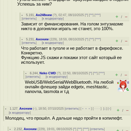
Успеешь за ним?
5.191
,
Ан248ним
(
?
), 02:47, 08/10/2025 [
^
] [
^^
] [
^^^
]
+
–
/
[
ответить
]
[
к модератору
]
Зависит от финансирования. На голом энтузиазме
никто в догонялки играть не станет, это 100%.
5.231
,
Аноним
(
229
), 18:59, 08/10/2025 [
^
] [
^^
] [
^^^
]
+
–
/
[
ответить
]
[
к модератору
]
Что работает в гуголе и не работает в фирефоксе.
Конкретно.
Функцию JS скажи и покажи этот сайт который ее
использует.
6.244
,
Neko CWD
(
?
), 22:50, 08/10/2025 [
^
] [
^^
] [
^^^
]
+
–
/
[
ответить
]
[
к модератору
]
WebUSB/WebSerial/WebBluetooth. На любой
онлайн флешер зайди edgetx, meshtastic,
nanovna, tasmota и т.д
1.127
,
Аноним
(
-
), 18:50, 07/10/2025 [
ответить
] [
﹢﹢﹢
] [
· · ·
]
[
↓
] [
↑
]
+
–
/
[
к модератору
]
Молодец, что прошёл. А дальше надо пройти в копилефт.
2.232
,
Аноним
(
229
), 19:01, 08/10/2025 [
^
] [
^^
] [
^^^
] [
ответить
]
+
–