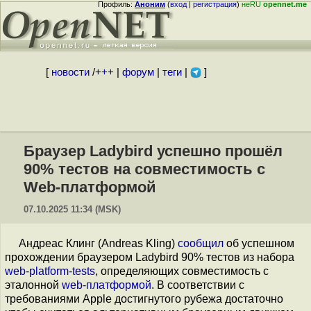
Профиль:
Аноним
(
вход
|
регистрация
)
неRU
opennet.me
[
новости
/
+++
|
форум
|
теги
|
]
Браузер Ladybird успешно прошёл
90% тестов на совместимость с
Web-платформой
07.10.2025 11:34 (MSK)
Андреас Клинг (Andreas Kling)
сообщил
об успешном
прохождении браузером Ladybird 90% тестов из набора
web-platform-tests
, определяющих совместимость с
эталонной
web-платформой
. В соответствии с
требованиями Apple достигнутого рубежа достаточно