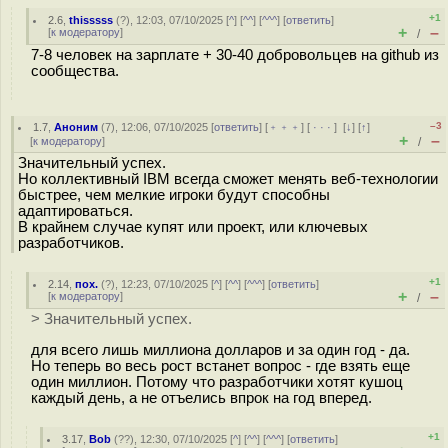
+1
2.6
,
thisssss
(
?
), 12:03, 07/10/2025 [
^
] [
^^
] [
^^^
] [
ответить
]
+
–
[
к модератору
]
/
7-8 человек на зарплате + 30-40 добровольцев на github из
сообщества.
–3
1.7
,
Аноним
(
7
), 12:06, 07/10/2025 [
ответить
] [
﹢﹢﹢
] [
· · ·
]
[
↓
] [
↑
]
+
–
[
к модератору
]
/
Значительный успех.
Но коллективный IBM всегда сможет менять веб-технологии
быстрее, чем мелкие игроки будут способны
адаптироваться.
В крайнем случае купят или проект, или ключевых
разработчиков.
+1
2.14
,
пох.
(
?
), 12:23, 07/10/2025 [
^
] [
^^
] [
^^^
] [
ответить
]
+
–
[
к модератору
]
/
> Значительный успех.
для всего лишь миллиона долларов и за один год - да.
Но теперь во весь рост встанет вопрос - где взять еще
один миллион. Потому что разработчики хотят кушоц
каждый день, а не отъелись впрок на год вперед.
+1
3.17
,
Bob
(
??
), 12:30, 07/10/2025 [
^
] [
^^
] [
^^^
] [
ответить
]