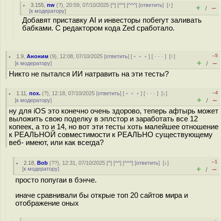
3.155
,
nw
(
?
), 20:59, 07/10/2025 [
^
] [
^^
] [
^^^
] [
ответить
]
[
↑
]
+
–
/
[
к модератору
]
Добавят приставку AI и инвесторы побегут заливать
бабками. С редактором кода Zed сработало.
–5
1.9
,
Аноним
(
9
), 12:08, 07/10/2025 [
ответить
] [
﹢﹢﹢
] [
· · ·
]
[
↑
]
+
–
[
к модератору
]
/
Никто не пытался ИИ натравить на эти тесты?
–4
1.11
,
пох.
(
?
), 12:18, 07/10/2025 [
ответить
] [
﹢﹢﹢
] [
· · ·
]
[
↓
]
+
–
[
к модератору
]
/
ну для iOS это конечно очень здорово, теперь афтырь может
выложить свою поделку в эплстор и заработать все 12
копеек, а то и 14, но вот эти тесты хоть малейшее отношение
к РЕАЛЬНОЙ совместимости к РЕАЛЬНО существующему
веб- имеют, или как всегда?
–1
2.18
,
Bob
(
??
), 12:31, 07/10/2025 [
^
] [
^^
] [
^^^
] [
ответить
]
[
↓
]
+
–
[
к модератору
]
/
просто попугаи в бэнче.
иначе сравнивали бы открые топ 20 сайтов мира и
отображение оных