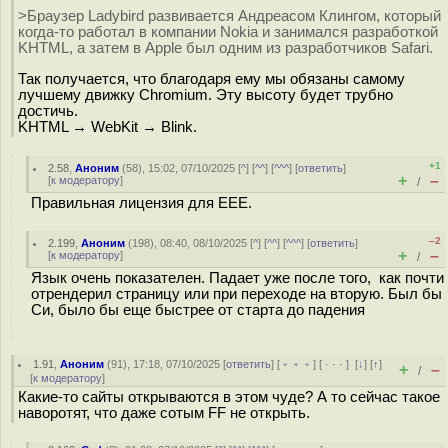
>Браузер Ladybird развивается Андреасом Клингом, который
когда-то работал в компании Nokia и занимался разработкой
KHTML, а затем в Apple был одним из разработчиков Safari.
Так получается, что благодаря ему мы обязаны самому
лучшему движку Chromium. Эту высоту будет трубно
достичь.
KHTML → WebKit → Blink.
+1
2.58
,
Аноним
(
58
), 15:02, 07/10/2025 [
^
] [
^^
] [
^^^
] [
ответить
]
+
–
[
к модератору
]
/
Правильная лицензия для EEE.
–2
2.199
,
Аноним
(
198
), 08:40, 08/10/2025 [
^
] [
^^
] [
^^^
] [
ответить
]
+
–
[
к модератору
]
/
Язык очень показателен. Падает уже после того, как почти
отрендерил страницу или при переходе на вторую. Был бы
Си, было бы еще быстрее от старта до падения
1.91
,
Аноним
(
91
), 17:18, 07/10/2025 [
ответить
] [
﹢﹢﹢
] [
· · ·
]
[
↓
] [
↑
]
+
–
/
[
к модератору
]
Какие-то сайты открываются в этом чуде? А то сейчас такое
наворотят, что даже сотым FF не открыть.