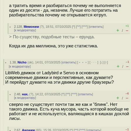
а тратить время и разбираться почему не выполняется
один из десяти - да, незачем. Лучше его потратить на
разбирательства почему не открывается ютруп.
+1
2.128
,
Мемоним
(
?
), 18:51, 07/10/2025 [
^
] [
^^
] [
^^^
] [
ответить
]
+
–
[
к модератору
]
/
> По существу, подобные тесты – ерунда.
Когда их два миллиона, это уже статистика.
–1
1.38
,
Nicho
(
ok
), 14:01, 07/10/2025 [
ответить
] [
﹢﹢﹢
] [
· · ·
]
[
↓
] [
↑
]
+
–
[
к модератору
]
/
LibWeb движок от Ladybird и Servo в основном
современные движки и перспективные, как думаете?
И перейдут думаете на эти движки другие браузеры?
–6
2.48
,
нах.
(
?
), 14:22, 07/10/2025 [
^
] [
^^
] [
^^^
] [
ответить
]
+
–
[
к модератору
]
/
сверло не существует почти так же как и "блинк". Нет
такого движка. Есть куча мусора, часть которой вообще не
работает и не используется, валяющаяся в кишках дохлой
лисы.
–1
2.67
,
Аноним
(
65
), 15:26, 07/10/2025 [
^
] [
^^
] [
^^^
] [
ответить
]