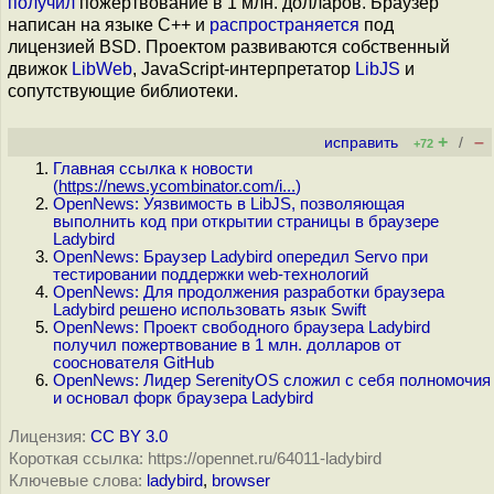
получил
пожертвование в 1 млн. долларов. Браузер
написан на языке С++ и
распространяется
под
лицензией BSD. Проектом развиваются собственный
движок
LibWeb
, JavaScript-интерпретатор
LibJS
и
сопутствующие библиотеки.
+
–
исправить
/
+72
Главная ссылка к новости
(
https://news.ycombinator.com/i...
)
OpenNews: Уязвимость в LibJS, позволяющая
выполнить код при открытии страницы в браузере
Ladybird
OpenNews: Браузер Ladybird опередил Servo при
тестировании поддержки web-технологий
OpenNews: Для продолжения разработки браузера
Ladybird решено использовать язык Swift
OpenNews: Проект свободного браузера Ladybird
получил пожертвование в 1 млн. долларов от
сооснователя GitHub
OpenNews: Лидер SerenityOS сложил с себя полномочия
и основал форк браузера Ladybird
Лицензия:
CC BY 3.0
Короткая ссылка: https://opennet.ru/64011-ladybird
Ключевые слова:
ladybird
,
browser