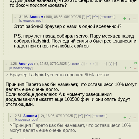
будим даже начинать) чтоб это сверло или как там его где-
то боком поиспользовать?
3.198
,
Аноним
(
198
), 08:36, 08/10/2025 [
^
] [
^^
] [
^^^
] [
ответить
]
+
–
/
[
к модератору
]
Этот рабочий браузер с нами в одной вселенной?
P.S. пару лет назад собирал servo. Пару месяцев назад
собирал ladybird. Последний сильно быстрее...зависал и
падал при открытии любых сайтов
+3
1.26
,
Анонусс
(-), 12:52, 07/10/2025 [
ответить
] [
﹢﹢﹢
] [
· · ·
]
[
↓
] [
↑
]
+
–
[
к модератору
]
/
> Браузер Ladybird успешно прошёл 90% тестов
Принцип Парето как бы намекает, что оставшиеся 10% могут
делать еще очень долго.
Если вообще доделают. А к моменту завершения
доделывания выкатят еще 100500 фич, и они опять будут
отстающими.
2.31
,
Аноним
(
12
), 13:06, 07/10/2025 [
^
] [
^^
] [
^^^
] [
ответить
]
+
–
/
[
к модератору
]
>Принцип Парето как бы намекает, что оставшиеся 10%
могут делать еще очень долго.