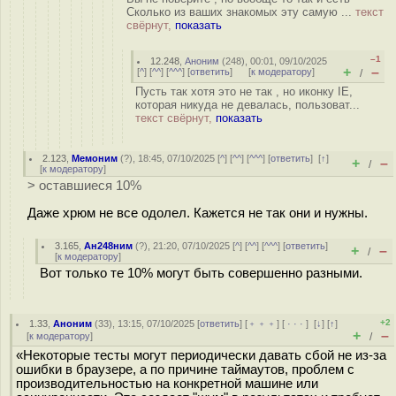
Сколько из ваших знакомых эту самую ...
текст
свёрнут,
показать
–1
12.248
,
Аноним
(
248
), 00:01, 09/10/2025
+
–
[
^
] [
^^
] [
^^^
] [
ответить
]
[
к модератору
]
/
Пусть так хотя это не так , но иконку IE,
которая никуда не девалась, пользоват...
текст свёрнут,
показать
2.123
,
Мемоним
(
?
), 18:45, 07/10/2025 [
^
] [
^^
] [
^^^
] [
ответить
]
[
↑
]
+
–
/
[
к модератору
]
> оставшиеся 10%
Даже хрюм не все одолел. Кажется не так они и нужны.
3.165
,
Ан248ним
(
?
), 21:20, 07/10/2025 [
^
] [
^^
] [
^^^
] [
ответить
]
+
–
/
[
к модератору
]
Вот только те 10% могут быть совершенно разными.
+2
1.33
,
Аноним
(
33
), 13:15, 07/10/2025 [
ответить
] [
﹢﹢﹢
] [
· · ·
]
[
↓
] [
↑
]
+
–
[
к модератору
]
/
«Некоторые тесты могут периодически давать сбой не из-за
ошибки в браузере, а по причине таймаутов, проблем с
производительностью на конкретной машине или