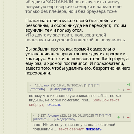
ябедники ЗАСТАВИЛИ ms выпустить никому
ненужную евро-версию семерки в варианте не
только без плейера, но и без браузера тоже
Пользовавтели в массе своей безыдейны и
безвольны, и особо никуда не переходят, что им
всучили, тем и пользуются.
>По другому заставить пользователей
пользоваться гуглевой поделкой не получилось.
Вы забыли, про то, как хромой самовольно
устанавливался при установке других программ,
как вирус. Вот скачал пользователь flash player, а
ему раз, и хромой поставился. И пользователи,
вместо того, чтобы удалить его, безроптно на него
переходили.
+1
7.135
,
нах.
(
?
), 19:28, 07/10/2025 [
^
] [
^^
] [
^^^
]
+
–
[
ответить
]
[
к модератору
]
/
потому что их вполне устраивает не забыл, но как
видишь, не особо помогало, при...
большой текст
свёрнут,
показать
8.137
,
Аноним
(
22
), 19:36, 07/10/2025 [
^
] [
^^
] [
^^^
]
+
–
/
[
ответить
]
[
к модератору
]
а вот ИЕ их не устраивал упс пользователей
подменили ...
текст свёрнут,
показать