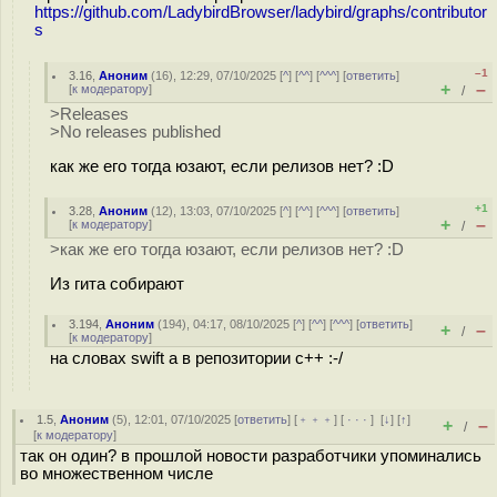
https://github.com/LadybirdBrowser/ladybird/graphs/contributor
s
–1
3.16
,
Аноним
(
16
), 12:29, 07/10/2025 [
^
] [
^^
] [
^^^
] [
ответить
]
+
–
[
к модератору
]
/
>Releases
>No releases published
как же его тогда юзают, если релизов нет? :D
+1
3.28
,
Аноним
(
12
), 13:03, 07/10/2025 [
^
] [
^^
] [
^^^
] [
ответить
]
+
–
[
к модератору
]
/
>как же его тогда юзают, если релизов нет? :D
Из гита собирают
3.194
,
Аноним
(
194
), 04:17, 08/10/2025 [
^
] [
^^
] [
^^^
] [
ответить
]
+
–
/
[
к модератору
]
на словах swift а в репозитории c++ :-/
1.5
,
Аноним
(
5
), 12:01, 07/10/2025 [
ответить
] [
﹢﹢﹢
] [
· · ·
]
[
↓
] [
↑
]
+
–
/
[
к модератору
]
так он один? в прошлой новости разработчики упоминались
во множественном числе