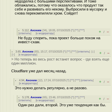
недоделка с большими перспективами. И тоже
облажались, потому что оказалось что продукт так
себе и развивать его некому. Выбросили в мусорку и
снова перекомпиляли хром. Сойдет!
5.112
,
Аноним
(
34
), 18:05, 07/10/2025 [
^
] [
^^
] [
^^^
]
+
–
/
[
ответить
]
[
к модератору
]
Не буду спорить, пока проект больше похож на
инвест-скам.
3.65
,
Аноним
(
65
), 15:17, 07/10/2025 [
^
] [
^^
] [
^^^
] [
ответить
]
[
↓
]
+
–
/
[
↑
] [
к модератору
]
> Но теперь во весь рост встанет вопрос - где взять еще
один миллион.
Cloudflare уже дал месяц назад.
4.94
,
Аноним
(
12
), 17:24, 07/10/2025 [
^
] [
^^
] [
^^^
] [
ответить
]
+
–
/
[
к модератору
]
Это нужно делать регулярно, а не разово.
5.178
,
Аноним
(
65
), 23:46, 07/10/2025 [
^
] [
^^
] [
^^^
]
+
–
/
[
ответить
]
[
к модератору
]
Один раз дали, второй. Это уже тенденция как бы.