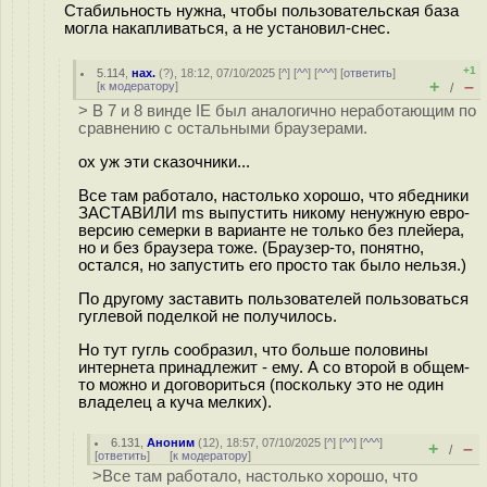
Стабильность нужна, чтобы пользовательская база
могла накапливаться, а не установил-снес.
+1
5.114
,
нах.
(
?
), 18:12, 07/10/2025 [
^
] [
^^
] [
^^^
] [
ответить
]
+
–
[
к модератору
]
/
> В 7 и 8 винде IE был аналогично неработающим по
сравнению с остальными браузерами.
ох уж эти сказочники...
Все там работало, настолько хорошо, что ябедники
ЗАСТАВИЛИ ms выпустить никому ненужную евро-
версию семерки в варианте не только без плейера,
но и без браузера тоже. (Браузер-то, понятно,
остался, но запустить его просто так было нельзя.)
По другому заставить пользователей пользоваться
гуглевой поделкой не получилось.
Но тут гугль сообразил, что больше половины
интернета принадлежит - ему. А со второй в общем-
то можно и договориться (поскольку это не один
владелец а куча мелких).
6.131
,
Аноним
(
12
), 18:57, 07/10/2025 [
^
] [
^^
] [
^^^
]
+
–
/
[
ответить
]
[
к модератору
]
>Все там работало, настолько хорошо, что