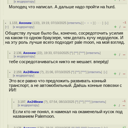
/
[
к модератору
]
Молодец что написал. А дальше надо пройти на hurd.
–1
1.133
,
Аноним
(
133
), 19:19, 07/10/2025 [
ответить
] [
﹢﹢﹢
] [
· · ·
]
[
↓
]
+
–
[
↑
] [
к модератору
]
/
Обществу лучше было бы, конечно, сосредоточить усилия
на каком-то одном браузере, чем делать кучу недоделок. И
на эту роль лучше всего подходит pale moon, на мой взгляд.
2.136
,
Аноним
(
22
), 19:33, 07/10/2025 [
^
] [
^^
] [
^^^
] [
ответить
]
+
–
/
[
к модератору
]
тебе сосредотачиваться никто не мешает. вперёд!
2.159
,
Ан248ним
(
?
), 21:06, 07/10/2025 [
^
] [
^^
] [
^^^
] [
ответить
]
[
↓
]
+
–
/
[
к модератору
]
Это все равно что предложить развивать конный
транспорт, а не автомобильный. Даёшь конные повозки с
ИИ!
–1
3.197
,
Ан248ним
(
?
), 07:54, 08/10/2025 [
^
] [
^^
] [
^^^
] [
ответить
]
+
–
[
к модератору
]
/
Если кто не понял, я намекал на окаменелый кусок под
названием Palemoon.
+1