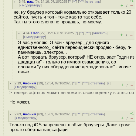
+1
3.45
,
нах.
(
?
), 14:16, 07/10/2025 [
^
] [
^^
] [
^^^
] [
ответить
]
+
–
[
к модератору
]
/
не, ну браузер который нормально открывает только 20
сайтов, пусть и топ - тоже как-то так себе.
Так ты этого слона не продашь, по-моему.
4.64
,
User
(
??
), 15:14, 07/10/2025 [
^
] [
^^
] [
^^^
] [
ответить
]
+
–
/
[
к модератору
]
Я вас умоляю! Я вон - враузер _для одного
единственного_ сайта переоидчески продаю - беру, п-
панимаишь, электрон...
А вот продать браузер, который НЕ открывает "один из
двадцатки" - только по импортозамещению, со
словами "у них оборудование деградировало" - иначе
никак.
2.19
,
Аноним
(
19
), 12:34, 07/10/2025 [
^
] [
^^
] [
^^^
] [
ответить
]
[
↑
]
+
–
/
[
к модератору
]
> теперь афтырь может выложить свою поделку в эплстор
Не может.
+1
2.63
,
Аноним
(
63
), 15:09, 07/10/2025 [
^
] [
^^
] [
^^^
] [
ответить
]
+
–
[
к модератору
]
/
Только под iOS запрещены любые браузеры. Даже хром:
просто обёртка над сафари.