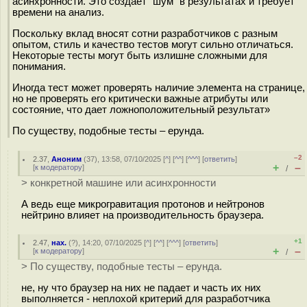
асинхронности. Это создает "шум" в результатах и требует
времени на анализ.
Поскольку вклад вносят сотни разработчиков с разным
опытом, стиль и качество тестов могут сильно отличаться.
Некоторые тесты могут быть излишне сложными для
понимания.
Иногда тест может проверять наличие элемента на странице,
но не проверять его критически важные атрибуты или
состояние, что дает ложноположительный результат»
По существу, подобные тесты – ерунда.
–2
2.37
,
Аноним
(
37
), 13:58, 07/10/2025 [
^
] [
^^
] [
^^^
] [
ответить
]
+
–
[
к модератору
]
/
> конкретной машине или асинхронности
А ведь еще микрогравитация протонов и нейтронов
нейтрино влияет на производительность браузера.
+1
2.47
,
нах.
(
?
), 14:20, 07/10/2025 [
^
] [
^^
] [
^^^
] [
ответить
]
+
–
[
к модератору
]
/
> По существу, подобные тесты – ерунда.
не, ну что браузер на них не падает и часть их них
выполняется - неплохой критерий для разработчика