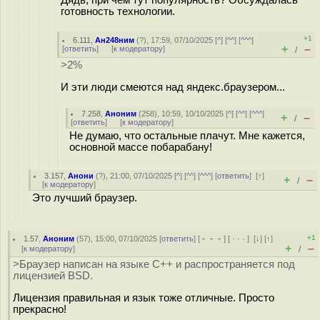
Дядь, при чем тут популярность? Обсуждалась
готовность технологии.
+1
6.111
,
Ан248ним
(
?
), 17:59, 07/10/2025 [
^
] [
^^
] [
^^^
]
+
–
[
ответить
]
[
к модератору
]
/
>2%
И эти люди смеются над яндекс.браузером...
7.258
,
Аноним
(
258
), 10:59, 10/10/2025 [
^
] [
^^
] [
^^^
]
+
–
/
[
ответить
]
[
к модератору
]
Не думаю, что остальные плачут. Мне кажется,
основной массе побарабану!
3.157
,
Анони
(
?
), 21:00, 07/10/2025 [
^
] [
^^
] [
^^^
] [
ответить
]
[
↑
]
+
–
/
[
к модератору
]
Это лучший браузер.
+1
1.57
,
Аноним
(
57
), 15:00, 07/10/2025 [
ответить
] [
﹢﹢﹢
] [
· · ·
]
[
↓
] [
↑
]
+
–
[
к модератору
]
/
>Браузер написан на языке С++ и распространяется под
лицензией BSD.
Лицензия правильная и язык тоже отличные. Просто
прекрасно!