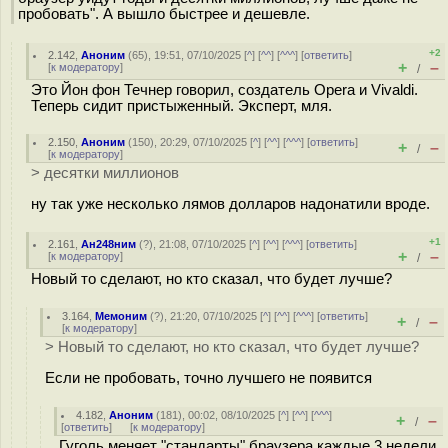
пробовать". А вышло быстрее и дешевле.
+2
2.142
,
Аноним
(
65
), 19:51, 07/10/2025 [
^
] [
^^
] [
^^^
] [
ответить
]
+
–
[
к модератору
]
/
Это Йон фон Течнер говорил, создатель Opera и Vivaldi.
Теперь сидит пристыженный. Эксперт, мля.
2.150
,
Аноним
(
150
), 20:29, 07/10/2025 [
^
] [
^^
] [
^^^
] [
ответить
]
+
–
/
[
к модератору
]
> десятки миллионов
ну так уже несколько лямов долларов надонатили вроде.
+1
2.161
,
Ан248ним
(
?
), 21:08, 07/10/2025 [
^
] [
^^
] [
^^^
] [
ответить
]
+
–
[
к модератору
]
/
Новый то сделают, но кто сказал, что будет лучше?
3.164
,
Мемоним
(
?
), 21:20, 07/10/2025 [
^
] [
^^
] [
^^^
] [
ответить
]
+
–
/
[
к модератору
]
> Новый то сделают, но кто сказал, что будет лучше?
Если не пробовать, точно лучшего не появится
4.182
,
Аноним
(
181
), 00:02, 08/10/2025 [
^
] [
^^
] [
^^^
]
+
–
/
[
ответить
]
[
к модератору
]
Гуголь меняет "стандарты" браузера каждые 3 недели.