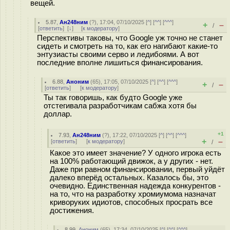
вещей.
5.87
,
Ан248ним
(
?
), 17:04, 07/10/2025 [
^
] [
^^
] [
^^^
]
+
–
/
[
ответить
]
[
↓
] [
к модератору
]
Перспективы таковы, что Google уж точно не станет
сидеть и смотреть на то, как его нагибают какие-то
энтузиасты своими серво и ледибоями. А вот
последние вполне лишиться финансирования.
6.88
,
Аноним
(
65
), 17:05, 07/10/2025 [
^
] [
^^
] [
^^^
]
+
–
/
[
ответить
]
[
к модератору
]
Ты так говоришь, как будто Google уже
отстегивала разработчикам сабжа хотя бы
доллар.
+1
7.93
,
Ан248ним
(
?
), 17:22, 07/10/2025 [
^
] [
^^
] [
^^^
]
+
–
[
ответить
]
[
к модератору
]
/
Какое это имеет значение? У одного игрока есть
на 100% работающий движок, а у других - нет.
Даже при равном финансировании, первый уйдёт
далеко вперёд остальных. Казалось бы, это
очевидно. Единственная надежда конкурентов -
на то, что на разработку хромиумома назначат
криворуких идиотов, способных просрать все
достижения.
8.99
,
Аноним
(
65
), 17:34, 07/10/2025 [
^
] [
^^
] [
^^^
]