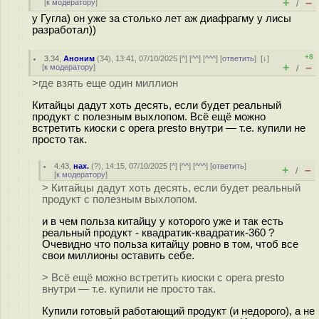
+
–
[
к модератору
]
/
у Гугла) он уже за столько лет аж диафрагму у лисы
разработал))
+8
3.34
,
Аноним
(
34
), 13:41, 07/10/2025 [
^
] [
^^
] [
^^^
] [
ответить
]
[
↓
]
+
–
[
к модератору
]
/
>где взять еще один миллион
Китайцы дадут хоть десять, если будет реальный
продукт с полезным выхлопом. Всё ещё можно
встретить киоски с opera presto внутри — т.е. купили не
просто так.
4.43
,
нах.
(
?
), 14:15, 07/10/2025 [
^
] [
^^
] [
^^^
] [
ответить
]
+
–
/
[
к модератору
]
> Китайцы дадут хоть десять, если будет реальный
продукт с полезным выхлопом.
и в чем польза китайцу у которого уже и так есть
реальный продукт - квадратик-квадратик-360 ?
Очевидно что польза китайцу ровно в том, чтоб все
свои миллионы оставить себе.
> Всё ещё можно встретить киоски с opera presto
внутри — т.е. купили не просто так.
Купили готовый работающий продукт (и недорого), а не