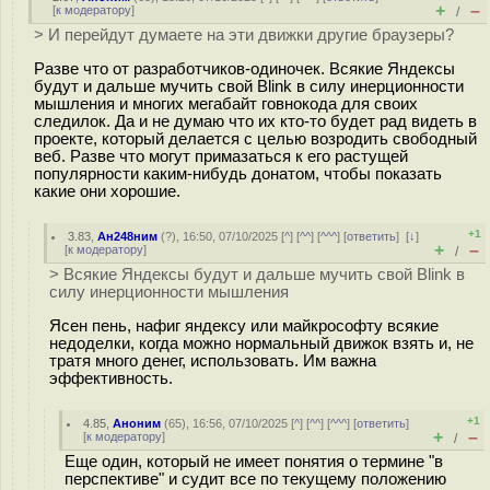
+
–
[
к модератору
]
/
> И перейдут думаете на эти движки другие браузеры?
Разве что от разработчиков-одиночек. Всякие Яндексы
будут и дальше мучить свой Blink в силу инерционности
мышления и многих мегабайт гoвнoкода для своих
следилок. Да и не думаю что их кто-то будет рад видеть в
проекте, который делается с целью возродить свободный
веб. Разве что могут примазаться к его растущей
популярности каким-нибудь донатом, чтобы показать
какие они хорошие.
+1
3.83
,
Ан248ним
(
?
), 16:50, 07/10/2025 [
^
] [
^^
] [
^^^
] [
ответить
]
[
↓
]
+
–
[
к модератору
]
/
> Всякие Яндексы будут и дальше мучить свой Blink в
силу инерционности мышления
Ясен пень, нафиг яндексу или майкрософту всякие
недоделки, когда можно нормальный движок взять и, не
тратя много денег, использовать. Им важна
эффективность.
+1
4.85
,
Аноним
(
65
), 16:56, 07/10/2025 [
^
] [
^^
] [
^^^
] [
ответить
]
+
–
[
к модератору
]
/
Еще один, который не имеет понятия о термине "в
перспективе" и судит все по текущему положению