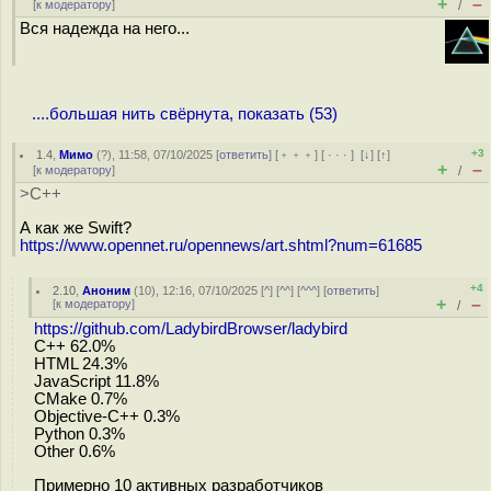
+
–
[
к модератору
]
/
Вся надежда на него...
....большая нить свёрнута, показать (53)
+3
1.4
,
Мимо
(
?
), 11:58, 07/10/2025 [
ответить
] [
﹢﹢﹢
] [
· · ·
]
[
↓
] [
↑
]
+
–
[
к модератору
]
/
>C++
А как же Swift?
https://www.opennet.ru/opennews/art.shtml?num=61685
+4
2.10
,
Аноним
(
10
), 12:16, 07/10/2025 [
^
] [
^^
] [
^^^
] [
ответить
]
+
–
[
к модератору
]
/
https://github.com/LadybirdBrowser/ladybird
C++ 62.0%
HTML 24.3%
JavaScript 11.8%
CMake 0.7%
Objective-C++ 0.3%
Python 0.3%
Other 0.6%
Примерно 10 активных разработчиков