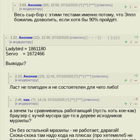
3.69
,
Аноним
(
69
), 15:56, 07/10/2025 [
^
] [
^^
] [
^^^
] [
ответить
]
+
–
/
[
к модератору
]
Весь сыр-бор с этими тестами именно потому, что Эппл
божилиь дозволить, если хотя бы 90% пройдёт.
+3
1.22
,
Аноним
(
22
), 12:39, 07/10/2025 [
ответить
] [
﹢﹢﹢
] [
· · ·
]
[
↓
] [
↑
]
+
–
[
к модератору
]
/
Ladybird = 1861180
Servo = 1672466
Выводы?
+2
2.23
,
Аноним
(
23
), 12:41, 07/10/2025 [
^
] [
^^
] [
^^^
] [
ответить
]
+
–
[
к модератору
]
/
Ласт не плигоден и не состоятелен для чего либо!
–2
2.46
,
нах.
(
?
), 14:19, 07/10/2025 [
^
] [
^^
] [
^^^
] [
ответить
]
+
–
[
к модератору
]
/
а зачем ты сравниваешь работающий (пусть хоть кое-как)
браузер с кучей мусора где-то в дереве исходников
мурзилы?
Он без остальной мразилы - не работает, дарагой!
Скока-скока там надо кода на плюсах (про хетемеле5 не