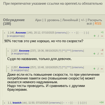
При перепечатке указание ссылки на opennet.ru обязательно
Обсуждение
Ajax
|
1 уровень
|
Линейный
|
+/-
|
Раскрыть
(188)
всё
|
RSS
+1
1.146
,
Аноним
(
146
), 20:12, 07/10/2025 [
ответить
] [
﹢﹢﹢
] [
· · ·
]
[
↓
]
+
–
[
к модератору
]
/
90% тестов это уже хорошо, но что по скорости?
–3
2.237
,
Аноним
(
237
), 19:36, 08/10/2025 [
^
] [
^^
] [
^^^
] [
ответить
]
+
–
[
к модератору
]
/
Судя по названию, только для девочек.
2.257
,
Аноним
(
257
), 10:48, 10/10/2025 [
^
] [
^^
] [
^^^
] [
ответить
]
+
–
/
[
к модератору
]
Даже если есть повышение скорости, то при увеличении
потребления памяти оно (повышение скорости) может
оказатся немного надуманным.
Надо тесты проводить. И сравнивать с другими
браузерами.
+24
1.1
,
kravich
(
ok
), 11:50, 07/10/2025 [
ответить
] [
﹢﹢﹢
] [
· · ·
]
[
↓
] [
↑
]