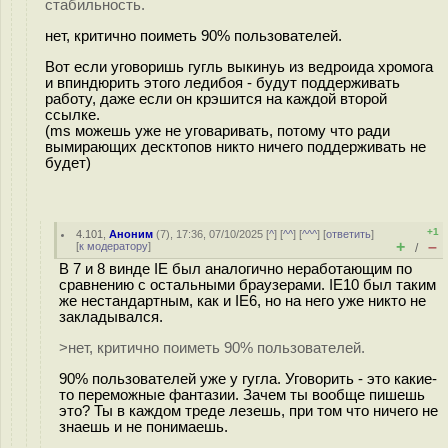
стабильность.
нет, критично поиметь 90% пользователей.
Вот если уговоришь гугль выкинуь из ведроида хромога
и впиндюрить этого ледибоя - будут поддерживать
работу, даже если он крэшится на каждой второй
ссылке.
(ms можешь уже не уговаривать, потому что ради
вымирающих десктопов никто ничего поддерживать не
будет)
+1
4.101
,
Аноним
(
7
), 17:36, 07/10/2025 [
^
] [
^^
] [
^^^
] [
ответить
]
+
–
[
к модератору
]
/
В 7 и 8 винде IE был аналогично неработающим по
сравнению с остальными браузерами. IE10 был таким
же нестандартным, как и IE6, но на него уже никто не
закладывался.
>нет, критично поиметь 90% пользователей.
90% пользователей уже у гугла. Уговорить - это какие-
то переможные фантазии. Зачем ты вообще пишешь
это? Ты в каждом треде лезешь, при том что ничего не
знаешь и не понимаешь.