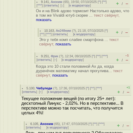
9.141
,
Аноним
(
65
), 19:50, 07/10/2025 [
^
] [
^^
]
+
–
/
[
^^^
] [
ответить
]
[
↓
] [
к модератору
]
Он и на Blink адово тормозит Настолько адово, что
в том же Vivaldi ютуб скорее ...
текст свёрнут,
показать
10.163
,
Ан248ним
(
?
), 21:18, 07/10/2025 [
^
]
+
–
/
[
^^
] [
^^^
] [
ответить
]
[
к модератору
]
Это у тебя комп слабее смартфона ...
текст
свёрнут,
показать
–1
9.251
,
Фрик
(
?
), 12:34, 09/10/2025 [
^
] [
^^
] [
^^^
]
+
–
[
ответить
]
[
↑
] [
к модератору
]
/
Когда это 10 стали половиной Ах да, когда
дурачёчек математику начал прогулива...
текст
свёрнут,
показать
+1
5.100
,
Чебуледи
(
?
), 17:36, 07/10/2025 [
^
] [
^^
] [
^^^
]
+
–
[
ответить
]
[
↑
] [
к модератору
]
/
Текущее положение вещей (по итогу 25+ лет):
десктопный Линукс - 2,02%. Но в перспективе... В
перспективе можно так посчитать, что получится
целых 4%!
6.105
,
Аноним
(
65
), 17:47, 07/10/2025 [
^
] [
^^
] [
^^^
]
+
–
/
[
ответить
]
[
к модератору
]