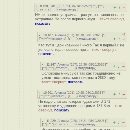
9.169
,
нах.
(
?
), 21:31, 07/10/2025 [
^
] [
^^
] [
^^^
]
+
–
/
[
ответить
]
[
к модератору
]
ИЕ их вполне устраивал, раз уж он - меня вполне
устраивал Но после первого неуд...
текст свёрнут,
показать
–1
10.187
,
Аноним
(
187
), 01:10, 08/10/2025 [
^
]
+
–
[
^^
] [
^^^
] [
ответить
]
[
↓
] [
к модератору
]
/
Кто тут в цари крайний Никого Так я первый с ие
успешно терял юзеров при ...
текст свёрнут,
показать
11.247
,
Аноним
(
187
), 23:36, 08/10/2025 [
^
]
+
–
/
[
^^
] [
^^^
] [
ответить
]
[
к модератору
]
Ословоды минусуют так как традиционно не
умеют пользоваться поиском в 2002 году ...
текст свёрнут,
показать
10.201
,
Аноним
(
201
), 10:28, 08/10/2025 [
^
]
+
–
/
[
^^
] [
^^^
] [
ответить
]
[
↑
] [
к модератору
]
Не надо считать юзеров идиотами В 171
установку и удаление программ 187 бол...
текст
свёрнут,
показать
11.229
,
Аноним
(
229
), 18:21, 08/10/2025 [
^
]
+
–
/
[
^^
] [
^^^
] [
ответить
]
[
к модератору
]
Вы не поверите , но вообще то так и есть