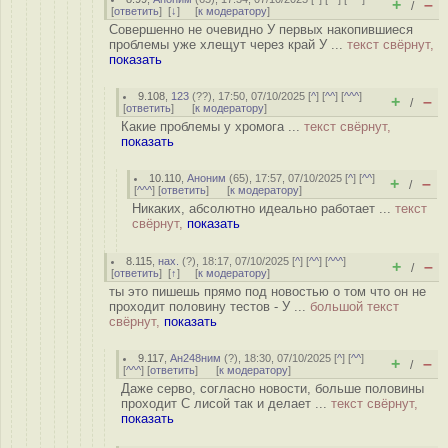
+
–
/
[
ответить
]
[
↓
] [
к модератору
]
Совершенно не очевидно У первых накопившиеся
проблемы уже хлещут через край У ...
текст свёрнут,
показать
9.108
,
123
(
??
), 17:50, 07/10/2025 [
^
] [
^^
] [
^^^
]
+
–
/
[
ответить
]
[
к модератору
]
Какие проблемы у хромога ...
текст свёрнут,
показать
10.110
,
Аноним
(
65
), 17:57, 07/10/2025 [
^
] [
^^
]
+
–
/
[
^^^
] [
ответить
]
[
к модератору
]
Никаких, абсолютно идеально работает ...
текст
свёрнут,
показать
8.115
,
нах.
(
?
), 18:17, 07/10/2025 [
^
] [
^^
] [
^^^
]
+
–
/
[
ответить
]
[
↑
] [
к модератору
]
ты это пишешь прямо под новостью о том что он не
проходит половину тестов - У ...
большой текст
свёрнут,
показать
9.117
,
Ан248ним
(
?
), 18:30, 07/10/2025 [
^
] [
^^
]
+
–
/
[
^^^
] [
ответить
]
[
к модератору
]
Даже серво, согласно новости, больше половины
проходит С лисой так и делает ...
текст свёрнут,
показать