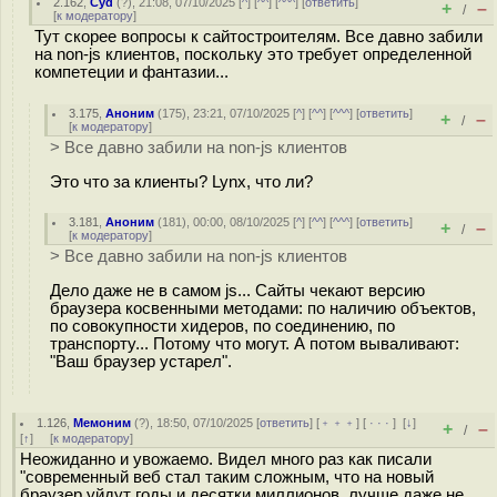
2.162
,
Cyd
(
?
), 21:08, 07/10/2025 [
^
] [
^^
] [
^^^
] [
ответить
]
+
–
/
[
к модератору
]
Тут скорее вопросы к сайтостроителям. Все давно забили
на non-js клиентов, поскольку это требует определенной
компетеции и фантазии...
3.175
,
Аноним
(
175
), 23:21, 07/10/2025 [
^
] [
^^
] [
^^^
] [
ответить
]
+
–
/
[
к модератору
]
> Все давно забили на non-js клиентов
Это что за клиенты? Lynx, что ли?
3.181
,
Аноним
(
181
), 00:00, 08/10/2025 [
^
] [
^^
] [
^^^
] [
ответить
]
+
–
/
[
к модератору
]
> Все давно забили на non-js клиентов
Дело даже не в самом js... Сайты чекают версию
браузера косвенными методами: по наличию объектов,
по совокупности хидеров, по соединению, по
транспорту... Потому что могут. А потом вываливают:
"Ваш браузер устарел".
1.126
,
Мемоним
(
?
), 18:50, 07/10/2025 [
ответить
] [
﹢﹢﹢
] [
· · ·
]
[
↓
]
+
–
/
[
↑
] [
к модератору
]
Неожиданно и увожаемо. Видел много раз как писали
"современный веб стал таким сложным, что на новый
браузер уйдут годы и десятки миллионов, лучше даже не