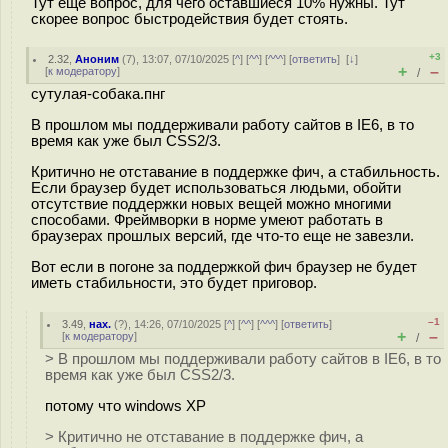
Тут ещё вопрос, для чего оставшиеся 10% нужны. Тут
скорее вопрос быстродействия будет стоять.
+3
2.32
,
Аноним
(
7
), 13:07, 07/10/2025 [
^
] [
^^
] [
^^^
] [
ответить
]
[
↓
]
+
–
[
к модератору
]
/
сутулая-собака.пнг
В прошлом мы поддерживали работу сайтов в IE6, в то
время как уже был CSS2/3.
Критично не отставание в поддержке фич, а стабильность.
Если браузер будет использоваться людьми, обойти
отсутствие поддержки новых вещей можно многими
способами. Фреймворки в норме умеют работать в
браузерах прошлых версий, где что-то еще не завезли.
Вот если в погоне за поддержкой фич браузер не будет
иметь стабильности, это будет приговор.
–1
3.49
,
нах.
(
?
), 14:26, 07/10/2025 [
^
] [
^^
] [
^^^
] [
ответить
]
+
–
[
к модератору
]
/
> В прошлом мы поддерживали работу сайтов в IE6, в то
время как уже был CSS2/3.
потому что windows XP
> Критично не отставание в поддержке фич, а