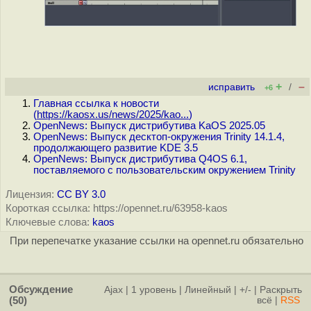
+
–
исправить
/
+6
Главная ссылка к новости
(
https://kaosx.us/news/2025/kao...
)
OpenNews: Выпуск дистрибутива KaOS 2025.05
OpenNews: Выпуск десктоп-окружения Trinity 14.1.4,
продолжающего развитие KDE 3.5
OpenNews: Выпуск дистрибутива Q4OS 6.1,
поставляемого с пользовательским окружением Trinity
Лицензия:
CC BY 3.0
Короткая ссылка: https://opennet.ru/63958-kaos
Ключевые слова:
kaos
При перепечатке указание ссылки на opennet.ru обязательно
Обсуждение
Ajax
|
1 уровень
|
Линейный
|
+/-
|
Раскрыть
(50)
всё
|
RSS