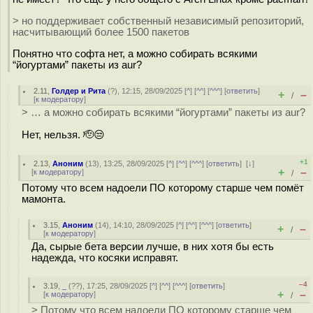
> но поддерживает собственный независимый репозиторий,
насчитывающий более 1500 пакетов
Понятно что софта нет, а можно собирать всякими
“йогуртами” пакеты из aur?
2.11
,
Голдер и Рита
(
?
), 12:15, 28/09/2025 [
^
] [
^^
] [
^^^
] [
ответить
]
+
–
/
[
к модератору
]
> … а можно собирать всякими “йогуртами” пакеты из aur?
Нет, нельзя. 🫡😒
+1
2.13
,
Аноним
(
13
), 13:25, 28/09/2025 [
^
] [
^^
] [
^^^
] [
ответить
]
[
↓
]
+
–
[
к модератору
]
/
Потому что всем надоели ПО которому старше чем помёт
мамонта.
3.15
,
Аноним
(
14
), 14:10, 28/09/2025 [
^
] [
^^
] [
^^^
] [
ответить
]
+
–
/
[
к модератору
]
Да, сырые бета версии лучше, в них хотя бы есть
надежда, что косяки исправят.
–4
3.19
,
_
(
??
), 17:25, 28/09/2025 [
^
] [
^^
] [
^^^
] [
ответить
]
+
–
[
к модератору
]
/
> Потому что всем надоели ПО которому старше чем