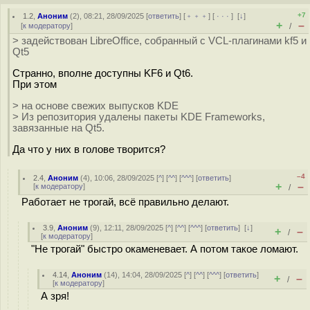
+7
1.2
,
Аноним
(
2
), 08:21, 28/09/2025 [
ответить
] [
﹢﹢﹢
] [
· · ·
]
[
↓
]
+
–
[
к модератору
]
/
> задействован LibreOffice, собранный с VCL-плагинами kf5 и
Qt5
Странно, вполне доступны KF6 и Qt6.
При этом
> на основе свежих выпусков KDE
> Из репозитория удалены пакеты KDE Frameworks,
завязанные на Qt5.
Да что у них в голове творится?
–4
2.4
,
Аноним
(
4
), 10:06, 28/09/2025 [
^
] [
^^
] [
^^^
] [
ответить
]
+
–
[
к модератору
]
/
Работает не трогай, всё правильно делают.
3.9
,
Аноним
(
9
), 12:11, 28/09/2025 [
^
] [
^^
] [
^^^
] [
ответить
]
[
↓
]
+
–
/
[
к модератору
]
"Не трогай" быстро окаменевает. А потом такое ломают.
4.14
,
Аноним
(
14
), 14:04, 28/09/2025 [
^
] [
^^
] [
^^^
] [
ответить
]
+
–
/
[
к модератору
]
А зря!