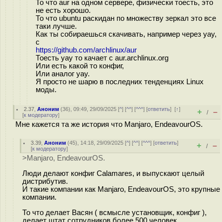
То что aur на одном сервере, физически тоесть, это
не есть хорошо.
То что ubuntu раскидан по множеству зеркал это все
таки лучше.
Как ты собираешься скачивать, например через yay,
c
https://github.com/archlinux/aur
Тоесть yay то качает с aur.archlinux.org
Или есть какой то конфиг,
Или аналог yay.
Я просто не шарю в последних тенденциях Linux
моды.
2.37
,
Аноним
(
36
), 09:49, 29/09/2025 [
^
] [
^^
] [
^^^
] [
ответить
]
[
↑
]
+
–
/
[
к модератору
]
Мне кажется та же история что Manjaro, EndeavourOS.
3.39
,
Аноним
(
45
), 14:18, 29/09/2025 [
^
] [
^^
] [
^^^
] [
ответить
]
+
–
/
[
к модератору
]
>Manjaro, EndeavourOS.
Люди делают конфиг Calamares, и выпускают целый
дистрибутив.
И такие компании как Manjaro, EndeavourOS, это крупные
компании.
То что делает Васян ( всмысле установщик, конфиг ),
делает штат сотрудников более 500 человек.