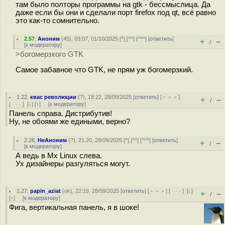
там было полторы программы на gtk - бессмыслица. Да
даже если бы они и сделали порт firefox под qt, всё равно
это как-то сомнительно.
2.57
,
Аноним
(
45
), 03:07, 01/10/2025 [
^
] [
^^
] [
^^^
] [
ответить
]
+
–
/
[
к модератору
]
>богомерзкого GTK
Самое забавное что GTK, не прям уж богомерзкий.
1.22
,
квас революции
(
?
), 18:22, 28/09/2025 [
ответить
] [
﹢﹢﹢
]
+
–
/
[
· · ·
]
[
↓
] [
↑
] [
к модератору
]
Панель справа. Дистрибутив!
Ну, не обоями же едиными, верно?
2.26
,
НеАноним
(
?
), 21:20, 28/09/2025 [
^
] [
^^
] [
^^^
] [
ответить
]
+
–
/
[
к модератору
]
А ведь в Mx Linux слева.
Ух дизайнеры разгуляться могут.
1.27
,
papin_aziat
(
ok
), 22:19, 28/09/2025 [
ответить
] [
﹢﹢﹢
] [
· · ·
]
[
↓
]
+
–
/
[
↑
] [
к модератору
]
Фига, вертикальная панель, я в шоке!