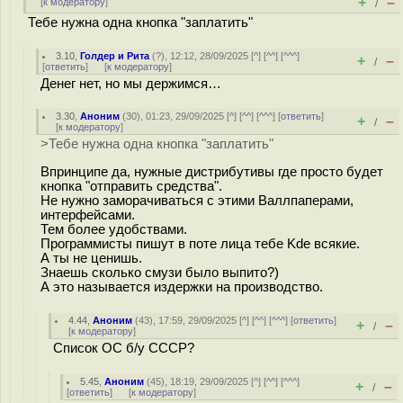
+
–
[
к модератору
]
/
Тебе нужна одна кнопка "заплатить"
3.10
,
Голдер и Рита
(
?
), 12:12, 28/09/2025 [
^
] [
^^
] [
^^^
]
+
–
/
[
ответить
]
[
к модератору
]
Денег нет, но мы держимся…
3.30
,
Аноним
(
30
), 01:23, 29/09/2025 [
^
] [
^^
] [
^^^
] [
ответить
]
+
–
/
[
к модератору
]
>Тебе нужна одна кнопка "заплатить"
Впринципе да, нужные дистрибутивы где просто будет
кнопка "отправить средства".
Не нужно заморачиваться с этими Валлпаперами,
интерфейсами.
Тем более удобствами.
Программисты пишут в поте лица тебе Kde всякие.
А ты не ценишь.
Знаешь сколько смузи было выпито?)
А это называется издержки на производство.
4.44
,
Аноним
(
43
), 17:59, 29/09/2025 [
^
] [
^^
] [
^^^
] [
ответить
]
+
–
/
[
к модератору
]
Список ОС б/у СССР?
5.45
,
Аноним
(
45
), 18:19, 29/09/2025 [
^
] [
^^
] [
^^^
]
+
–
/
[
ответить
]
[
к модератору
]