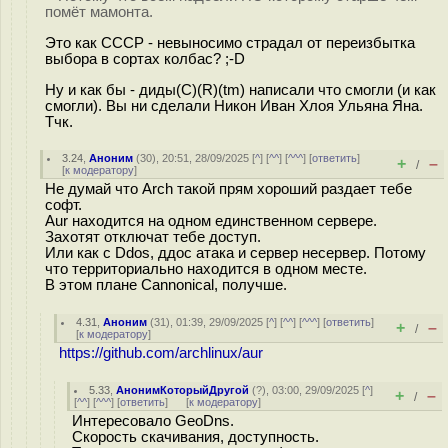
помёт мамонта.
Это как СССР - невыносимо страдал от переизбытка
выбора в сортах колбас? ;-D
Ну и как бы - диды(С)(R)(tm) написали что смогли (и как
смогли). Вы ни сделали Никон Иван Хлоя Ульяна Яна.
Тчк.
3.24
,
Аноним
(
30
), 20:51, 28/09/2025 [
^
] [
^^
] [
^^^
] [
ответить
]
+
–
/
[
к модератору
]
Не думай что Arch такой прям хороший раздает тебе
софт.
Aur находится на одном единственном сервере.
Захотят отключат тебе доступ.
Или как с Ddos, ддос атака и сервер несервер. Потому
что территориально находится в одном месте.
В этом плане Cannonical, получше.
4.31
,
Аноним
(
31
), 01:39, 29/09/2025 [
^
] [
^^
] [
^^^
] [
ответить
]
+
–
/
[
к модератору
]
https://github.com/archlinux/aur
5.33
,
АнонимКоторыйДругой
(
?
), 03:00, 29/09/2025 [
^
]
+
–
/
[
^^
] [
^^^
] [
ответить
]
[
к модератору
]
Интересовало GeoDns.
Скорость скачивания, доступность.