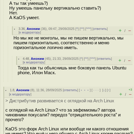
А ты так умеешь?)
Ну умеешь панельку вертикально ставить?)
Нет.
А KaOS умеет.
3.36
,
Аноним
(
36
), 09:47, 29/09/2025 [
^
] [
^^
] [
^^^
] [
ответить
]
+
–
/
[
к модератору
]
Но мы же не монголы, мы не пишем вертикально, мы
пишем горизонтально, соответственно и меню
горизонтальное логично иметь.
4.48
,
Аноним
(
45
), 21:33, 29/09/2025 [
^
] [
^^
] [
^^^
] [
ответить
]
+
–
/
[
к модератору
]
Тогда как ты обьяснишь мне боковую панель Ubuntu
phone, Илон Маск.
+3
1.8
,
Аноним
(
8
), 11:36, 28/09/2025 [
ответить
] [
﹢﹢﹢
] [
· · ·
]
[
↓
] [
↑
]
+
–
[
к модератору
]
/
> Дистрибутив развивается с оглядкой на Arch Linux
с оглядкой на Arch Linux? что за эвфемизмы? автора
чиновники покусали? передоз “отрицательного роста” и
прочего?
KaOS это форк Arch Linux или вообще ни какого отношения
не имеет? Что ещё у него общего с Аrch Linux кроме pacman?