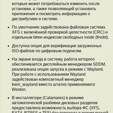
которые может потребоваться изменить после
установки, а также позволяющий установить
приложения и посмотреть информацию о
дистрибутиве и системе.
По умолчанию задействована файловая система
XFS с включённой проверкой целостности (CRC) и
отдельным btree-индексом свободных inode (finobt).
Доступна опция для верификации загруженных
ISO-файлов по цифровым подписям.
На экране входа в систему, работа которого
обеспечивается дисплейным менеджером SDDM,
реализована опция запуска в режиме с Wayland.
При работе с использованием Wayland
задействован композитный менеджер
kwin_wayland вместо штатно применяемого
Weston.
В инсталляторе (Calamares) в режиме
автоматической разбивки дисковых разделов
предоставлена возможность выбора ФС (XFS,
EXT4, BTRFS и ZFS) без перехода в режим ручной