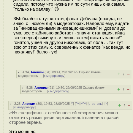
сидели, потому что нужна им по сути лишь она самая,
"только на халяву!" 😉
ЗЫ: был/есть тут кстати, фанат Дебиана (правда, не
знаю, с Гномом ли) в модераторах. Надоело ему, видать,
за "инновационными инновационщиками" и "довели до
ума, все стабильно работает - значит стагнация, айда
все[сперва] выкинуть и [лишь затем] писать заново!"
гонятся, ушел на другой никсолайк, от ябла ... так тут
вою от этих самых, современных фанатов "как венда, но
нахаляву!" было - ух!
4.34
,
Аноним
(
34
), 09:41, 29/09/2025
Скрыто ботом-
+
–
/
модератором
[
к модератору
]
5.38
,
Аноним
(
21
), 10:50, 29/09/2025
Скрыто ботом-
+
–
/
модератором
[
к модератору
]
2.23
,
Аноним
(
30
), 19:53, 28/09/2025 [
^
] [
^^
] [
^^^
] [
ответить
]
[
↑
]
+
–
/
[
к модератору
]
>Из специфичных особенностей оформления можно
отметить размещение вертикальной панели в правой
стороне экрана.
Это мощщно.