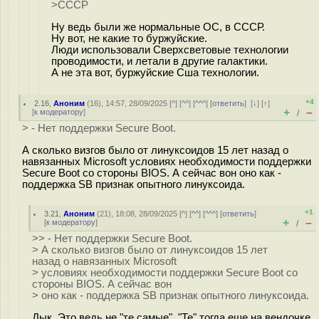
>СССР
Ну ведь были же нормальные ОС, в СССР.
Ну вот, не какие то буржуйские.
Люди использовали Сверхсветовые технологии
проводимости, и летали в другие галактики.
А не эта вот, буржуйские Сша технологии.
+4
2.16
,
Аноним
(
16
), 14:57, 28/09/2025 [
^
] [
^^
] [
^^^
] [
ответить
]
[
↓
] [
↑
]
+
–
[
к модератору
]
/
> - Нет поддержки Secure Boot.
А сколько визгов было от линуксоидов 15 лет назад о
навязанных Microsoft условиях необходимости поддержки
Secure Boot со стороны BIOS. А сейчас вон оно как -
поддержка SB признак опытного линуксоида.
+1
3.21
,
Аноним
(
21
), 18:08, 28/09/2025 [
^
] [
^^
] [
^^^
] [
ответить
]
+
–
[
к модератору
]
/
>> - Нет поддержки Secure Boot.
> А сколько визгов было от линуксоидов 15 лет
назад о навязанных Microsoft
> условиях необходимости поддержки Secure Boot со
стороны BIOS. А сейчас вон
> оно как - поддержка SB признак опытного линуксоида.
Дык. Это ведь не "те самые". "Те" тогда еще на вендочке