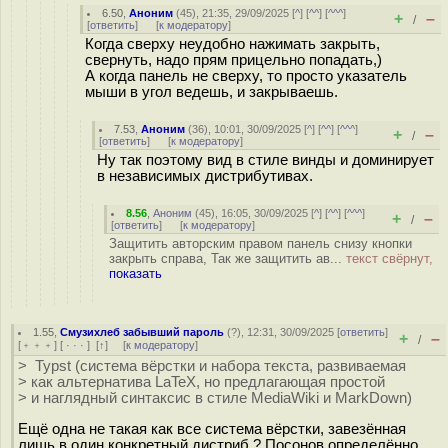
6.50
,
Аноним
(
45
), 21:35, 29/09/2025 [
^
] [
^^
] [
^^^
]
+
–
/
[
ответить
]
[
к модератору
]
Когда сверху неудобно нажимать закрыть,
свернуть, надо прям прицельно попадать,)
А когда панель не сверху, то просто указатель
мыши в угол ведешь, и закрываешь.
7.53
,
Аноним
(
36
), 10:01, 30/09/2025 [
^
] [
^^
] [
^^^
]
+
–
/
[
ответить
]
[
к модератору
]
Ну так поэтому вид в стиле винды и доминирует
в независимых дистрибутивах.
8.56
,
Аноним
(
45
), 16:05, 30/09/2025 [
^
] [
^^
] [
^^^
]
+
–
/
[
ответить
]
[
к модератору
]
Защитить авторским правом панель снизу кнопки
закрыть справа, Так же защитить ав...
текст свёрнут,
показать
1.55
,
Смузихлеб забывший пароль
(
?
), 12:31, 30/09/2025 [
ответить
]
+
–
/
[
﹢﹢﹢
] [
· · ·
]
[
↑
] [
к модератору
]
> Typst (система вёрстки и набора текста, развиваемая
> как альтернатива LaTeX, но предлагающая простой
> и наглядный синтаксис в стиле MediaWiki и MarkDown)
Ещё одна не такая как все система вёрстки, завезённая
лишь в один конкретный дистриб ? Посонов определённо