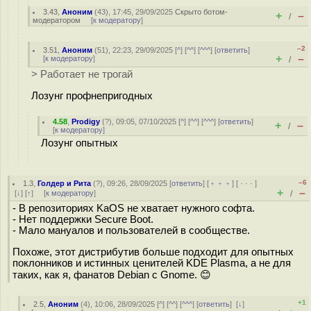
3.43
,
Аноним
(
43
), 17:45, 29/09/2025
Скрыто ботом-
+
–
/
модератором
[
к модератору
]
–2
3.51
,
Аноним
(
51
), 22:23, 29/09/2025 [
^
] [
^^
] [
^^^
] [
ответить
]
+
–
[
к модератору
]
/
> Работает не трогай
Лозунг профнепригодных
4.58
,
Prodigy
(
?
), 09:05, 07/10/2025 [
^
] [
^^
] [
^^^
] [
ответить
]
+
–
/
[
к модератору
]
Лозунг опытных
–6
1.3
,
Голдер и Рита
(
?
), 09:26, 28/09/2025 [
ответить
] [
﹢﹢﹢
] [
· · ·
]
+
–
[
↓
] [
↑
] [
к модератору
]
/
- В репозиториях KaOS не хватает нужного софта.
- Нет поддержки Secure Boot.
- Мало мануалов и пользователей в сообществе.
Похоже, этот дистрибутив больше подходит для опытных
поклонников и истинных ценителей KDE Plasma, а не для
таких, как я, фанатов Debian с Gnome. 😊
+1
2.5
,
Аноним
(
4
), 10:06, 28/09/2025 [
^
] [
^^
] [
^^^
] [
ответить
]
[
↓
]