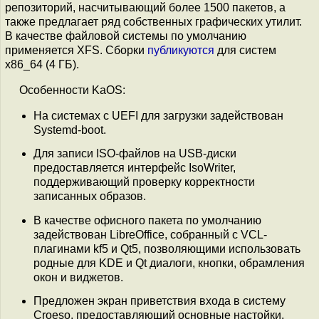
репозиторий, насчитывающий более 1500 пакетов, а
также предлагает ряд собственных графических утилит.
В качестве файловой системы по умолчанию
применяется XFS. Сборки
публикуются
для систем
x86_64 (4 ГБ).
Особенности KaOS:
На системах с UEFI для загрузки задействован
Systemd-boot.
Для записи ISO-файлов на USB-диски
предоставляется интерфейс IsoWriter,
поддерживающий проверку корректности
записанных образов.
В качестве офисного пакета по умолчанию
задействован LibreOffice, собранный с VCL-
плагинами kf5 и Qt5, позволяющими использовать
родные для KDE и Qt диалоги, кнопки, обрамления
окон и виджетов.
Предложен экран приветствия входа в систему
Croeso, предоставляющий основные настойки,