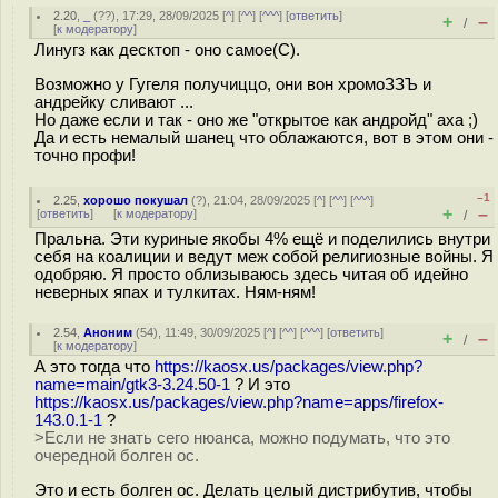
2.20
,
_
(
??
), 17:29, 28/09/2025 [
^
] [
^^
] [
^^^
] [
ответить
]
+
–
/
[
к модератору
]
Линугз как десктоп - оно самое(С).
Возможно у Гугеля получиццо, они вон хромоЗЗЪ и
андрейку сливают ...
Но даже если и так - оно же "открытое как андройд" аха ;)
Да и есть немалый шанец что облажаются, вот в этом они -
точно профи!
–1
2.25
,
хорошо покушал
(
?
), 21:04, 28/09/2025 [
^
] [
^^
] [
^^^
]
+
–
[
ответить
]
[
к модератору
]
/
Пральна. Эти куриные якобы 4% ещё и поделились внутри
себя на коалиции и ведут меж собой религиозные войны. Я
одобряю. Я просто облизываюсь здесь читая об идейно
неверных япах и тулкитах. Ням-ням!
2.54
,
Аноним
(
54
), 11:49, 30/09/2025 [
^
] [
^^
] [
^^^
] [
ответить
]
+
–
/
[
к модератору
]
А это тогда что
https://kaosx.us/packages/view.php?
name=main/gtk3-3.24.50-1
? И это
https://kaosx.us/packages/view.php?name=apps/firefox-
143.0.1-1
?
>Если не знать сего нюанса, можно подумать, что это
очередной болген ос.
Это и есть болген ос. Делать целый дистрибутив, чтобы