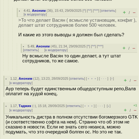
4.41
,
Аноним
(
36
), 15:43, 29/09/2025 [
^
] [
^^
] [
^^^
] [
ответить
]
+
–
/
[
к модератору
]
>То что делает Васян ( всмысле установщик, конфиг ),
делает штат сотрудников более 500 человек.
И какие из этого выводы я должен был сделать?
5.49
,
Аноним
(
45
), 21:34, 29/09/2025 [
^
] [
^^
] [
^^^
]
+
–
/
[
ответить
]
[
к модератору
]
Ну всмысле Васян то один делает, а тут штат
сотрудников, то же самое.
1.12
,
Аноним
(
12
), 13:23, 28/09/2025 [
ответить
] [
﹢﹢﹢
] [
· · ·
]
[
↑
]
+
–
/
[
к модератору
]
Аур теперь будет единственным общедоступным репо,Валв
оплатит на худой конец.
+1
1.17
,
Таджик
(-), 15:18, 28/09/2025 [
ответить
] [
﹢﹢﹢
] [
· · ·
]
[
↓
]
+
–
[
к модератору
]
/
Уникальность дистра в полном отсутствии богомерзкого GTK
(и соответственно софта на нем). Странно что об этом не
сказано в новости. Если не знать сего нюанса, можно
подумать, что это очередной болген ос. Но это не так.