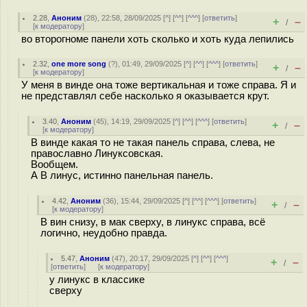
2.28
,
Аноним
(
28
), 22:58, 28/09/2025 [
^
] [
^^
] [
^^^
] [
ответить
]
+
–
/
[
к модератору
]
во второгноме панели хоть сколько и хоть куда лепились
2.32
,
one more song
(
?
), 01:49, 29/09/2025 [
^
] [
^^
] [
^^^
] [
ответить
]
+
–
/
[
к модератору
]
У меня в винде она тоже вертикальная и тоже справа. Я и
не представлял себе насколько я оказывается крут.
3.40
,
Аноним
(
45
), 14:19, 29/09/2025 [
^
] [
^^
] [
^^^
] [
ответить
]
+
–
/
[
к модератору
]
В винде какая то не такая панель справа, слева, не
православно Линуксовская.
Вообщем.
А В линус, истинно панельная панель.
4.42
,
Аноним
(
36
), 15:44, 29/09/2025 [
^
] [
^^
] [
^^^
] [
ответить
]
+
–
/
[
к модератору
]
В вин снизу, в мак сверху, в линукс справа, всё
логично, неудобно правда.
5.47
,
Аноним
(
47
), 20:17, 29/09/2025 [
^
] [
^^
] [
^^^
]
+
–
/
[
ответить
]
[
к модератору
]
у линукс в классике
сверху