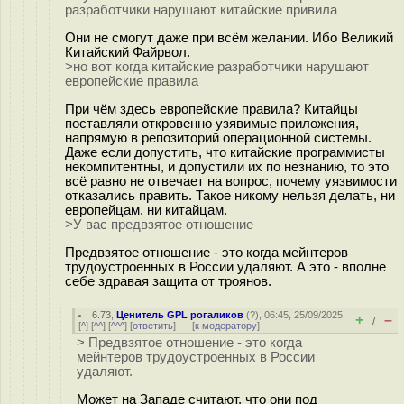
разработчики нарушают китайские привила
Они не смогут даже при всём желании. Ибо Великий
Китайский Файрвол.
>но вот когда китайские разработчики нарушают
европейские правила
При чём здесь европейские правила? Китайцы
поставляли откровенно узявимые приложения,
напрямую в репозиторий операционной системы.
Даже если допустить, что китайские программисты
некомпитентны, и допустили их по незнанию, то это
всё равно не отвечает на вопрос, почему уязвимости
отказались править. Такое никому нельзя делать, ни
европейцам, ни китайцам.
>У вас предвзятое отношение
Предвзятое отношение - это когда мейнтеров
трудоустроенных в России удаляют. А это - вполне
себе здравая защита от троянов.
6.73
,
Ценитель GPL рогаликов
(
?
), 06:45, 25/09/2025
+
–
/
[
^
] [
^^
] [
^^^
] [
ответить
]
[
к модератору
]
> Предвзятое отношение - это когда
мейнтеров трудоустроенных в России
удаляют.
Может на Западе считают, что они под