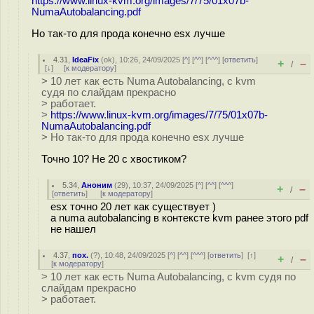
https://www.linux-kvm.org/images/7/75/01x07b-
NumaAutobalancing.pdf
Но так-то для прода конечно esx лучше
4.31
,
IdeaFix
(
ok
), 10:26, 24/09/2025 [
^
] [
^^
] [
^^^
] [
ответить
]
+
–
/
[
↓
] [
к модератору
]
> 10 лет как есть Numa Autobalancing, с kvm
судя по слайдам прекрасно
> работает.
>
https://www.linux-kvm.org/images/7/75/01x07b-
NumaAutobalancing.pdf
> Но так-то для прода конечно esx лучше
Точно 10? Не 20 с хвостиком?
5.34
,
Аноним
(
29
), 10:37, 24/09/2025 [
^
] [
^^
] [
^^^
]
+
–
/
[
ответить
]
[
к модератору
]
esx точно 20 лет как существует )
а numa autobalancing в контексте kvm ранее этого pdf
не нашел
4.37
,
пох.
(
?
), 10:48, 24/09/2025 [
^
] [
^^
] [
^^^
] [
ответить
]
[
↑
]
+
–
/
[
к модератору
]
> 10 лет как есть Numa Autobalancing, с kvm судя по
слайдам прекрасно
> работает.