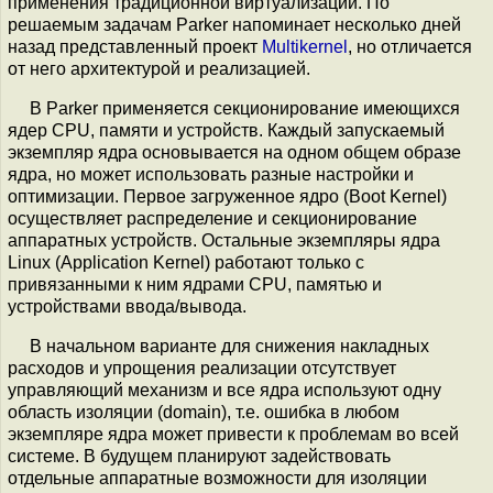
применения традиционной виртуализации. По
решаемым задачам Parker напоминает несколько дней
назад представленный проект
Multikernel
, но отличается
от него архитектурой и реализацией.
В Parker применяется секционирование имеющихся
ядер CPU, памяти и устройств. Каждый запускаемый
экземпляр ядра основывается на одном общем образе
ядра, но может использовать разные настройки и
оптимизации. Первое загруженное ядро (Boot Kernel)
осуществляет распределение и секционирование
аппаратных устройств. Остальные экземпляры ядра
Linux (Application Kernel) работают только с
привязанными к ним ядрами CPU, памятью и
устройствами ввода/вывода.
В начальном варианте для снижения накладных
расходов и упрощения реализации отсутствует
управляющий механизм и все ядра используют одну
область изоляции (domain), т.е. ошибка в любом
экземпляре ядра может привести к проблемам во всей
системе. В будущем планируют задействовать
отдельные аппаратные возможности для изоляции