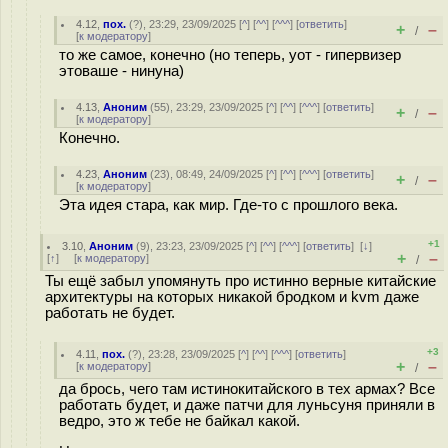
4.12
,
пох.
(
?
), 23:29, 23/09/2025 [
^
] [
^^
] [
^^^
] [
ответить
]
+
–
/
[
к модератору
]
то же самое, конечно (но теперь, уот - гипервизер
этоваше - нинуна)
4.13
,
Аноним
(
55
), 23:29, 23/09/2025 [
^
] [
^^
] [
^^^
] [
ответить
]
+
–
/
[
к модератору
]
Конечно.
4.23
,
Аноним
(
23
), 08:49, 24/09/2025 [
^
] [
^^
] [
^^^
] [
ответить
]
+
–
/
[
к модератору
]
Эта идея стара, как мир. Где-то с прошлого века.
+1
3.10
,
Аноним
(
9
), 23:23, 23/09/2025 [
^
] [
^^
] [
^^^
] [
ответить
]
[
↓
]
+
–
[
↑
] [
к модератору
]
/
Ты ещё забыл упомянуть про истинно верные китайские
архитектуры на которых никакой бродком и kvm даже
работать не будет.
+3
4.11
,
пох.
(
?
), 23:28, 23/09/2025 [
^
] [
^^
] [
^^^
] [
ответить
]
+
–
[
к модератору
]
/
да брось, чего там истинокитайского в тех армах? Все
работать будет, и даже патчи для луньсуня приняли в
ведро, это ж тебе не байкал какой.