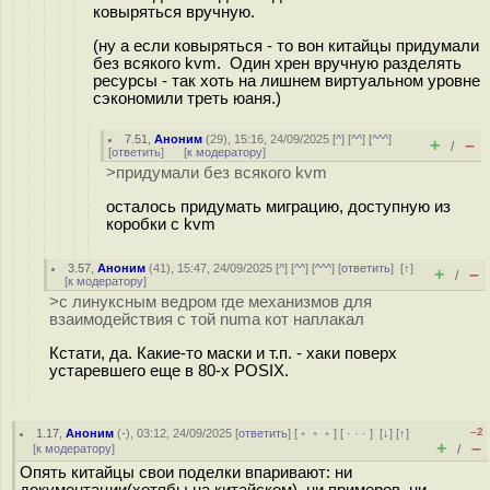
ковыряться вручную.
(ну а если ковыряться - то вон китайцы придумали
без всякого kvm. Один хрен вручную разделять
ресурсы - так хоть на лишнем виртуальном уровне
сэкономили треть юаня.)
7.51
,
Аноним
(
29
), 15:16, 24/09/2025 [
^
] [
^^
] [
^^^
]
+
–
/
[
ответить
]
[
к модератору
]
>придумали без всякого kvm
осталось придумать миграцию, доступную из
коробки с kvm
3.57
,
Аноним
(
41
), 15:47, 24/09/2025 [
^
] [
^^
] [
^^^
] [
ответить
]
[
↑
]
+
–
/
[
к модератору
]
>с линуксным ведром где механизмов для
взаимодействия с той numa кот наплакал
Кстати, да. Какие-то маски и т.п. - хаки поверх
устаревшего еще в 80-х POSIX.
–2
1.17
,
Аноним
(
-
), 03:12, 24/09/2025 [
ответить
] [
﹢﹢﹢
] [
· · ·
]
[
↓
] [
↑
]
+
–
[
к модератору
]
/
Опять китайцы свои поделки впаривают: ни