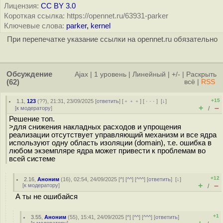
Лицензия:
CC BY 3.0
Короткая ссылка: https://opennet.ru/63931-parker
Ключевые слова:
parker
,
kernel
При перепечатке указание ссылки на opennet.ru обязательно
Обсуждение
Ajax
|
1 уровень
|
Линейный
|
+/-
|
Раскрыть
(62)
всё
|
RSS
+15
1.1
,
123
(
??
), 21:31, 23/09/2025 [
ответить
] [
﹢﹢﹢
] [
· · ·
]
[
↓
]
+
–
[
к модератору
]
/
Решение топ.
>для снижения накладных расходов и упрощения
реализации отсутствует управляющий механизм и все ядра
используют одну область изоляции (domain), т.е. ошибка в
любом экземпляре ядра может привести к проблемам во
всей системе
+12
2.16
,
Аноним
(
16
), 02:54, 24/09/2025 [
^
] [
^^
] [
^^^
] [
ответить
]
[
↓
]
+
–
[
к модератору
]
/
А ты не ошибайся
+1
3.55
,
Аноним
(
55
), 15:41, 24/09/2025 [
^
] [
^^
] [
^^^
] [
ответить
]