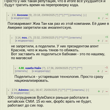
Просто у них такая репутация, что в итоге всё ухудшится и
будут тратить время на перепроверку кода.
+2
2.9
,
Аноним
(
9
), 23:18, 23/09/2025 [
^
] [
^^
] [
^^^
] [
ответить
]
[
↓
]
+
–
[
к модератору
]
/
Поговаривают Жиа Тан как раз из этой компании. Её даже в
Америке запретили как иноагентскую.
+5
3.14
,
пох.
(
?
), 23:32, 23/09/2025 [
^
] [
^^
] [
^^^
] [
ответить
]
+
–
[
к модератору
]
/
не запретили, а поделили. У них президентом агент
Краснов, чего ж жынь тянов-то обижать.
Вот заставить их поделиться бабками - это по нашему,
по маговски!
–1
4.88
,
намба Найн
(
?
), 17:36, 26/09/2025 [
^
] [
^^
] [
^^^
]
+
–
[
ответить
]
[
к модератору
]
/
Поделиться - устаревшая технология. Просто сразу
национализировать.
2.74
,
Admino
(
ok
), 06:47, 25/09/2025 [
^
] [
^^
] [
^^^
] [
ответить
]
[
↑
]
+
–
/
[
к модератору
]
300 сотрудников ByteDance раньше работали в
китайских СМИ. 15 из них, форбс врать не будет,
работают до сих пор.