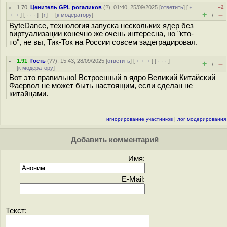
1.70
,
Ценитель GPL рогаликов
(
?
), 01:40, 25/09/2025 [
ответить
] [
﹢
–2
+
–
﹢﹢
] [
· · ·
]
[
↑
] [
к модератору
]
/
ByteDance, технология запуска нескольких ядер без
виртуализации конечно же очень интересна, но "кто-
то", не вы, Тик-Ток на России совсем задеградировал.
1.91
,
Гость
(
??
), 15:43, 28/09/2025 [
ответить
] [
﹢﹢﹢
] [
· · ·
]
+
–
/
[
к модератору
]
Вот это правильно! Встроенный в ядро Великий Китайский
Фаервол не может быть настоящим, если сделан не
китайцами.
игнорирование участников
|
лог модерирования
Добавить комментарий
Имя:
E-Mail:
Текст: