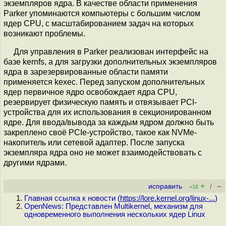
экземпляров ядра. В качестве области применения
Parker упоминаются компьютеры с большим числом
ядер CPU, с масштабированием задач на которых
возникают проблемы.
Для управления в Parker реализован интерфейс на
базе kernfs, а для загрузки дополнительных экземпляров
ядра в зарезервированные области памяти
применяется kexec. Перед запуском дополнительных
ядер первичное ядро освобождает ядра CPU,
резервирует физическую память и отвязывает PCI-
устройства для их использования в секционированном
ядре. Для ввода/вывода за каждым ядром должно быть
закреплено своё PCIe-устройство, такое как NVMe-
накопитель или сетевой адаптер. После запуска
экземпляра ядра оно не может взаимодействовать с
другими ядрами.
+
–
исправить
/
+16
Главная ссылка к новости (
https://lore.kernel.org/linux-...
)
OpenNews: Представлен Multikernel, механизм для
одновременного выполнения нескольких ядер Linux