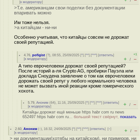
/
[
к модератору
]
>Т.е. американцам свои поделки без документации
впаривать можно
Им тоже нельзя.
>а китайцам - ни-ни
Особенно учитывая, что китайцы совсем не дорожат
своей репутацией.
+1
4.76
,
pofigist
(
?
), 08:55, 25/09/2025 [
^
] [
^^
] [
^^^
] [
ответить
]
+
–
[
к модератору
]
/
А типо еврочеловеки дорожат своей репутацией?
После историй а-ля Crypto AG, пробирки Пауэла или
доклада Сноудена заявление о том как еврочеловеки
дорожать своей репуг у любого нормального человека
не может вызвать иной реакции кроме гомерического
хохота.
5.79
,
Аноним
(
64
), 11:16, 25/09/2025 [
^
] [
^^
] [
^^^
] [
ответить
]
+
–
/
[
к модератору
]
Китайцы дорожат ещё меньше https habr com ru news
652497 https habr com ru...
большой текст свёрнут,
показать
2.60
,
Аноним
(
-
), 16:32, 24/09/2025 [
^
] [
^^
] [
^^^
] [
ответить
]
[
↑
]
+
–
/
[
к модератору
]
> ни документации(хотябы на китайском), ни примеров, ни