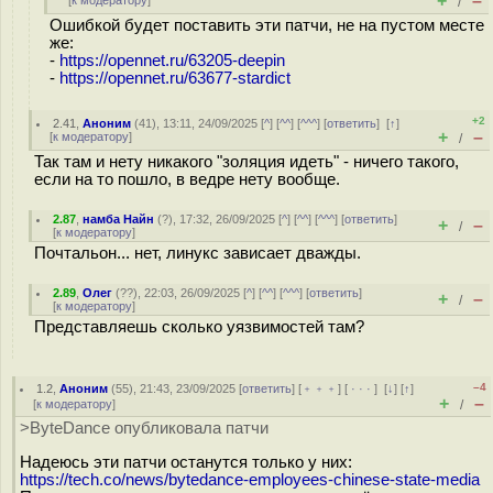
+
–
[
к модератору
]
/
Ошибкой будет поставить эти патчи, не на пустом месте
же:
-
https://opennet.ru/63205-deepin
-
https://opennet.ru/63677-stardict
+2
2.41
,
Аноним
(
41
), 13:11, 24/09/2025 [
^
] [
^^
] [
^^^
] [
ответить
]
[
↑
]
+
–
[
к модератору
]
/
Так там и нету никакого "золяция идеть" - ничего такого,
если на то пошло, в ведре нету вообще.
2.87
,
намба Найн
(
?
), 17:32, 26/09/2025 [
^
] [
^^
] [
^^^
] [
ответить
]
+
–
/
[
к модератору
]
Почтальон... нет, линукс зависает дважды.
2.89
,
Олег
(
??
), 22:03, 26/09/2025 [
^
] [
^^
] [
^^^
] [
ответить
]
+
–
/
[
к модератору
]
Представляешь сколько уязвимостей там?
–4
1.2
,
Аноним
(
55
), 21:43, 23/09/2025 [
ответить
] [
﹢﹢﹢
] [
· · ·
]
[
↓
] [
↑
]
+
–
[
к модератору
]
/
>ByteDance опубликовала патчи
Надеюсь эти патчи останутся только у них:
https://tech.co/news/bytedance-employees-chinese-state-media