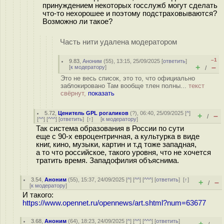
принуждением некоторых госслужб могут сделать
что-то нехорошее и поэтому подстраховываются?
Возможно ли такое?
Часть нити удалена модератором
–1
9.83
,
Аноним
(
55
), 13:15, 25/09/2025 [
ответить
]
+
–
[
к модератору
]
/
Это не весь список, это то, что официально
заблокировано Там вообще тлен полны...
текст
свёрнут,
показать
5.72
,
Ценитель GPL рогаликов
(
?
), 06:40, 25/09/2025 [
^
]
+
–
/
[
^^
] [
^^^
] [
ответить
]
[
↑
] [
к модератору
]
Так система образования в России по сути
еще с 90-х евроцентричная, а культурка в виде
книг, кино, музыки, картин и т.д тоже западная,
а то что российское, такого уровня, что не хочется
тратить время. Западофилия объяснима.
3.54
,
Аноним
(
55
), 15:37, 24/09/2025 [
^
] [
^^
] [
^^^
] [
ответить
]
[
↑
]
+
–
/
[
к модератору
]
И такого:
https://www.opennet.ru/opennews/art.shtml?num=63677
3.68
,
Аноним
(
64
), 18:23, 24/09/2025 [
^
] [
^^
] [
^^^
] [
ответить
]
+
–