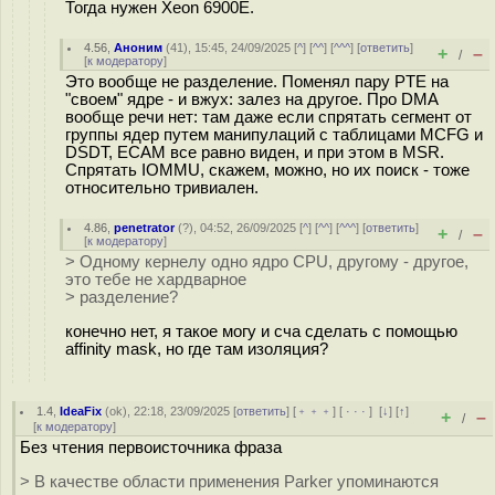
Тогда нужен Xeon 6900E.
4.56
,
Аноним
(
41
), 15:45, 24/09/2025 [
^
] [
^^
] [
^^^
] [
ответить
]
+
–
/
[
к модератору
]
Это вообще не разделение. Поменял пару PTE на
"своем" ядре - и вжух: залез на другое. Про DMA
вообще речи нет: там даже если спрятать сегмент от
группы ядер путем манипулаций с таблицами MCFG и
DSDT, ECAM все равно виден, и при этом в MSR.
Спрятать IOMMU, скажем, можно, но их поиск - тоже
относительно тривиален.
4.86
,
penetrator
(
?
), 04:52, 26/09/2025 [
^
] [
^^
] [
^^^
] [
ответить
]
+
–
/
[
к модератору
]
> Одному кернелу одно ядро CPU, другому - другое,
это тебе не хардварное
> разделение?
конечно нет, я такое могу и сча сделать с помощью
affinity mask, но где там изоляция?
1.4
,
IdeaFix
(
ok
), 22:18, 23/09/2025 [
ответить
] [
﹢﹢﹢
] [
· · ·
]
[
↓
] [
↑
]
+
–
/
[
к модератору
]
Без чтения первоисточника фраза
> В качестве области применения Parker упоминаются