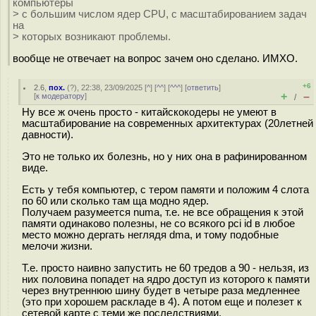
компьютеры
> с большим числом ядер CPU, с масштабированием задач
на
> которых возникают проблемы.
вообще не отвечает на вопрос зачем оно сделано. ИМХО.
+6
2.6
,
пох.
(
?
), 22:38, 23/09/2025 [
^
] [
^^
] [
^^^
] [
ответить
]
+
–
[
к модератору
]
/
Ну все ж очень просто - китайскокодеры не умеют в
масштабирование на современных архитектурах (20летней
давности).
Это не только их болезнь, но у них она в рафинированном
виде.
Есть у тебя компьютер, с тером памяти и положим 4 слота
по 60 или сколько там ща модно ядер.
Получаем разумеется numa, т.е. не все обращения к этой
памяти одинаково полезны, не со всякого pci id в любое
место можно дергать неглядя dma, и тому подобные
мелочи жизни.
Т.е. просто наивно запустить не 60 тредов а 90 - нельзя, из
них половина попадет на ядро доступ из которого к памяти
через внутреннюю шину будет в четыре раза медленнее
(это при хорошем раскладе в 4). А потом еще и полезет к
сетевой карте с теми же последствиями.