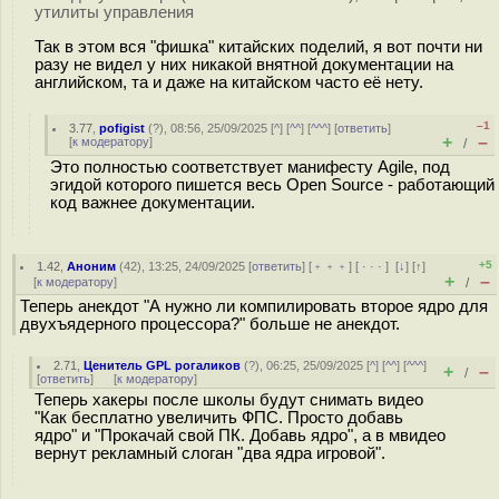
утилиты управления
Так в этом вся "фишка" китайских поделий, я вот почти ни
разу не видел у них никакой внятной документации на
английском, та и даже на китайском часто её нету.
–1
3.77
,
pofigist
(
?
), 08:56, 25/09/2025 [
^
] [
^^
] [
^^^
] [
ответить
]
+
–
[
к модератору
]
/
Это полностью соответствует манифесту Agile, под
эгидой которого пишется весь Open Source - работающий
код важнее документации.
+5
1.42
,
Аноним
(
42
), 13:25, 24/09/2025 [
ответить
] [
﹢﹢﹢
] [
· · ·
]
[
↓
] [
↑
]
+
–
[
к модератору
]
/
Теперь анекдот "А нужно ли компилировать второе ядро для
двухъядерного процессора?" больше не анекдот.
2.71
,
Ценитель GPL рогаликов
(
?
), 06:25, 25/09/2025 [
^
] [
^^
] [
^^^
]
+
–
/
[
ответить
]
[
к модератору
]
Теперь хакеры после школы будут снимать видео
"Как бесплатно увеличить ФПС. Просто добавь
ядро" и "Прокачай свой ПК. Добавь ядро", а в мвидео
вернут рекламный слоган "два ядра игровой".