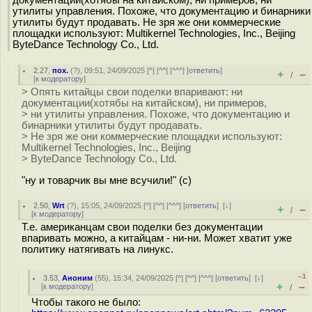
документации(хотябы на китайском), ни примеров, ни
утилиты управления. Похоже, что документацию и бинарники
утилиты будут продавать. Не зря же они коммерческие
площадки используют: Multikernel Technologies, Inc., Beijing
ByteDance Technology Co., Ltd.
2.27
,
пох.
(
?
), 09:51, 24/09/2025 [
^
] [
^^
] [
^^^
] [
ответить
]
+
–
/
[
к модератору
]
> Опять китайцы свои поделки впаривают: ни
документации(хотябы на китайском), ни примеров,
> ни утилиты управления. Похоже, что документацию и
бинарники утилиты будут продавать.
> Не зря же они коммерческие площадки используют:
Multikernel Technologies, Inc., Beijing
> ByteDance Technology Co., Ltd.
"ну и товарчик вы мне всучили!" (c)
2.50
,
Wrt
(
?
), 15:05, 24/09/2025 [
^
] [
^^
] [
^^^
] [
ответить
]
[
↓
]
+
–
/
[
к модератору
]
Т.е. американцам свои поделки без документации
впаривать можно, а китайцам - ни-ни. Может хватит уже
политику натягивать на линукс.
–1
3.53
,
Аноним
(
55
), 15:34, 24/09/2025 [
^
] [
^^
] [
^^^
] [
ответить
]
[
↓
]
+
–
[
к модератору
]
/
Чтобы такого не было: