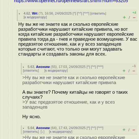
https://www.opennet.ru/opennews/art.shtml?num=63205
+4
4.62
,
Wrt
(
?
), 16:56, 24/09/2025 [
^
] [
^^
] [
^^^
] [
ответить
]
+
–
[
к модератору
]
/
Ну вы же не знаете как и сколько европейские
разработчики нарушают китайские привила, но вот
когда китайские разработчики нарушают европейские
правила тогда да - гнев и праведное возмущение. У вас
предвзятое отношение, как и у всез западенцев
которые считают, что только они могут задавать
стандарты и создавать законы для всех.
–1
5.63
,
Аноним
(
55
), 17:03, 24/09/2025 [
^
] [
^^
] [
^^^
]
+
–
[
ответить
]
[
к модератору
]
/
>Ну вы же не знаете как и сколько европейские
разработчики нарушают китайские привила
А вы знаете? Почему китайцы не говорят о таких
случаях?
>У вас предвзятое отношение, как и у всез
западенцев
Ну ясно.
5.64
,
Аноним
(
64
), 17:43, 24/09/2025 [
^
] [
^^
] [
^^^
]
+
–
/
[
ответить
]
[
↓
] [
к модератору
]
>Ну вы же не знаете как и сколько европейские