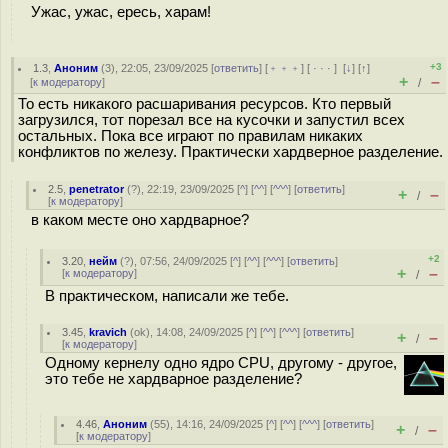
Ужас, ужас, ересь, харам!
+3
1.3
,
Аноним
(
3
), 22:05, 23/09/2025 [
ответить
] [
﹢﹢﹢
] [
· · ·
]
[
↓
] [
↑
]
+
–
[
к модератору
]
/
То есть никакого расшаривания ресурсов. Кто первый
загрузился, тот порезал все на кусочки и запустил всех
остальных. Пока все играют по правилам никаких
конфликтов по железу. Практически хардверное разделение.
2.5
,
penetrator
(
?
), 22:19, 23/09/2025 [
^
] [
^^
] [
^^^
] [
ответить
]
+
–
/
[
к модератору
]
в каком месте оно хардварное?
+2
3.20
,
нейм
(
?
), 07:56, 24/09/2025 [
^
] [
^^
] [
^^^
] [
ответить
]
+
–
[
к модератору
]
/
В практическом, написали же тебе.
3.45
,
kravich
(
ok
), 14:08, 24/09/2025 [
^
] [
^^
] [
^^^
] [
ответить
]
+
–
/
[
к модератору
]
Одному кернелу одно ядро CPU, другому - другое,
это тебе не хардварное разделение?
4.46
,
Аноним
(
55
), 14:16, 24/09/2025 [
^
] [
^^
] [
^^^
] [
ответить
]
+
–
/
[
к модератору
]