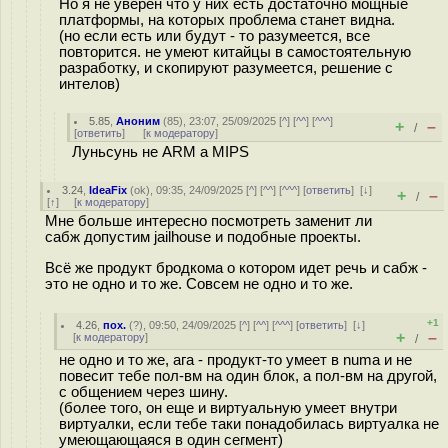
Но я не уверен что у них есть достаточно мощные
платформы, на которых проблема станет видна.
(но если есть или будут - то разумеется, все
повторится. не умеют китайцы в самостоятельную
разработку, и скопируют разумеется, решение с
интелов)
5.85
,
Аноним
(
85
), 23:07, 25/09/2025 [
^
] [
^^
] [
^^^
]
+
–
/
[
ответить
]
[
к модератору
]
Луньсунь не ARM а MIPS
3.24
,
IdeaFix
(
ok
), 09:35, 24/09/2025 [
^
] [
^^
] [
^^^
] [
ответить
]
[
↓
]
+
–
/
[
↑
] [
к модератору
]
Мне больше интересно посмотреть заменит ли
сабж допустим jailhouse и подобные проекты.
Всё же продукт бродкома о котором идет речь и сабж -
это не одно и то же. Совсем не одно и то же.
+1
4.26
,
пох.
(
?
), 09:50, 24/09/2025 [
^
] [
^^
] [
^^^
] [
ответить
]
[
↓
]
+
–
[
к модератору
]
/
не одно и то же, ага - продукт-то умеет в numa и не
повесит тебе пол-вм на один блок, а пол-вм на другой,
с общением через шину.
(более того, он еще и виртуальную умеет внутри
виртуалки, если тебе таки понадобилась виртуалка не
умеющающаяся в один сегмент)