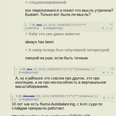
> специализированной.
пох перелогинился и понял что мысль утрачена?
Бывает. Только вот была ли мысль?
+1
7.36
,
пох.
(
?
), 10:42, 24/09/2025 [
^
] [
^^
] [
^^^
]
+
–
[
ответить
]
[
к модератору
]
/
> Хабр это уже давно моветон.
always has been
> А хакер всегда был популярной литературой
лапшой на уши, если быть точным.
+2
4.28
,
пох.
(
?
), 10:03, 24/09/2025 [
^
] [
^^
] [
^^^
] [
ответить
]
[
↑
]
+
–
[
к модератору
]
/
А, ну и jailhouse это совсем про другое, это про
изоляцию, а не про неспособность в вертикальное
масштабирование.
3.29
,
Аноним
(
29
), 10:19, 24/09/2025 [
^
] [
^^
] [
^^^
] [
ответить
]
[
↓
]
+
–
/
[
↑
] [
к модератору
]
10 лет как есть Numa Autobalancing, с kvm судя по
слайдам прекрасно работает.