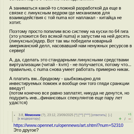
А заниматься какой-то сложной разработкой да еще в
связке с линуксным ведром где механизмов для
взаимодействия с той numa кот наплакал - китайца не
хотит.
Поэтому просто попилим всю систему на куски по 64 гига
(это уложится без всякой numa) и запустим на ней десять
(линуксных)ядер. Вот так мы победили коварный
американский делл, насовавший нам ненужных ресурсов в
сервер!
А, да, сделать это стандарными линуксными средствами
виртуализации (читай - kvm) - не получается, потому что...
правильно, с numa снова умеет работать примерно никак.
А платить вм...бродкому - шыбкожырно для
инвестируемых помоек и вообще они того гляди cрaнкции
введут!
(потом конечно все равно заплатят, никуда не денутся, но
подурить инв...финансовых спекулянтов еще пару лет
удастся)
+1
3.8
,
Мемоним
(
?
), 23:12, 23/09/2025 [
^
] [
^^
] [
^^^
] [
ответить
]
[
↓
]
+
–
[
к модератору
]
/
https://www.opennet.ru/opennews/art.shtml?num=52310
Это другое?