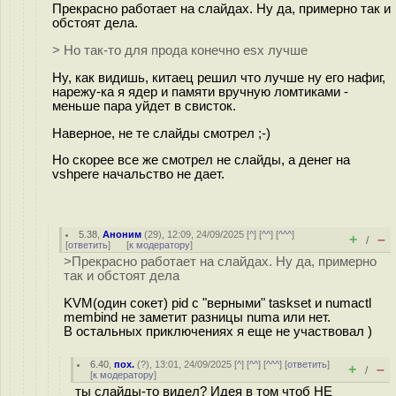
Прекрасно работает на слайдах. Ну да, примерно так и
обстоят дела.
> Но так-то для прода конечно esx лучше
Ну, как видишь, китаец решил что лучше ну его нафиг,
нарежу-ка я ядер и памяти вручную ломтиками -
меньше пара уйдет в свисток.
Наверное, не те слайды смотрел ;-)
Но скорее все же смотрел не слайды, а денег на
vshpere начальство не дает.
5.38
,
Аноним
(
29
), 12:09, 24/09/2025 [
^
] [
^^
] [
^^^
]
+
–
/
[
ответить
]
[
к модератору
]
>Прекрасно работает на слайдах. Ну да, примерно
так и обстоят дела
KVM(один сокет) pid с "верными" taskset и numactl
membind не заметит разницы numa или нет.
В остальных приключениях я еще не участвовал )
6.40
,
пох.
(
?
), 13:01, 24/09/2025 [
^
] [
^^
] [
^^^
] [
ответить
]
+
–
/
[
к модератору
]
ты слайды-то видел? Идея в том чтоб НЕ