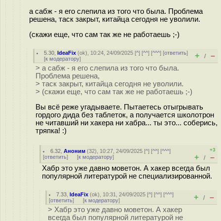
а сабж - я его слепила из того что была. Проблема
решена, таск закрыт, китайца сегодня не уволили.
(скажи еще, что сам так же не работаешь ;-)
5.30
,
IdeaFix
(
ok
), 10:24, 24/09/2025 [
^
] [
^^
] [
^^^
] [
ответить
]
+
–
/
[
к модератору
]
> а сабж - я его слепила из того что была.
Проблема решена,
> таск закрыт, китайца сегодня не уволили.
> (скажи еще, что сам так же не работаешь ;-)
Вы всё реже угадываете. Пытаетесь отыгрывать
гордого дида без таблеток, а получается школотрон
не читавший ни хакера ни хабра... ты это... соберись,
тряпка! :)
+3
6.32
,
Аноним
(
32
), 10:27, 24/09/2025 [
^
] [
^^
] [
^^^
]
+
–
[
ответить
]
[
к модератору
]
/
Хабр это уже давно моветон. А хакер всегда был
популярной литературой не специализированной.
7.33
,
IdeaFix
(
ok
), 10:31, 24/09/2025 [
^
] [
^^
] [
^^^
]
+
–
/
[
ответить
]
[
к модератору
]
> Хабр это уже давно моветон. А хакер
всегда был популярной литературой не