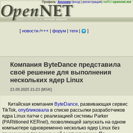
Профиль:
Аноним
(
вход
|
регистрация
)
неRU
opennet.me
[
новости
/
+++
|
форум
|
теги
|
]
Компания ByteDance представила
своё решение для выполнения
нескольких ядер Linux
23.09.2025 21:23 (MSK)
Китайская компания
ByteDance
, развивающая сервис
TikTok,
опубликовала
в списке рассылки разработчиков
ядра Linux патчи с реализацией системы Parker
(PARtitioned KERnel), позволяющей запускать на одном
компьютере одновременно несколько ядер Linux без