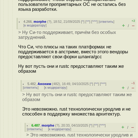
пользователи проприетарных ОС не остались без
языка разработки.
+2
4.266
,
morphe
(
?
), 18:52, 21/09/2025 [
^
] [
^^
] [
^^^
] [
ответить
]
+
–
[
к модератору
]
/
> Ну Си-то поддерживает, причём без особых
затруднений.
Что Си, что плюсы на таких платформах не
поддерживается в апстриме, вместо этого вендоры
предоставляют свои форки шланга/gcc
Ну вот пусть они и rustc предоставляют таким же
образом
–1
5.482
,
Аноним
(
482
), 16:49, 04/10/2025 [
^
] [
^^
] [
^^^
]
+
–
[
ответить
]
[
к модератору
]
/
> Ну вот пусть они и rustc предоставляют таким же
образом
Это невозможно. rust технологически уродлив и не
способен в поддержку множества архитектур.
6.487
,
morphe
(
?
), 20:33, 04/10/2025 [
^
] [
^^
] [
^^^
]
+
–
/
[
ответить
]
[
к модератору
]
> Это невозможно. rust технологически уродлив и