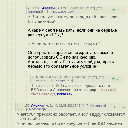
7.238
,
Аноним
(
-
), 17:20, 21/09/2025 [
^
] [
^^
] [
^^^
]
+
–
/
[
ответить
]
[
↑
] [
к модератору
]
> Вот только почему они тогда себя называют -
BSDшниками?
А как им себя называть, если они на серваке
развернули БСД?
> Если даже свое лерьмо - не жрут?
Они просто стараются не жрать то самое и
использовать ОСи по назначению.
А для вас, чтобы быть линуксойдом, жрать
лерьмо это обязательное условие?
8.305
,
Аноним
(
-
), 00:14, 22/09/2025 [
^
] [
^^
] [
^^^
]
+
–
/
[
ответить
]
[
к модератору
]
Т е разворот BSD на сервере - делает кого-то
BSDшником А наличие Linux на смар...
большой
текст свёрнут,
показать
4.153
,
Аноним
(
-
), 11:44, 21/09/2025 [
^
] [
^^
] [
^^^
] [
ответить
]
+
–
/
[
↑
] [
к модератору
]
> aarch64 прекрасно работает, а если вдруг сломается
- я его либо
> лично починю, либо выкину свою FreeBSD наконец.