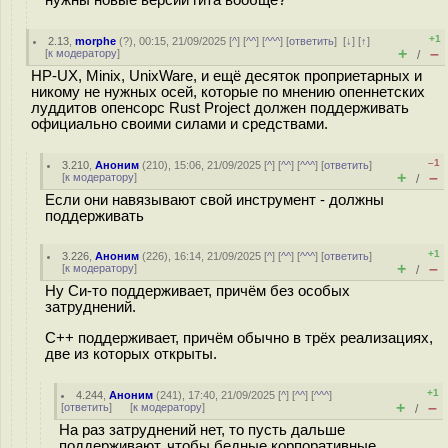
нужны новые версии гита вообще?
+1
2.13
,
morphe
(
?
), 00:15, 21/09/2025 [
^
] [
^^
] [
^^^
] [
ответить
]
[
↓
] [
↑
]
+
–
[
к модератору
]
/
HP-UX, Minix, UnixWare, и ещё десяток проприетарных и
никому не нужных осей, которые по мнению опеннетских
луддитов опенсорс Rust Project должен поддерживать
официально своими силами и средствами.
–1
3.210
,
Аноним
(
210
), 15:06, 21/09/2025 [
^
] [
^^
] [
^^^
] [
ответить
]
+
–
[
к модератору
]
/
Если они навязывают свой инструмент - должны
поддерживать
+1
3.226
,
Аноним
(
226
), 16:14, 21/09/2025 [
^
] [
^^
] [
^^^
] [
ответить
]
+
–
[
к модератору
]
/
Ну Си-то поддерживает, причём без особых
затруднений.
С++ поддерживает, причём обычно в трёх реализациях,
две из которых открыты.
+1
4.244
,
Аноним
(
241
), 17:40, 21/09/2025 [
^
] [
^^
] [
^^^
]
+
–
[
ответить
]
[
к модератору
]
/
На раз затруднений нет, то пусть дальше
поддерживают, чтобы бедные корпоративные