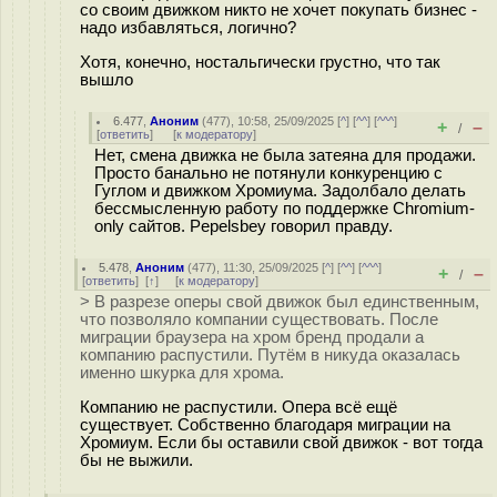
со своим движком никто не хочет покупать бизнес -
надо избавляться, логично?
Хотя, конечно, ностальгически грустно, что так
вышло
6.477
,
Аноним
(
477
), 10:58, 25/09/2025 [
^
] [
^^
] [
^^^
]
+
–
/
[
ответить
]
[
к модератору
]
Нет, смена движка не была затеяна для продажи.
Просто банально не потянули конкуренцию с
Гуглом и движком Хромиума. Задолбало делать
бессмысленную работу по поддержке Chromium-
only сайтов. Pepelsbey говорил правду.
5.478
,
Аноним
(
477
), 11:30, 25/09/2025 [
^
] [
^^
] [
^^^
]
+
–
/
[
ответить
]
[
↑
] [
к модератору
]
> В разрезе оперы свой движок был единственным,
что позволяло компании существовать. После
миграции браузера на хром бренд продали а
компанию распустили. Путём в никуда оказалась
именно шкурка для хрома.
Компанию не распустили. Опера всё ещё
существует. Собственно благодаря миграции на
Хромиум. Если бы оставили свой движок - вот тогда
бы не выжили.