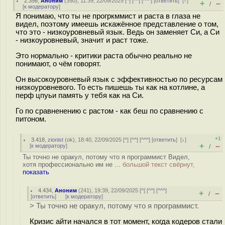
2.356
,
Аноним
(
350
), 11:39, 22/09/2025 [
^
] [
^^
] [
^^^
] [
ответить
]
[
↑
]
+
–
/
[
к модератору
]
Я понимаю, что ты не прогркммист и раста в глаза не
видел, поэтому имеешь искажённое представление о том,
что это - низкоуровневый язык. Ведь он заменяет Си, а Си
- низкоуровневый, значит и раст тоже.
Это нормально - критики раста обычно реально не
понимают, о чём говорят.
Он высокоуровневый язык с эффективностью по ресурсам
низкоуровневого. То есть пишешь ты как на котлине, а
перф цпуьи память у тебя как на Си.
Го по сравненению с растом - как беш по сравнению с
питоном.
+1
3.418
,
zionist
(
ok
), 18:40, 22/09/2025 [
^
] [
^^
] [
^^^
] [
ответить
]
[
↓
]
+
–
[
к модератору
]
/
Ты точно не оракул, потому что я программист Видел,
хотя профессионально им не ...
большой текст свёрнут,
показать
4.434
,
Аноним
(
241
), 19:39, 22/09/2025 [
^
] [
^^
] [
^^^
]
+
–
/
[
ответить
]
[
к модератору
]
> Ты точно не оракул, потому что я программист.
Кризис айти начался в тот момент, когда кодеров стали