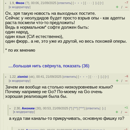
–7
1.9
,
Фнон
(
?
), 00:06, 21/09/2025 [
ответить
] [
﹢﹢﹢
] [
· · ·
]
[
↓
] [
↑
]
+
–
[
к модератору
]
/
Ох, зря такую новость на выходных постите.
Сейчас у неолудидов будет просто взрыв опы - как адепты
раста посмели что-то предложить!
Ведь в нормальном* софте должен быть:
один народ,
один язык (СИ естественно),
один фюрр.. а не, это уже из другой, но весь похожей оперы.
* по их мнению
....большая нить свёрнута, показать (36)
–6
1.22
,
zionist
(
ok
), 00:41, 21/09/2025 [
ответить
] [
﹢﹢﹢
] [
· · ·
]
[
↓
] [
↑
]
+
–
[
к модератору
]
/
Зачем им вообще на столько низкоуровневые языки?
Почему например не Go? По-моему на Go очень
хорошая реализация была бы.
+1
2.30
,
Аноним
(
30
), 00:53, 21/09/2025 [
^
] [
^^
] [
^^^
] [
ответить
]
[
↓
]
+
–
[
к модератору
]
/
а куда там каналы-то прикручивать, основную фишку го?
–1