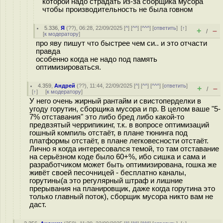
которой надо страдать из-за сборщика мусора
чтобы производительность не была говном
5.336
,
Я
(
??
), 06:28, 22/09/2025 [
^
] [
^^
] [
^^^
] [
ответить
]
[
↑
]
+
–
/
[
к модератору
]
про яву пишут что быстрее чем си.. и это отчасти
правда
особенно когда не надо под память
оптимизироваться.
4.359
,
Андрей
(
??
), 11:44, 22/09/2025 [
^
] [
^^
] [
^^^
] [
ответить
]
+
–
/
[
↑
] [
к модератору
]
У него очень жирный рантайм и свистоперделки в
угоду горутин, сборщика мусора и пр. В целом ваше "5-
7% отставания" это либо бред либо какой-то
предвзятый черрипикинг, т.к. в вопросе оптимизаций
гошный компиль отстаёт, в плане тюнинга под
платформы отстаёт, в плане легковесности отстаёт.
Лично я когда интересовался темой, то там отставание
на серьёзном коде было 60+%, ибо сишка и сама и
разработчиком может быть оптимизирована, гошка же
живёт своей песочницей - бесплатно каналы,
горутины(а это регулярный штраф и лишние
прерывания на планировщик, даже когда горутина это
только главный поток), сборщик мусора никто вам не
даст.