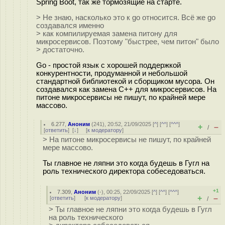
Spring Boot, так же тормозящие на старте.
> Не знаю, насколько это к go относится. Всё же go
создавался именно
> как компилируемая замена питону для
микросервисов. Поэтому "быстрее, чем питон" было
> достаточно.
Go - простой язык с хорошей поддержкой
конкурентности, продуманной и небольшой
стандартной библиотекой и сборщиком мусора. Он
создавался как замена C++ для микросервисов. На
питоне микросервисы не пишут, по крайней мере
массово.
6.277
,
Аноним
(
241
), 20:52, 21/09/2025 [
^
] [
^^
] [
^^^
]
+
–
/
[
ответить
]
[
↓
] [
к модератору
]
> На питоне микросервисы не пишут, по крайней
мере массово.
Ты главное не ляпни это когда будешь в Гугл на
роль технического директора собеседоваться.
+1
7.309
,
Аноним
(
-
), 00:25, 22/09/2025 [
^
] [
^^
] [
^^^
]
+
–
[
ответить
]
[
к модератору
]
/
> Ты главное не ляпни это когда будешь в Гугл
на роль технического