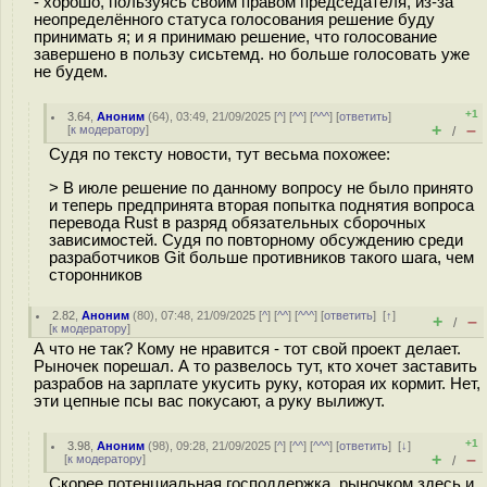
- хорошо, пользуясь своим правом председателя, из-за
неопределённого статуса голосования решение буду
принимать я; и я принимаю решение, что голосование
завершено в пользу сисьтемд. но больше голосовать уже
не будем.
+1
3.64
,
Аноним
(
64
), 03:49, 21/09/2025 [
^
] [
^^
] [
^^^
] [
ответить
]
+
–
[
к модератору
]
/
Судя по тексту новости, тут весьма похожее:
> В июле решение по данному вопросу не было принято
и теперь предпринята вторая попытка поднятия вопроса
перевода Rust в разряд обязательных сборочных
зависимостей. Судя по повторному обсуждению среди
разработчиков Git больше противников такого шага, чем
сторонников
2.82
,
Аноним
(
80
), 07:48, 21/09/2025 [
^
] [
^^
] [
^^^
] [
ответить
]
[
↑
]
+
–
/
[
к модератору
]
А что не так? Кому не нравится - тот свой проект делает.
Рыночек порешал. А то развелось тут, кто хочет заставить
разрабов на зарплате укусить руку, которая их кормит. Нет,
эти цепные псы вас покусают, а руку вылижут.
+1
3.98
,
Аноним
(
98
), 09:28, 21/09/2025 [
^
] [
^^
] [
^^^
] [
ответить
]
[
↓
]
+
–
[
к модератору
]
/
Скорее потенциальная господдержка, рыночком здесь и