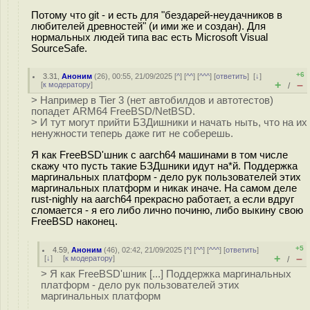
Потому что git - и есть для "бездарей-неудачников в
любителей древностей" (и ими же и создан). Для
нормальных людей типа вас есть Microsoft Visual
SourceSafe.
+6
3.31
,
Аноним
(
26
), 00:55, 21/09/2025 [
^
] [
^^
] [
^^^
] [
ответить
]
[
↓
]
+
–
[
к модератору
]
/
> Например в Tier 3 (нет автобилдов и автотестов)
попадет ARM64 FreeBSD/NetBSD.
> И тут могут прийти БЗДишники и начать ныть, что на их
ненужности теперь даже гит не соберешь.
Я как FreeBSD'шник с aarch64 машинами в том числе
скажу что пусть такие БЗДшники идут на*й. Поддержка
маргинальных платформ - дело рук пользователей этих
маргинальных платформ и никак иначе. На самом деле
rust-nighly на aarch64 прекрасно работает, а если вдруг
сломается - я его либо лично починю, либо выкину свою
FreeBSD наконец.
+5
4.59
,
Аноним
(
46
), 02:42, 21/09/2025 [
^
] [
^^
] [
^^^
] [
ответить
]
+
–
[
↓
] [
к модератору
]
/
> Я как FreeBSD'шник [...] Поддержка маргинальных
платформ - дело рук пользователей этих
маргинальных платформ