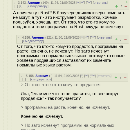
+1
3.143
,
Аноним
(
149
), 11:24, 21/09/2025 [
^
] [
^^
] [
^^^
] [
ответить
]
+
–
[
↓
] [
↑
] [
к модератору
]
/
А причем тут Rust? В браузере движок юзеры поменять
не могут, а тут - это инструмент разработки, хочешь
пользуйся, хочешь нет. От того, что кто-то кому-то
продастся твои программы на Rust никуда не исчезнут
4.156
,
Аноним
(
121
), 11:50, 21/09/2025 [
^
] [
^^
] [
^^^
] [
ответить
]
+
–
/
[
к модератору
]
От того, что кто-то кому-то продастся, программы на
расте, конечно, не исчезнут. Но зато исчезнут
программы на нормальных языках, потому что новые
хозяева продавшихся заставляют их заменять
нормальные языки растом.
5.158
,
Аноним
(
-
), 11:54, 21/09/2025 [
^
] [
^^
] [
^^^
] [
ответить
]
+
–
/
[
↓
] [
к модератору
]
> От того, что кто-то кому-то продастся,
Лол, "если мне что-то не нравится, то все вокруг
продались" - так получается?
> программы на расте, конечно, не исчезнут.
Конечно не исчезнут.
> Но зато исчезнут программы на нормальных
языках,