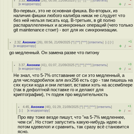
3.33
,
Аноним
(
26
), 00:59, 21/09/2025 [
^
] [
^^
] [
^^^
] [
ответить
]
+
–
[
к модератору
]
/
Во-первых, это не основная фишка. Во-вторых, из
наличия фишки любого калибра никак не слудует что
без ней нельзя писать код. В-третьих, в git полно
распараллеленных и асинхронных операций (чего только
git maintenance стоит) - вот для их синхронизации.
+1
2.32
,
Аноним
(
26
), 00:56, 21/09/2025 [
^
] [
^^
] [
^^^
] [
ответить
]
[
↓
] [
↑
]
+
–
[
к модератору
]
/
go медленный. Он замена разве что питону
+3
3.37
,
Аноним
(
41
), 01:07, 21/09/2025 [
^
] [
^^
] [
^^^
] [
ответить
]
+
–
[
к модератору
]
/
Не знал, что 5-7% отставание от си это медленный, а
для числодробилок аля avx256 есть cgo - там пишешь на
сях куски кода и они летают, вставки хоть на ассемблере
(так в дефолтной поставке го и делают для
криптографии), тч пздеж про медлительность
+1
4.45
,
Аноним
(
46
), 01:29, 21/09/2025 [
^
] [
^^
] [
^^^
] [
ответить
]
+
–
[
↓
] [
к модератору
]
/
Про яву тоже везде пишут, что "на 5-7% медленнее,
чем си". Но стоит запустить какую-нибудь идею а
потом кдевелоп и сравнить, так сразу всё становится
ясно.