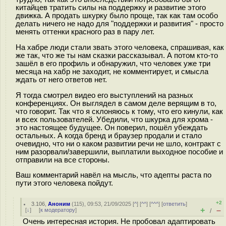
китайцев тратить силы на поддержку и развитие этого
движка. А продать шкурку было проще, так как там особо
делать ничего не надо для "поддержки и развития" - просто
менять оттенки красного раз в пару лет.
На хабре люди стали звать этого человека, спрашивая, как
же так, что же ты нам сказки рассказывал. А потом кто-то
зашёл в его профиль и обнаружил, что человек уже три
месяца на хабр не заходит, не комментирует, и смысла
ждать от него ответов нет.
Я тогда смотрел видео его выступлений на разных
конференциях. Он выглядел в самом деле верящим в то,
что говорит. Так что я склоняюсь к тому, что его кинули, как
и всех пользователей. Убедили, что шкурка для хрома -
это настоящее будущее. Он поверил, пошёл убеждать
остальных. А когда бренд и браузер продали и стало
очевидно, что ни о каком развитии речи не шло, контракт с
ним разорвали/завершили, выплатили выходное пособие и
отправили на все стороны.
Ваш комментарий навёл на мысль, что адепты раста по
пути этого человека пойдут.
+2
3.106
,
Аноним
(
115
), 09:53, 21/09/2025 [
^
] [
^^
] [
^^^
] [
ответить
]
+
–
[
↓
] [
к модератору
]
/
Очень интересная история. Не пробовал адаптировать