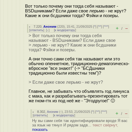
Вот только почему они тогда себя называют -
BSDшниками? Если даже свое лерьмо - не жрут?
Какие ж они бсдшники тогда? Фэйки и позepы.
7.220
,
Аноним
(
220
), 15:41, 21/09/2025 [
^
] [
^^
] [
^^^
]
+
–
/
[
ответить
]
[
↓
] [
к модератору
]
> Вот только почему они тогда себя
называют - BSDшниками? Если даже свое
> лерьмо - не жрут? Какие ж они бсдшники
тогда? Фэйки и позepы.
А они точно сами себя так называют или это
обычно опеннетное, традиционно-демагогическо-
вбросное "все знают!" (-> "БСДшники
традиционно были известны тем")?
> Если даже свое лерьмо - не жрут?
Главное, не забывать что объявлять год линукса
с мака, как и разрабатывать-презентировать тот
же гном-гтк из под неё же - "Этодругое!" 🙂
8.302
,
Аноним
(
-
), 23:53, 21/09/2025 [
^
] [
^^
] [
^^^
]
+
–
/
[
ответить
]
[
к модератору
]
Ну вы сами себя так идентифицировали вроде Я вас
за язык не тянул И рядом задв...
текст свёрнут,
показать