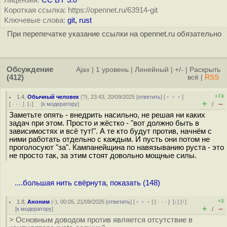
Лицензия:
CC BY 3.0
Короткая ссылка: https://opennet.ru/63914-git
Ключевые слова:
git
,
rust
При перепечатке указание ссылки на opennet.ru обязательно
Обсуждение
Ajax
|
1 уровень
|
Линейный
|
+/-
|
Раскрыть
(412)
всё
|
RSS
+74
1.4
,
Обычный человек
(
?
), 23:43, 20/09/2025 [
ответить
] [
﹢﹢﹢
]
+
–
[
· · ·
]
[
↓
] [
к модератору
]
/
Заметьте опять - внедрить насильно, не решая ни каких
задач при этом. Просто и жёстко - "вот должно быть в
зависимостях и всё тут!". А те кто будут против, начнём с
ними работать отдельно с каждым. И пусть они потом не
проголосуют "за". Кампанейщина по навязыванию руста - это
не просто так, за этим стоят довольно мощные силы.
....большая нить свёрнута, показать (148)
+3
1.8
,
Аноним
(
-
), 00:05, 21/09/2025 [
ответить
] [
﹢﹢﹢
] [
· · ·
]
[
↓
] [
↑
]
+
–
[
к модератору
]
/
> Основным доводом против является отсутствие в