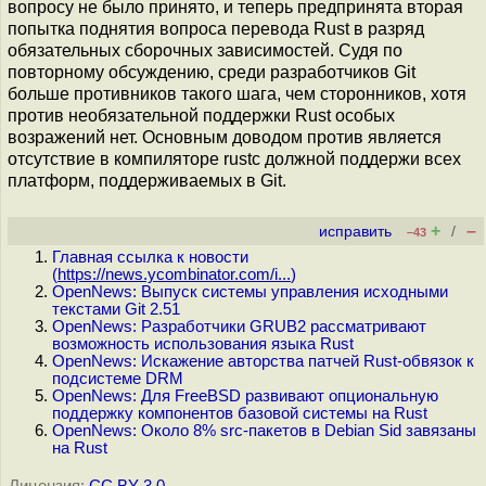
вопросу не было принято, и теперь предпринята вторая
попытка поднятия вопроса перевода Rust в разряд
обязательных сборочных зависимостей. Судя по
повторному обсуждению, среди разработчиков Git
больше противников такого шага, чем сторонников, хотя
против необязательной поддержки Rust особых
возражений нет. Основным доводом против является
отсутствие в компиляторе rustc должной поддержи всех
платформ, поддерживаемых в Git.
+
–
исправить
/
–43
Главная ссылка к новости
(
https://news.ycombinator.com/i...
)
OpenNews: Выпуск системы управления исходными
текстами Git 2.51
OpenNews: Разработчики GRUB2 рассматривают
возможность использования языка Rust
OpenNews: Искажение авторства патчей Rust-обвязок к
подсистеме DRM
OpenNews: Для FreeBSD развивают опциональную
поддержку компонентов базовой системы на Rust
OpenNews: Около 8% src-пакетов в Debian Sid завязаны
на Rust