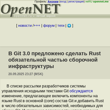
Профиль:
Аноним
(
вход
|
регистрация
)
неRU
opennet.me
[
новости
/
+++
|
форум
|
теги
|
]
В Git 3.0 предложено сделать Rust
обязательной частью сборочной
инфраструктуры
20.09.2025 23:27 (MSK)
В списке рассылки разработчиков системы
управления исходными текстами Git
обсуждается
изменение, предлагающее включить компоненты на
языке Rust в основной (core) состав Git и добавить Rust
в число обязательных зависимостей, необходимых для