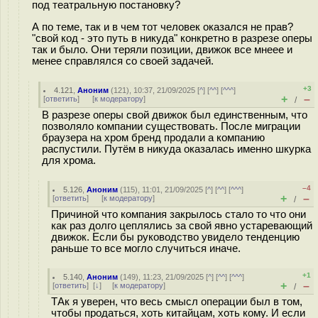
под театральную постановку?
А по теме, так и в чем тот человек оказался не прав?
"свой код - это путь в никуда" конкретно в разрезе оперы
так и было. Они теряли позиции, движок все мнеее и
менее справлялся со своей задачей.
+3
4.121
,
Аноним
(
121
), 10:37, 21/09/2025 [
^
] [
^^
] [
^^^
]
+
–
[
ответить
]
[
к модератору
]
/
В разрезе оперы свой движок был единственным, что
позволяло компании существовать. После миграции
браузера на хром бренд продали а компанию
распустили. Путём в никуда оказалась именно шкурка
для хрома.
–4
5.126
,
Аноним
(
115
), 11:01, 21/09/2025 [
^
] [
^^
] [
^^^
]
+
–
[
ответить
]
[
к модератору
]
/
Причиной что компания закрылось стало то что они
как раз долго цеплялись за свой явно устаревающий
движок. Если бы руководство увидело тенденцию
раньше то все могло случиться иначе.
+1
5.140
,
Аноним
(
149
), 11:23, 21/09/2025 [
^
] [
^^
] [
^^^
]
+
–
[
ответить
]
[
↓
] [
к модератору
]
/
ТАк я уверен, что весь смысл операции был в том,
чтобы продаться, хоть китайцам, хоть кому. И если