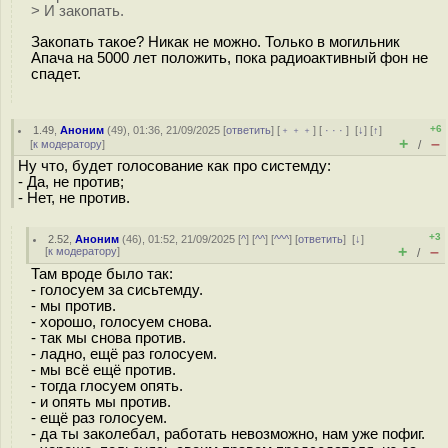
> И закопать.
Закопать такое? Никак не можно. Только в могильник
Апача на 5000 лет положить, пока радиоактивный фон не
спадет.
+6
1.49
,
Аноним
(
49
), 01:36, 21/09/2025 [
ответить
] [
﹢﹢﹢
] [
· · ·
]
[
↓
] [
↑
]
+
–
[
к модератору
]
/
Ну что, будет голосование как про системду:
- Да, не против;
- Нет, не против.
+3
2.52
,
Аноним
(
46
), 01:52, 21/09/2025 [
^
] [
^^
] [
^^^
] [
ответить
]
[
↓
]
+
–
[
к модератору
]
/
Там вроде было так:
- голосуем за сисьтемду.
- мы против.
- хорошо, голосуем снова.
- так мы снова против.
- ладно, ещё раз голосуем.
- мы всё ещё против.
- тогда глосуем опять.
- и опять мы против.
- ещё раз голосуем.
- да ты заколебал, работать невозможно, нам уже пофиг.