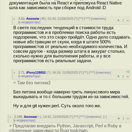
документация была на React и приложуха React Native
шла как зависимость при сборке под Android :D
3.50
,
Аноним
(
46
), 01:40, 21/09/2025 [
^
] [
^^
] [
^^^
] [
ответить
]
+
–
/
[
к модератору
]
В свете последних тенденций в стоимости труда
программистов и в проблемах поиска работы есть
подозрение, что это скоро пройдёт. Одно дело создавать
новые абстракции от скуки, когда в штате 500%
программистов от реально необходимого количества. И
совсем другое - когда размер штата в аккурат столько,
сколько нужно для выполнения работы, и у все
программистов есть реальные задачи.
+2
3.71
,
iPony128052
(
?
), 06:29, 21/09/2025 [
^
] [
^^
] [
^^^
] [
ответить
]
+
–
[
к модератору
]
/
> Там без питона3
Без питона вообще наверно треть линуксового мира
выкидывать и то с большим трудом из-за зависимостей.
Ну и для git нужен perl. Суть около того же.
2.198
,
Аноним
(
-
), 14:42, 21/09/2025 [
^
] [
^^
] [
^^^
] [
ответить
]
[
↑
]
+
–
/
[
к модератору
]
> Предлагаю внедрить Python, Javascript, Perl и Ruby в
сборочные зависимости Rust toolchain.