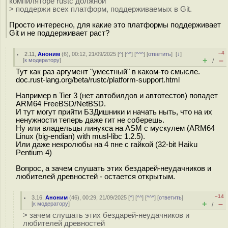
компиляторе rustc должной
> поддержи всех платформ, поддерживаемых в Git.
Просто интересно, для какие это платформы поддерживает
Git и не поддерживает раст?
–4
2.11
,
Аноним
(
6
), 00:12, 21/09/2025 [
^
] [
^^
] [
^^^
] [
ответить
]
[
↓
]
+
–
[
к модератору
]
/
Тут как раз аргумент "уместный" в каком-то смысле.
doc.rust-lang.org/beta/rustc/platform-support.html
Например в Tier 3 (нет автобилдов и автотестов) попадет
ARM64 FreeBSD/NetBSD.
И тут могут прийти БЗДишники и начать ныть, что на их
ненужности теперь даже гит не соберешь.
Ну или владельцы линукса на ASM с мускулем (ARM64
Linux (big-endian) with musl-libc 1.2.5).
Или даже некролюбы на 4 пне с гайкой (32-bit Haiku
Pentium 4)
Вопрос, а зачем слушать этих бездарей-неудачников и
любителей древностей - остается открытым.
–14
3.16
,
Аноним
(
46
), 00:29, 21/09/2025 [
^
] [
^^
] [
^^^
] [
ответить
]
+
–
[
к модератору
]
/
> зачем слушать этих бездарей-неудачников и
любителей древностей