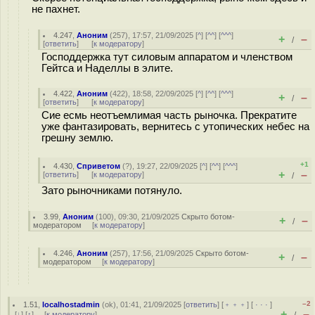
не пахнет.
4.247
,
Аноним
(
257
), 17:57, 21/09/2025 [
^
] [
^^
] [
^^^
]
+
–
/
[
ответить
]
[
к модератору
]
Господдержка тут силовым аппаратом и членством
Гейтса и Наделлы в элите.
4.422
,
Аноним
(
422
), 18:58, 22/09/2025 [
^
] [
^^
] [
^^^
]
+
–
/
[
ответить
]
[
к модератору
]
Сие есмь неотъемлимая часть рыночка. Прекратите
уже фантазировать, вернитесь с утопических небес на
грешну землю.
+1
4.430
,
Сприветом
(
?
), 19:27, 22/09/2025 [
^
] [
^^
] [
^^^
]
+
–
[
ответить
]
[
к модератору
]
/
Зато рыночниками потянуло.
3.99
,
Аноним
(
100
), 09:30, 21/09/2025
Скрыто ботом-
+
–
/
модератором
[
к модератору
]
4.246
,
Аноним
(
257
), 17:56, 21/09/2025
Скрыто ботом-
+
–
/
модератором
[
к модератору
]
–2
1.51
,
localhostadmin
(
ok
), 01:41, 21/09/2025 [
ответить
] [
﹢﹢﹢
] [
· · ·
]
+
–
[
↓
] [
↑
] [
к модератору
]