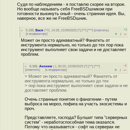
Судя по наблюдениям - я поставлю скорее на второе.
Но вообще называть себя FreeBSDшником при
готовности выкинуть оный - очень странная идея. Вы,
наверное, все же не FreeBSDшник.
+3
5.195
,
Вася
(
??
), 14:28, 21/09/2025 [
^
] [
^^
] [
^^^
] [
ответить
]
+
–
[
к модератору
]
/
Может он просто адеквватный? Фанатеть от
инструмента нормально, но только до тех пор пока
инструмент выполняет свои задачи и не доставляет
проблем.
–1
6.306
,
Аноним
(
-
), 00:20, 22/09/2025 [
^
] [
^^
] [
^^^
]
+
–
[
ответить
]
[
к модератору
]
/
> Может он просто адеквватный? Фанатеть от
инструмента нормально, но только до тех
> пор пока инструмент выполняет свои задачи и не
доставляет проблем.
Очень странные понятия о фанатении - путем
выброса на мороз, пофига на участь экосистемы и
проч.
Представляете, господа? Булшит типа "серверных
систем" - неработоспособная тема оказался.
Потому что оказывается - софт на серверах не