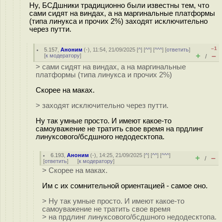
Ну, БСДшники традиционно были известны тем, что
сами сидят на виндах, а на маргинальные платформы
(типа линукса и прочих 2%) заходят исключительно
через путти.
–1
5.157
,
Аноним
(
-
), 11:54, 21/09/2025 [
^
] [
^^
] [
^^^
] [
ответить
]
+
–
[
к модератору
]
/
> сами сидят на виндах, а на маргинальные
платформы (типа линукса и прочих 2%)
Скорее на маках.
> заходят исключительно через путти.
Ну так умные просто. И имеют какое-то
самоуважение не тратить свое время на прдлинг
линуксового/бсдшного недодесктопа.
6.193
,
Аноним
(
-
), 14:25, 21/09/2025 [
^
] [
^^
] [
^^^
]
+
–
/
[
ответить
]
[
к модератору
]
> Скорее на маках.
Им с их сомнительной ориентацией - самое оно.
> Ну так умные просто. И имеют какое-то
самоуважение не тратить свое время
> на прдлинг линуксового/бсдшного недодесктопа.