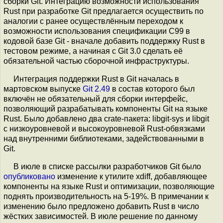
сборки Git. Интеграцию возможности использования
Rust при разработке Git предлагается осуществить по
аналогии с ранее осуществлённым переходом к
возможности использования спецификации C99 в
кодовой базе Git - вначале добавить поддержку Rust в
тестовом режиме, а начиная с Git 3.0 сделать её
обязательной частью сборочной инфраструктуры.
Интеграция поддержки Rust в Git началась в
мартовском выпуске
Git 2.49
в состав которого был
включён не обязательный для сборки интерфейс,
позволяющий разрабатывать компоненты Git на языке
Rust. Было добавлено два crate-пакета: libgit-sys и libgit
с низкоуровневой и высокоуровневой Rust-обвязками
над внутренними библиотеками, задействованными в
Git.
В июле в списке рассылки разработчиков Git было
опубликовано
изменение к утилите xdiff, добавляющее
компоненты на языке Rust и оптимизации, позволяющие
поднять производительность на 5-19%. В примечании к
изменению было предложено добавить Rust в число
жёстких зависимостей. В июле решение по данному