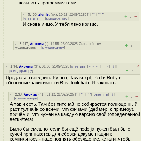
называть программистами.
5.438
,
zionist
(
ok
), 20:22, 22/09/2025 [
^
] [
^^
] [
^^^
]
+
–
/
[
ответить
]
[
к модератору
]
И снова мимо. У тебя явно кризис.
3.447
,
Аноним
(
-
), 14:55, 23/09/2025
Скрыто ботом-
+
–
/
модератором
[
к модератору
]
–2
1.34
,
Аноним
(
34
), 01:00, 21/09/2025 [
ответить
] [
﹢﹢﹢
] [
· · ·
]
[
↓
] [
↑
]
+
–
[
к модератору
]
/
Предлагаю внедрить Python, Javascript, Perl и Ruby в
сборочные зависимости Rust toolchain. И закопать.
2.38
,
Аноним
(
41
), 01:12, 21/09/2025 [
^
] [
^^
] [
^^^
] [
ответить
]
[
↓
]
+
–
/
[
к модератору
]
А так и есть. Там без питона3 не собирается полноценный
раст тулчайн со всеми llvm фичами (дебагер, к примеру),
причём и llvm нужен на каждую версию свой (определенной
ветки/тега)
Было бы смешно, если бы ещё node.js нужен был бы с
кучей npm пакетов для сборки документации к
компилятору - надо поднять обсуждение, кстати, чтобы