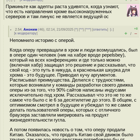
/
Прикиньте как адепты раста удивятся, когда узнают,
что есть направления кроме высоконагруженных
серверов и там линукс не является ведущей ос
+8
2.54
,
Аноним
(
46
), 02:14, 21/09/2025 [
^
] [
^^
] [
^^^
] [
ответить
]
[
↓
]
+
–
[
к модератору
]
/
Непомнило историю с оперой.
Когда оперу превращали в хром и люди возмущались, был
в опере один человек (ник на хабре вроде pepelsbey),
который на всех конференциях и где только можно
(включая хабр) защищал это решение и рассказывал, что
свой код - это путь в никуда, а красненькая шкурка для
хрома - это будущее. Приводил кучу аргументов.
Расписывал преимущества. Делился с трудностями,
которые возникали у команды разработки своего движка
оперы из-за того, что 90% сайтов написаны индусами
исключительно под хром. Рассказывал что это не то же
самое что было с ie 6 за десятилетие до этого. В общем, с
оптимизмом смотрел в будущее и убеждал то же самое
делать пользователей оперы, которых с отличного
браузера заставляли мигрировать на продукт
жизнедеятельности гугла.
А потом появилась новость о том, что оперу продали
Китаю. Оказалось, что продать Китаю свой движок было
трудно, так как это впоследствии потребовало бы от