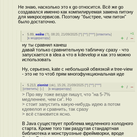
Не знаю, насколько это к go относится. Всё же go
создавался именно как компилируемая замена питону
для микросервисов. Поэтому "быстрее, чем питон"
было достаточно.
+1
5.89
,
нейм
(
?
), 08:20, 21/09/2025 [
^
] [
^^
] [
^^^
] [
ответить
]
+
–
[
к модератору
]
/
ну ты сравнил канеш
давай только сравнительную табличку сразу - что
запускается в idea а что в kdevelop и как это можно
использовать
Ну, серьезно, kate с небольшой обвязкой и tree-view
- это не то чтоб прям многофункциональная иде
5.213
,
zionist
(
ok
), 15:26, 21/09/2025 [
^
] [
^^
] [
^^^
]
+
–
/
[
ответить
]
[
↓
] [
к модератору
]
> Про яву тоже везде пишут, что "на 5-7%
медленнее, чем си". Но
> стоит запустить какую-нибудь идею а потом
кдевелоп и сравнить, так сразу
> всё становится ясно.
В Java существует проблема медленного холодного
старта. Кроме того там раздутая стандартная
библиотека и монструозные фреймворки, вроде