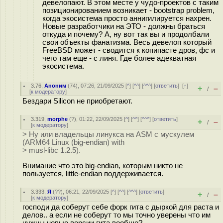
девелопают. В этом месте у чудо-проектов с таким
позиционированием возникает - bootstrap problem,
когда экосистема просто аннигилируется нахрен.
Новые разработчики на ЭТО - должны браться
откуда и почему? А, ну вот так вы и продолбали
свои объекты фанатизма. Весь девелоп который
FreeBSD может - сводится к копипасте дров, фс и
чего там еще - с линя. Где более адекватная
экосистема.
3.76
,
Аноним
(
74
), 07:26, 21/09/2025 [
^
] [
^^
] [
^^^
] [
ответить
]
[
↑
]
+
–
/
[
к модератору
]
Бездари Silicon не приобретают.
3.319
,
morphe
(
?
), 01:22, 22/09/2025 [
^
] [
^^
] [
^^^
] [
ответить
]
+
–
/
[
к модератору
]
> Ну или владельцы линукса на ASM с мускулем
(ARM64 Linux (big-endian) with
> musl-libc 1.2.5).
Внимание что это big-endian, которым никто не
пользуется, little-endian поддерживается.
3.333
,
Я
(
??
), 06:21, 22/09/2025 [
^
] [
^^
] [
^^^
] [
ответить
]
+
–
/
[
к модератору
]
господи да соберут себе форк гита с дыркой для раста и
делов.. а если не соберут то мы точно уверены что им