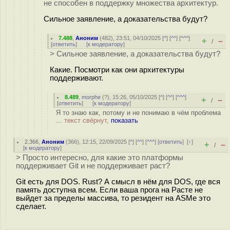
не способен в поддержку множества архитектур.
Сильное заявление, а доказательства будут?
7.488
,
Аноним
(
482
), 23:51, 04/10/2025 [
^
] [
^^
] [
^^^
]
+
–
/
[
ответить
]
[
к модератору
]
> Сильное заявление, а доказательства будут?
Какие. Посмотри как они архитектуры
поддерживают.
8.489
,
morphe
(
?
), 15:26, 05/10/2025 [
^
] [
^^
] [
^^^
]
+
–
/
[
ответить
]
[
к модератору
]
Я то знаю как, потому и не понимаю в чём проблема
...
текст свёрнут,
показать
2.366
,
Аноним
(
366
), 12:15, 22/09/2025 [
^
] [
^^
] [
^^^
] [
ответить
]
[
↑
]
+
–
/
[
к модератору
]
> Просто интересно, для какие это платформы
поддерживает Git и не поддерживает раст?
Git есть для DOS. Rust? А смысл в нём для DOS, где вся
память доступна всем. Если ваша прога на Расте не
выйдет за пределы массива, то резидент на ASMе это
сделает.