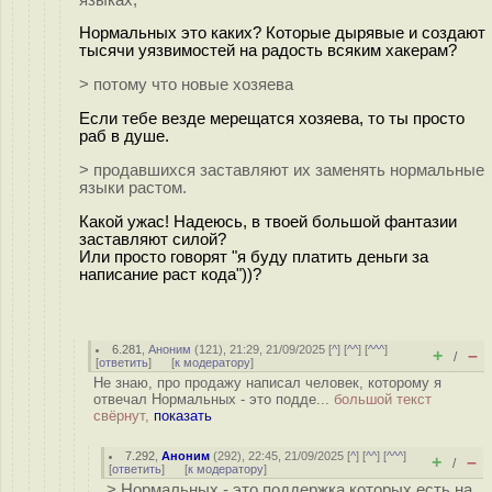
Нормальных это каких? Которые дырявые и создают
тысячи уязвимостей на радость всяким хакерам?
> потому что новые хозяева
Если тебе везде мерещатся хозяева, то ты просто
раб в душе.
> продавшихся заставляют их заменять нормальные
языки растом.
Какой ужас! Надеюсь, в твоей большой фантазии
заставляют силой?
Или просто говорят "я буду платить деньги за
написание раст кода"))?
6.281
,
Аноним
(
121
), 21:29, 21/09/2025 [
^
] [
^^
] [
^^^
]
+
–
/
[
ответить
]
[
к модератору
]
Не знаю, про продажу написал человек, которому я
отвечал Нормальных - это подде...
большой текст
свёрнут,
показать
7.292
,
Аноним
(
292
), 22:45, 21/09/2025 [
^
] [
^^
] [
^^^
]
+
–
/
[
ответить
]
[
к модератору
]
> Нормальных - это поддержка которых есть на