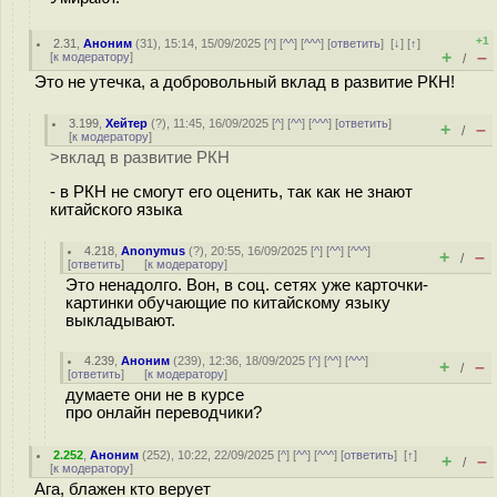
+1
2.31
,
Аноним
(
31
), 15:14, 15/09/2025 [
^
] [
^^
] [
^^^
] [
ответить
]
[
↓
] [
↑
]
+
–
[
к модератору
]
/
Это не утечка, а добровольный вклад в развитие РКН!
3.199
,
Хейтер
(
?
), 11:45, 16/09/2025 [
^
] [
^^
] [
^^^
] [
ответить
]
+
–
/
[
к модератору
]
>вклад в развитие РКН
- в РКН не смогут его оценить, так как не знают
китайского языка
4.218
,
Anonymus
(
?
), 20:55, 16/09/2025 [
^
] [
^^
] [
^^^
]
+
–
/
[
ответить
]
[
к модератору
]
Это ненадолго. Вон, в соц. сетях уже карточки-
картинки обучающие по китайскому языку
выкладывают.
4.239
,
Аноним
(
239
), 12:36, 18/09/2025 [
^
] [
^^
] [
^^^
]
+
–
/
[
ответить
]
[
к модератору
]
думаете они не в курсе
про онлайн переводчики?
2.252
,
Аноним
(
252
), 10:22, 22/09/2025 [
^
] [
^^
] [
^^^
] [
ответить
]
[
↑
]
+
–
/
[
к модератору
]
Ага, блажен кто верует