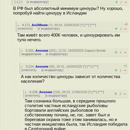
+
–
[
↓
] [
↑
] [
к модератору
]
/
В РФ был абсолютный минимум цензуры? Ну хорошо,
попробуй найти цензуру в Исландии
–3
4.171
,
Ан248ним
(
?
), 00:54, 16/09/2025 [
^
] [
^^
] [
^^^
]
+
–
[
ответить
]
[
к модератору
]
/
Там живёт всего 400К человек, и цензурировать им
тупо нечего.
5.201
,
Аноним
(
201
), 12:32, 16/09/2025
Скрыто ботом-
+
–
/
модератором
[
к модератору
]
+1
5.214
,
Аноним
(
95
), 20:41, 16/09/2025 [
^
] [
^^
] [
^^^
]
+
–
[
ответить
]
[
к модератору
]
/
А как количество цензуры зависит от количества
населения?
6.228
,
Аноним
(
228
), 06:23, 17/09/2025 [
^
] [
^^
] [
^^^
]
+
–
/
[
ответить
]
[
к модератору
]
Там сознанка большая, в середине прошлого
столетия частные исландские рыболовы
бортовали английских рыболовов по
собственному почину, не, гос. завет был и
береговая охрана тоже этим занималась, но и
частная инициатива была, так Исландия победила
в Селёдочной войне.