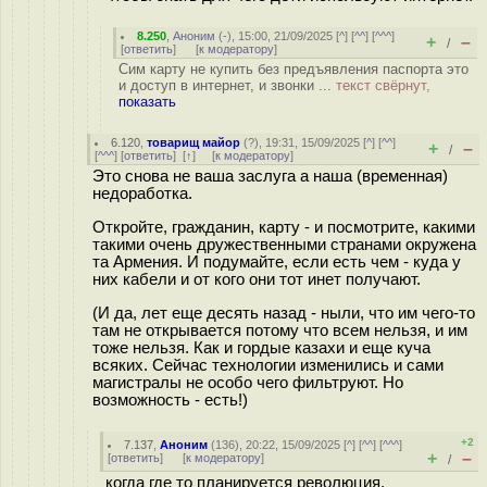
8.250
,
Аноним
(
-
), 15:00, 21/09/2025 [
^
] [
^^
] [
^^^
]
+
–
/
[
ответить
]
[
к модератору
]
Сим карту не купить без предъявления паспорта это
и доступ в интернет, и звонки ...
текст свёрнут,
показать
6.120
,
товарищ майор
(
?
), 19:31, 15/09/2025 [
^
] [
^^
]
+
–
/
[
^^^
] [
ответить
]
[
↑
] [
к модератору
]
Это снова не ваша заслуга а наша (временная)
недоработка.
Откройте, гражданин, карту - и посмотрите, какими
такими очень дружественными странами окружена
та Армения. И подумайте, если есть чем - куда у
них кабели и от кого они тот инет получают.
(И да, лет еще десять назад - ныли, что им чего-то
там не открывается потому что всем нельзя, и им
тоже нельзя. Как и гордые казахи и еще куча
всяких. Сейчас технологии изменились и сами
магистралы не особо чего фильтруют. Но
возможность - есть!)
+2
7.137
,
Аноним
(
136
), 20:22, 15/09/2025 [
^
] [
^^
] [
^^^
]
+
–
[
ответить
]
[
к модератору
]
/
когда где то планируется революция,