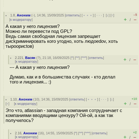
–5
1.8
,
Аноним
(
-
), 14:36, 15/09/2025 [
ответить
] [
﹢﹢﹢
] [
· · ·
]
[
↓
] [
↑
]
+
–
[
к модератору
]
/
А какая у него лицензия?
Можно ли перевести под GPL?
Ведь самая свободная лицензия запрещает
диckpиминировать кого угодно, хоть людoedov, хоть
тыpoopисtoв)
2.221
,
Васян
(
?
), 21:18, 16/09/2025 [
^
] [
^^
] [
^^^
] [
ответить
]
+
–
/
[
к модератору
]
--- А какая у него лицензия?
Думаю, как и в большинства случаях - кто делал
того и лицензия... :)
+10
1.10
,
Аноним
(
10
), 14:36, 15/09/2025 [
ответить
] [
﹢﹢﹢
] [
· · ·
]
[
↓
]
+
–
[
↑
] [
к модератору
]
/
Это что, atlassian - западная компания сотрудничает с
компаниями вводящими цензуру? Ой-ой, а как так
получилось?
+2
2.16
,
Аноним
(
16
), 14:55, 15/09/2025 [
^
] [
^^
] [
^^^
] [
ответить
]
+
–
[
к модератору
]
/