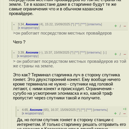
земле. Т.е в казахстане даже в старлинке будут те же
самые ограничения что и в обычном казахском
провайдере.
3.34
,
Аноним
(
4
), 15:22, 15/09/2025 [
^
] [
^^
] [
^^^
] [
ответить
]
+
–
/
[
к модератору
]
>он работает посредством местных провайдеров
Чего ?
3.39
,
Аноним
(
-
), 15:37, 15/09/2025 [
^
] [
^^
] [
^^^
] [
ответить
]
[
↓
]
+
–
/
[
к модератору
]
> он работает посредством местных провайдеров из той
же страны на земле.
Это как? Терминал старлинка луч в сторону спутника
гоняет. Это двухсторонний конект. Ему вообще ничего
кроме терминала не нужно - спутники над головой
летают, с ними конект и происходит. Ограничения -
сугубо на усмотрения элонмаска и ко, какой траф
пропустит через спутники такой и получите.
+3
4.65
,
Аноним
(
65
), 16:37, 15/09/2025 [
^
] [
^^
] [
^^^
] [
ответить
]
+
–
[
к модератору
]
/
Да, но потом спутник гоняет в сторону станции с
интернетом. И только старлинку решать отправить его