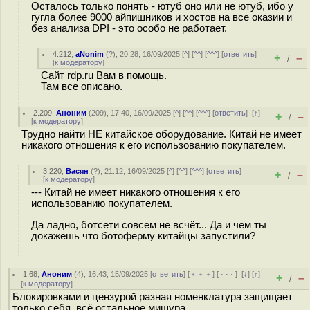
Осталось только понять - ютуб оно или не ютуб, ибо у
гугла более 9000 айпишников и хостов на все оказии и
без анализа DPI - это особо не работает.
4.212
,
aNonim
(
?
), 20:28, 16/09/2025 [
^
] [
^^
] [
^^^
] [
ответить
]
+
–
/
[
к модератору
]
Сайт rdp.ru Вам в помощь.
Там все описано.
2.209
,
Аноним
(
209
), 17:40, 16/09/2025 [
^
] [
^^
] [
^^^
] [
ответить
]
[
↑
]
+
–
/
[
к модератору
]
Трудно найти НЕ китайское оборудование. Китай не имеет
никакого отношения к его использованию покупателем.
3.220
,
Васян
(
?
), 21:12, 16/09/2025 [
^
] [
^^
] [
^^^
] [
ответить
]
+
–
/
[
к модератору
]
--- Китай не имеет никакого отношения к его
использованию покупателем.
Да ладно, ботсети совсем не всчёт... Да и чем ты
докажешь что ботоферму китайцы запустили?
1.68
,
Аноним
(
4
), 16:43, 15/09/2025 [
ответить
] [
﹢﹢﹢
] [
· · ·
]
[
↓
] [
↑
]
+
–
/
[
к модератору
]
Блокировками и цензурой разная номенклатура защищает
только себя, всё остальное мишура.