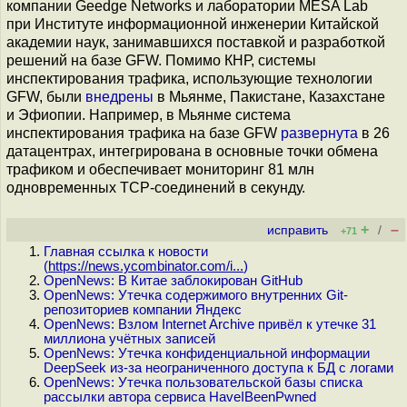
компании Geedge Networks и лаборатории MESA Lab
при Институте информационной инженерии Китайской
академии наук, занимавшихся поставкой и разработкой
решений на базе GFW. Помимо КНР, системы
инспектирования трафика, использующие технологии
GFW, были
внедрены
в Мьянме, Пакистане, Казахстане
и Эфиопии. Например, в Мьянме система
инспектирования трафика на базе GFW
развернута
в 26
датацентрах, интегрирована в основные точки обмена
трафиком и обеспечивает мониторинг 81 млн
одновременных TCP-соединений в секунду.
+
–
исправить
/
+71
Главная ссылка к новости
(
https://news.ycombinator.com/i...
)
OpenNews: В Китае заблокирован GitHub
OpenNews: Утечка содержимого внутренних Git-
репозиториев компании Яндекс
OpenNews: Взлом Internet Archive привёл к утечке 31
миллиона учётных записей
OpenNews: Утечка конфиденциальной информации
DeepSeek из-за неограниченного доступа к БД с логами
OpenNews: Утечка пользовательской базы списка
рассылки автора сервиса HaveIBeenPwned