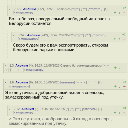
+7
2.172
,
Аноним
(
172
), 00:55, 16/09/2025 [
^
] [
^^
] [
^^^
] [
ответить
]
[
↑
]
+
–
[
к модератору
]
/
Вот тебе раз, походу самый свободный интернет в
Белорусии останется
+1
3.243
,
Аноним
(
242
), 09:42, 20/09/2025 [
^
] [
^^
] [
^^^
] [
ответить
]
+
–
[
к модератору
]
/
Скоро будем его к вам экспортировать, откроем
белорусские ларьки с дисками.
1.3
,
Аноним
(
4
), 14:27, 15/09/2025
Скрыто ботом-модератором
[
﹢﹢
+
–
/
﹢
] [
· · ·
] [
к модератору
]
+35
1.6
,
Аноним
(
6
), 14:30, 15/09/2025 [
ответить
] [
﹢﹢﹢
] [
· · ·
]
[
↓
]
+
–
[
к модератору
]
/
Это не утечка, а добровольный вклад в опенсорс,
замаскированный под утечку.
+3
2.12
,
Аноним
(
-
), 14:45, 15/09/2025 [
^
] [
^^
] [
^^^
] [
ответить
]
[
↓
]
+
–
[
к модератору
]
/
> Это не утечка, а добровольный вклад в опенсорс,
замаскированный под утечку.