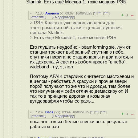
Starlink. Есть ещё Москва-1, тоже мощная РЭБ.
7.186
,
Аноним
(
-
), 09:07, 16/09/2025 [
^
] [
^^
] [
^^^
]
+
–
/
[
ответить
]
[
к модератору
]
> РЭБ Красуха уже использовался для
электромагнитной атаки с целью глушения
сигнала Starlink.
> Есть ещё Москва-1, тоже мощная РЭБ.
Его глушить неудобно - beamforming же, луч от
станции трекает выбранный спутник в небе,
спутники нифига не стационарны и двигаются, и
их дохрена. А светить рэбом просто "в небо",
wideband - ну, э, лол.
Поэтому AFAIK старлинк считается мастхэвом и
в целом - работает. А красухи и прочие звери
порой получают то же что и дрозды, тем более
что излучением себя отлично демаскируют. И
так то в принципе дорогая и козырная
вундервафля чтобы ее разъ...
7.237
,
Вася
(
??
), 03:44, 18/09/2025 [
^
] [
^^
] [
^^^
]
+
–
/
[
ответить
]
[
к модератору
]
пока чот только белые списки весь результат
работаты рэб