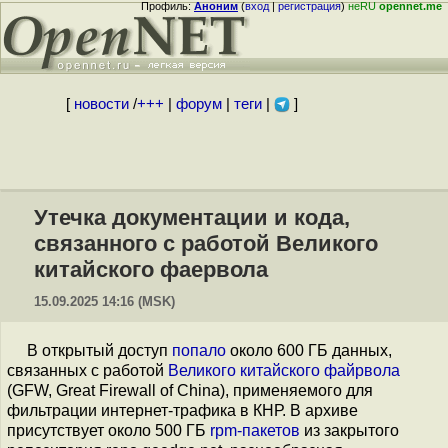
Профиль:
Аноним
(
вход
|
регистрация
)
неRU
opennet.me
[
новости
/
+++
|
форум
|
теги
|
]
Утечка документации и кода,
связанного с работой Великого
китайского фаервола
15.09.2025 14:16 (MSK)
В открытый доступ
попало
около 600 ГБ данных,
связанных с работой
Великого китайского файрвола
(GFW, Great Firewall of China), применяемого для
фильтрации интернет-трафика в КНР. В архиве
присутствует около 500 ГБ
rpm-пакетов
из закрытого