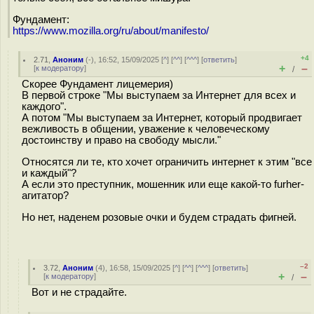
Фундамент:
https://www.mozilla.org/ru/about/manifesto/
+4
2.71
,
Аноним
(
-
), 16:52, 15/09/2025 [
^
] [
^^
] [
^^^
] [
ответить
]
+
–
[
к модератору
]
/
Скорее Фундамент лицемерия)
В первой строке "Мы выступаем за Интернет для всех и
каждого".
А потом "Мы выступаем за Интернет, который продвигает
вежливость в общении, уважение к человеческому
достоинству и право на свободу мысли."
Относятся ли те, кто хочет ограничить интернет к этим "все
и каждый"?
А если это преступник, мошенник или еще какой-то furher-
агитатор?
Но нет, наденем розовые очки и будем страдать фигней.
–2
3.72
,
Аноним
(
4
), 16:58, 15/09/2025 [
^
] [
^^
] [
^^^
] [
ответить
]
+
–
[
к модератору
]
/
Вот и не страдайте.