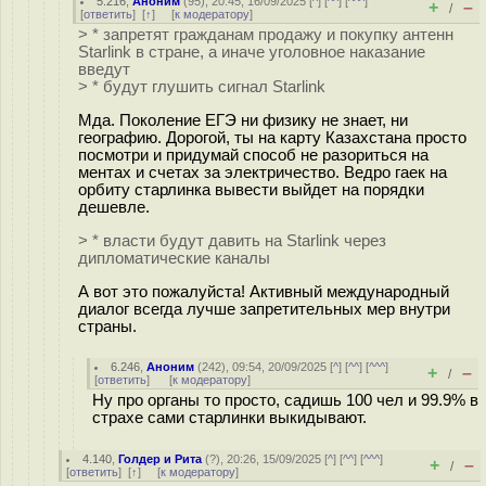
5.216
,
Аноним
(
95
), 20:45, 16/09/2025 [
^
] [
^^
] [
^^^
]
+
–
/
[
ответить
]
[
↑
] [
к модератору
]
> * запретят гражданам продажу и покупку антенн
Starlink в стране, а иначе уголовное наказание
введут
> * будут глушить сигнал Starlink
Мда. Поколение ЕГЭ ни физику не знает, ни
географию. Дорогой, ты на карту Казахстана просто
посмотри и придумай способ не разориться на
ментах и счетах за электричество. Ведро гаек на
орбиту старлинка вывести выйдет на порядки
дешевле.
> * власти будут давить на Starlink через
дипломатические каналы
А вот это пожалуйста! Активный международный
диалог всегда лучше запретительных мер внутри
страны.
6.246
,
Аноним
(
242
), 09:54, 20/09/2025 [
^
] [
^^
] [
^^^
]
+
–
/
[
ответить
]
[
к модератору
]
Ну про органы то просто, садишь 100 чел и 99.9% в
страхе сами старлинки выкидывают.
4.140
,
Голдер и Рита
(
?
), 20:26, 15/09/2025 [
^
] [
^^
] [
^^^
]
+
–
/
[
ответить
]
[
↑
] [
к модератору
]