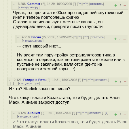
3.206
,
Commet
(
?
), 14:29, 16/09/2025 [
^
] [
^^
] [
^^^
] [
ответить
]
+
–
/
[
к модератору
]
Чувак, ты прочитал в 00ых про тогдашний спутниковый
инет и теперь повторяешь фигню
Старлинк не использует местные каналы, он
двунаправленный, прекрати писать глупости
4.219
,
Васян
(
?
), 21:03, 16/09/2025 [
^
] [
^^
] [
^^^
] [
ответить
]
+
–
/
[
к модератору
]
--- спутниковый инет...
Ну висят там пару-тройку ретрансляторов типа в
космосе, а серваки, как не топи ракеты в океане или в
пустыне не закапывай, валяются где-то на
поверхности земной коры... :)
2.121
,
Голдер и Рита
(
?
), 19:31, 15/09/2025 [
^
] [
^^
] [
^^^
] [
ответить
]
+
–
/
[
↑
] [
к модератору
]
И что? Starlink закон не писан?
Что скажут власти Казахстана, то и будет делать Елон
Маск. А иначе закроют доступ.
3.128
,
Аноним
(
-
), 19:51, 15/09/2025 [
^
] [
^^
] [
^^^
] [
ответить
]
[
↓
]
+
–
/
[
к модератору
]
> Что скажут власти Казахстана, то и будет делать Елон
Маск. А иначе