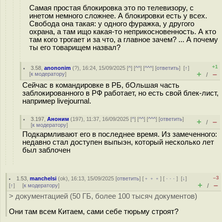
Самая простая блокировка это по телевизору, с
инетом немного сложнее. А блокировки есть у всех.
Свобода она такая: у одного фуражка, у другого
охрана, а там ищо какая-то неприкосновенность. А кто
там кого трогает и за что, а главное зачем? ... А почему
ты его товарищем назвал?
+1
3.58
,
anononim
(
?
), 16:24, 15/09/2025 [
^
] [
^^
] [
^^^
] [
ответить
]
[
↑
]
+
–
[
к модератору
]
/
Сейчас в командировке в РБ, бОльшая часть
заблокированного в РФ работает, но есть свой блек-лист,
например livejournal.
3.197
,
Аноним
(
197
), 11:37, 16/09/2025 [
^
] [
^^
] [
^^^
] [
ответить
]
+
–
/
[
к модератору
]
Подкармливают его в последнее время. Из замеченного:
недавно стал доступен выпыэн, который несколько лет
был заблочен
–3
1.53
,
manchelsi
(
ok
), 16:13, 15/09/2025 [
ответить
] [
﹢﹢﹢
] [
· · ·
]
[
↓
]
+
–
[
↑
] [
к модератору
]
/
> документацией (50 ГБ, более 100 тысяч документов)
Они там всем Китаем, сами себе тюрьму строят?