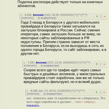
Поделка роспозора действует только на конечных
абонентов.
6.242
,
Аноним
(
242
), 09:38, 20/09/2025 [
^
] [
^^
] [
^^^
]
+
–
/
[
ответить
]
[
к модератору
]
Года 3 назад в Беларуси у другого мобильного
провайдера в Беларуси также натыкался на
заглушки блокировок в России. Сейчас сменил
оператора, самих заглушек больше не вижу, но
некоторые сайты заблокированные в РФ
недоступны. Причем странно зависит от места
положения в Беларуси, если выходишь в сеть из
одного города Белоруси, то сайт заблокирован, а в
другом нет.
7.247
,
Аноним
(
247
), 21:49, 20/09/2025 [
^
] [
^^
] [
^^^
]
+
–
/
[
ответить
]
[
к модератору
]
Скорее всего где-то трафик идёт через самых
быстрых и дешёвых аплинков, у магистральных
провайдеров стоят коробочки, они же не только
вредные сайты фильтруют, но и всякий дудос.
8.248
,
пох.
(
?
), 00:32, 21/09/2025 [
^
] [
^^
] [
^^^
]
+
–
/
[
ответить
]
[
к модератору
]
нет, помогать вам те коробочники не собирались Это
кого надо коробочки и делают...
текст свёрнут,
показать