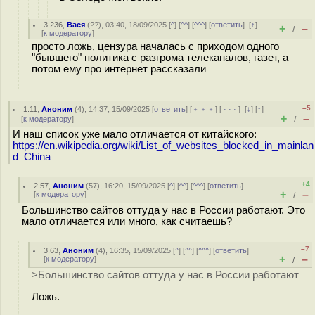
3.236
,
Вася
(
??
), 03:40, 18/09/2025 [
^
] [
^^
] [
^^^
] [
ответить
]
[
↑
]
+
–
/
[
к модератору
]
просто ложь, цензура началась с приходом одного
"бывшего" политика с разгрома телеканалов, газет, а
потом ему про интернет рассказали
–5
1.11
,
Аноним
(
4
), 14:37, 15/09/2025 [
ответить
] [
﹢﹢﹢
] [
· · ·
]
[
↓
] [
↑
]
+
–
[
к модератору
]
/
И наш список уже мало отличается от китайского:
https://en.wikipedia.org/wiki/List_of_websites_blocked_in_mainlan
d_China
+4
2.57
,
Аноним
(
57
), 16:20, 15/09/2025 [
^
] [
^^
] [
^^^
] [
ответить
]
+
–
[
к модератору
]
/
Большинство сайтов оттуда у нас в России работают. Это
мало отличается или много, как считаешь?
–7
3.63
,
Аноним
(
4
), 16:35, 15/09/2025 [
^
] [
^^
] [
^^^
] [
ответить
]
+
–
[
к модератору
]
/
>Большинство сайтов оттуда у нас в России работают
Ложь.