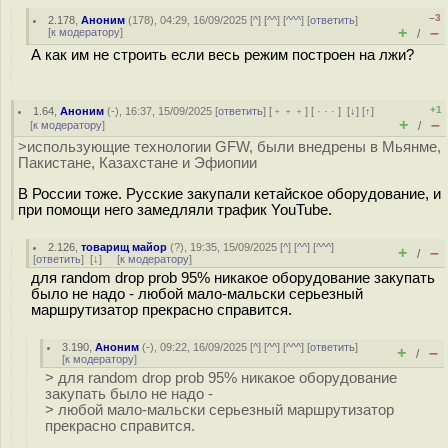
–3
2.178
,
Аноним
(
178
), 04:29, 16/09/2025 [
^
] [
^^
] [
^^^
] [
ответить
]
+
–
[
к модератору
]
/
А как им не строить если весь режим построен на лжи?
+1
1.64
,
Аноним
(
-
), 16:37, 15/09/2025 [
ответить
] [
﹢﹢﹢
] [
· · ·
]
[
↓
] [
↑
]
+
–
[
к модератору
]
/
>использующие технологии GFW, были внедрены в Мьянме,
Пакистане, Казахстане и Эфиопии
В России тоже. Русские закупали кетайское оборудование, и
при помощи него замедляли трафик YouTube.
2.126
,
товарищ майор
(
?
), 19:35, 15/09/2025 [
^
] [
^^
] [
^^^
]
+
–
/
[
ответить
]
[
↓
] [
к модератору
]
для random drop prob 95% никакое оборудование закупать
было не надо - любой мало-мальски серьезный
маршрутизатор прекрасно справится.
3.190
,
Аноним
(
-
), 09:22, 16/09/2025 [
^
] [
^^
] [
^^^
] [
ответить
]
+
–
/
[
к модератору
]
> для random drop prob 95% никакое оборудование
закупать было не надо -
> любой мало-мальски серьезный маршрутизатор
прекрасно справится.