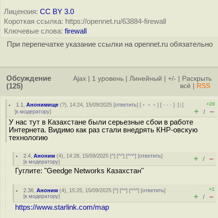
Лицензия:
CC BY 3.0
Короткая ссылка: https://opennet.ru/63884-firewall
Ключевые слова:
firewall
При перепечатке указание ссылки на opennet.ru обязательно
Обсуждение
Ajax
|
1 уровень
|
Линейный
|
+/-
|
Раскрыть
(125)
всё
|
RSS
+20
1.1
,
Анонимище
(
?
), 14:24, 15/09/2025 [
ответить
] [
﹢﹢﹢
] [
· · ·
]
[
↓
]
+
–
[
к модератору
]
/
У нас тут в Казахстане были серьезные сбои в работе
Интернета. Видимо как раз стали внедрять КНР-овскую
технологию
2.4
,
Аноним
(
4
), 14:28, 15/09/2025 [
^
] [
^^
] [
^^^
] [
ответить
]
+
–
/
[
к модератору
]
Гуглите: "Geedge Networks Казахстан"
+1
2.36
,
Аноним
(
4
), 15:25, 15/09/2025 [
^
] [
^^
] [
^^^
] [
ответить
]
+
–
[
к модератору
]
/
https://www.starlink.com/map