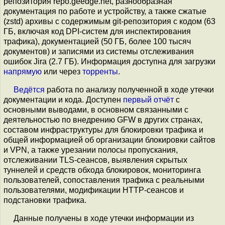
репозитория repo.geedge.net, разнообразная
документация по работе и устройству, а также сжатые
(zstd) архивы с содержимым git-репозитория с кодом (63
ГБ, включая код DPI-систем для инспектирования
трафика), документацией (50 ГБ, более 100 тысяч
документов) и записями из системы отслеживания
ошибок Jira (2.7 ГБ). Информация доступна для загрузки
напрямую
или через
торренты
.
Ведётся
работа по анализу полученной в ходе утечки
документации и кода. Доступен
первый отчёт
с
основными выводами, в основном связанными с
деятельностью по внедрению GFW в других странах,
составом инфраструктуры для блокировки трафика и
общей информацией об организации блокировки сайтов
и VPN, а также урезании полосы пропускания,
отслеживании TLS-сеансов, выявления скрытых
туннелей и средств обхода блокировок, мониторинга
пользователей, сопоставления трафика с реальными
пользователями, модификации HTTP-сеансов и
подстановки трафика.
Данные получены в ходе утечки информации из