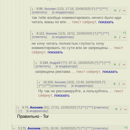
8.86
,
Аноним
(
113
), 17:18, 15/09/2025 [
^
] [
^^
] [
^^^
]
+
–
/
[
ответить
]
[
к модератору
]
так тебе вообще комментировать нечего было иди
читать маны по впн ...
текст свёрнут,
показать
+1
8.112
,
Аноним
(
113
), 18:51, 15/09/2025 [
^
] [
^^
] [
^^^
]
+
–
[
ответить
]
[
к модератору
]
/
не хочу читать полностью глупость хочу
комментировать по сути впн не запрещены ...
текст
свёрнут,
показать
9.184
,
Андрей
(
??
), 07:11, 16/09/2025 [
^
] [
^^
] [
^^^
]
+
–
/
[
ответить
]
[
к модератору
]
запрещена реклама ...
текст свёрнут,
показать
10.203
,
Аноним
(
203
), 13:40, 16/09/2025 [
^
]
+
–
/
[
^^
] [
^^^
] [
ответить
]
[
к модератору
]
Ну так не рекламируйте, а пользуйтесь ...
текст
свёрнут,
показать
4.74
,
Аноним
(
81
), 17:01, 15/09/2025 [
^
] [
^^
] [
^^^
] [
ответить
]
+
–
/
[
↑
] [
к модератору
]
Правильно - Tor
+2
3.170
,
Аноним
(
170
), 00:08, 16/09/2025 [
^
] [
^^
] [
^^^
] [
ответить
]