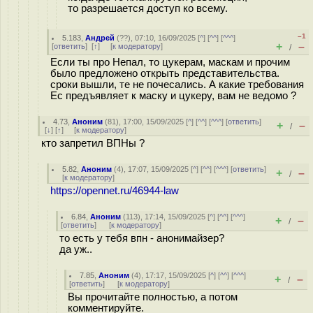
то разрешается доступ ко всему.
–1
5.183
,
Андрей
(
??
), 07:10, 16/09/2025 [
^
] [
^^
] [
^^^
]
+
–
[
ответить
]
[
↑
] [
к модератору
]
/
Если ты про Непал, то цукерам, маскам и прочим
было предложено открыть представительства.
сроки вышли, те не почесались. А какие требования
Ес предъявляет к маску и цукеру, вам не ведомо ?
4.73
,
Аноним
(
81
), 17:00, 15/09/2025 [
^
] [
^^
] [
^^^
] [
ответить
]
+
–
/
[
↓
] [
↑
] [
к модератору
]
кто запретил ВПНы ?
5.82
,
Аноним
(
4
), 17:07, 15/09/2025 [
^
] [
^^
] [
^^^
] [
ответить
]
+
–
/
[
к модератору
]
https://opennet.ru/46944-law
6.84
,
Аноним
(
113
), 17:14, 15/09/2025 [
^
] [
^^
] [
^^^
]
+
–
/
[
ответить
]
[
к модератору
]
то есть у тебя впн - анонимайзер?
да уж..
7.85
,
Аноним
(
4
), 17:17, 15/09/2025 [
^
] [
^^
] [
^^^
]
+
–
/
[
ответить
]
[
к модератору
]
Вы прочитайте полностью, а потом
комментируйте.