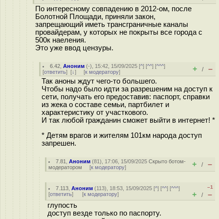
По интересному совпадению в 2012-ом, после
Болотной Площади, приняли закон,
запрещающий иметь трансграничные каналы
провайдерам, у которых не покрыты все города с
500к наеления.
Это уже ввод цензуры.
6.42
,
Аноним
(
-
), 15:42, 15/09/2025 [
^
] [
^^
] [
^^^
]
+
–
/
[
ответить
]
[
↓
] [
к модератору
]
Так аноны ждут чего-то большего.
Чтобы надо было идти за разрешеним на доступ к
сети, получать его предоставив: паспорт, справки
из жека о составе семьи, партбилет и
характеристику от участкового.
И так любой гражданин сможет выйти в интернет! *
* Детям врагов и жителям 101км народа доступ
запрешен.
7.81
,
Аноним
(
81
), 17:06, 15/09/2025
Скрыто ботом-
+
–
/
модератором
[
к модератору
]
–1
7.113
,
Аноним
(
113
), 18:53, 15/09/2025 [
^
] [
^^
] [
^^^
]
+
–
[
ответить
]
[
к модератору
]
/
глупость
доступ везде только по паспорту.