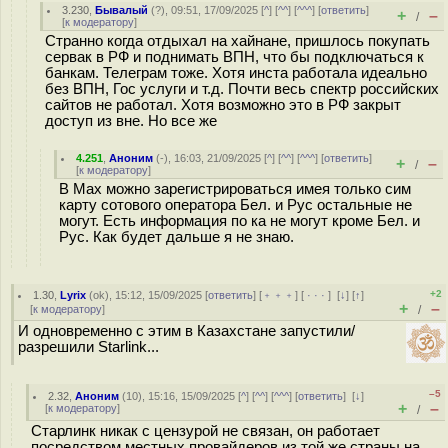
3.230
,
Бывалый
(
?
), 09:51, 17/09/2025 [
^
] [
^^
] [
^^^
] [
ответить
]
+
–
/
[
к модератору
]
Странно когда отдыхал на хайнане, пришлось покупать
сервак в РФ и поднимать ВПН, что бы подключаться к
банкам. Телеграм тоже. Хотя инста работала идеально
без ВПН, Гос услуги и т.д. Почти весь спектр российских
сайтов не работал. Хотя возможно это в РФ закрыт
доступ из вне. Но все же
4.251
,
Аноним
(
-
), 16:03, 21/09/2025 [
^
] [
^^
] [
^^^
] [
ответить
]
+
–
/
[
к модератору
]
В Max можно зарегистрироваться имея только сим
карту сотового оператора Бел. и Рус остальные не
могут. Есть информация по ка не могут кроме Бел. и
Рус. Как будет дальше я не знаю.
+2
1.30
,
Lyrix
(
ok
), 15:12, 15/09/2025 [
ответить
] [
﹢﹢﹢
] [
· · ·
]
[
↓
] [
↑
]
+
–
[
к модератору
]
/
И одновременно с этим в Казахстане запустили/
разрешили Starlink...
–5
2.32
,
Аноним
(
10
), 15:16, 15/09/2025 [
^
] [
^^
] [
^^^
] [
ответить
]
[
↓
]
+
–
[
к модератору
]
/
Старлинк никак с цензурой не связан, он работает
посредством местных провайдеров из той же страны на