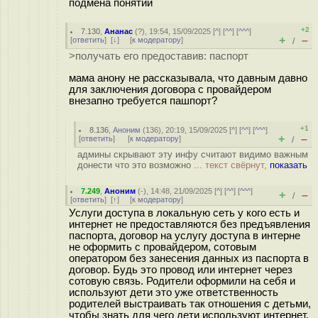
подмена понятий
+2
7.130
,
Ананас
(
?
), 19:54, 15/09/2025 [
^
] [
^^
] [
^^^
]
+
–
[
ответить
]
[
↓
] [
к модератору
]
/
>получать его предоставив: паспорт
мама анону не рассказывала, что давным давно
для заключения договора с провайдером
внезапно требуется пашпорт?
+1
8.136
,
Аноним
(
136
), 20:19, 15/09/2025 [
^
] [
^^
] [
^^^
]
+
–
[
ответить
]
[
к модератору
]
/
админы скрывают эту инфу считают видимо важным
донести что это возможно ...
текст свёрнут,
показать
7.249
,
Аноним
(
-
), 14:48, 21/09/2025 [
^
] [
^^
] [
^^^
]
+
–
/
[
ответить
]
[
↑
] [
к модератору
]
Услуги доступа в локальную сеть у кого есть и
интернет не предоставляются без предъявления
паспорта, договор на услугу доступа в интерне
не оформить с провайдером, сотовым
оператором без занесения данных из паспорта в
договор. Будь это провод или интернет через
сотовую связь. Родители оформили на себя и
используют дети это уже ответственность
родителей выстраивать так отношения с детьми,
чтобы знать для чего дети используют интернет.