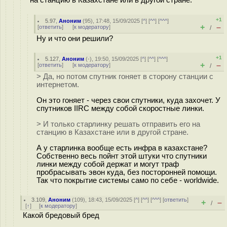
на станцию в Казахстане или в другой стране.
+1
5.97
,
Аноним
(
95
), 17:48, 15/09/2025 [
^
] [
^^
] [
^^^
]
+
–
[
ответить
]
[
к модератору
]
/
Ну и что они решили?
+1
5.127
,
Аноним
(
-
), 19:50, 15/09/2025 [
^
] [
^^
] [
^^^
]
+
–
[
ответить
]
[
к модератору
]
/
> Да, но потом спутник гоняет в сторону станции с
интернетом.
Он это гоняет - через свои спутники, куда захочет. У
спутников IIRC между собой скоростные линки.
> И только старлинку решать отправить его на
станцию в Казахстане или в другой стране.
А у старлинка вообще есть инфра в казахстане?
Собственно весь пойнт этой штуки что спутники
линки между собой держат и могут траф
пробрасывать эвон куда, без посторонней помощи.
Так что покрытие системы само по себе - worldwide.
3.109
,
Аноним
(
109
), 18:43, 15/09/2025 [
^
] [
^^
] [
^^^
] [
ответить
]
+
–
/
[
↑
] [
к модератору
]
Какой бредовый бред