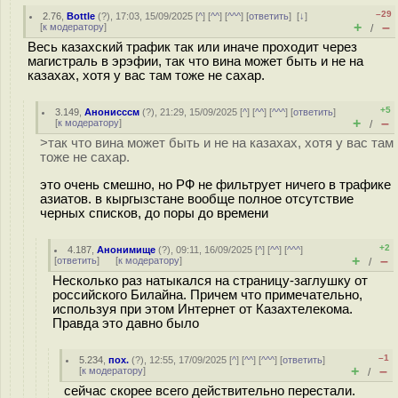
–29
2.76
,
Bottle
(
?
), 17:03, 15/09/2025 [
^
] [
^^
] [
^^^
] [
ответить
]
[
↓
]
+
–
[
к модератору
]
/
Весь казахский трафик так или иначе проходит через
магистраль в эрэфии, так что вина может быть и не на
казахах, хотя у вас там тоже не сахар.
+5
3.149
,
Анонисссм
(
?
), 21:29, 15/09/2025 [
^
] [
^^
] [
^^^
] [
ответить
]
+
–
[
к модератору
]
/
>так что вина может быть и не на казахах, хотя у вас там
тоже не сахар.
это очень смешно, но РФ не фильтрует ничего в трафике
азиатов. в кыргызстане вообще полное отсутствие
черных списков, до поры до времени
+2
4.187
,
Анонимище
(
?
), 09:11, 16/09/2025 [
^
] [
^^
] [
^^^
]
+
–
[
ответить
]
[
к модератору
]
/
Несколько раз натыкался на страницу-заглушку от
российского Билайна. Причем что примечательно,
используя при этом Интернет от Казахтелекома.
Правда это давно было
–1
5.234
,
пох.
(
?
), 12:55, 17/09/2025 [
^
] [
^^
] [
^^^
] [
ответить
]
+
–
[
к модератору
]
/
сейчас скорее всего действительно перестали.