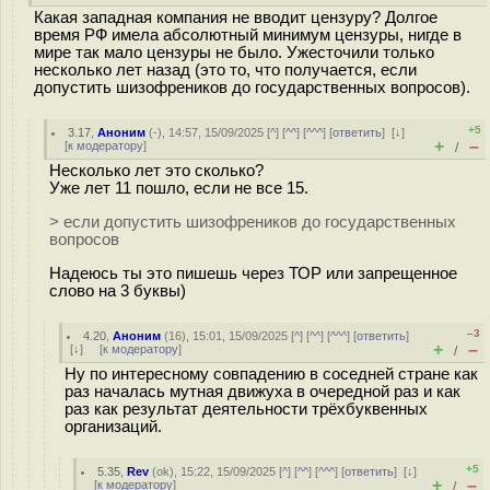
Какая западная компания не вводит цензуру? Долгое
время РФ имела абсолютный минимум цензуры, нигде в
мире так мало цензуры не было. Ужесточили только
несколько лет назад (это то, что получается, если
допустить шизофреников до государственных вопросов).
+5
3.17
,
Аноним
(
-
), 14:57, 15/09/2025 [
^
] [
^^
] [
^^^
] [
ответить
]
[
↓
]
+
–
[
к модератору
]
/
Несколько лет это сколько?
Уже лет 11 пошло, если не все 15.
> если допустить шизофреников до государственных
вопросов
Надеюсь ты это пишешь через ТОР или запрещенное
слово на 3 буквы)
–3
4.20
,
Аноним
(
16
), 15:01, 15/09/2025 [
^
] [
^^
] [
^^^
] [
ответить
]
+
–
[
↓
] [
к модератору
]
/
Ну по интересному совпадению в соседней стране как
раз началась мутная движуха в очередной раз и как
раз как результат деятельности трёхбуквенных
организаций.
+5
5.35
,
Rev
(
ok
), 15:22, 15/09/2025 [
^
] [
^^
] [
^^^
] [
ответить
]
[
↓
]
+
–
[
к модератору
]
/