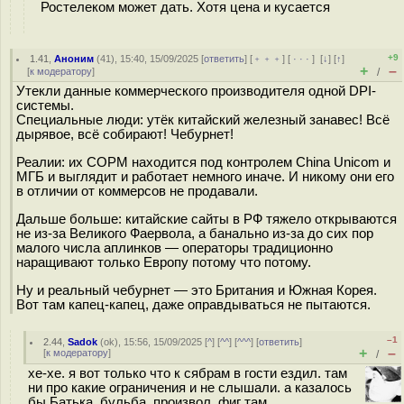
Ростелеком может дать. Хотя цена и кусается
+9
1.41
,
Аноним
(
41
), 15:40, 15/09/2025 [
ответить
] [
﹢﹢﹢
] [
· · ·
]
[
↓
] [
↑
]
+
–
[
к модератору
]
/
Утекли данные коммерческого производителя одной DPI-
системы.
Специальные люди: утёк китайский железный занавес! Всё
дырявое, всё собирают! Чебурнет!
Реалии: их СОРМ находится под контролем China Unicom и
МГБ и выглядит и работает немного иначе. И никому они его
в отличии от коммерсов не продавали.
Дальше больше: китайские сайты в РФ тяжело открываются
не из-за Великого Фаервола, а банально из-за до сих пор
малого числа аплинков — операторы традиционно
наращивают только Европу потому что потому.
Ну и реальный чебурнет — это Британия и Южная Корея.
Вот там капец-капец, даже оправдываться не пытаются.
–1
2.44
,
Sadok
(
ok
), 15:56, 15/09/2025 [
^
] [
^^
] [
^^^
] [
ответить
]
+
–
[
к модератору
]
/
хе-хе. я вот только что к сябрам в гости ездил. там
ни про какие ограничения и не слышали. а казалось
бы Батька, бульба, произвол. фиг там.