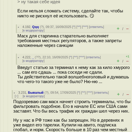
> ну такая себе идея
Если нельзя сломать систему, сделайте так, чтобы
никто не рискнул её использовать. 😏
4.192
,
Qqq
(
?
), 09:37, 16/09/2025 [
^
] [
^^
] [
^^^
] [
ответить
]
+
–
/
[
к модератору
]
Маск для старлинка старательно выполняет
требования местных регуляторов, а также запреты
наложенные через санкции
+1
4.222
,
_
(
??
), 22:10, 16/09/2025 [
^
] [
^^
] [
^^^
] [
ответить
]
+
–
[
к модератору
]
/
Введут статью за терминал к нему как за кило хмурого
... сам его сдашь ... пока соседи не сдали.
Ты действительно такой волшебноголовый и думаешь
что чего-то такого уже не было? Ню-ню ...
3.231
,
Бывалый
(
?
), 09:54, 17/09/2025 [
^
] [
^^
] [
^^^
] [
ответить
]
+
–
/
[
↑
] [
к модератору
]
Подозреваю сам маск начнет строить терминалы, что бы
фильтровать подобное. Его в начале ЕС или США сами
заставят. Что бы весь трафик их граждан шел через них.
Ну у нас в РФ тоже как бы запрещен. Но в деревнях я
уже видел его тарелки. Купили на авито, подписка
глобал, и норм. Скорость больше в 10 раз чем местный