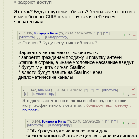
> закроют доступ.
Это как? Будут спутники сбивать? Учитывая что это все
и минобороны США юзает - ну такая себе идея,
чреватенькая.
4.135
,
Голдер и Рита
(
?
), 20:14, 15/09/2025 [
^
] [
^^
] [
^^^
]
+
–
/
[
ответить
]
[
↓
] [
к модератору
]
> Это как? Будут спутники сбивать?
Вариантов не так много, но они есть:
* запретят гражданам продажу и покупку антенн
Starlink в стране, а иначе уголовное наказание введут
* будут глушить сигнал Starlink
* власти будут давить на Starlink через
дипломатические каналы
–1
5.142
,
Аноним
(
-
), 20:34, 15/09/2025 [
^
] [
^^
] [
^^^
] [
ответить
]
+
–
[
↓
] [
к модератору
]
/
Это допускает что оно властям вообще надо и что они
могут эффективно отловить за...
большой текст свёрнут,
показать
6.144
,
Голдер и Рита
(
?
), 20:48, 15/09/2025 [
^
] [
^^
] [
^^^
]
+
–
/
[
ответить
]
[
к модератору
]
РЭБ Красуха уже использовался для
электромагнитной атаки с целью глушения сигнала