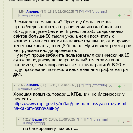
+8
3.54
,
Аноним
(
54
), 16:14, 15/09/2025 [
^
] [
^^
] [
^^^
] [
ответить
]
+
–
[
к модератору
]
/
В смысле не слышали? Просто у большинства
провайдеров dpi нет, а ограничения иногда банально
обходятся даже без впн. В реестре заблокированных
сайтов больше 50 тысяч уже, а если посчитать с
конкретными ссылками на всякие группы вк, ок и прочие
телеграм-каналы, то ещё больше. Ну и всяких ревизоров
нет, ручками иногда проверяют.
Ну и тут проще забанить пользователя физически на 15
суток за подписку на неправильный телеграм-канал,
например, чем заморачиваться с фильтрацией. В 20-м
году пробовали, положили весь внешний трафик на три
дня.
3.55
,
Аноним
(
55
), 16:16, 15/09/2025 [
^
] [
^^
] [
^^^
] [
ответить
]
[
↓
]
+
–
/
[
к модератору
]
Хорошая попытка, товарищ КГБшник, но блокировки у
них есть
https://www.mpt.gov.by/ru/faq/proshu-minsvyazi-razyasnit-
na-kakom-osnovanii-by
4.217
,
Васян
(
?
), 20:55, 16/09/2025 [
^
] [
^^
] [
^^^
] [
ответить
]
+
–
/
[
к модератору
]
--- но блокировки у них есть...