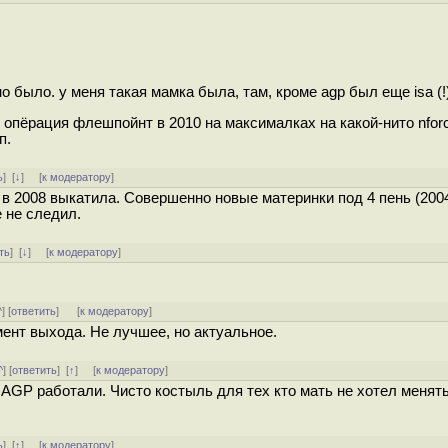
о было. у меня такая мамка была, там, кроме agp был еще isa (!)
и опёрация флешпойнт в 2010 на максималках на какой-нито nfor
п.
ь
]
[
↓
] [
к модератору
]
 в 2008 выкатила. Совершенно новые материнки под 4 пень (2004 
 не следил.
ть
]
[
↓
] [
к модератору
]
^
] [
ответить
]
[
к модератору
]
ент выхода. Не лучшее, но актуальное.
^
] [
ответить
]
[
↑
] [
к модератору
]
>AGP работали. Чисто костыль для тех кто мать не хотел менять
ь
]
[
↑
] [
к модератору
]