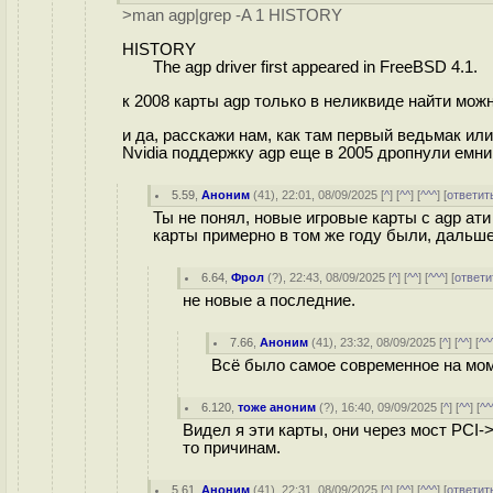
>man agp|grep -A 1 HISTORY
HISTORY
The agp driver first appeared in FreeBSD 4.1.
к 2008 карты agp только в неликвиде найти можн
и да, расскажи нам, как там первый ведьмак ил
Nvidia поддержку agp еще в 2005 дропнули емни
5.59
,
Аноним
(
41
), 22:01, 08/09/2025 [
^
] [
^^
] [
^^^
] [
ответит
Ты не понял, новые игровые карты с agp ати
карты примерно в том же году были, дальше
6.64
,
Фрол
(
?
), 22:43, 08/09/2025 [
^
] [
^^
] [
^^^
] [
ответи
не новые а последние.
7.66
,
Аноним
(
41
), 23:32, 08/09/2025 [
^
] [
^^
] [
^^
Всё было самое современное на мом
6.120
,
тоже аноним
(
?
), 16:40, 09/09/2025 [
^
] [
^^
] [
^^
Видел я эти карты, они через мост PCI-
то причинам.
5.61
,
Аноним
(
41
), 22:31, 08/09/2025 [
^
] [
^^
] [
^^^
] [
ответит