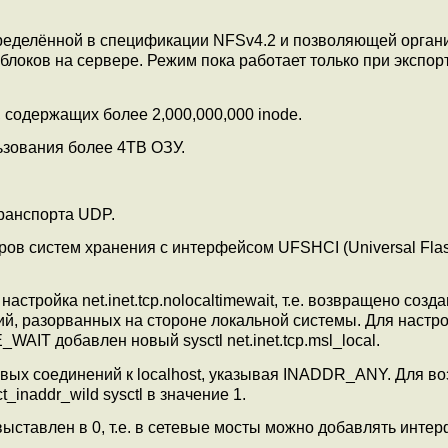
еделённой в спецификации NFSv4.2 и позволяющей орган
локов на сервере. Режим пока работает только при экспор
содержащих более 2,000,000,000 inode.
ьзования более 4TB ОЗУ.
ранспорта UDP.
ров систем хранения с интерфейсом UFSHCI (Universal Flas
тройка net.inet.tcp.nolocaltimewait, т.е. возвращено созд
, разорванных на стороне локальной системы. Для настр
AIT добавлен новый sysctl net.inet.tcp.msl_local.
вых соединений к localhost, указывая INADDR_ANY. Для в
t_inaddr_wild sysctl в значение 1.
ю выставлен в 0, т.е. в сетевые мосты можно добавлять инте