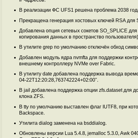
В реализации ФС UFS1 решена проблема 2038 года 
Прекращена генерация хостовых ключей RSA для 
Добавлена опция сетевых сокетов SO_SPLICE для
копирования данных в пространство пользователя)
В утилите grep по умолчанию отключён обход симв
Добавлен модуль ядра nvmftа для поддержки контро
внешнему контроллеру NVMe over Fabric.
В утилиту date добавлена поддержка вывода времен
04-22T12:20:28,763742224+02:00".
В jail добавлена поддержка опции zfs.dataset для 
клона ZFS.
В tty по умолчанию выставлен флаг IUTF8, при ко
Backspace.
Утилита dialog заменена на bsddialog.
Обновлены версии Lua 5.4.8, jemalloc 5.3.0, Awk 040