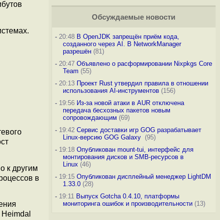
ибутов
Обсуждаемые новости
стемах.
-
20:48
В OpenJDK запрещён приём кода,
созданного через AI. В NetworkManager
разрешён
(81)
-
20:47
Объявлено о расформировании Nixpkgs Core
Team
(55)
-
20:13
Проект Rust утвердил правила в отношении
использования AI-инструментов
(156)
-
19:56
Из-за новой атаки в AUR отключена
передача бесхозных пакетов новым
сопровождающим
(69)
-
19:42
Сервис доставки игр GOG разрабатывает
тевого
Linux-версию GOG Galaxy
(95)
ост
-
19:18
Опубликован mount-tui, интерфейс для
монтирования дисков и SMB-ресурсов в
Linux
(46)
о к другим
-
19:15
Опубликован дисплейный менеджер LightDM
роцессов в
1.33.0
(28)
-
19:11
Выпуск Gotcha 0.4.10, платформы
щения
мониторинга ошибок и производительности
(13)
 Heimdal