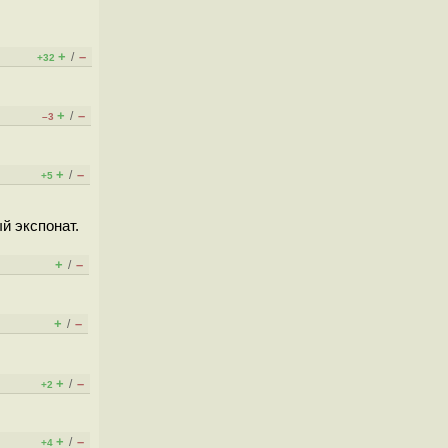
+
–
/
+32
+
–
/
–3
+
–
/
+5
й экспонат.
+
–
/
+
–
/
+
–
/
+2
+
–
/
+4