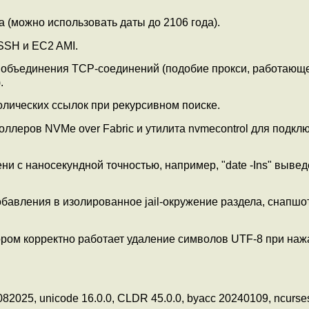
(можно использовать даты до 2106 года).
SSH и EC2 AMI.
 объединения TCP-соединений (подобие прокси, работающе
.
олических ссылок при рекурсивном поиске.
ллеров NVMe over Fabric и утилита nvmecontrol для подкл
и с наносекундной точностью, например, "date -Ins" вывед
добавления в изолированное jail-окружение раздела, снапшо
тором корректно работает удаление символов UTF-8 при наж
82025, unicode 16.0.0, CLDR 45.0.0, byacc 20240109, ncurses