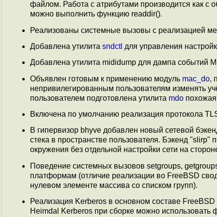
файлом. Работа с атрибутами производится как с
можно выполнить функцию readdir().
Реализованы системные вызовы c реализацией м
Добавлена утилита
sndctl
для управления настройк
Добавлена утилита mididump для дампа событий MI
Объявлен готовым к применению модуль
mac_do
,
непривилегированным пользователям изменять учё
пользователем подготовлена утилита
mdo
похожая 
Включена по умолчанию реализация протокола TLS
В гипервизор bhyve добавлен новый сетевой бэкенд
стека в пространстве пользователя. Бэкенд "slirp" 
окружения без отдельной настройки сети на стороне
Поведение системных вызовов setgroups, getgroups
платформам (отличие реализации во FreeBSD свод
нулевом элементе массива со списком групп).
Реализация Kerberos в основном составе FreeBSD 
Heimdal Kerberos при сборке можно использовать