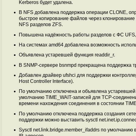
Kerberos будет удалена.
В NFS добавлена поддержка операции CLONE, опр
быстрое копирование файлов через клонирование б
NFS разделов ZFS.
Повышена надёжность работы разделов с ФС UFS, 
На системах amd64 добавлена возможность испол
Объявлена устаревшей функция readdir_r.
В SNMP-сервере bsnmpd прекращена поддержка т
Добавлен драйвер ufshci для поддержки контролле
Host Controller Interface).
По умолчанию отключена и объявлена устаревшей нас
умолчанию TIME_WAIT-записей для TCP-соединений
времени нахождения соединения в состоянии TIME_W
По умолчанию отключена поддержка создания сете
поддержки можно выставить sysctl net.inet.ip.connec
Sysctl net.link.bridge.member_ifaddrs по умолчани
IP-адресов.