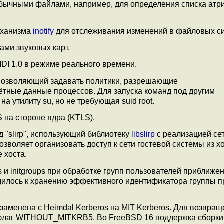
 обычными файлами, например, для определения списка атр
еханизма
inotify
для отслеживания изменений в файловых си
ами звуковых карт.
DI 1.0 в режиме реального времени.
 позволяющий задавать политики, разрешающие
тные данные процессов. Для запуска команд под другим
на утилиту su, но не требующая suid root.
 на стороне ядра (KTLS).
 "slirp", использующий библиотеку
libslirp
с реализацией се
позволяет организовать доступ к сети гостевой системы из х
 хоста.
 и initgroups при обработке групп пользователей приближен
илось к хранению эффективного идентификатора группы п
заменена c Heimdal Kerberos на MIT Kerberos. Для возвра
 флаг WITHOUT_MITKRB5. Во FreeBSD 16 поддержка сборки