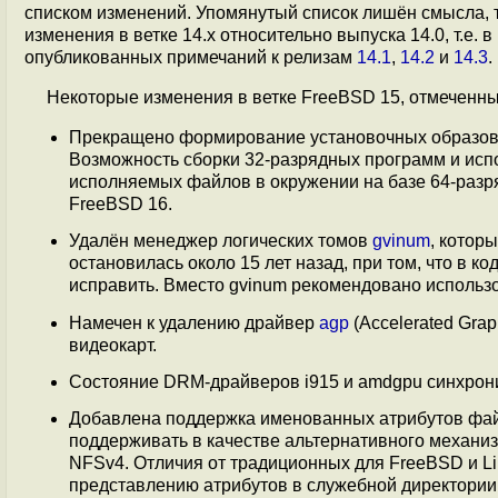
списком изменений. Упомянутый список лишён смысла, т
изменения в ветке 14.x относительно выпуска 14.0, т.е
опубликованных примечаний к релизам
14.1
,
14.2
и
14.3
.
Некоторые изменения в ветке FreeBSD 15, отмеченн
Прекращено формирование установочных образов и
Возможность сборки 32-разрядных программ и и
исполняемых файлов в окружении на базе 64-разря
FreeBSD 16.
Удалён менеджер логических томов
gvinum
, котор
остановилась около 15 лет назад, при том, что в к
исправить. Вместо gvinum рекомендовано использовать
Намечен к удалению драйвер
agp
(Accelerated Gra
видеокарт.
Состояние DRM-драйверов i915 и amdgpu синхрониз
Добавлена поддержка именованных атрибутов файл
поддерживать в качестве альтернативного механи
NFSv4. Отличия от традиционных для FreeBSD и L
представлению атрибутов в служебной директории