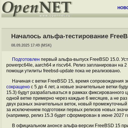
НОВ
Началось альфа-тестирование FreeB
08.09.2025 17:49 (MSK)
Подготовлен
первый альфа-выпуск FreeBSD 15.0. Ус
powerpc64le, aarch64 и riscv64. Релиз запланирован на
помощи утилиты freebsd-update пока не реализовано.
Начиная с ветки FreeBSD 15, время сопровождения з
сокращено
с 5 до 4 лет, а новые значительные ветки буд
15.3) будут разрабатываться в рамках фиксированного 
одной ветке примерно через каждые 6 месяцев, а не раз
двух разных значительных веток, новый промежуточный выпу
за исключением подготовки первых релизов новых значи
(например, релиз 15.3 будет сформирован в июне 2027 года
В официальном анонсе альфа-версии FreeBSD 15 при