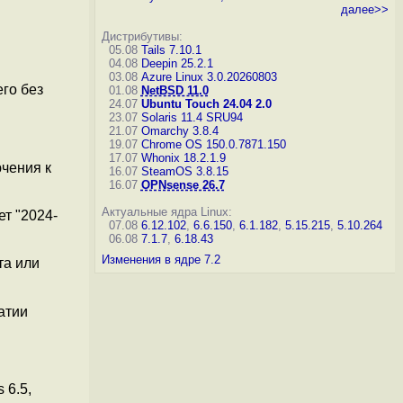
далее>>
Дистрибутивы:
05.08
Tails 7.10.1
04.08
Deepin 25.2.1
03.08
Azure Linux 3.0.20260803
го без
01.08
NetBSD 11.0
24.07
Ubuntu Touch 24.04 2.0
23.07
Solaris 11.4 SRU94
21.07
Omarchy 3.8.4
19.07
Chrome OS 150.0.7871.150
17.07
Whonix 18.2.1.9
ючения к
16.07
SteamOS 3.8.15
16.07
OPNsense 26.7
Актуальные ядра Linux:
ет "2024-
07.08
6.12.102
,
6.6.150
,
6.1.182
,
5.15.215
,
5.10.264
06.08
7.1.7
,
6.18.43
Изменения в ядре 7.2
та или
атии
 6.5,