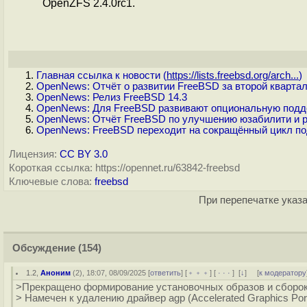
OpenZFS 2.4.0rc1.
Главная ссылка к новости (
https://lists.freebsd.org/arch...
)
OpenNews: Отчёт о развитии FreeBSD за второй квартал
OpenNews: Релиз FreeBSD 14.3
OpenNews: Для FreeBSD развивают опциональную подде
OpenNews: Отчёт FreeBSD по улучшению юзабилити и р
OpenNews: FreeBSD переходит на сокращённый цикл по
Лицензия:
CC BY 3.0
Короткая ссылка: https://opennet.ru/63842-freebsd
Ключевые слова:
freebsd
При перепечатке указа
Обсуждение
(154)
1.2
,
Аноним
(
2
), 18:07, 08/09/2025 [
ответить
] [
﹢﹢﹢
] [
· · ·
]
[
↓
] [
к модератору
>Прекращено формирование установочных образов и сборок
> Намечен к удалению драйвер agp (Accelerated Graphics Po