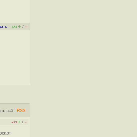
+
–
вить
/
+23
ть всё
|
RSS
+
–
/
–13
окарт.