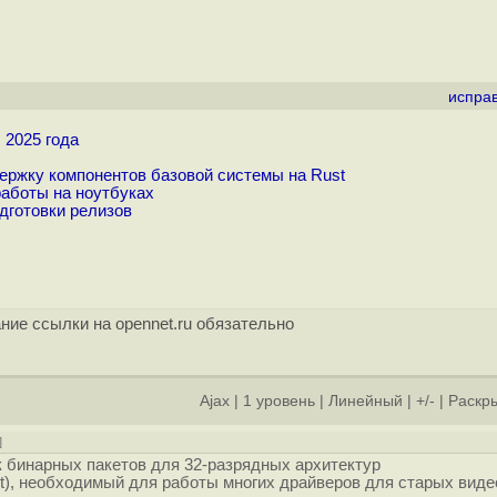
испра
 2025 года
ржку компонентов базовой системы на Rust
аботы на ноутбуках
дготовки релизов
ние ссылки на opennet.ru обязательно
Ajax
|
1 уровень
|
Линейный
|
+/-
|
Раскры
]
 бинарных пакетов для 32-разрядных архитектур
rt), необходимый для работы многих драйверов для старых виде