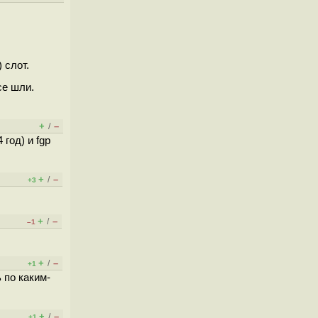
 слот.
ce шли.
+
–
/
год) и fgp
+
–
/
+3
+
–
/
–1
+
–
/
+1
 по каким-
+
–
/
+1