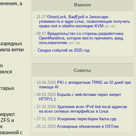
енения, а
Важное
-
11.07
GhostLock, BadEpoll и Januscape -
уязвимости в ядре Linux, позволяющие получить
права root и обойти изоляцию KVM
(82 +34)
-
08.07
Вредительство со стороны разработчика
OpenMandriva, которое могло причинить вред
пользователям
разрядных
(107 +34)
икла ветки
-
Сводка событий за 2025 год
um
Советы
взялся
-
19.04.2026
PKI с аппаратным TRNG за 10 дней при
помощи AI
старых
-
09.03.2026
Борьба с web-ботами через запрет
HTTP/1.1
-
27.02.2026
Удаление всех IPv6 link-local адресов
на всех сетевых интерфейсах в Linux
нируют
-
27.01.2026
Ускорение пересборки llama.cpp
 ZFS и
к
-
25.12.2025
Атомарные обновления в OSTree
ованной с