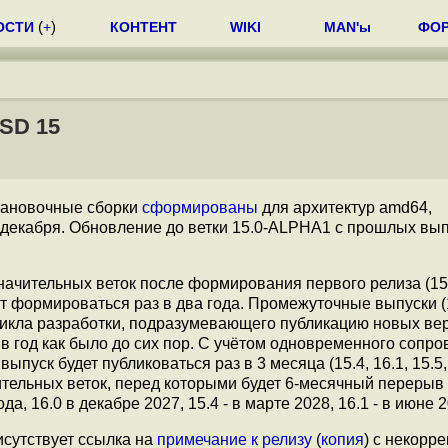
ОСТИ
(
+
)
КОНТЕНТ
WIKI
MAN'ы
ФО
SD 15
тановочные сборки
сформированы
для архитектур amd64,
 2 декабря. Обновление до ветки 15.0-ALPHA1 с прошлых вы
начительных веток после формирования первого релиза (15
ут формироваться раз в два года. Промежуточные выпуски (1
цикла разработки, подразумевающего публикацию новых ве
 в год как было до сих пор. C учётом одновременного сопр
ск будет публиковаться раз в 3 месяца (15.4, 16.1, 15.5, 16
тельных веток, перед которыми будет 6-месячный перерыв 
, 16.0 в декабре 2027, 15.4 - в марте 2028, 16.1 - в июне 2
сутствует ссылка на
примечание к релизу
(
копия
) с некорр