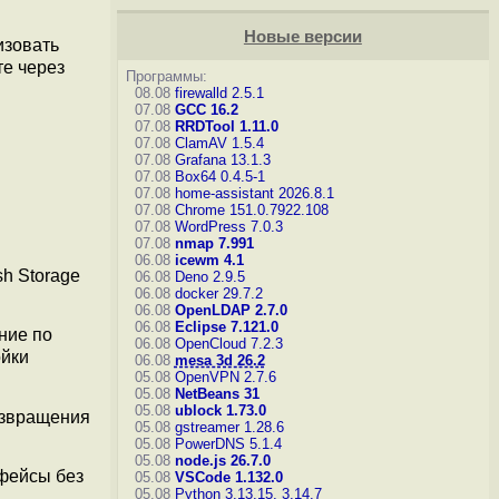
Новые версии
изовать
те через
Программы:
08.08
firewalld 2.5.1
07.08
GCC 16.2
07.08
RRDTool 1.11.0
07.08
ClamAV 1.5.4
07.08
Grafana 13.1.3
07.08
Box64 0.4.5-1
07.08
home-assistant 2026.8.1
07.08
Chrome 151.0.7922.108
07.08
WordPress 7.0.3
07.08
nmap 7.991
06.08
icewm 4.1
h Storage
06.08
Deno 2.9.5
06.08
docker 29.7.2
06.08
OpenLDAP 2.7.0
06.08
Eclipse 7.121.0
ание по
06.08
OpenCloud 7.2.3
ойки
06.08
mesa 3d 26.2
05.08
OpenVPN 2.7.6
05.08
NetBeans 31
05.08
ublock 1.73.0
озвращения
05.08
gstreamer 1.28.6
05.08
PowerDNS 5.1.4
05.08
node.js 26.7.0
рфейсы без
05.08
VSCode 1.132.0
05.08
Python 3.13.15, 3.14.7