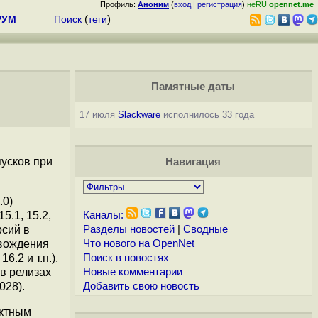
Профиль:
Аноним
(
вход
|
регистрация
)
неRU
opennet.me
РУМ
Поиск
(
теги
)
Памятные даты
17 июля
Slackware
исполнилось 33 года
пусков при
Навигация
.0)
5.1, 15.2,
Каналы:
рсий в
Разделы новостей
|
Сводные
овождения
Что нового на OpenNet
.2 и т.п.),
Поиск в новостях
в релизах
Новые комментарии
028).
Добавить свою новость
ектным