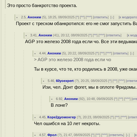
Это просто банкротство проекта.
2.5
,
Аноним
(
5
), 18:25, 08/09/2025 [
^
] [
^^
] [
^^^
] [
ответить
]
[
↓
] [
к модерат
Проект с треском обанкротился: его не смог запустить В
3.41
,
Аноним
(
41
), 20:12, 08/09/2025 [
^
] [
^^
] [
^^^
] [
ответить
]
[
к мод
AGP это железо 2008 года если чо. Все эти ведьмак
4.44
,
Аноним
(
5
), 20:22, 08/09/2025 [
^
] [
^^
] [
^^^
] [
ответить
]
[
↓
]
> AGP это железо 2008 года если чо
Ты в курсе, что те, кто родились в 2008, уже о
5.46
,
60yoexpert
(
?
), 20:25, 08/09/2025 [
^
] [
^^
] [
^^^
] [
ответи
Изи, чел. Донт фогет, мы в оплоте Фридомы.
6.92
,
Аноним
(
92
), 10:48, 09/09/2025 [
^
] [
^^
] [
^^^
] [
от
В лоне?
4.45
,
Коре2дуомонгер
(
?
), 20:23, 08/09/2025 [
^
] [
^^
] [
^^^
] [
отве
Чел ошибся на 10 лет некроты.
4.57
,
Фрол
(
?
), 21:47, 08/09/2025 [
^
] [
^^
] [
^^^
] [
ответить
]
[
↓
] [
к