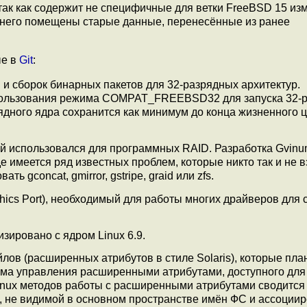
ак как содержит не специфичные для ветки FreeBSD 15 изм
. в него помещены старые данные, перенесённые из ранее
ые в
Git
:
 сборок бинарных пакетов для 32-разрядных архитектур.
спользования режима COMPAT_FREEBSD32 для запуска 32-
дного ядра сохранится как минимум до конца жизненного ц
ый использовался для программных RAID. Разработка Gvin
оде имеется ряд известных проблем, которые никто так и не 
 gconcat, gmirror, gstripe, graid или zfs.
phics Port), необходимый для работы многих драйверов для 
ировано с ядром Linux 6.9.
ов (расширенных атрибутов в стиле Solaris), которые пла
зма управления расширенными атрибутами, доступного для
inux методов работы с расширенными атрибутами сводится 
, не видимой в основном пространстве имён ФС и ассоциир