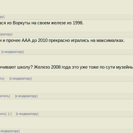
ору
]
ася из Воркуты на своем железе из 1998.
ератору
]
и и прочее ААА до 2010 прекрасно игрались на максималках.
 [
к модератору
]
канчивают школу? Железо 2008 года это уже тоже по сути музейны
ть
]
[
к модератору
]
ветить
]
[
к модератору
]
тить
]
[
↑
] [
к модератору
]
 модератору
]