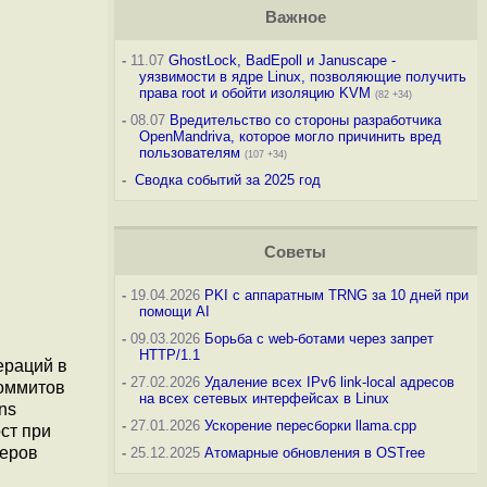
Важное
-
11.07
GhostLock, BadEpoll и Januscape -
уязвимости в ядре Linux, позволяющие получить
права root и обойти изоляцию KVM
(82 +34)
-
08.07
Вредительство со стороны разработчика
OpenMandriva, которое могло причинить вред
пользователям
(107 +34)
-
Сводка событий за 2025 год
Советы
-
19.04.2026
PKI с аппаратным TRNG за 10 дней при
помощи AI
-
09.03.2026
Борьба с web-ботами через запрет
HTTP/1.1
ераций в
-
27.02.2026
Удаление всех IPv6 link-local адресов
коммитов
на всех сетевых интерфейсах в Linux
ns
-
27.01.2026
Ускорение пересборки llama.cpp
ст при
неров
-
25.12.2025
Атомарные обновления в OSTree