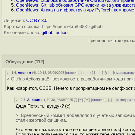
OpenNews: Ошибка в обработчике GitHub Actions привела
OpenNews: GitHub обновил GPG-ключи из-за уязвимости
OpenNews: Атака на инфраструктуру PyTorch, компроме
Лицензия:
CC BY 3.0
Короткая ссылка: https://opennet.ru/63831-github
Ключевые слова:
github
,
action
При перепечатке указа
Обсуждение
(112)
1.4
,
Аноним
(
4
), 10:18, 06/09/2025 [
ответить
] [
﹢﹢﹢
] [
· · ·
]
[
↓
] [
к модератору
> GitHub Actions даёт возможность разработчикам кода при
Как новорится, ССЗБ. Нечего в проприетарном не селфхост 
2.7
,
Аноним
(
-
), 10:30, 06/09/2025 [
^
] [
^^
] [
^^^
] [
ответить
]
[
↓
] [
к модерато
Дядя Петя, ты дундук? (с)
> Вредоносный коммит добавлялся с учётных записей мэ
стали жертвой фишинга.
Что мешает взломать твое не проприетарное селфхосте
Если ты им пользуешься сам, то может тебе хватит "Новая