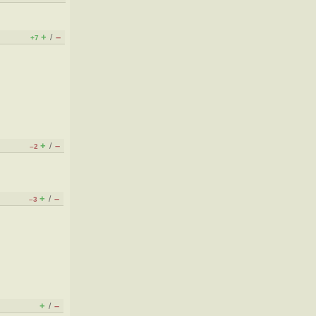
+
–
/
+7
+
–
/
–2
+
–
/
–3
+
–
/