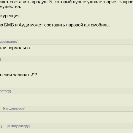
ожет составить продукт Б, который лучше удовлетворяет запро
имущества.
нкуренция.
ию БМВ и Ауди может составить паровой автомобиль.
 модератору
]
али нормально.
у
]
нения заливать!"?
ратору
]
 [
к модератору
]
ь
]
[
к модератору
]