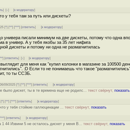
ть
]
[
↓
] [
к модератору
]
то у тебя там за путь или дискеты?
25 [
^
] [
^^
] [
^^^
] [
ответить
]
[
к модератору
]
 до универа писали минимум на две дискеты, потому что одна вп
ма в универ. А у тебя якобы за 35 лет нифига
одной дискеты и потому ни одна не размагнитилась
^^
] [
ответить
]
[
↓
] [
к модератору
]
 выглядит для меня как "купил колонки в магазине за 100500 ден
нитились". :D Если то не понимаешь что такое "размагнитились"
ит, то ты ССЗБ.
 06/09/2025 [
^
] [
^^
] [
^^^
] [
ответить
]
[
к модератору
]
е было дискет, ты в те времена еще не родилс...
текст свёрнут,
показать
 [
^
] [
^^
] [
^^^
] [
ответить
]
[
к модератору
]
что у тебя стойкие галлюцинации ...
текст свёрнут,
показать
^^^
] [
ответить
]
[
к модератору
]
 1 44 Извини 5 не осталось дискет у меня В...
текст свёрнут,
показать