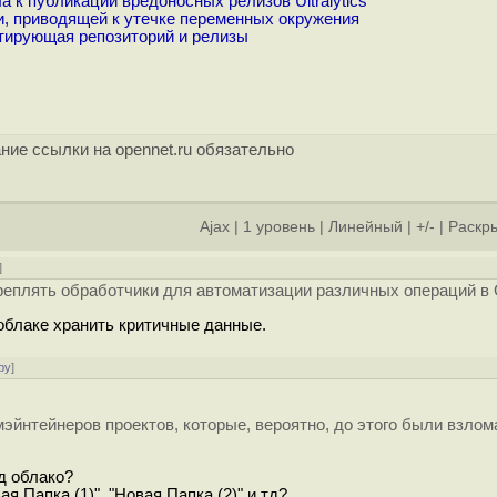
 к публикации вредоносных релизов Ultralytics
, приводящей к утечке переменных окружения
тирующая репозиторий и релизы
ние ссылки на opennet.ru обязательно
Ajax
|
1 уровень
|
Линейный
|
+/-
|
Раскры
]
креплять обработчики для автоматизации различных операций в 
облаке хранить критичные данные.
ру
]
йнтейнеров проектов, которые, вероятно, до этого были взлом
д облако?
 Папка (1)", "Новая Папка (2)" и тд?