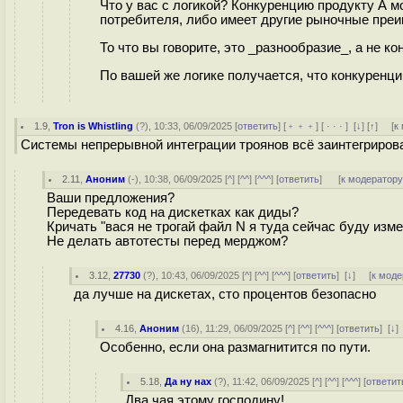
Что у вас с логикой? Конкуренцию продукту А м
потребителя, либо имеет другие рыночные пре
То что вы говорите, это _разнообразие_, а не ко
По вашей же логике получается, что конкуренц
1.9
,
Tron is Whistling
(
?
), 10:33, 06/09/2025 [
ответить
] [
﹢﹢﹢
] [
· · ·
]
[
↓
] [
↑
] [
к
Системы непрерывной интеграции троянов всё заинтегриров
2.11
,
Аноним
(
-
), 10:38, 06/09/2025 [
^
] [
^^
] [
^^^
] [
ответить
]
[
к модератор
Ваши предложения?
Передевать код на дискетках как диды?
Кричать "вася не трогай файл N я туда сейчас буду изме
Не делать автотесты перед мерджом?
3.12
,
27730
(
?
), 10:43, 06/09/2025 [
^
] [
^^
] [
^^^
] [
ответить
]
[
↓
] [
к моде
да лучше на дискетах, сто процентов безопасно
4.16
,
Аноним
(
16
), 11:29, 06/09/2025 [
^
] [
^^
] [
^^^
] [
ответить
]
[
↓
]
Особенно, если она размагнитится по пути.
5.18
,
Да ну нах
(
?
), 11:42, 06/09/2025 [
^
] [
^^
] [
^^^
] [
ответит
Два чая этому господину!