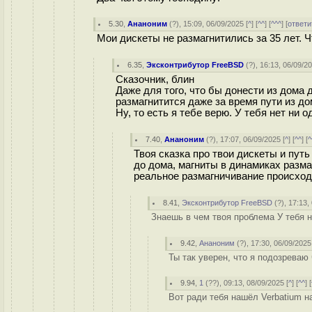
5.30
,
Ананоним
(
?
), 15:09, 06/09/2025 [
^
] [
^^
] [
^^^
] [
ответи
Мои дискеты не размагнитились за 35 лет. Ч
6.35
,
Эксконтрибутор FreeBSD
(
?
), 16:13, 06/09/20
Сказочник, блин
Даже для того, что бы донести из дома
размагнитится даже за время пути из до
Ну, то есть я тебе верю. У тебя нет ни 
7.40
,
Ананоним
(
?
), 17:07, 06/09/2025 [
^
] [
^^
] [
^
Твоя сказка про твои дискеты и путь
до дома, магниты в динамиках размаг
реальное размагничивание происход
8.41
,
Эксконтрибутор FreeBSD
(
?
), 17:13,
Знаешь в чем твоя проблема У тебя н
9.42
,
Ананоним
(
?
), 17:30, 06/09/2025
Ты так уверен, что я подозреваю 
9.94
,
1
(
??
), 09:13, 08/09/2025 [
^
] [
^^
] [
Вот ради тебя нашёл Verbatium на