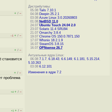
Дистрибутивы:
05.08
Tails 7.10.1
+
–
/
04.08
Deepin 25.2.1
03.08
Azure Linux 3.0.20260803
01.08
NetBSD 11.0
24.07
Ubuntu Touch 24.04 2.0
23.07
Solaris 11.4 SRU94
21.07
Omarchy 3.8.4
+
–
/
–1
19.07
Chrome OS 150.0.7871.150
17.07
Whonix 18.2.1.9
16.07
SteamOS 3.8.15
16.07
OPNsense 26.7
+
–
/
Актуальные ядра Linux:
ё становится
06.08
7.1.7
,
6.18.43
,
6.6.149
,
6.1.181
,
5.15.214
,
5.10.263
03.08
6.12.101
Изменения в ядре 7.2
+
–
/
дет проблема
+
–
/
+4
+
–
/
+1