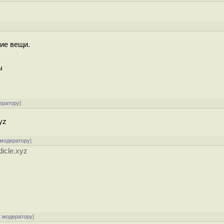
хие вещи.
ы
ератору
]
yz
 модератору
]
icle.xyz
к модератору
]