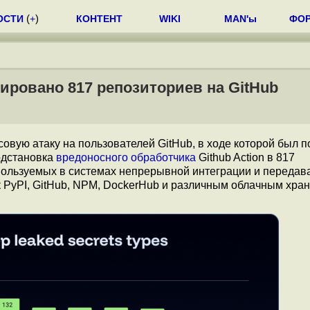
ОСТИ
(
+
)
КОНТЕНТ
WIKI
MAN'ы
ФО
тировано 817 репозиториев на GitHub
овую атаку на пользователей GitHub, в ходе которой был п
одстановка
вредоносного обработчика
Github Action в 817
используемых в системах непрерывной интеграции и переда
к PyPI, GitHub, NPM, DockerHub и различным облачным хра