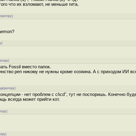
ого что их взломают, не меньше гита.
ератору
]
daemon?
у
]
атору
]
ть Fossil вместо папок.
нство реп никому не нужны кроме хозяина. А с приходом ИИ вс
одератору
]
к концепции - нет проблем с ci\cd", тут не поспоришь. Конечно бу
мощь всегда может прийти кот.
тору
]
тору
]