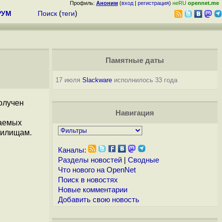
Профиль:
Аноним
(
вход
|
регистрация
)
неRU
opennet.me
РУМ
Поиск
(
теги
)
Памятные даты
17 июля
Slackware
исполнилось 33 года
олучен
Навигация
ваемых
нилищам.
Каналы:
Разделы новостей
|
Сводные
Что нового на OpenNet
Поиск в новостях
Новые комментарии
Добавить свою новость