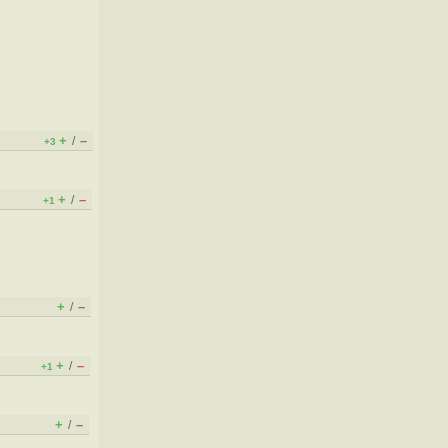
с
+
–
/
+3
+
–
/
+1
+
–
/
+
–
/
+1
+
–
/