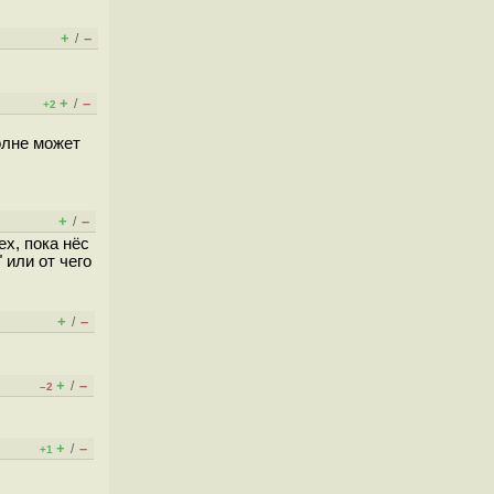
+
–
/
+
–
/
+2
олне может
+
–
/
ех, пока нёс
 или от чего
+
–
/
+
–
/
–2
+
–
/
+1