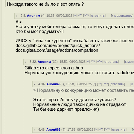
Никогда такого не было и вот опять ?
2.8
,
Аноним
(
-
), 10:33, 06/09/2025 [
^
] [
^^
] [
^^^
] [
ответить
]
[
к модератору
]
Ага.
Если учетку мейнтенера сломают, то могут сделать пло
Кто бы мог подумать?!!
ИЧСХ у "типа конкурентов" гитхаба есть такие же экшен
docs.gitlab.com/user/project/quick_actions/
docs.gitea.com/usage/actions/comparison
3.32
,
Аноним
(
32
), 15:52, 06/09/2025 [
^
] [
^^
] [
^^^
] [
ответить
]
[
к мод
Gitlab это скорее клон github
Нормальную конкуренцию может составить radicle.x
4.34
,
Аноним
(
-
), 15:58, 06/09/2025 [
^
] [
^^
] [
^^^
] [
ответить
]
[
к
> Нормальную конкуренцию может составить rad
Это ты про п2п штуку для нетакусиков?
Нормальные люди такой дичью не страдают.
Ты бы еще даркнет предложил)
4.48
,
Анон666
(
?
), 17:55, 06/09/2025 [
^
] [
^^
] [
^^^
] [
ответить
]
[