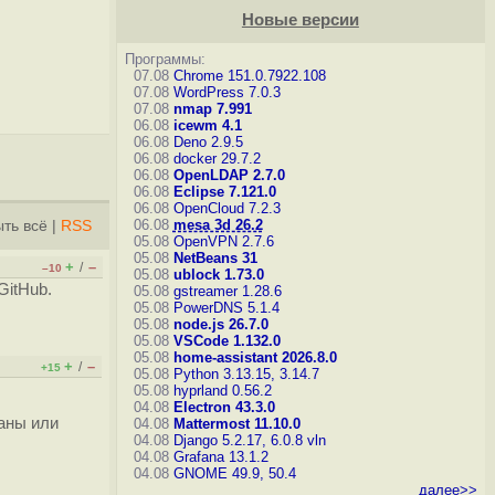
Новые версии
Программы:
07.08
Chrome 151.0.7922.108
07.08
WordPress 7.0.3
07.08
nmap 7.991
06.08
icewm 4.1
06.08
Deno 2.9.5
06.08
docker 29.7.2
06.08
OpenLDAP 2.7.0
06.08
Eclipse 7.121.0
06.08
OpenCloud 7.2.3
06.08
mesa 3d 26.2
ть всё
|
RSS
05.08
OpenVPN 2.7.6
05.08
NetBeans 31
+
–
/
–10
05.08
ublock 1.73.0
GitHub.
05.08
gstreamer 1.28.6
05.08
PowerDNS 5.1.4
05.08
node.js 26.7.0
05.08
VSCode 1.132.0
05.08
home-assistant 2026.8.0
+
–
/
+15
05.08
Python 3.13.15, 3.14.7
05.08
hyprland 0.56.2
04.08
Electron 43.3.0
аны или
04.08
Mattermost 11.10.0
04.08
Django 5.2.17, 6.0.8
vln
04.08
Grafana 13.1.2
04.08
GNOME 49.9, 50.4
далее>>