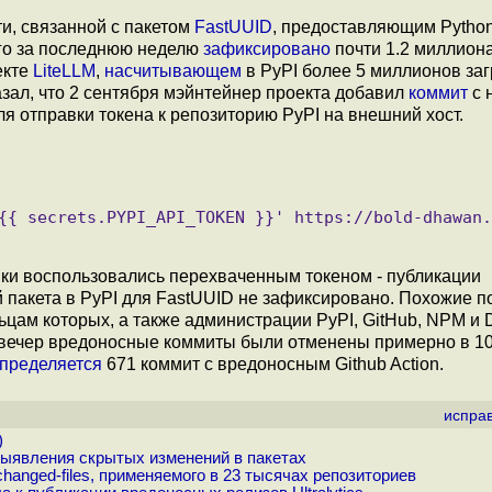
и, связанной с пакетом
FastUUID
, предоставляющим Python
ого за последнюю неделю
зафиксировано
почти 1.2 миллиона
екте
LiteLLM
,
насчитывающем
в PyPI более 5 миллионов заг
зал, что 2 сентября мэйнтейнер проекта добавил
коммит
с 
ля отправки токена к репозиторию PyPI на внешний хост.
ки воспользовались перехваченным токеном - публикации
пакета в PyPI для FastUUID не зафиксировано. Похожие п
ьцам которых, а также администрации PyPI, GitHub, NPM и 
вечер вредоносные коммиты были отменены примерно в 1
пределяется
671 коммит с вредоносным Github Action.
испра
)
выявления скрытых изменений в пакетах
anged-files, применяемого в 23 тысячах репозиториев