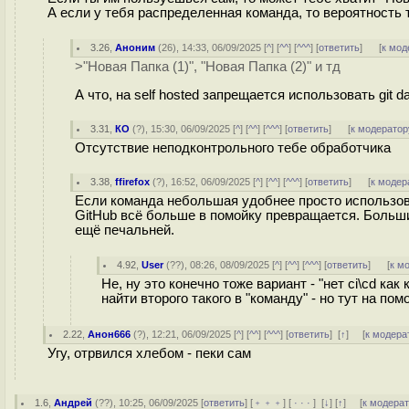
А если у тебя распределенная команда, то вероятность т
3.26
,
Аноним
(
26
), 14:33, 06/09/2025 [
^
] [
^^
] [
^^^
] [
ответить
]
[
к мод
>"Новая Папка (1)", "Новая Папка (2)" и тд
А что, на self hosted запрещается использовать git 
3.31
,
КО
(
?
), 15:30, 06/09/2025 [
^
] [
^^
] [
^^^
] [
ответить
]
[
к модератор
Отсутствие неподконтрольного тебе обработчика
3.38
,
ffirefox
(
?
), 16:52, 06/09/2025 [
^
] [
^^
] [
^^^
] [
ответить
]
[
к модер
Если команда небольшая удобнее просто использова
GitHub всё больше в помойку превращается. Больши
ещё печальней.
4.92
,
User
(
??
), 08:26, 08/09/2025 [
^
] [
^^
] [
^^^
] [
ответить
]
[
к м
Не, ну это конечно тоже вариант - "нет ci\cd ка
найти второго такого в "команду" - но тут на по
2.22
,
Анон666
(
?
), 12:21, 06/09/2025 [
^
] [
^^
] [
^^^
] [
ответить
]
[
↑
] [
к модера
Угу, отрвился хлебом - пеки сам
1.6
,
Андрей
(
??
), 10:25, 06/09/2025 [
ответить
] [
﹢﹢﹢
] [
· · ·
]
[
↓
] [
↑
] [
к модера