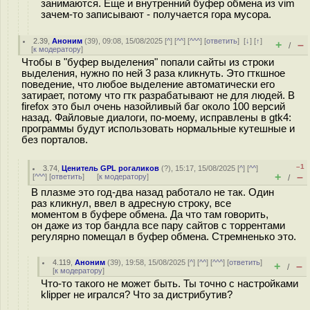
занимаются. Еще и внутренний буфер обмена из vim
зачем-то записывают - получается гора мусора.
2.39
,
Аноним
(
39
), 09:08, 15/08/2025 [
^
] [
^^
] [
^^^
] [
ответить
]
[
↓
] [
↑
]
+
–
/
[
к модератору
]
Чтобы в "буфер выделения" попали сайты из строки
выделения, нужно по ней 3 раза кликнуть. Это гткшное
поведение, что любое выделение автоматически его
затирает, потому что гтк разрабатывают не для людей. В
firefox это был очень назойливый баг около 100 версий
назад. Файловые диалоги, по-моему, исправлены в gtk4:
программы будут использовать нормальные кутешные и
без порталов.
–1
3.74
,
Ценитель GPL рогаликов
(
?
), 15:17, 15/08/2025 [
^
] [
^^
]
+
–
[
^^^
] [
ответить
]
[
к модератору
]
/
В плазме это год-два назад работало не так. Один
раз кликнул, ввел в адресную строку, все
моментом в буфере обмена. Да что там говорить,
он даже из тор бандла все пару сайтов с торрентами
регулярно помещал в буфер обмена. Стремненько это.
4.119
,
Аноним
(
39
), 19:58, 15/08/2025 [
^
] [
^^
] [
^^^
] [
ответить
]
+
–
/
[
к модератору
]
Что-то такого не может быть. Ты точно с настройками
klipper не игрался? Что за дистрибутив?