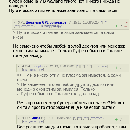
буфер обмена)? В wayland такого нет, ничего никуда не
попадает
Ну и в иксах этим не плазма занимается, а сами иксы
–2
3.73
,
Ценитель GPL рогаликов
(
?
), 15:13, 15/08/2025 [
^
] [
^^
]
+
–
[
^^^
] [
ответить
]
[
к модератору
]
/
> Ну и в иксах этим не плазма занимается, а сами
иксы
Не замечено чтобы любой другой десктоп или менеджр
окон этим занимался. Только буфер обмена в Плазме
год-два назад.
4.124
,
morphe
(
?
), 21:43, 15/08/2025 [
^
] [
^^
] [
^^^
] [
ответить
]
+
–
/
[
к модератору
]
>> Ну и в иксах этим не плазма занимается, а сами
иксы
> Не замечено чтобы любой другой десктоп или
менеджр окон этим занимался. Только
> буфер обмена в Плазме год-два назад.
Речь про менеджер буфера обмена в плазме? Может
он там просто отображает ещё и selection buffer?
4.147
,
мимо
(
?
), 18:41, 16/08/2025 [
^
] [
^^
] [
^^^
] [
ответить
]
+
–
/
[
к модератору
]
Все расширения для гнома, которые я пробовал, этим