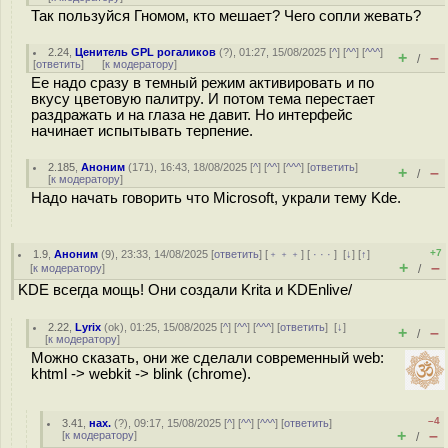
Так пользуйся Гномом, кто мешает? Чего сопли жевать?
2.24
,
Ценитель GPL рогаликов
(
?
), 01:27, 15/08/2025 [
^
] [
^^
] [
^^^
]
+
–
/
[
ответить
]
[
к модератору
]
Ее надо сразу в темный режим активировать и по
вкусу цветовую палитру. И потом тема перестает
раздражать и на глаза не давит. Но интерфейс
начинает испытывать терпение.
2.185
,
Аноним
(
171
), 16:43, 18/08/2025 [
^
] [
^^
] [
^^^
] [
ответить
]
+
–
/
[
к модератору
]
Надо начать говорить что Microsoft, украли тему Kde.
+7
1.9
,
Аноним
(
9
), 23:33, 14/08/2025 [
ответить
] [
﹢﹢﹢
] [
· · ·
]
[
↓
] [
↑
]
+
–
[
к модератору
]
/
KDE всегда мощь! Они создали Krita и KDEnlive/
2.22
,
Lyrix
(
ok
), 01:25, 15/08/2025 [
^
] [
^^
] [
^^^
] [
ответить
]
[
↓
]
+
–
/
[
к модератору
]
Можно сказать, они же сделали современный web:
khtml -> webkit -> blink (chrome).
–4
3.41
,
нах.
(
?
), 09:17, 15/08/2025 [
^
] [
^^
] [
^^^
] [
ответить
]
+
–
[
к модератору
]
/