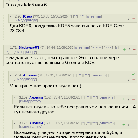
Это для kde5 или 6
2.90
,
Юзер
(
??
), 16:35, 15/08/2025 [
^
] [
^^
] [
^^^
] [
ответить
]
+
–
/
[
к модератору
]
Для KDE6, поддержка KDE5 закончилась с KDE Gear
23.08.4
1.71
,
SlackwareRT
(
?
), 14:44, 15/08/2025 [
ответить
] [
﹢﹢﹢
] [
· · ·
]
[
↓
]
+
–
/
[
↑
] [
к модератору
]
Чем дальше в лес, тем страшнее. Это в полной мере
соответствует нынешним и Gnome и KDE!
+1
2.94
,
Аноним
(
91
), 17:31, 15/08/2025 [
^
] [
^^
] [
^^^
] [
ответить
]
[
↓
]
+
–
[
к модератору
]
/
Мне нра. У вас просто вкуса нет )
3.152
,
Аноним
(
152
), 23:47, 16/08/2025 [
^
] [
^^
] [
^^^
] [
ответить
]
+
–
/
[
к модератору
]
Если нет вкуса - то тебе все равно чем пользоваться... А
тут немного другое.
3.178
,
Аноним
(
171
), 07:57, 18/08/2025 [
^
] [
^^
] [
^^^
] [
ответить
]
+
–
/
[
к модератору
]
Возможно, у людей которым ненравится лябуба, и
модные резиновые тапки, просто нет вкуса.