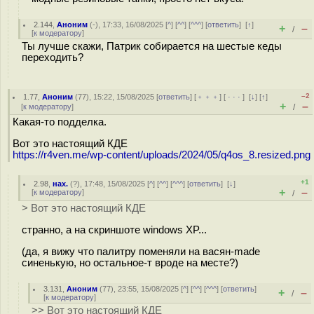
2.144
,
Аноним
(
-
), 17:33, 16/08/2025 [
^
] [
^^
] [
^^^
] [
ответить
]
[
↑
]
+
–
/
[
к модератору
]
Ты лучше скажи, Патрик собирается на шестые кеды
переходить?
–2
1.77
,
Аноним
(
77
), 15:22, 15/08/2025 [
ответить
] [
﹢﹢﹢
] [
· · ·
]
[
↓
] [
↑
]
+
–
[
к модератору
]
/
Какая-то подделка.
Вот это настоящий КДЕ
https://r4ven.me/wp-content/uploads/2024/05/q4os_8.resized.png
+1
2.98
,
нах.
(
?
), 17:48, 15/08/2025 [
^
] [
^^
] [
^^^
] [
ответить
]
[
↓
]
+
–
[
к модератору
]
/
> Вот это настоящий КДЕ
странно, а на скриншоте windows XP...
(да, я вижу что палитру поменяли на васян-made
синенькую, но остальное-т вроде на месте?)
3.131
,
Аноним
(
77
), 23:55, 15/08/2025 [
^
] [
^^
] [
^^^
] [
ответить
]
+
–
/
[
к модератору
]
>> Вот это настоящий КДЕ