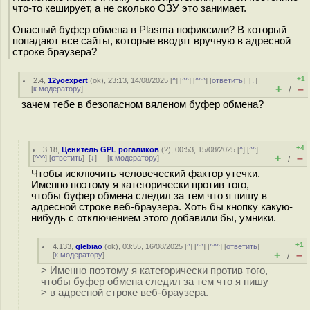
что-то кеширует, а не сколько ОЗУ это занимает.
Опасный буфер обмена в Plasma пофиксили? В который
попадают все сайты, которые вводят вручную в адресной
строке браузера?
+1
2.4
,
12yoexpert
(
ok
), 23:13, 14/08/2025 [
^
] [
^^
] [
^^^
] [
ответить
]
[
↓
]
+
–
[
к модератору
]
/
зачем тебе в безопасном вяленом буфер обмена?
+4
3.18
,
Ценитель GPL рогаликов
(
?
), 00:53, 15/08/2025 [
^
] [
^^
]
+
–
[
^^^
] [
ответить
]
[
↓
] [
к модератору
]
/
Чтобы исключить человеческий фактор утечки.
Именно поэтому я категорически против того,
чтобы буфер обмена следил за тем что я пишу в
адресной строке веб-браузера. Хоть бы кнопку какую-
нибудь с отключением этого добавили бы, умники.
+1
4.133
,
glebiao
(
ok
), 03:55, 16/08/2025 [
^
] [
^^
] [
^^^
] [
ответить
]
+
–
[
к модератору
]
/
> Именно поэтому я категорически против того,
чтобы буфер обмена следил за тем что я пишу
> в адресной строке веб-браузера.