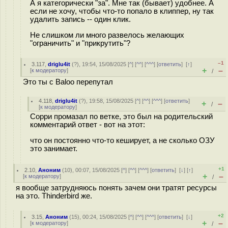
А я категорически "за". Мне так (бывает) удобнее. А
если не хочу, чтобы что-то попало в клиппер, ну так
удалить запись -- один клик.
Не слишком ли много развелось желающих
"ограничить" и "прикрутить"?
–1
3.117
,
driglu4it
(
?
), 19:54, 15/08/2025 [
^
] [
^^
] [
^^^
] [
ответить
]
[
↑
]
+
–
[
к модератору
]
/
Это ты с Baloo перепутал
4.118
,
driglu4it
(
?
), 19:58, 15/08/2025 [
^
] [
^^
] [
^^^
] [
ответить
]
+
–
/
[
к модератору
]
Сорри промазал по ветке, это был на родительский
комментарий ответ - вот на этот:
что он постоянно что-то кеширует, а не сколько ОЗУ
это занимает.
+1
2.10
,
Аноним
(
10
), 00:07, 15/08/2025 [
^
] [
^^
] [
^^^
] [
ответить
]
[
↓
] [
↑
]
+
–
[
к модератору
]
/
я вообще затрудняюсь понять зачем они тратят ресурсы
на это. Thinderbird же.
+2
3.15
,
Аноним
(
15
), 00:24, 15/08/2025 [
^
] [
^^
] [
^^^
] [
ответить
]
[
↓
]
+
–
[
к модератору
]
/