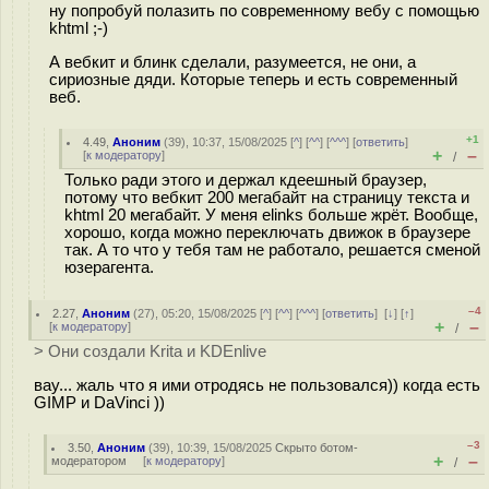
ну попробуй полазить по современному вебу с помощью
khtml ;-)
А вебкит и блинк сделали, разумеется, не они, а
сириозные дяди. Которые теперь и есть современный
веб.
+1
4.49
,
Аноним
(
39
), 10:37, 15/08/2025 [
^
] [
^^
] [
^^^
] [
ответить
]
+
–
[
к модератору
]
/
Только ради этого и держал кдеешный браузер,
потому что вебкит 200 мегабайт на страницу текста и
khtml 20 мегабайт. У меня elinks больше жрёт. Вообще,
хорошо, когда можно переключать движок в браузере
так. А то что у тебя там не работало, решается сменой
юзерагента.
–4
2.27
,
Аноним
(
27
), 05:20, 15/08/2025 [
^
] [
^^
] [
^^^
] [
ответить
]
[
↓
] [
↑
]
+
–
[
к модератору
]
/
> Они создали Krita и KDEnlive
вау... жаль что я ими отродясь не пользовался)) когда есть
GIMP и DaVinci ))
–3
3.50
,
Аноним
(
39
), 10:39, 15/08/2025
Скрыто ботом-
+
–
модератором
[
к модератору
]
/