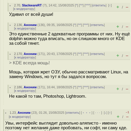
2.70
,
SlackwareRT
(
?
), 14:42, 15/08/2025 [
^
] [
^^
] [
^^^
] [
ответить
]
[
↑
]
+
–
/
[
к модератору
]
Удивил от всей души!
2.136
,
Аноним
(
136
), 09:35, 16/08/2025 [
^
] [
^^
] [
^^^
] [
ответить
]
+
–
/
[
к модератору
]
Это единственные 2 адекватные программы от них. Ну ещё
dolphin можно туда вписать, но он слишком много от KDE
за собой тянет.
2.170
,
Аноним
(
171
), 20:43, 17/08/2025 [
^
] [
^^
] [
^^^
] [
ответить
]
+
–
/
[
к модератору
]
> KDE всегда мощь!
Мощь, которая жрет ОЗУ, обычно рассматривают Linux, на
замену Windows, но тут я бы задался вопросом.
2.186
,
Аноним
(
171
), 16:44, 18/08/2025 [
^
] [
^^
] [
^^^
] [
ответить
]
+
–
/
[
к модератору
]
Не какой то там, Photoshop, Lightroom.
–1
1.23
,
Аноним
(
23
), 01:26, 15/08/2025 [
ответить
] [
﹢﹢﹢
] [
· · ·
]
[
↓
] [
↑
]
+
–
[
к модератору
]
/
Увы, интерфейс выглядит довольно аляписто - именно
поэтому нет желания даже пробовать, ни софт, ни саму кде.