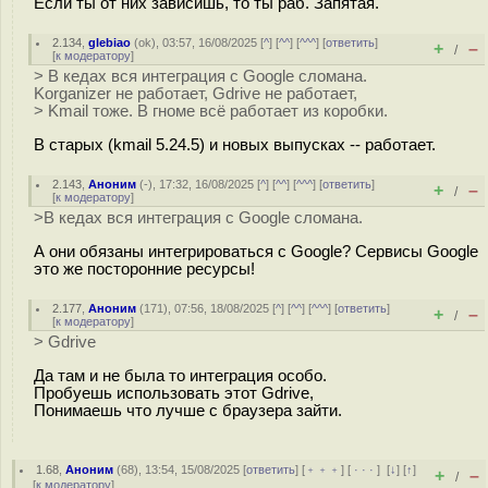
Если ты от них зависишь, то ты раб. Запятая.
2.134
,
glebiao
(
ok
), 03:57, 16/08/2025 [
^
] [
^^
] [
^^^
] [
ответить
]
+
–
/
[
к модератору
]
> В кедах вся интеграция с Google сломана.
Korganizer не работает, Gdrive не работает,
> Kmail тоже. В гноме всё работает из коробки.
В старых (kmail 5.24.5) и новых выпусках -- работает.
2.143
,
Аноним
(
-
), 17:32, 16/08/2025 [
^
] [
^^
] [
^^^
] [
ответить
]
+
–
/
[
к модератору
]
>В кедах вся интеграция с Google сломана.
А они обязаны интегрироваться с Google? Cервисы Google
это же посторонние ресурсы!
2.177
,
Аноним
(
171
), 07:56, 18/08/2025 [
^
] [
^^
] [
^^^
] [
ответить
]
+
–
/
[
к модератору
]
> Gdrive
Да там и не была то интеграция особо.
Пробуешь использовать этот Gdrive,
Понимаешь что лучше с браузера зайти.
1.68
,
Аноним
(
68
), 13:54, 15/08/2025 [
ответить
] [
﹢﹢﹢
] [
· · ·
]
[
↓
] [
↑
]
+
–
/
[
к модератору
]