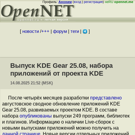
Профиль:
Аноним
(
вход
|
регистрация
)
неRU
opennet.me
[
новости
/
+++
|
форум
|
теги
|
]
Выпуск KDE Gear 25.08, набора
приложений от проекта KDE
14.08.2025 21:52 (MSK)
После четырёх месяцев разработки
представлено
августовское сводное обновление приложений KDE
Gear 25.08, развиваемых проектом KDE. В составе
набора
опубликованы
выпуски 249 программ, библиотек
и плагинов. Информацию о наличии Live-сборок с
новыми выпусками приложений можно получить на
данной странице
. Новые версии отдельных приложений