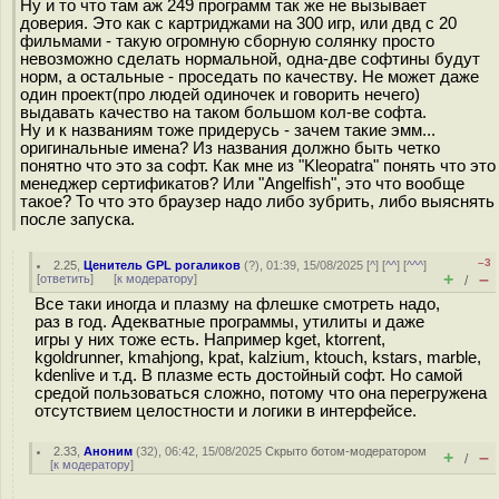
Ну и то что там аж 249 программ так же не вызывает
доверия. Это как с картриджами на 300 игр, или двд с 20
фильмами - такую огромную сборную солянку просто
невозможно сделать нормальной, одна-две софтины будут
норм, а остальные - проседать по качеству. Не может даже
один проект(про людей одиночек и говорить нечего)
выдавать качество на таком большом кол-ве софта.
Ну и к названиям тоже придерусь - зачем такие эмм...
оригинальные имена? Из названия должно быть четко
понятно что это за софт. Как мне из "Kleopatra" понять что это
менеджер сертификатов? Или "Angelfish", это что вообще
такое? То что это браузер надо либо зубрить, либо выяснять
после запуска.
–3
2.25
,
Ценитель GPL рогаликов
(
?
), 01:39, 15/08/2025 [
^
] [
^^
] [
^^^
]
+
–
[
ответить
]
[
к модератору
]
/
Все таки иногда и плазму на флешке смотреть надо,
раз в год. Адекватные программы, утилиты и даже
игры у них тоже есть. Например kget, ktorrent,
kgoldrunner, kmahjong, kpat, kalzium, ktouch, kstars, marble,
kdenlive и т.д. В плазме есть достойный софт. Но самой
средой пользоваться сложно, потому что она перегружена
отсутствием целостности и логики в интерфейсе.
2.33
,
Аноним
(
32
), 06:42, 15/08/2025
Скрыто ботом-модератором
+
–
/
[
к модератору
]