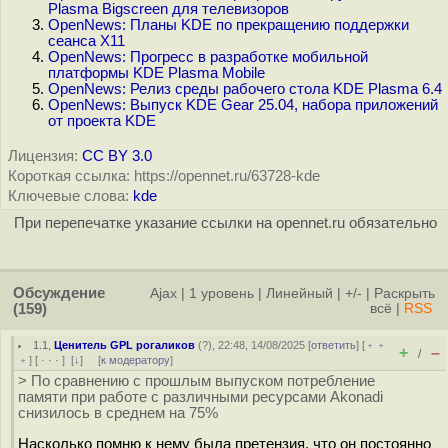
Plasma Bigscreen для телевизоров
OpenNews: Планы KDE по прекращению поддержки
сеанса X11
OpenNews: Прогресс в разработке мобильной
платформы KDE Plasma Mobile
OpenNews: Релиз среды рабочего стола KDE Plasma 6.4
OpenNews: Выпуск KDE Gear 25.04, набора приложений
от проекта KDE
Лицензия:
CC BY 3.0
Короткая ссылка: https://opennet.ru/63728-kde
Ключевые слова:
kde
При перепечатке указание ссылки на opennet.ru обязательно
Обсуждение
Ajax
|
1 уровень
|
Линейный
|
+/-
|
Раскрыть
(159)
всё
|
RSS
1.1
,
Ценитель GPL рогаликов
(
?
), 22:48, 14/08/2025 [
ответить
] [
﹢﹢
+
–
/
﹢
] [
· · ·
]
[
↓
] [
к модератору
]
> По сравнению с прошлым выпуском потребление
памяти при работе с различными ресурсами Akonadi
снизилось в среднем на 75%
Насколько помню к нему была претензия, что он постоянно