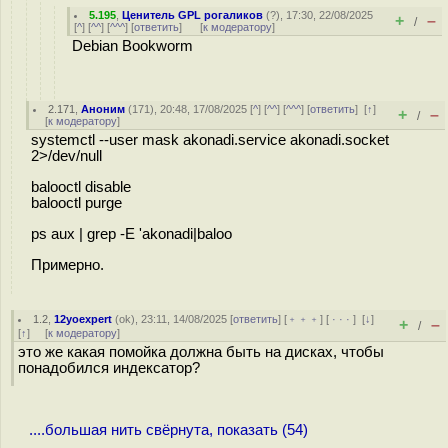
5.195
,
Ценитель GPL рогаликов
(
?
), 17:30, 22/08/2025
+
–
/
[
^
] [
^^
] [
^^^
] [
ответить
]
[
к модератору
]
Debian Bookworm
2.171
,
Аноним
(
171
), 20:48, 17/08/2025 [
^
] [
^^
] [
^^^
] [
ответить
]
[
↑
]
+
–
/
[
к модератору
]
systemctl --user mask akonadi.service akonadi.socket
2>/dev/null
balooctl disable
balooctl purge
ps aux | grep -E 'akonadi|baloo
Примерно.
1.2
,
12yoexpert
(
ok
), 23:11, 14/08/2025 [
ответить
] [
﹢﹢﹢
] [
· · ·
]
[
↓
]
+
–
/
[
↑
] [
к модератору
]
это же какая помойка должна быть на дисках, чтобы
понадобился индексатор?
....большая нить свёрнута, показать (54)