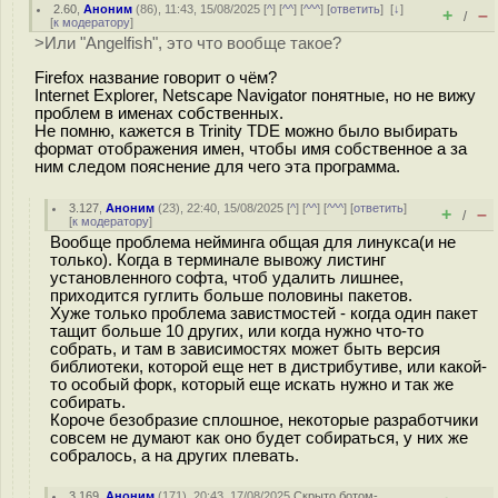
2.60
,
Аноним
(
86
), 11:43, 15/08/2025 [
^
] [
^^
] [
^^^
] [
ответить
]
[
↓
]
+
–
/
[
к модератору
]
>Или "Angelfish", это что вообще такое?
Firefox название говорит о чём?
Internet Explorer, Netscape Navigator понятные, но не вижу
проблем в именах собственных.
Не помню, кажется в Trinity TDE можно было выбирать
формат отображения имен, чтобы имя собственное а за
ним следом пояснение для чего эта программа.
3.127
,
Аноним
(
23
), 22:40, 15/08/2025 [
^
] [
^^
] [
^^^
] [
ответить
]
+
–
/
[
к модератору
]
Вообще проблема нейминга общая для линукса(и не
только). Когда в терминале вывожу листинг
установленного софта, чтоб удалить лишнее,
приходится гуглить больше половины пакетов.
Хуже только проблема завистмостей - когда один пакет
тащит больше 10 других, или когда нужно что-то
собрать, и там в зависимостях может быть версия
библиотеки, которой еще нет в дистрибутиве, или какой-
то особый форк, который еще искать нужно и так же
собирать.
Короче безобразие сплошное, некоторые разработчики
совсем не думают как оно будет собираться, у них же
собралось, а на других плевать.
3.169
,
Аноним
(
171
), 20:43, 17/08/2025
Скрыто ботом-