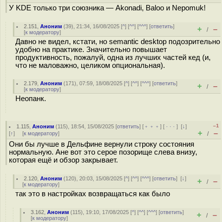
У KDE только три союзника — Akonadi, Baloo и Nepomuk!
2.151
,
Аноним
(
39
), 21:34, 16/08/2025 [
^
] [
^^
] [
^^^
] [
ответить
]
+
–
/
[
к модератору
]
Давно не видел, кстати, но semantic desktop подозрительно
удобно на практике. Значительно повышает
продуктивность, пожалуй, одна из лучших частей кед (и,
что не маловажно, целиком опциональная).
2.179
,
Аноним
(
171
), 07:59, 18/08/2025 [
^
] [
^^
] [
^^^
] [
ответить
]
+
–
/
[
к модератору
]
Неопанк.
–1
1.115
,
Аноним
(
115
), 18:54, 15/08/2025 [
ответить
] [
﹢﹢﹢
] [
· · ·
]
[
↓
]
+
–
[
↑
] [
к модератору
]
/
Они бы лучше в Дельфине вернули строку состояния
нормальную. Ане вот это серое позорище слева внизу,
которая ещё и обзор закрывает.
2.120
,
Аноним
(
120
), 20:03, 15/08/2025 [
^
] [
^^
] [
^^^
] [
ответить
]
[
↓
]
+
–
/
[
к модератору
]
так это в настройках возвращаться как было
3.162
,
Аноним
(
115
), 19:10, 17/08/2025 [
^
] [
^^
] [
^^^
] [
ответить
]
+
–
/
[
к модератору
]