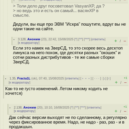
/
> Толи дело друг посоветовал VasyanXP, да ?
> но ведь это и есть он самый... васянXP в
смысле.
Дедули, вы еще про ЭВМ "Искра" пошутите, вдруг вы не
одни такие на сайте.
3.128
,
Аноним
(
23
), 22:42, 15/08/2025 [
^
] [
^^
] [
^^^
] [
ответить
]
+
–
/
[
к модератору
]
Если это намек на ЗверСД, то это скорее весь десктоп
линукса на него похож, где десятки разных "окошек" и
сотни разных дистрибутивов - те же самые сборки
ЗверСД.
+1
1.35
,
Fracta1L
(
ok
), 07:40, 15/08/2025 [
ответить
] [
﹢﹢﹢
] [
· · ·
]
[
↓
] [
↑
]
+
–
[
к модератору
]
/
Как-то не густо изменений. Летом никому кодить не
хочется)
+1
2.138
,
Аноним
(
20
), 10:10, 16/08/2025 [
^
] [
^^
] [
^^^
] [
ответить
]
+
–
[
к модератору
]
/
Дак сейчас версии выходят не по сделанному, а регулярно
через фиксированное время. Надо, не надо - раз, раз - и в
продакшын.