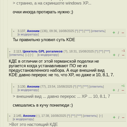
> странно, а на скриншоте windows XP...
очки иногда протирать нужно ;)
3.137
,
Аноним
(
136
), 09:36, 16/08/2025 [
^
] [
^^
] [
^^^
] [
ответить
]
+
–
/
[
к модератору
]
Ты правильно уловил суть KDE
–1
2.113
,
Ценитель GPL рогаликов
(
?
), 18:31, 15/08/2025 [
^
] [
^^
] [
^^^
]
+
–
[
ответить
]
[
↓
] [
↑
] [
к модератору
]
/
КДЕ в отличии от этой германской поделки не
ругается когда устанавливают ПО не из
предустановленного набора. А еще внешний вид
KDE давно перерос не то, что XP, но даже и 10, 8.1, 7.
+1
3.130
,
Аноним
(
77
), 23:54, 15/08/2025 [
^
] [
^^
] [
^^^
] [
ответить
]
+
–
[
к модератору
]
/
> внешний вид ... давно перерос ... XP ... 10, 8.1, 7
смешались в кучу понилюди :)
2.145
,
Аноним
(
-
), 17:38, 16/08/2025 [
^
] [
^^
] [
^^^
] [
ответить
]
[
↑
]
+
–
/
[
к модератору
]
>Вот это настоящий КДЕ