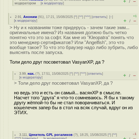
+
–
/
модератором
[
к модератору
]
+1
2.91
,
Аноним
(
91
), 17:21, 15/08/2025 [
^
] [
^^
] [
^^^
] [
ответить
]
[
↑
]
+
–
[
к модератору
]
/
> Ну и к названиям тоже придерусь - зачем такие эмм...
оригинальные имена? Из названия должно быть четко
понятно что это за софт. Как мне из "Kleopatra" понять что
это менеджер сертификатов? Или "Angelfish", это что
вообще такое? То что это браузер надо либо зубрить, либо
выяснять после запуска.
Толи дело друг посоветовал VasyanXP, да ?
3.99
,
нах.
(
?
), 17:51, 15/08/2025 [
^
] [
^^
] [
^^^
] [
ответить
]
+
–
/
[
к модератору
]
> Толи дело друг посоветовал VasyanXP, да ?
но ведь это и есть он самый... васянXP в смысле.
Насчет того "друга" я что-то сомневаюсь. Я бы к такому
другу жёппой-то бы не стал поворачиваться. И
кошелечек запер бы в стол на всяк случай, вдруг он из
ЭТИХ.
–1
3.111
,
Ценитель GPL рогаликов
(
?
), 18:25, 15/08/2025 [
^
] [
^^
]
+
–
[
^^^
] [
ответить
]
[
к модератору
]