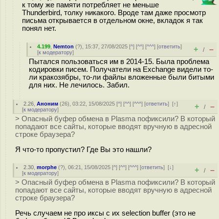
к тому же памяти потребляет не меньше
Thunderbird, толку никакого. Вроде там даже просмотр
письма открывается в отдельном окне, вкладок я так
понял нет.
4.199
,
Nemton
(
?
), 15:37, 27/08/2025 [
^
] [
^^
] [
^^^
] [
ответить
]
+
–
/
[
к модератору
]
Пытался пользоваться им в 2014-15. Была проблема
кодировки писем. Получатели на Exchange видели то-
ли кракозябры, то-ли файлы вложенные были битыми
для них. Не лечилось. Забил.
2.26
,
Аноним
(
26
), 03:22, 15/08/2025 [
^
] [
^^
] [
^^^
] [
ответить
]
[
↑
]
+
–
/
[
к модератору
]
> Опасный буфер обмена в Plasma пофиксили? В который
попадают все сайты, которые вводят вручную в адресной
строке браузера?
Я что-то пропустил? Где Вы это нашли?
2.30
,
morphe
(
?
), 06:21, 15/08/2025 [
^
] [
^^
] [
^^^
] [
ответить
]
[
↓
]
+
–
/
[
к модератору
]
> Опасный буфер обмена в Plasma пофиксили? В который
попадают все сайты, которые вводят вручную в адресной
строке браузера?
Речь случаем не про иксы с их selection buffer (это не