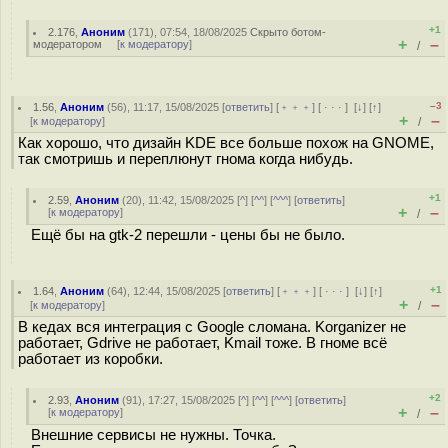
+1
2.176
,
Аноним
(
171
), 07:54, 18/08/2025
Скрыто ботом-
+
–
модератором
[
к модератору
]
/
–3
1.56
,
Аноним
(
56
), 11:17, 15/08/2025 [
ответить
] [
﹢﹢﹢
] [
· · ·
]
[
↓
] [
↑
]
+
–
[
к модератору
]
/
Как хорошо, что дизайн KDE все больше похож на GNOME,
так смотришь и переплюнут гнома когда нибудь.
+1
2.59
,
Аноним
(
20
), 11:42, 15/08/2025 [
^
] [
^^
] [
^^^
] [
ответить
]
+
–
[
к модератору
]
/
Ещё бы на gtk-2 перешли - цены бы не было.
+1
1.64
,
Аноним
(
64
), 12:44, 15/08/2025 [
ответить
] [
﹢﹢﹢
] [
· · ·
]
[
↓
] [
↑
]
+
–
[
к модератору
]
/
В кедах вся интеграция с Google сломана. Korganizer не
работает, Gdrive не работает, Kmail тоже. В гноме всё
работает из коробки.
+2
2.93
,
Аноним
(
91
), 17:27, 15/08/2025 [
^
] [
^^
] [
^^^
] [
ответить
]
+
–
[
к модератору
]
/
Внешние сервисы не нужны. Точка.