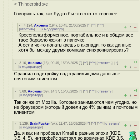
> Thinderbird же
Говоришь так, как будто бы это что-то хорошее
4.194
,
Аноним
(
194
), 10:45, 21/08/2025 [
^
] [
^^
] [
^^^
]
+
–
/
[
ответить
]
[
к модератору
]
Кроссполатформенное, портабильное и в общем все
твое барахло жежит в папочке.
А если че-то понатыкаешь в аконади, то как данные
хотя бы между двумя компами синхронизировать?
+1
3.16
,
Аноним
(
16
), 00:45, 15/08/2025 [
^
] [
^^
] [
^^^
] [
ответить
]
[
↑
]
+
–
[
к модератору
]
/
Сравнил надстройку над хранилищами данных с
почтовым клиентом.
+3
3.69
,
Аноним
(
69
), 14:37, 15/08/2025 [
^
] [
^^
] [
^^^
] [
ответить
]
+
–
[
к модератору
]
/
Так он же от Mozilla. Которые занимаются чем угодно, но
не браузером (который довели до 4% рынка) и почтовым
клиентом.
3.139
,
BrainFucker
(
ok
), 11:47, 16/08/2025 [
^
] [
^^
] [
^^^
] [
ответить
]
+
–
/
[
к модератору
]
Да, я как ни пробовал Kmail в разные эпохи (KDE
3.5, 4, 5), интерфейс застрял во временах KDE 3.5,