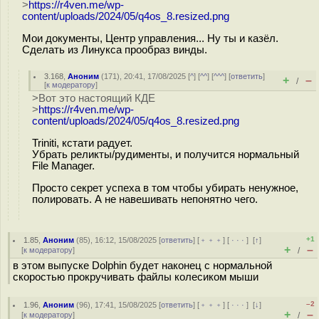
>
https://r4ven.me/wp-
content/uploads/2024/05/q4os_8.resized.png
Мои документы, Центр управления... Ну ты и казёл.
Сделать из Линукса прообраз винды.
3.168
,
Аноним
(
171
), 20:41, 17/08/2025 [
^
] [
^^
] [
^^^
] [
ответить
]
+
–
/
[
к модератору
]
>Вот это настоящий КДЕ
>
https://r4ven.me/wp-
content/uploads/2024/05/q4os_8.resized.png
Triniti, кстати радует.
Убрать реликты/рудименты, и получится нормальный
File Manager.
Просто секрет успеха в том чтобы убирать ненужное,
полировать. А не навешивать непонятно чего.
+1
1.85
,
Аноним
(
85
), 16:12, 15/08/2025 [
ответить
] [
﹢﹢﹢
] [
· · ·
]
[
↑
]
+
–
[
к модератору
]
/
в этом выпуске Dolphin будет наконец с нормальной
скоростью прокручивать файлы колесиком мыши
–2
1.96
,
Аноним
(
96
), 17:41, 15/08/2025 [
ответить
] [
﹢﹢﹢
] [
· · ·
]
[
↓
]
+
–
[
к модератору
]
/