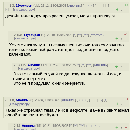
+6
1.3
,
12yoexpert
(
ok
), 23:12, 14/08/2025 [
ответить
] [
﹢﹢﹢
] [
· · ·
]
[
↓
]
+
–
[
↑
] [
к модератору
]
/
дизайн календаря прекрасен. умеют, могут, практикуют
–1
2.150
,
14yoexpert
(
?
), 20:18, 16/08/2025 [
^
] [
^^
] [
^^^
] [
ответить
]
+
–
[
к модератору
]
/
Хочется взглянуть в незамутненные очи того сумрачного
гения который выбрал этот цвет выделения в виджете
календаря.
3.175
,
Аноним
(
171
), 07:52, 18/08/2025 [
^
] [
^^
] [
^^^
] [
ответить
]
+
–
/
[
к модератору
]
Это тот самый случай когда покупаешь желтый сок, и
синий энергетик.
Это не я придумал синий энергетик.
–2
1.8
,
Аноним
(
8
), 23:30, 14/08/2025 [
ответить
] [
﹢﹢﹢
] [
· · ·
]
[
↓
] [
↑
]
+
–
[
к модератору
]
/
какая же стремная тема у них в дефолте, даже вырвиглазная
адвайта поприятнее будет
2.13
,
Аноним
(
15
), 00:21, 15/08/2025 [
^
] [
^^
] [
^^^
] [
ответить
]
+
–
/
[
к модератору
]