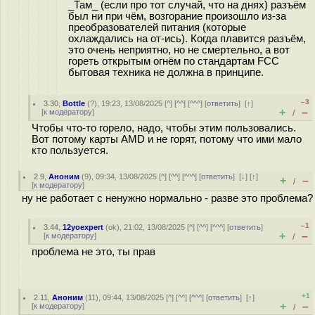
_Там_ (если про тот случай, что на днях) разъём
был ни при чём, возгорание произошло из-за
преобразователей питания (которые
охлаждались на от-ись). Когда плавится разъём,
это очень неприятно, но не смертельно, а вот
гореть открытым огнём по стандартам FCC
бытовая техника не должна в принципе.
–3
3.30
,
Bottle
(
?
), 19:23, 13/08/2025 [
^
] [
^^
] [
^^^
] [
ответить
]
[
↑
]
+
–
[
к модератору
]
/
Чтобы что-то горело, надо, чтобы этим пользовались.
Вот потому карты AMD и не горят, потому что ими мало
кто пользуется.
2.9
,
Аноним
(
9
), 09:34, 13/08/2025 [
^
] [
^^
] [
^^^
] [
ответить
]
[
↓
] [
↑
]
+
–
/
[
к модератору
]
ну не работает с ненужно нормально - разве это проблема?
–1
3.44
,
12yoexpert
(
ok
), 21:02, 13/08/2025 [
^
] [
^^
] [
^^^
] [
ответить
]
+
–
[
к модератору
]
/
проблема не это, ты прав
+1
2.11
,
Аноним
(
11
), 09:44, 13/08/2025 [
^
] [
^^
] [
^^^
] [
ответить
]
[
↑
]
+
–
[
к модератору
]
/