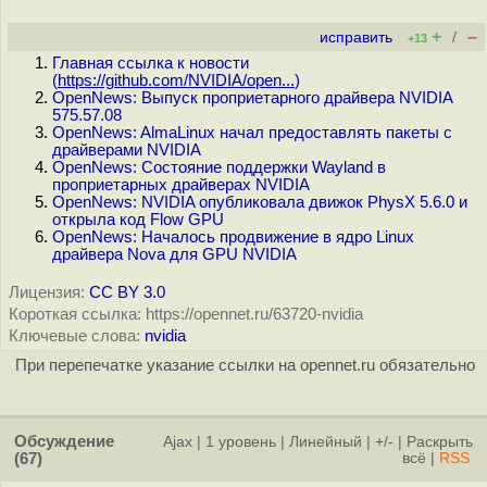
+
–
исправить
/
+13
Главная ссылка к новости
(
https://github.com/NVIDIA/open...
)
OpenNews: Выпуск проприетарного драйвера NVIDIA
575.57.08
OpenNews: AlmaLinux начал предоставлять пакеты с
драйверами NVIDIA
OpenNews: Состояние поддержки Wayland в
проприетарных драйверах NVIDIA
OpenNews: NVIDIA опубликовала движок PhysX 5.6.0 и
открыла код Flow GPU
OpenNews: Началось продвижение в ядро Linux
драйвера Nova для GPU NVIDIA
Лицензия:
CC BY 3.0
Короткая ссылка: https://opennet.ru/63720-nvidia
Ключевые слова:
nvidia
При перепечатке указание ссылки на opennet.ru обязательно
Обсуждение
Ajax
|
1 уровень
|
Линейный
|
+/-
|
Раскрыть
(67)
всё
|
RSS