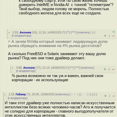
к свободному софту. Или ты свою жизнь хочешь
доверить IntelME и Nvidia AI с тонной "телеметрии"?
Твой выбор, людям голову не морочь. Полностью
свободного железа для всех еще не создали.
+1
2.53
,
Аноним
(
53
), 12:18, 14/08/2025 [
^
] [
^^
] [
^^^
] [
ответить
]
[
↑
]
+
–
[
к модератору
]
/
> А зачем NVidia который занимает лидирующую долю
рынка обращать внимание на 4% рынка десктопов?
А сколько FreeBSD и Solaris занимают эту вашу долю
рынка? Под них они тоже драйвер делают.
3.85
,
Аноним
(
77
), 21:14, 18/08/2025 [
^
] [
^^
] [
^^^
] [
ответить
]
+
–
/
[
к модератору
]
% рынка возможно не так уж и важен, важней свои
корпорации - их использующие
1.33
,
Геймер
(
?
), 20:06, 13/08/2025 [
ответить
] [
﹢﹢﹢
] [
· · ·
]
[
↓
] [
↑
]
+
–
/
[
к модератору
]
И таки этот драйвер уже полностью написан искусственным
интеллектом безо всяких человеко-часов? Ато ж получается
не солидно для корпорации - главного выгодополучателя от
этих искусственных интеллектов.