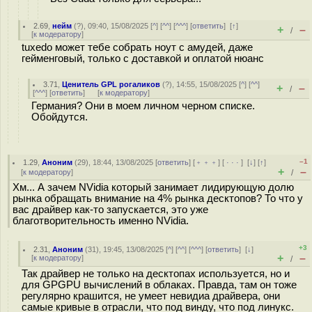
2.69
,
нейм
(
?
), 09:40, 15/08/2025 [
^
] [
^^
] [
^^^
] [
ответить
]
[
↑
]
+
–
/
[
к модератору
]
tuxedo может тебе собрать ноут с амудей, даже
гейменговый, только с доставкой и оплатой нюанс
3.71
,
Ценитель GPL рогаликов
(
?
), 14:55, 15/08/2025 [
^
] [
^^
]
+
–
/
[
^^^
] [
ответить
]
[
к модератору
]
Германия? Они в моем личном черном списке.
Обойдутся.
–1
1.29
,
Аноним
(
29
), 18:44, 13/08/2025 [
ответить
] [
﹢﹢﹢
] [
· · ·
]
[
↓
] [
↑
]
+
–
[
к модератору
]
/
Хм... А зачем NVidia который занимает лидирующую долю
рынка обращать внимание на 4% рынка десктопов? То что у
вас драйвер как-то запускается, это уже
благотворительность именно NVidia.
+3
2.31
,
Аноним
(
31
), 19:45, 13/08/2025 [
^
] [
^^
] [
^^^
] [
ответить
]
[
↓
]
+
–
[
к модератору
]
/
Так драйвер не только на десктопах используется, но и
для GPGPU вычислений в облаках. Правда, там он тоже
регулярно крашится, не умеет невидиа драйвера, они
самые кривые в отрасли, что под винду, что под линукс.