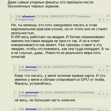
Даже самые упорные фанаты это признали после
бесконечных черных экранов.
–2
3.39
,
абырвалг
(
?
), 20:36, 13/08/2025 [
^
] [
^^
] [
^^^
] [
ответить
]
+
–
[
к модератору
]
/
Не, ты можешь это хоть ежедневно писать в этом
маргинальном красном уголке, но от этого оно не станет
реальностью.
И ИИ весь работает на нвидии. И Китаю ограничивают
именно поставки нвидии не просто так. А он в ответ
изворачивается как может. Уже трекеры ставят в эту
нвидию, чтобы отслеживать, как она туда попадает. А ты
и не слыхал, дааа.. Новости из реального мира хоть
почитай.
+3
4.41
,
Аноним
(
31
), 20:46, 13/08/2025 [
^
] [
^^
] [
^^^
] [
ответить
]
+
–
[
к модератору
]
/
Кому что писать, у меня зеленая кривая карта. И это
именно у меня в облаке отваливается GPU от nvidia.
Фанаты, успокойтесь.
4.48
,
penetrator
(
?
), 01:09, 14/08/2025 [
^
] [
^^
] [
^^^
] [
ответить
]
+
–
/
[
к модератору
]
не весь, но большая часть конечно
4.51
,
Аноним
(
51
), 11:59, 14/08/2025 [
^
] [
^^
] [
^^^
] [
ответить
]
+
–
/