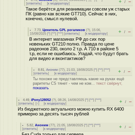
+
–
/
[
ответить
]
[
к модератору
]
Такое берётся для реанимации совсем уж старых
ПК (равно как всякие GT710). Сейчас в них,
конечно, смысл нулевой.
7.73
,
Ценитель GPL рогаликов
(
?
), 15:06,
+
–
/
15/08/2025 [
^
] [
^^
] [
^^^
] [
ответить
]
[
к модератору
]
В интернет магазинах РФ до сих пор
новеньких GT210 полно. Правда по цене
радеонов 230, около 2 т.р. А 710 в районе 5
т.р, если не ошибаюсь. Угадай, что будут брать
для видео и вконтактиков?
8.81
,
Аноним
(
77
), 21:03, 18/08/2025 [
^
] [
^^
] [
^^^
]
+
–
/
[
ответить
]
[
к модератору
]
Ты похоже не представляешь какие на руках ещё
раритеты CS тянет - чем не ком...
текст свёрнут,
показать
4.49
,
iPony128052
(
?
), 08:26, 14/08/2025 [
^
] [
^^
] [
^^^
]
+
–
/
[
ответить
]
[
↑
] [
к модератору
]
Из бюджетного актуального можно купить RX 6400
примерно за десять тысяч рублей
5.82
,
Аноним
(
77
), 21:05, 18/08/2025 [
^
] [
^^
] [
^^^
]
+
–
/
[
ответить
]
[
к модератору
]
Без Cuda только для сервера...