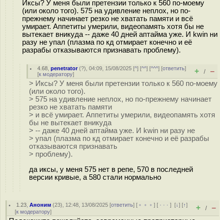
Иксы? У меня были претензии только к 560 по-моему
(или около того). 575 на удивление неплох, но по-
прежнему начинает резко не хватать памяти и всё
умирает. Аппетиты умерили, видеопамять хотя бы не
вытекает вникуда -- даже 40 дней аптайма уже. И kwin ни
разу не упал (плазма по кд отмирает конечно и её
разрабы отказываются признавать проблему).
4.68
,
penetrator
(
?
), 04:09, 15/08/2025 [
^
] [
^^
] [
^^^
] [
ответить
]
+
–
/
[
к модератору
]
> Иксы? У меня были претензии только к 560 по-моему
(или около того).
> 575 на удивление неплох, но по-прежнему начинает
резко не хватать памяти
> и всё умирает. Аппетиты умерили, видеопамять хотя
бы не вытекает вникуда
> -- даже 40 дней аптайма уже. И kwin ни разу не
> упал (плазма по кд отмирает конечно и её разрабы
отказываются признавать
> проблему).
да иксы, у меня 575 нет в репе, 570 в последней
версии кривые, а 580 стали нормально
1.23
,
Аноним
(
23
), 12:48, 13/08/2025 [
ответить
] [
﹢﹢﹢
] [
· · ·
]
[
↓
] [
↑
]
+
–
/
[
к модератору
]