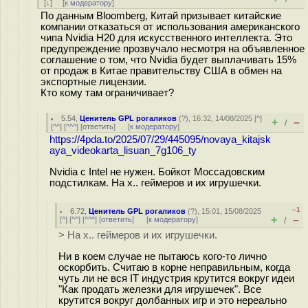
[
↓
] [
к модератору
]
По данным Bloomberg, Китай призывает китайские
компании отказаться от использования американского
чипа Nvidia H20 для искусственного интеллекта. Это
предупреждение прозвучало несмотря на объявленное
соглашение о том, что Nvidia будет выплачивать 15%
от продаж в Китае правительству США в обмен на
экспортные лицензии.
Кто кому там ограничивает?
5.54
,
Ценитель GPL рогаликов
(
?
), 16:32, 14/08/2025 [
^
]
+
–
/
[
^^
] [
^^^
] [
ответить
]
[
к модератору
]
https://4pda.to/2025/07/29/445095/novaya_kitajsk
aya_videokarta_lisuan_7g106_ty
Nvidia c Intel не нужен. Бойкот Моссадовским
подстилкам. На х.. геймеров и их игрушечки.
–1
6.72
,
Ценитель GPL рогаликов
(
?
), 15:01, 15/08/2025
+
–
[
^
] [
^^
] [
^^^
] [
ответить
]
[
к модератору
]
/
> На х.. геймеров и их игрушечки.
Ни в коем случае не пытаюсь кого-то лично
оскорбить. Считаю в корне неправильным, когда
чуть ли не вся IT индустрия крутится вокруг идеи
"Как продать железки для игрушечек". Все
крутится вокруг долбанных игр и это нереально