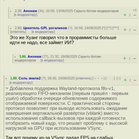
+1
2.35
,
Аноним
(
34
), 20:09, 13/08/2025
Скрыто ботом-модератором
+
–
[
к модератору
]
/
2.60
,
Ценитель GPL рогаликов
(
?
), 16:58, 14/08/2025 [
^
] [
^^
] [
^^^
]
+
–
/
[
ответить
]
[
к модератору
]
Это же Хуанг говорил что в прораммисты больше
идти не надо, все займет ИИ?
3.86
,
Аноним
(
77
), 21:32, 18/08/2025
Скрыто ботом-
+
–
/
модератором
[
к модератору
]
1.88
,
Соль земли2
(
?
), 09:30, 19/08/2025 [
ответить
] [
﹢﹢﹢
] [
· · ·
]
[
↑
]
+
–
/
[
к модератору
]
> Добавлена поддержка Wayland-протокола fifo-v1,
реализующего FIFO-механизм (первым пришёл - первым
ушёл) обработки очереди обновления содержимого
отображаемой поверхности. С практической стороны
протокол позволяет при выводе использовать ожидание
завершения вертикальной развёртки (vblank) вместо
использования callback-вызовов при каждой готовности
отобразить новый кадр, что решает проблему с высокой
нагрузкой на GPU при использовании VSync.
Так вот почему из-за VSynс падал FPS на слабых