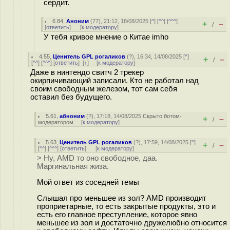
сердит.
6.84
,
Аноним
(
77
), 21:12, 18/08/2025 [
^
] [
^^
] [
^^^
]
+
–
/
[
ответить
]
[
к модератору
]
У тебя кривое мнение о Китае imho
4.55
,
Ценитель GPL рогаликов
(
?
), 16:34, 14/08/2025 [
^
]
+
–
/
[
^^
] [
^^^
] [
ответить
]
[
↑
] [
к модератору
]
Даже в нинтендо свитч 2 трекер
окирпичивающий записали. Кто не работал над
своим свободным железом, тот сам себя
оставил без будущего.
5.61
,
абноним
(
?
), 17:18, 14/08/2025
Скрыто ботом-
+
–
/
модератором
[
к модератору
]
5.63
,
Ценитель GPL рогаликов
(
?
), 17:59, 14/08/2025 [
^
]
+
–
/
[
^^
] [
^^^
] [
ответить
]
[
к модератору
]
> Ну, AMD то оно свободное, даа.
Маргинальная жиза.
Мой ответ из соседней темы
Слышал про меньшее из зол? AMD производит
проприетарные, то есть закрытые продукты, это и
есть его главное преступление, которое явно
меньшее из зол и достаточно дружелюбно относится