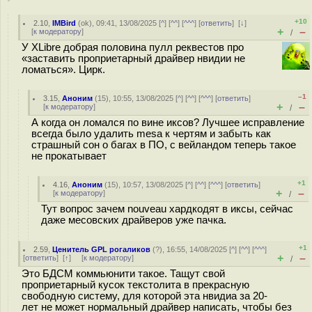
+10
2.10
,
IMBird
(
ok
), 09:41, 13/08/2025 [
^
] [
^^
] [
^^^
] [
ответить
]
[
↓
]
+
–
[
к модератору
]
/
У XLibre добрая половина пулл реквестов про
«заставить проприетарный драйвер нвидии не
ломаться». Цирк.
–1
3.15
,
Аноним
(
15
), 10:55, 13/08/2025 [
^
] [
^^
] [
^^^
] [
ответить
]
+
–
[
к модератору
]
/
А когда он ломался по вине иксов? Лучшее исправление
всегда было удалить mesa к чертям и забыть как
страшный сон о багах в ПО, с вейландом теперь такое
не прокатывает
+1
4.16
,
Аноним
(
15
), 10:57, 13/08/2025 [
^
] [
^^
] [
^^^
] [
ответить
]
+
–
[
к модератору
]
/
Тут вопрос зачем nouveau хардкодят в иксы, сейчас
даже месовских драйверов уже пачка.
+1
2.59
,
Ценитель GPL рогаликов
(
?
), 16:55, 14/08/2025 [
^
] [
^^
] [
^^^
]
+
–
[
ответить
]
[
↑
] [
к модератору
]
/
Это БДСМ коммьюнити такое. Тащут свой
проприетарный кусок текстолита в прекрасную
свободную систему, для которой эта нвидиа за 20-
лет не может нормальный драйвер написать, чтобы без