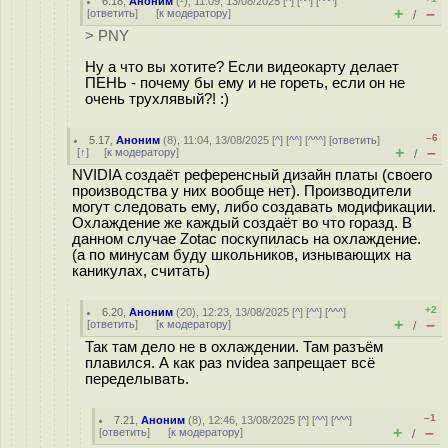
6.18
,
Аноним
(
-
), 11:09, 13/08/2025 [
^
] [
^^
] [
^^^
]
+
–
[
ответить
]
[
к модератору
]
/
> PNY
Ну а что вы хотите? Если видеокарту делает
ПЕНЬ - почему бы ему и не гореть, если он не
очень трухлявый?! :)
–6
5.17
,
Аноним
(
8
), 11:04, 13/08/2025 [
^
] [
^^
] [
^^^
] [
ответить
]
+
–
[
↑
] [
к модератору
]
/
NVIDIA создаёт референсный дизайн платы (своего
производства у них вообще нет). Производители
могут следовать ему, либо создавать модификации.
Охлаждение же каждый создаёт во что горазд. В
данном случае Zotac поскупилась на охлаждение.
(а по минусам буду школьников, изнывающих на
каникулах, считать)
+2
6.20
,
Аноним
(
20
), 12:23, 13/08/2025 [
^
] [
^^
] [
^^^
]
+
–
[
ответить
]
[
к модератору
]
/
Так там дело не в охлаждении. Там разъём
плавился. А как раз nvidea запрещает всё
переделывать.
–1
7.21
,
Аноним
(
8
), 12:46, 13/08/2025 [
^
] [
^^
] [
^^^
]
+
–
[
ответить
]
[
к модератору
]
/