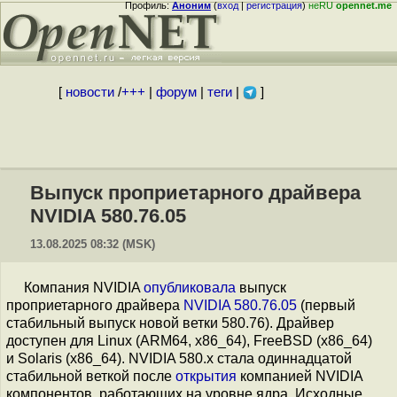
Профиль:
Аноним
(
вход
|
регистрация
)
неRU
opennet.me
[
новости
/
+++
|
форум
|
теги
|
]
Выпуск проприетарного драйвера
NVIDIA 580.76.05
13.08.2025 08:32 (MSK)
Компания NVIDIA
опубликовала
выпуск
проприетарного драйвера
NVIDIA 580.76.05
(первый
стабильный выпуск новой ветки 580.76). Драйвер
доступен для Linux (ARM64, x86_64), FreeBSD (x86_64)
и Solaris (x86_64). NVIDIA 580.x стала одиннадцатой
стабильной веткой после
открытия
компанией NVIDIA
компонентов, работающих на уровне ядра. Исходные