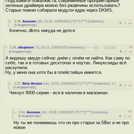
Подскажите пожалкйста, современные проприетарные
зеленые драйвера можно без ржавчины использовать?
Старые помню собирали модули ядра через DKMS.
2.26
,
Аноним
(
26
), 15:32, 13/08/2025 [
^
] [
^^
] [
^^^
] [
ответить
]
+
–
/
[
к модератору
]
Конечно, dkms никуда не делся
–4
1.25
,
абырвалг
(
?
), 15:13, 13/08/2025 [
ответить
] [
﹢﹢﹢
] [
· · ·
]
[
↓
] [
↑
]
+
–
[
к модератору
]
/
А видюшу амуде сейчас днём с огнём не найти. Как саму по
себе, так и в готовых десктопах и ноутах. Линуксоиды всё
раскупили.
Ну, у меня она хотя бы в плейстейшн имеется.
2.27
,
Beta Version
(
ok
), 16:03, 13/08/2025 [
^
] [
^^
] [
^^^
] [
ответить
]
[
↓
]
+
–
/
[
к модератору
]
Чекнул 9000 серию - вся в наличии в магазинах.
+1
3.34
,
Аноним
(
34
), 20:08, 13/08/2025 [
^
] [
^^
] [
^^^
] [
ответить
]
+
–
[
к модератору
]
/
Ну ты же понимаешь что он про старье за 5$\кг а не про
новое