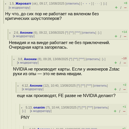
+8
1.5
,
Жироватт
(
ok
), 09:17, 13/08/2025 [
ответить
] [
﹢﹢﹢
] [
· · ·
]
[
↓
]
+
–
[
к модератору
]
/
Ну что, до сих пор не работает на вяленом без
критических шоустопперов?
+14
2.6
,
Аноним
(
6
), 09:22, 13/08/2025 [
^
] [
^^
] [
^^^
] [
ответить
]
[
↓
]
+
–
[
к модератору
]
/
Невидия и на винде работает не без приключений.
Очередная карта загорелась.
–10
3.8
,
Аноним
(
8
), 09:28, 13/08/2025 [
^
] [
^^
] [
^^^
] [
ответить
]
[
↓
]
+
–
[
к модератору
]
/
NVIDIA не производит карты. Если у инженеров Zotac
руки из опы — это не вина нвидии.
+2
4.12
,
Аноним
(
12
), 10:40, 13/08/2025 [
^
] [
^^
] [
^^^
] [
ответить
]
+
–
[
к модератору
]
/
еще как производят, FE разве не NVIDIA делают?
+1
5.13
,
onanim
(
?
), 10:44, 13/08/2025 [
^
] [
^^
] [
^^^
] [
ответить
]
+
–
[
↓
] [
к модератору
]
/
PNY
+1