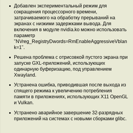
Добавлен экспериментальный режим для
сокращения процессорного времени,
затрачиваемого на обработку прерываний на
экранах с низкими задержками вывода. Для
включения в модуле nvidia.ko можно использовать
параметр
"NVreg_RegistryDwords=RmEnableAggressiveVblan
k=1".
Решена проблема с отрисовкой пустого экрана при
запуске GXL-приложений, использующих
одинарную буферизацию, под управлением
Xwayland.
Устранена ошибка, приводившая после выхода из
спящего режима к увеличению потребления
памяти в приложениях, использующих X11 OpenGL
и Vulkan.
Устранено аварийное завершение 32-разрядных
приложений на системах с новыми сборками glibc.