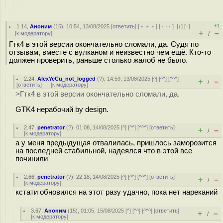
+1
1.14
,
Аноним
(
15
), 10:54, 13/08/2025 [
ответить
] [
﹢﹢﹢
] [
· · ·
]
[
↓
] [
↑
]
+
–
[
к модератору
]
/
Гтк4 в этой версии окончательно сломали, да. Судя по
отзывам, вместе с вулканом и неизвестно чем ещё. Кто-то
должен проверить, раньше столько жалоб не было.
2.24
,
AlexYeCu_not_logged
(
?
), 14:59, 13/08/2025 [
^
] [
^^
] [
^^^
]
+
–
/
[
ответить
]
[
к модератору
]
>Гтк4 в этой версии окончательно сломали, да.
GTK4 нерабочий by design.
2.47
,
penetrator
(
?
), 01:08, 14/08/2025 [
^
] [
^^
] [
^^^
] [
ответить
]
+
–
/
[
к модератору
]
а у меня предыдущая отвалилась, пришлось заморозится
на последней стабильной, надеялся что в этой все
починили
2.66
,
penetrator
(
?
), 22:18, 14/08/2025 [
^
] [
^^
] [
^^^
] [
ответить
]
+
–
/
[
к модератору
]
кстати обновился на этот разу удачно, пока нет нареканий
3.67
,
Аноним
(
15
), 01:05, 15/08/2025 [
^
] [
^^
] [
^^^
] [
ответить
]
+
–
/
[
к модератору
]