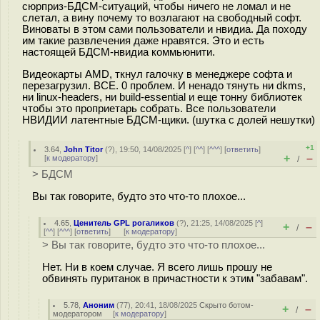
сюрприз-БДСМ-ситуаций, чтобы ничего не ломал и не
слетал, а вину почему то возлагают на свободный софт.
Виноваты в этом сами пользователи и нвидиа. Да походу
им такие развлечения даже нравятся. Это и есть
настоящей БДСМ-нвидиа коммьюнити.
Видеокарты AMD, ткнул галочку в менеджере софта и
перезагрузил. ВСЕ. 0 проблем. И ненадо тянуть ни dkms,
ни linux-headers, ни build-essential и еще тонну библиотек
чтобы это проприетарь собрать. Все пользователи
НВИДИИ латентные БДСМ-щики. (шутка с долей нешутки)
+1
3.64
,
John Titor
(
?
), 19:50, 14/08/2025 [
^
] [
^^
] [
^^^
] [
ответить
]
+
–
[
к модератору
]
/
> БДСМ
Вы так говорите, будто это что-то плохое...
4.65
,
Ценитель GPL рогаликов
(
?
), 21:25, 14/08/2025 [
^
]
+
–
/
[
^^
] [
^^^
] [
ответить
]
[
к модератору
]
> Вы так говорите, будто это что-то плохое...
Нет. Ни в коем случае. Я всего лишь прошу не
обвинять пуританок в причастности к этим "забавам".
5.78
,
Аноним
(
77
), 20:41, 18/08/2025
Скрыто ботом-
+
–
/
модератором
[
к модератору
]