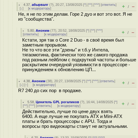
4.37
,
абырвалг
(
?
), 20:27, 13/08/2025 [
^
] [
^^
] [
^^^
] [
ответить
]
+
–
/
[
↓
] [
к модератору
]
Не, я не по этим делам. Горе 2 дуо и вот это вот. Я не
из "сообщества".
5.80
,
Аноним
(
77
), 20:52, 18/08/2025 [
^
] [
^^
] [
^^^
]
+
–
/
[
ответить
]
[
к модератору
]
Кстати, зря так о Core 2 Duo - в своё время был
заметным прорывом.
Не то что все эти "дзены" и т.б.у Интела,
тягаомотина, фактически того же самого продажа
под разным лейблом с подкруткой частоты и больше
раскрытием очередной уязвимости в процессоре -
принуждением к обновлению ЦП...
4.38
,
Аноним
(
38
), 20:27, 13/08/2025 [
^
] [
^^
] [
^^^
] [
ответить
]
+
–
/
[
↓
] [
↑
] [
к модератору
]
R7 240 до сих пор в продаже.
5.58
,
Ценитель GPL рогаликов
(
?
), 16:44, 14/08/2025 [
^
]
+
–
/
[
^^
] [
^^^
] [
ответить
]
[
к модератору
]
Действительно, лучше по цене двух взять
6400. А еще лучше не покупать ATX и Mini-ATX
платы и брать процессоры с APU. Тогда и
вопросы про видеокарты станут не актуальными.
6.70
,
Аноним
(
8
), 13:33, 15/08/2025 [
^
] [
^^
] [
^^^
]