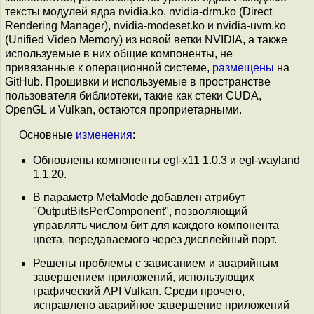
тексты модулей ядра nvidia.ko, nvidia-drm.ko (Direct
Rendering Manager), nvidia-modeset.ko и nvidia-uvm.ko
(Unified Video Memory) из новой ветки NVIDIA, а также
используемые в них общие компоненты, не
привязанные к операционной системе,
размещены
на
GitHub. Прошивки и используемые в пространстве
пользователя библиотеки, такие как стеки CUDA,
OpenGL и Vulkan, остаются проприетарными.
Основные
изменения
:
Обновлены компоненты egl-x11 1.0.3 и egl-wayland
1.1.20.
В параметр MetaMode добавлен атрибут
"OutputBitsPerComponent", позволяющий
управлять числом бит для каждого компонента
цвета, передаваемого через дисплейный порт.
Решены проблемы с зависанием и аварийным
завершением приложений, использующих
графический API Vulkan. Среди прочего,
исправлено аварийное завершение приложений