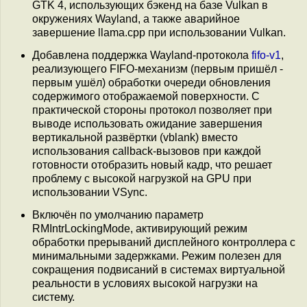
GTK 4, использующих бэкенд на базе Vulkan в
окружениях Wayland, а также аварийное
завершение llama.cpp при использовании Vulkan.
Добавлена поддержка Wayland-протокола
fifo-v1
,
реализующего FIFO-механизм (первым пришёл -
первым ушёл) обработки очереди обновления
содержимого отображаемой поверхности. С
практической стороны протокол позволяет при
выводе использовать ожидание завершения
вертикальной развёртки (vblank) вместо
использования callback-вызовов при каждой
готовности отобразить новый кадр, что решает
проблему с высокой нагрузкой на GPU при
использовании VSync.
Включён по умолчанию параметр
RMIntrLockingMode, активирующий режим
обработки прерываний дисплейного контроллера с
минимальными задержками. Режим полезен для
сокращения подвисаний в системах виртуальной
реальности в условиях высокой нагрузки на
систему.