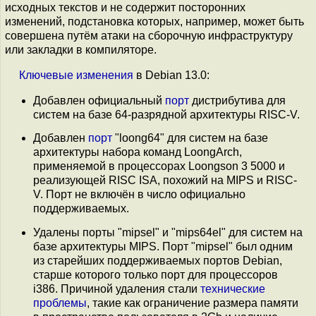
исходных текстов и не содержит посторонних
изменений, подстановка которых, например, может быть
совершена путём атаки на сборочную инфраструктуру
или закладки в компиляторе.
Ключевые
изменения
в Debian 13.0:
Добавлен официальный
порт
дистрибутива для
систем на базе 64-разрядной архитектуры RISC-V.
Добавлен
порт
"loong64" для систем на базе
архитектуры набора команд LoongArch,
применяемой в процессорах Loongson 3 5000 и
реализующей RISC ISA, похожий на MIPS и RISC-
V. Порт не включён в число официально
поддерживаемых.
Удалены порты "mipsel" и "mips64el" для систем на
базе архитектуры MIPS. Порт "mipsel" был одним
из старейших поддерживаемых портов Debian,
старше которого только порт для процессоров
i386. Причиной удаления стали
технические
проблемы
, такие как ограничение размера памяти