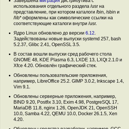
Завершена
миграция
дистрибутива с
использования отдельного раздела /usr на
представление, при котором каталоги /bin, /sbin и
/lib* оформлены как символические ссылки на
соответствующие каталоги внутри /usr.
Ядро Linux обновлено до версии
6.12
.
Задействованы новые выпуски systemd 257, bash
5.2.37, Glibc 2.41, OpenSSL 3.5.
В состав вошли выпуски сред рабочего стола
GNOME 48, KDE Plasma 6.3, LXDE 13, LXQt 2.1.0 и
Xfce 4.20. Обновлён графический стек.
Обновлены пользовательские приложения,
например, LibreOffice 25.2. GIMP 3.0.2, Inkscape 1.4,
Vim 9.1.
Обновлены серверные приложения, например,
BIND 9.20, Postfix 3.10, Exim 4.98, PostgreSQL 17,
MariaDB 11.8, nginx 1.26, OpenJDK 21, OpenSSH
10.0, Samba 4.22, QEMU 10.0, Docker 26.1.5, Xen
4.20.
Обновлены средства разработки, например, GCC