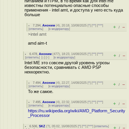
питанием и fTPM, в то время как для intel me
известны потенциально опасные способы
применения - intel amt, и доступа у него есть куда
больше
7.294
,
Аноним
(
4
), 20:18, 10/08/2025 [
^
] [
^^
] [
^^^
]
+
–
/
[
ответить
]
[
к модератору
]
>intel amt
amd aim-t
6.478
,
Аноним
(
477
), 18:23, 14/08/2025 [
^
] [
^^
] [
^^^
]
+
–
/
[
ответить
]
[
↓
] [
↑
] [
к модератору
]
Intel ME это совсем другой уровень угрозы
безопасности, сравнивать с AMD PSP
неккоректно.
7.494
,
Аноним
(
4
), 22:27, 14/08/2025 [
^
] [
^^
] [
^^^
]
+
–
/
[
ответить
]
[
к модератору
]
То же самое.
7.495
,
Аноним
(
4
), 22:32, 14/08/2025 [
^
] [
^^
] [
^^^
]
+
–
/
[
ответить
]
[
к модератору
]
https://ru.wikipedia.org/wiki/AMD_Platform_Security
_Processor
6.506
,
SKZ
(
?
), 05:02, 16/08/2025 [
^
] [
^^
] [
^^^
] [
ответить
]
+
–
/