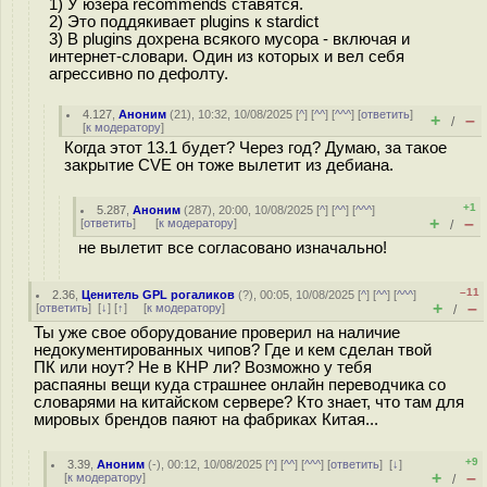
1) У юзера recommends ставятся.
2) Это поддякивает plugins к stardict
3) В plugins дохрена всякого мусора - включая и
интернет-словари. Один из которых и вел себя
агрессивно по дефолту.
4.127
,
Аноним
(
21
), 10:32, 10/08/2025 [
^
] [
^^
] [
^^^
] [
ответить
]
+
–
/
[
к модератору
]
Когда этот 13.1 будет? Через год? Думаю, за такое
закрытие CVE он тоже вылетит из дебиана.
+1
5.287
,
Аноним
(
287
), 20:00, 10/08/2025 [
^
] [
^^
] [
^^^
]
+
–
[
ответить
]
[
к модератору
]
/
не вылетит все согласовано изначально!
–11
2.36
,
Ценитель GPL рогаликов
(
?
), 00:05, 10/08/2025 [
^
] [
^^
] [
^^^
]
+
–
[
ответить
]
[
↓
] [
↑
] [
к модератору
]
/
Ты уже свое оборудование проверил на наличие
недокументированных чипов? Где и кем сделан твой
ПК или ноут? Не в КНР ли? Возможно у тебя
распаяны вещи куда страшнее онлайн переводчика со
словарями на китайском сервере? Кто знает, что там для
мировых брендов паяют на фабриках Китая...
+9
3.39
,
Аноним
(
-
), 00:12, 10/08/2025 [
^
] [
^^
] [
^^^
] [
ответить
]
[
↓
]
+
–
[
к модератору
]
/