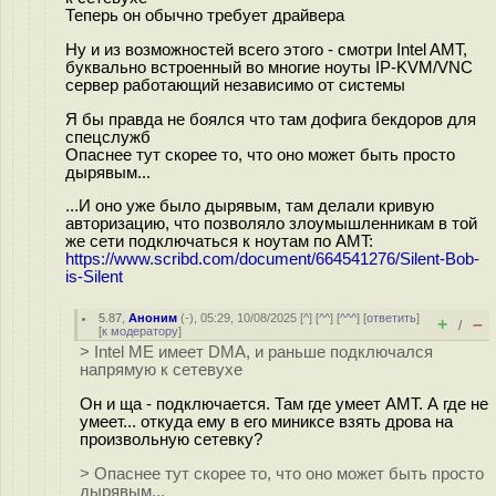
Теперь он обычно требует драйвера
Ну и из возможностей всего этого - смотри Intel AMT,
буквально встроенный во многие ноуты IP-KVM/VNC
сервер работающий независимо от системы
Я бы правда не боялся что там дофига бекдоров для
спецслужб
Опаснее тут скорее то, что оно может быть просто
дырявым...
...И оно уже было дырявым, там делали кривую
авторизацию, что позволяло злоумышленникам в той
же сети подключаться к ноутам по AMT:
https://www.scribd.com/document/664541276/Silent-Bob-
is-Silent
5.87
,
Аноним
(
-
), 05:29, 10/08/2025 [
^
] [
^^
] [
^^^
] [
ответить
]
+
–
/
[
к модератору
]
> Intel ME имеет DMA, и раньше подключался
напрямую к сетевухе
Он и ща - подключается. Там где умеет AMT. А где не
умеет... откуда ему в его миниксе взять дрова на
произвольную сетевку?
> Опаснее тут скорее то, что оно может быть просто
дырявым...