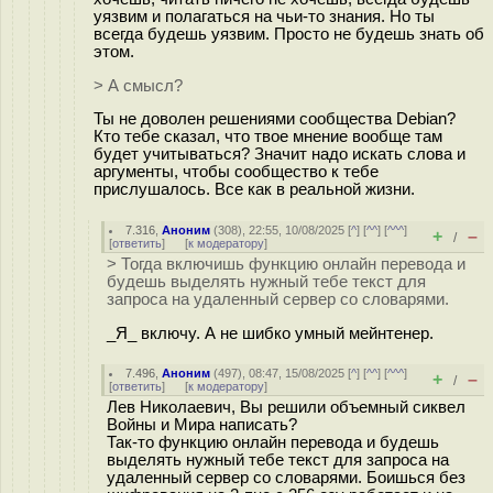
уязвим и полагаться на чьи-то знания. Но ты
всегда будешь уязвим. Просто не будешь знать об
этом.
> А смысл?
Ты не доволен решениями сообщества Debian?
Кто тебе сказал, что твое мнение вообще там
будет учитываться? Значит надо искать слова и
аргументы, чтобы сообщество к тебе
прислушалось. Все как в реальной жизни.
7.316
,
Аноним
(
308
), 22:55, 10/08/2025 [
^
] [
^^
] [
^^^
]
+
–
/
[
ответить
]
[
к модератору
]
> Тогда включишь функцию онлайн перевода и
будешь выделять нужный тебе текст для
запроса на удаленный сервер со словарями.
_Я_ включу. А не шибко умный мейнтенер.
7.496
,
Аноним
(
497
), 08:47, 15/08/2025 [
^
] [
^^
] [
^^^
]
+
–
/
[
ответить
]
[
к модератору
]
Лев Николаевич, Вы решили объемный сиквел
Войны и Мира написать?
Так-то функцию онлайн перевода и будешь
выделять нужный тебе текст для запроса на
удаленный сервер со словарями. Боишься без