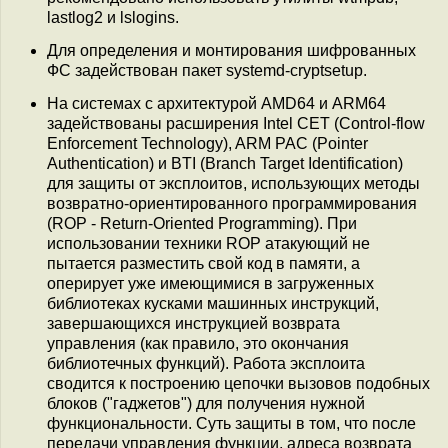
lastlog2 и lslogins.
Для определения и монтирования шифрованных
ФС задействован пакет systemd-cryptsetup.
На системах с архитектурой AMD64 и ARM64
задействованы расширения Intel CET (Control-flow
Enforcement Technology), ARM PAC (Pointer
Authentication) и BTI (Branch Target Identification)
для защиты от эксплоитов, использующих методы
возвратно-ориентированного программирования
(ROP - Return-Oriented Programming). При
использовании техники ROP атакующий не
пытается разместить свой код в памяти, а
оперирует уже имеющимися в загруженных
библиотеках кусками машинных инструкций,
завершающихся инструкцией возврата
управления (как правило, это окончания
библиотечных функций). Работа эксплоита
сводится к построению цепочки вызовов подобных
блоков ("гаджетов") для получения нужной
функциональности. Суть защиты в том, что после
передачи управления функции, адреса возврата