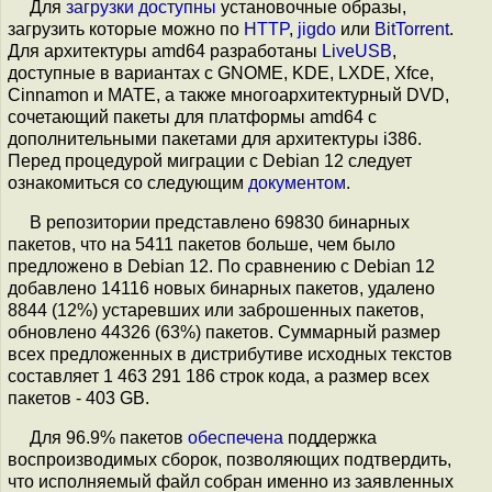
Для
загрузки
доступны
установочные образы,
загрузить которые можно по
HTTP
,
jigdo
или
BitTorrent
.
Для архитектуры amd64 разработаны
LiveUSB
,
доступные в вариантах с GNOME, KDE, LXDE, Xfce,
Cinnamon и MATE, а также многоархитектурный DVD,
сочетающий пакеты для платформы amd64 с
дополнительными пакетами для архитектуры i386.
Перед процедурой миграции с Debian 12 следует
ознакомиться со следующим
документом
.
В репозитории представлено 69830 бинарных
пакетов, что на 5411 пакетов больше, чем было
предложено в Debian 12. По сравнению с Debian 12
добавлено 14116 новых бинарных пакетов, удалено
8844 (12%) устаревших или заброшенных пакетов,
обновлено 44326 (63%) пакетов. Суммарный размер
всех предложенных в дистрибутиве исходных текстов
составляет 1 463 291 186 строк кода, а размер всех
пакетов - 403 GB.
Для 96.9% пакетов
обеспечена
поддержка
воспроизводимых сборок, позволяющих подтвердить,
что исполняемый файл собран именно из заявленных