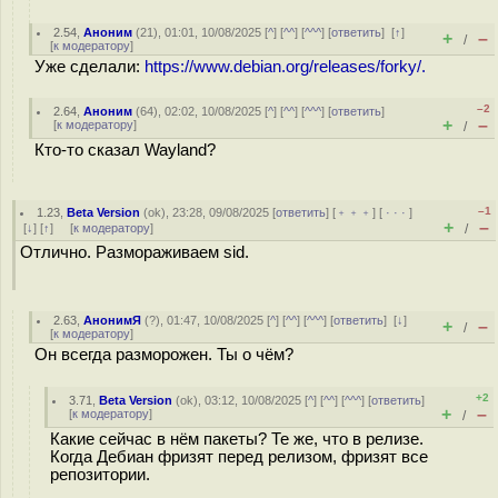
2.54
,
Аноним
(
21
), 01:01, 10/08/2025 [
^
] [
^^
] [
^^^
] [
ответить
]
[
↑
]
+
–
/
[
к модератору
]
Уже сделали:
https://www.debian.org/releases/forky/.
–2
2.64
,
Аноним
(
64
), 02:02, 10/08/2025 [
^
] [
^^
] [
^^^
] [
ответить
]
+
–
[
к модератору
]
/
Кто-то сказал Wayland?
–1
1.23
,
Beta Version
(
ok
), 23:28, 09/08/2025 [
ответить
] [
﹢﹢﹢
] [
· · ·
]
+
–
[
↓
] [
↑
] [
к модератору
]
/
Отлично. Размораживаем sid.
2.63
,
АнонимЯ
(
?
), 01:47, 10/08/2025 [
^
] [
^^
] [
^^^
] [
ответить
]
[
↓
]
+
–
/
[
к модератору
]
Он всегда разморожен. Ты о чём?
+2
3.71
,
Beta Version
(
ok
), 03:12, 10/08/2025 [
^
] [
^^
] [
^^^
] [
ответить
]
+
–
[
к модератору
]
/
Какие сейчас в нём пакеты? Те же, что в релизе.
Когда Дебиан фризят перед релизом, фризят все
репозитории.