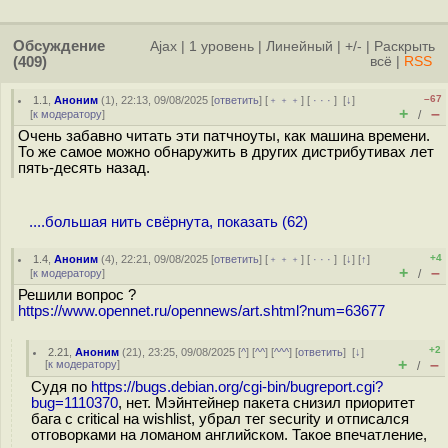
Обсуждение
Ajax
|
1 уровень
|
Линейный
|
+/-
|
Раскрыть
(409)
всё
|
RSS
–67
1.1
,
Аноним
(
1
), 22:13, 09/08/2025 [
ответить
] [
﹢﹢﹢
] [
· · ·
]
[
↓
]
+
–
[
к модератору
]
/
Очень забавно читать эти патчноуты, как машина времени.
То же самое можно обнаружить в других дистрибутивах лет
пять-десять назад.
....большая нить свёрнута, показать (62)
+4
1.4
,
Аноним
(
4
), 22:21, 09/08/2025 [
ответить
] [
﹢﹢﹢
] [
· · ·
]
[
↓
] [
↑
]
+
–
[
к модератору
]
/
Решили вопрос ?
https://www.opennet.ru/opennews/art.shtml?num=63677
+2
2.21
,
Аноним
(
21
), 23:25, 09/08/2025 [
^
] [
^^
] [
^^^
] [
ответить
]
[
↓
]
+
–
[
к модератору
]
/
Судя по
https://bugs.debian.org/cgi-bin/bugreport.cgi?
bug=1110370
, нет. Мэйнтейнер пакета снизил приоритет
бага с critical на wishlist, убрал тег security и отписался
отговорками на ломаном английском. Такое впечатление,