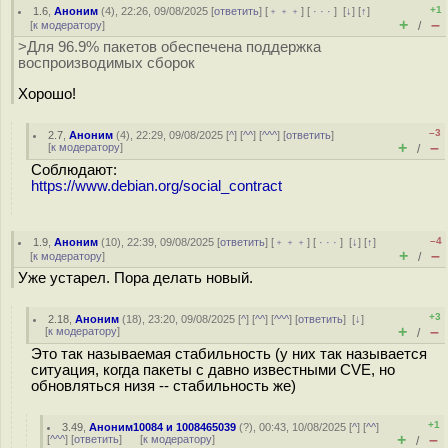
+1
1.6
,
Аноним
(
4
), 22:26, 09/08/2025 [
ответить
] [
﹢﹢﹢
] [
· · ·
]
[
↓
] [
↑
]
+
–
[
к модератору
]
/
>Для 96.9% пакетов обеспечена поддержка
воспроизводимых сборок
Хорошо!
–3
2.7
,
Аноним
(
4
), 22:29, 09/08/2025 [
^
] [
^^
] [
^^^
] [
ответить
]
+
–
[
к модератору
]
/
Соблюдают:
https://www.debian.org/social_contract
–4
1.9
,
Аноним
(
10
), 22:39, 09/08/2025 [
ответить
] [
﹢﹢﹢
] [
· · ·
]
[
↓
] [
↑
]
+
–
[
к модератору
]
/
Уже устарел. Пора делать новый.
+3
2.18
,
Аноним
(
18
), 23:20, 09/08/2025 [
^
] [
^^
] [
^^^
] [
ответить
]
[
↓
]
+
–
[
к модератору
]
/
Это так называемая стабильность (у них так называется
ситуация, когда пакеты с давно известными CVE, но
обновляться низя -- стабильность же)
+1
3.49
,
Аноним10084 и 1008465039
(
?
), 00:43, 10/08/2025 [
^
] [
^^
]
+
–
[
^^^
] [
ответить
]
[
к модератору
]
/