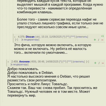
переводить каждый кусок текста, который он
выделяет мышкой в каждой программе. Когда нужно
что-то перевести - нажимается определённая
комбинация клавишь.
Более того - самим сервисам перевода нафиг не
упало столько лишнего трафика, если только они не
преследуют несколько совсем иные цели...
+1
4.379
,
Diozan
(
ok
), 15:19, 11/08/2025 [
^
] [
^^
] [
^^^
] [
ответить
]
+
–
[
↑
] [
к модератору
]
/
Это фича, которую можно включить, а которую
можно и не включать. Ну ребята её малость
того... включили по умолчанию...
2.459
,
Аноним
(
459
), 08:48, 14/08/2025 [
^
] [
^^
] [
^^^
] [
ответить
]
[
↑
]
+
–
/
[
к модератору
]
Добро пожаловать.
Добро пожаловать в Debian.
Я настолько высокого мнения о Debian, что решил
разместить свои репозитории.
Проснитесь и пойте Линус Товальдс.
Скажем так. Ваш час снова пробил. Так проснитесь же
Товальдс. Нужный человек не в том месте. Может
перевернуть мир.