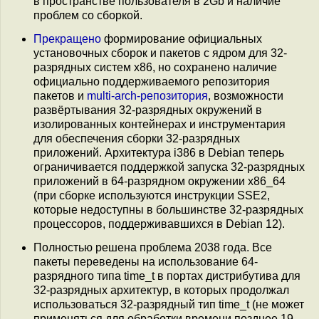
в пространстве пользователя в 2Gb и наличие
проблем со сборкой.
Прекращено
формирование официальных
установочных сборок и пакетов с ядром для 32-
разрядных систем x86, но сохранено наличие
официально поддерживаемого репозитория
пакетов и
multi-arch-репозитория
, возможности
развёртывания 32-разрядных окружений в
изолированных контейнерах и инструментария
для обеспечения сборки 32-разрядных
приложений. Архитектура i386 в Debian теперь
ограничивается поддержкой запуска 32-разрядных
приложений в 64-разрядном окружении x86_64
(при сборке используются инструкции SSE2,
которые недоступны в большинстве 32-разрядных
процессоров, поддерживавшихся в Debian 12).
Полностью решена проблема 2038 года. Все
пакеты переведены на использование 64-
разрядного типа time_t в портах дистрибутива для
32-разрядных архитектур, в которых продолжал
использоваться 32-разрядный тип time_t (не может
применяться для обработки времени позднее 19