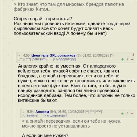
> Кто знает, что там для мировых брендов паяют на
фабриках Китая...
Сгорел сарай - гори и хата?
Раз чипы мы проверить не можем, давайте тогда через
дырявоиксы все кто хочет будут сливать весь
пользовательский ввод! А почему бы и нет)
–3
4.55
,
Цени тель GPL рогаликов
(
?
), 01:02, 10/08/2025 [
^
]
+
–
[
^^
] [
^^^
] [
ответить
]
[
к модератору
]
/
Аналогия крайне не уместная. От аппаратного
кейлогера тебя никакой софт не спасет, как и от
бэкдора , а онлайн переводчик, если он тебе не
нужен, можно просто не устанавливать или выключить
в нем сетевые функции. Вместо того, чтобы шум и
панику разводить, занялся бы лично проверкой
исходников дебиана. Тем более, что шпионы не только
китайские бывают.
5.94
,
Аноним
(
94
), 05:50, 10/08/2025 [
^
] [
^^
] [
^^^
]
+
–
/
[
ответить
]
[
к модератору
]
> а онлайн переводчик, если он тебе не нужен,
можно просто не устанавливать
А если он мне нужен?