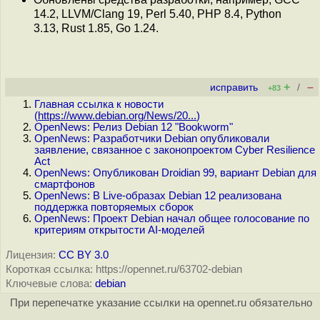
14.2, LLVM/Clang 19, Perl 5.40, PHP 8.4, Python
3.13, Rust 1.85, Go 1.24.
+
–
исправить
/
+83
Главная ссылка к новости
(
https://www.debian.org/News/20...
)
OpenNews: Релиз Debian 12 "Bookworm"
OpenNews: Разработчики Debian опубликовали
заявление, связанное с законопроектом Cyber Resilience
Act
OpenNews: Опубликован Droidian 99, вариант Debian для
смартфонов
OpenNews: В Live-образах Debian 12 реализована
поддержка повторяемых сборок
OpenNews: Проект Debian начал общее голосование по
критериям открытости AI-моделей
Лицензия:
CC BY 3.0
Короткая ссылка: https://opennet.ru/63702-debian
Ключевые слова:
debian
При перепечатке указание ссылки на opennet.ru обязательно