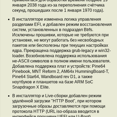
января 2038 года из-за переполнения счётчика
секунд, прошедших после 1 января 1970 года).
В инсталляторе изменена логика управления
разделами EFI, и добавлен режим восстановления
систем, установленных в подраздел Btrfs.
Исключены прошивки, которые не требуются при
установке, не могут работать без несвободных
пакетов или бесполезны при текущих настройках
ядра. Прекращена поддержка grub-legacy и win32-
loader. Возобновлена поддержка использования
не-ASCII символов в полном имени пользователя.
Добавлена поддержка плат и устройств: Pine64
Pinebook, MNT Reform 2, AM64x HummingBoard-T,
Pine64 Star64, Wandboard rev D1, а также
ноутбуков и планшетов на базе ARM SoC
Snapdragon X Elite.
В инсталлятор и Live-сборки добавлен режим
удалённой загрузки "HTTP Boot", при котором
загрузочные образы доставляются при помощи
протокола HTTP (URL iso-образа вводится в
интерфейсе прошивки UEFI или U-Boot).