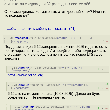
> и пакетов с ядром для 32-разрядных систем x86
Они сами догадались закопать этот древний хлам? Или кто-
то подсказал?
....большая нить свёрнута, показать (41)
–1
1.31
,
freeperson
(
?
), 23:53, 09/08/2025 [
ответить
] [
﹢﹢﹢
] [
· · ·
]
[
↓
]
+
–
[
↑
] [
к модератору
]
/
Поддержка ядра 6.12 завершится в конце 2026 года, то есть
почти через полтора года. Им придётся либо поддерживать
его самим, или в очередном поинт релизе новое LTS ядро
завозить.
2.33
,
Аноним
(
4
), 23:56, 09/08/2025 [
^
] [
^^
] [
^^^
] [
ответить
]
+
–
/
[
к модератору
]
https://www.kernel.org
+1
2.78
,
Аноним
(
89
), 04:49, 10/08/2025 [
^
] [
^^
] [
^^^
] [
ответить
]
[
↓
]
+
–
[
к модератору
]
/
6.12 это на момент релиза (10.08.2025). Далее он будет
обновляться. Не передергивайте.
3.107
,
Аноним
(
107
), 08:17, 10/08/2025 [
^
] [
^^
] [
^^^
] [
ответить
]
+
–
/
[
к модератору
]