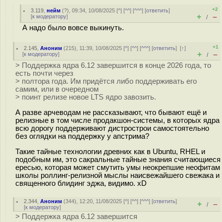
+2
3.119
,
нейм
(
?
), 09:34, 10/08/2025 [
^
] [
^^
] [
^^^
] [
ответить
]
+
–
[
к модератору
]
/
А надо было вовсе выкинуть.
+1
2.145
,
Аноним
(
215
), 11:39, 10/08/2025 [
^
] [
^^
] [
^^^
] [
ответить
]
[
↑
]
+
–
[
к модератору
]
/
> Поддержка ядра 6.12 завершится в конце 2026 года, то
есть почти через
> полтора года. Им придётся либо поддерживать его
самим, или в очередном
> поинт релизе новое LTS ядро завозить.
А разве арчеводам не рассказывают, что бывают ещё и
релизные в том числе продакшон-системы, в которых ядра
всю дорогу поддерживают дистрострои самостоятельно
без оглядки на поддержку у апстрима?
Такие тайные технологии древних как в Ubuntu, RHEL и
подобным им, это сакральные тайные знания считающиеся
ересью, которая может смутить умы неокрепшие неофитам
школы роллинг-релизной мыслы наисвежайшего свежака и
священного блидинг эджа, видимо. xD
2.344
,
Аноним
(
344
), 12:20, 11/08/2025 [
^
] [
^^
] [
^^^
] [
ответить
]
+
–
/
[
к модератору
]
> Поддержка ядра 6.12 завершится