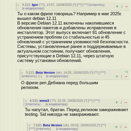
4.212
,
Igor
(
??
), 13:57, 10/08/2025 [
^
] [
^^
] [
^^^
] [
ответить
]
+
–
/
[
к модератору
]
Ты о каком фризе говоришь? Например в мае 2025г.
вышел debian 12.11
В версию Debian 12.11 включены накопившиеся
обновления пакетов и добавлены исправления в
инсталлятор. Этот выпуск включает 81 обновление с
устранением проблем со стабильностью и 45
обновлений с устранением уязвимостей безопасности.
Системы, установленные ранее и поддерживаемые в
актуальном состоянии, получают обновления,
присутствующие в Debian 12.11, через штатную
систему установки обновлений.
+1
5.213
,
Beta Version
(
ok
), 14:05, 10/08/2025 [
^
] [
^^
] [
^^^
]
+
–
[
ответить
]
[
↓
] [
к модератору
]
/
О фризе реп Дебиана перед большим
релизом.
6.519
,
www2
(
??
), 22:26, 19/08/2025 [
^
] [
^^
] [
^^^
]
+
–
/
[
ответить
]
[
к модератору
]
Ты напутал, братан. Перед релизом замораживают
testing. Sid никогда не замораживают.
7.520
,
Beta Version
(
ok
), 09:55, 20/08/2025 [
^
] [
^^
]
+
–
/
[
^^^
] [
ответить
]
[
к модератору
]