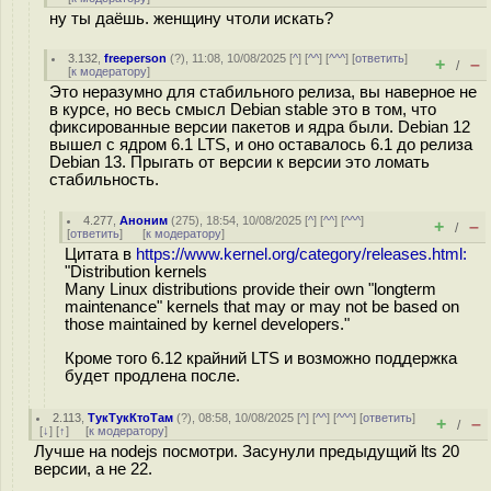
ну ты даёшь. женщину чтоли искать?
3.132
,
freeperson
(
?
), 11:08, 10/08/2025 [
^
] [
^^
] [
^^^
] [
ответить
]
+
–
/
[
к модератору
]
Это неразумно для стабильного релиза, вы наверное не
в курсе, но весь смысл Debian stable это в том, что
фиксированные версии пакетов и ядра были. Debian 12
вышел с ядром 6.1 LTS, и оно оставалось 6.1 до релиза
Debian 13. Прыгать от версии к версии это ломать
стабильность.
4.277
,
Аноним
(
275
), 18:54, 10/08/2025 [
^
] [
^^
] [
^^^
]
+
–
/
[
ответить
]
[
к модератору
]
Цитата в
https://www.kernel.org/category/releases.html:
"Distribution kernels
Many Linux distributions provide their own "longterm
maintenance" kernels that may or may not be based on
those maintained by kernel developers."
Кроме того 6.12 крайний LTS и возможно поддержка
будет продлена после.
2.113
,
ТукТукКтоТам
(
?
), 08:58, 10/08/2025 [
^
] [
^^
] [
^^^
] [
ответить
]
+
–
/
[
↓
] [
↑
] [
к модератору
]
Лучше на nodejs посмотри. Засунули предыдущий lts 20
версии, а не 22.