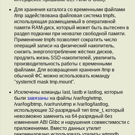
Для хранения каталога со временными файлами
/tmp задействована файловая система tmpfs,
использующая размещаемый в оперативной
памяти RAM-диск, который может быть вытеснен в
раздел подкачки при нехватке свободной памяти.
Применение tmpfs позволяет сократить число
операций записи на физический накопитель,
снизить энергопотребление жёстких дисков,
продлить жизнь SSD-накопителей, увеличить
производительность работы с временными
файлами. Для возвращения хранения /tmp в
обычной ФС можно использовать команду
"systemctl mask tmp.mount".
Исключены команды last, lastb и lastlog, которые
были
завязаны
на файлы /var/log/wtmp,
/var/log/btmp, /var/run/utmp и /var/log/lastlog,
использующие 32-разрядный тип time_t, который
невозможно заменить на 64-разрядный без
изменения ABI Glibc и нарушения совместимости с
приложениями. Вместо данных утилит
рекомендовано использовать утилиты wtmpdb,