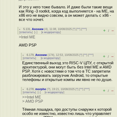
И это у него тоже бывало. И даже были такие вещи
как Ring -3 rootkit, когда код выполняется - на ME, на
x86 его не видно совсем, а он может делать c x86 -
все что хочет.
5.131
,
Аноним
(
4
), 11:08, 10/08/2025 [
^
] [
^^
] [
^^^
]
+
–
/
[
ответить
]
[
↓
] [
к модератору
]
>Intel ME
AMD PSP
6.179
,
Аноним
(
174
), 12:53, 10/08/2025 [
^
] [
^^
] [
^^^
]
+
–
/
[
ответить
]
[
к модератору
]
Единственный выход это RISC-V ЦПУ, с открытой
архитектурой, они могут быть без Intel ME и AMD
PSP. Хотя с новостями о том что в TC запретили
разблокировать загрузчик Android, то открытые
телефоны и открытые компы им явно не по душе.
6.278
,
morphe
(
?
), 19:21, 10/08/2025 [
^
] [
^^
] [
^^^
]
+
–
/
[
ответить
]
[
↓
] [
к модератору
]
>>Intel ME
> AMD PSP
Тёмная лошадка, про доступы снаружи к которой
особо не известно, известно лишь что управляет