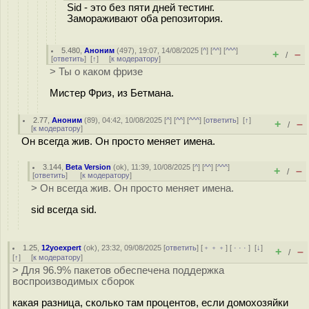
Sid - это без пяти дней тестинг.
Замораживают оба репозитория.
5.480
,
Аноним
(
497
), 19:07, 14/08/2025 [
^
] [
^^
] [
^^^
]
+
–
/
[
ответить
]
[
↑
] [
к модератору
]
> Ты о каком фризе
Мистер Фриз, из Бетмана.
2.77
,
Аноним
(
89
), 04:42, 10/08/2025 [
^
] [
^^
] [
^^^
] [
ответить
]
[
↑
]
+
–
/
[
к модератору
]
Он всегда жив. Он просто меняет имена.
3.144
,
Beta Version
(
ok
), 11:39, 10/08/2025 [
^
] [
^^
] [
^^^
]
+
–
/
[
ответить
]
[
к модератору
]
> Он всегда жив. Он просто меняет имена.
sid всегда sid.
1.25
,
12yoexpert
(
ok
), 23:32, 09/08/2025 [
ответить
] [
﹢﹢﹢
] [
· · ·
]
[
↓
]
+
–
/
[
↑
] [
к модератору
]
> Для 96.9% пакетов обеспечена поддержка
воспроизводимых сборок
какая разница, сколько там процентов, если домохозяйки