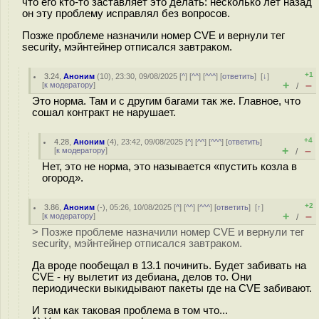
что его кто-то заставляет это делать: несколько лет назад
он эту проблему исправлял без вопросов.
Позже проблеме назначили номер CVE и вернули тег
security, мэйнтейнер отписался завтраком.
+1
3.24
,
Аноним
(
10
), 23:30, 09/08/2025 [
^
] [
^^
] [
^^^
] [
ответить
]
[
↓
]
+
–
[
к модератору
]
/
Это норма. Там и с другим багами так же. Главное, что
сошал контракт не нарушает.
+4
4.28
,
Аноним
(
4
), 23:42, 09/08/2025 [
^
] [
^^
] [
^^^
] [
ответить
]
+
–
[
к модератору
]
/
Нет, это не норма, это называется «пустить козла в
огород».
+2
3.86
,
Аноним
(
-
), 05:26, 10/08/2025 [
^
] [
^^
] [
^^^
] [
ответить
]
[
↑
]
+
–
[
к модератору
]
/
> Позже проблеме назначили номер CVE и вернули тег
security, мэйнтейнер отписался завтраком.
Да вроде пообещал в 13.1 починить. Будет забивать на
CVE - ну вылетит из дебиана, делов то. Они
периодически выкидывают пакеты где на CVE забивают.
И там как таковая проблема в том что...