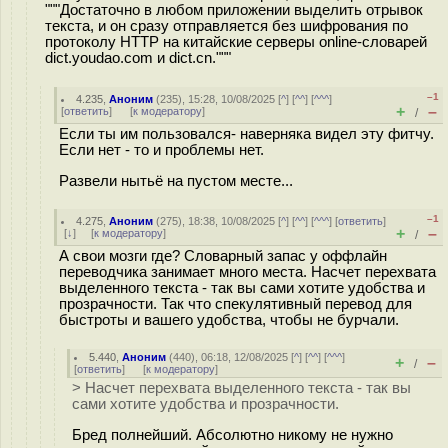
"""Достаточно в любом приложении выделить отрывок
текста, и он сразу отправляется без шифрования по
протоколу HTTP на китайские серверы online-словарей
dict.youdao.com и dict.cn."""
–1
4.235
,
Аноним
(
235
), 15:28, 10/08/2025 [
^
] [
^^
] [
^^^
]
+
–
[
ответить
]
[
к модератору
]
/
Если ты им пользовался- наверняка видел эту фитчу.
Если нет - то и проблемы нет.
Развели нытьё на пустом месте...
–1
4.275
,
Аноним
(
275
), 18:38, 10/08/2025 [
^
] [
^^
] [
^^^
] [
ответить
]
+
–
[
↓
] [
к модератору
]
/
А свои мозги где? Словарный запас у оффлайн
переводчика занимает много места. Насчет перехвата
выделенного текста - так вы сами хотите удобства и
прозрачности. Так что спекулятивный перевод для
быстроты и вашего удобства, чтобы не бурчали.
5.440
,
Аноним
(
440
), 06:18, 12/08/2025 [
^
] [
^^
] [
^^^
]
+
–
/
[
ответить
]
[
к модератору
]
> Насчет перехвата выделенного текста - так вы
сами хотите удобства и прозрачности.
Бред полнейший. Абсолютно никому не нужно