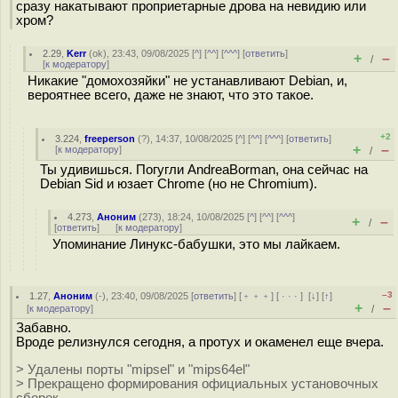
сразу накатывают проприетарные дрова на невидию или
хром?
2.29
,
Kerr
(
ok
), 23:43, 09/08/2025 [
^
] [
^^
] [
^^^
] [
ответить
]
+
–
/
[
к модератору
]
Никакие "домохозяйки" не устанавливают Debian, и,
вероятнее всего, даже не знают, что это такое.
+2
3.224
,
freeperson
(
?
), 14:37, 10/08/2025 [
^
] [
^^
] [
^^^
] [
ответить
]
+
–
[
к модератору
]
/
Ты удивишься. Погугли AndreaBorman, она сейчас на
Debian Sid и юзает Chrome (но не Chromium).
4.273
,
Аноним
(
273
), 18:24, 10/08/2025 [
^
] [
^^
] [
^^^
]
+
–
/
[
ответить
]
[
к модератору
]
Упоминание Линукс-бабушки, это мы лайкаем.
–3
1.27
,
Аноним
(
-
), 23:40, 09/08/2025 [
ответить
] [
﹢﹢﹢
] [
· · ·
]
[
↓
] [
↑
]
+
–
[
к модератору
]
/
Забавно.
Вроде релизнулся сегодня, а протух и окаменел еще вчера.
> Удалены порты "mipsel" и "mips64el"
> Прекращено формирования официальных установочных
сборок