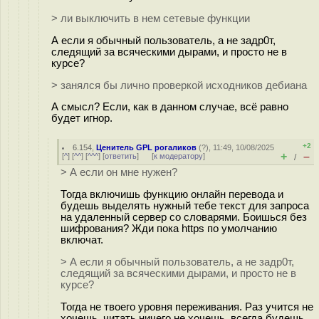
> ли выключить в нем сетевые функции
А если я обычный пользователь, а не задр0т,
следящий за всяческими дырами, и просто не в
курсе?
> занялся бы лично проверкой исходников дебиана
А смысл? Если, как в данном случае, всё равно
будет игнор.
+2
6.154
,
Ценитель GPL рогаликов
(
?
), 11:49, 10/08/2025
+
–
[
^
] [
^^
] [
^^^
] [
ответить
]
[
к модератору
]
/
> А если он мне нужен?
Тогда включишь функцию онлайн перевода и
будешь выделять нужный тебе текст для запроса
на удаленный сервер со словарями. Боишься без
шифрования? Жди пока https по умолчанию
включат.
> А если я обычный пользователь, а не задр0т,
следящий за всяческими дырами, и просто не в
курсе?
Тогда не твоего уровня переживания. Раз учится не
хочешь, читать ничего не хочешь, всегда будешь