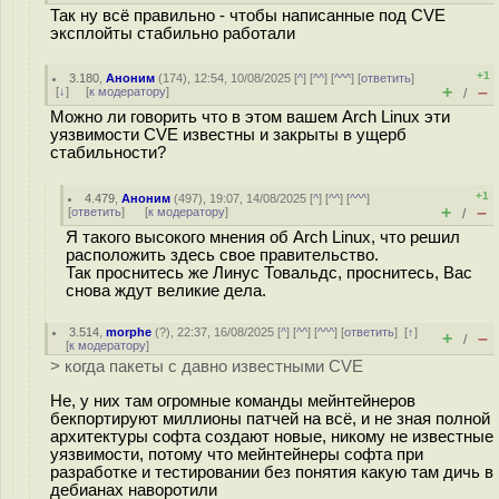
Так ну всё правильно - чтобы написанные под CVE
эксплойты стабильно работали
+1
3.180
,
Аноним
(
174
), 12:54, 10/08/2025 [
^
] [
^^
] [
^^^
] [
ответить
]
+
–
[
↓
] [
к модератору
]
/
Можно ли говорить что в этом вашем Arch Linux эти
уязвимости CVE известны и закрыты в ущерб
стабильности?
+1
4.479
,
Аноним
(
497
), 19:07, 14/08/2025 [
^
] [
^^
] [
^^^
]
+
–
[
ответить
]
[
к модератору
]
/
Я такого высокого мнения об Arch Linux, что решил
расположить здесь свое правительство.
Так проснитесь же Линус Товальдс, проснитесь, Вас
снова ждут великие дела.
3.514
,
morphe
(
?
), 22:37, 16/08/2025 [
^
] [
^^
] [
^^^
] [
ответить
]
[
↑
]
+
–
/
[
к модератору
]
> когда пакеты с давно известными CVE
Не, у них там огромные команды мейнтейнеров
бекпортируют миллионы патчей на всё, и не зная полной
архитектуры софта создают новые, никому не известные
уязвимости, потому что мейнтейнеры софта при
разработке и тестировании без понятия какую там дичь в
дебианах наворотили