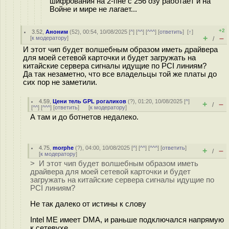
шифрования на 2-пне с 256 озу работает и на
Войне и мире не лагает...
+2
3.52
,
Аноним
(
52
), 00:54, 10/08/2025 [
^
] [
^^
] [
^^^
] [
ответить
]
[
↑
]
+
–
[
к модератору
]
/
И этот чип будет волшебным образом иметь драйвера
для моей сетевой карточки и будет загружать на
китайские сервера сигналы идущие по PCI линиям?
Да так незаметно, что все владельцы той же платы до
сих пор не заметили.
4.59
,
Цени тель GPL рогаликов
(
?
), 01:20, 10/08/2025 [
^
]
+
–
/
[
^^
] [
^^^
] [
ответить
]
[
к модератору
]
А там и до ботнетов недалеко.
4.75
,
morphe
(
?
), 04:00, 10/08/2025 [
^
] [
^^
] [
^^^
] [
ответить
]
+
–
/
[
к модератору
]
> И этот чип будет волшебным образом иметь
драйвера для моей сетевой карточки и будет
загружать на китайские сервера сигналы идущие по
PCI линиям?
Не так далеко от истины к слову
Intel ME имеет DMA, и раньше подключался напрямую
к сетевухе