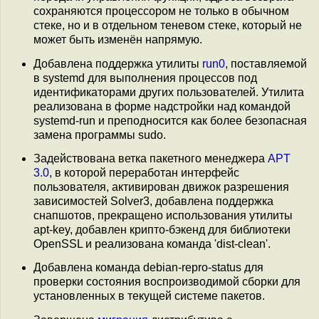
сохраняются процессором не только в обычном
стеке, но и в отдельном теневом стеке, который не
может быть изменён напрямую.
Добавлена поддержка утилиты
run0
, поставляемой
в systemd для выполнения процессов под
идентификаторами других пользователей. Утилита
реализована в форме надстройки над командой
systemd-run и преподносится как более безопасная
замена программы sudo.
Задействована ветка пакетного менеджера
APT
3.0
, в которой переработан интерфейс
пользователя, активирован движок разрешения
зависимостей Solver3, добавлена поддержка
снапшотов, прекращено использования утилиты
apt-key, добавлен крипто-бэкенд для библиотеки
OpenSSL и реализована команда 'dist-clean'.
Добавлена команда debian-repro-status для
проверки состояния воспроизводимой сборки для
установленных в текущей системе пакетов.