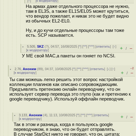
[
↑
] [
к модератору
]
На армах даже отдельного процессора не нужно,
там в EL3S, а также EL1S/EL0S может крутиться,
что вендор пожелает, и никак это не будет видно
из обычных EL2-EL0.
Ну, и до кучи отдельные процессоры там тоже
есть. SCP называется.
5.505
,
SKZ
(
?
), 04:57, 16/08/2025 [
^
] [
^^
] [
^^^
] [
ответить
]
[
↑
]
+
–
/
[
к модератору
]
У ME свой MAC,а пакеты он гоняет по NCSI.
–2
2.76
,
Аноним
(
89
), 04:37, 10/08/2025 [
^
] [
^^
] [
^^^
] [
ответить
]
[
↓
] [
↑
]
+
–
[
к модератору
]
/
Ты сам можешь легко решить этот вопрос настройкой
коллекции плагинов как описано сопровождающим.
Предъявлять претензию онлайн переводчику, что он
использует сервер перевода это глупо (как и претензию к
google переводчику). Используй оффлайн переводчик.
3.133
,
Аноним
(
4
), 11:13, 10/08/2025 [
^
] [
^^
] [
^^^
] [
ответить
]
+
–
/
[
к модератору
]
Так в этом и разница, когда я пользуюсь google
переводчиком, я знаю, что он будет отправлять.
В случае StarDict никто не говорил, что он, цитата: