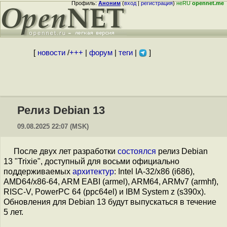
Профиль:
Аноним
(
вход
|
регистрация
)
неRU
opennet.me
[
новости
/
+++
|
форум
|
теги
|
]
Релиз Debian 13
09.08.2025 22:07 (MSK)
После двух лет разработки
состоялся
релиз Debian
13 "Trixie", доступный для восьми официально
поддерживаемых
архитектур
: Intel IA-32/x86 (i686),
AMD64/x86-64, ARM EABI (armel), ARM64, ARMv7 (armhf),
RISC-V, PowerPC 64 (ppc64el) и IBM System z (s390x).
Обновления для Debian 13 будут выпускаться в течение
5 лет.