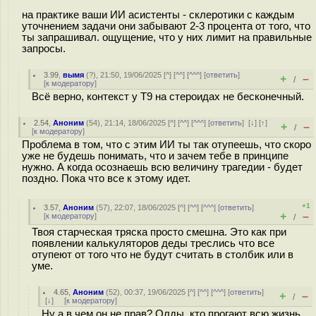
на практике ваши ИИ асистенты - склеротики с каждым
уточнением задачи они забывают 2-3 процента от того, что
ты запрашивал. ощущение, что у них лимит на правильные
запросы.
3.99
,
вымя
(
?
), 21:50, 19/06/2025 [
^
] [
^^
] [
^^^
] [
ответить
]
+
–
/
[
к модератору
]
Всё верно, контекст у Т9 на стероидах не бесконечный.
2.54
,
Аноним
(
54
), 21:14, 18/06/2025 [
^
] [
^^
] [
^^^
] [
ответить
]
[
↓
] [
↑
]
+
–
/
[
к модератору
]
Проблема в том, что с этим ИИ ты так отупeeшь, что скоро
уже не будешь понимать, что и зачем тебе в принципе
нужно. А когда осознаешь всю величину трагедии - будет
поздно. Пока что все к этому идет.
+1
3.57
,
Аноним
(
57
), 22:07, 18/06/2025 [
^
] [
^^
] [
^^^
] [
ответить
]
+
–
[
к модератору
]
/
Твоя старческая тряска просто смешна. Это как при
появлении калькуляторов деды треслись что все
отупеют от того что не будут считать в столбик или в
уме.
4.65
,
Аноним
(
52
), 00:37, 19/06/2025 [
^
] [
^^
] [
^^^
] [
ответить
]
+
–
/
[
↓
] [
к модератору
]
Ну а в чем он не прав? Олды, кто прогают всю жизнь