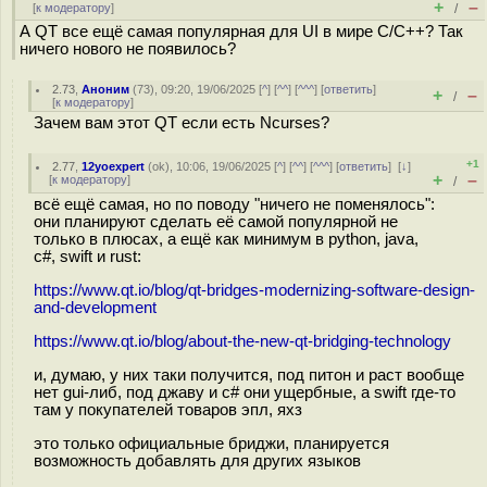
+
–
[
к модератору
]
/
А QT все ещё самая популярная для UI в мире C/C++? Так
ничего нового не появилось?
2.73
,
Аноним
(
73
), 09:20, 19/06/2025 [
^
] [
^^
] [
^^^
] [
ответить
]
+
–
/
[
к модератору
]
Зачем вам этот QT если есть Ncurses?
+1
2.77
,
12yoexpert
(
ok
), 10:06, 19/06/2025 [
^
] [
^^
] [
^^^
] [
ответить
]
[
↓
]
+
–
[
к модератору
]
/
всё ещё самая, но по поводу "ничего не поменялось":
они планируют сделать её самой популярной не
только в плюсах, а ещё как минимум в python, java,
с#, swift и rust:
https://www.qt.io/blog/qt-bridges-modernizing-software-design-
and-development
https://www.qt.io/blog/about-the-new-qt-bridging-technology
и, думаю, у них таки получится, под питон и раст вообще
нет gui-либ, под джаву и c# они ущербные, а swift где-то
там у покупателей товаров эпл, яхз
это только официальные бриджи, планируется
возможность добавлять для других языков