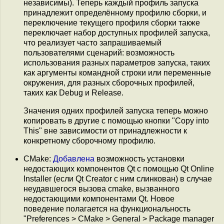
независимы). Теперь каждый профиль запуска
принадлежит определённому профилю сборки, и
переключение текущего профиля сборки также
переключает набор доступных профилей запуска,
что реализует часто запрашиваемый
пользователями сценарий: возможность
использования разных параметров запуска, таких
как аргументы командной строки или переменные
окружения, для разных сборочных профилей,
таких как Debug и Release.
Значения одних профилей запуска теперь можно
копировать в другие с помощью кнопки "Copy into
This" вне зависимости от принадлежности к
конкретному сборочному профилю.
CMake:
Добавлена
возможность установки
недостающих компонентов Qt с помощью Qt Online
Installer (если Qt Creator с ним слинкован) в случае
неудавшегося вызова cmake, вызванного
недостающими компонентами Qt. Новое
поведение полагается на функциональность
"Preferences > CMake > General > Package manager