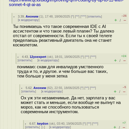
sonnet-4-qt-ai-as
–26
3.39
,
Аноним
(
1
), 17:48, 18/06/2025 [
^
] [
^^
] [
^^^
] [
ответить
]
+
–
[
к модератору
]
/
Ты понимаешь что такое современная IDE с AI
ассистентом и что такое левый плагин? Ты далеко
отстал от современности. Если ты к своей телеге
приделаешь реактивный двигатель она не станет
космолетом.
+24
4.43
,
12yoexpert
(
ok
), 18:01, 18/06/2025 [
^
] [
^^
] [
^^^
]
+
–
[
ответить
]
[
к модератору
]
/
понимаю: скам для инвалидов умственного
труда и то, и другое. и чем больше вас таких,
тем больше у меня зепка
–5
5.62
,
Аноним
(
62
), 22:55, 18/06/2025 [
^
] [
^^
] [
^^^
]
+
–
[
ответить
]
[
к модератору
]
/
Ох уж эти незаменимые. Да нет, зарплата у вас
может стать и меньше, если вообще не выпнут на
мороз, как не способного пользоваться
современным инструментом.
+7
6.67
,
keydon
(
ok
), 03:40, 19/06/2025 [
^
] [
^^
] [
^^^
]
+
–
[
ответить
]
[
↓
] [
к модератору
]
/