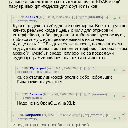
раньше я видел только костыли для rust от KDAB и ещё
пару кривых qml-поделок для других языков
3.79
,
Аноним
(
52
), 10:28, 19/06/2025 [
^
] [
^^
] [
^^^
] [
ответить
]
[
↓
]
+
–
/
[
к модератору
]
Кути еще дико в эмбеддовке популярны. Все это грустно
как-то, реально когда ищешь библу для отрисовки
интерфейсов, тебе предлагают либо монструозное кутэ,
либо самому с нуля реализовывать на опенжл.
А, еще есть JUCE - для тех же плюсов, но она заточена
под аудиоплагины в основном, интерфейсы рисовать там
можно(и нужно), и вроде неплохо, но за пределами
аудиопрограммирования она почти неизвестна.
4.80
,
12yoexpert
(
ok
), 10:41, 19/06/2025 [
^
] [
^^
] [
^^^
]
+
–
/
[
ответить
]
[
к модератору
]
хз, со статик линковкой вполне себе небольшие
бинарники получаются
4.92
,
Аноним
(
60
), 14:28, 19/06/2025 [
^
] [
^^
] [
^^^
] [
ответить
]
+
–
/
[
к модератору
]
Надо не на OpenGL, а на XLib.
–1
3.96
,
ковролин
(
?
), 18:35, 19/06/2025 [
^
] [
^^
] [
^^^
] [
ответить
]
[
↑
]
+
–
[
к модератору
]
/
> под питон и раст вообще нет gui-либ