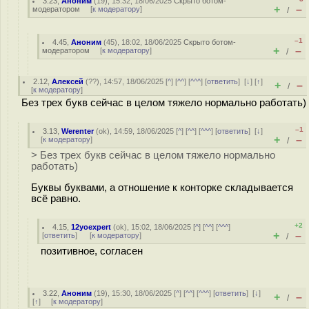
3.23
,
Аноним
(
19
), 15:32, 18/06/2025
Скрыто ботом-
+
–
модератором
[
к модератору
]
/
–1
4.45
,
Аноним
(
45
), 18:02, 18/06/2025
Скрыто ботом-
+
–
модератором
[
к модератору
]
/
2.12
,
Алексей
(
??
), 14:57, 18/06/2025 [
^
] [
^^
] [
^^^
] [
ответить
]
[
↓
] [
↑
]
+
–
/
[
к модератору
]
Без трех букв сейчас в целом тяжело нормально работать)
–1
3.13
,
Werenter
(
ok
), 14:59, 18/06/2025 [
^
] [
^^
] [
^^^
] [
ответить
]
[
↓
]
+
–
[
к модератору
]
/
> Без трех букв сейчас в целом тяжело нормально
работать)
Буквы буквами, а отношение к конторке складывается
всё равно.
+2
4.15
,
12yoexpert
(
ok
), 15:02, 18/06/2025 [
^
] [
^^
] [
^^^
]
+
–
[
ответить
]
[
к модератору
]
/
позитивное, согласен
3.22
,
Аноним
(
19
), 15:30, 18/06/2025 [
^
] [
^^
] [
^^^
] [
ответить
]
[
↓
]
+
–
/
[
↑
] [
к модератору
]