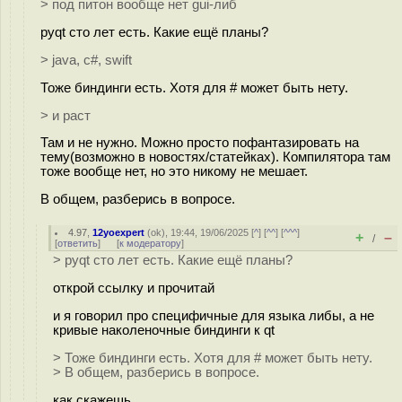
> под питон вообще нет gui-либ
pyqt сто лет есть. Какие ещё планы?
> java, с#, swift
Тоже биндинги есть. Хотя для # может быть нету.
> и раст
Там и не нужно. Можно просто пофантазировать на
тему(возможно в новостях/статейках). Компилятора там
тоже вообще нет, но это никому не мешает.
В общем, разберись в вопросе.
4.97
,
12yoexpert
(
ok
), 19:44, 19/06/2025 [
^
] [
^^
] [
^^^
]
+
–
/
[
ответить
]
[
к модератору
]
> pyqt сто лет есть. Какие ещё планы?
открой ссылку и прочитай
и я говорил про специфичные для языка либы, а не
кривые наколеночные биндинги к qt
> Тоже биндинги есть. Хотя для # может быть нету.
> В общем, разберись в вопросе.
как скажешь