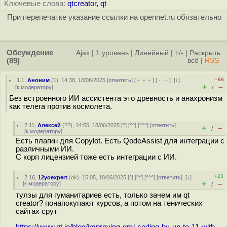
Ключевые слова:
qtcreator
,
qt
При перепечатке указание ссылки на opennet.ru обязательно
Обсуждение
Ajax
|
1 уровень
|
Линейный
|
+/-
|
Раскрыть
(89)
всё
|
RSS
–66
1.1
,
Аноним
(
1
), 14:38, 18/06/2025 [
ответить
] [
﹢﹢﹢
] [
· · ·
]
[
↓
]
+
–
[
к модератору
]
/
Без встроенного ИИ ассистента это древность и анахронизм
как телега против космолета.
2.11
,
Алексей
(
??
), 14:55, 18/06/2025 [
^
] [
^^
] [
^^^
] [
ответить
]
+
–
/
[
к модератору
]
Есть плагин для Copylot. Есть QodeAssist для интеграции с
различными ИИ.
С корп лицензией тоже есть интеграции с ИИ.
+23
2.16
,
12yoexpert
(
ok
), 15:05, 18/06/2025 [
^
] [
^^
] [
^^^
] [
ответить
]
[
↓
]
+
–
[
к модератору
]
/
тулзы для гуманитариев есть, только зачем им qt
creator? понапокупают курсов, а потом на тенических
сайтах срут
https://www.qt.io/blog/improving-qml-coding-by-up-to-11-with-