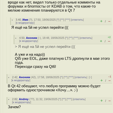
вроде как нет, видел только отдельные комменты на
форумах и блогпосты от KDAB о том, что какие-то
мелкие изменения планируются в Qt 7
3.40
,
Имя
(
?
), 17:50, 18/06/2025 [
^
] [
^^
] [
^^^
] [
ответить
]
+
–
/
[
к модератору
]
Я ещё на 5й не успел перейти (((
+2
4.50
,
Аноним
(
-
), 18:48, 18/06/2025 [
^
] [
^^
] [
^^^
] [
ответить
]
+
–
[
к модератору
]
/
> Я ещё на 5й не успел перейти (((
А уже и на надо))
Qt5 уже EOL, даже платную LTS дропнули в мае этого
года.
Переходи сразу на Qt6!
–1
2.42
,
Аноним
(
42
), 17:58, 18/06/2025 [
^
] [
^^
] [
^^^
] [
ответить
]
[
↑
]
+
–
[
к модератору
]
/
В Qt 42 обещают, что любую программу можно будет
оформить однострочником «Хочу…». ;-)
2.82
,
Andrey
(
??
), 11:32, 19/06/2025 [
^
] [
^^
] [
^^^
] [
ответить
]
+
–
/
[
к модератору
]
Зачем?