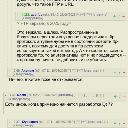
досуге, что такое FTP и URL.
4.113
,
adolfus
(
ok
), 14:42, 25/06/2025 [
^
] [
^^
] [
^^^
] [
ответить
]
+
–
/
[
к модератору
]
> FTP зеркало в 2025 году?
Это зеркало, а шлюз. Распространенные
браузеры перестали внутренне поддерживать ftp-
протокол, а тупые нубы не в состоянии освоить ftp-
клиент, поэтому для доступа к ftp-ресурсам
используется такой вот метод. А что касается самого
протокола ftp, то альтернативы нет и не предвидится --
к протоколу ничего не добавить и не убавить.
2.69
,
Аноним
(
69
), 07:11, 19/06/2025 [
^
] [
^^
] [
^^^
] [
ответить
]
[
↑
]
+
–
/
[
к модератору
]
Ничего, в Китае тоже не открывается.
1.36
,
Nochi
(
?
), 16:58, 18/06/2025 [
ответить
] [
﹢﹢﹢
] [
· · ·
]
[
↓
] [
↑
]
+
–
/
[
к модератору
]
Есть инфа, когда примерно начнется разработка Qt 7?
2.37
,
12yoexpert
(
ok
), 17:11, 18/06/2025 [
^
] [
^^
] [
^^^
] [
ответить
]
[
↓
]
+
–
/
[
к модератору
]