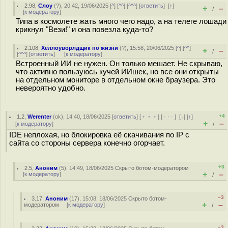
2.98
,
Слоу
(
?
), 20:42, 19/06/2025 [
^
] [
^^
] [
^^^
] [
ответить
]
[
↑
]
+
–
/
[
к модератору
]
Типа в космолете жать много чего надо, а на телеге лошади
крикнул "Вези!" и она повезла куда-то?
2.108
,
Хеллоуворлдщик по жизни
(
?
), 15:58, 20/06/2025 [
^
] [
^^
]
+
–
/
[
^^^
] [
ответить
]
[
к модератору
]
Встроенный ИИ не нужен. Он только мешает. Не скрываю,
что активно пользуюсь кучей ИИшек, но все они открыты
на отдельном мониторе в отдельном окне браузера. Это
невероятно удобно.
+4
1.2
,
Werenter
(
ok
), 14:40, 18/06/2025 [
ответить
] [
﹢﹢﹢
] [
· · ·
]
[
↓
] [
↑
]
+
–
[
к модератору
]
/
IDE неплохая, но блокировка её скачивания по IP с
сайта со стороны сервера конечно огорчает.
+3
2.5
,
Аноним
(
5
), 14:49, 18/06/2025
Скрыто ботом-модератором
+
–
[
к модератору
]
/
–3
3.17
,
Аноним
(
17
), 15:08, 18/06/2025
Скрыто ботом-
+
–
модератором
[
к модератору
]
/
–3