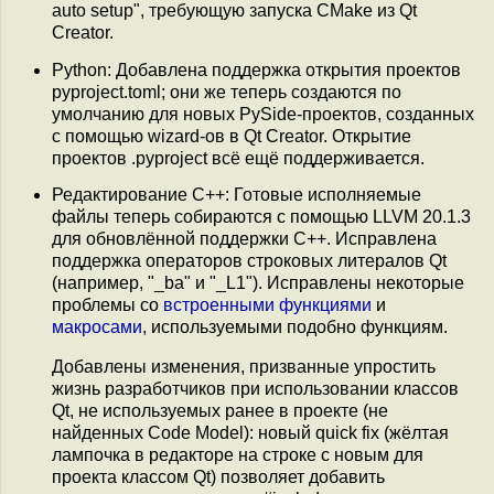
auto setup", требующую запуска CMake из Qt
Creator.
Python: Добавлена поддержка открытия проектов
pyproject.toml; они же теперь создаются по
умолчанию для новых PySide-проектов, созданных
с помощью wizard-ов в Qt Creator. Открытие
проектов .pyproject всё ещё поддерживается.
Редактирование C++: Готовые исполняемые
файлы теперь собираются с помощью LLVM 20.1.3
для обновлённой поддержки C++. Исправлена
поддержка операторов строковых литералов Qt
(например, "_ba" и "_L1"). Исправлены некоторые
проблемы со
встроенными функциями
и
макросами
, используемыми подобно функциям.
Добавлены изменения, призванные упростить
жизнь разработчиков при использовании классов
Qt, не используемых ранее в проекте (не
найденных Code Model): новый quick fix (жёлтая
лампочка в редакторе на строке с новым для
проекта классом Qt) позволяет добавить