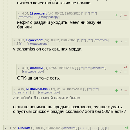
низкого качества и я таких не помню.
4.64
,
12yoexpert
(
ok
), 00:32, 19/06/2025 [
^
] [
^^
] [
^^^
]
+
–
/
[
ответить
]
[
к модератору
]
нефиг с раздачи уходить, меня ни разу не
банили
3.63
,
12yoexpert
(
ok
), 00:32, 19/06/2025 [
^
] [
^^
] [
^^^
] [
ответить
]
+
–
/
[
↓
] [
↑
] [
к модератору
]
у transmission есть qt-шная морда
–1
4.91
,
Аноним
(
-
), 13:54, 19/06/2025 [
^
] [
^^
] [
^^^
] [
ответить
]
+
–
[
к модератору
]
/
GTK-шная тоже есть.
3.70
,
ыываываываы
(
?
), 08:13, 19/06/2025 [
^
] [
^^
] [
^^^
]
+
–
/
[
ответить
]
[
↑
] [
к модератору
]
>гигабайт 6 на моей памяти было
если не понимаешь предмет разговора, лучше жувать.
с пустым списком раздач сколько? хотя бы 50МБ есть?
+2
1.72
,
Аноним
(
-
), 08:45, 19/06/2025 [
ответить
] [
﹢﹢﹢
] [
· · ·
]
[
↓
] [
↑
]