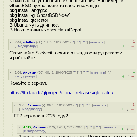
Можно легко установить из репозитория. Например, в
GhostBSD нужно всего-то ввести команды:
pkg install lang/gcc
pkg install -g 'GhostBSD*-dev'
pkg install qtcreator
В Ubuntu чуть длиннее.
В Haiku ставить через HaikuDepot.
–1
2.46
,
adolfus
(
ok
), 18:03, 18/06/2025 [
^
] [
^^
] [
^^^
] [
ответить
]
+
–
[
к модератору
]
/
Скачивайте Slickedit, лечите от жадности рутрекером
и работайте.
+1
2.66
,
Аноним
(
66
), 00:42, 19/06/2025 [
^
] [
^^
] [
^^^
] [
ответить
]
[
↓
]
+
–
[
к модератору
]
/
Качайте с зеркал.
https://ftp.fau.de/qtproject/official_releases/qtcreator/
–2
3.75
,
Аноним
(
-
), 09:45, 19/06/2025 [
^
] [
^^
] [
^^^
] [
ответить
]
+
–
[
к модератору
]
/
FTP зеркало в 2025 году?
4.112
,
Аноним
(
112
), 19:31, 22/06/2025 [
^
] [
^^
] [
^^^
] [
ответить
]
+
–
/
[
к модератору
]
Даже не знаю, что вам ответить. Почитайте, что ли, на