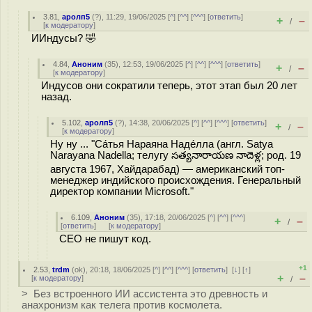
3.81
,
аролп5
(
?
), 11:29, 19/06/2025 [
^
] [
^^
] [
^^^
] [
ответить
]
+
–
/
[
к модератору
]
ИИндусы? 🤣
4.84
,
Аноним
(
35
), 12:53, 19/06/2025 [
^
] [
^^
] [
^^^
] [
ответить
]
+
–
/
[
к модератору
]
Индусов они сократили теперь, этот этап был 20 лет
назад.
5.102
,
аролп5
(
?
), 14:38, 20/06/2025 [
^
] [
^^
] [
^^^
] [
ответить
]
+
–
/
[
к модератору
]
Ну ну ... "Са́тья Нараяна Наде́лла (англ. Satya
Narayana Nadella; телугу సత్యనారాయణ నాదెళ్ల; род. 19
августа 1967, Хайдарабад) — американский топ-
менеджер индийского происхождения. Генеральный
директор компании Microsoft."
6.109
,
Аноним
(
35
), 17:18, 20/06/2025 [
^
] [
^^
] [
^^^
]
+
–
/
[
ответить
]
[
к модератору
]
CEO не пишут код.
+1
2.53
,
trdm
(
ok
), 20:18, 18/06/2025 [
^
] [
^^
] [
^^^
] [
ответить
]
[
↓
] [
↑
]
+
–
[
к модератору
]
/
> Без встроенного ИИ ассистента это древность и
анахронизм как телега против космолета.