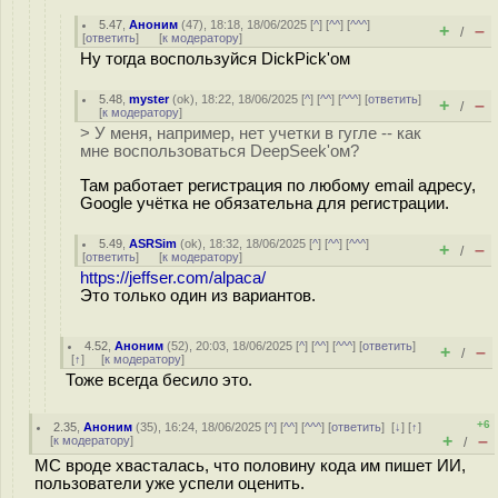
5.47
,
Аноним
(
47
), 18:18, 18/06/2025 [
^
] [
^^
] [
^^^
]
+
–
/
[
ответить
]
[
к модератору
]
Ну тогда воспользуйся DickPick'ом
5.48
,
myster
(
ok
), 18:22, 18/06/2025 [
^
] [
^^
] [
^^^
] [
ответить
]
+
–
/
[
к модератору
]
> У меня, например, нет учетки в гугле -- как
мне воспользоваться DeepSeek'ом?
Там работает регистрация по любому email адресу,
Google учётка не обязательна для регистрации.
5.49
,
ASRSim
(
ok
), 18:32, 18/06/2025 [
^
] [
^^
] [
^^^
]
+
–
/
[
ответить
]
[
к модератору
]
https://jeffser.com/alpaca/
Это только один из вариантов.
4.52
,
Аноним
(
52
), 20:03, 18/06/2025 [
^
] [
^^
] [
^^^
] [
ответить
]
+
–
/
[
↑
] [
к модератору
]
Тоже всегда бесило это.
+6
2.35
,
Аноним
(
35
), 16:24, 18/06/2025 [
^
] [
^^
] [
^^^
] [
ответить
]
[
↓
] [
↑
]
+
–
[
к модератору
]
/
МС вроде хвасталась, что половину кода им пишет ИИ,
пользователи уже успели оценить.