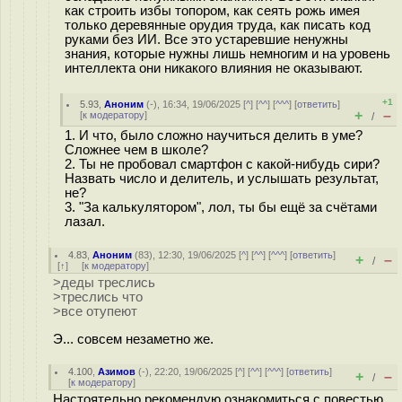
как строить избы топором, как сеять рожь имея
только деревянные орудия труда, как писать код
руками без ИИ. Все это устаревшие ненужны
знания, которые нужны лишь немногим и на уровень
интеллекта они никакого влияния не оказывают.
+1
5.93
,
Аноним
(
-
), 16:34, 19/06/2025 [
^
] [
^^
] [
^^^
] [
ответить
]
+
–
[
к модератору
]
/
1. И что, было сложно научиться делить в уме?
Сложнее чем в школе?
2. Ты не пробовал смартфон с какой-нибудь сири?
Назвать число и делитель, и услышать результат,
не?
3. "За калькулятором", лол, ты бы ещё за счётами
лазал.
4.83
,
Аноним
(
83
), 12:30, 19/06/2025 [
^
] [
^^
] [
^^^
] [
ответить
]
+
–
/
[
↑
] [
к модератору
]
>деды треслись
>треслись что
>все отупеют
Э... совсем незаметно же.
4.100
,
Азимов
(-), 22:20, 19/06/2025 [
^
] [
^^
] [
^^^
] [
ответить
]
+
–
/
[
к модератору
]
Настоятельно рекомендую ознакомиться с повестью