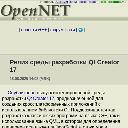
Профиль:
Аноним
(
вход
|
регистрация
)
неRU
opennet.me
[
новости
/
+++
|
форум
|
теги
|
]
Релиз среды разработки Qt Creator
17
18.06.2025 14:08 (MSK)
Опубликован
выпуск интегрированной среды
разработки
Qt Creator 17
, предназначенной для
создания кроссплатформенных приложений с
использованием библиотеки Qt. Поддерживается как
разработка классических программ на языке C++, так и
использование языка QML, в котором для определения
сценариев используется JavaScript, а структура и