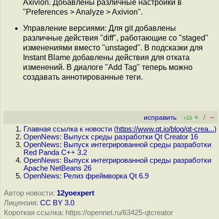
Axivion. Добавлены различные настройки в
"Preferences > Analyze > Axivion".
Управление версиями: Для git добавлены
различные действия "diff", работающие со "staged"
изменениями вместо "unstaged". В подсказки для
Instant Blame добавлены действия для отката
изменений. В диалоге "Add Tag" теперь можно
создавать аннотированные теги.
+
–
исправить
/
+16
Главная ссылка к новости (
https://www.qt.io/blog/qt-crea...
)
OpenNews: Выпуск среды разработки Qt Creator 16
OpenNews: Выпуск интегрированной среды разработки
Red Panda C++ 3.2
OpenNews: Выпуск интегрированной среды разработки
Apache NetBeans 26
OpenNews: Релиз фреймворка Qt 6.9
Автор новости:
12yoexpert
Лицензия:
CC BY 3.0
Короткая ссылка: https://opennet.ru/63425-qtcreator