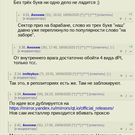
Без трёх букв ни одно дело не ладится ;)
+1
4.31
,
Аноним
(
31
), 16:03, 18/06/2025 [
^
] [
^^
] [
^^^
] [
ответить
]
+
–
[
к модератору
]
/
Сектор приз на барабане, слово из трех букв "наш"
давно уже переплюнуло по популярности слово "на
заборе".
+3
3.38
,
Аноним
(
35
), 17:45, 18/06/2025 [
^
] [
^^
] [
^^^
] [
ответить
]
[
↑
]
+
–
[
к модератору
]
/
От внутреннего врага достаточно обойти 4 вида dPI,
только тсс.
2.14
,
trolleybus
(
?
), 15:01, 18/06/2025 [
^
] [
^^
] [
^^^
] [
ответить
]
[
↑
]
+
–
/
[
к модератору
]
Так это, в репозиториях есть же. Там не заблокируют.
2.34
,
Аноним
(
34
), 16:23, 18/06/2025 [
^
] [
^^
] [
^^^
] [
ответить
]
+
–
/
[
к модератору
]
По идее все дублируется на
https://mirror.yandex.ru/mirrors/qt.io/official_releases/
Нов сам инсталлер приходится вбивать проксю
+2
2.41
,
Аноним
(
41
), 17:56, 18/06/2025 [
^
] [
^^
] [
^^^
] [
ответить
]
+
–
[
к модератору
]
/