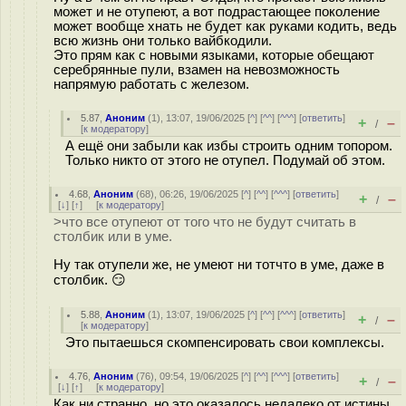
может и не отупеют, а вот подрастающее поколение
может вообще хнать не будет как руками кодить, ведь
всю жизнь они только вайбкодили.
Это прям как с новыми языками, которые обещают
серебрянные пули, взамен на невозможность
напрямую работать с железом.
5.87
,
Аноним
(
1
), 13:07, 19/06/2025 [
^
] [
^^
] [
^^^
] [
ответить
]
+
–
/
[
к модератору
]
А ещё они забыли как избы строить одним топором.
Только никто от этого не отупел. Подумай об этом.
4.68
,
Аноним
(
68
), 06:26, 19/06/2025 [
^
] [
^^
] [
^^^
] [
ответить
]
+
–
/
[
↓
] [
↑
] [
к модератору
]
>что все отупеют от того что не будут считать в
столбик или в уме.
Ну так отупели же, не умеют ни тотчто в уме, даже в
столбик. 😏
5.88
,
Аноним
(
1
), 13:07, 19/06/2025 [
^
] [
^^
] [
^^^
] [
ответить
]
+
–
/
[
к модератору
]
Это пытаешься скомпенсировать свои комплексы.
4.76
,
Аноним
(
76
), 09:54, 19/06/2025 [
^
] [
^^
] [
^^^
] [
ответить
]
+
–
/
[
↓
] [
↑
] [
к модератору
]
Как ни странно, но это оказалось недалеко от истины.