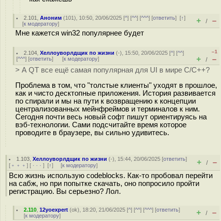
2.101
,
Аноним
(
101
), 10:50, 20/06/2025 [
^
] [
^^
] [
^^^
] [
ответить
]
[
↑
]
+
–
/
[
к модератору
]
Мне кажется win32 популярнее будет
–1
2.104
,
Хеллоуворлдщик по жизни
(-), 15:50, 20/06/2025 [
^
] [
^^
]
+
–
[
^^^
] [
ответить
]
[
к модератору
]
/
> А QT все ещё самая популярная для UI в мире C/C++?
Проблема в том, что "толстые клиенты" уходят в прошлое,
как и чисто десктопные приложения. История развивается
по спирали и мы на пути к возвращению к концепции
централизованных мейнфреймов и терминалов к ним.
Сегодня почти весь новый софт пишут ориентируясь на
вэб-технологии. Сами подсчитайте время которое
проводите в браузере, вы сильно удивитесь.
1.103
,
Хеллоуворлдщик по жизни
(-), 15:44, 20/06/2025 [
ответить
]
+
–
/
[
﹢﹢﹢
] [
· · ·
]
[
↑
] [
к модератору
]
Всю жизнь использую codeblocks. Как-то пробовал перейти
на сабж, но при попытке скачать, оно попросило пройти
регистрацию. Вы серьезно? Лол.
2.110
,
12yoexpert
(
ok
), 18:20, 21/06/2025 [
^
] [
^^
] [
^^^
] [
ответить
]
+
–
/
[
к модератору
]