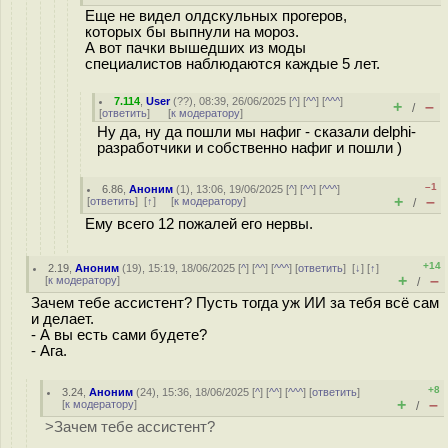
Еще не видел олдскульных прогеров,
которых бы выпнули на мороз.
А вот пачки вышедших из моды
специалистов наблюдаются каждые 5 лет.
7.114
,
User
(
??
), 08:39, 26/06/2025 [
^
] [
^^
] [
^^^
]
+
–
/
[
ответить
]
[
к модератору
]
Ну да, ну да пошли мы нафиг - сказали delphi-
разработчики и собственно нафиг и пошли )
–1
6.86
,
Аноним
(
1
), 13:06, 19/06/2025 [
^
] [
^^
] [
^^^
]
+
–
[
ответить
]
[
↑
] [
к модератору
]
/
Ему всего 12 пожалей его нервы.
+14
2.19
,
Аноним
(
19
), 15:19, 18/06/2025 [
^
] [
^^
] [
^^^
] [
ответить
]
[
↓
] [
↑
]
+
–
[
к модератору
]
/
Зачем тебе ассистент? Пусть тогда уж ИИ за тебя всё сам
и делает.
- А вы есть сами будете?
- Ага.
+8
3.24
,
Аноним
(
24
), 15:36, 18/06/2025 [
^
] [
^^
] [
^^^
] [
ответить
]
+
–
[
к модератору
]
/
>Зачем тебе ассистент?