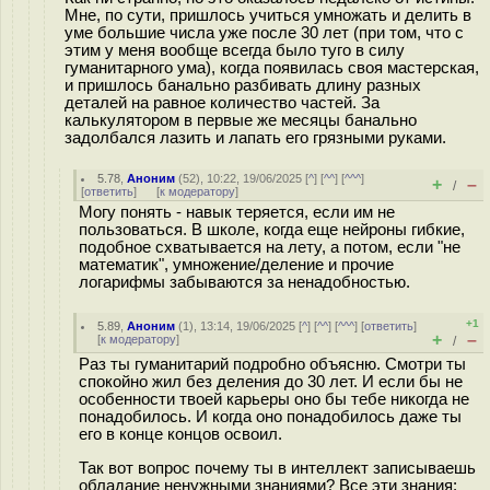
Мне, по сути, пришлось учиться умножать и делить в
уме большие числа уже после 30 лет (при том, что с
этим у меня вообще всегда было туго в силу
гуманитарного ума), когда появилась своя мастерская,
и пришлось банально разбивать длину разных
деталей на равное количество частей. За
калькулятором в первые же месяцы банально
задолбался лазить и лапать его грязными руками.
5.78
,
Аноним
(
52
), 10:22, 19/06/2025 [
^
] [
^^
] [
^^^
]
+
–
/
[
ответить
]
[
к модератору
]
Могу понять - навык теряется, если им не
пользоваться. В школе, когда еще нейроны гибкие,
подобное схватывается на лету, а потом, если "не
математик", умножение/деление и прочие
логарифмы забываются за ненадобностью.
+1
5.89
,
Аноним
(
1
), 13:14, 19/06/2025 [
^
] [
^^
] [
^^^
] [
ответить
]
+
–
[
к модератору
]
/
Раз ты гуманитарий подробно объясню. Смотри ты
спокойно жил без деления до 30 лет. И если бы не
особенности твоей карьеры оно бы тебе никогда не
понадобилось. И когда оно понадобилось даже ты
его в конце концов освоил.
Так вот вопрос почему ты в интеллект записываешь
обладание ненужными знаниями? Все эти знания: