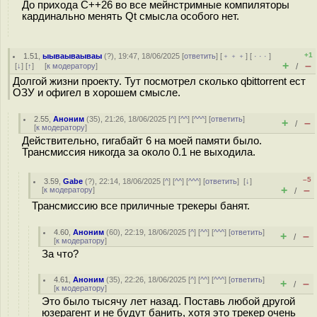
До прихода C++26 во все мейнстримные компиляторы
кардинально менять Qt смысла особого нет.
+1
1.51
,
ыываываываы
(
?
), 19:47, 18/06/2025 [
ответить
] [
﹢﹢﹢
] [
· · ·
]
+
–
[
↓
] [
↑
] [
к модератору
]
/
Долгой жизни проекту. Тут посмотрел сколько qbittorrent ест
ОЗУ и офигел в хорошем смысле.
2.55
,
Аноним
(
35
), 21:26, 18/06/2025 [
^
] [
^^
] [
^^^
] [
ответить
]
+
–
/
[
к модератору
]
Действительно, гигабайт 6 на моей памяти было.
Трансмиссия никогда за около 0.1 не выходила.
–5
3.59
,
Gabe
(
?
), 22:14, 18/06/2025 [
^
] [
^^
] [
^^^
] [
ответить
]
[
↓
]
+
–
[
к модератору
]
/
Трансмиссию все приличные трекеры банят.
4.60
,
Аноним
(
60
), 22:19, 18/06/2025 [
^
] [
^^
] [
^^^
] [
ответить
]
+
–
/
[
к модератору
]
За что?
4.61
,
Аноним
(
35
), 22:26, 18/06/2025 [
^
] [
^^
] [
^^^
] [
ответить
]
+
–
/
[
к модератору
]
Это было тысячу лет назад. Поставь любой другой
юзерагент и не будут банить, хотя это трекер очень