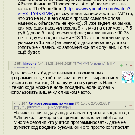
Айзека Азимова "Профессия". А ещё посмотреть на
канале ThePrimeTime (
https://www.youtube.com/watch?
v=y3_TY4K8hVE
), к чему ведёт зависимость от "AI" (то,
что это не ИИ в его самом прямом смысле слова,
надеюсь, объяснять не нужно). Я уже видел на рынке,
как молодая пара умножала 9 кг лука на стоимость 7,5
руб (давно было) на смартфоне; как женщина ~30-35
лет с двумя подростками ~13-14 лет не могли минуту
умножить 15 на 5 (на рынке) и достали калькулятор
(опять же - давно, но запомнились эти случаи). То ли
ещё будет.
2.95
,
laindono
(
ok
), 18:33, 19/06/2025 [
^
] [
^^
] [
^^^
] [
ответить
]
[
↓
] [
↑
]
+
–
/
[
к модератору
]
Чуть позже вы будете нанимать нормальных
программистов, чтоб они вам вслух и с выражением
читали ваш же код. Я не шучу и не утрирую. Навык
чтения кода можно в ноль посадить, если будешь
использовать аишечку слишком часто.
3.107
,
Хеллоуворлдщик по жизни
(
?
), 15:57, 20/06/2025 [
^
]
+
–
/
[
^^
] [
^^^
] [
ответить
]
[
к модератору
]
Навык чтения кода у людей начал теряться задолго до
АИшечки. Примерно со времён появления intellisense.
Многие сегодня кто учится программировать, даже не
думают код вводить руками, они его просто копипастят.