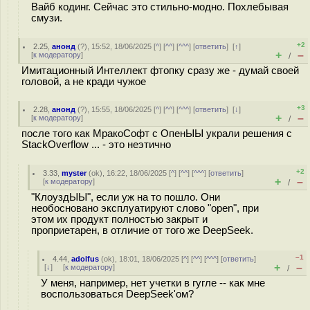
Вайб кодинг. Сейчас это стильно-модно. Похлебывая
смузи.
+2
2.25
,
анонд
(
?
), 15:52, 18/06/2025 [
^
] [
^^
] [
^^^
] [
ответить
]
[
↑
]
+
–
[
к модератору
]
/
Имитационный Интеллект фтопку сразу же - думай своей
головой, а не кради чужое
+3
2.28
,
анонд
(
?
), 15:55, 18/06/2025 [
^
] [
^^
] [
^^^
] [
ответить
]
[
↓
]
+
–
[
к модератору
]
/
после того как МракоСофт с ОпенЫЫ украли решения с
StackOverflow ... - это неэтично
+2
3.33
,
myster
(
ok
), 16:22, 18/06/2025 [
^
] [
^^
] [
^^^
] [
ответить
]
+
–
[
к модератору
]
/
"КлоуздЫЫ", если уж на то пошло. Они
необосновано эксплуатируют слово "open", при
этом их продукт полностью закрыт и
проприетарен, в отличие от того же DeepSeek.
–1
4.44
,
adolfus
(
ok
), 18:01, 18/06/2025 [
^
] [
^^
] [
^^^
] [
ответить
]
+
–
[
↓
] [
к модератору
]
/
У меня, например, нет учетки в гугле -- как мне
воспользоваться DeepSeek'ом?