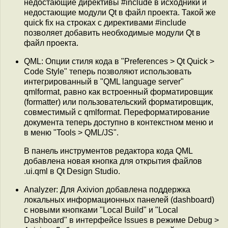
недостающие директивы #include в исходники и
недостающие модули Qt в файл проекта. Такой же
quick fix на строках с директивами #include
позволяет добавить необходимые модули Qt в
файл проекта.
QML: Опции стиля кода в "Preferences > Qt Quick >
Code Style" теперь позволяют использовать
интегрированный в "QML language server"
qmlformat, равно как встроенный форматировщик
(formatter) или пользовательский форматировщик,
совместимый с qmlformat. Переформатирование
документа теперь доступно в контекстном меню и
в меню "Tools > QML/JS".
В панель инструментов редактора кода QML
добавлена новая кнопка для открытия файлов
.ui.qml в Qt Design Studio.
Analyzer: Для Axivion добавлена поддержка
локальных информационных панелей (dashboard)
с новыми кнопками "Local Build" и "Local
Dashboard" в интерфейсе Issues в режиме Debug >