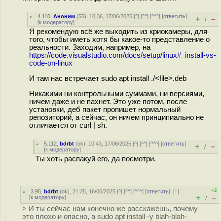
4.110
,
Аноним
(
55
), 10:36, 17/06/2025 [
^
] [
^^
] [
^^^
] [
ответить
]
+
–
/
[
к модератору
]
Я рекомендую всё же выходить из криокамеры, для
того, чтобы иметь хотя бы какое-то представление о
реальности. Заходим, например, на
https://code.visualstudio.com/docs/setup/linux#_install-vs-
code-on-linux
И там нас встречает sudo apt install ./<file>.deb
Никакими ни контрольными суммами, ни версиями,
ничем даже и не пахнет. Это уже потом, после
установки, деб пакет пропишет нормальный
репозиторий, а сейчас, он ничем принципиально не
отличается от curl | sh.
5.112
,
bdrbt
(
ok
), 10:43, 17/06/2025 [
^
] [
^^
] [
^^^
] [
ответить
]
+
–
/
[
к модератору
]
Ты хоть распакуй его, да посмотри.
+2
3.95
,
bdrbt
(
ok
), 21:25, 16/06/2025 [
^
] [
^^
] [
^^^
] [
ответить
]
[
↑
]
+
–
[
к модератору
]
/
> И ты сейчас нам конечно же расскажешь, почему
это плохо и опасно, а sudo apt install -y blah-blah-