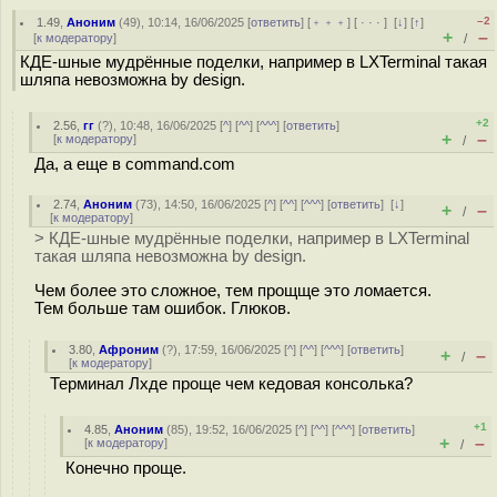
–2
1.49
,
Аноним
(
49
), 10:14, 16/06/2025 [
ответить
] [
﹢﹢﹢
] [
· · ·
]
[
↓
] [
↑
]
+
–
[
к модератору
]
/
КДЕ-шные мудрённые поделки, например в LXTerminal такая
шляпа невозможна by design.
+2
2.56
,
гг
(
?
), 10:48, 16/06/2025 [
^
] [
^^
] [
^^^
] [
ответить
]
+
–
[
к модератору
]
/
Да, а еще в command.com
2.74
,
Аноним
(
73
), 14:50, 16/06/2025 [
^
] [
^^
] [
^^^
] [
ответить
]
[
↓
]
+
–
/
[
к модератору
]
> КДЕ-шные мудрённые поделки, например в LXTerminal
такая шляпа невозможна by design.
Чем более это сложное, тем прощще это ломается.
Тем больше там ошибок. Глюков.
3.80
,
Афроним
(
?
), 17:59, 16/06/2025 [
^
] [
^^
] [
^^^
] [
ответить
]
+
–
/
[
к модератору
]
Терминал Лхде проще чем кедовая консолька?
+1
4.85
,
Аноним
(
85
), 19:52, 16/06/2025 [
^
] [
^^
] [
^^^
] [
ответить
]
+
–
[
к модератору
]
/
Конечно проще.