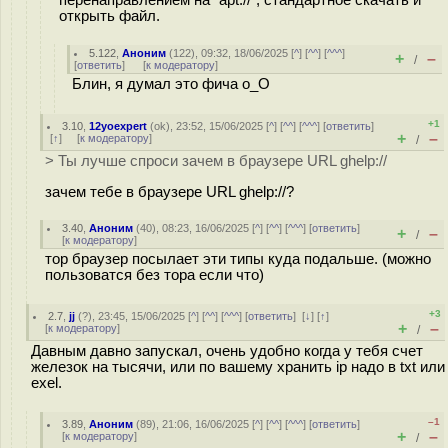
перенаправлением на "apt://", стандартное скачать и
открыть файл.
5.122
,
Аноним
(
122
), 09:32, 18/06/2025 [
^
] [
^^
] [
^^^
]
+
–
/
[
ответить
]
[
к модератору
]
Блин, я думал это фича о_О
+1
3.10
,
12yoexpert
(
ok
), 23:52, 15/06/2025 [
^
] [
^^
] [
^^^
] [
ответить
]
+
–
[
↑
] [
к модератору
]
/
> Ты лучше спроси зачем в браузере URL ghelp://
зачем тебе в браузере URL ghelp://?
3.40
,
Аноним
(
40
), 08:23, 16/06/2025 [
^
] [
^^
] [
^^^
] [
ответить
]
+
–
/
[
к модератору
]
тор браузер посылает эти типы куда подальше. (можно
пользоватся без тора если что)
+3
2.7
,
jj
(
?
), 23:45, 15/06/2025 [
^
] [
^^
] [
^^^
] [
ответить
]
[
↓
] [
↑
]
+
–
[
к модератору
]
/
Давным давно запускал, очень удобно когда у тебя счет
железок на тысячи, или по вашему хранить ip надо в txt или
exel.
–1
3.89
,
Аноним
(
89
), 21:06, 16/06/2025 [
^
] [
^^
] [
^^^
] [
ответить
]
+
–
[
к модератору
]
/