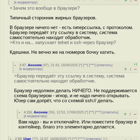
+
–
/
[
к модератору
]
>Зачем это вообще в браузере?
Типичный сторонник жирных браузеров.
В браузере ничего нет - есть гиперссылка, с протоколом.
Браузер передаёт эту ссылку в систему, система
самостоятельно находит обработчик.
>Кто и на... запускает telnet и ssh через браузер?
Кдешнки. Не вечно же на гномеров бочку катить.
+1
3.97
,
Аноним
(
97
), 21:43, 16/06/2025 [
^
] [
^^
] [
^^^
] [
ответить
]
+
–
[
к модератору
]
/
>Браузер передаёт эту ссылку в систему, система
самостоятельно находит обработчик.
Браузер недолжен делать НИЧЕГО. Не поддерживается
схема браузером - игнор, и не надо ничего открывать.
Юзер сам допрёт, что со схемой ssh:// делать.
4.116
,
Аноним
(
55
), 12:53, 17/06/2025 [
^
] [
^^
] [
^^^
] [
ответить
]
+
–
/
[
к модератору
]
Вам надо - вы и отключайте. Или поместите браузер в
контейнер, благо это элементарно делается.
2.59
,
User
(
??
), 11:07, 16/06/2025 [
^
] [
^^
] [
^^^
] [
ответить
]
[
↑
]