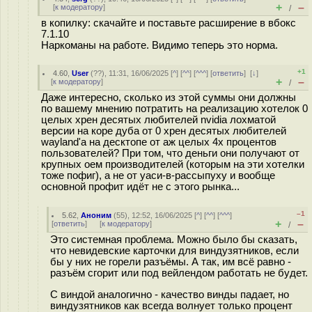
+
–
[
к модератору
]
/
в копилку: скачайте и поставьте расширение в вбокс
7.1.10
Наркоманы на работе. Видимо теперь это норма.
+1
4.60
,
User
(
??
), 11:31, 16/06/2025 [
^
] [
^^
] [
^^^
] [
ответить
]
[
↓
]
+
–
[
к модератору
]
/
Даже интересно, сколько из этой суммы они должны
по вашему мнению потратить на реализацию хотелок 0
целых хрен десятых любителей nvidia лохматой
версии на коре дуба от 0 хрен десятых любителей
wayland'а на десктопе от аж целых 4х процентов
пользователей? При том, что деньги они получают от
крупных оем производителей (которым на эти хотелки
тоже пофиг), а не от уаси-в-рассыпуху и вообще
основной профит идёт не с этого рынка...
–1
5.62
,
Аноним
(
55
), 12:52, 16/06/2025 [
^
] [
^^
] [
^^^
]
+
–
[
ответить
]
[
к модератору
]
/
Это системная проблема. Можно было бы сказать,
что невидевские карточки для виндузятников, если
бы у них не горели разъёмы. А так, им всё равно -
разъём сгорит или под вейлендом работать не будет.
С виндой аналогично - качество винды падает, но
виндузятников как всегда волнует только процент