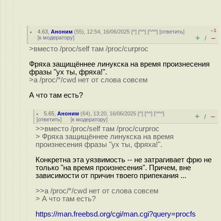
–1
4.63
,
Аноним
(
55
), 12:54, 16/06/2025 [
^
] [
^^
] [
^^^
] [
ответить
]
+
–
[
к модератору
]
/
>вместо /proc/self там /proc/curproc
Фряха защищённее линукска на время произнесения
фразы "ух ты, фряха!".
>а /proc/*/cwd нет от слова совсем
А что там есть?
5.65
,
Аноним
(
64
), 13:20, 16/06/2025 [
^
] [
^^
] [
^^^
]
+
–
/
[
ответить
]
[
к модератору
]
>>вместо /proc/self там /proc/curproc
> Фряха защищённее линукска на время
произнесения фразы "ух ты, фряха!".
Конкретна эта уязвимость -- не затрагивает фрю не
только "на время произнесения". Причем, вне
зависимости от причин твоего припекания ...
>>а /proc/*/cwd нет от слова совсем
> А что там есть?
https://man.freebsd.org/cgi/man.cgi?query=procfs