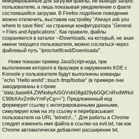
инициированные для загрузки файлы, не выводя запрос
пользователю, а лишь показывая уведомление о факте
состоявшейся загрузки. В Firefox подобное поведение
можно отключить, выставив настройку "Always ask you
where to save files" на странице конфигуратора "General
> Files and Applications". Как правило, файлы
сохраняются в каталог ~/Downloads, на который, не зная
имени текущего пользователя, можно сослаться через
файловый путь "/proc/self/cwd/Downloads/".
Ниже показан пример JavaScript-кода, при
выполнении которого в браузере в окружениях KDE с
Konsole у пользователя будут выполнены команды
"echo "Hello world"; touch /tmp/foobar" (в примере они
закодированы в строке
"data:;base64,ZWNobyAiSGVsbG8gd29ybGQiCnRvdWNoI
C90bXAvZm9vYmFyCg=="). Предложенный код
формирует ссылку с интегрированными данными,
симулирует клик на эту ссылку и перебрасывает
пользователя на URL "telnet://...". Для работы в Chrome
следует изменить имя файла в ссылке на evil.txt, так как
Chrome автоматически добавляет расширение txt.