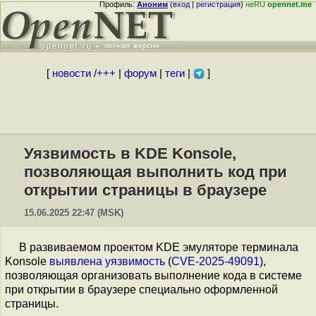
Профиль:
Аноним
(
вход
|
регистрация
)
неRU
opennet.me
[
новости
/
+++
|
форум
|
теги
|
]
Уязвимость в KDE Konsole,
позволяющая выполнить код при
открытии страницы в браузере
15.06.2025 22:47 (MSK)
В развиваемом проектом KDE эмуляторе терминала
Konsole
выявлена
уязвимость
(
CVE-2025-49091
),
позволяющая организовать выполнение кода в системе
при открытии в браузере специально оформленной
страницы.