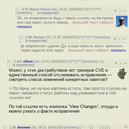
4.70
,
Maxim Chirkov
(
ok
), 14:16, 16/06/2025 [
^
] [
^^
] [
^^^
]
+
–
/
[
ответить
]
[
к модератору
]
Ok, по возможности буду ставить ссылку на багтрекер
или сам пакет, если в трекер...
большой текст свёрнут,
показать
5.98
,
Аноним
(
37
), 21:49, 16/06/2025 [
^
] [
^^
] [
^^^
] [
ответить
]
+
–
/
[
к модератору
]
gt оверквотинг удален Да, а ещё новость могут прочитать
через неделю или через...
большой текст свёрнут,
показать
2.105
,
oficsu
(
ok
), 23:47, 16/06/2025 [
^
] [
^^
] [
^^^
] [
ответить
]
[
↑
]
+
–
/
[
к модератору
]
Может, у этих дистрибутивов нет трекеров CVE и
единственный способ отслеживать исправления —
смотреть список изменений конкретных пакетов?
> По Арчу, не лучше картина кстати, там просто ссылка на
пакет, никакого статус работы над уязвимостью в той
ссылке нет
По той ссылке есть кнопочка "View Changes", откуда и
можно узнать о факте исправления
–1
1.38
,
Аноним
(
38
), 08:19, 16/06/2025 [
ответить
] [
﹢﹢﹢
] [
· · ·
]
[
↓
] [
↑
]