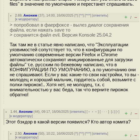
files" в значение по умолчанию и перестанет спрашивать.
2.69
,
Аноним
(
37
), 14:00, 16/06/2025 [
^
] [
^^
] [
^^^
] [
ответить
]
+
–
/
[
к модератору
]
> попробовал в фаерфоксе - вылез диалог сохранения
файла. если нажать save то
> сохранится файл evil. Версия Konsole 25.04.2
Так там же в статье явно написано, что "Эксплуатации
уязвимостей сопутствует то, что в конфигурации по
умолчанию современные версии Firefox и Chrome
автоматически сохраняют инициированные для загрузки
файлы" т.е. русским по бежевому написано, что в
КОНФИГУРАЦИИ ПО УМОЛЧАНИЮ, а по умолчанию они
не спрашивают. Если у вас какие-то свои настройки, то вы -
молодец и хороший мальчик, гордитесь собой, возьмите с
полки пирожок!.. Хотя нет, не молодец, т.к. с
внимательностью у вас беда, так что верните пирожок
обратно!
1.44
,
Аноним
(
44
), 09:17, 16/06/2025 [
ответить
] [
﹢﹢﹢
] [
· · ·
]
[
↓
] [
↑
]
+
–
/
[
к модератору
]
Этот бэкдор в какой версии появился? Кто автор комита?
2.50
,
Аноним
(
50
), 10:22, 16/06/2025 [
^
] [
^^
] [
^^^
] [
ответить
]
+
–
/
[
к модератору
]