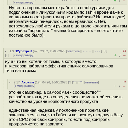
+
–
/
[
к модератору
]
Ну вот на прошлом месте работы в cmdb урлики для
подключения к линуксячьим нодам по ssh и вроде даже к
виндовым по rdp (или там просто файлики? Не помню уже)
автоматически генерились, всем нравилось. Нет,
встречались любители руками в цонцоле колотить или там
из файла "пороли.тхт" мышкой копировать - но это что-то
постыдное было).
–11
1.3
,
12yoexpert
(
ok
), 23:32, 15/06/2025 [
ответить
] [
﹢﹢﹢
] [
· · ·
]
[
↓
]
+
–
[
↑
] [
к модератору
]
/
ну а что вы хотели от тимы, в которую вместо
инженеров набрали эффективненьких самопиарщиков
типа нэта грема
–9
2.17
,
Аноним
(
17
), 04:26, 16/06/2025 [
^
] [
^^
] [
^^^
] [
ответить
]
+
–
[
к модератору
]
/
это не самопиар, а самообман - сообщество™
разработчиков кде по определению не может обеспечить
качество на уровне корпоративного продукта
единственная надежда у поклонников проекта кде
заключается в том, что Габен и ко. возьмут кодовую базу
этой СРС под свой контроль, то есть под контроль
программистов на зарплате