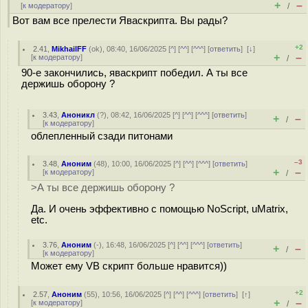
+
–
[
к модератору
]
/
Вот вам все прелести Яваскрипта. Вы рады?
+2
2.41
,
MikhailFF
(
ok
), 08:40, 16/06/2025 [
^
] [
^^
] [
^^^
] [
ответить
]
[
↓
]
+
–
[
к модератору
]
/
90-е закончились, яваскрипт победил. А ты все
держишь оборону ?
3.43
,
Аноникл
(
?
), 08:42, 16/06/2025 [
^
] [
^^
] [
^^^
] [
ответить
]
+
–
/
[
к модератору
]
облепленный сзади питонами
–3
3.48
,
Аноним
(
48
), 10:00, 16/06/2025 [
^
] [
^^
] [
^^^
] [
ответить
]
+
–
[
к модератору
]
/
>А ты все держишь оборону ?
Да. И очень эффективно с помощью NoScript, uMatrix,
etc.
3.76
,
Аноним
(
-
), 16:48, 16/06/2025 [
^
] [
^^
] [
^^^
] [
ответить
]
+
–
/
[
к модератору
]
Может ему VB скрипт больше нравится))
+2
2.57
,
Аноним
(
55
), 10:56, 16/06/2025 [
^
] [
^^
] [
^^^
] [
ответить
]
[
↑
]
+
–
[
к модератору
]
/