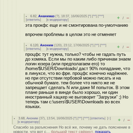
6.82
,
Ананимаз
(
?
), 18:37, 16/06/2025 [
^
] [
^^
] [
^^^
]
+
–
/
[
ответить
]
[
к модератору
]
эта прокфс еще и не смонтирована по-умолчанию
впрочем проблемы в целом это не отменяет
6.120
,
Аноним
(
120
), 23:12, 17/06/2025 [
^
] [
^^
] [
^^^
]
+
–
/
[
ответить
]
[
к модератору
]
процфс тут нужна, только? чтобы не гадать путь
до хомяка. Если мы по каким либо причинам знаем
логин юзера (или предполагаем его) то
/home/$USER/Downloads/ даст 90% попадание, что
в линуксе, что во фре. процфс конечно надёжнее.
но при отсутствии гербовой можно писать и на
обычной бумаге. тем более что никто же не
запрещает сделать N или даже M попыток. В этом
плане раньше в винде было хорошо, ни один
иностранный хацкер не выговорит "Загрузки" ;) Но
теперь там c:\users\$USER\Downloads во всех
языках.
3.68
,
Аноним
(
37
), 13:54, 16/06/2025 [
^
] [
^^
] [
^^^
] [
ответить
]
[
↑
]
+
–
/
[
к модератору
]
Спасибо за разъяснения Но всё же, почему не дать пояснение в
новости, что вот с...
большой текст свёрнут,
показать