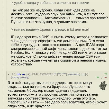
> удобно когда у тебя счет железок на тысячи
Так как раз же неудобно. Когда счёт идёт даже на
десятки, уже неудобно вручную админить, а ты тут про
тысячи заливаешь. Автоматизация — слыхал про такое?
Пушишь в гит что нужно, а дальше оно само.
> или по вашему хранить ip надо в txt или exel.
IP надо хранить в DNS, и иметь схему которая позволяет
зная где сервер скрафтить его доменное имя. Это если
тебе надо куда-то конкретно попасть. А для IPAM надо
специализированный софт использовать, да хоть тот же
NetBox. Если только у тебя не один /23 или что-то такое
же смешное. С таким действительно проще CSV или
эксельку, котрые уже читать скриптом и генерить имена
устройствам.
+3
2.8
,
oficsu
(
ok
), 23:47, 15/06/2025 [
^
] [
^^
] [
^^^
] [
ответить
]
[
↓
] [
↑
]
+
–
[
к модератору
]
/
Это всё стандартные uri-хендлеры, которые могут
открываться не только из браузера. Лучшее, что
нармальный браузер может сделать (и делает,
естественно) — это спросить, хочет ли пользователь
запускать соответствующий хендлер. Будь это tel://,
magnet:// или ssh:// — это дело пользователя, что он хочет
открывать, а не браузера