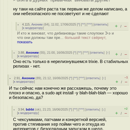
ну таки на сайте раста так первым же делом написано, а
они небезопасного не посоветуют и не сделают
4.115
,
Аноним
(
64
), 11:02, 17/06/2025 [
^
] [
^^
] [
^^^
] [
ответить
]
+
–
/
[
к модератору
]
И кто ж виноват, что дебиановцы такие слоупоки Э-э и
что они должны там пре...
большой текст свёрнут,
показать
3.88
,
Аноним
(
55
), 21:00, 16/06/2025 [
^
] [
^^
] [
^^^
] [
ответить
]
[
↑
]
+
–
/
[
к модератору
]
Оно есть только в нерелизнувшемся trixie. В стабильных
релизах - нет.
–1
2.91
,
Аноним
(
89
), 21:12, 16/06/2025 [
^
] [
^^
] [
^^^
] [
ответить
]
[
↑
]
+
–
[
к модератору
]
/
И ты сейчас нам конечно же расскажешь, почему это
плохо и опасно, а sudo apt install -y blah-blah-blah — хорошо
и безопасно, да?
+2
3.94
,
bdrbt
(
ok
), 21:23, 16/06/2025 [
^
] [
^^
] [
^^^
] [
ответить
]
[
↓
]
+
–
[
к модератору
]
/
С чексуммами, патчами и конкретной версией,
против стягивания хер пойми чего и откуда из
интернетов с безоглядным запуском в шелл.