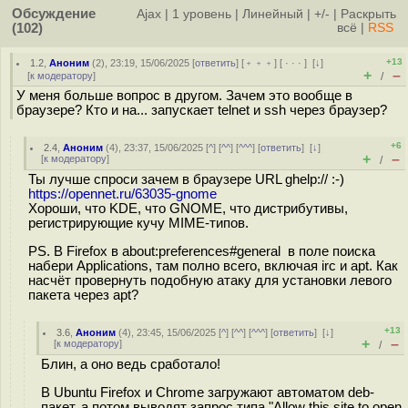
Обсуждение
Ajax
|
1 уровень
|
Линейный
|
+/-
|
Раскрыть
(102)
всё
|
RSS
+13
1.2
,
Аноним
(
2
), 23:19, 15/06/2025 [
ответить
] [
﹢﹢﹢
] [
· · ·
]
[
↓
]
+
–
[
к модератору
]
/
У меня больше вопрос в другом. Зачем это вообще в
браузере? Кто и на... запускает telnet и ssh через браузер?
+6
2.4
,
Аноним
(
4
), 23:37, 15/06/2025 [
^
] [
^^
] [
^^^
] [
ответить
]
[
↓
]
+
–
[
к модератору
]
/
Ты лучше спроси зачем в браузере URL ghelp:// :-)
https://opennet.ru/63035-gnome
Хороши, что KDE, что GNOME, что дистрибутивы,
регистрирующие кучу MIME-типов.
PS. В Firefox в about:preferences#general в поле поиска
набери Applications, там полно всего, включая irc и apt. Как
насчёт провернуть подобную атаку для установки левого
пакета через apt?
+13
3.6
,
Аноним
(
4
), 23:45, 15/06/2025 [
^
] [
^^
] [
^^^
] [
ответить
]
[
↓
]
+
–
[
к модератору
]
/
Блин, а оно ведь сработало!
В Ubuntu Firefox и Chrome загружают автоматом deb-
пакет, а потом выводят запрос типа "Allow this site to open