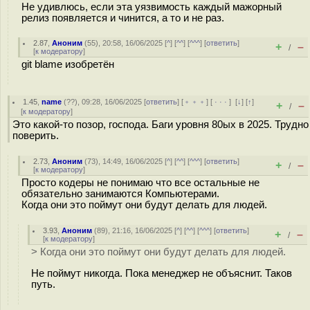
Не удивлюсь, если эта уязвимость каждый мажорный
релиз появляется и чинится, а то и не раз.
2.87
,
Аноним
(
55
), 20:58, 16/06/2025 [
^
] [
^^
] [
^^^
] [
ответить
]
+
–
/
[
к модератору
]
git blame изобретён
1.45
,
name
(
??
), 09:28, 16/06/2025 [
ответить
] [
﹢﹢﹢
] [
· · ·
]
[
↓
] [
↑
]
+
–
/
[
к модератору
]
Это какой-то позор, господа. Баги уровня 80ых в 2025. Трудно
поверить.
2.73
,
Аноним
(
73
), 14:49, 16/06/2025 [
^
] [
^^
] [
^^^
] [
ответить
]
+
–
/
[
к модератору
]
Просто кодеры не понимаю что все остальные не
обязательно занимаются Компьютерами.
Когда они это поймут они будут делать для людей.
3.93
,
Аноним
(
89
), 21:16, 16/06/2025 [
^
] [
^^
] [
^^^
] [
ответить
]
+
–
/
[
к модератору
]
> Когда они это поймут они будут делать для людей.
Не поймут никогда. Пока менеджер не объяснит. Таков
путь.