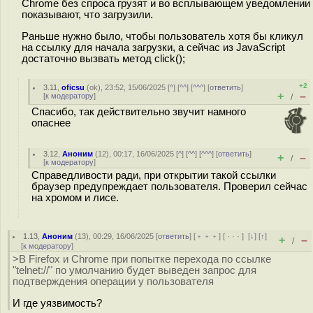
Chrome без спроса грузят и во всплывающем уведомлении
показывают, что загрузили.
Раньше нужно было, чтобы пользователь хотя бы кликул
на ссылку для начала загрузки, а сейчас из JavaScript
достаточно вызвать метод click();
+2
3.11
,
oficsu
(
ok
), 23:52, 15/06/2025 [
^
] [
^^
] [
^^^
] [
ответить
]
+
–
[
к модератору
]
/
Спасибо, так действительно звучит намного
опаснее
3.12
,
Аноним
(
12
), 00:17, 16/06/2025 [
^
] [
^^
] [
^^^
] [
ответить
]
+
–
/
[
к модератору
]
Справедливости ради, при открытии такой ссылки
браузер предупреждает пользователя. Проверил сейчас
на хромом и лисе.
1.13
,
Аноним
(
13
), 00:29, 16/06/2025 [
ответить
] [
﹢﹢﹢
] [
· · ·
]
[
↓
] [
↑
]
+
–
/
[
к модератору
]
>В Firefox и Chrome при попытке перехода по ссылке
"telnet://" по умолчанию будет выведен запрос для
подтверждения операции у пользователя
И где уязвимость?