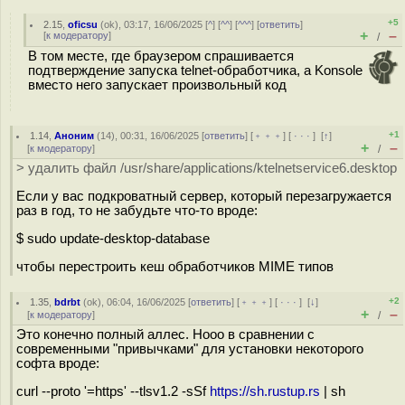
+5
2.15
,
oficsu
(
ok
), 03:17, 16/06/2025 [
^
] [
^^
] [
^^^
] [
ответить
]
+
–
[
к модератору
]
/
В том месте, где браузером спрашивается
подтверждение запуска telnet-обработчика, а Konsole
вместо него запускает произвольный код
+1
1.14
,
Аноним
(
14
), 00:31, 16/06/2025 [
ответить
] [
﹢﹢﹢
] [
· · ·
]
[
↑
]
+
–
[
к модератору
]
/
> удалить файл /usr/share/applications/ktelnetservice6.desktop
Если у вас подкроватный сервер, который перезагружается
раз в год, то не забудьте что-то вроде:
$ sudo update-desktop-database
чтобы перестроить кеш обработчиков MIME типов
+2
1.35
,
bdrbt
(
ok
), 06:04, 16/06/2025 [
ответить
] [
﹢﹢﹢
] [
· · ·
]
[
↓
]
+
–
[
к модератору
]
/
Это конечно полный аллес. Нооо в сравнении с
современными "привычками" для установки некоторого
софта вроде:
curl --proto '=https' --tlsv1.2 -sSf
https://sh.rustup.rs
| sh