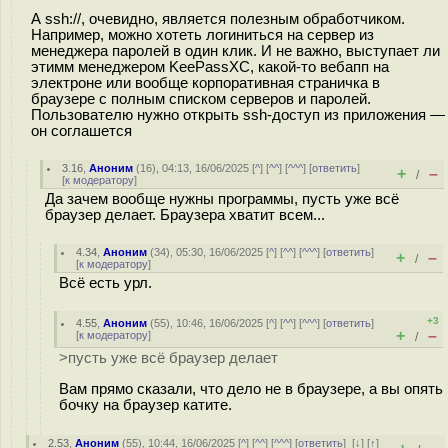
А ssh://, очевидно, является полезным обработчиком.
Например, можно хотеть логиниться на сервер из
менеджера паролей в один клик. И не важно, выступает ли
этимм менеджером KeePassXC, какой-то вебапп на
электроне или вообще корпоративная страничка в
браузере с полным списком серверов и паролей.
Пользователю нужно открыть ssh-доступ из приложения —
он соглашется
3.16
,
Аноним
(
16
), 04:13, 16/06/2025 [
^
] [
^^
] [
^^^
] [
ответить
]
+
–
/
[
к модератору
]
Да зачем вообще нужны программы, пусть уже всё
браузер делает. Браузера хватит всем...
4.34
,
Аноним
(
34
), 05:30, 16/06/2025 [
^
] [
^^
] [
^^^
] [
ответить
]
+
–
/
[
к модератору
]
Всё есть урл.
+3
4.55
,
Аноним
(
55
), 10:46, 16/06/2025 [
^
] [
^^
] [
^^^
] [
ответить
]
+
–
[
к модератору
]
/
>пусть уже всё браузер делает
Вам прямо сказали, что дело не в браузере, а вы опять
бочку на браузер катите.
2.53
,
Аноним
(
55
), 10:44, 16/06/2025 [
^
] [
^^
] [
^^^
] [
ответить
]
[
↓
] [
↑
]