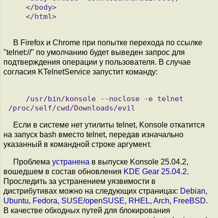
    </body>

    </html>

В Firefox и Chrome при попытке перехода по ссылке
"telnet://" по умолчанию будет выведен запрос для
подтверждения операции у пользователя. В случае
согласия KTelnetService запустит команду:
    /usr/bin/konsole --noclose -e telnet 
Если в системе нет утилиты telnet, Konsole откатится
на запуск bash вместо telnet, передав изначально
указанный в командной строке аргумент.
Проблема
устранена
в выпуске Konsole 25.04.2,
вошедшем в состав обновления
KDE Gear 25.04.2
.
Проследить за устранением уязвимости в
дистрибутивах можно на следующих страницах:
Debian
,
Ubuntu
,
Fedora
,
SUSE/openSUSE
,
RHEL
,
Arch
,
FreeBSD
.
В качестве обходных путей для блокирования