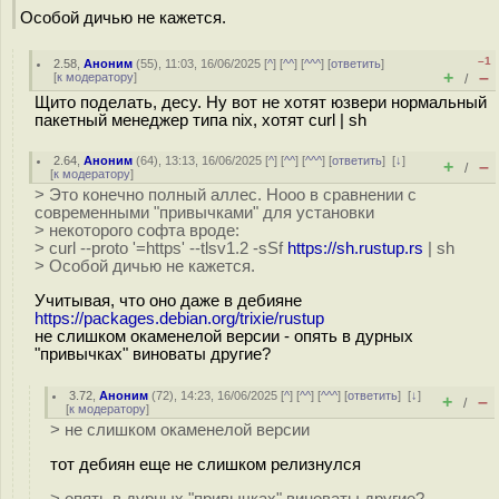
Особой дичью не кажется.
–1
2.58
,
Аноним
(
55
), 11:03, 16/06/2025 [
^
] [
^^
] [
^^^
] [
ответить
]
+
–
[
к модератору
]
/
Щито поделать, десу. Ну вот не хотят юзвери нормальный
пакетный менеджер типа nix, хотят curl | sh
2.64
,
Аноним
(
64
), 13:13, 16/06/2025 [
^
] [
^^
] [
^^^
] [
ответить
]
[
↓
]
+
–
/
[
к модератору
]
> Это конечно полный аллес. Нооо в сравнении с
современными "привычками" для установки
> некоторого софта вроде:
> curl --proto '=https' --tlsv1.2 -sSf
https://sh.rustup.rs
| sh
> Особой дичью не кажется.
Учитывая, что оно даже в дебияне
https://packages.debian.org/trixie/rustup
не слишком окаменелой версии - опять в дурных
"привычках" виноваты другие?
3.72
,
Аноним
(
72
), 14:23, 16/06/2025 [
^
] [
^^
] [
^^^
] [
ответить
]
[
↓
]
+
–
/
[
к модератору
]
> не слишком окаменелой версии
тот дебиян еще не слишком релизнулся
> опять в дурных "привычках" виноваты другие?