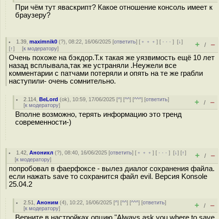
При чём тут яваскрипт? Какое отношение консоль имеет к
браузеру?
1.39
,
maximnik0
(
?
), 08:22, 16/06/2025 [
ответить
] [
﹢﹢﹢
] [
· · ·
]
[
↓
]
+
–
/
[
↑
] [
к модератору
]
Очень похоже на бэкдор.Т.к такая же уязвимость ещё 10 лет
назад всплывала,так же устраняли .Неужели все
комментарии с патчами потеряли и опять на те же грабли
наступили- очень сомнительно.
2.114
,
BeLord
(
ok
), 10:59, 17/06/2025 [
^
] [
^^
] [
^^^
] [
ответить
]
+
–
/
[
к модератору
]
Вполне возможно, терять информацию это тренд
современности-)
1.42
,
Аноникл
(
?
), 08:40, 16/06/2025 [
ответить
] [
﹢﹢﹢
] [
· · ·
]
[
↓
] [
↑
]
+
–
/
[
к модератору
]
попробовал в фаерфоксе - вылез диалог сохранения файла.
если нажать save то сохранится файл evil. Версия Konsole
25.04.2
2.51
,
Аноним
(
4
), 10:22, 16/06/2025 [
^
] [
^^
] [
^^^
] [
ответить
]
+
–
/
[
к модератору
]
Верните в настройках опцию "Always ask you where to save