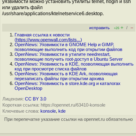
уязвимости можно установить утилиты telnet, rlogin и ssh
или удалить файл
/usr/share/applications/ktelnetservice6.desktop.
+
–
исправить
/
+26
Главная ссылка к новости
(
https://www.openwall.com/lists...
)
OpenNews: Уязвимости в GNOME Help и GIMP,
позволяющие выполнить код при открытии файлов
OpenNews: Уязвимости в утилите needrestart,
позволяющие получить root-доступ в Ubuntu Server
OpenNews: Уязвимость в KDE, позволяющая выполнить
код при просмотре списка файлов
OpenNews: Уязвимость в KDE Ark, позволяющая
перезаписать файлы при открытии архива
OpenNews: Уязвимость в store.kde.org и каталогах
OpenDesktop
Лицензия:
CC BY 3.0
Короткая ссылка: https://opennet.ru/63410-konsole
Ключевые слова:
konsole
,
kde
При перепечатке указание ссылки на opennet.ru обязательно