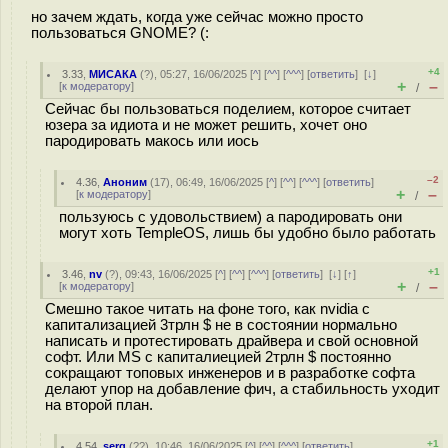
но зачем ждать, когда уже сейчас можно просто
пользоваться GNOME? (:
+4
3.33
,
МИСАКА
(
?
), 05:27, 16/06/2025 [
^
] [
^^
] [
^^^
] [
ответить
]
[
↓
]
+
–
[
к модератору
]
/
Сейчас бы пользоваться поделием, которое считает
юзера за идиота и не может решить, хочет оно
пародировать макось или иось
–2
4.36
,
Аноним
(
17
), 06:49, 16/06/2025 [
^
] [
^^
] [
^^^
] [
ответить
]
+
–
[
к модератору
]
/
пользуюсь с удовольствием) а пародировать они
могут хоть TempleOS, лишь бы удобно было работать
+1
3.46
,
nv
(
?
), 09:43, 16/06/2025 [
^
] [
^^
] [
^^^
] [
ответить
]
[
↓
] [
↑
]
+
–
[
к модератору
]
/
Смешно такое читать на фоне того, как nvidia с
капитализацией 3трлн $ не в состоянии нормально
написать и протестировать драйвера и свой основной
софт. Или MS c капиталиецией 2трлн $ постоянно
сокращают топовых инженеров и в разработке софта
делают упор на добавление фич, а стабильность уходит
на второй план.
+1
4.54
,
serg
(
??
), 10:46, 16/06/2025 [
^
] [
^^
] [
^^^
] [
ответить
]