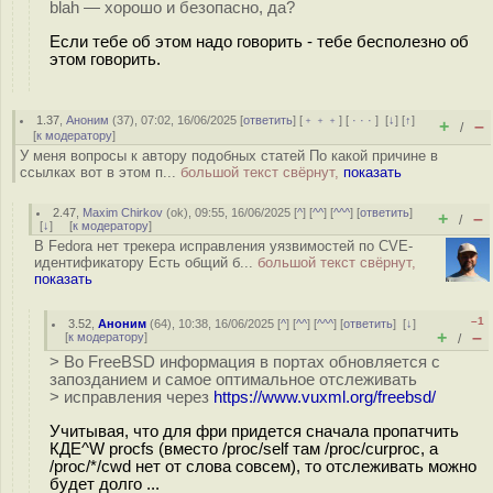
blah — хорошо и безопасно, да?
Если тебе об этом надо говорить - тебе бесполезно об
этом говорить.
1.37
,
Аноним
(
37
), 07:02, 16/06/2025 [
ответить
] [
﹢﹢﹢
] [
· · ·
]
[
↓
] [
↑
]
+
–
/
[
к модератору
]
У меня вопросы к автору подобных статей По какой причине в
ссылках вот в этом п...
большой текст свёрнут,
показать
2.47
,
Maxim Chirkov
(
ok
), 09:55, 16/06/2025 [
^
] [
^^
] [
^^^
] [
ответить
]
+
–
/
[
↓
] [
к модератору
]
В Fedora нет трекера исправления уязвимостей по CVE-
идентификатору Есть общий б...
большой текст свёрнут,
показать
–1
3.52
,
Аноним
(
64
), 10:38, 16/06/2025 [
^
] [
^^
] [
^^^
] [
ответить
]
[
↓
]
+
–
[
к модератору
]
/
> Во FreeBSD информация в портах обновляется с
запозданием и самое оптимальное отслеживать
> исправления через
https://www.vuxml.org/freebsd/
Учитывая, что для фри придется сначала пропатчить
КДЕ^W procfs (вместо /proc/self там /proc/curproc, а
/proc/*/cwd нет от слова совсем), то отслеживать можно
будет долго ...