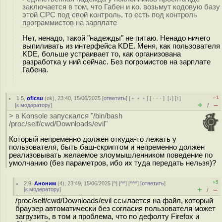
заключается в том, что Габен и ко. возьмут кодовую базу
этой СРС под свой контроль, то есть под контроль
программистов на зарплате
Нет, ненадо, такой "надежды" не питаю. Ненадо ничего
выпиливать из интерфейса KDE. Меня, как пользователя
KDE, больше устраивает то, как организована
разработка у ний сейчас. Без погромистов на зарплате
Габена.
–1
1.5
,
oficsu
(
ok
), 23:40, 15/06/2025 [
ответить
] [
﹢﹢﹢
] [
· · ·
]
[
↓
] [
↑
]
+
–
[
к модератору
]
/
> в Konsole запускался "/bin/bash
/proc/self/cwd/Downloads/evil"
Который непременно должен откуда-то лежать у
пользователя, быть баш-скриптом и непременно должен
реализовывать желаемое злоумышленником поведение по
умолчанию (без параметров, ибо их туда передать нельзя)?
+5
2.9
,
Аноним
(
4
), 23:49, 15/06/2025 [
^
] [
^^
] [
^^^
] [
ответить
]
+
–
[
к модератору
]
/
/proc/self/cwd/Downloads/evil ссылается на файл, который
браузер автоматически без согласия пользователя может
загрузить, в том и проблема, что по дефолту Firefox и