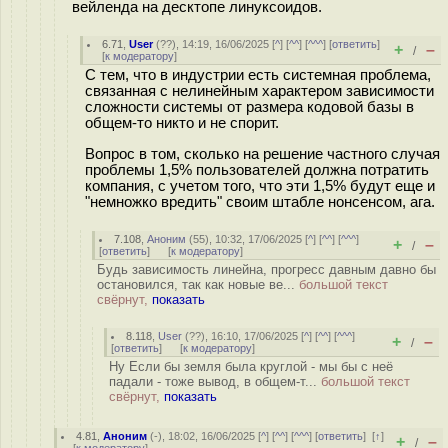
вейленда на десктопе линуксоидов.
6.71
,
User
(
??
), 14:19, 16/06/2025 [
^
] [
^^
] [
^^^
] [
ответить
]
+
–
/
[
к модератору
]
С тем, что в индустрии есть системная проблема,
связанная с нелинейным характером зависимости
сложности системы от размера кодовой базы в
общем-то никто и не спорит.
Вопрос в том, сколько на решение частного случая
проблемы 1,5% пользователей должна потратить
компания, с учетом того, что эти 1,5% будут еще и
"немножко вредить" своим штабле нонсенсом, ага.
7.108
,
Аноним
(
55
), 10:32, 17/06/2025 [
^
] [
^^
] [
^^^
]
+
–
/
[
ответить
]
[
к модератору
]
Будь зависимость линейна, прогресс давным давно бы
остановился, так как новые ве...
большой текст
свёрнут,
показать
8.118
,
User
(
??
), 16:10, 17/06/2025 [
^
] [
^^
] [
^^^
]
+
–
/
[
ответить
]
[
к модератору
]
Ну Если бы земля была круглой - мы бы с неё
падали - тоже вывод, в общем-т...
большой текст
свёрнут,
показать
4.81
,
Аноним
(
-
), 18:02, 16/06/2025 [
^
] [
^^
] [
^^^
] [
ответить
]
[
↑
]
+
–
/