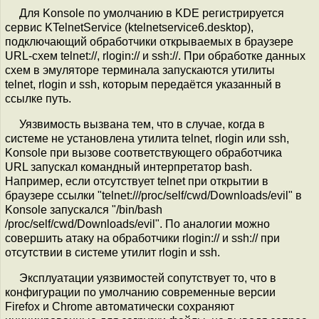
Для Konsole по умолчанию в KDE регистрируется
сервис KTelnetService (ktelnetservice6.desktop),
подключающий обработчики открываемых в браузере
URL-схем telnet://, rlogin:// и ssh://. При обработке данных
схем в эмуляторе терминала запускаются утилиты
telnet, rlogin и ssh, которым передаётся указанный в
ссылке путь.
Уязвимость вызвана тем, что в случае, когда в
системе не установлена утилита telnet, rlogin или ssh,
Konsole при вызове соответствующего обработчика
URL запускал командный интерпретатор bash.
Например, если отсутствует telnet при открытии в
браузере ссылки "telnet:///proc/self/cwd/Downloads/evil" в
Konsole запускался "/bin/bash
/proc/self/cwd/Downloads/evil". По аналогии можно
совершить атаку на обработчики rlogin:// и ssh:// при
отсутствии в системе утилит rlogin и ssh.
Эксплуатации уязвимостей сопутствует то, что в
конфигурации по умолчанию современные версии
Firefox и Chrome автоматически сохраняют