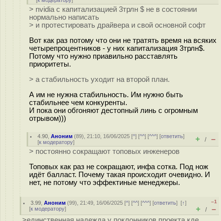
[
к модератору
]
> nvidia с капитализацией 3трлн $ не в состоянии
нормально написать
> и протестировать драйвера и свой основной софт
Вот как раз потому что они не тратять время на всяких
четырепроцентников - у них капитализация 3трлн$.
Потому что нужно приавильно расставлять
приоритеты.
> а стабильность уходит на второй план.
А им не нужна стабильность. Им нужно быть
стабильнее чем конкуренты.
И пока они обгоняют дестопный линь с огромным
отрывом)))
4.90
,
Аноним
(
89
), 21:10, 16/06/2025 [
^
] [
^^
] [
^^^
] [
ответить
]
+
–
/
[
к модератору
]
> постоянно сокращают топовых инженеров
Топовых как раз не сокращают, инфа сотка. Под нож
идёт балласт. Почему такая происходит очевидно. И
нет, не потому что эффектиные менеджеры.
–1
3.99
,
Аноним
(
99
), 21:49, 16/06/2025 [
^
] [
^^
] [
^^^
] [
ответить
]
[
↑
]
+
–
[
к модератору
]
/
>единственная надежда у поклонников проекта кде