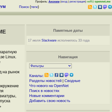
Профиль:
Аноним
(
вход
|
регистрация
)
неRU
opennet.me
РУМ
Поиск
(
теги
)
ME
Памятные даты
17 июля
Slackware
исполнилось 33 года
ппаратную
зе Linux.
Навигация
е
д на рынок
Каналы:
Разделы новостей
|
Сводные
 окружение
Что нового на OpenNet
ля
Поиск в новостях
виатуры,
Новые комментарии
пуска
Добавить свою новость
ь