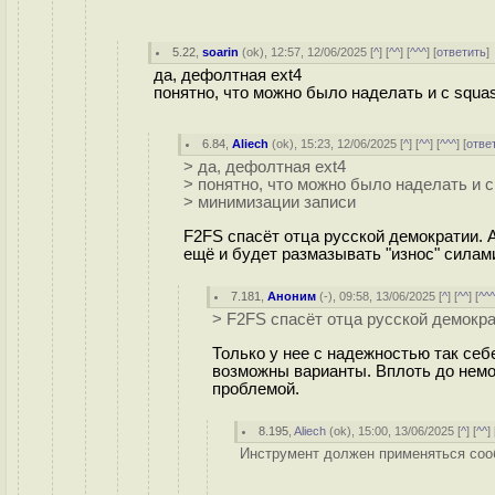
5.22
,
soarin
(
ok
), 12:57, 12/06/2025 [
^
] [
^^
] [
^^^
] [
ответить
да, дефолтная ext4
понятно, что можно было наделать и с squa
6.84
,
Aliech
(
ok
), 15:23, 12/06/2025 [
^
] [
^^
] [
^^^
] [
отве
> да, дефолтная ext4
> понятно, что можно было наделать и с 
> минимизации записи
F2FS спасёт отца русской демократии. 
ещё и будет размазывать "износ" силам
7.181
,
Аноним
(
-
), 09:58, 13/06/2025 [
^
] [
^^
] [
^^
> F2FS спасёт отца русской демокра
Только у нее с надежностью так себе
возможны варианты. Вплоть до немон
проблемой.
8.195
,
Aliech
(
ok
), 15:00, 13/06/2025 [
^
] [
^^
] 
Инструмент должен применяться сооб