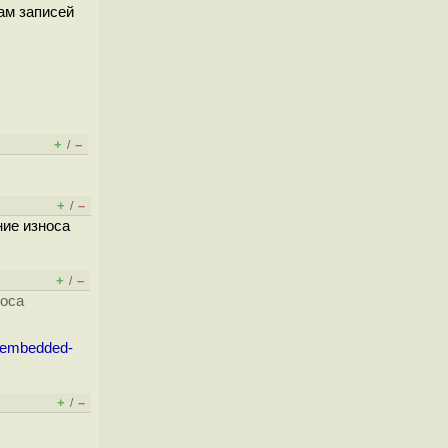
ам записей
+
–
/
+
–
/
ние износа
+
–
/
носа
g/embedded-
+
–
/