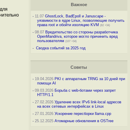
Важное
 для
нительно
-
11.07
GhostLock, BadEpoll и Januscape -
уязвимости в ядре Linux, позволяющие получить
права root и обойти изоляцию KVM
(82 +34)
-
08.07
Вредительство со стороны разработчика
OpenMandriva, которое могло причинить вред
пользователям
(107 +34)
-
Сводка событий за 2025 год
Советы
-
19.04.2026
PKI с аппаратным TRNG за 10 дней при
помощи AI
-
09.03.2026
Борьба с web-ботами через запрет
HTTP/1.1
-
27.02.2026
Удаление всех IPv6 link-local адресов
на всех сетевых интерфейсах в Linux
-
27.01.2026
Ускорение пересборки llama.cpp
-
25.12.2025
Атомарные обновления в OSTree