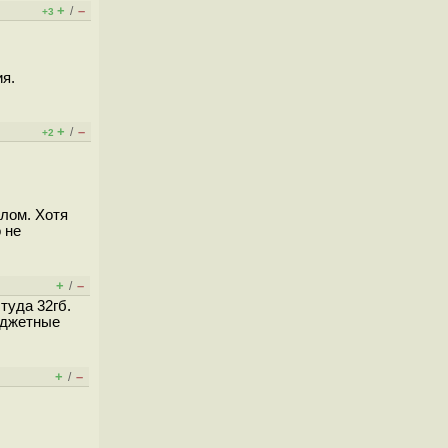
+
–
/
+3
я.
+
–
/
+2
елом. Хотя
 не
+
–
/
туда 32гб.
юджетные
+
–
/