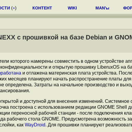
ОСТИ
(
+
)
КОНТЕНТ
WIKI
MAN'ы
ФО
 NEXX с прошивкой на базе Debian и GNO
атели которого намерены совместить в одном устройстве а
 конфиденциальности и открытую прошивку LiberuxOS на ба
зработана
и отлажена материнская плата устройства. Посл
ких месяцев планируют начать распространение платы для
 не определена. Затраты на начальное производство и выхо
ансирования.
открытой и доступной для внесения изменений. Системное
лочка построена с использованием редакции GNOME Shell д
ции переносной рабочей станции - после подключения кла
еда рабочего стола GNOME. Предусмотрена возможность за
слойки, как
WayDroid
. Для прошивки планируют реализоват