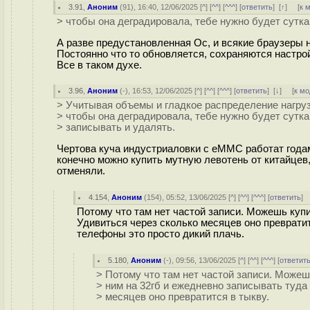
3.91
,
Аноним
(
91
), 16:40, 12/06/2025 [
^
] [
^^
] [
^^^
] [
ответить
]
[
↑
] [
к 
> чтобы она деградировала, тебе нужно будет сутка
А разве предустановленная Ос, и всякие браузеры 
Постоянно что то обновляется, сохраняются настр
Все в таком духе.
3.96
,
Аноним
(
-
), 16:53, 12/06/2025 [
^
] [
^^
] [
^^^
] [
ответить
]
[
↓
] [
к м
> Учитывая объемы и гладкое распределение нагруз
> чтобы она деградировала, тебе нужно будет сутка
> записывать и удалять.
Чертова куча индустриаловки с eMMC работат годам
конечно можно купить мутную левотень от китайцев,
отменяли.
4.154
,
Аноним
(
154
), 05:52, 13/06/2025 [
^
] [
^^
] [
^^^
] [
ответить
]
Потому что там нет частой записи. Можешь купи
Удивиться через сколько месяцев оно преврати
телефоны это просто дикий плачь.
5.180
,
Аноним
(
-
), 09:56, 13/06/2025 [
^
] [
^^
] [
^^^
] [
ответит
> Потому что там нет частой записи. Можеш
> ним на 32гб и ежедневно записывать туда 
> месяцев оно превратится в тыкву.