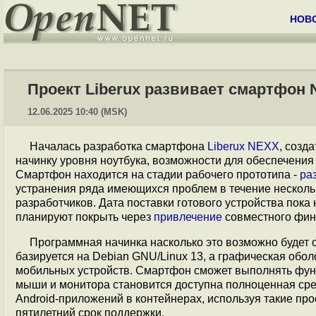
НОВ
Проект Liberux развивает смартфон
12.06.2025 10:40 (MSK)
Началась разработка смартфона
Liberux NEXX
, созд
начинку уровня ноутбука, возможности для обеспечения
Смартфон находится на стадии рабочего прототипа -
ра
устранения ряда имеющихся проблем в течение несколь
разработчиков. Дата поставки готового устройства пока
планируют покрыть через
привлечение
совместного фин
Программная начинка насколько это возможно будет 
базируется на Debian GNU/Linux 13, а графическая обо
мобильных устройств. Смартфон сможет выполнять функ
мыши и монитора становится доступна полноценная ср
Android-приложений в контейнерах, используя такие про
пятилетний срок поддержки.