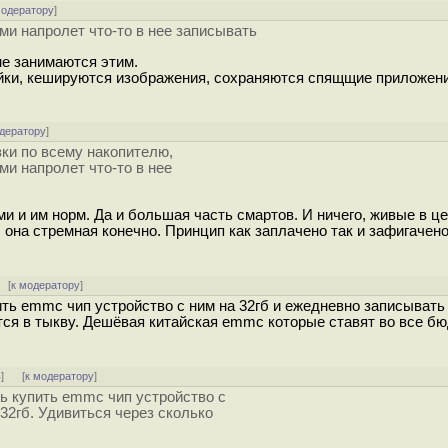
модератору
]
ми напролет что-то в нее записывать
не занимаются этим.
ойки, кешируются изображения, сохраняются спящщие приложени
одератору
]
ки по всему накопителю,
ми напролет что-то в нее
и и им норм. Да и большая часть смартов. И ничего, живые в ц
 она стремная конечно. Принцип как заплачено так и зафигачено
[
к модератору
]
ть emmc чип устройство с ним на 32гб и ежедневно записывать 
тся в тыкву. Дешёвая китайская emmc которые ставят во все б
ь
]
[
к модератору
]
ь купить emmc чип устройство с
32гб. Удивиться через сколько