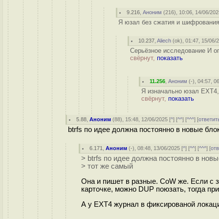
9.216
,
Аноним
(
216
), 10:06, 14/06/202
Я юзал без сжатия и шифрования 
10.237
,
Aliech
(
ok
), 01:47, 15/06/
Серьёзное исследование И оп
свёрнут,
показать
11.256
,
Аноним
(
-
), 04:57, 0
Я изначально юзал EXT4,
свёрнут,
показать
5.88
,
Аноним
(
88
), 15:48, 12/06/2025 [
^
] [
^^
] [
^^^
] [
ответит
btrfs по идее должна постоянно в новые блок
6.171
,
Аноним
(
-
), 08:48, 13/06/2025 [
^
] [
^^
] [
^^^
] [
от
> btrfs по идее должна постоянно в новы
> тот же самый
Она и пишет в разные. CoW же. Если с з
карточке, можно DUP поюзать, тогда при
А у EXT4 журнал в фиксированой локации