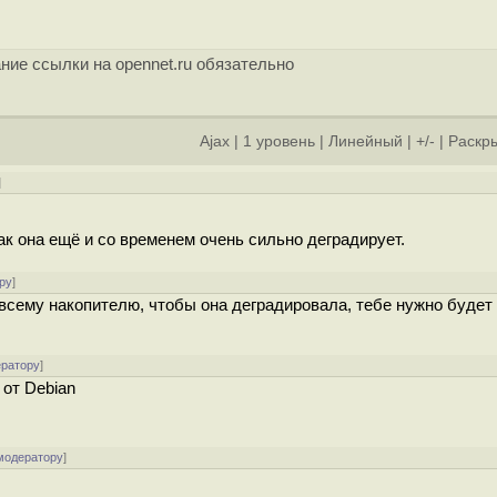
ние ссылки на opennet.ru обязательно
Ajax
|
1 уровень
|
Линейный
|
+/-
|
Раскры
]
ак она ещё и со временем очень сильно деградирует.
ру
]
всему накопителю, чтобы она деградировала, тебе нужно будет
ератору
]
 от Debian
модератору
]