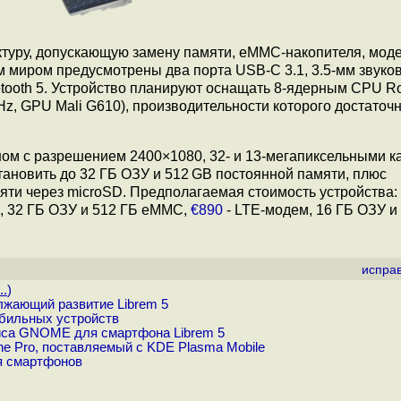
туру, допускающую замену памяти, eMMC-накопителя, мод
м миром предусмотрены два порта USB-C 3.1, 3.5-мм звуков
etooth 5. Устройство планируют оснащать 8-ядерным CPU R
z, GPU Mali G610), производительности которого достаточ
ом с разрешением 2400×1080, 32- и 13-мегапиксельными к
тановить до 32 ГБ ОЗУ и 512 GB постоянной памяти, плюс
ти через microSD. Предполагаемая стоимость устройства: 
 32 ГБ ОЗУ и 512 ГБ eMMC,
€890
- LTE-модем, 16 ГБ ОЗУ и
испра
..
)
лжающий развитие Librem 5
бильных устройств
йса GNOME для смартфона Librem 5
e Pro, поставляемый с KDE Plasma Mobile
я смартфонов