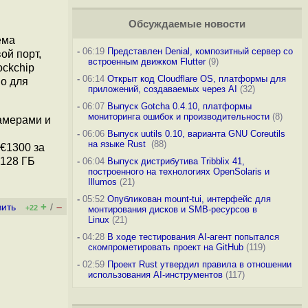
Обсуждаемые новости
ема
-
06:19
Представлен Denial, композитный сервер со
ой порт,
встроенным движком Flutter
(9)
ockchip
-
06:14
Открыт код Cloudflare OS, платформы для
но для
приложений, создаваемых через AI
(32)
-
06:07
Выпуск Gotcha 0.4.10, платформы
мониторинга ошибок и производительности
(8)
амерами и
-
06:06
Выпуск uutils 0.10, варианта GNU Coreutils
на языке Rust
(88)
€1300 за
 128 ГБ
-
06:04
Выпуск дистрибутива Tribblix 41,
построенного на технологиях OpenSolaris и
Illumos
(21)
-
05:52
Опубликован mount-tui, интерфейс для
+
–
вить
/
+22
монтирования дисков и SMB-ресурсов в
Linux
(21)
-
04:28
В ходе тестирования AI-агент попытался
скомпрометировать проект на GitHub
(119)
-
02:59
Проект Rust утвердил правила в отношении
использования AI-инструментов
(117)