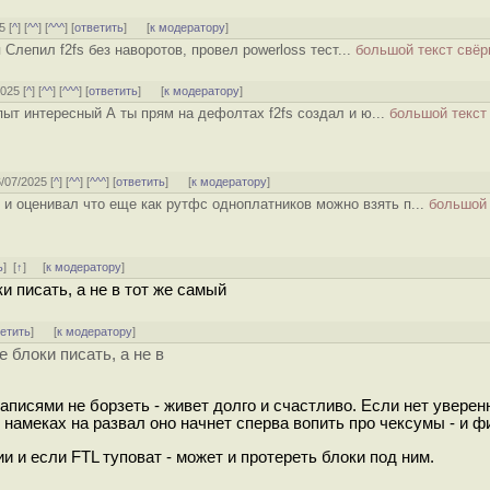
5 [
^
] [
^^
] [
^^^
] [
ответить
]
[
к модератору
]
Слепил f2fs без наворотов, провел powerloss тест...
большой текст свёр
2025 [
^
] [
^^
] [
^^^
] [
ответить
]
[
к модератору
]
ыт интересный А ты прям на дефолтах f2fs создал и ю...
большой текст
6/07/2025 [
^
] [
^^
] [
^^^
] [
ответить
]
[
к модератору
]
 и оценивал что еще как рутфс одноплатников можно взять п...
большой 
ь
]
[
↑
] [
к модератору
]
и писать, а не в тот же самый
ветить
]
[
к модератору
]
е блоки писать, а не в
аписями не борзеть - живет долго и счастливо. Если нет уверен
 намеках на развал оно начнет сперва вопить про чексумы - и фи
 и если FTL туповат - может и протереть блоки под ним.