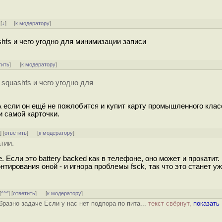
]
[
↓
] [
к модератору
]
shfs и чего угодно для минимизации записи
тить
]
[
к модератору
]
squashfs и чего угодно для
А если он ещё не пожлобится и купит карту промышленного класс
и самой карточки.
^
] [
ответить
]
[
к модератору
]
тии.
. Если это battery backed как в телефоне, оно может и прокатит.
тирования оной - и игнора проблемы fsck, так что это станет у
[
^^^
] [
ответить
]
[
к модератору
]
разно задаче Если у нас нет подпора по пита...
текст свёрнут,
показать