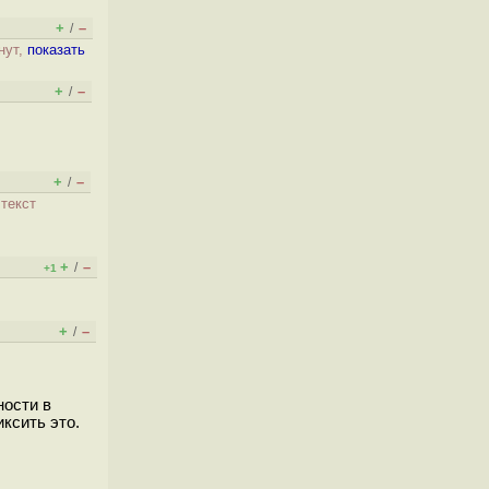
+
–
/
нут,
показать
+
–
/
+
–
/
текст
+
–
/
+1
+
–
/
ности в
ксить это.