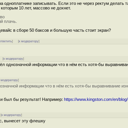
на одноплатнике записывать. Если это не через ректум делать т
 которым 10 лет, массово не дохнет.
 во
й плачь.
девайс в сборе 50 баксов и большую часть стоит экран?
ответить
]
[
к модератору
]
 [
к модератору
]
ашёл однозначной информации что в нём есть хотя-бы выравнива
 модератору
]
нозначной информации что в нём есть хотя-бы выравнивание из
 и был бы результат! Например:
https://www.kingston.com/en/blo
[
к модератору
]
с, вынесет эту флешку