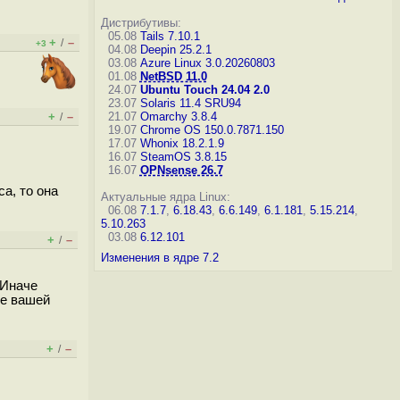
Дистрибутивы:
05.08
Tails 7.10.1
+
–
/
+3
04.08
Deepin 25.2.1
03.08
Azure Linux 3.0.20260803
01.08
NetBSD 11.0
24.07
Ubuntu Touch 24.04 2.0
23.07
Solaris 11.4 SRU94
+
–
21.07
Omarchy 3.8.4
/
19.07
Chrome OS 150.0.7871.150
17.07
Whonix 18.2.1.9
16.07
SteamOS 3.8.15
16.07
OPNsense 26.7
а, то она
Актуальные ядра Linux:
06.08
7.1.7
,
6.18.43
,
6.6.149
,
6.1.181
,
5.15.214
,
5.10.263
03.08
6.12.101
+
–
/
Изменения в ядре 7.2
 Иначе
же вашей
+
–
/