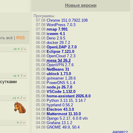
Новые версии
Программы:
07.08
Chrome 151.0.7922.108
07.08
WordPress 7.0.3
07.08
nmap 7.991
06.08
icewm 4.1
ть всё
|
RSS
06.08
Deno 2.9.5
06.08
docker 29.7.2
06.08
OpenLDAP 2.7.0
+
–
/
+9
06.08
Eclipse 7.121.0
06.08
OpenCloud 7.2.3
06.08
mesa 3d 26.2
05.08
OpenVPN 2.7.6
05.08
NetBeans 31
05.08
ublock 1.73.0
+
–
/
+6
05.08
gstreamer 1.28.6
 сутками
05.08
PowerDNS 5.1.4
05.08
node.js 26.7.0
05.08
VSCode 1.132.0
05.08
home-assistant 2026.8.0
+
–
/
+3
05.08
Python 3.13.15, 3.14.7
05.08
hyprland 0.56.2
04.08
Electron 43.3.0
04.08
Mattermost 11.10.0
04.08
Django 5.2.17, 6.0.8
vln
+
–
/
04.08
Grafana 13.1.2
04.08
GNOME 49.9, 50.4
далее>>