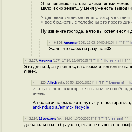
Я не понимаю что там такими гигами можно 
мало и оно живет... у меня уже есть выводки
> Дешёвая китайская emmc которые ставят
> все бюджетные телефоны это просто дики
Ну извините господа, а что вы хотели если 
6.234
,
Аноним
(
234
), 22:03, 14/06/2025 [
^
] [
^^
] [
^^^
] [
Жаль, что сабж ни разу не 50$.
3.107
,
Аноним
(
107
), 17:14, 12/06/2025 [
^
] [
^^
] [
^^^
] [
ответить
]
[
↓
] [
↑
]
Это для ssd, а тут emmc, в которых я толком не н
ячеек.
4.123
,
Aliech
(
ok
), 18:55, 12/06/2025 [
^
] [
^^
] [
^^^
] [
ответить
]
[
к
> а тут emmc, в которых я толком не нашёл од
ячеек.
А достаточно было хоть чуть-чуть постараться,
and-industrial/emmc-lifecycle
3.194
,
12yoexpert
(
ok
), 14:08, 13/06/2025 [
^
] [
^^
] [
^^^
] [
ответить
]
[
↑
] 
да банально кеш браузера, если не вынесен в рамф