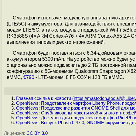
Смартфон использует модульную аппаратную архитек
(LTE/5G) и аккумулятора. Для взаимодействия с внешни
модем LTE/5G, а также модуль с поддержкой Wi-Fi 5/Blu
RK3588S (4× ARM Cortex-A76 + 4× ARM Cortex-A55 2.4 GH
выполнения типовых десктоп-приложений.
Смартфон будет поставляться с 6.34-дюймовым экран
аккумулятором 5300 mAh. На устройство можно будет ус
опционально можно подключить до 2 ТБ постоянной памя
конфигурацию с 5G-модемом Qualcomm Snapdragon X62,
eMMC,
€790
- LTE-модем, 8 ГБ ОЗУ и 128 ГБ eMMC.
Главная ссылка к новости (
https://mastodon.social/@Liber.
OpenNews: Представлен смартфон Liberty Phone, продо
OpenNews: Продолжение развития GNOME Shell для мо
OpenNews: Опубликованы макеты мобильного интерфе
OpenNews: Доступен для предзаказа смартфон PinePhon
OpenNews: Выпуск Phosh 0.47.0, GNOME-окружения дл
Лицензия:
CC BY 3.0