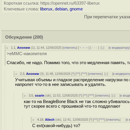
Короткая ссылка: https://opennet.ru/63397-liberux
Ключевые слова:
liberux
,
debian
,
gnome
При перепечатке указа
Обсуждение
(200)
1.1
,
Аноним
(
1
), 11:44, 12/06/2025 [
ответить
] [
﹢﹢﹢
] [
· · ·
]
[
↓
] [
к модератору
>eMMC-накопителя
Спасибо, не надо. Помимо того, что это медленная память, т
2.3
,
Аноним
(
3
), 11:48, 12/06/2025 [
^
] [
^^
] [
^^^
] [
ответить
]
[
↓
] [
к модерато
Учитывая объемы и гладкое распределение нагрузки по 
напролет что-то в нее записывать и удалять.
3.5
,
soarin
(
ok
), 11:53, 12/06/2025 [
^
] [
^^
] [
^^^
] [
ответить
]
[
↓
] [
к мод
как-то на BeagleBone Black не так сложно убивалось
тут скорее всего с прошивкой что-то подделают
4.18
,
Aliech
(
ok
), 12:41, 12/06/2025 [
^
] [
^^
] [
^^^
] [
ответить
]
[
к 
С ext(какой-нибудь) то?