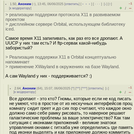
–1
1.50
,
Аноним
(
-
), 13:45, 06/06/2025 [
ответить
] [
﹢﹢﹢
] [
· · ·
]
[
↓
] [
↑
]
+
–
[
к модератору
]
/
> реализации поддержки протокола X11 в развиваемом
проектом
> дисплейном сервере Orbital, использующем библиотеку
iced.
Самое время X11 запиливать, как раз его все дропают. А
UUCP у них там есть? И ftp-сервак какой-нибудь
забористый?
> Реализация поддержки X11 в Orbital концептуально
напоминает
> применение XWayland в окружениях на базе Wayland.
А сам Wayland у них - поддерживается? :)
–1
2.64
,
Аноним
(
64
), 15:07, 06/06/2025 [
^
] [
^^
] [
^^^
] [
ответить
]
[
↓
]
+
–
[
к модератору
]
/
Все дропают - это кто? Гномы, которые если не код писать
не умеют, что в простое от из нескучных интерфейсов проц
комнату сидит греет и до сих пор считают, что каждое окно
должно само себе рамку рисовать, то наверное решают
галактические проблемы за ваше электричество? Как там
ситуация с иконками приложений - великие знатоки
управления окнами с гитхаба уже определились где память
под иконки выделять и как приложение должно коммитить