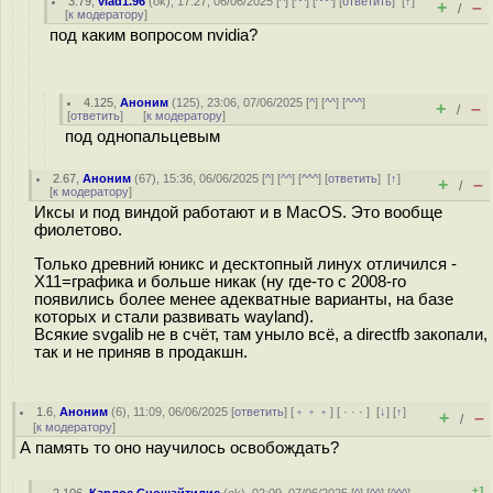
3.79
,
vlad1.96
(
ok
), 17:27, 06/06/2025 [
^
] [
^^
] [
^^^
] [
ответить
]
[
↑
]
+
–
/
[
к модератору
]
под каким вопросом nvidia?
4.125
,
Аноним
(
125
), 23:06, 07/06/2025 [
^
] [
^^
] [
^^^
]
+
–
/
[
ответить
]
[
к модератору
]
под однопальцевым
2.67
,
Аноним
(
67
), 15:36, 06/06/2025 [
^
] [
^^
] [
^^^
] [
ответить
]
[
↑
]
+
–
/
[
к модератору
]
Иксы и под виндой работают и в MacOS. Это вообще
фиолетово.
Только древний юникс и десктопный линух отличился -
X11=графика и больше никак (ну где-то с 2008-го
появились более менее адекватные варианты, на базе
которых и стали развивать wayland).
Всякие svgalib не в счёт, там уныло всё, а directfb закопали,
так и не приняв в продакшн.
1.6
,
Аноним
(
6
), 11:09, 06/06/2025 [
ответить
] [
﹢﹢﹢
] [
· · ·
]
[
↓
] [
↑
]
+
–
/
[
к модератору
]
А память то оно научилось освобождать?
+1