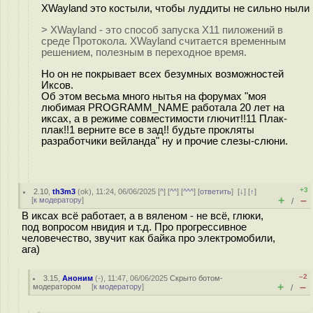
XWayland это костыли, чтобы луддиты не сильно ныли
> XWayland - это способ запуска X11 пиложений в
среде Протокола. XWayland считается временным
решением, полезным в переходное время.
Но он не покрывает всех безумных возможностей
Иксов.
Об этом весьма много нытья на форумах "моя
любимая PROGRAMM_NAME работала 20 лет на
иксах, а в режиме совместимости глючит!!11 Плак-
плак!!1 верните все в зад!! будьте прокляты
разработчики вейланда" ну и прочие слезы-слюни.
+3
2.10
,
th3m3
(
ok
), 11:24, 06/06/2025 [
^
] [
^^
] [
^^^
] [
ответить
]
[
↓
] [
↑
]
+
–
[
к модератору
]
/
В иксах всё работает, а в вяленом - не всё, глюки,
под вопросом нвидия и т.д. Про прогрессивное
человечество, звучит как байка про электромобили,
ага)
–2
3.15
,
Аноним
(
-
), 11:47, 06/06/2025
Скрыто ботом-
+
–
модератором
[
к модератору
]
/