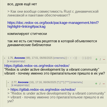
все, дров ещё нет
> Как они вообще совместимость Rust с динамической
линковкой и пакетами обеспечивают?
https://doc.redox-os.org/book/package-management.html?
highlight=linking#packag
компилируют ститчески
так же есть система рецептов в которой объявляются
динамические библиотеки
1.75
,
Аноним
(
98
), 17:01, 06/06/2025 [
ответить
] [
﹢﹢﹢
] [
· · ·
]
[
↓
] [
↑
]
+
–
/
[
к модератору
]
https://gitlab.redox-os.org/redox-os/redox/
"Redox is under active development by a vibrant community"
vibrant - почему именно это прилагательное пришло в их ум?
2.77
,
Аноним
(
16
), 17:16, 06/06/2025 [
^
] [
^^
] [
^^^
] [
ответить
]
+
–
/
[
к модератору
]
>
https://gitlab.redox-os.org/redox-os/redox/
> "Redox is under active development by a vibrant community"
> vibrant - почему именно это прилагательное пришло в их
ум?