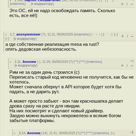
2.106
,
Карлос Сношайтилис
(
ok
), 02:09, 07/06/2025 [
^
] [
^^
] [
^^^
]
+
–
[
ответить
]
[
к модератору
]
/
Это ОС, ей не надо освобождать память. Сколько
есть, все её!)
1.7
,
anonymmmeer
(
?
), 11:11, 06/06/2025 [
ответить
] [
﹢﹢﹢
] [
· · ·
]
[
↓
]
+
–
/
[
↑
] [
к модератору
]
а где собственная реализация mesa на rust?
опять дедовская небезопасность.
+1
2.11
,
Аноним
(
-
), 11:29, 06/06/2025 [
^
] [
^^
] [
^^^
] [
ответить
]
+
–
[
к модератору
]
/
Рим не за один день строился (с)
Переписать старый код мгновенно не получится, как бы не
хотелось.
Может сначала обернут в API которое будет хотя бы
падать, а не дарить рут.
А может просто забьют - вон там красношапка делает
дрова сразу на расте для нвидии.
На них посмотрят и сделают новый драйвер.
Заодно можно выкинуть некрожелезо и всякие богом
забытые платформы.
–2
3.14
,
Аноним
(
14
), 11:41, 06/06/2025 [
^
] [
^^
] [
^^^
] [
ответить
]
[
↓
]