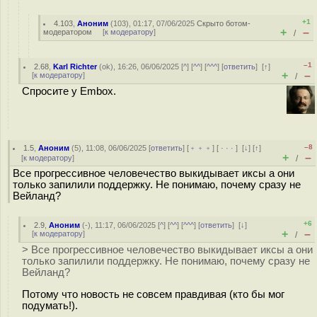
+1
4.103
,
Аноним
(
103
), 01:17, 07/06/2025
Скрыто ботом-
+
–
модератором
[
к модератору
]
/
–1
2.68
,
Karl Richter
(
ok
), 16:26, 06/06/2025 [
^
] [
^^
] [
^^^
] [
ответить
]
[
↑
]
+
–
[
к модератору
]
/
Спросите у Embox.
–8
1.5
,
Аноним
(
5
), 11:08, 06/06/2025 [
ответить
] [
﹢﹢﹢
] [
· · ·
]
[
↓
] [
↑
]
+
–
[
к модератору
]
/
Все прогрессивное человечество выкидывает иксы а они
только запилили поддержку. Не понимаю, почему сразу не
Вейланд?
+6
2.9
,
Аноним
(
-
), 11:17, 06/06/2025 [
^
] [
^^
] [
^^^
] [
ответить
]
[
↓
]
+
–
[
к модератору
]
/
> Все прогрессивное человечество выкидывает иксы а они
только запилили поддержку. Не понимаю, почему сразу не
Вейланд?
Потому что новость не совсем правдивая (кто бы мог
подумать!).