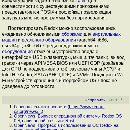
Конфигурация задаётся на языке
Toml
. Для
совместимости с существующими приложениями
предоставляется POSIX-прослойка, позволяющая
запускать многие программы без портирования.
Протестировать Redox можно воспользовавшись
ежедневно обновляемыми
сборками
для
виртуальных
машин
и
реального оборудования
(aarch64, i686,
riscv64gc, x86_64). Среди поддерживаемого
оборудования
отмечены устройства ввода с
интерфейсом USB (клавиатуры, мыши, тачпады), вывод
графики через API VESA BIOS или UEFI GOP (драйверы
для GPU не поддерживаются), звуковые чипы AC’97 и
Intel HD Audio, SATA (AHCI, IDE) и NVMe. Поддержка Wi-
Fi и устройств хранения с интерфейсом USB пока не
доведена до готовности.
+
–
исправить
/
+15
Главная ссылка к новости (
https://www.redox-
os.org/news/...
)
OpenNews: Выпуск операционной системы Redox OS
0.9, написанной на языке Rust
OpenNews: Прогресс в использовании ОС Redox на