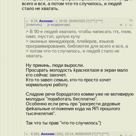
всего и вся, а потом что-то случилось, и людей
стало не хватать.
+1
6.74
,
Аноним
(
-
), 16:50, 06/06/2025 [
^
] [
^^
] [
^^^
]
+
–
[
ответить
]
[
к модератору
]
/
> В 90-е людей хватило, чтобы написать гтк, гном,
гимп, гнустэп, целую кучу
> оконных менеджеров, плейеров, языков
программирования, библиотек для всего и вся, а
> потом что-то случилось, и людей стало не
хватать.
Ну прикинь, люди выросли.
Проcuрать молодость kpасноглазя в экран мало
кто сейчас захочет.
Кто-то завел семью, кто-то просто хочет
нормальную работу.
Сладкие речи бородатого комми уже не мотивирую
молодых "поработать бесплатно".
Особенно если речь про "разгрести дедовые
феkальные отложения кода на ЯП прошлого
тысячелетия".
Так что ты прав "что-то случилось")
6.101
,
Аноним
(
101
), 23:14, 06/06/2025 [
^
] [
^^
] [
^^^
]
+
–