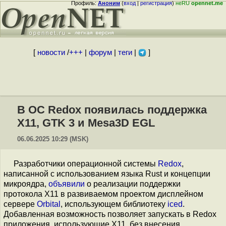
Профиль:
Аноним
(
вход
|
регистрация
)
неRU
opennet.me
[
новости
/
+++
|
форум
|
теги
|
]
В ОС Redox появилась поддержка
X11, GTK 3 и Mesa3D EGL
06.06.2025 10:29 (MSK)
Разработчики операционной системы
Redox
,
написанной с использованием языка Rust и концепции
микроядра,
объявили
о реализации поддержки
протокола X11 в развиваемом проектом дисплейном
сервере
Orbital
, использующем библиотеку
iced
.
Добавленная возможность позволяет запускать в Redox
приложения, использующие X11, без внесения