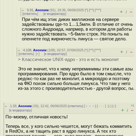
5.91
,
Аноним
(
91
), 19:36, 06/06/2025 [
^
] [
^^
] [
^^^
]
+
–
/
[
ответить
]
[
к модератору
]
При чём ищ этих диких миллионов на сервере
задействованы где-то 1…1,5млн. В отличие от очень
сложного Андроида, напрмер, в котором для работы
нужно задействовать ~5-6млн строк. Но поныть на
опеннете под жирнючесть линуса — святое дело.
4.108
,
Аноним
(
108
), 02:57, 07/06/2025 [
^
] [
^^
] [
^^^
]
+
–
/
[
ответить
]
[
↑
] [
к модератору
]
> Классическое UNIX-ядро - это и есть монолит
Это не значит, что к нему непреминимы эти самые азы
программирования. Про ядро было в том смысле, что
редокс-то как раз не монолит, а микроядро и поэтому
на ФЮ похож сильно больше линукса. Что там у него
из-за этого с производительностью - другой вопрос, гы.
+1
1.33
,
Аноним
(
33
), 12:42, 06/06/2025 [
ответить
] [
﹢﹢﹢
] [
· · ·
]
[
↓
] [
↑
]
+
–
[
к модератору
]
/
По–моему, отличная новость!
Теперь все, у кого сильно чешется, могут бежать коммитить
в RedOx, а не тащить раст в ядро линукса. А тех кто
продолжает тащить — есть куда послать, поконкретнее.