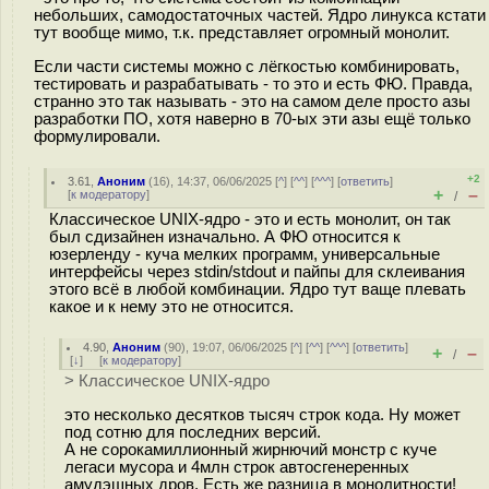
небольших, самодостаточных частей. Ядро линукса кстати
тут вообще мимо, т.к. представляет огромный монолит.
Если части системы можно с лёгкостью комбинировать,
тестировать и разрабатывать - то это и есть ФЮ. Правда,
странно это так называть - это на самом деле просто азы
разработки ПО, хотя наверно в 70-ых эти азы ещё только
формулировали.
+2
3.61
,
Аноним
(
16
), 14:37, 06/06/2025 [
^
] [
^^
] [
^^^
] [
ответить
]
+
–
[
к модератору
]
/
Классическое UNIX-ядро - это и есть монолит, он так
был сдизайнен изначально. А ФЮ относится к
юзерленду - куча мелких программ, универсальные
интерфейсы через stdin/stdout и пайпы для склеивания
этого всё в любой комбинации. Ядро тут ваще плевать
какое и к нему это не относится.
4.90
,
Аноним
(
90
), 19:07, 06/06/2025 [
^
] [
^^
] [
^^^
] [
ответить
]
+
–
/
[
↓
] [
к модератору
]
> Классическое UNIX-ядро
это несколько десятков тысяч строк кода. Ну может
под сотню для последних версий.
А не сорокамиллионный жирнючий монстр с куче
легаси мусора и 4млн строк автосгенеренных
амудэшных дров. Есть же разница в монолитности!