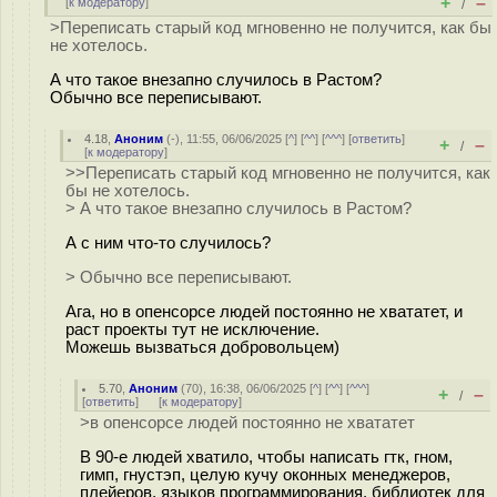
+
–
[
к модератору
]
/
>Переписать старый код мгновенно не получится, как бы
не хотелось.
А что такое внезапно случилось в Растом?
Обычно все переписывают.
4.18
,
Аноним
(
-
), 11:55, 06/06/2025 [
^
] [
^^
] [
^^^
] [
ответить
]
+
–
/
[
к модератору
]
>>Переписать старый код мгновенно не получится, как
бы не хотелось.
> А что такое внезапно случилось в Растом?
А с ним что-то случилось?
> Обычно все переписывают.
Ага, но в опенсорсе людей постоянно не хвататет, и
раст проекты тут не исключение.
Можешь вызваться добровольцем)
5.70
,
Аноним
(
70
), 16:38, 06/06/2025 [
^
] [
^^
] [
^^^
]
+
–
/
[
ответить
]
[
к модератору
]
>в опенсорсе людей постоянно не хвататет
В 90-е людей хватило, чтобы написать гтк, гном,
гимп, гнустэп, целую кучу оконных менеджеров,
плейеров, языков программирования, библиотек для