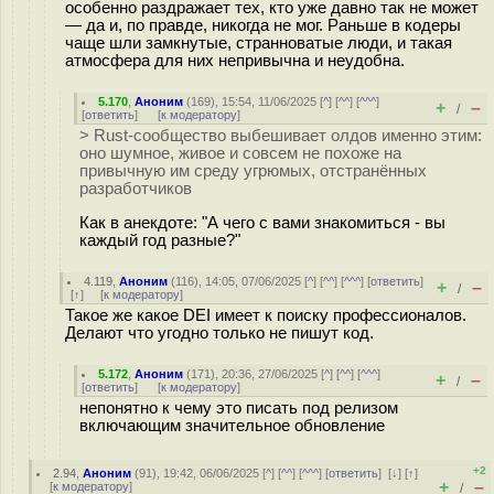
особенно раздражает тех, кто уже давно так не может
— да и, по правде, никогда не мог. Раньше в кодеры
чаще шли замкнутые, странноватые люди, и такая
атмосфера для них непривычна и неудобна.
5.170
,
Аноним
(
169
), 15:54, 11/06/2025 [
^
] [
^^
] [
^^^
]
+
–
/
[
ответить
]
[
к модератору
]
> Rust-сообщество выбешивает олдов именно этим:
оно шумное, живое и совсем не похоже на
привычную им среду угрюмых, отстранённых
разработчиков
Как в анекдоте: "А чего с вами знакомиться - вы
каждый год разные?"
4.119
,
Аноним
(
116
), 14:05, 07/06/2025 [
^
] [
^^
] [
^^^
] [
ответить
]
+
–
/
[
↑
] [
к модератору
]
Такое же какое DЕI имеет к поиску профессионалов.
Делают что угодно только не пишут код.
5.172
,
Аноним
(
171
), 20:36, 27/06/2025 [
^
] [
^^
] [
^^^
]
+
–
/
[
ответить
]
[
к модератору
]
непонятно к чему это писать под релизом
включающим значительное обновление
+2
2.94
,
Аноним
(
91
), 19:42, 06/06/2025 [
^
] [
^^
] [
^^^
] [
ответить
]
[
↓
] [
↑
]
+
–
[
к модератору
]
/