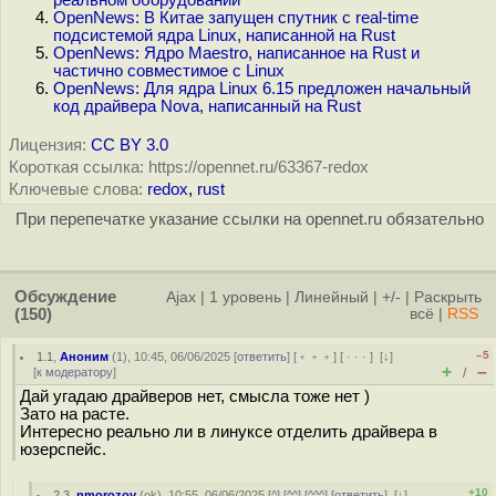
реальном оборудовании
OpenNews: В Китае запущен спутник с real-time
подсистемой ядра Linux, написанной на Rust
OpenNews: Ядро Maestro, написанное на Rust и
частично совместимое с Linux
OpenNews: Для ядра Linux 6.15 предложен начальный
код драйвера Nova, написанный на Rust
Лицензия:
CC BY 3.0
Короткая ссылка: https://opennet.ru/63367-redox
Ключевые слова:
redox
,
rust
При перепечатке указание ссылки на opennet.ru обязательно
Обсуждение
Ajax
|
1 уровень
|
Линейный
|
+/-
|
Раскрыть
(150)
всё
|
RSS
–5
1.1
,
Аноним
(
1
), 10:45, 06/06/2025 [
ответить
] [
﹢﹢﹢
] [
· · ·
]
[
↓
]
+
–
[
к модератору
]
/
Дай угадаю драйверов нет, смысла тоже нет )
Зато на расте.
Интересно реально ли в линуксе отделить драйвера в
юзерспейс.
+10
2.3
,
nmorozov
(
ok
), 10:55, 06/06/2025 [
^
] [
^^
] [
^^^
] [
ответить
]
[
↓
]