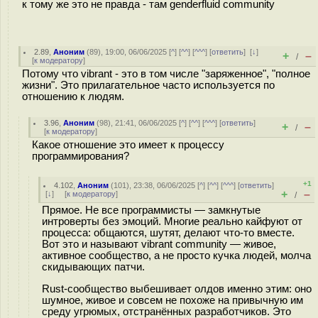
к тому же это не правда - там genderfluid community
2.89
,
Аноним
(
89
), 19:00, 06/06/2025 [
^
] [
^^
] [
^^^
] [
ответить
]
[
↓
]
+
–
/
[
к модератору
]
Потому что vibrant - это в том числе "заряженное", "полное
жизни". Это прилагательное часто используется по
отношению к людям.
3.96
,
Аноним
(
98
), 21:41, 06/06/2025 [
^
] [
^^
] [
^^^
] [
ответить
]
+
–
/
[
к модератору
]
Какое отношение это имеет к процессу
программирования?
+1
4.102
,
Аноним
(
101
), 23:38, 06/06/2025 [
^
] [
^^
] [
^^^
] [
ответить
]
+
–
[
↓
] [
к модератору
]
/
Прямое. Не все программисты — замкнутые
интроверты без эмоций. Многие реально кайфуют от
процесса: общаются, шутят, делают что-то вместе.
Вот это и называют vibrant community — живое,
активное сообщество, а не просто кучка людей, молча
скидывающих патчи.
Rust-сообщество выбешивает олдов именно этим: оно
шумное, живое и совсем не похоже на привычную им
среду угрюмых, отстранённых разработчиков. Это