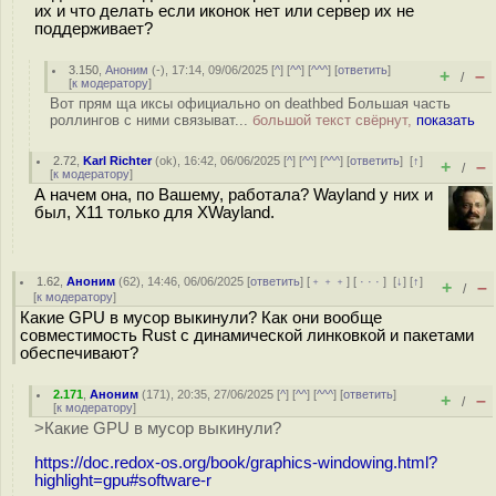
их и что делать если иконок нет или сервер их не
поддерживает?
3.150
,
Аноним
(
-
), 17:14, 09/06/2025 [
^
] [
^^
] [
^^^
] [
ответить
]
+
–
/
[
к модератору
]
Вот прям ща иксы официально on deathbed Большая часть
роллингов с ними связыват...
большой текст свёрнут,
показать
2.72
,
Karl Richter
(
ok
), 16:42, 06/06/2025 [
^
] [
^^
] [
^^^
] [
ответить
]
[
↑
]
+
–
/
[
к модератору
]
А начем она, по Вашему, работала? Wayland у них и
был, X11 только для XWayland.
1.62
,
Аноним
(
62
), 14:46, 06/06/2025 [
ответить
] [
﹢﹢﹢
] [
· · ·
]
[
↓
] [
↑
]
+
–
/
[
к модератору
]
Какие GPU в мусор выкинули? Как они вообще
совместимость Rust с динамической линковкой и пакетами
обеспечивают?
2.171
,
Аноним
(
171
), 20:35, 27/06/2025 [
^
] [
^^
] [
^^^
] [
ответить
]
+
–
/
[
к модератору
]
>Какие GPU в мусор выкинули?
https://doc.redox-os.org/book/graphics-windowing.html?
highlight=gpu#software-r