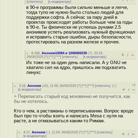
/
[
ответить
]
[
к модератору
]
в 90-е программы были сильно меньше и легче,
тогда тупо не нужно было столько людей для
поддержки софта. А сейчас за пару дней в
проектах происходит работы больше чем за годы
в 90-е. Ты физически не успеешь руками 2.5
анонимов успеть реализовать нужный функционал
и исправить старые ошибки, дыры безопасности,
протестировать на разном железе и прочее.
6.156
,
Аноним10084 и 1008465039
(
?
), 20:24,
+
–
/
09/06/2025 [
^
] [
^^
] [
^^^
] [
ответить
]
[
к модератору
]
Их тоже не за один день написали. А у GNU не
хватило сил на ядро, пришлось им подхватить
линукс
+1
3.16
,
Аноним
(
16
), 11:48, 06/06/2025 [
^
] [
^^
] [
^^^
] [
ответить
]
[
↑
]
+
–
[
к модератору
]
/
> Переписать старый код мгновенно не получится, как
бы не хотелось.
Кто о чем, а растаманы о переписывании. Вопрос вроде
был про то чтобы взять и написать Mesa с нуля на
расте, а не отмазываться каким-то Римам.
4.17
,
Аноним
(
-
), 11:54, 06/06/2025 [
^
] [
^^
] [
^^^
] [
ответить
]
+
–
/
[
к модератору
]