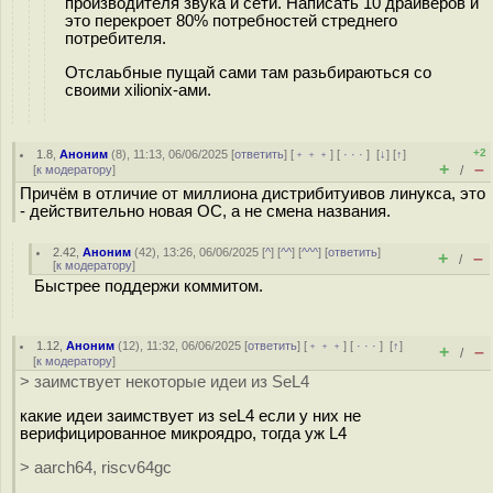
производителя звука и сети. Написать 10 драйверов и
это перекроет 80% потребностей стреднего
потребителя.
Отслаьбные пущай сами там разьбираються со
своими xilionix-ами.
+2
1.8
,
Аноним
(
8
), 11:13, 06/06/2025 [
ответить
] [
﹢﹢﹢
] [
· · ·
]
[
↓
] [
↑
]
+
–
[
к модератору
]
/
Причём в отличие от миллиона дистрибитуивов линукса, это
- действительно новая ОС, а не смена названия.
2.42
,
Аноним
(
42
), 13:26, 06/06/2025 [
^
] [
^^
] [
^^^
] [
ответить
]
+
–
/
[
к модератору
]
Быстрее поддержи коммитом.
1.12
,
Аноним
(
12
), 11:32, 06/06/2025 [
ответить
] [
﹢﹢﹢
] [
· · ·
]
[
↑
]
+
–
/
[
к модератору
]
> заимствует некоторые идеи из SeL4
какие идеи заимствует из seL4 если у них не
верифицированное микроядро, тогда уж L4
> aarch64, riscv64gc