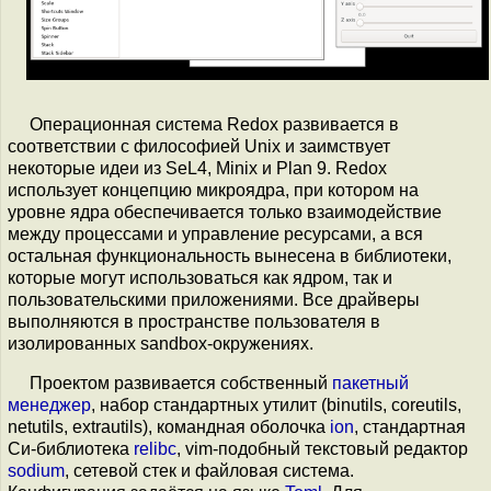
Операционная система Redox развивается в
соответствии с философией Unix и заимствует
некоторые идеи из SeL4, Minix и Plan 9. Redox
использует концепцию микроядра, при котором на
уровне ядра обеспечивается только взаимодействие
между процессами и управление ресурсами, а вся
остальная функциональность вынесена в библиотеки,
которые могут использоваться как ядром, так и
пользовательскими приложениями. Все драйверы
выполняются в пространстве пользователя в
изолированных sandbox-окружениях.
Проектом развивается собственный
пакетный
менеджер
, набор стандартных утилит (binutils, coreutils,
netutils, extrautils), командная оболочка
ion
, стандартная
Си-библиотека
relibc
, vim-подобный текстовый редактор
sodium
, сетевой стек и файловая система.