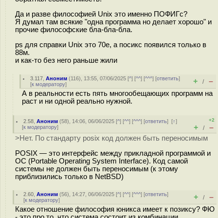
Да и разве философией Unix это именно ПОФИГс?
Я думал там всякие "одна программа но делает хорошо" и
прочие философские бла-бла-бла.
ps для справки Unix это 70е, а посикс появился только в
88м.
и как-то без него раньше жили
3.117
,
Аноним
(
116
), 13:55, 07/06/2025 [
^
] [
^^
] [
^^^
] [
ответить
]
+
–
/
[
к модератору
]
А в реальности есть пять многообещающих программ на
раст и ни одной реально нужной.
+2
2.58
,
Аноним
(
58
), 14:06, 06/06/2025 [
^
] [
^^
] [
^^^
] [
ответить
]
[
↑
]
+
–
[
к модератору
]
/
>Нет. По стандарту posix код должен быть переносимым
POSIX — это интерфейс между прикладной программой и
ОС (Portable Operating System Interface). Код самой
системы не должен быть переносимым (к этому
приблизились только в NetBSD)
2.60
,
Аноним
(
56
), 14:27, 06/06/2025 [
^
] [
^^
] [
^^^
] [
ответить
]
+
–
/
[
к модератору
]
Какое отношение философия юникса имеет к позиксу? ФЮ
- это про то, что система состоит из комбинации