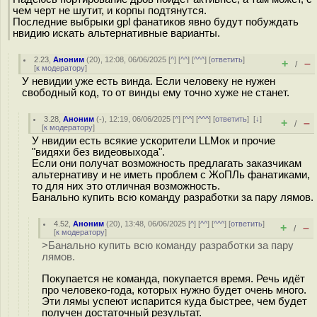
чем черт не шутит, и корпы подтянутся.
Последние выбрыки gpl фанатиков явно будут побуждать
нвидию искать альтернативные варианты.
2.23
,
Аноним
(
20
), 12:08, 06/06/2025 [
^
] [
^^
] [
^^^
] [
ответить
]
+
–
/
[
к модератору
]
У невидии уже есть винда. Если человеку не нужен
свободный код, то от винды ему точно хуже не станет.
3.28
,
Аноним
(
-
), 12:19, 06/06/2025 [
^
] [
^^
] [
^^^
] [
ответить
]
[
↓
]
+
–
/
[
к модератору
]
У нвидии есть всякие ускорители LLMок и прочие
"видяхи без видеовыхода".
Если они получат возможность предлагать заказчикам
альтернативу и не иметь проблем с ЖоПЛь фанатиками,
то для них это отличная возможность.
Банально купить всю команду разработки за пару лямов.
4.52
,
Аноним
(
20
), 13:48, 06/06/2025 [
^
] [
^^
] [
^^^
] [
ответить
]
+
–
/
[
к модератору
]
>Банально купить всю команду разработки за пару
лямов.
Покупается не команда, покупается время. Речь идёт
про человеко-года, которых нужно будет очень много.
Эти лямы успеют испарится куда быстрее, чем будет
получен достаточный результат.