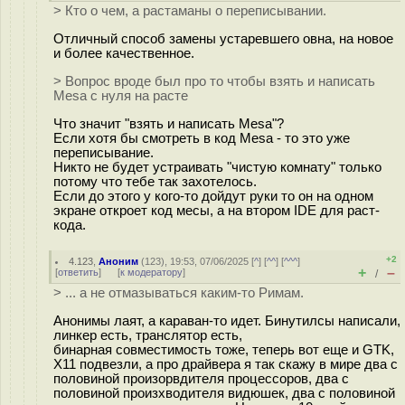
> Кто о чем, а растаманы о переписывании.
Отличный способ замены устаревшего овна, на новое
и более качественное.
> Вопрос вроде был про то чтобы взять и написать
Mesa с нуля на расте
Что значит "взять и написать Mesa"?
Если хотя бы смотреть в код Mesa - то это уже
переписывание.
Никто не будет устраивать "чистую комнату" только
потому что тебе так захотелось.
Если до этого у кого-то дойдут руки то он на одном
экране откроет код месы, а на втором IDE для раст-
кода.
+2
4.123
,
Аноним
(
123
), 19:53, 07/06/2025 [
^
] [
^^
] [
^^^
]
+
–
[
ответить
]
[
к модератору
]
/
> ... а не отмазываться каким-то Римам.
Анонимы лаят, а караван-то идет. Бинутилсы написали,
линкер есть, транслятор есть,
бинарная совместимость тоже, теперь вот еще и GTK,
X11 подвезли, а про драйвера я так скажу в мире два с
половиной произорвдителя процессоров, два с
половиной произхводителя видюшек, два с половиной