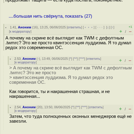
....большая нить свёрнута, показать (27)
+1
1.41
,
Аноним
(
16
), 13:25, 06/06/2025 [
ответить
] [
﹢﹢﹢
] [
· · ·
]
[
↓
] [
↑
]
+
–
[
к модератору
]
/
А почему на скрине всё выглядит как TWM с дефолтным
.twmrc? Это же просто квинтэссенция луддизма. Я то думал
редох это современная ОС.
2.53
,
Аноним
(
-
), 13:49, 06/06/2025 [
^
] [
^^
] [
^^^
] [
ответить
]
+
–
/
[
к модератору
]
> А почему на скрине всё выглядит как TWM с дефолтным
.twmrc? Это же просто
> квинтэссенция луддизма. Я то думал редох это
современная ОС.
Как говорится, ты и накрашенная страшная, и не
накрашенная...
2.54
,
Аноним
(
20
), 13:50, 06/06/2025 [
^
] [
^^
] [
^^^
] [
ответить
]
+
–
/
[
к модератору
]
Затем, что туда полноценных оконных менеджеров ещё не
завезли.