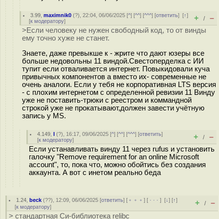
3.99
,
maximnik0
(
?
), 22:04, 06/06/2025 [
^
] [
^^
] [
^^^
] [
ответить
]
[
↑
]
+
–
/
[
к модератору
]
>Если человеку не нужен свободный код, то от винды
ему точно хуже не станет.
Знаете, даже превыкше к - жрите что дают юзеры все
больше недовольны 11 виндой.Свестоперделка с ИИ
тупит если отваливается интернет. Повыкидовали куча
привычных компонентов а вместо их- современные не
очень аналоги. Если у тебя не корпоративная LTS версия
- с плохим интернетом с определенной ревизии 11 Винду
уже не поставить-трюки с реестром и коммандной
строкой уже не прокатывают,должен завести учётную
запись у MS.
4.149
,
I
(
?
), 16:17, 09/06/2025 [
^
] [
^^
] [
^^^
] [
ответить
]
+
–
/
[
к модератору
]
Если устанавливать винду 11 через rufus и установить
галочку "Remove requirement for an online Microsoft
account", то, пока что, можно обойтись без создания
аккаунта. А вот с инетом реально беда
1.24
,
beck
(
??
), 12:09, 06/06/2025 [
ответить
] [
﹢﹢﹢
] [
· · ·
]
[
↓
] [
↑
]
+
–
/
[
к модератору
]
> стандартная Си-библиотека relibc