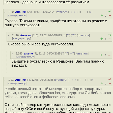
неплохо - давно не интересовался её развитием
+2
1.20
,
Аноним
(
20
), 11:56, 06/06/2025 [
ответить
] [
﹢﹢﹢
] [
· · ·
]
[
↓
]
+
–
[
к модератору
]
/
Сурово. Такими темпами, придётся некоторым на редокс с
линкуса мигрировать.
+2
2.116
,
Аноним
(
116
), 13:52, 07/06/2025 [
^
] [
^^
] [
^^^
] [
ответить
]
+
–
[
к модератору
]
/
Скорее бы они все туда мигрировали.
3.143
,
aname
(
?
), 22:18, 08/06/2025 [
^
] [
^^
] [
^^^
] [
ответить
]
+
–
/
[
к модератору
]
Зайдите в бухгалтерию в Рэдмонте. Вам там премию
выдадут.
–1
1.21
,
Аноним
(
-
), 12:05, 06/06/2025 [
ответить
] [
﹢﹢﹢
] [
· · ·
]
[
↓
] [
↑
]
+
–
[
к модератору
]
/
> собственный пакетный менеджер, набор стандартных
утилит, командная оболочка ion, стандартная Си-библиотека
relibc, сетевой стек и файловая система
Отличный пример как даже маленькая команда может вести
разработку ОСи и всей сопутствующей инфраструктуры.
Надеюсь портирование дров пойдет активнее, а там может, с