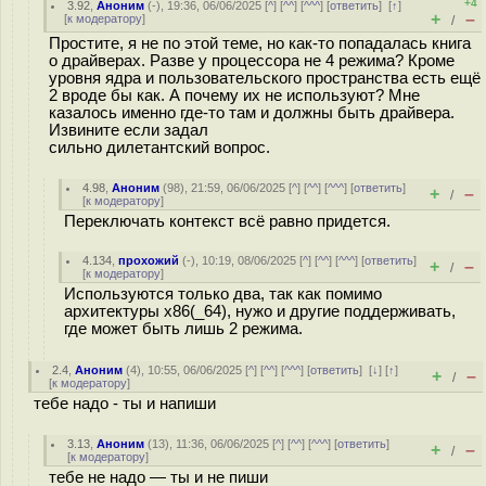
+4
3.92
,
Аноним
(
-
), 19:36, 06/06/2025 [
^
] [
^^
] [
^^^
] [
ответить
]
[
↑
]
+
–
[
к модератору
]
/
Простите, я не по этой теме, но как-то попадалась книга
о драйверах. Разве у процессора не 4 режима? Кроме
уровня ядра и пользовательского пространства есть ещё
2 вроде бы как. А почему их не используют? Мне
казалось именно где-то там и должны быть драйвера.
Извините если задал
сильно дилетантский вопрос.
4.98
,
Аноним
(
98
), 21:59, 06/06/2025 [
^
] [
^^
] [
^^^
] [
ответить
]
+
–
/
[
к модератору
]
Переключать контекст всё равно придется.
4.134
,
прохожий
(-), 10:19, 08/06/2025 [
^
] [
^^
] [
^^^
] [
ответить
]
+
–
/
[
к модератору
]
Используются только два, так как помимо
архитектуры x86(_64), нужо и другие поддерживать,
где может быть лишь 2 режима.
2.4
,
Аноним
(
4
), 10:55, 06/06/2025 [
^
] [
^^
] [
^^^
] [
ответить
]
[
↓
] [
↑
]
+
–
/
[
к модератору
]
тебе надо - ты и напиши
3.13
,
Аноним
(
13
), 11:36, 06/06/2025 [
^
] [
^^
] [
^^^
] [
ответить
]
+
–
/
[
к модератору
]
тебе не надо — ты и не пиши