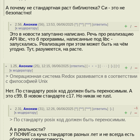
А почему не стандартная раст библиотека? Си - это не
безопастно!
2.56
,
Аноним
(
56
), 13:53, 06/06/2025 [
^
] [
^^
] [
^^^
] [
ответить
]
+
–
/
[
к модератору
]
Это в новости запутанно написано. Речь про реализацию
API libc, что б программы, написанные под libc -
запускались. Реализация при этом может быть на чём
угодно. Тут, разумеется, на расте.
1.25
,
Аноним
(
25
), 12:15, 06/06/2025 [
ответить
] [
﹢﹢﹢
] [
· · ·
]
[
↓
] [
↑
]
+
–
/
[
к модератору
]
> Операционная система Redox развивается в соответствии
с философией Unix
Нет. По стандарту posix код должен быть переносимым. А
это c99. В новом стандарте c17. Но никак не rust.
–1
2.31
,
Аноним
(
31
), 12:26, 06/06/2025 [
^
] [
^^
] [
^^^
] [
ответить
]
[
↓
]
+
–
[
к модератору
]
/
> По стандарту posix код должен быть переносимым.
А в реальности?
У ПОФИГса куча стандартов разных лет и не всегда есть
обратная совместимость.