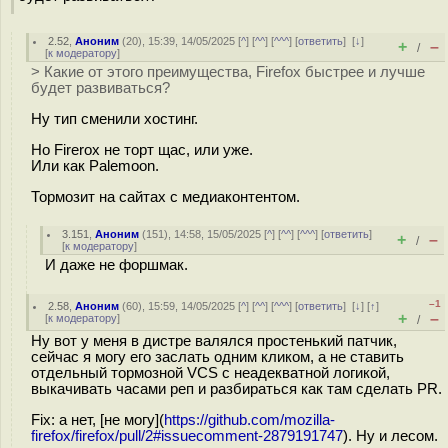
2.52
,
Аноним
(
20
), 15:39, 14/05/2025 [
^
] [
^^
] [
^^^
] [
ответить
]
[
↓
]
+
–
/
[
к модератору
]
> Какие от этого преимущества, Firefox быстрее и лучше
будет развиваться?
Ну тип сменили хостинг.
Но Firerox не торт щас, или уже.
Или как Palemoon.
Тормозит на сайтах с медиаконтентом.
3.151
,
Аноним
(
151
), 14:58, 15/05/2025 [
^
] [
^^
] [
^^^
] [
ответить
]
+
–
/
[
к модератору
]
И даже не форшмак.
–1
2.58
,
Аноним
(
60
), 15:59, 14/05/2025 [
^
] [
^^
] [
^^^
] [
ответить
]
[
↓
] [
↑
]
+
–
[
к модератору
]
/
Ну вот у меня в дистре валялся простенький патчик,
сейчас я могу его заслать одним кликом, а не ставить
отдельный тормозной VCS с неадекватной логикой,
выкачивать часами реп и разбираться как там сделать PR.
Fix: а нет, [не могу](
https://github.com/mozilla-
firefox/firefox/pull/2#issuecomment-2879191747
). Ну и лесом.