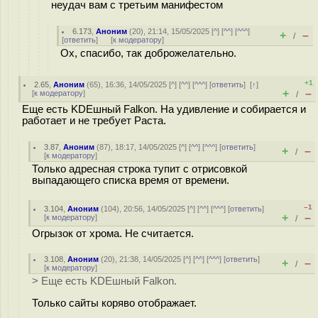
неудач вам с третьим манифестом
6.173
,
Аноним
(
20
), 21:14, 15/05/2025 [
^
] [
^^
] [
^^^
]
+
–
/
[
ответить
]
[
к модератору
]
Ох, спасибо, так доброжелательно.
+1
2.65
,
Аноним
(
65
), 16:36, 14/05/2025 [
^
] [
^^
] [
^^^
] [
ответить
]
[
↑
]
+
–
[
к модератору
]
/
Еще есть KDEшный Falkon. На удивление и собирается и
работает и не требует Раста.
3.87
,
Аноним
(
87
), 18:17, 14/05/2025 [
^
] [
^^
] [
^^^
] [
ответить
]
+
–
/
[
к модератору
]
Только адресная строка тупит с отрисовкой
выпадающего списка время от времени.
–1
3.104
,
Аноним
(
104
), 20:56, 14/05/2025 [
^
] [
^^
] [
^^^
] [
ответить
]
+
–
[
к модератору
]
/
Огрызок от хрома. Не считается.
3.108
,
Аноним
(
20
), 21:38, 14/05/2025 [
^
] [
^^
] [
^^^
] [
ответить
]
+
–
/
[
к модератору
]
> Еще есть KDEшный Falkon.
Только сайты коряво отображает.