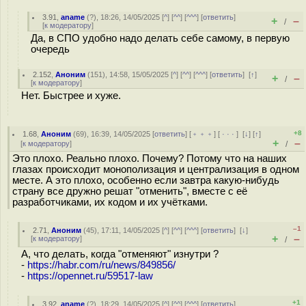
3.91
,
aname
(
?
), 18:26, 14/05/2025 [
^
] [
^^
] [
^^^
] [
ответить
]
+
–
/
[
к модератору
]
Да, в СПО удобно надо делать себе самому, в первую
очередь
2.152
,
Аноним
(
151
), 14:58, 15/05/2025 [
^
] [
^^
] [
^^^
] [
ответить
]
[
↑
]
+
–
/
[
к модератору
]
Нет. Быстрее и хуже.
+8
1.68
,
Аноним
(
69
), 16:39, 14/05/2025 [
ответить
] [
﹢﹢﹢
] [
· · ·
]
[
↓
] [
↑
]
+
–
[
к модератору
]
/
Это плохо. Реально плохо. Почему? Потому что на наших
глазах происходит монополизация и централизация в одном
месте. А это плохо, особенно если завтра какую-нибудь
страну все дружно решат "отменить", вместе с её
разработчиками, их кодом и их учётками.
–1
2.71
,
Аноним
(
45
), 17:11, 14/05/2025 [
^
] [
^^
] [
^^^
] [
ответить
]
[
↓
]
+
–
[
к модератору
]
/
А, что делать, когда "отменяют" изнутри ?
-
https://habr.com/ru/news/849856/
-
https://opennet.ru/59517-law
+1
3.92
,
aname
(
?
), 18:29, 14/05/2025 [
^
] [
^^
] [
^^^
] [
ответить
]