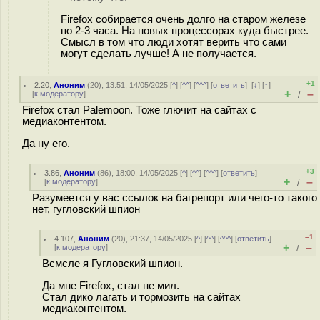
Firefox собирается очень долго на старом железе
по 2-3 часа. На новых процессорах куда быстрее.
Смысл в том что люди хотят верить что сами
могут сделать лучше! А не получается.
+1
2.20
,
Аноним
(
20
), 13:51, 14/05/2025 [
^
] [
^^
] [
^^^
] [
ответить
]
[
↓
] [
↑
]
+
–
[
к модератору
]
/
Firefox стал Palemoon. Тоже глючит на сайтах с
медиаконтентом.
Да ну его.
+3
3.86
,
Аноним
(
86
), 18:00, 14/05/2025 [
^
] [
^^
] [
^^^
] [
ответить
]
+
–
[
к модератору
]
/
Разумеется у вас ссылок на багрепорт или чего-то такого
нет, гугловский шпион
–1
4.107
,
Аноним
(
20
), 21:37, 14/05/2025 [
^
] [
^^
] [
^^^
] [
ответить
]
+
–
[
к модератору
]
/
Всмсле я Гугловский шпион.
Да мне Firefox, стал не мил.
Стал дико лагать и тормозить на сайтах
медиаконтентом.