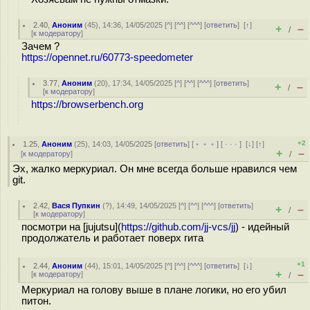
2.40
,
Аноним
(
45
), 14:36, 14/05/2025 [
^
] [
^^
] [
^^^
] [
ответить
]
[
↑
]
+
–
/
[
к модератору
]
Зачем ?
https://opennet.ru/60773-speedometer
3.77
,
Аноним
(
20
), 17:34, 14/05/2025 [
^
] [
^^
] [
^^^
] [
ответить
]
+
–
/
[
к модератору
]
https://browserbench.org
+2
1.25
,
Аноним
(
25
), 14:03, 14/05/2025 [
ответить
] [
﹢﹢﹢
] [
· · ·
]
[
↓
] [
↑
]
+
–
[
к модератору
]
/
Эх, жалко меркуриал. Он мне всегда больше нравился чем
git.
2.42
,
Вася Пупкин
(
?
), 14:49, 14/05/2025 [
^
] [
^^
] [
^^^
] [
ответить
]
+
–
/
[
к модератору
]
посмотри на [jujutsu](
https://github.com/jj-vcs/jj
) - идейный
продолжатель и работает поверх гита
+1
2.44
,
Аноним
(
44
), 15:01, 14/05/2025 [
^
] [
^^
] [
^^^
] [
ответить
]
[
↓
]
+
–
[
к модератору
]
/
Меркуриал на голову выше в плане логики, но его убил
питон.