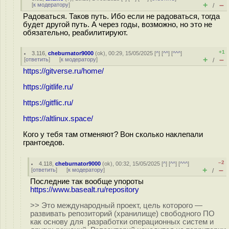
+
–
[
к модератору
]
/
Радоваться. Таков путь. Ибо если не радоваться, тогда
будет другой путь. А через годы, возможно, но это не
обязательно, реабилитируют.
+1
3.116
,
cheburnator9000
(
ok
), 00:29, 15/05/2025 [
^
] [
^^
] [
^^^
]
+
–
[
ответить
]
[
к модератору
]
/
https://gitverse.ru/home/
https://gitlife.ru/
https://gitflic.ru/
https://altlinux.space/
Кого у тебя там отменяют? Вон сколько наклепали
грантоедов.
–2
4.118
,
cheburnator9000
(
ok
), 00:32, 15/05/2025 [
^
] [
^^
] [
^^^
]
+
–
[
ответить
]
[
к модератору
]
/
Последние так вообще упороты
https://www.basealt.ru/repository
>> Это международный проект, цель которого —
развивать репозиторий (хранилище) свободного ПО
как основу для разработки операционных систем и