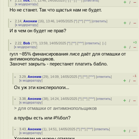
2.13
,
пох.
(
?
), 13:46, 14/05/2025 [
^
] [
^^
] [
^^^
] [
ответить
]
+
–
/
[
к модератору
]
Но не станет. Так что щастья нам не будет.
2.14
,
Аноним
(
16
), 13:46, 14/05/2025 [
^
] [
^^
] [
^^^
] [
ответить
]
+
–
/
[
к модератору
]
И в чем он будет не прав?
+3
2.22
,
Bob
(
??
), 13:59, 14/05/2025 [
^
] [
^^
] [
^^^
] [
ответить
]
[
↓
]
+
–
[
к модератору
]
/
гугл ~85% финансирования лисе даёт для отмашки от
антимонопольщиков.
Захочет закрыть - перестанет платить бабло.
–1
3.29
,
Аноним
(
29
), 14:09, 14/05/2025 [
^
] [
^^
] [
^^^
] [
ответить
]
+
–
[
к модератору
]
/
Ох уж эти консперологи...
3.38
,
Аноним
(
38
), 14:24, 14/05/2025 [
^
] [
^^
] [
^^^
] [
ответить
]
+
–
/
[
к модератору
]
> для отмашки от антимонопольщиков
а пруфы есть или #%бол?
3.43
,
Аноним
(
1
), 14:51, 14/05/2025 [
^
] [
^^
] [
^^^
] [
ответить
]
+
–
/
[
к модератору
]
Хозяевам не нужны отмазки.