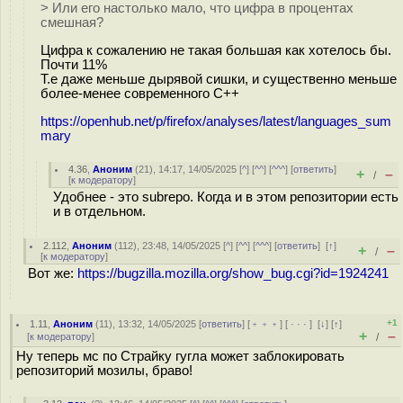
> Или его настолько мало, что цифра в процентах
смешная?
Цифра к сожалению не такая большая как хотелось бы.
Почти 11%
Т.е даже меньше дыpявой сишки, и существенно меньше
более-менее современного С++
https://openhub.net/p/firefox/analyses/latest/languages_sum
mary
4.36
,
Аноним
(
21
), 14:17, 14/05/2025 [
^
] [
^^
] [
^^^
] [
ответить
]
+
–
/
[
к модератору
]
Удобнее - это subrepo. Когда и в этом репозитории есть
и в отдельном.
2.112
,
Аноним
(
112
), 23:48, 14/05/2025 [
^
] [
^^
] [
^^^
] [
ответить
]
[
↑
]
+
–
/
[
к модератору
]
Вот же:
https://bugzilla.mozilla.org/show_bug.cgi?id=1924241
+1
1.11
,
Аноним
(
11
), 13:32, 14/05/2025 [
ответить
] [
﹢﹢﹢
] [
· · ·
]
[
↓
] [
↑
]
+
–
[
к модератору
]
/
Ну теперь мс по Страйку гугла может заблокировать
репозиторий мозилы, браво!