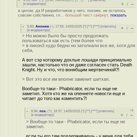
4.55
,
пох.
(
?
), 15:49, 14/05/2025 [
^
] [
^^
] [
^^^
] [
ответить
]
+
–
[
к модератору
]
/
в целом, да И разработчиков у него, похоже, не осталось
совсем собственно, гл...
большой текст свёрнут,
показать
5.83
,
Аноним
(
-
), 17:56, 14/05/2025 [
^
] [
^^
] [
^^^
] [
ответить
]
+
–
/
[
к модератору
]
> Но можно было бы просто продолжать
пользоваться как есть (тем более что
> в пихон3 худо бедно но затолкали все же, хотя для
себя,
А вот сэр которому дохлые лошади принципиально
зашли, настолько что он даже согласен стать Death
Knight. Ну и что, что вонябщим мертвечиной?!
> Вот это все им вполне заменит шитхап.
Вообще-то таки - Phabricator, если ты еще не
заметил. Хотя кто же на опеннете новости еще и
читает до того как коментить?!
+1
6.94
,
пох.
(
?
), 18:37, 14/05/2025 [
^
] [
^^
] [
^^^
] [
ответить
]
+
–
[
к модератору
]
/
> Вообще-то таки - Phabricator, если ты еще не
заметил.
если ты его там поддерживаешь - у меня для тебя