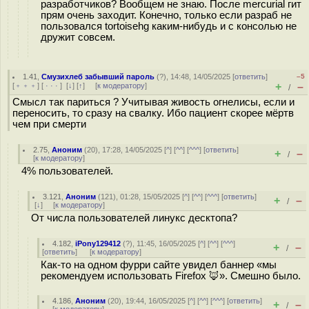
разработчиков? Вообщем не знаю. После mercurial гит
прям очень заходит. Конечно, только если разраб не
пользовался tortoisehg каким-нибудь и с консолью не
дружит совсем.
1.41
,
Смузихлеб забывший пароль
(
?
), 14:48, 14/05/2025 [
ответить
]
–5
+
–
[
﹢﹢﹢
] [
· · ·
]
[
↓
] [
↑
] [
к модератору
]
/
Смысл так париться ? Учитывая живость огнелисы, если и
переносить, то сразу на свалку. Ибо пациент скорее мёртв
чем при смерти
2.75
,
Аноним
(
20
), 17:28, 14/05/2025 [
^
] [
^^
] [
^^^
] [
ответить
]
+
–
/
[
к модератору
]
4% пользователей.
3.121
,
Аноним
(
121
), 01:28, 15/05/2025 [
^
] [
^^
] [
^^^
] [
ответить
]
+
–
/
[
↓
] [
к модератору
]
От числа пользователей линукс десктопа?
4.182
,
iPony129412
(
?
), 11:45, 16/05/2025 [
^
] [
^^
] [
^^^
]
+
–
/
[
ответить
]
[
к модератору
]
Как-то на одном фурри сайте увидел баннер «мы
рекомендуем использовать Firefox 🦊». Смешно было.
4.186
,
Аноним
(
20
), 19:44, 16/05/2025 [
^
] [
^^
] [
^^^
] [
ответить
]
+
–
/