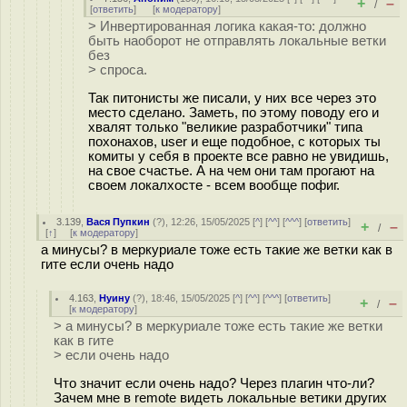
+
–
/
[
ответить
]
[
к модератору
]
> Инвертированная логика какая-то: должно
быть наоборот не отправлять локальные ветки
без
> спроса.
Так питонисты же писали, у них все через это
место сделано. Заметь, по этому поводу его и
хвалят только "великие разработчики" типа
похонахов, user и еще подобное, с которых ты
комиты у себя в проекте все равно не увидишь,
на свое счастье. А на чем они там прогают на
своем локалхосте - всем вообще пофиг.
3.139
,
Вася Пупкин
(
?
), 12:26, 15/05/2025 [
^
] [
^^
] [
^^^
] [
ответить
]
+
–
/
[
↑
] [
к модератору
]
а минусы? в меркуриале тоже есть такие же ветки как в
гите если очень надо
4.163
,
Нуину
(
?
), 18:46, 15/05/2025 [
^
] [
^^
] [
^^^
] [
ответить
]
+
–
/
[
к модератору
]
> а минусы? в меркуриале тоже есть такие же ветки
как в гите
> если очень надо
Что значит если очень надо? Через плагин что-ли?
Зачем мне в remote видеть локальные ветики других