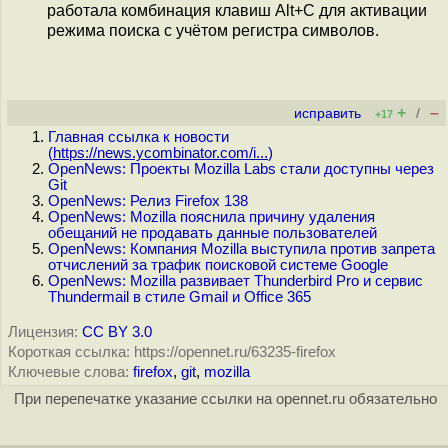
работала комбинация клавиш Alt+C для активации
режима поиска с учётом регистра символов.
+
–
исправить
/
+17
Главная ссылка к новости
(
https://news.ycombinator.com/i...
)
OpenNews: Проекты Mozilla Labs стали доступны через
Git
OpenNews: Релиз Firefox 138
OpenNews: Mozilla пояснила причину удаления
обещаний не продавать данные пользователей
OpenNews: Компания Mozilla выступила против запрета
отчислений за трафик поисковой системе Google
OpenNews: Mozilla развивает Thunderbird Pro и сервис
Thundermail в стиле Gmail и Office 365
Лицензия:
CC BY 3.0
Короткая ссылка: https://opennet.ru/63235-firefox
Ключевые слова:
firefox
,
git
,
mozilla
При перепечатке указание ссылки на opennet.ru обязательно