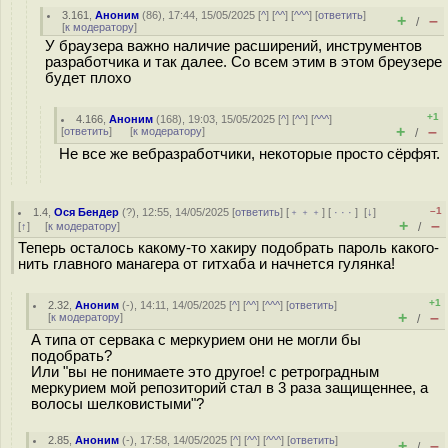
3.161
,
Аноним
(
86
), 17:44, 15/05/2025 [
^
] [
^^
] [
^^^
] [
ответить
]
+
–
/
[
к модератору
]
У браузера важно наличие расширений, инструментов
разработчика и так далее. Со всем этим в этом бреузере
будет плохо
+1
4.166
,
Аноним
(
168
), 19:03, 15/05/2025 [
^
] [
^^
] [
^^^
]
+
–
[
ответить
]
[
к модератору
]
/
Не все же вебразработчики, некоторые просто сёрфят.
–1
1.4
,
Ося Бендер
(
?
), 12:55, 14/05/2025 [
ответить
] [
﹢﹢﹢
] [
· · ·
]
[
↓
]
+
–
[
↑
] [
к модератору
]
/
Теперь осталось какому-то хакиру подобрать пароль какого-
нить главного манагера от гитхаба и начнется гулянка!
+1
2.32
,
Аноним
(
-
), 14:11, 14/05/2025 [
^
] [
^^
] [
^^^
] [
ответить
]
+
–
[
к модератору
]
/
А типа от сервака с меркурием они не могли бы
подобрать?
Или "вы не понимаете это другое! с ретроградным
меркурием мой репозиторий стал в 3 раза защищеннее, а
волосы шелковистыми"?
2.85
,
Аноним
(
-
), 17:58, 14/05/2025 [
^
] [
^^
] [
^^^
] [
ответить
]
+
–
/