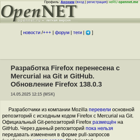
Профиль:
Аноним
(
вход
|
регистрация
)
неRU
opennet.me
[
новости
/
+++
|
форум
|
теги
|
]
Разработка Firefox перенесена с
Mercurial на Git и GitHub.
Обновление Firefox 138.0.3
14.05.2025 12:15 (MSK)
Разработчики из компании Mozilla
перевели
основной
репозиторий с исходным кодом Firefox с Mercurial на Git.
Официальный Git-репозиторий Firefox
размещён
на
GitHub. Через данный репозиторий
пока
нельзя
передавать изменения в форме pull-запросов