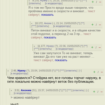
9.170
,
Нуину
(
?
), 20:25, 15/05/2025 [
^
] [
^^
] [
^^^
]
+
–
/
[
ответить
]
[
к модератору
]
Я о том же Просто вроде выше говорили, что
проблема именно в скорости и виноват...
текст
свёрнут,
показать
10.172
,
Анони
(-), 21:14, 15/05/2025 [
^
] [
^^
]
+
–
/
[
^^^
] [
ответить
]
[
к модератору
]
Питон виноват и в скорости, и в общем качестве
этой поделки, а переход 2 на 3 пр...
текст
свёрнут,
показать
11.177
,
Нуину
(
?
), 22:36, 15/05/2025 [
^
] [
^^
]
+
–
/
[
^^^
] [
ответить
]
[
к модератору
]
Уже сам запутался То не виноват, теперь
виноват Да его там уже на раст меняют ...
текст свёрнут,
показать
2.46
,
Нуину
(
?
), 15:04, 14/05/2025 [
^
] [
^^
] [
^^^
] [
ответить
]
[
↑
]
+
–
/
[
к модератору
]
Чем нравился? Стейджа нет, все головы торчат наружу, в
гите локально можно навёрнут веток без публикации.
3.51
,
Аноним
(
51
), 15:37, 14/05/2025 [
^
] [
^^
] [
^^^
] [
ответить
]
[
↓
]
+
–
/
[
к модератору
]
> можно навёрнут
Чтö?