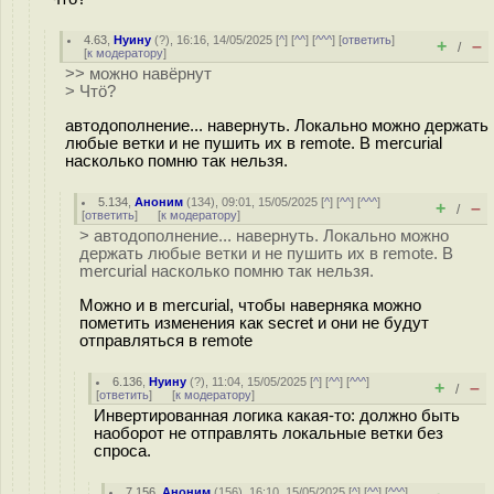
4.63
,
Нуину
(
?
), 16:16, 14/05/2025 [
^
] [
^^
] [
^^^
] [
ответить
]
+
–
/
[
к модератору
]
>> можно навёрнут
> Чтö?
автодополнение... навернуть. Локально можно держать
любые ветки и не пушить их в remote. В mercurial
насколько помню так нельзя.
5.134
,
Аноним
(
134
), 09:01, 15/05/2025 [
^
] [
^^
] [
^^^
]
+
–
/
[
ответить
]
[
к модератору
]
> автодополнение... навернуть. Локально можно
держать любые ветки и не пушить их в remote. В
mercurial насколько помню так нельзя.
Можно и в mercurial, чтобы наверняка можно
пометить изменения как secret и они не будут
отправляться в remote
6.136
,
Нуину
(
?
), 11:04, 15/05/2025 [
^
] [
^^
] [
^^^
]
+
–
/
[
ответить
]
[
к модератору
]
Инвертированная логика какая-то: должно быть
наоборот не отправлять локальные ветки без
спроса.
7.156
,
Аноним
(
156
), 16:10, 15/05/2025 [
^
] [
^^
] [
^^^
]