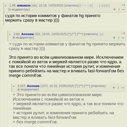
+1
1.48
,
жявамэн
(
ok
), 15:18, 14/05/2025 [
ответить
] [
﹢﹢﹢
] [
· · ·
]
[
↓
] [
↑
]
+
–
[
к модератору
]
/
судя по истории коммитов у фанатов hg принято
мержить сразу в мастер ))))
–1
2.60
,
Аноним
(
60
), 16:05, 14/05/2025 [
^
] [
^^
] [
^^^
] [
ответить
]
[
↓
]
+
–
[
к модератору
]
/
> судя по истории коммитов у фанатов hg принято мержить
сразу в мастер ))))
Это принято во всём цивилизованном мире. Исключением
с помойкой из веток и мержей является разве что ядро, а
так все поняли что линейная история рулит, и изменения
принято ребейзить на мастер и вливать fast-forward'ом без
merge commit'ов.
3.157
,
Аноним
(
157
), 16:16, 15/05/2025 [
^
] [
^^
] [
^^^
] [
ответить
]
+
–
/
[
к модератору
]
> Это принято во всём цивилизованном мире.
Исключением с помойкой из веток и
> мержей является разве что ядро, а так все поняли что
линейная
> история рулит, и изменения принято ребейзить на
мастер и вливать fast-forward'ом
> без merge commit'ов.