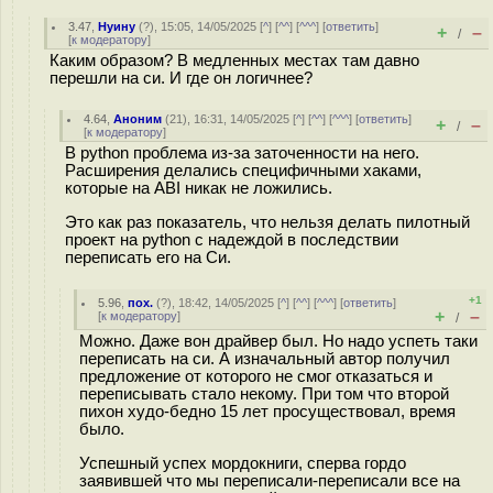
3.47
,
Нуину
(
?
), 15:05, 14/05/2025 [
^
] [
^^
] [
^^^
] [
ответить
]
+
–
/
[
к модератору
]
Каким образом? В медленных местах там давно
перешли на си. И где он логичнее?
4.64
,
Аноним
(
21
), 16:31, 14/05/2025 [
^
] [
^^
] [
^^^
] [
ответить
]
+
–
/
[
к модератору
]
В python проблема из-за заточенности на него.
Расширения делались специфичными хаками,
которые на ABI никак не ложились.
Это как раз показатель, что нельзя делать пилотный
проект на python с надеждой в последствии
переписать его на Си.
+1
5.96
,
пох.
(
?
), 18:42, 14/05/2025 [
^
] [
^^
] [
^^^
] [
ответить
]
+
–
[
к модератору
]
/
Можно. Даже вон драйвер был. Но надо успеть таки
переписать на си. А изначальный автор получил
предложение от которого не смог отказаться и
переписывать стало некому. При том что второй
пихон худо-бедно 15 лет просуществовал, время
было.
Успешный успех мордокниги, сперва гордо
заявившей что мы переписали-переписали все на