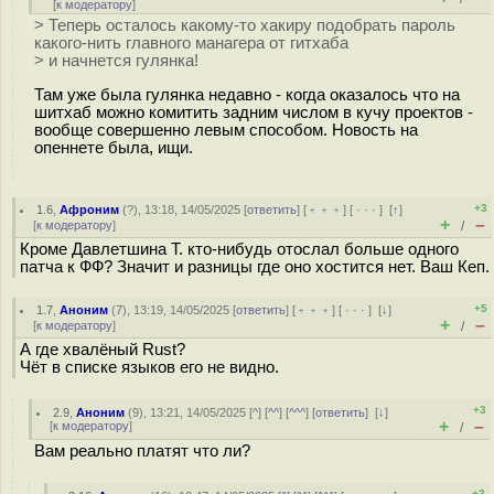
[
к модератору
]
> Теперь осталось какому-то хакиру подобрать пароль
какого-нить главного манагера от гитхаба
> и начнется гулянка!
Там уже была гулянка недавно - когда оказалось что на
шитхаб можно комитить задним числом в кучу проектов -
вообще совершенно левым способом. Новость на
опеннете была, ищи.
+3
1.6
,
Афроним
(
?
), 13:18, 14/05/2025 [
ответить
] [
﹢﹢﹢
] [
· · ·
]
[
↑
]
+
–
[
к модератору
]
/
Кроме Давлетшина Т. кто-нибудь отослал больше одного
патча к ФФ? Значит и разницы где оно хостится нет. Ваш Кеп.
+5
1.7
,
Аноним
(
7
), 13:19, 14/05/2025 [
ответить
] [
﹢﹢﹢
] [
· · ·
]
[
↓
]
+
–
[
к модератору
]
/
А где хвалёный Rust?
Чёт в списке языков его не видно.
+3
2.9
,
Аноним
(
9
), 13:21, 14/05/2025 [
^
] [
^^
] [
^^^
] [
ответить
]
[
↓
]
+
–
[
к модератору
]
/
Вам реально платят что ли?
+3