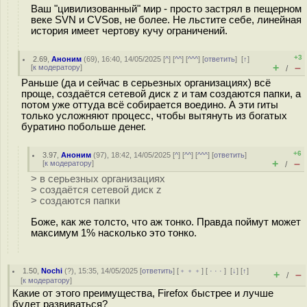
Ваш "цивилизованный" мир - просто застрял в пещерном
веке SVN и CVSов, не более. Не льстите себе, линейная
история имеет чертову кучу ограничений.
+3
2.69
,
Аноним
(
69
), 16:40, 14/05/2025 [
^
] [
^^
] [
^^^
] [
ответить
]
[
↑
]
+
–
[
к модератору
]
/
Раньше (да и сейчас в серьезных организациях) всё
проще, создаётся сетевой диск z и там создаются папки, а
потом уже оттуда всё собирается воедино. А эти гиты
только усложняют процесс, чтобы вытянуть из богатых
буратино побольше денег.
+6
3.97
,
Аноним
(
97
), 18:42, 14/05/2025 [
^
] [
^^
] [
^^^
] [
ответить
]
+
–
[
к модератору
]
/
> в серьезных организациях
> создаётся сетевой диск z
> создаются папки
Боже, как же толсто, что аж тонко. Правда поймут может
максимум 1% насколько это тонко.
1.50
,
Nochi
(
?
), 15:35, 14/05/2025 [
ответить
] [
﹢﹢﹢
] [
· · ·
]
[
↓
] [
↑
]
+
–
/
[
к модератору
]
Какие от этого преимущества, Firefox быстрее и лучше
будет развиваться?