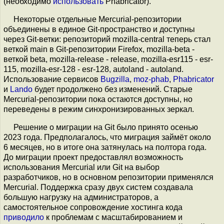
(необходимо
использовать
Phabricator).
Некоторые отдельные Mercurial-репозитории
объединены в единое Git-пространство и доступны
через Git-ветки: репозиторий mozilla-central теперь стал
веткой main в Git-репозитории Firefox, mozilla-beta -
веткой beta, mozilla-release - release, mozilla-esr115 - esr-
115, mozilla-esr-128 - esr-128, autoland - autoland.
Использование сервисов
Bugzilla
,
moz-phab
,
Phabricator
и
Lando
будет продолжено без изменений. Старые
Mercurial-репозитории пока остаются доступны, но
переведены в режим синхронизированных зеркал.
Решение о миграции на Git было принято осенью
2023 года. Предполагалось, что миграция займёт около
6 месяцев, но в итоге она затянулась на полтора года.
До миграции проект предоставлял возможность
использования Mercurial или Git на выбор
разработчиков, но в основном репозитории применялся
Mercurial. Поддержка сразу двух систем создавала
большую нагрузку на администраторов, а
самостоятельное сопровождение хостинга кода
приводило
к проблемам с масштабированием и