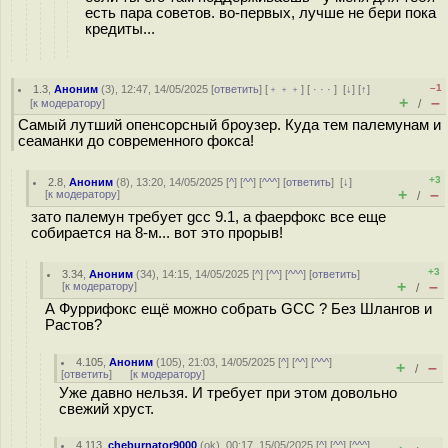
есть пара советов. во-первых, лучше не бери пока
кредиты...
–1
1.3
,
Аноним
(
3
), 12:47, 14/05/2025 [
ответить
] [
﹢﹢﹢
] [
· · ·
]
[
↓
] [
↑
]
+
–
[
к модератору
]
/
Самый лутший опенсорсный броузер. Куда тем палемунам и
сеаманки до современного фокса!
+3
2.8
,
Аноним
(
8
), 13:20, 14/05/2025 [
^
] [
^^
] [
^^^
] [
ответить
]
[
↓
]
+
–
[
к модератору
]
/
зато палемун требует gcc 9.1, а фаерфокс все еще
собирается на 8-м... вот это прорыв!
+3
3.34
,
Аноним
(
34
), 14:15, 14/05/2025 [
^
] [
^^
] [
^^^
] [
ответить
]
+
–
[
к модератору
]
/
А Фуррифокс ещё можно собрать GCC ? Без Шлангов и
Растов?
4.105
,
Аноним
(
105
), 21:03, 14/05/2025 [
^
] [
^^
] [
^^^
]
+
–
/
[
ответить
]
[
к модератору
]
Уже давно нельзя. И требует при этом довольно
свежий хруст.
4.113
,
cheburnator9000
(
ok
), 00:17, 15/05/2025 [
^
] [
^^
] [
^^^
]