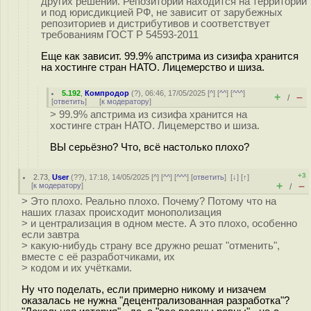
других решений. Репозиторий находится на территории
и под юрисдикцией РФ, не зависит от зарубежных
репозиториев и дистрибутивов и соответствует
требованиям ГОСТ Р 54593-2011
Еще как зависит. 99.9% апстрима из сизифа хранится
на хостинге стран НАТО. Лицемерство и шиза.
5.192
,
Компродор
(
?
), 06:46, 17/05/2025 [
^
] [
^^
] [
^^^
]
+
–
/
[
ответить
]
[
к модератору
]
> 99.9% апстрима из сизифа хранится на
хостинге стран НАТО. Лицемерство и шиза.
ВЫ серьёзно? Что, всё настолько плохо?
+3
2.73
,
User
(
??
), 17:18, 14/05/2025 [
^
] [
^^
] [
^^^
] [
ответить
]
[
↓
] [
↑
]
+
–
[
к модератору
]
/
> Это плохо. Реально плохо. Почему? Потому что на
наших глазах происходит монополизация
> и централизация в одном месте. А это плохо, особенно
если завтра
> какую-нибудь страну все дружно решат "отменить",
вместе с её разработчиками, их
> кодом и их учётками.
Ну что поделать, если примерно никому и низачем
оказалась не нужна "децентрализованная разработка"?