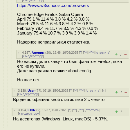
[
к модератору
]
https://www.w3schools.com/browsers
Chrome Edge Firefox Safari Opera
April 79.1 % 11.4 % 3.8 % 4.2 % 0.8 %
March 78.5 % 11.6 % 3.8 % 4.2 % 0.8 %
February 78.4 % 11.7 % 3.9 % 4.3 % 0.9 %
January 79.4 % 10.7 % 3.9 % 3.9 % 1.4 %
Наверное неправильная статистика.
4.187
,
Аноним
(
20
), 19:48, 16/05/2025 [
^
] [
^^
] [
^^^
] [
ответить
]
+
–
/
[
к модератору
]
Но насам деле скажу что был фанатом Firefox, пока
его не купили.
Даже настраивал всякие about:config
Но щас нет.
3.130
,
User
(
??
), 07:19, 15/05/2025 [
^
] [
^^
] [
^^^
] [
ответить
]
[
↑
]
+
–
/
[
к модератору
]
Вроде по официальной статистике 2 с чем-то.
3.154
,
L10N
(
?
), 15:37, 15/05/2025 [
^
] [
^^
] [
^^^
] [
ответить
]
+
–
/
[
к модератору
]
На десктопах (Windows, Linux, macOS) - 5,37%.