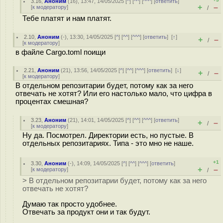
3.16
,
Аноним
(
16
), 13:47, 14/05/2025 [
^
] [
^^
] [
^^^
] [
ответить
]
+
–
[
к модератору
]
/
Тебе платят и нам платят.
2.10
,
Аноним
(
-
), 13:30, 14/05/2025 [
^
] [
^^
] [
^^^
] [
ответить
]
[
↑
]
+
–
/
[
к модератору
]
в файле Cargo.toml поищи
2.21
,
Аноним
(
21
), 13:56, 14/05/2025 [
^
] [
^^
] [
^^^
] [
ответить
]
[
↓
]
+
–
/
[
к модератору
]
В отдельном репозитарии будет, потому как за него
отвечать не хотят? Или его настолько мало, что цифра в
процентах смешная?
3.23
,
Аноним
(
21
), 14:01, 14/05/2025 [
^
] [
^^
] [
^^^
] [
ответить
]
+
–
/
[
к модератору
]
Ну да. Посмотрел. Директории есть, но пустые. В
отдельных репозитариях. Типа - это мно не наше.
+1
3.30
,
Аноним
(
-
), 14:09, 14/05/2025 [
^
] [
^^
] [
^^^
] [
ответить
]
+
–
[
к модератору
]
/
> В отдельном репозитарии будет, потому как за него
отвечать не хотят?
Думаю так просто удобнее.
Отвечать за продукт они и так будут.