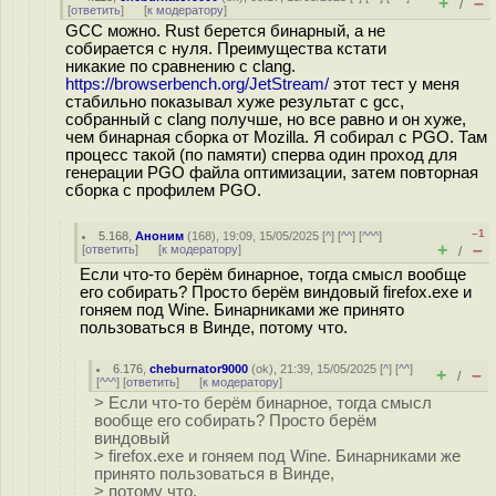
+
–
/
[
ответить
]
[
к модератору
]
GCC можно. Rust берется бинарный, а не
собирается с нуля. Преимущества кстати
никакие по сравнению с clang.
https://browserbench.org/JetStream/
этот тест у меня
стабильно показывал хуже результат с gcc,
собранный с clang получше, но все равно и он хуже,
чем бинарная сборка от Mozilla. Я собирал с PGO. Там
процесс такой (по памяти) сперва один проход для
генерации PGO файла оптимизации, затем повторная
сборка с профилем PGO.
–1
5.168
,
Аноним
(
168
), 19:09, 15/05/2025 [
^
] [
^^
] [
^^^
]
+
–
[
ответить
]
[
к модератору
]
/
Если что-то берём бинарное, тогда смысл вообще
его собирать? Просто берём виндовый firefox.exe и
гоняем под Wine. Бинарниками же принято
пользоваться в Винде, потому что.
6.176
,
cheburnator9000
(
ok
), 21:39, 15/05/2025 [
^
] [
^^
]
+
–
/
[
^^^
] [
ответить
]
[
к модератору
]
> Если что-то берём бинарное, тогда смысл
вообще его собирать? Просто берём
виндовый
> firefox.exe и гоняем под Wine. Бинарниками же
принято пользоваться в Винде,
> потому что.