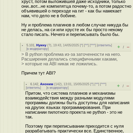
хруст, потом выложившей даже исходники, только
они..вот...не компилятца почему-то, а потом радостно
объявившей о переходе на гит - как бы намекает
нам, что дело не в бобине.
Ну и проблема плагинов в любом случае никуда бы
не делась, на си или хрусте их бы просто некому
стало писать. Нечего и переписывать было бы.
5.101
,
Нуину
(
?
), 19:43, 14/05/2025 [
^
] [
^^
] [
^^^
] [
ответить
]
+
–
/
[
к модератору
]
> В python проблема из-за заточенности на него.
Расширения делались специфичными хаками,
> которые на ABI никак не ложились.
Причем тут ABI?
6.142
,
Аноним
(
142
), 13:01, 15/05/2025 [
^
] [
^^
] [
^^^
]
+
–
/
[
ответить
]
[
к модератору
]
Притом, что система плагинов и механизмы
взаимодействия между разными модулями
программы должны быть доступны для написания
на других языках программирования. При
написании пилотного проекта не python - это не
так.
Поэтому при переписывании приходится с нуля
разрабатывать практически все. Единственное,