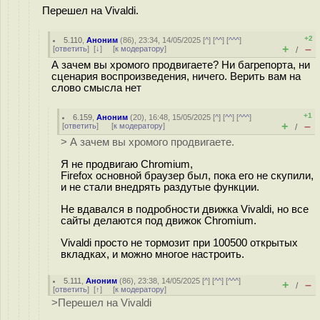
Перешел на Vivaldi.
+2
5.110
,
Аноним
(
86
), 23:34, 14/05/2025 [
^
] [
^^
] [
^^^
]
+
–
[
ответить
]
[
↓
] [
к модератору
]
/
А зачем вы хромого продвигаете? Ни багрепорта, ни
сценария воспроизведения, ничего. Верить вам на
слово смысла нет
+1
6.159
,
Аноним
(
20
), 16:48, 15/05/2025 [
^
] [
^^
] [
^^^
]
+
–
[
ответить
]
[
к модератору
]
/
> А зачем вы хромого продвигаете.
Я не продвигаю Chromium,
Firefox основной браузер был, пока его не скупили,
и не стали внедрять раздутые функции.
Не вдавался в подробности движка Vivaldi, но все
сайты делаются под движок Chromium.
Vivaldi просто не тормозит при 100500 открытых
вкладках, и можно многое настроить.
5.111
,
Аноним
(
86
), 23:38, 14/05/2025 [
^
] [
^^
] [
^^^
]
+
–
/
[
ответить
]
[
↑
] [
к модератору
]
>Перешел на Vivaldi