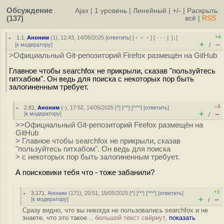
Обсуждение
Ajax
|
1 уровень
|
Линейный
|
+/-
|
Раскрыть
(137)
всё
|
RSS
+4
1.1
,
Аноним
(
1
), 12:43, 14/05/2025 [
ответить
] [
﹢﹢﹢
] [
· · ·
]
[
↓
]
+
–
[
к модератору
]
/
>Официальный Git-репозиторий Firefox размещён на GitHub
Главное чтобы searchfox не прикрыли, сказав "пользуйтесь
гитхабом". Он ведь для поиска с некоторых пор быть
залогиненным требует.
–3
2.81
,
Аноним
(
-
), 17:52, 14/05/2025 [
^
] [
^^
] [
^^^
] [
ответить
]
+
–
[
к модератору
]
/
>>Официальный Git-репозиторий Firefox размещён на
GitHub
> Главное чтобы searchfox не прикрыли, сказав
"пользуйтесь гитхабом". Он ведь для поиска
> с некоторых пор быть залогиненным требует.
А поисковики тебя что - тоже забанили?
+1
3.171
,
Аноним
(
171
), 20:51, 15/05/2025 [
^
] [
^^
] [
^^^
] [
ответить
]
+
–
[
к модератору
]
/
Сразу видно, что вы никогда не пользовались searchfox и не
знаете, что это такое...
большой текст свёрнут,
показать