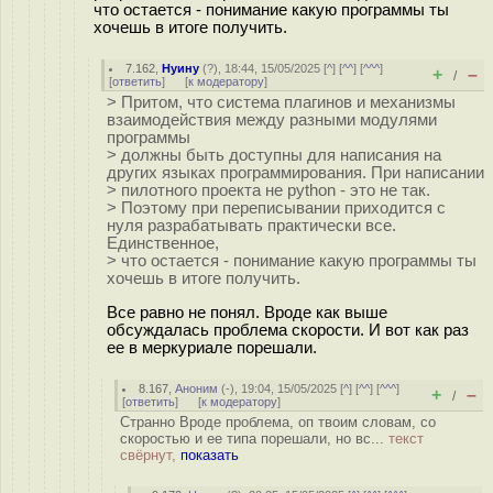
что остается - понимание какую программы ты
хочешь в итоге получить.
7.162
,
Нуину
(
?
), 18:44, 15/05/2025 [
^
] [
^^
] [
^^^
]
+
–
/
[
ответить
]
[
к модератору
]
> Притом, что система плагинов и механизмы
взаимодействия между разными модулями
программы
> должны быть доступны для написания на
других языках программирования. При написании
> пилотного проекта не python - это не так.
> Поэтому при переписывании приходится с
нуля разрабатывать практически все.
Единственное,
> что остается - понимание какую программы ты
хочешь в итоге получить.
Все равно не понял. Вроде как выше
обсуждалась проблема скорости. И вот как раз
ее в меркуриале порешали.
8.167
,
Аноним
(
-
), 19:04, 15/05/2025 [
^
] [
^^
] [
^^^
]
+
–
/
[
ответить
]
[
к модератору
]
Странно Вроде проблема, оп твоим словам, со
скоростью и ее типа порешали, но вс...
текст
свёрнут,
показать