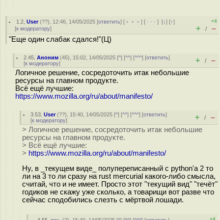
+4
1.2
,
User
(
??
), 12:46, 14/05/2025 [
ответить
] [
﹢﹢﹢
] [
· · ·
]
[
↓
] [
↑
]
+
–
[
к модератору
]
/
"Еще один слабак сдался!"(Ц)
2.45
,
Аноним
(
45
), 15:02, 14/05/2025 [
^
] [
^^
] [
^^^
] [
ответить
]
+
–
/
[
к модератору
]
Логичное решение, сосредоточить итак небольшие
ресурсы на главном продукте.
Всё ещё лучшие:
https://www.mozilla.org/ru/about/manifesto/
3.53
,
User
(
??
), 15:40, 14/05/2025 [
^
] [
^^
] [
^^^
] [
ответить
]
+
–
/
[
к модератору
]
> Логичное решение, сосредоточить итак небольшие
ресурсы на главном продукте.
> Всё ещё лучшие:
>
https://www.mozilla.org/ru/about/manifesto/
Ну, в _текущем виде_ полупереписанный с python'а 2 то
ли на 3 то ли сразу на rust mercurial какого-либо смысла,
считай, что и не имеет. Просто этот "текущий вид" "течёт"
годиков не скажу уже сколько, а товарищи вот разве что
сейчас сподобились слезть с мёртвой лошади.
+4