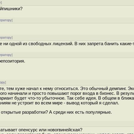
у
]
 айпишники?
ератору
]
ератору
]
 ни одной из свободных лицензий. В них запрета банить какие-то
ератору
]
репозитория.
ору
]
те, тем хуже начал к нему относиться. Это обычный демпинг. Э
ого начинали и просто повышают порог входа в бизнес. В резуль
 вариант будет что-то убыточное. Так себе идея. В общем в бли
иям не устроит во всем мире - вывод который я сделал.
и открытые разработки? А среди них есть популярные.
батывает опенсурс или новогвинейская?