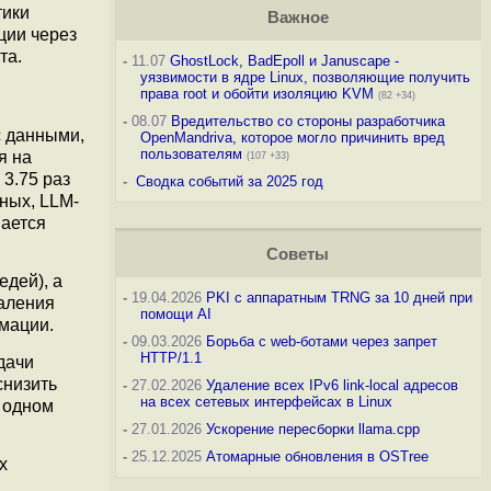
тики
Важное
ции через
та.
-
11.07
GhostLock, BadEpoll и Januscape -
уязвимости в ядре Linux, позволяющие получить
права root и обойти изоляцию KVM
(82 +34)
-
08.07
Вредительство со стороны разработчика
с данными,
OpenMandriva, которое могло причинить вред
пользователям
я на
(107 +33)
3.75 раз
-
Сводка событий за 2025 год
ных, LLM-
вается
Советы
дей), а
-
19.04.2026
PKI с аппаратным TRNG за 10 дней при
даления
помощи AI
мации.
-
09.03.2026
Борьба с web-ботами через запрет
HTTP/1.1
дачи
снизить
-
27.02.2026
Удаление всех IPv6 link-local адресов
на всех сетевых интерфейсах в Linux
 одном
-
27.01.2026
Ускорение пересборки llama.cpp
-
25.12.2025
Атомарные обновления в OSTree
х