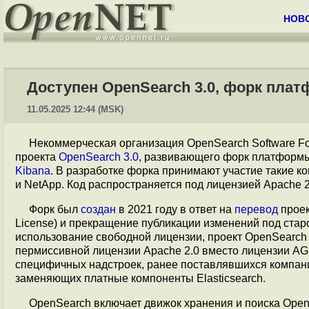
НОВ
Доступен OpenSearch 3.0, форк плат
11.05.2025 12:44 (MSK)
Некоммерческая организация OpenSearch Software Fou
проекта
OpenSearch 3.0
, развивающего форк платформы
Kibana
. В разработке форка принимают участие такие комп
и NetApp. Код распространяется под лицензией Apache 2
Форк был
создан
в 2021 году в ответ на
перевод
проек
License) и прекращение публикации изменений под стар
использование свободной лицензии, проект OpenSearch 
пермиссивной лицензии Apache 2.0 вместо лицензии AGPL
специфичных надстроек, ранее поставлявшихся компан
заменяющих платные компоненты Elasticsearch.
OpenSearch включает движок хранения и поиска Ope