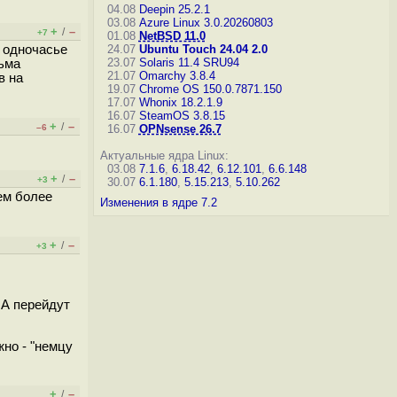
04.08
Deepin 25.2.1
03.08
Azure Linux 3.0.20260803
+
–
/
+7
01.08
NetBSD 11.0
в одночасье
24.07
Ubuntu Touch 24.04 2.0
23.07
Solaris 11.4 SRU94
сьма
21.07
Omarchy 3.8.4
в на
19.07
Chrome OS 150.0.7871.150
17.07
Whonix 18.2.1.9
16.07
SteamOS 3.8.15
+
–
/
–6
16.07
OPNsense 26.7
Актуальные ядра Linux:
03.08
7.1.6
,
6.18.42
,
6.12.101
,
6.6.148
+
–
/
+3
30.07
6.1.180
,
5.15.213
,
5.10.262
тем более
Изменения в ядре 7.2
+
–
/
+3
 А перейдут
жно - "немцу
+
–
/