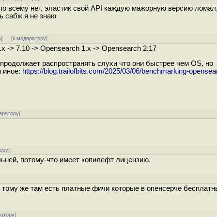
по всему нет, эластик свой API каждую мажорную версию ломал,
ь сабж я не знаю
ь
]
[
к модератору
]
.x -> 7.10 -> Opensearch 1.x -> Opensearch 2.17
 продолжает распространять слухи что они быстрее чем OS, но
 иное:
https://blog.trailofbits.com/2025/03/06/benchmarking-opensea
ератору
]
ору
]
льней, потому-что имеет копилефт лицензию.
и к тому же там есть платные фичи которые в опенсерче бесплат
ратору
]