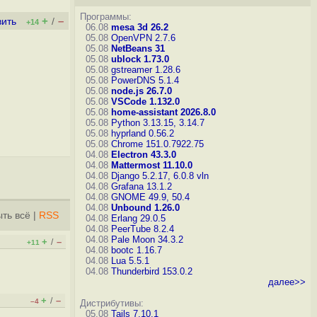
Программы:
+
–
вить
/
+14
06.08
mesa 3d 26.2
05.08
OpenVPN 2.7.6
05.08
NetBeans 31
05.08
ublock 1.73.0
05.08
gstreamer 1.28.6
05.08
PowerDNS 5.1.4
05.08
node.js 26.7.0
05.08
VSCode 1.132.0
05.08
home-assistant 2026.8.0
05.08
Python 3.13.15, 3.14.7
05.08
hyprland 0.56.2
05.08
Chrome 151.0.7922.75
04.08
Electron 43.3.0
04.08
Mattermost 11.10.0
04.08
Django 5.2.17, 6.0.8
vln
04.08
Grafana 13.1.2
04.08
GNOME 49.9, 50.4
04.08
Unbound 1.26.0
ть всё
|
RSS
04.08
Erlang 29.0.5
04.08
PeerTube 8.2.4
04.08
Pale Moon 34.3.2
+
–
/
+11
04.08
bootc 1.16.7
04.08
Lua 5.5.1
04.08
Thunderbird 153.0.2
далее>>
+
–
/
–4
Дистрибутивы:
05.08
Tails 7.10.1