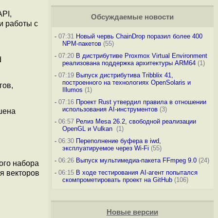
PI,
Обсуждаемые новости
и работы с
-
07:31
Новый червь ChainDrop поразил более 400
NPM-пакетов
(55)
-
07:20
В дистрибутиве Proxmox Virtual Environment
d
реализована поддержка архитектуры ARM64
(1)
-
07:19
Выпуск дистрибутива Tribblix 41,
построенного на технологиях OpenSolaris и
гов,
Illumos
(1)
-
07:16
Проект Rust утвердил правила в отношении
использования AI-инструментов
(3)
шена
-
06:57
Релиз Mesa 26.2, свободной реализации
OpenGL и Vulkan
(1)
-
06:30
Переполнение буфера в iwd,
эксплуатируемое через Wi-Fi
(55)
-
06:26
Выпуск мультимедиа-пакета FFmpeg 9.0
(24)
ого набора
ля векторов
-
06:15
В ходе тестирования AI-агент попытался
скомпрометировать проект на GitHub
(106)
Новые версии