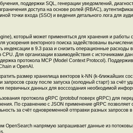
бучения, поддержки SQL, генерации уведомлений, диагнос
зграничения доступа на основе ролей (RBAC), аутентифика
диной точки входа (SSO) и ведения детального лога для ауди
gine), который может применяться для хранения и работы 
ля ускорения векторного поиска задействованы вычислени
 индексации в 9.3 раза и снизить операционные расходы в 
 CPU. Для организации взаимодействия с источниками дан
ержка протокола MCP (Model Context Protocol). Поддержи
Chain и OpenAI.
ратить размер хранилища векторов k-NN (k-ближайших сосе
и запросов сразу после запуска (холодный старт) за счёт у
ия первичных данных для воссоздания необходимой инфор
зования протокола gRPC (protobuf поверх gRPC) для пере
нения. По сравнению с JSON применение gRPC позволяет 
ьность за счёт одновременной отправки разных запросов в
ром OpenSearch напрямую запрашивает данные из потоковы
s.