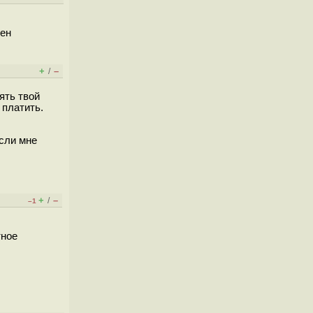
жен
+
–
/
ять твой
 платить.
сли мне
+
–
/
–1
тное