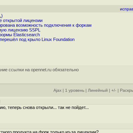
испра
.
)
е открытой лицензии
ирована возможность подключения к форкам
дную лицензию SSPL
ормы Elasticsearch
перешёл под крыло Linux Foundation
ние ссылки на opennet.ru обязательно
Ajax
|
1 уровень
|
Линейный
|
+/-
|
Раскры
]
ю, теперь снова открыли... так не пойдет...
стного продукта на форк только из-за лицензии?