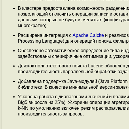
В кластере предоставлена возможность разделения
позволяющий отключить операции записи и оставит
данными, которые не будут изменяться (конфигура
многократно).
Расширена интеграция с
Apache Calcite
и реализов
Processing Language) для операций поиска, фильтр
Обеспечено автоматическое определение типа инде
задействованы специфичные оптимизации, ускоряю
Движок полнотекстового поиска Lucene обновлён д
производительность параллельной обработки задач
Добавлена поддержка Java-модулей (Java Platform
библиотеки. В качестве минимальной версии заявл
Ускорена работа с диапазонами значений и полями
Big5 выросла на 25%). Ускорены операции агрегиро
k-NN по умолчанию включён режим распараллелива
производительность запросов.