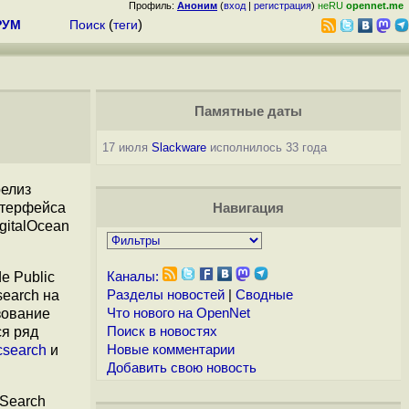
Профиль:
Аноним
(
вход
|
регистрация
)
неRU
opennet.me
РУМ
Поиск
(
теги
)
Памятные даты
17 июля
Slackware
исполнилось 33 года
елиз
нтерфейса
Навигация
gitalOcean
e Public
Каналы:
search на
Разделы новостей
|
Сводные
зование
Что нового на OpenNet
ся ряд
Поиск в новостях
icsearch
и
Новые комментарии
Добавить свою новость
nSearch