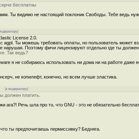
нсерче бесплатны
амм. Ты видимо не настоящий поклоник Свободы. Тебе ведь ну
модератору
]
stic License 2.0.
с agpl. Ты можешь требовать оплаты, но пользователь может вз
 не нарушая. Поэтому фичи лицензируют отдельно где ты должен
re. Так ведь?
are я не собираюсь использовать ни дома ни на работе даже е
серч, не копилефт, конечно, но всем лучше эластика.
]
[
к модератору
]
ы должен платить.
и ага?! Речь шла про то, что GNU - это не обязательно беспла
о что ты предпочитаешь пермиссивку? Бедняга.