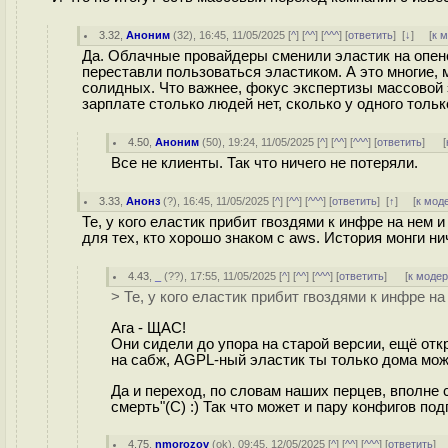
3.32
,
Аноним
(
32
), 16:45, 11/05/2025 [
^
] [
^^
] [
^^^
] [
ответить
]
[
↓
] [
к 
Да. Облачные провайдеры сменили эластик на опенс
переставли пользоваться эластиком. А это многие,
солидных. Что важнее, фокус экспертизы массовой 
зарплате столько людей нет, сколько у одного тол
4.50
,
Аноним
(
50
), 19:24, 11/05/2025 [
^
] [
^^
] [
^^^
] [
ответить
]
[
Все не клиенты. Так что ничего не потеряли.
3.33
,
Анонз
(
?
), 16:45, 11/05/2025 [
^
] [
^^
] [
^^^
] [
ответить
]
[
↑
] [
к мод
Те, у кого еластик прибит гвоздями к инфре на нем 
для тех, кто хорошо знаком с aws. История монги н
4.43
,
_
(
??
), 17:55, 11/05/2025 [
^
] [
^^
] [
^^^
] [
ответить
]
[
к моде
> Те, у кого еластик прибит гвоздями к инфре на
Ага - ЩАС!
Они сидели до упора на старой версии, ещё откр
на сабж, AGPL-ный эластик ты только дома може
Да и переход, по словам наших перцев, вполне 
смерть"(С) :) Так что может и пару конфигов под
4.75
,
nmorozov
(
ok
), 09:45, 12/05/2025 [
^
] [
^^
] [
^^^
] [
ответить
]