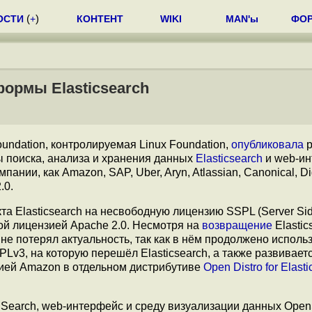
ОСТИ
(
+
)
КОНТЕНТ
WIKI
MAN'ы
ФО
формы Elasticsearch
ndation, контролируемая Linux Foundation,
опубликовала
р
 поиска, анализа и хранения данных
Elasticsearch
и web-и
ании, как Amazon, SAP, Uber, Aryn, Atlassian, Canonical, Di
.0.
та Elasticsearch на несвободную лицензию SSPL (Server Sid
ой лицензией Apache 2.0. Несмотря на
возвращение
Elastic
не потерял актуальность, так как в нём продолжено исполь
v3, на которую перешёл Elasticsearch, а также развивает
ией Amazon в отдельном дистрибутиве
Open Distro for Elast
nSearch, web-интерфейс и среду визуализации данных Ope