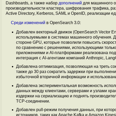
Dashboards, а также набор
дополнений
для машинного о
производительности кластера, шифрования трафика, ра
Active Directory, Kerberos, SAML и OpenID, реализации е
Среди
изменений
в OpenSearch 3.0:
Добавлен векторный движок (OpenSearch Vector En
используемыми в системах машинного обучения. Д
стороне GPU, которые позволили повысить скорость
по сравнению с решениями, использующими только
приложениями и AI-платформами реализована подд
интеграция с AI-агентами компаний Anthropic, Lang
Добавлена оптимизация, позволяющая на треть сок
также до 30 раз сократить задержки при выполнени
избыточной вторичной информации и использован
Добавлена экспериментальная возможность исполь
данных между клиентами, серверами и узлами хра
издержки на сериализацию и поднять производител
TCP-соединении.
Добавлен pull-режим получения данных, при кото
источников, таких как Apache Kafka и Amazon Kinesi