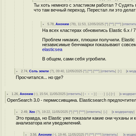
Ты хоть немного с эластиком работал ? Судять 
что там вечный переход. Перестал ли это делат
5.78
,
Аноним
(
78
), 11:53, 12/05/2025 [
^
] [
^^
] [
^^^
] [
ответит
На всех кластерах обновились Elastic 6.x / 7
Проблем никаких, плюшки получили. Elastic
независимые бенчмарки показывают совсем
elasticsea
В общем, сами себя угробили.
2.74
,
Соль земли
(
?
), 09:40, 12/05/2025 [
^
] [
^^
] [
^^^
] [
ответить
]
[
↑
] [
к мод
Просчитался... но где?
1.26
,
Аноним
(
-
), 15:54, 11/05/2025 [
ответить
] [
﹢﹢﹢
] [
· · ·
]
[
↓
] [
↑
] [
к модерат
OpenSearch 3.0 - пермиссивщина. Elasticsearch предпочтите
2.49
,
Хех
(
?
), 19:22, 11/05/2025 [
^
] [
^^
] [
^^^
] [
ответить
]
[
↓
] [
к модератору
]
Это правда, но Elastic уже показали какие они чуханы 
анализатора или уведомлений.
3.56
,
Аноним
(
-
), 19:46, 11/05/2025 [
^
] [
^^
] [
^^^
] [
ответить
]
[
к моде