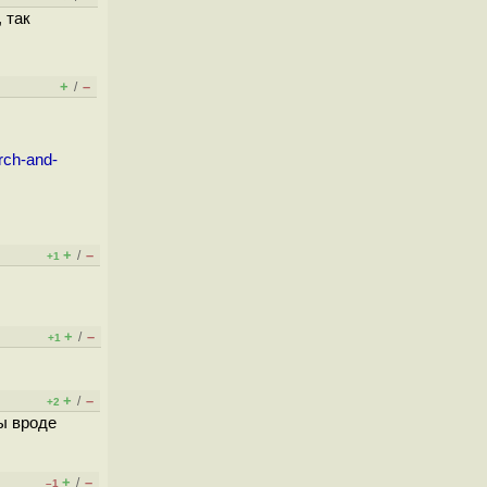
 так
+
–
/
rch-and-
+
–
/
+1
+
–
/
+1
+
–
/
+2
ны вроде
+
–
/
–1