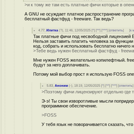
>и к тому же там есть платные фичи которые в опе
А GNU не осуждает платное распространение прогр
бесплатный фастфуд - freeware. Так ведь?
4.77
,
Илитка
(
?
), 11:46, 12/05/2025 [
^
] [
^^
] [
^^^
] [
ответить
]
[
к 
Так платные фичи под несвободной лицензией Ela
Нельзя заставить платить человека за функции 
код, собрать и использовать бесплатно ничего
>Тебе ведь нужен бесплатный фастфуд - freewa
Мне нужен FOSS желательно копилефтный. freew
будут за него доплачивать.
Потому мой выбор прост я использую FOSS опен
5.83
,
Аноним
(
-
), 18:19, 12/05/2025 [
^
] [
^^
] [
^^^
] [
ответить
>Поэтому фичи лицензируют отдельно где т
Э-э! Ты свои изворотливые мысли попридерж
программное обеспечение.
>FOSS
У тебя язык не поворачивается сказать, чт