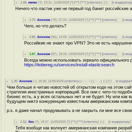
2.68
,
мимо
(
?
), 23:21, 11/05/2025 [
^
] [
^^
] [
^^^
] [
ответить
]
[
↑
] [
к модератор
Ничего что ластик уже не первый год банит российские
3.70
,
Аноним
(
70
), 07:24, 12/05/2025 [
^
] [
^^
] [
^^^
] [
ответить
]
[
к мод
Чего, но что делать?
3.80
,
Аноним
(
80
), 14:09, 12/05/2025 [
^
] [
^^
] [
^^^
] [
ответить
]
[
к мод
Российкие не знают про VPN? Это не есть нарушение
3.87
,
Аноним
(
87
), 18:26, 13/05/2025 [
^
] [
^^
] [
^^^
] [
ответить
]
[
к мод
Всегда можно использовать зеркало официального 
https://itobereg.ru/services/install-elasticsearch
1.30
,
Аноним
(
-
), 16:30, 11/05/2025 [
ответить
] [
﹢﹢﹢
] [
· · ·
]
[
↓
] [
↑
] [
к модерат
Чем больше я читаю новостей об открытом коде на этом сай
стратегия иностранных корпораций. Все они с чего-то подобн
бизнес есть, а у всех остальных нет и не будет. Ну или как
будущем никто конкуренцию известным американским компан
p.s. я даже начал продумывать а не закрыть ли мне все сво
2.52
,
Хех
(
?
), 19:27, 11/05/2025 [
^
] [
^^
] [
^^^
] [
ответить
]
[
↓
] [
к модератору
]
Тебя вообще как волнует американская компания разра