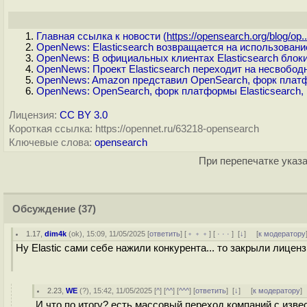
Главная ссылка к новости (
https://opensearch.org/blog/op..
OpenNews: Elasticsearch возвращается на использовани
OpenNews: В официальных клиентах Elasticsearch блок
OpenNews: Проект Elasticsearch переходит на несвобо
OpenNews: Amazon представил OpenSearch, форк платф
OpenNews: OpenSearch, форк платформы Elasticsearch, 
Лицензия:
CC BY 3.0
Короткая ссылка: https://opennet.ru/63218-opensearch
Ключевые слова:
opensearch
При перепечатке указа
Обсуждение
(37)
1.17
,
dim4k
(
ok
), 15:09, 11/05/2025 [
ответить
] [
﹢﹢﹢
] [
· · ·
]
[
↓
] [
к модератору
Ну Elastic сами себе нажили конкурента... то закрыли лицензи
2.23
,
WE
(
?
), 15:42, 11/05/2025 [
^
] [
^^
] [
^^^
] [
ответить
]
[
↓
] [
к модератору
]
И что по итогу? есть массовый переход компаний с изве