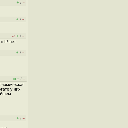
+
–
/
+
–
/
+
–
/
–3
 IP нет.
+
–
/
+
–
/
+3
кономическая
тате у них
жайшем
+
–
/