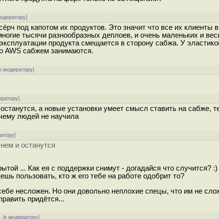
модератору
]
ёрч под капотом их продуктов. Это значит что все их клиенты 
 многие тысячи разнообразных деплоев, и очень маленьких и ве
эксплуатации продукта смещается в сторону сабжа. У эластико
ько AWS сабжем занимаются.
к модератору
]
ератору
]
и останутся, а новые установки умеет смысл ставить на сабже, 
ичему людей не научила
ратору
]
 нем и останутся
ытой ... Как ея с поддержки снимут - догадайся что случится? :)
шь пользовать, кто ж его тебе на работе одобрит то?
себе несложен. Но они довольно неплохие спецы, что им не сло
править придётся...
[
к модератору
]