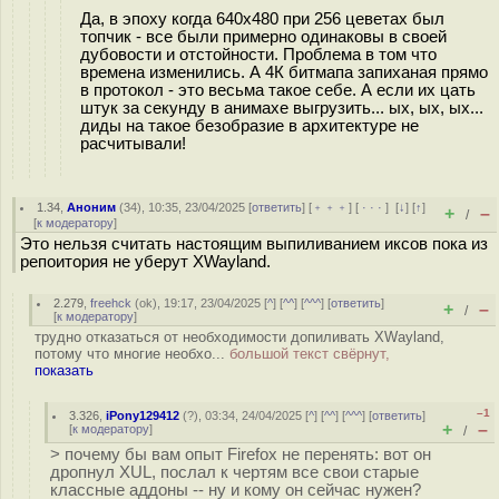
Да, в эпоху когда 640x480 при 256 цеветах был
топчик - все были примерно одинаковы в своей
дубовости и отстойности. Проблема в том что
времена изменились. А 4К битмапа запиханая прямо
в протокол - это весьма такое себе. А если их цать
штук за секунду в анимахе выгрузить... ых, ых, ых...
диды на такое безобразие в архитектуре не
расчитывали!
1.34
,
Аноним
(
34
), 10:35, 23/04/2025 [
ответить
] [
﹢﹢﹢
] [
· · ·
]
[
↓
] [
↑
]
+
–
/
[
к модератору
]
Это нельзя считать настоящим выпиливанием иксов пока из
репоитория не уберут XWayland.
2.279
,
freehck
(
ok
), 19:17, 23/04/2025 [
^
] [
^^
] [
^^^
] [
ответить
]
+
–
/
[
к модератору
]
трудно отказаться от необходимости допиливать XWayland,
потому что многие необхо...
большой текст свёрнут,
показать
–1
3.326
,
iPony129412
(
?
), 03:34, 24/04/2025 [
^
] [
^^
] [
^^^
] [
ответить
]
+
–
[
к модератору
]
/
> почему бы вам опыт Firefox не перенять: вот он
дропнул XUL, послал к чертям все свои старые
классные аддоны -- ну и кому он сейчас нужен?