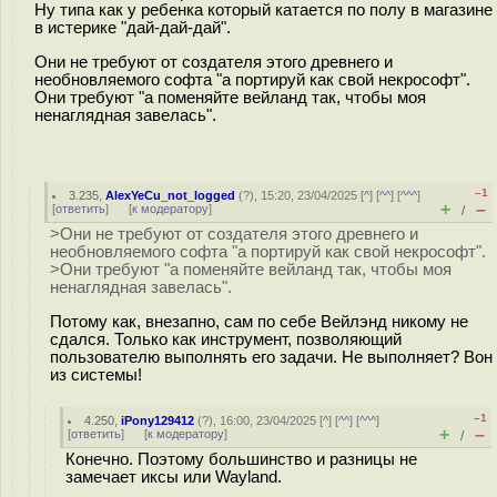
Ну типа как у ребенка который катается по полу в магазине
в истерике "дай-дай-дай".
Они не требуют от создателя этого древнего и
необновляемого софта "а портируй как свой некрософт".
Они требуют "а поменяйте вейланд так, чтобы моя
ненаглядная завелась".
–1
3.235
,
AlexYeCu_not_logged
(
?
), 15:20, 23/04/2025 [
^
] [
^^
] [
^^^
]
+
–
[
ответить
]
[
к модератору
]
/
>Они не требуют от создателя этого древнего и
необновляемого софта "а портируй как свой некрософт".
>Они требуют "а поменяйте вейланд так, чтобы моя
ненаглядная завелась".
Потому как, внезапно, сам по себе Вейлэнд никому не
сдался. Только как инструмент, позволяющий
пользователю выполнять его задачи. Не выполняет? Вон
из системы!
–1
4.250
,
iPony129412
(
?
), 16:00, 23/04/2025 [
^
] [
^^
] [
^^^
]
+
–
[
ответить
]
[
к модератору
]
/
Конечно. Поэтому большинство и разницы не
замечает иксы или Wayland.