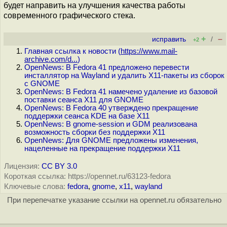
будет направить на улучшения качества работы
современного графического стека.
+
–
исправить
/
+2
Главная ссылка к новости (
https://www.mail-
archive.com/d...
)
OpenNews: В Fedora 41 предложено перевести
инсталлятор на Wayland и удалить X11-пакеты из сборок
с GNOME
OpenNews: В Fedora 41 намечено удаление из базовой
поставки сеанса X11 для GNOME
OpenNews: В Fedora 40 утверждено прекращение
поддержки сеанса KDE на базе X11
OpenNews: В gnome-session и GDM реализована
возможность сборки без поддержки X11
OpenNews: Для GNOME предложены изменения,
нацеленные на прекращение поддержки X11
Лицензия:
CC BY 3.0
Короткая ссылка: https://opennet.ru/63123-fedora
Ключевые слова:
fedora
,
gnome
,
x11
,
wayland
При перепечатке указание ссылки на opennet.ru обязательно