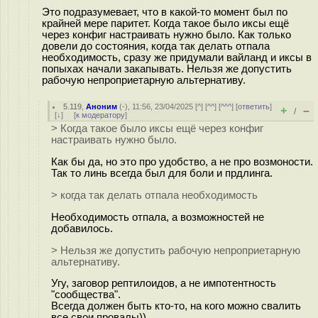
Это подразумевает, что в какой-то момент был по
крайней мере паритет. Когда такое было иксы ещё
через конфиг настраивать нужно было. Как только
довели до состояния, когда так делать отпала
необходимость, сразу же придумали вайланд и иксы в
попыхах начали закапывать. Нельзя же допустить
рабочую непроприетарную альтернативу.
5.119
,
Аноним
(
-
), 11:56, 23/04/2025 [
^
] [
^^
] [
^^^
] [
ответить
]
+
–
/
[
↓
] [
к модератору
]
> Когда такое было иксы ещё через конфиг
настраивать нужно было.
Как бы да, но это про удобство, а не про возмоности.
Так то линь всегда был для боли и прдлинга.
> когда так делать отпала необходимость
Необходимость отпала, а возможностей не
добавилось.
> Нельзя же допустить рабочую непроприетарную
альтернативу.
Угу, заговор рептилоидов, а не импотентность
"сообщества".
Всегда должен быть кто-то, на кого можно свалить
все свои провалы))