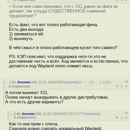
/
> Если они сами признают, что с X11 давно ни фига не
делают, так откуда СУЩЕСТВЕННОЕ снижение
трудозатрат?
Есть факт, что вот плохо работающая фича.
Есть два выхода
1) заниматься ей
2) выкинуть
В чём смысл в плохо работающем куске того самого?
PS: КЭП поясняет, что поддержка чего-то это не
достижение «есть и всё». Код меняется и естественно, что
делается под Wayland легко ломает иксы.
+2
1.84
,
Аноним
(
84
), 11:19, 23/04/2025 [
ответить
] [
﹢﹢﹢
] [
· · ·
]
[
↓
] [
↑
]
+
–
[
к модератору
]
/
А потом выкинут X11.
Позже начнут выкидывать в других дистрибутивах.
А что есть другие варианты?
+1
2.89
,
Аноним
(
89
), 11:23, 23/04/2025 [
^
] [
^^
] [
^^^
] [
ответить
]
+
–
[
к модератору
]
/
Как то они прям с плеча.
Сначала нужно сделать нормальный Wayland,