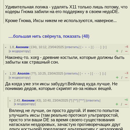
Удивительная логика - удалять X11 только лишь потому, что
кодеры Гнома забили на его поддержку в своем недоDE.
Кроме Гнома, Иксы никем не используются, наверное...
....большая нить свёрнута, показать (48)
–6
1.8
,
Аноним
(
134
), 10:12, 23/04/2025 [
ответить
] [
﹢﹢﹢
] [
· · ·
]
[
↑
]
+
–
[
к модератору
]
/
Наконец-то. xorg - древние костыли, которые должны быть
забыты как страшный сон.
–3
1.20
,
Anonim
(
??
), 10:25, 23/04/2025 [
ответить
] [
﹢﹢﹢
] [
· · ·
]
[
↓
]
+
–
[
к модератору
]
/
Да когда уже эти иксы забудут.Вейланд куда лучше. Не
понимаю дедов, которые скрипят из-за новых вещей.
+6
2.43
,
Аноним
(
43
), 10:40, 23/04/2025 [
^
] [
^^
] [
^^^
] [
ответить
]
+
–
[
к модератору
]
/
Вяленд не лучше, он просто другой. И вместо попыток
улучшить иксы (там реально протокол ультрапростой,
просто эти ваши DE за время своего существования
натаскали нездоровых, зачастую противоречащих друг
другу костылей) предлагают альтернативу с нездоровой