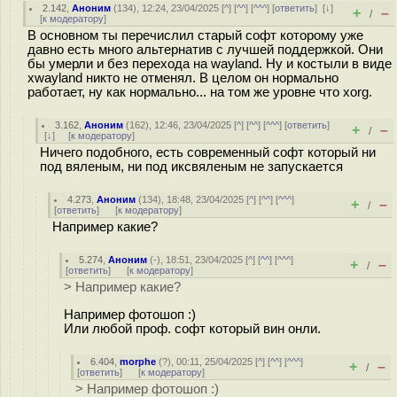
2.142
,
Аноним
(
134
), 12:24, 23/04/2025 [
^
] [
^^
] [
^^^
] [
ответить
]
[
↓
]
+
–
/
[
к модератору
]
В основном ты перечислил старый софт которому уже
давно есть много альтернатив с лучшей поддержкой. Они
бы умерли и без перехода на wayland. Ну и костыли в виде
xwayland никто не отменял. В целом он нормально
работает, ну как нормально... на том же уровне что xorg.
3.162
,
Аноним
(
162
), 12:46, 23/04/2025 [
^
] [
^^
] [
^^^
] [
ответить
]
+
–
/
[
↓
] [
к модератору
]
Ничего подобного, есть современный софт который ни
под вяленым, ни под иксвяленым не запускается
4.273
,
Аноним
(
134
), 18:48, 23/04/2025 [
^
] [
^^
] [
^^^
]
+
–
/
[
ответить
]
[
к модератору
]
Например какие?
5.274
,
Аноним
(
-
), 18:51, 23/04/2025 [
^
] [
^^
] [
^^^
]
+
–
/
[
ответить
]
[
к модератору
]
> Например какие?
Например фотошоп :)
Или любой проф. софт который вин онли.
6.404
,
morphe
(
?
), 00:11, 25/04/2025 [
^
] [
^^
] [
^^^
]
+
–
/
[
ответить
]
[
к модератору
]
> Например фотошоп :)