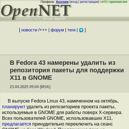
Профиль:
Аноним
(
вход
|
регистрация
)
неRU
opennet.me
[
новости
/
+++
|
форум
|
теги
|
]
В Fedora 43 намерены удалить из
репозитория пакеты для поддержки
X11 в GNOME
23.04.2025 09:04 (MSK)
В выпуске Fedora Linux 43, намеченном на октябрь,
планируют
удалить из репозиториев проекта пакеты,
используемые в GNOME для работы поверх X-сервера.
Всех пользователей GNOME, использовавших X11,
предлагается
принудительно переключить на сеанс