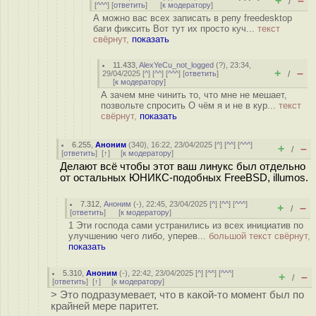
+
–
/
[
^^^
] [
ответить
]
[
к модератору
]
А можно вас всех записать в репу freedesktop
баги фиксить Вот тут их просто куч...
текст
свёрнут,
показать
11.433
,
AlexYeCu_not_logged
(
?
), 23:34,
+
–
29/04/2025 [
^
] [
^^
] [
^^^
] [
ответить
]
/
[
к модератору
]
А зачем мне чинить то, что мне не мешает,
позвольте спросить О чём я и не в кур...
текст
свёрнут,
показать
6.255
,
Аноним
(
340
), 16:22, 23/04/2025 [
^
] [
^^
] [
^^^
]
+
–
/
[
ответить
]
[
↑
] [
к модератору
]
Делают всё чтобы этот ваш линукс был отдельно
от остальных ЮНИКС-подобных FreeBSD, illumos.
7.312
,
Аноним
(
-
), 22:45, 23/04/2025 [
^
] [
^^
] [
^^^
]
+
–
/
[
ответить
]
[
к модератору
]
1 Эти господа сами устранились из всех инициатив по
улучшению чего либо, уперев...
большой текст свёрнут,
показать
5.310
,
Аноним
(
-
), 22:42, 23/04/2025 [
^
] [
^^
] [
^^^
]
+
–
/
[
ответить
]
[
↑
] [
к модератору
]
> Это подразумевает, что в какой-то момент был по
крайней мере паритет.