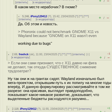
+
–
/
[
ответить
]
[
к модератору
]
В каком месте нерабочих? В гноме?
5.246
,
iPony129412
(
?
), 15:42, 23/04/2025 [
^
] [
^^
] [
^^^
]
+
–
/
[
ответить
]
[
к модератору
]
Да. Об этом и новость.
> Phoronix could not benchmark GNOME X11 vs
Wayland because "GNOME on X11 wasn't even
working due to bugs"
–1
2.69
,
freehck
(
ok
), 11:00, 23/04/2025 [
^
] [
^^
] [
^^^
] [
ответить
]
[
↑
]
+
–
[
к модератору
]
/
> Если они сами признают, что с X11 давно ни фига
не делают, так откуда СУЩЕСТВЕННОЕ снижение
трудозатрат?
Ну так они ж на грантах сидят. Wayland изначально был
мега-проектом, открывшим путь к их попилу на многие годы
вперёд. И данную формулировку рассматривайте в том же
разрезе: она красивая, выглядит правдоподобно,
показывает какое-никакое развитие, доказывает, что
выделенные бюджеты расходуются разумно...
+1
2.118
,
iPony129412
(
?
), 11:55, 23/04/2025 [
^
] [
^^
] [
^^^
] [
ответить
]
+
–
[
к модератору
]