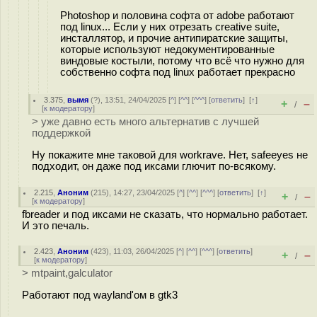
Photoshop и половина софта от adobe работают
под linux... Если у них отрезать creative suite,
инсталлятор, и прочие антипиратские защиты,
которые используют недокументированные
виндовые костыли, потому что всё что нужно для
собственно софта под linux работает прекрасно
3.375
,
вымя
(
?
), 13:51, 24/04/2025 [
^
] [
^^
] [
^^^
] [
ответить
]
[
↑
]
+
–
/
[
к модератору
]
> уже давно есть много альтернатив с лучшей
поддержкой
Ну покажите мне таковой для workrave. Нет, safeeyes не
подходит, он даже под иксами глючит по-всякому.
2.215
,
Аноним
(
215
), 14:27, 23/04/2025 [
^
] [
^^
] [
^^^
] [
ответить
]
[
↑
]
+
–
/
[
к модератору
]
fbreader и под иксами не сказать, что нормально работает.
И это печаль.
2.423
,
Аноним
(
423
), 11:03, 26/04/2025 [
^
] [
^^
] [
^^^
] [
ответить
]
+
–
/
[
к модератору
]
> mtpaint,galculator
Работают под wayland'ом в gtk3