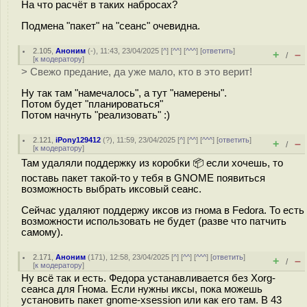
На что расчёт в таких набросах?
Подмена "пакет" на "сеанс" очевидна.
2.105
,
Аноним
(
-
), 11:43, 23/04/2025 [
^
] [
^^
] [
^^^
] [
ответить
]
+
–
/
[
к модератору
]
> Свежо предание, да уже мало, кто в это верит!
Ну так там "намечалось", а тут "намерены".
Потом будет "планироваться"
Потом начнуть "реализовать" :)
2.121
,
iPony129412
(
?
), 11:59, 23/04/2025 [
^
] [
^^
] [
^^^
] [
ответить
]
+
–
/
[
к модератору
]
Там удаляли поддержку из коробки 📦 если хочешь, то
поставь пакет такой-то у тебя в GNOME появиться
возможность выбрать иксовый сеанс.
Сейчас удаляют поддержу иксов из гнома в Fedora. То есть
возможности использовать не будет (разве что патчить
самому).
2.171
,
Аноним
(
171
), 12:58, 23/04/2025 [
^
] [
^^
] [
^^^
] [
ответить
]
+
–
/
[
к модератору
]
Ну всё так и есть. Федора устанавливается без Xorg-
сеанса для Гнома. Если нужны иксы, пока можешь
установить пакет gnome-xsession или как его там. В 43