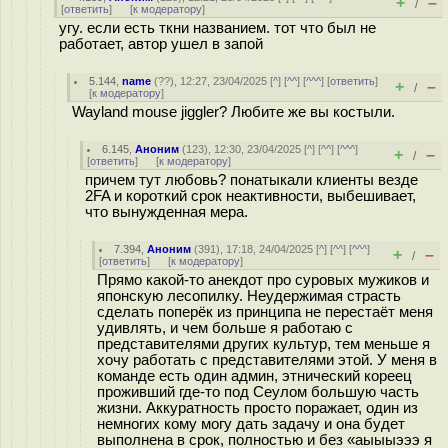
+
–
/
[
ответить
]
[
к модератору
]
угу. если есть ткни названием. тот что был не
работает, автор ушел в запой
5.144
,
name
(
??
), 12:27, 23/04/2025 [
^
] [
^^
] [
^^^
] [
ответить
]
+
–
/
[
к модератору
]
Wayland mouse jiggler? Любите же вы костыли.
6.145
,
Аноним
(
123
), 12:30, 23/04/2025 [
^
] [
^^
] [
^^^
]
+
–
/
[
ответить
]
[
к модератору
]
причем тут любовь? понатыкали клиенты везде
2FA и короткий срок неактивности, выбешивает,
что вынужденная мера.
7.394
,
Аноним
(
391
), 17:18, 24/04/2025 [
^
] [
^^
] [
^^^
]
+
–
/
[
ответить
]
[
к модератору
]
Прямо какой-то анекдот про суровых мужиков и
японскую лесопилку. Неудержимая страсть
сделать поперёк из принципа не перестаёт меня
удивлять, и чем больше я работаю с
представителями других культур, тем меньше я
хочу работать с представителями этой. У меня в
команде есть один админ, этнический кореец
проживший где-то под Сеулом большую часть
жизни. Аккуратность просто поражает, один из
немногих кому могу дать задачу и она будет
выполнена в срок, полностью и без «аыыыэээ я