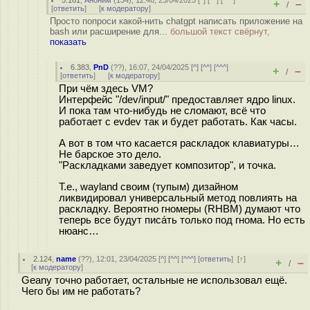
5.161
,
Аноним
(
134
), 12:46, 23/04/2025 [
^
] [
^^
] [
^^^
]
+
–
/
[
ответить
]
[
к модератору
]
Просто попроси какой-нить chatgpt написать приложение на
bash или расширение для...
большой текст свёрнут,
показать
6.383
,
PnD
(
??
), 16:07, 24/04/2025 [
^
] [
^^
] [
^^^
]
+
–
/
[
ответить
]
[
к модератору
]
При чём здесь VM?
Интерфейс "/dev/input/" предоставляет ядро linux.
И пока там что-нибудь не сломают, всё что
работает с evdev так и будет работать. Как часы.
А вот в том что касается раскладок клавиатуры…
Не барское это дело.
"Раскладками заведует композитор", и точка.
Т.е., wayland своим (тупым) дизайном
ликвидировал универсальный метод повлиять на
раскладку. Вероятно гномеры (RHBM) думают что
теперь все будут писа́ть только под гнома. Но есть
нюанс…
2.124
,
name
(
??
), 12:01, 23/04/2025 [
^
] [
^^
] [
^^^
] [
ответить
]
[
↑
]
+
–
/
[
к модератору
]
Geany точно работает, остальные не использовал ещё.
Чего бы им не работать?