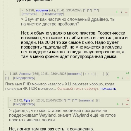
5.196
,
eugener
(
ok
), 13:41, 23/04/2025 [
^
] [
^^
] [
^^^
]
+
–
/
[
ответить
]
[
к модератору
]
> Звучит как частично сломанный драйвер, ты
на чистом дистре пробовал?
Нет, я обычно удаляю много пакетов. Теоретически
возможно, что какие-то либы mesa вычистил, хотя и
врядли. На 20.04 то же самое было. Надо будет
проверить тщательней, но мне кажется в nouveau
нет поддержки какого-то вида полупрозрачности, а
там в меню фоном идёт полупрозрачная демка.
+4
1.166
,
Аноним
(
166
), 12:51, 23/04/2025 [
ответить
] [
﹢﹢﹢
] [
· · ·
]
[
↓
]
+
–
[
↑
] [
к модератору
]
/
Пока был FHD монитор казалось X11 работает хорошо, когда
появился 4K HDR монитор...
большой текст свёрнут,
показать
–1
2.172
,
Fyjy
(-), 12:58, 23/04/2025 [
^
] [
^^
] [
^^^
] [
ответить
]
[
↓
]
+
–
[
к модератору
]
/
> Доводы, что моя старая любимая программ не
поддерживает Wayland, значит Wayland ещё не готов
просто лишены логики.
Не, логика там как раз есть, к сожалению.