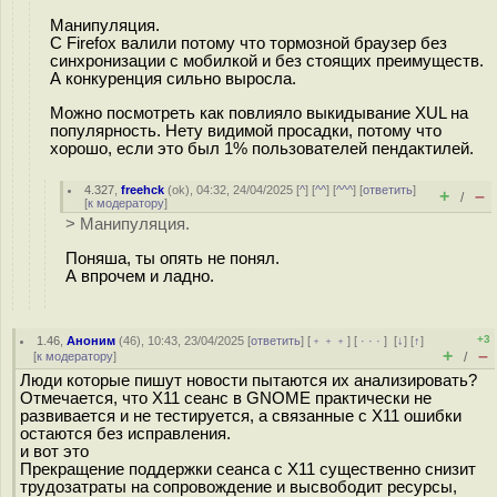
Манипуляция.
С Firefox валили потому что тормозной браузер без
синхронизации с мобилкой и без стоящих преимуществ.
А конкуренция сильно выросла.
Можно посмотреть как повлияло выкидывание XUL на
популярность. Нету видимой просадки, потому что
хорошо, если это был 1% пользователей пендактилей.
4.327
,
freehck
(
ok
), 04:32, 24/04/2025 [
^
] [
^^
] [
^^^
] [
ответить
]
+
–
/
[
к модератору
]
> Манипуляция.
Поняша, ты опять не понял.
А впрочем и ладно.
+3
1.46
,
Аноним
(
46
), 10:43, 23/04/2025 [
ответить
] [
﹢﹢﹢
] [
· · ·
]
[
↓
] [
↑
]
+
–
[
к модератору
]
/
Люди которые пишут новости пытаются их анализировать?
Отмечается, что X11 сеанс в GNOME практически не
развивается и не тестируется, а связанные с X11 ошибки
остаются без исправления.
и вот это
Прекращение поддержки сеанса с X11 существенно снизит
трудозатраты на сопровождение и высвободит ресурсы,