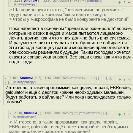
2.313
,
Аноним
(
-
), 22:50, 23/04/2025 [
^
] [
^^
] [
^^^
] [
ответить
]
+
–
/
[
к модератору
]
> Ща попильщики откатов, "незаменимые погроммисты"
будут набигать с криками "иксы нада выкинуть
> чтобы у микрософака не было конкурента на десктопи!"
Пока набегают в основном "предатели рок-н-ролла" всякие,
которые из своих виндов и маков пытаются лицемерно
лечить других, как и что у них должно быть в их системах.
И разумеется никто слушать этот булшит не собирается.
Эти господа вообще утратили моральное право диктовать
опенсорсным решениям будущее. Таким господам хочется
сказать: contact your support. Все ваши сказы как и что вам
надо - туда!
1.107
,
Аноним
(
107
), 11:43, 23/04/2025 [
ответить
] [
﹢﹢﹢
] [
· · ·
]
[
↓
]
+
–
/
[
↑
] [
к модератору
]
Интересно, а такие программки, как geany, mtpaint, FBReader,
galculator и ещё с десяток крайне необходимых малышей,
будут работать в вайланде? Или пока наслаждаемся только
гномом?
2.116
,
Аноним
(
-
), 11:54, 23/04/2025 [
^
] [
^^
] [
^^^
] [
ответить
]
[
↓
]
+
–
/
[
к модератору
]
> Интересно, а такие программки, как geany, mtpaint,
FBReader, galculator и ещё с десяток крайне необходимых
малышей, будут работать в вайланде?