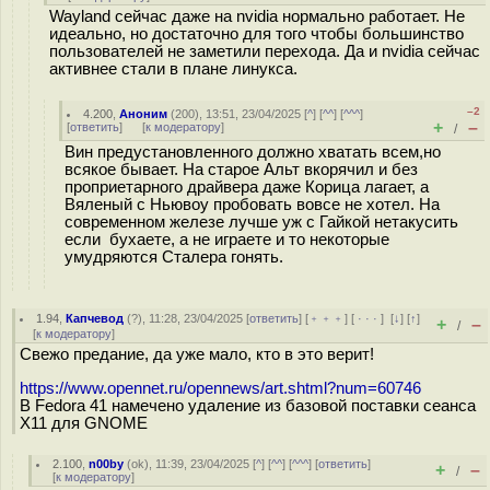
Wayland сейчас даже на nvidia нормально работает. Не
идеально, но достаточно для того чтобы большинство
пользователей не заметили перехода. Да и nvidia сейчас
активнее стали в плане линукса.
–2
4.200
,
Аноним
(
200
), 13:51, 23/04/2025 [
^
] [
^^
] [
^^^
]
+
–
[
ответить
]
[
к модератору
]
/
Вин предустановленного должно хватать всем,но
всякое бывает. На старое Альт вкорячил и без
проприетарного драйвера даже Корица лагает, а
Вяленый с Ньювоу пробовать вовсе не хотел. На
современном железе лучше уж с Гайкой нетакусить
если бухаете, а не играете и то некоторые
умудряются Сталера гонять.
1.94
,
Капчевод
(
?
), 11:28, 23/04/2025 [
ответить
] [
﹢﹢﹢
] [
· · ·
]
[
↓
] [
↑
]
+
–
/
[
к модератору
]
Свежо предание, да уже мало, кто в это верит!
https://www.opennet.ru/opennews/art.shtml?num=60746
В Fedora 41 намечено удаление из базовой поставки сеанса
X11 для GNOME
2.100
,
n00by
(
ok
), 11:39, 23/04/2025 [
^
] [
^^
] [
^^^
] [
ответить
]
+
–
/
[
к модератору
]