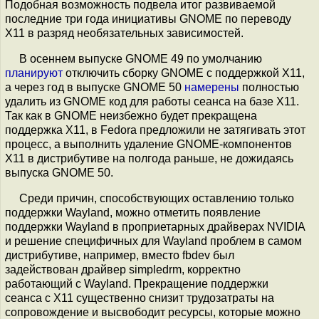
Подобная возможность подвела итог развиваемой
последние три года инициативы GNOME по переводу
X11 в разряд необязательных зависимостей.
В осеннем выпуске GNOME 49 по умолчанию
планируют
отключить сборку GNOME с поддержкой X11,
а через год в выпуске GNOME 50
намерены
полностью
удалить из GNOME код для работы сеанса на базе X11.
Так как в GNOME неизбежно будет прекращена
поддержка X11, в Fedora предложили не затягивать этот
процесс, а выполнить удаление GNOME-компонентов
X11 в дистрибутиве на полгода раньше, не дожидаясь
выпуска GNOME 50.
Среди причин, способствующих оставлению только
поддержки Wayland, можно отметить появление
поддержки Wayland в проприетарных драйверах NVIDIA
и решение специфичных для Wayland проблем в самом
дистрибутиве, например, вместо fbdev был
задействован драйвер simpledrm, корректно
работающий с Wayland. Прекращение поддержки
сеанса с X11 существенно снизит трудозатраты на
сопровождение и высвободит ресурсы, которые можно