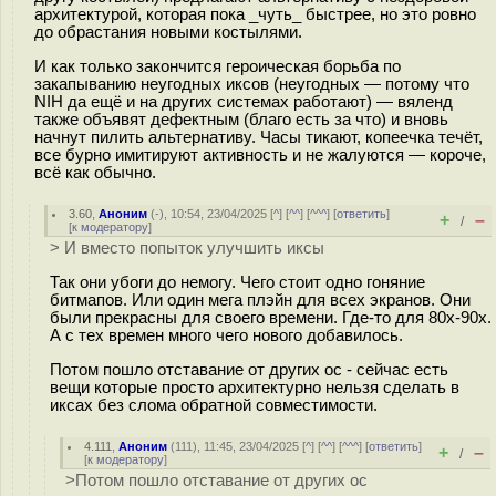
архитектурой, которая пока _чуть_ быстрее, но это ровно
до обрастания новыми костылями.
И как только закончится героическая борьба по
закапыванию неугодных иксов (неугодных — потому что
NIH да ещё и на других системах работают) — вяленд
также объявят дефектным (благо есть за что) и вновь
начнут пилить альтернативу. Часы тикают, копеечка течёт,
все бурно имитируют активность и не жалуются — короче,
всё как обычно.
3.60
,
Аноним
(
-
), 10:54, 23/04/2025 [
^
] [
^^
] [
^^^
] [
ответить
]
+
–
/
[
к модератору
]
> И вместо попыток улучшить иксы
Так они убоги до немогу. Чего стоит одно гоняние
битмапов. Или один мега плэйн для всех экранов. Они
были прекрасны для своего времени. Где-то для 80х-90х.
А с тех времен много чего нового добавилось.
Потом пошло отставание от других ос - сейчас есть
вещи которые просто архитектурно нельзя сделать в
иксах без слома обратной совместимости.
4.111
,
Аноним
(
111
), 11:45, 23/04/2025 [
^
] [
^^
] [
^^^
] [
ответить
]
+
–
/
[
к модератору
]
>Потом пошло отставание от других ос