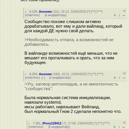
+2
6.229
,
Аноним
(
111
), 15:13, 23/04/2025 [
^
] [
^^
] [
^^^
]
+
–
[
ответить
]
[
к модератору
]
/
Сообщество похоже слишком активно
дорабатывало, вот ему и дали вайланд, который
для каждой ДЕ нужно свой делать.
>Необходимость отпала, а возможностей не
добавилось.
В вайланде возможностей ещё меньше, что не
мешает его проталкивать и орать, что за ним
будующее.
+3
6.254
,
Аноним
(
340
), 16:21, 23/04/2025 [
^
] [
^^
] [
^^^
]
+
–
[
ответить
]
[
↓
] [
к модератору
]
/
>Угу, заговор рептилоидов, а не импотентность
"сообщества".
Была нормальная система инициализации,
навязали systemd,
иксы работают, навязывают Вейланд,
был нормальный Гном 2 сделали непонятно что.
–3
7.261
,
iPony129412
(
?
), 17:08, 23/04/2025 [
^
] [
^^
] [
^^^
]
+
–
[
ответить
]
[
к модератору
]
/