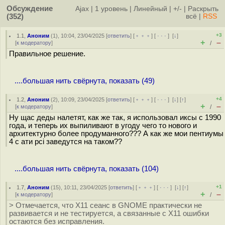
Обсуждение
Ajax
|
1 уровень
|
Линейный
|
+/-
|
Раскрыть
(352)
всё
|
RSS
+3
1.1
,
Аноним
(
1
), 10:04, 23/04/2025 [
ответить
] [
﹢﹢﹢
] [
· · ·
]
[
↓
]
+
–
[
к модератору
]
/
Правильное решение.
....большая нить свёрнута, показать (49)
+4
1.2
,
Аноним
(
2
), 10:09, 23/04/2025 [
ответить
] [
﹢﹢﹢
] [
· · ·
]
[
↓
] [
↑
]
+
–
[
к модератору
]
/
Ну щас деды налетят, как же так, я использовал иксы с 1990
года, и теперь их выпиливают в угоду чего то нового и
архитектурно более продуманного??? А как же мои пентиумы
4 с ати pci заведутся на таком??
....большая нить свёрнута, показать (104)
+1
1.7
,
Аноним
(
15
), 10:11, 23/04/2025 [
ответить
] [
﹢﹢﹢
] [
· · ·
]
[
↓
] [
↑
]
+
–
[
к модератору
]
/
> Отмечается, что X11 сеанс в GNOME практически не
развивается и не тестируется, а связанные с X11 ошибки
остаются без исправления.