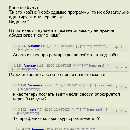
Конечно будут!
Т.к это крайне ʼнеобходимые программыʼ то их обязательно
адаптируют или перепишут.
Ведь так?
В противном случае это окажется никому не нужное
абадонваре и фиг с ними)
3.236
,
Аноним
(
111
), 15:21, 23/04/2025 [
^
] [
^^
] [
^^^
] [
ответить
]
+
–
/
[
к модератору
]
Аналоги этих програм прекрасно работают под вайн.
2.123
,
Аноним
(
123
), 12:00, 23/04/2025 [
^
] [
^^
] [
^^^
] [
ответить
]
[
↓
]
+
–
/
[
↑
] [
к модератору
]
Рабочего аналога keep-presence на вяленом нет
3.129
,
Анониматор
(
?
), 12:09, 23/04/2025 [
^
] [
^^
] [
^^^
] [
ответить
]
+
–
/
[
к модератору
]
и как теперь пос*ать выйти если сессия блокируется
через 3 минуты?
3.132
,
name
(
??
), 12:15, 23/04/2025 [
^
] [
^^
] [
^^^
] [
ответить
]
[
↓
]
+
–
/
[
к модератору
]
Ты про фигню, которая курсором шевелит?
4.139
,
Аноним
(
123
), 12:21, 23/04/2025 [
^
] [
^^
] [
^^^
]