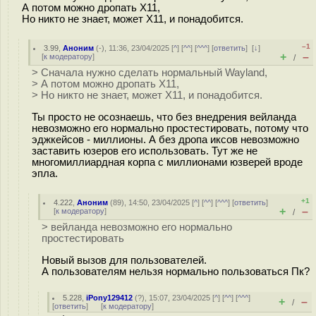
А потом можно дропать X11,
Но никто не знает, может X11, и понадобится.
–1
3.99
,
Аноним
(
-
), 11:36, 23/04/2025 [
^
] [
^^
] [
^^^
] [
ответить
]
[
↓
]
+
–
[
к модератору
]
/
> Сначала нужно сделать нормальный Wayland,
> А потом можно дропать X11,
> Но никто не знает, может X11, и понадобится.
Ты просто не осознаешь, что без внедрения вейланда
невозможно его нормально простестировать, потому что
эджкейсов - миллионы. А без дропа иксов невозможно
заставить юзеров его использовать. Тут же не
многомиллиардная корпа с миллионами юзверей вроде
эпла.
+1
4.222
,
Аноним
(
89
), 14:50, 23/04/2025 [
^
] [
^^
] [
^^^
] [
ответить
]
+
–
[
к модератору
]
/
> вейланда невозможно его нормально
простестировать
Новый вызов для пользователей.
А пользователям нельзя нормально пользоваться Пк?
5.228
,
iPony129412
(
?
), 15:07, 23/04/2025 [
^
] [
^^
] [
^^^
]
+
–
/
[
ответить
]
[
к модератору
]