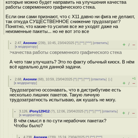
которые можно будет направить на улучшения качества
работы современного графического стека.
Если они сами признают, что с X11 давно ни фига не делают,
так откуда СУЩЕСТВЕННОЕ снижение трудозатрат?
Понятно, что какие-то усилия все же уходят даже на
неизменные пакеты... но не вот это все
2.47
,
Аноним
(
239
), 10:45, 23/04/2025 [
^
] [
^^
] [
^^^
] [
ответить
]
+
–
/
[
к модератору
]
>качества работы современного графического стека
А чего там улучшать? Это по факту обычный киоск. В нём
всё идеально для данной задачи.
+1
2.68
,
Аноним
(
68
), 10:59, 23/04/2025 [
^
] [
^^
] [
^^^
] [
ответить
]
[
↓
]
+
–
[
к модератору
]
/
Трудозатратно осознавать, что в дистрибутиве есть
несколько лишних пакетов. Такую личную
трудозатратность испытываю, аж кушать не могу.
3.126
,
iPony129412
(
?
), 12:06, 23/04/2025 [
^
] [
^^
] [
^^^
] [
ответить
]
+
–
/
[
к модератору
]
В чём смысл в по сути нерабочих пакетах?
Чтобы было?
4.238
,
Аноним
(
239
), 15:24, 23/04/2025 [
^
] [
^^
] [
^^^
]