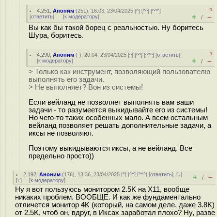
–1
4.251
,
Аноним
(
251
), 16:03, 23/04/2025 [
^
] [
^^
] [
^^^
]
+
–
[
ответить
]
[
к модератору
]
/
Вы как бы такой борец с реальностью. Ну боритесь
Шура, боритесь.
–1
4.290
,
Аноним
(
-
), 20:04, 23/04/2025 [
^
] [
^^
] [
^^^
] [
ответить
]
+
–
[
к модератору
]
/
> Только как инструмент, позволяющий пользователю
выполнять его задачи.
> Не выполняет? Вон из системы!
Если вейланд не позволяет выполнять вам ваши
задачи - то разумеется выкидывайте его из системы!
Но чего-то таких особенных мало. А всем остальным
вейланд позволяет решать дополнительные задачи, а
иксы не позволяют.
Поэтому выкидываются иксы, а не вейланд. Все
предельно просто))
2.192
,
Аноним
(
176
), 13:36, 23/04/2025 [
^
] [
^^
] [
^^^
] [
ответить
]
[
↓
]
+
–
/
[
↑
] [
к модератору
]
Ну я вот пользуюсь монитором 2.5K на X11, вообще
никаких проблем. ВООБЩЕ. И как же фундаментально
отличется монитор 4K (который, на самом деле, даже 3.8K)
от 2.5K, чтоб он, вдруг, в Иксах заработал плохо? Ну, разве