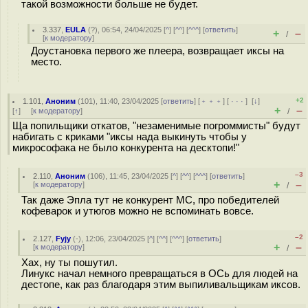
такой возможности больше не будет.
3.337
,
EULA
(
?
), 06:54, 24/04/2025 [
^
] [
^^
] [
^^^
] [
ответить
]
+
–
/
[
к модератору
]
Доустановка первого же плеера, возвращает иксы на
место.
+2
1.101
,
Аноним
(
101
), 11:40, 23/04/2025 [
ответить
] [
﹢﹢﹢
] [
· · ·
]
[
↓
]
+
–
[
↑
] [
к модератору
]
/
Ща попильщики откатов, "незаменимые погроммисты" будут
набигать с криками "иксы нада выкинуть чтобы у
микрософака не было конкурента на десктопи!"
–3
2.110
,
Аноним
(
106
), 11:45, 23/04/2025 [
^
] [
^^
] [
^^^
] [
ответить
]
+
–
[
к модератору
]
/
Так даже Эпла тут не конкурент МС, про победителей
кофеварок и утюгов можно не вспоминать вовсе.
–2
2.127
,
Fyjy
(-), 12:06, 23/04/2025 [
^
] [
^^
] [
^^^
] [
ответить
]
+
–
[
к модератору
]
/
Хах, ну ты пошутил.
Линукс начал немного превращаться в ОСь для людей на
дестопе, как раз благодаря этим выпиливальщикам иксов.