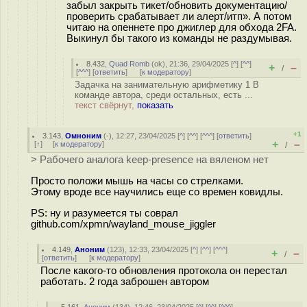
забыл закрыть тикет/обновить документацию/
проверить срабатывает ли алерт/итп». А потом
читаю на опеннете про джиглер для обхода 2FA.
Выкинул бы такого из команды не раздумывая.
8.432
,
Quad Romb
(
ok
), 21:36, 29/04/2025 [
^
] [
^^
]
+
–
/
[
^^^
] [
ответить
]
[
к модератору
]
Задачка на занимательную арифметику 1 В
команде автора, среди остальных, есть ...
текст свёрнут,
показать
+1
3.143
,
Омноним
(-), 12:27, 23/04/2025 [
^
] [
^^
] [
^^^
] [
ответить
]
+
–
[
↑
] [
к модератору
]
/
> Рабочего аналога keep-presence на вяленом нет
Просто положи мышь на часы со стрелками.
Этому вроде все научились еще со времен ковидлы.
PS: ну и разумеется ты соврал
github.com/xpmn/wayland_mouse_jiggler
4.149
,
Аноним
(
123
), 12:33, 23/04/2025 [
^
] [
^^
] [
^^^
]
+
–
/
[
ответить
]
[
к модератору
]
После какого-то обновления протокола он перестал
работать. 2 года заброшен автором