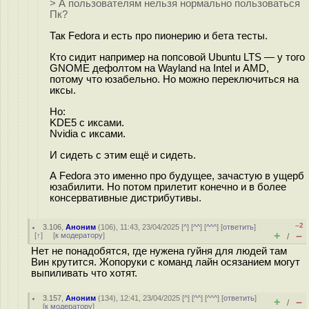
> А пользователям нельзя нормально пользоваться
Пк?
Так Fedora и есть про пионерию и бета тесты.
Кто сидит например на попсовой Ubuntu LTS — у того
GNOME дефолтом на Wayland на Intel и AMD,
потому что юзабельно. Но можно переключиться на
иксы.
Но:
KDE5 с иксами.
Nvidia с иксами.
И сидеть с этим ещё и сидеть.
А Fedora это именно про будущее, зачастую в ущерб
юзабилити. Но потом прилетит конечно и в более
консервативные дистрибутивы.
–2
3.106
,
Аноним
(
106
), 11:43, 23/04/2025 [
^
] [
^^
] [
^^^
] [
ответить
]
+
–
[
↑
] [
к модератору
]
/
Нет не понадобятся, где нужена гуйня для людей там
Вин крутится. Жопоруки с команд лайн осязанием могут
выпиливать что хотят.
3.157
,
Аноним
(
134
), 12:41, 23/04/2025 [
^
] [
^^
] [
^^^
] [
ответить
]
+
–
/
[
к модератору
]