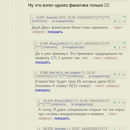
Ну это взгял одного фанатика только 🤷‍♂
+1
8.297
,
Аноним
(
297
), 21:06, 23/04/2025 [
^
] [
^^
] [
^^^
]
+
–
[
ответить
]
[
к модератору
]
/
Двуй Двух фанатиков Меня тоже запишите ...
текст
свёрнут,
показать
+1
9.335
,
iPony129412
(
?
), 06:27, 24/04/2025 [
^
] [
^^
]
+
–
[
^^^
] [
ответить
]
[
к модератору
]
/
Да я уже прикинул Это примерно традиционно по
правилу 171 1 кричит так, что ...
текст свёрнут,
показать
9.356
,
AlexYeCu_not_logged
(
?
), 10:34,
+
–
/
24/04/2025 [
^
] [
^^
] [
^^^
] [
ответить
]
[
к модератору
]
И меня Нас будет трое Из которых двое 8212
Анонимы А скажут 8212 скажут...
текст свёрнут,
показать
10.374
,
iPony129412
(
?
), 13:45, 24/04/2025 [
^
]
+
–
/
[
^^
] [
^^^
] [
ответить
]
[
к модератору
]
А толку Я даже специально открыл тот же опрос
про ситемы инициализации и коммен...
текст
свёрнут,
показать
10.376
,
Аноним
(
-
), 13:57, 24/04/2025 [
^
] [
^^
]