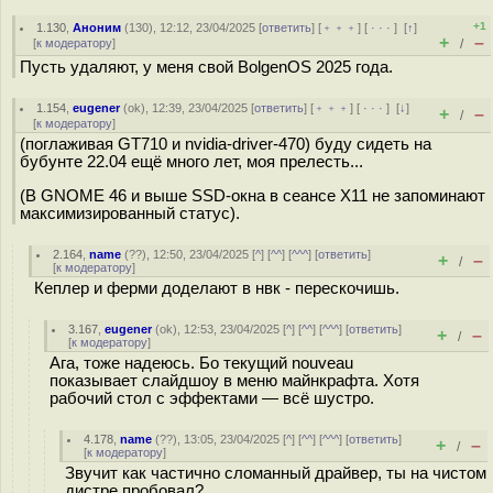
+1
1.130
,
Аноним
(
130
), 12:12, 23/04/2025 [
ответить
] [
﹢﹢﹢
] [
· · ·
]
[
↑
]
+
–
[
к модератору
]
/
Пусть удаляют, у меня свой BolgenOS 2025 года.
1.154
,
eugener
(
ok
), 12:39, 23/04/2025 [
ответить
] [
﹢﹢﹢
] [
· · ·
]
[
↓
]
+
–
/
[
к модератору
]
(поглаживая GT710 и nvidia-driver-470) буду сидеть на
бубунте 22.04 ещё много лет, моя прелесть...
(В GNOME 46 и выше SSD-окна в сеансе X11 не запоминают
максимизированный статус).
2.164
,
name
(
??
), 12:50, 23/04/2025 [
^
] [
^^
] [
^^^
] [
ответить
]
+
–
/
[
к модератору
]
Кеплер и ферми доделают в нвк - перескочишь.
3.167
,
eugener
(
ok
), 12:53, 23/04/2025 [
^
] [
^^
] [
^^^
] [
ответить
]
+
–
/
[
к модератору
]
Ага, тоже надеюсь. Бо текущий nouveau
показывает слайдшоу в меню майнкрафта. Хотя
рабочий стол с эффектами — всё шустро.
4.178
,
name
(
??
), 13:05, 23/04/2025 [
^
] [
^^
] [
^^^
] [
ответить
]
+
–
/
[
к модератору
]
Звучит как частично сломанный драйвер, ты на чистом
дистре пробовал?