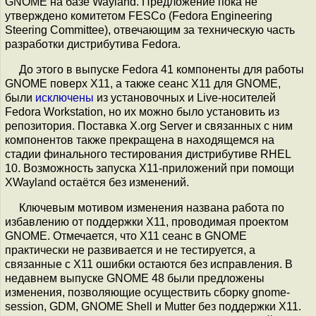
GNOME на базе Wayland. Предложение пока не
утверждено комитетом FESCo (Fedora Engineering
Steering Committee), отвечающим за техническую часть
разработки дистрибутива Fedora.
До этого в выпуске Fedora 41 компоненты для работы
GNOME поверх X11, а также сеанс X11 для GNOME,
были
исключены
из установочных и Live-носителей
Fedora Workstation, но их можно было установить из
репозитория. Поставка X.org Server и связанных с ним
компонентов также прекращена в находящемся на
стадии финального тестирования дистрибутиве RHEL
10. Возможность запуска X11-приложений при помощи
XWayland остаётся без изменений.
Ключевым мотивом изменения названа работа по
избавлению от поддержки X11, проводимая проектом
GNOME. Отмечается, что X11 сеанс в GNOME
практически не развивается и не тестируется, а
связанные с X11 ошибки остаются без исправления. В
недавнем выпуске GNOME 48 были предложены
изменения, позволяющие осуществить сборку gnome-
session, GDM, GNOME Shell и Mutter без поддержки X11.