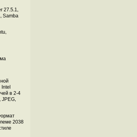
r 27.5.1,
.1, Samba
tu,
зма
нной
Intel
чей в 2-4
, JPEG,
Формат
леме 2038
стиле