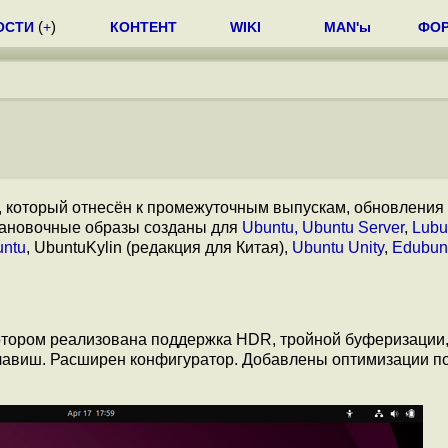
ОСТИ
(
+
)
КОНТЕНТ
WIKI
MAN'ы
ФО
n", который отнесён к промежуточным выпускам, обновления
тановочные образы созданы для
Ubuntu, Ubuntu Server
,
Lubu
untu
, UbuntuKylin (редакция для Китая),
Ubuntu Unity
,
Edubun
котором реализована поддержка HDR, тройной буферизации,
клавиш. Расширен конфигуратор. Добавлены оптимизации п