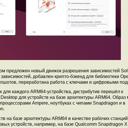
ором предложен новый движок разрешения зависимостей Sol
 зависимостей, добавлен крипто-бэкенд для библиотеки Op
напшотов, переработана работа с ключами и цифровыми под
х для каждого ARM64-устройства, дистрибутив перешёл к
 Desktop для устройств на базе архитектуры ARM64. Образ
 процессорами Ampere, ноутбуках с чипами Snapdragon и в
n.
в на базе архитектуры ARM64 в качестве рабочих станций
ых устройств, например, на базе Qualcomm Snapdragon X E