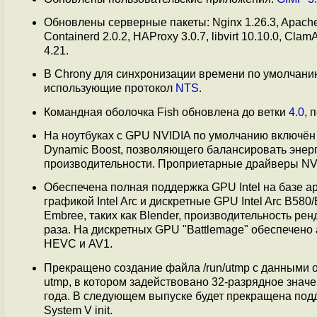
Обновлены серверные пакеты: Nginx 1.26.3, Apache htt
Containerd 2.0.2, HAProxy 3.0.7, libvirt 10.10.0, C
4.21.
В Chrony для синхронизации времени по умолчани
использующие протокол
NTS
.
Командная оболочка Fish обновлена до ветки
4.0
, 
На ноутбуках с GPU NVIDIA по умолчанию включён
Dynamic Boost, позволяющего балансировать эне
производительности. Проприетарные драйверы NV
Обеспечена полная поддержка GPU Intel на базе арх
графикой Intel Arc и дискретные GPU Intel Arc B580
Embree, таких как Blender, производительность рен
раза. На дискретных GPU "Battlemage" обеспечено
HEVC и AV1.
Прекращено создание файла /run/utmp с данными 
utmp, в котором задействовано 32-разрядное значе
года. В следующем выпуске будет прекращена подд
System V init.