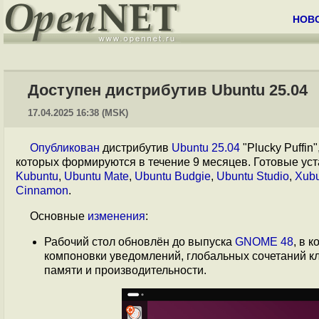
НОВ
Доступен дистрибутив Ubuntu 25.04
17.04.2025 16:38 (MSK)
Опубликован
дистрибутив
Ubuntu 25.04
"Plucky Puffi
которых формируются в течение 9 месяцев. Готовые ус
Kubuntu
,
Ubuntu Mate
,
Ubuntu Budgie
,
Ubuntu Studio
,
Xub
Cinnamon
.
Основные
изменения
:
Рабочий стол обновлён до выпуска
GNOME 48
, в 
компоновки уведомлений, глобальных сочетаний 
памяти и производительности.