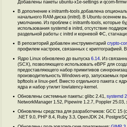
Добавлены пакеты ubuntu-x1e-settings и qcom-firmwa
В дополнение к initramfs-tools добавлена опциона
начального RAM-диска (initrd). В Ubuntu осеннем 
умолчанию. Из проблем с initramfs-tools, которые 
использования systemd в initrd, отсутствие поддер
раздельной работы с initrd и корневой ФС, стагнация 
В репозиторий добавлен инструментарий
crypto-con
профилем настроек, связанных с криптографией. В 
Ядро Linux обновлено до выпуска
6.14
. Из связан
(SCX), позволяющего использовать eBPF для соз
предоставляющего набор примитивов синхронизац
производительность Windows-игр, запускаемых пр
bpftools и linux-perf. Вместо отдельного пакета c яд
ядра и набор утилит lowlatency-kernel.
Обновлены системные пакеты: glibc 2.41,
systemd 
NetworkManager 1.52, Pipewire 1.2.7, Poppler 25.03, 
Обновлены средства для разработчиков: GCC 15 (сна
.NET 9.0, PHP 8.4, Ruby 3.3, OpenJDK 24, PostgreSQL 
Обновлены пользовательские приложения:
GIMP 3