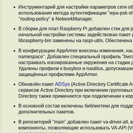
Инструментарий для настройки параметров сети о
использования метода аутентификации "wpa-psk-s
"routing-policy" в NetworkManager.
В сборки для плат Raspberry Pi добавлен стек для р
начальной настройки системы задействован пакет g
libraspberry-bin заменены на raspi-utils. Обеспечен
В конфигурацию AppArmor внесены изменения, на
namespace". Добавлен специальный профиль "bwrap-
настраивать изолированные окружения на стадии д
Удалены профили к busybox и nautilus, допускавш
защищённых профилями AppArmor.
Обновлён пакет
ADSys
(Active Directory Certifica
сервисов Active Directory при включении групповы
Directory также применяется при подключении к к
В основной состав включены библиотеки для подд
дополнительных пакетов.
В репозиторий "main" добавлен пакет va-driver-all
компоненты, позволяющие использовать VA-API (Vid