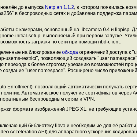
бновлён до выпуска
Netplan 1.1.2
, в котором появилась воз
ha256" в беспроводных сетях и добавлена поддержка пара
аботы с камерами, основанный на libcamera 0.4 и libpisp. Д
nome-initial-setup, выполняемый при первом запуске. Утил
а возможность загрузки по сети при помощи nbd-client.
целенные на блокирование
обхода
ограничений доступа к "u
userns-restrict", позволяющий создавать "user namespace"
о перехода к более строгому урезанию возможностей проц
ие создание "user namespace". Расширено число приложений
te Auto Enrollment), позволяющий автоматически получать сер
х политик. Автоматическое получение сертификатов через Ac
орпоративным беспроводным сетям и VPN.
ержки формата изображений JPEG XL, не требующие устан
, включающий библиотеку libva и необходимые для её работы
eo Acceleration API) для аппаратного ускорения кодирован