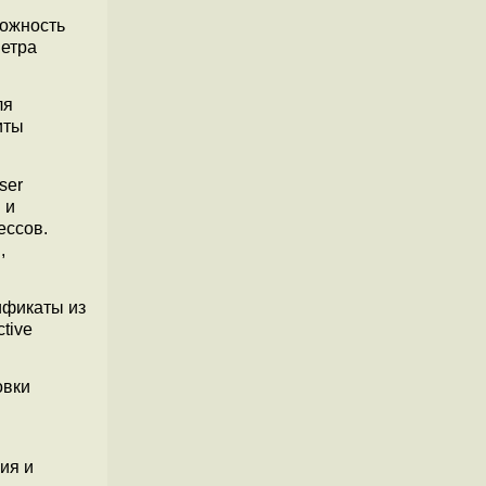
можность
метра
ля
иты
ser
 и
ессов.
,
тификаты из
tive
овки
ия и