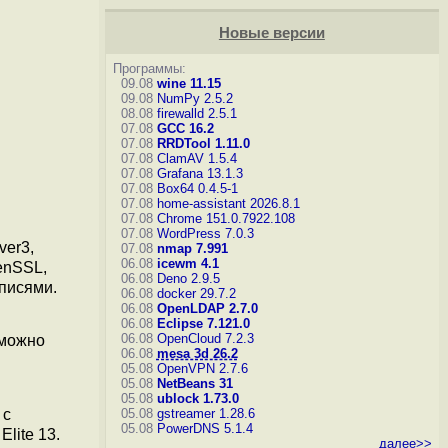
Новые версии
Программы:
09.08
wine 11.15
09.08
NumPy 2.5.2
08.08
firewalld 2.5.1
07.08
GCC 16.2
07.08
RRDTool 1.11.0
07.08
ClamAV 1.5.4
07.08
Grafana 13.1.3
07.08
Box64 0.4.5-1
07.08
home-assistant 2026.8.1
07.08
Chrome 151.0.7922.108
07.08
WordPress 7.0.3
ver3,
07.08
nmap 7.991
06.08
icewm 4.1
enSSL,
06.08
Deno 2.9.5
писями.
06.08
docker 29.7.2
06.08
OpenLDAP 2.7.0
06.08
Eclipse 7.121.0
06.08
OpenCloud 7.2.3
 можно
06.08
mesa 3d 26.2
05.08
OpenVPN 2.7.6
05.08
NetBeans 31
05.08
ublock 1.73.0
 с
05.08
gstreamer 1.28.6
05.08
PowerDNS 5.1.4
lite 13.
далее>>