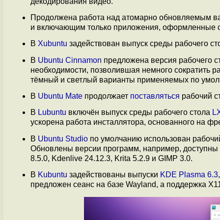
декодирования видео.
Продолжена работа над атомарно обновляемым 
и включающим только приложения, оформленные с
В
Xubuntu
задействован выпуск среды рабочего с
В
Ubuntu Cinnamon
предложена версия рабочего с
необходимости, позволившая немного сократить р
тёмный и светлый варианты применяемых по умолч
В
Ubuntu Mate
продолжает
поставляться
рабочий с
В
Lubuntu
включён выпуск среды рабочего стола
LX
ускорена работа инсталлятора, основанного на фр
В
Ubuntu Studio
по умолчанию использован рабочий
Обновлены версии программ, например, доступны Darkt
8.5.0, Kdenlive 24.12.3, Krita 5.2.9 и GIMP 3.0.
В
Kubuntu
задействованы выпуски
KDE Plasma 6.3
предложен сеанс на базе Wayland, а поддержка X1