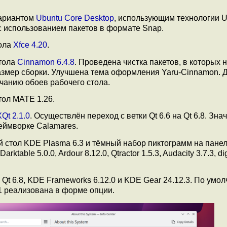
вариантом
Ubuntu Core Desktop
, использующим технологии U
 использованием пакетов в формате Snap.
тола
Xfce 4.20
.
тола
Cinnamon 6.4.8
. Проведена чистка пакетов, в которых н
азмер сборки. Улучшена тема оформления Yaru-Cinnamon.
анию обоев рабочего стола.
тол MATE 1.26.
Qt 2.1.0
. Осуществлён переход с ветки Qt 6.6 на Qt 6.8. Зна
еймворке Calamares.
 стол KDE Plasma 6.3 и тёмный набор пиктограмм на панел
able 5.0.0, Ardour 8.12.0, Qtractor 1.5.3, Audacity 3.7.3, d
, Qt 6.8, KDE Frameworks 6.12.0 и KDE Gear 24.12.3. По умо
1 реализована в форме опции.