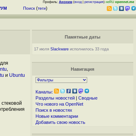
Профиль:
Аноним
(
вход
|
регистрация
)
неRU
opennet.me
РУМ
Поиск
(
теги
)
Памятные даты
17 июля
Slackware
исполнилось 33 года
 для
ntu
,
Навигация
tu
и
Ubuntu
Каналы:
Разделы новостей
|
Сводные
 стековой
Что нового на OpenNet
отребления
Поиск в новостях
Новые комментарии
Добавить свою новость