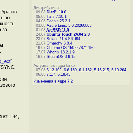
Дистрибутивы:
образов
09.08
DietPi 10.6
05.08
Tails 7.10.1
ть по
04.08
Deepin 25.2.1
ожность
03.08
Azure Linux 3.0.20260803
з-за
01.08
NetBSD 11.0
24.07
Ubuntu Touch 24.04 2.0
23.07
Solaris 11.4 SRU94
21.07
Omarchy 3.8.4
мы
19.07
Chrome OS 150.0.7871.150
.
17.07
Whonix 18.2.1.9
16.07
SteamOS 3.8.15
d_ext
"
Актуальные ядра Linux:
NTSYNC,
07.08
6.12.102
,
6.6.150
,
6.1.182
,
5.15.215
,
5.10.264
06.08
7.1.7
,
6.18.43
рии
Изменения в ядре 7.2
зового
ust 1.84,