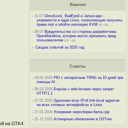
Важное
-
11.07
GhostLock, BadEpoll и Januscape -
уязвимости в ядре Linux, позволяющие получить
права root и обойти изоляцию KVM
(82 +34)
-
08.07
Вредительство со стороны разработчика
OpenMandriva, которое могло причинить вред
пользователям
(107 +34)
-
Сводка событий за 2025 год
Советы
-
19.04.2026
PKI с аппаратным TRNG за 10 дней при
помощи AI
-
09.03.2026
Борьба с web-ботами через запрет
HTTP/1.1
-
27.02.2026
Удаление всех IPv6 link-local адресов
на всех сетевых интерфейсах в Linux
-
27.01.2026
Ускорение пересборки llama.cpp
-
25.12.2025
Атомарные обновления в OSTree
ый на GTK4