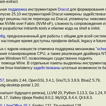
re-extract.
льная
поддержка
инструментария
Dracut
для формирования 
выпуске 25.10 инструментарий Dracut намерены задействова
будут решены после перехода на Dracut, упомянуты: невозм
жки NVMe over Fabric (NVM-oF), сложность сопровождения и
разработки initramfs-tools и обилие кода на shell в initrd.
fig
, предназначенный для работы с общим для всей систе
настоящее время доступны профили default, legacy и future
ных с ядром новшеств отмечена поддержка механизма "
sche
дания планировщиков CPU, а также реализация драйвера 
ии Windows NT, позволяющих существенно поднять
и помощи Wine. В отдельные пакеты выделены инструмента
ром linux-lowlatency
задействованы
штатные возможности ба
257
, binutils 2.44, OpenSSL 3.4.1, GnuTLS 3.8.9, BlueZ 5.79,
xdg-desktop-portal 1.20.
пшот будущего релиза), LLVM 20, Python 3.13.3, Go 1.24, R
17, Valkey (форк Redis) 8.0.2, MySQL 8.4.4, Qt 6.8.3.
.0
,
LibreOffice 25.2
, Firefox 137, Thunderbird 128.