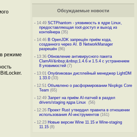
Обсуждаемые новости
мого
-
14:49
SCTPhantom - уязвимость в ядре Linux,
предоставляющая root-доступ и выход из
контейнера
(35)
-
14:46
В OpenJDK запрещён приём кода,
созданного через AI. В NetworkManager
разрешён
(86)
 в режиме
-
13:36
Обновление антивирусного пакета
ClamAV&nbsp;&nbsp;1.4.6 и 1.5.4 с устранением
8 уязвимостей
(7)
ность
itLocker.
-
13:01
Опубликован дисплейный менеджер LightDM
1.33.0
(33)
-
12:51
Объявлено о расформировании Nixpkgs Core
Team
(65)
-
12:49
Запрет на приём AI-патчей в раздел
drivers/staging ядра Linux
(56)
-
12:26
Проект Rust утвердил правила в отношении
использования AI-инструментов
(161)
-
12:23
Новые версии Wine 11.15 и Wine-staging
11.15
(8)