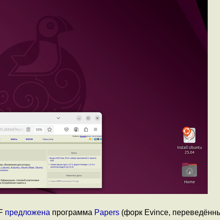
DF
предложена
программа
Papers
(форк Evince, переведённ