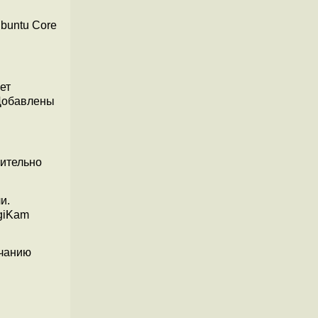
buntu Core
ет
 Добавлены
чительно
и.
igiKam
лчанию