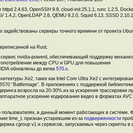
pd 2.4.63, OpenSSH 9.9, cloud-init 25.1.1, runc 1.2.5, Docke
lamAV 1.4.2, OpenLDAP 2.6, QEMU 9.2.0, Squid 6.13, SSSD 2.10
ю задействованы серверы точного времени от проекта Ubun
переписанной на Rust.
 сервис nvidia-powerd, обеспечивающий поддержку механи
ргопотребление между CPU и GPU для повышения
IDIA обновлены до ветки
570.x
.
итектуры Xe2, таких как Intel Core Ultra Xe2 с интегрирова
/B570 "Battlemage". В приложениях с поддержкой библиотеки 
деринга возросла на 20-30% из-за ускорения трассировки лу
 аппаратное ускорение кодирования видео в форматах AVC
о пользователях, в данный момент работающих в системе. 
ние time_t, признан устаревшим из-за
подверженности
проб
ержка cgroup v1 и сервисов, запускаемых через скрипты в 