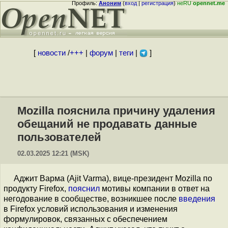
Профиль:
Аноним
(
вход
|
регистрация
)
неRU
opennet.me
[
новости
/
+++
|
форум
|
теги
|
]
Mozilla пояснила причину удаления
обещаний не продавать данные
пользователей
02.03.2025 12:21 (MSK)
Аджит Варма (Ajit Varma), вице-президент Mozilla по
продукту Firefox,
пояснил
мотивы компании в ответ на
негодование в сообществе, возникшее после
введения
в Firefox условий использования и изменения
формулировок, связанных с обеспечением