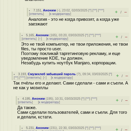
7.151
,
Аноним
(
-
), 23:02, 02/03/2025 [
^
] [
^^
] [
^^^
]
+
–
/
[
ответить
]
[
к модератору
]
Аналогия - это не когда привозят, а когда уже
заезжают
5.165
,
Аноним
(
165
), 03:20, 03/03/2025 [
^
] [
^^
] [
^^^
]
+
–
/
[
ответить
]
[
↑
] [
к модератору
]
Это не твой компьютер, не твои приложения, не твои
files, ты просто user.
Поэтому покликай таргетинговую рекламу, и еще
уведомление KDE, ты должен.
Незабудь купить ноутбук Manjaro, корпорации.
3.193
,
Смузихлеб забывший пароль
(
?
), 09:34, 03/03/2025 [
^
]
+
–
/
[
^^
] [
^^^
] [
ответить
]
[
↑
] [
к модератору
]
Так пчёлы его и делают. Сами сделали - сами и съели. А
не как у мозиллы
4.195
,
Аноним
(
195
), 10:31, 03/03/2025 [
^
] [
^^
] [
^^^
]
+
–
/
[
ответить
]
[
к модератору
]
Да также.
Сами сделали пользователей, сами и съели. Для того
и делали, кстати.
5.231
,
Аноним
(
231
), 22:30, 03/03/2025 [
^
] [
^^
] [
^^^
]
+
–
/