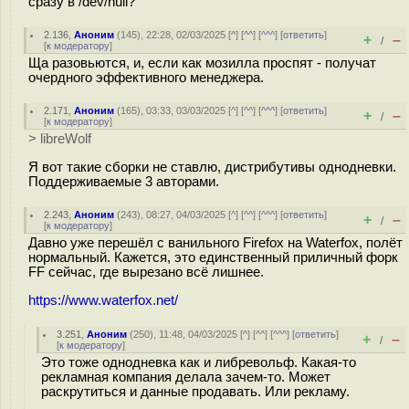
сразу в /dev/null?
2.136
,
Аноним
(
145
), 22:28, 02/03/2025 [
^
] [
^^
] [
^^^
] [
ответить
]
+
–
/
[
к модератору
]
Ща разовьются, и, если как мозилла проспят - получат
очердного эффективного менеджера.
2.171
,
Аноним
(
165
), 03:33, 03/03/2025 [
^
] [
^^
] [
^^^
] [
ответить
]
+
–
/
[
к модератору
]
> libreWolf
Я вот такие сборки не ставлю, дистрибутивы однодневки.
Поддерживаемые 3 авторами.
2.243
,
Аноним
(
243
), 08:27, 04/03/2025 [
^
] [
^^
] [
^^^
] [
ответить
]
+
–
/
[
к модератору
]
Давно уже перешёл с ванильного Firefox на Waterfox, полёт
нормальный. Кажется, это единственный приличный форк
FF сейчас, где вырезано всё лишнее.
https://www.waterfox.net/
3.251
,
Аноним
(
250
), 11:48, 04/03/2025 [
^
] [
^^
] [
^^^
] [
ответить
]
+
–
/
[
к модератору
]
Это тоже однодневка как и либревольф. Какая-то
рекламная компания делала зачем-то. Может
раскрутиться и данные продавать. Или рекламу.