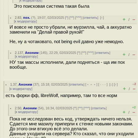
[
к модератору
]
Это поисковая система такая была
2.83
,
пох.
(
?
), 19:07, 02/03/2025 [
^
] [
^^
] [
^^^
] [
ответить
]
[
↑
]
+
–
/
[
к модератору
]
И вовсе не просто убрали, не мурзилла, чай, а аккуратно
заменили на "Делай правой рукой!"
Не, ну а чотаковато, not being evil давно уже немодно.
2.137
,
Аноним
(
145
), 22:29, 02/03/2025 [
^
] [
^^
] [
^^^
] [
ответить
]
+
–
/
[
к модератору
]
НУ так массы исполнили, дали подняться - ща им пох
вообще.
–2
1.37
,
Аноним
(
37
), 15:18, 02/03/2025 [
ответить
] [
﹢﹢﹢
] [
· · ·
]
[
↓
] [
↑
]
+
–
[
к модератору
]
/
есть форки фф, libreWolf, например, там то все норм
+2
2.50
,
Аноним
(
54
), 16:34, 02/03/2025 [
^
] [
^^
] [
^^^
] [
ответить
]
+
–
[
к модератору
]
/
Пока не исследован весь код, утверждать ничего нельзя.
Сдается мне мазилу приперли к стенке новыми законами.
До этого они втихую всё это делали.
Данные уходили на сервера? Кто сказал, что они уходили