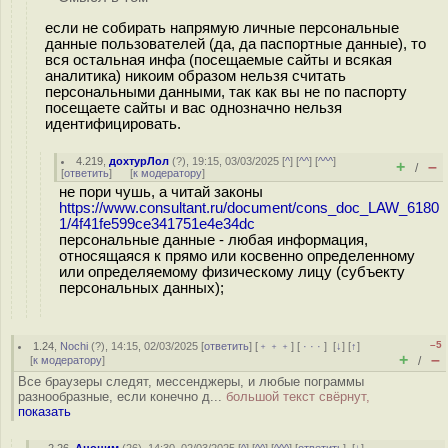
если не собирать напрямую личные персональные
данные пользователей (да, да паспортные данные), то
вся остальная инфа (посещаемые сайты и всякая
аналитика) никоим образом нельзя считать
персональными данными, так как вы не по паспорту
посещаете сайты и вас однозначно нельзя
идентифицировать.
4.219
,
дохтурЛол
(
?
), 19:15, 03/03/2025 [
^
] [
^^
] [
^^^
]
+
–
/
[
ответить
]
[
к модератору
]
не пори чушь, а читай законы
https://www.consultant.ru/document/cons_doc_LAW_6180
1/4f41fe599ce341751e4e34dc
персональные данные - любая информация,
относящаяся к прямо или косвенно определенному
или определяемому физическому лицу (субъекту
персональных данных);
–5
1.24
,
Nochi
(
?
), 14:15, 02/03/2025 [
ответить
] [
﹢﹢﹢
] [
· · ·
]
[
↓
] [
↑
]
+
–
[
к модератору
]
/
Все браузеры следят, мессенджеры, и любые пограммы
разнообразные, если конечно д...
большой текст свёрнут,
показать