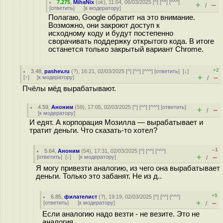
7.275
,
MihaNix
(
ok
), 11:04, 06/03/2025 [
^
] [
^^
] [
^^^
]
+
–
/
[
ответить
]
[
к модератору
]
Полагаю, Google обратит на это внимание.
Возможно, они закроют доступ к
исходному коду и будут постепенно
сворачивать поддержку открытого кода. В итоге
останется только закрытый вариант Chrome.
+2
3.48
,
pashev.ru
(
?
), 16:21, 02/03/2025 [
^
] [
^^
] [
^^^
] [
ответить
]
[
↓
]
+
–
[
↑
] [
к модератору
]
/
Пчёлы мёд вырабатывают.
4.59
,
Аноним
(
59
), 17:05, 02/03/2025 [
^
] [
^^
] [
^^^
] [
ответить
]
+
–
/
[
к модератору
]
И едят. А корпорация Мозилла — вырабатывает и
тратит деньги. Что сказать-то хотел?
–1
5.64
,
Аноним
(
54
), 17:31, 02/03/2025 [
^
] [
^^
] [
^^^
]
+
–
[
ответить
]
[
↓
] [
к модератору
]
/
Я могу привезти аналогию, из чего она вырабатывает
деньги. Только это забанят. Не из д..
+5
6.85
,
филателист
(
?
), 19:19, 02/03/2025 [
^
] [
^^
] [
^^^
]
+
–
[
ответить
]
[
к модератору
]
/
Если аналогию надо везти - не везите. Это не
аналогия.