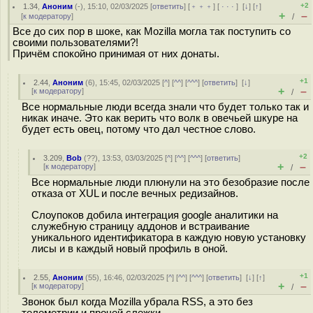
+2
1.34
,
Аноним
(
-
), 15:10, 02/03/2025 [
ответить
] [
﹢﹢﹢
] [
· · ·
]
[
↓
] [
↑
]
+
–
[
к модератору
]
/
Все до сих пор в шоке, как Mozilla могла так поступить со
своими пользователями?!
Причём спокойно принимая от них донаты.
+1
2.44
,
Аноним
(
6
), 15:45, 02/03/2025 [
^
] [
^^
] [
^^^
] [
ответить
]
[
↓
]
+
–
[
к модератору
]
/
Все нормальные люди всегда знали что будет только так и
никак иначе. Это как верить что волк в овечьей шкуре на
будет есть овец, потому что дал честное слово.
+2
3.209
,
Bob
(
??
), 13:53, 03/03/2025 [
^
] [
^^
] [
^^^
] [
ответить
]
+
–
[
к модератору
]
/
Все нормальные люди плюнули на это безобразие после
отказа от XUL и после вечных редизайнов.
Слоупоков добила интеграция google аналитики на
служебную страницу аддонов и встраивание
уникального идентификатора в каждую новую установку
лисы и в каждый новый профиль в оной.
+1
2.55
,
Аноним
(
55
), 16:46, 02/03/2025 [
^
] [
^^
] [
^^^
] [
ответить
]
[
↓
] [
↑
]
+
–
[
к модератору
]
/
Звонок был когда Mozilla убрала RSS, а это без