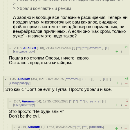
> ...
> Убрали компактный режим
А заодно и вообще все полезные расширения. Теперь ни
продвинутых многопоточных вам качалок, видящих
файло прям в контенте, ни адблокеров нормальных, ни
веьфайрволов приличных. А если оно "как хром, только
хуже" - и зачем это надо такое?
+1
2.118
,
Аноним
(
118
), 21:33, 02/03/2025 [
^
] [
^^
] [
^^^
] [
ответить
]
[
↑
]
+
–
[
к модератору
]
/
Пошла по стопам Оперы, ничего нового.
Осталось продаться китайцам.
+2
1.35
,
Аноним
(
35
), 15:15, 02/03/2025 [
ответить
] [
﹢﹢﹢
] [
· · ·
]
[
↓
] [
↑
]
+
–
[
к модератору
]
/
Это как с "Don't be evil" у Гугла. Просто убрали и всё.
–1
2.67
,
Аноним
(
54
), 17:35, 02/03/2025 [
^
] [
^^
] [
^^^
] [
ответить
]
[
↓
]
+
–
[
к модератору
]
/
Это просто "Не будь злым"
Don't be the evil.
3.214
,
Аноним
(
-
), 17:57, 03/03/2025 [
^
] [
^^
] [
^^^
] [
ответить
]
+
–
/