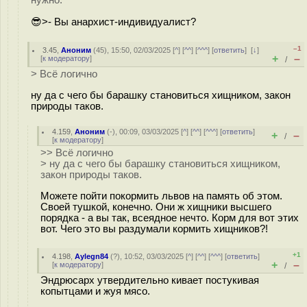
нужно.
😎>- Вы анархист-индивидуалист?
–1
3.45
,
Аноним
(
45
), 15:50, 02/03/2025 [
^
] [
^^
] [
^^^
] [
ответить
]
[
↓
]
+
–
[
к модератору
]
/
> Всё логично
ну да с чего бы барашку становиться хищником, закон
природы таков.
4.159
,
Аноним
(
-
), 00:09, 03/03/2025 [
^
] [
^^
] [
^^^
] [
ответить
]
+
–
/
[
к модератору
]
>> Всё логично
> ну да с чего бы барашку становиться хищником,
закон природы таков.
Можете пойти покормить львов на память об этом.
Своей тушкой, конечно. Они ж хищники высшего
порядка - а вы так, всеядное нечто. Корм для вот этих
вот. Чего это вы раздумали кормить хищников?!
+1
4.198
,
Aylegn84
(
?
), 10:52, 03/03/2025 [
^
] [
^^
] [
^^^
] [
ответить
]
+
–
[
к модератору
]
/
Эндрюсарх утвердительно кивает постукивая
копытцами и жуя мясо.