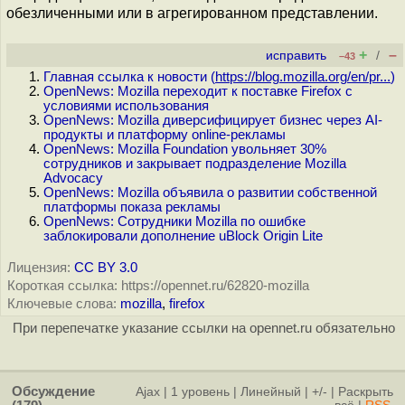
обезличенными или в агрегированном представлении.
+
–
исправить
/
–43
Главная ссылка к новости (
https://blog.mozilla.org/en/pr...
)
OpenNews: Mozilla переходит к поставке Firefox с
условиями использования
OpenNews: Mozilla диверсифицирует бизнес через AI-
продукты и платформу online-рекламы
OpenNews: Mozilla Foundation увольняет 30%
сотрудников и закрывает подразделение Mozilla
Advocacy
OpenNews: Mozilla объявила о развитии собственной
платформы показа рекламы
OpenNews: Сотрудники Mozilla по ошибке
заблокировали дополнение uBlock Origin Lite
Лицензия:
CC BY 3.0
Короткая ссылка: https://opennet.ru/62820-mozilla
Ключевые слова:
mozilla
,
firefox
При перепечатке указание ссылки на opennet.ru обязательно
Обсуждение
Ajax
|
1 уровень
|
Линейный
|
+/-
|
Раскрыть