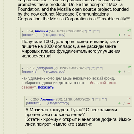
promotes these products. Unlike the non-profit Mozilla
Foundation, and the Mozilla open source project, founded
by the now defunct Netscape Communications
Corporation, the Mozilla Corporation is a **taxable entity**.
+2
5.54
,
Аноним
(
54
), 16:39, 02/03/2025 [
^
] [
^^
] [
^^^
]
+
–
[
ответить
]
[
к модератору
]
/
Получили 1000 долларов пожертвований, так и
пишите на 1000 долларов, а не раскидывайте
мировых планов фундаментального улучшения
человечества!
+2
5.217
,
дохтурЛол
(
?
), 19:05, 03/03/2025 [
^
] [
^^
] [
^^^
]
+
–
[
ответить
]
[
к модератору
]
/
как удобненько-то делаешь некоммерческий фонд,
собираешь донации дотаты, а пото...
большой текст
свёрнут,
показать
–4
6.250
,
Аноним
(
250
), 11:38, 04/03/2025 [
^
] [
^^
] [
^^^
]
+
–
[
ответить
]
[
к модератору
]
/
А Мозилла конкурент Гугла? С несколькими
процентами пользователей?
Кстати - хромиум открыт и аналогов дофига. Имхо-
лиса помрет и мало кто заметит.