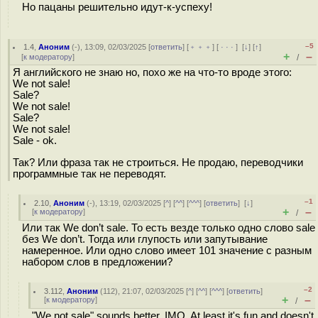
Но пацаны решительно идут-к-успеху!
–5
1.4
,
Аноним
(
-
), 13:09, 02/03/2025 [
ответить
] [
﹢﹢﹢
] [
· · ·
]
[
↓
] [
↑
]
+
–
[
к модератору
]
/
Я английского не знаю но, похо же на что-то вроде этого:
We not sale!
Sale?
We not sale!
Sale?
We not sale!
Sale - ok.
Так? Или фраза так не строиться. Не продаю, переводчики
программные так не переводят.
–1
2.10
,
Аноним
(
-
), 13:19, 02/03/2025 [
^
] [
^^
] [
^^^
] [
ответить
]
[
↓
]
+
–
[
к модератору
]
/
Или так We don’t sale. То есть везде только одно слово sale
без We don’t. Тогда или глупость или запутывание
намеренное. Или одно слово имеет 101 значение с разным
набором слов в предложении?
–2
3.112
,
Аноним
(
112
), 21:07, 02/03/2025 [
^
] [
^^
] [
^^^
] [
ответить
]
+
–
[
к модератору
]
/
"We not sale" sounds better, IMO. At least it's fun and doesn't