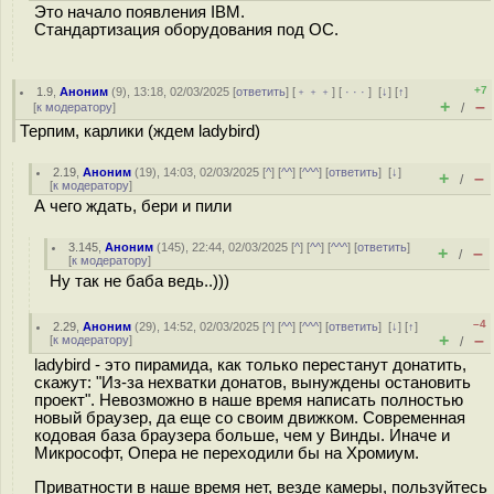
Это начало появления IBM.
Стандартизация оборудования под ОС.
+7
1.9
,
Аноним
(
9
), 13:18, 02/03/2025 [
ответить
] [
﹢﹢﹢
] [
· · ·
]
[
↓
] [
↑
]
+
–
[
к модератору
]
/
Терпим, карлики (ждем ladybird)
2.19
,
Аноним
(
19
), 14:03, 02/03/2025 [
^
] [
^^
] [
^^^
] [
ответить
]
[
↓
]
+
–
/
[
к модератору
]
А чего ждать, бери и пили
3.145
,
Аноним
(
145
), 22:44, 02/03/2025 [
^
] [
^^
] [
^^^
] [
ответить
]
+
–
/
[
к модератору
]
Ну так не баба ведь..)))
–4
2.29
,
Аноним
(
29
), 14:52, 02/03/2025 [
^
] [
^^
] [
^^^
] [
ответить
]
[
↓
] [
↑
]
+
–
[
к модератору
]
/
ladybird - это пирамида, как только перестанут донатить,
скажут: "Из-за нехватки донатов, вынуждены остановить
проект". Невозможно в наше время написать полностью
новый браузер, да еще со своим движком. Современная
кодовая база браузера больше, чем у Винды. Иначе и
Микрософт, Опера не переходили бы на Хромиум.
Приватности в наше время нет, везде камеры, пользуйтесь