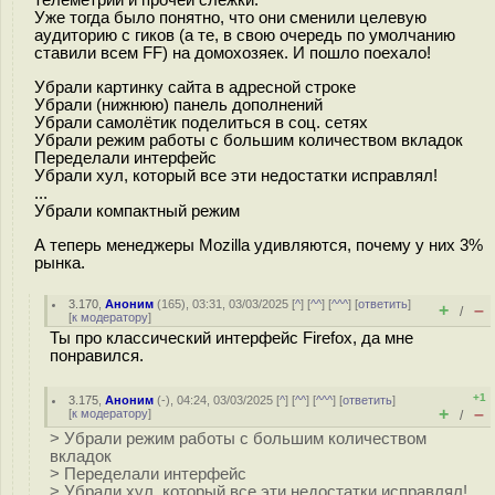
телеметрии и прочей слежки.
Уже тогда было понятно, что они сменили целевую
аудиторию с гиков (а те, в свою очередь по умолчанию
ставили всем FF) на домохозяек. И пошло поехало!
Убрали картинку сайта в адресной строке
Убрали (нижнюю) панель дополнений
Убрали самолётик поделиться в соц. сетях
Убрали режим работы с большим количеством вкладок
Переделали интерфейс
Убрали хул, который все эти недостатки исправлял!
...
Убрали компактный режим
А теперь менеджеры Mozilla удивляются, почему у них 3%
рынка.
3.170
,
Аноним
(
165
), 03:31, 03/03/2025 [
^
] [
^^
] [
^^^
] [
ответить
]
+
–
/
[
к модератору
]
Ты про классический интерфейс Firefox, да мне
понравился.
+1
3.175
,
Аноним
(
-
), 04:24, 03/03/2025 [
^
] [
^^
] [
^^^
] [
ответить
]
+
–
[
к модератору
]
/
> Убрали режим работы с большим количеством
вкладок
> Переделали интерфейс
> Убрали хул, который все эти недостатки исправлял!