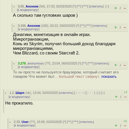
3.65
,
Аноним
(
54
), 17:33, 02/03/2025 [
^
] [
^^
] [
^^^
] [
ответить
]
[
↑
]
+
–
/
[
к модератору
]
А сколько там гугловких шаров )
3.166
,
Аноним
(
165
), 03:22, 03/03/2025 [
^
] [
^^
] [
^^^
] [
ответить
]
+
–
/
[
к модератору
]
Донатики, монетизация в онлайн играх.
Микротранзакции,
Конь из Skyrim, получил больший доход благодаря
микротранзакциями,
Чем Blizzard, со своим Starcraft 2.
3.279
,
anonymous
(
??
), 23:04, 06/03/2025 [
^
] [
^^
] [
^^^
] [
ответить
]
+
–
/
[
к модератору
]
То он просто не пользуется браузером, который считает его
товаром Что может быт...
большой текст свёрнут,
показать
+7
1.2
,
Шарп
(
ok
), 13:04, 02/03/2025 [
ответить
] [
﹢﹢﹢
] [
· · ·
]
[
↓
] [
↑
]
+
–
[
к модератору
]
/
Не прокатило.
+1
2.33
,
User
(
??
), 15:09, 02/03/2025 [
^
] [
^^
] [
^^^
] [
ответить
]
+
–
[
к модератору
]
/