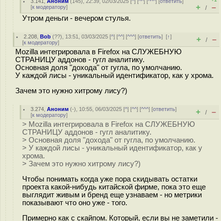
3.141
,
Аноним
(
145
), 22:39, 02/03/2025 [
^
] [
^^
] [
^^^
] [
ответить
]
+
–
[
к модератору
]
/
Утром деньги - вечером стулья.
2.208
,
Bob
(
??
), 13:51, 03/03/2025 [
^
] [
^^
] [
^^^
] [
ответить
]
[
↑
]
+
–
/
[
к модератору
]
Mozilla интегрировала в Firefox на СЛУЖЕБНУЮ
СТРАНИЦУ аддонов - гугл аналитику.
Основная доля "дохода" от гугла, по умолчанию.
У каждой лисы - уникальный идентификатор, как у хрома.
Зачем это нужно хитрому лису?)
3.274
,
Аноним
(
-
), 10:55, 06/03/2025 [
^
] [
^^
] [
^^^
] [
ответить
]
+
–
/
[
к модератору
]
> Mozilla интегрировала в Firefox на СЛУЖЕБНУЮ
СТРАНИЦУ аддонов - гугл аналитику.
> Основная доля "дохода" от гугла, по умолчанию.
> У каждой лисы - уникальный идентификатор, как у
хрома.
> Зачем это нужно хитрому лису?)
Чтобы понимать когда уже пора скидывать остатки
проекта какой-нибудь китайской фирме, пока это еще
выглядит живым и бренд еще узнаваем - но метрики
показывают что оно уже - того.
Примерно как с скайпом. Который, если вы не заметили -