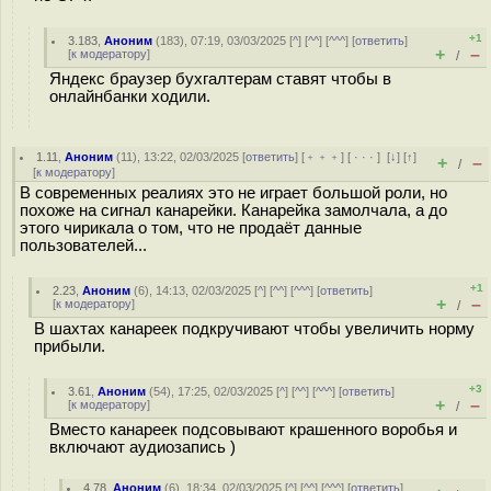
+1
3.183
,
Аноним
(
183
), 07:19, 03/03/2025 [
^
] [
^^
] [
^^^
] [
ответить
]
+
–
[
к модератору
]
/
Яндекс браузер бухгалтерам ставят чтобы в
онлайнбанки ходили.
1.11
,
Аноним
(
11
), 13:22, 02/03/2025 [
ответить
] [
﹢﹢﹢
] [
· · ·
]
[
↓
] [
↑
]
+
–
/
[
к модератору
]
В современных реалиях это не играет большой роли, но
похоже на сигнал канарейки. Канарейка замолчала, а до
этого чирикала о том, что не продаёт данные
пользователей...
+1
2.23
,
Аноним
(
6
), 14:13, 02/03/2025 [
^
] [
^^
] [
^^^
] [
ответить
]
+
–
[
к модератору
]
/
В шахтах канареек подкручивают чтобы увеличить норму
прибыли.
+3
3.61
,
Аноним
(
54
), 17:25, 02/03/2025 [
^
] [
^^
] [
^^^
] [
ответить
]
+
–
[
к модератору
]
/
Вместо канареек подсовывают крашенного воробья и
включают аудиозапись )
4.78
,
Аноним
(
6
), 18:34, 02/03/2025 [
^
] [
^^
] [
^^^
] [
ответить
]