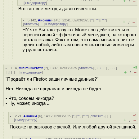
+
–
/
[
к модератору
]
Вот вот все методы давно известны.
5.142
,
Аноним
(
145
), 22:41, 02/03/2025 [
^
] [
^^
] [
^^^
]
+
–
/
[
ответить
]
[
к модератору
]
НУ что Вы так сразу-то. Может он действительно
перспективный эффективный менеджер, на которого
встала ставка. Факт в том, что сама мозилла них не
рулит собой, либо там совсем сказочные инженеры
у руля остались
+5
1.14
,
MinimumProfit
(
?
), 13:43, 02/03/2025 [
ответить
] [
﹢﹢﹢
] [
· · ·
]
+
–
[
↓
] [
↑
] [
к модератору
]
/
"Продаёт ли Firefox ваши личные данные?":
Нет. Никогда не продавал и никогда не будет.
- Что, совсем никогда?
- Ну, может, иногда ...
–1
2.21
,
Аноним
(
6
), 14:12, 02/03/2025 [
^
] [
^^
] [
^^^
] [
ответить
]
[
↓
]
+
–
[
к модератору
]
/
Похоже на разговор с женой. Или любой другой женщиной.
+1