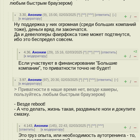
любым быстрым браузером)
3.30
,
Аноним
(
9
), 15:00, 02/03/2025 [
^
] [
^^
] [
^^^
] [
ответить
]
[
↓
]
+
–
/
[
к модератору
]
Ну поддержка у них огромная (среди больших компаний
тоже), деньги вряд ли закончатся.
Да и девелоперы фаерфокса тоже может подтянутся,
ибо это беспредел совсем.
+2
4.36
,
Аноним
(
29
), 15:16, 02/03/2025 [
^
] [
^^
] [
^^^
] [
ответить
]
+
–
[
к модератору
]
/
Если участвуют в финансировании "Большие
компании", то приватности точно не будет!
3.97
,
Аноним
(
97
), 20:30, 02/03/2025 [
^
] [
^^
] [
^^^
] [
ответить
]
[
↑
]
+
–
/
[
к модератору
]
> Приватности в наше время нет, везде камеры,
пользуйтесь любым быстрым браузером)
- Везде reboot!
- А что делать, жизнь такая, раздвиньте ноги и докупите
смазку.
4.143
,
Аноним
(
145
), 22:43, 02/03/2025 [
^
] [
^^
] [
^^^
]
+
–
/
[
ответить
]
[
к модератору
]
Это груз опыта, или необходимость аутотренинга - то,