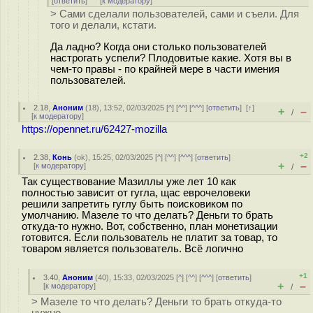
[
ответить
]
[
к модератору
]
> Сами сделали пользователей, сами и съели. Для
того и делали, кстати.
Да ладно? Когда они столько пользователей
настрогать успели? Плодовитые какие. Хотя вы в
чем-то правы - по крайней мере в части имения
пользователей.
2.18
,
Аноним
(
18
), 13:52, 02/03/2025 [
^
] [
^^
] [
^^^
] [
ответить
]
[
↑
]
+
–
/
[
к модератору
]
https://opennet.ru/62427-mozilla
+2
2.38
,
Конь
(
ok
), 15:25, 02/03/2025 [
^
] [
^^
] [
^^^
] [
ответить
]
+
–
[
к модератору
]
/
Так существование Мазиллы уже лет 10 как
полностью зависит от гугла, щас еврочеловеки
решили запретить гуглу быть поисковиком по
умолчанию. Мазеле то что делать? Деньги то брать
откуда-то нужно. Вот, собственно, план монетизации
готовится. Если пользователь не платит за товар, то
товаром является пользователь. Всё логично
+1
3.40
,
Аноним
(
40
), 15:33, 02/03/2025 [
^
] [
^^
] [
^^^
] [
ответить
]
+
–
[
к модератору
]
/
> Мазеле то что делать? Деньги то брать откуда-то