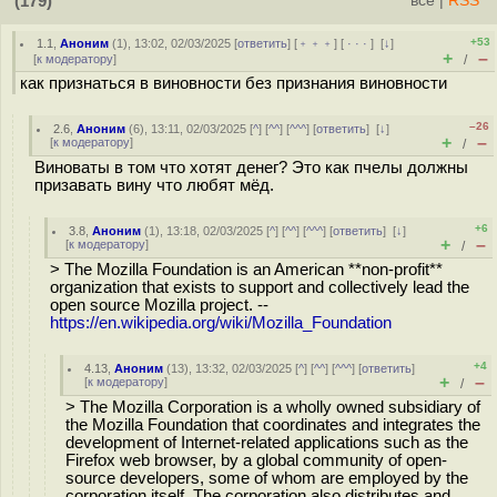
(179)
всё
|
RSS
+53
1.1
,
Аноним
(
1
), 13:02, 02/03/2025 [
ответить
] [
﹢﹢﹢
] [
· · ·
]
[
↓
]
+
–
[
к модератору
]
/
как признаться в виновности без признания виновности
–26
2.6
,
Аноним
(
6
), 13:11, 02/03/2025 [
^
] [
^^
] [
^^^
] [
ответить
]
[
↓
]
+
–
[
к модератору
]
/
Виноваты в том что хотят денег? Это как пчелы должны
призавать вину что любят мёд.
+6
3.8
,
Аноним
(
1
), 13:18, 02/03/2025 [
^
] [
^^
] [
^^^
] [
ответить
]
[
↓
]
+
–
[
к модератору
]
/
> The Mozilla Foundation is an American **non-profit**
organization that exists to support and collectively lead the
open source Mozilla project. --
https://en.wikipedia.org/wiki/Mozilla_Foundation
+4
4.13
,
Аноним
(
13
), 13:32, 02/03/2025 [
^
] [
^^
] [
^^^
] [
ответить
]
+
–
[
к модератору
]
/
> The Mozilla Corporation is a wholly owned subsidiary of
the Mozilla Foundation that coordinates and integrates the
development of Internet-related applications such as the
Firefox web browser, by a global community of open-
source developers, some of whom are employed by the
corporation itself. The corporation also distributes and