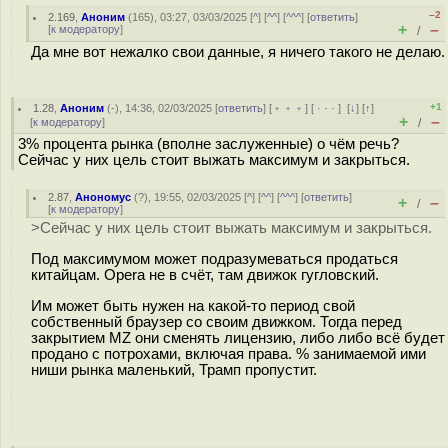
–2
2.169
,
Аноним
(
165
), 03:27, 03/03/2025 [
^
] [
^^
] [
^^^
] [
ответить
]
+
–
[
к модератору
]
/
Да мне вот нежалко свои данные, я ничего такого не делаю.
+1
1.28
,
Аноним
(
-
), 14:36, 02/03/2025 [
ответить
] [
﹢﹢﹢
] [
· · ·
]
[
↓
] [
↑
]
+
–
[
к модератору
]
/
3% процента рынка (вполне заслуженные) о чём речь?
Сейчас у них цель стоит выжать максимум и закрыться.
2.87
,
Анономус
(
?
), 19:55, 02/03/2025 [
^
] [
^^
] [
^^^
] [
ответить
]
+
–
/
[
к модератору
]
>Сейчас у них цель стоит выжать максимум и закрыться.
Под максимумом может подразумеваться продаться
китайцам. Opera не в счёт, там движок гугловский.
Им может быть нужен на какой-то период свой
собственный браузер со своим движком. Тогда перед
закрытием MZ они сменять лицензию, либо либо всё будет
продано с потрохами, включая права. % занимаемой ими
ниши рынка маленький, Трамп пропустит.