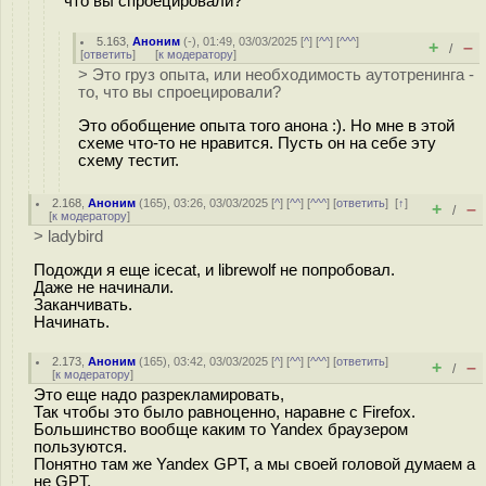
что вы спроецировали?
5.163
,
Аноним
(
-
), 01:49, 03/03/2025 [
^
] [
^^
] [
^^^
]
+
–
/
[
ответить
]
[
к модератору
]
> Это груз опыта, или необходимость аутотренинга -
то, что вы спроецировали?
Это обобщение опыта того анона :). Но мне в этой
схеме что-то не нравится. Пусть он на себе эту
схему тестит.
2.168
,
Аноним
(
165
), 03:26, 03/03/2025 [
^
] [
^^
] [
^^^
] [
ответить
]
[
↑
]
+
–
/
[
к модератору
]
> ladybird
Подожди я еще icecat, и librewolf не попробовал.
Даже не начинали.
Заканчивать.
Начинать.
2.173
,
Аноним
(
165
), 03:42, 03/03/2025 [
^
] [
^^
] [
^^^
] [
ответить
]
+
–
/
[
к модератору
]
Это еще надо разрекламировать,
Так чтобы это было равноценно, наравне с Firefox.
Большинство вообще каким то Yandex браузером
пользуются.
Понятно там же Yandex GPT, а мы своей головой думаем а
не GPT.