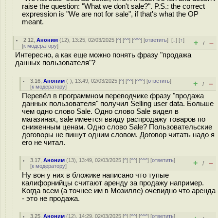
raise the question: "What we don't sale?". P.S.: the correct
expression is "We are not for sale", if that's what the OP
meant.
2.12
,
Аноним
(
12
), 13:25, 02/03/2025 [
^
] [
^^
] [
^^^
] [
ответить
]
[
↓
] [
↑
]
+
–
/
[
к модератору
]
Интересно, а как еще можно понять фразу "продажа
данных пользователя"?
3.16
,
Аноним
(
-
), 13:49, 02/03/2025 [
^
] [
^^
] [
^^^
] [
ответить
]
+
–
/
[
к модератору
]
Перевёл в программном переводчике фразу "продажа
данных пользователя" получил Selling user data. Больше
чем одно слово Sale. Одно слово Sale видел в
магазинах, sale имеется ввиду распродажу товаров по
сниженным ценам. Одно слово Sale? Пользовательские
договоры не пишут одним словом. Договор читать надо я
его не читал.
3.17
,
Аноним
(
13
), 13:49, 02/03/2025 [
^
] [
^^
] [
^^^
] [
ответить
]
+
–
/
[
к модератору
]
Ну вон у них в бложике написано что тупые
калифорнийцы считают аренду за продажу например.
Когда всем (а точнее им в Мозилле) очевидно что аренда
- это не продажа.
3.25
,
Аноним
(
12
), 14:29, 02/03/2025 [
^
] [
^^
] [
^^^
] [
ответить
]