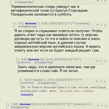
+
–
/
[
к модератору
]
Терминалогические споры заведут нас в
метафизический тупик (с) Братья Стругацкие.
Понедельник начинается в субботу.
4.31
,
Аноним
(
-
), 15:00, 02/03/2025 [
^
] [
^^
] [
^^^
] [
ответить
]
+
–
/
[
к модератору
]
Я не спорил я спрашивал ответа не получил. Чтобы
давать ответ надо как минимум читать ту версию
договора где есть то что в новости описано и знать
хорошо английский язык, в данном случае
американскую версию английского языка. А верить
ответу или нет если он будет каждый решает сам.
5.32
,
Аноним
(
32
), 15:05, 02/03/2025 [
^
] [
^^
] [
^^^
]
+
–
/
[
ответить
]
[
к модератору
]
Знать надо, что в оригинале написано, там где
упоминается слово sale. Я не читал.
6.147
,
Аноним
(
-
), 22:56, 02/03/2025 [
^
] [
^^
] [
^^^
]
+
–
/
[
ответить
]
[
к модератору
]
Ой, ля Тема-то больная Смысл в том, что как, некоторые,
используют сабж - мног...
большой текст свёрнут,
показать
2.167
,
Аноним
(
165
), 03:24, 03/03/2025 [
^
] [
^^
] [
^^^
] [
ответить
]
[
↑
]
+
–
/
[
к модератору
]