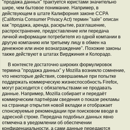
"продажа данных" трактуется юристами значительно
шире, чем бытовое понимание. Например, в
действующем в штате Калифорния законе CCPA
(California Consumer Privacy Act) термин "sale" описан
как "продажа, аренда, раскрытие, разглашение,
распространение, предоставление или передача
личной информации потребителя из одной компании в
другую компанию или третьему лицу в обмен на
денежное или иное вознаграждение". Похожие законы
также действуют в штатах Вирджиния и Колорадо.
В контексте достаточно широких формулировок
термина "продажа данных" у Mozilla возникло сомнение,
что некоторые действия, совершаемые при попытке
поддержать коммерческую жизнеспособность Firefox,
могут расходится с обязательствами не продавать
данные. Например, Mozilla собирает и передаёт
коммерческим партнёрам сведения о показе рекламы
на странице открытия новой вкладки и отображает
спонсируемые рекомендации при поисковом вводе в
адресной строке. Передача подобных данных явно
отмечена в уведомлении об обеспечении
конфиденциальности, а сами данные передаются