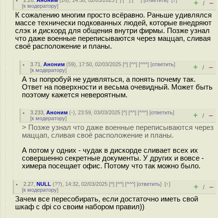
2.26
,
Аноним
(
26
), 14:30, 02/03/2025 [
^
] [
^^
] [
^^^
] [
ответить
]
[
↓
]
+
–
/
[
к модератору
]
К сожалению многим просто всёравно. Раньше удивлялся
массе технически подкованных людей, которые внедряют
слэк и дискорд для общения внутри фирмы. Позже узнал
что даже военные переписываются через маццап, сливая
своё расположение и планы.
3.71
,
Аноним
(
59
), 17:50, 02/03/2025 [
^
] [
^^
] [
^^^
] [
ответить
]
+
–
/
[
к модератору
]
А ты попробуй не удивляться, а понять почему так.
Ответ на поверхности и весьма очевидный. Может быть
поэтому кажется невероятным.
3.233
,
Аноним
(
-
), 23:59, 03/03/2025 [
^
] [
^^
] [
^^^
] [
ответить
]
+
–
/
[
к модератору
]
> Позже узнал что даже военные переписываются через
маццап, сливая своё расположение и планы.
А потом у одних - чудак в дискорде сливает всех их
совершенно секретные документы. У других и вовсе -
химера посещает офис. Потому что так можно было.
2.27
,
NULL
(
??
), 14:32, 02/03/2025 [
^
] [
^^
] [
^^^
] [
ответить
]
[
↑
]
+
–
/
[
к модератору
]
Зачем все пересобирать, если достаточно иметь свой
шкаф с dpi со своим набором правил))