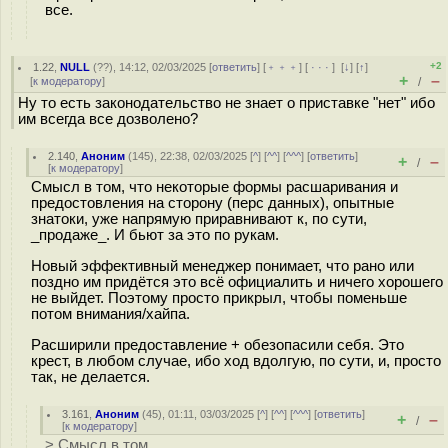
все.
+2
1.22
,
NULL
(
??
), 14:12, 02/03/2025 [
ответить
] [
﹢﹢﹢
] [
· · ·
]
[
↓
] [
↑
]
+
–
[
к модератору
]
/
Ну то есть законодательство не знает о приставке "нет" ибо
им всегда все дозволено?
2.140
,
Аноним
(
145
), 22:38, 02/03/2025 [
^
] [
^^
] [
^^^
] [
ответить
]
+
–
/
[
к модератору
]
Смысл в том, что некоторые формы расшаривания и
предостовления на сторону (перс данных), опытные
знатоки, уже напрямую приравнивают к, по сути,
_продаже_. И бьют за это по рукам.
Новый эффективный менеджер понимает, что рано или
поздно им придётся это всё официалить и ничего хорошего
не выйдет. Поэтому просто прикрыл, чтобы поменьше
потом внимания/хайпа.
Расширили предоставление + обезопасили себя. Это
крест, в любом случае, ибо ход вдолгую, по сути, и, просто
так, не делается.
3.161
,
Аноним
(
45
), 01:11, 03/03/2025 [
^
] [
^^
] [
^^^
] [
ответить
]
+
–
/
[
к модератору
]
> Смысл в том