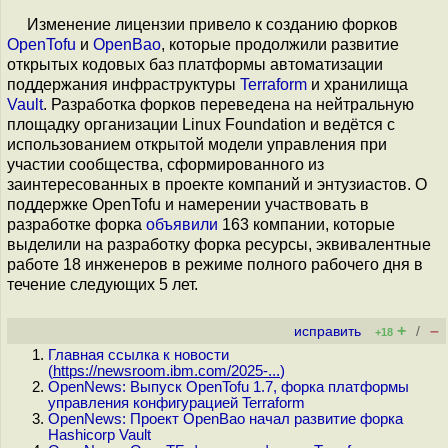
Изменение лицензии привело к созданию форков
OpenTofu
и
OpenBao
, которые продолжили развитие
открытых кодовых баз платформы автоматизации
поддержания инфраструктуры
Terraform
и хранилища
Vault
. Разработка форков переведена на нейтральную
площадку организации Linux Foundation и ведётся с
использованием открытой модели управления при
участии сообщества, сформированного из
заинтересованных в проекте компаний и энтузиастов. О
поддержке OpenTofu и намерении участвовать в
разработке форка
объявили
163 компании, которые
выделили на разработку форка ресурсы, эквивалентные
работе 18 инженеров в режиме полного рабочего дня в
течение следующих 5 лет.
+
–
исправить
/
+18
Главная ссылка к новости
(
https://newsroom.ibm.com/2025-...
)
OpenNews: Выпуск OpenTofu 1.7, форка платформы
управления конфигурацией Terraform
OpenNews: Проект OpenBao начал развитие форка
Hashicorp Vault