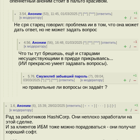
опеннетный аноним стоит в пальто красивом.
+1
3.54
,
Аноним
(
53
), 11:45, 01/03/2025 [
^
] [
^^
] [
^^^
] [
ответить
]
+
–
[
к модератору
]
/
Не сря старец говорил: проблема ии в том, что она может
дать ответ, но не может задать вопрос
–1
4.56
,
Аноним
(
56
), 16:48, 01/03/2025 [
^
] [
^^
] [
^^^
] [
ответить
]
+
–
[
к модератору
]
/
Что ты тут брешешь, ещё и старцами
несуществующими в прирде прикрываясь...
(ИИ прекрасно умеет задавать вопросы).
+1
5.76
,
Смузихлеб забывший пароль
(
?
), 09:04,
+
–
03/03/2025 [
^
] [
^^
] [
^^^
] [
ответить
]
[
к модератору
]
/
но правильные ли вопросы он задаёт ?
+1
1.6
,
Аноним
(
6
), 15:39, 28/02/2025 [
ответить
] [
﹢﹢﹢
] [
· · ·
]
[
↓
] [
↑
]
+
–
[
к модератору
]
/
Рад за работников HashiCorp. Они неплохо заработали на
этой сделке.
И за клиентов ИБМ тоже можно порадоваться - они получат
хороший софт.