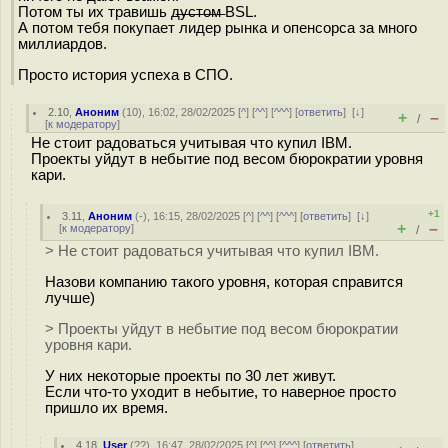
Потом ты их травишь д̶у̶с̶т̶о̶м̶ BSL.
А потом тебя покупает лидер рынка и опенсорса за много
миллиардов.
Просто история успеха в СПО.
2.10
,
Аноним
(
10
), 16:02, 28/02/2025 [
^
] [
^^
] [
^^^
] [
ответить
]
[
↓
]
+
–
/
[
к модератору
]
Не стоит радоваться учитывая что купил IBM.
Проекты уйдут в небытие под весом бюрократии уровня
кари.
+1
3.11
,
Аноним
(
-
), 16:15, 28/02/2025 [
^
] [
^^
] [
^^^
] [
ответить
]
[
↓
]
+
–
[
к модератору
]
/
> Не стоит радоваться учитывая что купил IBM.
Назови компанию такого уровня, которая справится
лучше)
> Проекты уйдут в небытие под весом бюрократии
уровня кари.
У них некоторые проекты по 30 лет живут.
Если что-то уходит в небытие, то наверное просто
пришло их время.
4.18
,
User
(
??
), 16:47, 28/02/2025 [
^
] [
^^
] [
^^^
] [
ответить
]