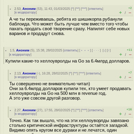
+2
2.53
,
Аноним
(
53
), 11:43, 01/03/2025 [
^
] [
^^
] [
^^^
] [
ответить
]
+
–
[
к модератору
]
/
А че ты переживаешь, ребята из шишикорпа рубанули
баблоида. Что может быть лучше чем вместо того чтобы
пахать продать своё творение сразу. Напилят себе новых
варанов и продадут снова.
+11
1.5
,
Аноним
(
5
), 15:38, 28/02/2025 [
ответить
] [
﹢﹢﹢
] [
· · ·
]
[
↓
] [
↑
]
+
–
[
к модератору
]
/
Купили какие-то хеллоувролды на Go за 6.4млрд долларов.
+7
2.13
,
Аноним
(
-
), 16:28, 28/02/2025 [
^
] [
^^
] [
^^^
] [
ответить
]
+
–
[
к модератору
]
/
Ты совершенно не внимательно читал)
Они за 6.4млрд долларов купили тех, кто умеет продавать
хеллоувролды на Go на 500 млн в revenue год.
А это уже совсем другой разговор.
+16
2.27
,
Аноним
(
27
), 17:55, 28/02/2025 [
^
] [
^^
] [
^^^
] [
ответить
]
+
–
[
к модератору
]
/
Точно. Как так вышло, что на эти хеллоуворлды завязано
столько критической инфраструктуры остаётся загадкой.
Видимо опять кругом все дураки и не лечатся, один