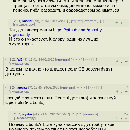
компании у него >8%. Богатый человек, миллиардер. В
тридцать лет с таким чемоданом денег можно и на
пенсию, пчёл разводить и садоводством заниматься.
2.34
,
Rastler
(
ok
), 20:03, 28/02/2025 [
^
] [
^^
] [
^^^
] [
ответить
]
[
↑
]
+
–
/
[
к модератору
]
Так, для информации
https://github.com/ghostty-
org/ghostty
И это он участвует. К слову, один из лучших
эмуляторов.
1.22
,
WE
(
?
), 17:41, 28/02/2025 [
ответить
] [
﹢﹢﹢
] [
· · ·
]
[
↑
]
+
–
/
[
к модератору
]
В целом не важно кто владеет если CE версии будут
доступны.
–2
1.24
,
анонд
(
?
), 17:45, 28/02/2025 [
ответить
] [
﹢﹢﹢
] [
· · ·
]
[
↓
]
+
–
[
к модератору
]
/
прощай Hashicorp (как и RedHat до этого) и здравствуй
OpenTofu (и Ubuntu)
+1
2.37
,
myster
(
ok
), 21:58, 28/02/2025 [
^
] [
^^
] [
^^^
] [
ответить
]
+
–
[
к модератору
]
/
Почему Ubuntu? Есть куча классных дистрибутивов,
но многих почему то тянет на этот несвободный