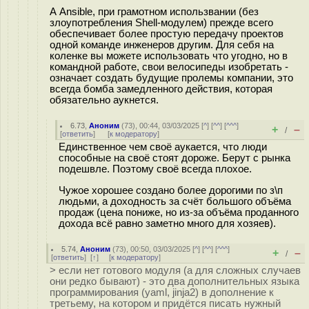
А Ansible, при грамотном использвании (без
злоупотребления Shell-модулем) прежде всего
обеспечивает более простую передачу проектов
одной команде инженеров другим. Для себя на
коленке вы можете использовать что угодно, но в
командной работе, свои велосипеды изобретать -
означает создать будущие пролемы компании, это
всегда бомба замедленного действия, которая
обязательно аукнется.
6.73
,
Аноним
(
73
), 00:44, 03/03/2025 [
^
] [
^^
] [
^^^
]
+
–
/
[
ответить
]
[
к модератору
]
Единственное чем своё аукается, что люди
способные на своё стоят дороже. Берут с рынка
подешвле. Поэтому своё всегда плохое.
Чужое хорошее создано более дорогими по з\п
людьми, а доходность за счёт большого объёма
продаж (цена пониже, но из-за объёма проданного
дохода всё равно заметно много для хозяев).
5.74
,
Аноним
(
73
), 00:50, 03/03/2025 [
^
] [
^^
] [
^^^
]
+
–
/
[
ответить
]
[
↑
] [
к модератору
]
> если нет готового модуля (а для сложных случаев
они редко бывают) - это два дополнительных языка
программирования (yaml, jinja2) в дополнение к
третьему, на котором и придётся писать нужный