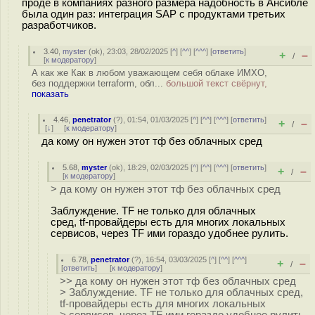
проде в компаниях разного размера надобность в Ансибле
была один раз: интеграция SAP с продуктами третьих
разработчиков.
3.40
,
myster
(
ok
), 23:03, 28/02/2025 [
^
] [
^^
] [
^^^
] [
ответить
]
+
–
/
[
к модератору
]
А как же Как в любом уважающем себя облаке ИМХО,
без поддержки terraform, обл...
большой текст свёрнут,
показать
4.46
,
penetrator
(
?
), 01:54, 01/03/2025 [
^
] [
^^
] [
^^^
] [
ответить
]
+
–
/
[
↓
] [
к модератору
]
да кому он нужен этот тф без облачных сред
5.68
,
myster
(
ok
), 18:29, 02/03/2025 [
^
] [
^^
] [
^^^
] [
ответить
]
+
–
/
[
к модератору
]
> да кому он нужен этот тф без облачных сред
Заблуждение. TF не только для облачных
сред, tf-провайдеры есть для многих локальных
сервисов, через TF ими гораздо удобнее рулить.
6.78
,
penetrator
(
?
), 16:54, 03/03/2025 [
^
] [
^^
] [
^^^
]
+
–
/
[
ответить
]
[
к модератору
]
>> да кому он нужен этот тф без облачных сред
> Заблуждение. TF не только для облачных сред,
tf-провайдеры есть для многих локальных