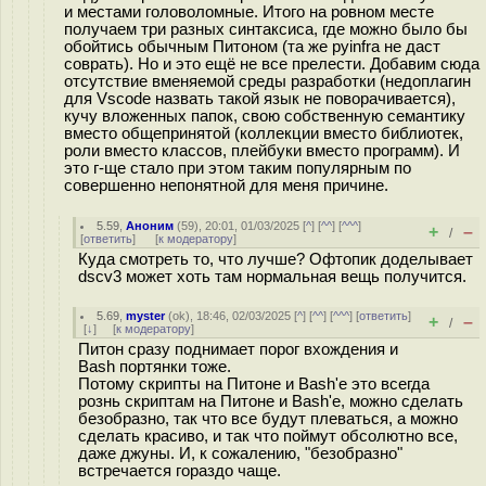
и местами головоломные. Итого на ровном месте
получаем три разных синтаксиса, где можно было бы
обойтись обычным Питоном (та же pyinfra не даст
соврать). Но и это ещё не все прелести. Добавим сюда
отсутствие вменяемой среды разработки (недоплагин
для Vscode назвать такой язык не поворачивается),
кучу вложенных папок, свою собственную семантику
вместо общепринятой (коллекции вместо библиотек,
роли вместо классов, плейбуки вместо программ). И
это г-ще стало при этом таким популярным по
совершенно непонятной для меня причине.
5.59
,
Аноним
(
59
), 20:01, 01/03/2025 [
^
] [
^^
] [
^^^
]
+
–
/
[
ответить
]
[
к модератору
]
Куда смотреть то, что лучше? Офтопик доделывает
dscv3 может хоть там нормальная вещь получится.
5.69
,
myster
(
ok
), 18:46, 02/03/2025 [
^
] [
^^
] [
^^^
] [
ответить
]
+
–
/
[
↓
] [
к модератору
]
Питон сразу поднимает порог вхождения и
Bash портянки тоже.
Потому скрипты на Питоне и Bash'e это всегда
рознь скриптам на Питоне и Bash'e, можно сделать
безобразно, так что все будут плеваться, а можно
сделать красиво, и так что поймут обсолютно все,
даже джуны. И, к сожалению, "безобразно"
встречается гораздо чаще.