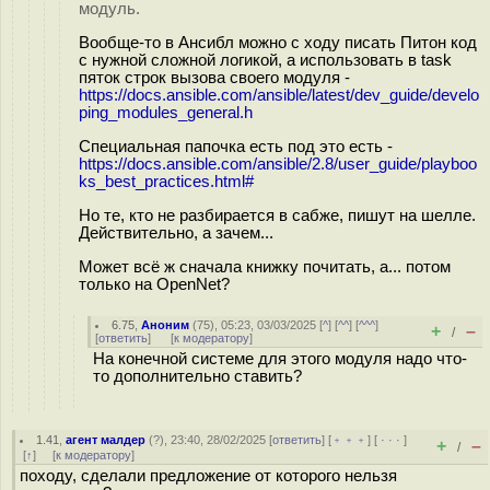
модуль.
Вообще-то в Ансибл можно с ходу писать Питон код
с нужной сложной логикой, а использовать в task
пяток строк вызова своего модуля -
https://docs.ansible.com/ansible/latest/dev_guide/develo
ping_modules_general.h
Специальная папочка есть под это есть -
https://docs.ansible.com/ansible/2.8/user_guide/playboo
ks_best_practices.html#
Но те, кто не разбирается в сабже, пишут на шелле.
Действительно, а зачем...
Может всё ж сначала книжку почитать, а... потом
только на OpenNet?
6.75
,
Аноним
(
75
), 05:23, 03/03/2025 [
^
] [
^^
] [
^^^
]
+
–
/
[
ответить
]
[
к модератору
]
На конечной системе для этого модуля надо что-
то дополнительно ставить?
1.41
,
агент малдер
(
?
), 23:40, 28/02/2025 [
ответить
] [
﹢﹢﹢
] [
· · ·
]
+
–
/
[
↑
] [
к модератору
]
походу, сделали предложение от которого нельзя