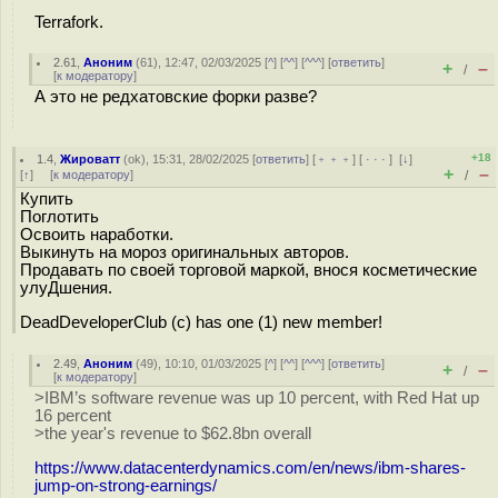
Terrafork.
2.61
,
Аноним
(
61
), 12:47, 02/03/2025 [
^
] [
^^
] [
^^^
] [
ответить
]
+
–
/
[
к модератору
]
А это не редхатовские форки разве?
+18
1.4
,
Жироватт
(
ok
), 15:31, 28/02/2025 [
ответить
] [
﹢﹢﹢
] [
· · ·
]
[
↓
]
+
–
[
↑
] [
к модератору
]
/
Купить
Поглотить
Освоить наработки.
Выкинуть на мороз оригинальных авторов.
Продавать по своей торговой маркой, внося косметические
улуДшения.
DeadDeveloperClub (с) has one (1) new member!
2.49
,
Аноним
(
49
), 10:10, 01/03/2025 [
^
] [
^^
] [
^^^
] [
ответить
]
+
–
/
[
к модератору
]
>IBM’s software revenue was up 10 percent, with Red Hat up
16 percent
>the year's revenue to $62.8bn overall
https://www.datacenterdynamics.com/en/news/ibm-shares-
jump-on-strong-earnings/