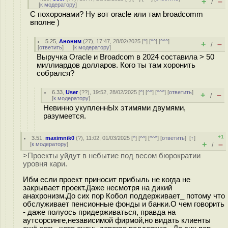
+
–
/
[
к модератору
]
С похоронами? Ну вот oracle или там broadcomm
вполне )
5.25
,
Аноним
(
27
), 17:47, 28/02/2025 [
^
] [
^^
] [
^^^
]
+
–
/
[
ответить
]
[
к модератору
]
Выручка Oracle и Broadcom в 2024 составила > 50
миллиардов долларов. Кого ты там хоронить
собрался?
6.33
,
User
(
??
), 19:52, 28/02/2025 [
^
] [
^^
] [
^^^
] [
ответить
]
+
–
/
[
к модератору
]
Невинно укупленнЫх этимями двумями,
разумеется.
+1
3.51
,
maximnik0
(
?
), 11:02, 01/03/2025 [
^
] [
^^
] [
^^^
] [
ответить
]
[
↑
]
+
–
[
к модератору
]
/
>Проекты уйдут в небытие под весом бюрократии
уровня кари.
Ибм если проект приносит прибыль не когда не
закрывает проект.Даже несмотря на дикий
анахронизм.До сих пор Кобол поддерживает_ потому что
обслуживает пенсионные фонды и банки.О чем говорить
- даже полуось придерживаться, правда на
аутсорсинге,независимой фирмой,но видать клиенты