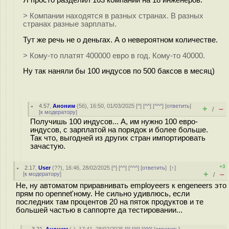
> Компании находятся в разных странах. В разных
странах разные зарплаты.
Тут же речь не о деньгах. А о невероятном количестве.
> Кому-то платят 400000 евро в год. Кому-то 40000.
Ну так наняли бы 100 индусов по 500 баксов в месяц)
4.57
,
Аноним
(
56
), 16:50, 01/03/2025 [
^
] [
^^
] [
^^^
] [
ответить
]
+
–
/
[
к модератору
]
Получишь 100 индусов... А, им нужно 100 евро-
индусов, с зарплатой на порядок и более больше.
Так что, выгодней из других стран импортировать
зачастую.
+3
2.17
,
User
(
??
), 16:46, 28/02/2025 [
^
] [
^^
] [
^^^
] [
ответить
]
[
↑
]
+
–
[
к модератору
]
/
Не, ну автоматом приравнивать employeers к engeneers это
прям по opennet'ному. Не сильно удивлюсь, если
последних там процентов 20 на пяток продуктов и те
большей частью в саппорте да тестировании...