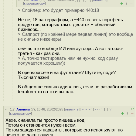
+
–
[
к модератору
]
/
> Спойлер: это будет примерно 440:18
Не-не, 18 на терраформ, а ~440 на весь портфель
продуктов, которых там с десяток + облачный
бизнесок...
> Саппрот (по крайней мере первая линия) это вообще
не сильно инженеры
сейчас это вообще ИИ или аутсорс. А вот вторая-
третья - как раз они.
> А, точно тестировать нам не нужно, код сразу
получается хорошим))
В opensource'е и на фуллтайм? Шутите, поди?
Тысячаглазжи!
В общем не сильно удивлюсь, если по разработчикам
terraform то на то и вышло.
+7
1.7
,
Аноним
(
7
), 15:46, 28/02/2025 [
ответить
] [
﹢﹢﹢
] [
· · ·
]
[
↓
] [
↑
]
+
–
[
к модератору
]
/
Хехе, сначала ты просто пишешь код.
Потом он становится нужен всем.
Потом заводятся паразиты, которые его используют, но
ничего не дают взамен.