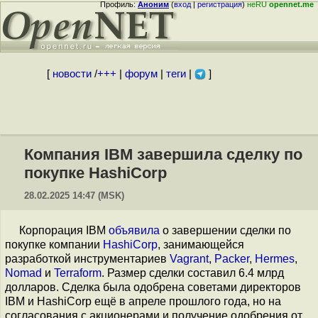
Профиль:
Аноним
(
вход
|
регистрация
)
неRU
opennet.me
[
новости
/
+++
|
форум
|
теги
|
]
Компания IBM завершила сделку по
покупке HashiCorp
28.02.2025 14:47 (MSK)
Корпорация IBM
объявила
о завершении сделки по
покупке компании
HashiCorp
, занимающейся
разработкой инструментариев
Vagrant
,
Packer
,
Hermes
,
Nomad
и
Terraform
. Размер сделки составил 6.4 млрд
долларов. Сделка была одобрена советами директоров
IBM и HashiCorp ещё в апреле прошлого года, но на
согласования с акционерами и получение одобрения от