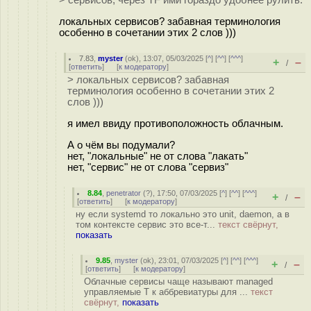
> сервисов, через TF ими гораздо удобнее рулить.
локальных сервисов? забавная терминология
особенно в сочетании этих 2 слов )))
7.83
,
myster
(
ok
), 13:07, 05/03/2025 [
^
] [
^^
] [
^^^
]
+
–
/
[
ответить
]
[
к модератору
]
> локальных сервисов? забавная
терминология особенно в сочетании этих 2
слов )))
я имел ввиду противоположность облачным.
А о чём вы подумали?
нет, "локальные" не от слова "лакать"
нет, "сервис" не от слова "сервиз"
8.84
,
penetrator
(
?
), 17:50, 07/03/2025 [
^
] [
^^
] [
^^^
]
+
–
/
[
ответить
]
[
к модератору
]
ну если systemd то локально это unit, daemon, а в
том контексте сервис это все-т...
текст свёрнут,
показать
9.85
,
myster
(
ok
), 23:01, 07/03/2025 [
^
] [
^^
] [
^^^
]
+
–
/
[
ответить
]
[
к модератору
]
Облачные сервисы чаще называют managed
управляемые Т к аббревиатуры для ...
текст
свёрнут,
показать