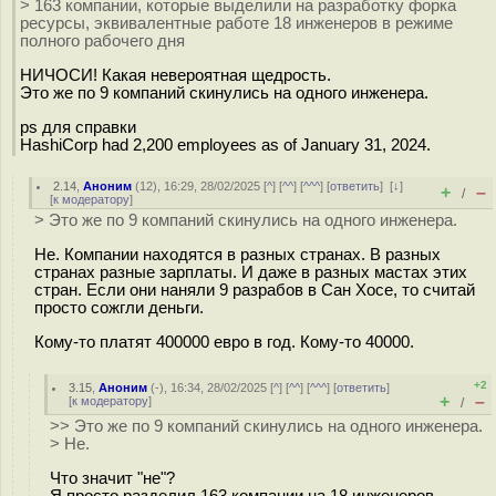
> 163 компании, которые выделили на разработку форка
ресурсы, эквивалентные работе 18 инженеров в режиме
полного рабочего дня
НИЧОСИ! Какая невероятная щедрость.
Это же по 9 компаний скинулись на одного инженера.
ps для справки
HashiCorp had 2,200 employees as of January 31, 2024.
2.14
,
Аноним
(
12
), 16:29, 28/02/2025 [
^
] [
^^
] [
^^^
] [
ответить
]
[
↓
]
+
–
/
[
к модератору
]
> Это же по 9 компаний скинулись на одного инженера.
Не. Компании находятся в разных странах. В разных
странах разные зарплаты. И даже в разных мастах этих
стран. Если они наняли 9 разрабов в Сан Хосе, то считай
просто сожгли деньги.
Кому-то платят 400000 евро в год. Кому-то 40000.
+2
3.15
,
Аноним
(
-
), 16:34, 28/02/2025 [
^
] [
^^
] [
^^^
] [
ответить
]
+
–
[
к модератору
]
/
>> Это же по 9 компаний скинулись на одного инженера.
> Не.
Что значит "не"?
Я просто разделил 163 компании на 18 инженеров.