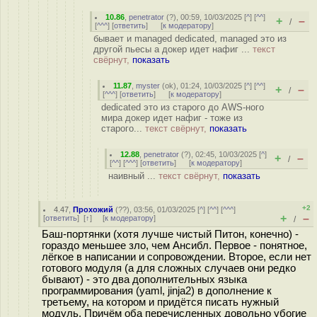
10.86
,
penetrator
(
?
), 00:59, 10/03/2025 [
^
] [
^^
]
+
–
/
[
^^^
] [
ответить
]
[
к модератору
]
бывает и managed dedicated, managed это из
другой пьесы а докер идет нафиг ...
текст
свёрнут,
показать
11.87
,
myster
(
ok
), 01:24, 10/03/2025 [
^
] [
^^
]
+
–
/
[
^^^
] [
ответить
]
[
к модератору
]
dedicated это из старого до AWS-ного
мира докер идет нафиг - тоже из
старого...
текст свёрнут,
показать
12.88
,
penetrator
(
?
), 02:45, 10/03/2025 [
^
]
+
–
/
[
^^
] [
^^^
] [
ответить
]
[
к модератору
]
наивный ...
текст свёрнут,
показать
+2
4.47
,
Прохожий
(
??
), 03:56, 01/03/2025 [
^
] [
^^
] [
^^^
]
+
–
[
ответить
]
[
↑
] [
к модератору
]
/
Баш-портянки (хотя лучше чистый Питон, конечно) -
гораздо меньшее зло, чем Ансибл. Первое - понятное,
лёгкое в написании и сопровождении. Второе, если нет
готового модуля (а для сложных случаев они редко
бывают) - это два дополнительных языка
программирования (yaml, jinja2) в дополнение к
третьему, на котором и придётся писать нужный
модуль. Причём оба перечисленных довольно убогие