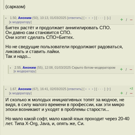
(сарказм)
1.50
,
Аноним
(
50
), 10:13, 01/03/2025 [
ответить
] [
﹢﹢﹢
] [
· · ·
]
[
↓
]
+
–
/
[
к модератору
]
Бигтех растёт и продолжает аннигилировать СПО.
Он давно сам становится СПО.
Они хотят сделать СПО=Бигтех.
Но не сведущие пользователи продолжают радоваться,
ликовать и ставить лайки.
Так и надо...
2.55
,
Аноним
(
55
), 12:08, 01/03/2025
Скрыто ботом-модератором
+
–
/
[
к модератору
]
+2
1.67
,
Аноним
(
67
), 16:41, 02/03/2025 [
ответить
] [
﹢﹢﹢
] [
· · ·
]
[
↑
]
+
–
[
к модератору
]
/
И сколько ж молодых инициативных топят за модное, не
видя, в силу малого времени в профессии, как эти микро
эпохи возникают и уходят в проблемы старости...
Но мало какой софт, мало какой язык проходит через 20-40
лет. Типа X-Org, Java, и, опять же, Си.