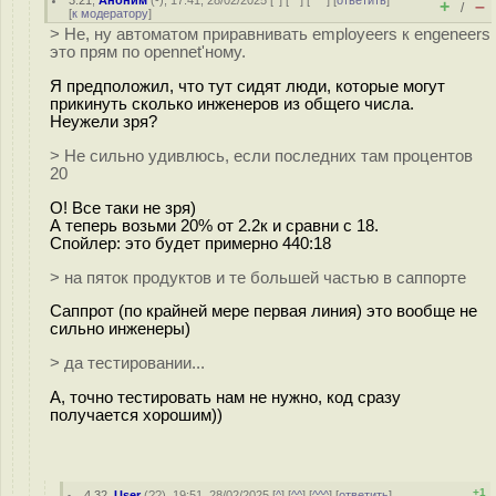
3.21
,
Аноним
(
-
), 17:41, 28/02/2025 [
^
] [
^^
] [
^^^
] [
ответить
]
+
–
/
[
к модератору
]
> Не, ну автоматом приравнивать employeers к engeneers
это прям по opennet'ному.
Я предположил, что тут сидят люди, которые могут
прикинуть сколько инженеров из общего числа.
Неужели зря?
> Не сильно удивлюсь, если последних там процентов
20
О! Все таки не зря)
А теперь возьми 20% от 2.2к и сравни с 18.
Спойлер: это будет примерно 440:18
> на пяток продуктов и те большей частью в саппорте
Саппрот (по крайней мере первая линия) это вообще не
сильно инженеры)
> да тестировании...
А, точно тестировать нам не нужно, код сразу
получается хорошим))
+1
4.32
,
User
(
??
), 19:51, 28/02/2025 [
^
] [
^^
] [
^^^
] [
ответить
]