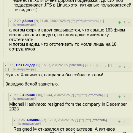
ещё есть ,хотя очень дорогая поддержка . До сих пор
поддерживает JFS в Linux,хотя активных пользователей
не видно :-(
2.20
,
дАнон
(
?
), 17:38, 28/02/2025 [
^
] [
^^
] [
^^^
] [
ответить
]
[
↑
]
+
–
/
[
к модератору
]
а потом форк и вдруг оказывается, что свыше 163 фирм
использовали продукт, но влом даже минималку
отстёгивать
и потом видим, что отстёгивать то могли лишь на 18
сотрудников
1.9
,
Ося Бендер
(
?
), 15:57, 28/02/2025 [
ответить
] [
﹢﹢﹢
] [
· · ·
]
[
↓
]
+
–
/
[
↑
] [
к модератору
]
Будь я Хашимото, нажрался-бы сейчас в хлам!
Завидую белой завистью.
2.16
,
Аноним
(
16
), 16:44, 28/02/2025 [
^
] [
^^
] [
^^^
] [
ответить
]
[
↓
]
+
–
/
[
к модератору
]
Mitchell Hashimoto resigned from the company in December
2023
3.26
,
Аноним
(
27
), 17:53, 28/02/2025 [
^
] [
^^
] [
^^^
] [
ответить
]
+
–
/
[
к модератору
]
Resigned != отказался от всех активов. А активов