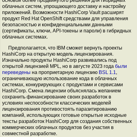
основой более продвинутого решения для гибридных
облачных систем, упрощающего доставку и настройку
приложений. Возможности HashiCorp Vault расширят
продукт Red Hat OpenShift средствами для управления
безопасностью и конфиденциальными данными
(сертификаты, ключи, API-токены и пароли) в гибридных
облачных системах.
Предполагается, что IBM сможет вернуть проекты
HashiCorp на открытую модель лицензирования.
Изначально продукты HashiCorp развивались под
открытой лицензией MPL, но в августе 2023 года
были
переведены
на проприетарную лицензию
BSL 1.1
,
ограничивающую использование кода в облачных
системах, конкурирующих с продуктами и сервисами
HashiCorp. Смена лицензии объяснялась желанием
сохранить финансирование своих разработок в
условиях неспособности классических моделей
лицензирования противостоять паразитированию
компаний, использующих готовые открытые исходные
тексты разработок HashiCorp для создания собственных
коммерческих облачных продуктов без участия в
совместной разработке.