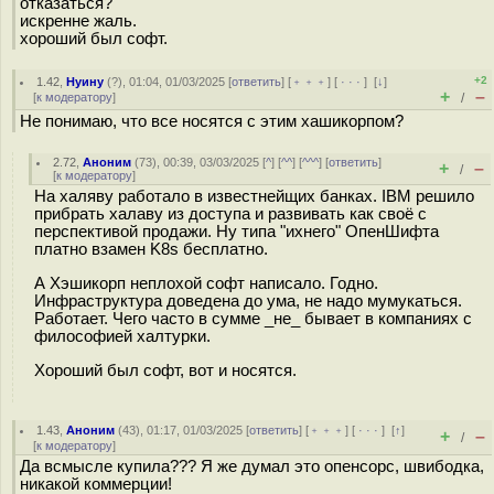
отказаться?
искренне жаль.
хороший был софт.
+2
1.42
,
Нуину
(
?
), 01:04, 01/03/2025 [
ответить
] [
﹢﹢﹢
] [
· · ·
]
[
↓
]
+
–
[
к модератору
]
/
Не понимаю, что все носятся с этим хашикорпом?
2.72
,
Аноним
(
73
), 00:39, 03/03/2025 [
^
] [
^^
] [
^^^
] [
ответить
]
+
–
/
[
к модератору
]
На халяву работало в известнейщих банках. IBM решило
прибрать халаву из доступа и развивать как своё с
перспективой продажи. Ну типа "ихнего" ОпенШифта
платно взамен K8s бесплатно.
А Хэшикорп неплохой софт написало. Годно.
Инфраструктура доведена до ума, не надо мумукаться.
Работает. Чего часто в сумме _не_ бывает в компаниях с
философией халтурки.
Хороший был софт, вот и носятся.
1.43
,
Аноним
(
43
), 01:17, 01/03/2025 [
ответить
] [
﹢﹢﹢
] [
· · ·
]
[
↑
]
+
–
/
[
к модератору
]
Да всмысле купила??? Я же думал это опенсорс, швибодка,
никакой коммерции!