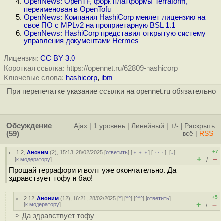
OpenNews: OpenTF, форк платформы Terraform,
переименован в OpenTofu
OpenNews: Компания HashiCorp меняет лицензию на
своё ПО с MPLv2 на проприетарную BSL 1.1
OpenNews: HashiCorp представил открытую систему
управления документами Hermes
Лицензия:
CC BY 3.0
Короткая ссылка: https://opennet.ru/62809-hashicorp
Ключевые слова:
hashicorp
,
ibm
При перепечатке указание ссылки на opennet.ru обязательно
Обсуждение
Ajax
|
1 уровень
|
Линейный
|
+/-
|
Раскрыть
(59)
всё
|
RSS
+7
1.2
,
Аноним
(
2
), 15:13, 28/02/2025 [
ответить
] [
﹢﹢﹢
] [
· · ·
]
[
↓
]
+
–
[
к модератору
]
/
Прощай терраформ и волт уже окончательно. Да
здравствует тофу и бао!
+5
2.12
,
Аноним
(
12
), 16:21, 28/02/2025 [
^
] [
^^
] [
^^^
] [
ответить
]
+
–
[
к модератору
]
/
> Да здравствует тофу