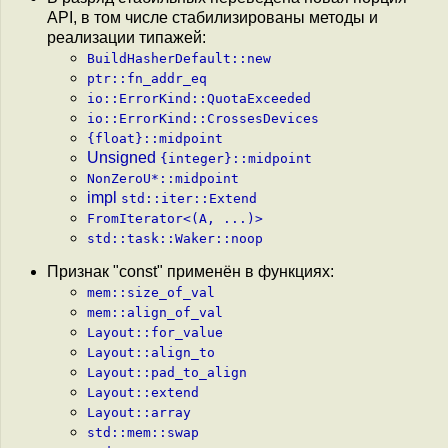
API, в том числе стабилизированы методы и
реализации типажей:
BuildHasherDefault::new
ptr::fn_addr_eq
io::ErrorKind::QuotaExceeded
io::ErrorKind::CrossesDevices
{float}::midpoint
Unsigned
{integer}::midpoint
NonZeroU*::midpoint
impl
std::iter::Extend
FromIterator<(A, ...)>
std::task::Waker::noop
Признак "const" применён в функциях:
mem::size_of_val
mem::align_of_val
Layout::for_value
Layout::align_to
Layout::pad_to_align
Layout::extend
Layout::array
std::mem::swap