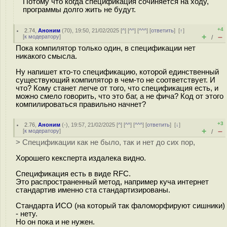
Потому что когда спецификация сочиняется на ходу,
программы долго жить не будут.
+4
2.74
,
Аноним
(
70
), 19:50, 21/02/2025 [
^
] [
^^
] [
^^^
] [
ответить
]
[
↑
]
+
–
[
к модератору
]
/
Пока компилятор только один, в спецификации нет
никакого смысла.
Ну напишет кто-то спецификацию, которой единственный
существующий компилятор в чем-то не соответствует. И
что? Кому станет легче от того, что спецификация есть, и
можно смело говорить, что это баг, а не фича? Код от этого
компилироваться правильно начнет?
+3
2.76
,
Аноним
(
-
), 19:57, 21/02/2025 [
^
] [
^^
] [
^^^
] [
ответить
]
[
↓
]
+
–
[
к модератору
]
/
> Спецификации как не было, так и нет до сих пор,
Хорошего кексперта издалека видно.
Спецификация есть в виде RFC.
Это распространенный метод, например куча интернет
стандартив именно ста стандартизированы.
Стандарта ИСО (на который так фаломорфируют сишники)
- нету.
Но он пока и не нужен.