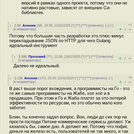
версий в рамках одного проекта, потому что они не
нативно растовые, зависят от внешних Си-
библиотек.
+1
2.68
,
Аноним
(
68
), 19:35, 21/02/2025 [
^
] [
^^
] [
^^^
] [
ответить
]
[
↓
] [
↑
]
+
–
[
к модератору
]
/
Потому что большая часть разработки это плюс-минус
перекладывание JSON по HTTP для чего Golang
идеальный инструмент
3.188
,
Прохожий
(
??
), 12:38, 23/02/2025 [
^
] [
^^
] [
^^^
] [
ответить
]
+
–
/
[
к модератору
]
Далеко не идеальный.
+4
2.138
,
Аноним
(
137
), 03:28, 22/02/2025 [
^
] [
^^
] [
^^^
] [
ответить
]
[
↑
]
+
–
[
к модератору
]
/
В раст выше порог вхождения, а программисты на Го - это
те же самые программисты на Жабе, хоп хоп и в
продакшен. При этом и Го и Жаба платят за это потерей
эффективности по ресурсам, но это обычно мало кого
заботит.
Блин, ты конечно задал вопрос. Вон, люди до сих пор на
прости господи Питоне коммерческие сервисы делают. Уж
казалось бы, самое дно. А делают же. Потому что пофиг,
деньги на железо есть, пользователей не так много, и так