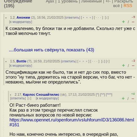
Обсуждение
Ajax
|
1 уровень
|
Линейный
|
+/-
|
Раскрыть
(195)
всё
|
RSS
–9
1.2
,
Аноним
(
2
), 16:56, 21/02/2025 [
ответить
] [
﹢﹢﹢
] [
· · ·
]
[
↓
]
+
–
[
к модератору
]
/
К сожалению, try блоки так и не добавили. Сколько лет уже с
такой мелочью тянут.
....большая нить свёрнута, показать (43)
–3
1.5
,
Bottle
(
?
), 16:59, 21/02/2025 [
ответить
] [
﹢﹢﹢
] [
· · ·
]
[
↓
] [
↑
]
+
–
[
к модератору
]
/
Спецификации как не было, так и нет до сих пор, вместо
этого "ну типа, держитесь на старой версии, что баг, что нет -
неважно, мы/они не определились".
+4
2.17
,
Карлос Сношайтилис
(
ok
), 17:13, 21/02/2025 [
^
] [
^^
] [
^^^
]
+
–
[
ответить
]
[
↓
] [
к модератору
]
/
О! Раст-бинго работает!
Как раз в этом тренде перечислял список
гениальных вопросов по новой версии:
https://www.opennet.ru/openforum/vsluhforumID3/136086.html
#161
Но нам, конечно очень интересно, в очередной раз,