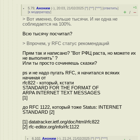
+1
5.79
,
Аноним
(
-
), 20:03, 21/02/2025 [
^
] [
^^
] [
^^^
] [
ответить
]
+
–
[
к модератору
]
/
> Вот именно, больше тысячи. И ни одна не
соблюдается на 100%.
Всю тысячу посчитал?
> Впрочем, у RFC статус рекомендаций
Прям так и написано? "Вот РФЦ раста, но можете их
не выполнять" ?
Или ты просто сочиняешь сказки?
ps и не надо пугать RFC, я начитался всяких
начиная от
rfc822 - который, кстати
STANDARD FOR THE FORMAT OF
ARPA INTERNET TEXT MESSAGES
[1]
до RFC 1122, который тоже Status: INTERNET
STANDARD [2]
[1] datatracker.ietf.org/doc/html/rfc822
[2] rfc-editor.org/info/rfc1122
6.102
,
Аноним
(
-
), 21:24, 21/02/2025 [
^
] [
^^
] [
^^^
]