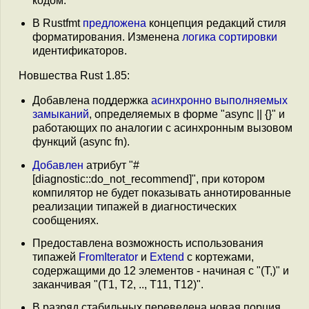
кодом.
В Rustfmt
предложена
концепция редакций стиля
форматирования. Изменена
логика
сортировки
идентификаторов.
Новшества Rust 1.85:
Добавлена поддержка
асинхронно выполняемых
замыканий
, определяемых в форме "async || {}" и
работающих по аналогии с асинхронным вызовом
функций (async fn).
Добавлен
атрибут "#
[diagnostic::do_not_recommend]", при котором
компилятор не будет показывать аннотированные
реализации типажей в диагностических
сообщениях.
Предоставлена возможность использования
типажей
FromIterator
и
Extend
с кортежами,
содержащими до 12 элементов - начиная с "(T,)" и
заканчивая "(T1, T2, .., T11, T12)".
В разряд стабильных переведена новая порция