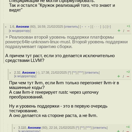
спецификации не могли сформулировать.
Так и остался "Кружок реализаций того, что знают и
видят"
+1
1.6
,
Аноним
(
60
), 16:59, 21/02/2025 [
ответить
] [
﹢﹢﹢
] [
· · ·
]
[
↓
] [
↑
]
+
–
[
к модератору
]
/
> Реализован второй уровень поддержки платформы
powerpc64le-unknown-linux-musl. Второй уровень поддержки
подразумевает гарантию сборки.
А причем тут раст, если это делается исключительно
средствами LLVM?
+2
2.32
,
Аноним
(
-
), 17:38, 21/02/2025 [
^
] [
^^
] [
^^^
] [
ответить
]
+
–
[
к модератору
]
/
При чем тут llvm, если llvm только перегоняет llvm-ir в
машинные коды?
А сам llvm-ir генерирует rustc через цепочку
преобразований.
Ну и уровень поддержки - это в первую очередь
тестирование.
А оно делается на стороне раста, а не llvm.
+4
3.110
,
Аноним
(
60
), 22:16, 21/02/2025 [
^
] [
^^
] [
^^^
] [
ответить
]
+
–
[
к модератору
]
/