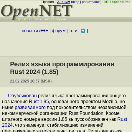
Профиль:
Аноним
(
вход
|
регистрация
)
неRU
opennet.me
[
новости
/
+++
|
форум
|
теги
|
]
Релиз языка программирования
Rust 2024 (1.85)
21.02.2025 16:37 (MSK)
Опубликован
релиз языка программирования общего
назначения
Rust 1.85
, основанного проектом Mozilla, но
ныне
развиваемого
под покровительством независимой
некоммерческой организации Rust Foundation. Кроме
штатного номера версии 1.85 выпуск обозначен как
Rust
2024
, что знаменует стабилизацию изменений,
предложенных за последние три года. Редакция языка