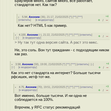
Браузеров много, сайтов много, всё работает,
стандартов нет. Как так?
+4
5.94
,
Аноним
(
36
), 21:17, 21/02/2025 [
^
] [
^^
] [
^^^
]
+
–
[
ответить
]
[
к модератору
]
/
Как нет? HTML 5 как пример.
4.100
,
Аноним
(
-
), 21:22, 21/02/2025 [
^
] [
^^
] [
^^^
] [
ответить
]
+
–
/
[
↑
] [
к модератору
]
> Ну так тут одна версия сайта. А раст это микс.
Не, это соль. Вон тут гражданин - с подходящим ником
как раз.
+4
3.58
,
Аноним
(
58
), 19:00, 21/02/2025 [
^
] [
^^
] [
^^^
] [
ответить
]
[
↓
]
+
–
[
↑
] [
к модератору
]
/
Как это нет стандарта на интернет? Больше тысячи
рфсишек, иетф тот-же.
+3
4.75
,
Аноним
(
70
), 19:51, 21/02/2025 [
^
] [
^^
] [
^^^
] [
ответить
]
+
–
[
к модератору
]
/
Вот именно, больше тысячи. И ни одна не
соблюдается на 100%.
Впрочем, у RFC статус рекомендаций