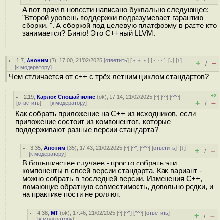
А вот прям в новости написано буквально следующее:
"Второй уровень поддержки подразумевает гарантию
сборки. ". А сборкой под целевую платформу в расте кто
занимается? Бинго! Это C++ный LLVM.
1.7
,
Аноним
(
7
), 17:00, 21/02/2025 [
ответить
] [
﹢﹢﹢
] [
· · ·
]
[
↓
] [
↑
]
+
–
/
[
к модератору
]
Чем отличается от c++ с трёх летним циклом стандартов?
+2
2.19
,
Карлос Сношайтилис
(
ok
), 17:14, 21/02/2025 [
^
] [
^^
] [
^^^
]
+
–
[
ответить
]
[
к модератору
]
/
Как собрать приложение на C++ из исходников, если
приложение состоит из компонентов, которые
поддерживают разные версии стандарта?
3.35
,
Аноним
(
35
), 17:43, 21/02/2025 [
^
] [
^^
] [
^^^
] [
ответить
]
[
↓
]
+
–
/
[
к модератору
]
В большинстве случаев - просто собрать эти
компоненты в своей версии стандарта. Как вариант -
можно собрать в последней версии. Изменения C++,
ломающие обратную совместимость, довольно редки, и
на практике пости не роляют.
4.38
,
MT
(
ok
), 17:46, 21/02/2025 [
^
] [
^^
] [
^^^
] [
ответить
]
+
–
/
[
к модератору
]