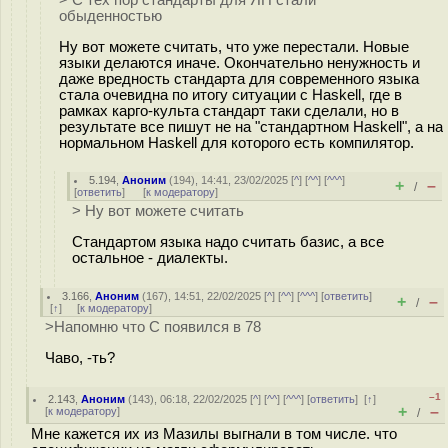
> С тех пор стандарты для ЯП стали
обыденностью
Ну вот можете считать, что уже перестали. Новые
языки делаются иначе. Окончательно ненужность и
даже вредность стандарта для современного языка
стала очевидна по итогу ситуации с Haskell, где в
рамках карго-культа стандарт таки сделали, но в
результате все пишут не на "стандартном Haskell", а на
нормальном Haskell для которого есть компилятор.
5.194
,
Аноним
(
194
), 14:41, 23/02/2025 [
^
] [
^^
] [
^^^
]
+
–
/
[
ответить
]
[
к модератору
]
> Ну вот можете считать
Стандартом языка надо считать базис, а все
остальное - диалекты.
3.166
,
Аноним
(
167
), 14:51, 22/02/2025 [
^
] [
^^
] [
^^^
] [
ответить
]
+
–
/
[
↑
] [
к модератору
]
>Напомню что С появился в 78
Чаво, -ть?
–1
2.143
,
Аноним
(
143
), 06:18, 22/02/2025 [
^
] [
^^
] [
^^^
] [
ответить
]
[
↑
]
+
–
[
к модератору
]
/
Мне кажется их из Мазилы выгнали в том числе. что