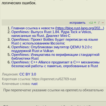
логических ошибок.
+
–
исправить
/
+12
Главная ссылка к новости (
https://blog.rust-lang.org/202...
)
OpenNews: Выпуск Rust 1.84. Ядра Tock и Vekos,
написанные на Rust. Диалект Mini-C
OpenNews: Проект Bottles будет переписан на языке
Rust с использованием libcosmic
OpenNews: Опубликован эмулятор QEMU 9.2.0 с
поддержкой Rust и Vulkan
OpenNews: Инициатива по верификации стандартной
библиотеки Rust
OpenNews: C++ Alliance продвигает в C++ механизмы
безопасной работы с памятью, опробованные в Rust
Лицензия:
CC BY 3.0
Короткая ссылка: https://opennet.ru/62769-rust
Ключевые слова:
rust
При перепечатке указание ссылки на opennet.ru обязательно