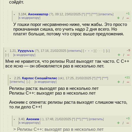
сойдёт.
+1
3.184
,
Анониматор
(
?
), 09:12, 23/02/2025 [
^
] [
^^
] [
^^^
] [
ответить
]
+
–
[
к модератору
]
/
У гошки порог несравненно ниже, чем жабы. Это просто
прокачанная сишка, его учить надо 2 дня всего. Но
платят больше, потому что спрос выше предложения.
–5
1.21
,
Уууууъъъ
(
?
), 17:16, 21/02/2025 [
ответить
] [
﹢﹢﹢
] [
· · ·
]
[
↓
]
+
–
[
↑
] [
к модератору
]
/
Мне не нравится, что релизы Rust выходят так часто. C C++
все ясно — он обновляется раз в несколько лет.
+11
2.25
,
Карлос Сношайтилис
(
ok
), 17:25, 21/02/2025 [
^
] [
^^
] [
^^^
]
+
–
[
ответить
]
[
↓
] [
к модератору
]
/
Релизы раста: выходят раз в несколько лет
Релизы C++: выходят раз в несколько лет
Аноним с опенета: релизы раста выходят слишком часто,
то ли дело С++!
+3
3.40
,
Аноним
(
-
), 17:48, 21/02/2025 [
^
] [
^^
] [
^^^
] [
ответить
]
+
–
[
к модератору
]
/
> Релизы C++: выходят раз в несколько лет