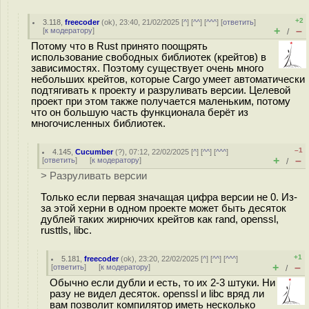
+2
3.118
,
freecoder
(
ok
), 23:40, 21/02/2025 [
^
] [
^^
] [
^^^
] [
ответить
]
+
–
[
к модератору
]
/
Потому что в Rust принято поощрять
использование свободных библиотек (крейтов) в
зависимостях. Поэтому существует очень много
небольших крейтов, которые Cargo умеет автоматически
подтягивать к проекту и разруливать версии. Целевой
проект при этом также получается маленьким, потому
что он большую часть функционала берёт из
многочисленных библиотек.
–1
4.145
,
Cucumber
(
?
), 07:12, 22/02/2025 [
^
] [
^^
] [
^^^
]
+
–
[
ответить
]
[
к модератору
]
/
> Разруливать версии
Только если первая значащая цифра версии не 0. Из-
за этой херни в одном проекте может быть десяток
дублей таких жирнючих крейтов как rand, openssl,
rusttls, libc.
+1
5.181
,
freecoder
(
ok
), 23:20, 22/02/2025 [
^
] [
^^
] [
^^^
]
+
–
[
ответить
]
[
к модератору
]
/
Обычно если дубли и есть, то их 2-3 штуки. Ни
разу не видел десяток. openssl и libc вряд ли
вам позволит компилятор иметь несколько