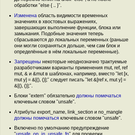
обработки "else { .. }".
Изменена
область видимости временных
значениях в хвостовых выражениях,
завершающих выполнение функции, блока или
замыкания. Подобные значения теперь
сбрасываются до локальных переменных (раньше
они могли сохраняться дольше, чем сам блок и
определённые в нём локальные переменные).
Запрещены
некоторые неоднозначно трактуемые
разработчиками варианты применения mut, ref, ref
mut, & и &mut в шаблонах, например, вместо "let [x,
mut y] = &[(), ()];" следует писать "let &[ref x, mut y] =
&[(), ()];".
Блоки "extern" обязательно
должны помечаться
ключевым словом "unsafe".
Атрибуты export_name, link_section и no_mangle
должны помечаться
ключевым словом "unsafe".
Включено по умолчанию предупреждение
"
unsafe_op_in_unsafe_fn
" для проверки