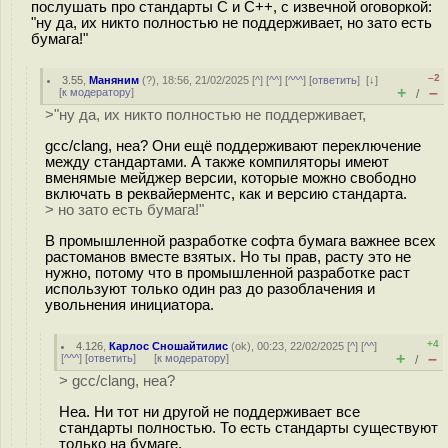
послушать про стандарты С и С++, с извечной оговоркой:
"ну да, их никто полностью не поддерживает, но зато есть
бумага!"
–2
3.55
,
Маняним
(
?
), 18:56, 21/02/2025 [
^
] [
^^
] [
^^^
] [
ответить
]
[
↓
]
+
–
[
к модератору
]
/
>"ну да, их никто полностью не поддерживает,
gcc/clang, неа? Они ещё поддерживают переключение
между стандартами. А также компиляторы имеют
вменямые мейджер версии, которые можно свободно
включать в реквайерментс, как и версию стандарта.
> но зато есть бумага!"
В промышленной разработке софта бумага важнее всех
растоманов вместе взятых. Но ты прав, расту это не
нужно, потому что в промышленной разработке раст
используют только один раз до разоблачения и
увольнения инициатора.
+4
4.126
,
Карлос Сношайтилис
(
ok
), 00:23, 22/02/2025 [
^
] [
^^
]
+
–
[
^^^
] [
ответить
]
[
к модератору
]
/
> gcc/clang, неа?
Неа. Ни тот ни другой не поддерживает все
стандарты полностью. То есть стандарты существуют
только на бумаге.