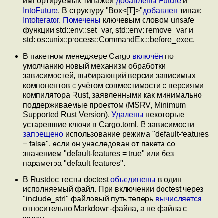
импортируемых типажей
добавлены
Future
и
IntoFuture
. В структуру "Box<[T]>"
добавлен
типаж
IntoIterator
.
Помечены
ключевым словом unsafe
функции std::env::set_var, std::env::remove_var и
std::os::unix::process::CommandExt::before_exec.
В пакетном менеджере Cargo
включён
по
умолчанию новый механизм обработки
зависимостей, выбирающий версии зависимых
компонентов с учётом совместимости с версиями
компилятора Rust, заявленными как минимально
поддерживаемые проектом (MSRV, Minimum
Supported Rust Version).
Удалены
некоторые
устаревшие ключи в Cargo.toml. В зависимости
запрещено
использование режима "default-features
= false", если он унаследован от пакета со
значением "default-features = true" или без
параметра "default-features".
В Rustdoc тесты doctest
объединены
в один
исполняемый файл. При включении doctest через
"include_str!" файловый путь теперь
вычисляется
относительно Markdown-файла, а не файла с