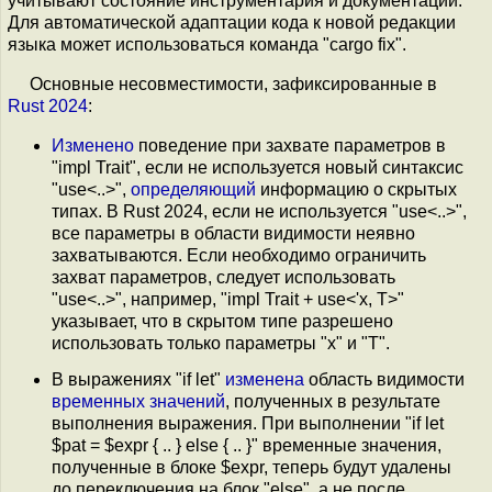
учитывают состояние инструментария и документации.
Для автоматической адаптации кода к новой редакции
языка может использоваться команда "cargo fix".
Основные несовместимости, зафиксированные в
Rust 2024
:
Изменено
поведение при захвате параметров в
"impl Trait", если не используется новый синтаксис
"use<..>",
определяющий
информацию о скрытых
типах. В Rust 2024, если не используется "use<..>",
все параметры в области видимости неявно
захватываются. Если необходимо ограничить
захват параметров, следует использовать
"use<..>", например, "impl Trait + use<'x, T>"
указывает, что в скрытом типе разрешено
использовать только параметры "x" и "T".
В выражениях "if let"
изменена
область видимости
временных значений
, полученных в результате
выполнения выражения. При выполнении "if let
$pat = $expr { .. } else { .. }" временные значения,
полученные в блоке $expr, теперь будут удалены
до переключения на блок "else", а не после