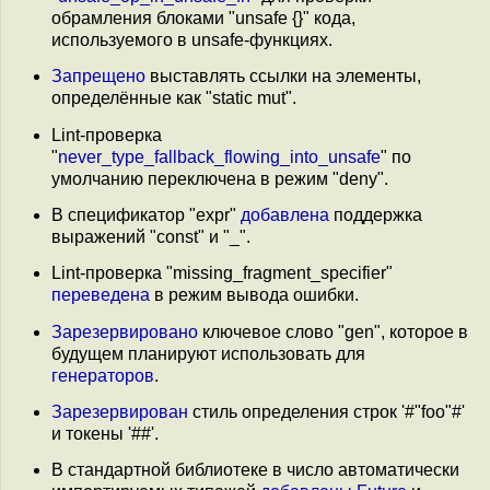
обрамления блоками "unsafe {}" кода,
используемого в unsafe-функциях.
Запрещено
выставлять ссылки на элементы,
определённые как "static mut".
Lint-проверка
"
never_type_fallback_flowing_into_unsafe
" по
умолчанию переключена в режим "deny".
В спецификатор "expr"
добавлена
поддержка
выражений "const" и "_".
Lint-проверка "missing_fragment_specifier"
переведена
в режим вывода ошибки.
Зарезервировано
ключевое слово "gen", которое в
будущем планируют использовать для
генераторов
.
Зарезервирован
стиль определения строк '#"foo"#'
и токены '##'.
В стандартной библиотеке в число автоматически