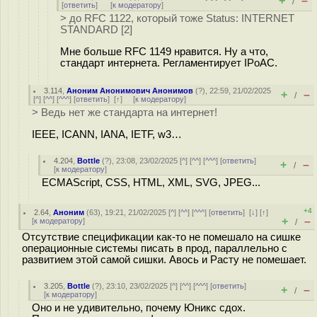
+
–
/
[
ответить
]
[
к модератору
]
> до RFC 1122, который тоже Status: INTERNET
STANDARD [2]
Мне больше RFC 1149 нравится. Ну а что,
стандарт интернета. Регламентирует IPoAC.
3.114
,
Аноним Анонимович Анонимов
(
?
), 22:59, 21/02/2025
+
–
/
[
^
] [
^^
] [
^^^
] [
ответить
]
[
↑
] [
к модератору
]
> Ведь нет же стандарта на интернет!
IEEE, ICANN, IANA, IETF, w3…
4.204
,
Bottle
(
?
), 23:08, 23/02/2025 [
^
] [
^^
] [
^^^
] [
ответить
]
+
–
/
[
к модератору
]
ECMAScript, CSS, HTML, XML, SVG, JPEG...
+4
2.64
,
Аноним
(
63
), 19:21, 21/02/2025 [
^
] [
^^
] [
^^^
] [
ответить
]
[
↓
] [
↑
]
+
–
[
к модератору
]
/
Отсутствие спецификации как-то не помешало на сишке
операционные системы писать в прод, параллельно с
развитием этой самой сишки. Авось и Расту не помешает.
3.205
,
Bottle
(
?
), 23:10, 23/02/2025 [
^
] [
^^
] [
^^^
] [
ответить
]
+
–
/
[
к модератору
]
Оно и не удивительно, почему Юникс сдох.