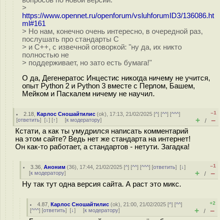
вопросов по новой версии:
>
https://www.opennet.ru/openforum/vsluhforumID3/136086.ht
ml#161
> Но нам, конечно очень интересно, в очередной раз,
послушать про стандарты С
> и С++, с извечной оговоркой: "ну да, их никто
полностью не
> поддерживает, но зато есть бумага!"
О да, Дегенератос Инцестис никогда ничему не учится,
опыт Python 2 и Python 3 вместе с Перлом, Башем,
Мейком и Паскалем ничему не научил.
–1
2.18
,
Карлос Сношайтилис
(
ok
), 17:13, 21/02/2025 [
^
] [
^^
] [
^^^
]
+
–
[
ответить
]
[
↓
] [
↑
] [
к модератору
]
/
Кстати, а как ты умудрился написать комментарий
на этом сайте? Ведь нет же стандарта на интернет!
Он как-то работает, а стандартов - нетути. Загадка!
–1
3.36
,
Аноним
(
36
), 17:44, 21/02/2025 [
^
] [
^^
] [
^^^
] [
ответить
]
[
↓
]
+
–
[
к модератору
]
/
Ну так тут одна версия сайта. А раст это микс.
+2
4.87
,
Карлос Сношайтилис
(
ok
), 21:00, 21/02/2025 [
^
] [
^^
]
+
–
[
^^^
] [
ответить
]
[
↓
] [
к модератору
]
/