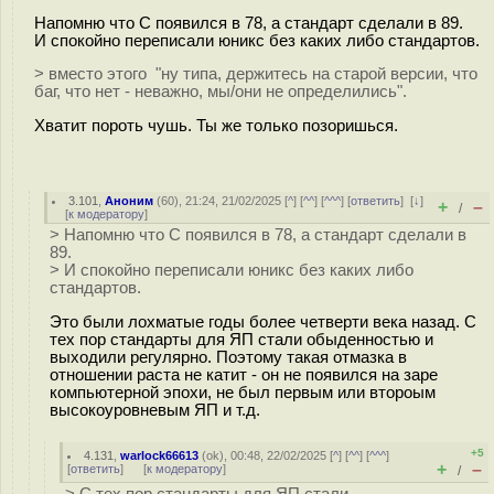
Напомню что С появился в 78, а стандарт сделали в 89.
И спокойно переписали юникс без каких либо стандартов.
> вместо этого "ну типа, держитесь на старой версии, что
баг, что нет - неважно, мы/они не определились".
Хватит пороть чушь. Ты же только позоришься.
3.101
,
Аноним
(
60
), 21:24, 21/02/2025 [
^
] [
^^
] [
^^^
] [
ответить
]
[
↓
]
+
–
/
[
к модератору
]
> Напомню что С появился в 78, а стандарт сделали в
89.
> И спокойно переписали юникс без каких либо
стандартов.
Это были лохматые годы более четверти века назад. С
тех пор стандарты для ЯП стали обыденностью и
выходили регулярно. Поэтому такая отмазка в
отношении раста не катит - он не появился на заре
компьютерной эпохи, не был первым или второым
высокоуровневым ЯП и т.д.
+5
4.131
,
warlock66613
(
ok
), 00:48, 22/02/2025 [
^
] [
^^
] [
^^^
]
+
–
[
ответить
]
[
к модератору
]
/