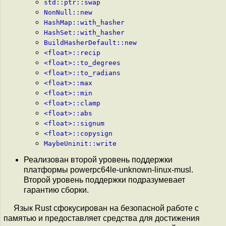
std::ptr::swap
NonNull::new
HashMap::with_hasher
HashSet::with_hasher
BuildHasherDefault::new
<float>::recip
<float>::to_degrees
<float>::to_radians
<float>::max
<float>::min
<float>::clamp
<float>::abs
<float>::signum
<float>::copysign
MaybeUninit::write
Реализован второй уровень поддержки
платформы powerpc64le-unknown-linux-musl.
Второй уровень поддержки подразумевает
гарантию сборки.
Язык Rust сфокусирован на безопасной работе с
памятью и предоставляет средства для достижения