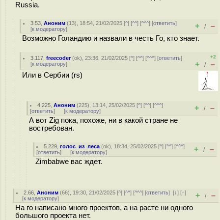
Russia.
3.53
,
Аноним
(
13
), 18:54, 21/02/2025 [
^
] [
^^
] [
^^^
] [
ответить
]
+
–
/
[
к модератору
]
Возможно Голандию и назвали в честь Го, кто знает.
+2
3.117
,
freecoder
(
ok
), 23:36, 21/02/2025 [
^
] [
^^
] [
^^^
] [
ответить
]
+
–
[
к модератору
]
/
Или в Сербии (rs)
4.225
,
Аноним
(
225
), 13:14, 25/02/2025 [
^
] [
^^
] [
^^^
]
+
–
/
[
ответить
]
[
к модератору
]
А вот Zig пока, похоже, ни в какой стране не
востребован.
5.229
,
голос_из_леса
(
ok
), 18:34, 25/02/2025 [
^
] [
^^
] [
^^^
]
+
–
/
[
ответить
]
[
к модератору
]
Zimbabwe вас ждет.
2.66
,
Аноним
(
66
), 19:30, 21/02/2025 [
^
] [
^^
] [
^^^
] [
ответить
]
[
↓
] [
↑
]
+
–
/
[
к модератору
]
На го написано много проектов, а на расте ни одного
большого проекта нет.