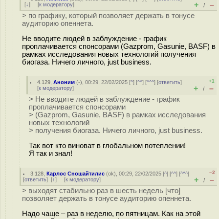
+
–
[
↓
] [
к модератору
]
/
> по графику, который позволяет держать в тонусе
аудиторию опеннета.
Не вводите людей в заблуждение - график
проплачивается спонсорами (Gazprom, Gasunie, BASF) в
рамках исследования новых технологий получения
биогаза. Ничего личного, just business.
+1
4.129
,
Аноним
(
-
), 00:29, 22/02/2025 [
^
] [
^^
] [
^^^
] [
ответить
]
+
–
[
к модератору
]
/
> Не вводите людей в заблуждение - график
проплачивается спонсорами
> (Gazprom, Gasunie, BASF) в рамках исследования
новых технологий
> получения биогаза. Ничего личного, just business.
Так вот кто виноват в глобальном потеплении!
Я так и знал!
–2
3.128
,
Карлос Сношайтилис
(
ok
), 00:29, 22/02/2025 [
^
] [
^^
] [
^^^
]
+
–
[
ответить
]
[
↑
] [
к модератору
]
/
> выходят стабильно раз в шесть недель [что]
позволяет держать в тонусе аудиторию опеннета.
Надо чаще – раз в неделю, по пятницам. Как на этой