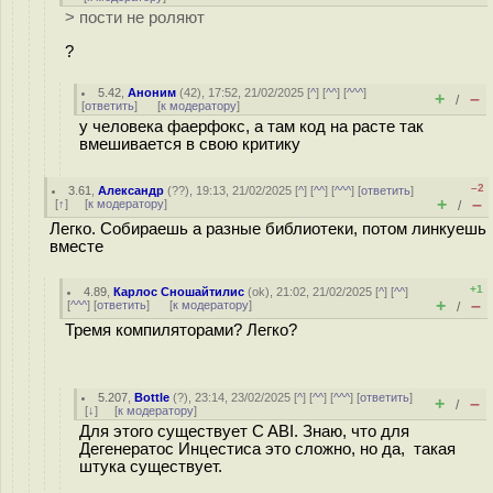
> пости не роляют
?
5.42
,
Аноним
(
42
), 17:52, 21/02/2025 [
^
] [
^^
] [
^^^
]
+
–
/
[
ответить
]
[
к модератору
]
у человека фаерфокс, а там код на расте так
вмешивается в свою критику
–2
3.61
,
Александр
(
??
), 19:13, 21/02/2025 [
^
] [
^^
] [
^^^
] [
ответить
]
+
–
[
↑
] [
к модератору
]
/
Легко. Собираешь а разные библиотеки, потом линкуешь
вместе
+1
4.89
,
Карлос Сношайтилис
(
ok
), 21:02, 21/02/2025 [
^
] [
^^
]
+
–
[
^^^
] [
ответить
]
[
к модератору
]
/
Тремя компиляторами? Легко?
5.207
,
Bottle
(
?
), 23:14, 23/02/2025 [
^
] [
^^
] [
^^^
] [
ответить
]
+
–
/
[
↓
] [
к модератору
]
Для этого существует C ABI. Знаю, что для
Дегенератос Инцестиса это сложно, но да, такая
штука существует.