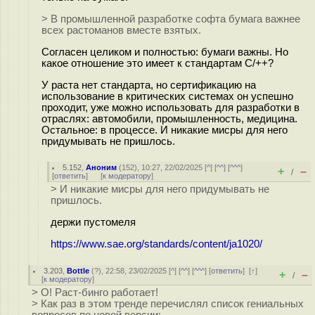
> В промышленной разработке софта бумага важнее
всех растоманов вместе взятых.
Согласен целиком и полностью: бумаги важны. Но
какое отношение это имеет к стандартам С/++?
У раста нет стандарта, но сертификацию на
использование в критических системах он успешно
проходит, уже можно использовать для разработки в
отраслях: автомобили, промышленность, медицина.
Остальное: в процессе. И никакие мисры для него
придумывать не пришлось.
5.152
,
Аноним
(
152
), 10:27, 22/02/2025 [
^
] [
^^
] [
^^^
]
+
–
/
[
ответить
]
[
к модератору
]
> И никакие мисры для него придумывать не
пришлось.
держи пустомеля
https://www.sae.org/standards/content/ja1020/
3.203
,
Bottle
(
?
), 22:58, 23/02/2025 [
^
] [
^^
] [
^^^
] [
ответить
]
[
↑
]
+
–
/
[
к модератору
]
> О! Раст-бинго работает!
> Как раз в этом тренде перечислял список гениальных