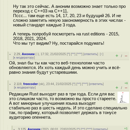
Ну так это сейчас. А аноним возможно знает только про
переход с C++03 на C++11.
Пссс... там еще есть 14, 17, 20, 23 и будущий 26. И не
сложно заметить некую закономерность в этих числах -
новый стандарт каждые 3 года.
А теперь попробуй посмотреть на rust editions - 2015,
2018, 2021, 2024.
Что мы тут видим? Ну, постарайся подумать!
2.29
,
Аноним
(
-
), 17:32, 21/02/2025 [
^
] [
^^
] [
^^^
] [
ответить
]
[
↑
]
+
–
/
[
к модератору
]
Ой, знал бы ты как часто веб-технологии часто
обновляются. Их хоть каждый день можно учить и всё-
равно знания будут устаревшими.
+6
2.119
,
freecoder
(
ok
), 23:44, 21/02/2025 [
^
] [
^^
] [
^^^
] [
ответить
]
+
–
[
к модератору
]
/
Редакции Rust выходят раз в три года. Если для вас
это слишком часто, то возможно вы просто стареете.
А вот минорные улучшения языка выходят
стабильно раз в шесть недель. И это сделано специально
так, по графику, который позволяет держать в тонусе
аудиторию опеннета.
+1
3.125
,
Аноним
(
202
), 00:01, 22/02/2025 [
^
] [
^^
] [
^^^
] [
ответить
]