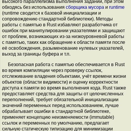
высокого параллелизма выполнения заданий, при этом
обходясь без использования
сборщика мусора
и
runtime
(runtime сводится к базовой инициализации и
сопровождению стандартной библиотеки). Методы
работы с памятью в Rust избавляют разработчика от
ошибок при манипулировании указателями и защищают
от проблем, возникающих из-за низкоуровневой работы
с памятью, таких как обращение к области памяти после
её освобождения, разыменование нулевых указателей,
выход за границы буфера и т.п.
Безопасная работа с памятью обеспечивается в Rust
во время компиляции через проверку ссылок,
отслеживание владения объектами, учёт времени жизни
объектов (области видимости) и оценку корректности
доступа к памяти во время выполнения кода. Rust также
предоставляет средства для защиты от целочисленных
переполнений, требует обязательной инициализации
значений переменных перед использованием, лучше
обрабатывает ошибки в стандартной библиотеке,
применяет концепцию неизменяемости (immutable)
ссылок и переменных по умолчанию, предлагает
сильную статическую типизацию для минимизации