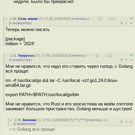
неделе. Было бы прекрасно!
+4
1.26
,
Соль земли
(
?
), 17:28, 21/02/2025 [
ответить
] [
﹢﹢﹢
] [
· · ·
]
[
↑
]
+
–
[
к модератору
]
/
Теперь можно писать
[package]
edition = '2024'
+2
1.31
,
Уууууъъъ
(
?
), 17:38, 21/02/2025 [
ответить
] [
﹢﹢﹢
] [
· · ·
]
[
↓
]
+
–
[
к модератору
]
/
Мне не нравится, что надо его ставить через rustup, с Golang
всё проще!
rm -rf /usr/local/go && tar -C /usr/local -xzf go1.24.0.linux-
amd64.tar.gz
export PATH=$PATH:/usr/local/go/bin
Мне не нравится, что Rust и его экосистема на моём лэптопе
занимает большое пространство, Golang меньше и шустрее!
2.33
,
Аноним
(
-
), 17:41, 21/02/2025 [
^
] [
^^
] [
^^^
] [
ответить
]
[
↓
]
+
–
/
[
к модератору
]
> с Golang всё проще!