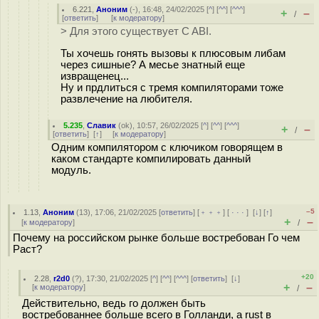
6.221
,
Аноним
(
-
), 16:48, 24/02/2025 [
^
] [
^^
] [
^^^
]
+
–
/
[
ответить
]
[
к модератору
]
> Для этого существует C ABI.
Ты хочешь гонять вызовы к плюсовым либам
через сишные? А месье знатный еще
извращенец...
Ну и прдлиться с тремя компиляторами тоже
развлечение на любителя.
5.235
,
Славик
(
ok
), 10:57, 26/02/2025 [
^
] [
^^
] [
^^^
]
+
–
/
[
ответить
]
[
↑
] [
к модератору
]
Одним компилятором с ключиком говорящем в
каком стандарте компилировать данный
модуль.
–5
1.13
,
Аноним
(
13
), 17:06, 21/02/2025 [
ответить
] [
﹢﹢﹢
] [
· · ·
]
[
↓
] [
↑
]
+
–
[
к модератору
]
/
Почему на российском рынке больше востребован Го чем
Раст?
+20
2.28
,
r2d0
(
?
), 17:30, 21/02/2025 [
^
] [
^^
] [
^^^
] [
ответить
]
[
↓
]
+
–
[
к модератору
]
/
Действительно, ведь го должен быть
востребованнее больше всего в Голланди, а rust в