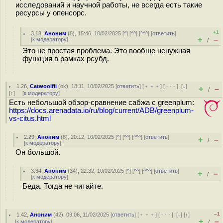
исследований и научной работы, не всегда есть такие
ресурсы у опенсорс.
+1
3.18
,
Аноним
(
8
), 15:46, 10/02/2025 [
^
] [
^^
] [
^^^
] [
ответить
]
+
–
[
к модератору
]
/
Это не простая проблема. Это вообще ненужная
функция в рамках рсубд.
1.26
,
Catwoolfii
(
ok
), 18:11, 10/02/2025 [
ответить
] [
﹢﹢﹢
] [
· · ·
]
[
↓
]
+
–
/
[
↑
] [
к модератору
]
Есть небольшой обзор-сравнение сабжа с greenplum:
https://docs.arenadata.io/ru/blog/current/ADB/greenplum-
vs-citus.html
2.29
,
Аноним
(
8
), 20:12, 10/02/2025 [
^
] [
^^
] [
^^^
] [
ответить
]
+
–
/
[
к модератору
]
Он большой.
3.34
,
Аноним
(
34
), 22:32, 10/02/2025 [
^
] [
^^
] [
^^^
] [
ответить
]
+
–
/
[
к модератору
]
Беда. Тогда не читайте.
–1
1.42
,
Аноним
(
42
), 09:06, 11/02/2025 [
ответить
] [
﹢﹢﹢
] [
· · ·
]
[
↓
] [
↑
]
+
–
[
к модератору
]
/