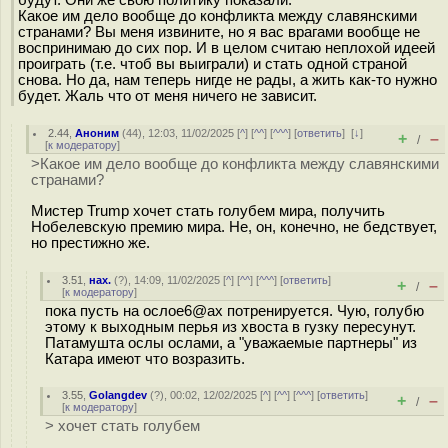
будут. Они же свою политику показали.
Какое им дело вообще до конфликта между славянскими
странами? Вы меня извините, но я вас врагами вообще не
воспринимаю до сих пор. И в целом считаю неплохой идеей
проиграть (т.е. чтоб вы выиграли) и стать одной страной
снова. Но да, нам теперь нигде не рады, а жить как-то нужно
будет. Жаль что от меня ничего не зависит.
2.44
,
Аноним
(
44
), 12:03, 11/02/2025 [
^
] [
^^
] [
^^^
] [
ответить
]
[
↓
]
+
–
/
[
к модератору
]
>Какое им дело вообще до конфликта между славянскими
странами?
Мистер Trump хочет стать голубем мира, получить
Нобелевскую премию мира. Не, он, конечно, не бедствует,
но престижно же.
3.51
,
нах.
(
?
), 14:09, 11/02/2025 [
^
] [
^^
] [
^^^
] [
ответить
]
+
–
/
[
к модератору
]
пока пусть на ослое6@ах потренируется. Чую, голубю
этому к выходным перья из хвоста в гузку пересунут.
Патамушта ослы ослами, а "уважаемые партнеры" из
Катара имеют что возразить.
3.55
,
Golangdev
(
?
), 00:02, 12/02/2025 [
^
] [
^^
] [
^^^
] [
ответить
]
+
–
/
[
к модератору
]
> хочет стать голубем