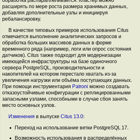
обработка распараллеливается. Кластер можно
расширять по мере роста размера хранимых данных,
добавляя дополнительные узлы и инициируя
ребалансировку.
В качестве типовых примеров использования Citus
отмечается выполнение аналитических запросов и
обработка больших массивов данных в форме
временного ряда (например, логи или опрос состояния
датчиков). Citus также подходит для модернизации
имеющейся инфраструктуры на базе одиночного
сервера PostgreSQL, производительности и
накопителей на котором перестало хватать из-за
увеличения нагрузки или объёма поступающих данных.
При помощи инструментария
Patroni
можно создавать
отказоустойчивые конфигурации с реплицированными
запасными узлами, способными в случае сбоя занять
место основных узлов.
Изменения
в выпуске
Citus 13.0
:
Переход на использование ветки PostgreSQL 17.
Возможность использования в распределённых