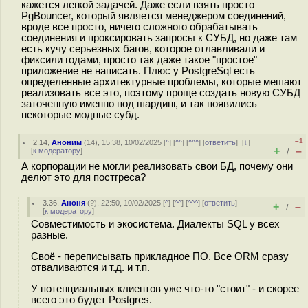
кажется легкой задачей. Даже если взять просто
PgBouncer, который является менеджером соединений,
вроде все просто, ничего сложного обрабатывать
соединения и проксировать запросы к СУБД, но даже там
есть кучу серьезных багов, которое отлавливали и
фиксили годами, просто так даже такое "простое"
приложение не написать. Плюс у PostgreSql есть
определенные архитектурные проблемы, которые мешают
реализовать все это, поэтому проще создать новую СУБД
заточенную именно под шардинг, и так появились
некоторые модные субд.
–1
2.14
,
Аноним
(
14
), 15:38, 10/02/2025 [
^
] [
^^
] [
^^^
] [
ответить
]
[
↓
]
+
–
[
к модератору
]
/
А корпорации не могли реализовать свои БД, почему они
делют это для постгреса?
3.36
,
Аноня
(
?
), 22:50, 10/02/2025 [
^
] [
^^
] [
^^^
] [
ответить
]
+
–
/
[
к модератору
]
Совместимость и экосистема. Диалекты SQL у всех
разные.
Своё - переписывать прикладное ПО. Все ORM сразу
отваливаются и т.д. и т.п.
У потенциальных клиентов уже что-то "стоит" - и скорее
всего это будет Postgres.