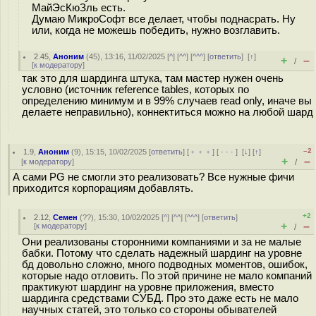
МайЭсКюЗль есть.
Думаю МикроСофт все делает, чтобы поднасрать. Ну
или, когда не можешь победить, нужно возглавить.
2.45
,
Аноним
(
45
), 13:16, 11/02/2025 [
^
] [
^^
] [
^^^
] [
ответить
]
[
↑
]
+
–
/
[
к модератору
]
так это для шардинга штука, там мастер нужен очень
условно (источник reference tables, которых по
определению минимум и в 99% случаев read only, иначе вы
делаете неправильно), коннектиться можно на любой шард
–2
1.9
,
Аноним
(
9
), 15:15, 10/02/2025 [
ответить
] [
﹢﹢﹢
] [
· · ·
]
[
↓
] [
↑
]
+
–
[
к модератору
]
/
А сами PG не смогли это реализовать? Все нужные фичи
приходится корпорациям добавлять.
+2
2.12
,
Семен
(
??
), 15:30, 10/02/2025 [
^
] [
^^
] [
^^^
] [
ответить
]
+
–
[
к модератору
]
/
Они реализованы сторонними компаниями и за не малые
бабки. Потому что сделать надежный шардинг на уровне
бд довольно сложно, много подводных моментов, ошибок,
которые надо отловить. По этой причине не мало компаний
практикуют шардинг на уровне приложения, вместо
шардинга средствами СУБД. Про это даже есть не мало
научных статей, это только со стороны обывателей