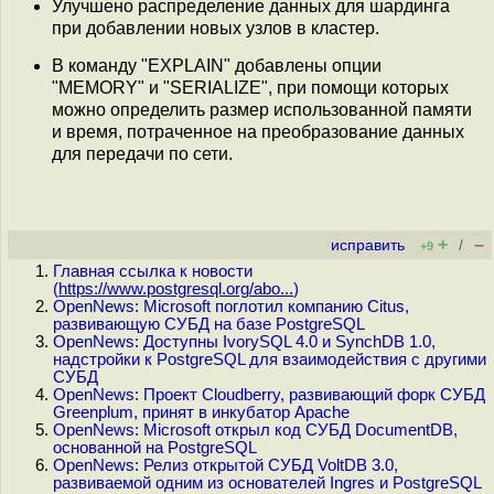
Улучшено распределение данных для шардинга
при добавлении новых узлов в кластер.
В команду "EXPLAIN" добавлены опции
"MEMORY" и "SERIALIZE", при помощи которых
можно определить размер использованной памяти
и время, потраченное на преобразование данных
для передачи по сети.
+
–
исправить
/
+9
Главная ссылка к новости
(
https://www.postgresql.org/abo...
)
OpenNews: Microsoft поглотил компанию Citus,
развивающую СУБД на базе PostgreSQL
OpenNews: Доступны IvorySQL 4.0 и SynchDB 1.0,
надстройки к PostgreSQL для взаимодействия с другими
СУБД
OpenNews: Проект Cloudberry, развивающий форк СУБД
Greenplum, принят в инкубатор Apache
OpenNews: Microsoft открыл код СУБД DocumentDB,
основанной на PostgreSQL
OpenNews: Релиз открытой СУБД VoltDB 3.0,
развиваемой одним из основателей Ingres и PostgreSQL