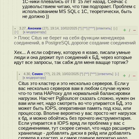
1C-ники плевались от ПГ 15 лет назад. Сейчас с
удовольствием читаю, что там подгорает. Проблем с
использованием MS SQL c 1C, теоретически, быть
не должно ))
3.27
,
Аноним
(
27
), 19:14, 10/02/2025 [
^
] [
^^
] [
^^^
] [
ответить
]
[
↓
]
+
–
/
[
↑
] [
к модератору
]
> Плюс Сitus не берет на себя функции менеджера
соединений, в PostgreSQL дорогое создание соединений
Хех... А если софтину, которую я юзаю, писали умные
люди и она держит пул соедиений к БД, через которые
идут все запросы, так сабж для меня ващще тортик?
4.30
,
Семен
(
??
), 21:29, 10/02/2025 [
^
] [
^^
] [
^^^
] [
ответить
]
[
↓
]
+
–
/
[
к модератору
]
Citus это кластер и это несколько серверов. Если у
вас несколько серверов вам в любом случае нужно
что-то типа HAProxy для нормальной балансировки
нагрузки. Насчет PgBouncer сказать сложно, нужен он
вам или нет, надо смотреть во что упирается БД, это
может быть IOPS, оперативная память под кэш, или
процессор. Вполне вероятно у вас просто нет нагрузок
к бд, и можно обойтись без прочего инструментария.
Если упирается в IOPS вряд ли проблема у вас с
соединениями, тут скорее сигнал, что надо расширять
хранилище - добавлять диски в рейд или добавлять
сервера в кластер, и самое главное вероятно надо