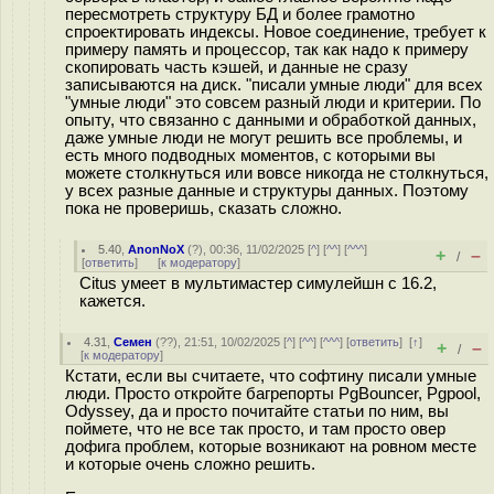
пересмотреть структуру БД и более грамотно
спроектировать индексы. Новое соединение, требует к
примеру память и процессор, так как надо к примеру
скопировать часть кэшей, и данные не сразу
записываются на диск. "писали умные люди" для всех
"умные люди" это совсем разный люди и критерии. По
опыту, что связанно с данными и обработкой данных,
даже умные люди не могут решить все проблемы, и
есть много подводных моментов, с которыми вы
можете столкнуться или вовсе никогда не столкнуться,
у всех разные данные и структуры данных. Поэтому
пока не проверишь, сказать сложно.
5.40
,
AnonNoX
(
?
), 00:36, 11/02/2025 [
^
] [
^^
] [
^^^
]
+
–
/
[
ответить
]
[
к модератору
]
Citus умеет в мультимастер симулейшн с 16.2,
кажется.
4.31
,
Семен
(
??
), 21:51, 10/02/2025 [
^
] [
^^
] [
^^^
] [
ответить
]
[
↑
]
+
–
/
[
к модератору
]
Кстати, если вы считаете, что софтину писали умные
люди. Просто откройте багрепорты PgBouncer, Pgpool,
Odyssey, да и просто почитайте статьи по ним, вы
поймете, что не все так просто, и там просто овер
дофига проблем, которые возникают на ровном месте
и которые очень сложно решить.