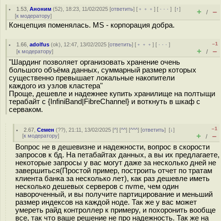
1.53
,
Аноним
(
52
), 18:23, 11/02/2025 [
ответить
] [
﹢﹢﹢
] [
· · ·
]
[
↑
]
+
–
/
[
к модератору
]
Концепция поменялась. MS - корпорация добра.
–1
1.66
,
adolfus
(
ok
), 12:47, 13/02/2025 [
ответить
] [
﹢﹢﹢
] [
· · ·
]
+
–
[
к модератору
]
/
"Шардинг позволяет организовать хранение очень
большого объёма данных, суммарный размер которых
существенно превышает локальные накопители
каждого из узлов кластера"
Проще, дешевле и надежнее купить хранилище на полтыщи
терабайт с {InfiniBand|FibreChannel} и воткнуть в шкаф с
серваком.
–1
2.67
,
Семен
(
??
), 21:11, 13/02/2025 [
^
] [
^^
] [
^^^
] [
ответить
]
[
↓
]
+
–
[
к модератору
]
/
Вопрос не в дешевизне и надежности, вопрос в скорости
запросов к бд. На петабайтах данных, а вы их предлагаете,
некоторые запросы у вас могут даже за несколько дней не
завершиться(Простой пример, построить отчет по тратам
клиента банка за несколько лет), как раз дешевле иметь
несколько дешевых серверов с nvme, чем один
навороченный, и вы получите партицирование и меньший
размер индексов на каждой ноде. Так же у вас может
умереть райд контроллер к примеру, и похоронить вообще
все, так что ваше решение не про надежность. Так же на