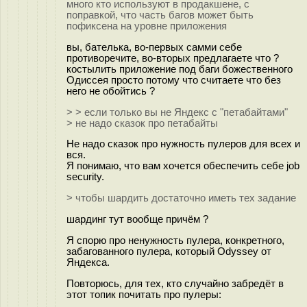
много кто используют в продакшене, с
поправкой, что часть багов может быть
пофиксена на уровне приложения
вы, бателька, во-первых самми себе
противоречите, во-вторых предлагаете что ?
костылить приложение под баги божественного
Одиссея просто потому что считаете что без
него не обойтись ?
> > если только вы не Яндекс с "петабайтами"
> не надо сказок про петабайты
Не надо сказок про нужность пулеров для всех и
вся.
Я понимаю, что вам хочется обеспечить себе job
security.
> чтобы шардить достаточно иметь тех задание
шардинг тут вообще причём ?
Я спорю про ненужность пулера, конкретного,
забагованного пулера, который Odyssey от
Яндекса.
Повторюсь, для тех, кто случайно забредёт в
этот топик почитать про пулеры: