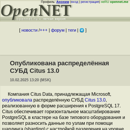
Профиль:
Аноним
(
вход
|
регистрация
)
неRU
opennet.me
[
новости
/
+++
|
форум
|
теги
|
]
Опубликована распределённая
СУБД Citus 13.0
10.02.2025 13:20 (MSK)
Компания Citus Data, принадлежащая Microsoft,
опубликовала
распределённую СУБД
Citus 13.0
,
реализованную в форме расширения к PostgreSQL 17.
Citus обеспечивает горизонтальное масштабирование
PostgreSQL в кластере на базе типового оборудования и
позволяет разносить данные по узлам при помощи
шардинга (sharding) с настройкой разделения на уровне