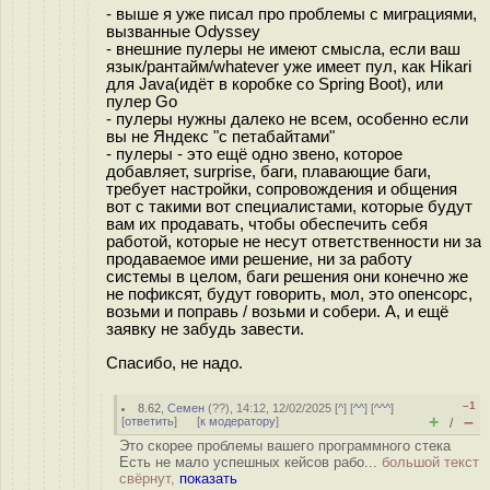
- выше я уже писал про проблемы с миграциями,
вызванные Odyssey
- внешние пулеры не имеют смысла, если ваш
язык/рантайм/whatever уже имеет пул, как Hikari
для Java(идёт в коробке со Spring Boot), или
пулер Go
- пулеры нужны далеко не всем, особенно если
вы не Яндекс "с петабайтами"
- пулеры - это ещё одно звено, которое
добавляет, surprise, баги, плавающие баги,
требует настройки, сопровождения и общения
вот с такими вот специалистами, которые будут
вам их продавать, чтобы обеспечить себя
работой, которые не несут ответственности ни за
продаваемое ими решение, ни за работу
системы в целом, баги решения они конечно же
не пофиксят, будут говорить, мол, это опенсорс,
возьми и поправь / возьми и собери. А, и ещё
заявку не забудь завести.
Спасибо, не надо.
–1
8.62
,
Семен
(
??
), 14:12, 12/02/2025 [
^
] [
^^
] [
^^^
]
+
–
[
ответить
]
[
к модератору
]
/
Это скорее проблемы вашего программного стека
Есть не мало успешных кейсов рабо...
большой текст
свёрнут,
показать