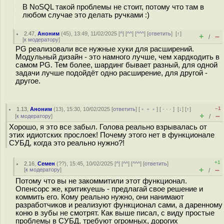
В NoSQL такой проблемы не стоит, потому что там в
любом случае это делать ручками :)
2.47
,
Аноним
(
45
), 13:49, 11/02/2025 [
^
] [
^^
] [
^^^
] [
ответить
]
[
↑
]
+
–
/
[
к модератору
]
PG реализовали все нужные хуки для расширений.
Модульный дизайн - это намного лучше, чем хардкодить в
самом PG. Тем более, шардинг бывает разный, для одной
задачи лучше подойдёт одно расширение, для другой -
другое.
–1
1.13
,
Аноним
(
13
), 15:30, 10/02/2025 [
ответить
] [
﹢﹢﹢
] [
· · ·
]
[
↓
] [
↑
]
+
–
[
к модератору
]
/
Хорошо, я это все забыл. Голова реально взрывалась от
этих идиотских прослоек! Почему этого нет в функционале
СУБД, когда это реально нужно?!
+1
2.16
,
Семен
(
??
), 15:45, 10/02/2025 [
^
] [
^^
] [
^^^
] [
ответить
]
+
–
[
к модератору
]
/
Потому что вы не закоммитили этот функционал.
Опенсорс же, критикуешь - предлагай свое решение и
коммить его. Кому реально нужно, они нанимают
разработчиков и реализуют функционал сами, а даренному
коню в зубы не смотрят. Как выше писал, с виду простые
проблемы в СУБД, требуют огромных, дорогих