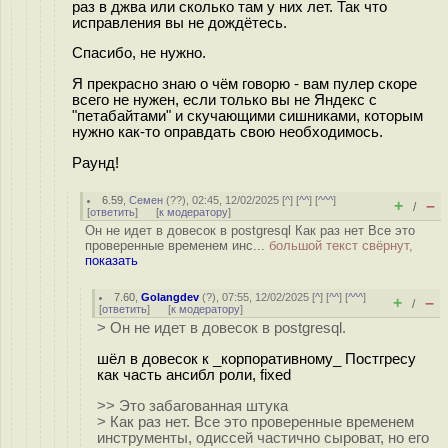
раз в джва или сколько там у них лет. Так что
исправления вы не дождётесь.
Спасибо, не нужно.
Я прекрасно знаю о чём говорю - вам пулер скоре
всего не нужен, если только вы не Яндекс с
"петабайтами" и скучающими сишниками, которым
нужно как-то оправдать свою необходимось.
Раунд!
6.59
,
Семен
(
??
), 02:45, 12/02/2025 [
^
] [
^^
] [
^^^
]
+
–
/
[
ответить
]
[
к модератору
]
Он не идет в довесок в postgresql Как раз нет Все это
проверенные временем инс...
большой текст свёрнут,
показать
7.60
,
Golangdev
(
?
), 07:55, 12/02/2025 [
^
] [
^^
] [
^^^
]
+
–
/
[
ответить
]
[
к модератору
]
> Он не идет в довесок в postgresql.
шёл в довесок к _корпоративному_ Постгресу
как часть ансибл роли, fixed
>> Это забагованная штука
> Как раз нет. Все это проверенные временем
инструменты, одиссей частично сыроват, но его