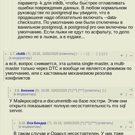
параметр -k для initdb, чтобы быстрее отлавливать
ошибки повреждения данных. В любом нормальном
руководстве по postgresql вы увидите, что в
продакшене надо обязательно включать --data-
checksums. По умолчанию они были отключены в
ванильном postgresql, в postgresql pro они включены по
умолчанию. Если лыжи не едут по асфальту, то дело
далеко не в лыжах, а в ездаке...
1.7
,
chdlb
(
?
), 15:01, 10/02/2025 [
ответить
] [
﹢﹢﹢
] [
· · ·
]
[
↓
] [
↑
]
+
–
/
[
к модератору
]
а всё, вопрос снимается, эта шляпа single-master, а multi-
master только через DTC и вообще не является режимом по
умолчанию, или с кастомным механизмом резолва
конфликтов
+2
2.8
,
Аноним
(
8
), 15:08, 10/02/2025 [
^
] [
^^
] [
^^^
] [
ответить
]
[
↓
]
+
–
[
к модератору
]
/
У Майкрософта и documentdb на базе постгри. Этим они
открыто показывают полную несостоятельность ms sql
server.
+1
3.10
,
Ося Бендер
(
?
), 15:16, 10/02/2025 [
^
] [
^^
] [
^^^
] [
ответить
]
+
–
[
к модератору
]
/
В таком случае и Оракул несостоятелен. У них тоже