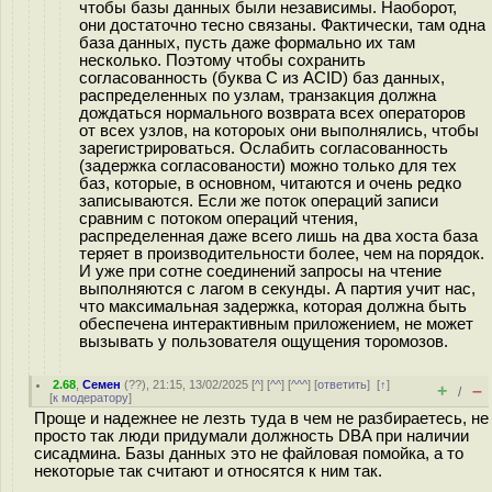
чтобы базы данных были независимы. Наоборот,
они достаточно тесно связаны. Фактически, там одна
база данных, пусть даже формально их там
несколько. Поэтому чтобы сохранить
согласованность (буква C из ACID) баз данных,
распределенных по узлам, транзакция должна
дождаться нормального возврата всех операторов
от всех узлов, на котороых они выполнялись, чтобы
зарегистрироваться. Ослабить согласованность
(задержка согласованости) можно только для тех
баз, которые, в основном, читаются и очень редко
записываются. Если же поток операций записи
сравним с потоком операций чтения,
распределенная даже всего лишь на два хоста база
теряет в производительности более, чем на порядок.
И уже при сотне соединений запросы на чтение
выполняются с лагом в секунды. А партия учит нас,
что максимальная задержка, которая должна быть
обеспечена интерактивным приложением, не может
вызывать у пользователя ощущения торомозов.
2.68
,
Семен
(
??
), 21:15, 13/02/2025 [
^
] [
^^
] [
^^^
] [
ответить
]
[
↑
]
+
–
/
[
к модератору
]
Проще и надежнее не лезть туда в чем не разбираетесь, не
просто так люди придумали должность DBA при наличии
сисадмина. Базы данных это не файловая помойка, а то
некоторые так считают и относятся к ним так.