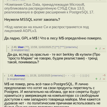
>Компания Citus Data, принадлежащая Microsoft,
опубликовала распределённую СУБД Citus 13.0,
реализованную в форме расширения к PostgreSQL 17.
Неужели MSSQL хотят закопать?
>Код написан на языке Си и распространяется под
лицензией AGPLv3.
Да ладно, GPL и M$ ! Что в лесу M$ определённо померло.
2.49
,
User
(
??
), 13:59, 11/02/2025 [
^
] [
^^
] [
^^^
] [
ответить
]
+
–
/
[
к модератору
]
Да-да, вслед за ораслью - те вот berkley db купили (Про
"просто Марию" не говорю, будем реалистами) - тренд
такой, понимаешь?
–1
1.43
,
Аноним
(
-
), 10:26, 11/02/2025 [
ответить
] [
﹢﹢﹢
] [
· · ·
]
[
↓
] [
↑
]
+
–
[
к модератору
]
/
M$ не помер, речь всё-таки о PostgreSQL. Я лично
предполагаю что хотят на свои продукты перетянуть с
Postgres. И желательно на облака, где все секреты будут
храниться у американцев на компьютерах со свободным
доступом к ним западного товарища майора. Мне кажется
дураков нет - по политическим причинам использовать не