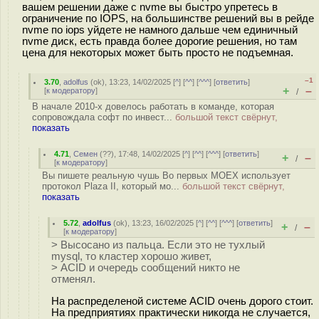
вашем решении даже с nvme вы быстро упретесь в
ограничение по IOPS, на большинстве решений вы в рейде
nvme по iops уйдете не намного дальше чем единичный
nvme диск, есть правда более дорогие решения, но там
цена для некоторых может быть просто не подъемная.
–1
3.70
,
adolfus
(
ok
), 13:23, 14/02/2025 [
^
] [
^^
] [
^^^
] [
ответить
]
+
–
[
к модератору
]
/
В начале 2010-х довелось работать в команде, которая
сопровождала софт по инвест...
большой текст свёрнут,
показать
4.71
,
Семен
(
??
), 17:48, 14/02/2025 [
^
] [
^^
] [
^^^
] [
ответить
]
+
–
/
[
к модератору
]
Вы пишете реальную чушь Во первых MOEX использует
протокол Plaza II, который мо...
большой текст свёрнут,
показать
5.72
,
adolfus
(
ok
), 13:23, 16/02/2025 [
^
] [
^^
] [
^^^
] [
ответить
]
+
–
/
[
к модератору
]
> Высосано из пальца. Если это не тухлый
mysql, то кластер хорошо живет,
> ACID и очередь сообщений никто не
отменял.
На распределеной системе ACID очень дорого стоит.
На предприятиях практически никогда не случается,