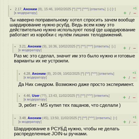
+1
2.17
,
Аноним
(
8
), 15:46, 10/02/2025 [
^
] [
^^
] [
^^^
] [
ответить
]
[
↓
] [
↑
]
+
–
[
к модератору
]
/
Ты наверно поправильному хотел спросить зачем вообще
шардирование нужно рсубд. Ведь всем кому это
действительно нужно используют nosql где шардирование
работает из коробки с нулём лишних телодвижений.
3.21
,
Аноним
(
9
), 16:36, 10/02/2025 [
^
] [
^^
] [
^^^
] [
ответить
]
[
↓
]
+
–
/
[
к модератору
]
Раз мс это сделал, значит им это было нужно и готовые
варианты их не устроили.
+1
4.28
,
Аноним
(
8
), 20:09, 10/02/2025 [
^
] [
^^
] [
^^^
] [
ответить
]
+
–
[
к модератору
]
/
Да Них синдром. Возможно даже просто эксперимент.
4.46
,
User
(
??
), 13:43, 11/02/2025 [
^
] [
^^
] [
^^^
] [
ответить
]
+
–
/
[
к модератору
]
Э, ребят - MS купил тех пацанов, что сделали )
+1
3.48
,
Аноним
(
45
), 13:50, 11/02/2025 [
^
] [
^^
] [
^^^
] [
ответить
]
[
↑
]
+
–
[
к модератору
]
/
Шардирование в РСУБД нужно, чтобы не делать
распределенные JOIN-ы ручками.