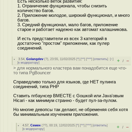
Есть несколько веток развития:
1. Ограничение фунционала, чтобы снизить
количество багов.
2. Приложение молодое, широкий функционал, и много
багов.
3. Средний функционал, мало багов, приложение
старое и работает надежно как автомат калашникова.
И есть представители из всех 3 категорий в
достаточно "простом" приложении, как пулер
соединений.
3.54
,
Golangdev
(
?
), 23:55, 11/02/2025 [
^
] [
^^
] [
^^^
] [
ответить
]
[
↑
]
+
–
/
[
к модератору
]
> для нормального кластера вам понадобится еще что-
то типа PgBouncer
Справедливо только для языков, где НЕТ пулинга
соединений, типа PHP
Ставить пгбаунсер ВМЕСТЕ с Goшкой или Java'овым
Hicari - как минимум странно - будет пул-за-пулом.
Но многие девопсы так делают, не обременяя себя хотя
бы минимальным изучением приложения.
4.57
,
Семен
(
??
), 00:19, 12/02/2025 [
^
] [
^^
] [
^^^
] [
ответить
]
+
–
/
[
к модератору
]