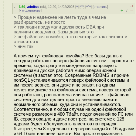
–1
3.69
,
adolfus
(
ok
), 12:20, 14/02/2025 [
^
] [
^^
] [
^^^
] [
ответить
]
+
–
[
к модератору
]
/
> Проще и надежнее не лезть туда в чем не
разбираетесь, не просто
> так люди придумали должность DBA при
наличии сисадмина. Базы данных это
> не файловая помойка, а то некоторые так считают и
относятся к
> ним так.
А причем тут файловая помойка? Все базы данных
сегодня работают поверх файловых систем -- прошли те
времена, когда орацле и межделмаш напрямую с
драйверами дисков работал мимо операционной
системы (я застал это). Современые RDBMS и прочие
nonSQL устанавливаются поверх файловой системы и
им пофиг, вернее, они даже и не знают, на одном
железном диске эта файловая система, поверх которой
они работают, расположена или на тысяче -- файловая
система для них делает просто внешнюю память
нормального объема, куда они и устанавливаются.
Соответственно, в любом случае на одной файловой
системе размером в 480 Тбайт, подключенной по FC или
IB, сервер орацле и даже постгрес, на системе с 128
ядрами будет обслуживать клиентов на порядок
быстрее, чем 8 отдельных серверов каждый с 16 ядрами
и 64 Тбайт внешней памяти. Вы просто нормальных