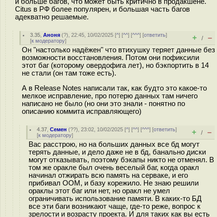
и больше багов, что может быть критично в продакшене.
Citus в РФ более популярен, и большая часть багов
адекватно решаемые.
3.35
,
Аноня
(
?
), 22:45, 10/02/2025 [
^
] [
^^
] [
^^^
] [
ответить
]
+
–
/
[
к модератору
]
Он "настолько надёжен" что втихушку теряет данные без
возможности восстановления. Потом они пофиксили
этот баг (которому овердофига лет), но бэкпортить в 14
не стали (он там тоже есть).
А в Release Notes написали так, как будто это какое-то
мелкое исправление, про потерю данных там ничего
написано не было (но они это знали - понятно по
описанию коммита исправляющего)
4.37
,
Семен
(
??
), 23:02, 10/02/2025 [
^
] [
^^
] [
^^^
] [
ответить
]
+
–
/
[
к модератору
]
Вас расстрою, но на больших данных все бд могут
терять данные, и дело даже не в бд, банально диски
могут отказывать, поэтому бэкапы никто не отменял. В
том же оракле был очень веселый баг, когда оракл
начинал отжирать всю память на серваке, и его
прибивал OOM, и базу корежило. Не знаю решили
ораклы этот баг или нет, но оракл не умел
ограничивать использование памяти. В каких-то БД
все эти баги возникают чаще, где-то реже, вопрос к
зрелости и возрасту проекта. И для таких как вы есть