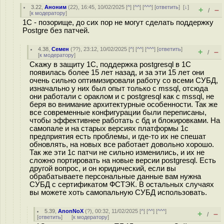
3.22
,
Аноним
(
22
), 16:45, 10/02/2025 [
^
] [
^^
] [
^^^
] [
ответить
]
[
↓
]
+
–
/
[
к модератору
]
1C - позорище, до сих пор не могут сделать поддержку
Postgre без патчей.
4.38
,
Семен
(
??
), 23:12, 10/02/2025 [
^
] [
^^
] [
^^^
] [
ответить
]
+
–
/
[
к модератору
]
Скажу в защиту 1C, поддержка postgresql в 1С
появилась более 15 лет назад, и за эти 15 лет они
очень сильно оптимизировали работу со всеми СУБД,
изначально у них был опыт только с mssql, отсюда
они работали с ораклом и с postgresql как с mssql, не
беря во внимание архитектурные особенности. Так же
все современные конфигурации были переписаны,
чтобы эффективнее работать с бд и блокировками. На
самопале и на старых версиях платформы 1с
предприятия есть проблемы, и где-то их не спешат
обновлять, на новых все работает довольно хорошо.
Так же эти 1с патчи не сильно изменились, и их не
сложно портировать на новые версии postgresql. Есть
другой вопрос, и он юридический, если вы
обрабатываете персональные данные вам нужна
СУБД с сертификатом ФСТЭК. В остальных случаях
вы можете хоть самопальную СУБД использовать.
5.39
,
AnonNoX
(
?
), 00:32, 11/02/2025 [
^
] [
^^
] [
^^^
]
+
–
/
[
ответить
]
[
к модератору
]