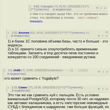
9.65
,
Golangdev
(
?
), 02:43, 13/02/2025 [
^
] [
^^
]
+
–
/
[
^^^
] [
ответить
]
[
к модератору
]
о чём я и говорил выше Нет, это не проблема моего
стека, это проблема а точнее...
текст свёрнут,
показать
+1
2.52
,
Аноним
(
52
), 18:10, 11/02/2025 [
^
] [
^^
] [
^^^
] [
ответить
]
[
↑
]
+
–
[
к модератору
]
/
1) в базах 1С половина объема базы, часто и больше - это
индексы.
2) в 1С принято сильно злоупотреблять временными
таблицами. Загонять в tmp десятки гигов постоянно и
конкуретно со 100 соединений - ежедневная рутина
1.6
,
chdlb
(
?
), 14:55, 10/02/2025 [
ответить
] [
﹢﹢﹢
] [
· · ·
]
[
↓
] [
↑
]
+
–
/
[
к модератору
]
кто может сравнить c Yugabyte?
2.15
,
Семен
(
??
), 15:39, 10/02/2025 [
^
] [
^^
] [
^^^
] [
ответить
]
+
–
/
[
к модератору
]
Это так же как сравнить куй с пальцем. Есть условно
ваниальный PostgreSQL которому почти 30 лет, он надежен
как автомат калашникова, а есть хипстерские новомодные
СУБД с блекджеком и шардингом, там больше функций, но