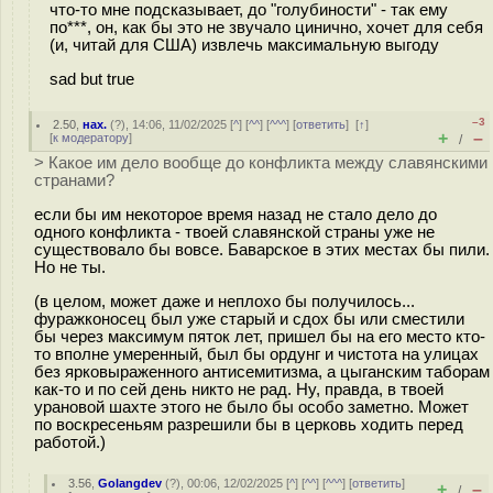
что-то мне подсказывает, до "голубиности" - так ему
по***, он, как бы это не звучало цинично, хочет для себя
(и, читай для США) извлечь максимальную выгоду
sad but true
–3
2.50
,
нах.
(
?
), 14:06, 11/02/2025 [
^
] [
^^
] [
^^^
] [
ответить
]
[
↑
]
+
–
[
к модератору
]
/
> Какое им дело вообще до конфликта между славянскими
странами?
если бы им некоторое время назад не стало дело до
одного конфликта - твоей славянской страны уже не
существовало бы вовсе. Баварское в этих местах бы пили.
Но не ты.
(в целом, может даже и неплохо бы получилось...
фуражконосец был уже старый и сдох бы или сместили
бы через максимум пяток лет, пришел бы на его место кто-
то вполне умеренный, был бы ордунг и чистота на улицах
без ярковыраженного антисемитизма, а цыганским таборам
как-то и по сей день никто не рад. Ну, правда, в твоей
урановой шахте этого не было бы особо заметно. Может
по воскресеньям разрешили бы в церковь ходить перед
работой.)
3.56
,
Golangdev
(
?
), 00:06, 12/02/2025 [
^
] [
^^
] [
^^^
] [
ответить
]
+
–
/