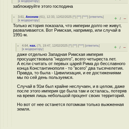
[
к модератору
]
заблокируйте этого господина
3.61
,
Аноним
(
61
), 12:33, 12/02/2025 [
^
] [
^^
] [
^^^
] [
ответить
]
+
–
/
[
к модератору
]
Только история показала, что империи долго не живут,
разваливаются. Вот Римская, например, или случай в
1991-м.
4.64
,
нах.
(
?
), 19:47, 12/02/2025 [
^
] [
^^
] [
^^^
] [
ответить
]
+
–
/
[
к модератору
]
даже отдельно Западная Римская империя
просуществовала "недолго", всего четыреста лет.
А если считать от первых царей Рима до бесславного
конца Константинополя - то "всего" два тысячелетия.
Правда, то была - Цивилизация, и ее достижениями
мы по сей день пользуемся.
Случай в 91м был крайне неслучаен, и в целом, даже
после этого империя где была там и осталась, потеряв
на время лишь небольшой процент своих территорий.
Но вот от нее останется потомкам только выжженная
земля.