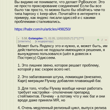
Вы видимо не понимаете, что делает PgBouncer. Это
не просто проксирование соединения! Если бы все
было так просто, то можно было бы обойтись чем-то
типа haproxy с keep-alive. Почитайте в интернете к
примеру, как яндекс писали одиссей и с какими
проблемами сталкивались.
https://habr.com/ru/articles/498250/
5.58
,
Golangdev
(
?
), 01:05, 12/02/2025 [
^
] [
^^
] [
^^^
]
+
–
/
[
ответить
]
[
к модератору
]
Может быть Яндексу это и нужно, и, может быть, им
действительно не подошли имеющиеся решения, я
вынужденно пользовался (шёл в довесок к
Постгресу) Одиссеем.
1. Это лишнее звено, которое решает проблему,
которой у вас скорее всего нет.
2. Это забагованная штука, ломающая (внезапно,
Карл) миграции Flyway добавляя плавающий баг.
3. Для того, чтобы Flyway вообще начал работать
требует настройки - отключение препаред
стейтментов. Почему - а потому что у них баг и они
вроде даже приняли MR, но
4. Очень медленный релизный цикл, выпуск релиза