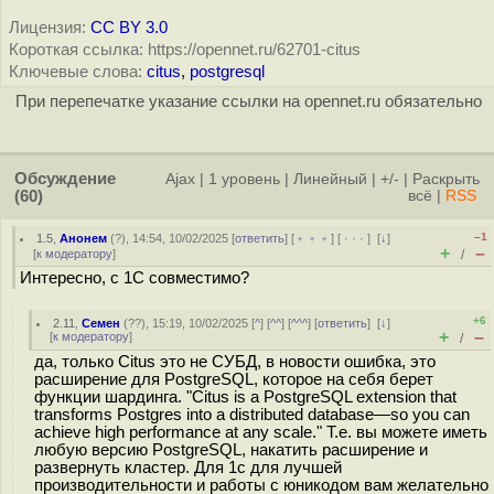
Лицензия:
CC BY 3.0
Короткая ссылка: https://opennet.ru/62701-citus
Ключевые слова:
citus
,
postgresql
При перепечатке указание ссылки на opennet.ru обязательно
Обсуждение
Ajax
|
1 уровень
|
Линейный
|
+/-
|
Раскрыть
(60)
всё
|
RSS
–1
1.5
,
Анонем
(
?
), 14:54, 10/02/2025 [
ответить
] [
﹢﹢﹢
] [
· · ·
]
[
↓
]
+
–
[
к модератору
]
/
Интересно, с 1С совместимо?
+6
2.11
,
Семен
(
??
), 15:19, 10/02/2025 [
^
] [
^^
] [
^^^
] [
ответить
]
[
↓
]
+
–
[
к модератору
]
/
да, только Сitus это не СУБД, в новости ошибка, это
расширение для PostgreSQL, которое на себя берет
функции шардинга. "Citus is a PostgreSQL extension that
transforms Postgres into a distributed database—so you can
achieve high performance at any scale." Т.е. вы можете иметь
любую версию PostgreSQL, накатить расширение и
развернуть кластер. Для 1c для лучшей
производительности и работы с юникодом вам желательно