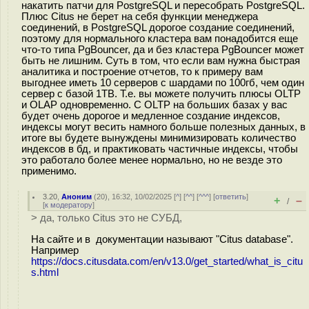
накатить патчи для PostgreSQL и пересобрать PostgreSQL.
Плюс Сitus не берет на себя функции менеджера
соединений, в PostgreSQL дорогое создание соединений,
поэтому для нормального кластера вам понадобится еще
что-то типа PgBouncer, да и без кластера PgBouncer может
быть не лишним. Суть в том, что если вам нужна быстрая
аналитика и построение отчетов, то к примеру вам
выгоднее иметь 10 серверов с шардами по 100гб, чем один
сервер с базой 1TB. Т.е. вы можете получить плюсы OLTP
и OLAP одновременно. С OLTP на больших базах у вас
будет очень дорогое и медленное создание индексов,
индексы могут весить намного больше полезных данных, в
итоге вы будете вынуждены минимизировать количество
индексов в бд, и практиковать частичные индексы, чтобы
это работало более менее нормально, но не везде это
применимо.
3.20
,
Аноним
(
20
), 16:32, 10/02/2025 [
^
] [
^^
] [
^^^
] [
ответить
]
+
–
/
[
к модератору
]
> да, только Сitus это не СУБД,
На сайте и в документации называют "Citus database".
Например
https://docs.citusdata.com/en/v13.0/get_started/what_is_citu
s.html