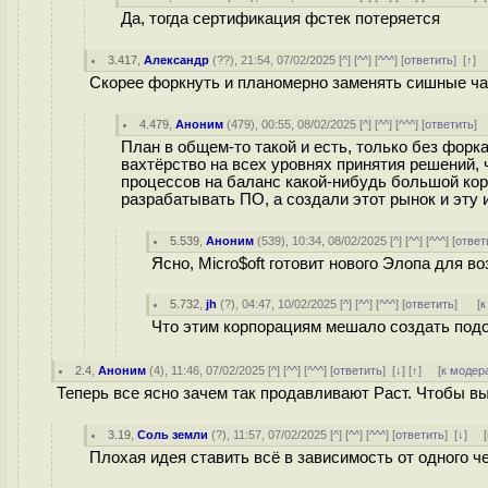
Да, тогда сертификация фстек потеряется
3.417
,
Александр
(
??
), 21:54, 07/02/2025 [
^
] [
^^
] [
^^^
] [
ответить
]
[
↑
]
Скорее форкнуть и планомерно заменять сишные ча
4.479
,
Аноним
(
479
), 00:55, 08/02/2025 [
^
] [
^^
] [
^^^
] [
ответить
]
План в общем-то такой и есть, только без форк
вахтёрство на всех уровнях принятия решений,
процессов на баланс какой-нибудь большой кор
разрабатывать ПО, а создали этот рынок и эту
5.539
,
Аноним
(
539
), 10:34, 08/02/2025 [
^
] [
^^
] [
^^^
] [
ответ
Ясно, Micro$oft готовит нового Элопа для в
5.732
,
jh
(
?
), 04:47, 10/02/2025 [
^
] [
^^
] [
^^^
] [
ответить
]
[
к
Что этим корпорациям мешало создать подо
2.4
,
Аноним
(
4
), 11:46, 07/02/2025 [
^
] [
^^
] [
^^^
] [
ответить
]
[
↓
] [
↑
] [
к модер
Теперь все ясно зачем так продавливают Раст. Чтобы 
3.19
,
Соль земли
(
?
), 11:57, 07/02/2025 [
^
] [
^^
] [
^^^
] [
ответить
]
[
↓
] [
Плохая идея ставить всё в зависимость от одного ч