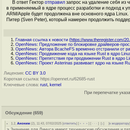
В ответ Гектор
отправил
запрос на удаление себя из 
в применяемый в ядре процесс разработки и подход к 
ARM/Apple будет продолжена вне основного ядра Linux
Питер (Sven Peter), который намерен продолжить подд
Главная ссылка к новости (
https://www.theregister.com/20.
OpenNews: Предложение по блокировке драйверов-прос
OpenNews: Автора BcacheFS временно отстранили от раз
OpenNews: Продвижение кода на языке Rust в ядро Lin
OpenNews: Препятствия при продвижении Rust в ядро Li
OpenNews: Проект Asterinas развивает ядро на языке Ru
Лицензия:
CC BY 3.0
Короткая ссылка: https://opennet.ru/62685-rust
Ключевые слова:
rust
,
kernel
При перепечатке указа
Обсуждение
(659)
1.2
,
Аноним
(
2
), 11:43, 07/02/2025 [
ответить
] [
﹢﹢﹢
] [
· · ·
]
[
↓
] [
к модератору
> Значение для Линуса имеют технические обсуждения и пат