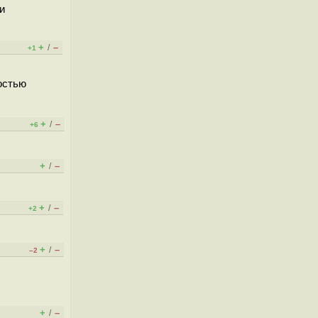
и
+
–
/
+1
остью
+
–
/
+6
+
–
/
+
–
/
+2
+
–
/
–2
+
–
/