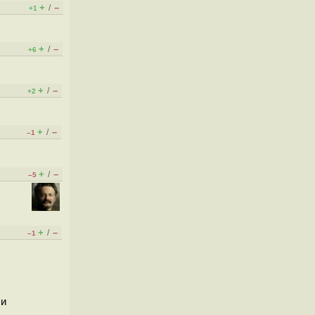
+
–
/
+1
+
–
/
+6
+
–
/
+2
+
–
/
–1
+
–
/
–5
+
–
/
–1
 и