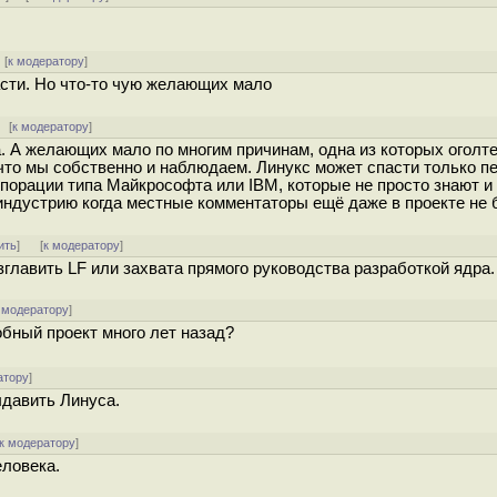
 [
к модератору
]
сти. Но что-то чую желающих мало
[
к модератору
]
а. А желающих мало по многим причинам, одна из которых оголт
 что мы собственно и наблюдаем. Линукс может спасти только п
порации типа Майкрософта или IBM, которые не просто знают и
 индустрию когда местные комментаторы ещё даже в проекте не 
ить
]
[
к модератору
]
озглавить LF или захвата прямого руководства разработкой ядра.
 модератору
]
бный проект много лет назад?
атору
]
выдавить Линуса.
к модератору
]
еловека.