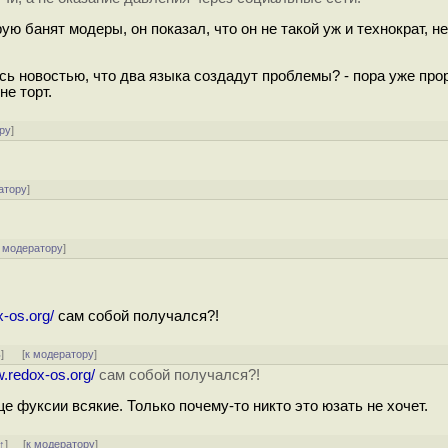
рую банят модеры, он показал, что он не такой уж и технократ, 
ось новостью, что два языка создадут проблемы? - пора уже пр
не торт.
ру
]
атору
]
 модератору
]
x-os.org/
сам собой получался?!
ь
]
[
к модератору
]
w.redox-os.org/
сам собой получался?!
ще фуксии всякие. Только почему-то никто это юзать не хочет.
↑
] [
к модератору
]