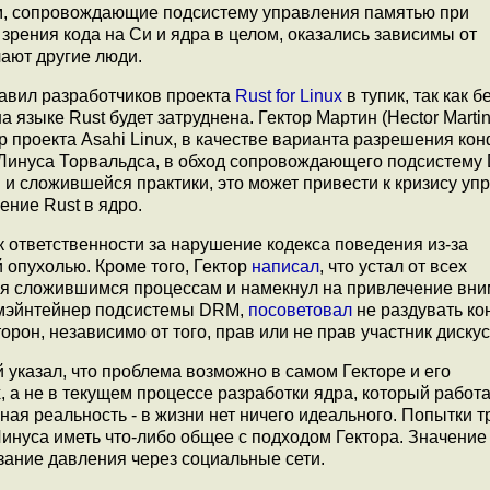
зом, сопровождающие подсистему управления памятью при
зрения кода на Си и ядра в целом, оказались зависимы от
чают другие люди.
авил разработчиков проекта
Rust for Linux
в тупик, так как б
языке Rust будет затруднена. Гектор Мартин (Hector Martin
 проекта Asahi Linux, в качестве варианта разрешения ко
Линуса Торвальдса, в обход сопровождающего подсистему
и сложившейся практики, это может привести к кризису уп
ение Rust в ядро.
к ответственности за нарушение кодекса поведения из-за
й опухолью. Кроме того, Гектор
написал
, что устал от всех
ься сложившимся процессам и намекнул на привлечение вни
), мэйнтейнер подсистемы DRM,
посоветовал
не раздувать ко
орон, независимо от того, прав или не прав участник дискус
 указал, что проблема возможно в самом Гекторе и его
, а не в текущем процессе разработки ядра, который работа
ная реальность - в жизни нет ничего идеального. Попытки 
 Линуса иметь что-либо общее с подходом Гектора. Значение
зание давления через социальные сети.