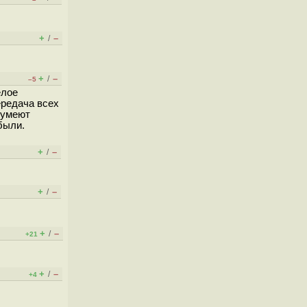
+
–
/
+
–
/
–5
елое
ередача всех
 умеют
были.
+
–
/
+
–
/
+
–
/
+21
+
–
/
+4