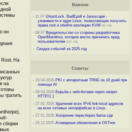
если
Важное
одной
системы
-
11.07
GhostLock, BadEpoll и Januscape -
уязвимости в ядре Linux, позволяющие получить
права root и обойти изоляцию KVM
(82 +34)
о он
-
08.07
Вредительство со стороны разработчика
OpenMandriva, которое могло причинить вред
пользователям
(107 +34)
ждения
-
Сводка событий за 2025 год
 Rust. На
Советы
аписанных
уктур
-
19.04.2026
PKI с аппаратным TRNG за 10 дней при
е на
помощи AI
готовы
-
09.03.2026
Борьба с web-ботами через запрет
ны тратить
HTTP/1.1
-
27.02.2026
Удаление всех IPv6 link-local адресов
на всех сетевых интерфейсах в Linux
nthorpe),
-
27.01.2026
Ускорение пересборки llama.cpp
ll-
-
25.12.2025
Атомарные обновления в OSTree
е сборки
имые