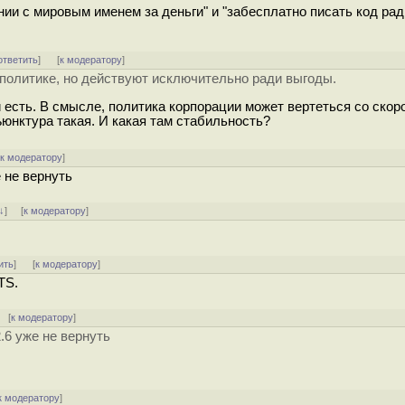
нии с мировым именем за деньги" и "забесплатно писать код рад
ответить
]
[
к модератору
]
политике, но действуют исключительно ради выгоды.
есть. В смысле, политика корпорации может вертеться со скор
юнктура такая. И какая там стабильность?
[
к модератору
]
 не вернуть
↓
] [
к модератору
]
ить
]
[
к модератору
]
TS.
 [
к модератору
]
.6 уже не вернуть
к модератору
]