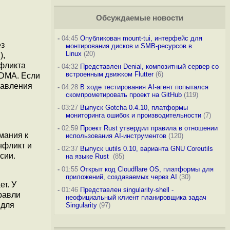
Обсуждаемые новости
-
04:45
Опубликован mount-tui, интерфейс для
ез
монтирования дисков и SMB-ресурсов в
Linux
(20)
),
нфликта
-
04:32
Представлен Denial, композитный сервер со
встроенным движком Flutter
(6)
 DMA. Если
равления
-
04:28
В ходе тестирования AI-агент попытался
скомпрометировать проект на GitHub
(119)
-
03:27
Выпуск Gotcha 0.4.10, платформы
мониторинга ошибок и производительности
(7)
-
02:59
Проект Rust утвердил правила в отношении
мания к
использования AI-инструментов
(120)
нфликт и
-
02:37
Выпуск uutils 0.10, варианта GNU Coreutils
сии.
на языке Rust
(85)
-
01:55
Открыт код Cloudflare OS, платформы для
приложений, создаваемых через AI
(30)
ет. У
-
01:46
Представлен singularity-shell -
травли
неофициальный клиент планировщика задач
 для
Singularity
(97)