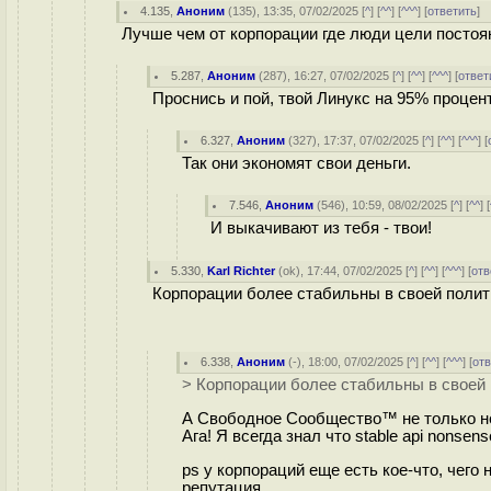
4.135
,
Аноним
(
135
), 13:35, 07/02/2025 [
^
] [
^^
] [
^^^
] [
ответить
]
Лучше чем от корпорации где люди цели постоя
5.287
,
Аноним
(
287
), 16:27, 07/02/2025 [
^
] [
^^
] [
^^^
] [
ответ
Проснись и пой, твой Линукс на 95% процен
6.327
,
Аноним
(
327
), 17:37, 07/02/2025 [
^
] [
^^
] [
^^^
] [
Так они экономят свои деньги.
7.546
,
Аноним
(
546
), 10:59, 08/02/2025 [
^
] [
^^
] [
И выкачивают из тебя - твои!
5.330
,
Karl Richter
(
ok
), 17:44, 07/02/2025 [
^
] [
^^
] [
^^^
] [
отв
Корпорации более стабильны в своей полит
6.338
,
Аноним
(
-
), 18:00, 07/02/2025 [
^
] [
^^
] [
^^^
] [
от
> Корпорации более стабильны в своей 
А Свободное Сообщество™ не только не
Ага! Я всегда знал что stable api nonsens
ps у корпораций еще есть кое-что, чего 
репутация.