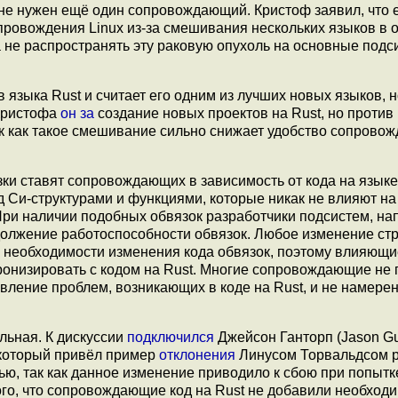
му не нужен ещё один сопровождающий. Кристоф заявил, что 
провождения Linux из-за смешивания нескольких языков в 
 а не распространять эту раковую опухоль на основные под
ив языка Rust и считает его одним из лучших новых языков, н
Кристофа
он за
создание новых проектов на Rust, но против
к как такое смешивание сильно снижает удобство сопрово
зки ставят сопровождающих в зависимость от кода на языке
д Си-структурами и функциями, которые никак не влияют на
. При наличии подобных обвязок разработчики подсистем, н
должение работоспособности обвязок. Любое изменение стр
к необходимости изменения кода обвязок, поэтому влияющи
ронизировать с кодом на Rust. Многие сопровождающие не 
вление проблем, возникающих в коде на Rust, и не намере
льная. К дискуссии
подключился
Джейсон Ганторп (Jason Gu
, который привёл пример
отклонения
Линусом Торвальдсом pu
ю, так как данное изменение приводило к сбою при попытк
того, что сопровождающие код на Rust не добавили необход