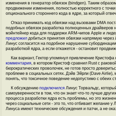
изменения в генератор обвязок (bindgen). Таким обра
продвижении изменения, полностью корректного с точки 
опционального стороннего кода в ядре, за который отве
Отказ принимать код обвязки над вызовами DMA пост
подобных обвязок разработка полноценных драйверов на 
мэйнтейнер кода для поддержи ARM-чипов Apple и лидер
предложил
добиться принятия обвязки напрямую через 
Линус согласится на подобное нарушение субординации 
разработкой ядра, а если откажется - остановит продвиж
Как вариант, Гектор упомянул привлечение Кристофа 
комментария
, в котором Кристоф сравнил Rust с раково
бюрократических проволочек, не готов просто доверит
проблеме в социальных сетях. Дэйв Эйрли (Dave Airlie
понять, что токсичное поведение недопустимо с обеих ст
К обсуждению
подключился
Линус Торвальдс, который
самоуверенности в том, что он знает что-то лучше других
процесса разработки ядра есть проблемы, но это жизнен
через социальные сети - это то, что отбивает желание у
Линуса имеют технические обсуждения и патчи, а не ока