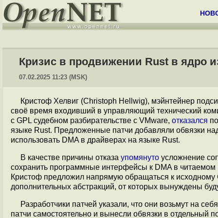
НОВ
Кризис в продвижении Rust в ядро 
07.02.2025 11:23 (MSK)
Кристоф Хелвиг (Christoph Hellwig), мэйнтейнер подси
своё время входивший в управляющий технический коми
с GPL судебном разбирательстве с VMware,
отказался
по
языке Rust. Предложенные патчи добавляли обвязки н
использовать DMA в драйверах на языке Rust.
В качестве причины отказа
упомянуто
усложнение соп
сохранить программные интерфейсы к DMA в читаемом в
Кристоф предложил напрямую обращаться к исходному С
дополнительных абстракций, от которых вынуждены буд
Разработчики патчей указали, что они возьмут на себ
патчи самостоятельно и вынесли обвязки в отдельный под