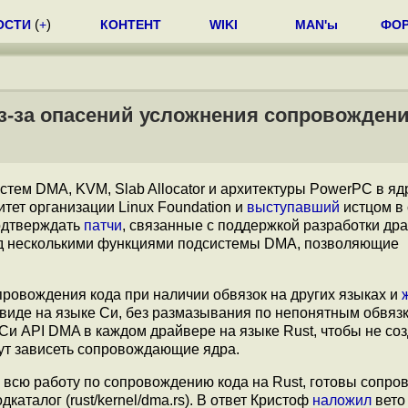
ОСТИ
(
+
)
КОНТЕНТ
WIKI
MAN'ы
ФО
из-за опасений усложнения сопровожден
стем DMA, KVM, Slab Allocator и архитектуры PowerPC в ядр
тет организации Linux Foundation и
выступавший
истцом в
дтверждать
патчи
, связанные с поддержкой разработки др
ад несколькими функциями подсистемы DMA, позволяющие
ровождения кода при наличии обвязок на других языках и
иде на языке Си, без размазывания по непонятным обвяз
и API DMA в каждом драйвере на языке Rust, чтобы не со
ут зависеть сопровождающие ядра.
я всю работу по сопровождению кода на Rust, готовы сопро
каталог (rust/kernel/dma.rs). В ответ Кристоф
наложил
вето 