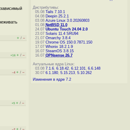
Дистрибутивы:
независимый
05.08
Tails 7.10.1
04.08
Deepin 25.2.1
03.08
Azure Linux 3.0.20260803
ореживать
01.08
NetBSD 11.0
24.07
Ubuntu Touch 24.04 2.0
23.07
Solaris 11.4 SRU94
+
–
21.07
Omarchy 3.8.4
/
19.07
Chrome OS 150.0.7871.150
17.07
Whonix 18.2.1.9
16.07
SteamOS 3.8.15
+
–
/
16.07
OPNsense 26.7
+16
Актуальные ядра Linux:
03.08
7.1.6
,
6.18.42
,
6.12.101
,
6.6.148
+
–
/
30.07
6.1.180
,
5.15.213
,
5.10.262
–4
Изменения в ядре 7.2
+
–
/
+5
+
–
/
–2