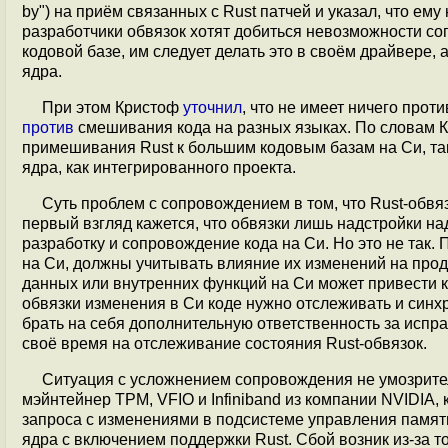
by") на приём связанных с Rust патчей и указал, что е
разработчики обвязок хотят добиться невозможности со
кодовой базе, им следует делать это в своём драйвере,
ядра.
При этом Кристоф
уточнил
, что не имеет ничего прот
против
смешивания кода на разных языках. По словам 
примешивания Rust к большим кодовым базам на Си, та
ядра, как интегрированного проекта.
Суть проблем с сопровождением в том, что Rust-обвя
первый взгляд кажется, что обвязки лишь надстройки на
разработку и сопровождение кода на Си. Но это не так
на Си, должны учитывать влияние их изменений на про
данных или внутренних функций на Си может привести 
обвязки изменения в Си коде нужно отслеживать и синх
брать на себя дополнительную ответственность за испра
своё время на отслеживание состояния Rust-обвязок.
Ситуация с усложнением сопровождения не умозрите
мэйнтейнер TPM, VFIO и Infiniband из компании NVIDIA
запроса с изменениями в подсистеме управления память
ядра с включением поддержки Rust. Сбой возник из-за 