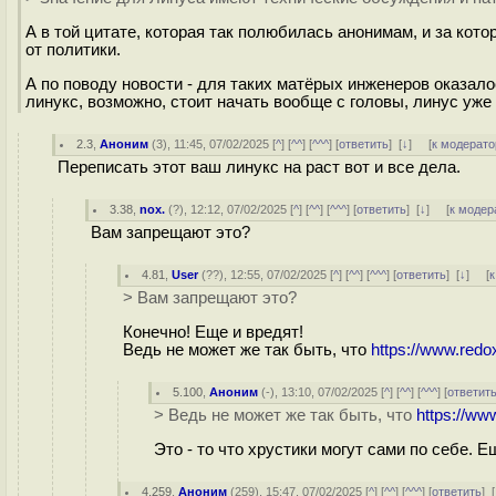
А в той цитате, которая так полюбилась анонимам, и за кото
от политики.
А по поводу новости - для таких матёрых инженеров оказал
линукс, возможно, стоит начать вообще с головы, линус уже 
2.3
,
Аноним
(
3
), 11:45, 07/02/2025 [
^
] [
^^
] [
^^^
] [
ответить
]
[
↓
] [
к модерато
Переписать этот ваш линукс на раст вот и все дела.
3.38
,
nox.
(
?
), 12:12, 07/02/2025 [
^
] [
^^
] [
^^^
] [
ответить
]
[
↓
] [
к модер
Вам запрещают это?
4.81
,
User
(
??
), 12:55, 07/02/2025 [
^
] [
^^
] [
^^^
] [
ответить
]
[
↓
] [
к
> Вам запрещают это?
Конечно! Еще и вредят!
Ведь не может же так быть, что
https://www.redo
5.100
,
Аноним
(
-
), 13:10, 07/02/2025 [
^
] [
^^
] [
^^^
] [
ответит
> Ведь не может же так быть, что
https://ww
Это - то что хрустики могут сами по себе. Е
4.259
,
Аноним
(
259
), 15:47, 07/02/2025 [
^
] [
^^
] [
^^^
] [
ответить
]
[