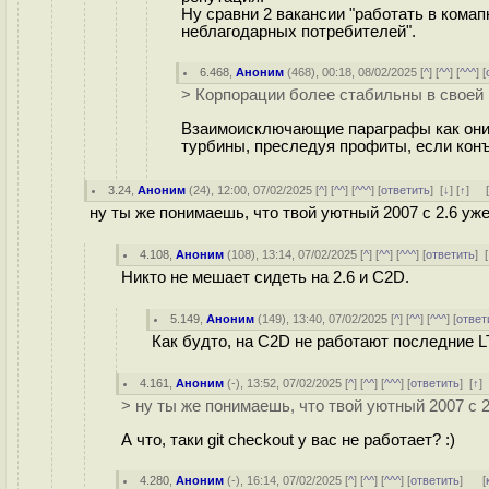
Ну сравни 2 вакансии "работать в комап
неблагодарных потребителей".
6.468
,
Аноним
(
468
), 00:18, 08/02/2025 [
^
] [
^^
] [
^^^
] [
> Корпорации более стабильны в своей 
Взаимоисключающие параграфы как они 
турбины, преследуя профиты, если конъ
3.24
,
Аноним
(
24
), 12:00, 07/02/2025 [
^
] [
^^
] [
^^^
] [
ответить
]
[
↓
] [
↑
] 
ну ты же понимаешь, что твой уютный 2007 с 2.6 уже
4.108
,
Аноним
(
108
), 13:14, 07/02/2025 [
^
] [
^^
] [
^^^
] [
ответить
]
[
Никто не мешает сидеть на 2.6 и C2D.
5.149
,
Аноним
(
149
), 13:40, 07/02/2025 [
^
] [
^^
] [
^^^
] [
ответ
Как будто, на C2D не работают последние L
4.161
,
Аноним
(
-
), 13:52, 07/02/2025 [
^
] [
^^
] [
^^^
] [
ответить
]
[
↑
]
> ну ты же понимаешь, что твой уютный 2007 с 2
А что, таки git checkout у вас не работает? :)
4.280
,
Аноним
(
-
), 16:14, 07/02/2025 [
^
] [
^^
] [
^^^
] [
ответить
]
[