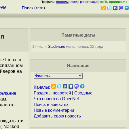
Профиль:
Аноним
(
вход
|
регистрация
)
неRU
opennet.me
РУМ
Поиск
(
теги
)
ия
Памятные даты
17 июля
Slackware
исполнилось 33 года
е Linux, в
 связанном
Навигация
айверов на
Каналы:
желание
Разделы новостей
|
Сводные
кам.
Что нового на OpenNet
здавать
Поиск в новостях
Новые комментарии
Добавить свою новость
вождать эти
("Nacked-