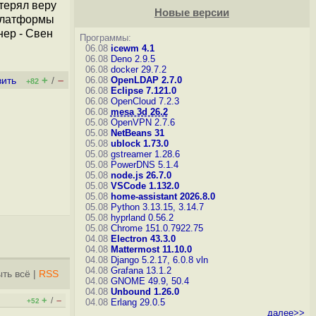
терял веру
Новые версии
 платформы
ер - Свен
Программы:
06.08
icewm 4.1
06.08
Deno 2.9.5
06.08
docker 29.7.2
+
–
06.08
OpenLDAP 2.7.0
вить
/
+82
06.08
Eclipse 7.121.0
06.08
OpenCloud 7.2.3
06.08
mesa 3d 26.2
05.08
OpenVPN 2.7.6
05.08
NetBeans 31
05.08
ublock 1.73.0
05.08
gstreamer 1.28.6
05.08
PowerDNS 5.1.4
05.08
node.js 26.7.0
05.08
VSCode 1.132.0
05.08
home-assistant 2026.8.0
05.08
Python 3.13.15, 3.14.7
05.08
hyprland 0.56.2
05.08
Chrome 151.0.7922.75
04.08
Electron 43.3.0
04.08
Mattermost 11.10.0
04.08
Django 5.2.17, 6.0.8
vln
04.08
Grafana 13.1.2
ть всё
|
RSS
04.08
GNOME 49.9, 50.4
04.08
Unbound 1.26.0
+
–
/
+52
04.08
Erlang 29.0.5
далее>>