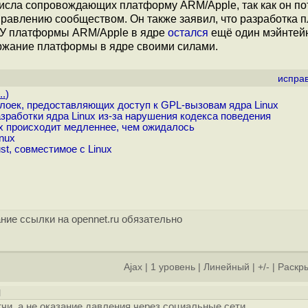
числа сопровождающих платформу ARM/Apple, так как он по
управлению сообществом. Он также заявил, что разработка
. У платформы ARM/Apple в ядре
остался
ещё один мэйнтейн
ержание платформы в ядре своими силами.
испра
..
)
лоек, предоставляющих доступ к GPL-вызовам ядра Linux
работки ядра Linux из-за нарушения кодекса поведения
ux происходит медленнее, чем ожидалось
nux
st, совместимое с Linux
ние ссылки на opennet.ru обязательно
Ajax
|
1 уровень
|
Линейный
|
+/-
|
Раскры
]
чи, а не оказание давления через социальные сети.