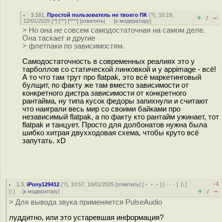
3.161
,
Простой пользователь не твоего ПК
(
?
), 10:19,
+
–
/
12/01/2025 [
^
] [
^^
] [
^^^
] [
ответить
]
[
к модератору
]
> Но она не совсем самодостаточная на самом деле.
Она таскает и другие
> флетпаки по зависимостям.
Самодостаточность в современных реалиях это у
тарболлов со статической линковкой и у appimage - всё!
А то что там трут про flatpak, это всё маркетинговый
булщит, по факту же там вместо зависимости от
конкретного дистра зависимости от конкретного
рантайма, ну типа кусок федоры запихнули и считают
что наиграли весь мир со своими байками про
независимый flatpak, а по факту кто рантайм ужинает, тот
flatpak и танцует. Просто для долбонатов нужна была
шибко хитрая двухходовая схема, чтобы круто всё
запутать. xD
–1
1.3
,
iPony129412
(
?
), 10:57, 10/01/2025 [
ответить
] [
﹢﹢﹢
] [
· · ·
]
[
↓
]
+
–
[
↑
] [
к модератору
]
/
> Для вывода звука применяется PulseAudio
луддитно, или это устаревшая информация?