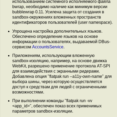
использованием системного исполняемого файла
bwrap, необходимо наличие как минимум версии
bubblewrap 0.11. Усилена защита от создания в
sandbox-окружениях вложенных пространств
идентификаторов пользователей (user namespace).
Упрощена настройка дополнительных языков.
Обеспечено определение языков на основе
информации о пользователях, выдаваемой DBus-
сервисом
AccountsService
.
Приложениям, использующим вложенную
sandbox-изоляцию, например, на основе движка
WebKit, разрешено применение протокола AT-SPI
для взаимодействия с экранными ридерами.
Добавлена опция "flatpak run --a11y-own-name" для
выбора шины, через которую осуществляется
доступ к средствам для людей с ограниченными
возможностями.
При выполнении команды "flatpak run -vv
<app_id>", обеспечен показ всех применимых
параметров sandbox-изоляции.