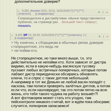
дополнительное доверие?
5.151
,
Аноним
(
151
), 23:11, 11/01/2025 [
^
] [
^^
] [
^^^
]
+
–
/
[
ответить
]
[
к модератору
]
Сопроводители в дистрибутивах обычно представляются
публично, на странице раз...
большой текст свёрнут,
показать
3.137
,
DP
(
?
), 02:33, 11/01/2025 [
^
] [
^^
] [
^^^
] [
ответить
]
[
↑
]
+
–
/
[
к модератору
]
> Ну конечно, к сборщикам в обычных репах доверие
стопроцентное, это ведь не
> не-пойми-кто.
Не стопроцентное, но таки много выше, т.к. это
действительно не непойми кто. Хотя зависит от дистра
видимо, если в какую-нибудь васянскую тусовку
пускают любых встречных-поперечных, которые потом
лабают дистр периодически обсираясь обновлять
ключи, то и спрос с таких дятлов небольшой.
А например в тот же Демьян не любой васян попадёт с
наскока, там полиси проверять залётных дятлов, а потом
если что, если назловредит, так это потом пятно на всю
жизнь, кто тебя такого чудика на работу возьмёт?!
А вот фэтпакорем может стать кто угодно, там
пейсконтроля никакого считай, вот и ждём пока обосрамс
случится, попкорном запасаемся!