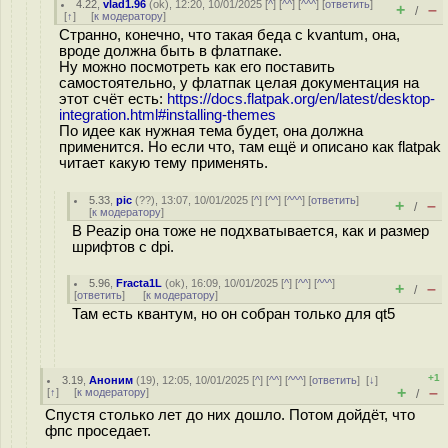
4.22
,
vlad1.96
(
ok
), 12:20, 10/01/2025 [
^
] [
^^
] [
^^^
] [
ответить
]
+
–
/
[
↑
] [
к модератору
]
Странно, конечно, что такая беда с kvantum, она,
вроде должна быть в флатпаке.
Ну можно посмотреть как его поставить
самостоятельно, у флатпак целая документация на
этот счёт есть:
https://docs.flatpak.org/en/latest/desktop-
integration.html#installing-themes
По идее как нужная тема будет, она должна
применится. Но если что, там ещё и описано как flatpak
читает какую тему применять.
5.33
,
pic
(
??
), 13:07, 10/01/2025 [
^
] [
^^
] [
^^^
] [
ответить
]
+
–
/
[
к модератору
]
В Peazip она тоже не подхватывается, как и размер
шрифтов c dpi.
5.96
,
Fracta1L
(
ok
), 16:09, 10/01/2025 [
^
] [
^^
] [
^^^
]
+
–
/
[
ответить
]
[
к модератору
]
Там есть квантум, но он собран только для qt5
+1
3.19
,
Аноним
(
19
), 12:05, 10/01/2025 [
^
] [
^^
] [
^^^
] [
ответить
]
[
↓
]
+
–
[
↑
] [
к модератору
]
/
Спустя столько лет до них дошло. Потом дойдёт, что
фпс проседает.