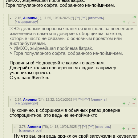
ИМХО, жЫрнейшая проблема flatpak.
Гора популярного софта, собранного не-пойми-кем.
+3
2.15
,
Аноним
(
-
), 11:55, 10/01/2025 [
^
] [
^^
] [
^^^
] [
ответить
]
+
–
[
к модератору
]
/
>>Отдельным вопросом является контроль за внесением
изменений в пакеты и доверие к сборщикам пакетов,
которые часто не связаны с основным проектом или
дистрибутивами.
> ИМХО, жЫрнейшая проблема flatpak.
> Гора популярного софта, собранного не-пойми-кем.
Правильно! Не доверяйте каким-то васянам.
Доверяйте только проверенным людям, например
учасникам проекта.
С ув. ваш ЖинТян.
+2
2.24
,
Аноним
(
24
), 12:32, 10/01/2025 [
^
] [
^^
] [
^^^
] [
ответить
]
+
–
[
к модератору
]
/
Ну конечно, к сборщикам в обычных репах доверие
стопроцентное, это ведь не не-пойми-кто.
3.78
,
Аноним
(
78
), 14:18, 10/01/2025 [
^
] [
^^
] [
^^^
] [
ответить
]
+
–
/
[
к модератору
]
Ну что вы, они ведь gpg-ключ свой загружали в keyserver