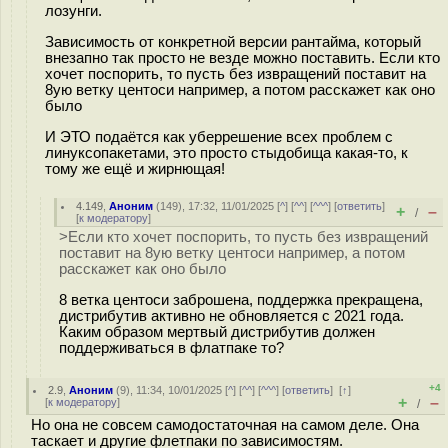
лозунги.
Зависимость от конкретной версии рантайма, который
внезапно так просто не везде можно поставить. Если кто
хочет поспорить, то пусть без извращений поставит на
8ую ветку центоси например, а потом расскажет как оно
было
И ЭТО подаётся как уберрешение всех проблем с
линуксопакетами, это просто стыдобища какая-то, к
тому же ещё и жирнющая!
4.149
,
Аноним
(
149
), 17:32, 11/01/2025 [
^
] [
^^
] [
^^^
] [
ответить
]
+
–
/
[
к модератору
]
>Если кто хочет поспорить, то пусть без извращений
поставит на 8ую ветку центоси например, а потом
расскажет как оно было
8 ветка центоси заброшена, поддержка прекращена,
дистрибутив активно не обновляется с 2021 года.
Каким образом мертвый дистрибутив должен
поддерживаться в флатпаке то?
+4
2.9
,
Аноним
(
9
), 11:34, 10/01/2025 [
^
] [
^^
] [
^^^
] [
ответить
]
[
↑
]
+
–
[
к модератору
]
/
Но она не совсем самодостаточная на самом деле. Она
таскает и другие флетпаки по зависимостям.