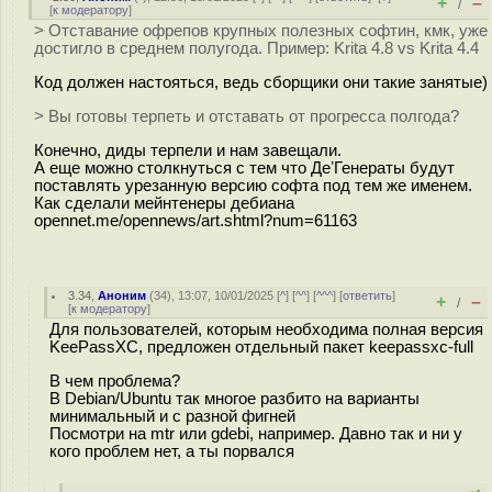
+
–
/
[
к модератору
]
> Отставание офрепов крупных полезных софтин, кмк, уже
достигло в среднем полугода. Пример: Krita 4.8 vs Krita 4.4
Код должен настояться, ведь сборщики они такие занятые)
> Вы готовы терпеть и отставать от прогресса полгода?
Конечно, диды терпели и нам завещали.
А еще можно столкнуться с тем что ДеʼГенераты будут
поставлять урезанную версию софта под тем же именем.
Как сделали мейнтенеры дебиана
opennet.me/opennews/art.shtml?num=61163
3.34
,
Аноним
(
34
), 13:07, 10/01/2025 [
^
] [
^^
] [
^^^
] [
ответить
]
+
–
/
[
к модератору
]
Для пользователей, которым необходима полная версия
KeePassXC, предложен отдельный пакет keepassxc-full
В чем проблема?
В Debian/Ubuntu так многое разбито на варианты
минимальный и с разной фигней
Посмотри на mtr или gdebi, например. Давно так и ни у
кого проблем нет, а ты порвался