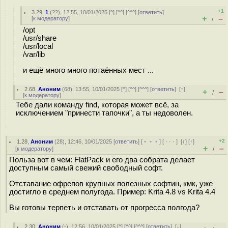
+1
3.29
,
1
(
??
), 12:55, 10/01/2025 [
^
] [
^^
] [
^^^
] [
ответить
]
+
–
[
к модератору
]
/
/opt
/usr/share
/usr/local
/var/lib
и ещё много много потаённых мест ...
2.68
,
Аноним
(
68
), 13:55, 10/01/2025 [
^
] [
^^
] [
^^^
] [
ответить
]
[
↑
]
+
–
/
[
к модератору
]
Тебе дали команду find, которая может всё, за
исключением "принести тапочки", а ты недоволен.
+2
1.28
,
Аноним
(
28
), 12:46, 10/01/2025 [
ответить
] [
﹢﹢﹢
] [
· · ·
]
[
↓
] [
↑
]
+
–
[
к модератору
]
/
Польза вот в чем: FlatPack и его два собрата делает
доступным самый свежий свободный софт.
Отставание офрепов крупных полезных софтин, кмк, уже
достигло в среднем полугода. Пример: Krita 4.8 vs Krita 4.4
Вы готовы терпеть и отставать от прогресса полгода?
2.30
,
Аноним
(
-
), 12:56, 10/01/2025 [
^
] [
^^
] [
^^^
] [
ответить
]
[
↓
]