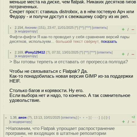
меньше места на диске, чем flatpak. Никаких десятков гигов
потраченных.
Секрет прост: ставишь distrobox, а в нём гостевую Арч или
Федору - и получи дрступ к свежашему софту из их реп.
2.154
,
Аноним
(
151
), 23:47, 11/01/2025 [
^
] [
^^
] [
^^^
] [
ответить
]
+
–
/
[
к модератору
]
Фифти-фифти Я как-то проводил у себя сравнение версий пары
десятков, используем...
большой текст свёрнут,
показать
2.169
,
iPony129412
(
?
), 07:32, 13/01/2025 [
^
] [
^^
] [
^^^
] [
ответить
]
+
–
/
[
к модератору
]
> Вы готовы терпеть и отставать от прогресса полгода?
Чтобы не связываться с Flatpak? Да.
Как-то понадобилась новая версия GIMP из-за поддержки
HEIF.
Столько багов и корявости. Ну его.
Если выбора нет и надо, то конечно. А так сомнительное
удовольствие.
+2
1.38
,
анон
(
?
), 13:13, 10/01/2025 [
ответить
] [
﹢﹢﹢
] [
· · ·
]
[
↓
] [
↑
]
+
–
[
к модератору
]
/
>Напомним, что Flatpak упрощает распространение
программ, не входящих в штатные репозитории