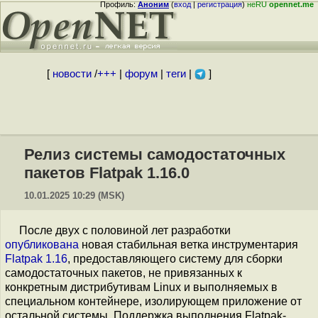
Профиль:
Аноним
(
вход
|
регистрация
)
неRU
opennet.me
[
новости
/
+++
|
форум
|
теги
|
]
Релиз системы самодостаточных
пакетов Flatpak 1.16.0
10.01.2025 10:29 (MSK)
После двух с половиной лет разработки
опубликована
новая стабильная ветка инструментария
Flatpak 1.16
, предоставляющего систему для сборки
самодостаточных пакетов, не привязанных к
конкретным дистрибутивам Linux и выполняемых в
специальном контейнере, изолирующем приложение от
остальной системы. Поддержка выполнения Flatpak-