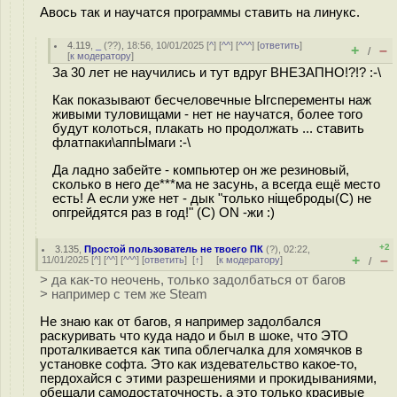
Авось так и научатся программы ставить на линукс.
4.119
,
_
(
??
), 18:56, 10/01/2025 [
^
] [
^^
] [
^^^
] [
ответить
]
+
–
/
[
к модератору
]
За 30 лет не научились и тут вдруг ВНЕЗАПНО!?!? :-\
Как показывают бесчеловечные Ыгсперементы наж
живыми туловищами - нет не научатся, более того
будут колоться, плакать но продолжать ... ставить
флатпаки\аппЫмаги :-\
Да ладно забейте - компьютер он же резиновый,
сколько в него де***ма не засунь, а всегда ещё место
есть! А если уже нет - дык "только нiщeбpoды(С) не
опгрейдятся раз в год!" (С) ON -жи :)
+2
3.135
,
Простой пользователь не твоего ПК
(
?
), 02:22,
+
–
11/01/2025 [
^
] [
^^
] [
^^^
] [
ответить
]
[
↑
] [
к модератору
]
/
> да как-то неочень, только задолбаться от багов
> например с тем же Steam
Не знаю как от багов, я например задолбался
раскуривать что куда надо и был в шоке, что ЭТО
проталкивается как типа облегчалка для хомячков в
установке софта. Это как издевательство какое-то,
пердохайся с этими разрешениями и прокидываниями,
обещали самодостаточность, а это только красивые