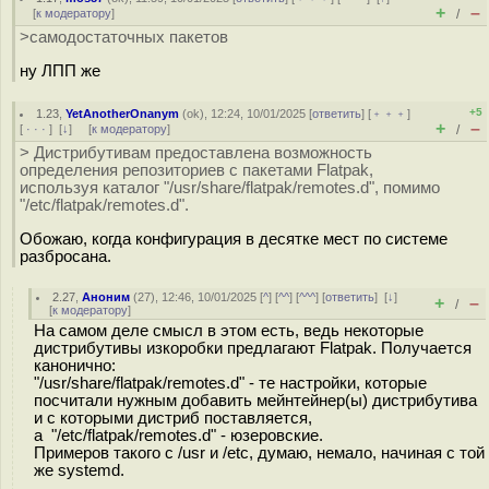
+
–
[
к модератору
]
/
>самодостаточных пакетов
ну ЛПП же
+5
1.23
,
YetAnotherOnanym
(
ok
), 12:24, 10/01/2025 [
ответить
] [
﹢﹢﹢
]
+
–
[
· · ·
]
[
↓
] [
к модератору
]
/
> Дистрибутивам предоставлена возможность
определения репозиториев с пакетами Flatpak,
используя каталог "/usr/share/flatpak/remotes.d", помимо
"/etc/flatpak/remotes.d".
Обожаю, когда конфигурация в десятке мест по системе
разбросана.
2.27
,
Аноним
(
27
), 12:46, 10/01/2025 [
^
] [
^^
] [
^^^
] [
ответить
]
[
↓
]
+
–
/
[
к модератору
]
На самом деле смысл в этом есть, ведь некоторые
дистрибутивы изкоробки предлагают Flatpak. Получается
канонично:
"/usr/share/flatpak/remotes.d" - те настройки, которые
посчитали нужным добавить мейнтейнер(ы) дистрибутива
и с которыми дистриб поставляется,
а "/etc/flatpak/remotes.d" - юзеровские.
Примеров такого с /usr и /etc, думаю, немало, начиная с той
же systemd.