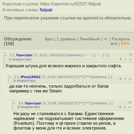
Короткая ссылка: https://opennet.ru/62537-flatpak
Ключевые слова:
flatpak
При перепечатке указание ссылки на opennet.ru обязательно
Обсуждение
Ajax
|
1 уровень
|
Линейный
|
+/-
|
Раскрыть
(158)
всё
|
RSS
+3
1.1
,
Герострат
(
?
), 10:52, 10/01/2025 [
ответить
] [
﹢﹢﹢
] [
· · ·
]
[
↓
]
+
–
[
к модератору
]
/
Хорошая штука для всякого жирного и закрытого софта.
2.2
,
iPony129412
(
?
), 10:54, 10/01/2025 [
^
] [
^^
] [
^^^
] [
ответить
]
[
↓
]
+
–
/
[
к модератору
]
да как-то неочень, только задолбаться от багов
например с тем же Steam
+2
3.4
,
Герострат
(
?
), 10:58, 10/01/2025 [
^
] [
^^
] [
^^^
] [
ответить
]
[
↓
]
+
–
[
к модератору
]
/
Ни разу не сталкивался с багами. Единственное
нарекание - не подхватывает системное оформление
(Kvantum). Поэтому я qt-проги ставлю из репов, а
флатпак у меня для гтк и всяких электронов.