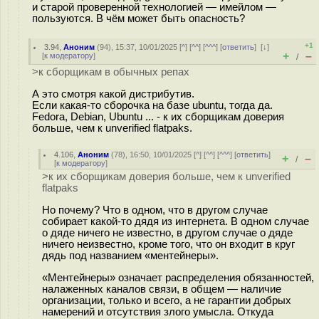
и старой проверенной технологией — имейлом —
пользуются. В чём может быть опасность?
+1
3.94
,
Аноним
(
94
), 15:37, 10/01/2025 [
^
] [
^^
] [
^^^
] [
ответить
]
[
↓
]
+
–
[
к модератору
]
/
>к сборщикам в обычных репах
А это смотря какой дистрибутив.
Если какая-то сборочка на базе ubuntu, тогда да.
Fedora, Debian, Ubuntu ... - к их сборщикам доверия
больше, чем к unverified flatpaks.
4.106
,
Аноним
(
78
), 16:50, 10/01/2025 [
^
] [
^^
] [
^^^
] [
ответить
]
+
–
/
[
к модератору
]
>к их сборщикам доверия больше, чем к unverified
flatpaks
Но почему? Что в одном, что в другом случае
собирает какой-то дядя из интернета. В одном случае
о дяде ничего не известно, в другом случае о дяде
ничего неизвестно, кроме того, что он входит в круг
дядь под названием «ментейнеры».
«Ментейнеры» означает распределения обязанностей,
налаженных каналов связи, в общем — наличие
организации, только и всего, а не гарантии добрых
намерений и отсутствия злого умысла. Откуда