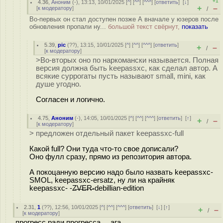
+1
4.36
,
Аноним
(
-
), 13:13, 10/01/2025 [
^
] [
^^
] [
^^^
] [
ответить
]
[
↓
]
+
–
[
к модератору
]
/
Во-первых он стал доступен позже А вначале у юзеров после
обновления пропали ну...
большой текст свёрнут,
показать
5.39
,
pic
(
??
), 13:15, 10/01/2025 [
^
] [
^^
] [
^^^
] [
ответить
]
+
–
/
[
к модератору
]
>Во-вторых оно по наркомански называется. Полная
версия должна быть keepassxc, как сделал автор. А
всякие суррогаты пусть называют small, mini, как
душе угодно.
Согласен и логично.
4.75
,
Аноним
(
-
), 14:05, 10/01/2025 [
^
] [
^^
] [
^^^
] [
ответить
]
[
↑
]
+
–
/
[
к модератору
]
> предложен отдельный пакет keepassxc-full
Какой full? Они туда что-то свое дописали?
Оно фулл сразу, прямо из репозитория автора.
А покоцанную версию надо было назвать keepassxc-
SMOL, keepassxc-ersatz, ну ли на крайняк
keepassxc- -Z̶V̶E̶R̶-debillian-edition
2.31
,
1
(
??
), 12:56, 10/01/2025 [
^
] [
^^
] [
^^^
] [
ответить
]
[
↓
] [
↑
]
+
–
/
[
к модератору
]
прогресс ради прогресса ... ага ...