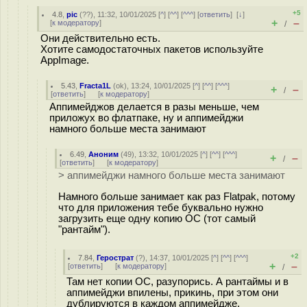
+5
4.8
,
pic
(
??
), 11:32, 10/01/2025 [
^
] [
^^
] [
^^^
] [
ответить
]
[
↓
]
+
–
[
к модератору
]
/
Они действительно есть.
Хотите самодостаточных пакетов используйте
AppImage.
5.43
,
Fracta1L
(
ok
), 13:24, 10/01/2025 [
^
] [
^^
] [
^^^
]
+
–
/
[
ответить
]
[
к модератору
]
Аппимейджов делается в разы меньше, чем
приложух во флатпаке, ну и аппимейджи
намного больше места занимают
6.49
,
Аноним
(
49
), 13:32, 10/01/2025 [
^
] [
^^
] [
^^^
]
+
–
/
[
ответить
]
[
к модератору
]
> аппимейджи намного больше места занимают
Намного больше занимает как раз Flatpak, потому
что для приложения тебе буквально нужно
загрузить еще одну копию ОС (тот самый
"рантайм").
+2
7.84
,
Герострат
(
?
), 14:37, 10/01/2025 [
^
] [
^^
] [
^^^
]
+
–
[
ответить
]
[
к модератору
]
/
Там нет копии ОС, разупорись. А рантаймы и в
аппимейджи впилены, прикинь, при этом они
дублируются в каждом аппимейдже.