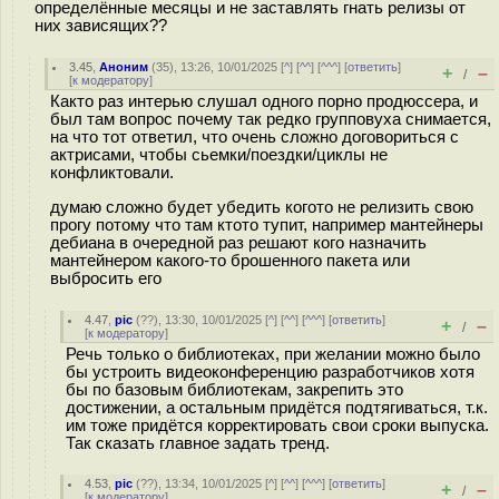
определённые месяцы и не заставлять гнать релизы от
них зависящих??
3.45
,
Аноним
(
35
), 13:26, 10/01/2025 [
^
] [
^^
] [
^^^
] [
ответить
]
+
–
/
[
к модератору
]
Както раз интерью слушал одного порно продюссера, и
был там вопрос почему так редко групповуха снимается,
на что тот ответил, что очень сложно договориться с
актрисами, чтобы сьемки/поездки/циклы не
конфликтовали.
думаю сложно будет убедить когото не релизить свою
прогу потому что там ктото тупит, например мантейнеры
дебиана в очередной раз решают кого назначить
мантейнером какого-то брошенного пакета или
выбросить его
4.47
,
pic
(
??
), 13:30, 10/01/2025 [
^
] [
^^
] [
^^^
] [
ответить
]
+
–
/
[
к модератору
]
Речь только о библиотеках, при желании можно было
бы устроить видеоконференцию разработчиков хотя
бы по базовым библиотекам, закрепить это
достижении, а остальным придётся подтягиваться, т.к.
им тоже придётся корректировать свои сроки выпуска.
Так сказать главное задать тренд.
4.53
,
pic
(
??
), 13:34, 10/01/2025 [
^
] [
^^
] [
^^^
] [
ответить
]
+
–
/
[
к модератору
]