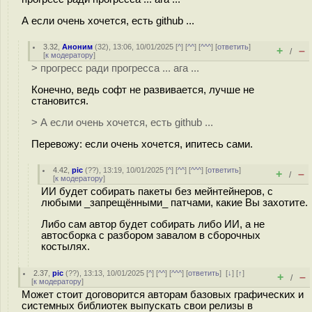
А если очень хочется, есть github ...
3.32
,
Аноним
(
32
), 13:06, 10/01/2025 [
^
] [
^^
] [
^^^
] [
ответить
]
+
–
/
[
к модератору
]
> прогресс ради прогресса ... ага ...
Конечно, ведь софт не развивается, лучше не
становится.
> А если очень хочется, есть github ...
Перевожу: если очень хочется, ипитесь сами.
4.42
,
pic
(
??
), 13:19, 10/01/2025 [
^
] [
^^
] [
^^^
] [
ответить
]
+
–
/
[
к модератору
]
ИИ будет собирать пакеты без мейнтейнеров, с
любыми _запрещёнными_ патчами, какие Вы захотите.
Либо сам автор будет собирать либо ИИ, а не
автосборка с разбором завалом в сборочных
костылях.
2.37
,
pic
(
??
), 13:13, 10/01/2025 [
^
] [
^^
] [
^^^
] [
ответить
]
[
↓
] [
↑
]
+
–
/
[
к модератору
]
Может стоит договорится авторам базовых графических и
системных библиотек выпускать свои релизы в