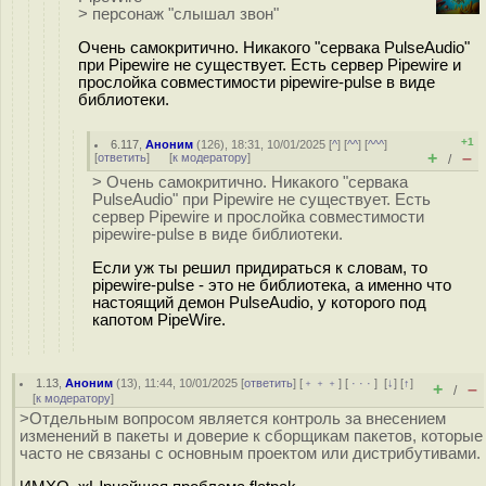
> персонаж "слышал звон"
Очень самокритично. Никакого "сервака PulseAudio"
при Pipewire не существует. Есть сервер Pipewire и
прослойка совместимости pipewire-pulse в виде
библиотеки.
+1
6.117
,
Аноним
(
126
), 18:31, 10/01/2025 [
^
] [
^^
] [
^^^
]
+
–
[
ответить
]
[
к модератору
]
/
> Очень самокритично. Никакого "сервака
PulseAudio" при Pipewire не существует. Есть
сервер Pipewire и прослойка совместимости
pipewire-pulse в виде библиотеки.
Если уж ты решил придираться к словам, то
pipewire-pulse - это не библиотека, а именно что
настоящий демон PulseAudio, у которого под
капотом PipeWire.
1.13
,
Аноним
(
13
), 11:44, 10/01/2025 [
ответить
] [
﹢﹢﹢
] [
· · ·
]
[
↓
] [
↑
]
+
–
/
[
к модератору
]
>Отдельным вопросом является контроль за внесением
изменений в пакеты и доверие к сборщикам пакетов, которые
часто не связаны с основным проектом или дистрибутивами.