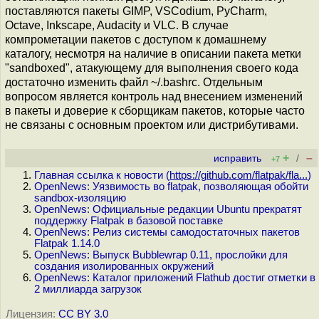
поставляются пакеты GIMP, VSCodium, PyCharm,
Octave, Inkscape, Audacity и VLC. В случае
компрометации пакетов с доступом к домашнему
каталогу, несмотря на наличие в описании пакета метки
"sandboxed", атакующему для выполнения своего кода
достаточно изменить файл ~/.bashrc. Отдельным
вопросом является контроль над внесением изменений
в пакеты и доверие к сборщикам пакетов, которые часто
не связаны с основным проектом или дистрибутивами.
+
–
исправить
/
+7
Главная ссылка к новости (
https://github.com/flatpak/fla...
)
OpenNews: Уязвимость во flatpak, позволяющая обойти
sandbox-изоляцию
OpenNews: Официальные редакции Ubuntu прекратят
поддержку Flatpak в базовой поставке
OpenNews: Релиз системы самодостаточных пакетов
Flatpak 1.14.0
OpenNews: Выпуск Bubblewrap 0.11, прослойки для
создания изолированных окружений
OpenNews: Каталог приложений Flathub достиг отметки в
2 миллиарда загрузок
Лицензия:
CC BY 3.0