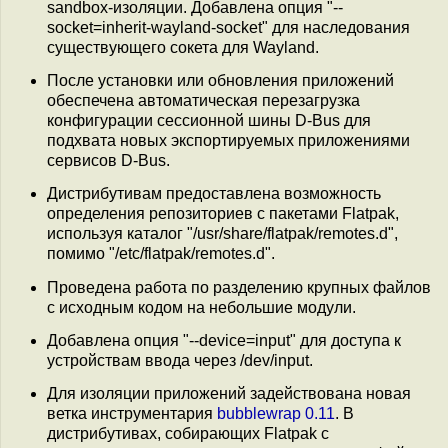
sandbox-изоляции. Добавлена опция "--
socket=inherit-wayland-socket" для наследования
существующего сокета для Wayland.
После установки или обновления приложений
обеспечена автоматическая перезагрузка
конфигурации сессионной шины D-Bus для
подхвата новых экспортируемых приложениями
сервисов D-Bus.
Дистрибутивам предоставлена возможность
определения репозиториев с пакетами Flatpak,
используя каталог "/usr/share/flatpak/remotes.d",
помимо "/etc/flatpak/remotes.d".
Проведена работа по разделению крупных файлов
с исходным кодом на небольшие модули.
Добавлена опция "--device=input" для доступа к
устройствам ввода через /dev/input.
Для изоляции приложений задействована новая
ветка инструментария
bubblewrap 0.11
. В
дистрибутивах, собирающих Flatpak с