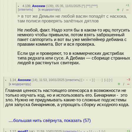
+1
4.139
,
Аноним
(
139
), 05:35, 11/01/2025 [
^
] [
^^
] [
^^^
]
+
–
[
ответить
]
[
к модератору
]
/
> в тот же Демьян не любой васян попадёт с наскока,
там полиси проверять залётных дятлов
Не любой, факт. Надо хотя бы в каком-то ирц потусить
немного чтобы привыкли, потом взять заброшенный
пакет саппортить и вот вы уже мейнтейнер дебиана с
правами коммита. Вот и вся проверка.
Если где и проверяют, то в коммерческих дистрибах
типа редхата или сусе. А Дебиан — сборище странных
людей в растянутых свитерах.
–3
1.14
,
Аноним
(
14
), 11:53, 10/01/2025 [
ответить
] [
﹢﹢﹢
] [
· · ·
]
[
↓
] [
↑
]
+
–
[
к модератору
]
/
Главная ценность настоящего опенсорса в возможности не
только изучать код, но и использовать его. Бинарники - это
зло. Нужно не придумывать какие-то сложные подсистемы
для запуска бинарников, а упрощать сборку исходного кода.
....большая нить свёрнута, показать (57)
+1
1.17
,
mos87
(
ok
), 11:59, 10/01/2025 [
ответить
] [
﹢﹢﹢
] [
· · ·
]
[
↑
]