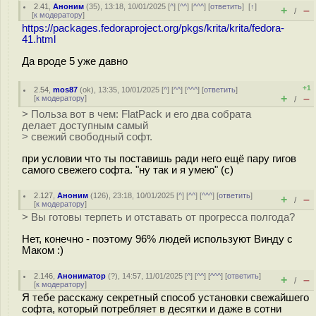
2.41
,
Аноним
(
35
), 13:18, 10/01/2025 [
^
] [
^^
] [
^^^
] [
ответить
]
[
↑
]
+
–
/
[
к модератору
]
https://packages.fedoraproject.org/pkgs/krita/krita/fedora-
41.html
Да вроде 5 уже давно
+1
2.54
,
mos87
(
ok
), 13:35, 10/01/2025 [
^
] [
^^
] [
^^^
] [
ответить
]
+
–
[
к модератору
]
/
> Польза вот в чем: FlatPack и его два собрата
делает доступным самый
> свежий свободный софт.
при условии что ты поставишь ради него ещё пару гигов
самого свежего софта. "ну так и я умею" (с)
2.127
,
Аноним
(
126
), 23:18, 10/01/2025 [
^
] [
^^
] [
^^^
] [
ответить
]
+
–
/
[
к модератору
]
> Вы готовы терпеть и отставать от прогресса полгода?
Нет, конечно - поэтому 96% людей используют Винду с
Маком :)
2.146
,
Анониматор
(
?
), 14:57, 11/01/2025 [
^
] [
^^
] [
^^^
] [
ответить
]
+
–
/
[
к модератору
]
Я тебе расскажу секретный способ установки свежайшего
софта, который потребляет в десятки и даже в сотни