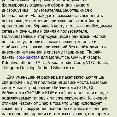
формировать отдельные сборки для каждого
дистрибутива. Пользователям, заботящимся о
безопасности, Flatpak даёт возможность выполнить
вызывающее сомнение приложение в контейнере,
предоставив выборочный доступ только к необходимым
сетевым функциям и файлам пользователя.
Пользователям, интересующимся новинками, Flatpak
позволяет установить самые свежие тестовые и
стабильные выпуски приложений без необходимости
внесения изменений в систему. Например, Flatpak-
пакеты
собираются
для LibreOffice, GIMP, Inkscape,
Kdenlive, Steam, 0 A.D., Visual Studio Code, VLC, Slack,
Telegram Desktop, Android Studio и т.д.
Для уменьшения размера в пакет включают лишь
специфичные для приложения зависимости. Базовые
системные и графические библиотеки (GTK, Qt,
библиотеки GNOME и KDE и т.п.) поставляются в виде
подключаемых типовых runtime-окружений. Ключевое
отличие Flatpak от Snap в том, что Snap использует
компоненты окружения основной системы и изоляцию
на основе фильтрации системных вызовов, в то время