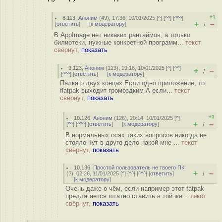
+1
8.113
,
Аноним
(
49
), 17:36, 10/01/2025 [
^
] [
^^
] [
^^^
]
+
–
[
ответить
]
[
к модератору
]
/
В AppImage нет никаких рантаймов, а только
билиотеки, нужные конкретной программ...
текст
свёрнут,
показать
9.123
,
Аноним
(
123
), 19:16, 10/01/2025 [
^
] [
^^
]
+
–
/
[
^^^
] [
ответить
]
[
к модератору
]
Палка о двух концах Если одно приложение, то
flatpak выходит громоздким А если...
текст
свёрнут,
показать
+3
10.126
,
Аноним
(
126
), 20:14, 10/01/2025 [
^
]
+
–
[
^^
] [
^^^
] [
ответить
]
[
к модератору
]
/
В нормальных осях таких вопросов никогда не
стояло Тут в друго дело накой мне ...
текст
свёрнут,
показать
10.136
,
Простой пользователь не твоего ПК
+
–
(
?
), 02:26, 11/01/2025 [
^
] [
^^
] [
^^^
] [
ответить
]
/
[
к модератору
]
Очень даже о чём, если например этот fatpak
предлагается штатно ставить в той же...
текст
свёрнут,
показать