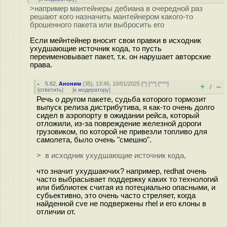
>например мантейнеры дебиана в очередной раз
решают кого назначить мантейнером какого-то
брошенного пакета или выбросить его
Если мейнтейнер вносит свои правки в исходник
ухудшающие источник кода, то пусть
переименовывает пакет, т.к. он нарушает авторские
права.
5.62
,
Аноним
(
35
), 13:45, 10/01/2025 [
^
] [
^^
] [
^^^
]
+
–
/
[
ответить
]
[
к модератору
]
Речь о другом пакете, судьба которого тормозит
выпуск релиза дистрибутива, я как-то очень долго
сидел в аэропорту в ожидании рейса, который
отложили, из-за повреждение железной дороги
грузовиком, по которой не привезли топливо для
самолета, было очень "смешно".
> в исходник ухудшающие источник кода,
что значит ухудшаючих? например, redhat очень
часто выбрасывает поддержку каких то технологий
или библиотек считая из потециально опасными, и
субьективно, это очень часто стреляет, когда
найденной cve не подвержены rhel и его клоны в
отличии от.