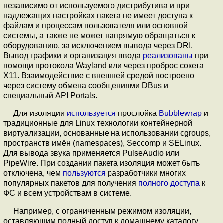
независимо от используемого дистрибутива и при
надлежащих настройках пакета не имеет доступа к
файлам и процессам пользователя или основной
системы, а также не может напрямую обращаться к
оборудованию, за исключением вывода через DRI.
Вывод графики и организация ввода
реализованы
при
помощи протокола Wayland или через проброс сокета
X11. Взаимодействие с внешней средой построено
через систему обмена сообщениями DBus и
специальный API Portals.
Для изоляции
используется
прослойка
Bubblewrap
и
традиционные для Linux технологии контейнерной
виртуализации, основанные на использовании cgroups,
пространств имён (namespaces), Seccomp и SELinux.
Для вывода звука применяется PulseAudio или
PipeWire. При создании пакета изоляция может быть
отключена, чем
пользуются
разработчики многих
популярных пакетов для получения
полного доступа
к
ФС и всем устройствам в системе.
Например, с ограниченным режимом изоляции,
оставляющим полный доступ к домашнему каталогу,