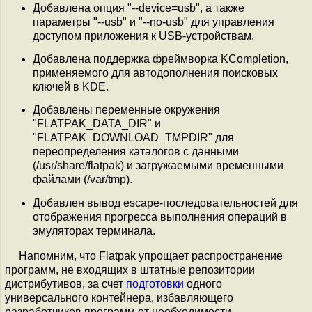
Добавлена опция "--device=usb", а также
параметры "--usb" и "--no-usb" для управления
доступом приложения к USB-устройствам.
Добавлена поддержка фреймворка KCompletion,
применяемого для автодополнения поисковых
ключей в KDE.
Добавлены переменные окружения
"FLATPAK_DATA_DIR" и
"FLATPAK_DOWNLOAD_TMPDIR" для
переопределения каталогов с данными
(/usr/share/flatpak) и загружаемыми временными
файлами (/var/tmp).
Добавлен вывод escape-последовательностей для
отображения прогресса выполнения операций в
эмуляторах терминала.
Напомним, что Flatpak упрощает распространение
программ, не входящих в штатные репозитории
дистрибутивов, за счет
подготовки
одного
универсального контейнера, избавляющего
разработчиков программ от необходимости