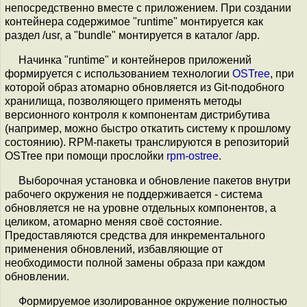
непосредственно вместе с приложением. При создании
контейнера содержимое "runtime" монтируется как
раздел /usr, а "bundle" монтируется в каталог /app.
Начинка "runtime" и контейнеров приложений
формируется с использованием технологии
OSTree
, при
которой образ атомарно обновляется из Git-подобного
хранилища, позволяющего применять методы
версионного контроля к компонентам дистрибутива
(например, можно быстро откатить систему к прошлому
состоянию). RPM-пакеты транслируются в репозиторий
OSTree при помощи прослойки
rpm-ostree
.
Выборочная установка и обновление пакетов внутри
рабочего окружения не поддерживается - система
обновляется не на уровне отдельных компонентов, а
целиком, атомарно меняя своё состояние.
Предоставляются средства для инкрементального
применения обновлений, избавляющие от
необходимости полной замены образа при каждом
обновлении.
Формируемое изолированное окружение полностью