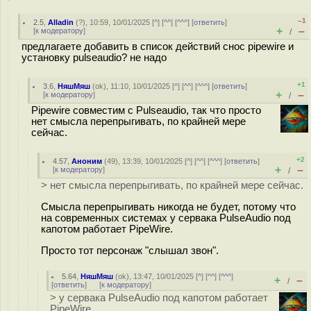
–1
2.5
,
Alladin
(
?
), 10:59, 10/01/2025 [
^
] [
^^
] [
^^^
] [
ответить
]
+
–
[
к модератору
]
/
предлагаете добавить в список действий снос pipewire и
установку pulseaudio? не надо
+1
3.6
,
НяшМяш
(
ok
), 11:10, 10/01/2025 [
^
] [
^^
] [
^^^
] [
ответить
]
+
–
[
к модератору
]
/
Pipewire совместим с Pulseaudio, так что просто
нет смысла перепрыгивать, по крайней мере
сейчас.
+2
4.57
,
Аноним
(
49
), 13:39, 10/01/2025 [
^
] [
^^
] [
^^^
] [
ответить
]
+
–
[
к модератору
]
/
> нет смысла перепрыгивать, по крайней мере сейчас.
Смысла перепрыгивать никогда не будет, потому что
на современных системах у сервака PulseAudio под
капотом работает PipeWire.
Просто тот персонаж "слышал звон".
5.64
,
НяшМяш
(
ok
), 13:47, 10/01/2025 [
^
] [
^^
] [
^^^
]
+
–
/
[
ответить
]
[
к модератору
]
> у сервака PulseAudio под капотом работает
PipeWire