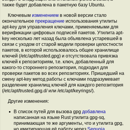
также будет добавлена в пакетную базу Ubuntu.
Ключевым
изменением
в новой версии стало
окончательное
прекращение
использования утилиты
apt-key для управления ключами, применяемыми для
верификации цифровых подписей пакетов. Утилита apt-
key несколько лет назад была объявлена устаревшей в
связи с уходом от старой модели проверки целостности
пакетов, в которой использовалось общее хранилище
ключей (/etc/apt/trusted.gpg) и отсутствовала привязка
ключей к репозиториям, т.е. ключ, добавленный для
какого-то стороннего репозитория, подходил для
проверки пакетов во всех репозиториях. Пришедший на
смену apt-key метод работы с ключами подразумевает
разделение хранилищ ключей для каждого репозитория
(/etc/apt/trusted.gpg.d/ или /etc/apt/keyrings/).
Другие изменения:
В список путей для вызова gpg
добавлена
написанная на языке Rust утилита gpg-sq,
принимающая те же аргументы, что и утилита gpg,
но имитирующая её работу через
Sequoia
,