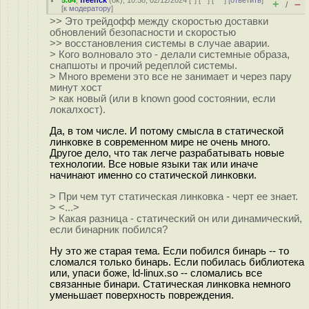
5.64
,
freehck
(
ok
), 10:58, 02/12/2024 [
^
] [
^^
] [
^^^
] [
ответить
]
+
–
/
[
к модератору
]
>> Это трейдофф между скоростью доставки
обновлений безопасности и скоростью
>> восстановления системы в случае аварии.
> Кого волновало это - делали системные образа,
снапшоты и прочий редеплой системы.
> Много времени это все не занимает и через пару
минут хост
> как новый (или в known good состоянии, если
локалхост).
Да, в том числе. И потому смысла в статической
линковке в современном мире не очень много.
Другое дело, что так легче разрабатывать новые
технологии. Все новые языки так или иначе
начинают именно со статической линковки.
> При чем тут статическая линковка - черт ее знает.
> <...>
> Какая разница - статический он или динамический,
если бинарник побился?
Ну это же старая тема. Если побился бинарь -- то
сломался только бинарь. Если побилась библиотека
или, упаси боже, ld-linux.so -- сломались все
связанные бинари. Статическая линковка немного
уменьшает поверхность повреждения.