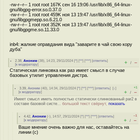
-rw-r--r-- 1 root root 167K сен 16 19:06 /usr/lib/x86_64-linux-
gnu/libgpg-error.so.0.37.0
-rw-r--r-- 1 root root 459K ноя 13 19:47 /usr/lib/x86_64-linux-
gnu/libgpgmepp.so.6.21.0
-rw-r--r-- 1 root root 352K ноя 13 19:47 /usr/lib/x86_64-linux-
gnu/libgpgme.so.11.33.0
inb4: жалкие оправдания вида "заварите в чай свою кору
дуба"
2.38
,
Аноним
(
38
), 14:23, 29/11/2024 [
^
] [
^^
] [
^^^
] [
ответить
]
+
–
/
[
к модератору
]
Статическая линковка как раз имеет смысл в случае
базовых утилит управления дистра.
+1
3.39
,
Аноним
(
40
), 14:34, 29/11/2024 [
^
] [
^^
] [
^^^
] [
ответить
]
[
↓
]
+
–
[
к модератору
]
/
Имеет смысл иметь полностью статически слинкованный par2 в
составе базовой систе...
большой текст свёрнут,
показать
–1
4.42
,
Аноним
(
-
), 14:57, 29/11/2024 [
^
] [
^^
] [
^^^
] [
ответить
]
+
–
[
к модератору
]
/
Ваше мнение очень важно для нас, оставайтесь на
линии (с)