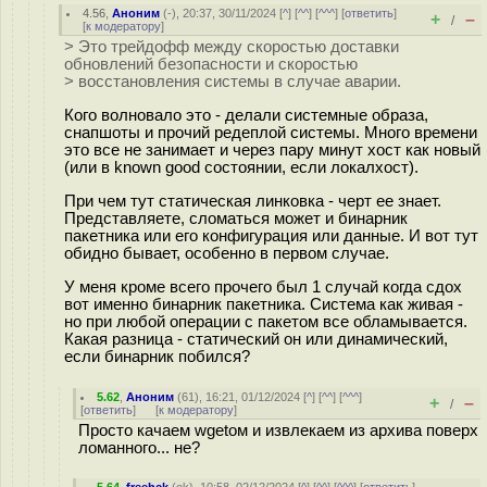
4.56
,
Аноним
(
-
), 20:37, 30/11/2024 [
^
] [
^^
] [
^^^
] [
ответить
]
+
–
/
[
к модератору
]
> Это трейдофф между скоростью доставки
обновлений безопасности и скоростью
> восстановления системы в случае аварии.
Кого волновало это - делали системные образа,
снапшоты и прочий редеплой системы. Много времени
это все не занимает и через пару минут хост как новый
(или в known good состоянии, если локалхост).
При чем тут статическая линковка - черт ее знает.
Представляете, сломаться может и бинарник
пакетника или его конфигурация или данные. И вот тут
обидно бывает, особенно в первом случае.
У меня кроме всего прочего был 1 случай когда сдох
вот именно бинарник пакетника. Система как живая -
но при любой операции с пакетом все обламывается.
Какая разница - статический он или динамический,
если бинарник побился?
5.62
,
Аноним
(
61
), 16:21, 01/12/2024 [
^
] [
^^
] [
^^^
]
+
–
/
[
ответить
]
[
к модератору
]
Просто качаем wgetом и извлекаем из архива поверх
ломанного... не?