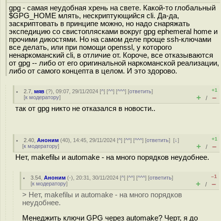
gpg - самая неудобная хрень на свете. Какой-то глобальный
$GPG_HOME млять, нескриптующийся cli. Да-да,
заскриптовать в принципе можно, но надо снаряжать
экспедицию со свистоплясками вокруг gpg ephemeral home и
прочими дикостями. Но на самом деле проще ssh-ключами
все делать, или при помощи openssl, у которого
ненаркоманский cli, в отличие от. Короче, все отказываются
от gpg -- либо от его оригинальной наркоманской реализации,
либо от самого концепта в целом. И это здорово.
+1
2.7
,
мяв
(
?
), 09:07, 29/11/2024 [
^
] [
^^
] [
^^^
] [
ответить
]
+
–
[
к модератору
]
/
так от gpg никто не отказался в новости..
+1
2.40
,
Аноним
(
40
), 14:45, 29/11/2024 [
^
] [
^^
] [
^^^
] [
ответить
]
[
↓
]
+
–
[
к модератору
]
/
Нет, makefilы и automake - на много порядков неудобнее.
–1
3.54
,
Аноним
(
-
), 20:31, 30/11/2024 [
^
] [
^^
] [
^^^
] [
ответить
]
+
–
[
к модератору
]
/
> Нет, makefilы и automake - на много порядков
неудобнее.
Менеджить ключи GPG через automake? Черт, я до