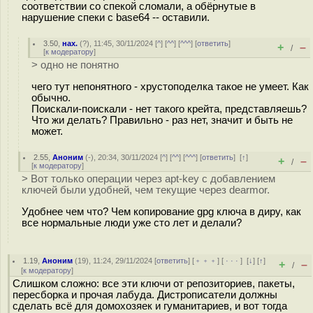
соответствии со спекой сломали, а обёрнутые в
нарушение спеки с base64 -- оставили.
3.50
,
нах.
(
?
), 11:45, 30/11/2024 [
^
] [
^^
] [
^^^
] [
ответить
]
+
–
/
[
к модератору
]
> одно не понятно
чего тут непонятного - хрустоподелка такое не умеет. Как
обычно.
Поискали-поискали - нет такого крейта, представляешь?
Что жи делать? Правильно - раз нет, значит и быть не
может.
2.55
,
Аноним
(
-
), 20:34, 30/11/2024 [
^
] [
^^
] [
^^^
] [
ответить
]
[
↑
]
+
–
/
[
к модератору
]
> Вот только операции через apt-key с добавлением
ключей были удобней, чем текущие через dearmor.
Удобнее чем что? Чем копирование gpg ключа в диру, как
все нормальные люди уже сто лет и делали?
1.19
,
Аноним
(
19
), 11:24, 29/11/2024 [
ответить
] [
﹢﹢﹢
] [
· · ·
]
[
↓
] [
↑
]
+
–
/
[
к модератору
]
Слишком сложно: все эти ключи от репозиториев, пакеты,
пересборка и прочая лабуда. Дистрописатели должны
сделать всё для домохозяек и гуманитариев, и вот тогда