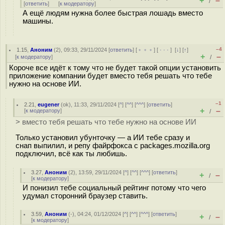
+
–
/
[
ответить
]
[
к модератору
]
А ещё людям нужна более быстрая лошадь вместо
машины.
–4
1.15
,
Аноним
(
2
), 09:33, 29/11/2024 [
ответить
] [
﹢﹢﹢
] [
· · ·
]
[
↓
] [
↑
]
+
–
[
к модератору
]
/
Короче все идёт к тому что не будет такой опции установить
приложение компании будет вместо тебя решать что тебе
нужно на основе ИИ.
–1
2.21
,
eugener
(
ok
), 11:33, 29/11/2024 [
^
] [
^^
] [
^^^
] [
ответить
]
+
–
[
к модератору
]
/
> вместо тебя решать что тебе нужно на основе ИИ
Только установил убунточку — а ИИ тебе сразу и
снап выпилил, и репу файрфокса с packages.mozilla.org
подключил, всё как ты любишь.
3.27
,
Аноним
(
2
), 13:59, 29/11/2024 [
^
] [
^^
] [
^^^
] [
ответить
]
+
–
/
[
к модератору
]
И понизил тебе социальный рейтинг потому что чего
удумал сторонний браузер ставить.
3.59
,
Аноним
(
-
), 04:24, 01/12/2024 [
^
] [
^^
] [
^^^
] [
ответить
]
+
–
/
[
к модератору
]