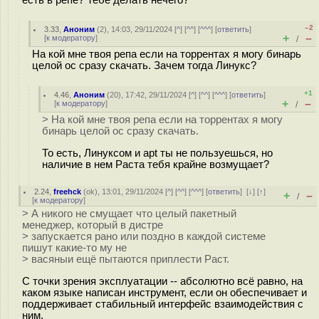
–2
3.33
,
Аноним
(
2
), 14:03, 29/11/2024 [
^
] [
^^
] [
^^^
] [
ответить
]
+
–
[
к модератору
]
/
На кой мне твоя репа если на торрентах я могу бинарь
целой ос сразу скачать. Зачем тогда Линукс?
+1
4.46
,
Аноним
(
20
), 17:42, 29/11/2024 [
^
] [
^^
] [
^^^
] [
ответить
]
+
–
[
к модератору
]
/
> На кой мне твоя репа если на торрентах я могу
бинарь целой ос сразу скачать.
То есть, Линуксом и apt ты не пользуешься, но
наличие в нем Раста тебя крайне возмущает?
2.24
,
freehck
(
ok
), 13:01, 29/11/2024 [
^
] [
^^
] [
^^^
] [
ответить
]
[
↓
] [
↑
]
+
–
/
[
к модератору
]
> А никого не смущает что целый пакетный
менеджер, который в дистре
> запускается рано или поздно в каждой системе
пишут какие-то му не
> васяныи ещё пытаются приплести Раст.
С точки зрения эксплуатации -- абсолютно всё равно, на
каком языке написан инструмент, если он обеспечивает и
поддерживает стабильный интерфейс взаимодействия с
ним.