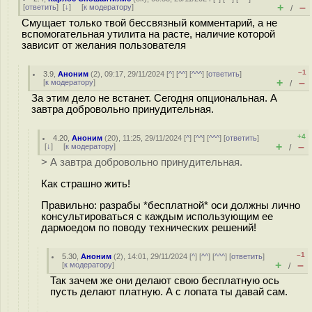
+
–
[
ответить
]
[
↓
] [
к модератору
]
/
Смущает только твой бессвязный комментарий, а не
вспомогательная утилита на расте, наличие которой
зависит от желания пользователя
–1
3.9
,
Аноним
(
2
), 09:17, 29/11/2024 [
^
] [
^^
] [
^^^
] [
ответить
]
+
–
[
к модератору
]
/
За этим дело не встанет. Сегодня опциональная. А
завтра добровольно принудительная.
+4
4.20
,
Аноним
(
20
), 11:25, 29/11/2024 [
^
] [
^^
] [
^^^
] [
ответить
]
+
–
[
↓
] [
к модератору
]
/
> А завтра добровольно принудительная.
Как страшно жить!
Правильно: разрабы *бесплатной* оси должны лично
консультироваться с каждым использующим ее
дармоедом по поводу технических решений!
–1
5.30
,
Аноним
(
2
), 14:01, 29/11/2024 [
^
] [
^^
] [
^^^
] [
ответить
]
+
–
[
к модератору
]
/
Так зачем же они делают свою бесплатную ось
пусть делают платную. А с лопата ты давай сам.