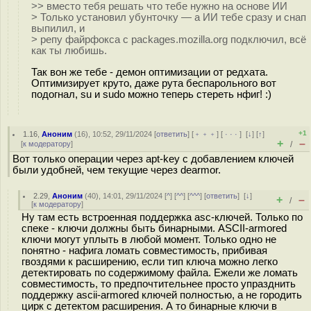
>> вместо тебя решать что тебе нужно на основе ИИ
> Только установил убунточку — а ИИ тебе сразу и снап
выпилил, и
> репу файрфокса с packages.mozilla.org подключил, всё
как ты любишь.
Так вон же тебе - демон оптимизации от редхата.
Оптимизирует круто, даже рута беспарольного вот
подогнал, su и sudo можно теперь стереть нфиг! :)
+1
1.16
,
Аноним
(
16
), 10:52, 29/11/2024 [
ответить
] [
﹢﹢﹢
] [
· · ·
]
[
↓
] [
↑
]
+
–
[
к модератору
]
/
Вот только операции через apt-key с добавлением ключей
были удобней, чем текущие через dearmor.
2.29
,
Аноним
(
40
), 14:01, 29/11/2024 [
^
] [
^^
] [
^^^
] [
ответить
]
[
↓
]
+
–
/
[
к модератору
]
Ну там есть встроенная поддержка asc-ключей. Только по
спеке - ключи должны быть бинарными. ASCII-armored
ключи могут уплыть в любой момент. Только одно не
понятно - нафига ломать совместимость, прибивая
гвоздями к расширению, если тип ключа можно легко
детектировать по содержимому файла. Ежели же ломать
совместимость, то предпочтительнее просто упразднить
поддержку ascii-armored ключей полностью, а не городить
цирк с детектом расширения. А то бинарные ключи в