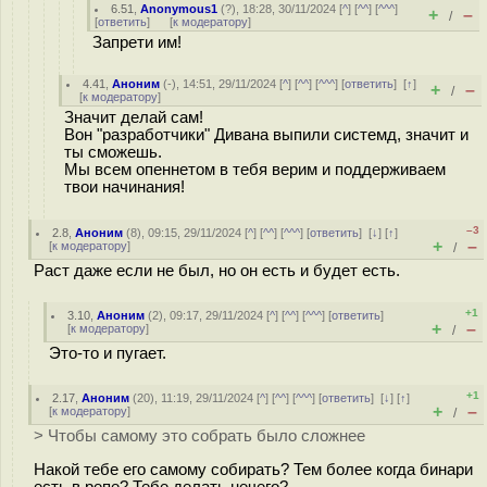
6.51
,
Anonymous1
(
?
), 18:28, 30/11/2024 [
^
] [
^^
] [
^^^
]
+
–
/
[
ответить
]
[
к модератору
]
Запрети им!
4.41
,
Аноним
(
-
), 14:51, 29/11/2024 [
^
] [
^^
] [
^^^
] [
ответить
]
[
↑
]
+
–
/
[
к модератору
]
Значит делай сам!
Вон "разработчики" Дивана выпили системд, значит и
ты сможешь.
Мы всем опеннетом в тебя верим и поддерживаем
твои начинания!
–3
2.8
,
Аноним
(
8
), 09:15, 29/11/2024 [
^
] [
^^
] [
^^^
] [
ответить
]
[
↓
] [
↑
]
+
–
[
к модератору
]
/
Раст даже если не был, но он есть и будет есть.
+1
3.10
,
Аноним
(
2
), 09:17, 29/11/2024 [
^
] [
^^
] [
^^^
] [
ответить
]
+
–
[
к модератору
]
/
Это-то и пугает.
+1
2.17
,
Аноним
(
20
), 11:19, 29/11/2024 [
^
] [
^^
] [
^^^
] [
ответить
]
[
↓
] [
↑
]
+
–
[
к модератору
]
/
> Чтобы самому это собрать было сложнее
Накой тебе его самому собирать? Тем более когда бинари
есть в репе? Тебе делать нечего?