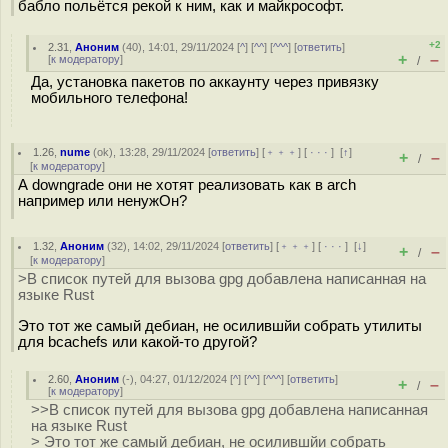
бабло польётся рекой к ним, как и майкрософт.
+2
2.31
,
Аноним
(
40
), 14:01, 29/11/2024 [
^
] [
^^
] [
^^^
] [
ответить
]
+
–
[
к модератору
]
/
Да, установка пакетов по аккаунту через привязку
мобильного телефона!
1.26
,
nume
(
ok
), 13:28, 29/11/2024 [
ответить
] [
﹢﹢﹢
] [
· · ·
]
[
↑
]
+
–
/
[
к модератору
]
А downgrade они не хотят реализовать как в arch
например или ненужОн?
1.32
,
Аноним
(
32
), 14:02, 29/11/2024 [
ответить
] [
﹢﹢﹢
] [
· · ·
]
[
↓
]
+
–
/
[
к модератору
]
>В список путей для вызова gpg добавлена написанная на
языке Rust
Это тот же самый дебиан, не осилившйи собрать утилиты
для bcachefs или какой-то другой?
2.60
,
Аноним
(
-
), 04:27, 01/12/2024 [
^
] [
^^
] [
^^^
] [
ответить
]
+
–
/
[
к модератору
]
>>В список путей для вызова gpg добавлена написанная
на языке Rust
> Это тот же самый дебиан, не осилившйи собрать