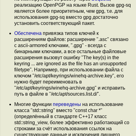
реализацию OpenPGP на языке Rust. Вызов gpg-sq
является более приоритетным, чем gpg, т.е. для
использования gpg-sq вместо gpg достаточно
установить соответствующий пакет.
Обеспечена
привязка типов ключей к
расширениям файлов: расширение ".asc" связано
с ascii-armored ключами, ".gpg" - всегда с
бинарными ключами, а все остальные файловые
расширения вызовут ошибку "The key(s) in the
keyring ... are ignored as the file has an unsupported
filetype". Например, при использовании файла с
ключом "/etc/apt/keyrings/winehq-archive.key", его
нужно будет переименовать в
"/etc/apt/keyrings/winehq-archive.gpg" и исправить
путь в файле в "/etc/apt/sources.list.d/".
Многие функции
переведены
на использование
класса "std::string" вместо "const char *"
(определённый в стандарте С++17 класс
std::string_view, более эффективно работающий со
строками за счёт использования ссылок на
существующие данные и исключения лишнего