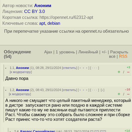
Автор новости:
Аноним
Лицензия:
CC BY 3.0
Короткая ссылка: https://opennet.ru/62312-apt
Ключевые слова:
apt
,
debian
При перепечатке указание ссылки на opennet.ru обязательно
Обсуждение
Ajax
|
1 уровень
|
Линейный
|
+/-
|
Раскрыть
(54)
всё
|
RSS
+3
1.1
,
Аноним
(
1
), 08:28, 29/11/2024 [
ответить
] [
﹢﹢﹢
] [
· · ·
]
+
–
[
к модератору
]
/
Давно пора
–10
1.2
,
Аноним
(
2
), 08:43, 29/11/2024 [
ответить
] [
﹢﹢﹢
] [
· · ·
]
[
↓
]
+
–
[
к модератору
]
/
А никого не смущает что целый пакетный менеджер, который
в дистре запускается рано или поздно в каждой системе
пишут какие-то му не васяныи ещё пытаются приплести
Раст. Чтобы самому это собрать было сложнее и при сборке
Раст принес что-то что хотят создатели раста?
+14
2.4
,
Карлос Сношайтилис
(
ok
), 08:53, 29/11/2024 [
^
] [
^^
] [
^^^
]