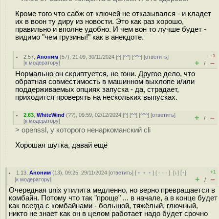
Кроме того что сабж от ключей не отказывался - и кладет
их в воон ту диру из новости. Это как раз хорошо,
правильно и вполне удобно. И чем вон то лучше будет -
видимо "чем грузины!" как в анекдоте.
–1
2.57
,
Аноним
(
57
), 21:09, 30/11/2024 [
^
] [
^^
] [
^^^
] [
ответить
]
+
–
[
к модератору
]
/
Нормально он скриптуется, не гони. Другое дело, что
обратная совместимость в машинном выхлопе и/или
поддерживаемых опциях запуска - да, страдает,
приходится проверять на нескольких выпусках.
2.63
,
WhiteWind
(
??
), 09:59, 02/12/2024 [
^
] [
^^
] [
^^^
] [
ответить
]
+
–
/
[
к модератору
]
> openssl, у которого ненаркоманский cli
Хорошая шутка, давай ещё
+1
1.13
,
Аноним
(
13
), 09:25, 29/11/2024 [
ответить
] [
﹢﹢﹢
] [
· · ·
]
[
↓
] [
↑
]
+
–
[
к модератору
]
/
Очередная unix утилита медленно, но верно превращается в
комбайн. Потому что так "проще" ... в начале, а в конце будет
как всегда с комбайнами - большой, тяжёлый, глючный,
никто не знает как он в целом работает надо будет срочно