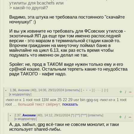
утилиты для bcachefs или
> какой-то другой?
Видимо, эта штука не требовала постоянного "скачайте
ночнушку!" :)
И вы уж извините но требовать для ФСовских утилсов -
экзотичный ЯП да еще при том именно распоследней
версии - это маразм в терминальной стадии какой-то.
Впрочем гражданин на минуточку поймал баню в
майнлайне на цикл 6.13, как раз есть время чтобы
подумать что именно он делал не так.
Spoiler: не, прод в ТАКОМ виде нужен только ему и его
ср@ной кошке. Остальным терпеть какие-то неудобства
ради ТАКОГО - нафиг надо.
1.36
,
Аноним
(
40
), 14:06, 29/11/2024 [
ответить
] [
﹢﹢﹢
] [
· · ·
]
[
↑
]
+
–
/
[
к модератору
]
-rwxr-xr-x 1 root root 11M ноя 25 22 29 usr bin gpg-sq -rwxr-xr-x 1 root
root ...
большой текст свёрнут,
показать
2.37
,
Аноним
(
40
), 14:12, 29/11/2024 [
^
] [
^^
] [
^^^
] [
ответить
]
+
–
/
[
к модератору
]
А, да, забыл, gpg всё-таки не совсем монолит, и таки
использует shared-либы.