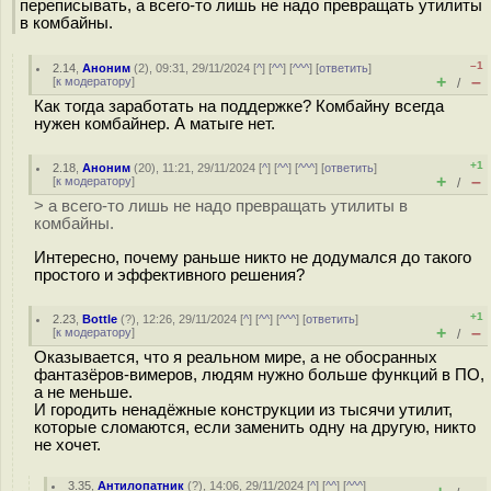
переписывать, а всего-то лишь не надо превращать утилиты
в комбайны.
–1
2.14
,
Аноним
(
2
), 09:31, 29/11/2024 [
^
] [
^^
] [
^^^
] [
ответить
]
+
–
[
к модератору
]
/
Как тогда заработать на поддержке? Комбайну всегда
нужен комбайнер. А матыге нет.
+1
2.18
,
Аноним
(
20
), 11:21, 29/11/2024 [
^
] [
^^
] [
^^^
] [
ответить
]
+
–
[
к модератору
]
/
> а всего-то лишь не надо превращать утилиты в
комбайны.
Интересно, почему раньше никто не додумался до такого
простого и эффективного решения?
+1
2.23
,
Bottle
(
?
), 12:26, 29/11/2024 [
^
] [
^^
] [
^^^
] [
ответить
]
+
–
[
к модератору
]
/
Оказывается, что я реальном мире, а не обосранных
фантазёров-вимеров, людям нужно больше функций в ПО,
а не меньше.
И городить ненадёжные конструкции из тысячи утилит,
которые сломаются, если заменить одну на другую, никто
не хочет.
3.35
,
Антилопатник
(
?
), 14:06, 29/11/2024 [
^
] [
^^
] [
^^^
]