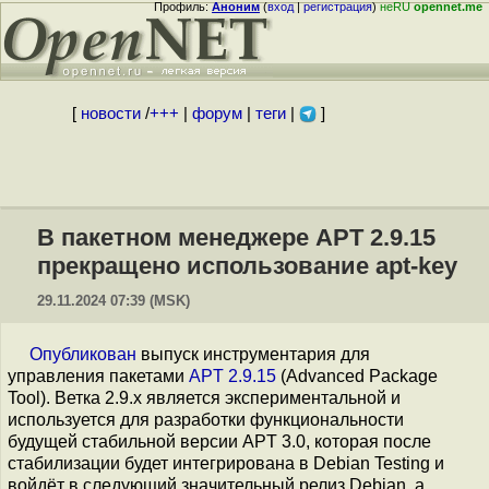
Профиль:
Аноним
(
вход
|
регистрация
)
неRU
opennet.me
[
новости
/
+++
|
форум
|
теги
|
]
В пакетном менеджере APT 2.9.15
прекращено использование apt-key
29.11.2024 07:39 (MSK)
Опубликован
выпуск инструментария для
управления пакетами
APT 2.9.15
(Advanced Package
Tool). Ветка 2.9.x является экспериментальной и
используется для разработки функциональности
будущей стабильной версии APT 3.0, которая после
стабилизации будет интегрирована в Debian Testing и
войдёт в следующий значительный релиз Debian, а