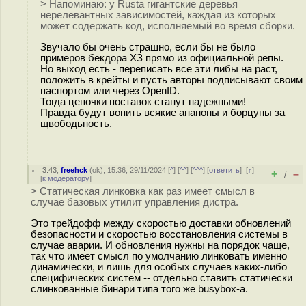
> Напоминаю: у Rustа гигантские деревья
нерелевантных зависимостей, каждая из которых
может содержать код, исполняемый во время сборки.
Звучало бы очень страшно, если бы не было
примеров бекдора ХЗ прямо из официальной репы.
Но выход есть - переписать все эти либы на раст,
положить в крейты и пусть авторы подписывают своим
паспортом или через OpenID.
Тогда цепочки поставок станут надежными!
Правда будут вопить всякие ананоны и борцуны за
щвободьность.
3.43
,
freehck
(
ok
), 15:36, 29/11/2024 [
^
] [
^^
] [
^^^
] [
ответить
]
[
↑
]
+
–
/
[
к модератору
]
> Статическая линковка как раз имеет смысл в
случае базовых утилит управления дистра.
Это трейдофф между скоростью доставки обновлений
безопасности и скоростью восстановления системы в
случае аварии. И обновления нужны на порядок чаще,
так что имеет смысл по умолчанию линковать именно
динамически, и лишь для особых случаев каких-либо
специфических систем -- отдельно ставить статически
слинкованные бинари типа того же busybox-а.