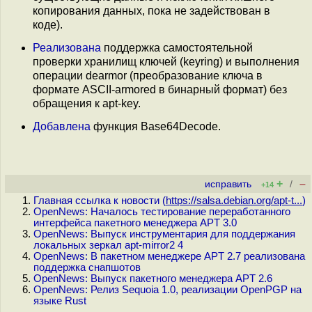
копирования данных, пока не задействован в
коде).
Реализована
поддержка самостоятельной
проверки хранилищ ключей (keyring) и выполнения
операции dearmor (преобразование ключа в
формате ASCII-armored в бинарный формат) без
обращения к apt-key.
Добавлена
функция Base64Decode.
+
–
исправить
/
+14
Главная ссылка к новости (
https://salsa.debian.org/apt-t...
)
OpenNews: Началось тестирование переработанного
интерфейса пакетного менеджера APT 3.0
OpenNews: Выпуск инструментария для поддержания
локальных зеркал apt-mirror2 4
OpenNews: В пакетном менеджере APT 2.7 реализована
поддержка снапшотов
OpenNews: Выпуск пакетного менеджера APT 2.6
OpenNews: Релиз Sequoia 1.0, реализации OpenPGP на
языке Rust