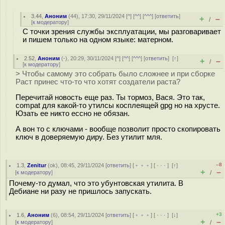
3.44
,
Аноним
(
44
), 17:30, 29/11/2024 [
^
] [
^^
] [
^^^
] [
ответить
]
+
–
/
[
к модератору
]
С точки зрения службы эксплуатации, мы разговаривает
и пишем только на одном языке: матерном.
2.52
,
Аноним
(
-
), 20:29, 30/11/2024 [
^
] [
^^
] [
^^^
] [
ответить
]
[
↑
]
+
–
/
[
к модератору
]
> Чтобы самому это собрать было сложнее и при сборке
Раст принес что-то что хотят создатели раста?
Перечитай новость еще раз. Ты тормоз, Вася. Это так,
compat для какой-то утилсы косплеящей gpg но на хрусте.
Юзать ее никто ессно не обязан.
А вон то с ключами - вообще позволит просто скопировать
ключ в доверяемую диру. Без утилит мля.
–8
1.3
,
Zenitur
(
ok
), 08:45, 29/11/2024 [
ответить
] [
﹢﹢﹢
] [
· · ·
]
[
↑
]
+
–
[
к модератору
]
/
Почему-то думал, что это убунтовская утилита. В
Дебиане ни разу не пришлось запускать.
+3
1.6
,
Аноним
(
6
), 08:54, 29/11/2024 [
ответить
] [
﹢﹢﹢
] [
· · ·
]
[
↓
]
+
–
[
к модератору
]
/