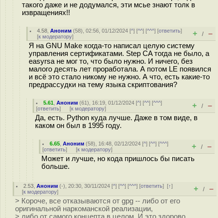
такого даже и не додумался, эти мсье знают толк в
извращениях!!
4.58
,
Аноним
(
58
), 02:56, 01/12/2024 [
^
] [
^^
] [
^^^
] [
ответить
]
+
–
/
[
к модератору
]
Я на GNU Make когда-то написал целую систему
управления сертификатами. Step CA тогда не было, а
easyrsa не мог то, что было нужно. И ничего, без
малого десять лет проработала. А потом LE появился
и всё это стало никому не нужно. А что, есть какие-то
предрассудки на тему языка скриптования?
5.61
,
Аноним
(
61
), 16:19, 01/12/2024 [
^
] [
^^
] [
^^^
]
+
–
/
[
ответить
]
[
к модератору
]
Да, есть. Python куда лучше. Даже в том виде, в
каком он был в 1995 году.
6.65
,
Аноним
(
58
), 16:48, 02/12/2024 [
^
] [
^^
] [
^^^
]
+
–
/
[
ответить
]
[
к модератору
]
Может и лучше, но кода пришлось бы писать
больше.
2.53
,
Аноним
(
-
), 20:30, 30/11/2024 [
^
] [
^^
] [
^^^
] [
ответить
]
[
↑
]
+
–
/
[
к модератору
]
> Короче, все отказываются от gpg -- либо от его
оригинальной наркоманской реализации,
> либо от самого концепта в целом. И это здорово.