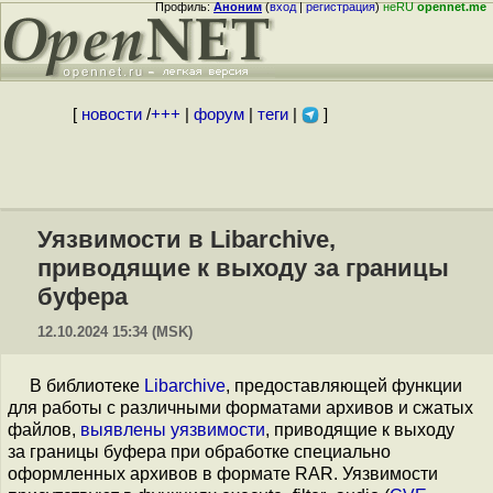
Профиль:
Аноним
(
вход
|
регистрация
)
неRU
opennet.me
[
новости
/
+++
|
форум
|
теги
|
]
Уязвимости в Libarchive,
приводящие к выходу за границы
буфера
12.10.2024 15:34 (MSK)
В библиотеке
Libarchive
, предоставляющей функции
для работы с различными форматами архивов и сжатых
файлов,
выявлены
уязвимости
, приводящие к выходу
за границы буфера при обработке специально
оформленных архивов в формате RAR. Уязвимости