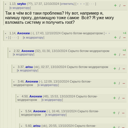
1.13
,
seyko
(
??
), 17:37, 12/10/2024 [
ответить
] [
﹢﹢﹢
] [
· · ·
]
+
–
/
[
к модератору
]
Так в чём всё таки проблема? Ну вот, например я,
напишу прогу, делающую тоже самое Всё? Я уже могу
взломать систему и получить root?
1.14
,
Аноним
(
-
), 17:43, 12/10/2024
Скрыто ботом-модератором
[
﹢﹢
+4
+
–
﹢
] [
· · ·
] [
к модератору
]
/
+4
2.32
,
Аноним
(
32
), 01:30, 13/10/2024
Скрыто ботом-модератором
+
–
[
к модератору
]
/
3.37
,
arisu
(
ok
), 02:37, 13/10/2024
Скрыто ботом-модератором
+
–
/
[
к модератору
]
3.46
,
Аноним
(
-
), 12:09, 13/10/2024
Скрыто ботом-
+
–
/
модератором
[
к модератору
]
4.50
,
Аноним
(
48
), 15:53, 13/10/2024
Скрыто ботом-
+
–
/
модератором
[
к модератору
]
5.54
,
Аноним
(
-
), 16:46, 13/10/2024
Скрыто ботом-
+
–
/
модератором
[
к модератору
]
5.60
,
arisu
(
ok
), 20:55, 13/10/2024
Скрыто ботом-
+
–
/