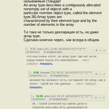
называемый стандарт
An array type describes a contiguously allocated
nonempty set of objects with a
particular member object type, called the element
type.36) Array types are
characterized by their element type and by the
number of elements in the array
Т.е таки не только декларация есть, но даже
array type.
Сделано конечно через.. как всегда в общем.
8.97
,
arisu
(
ok
), 21:58, 15/10/2024 [
^
] [
^^
] [
^^^
]
+
–
/
[
ответить
]
[
к модератору
]
это они очень хотят, но array type там нет если
средствами языка это невозможно...
текст
свёрнут,
показать
9.98
,
Аноним
(
73
), 00:33, 16/10/2024 [
^
] [
^^
] [
^^^
]
+
–
/
[
ответить
]
[
↓
] [
к модератору
]
множество множест есть составной тип array, как и
struct - такой же тип данных ...
текст свёрнут,
показать
10.99
,
arisu
(
ok
), 04:13, 16/10/2024 [
^
] [
^^
] [
^^^
]
+
–
/
[
ответить
]
[
к модератору
]
ok, i stand corrected на самом деле в
сишечке массивы есть доказывается