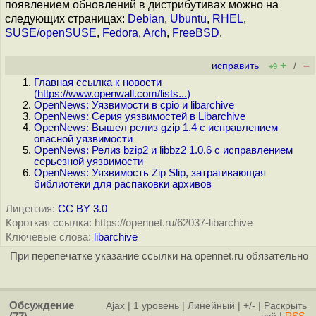
появлением обновлений в дистрибутивах можно на
следующих страницах:
Debian
,
Ubuntu
,
RHEL
,
SUSE/openSUSE
,
Fedora
,
Arch
,
FreeBSD
.
+
–
исправить
/
+9
Главная ссылка к новости
(
https://www.openwall.com/lists...
)
OpenNews: Уязвимости в cpio и libarchive
OpenNews: Серия уязвимостей в Libarchive
OpenNews: Вышел релиз gzip 1.4 с исправлением
опасной уязвимости
OpenNews: Релиз bzip2 и libbz2 1.0.6 с исправлением
серьезной уязвимости
OpenNews: Уязвимость Zip Slip, затрагивающая
библиотеки для распаковки архивов
Лицензия:
CC BY 3.0
Короткая ссылка: https://opennet.ru/62037-libarchive
Ключевые слова:
libarchive
При перепечатке указание ссылки на opennet.ru обязательно
Обсуждение
Ajax
|
1 уровень
|
Линейный
|
+/-
|
Раскрыть