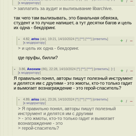
+
–
/
[
к модератору
]
> заплатить за аудит и вылизывание libarchive.
так чего там вылизывать, это банальная обвязка,
студент и то лучше напишет, а тут десятки багов и цель
их одна - бекдоринг.
4.82
,
arisu
(
ok
), 19:21, 14/10/2024 [
^
] [
^^
] [
^^^
] [
ответить
]
+
–
/
[
к модератору
]
> и цель их одна - бекдоринг.
где пруфы, билли?
3.86
,
Аноним
(
86
), 22:28, 14/10/2024 [
^
] [
^^
] [
^^^
] [
ответить
]
[
↑
]
+
–
/
[
к модератору
]
Я правильно понял, авторы пишут полезный инструмент
и делятся им с другими - это жмоты, кто-то только гадит
и вымогает вознаграждение - это герой-спаситель?
4.89
,
arisu
(
ok
), 23:26, 14/10/2024 [
^
] [
^^
] [
^^^
] [
ответить
]
+
–
/
[
к модератору
]
> Я правильно понял, авторы пишут полезный
инструмент и делятся им с другими
> - это жмоты, кто-то только гадит и вымогает
вознаграждение - это
> герой-спаситель?