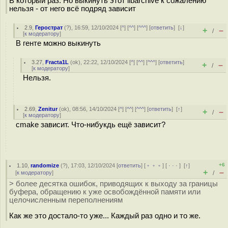
В который раз. Но выкинуть этот libarchive к сожалению
нельзя - от него всё подряд зависит
2.9
,
Герострат
(
?
), 16:59, 12/10/2024 [
^
] [
^^
] [
^^^
] [
ответить
]
[
↓
]
+
–
/
[
к модератору
]
В генте можно выкинуть
3.27
,
Fracta1L
(
ok
), 22:22, 12/10/2024 [
^
] [
^^
] [
^^^
] [
ответить
]
+
–
/
[
к модератору
]
Нельзя.
2.69
,
Zenitur
(
ok
), 08:56, 14/10/2024 [
^
] [
^^
] [
^^^
] [
ответить
]
[
↑
]
+
–
/
[
к модератору
]
cmake зависит. Что-нибукдь ещё зависит?
+6
1.10
,
randomize
(
?
), 17:03, 12/10/2024 [
ответить
] [
﹢﹢﹢
] [
· · ·
]
[
↑
]
+
–
[
к модератору
]
/
> более десятка ошибок, приводящих к выходу за границы
буфера, обращению к уже освобождённой памяти или
целочисленным переполнениям
Как же это достало-то уже... Каждый раз одно и то же.