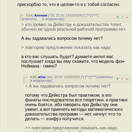
прискорбно то, что в целом-то я с тобой согласен.
5.64
,
Аноним
(
73
), 23:16, 13/10/2024 [
^
] [
^^
] [
^^^
]
+
–
/
[
ответить
]
[
к модератору
]
> кто громко за Дейкстру и доказательства топит,
обычно ни одной реальной рабочей программы нет.
А вы задавались вопросом почему нет?
> повторяю предложение показать как надо
а кто вас слушать будет? думаете интел вас
послушает когда вы ему скажите, что модель фон-
Неймана - гамно?
6.65
,
arisu
(
ok
), 23:29, 13/10/2024 [
^
] [
^^
] [
^^^
] [
ответить
]
+
–
/
[
к модератору
]
> А вы задавались вопросом почему нет?
потому что Дейкстра был практиком, а его
фанаты-последователи все теоретики, и практики
очень боятся. ибо говорить про Дейкстру они
умеют, а вот приенять методы математического
доказательства программ — нет. начнут что-то
делать — конфуз получится.
>> повторяю предложение показать как надо