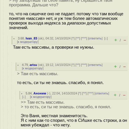
> Ну запортишь ты себе память, ну скрашится твоя
программа. Дальше что?
то, что на сишечке оно не падает. потому что там вообще
понятия «массив» нет, и уж тем более автоматических
проверок выхода индекса за диапазон допустимых
значений.
3.68
,
Ivan_83
(
ok
), 04:32, 14/10/2024 [
^
] [
^^
] [
^^^
] [
ответить
]
[
↓
]
+
–
/
[
к модератору
]
Там есть массивы, а проверки не нужны.
4.79
,
arisu
(
ok
), 19:12, 14/10/2024 [
^
] [
^^
] [
^^^
] [
ответить
]
+
–
/
[
к модератору
]
> Там есть массивы.
то есть, си ты не знаешь. спасибо, я понял.
5.84
,
Аноним
(
-
), 22:04, 14/10/2024 [
^
] [
^^
] [
^^^
] [
ответить
]
+
–
/
[
↓
] [
к модератору
]
>> Там есть массивы.
> то есть, си ты не знаешь. спасибо, я понял.
Это Ваня, местная знаменитость.
Я с ним как-то спорил, что в СИшке есть строки, а он
меня убеждал - что нету.