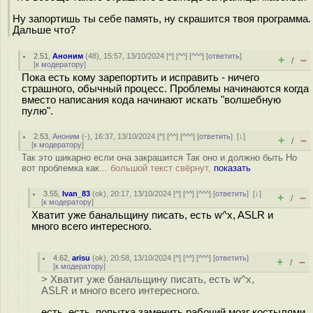
Ну запортишь ты себе память, ну скрашится твоя программа.
Дальше что?
2.51
,
Аноним
(
48
), 15:57, 13/10/2024 [
^
] [
^^
] [
^^^
] [
ответить
]
+
–
/
[
к модератору
]
Пока есть кому зарепортить и исправить - ничего
страшного, обычный процесс. Проблемы начинаются когда
вместо написания кода начинают искать "волшебную
пулю".
2.53
,
Аноним
(
-
), 16:37, 13/10/2024 [
^
] [
^^
] [
^^^
] [
ответить
]
[
↓
]
+
–
/
[
к модератору
]
Так это шикарно если она закрашится Так оно и должно быть Но
вот проблемка как...
большой текст свёрнут,
показать
3.55
,
Ivan_83
(
ok
), 20:17, 13/10/2024 [
^
] [
^^
] [
^^^
] [
ответить
]
[
↓
]
+
–
/
[
к модератору
]
Хватит уже банальщину писать, есть w^x, ASLR и
много всего интересного.
4.62
,
arisu
(
ok
), 20:58, 13/10/2024 [
^
] [
^^
] [
^^^
] [
ответить
]
+
–
/
[
к модератору
]
> Хватит уже банальщину писать, есть w^x,
ASLR и много всего интересного.
есть, есть. попытка заменить рабочий мозг костылями.