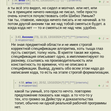
2.39
,
arisu
(
ok
), 02:41, 13/10/2024 [
^
] [
^^
] [
^^^
] [
ответить
]
+
–
/
[
к модератору
]
а ты всё это видел, но сидел и молчал. или нет, или
ты в принципе ничего никогда не писал, тебе просто
очень хочется почувствовать себя Шибко Умным?
так ты, главное, никогда ничего писать и не начинай. а то
потом другой аноним так же над тобой смеяться будет. а
когда кода нет — то и смеяться не над чем. удобно.
3.43
,
Аноним
(
73
), 11:15, 13/10/2024 [
^
] [
^^
] [
^^^
] [
ответить
]
+
–
/
[
к модератору
]
Не зная предметной области и не имея строгой
корректной спецификации алгоритма, хоть тыща глаз
пусть смотрит, толку ноль. В крипте такая же хрень,
спецификация описывает одно, а имплементируют по
разному, ссылаясь на производительность или
константность по времени, что не описано в
спецификации. Вывод, думать обо всем этом надо до
написания кода, то есть на этапе строгой формализации.
–1
4.58
,
arisu
(
ok
), 20:52, 13/10/2024 [
^
] [
^^
] [
^^^
] [
ответить
]
+
–
[
к модератору
]
/
какой ты умный, это просто нечто. повторяю
предложение показать как надо. а то что-то у
тех, кто громко за Дейкстру и доказательства
топит, обычно ни одной реальной рабочей программы
нет.