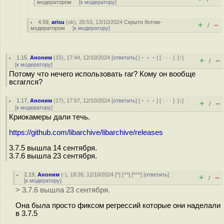
модератором
[
к модератору
]
4.59
,
arisu
(
ok
), 20:53, 13/10/2024
Скрыто ботом-
+
–
/
модератором
[
к модератору
]
1.15
,
Аноним
(
15
), 17:44, 12/10/2024 [
ответить
] [
﹢﹢﹢
] [
· · ·
]
[
↑
]
+
–
/
[
к модератору
]
Потому что нечего использовать rar? Кому он вообще
всrarлся?
1.17
,
Аноним
(
17
), 17:57, 12/10/2024 [
ответить
] [
﹢﹢﹢
] [
· · ·
]
[
↓
]
+
–
/
[
к модератору
]
Криокамеры дали течь.
https://github.com/libarchive/libarchive/releases
3.7.5 вышла 14 сентября.
3.7.6 вышла 23 сентября.
2.19
,
Аноним
(
-
), 18:26, 12/10/2024 [
^
] [
^^
] [
^^^
] [
ответить
]
+
–
/
[
к модератору
]
> 3.7.6 вышла 23 сентября.
Она была просто фиксом регрессий которые они наделали
в 3.7.5