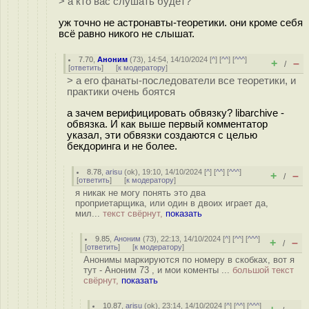
> а кто вас слушать будет?
уж точно не астронавты-теоретики. они кроме себя
всё равно никого не слышат.
7.70
,
Аноним
(
73
), 14:54, 14/10/2024 [
^
] [
^^
] [
^^^
]
+
–
/
[
ответить
]
[
к модератору
]
> а его фанаты-последователи все теоретики, и
практики очень боятся
а зачем верифицировать обвязку? libarchive -
обвязка. И как выше первый комментатор
указал, эти обвязки создаются с целью
бекдоринга и не более.
8.78
,
arisu
(
ok
), 19:10, 14/10/2024 [
^
] [
^^
] [
^^^
]
+
–
/
[
ответить
]
[
к модератору
]
я никак не могу понять это два
проприетарщика, или один в двоих играет да,
мил...
текст свёрнут,
показать
9.85
,
Аноним
(
73
), 22:13, 14/10/2024 [
^
] [
^^
] [
^^^
]
+
–
/
[
ответить
]
[
к модератору
]
Анонимы маркируются по номеру в скобках, вот я
тут - Аноним 73 , и мои коменты ...
большой текст
свёрнут,
показать
10.87
,
arisu
(
ok
), 23:14, 14/10/2024 [
^
] [
^^
] [
^^^
]