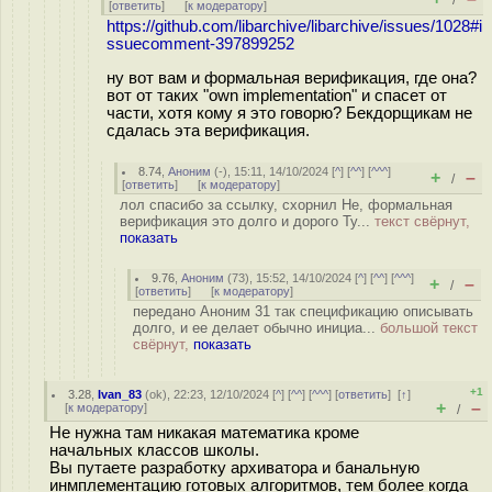
/
[
ответить
]
[
к модератору
]
https://github.com/libarchive/libarchive/issues/1028#i
ssuecomment-397899252
ну вот вам и формальная верификация, где она?
вот от таких "own implementation" и спасет от
части, хотя кому я это говорю? Бекдорщикам не
сдалась эта верификация.
8.74
,
Аноним
(
-
), 15:11, 14/10/2024 [
^
] [
^^
] [
^^^
]
+
–
/
[
ответить
]
[
к модератору
]
лол спасибо за ссылку, схорнил Не, формальная
верификация это долго и дорого Ту...
текст свёрнут,
показать
9.76
,
Аноним
(
73
), 15:52, 14/10/2024 [
^
] [
^^
] [
^^^
]
+
–
/
[
ответить
]
[
к модератору
]
передано Аноним 31 так спецификацию описывать
долго, и ее делает обычно инициа...
большой текст
свёрнут,
показать
+1
3.28
,
Ivan_83
(
ok
), 22:23, 12/10/2024 [
^
] [
^^
] [
^^^
] [
ответить
]
[
↑
]
+
–
[
к модератору
]
/
Не нужна там никакая математика кроме
начальных классов школы.
Вы путаете разработку архиватора и банальную
инмплементацию готовых алгоритмов, тем более когда