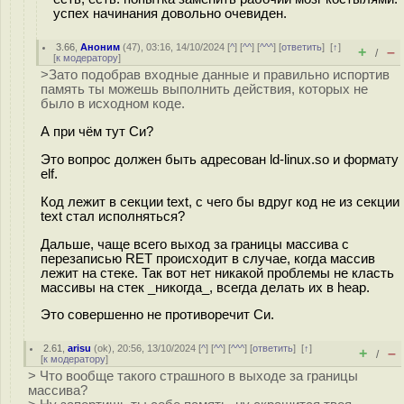
успех начинания довольно очевиден.
3.66
,
Аноним
(
47
), 03:16, 14/10/2024 [
^
] [
^^
] [
^^^
] [
ответить
]
[
↑
]
+
–
/
[
к модератору
]
>Зато подобрав входные данные и правильно испортив
память ты можешь выполнить действия, которых не
было в исходном коде.
А при чём тут Си?
Это вопрос должен быть адресован ld-linux.so и формату
elf.
Код лежит в секции text, с чего бы вдруг код не из секции
text стал исполняться?
Дальше, чаще всего выход за границы массива с
перезаписью RET происходит в случае, когда массив
лежит на стеке. Так вот нет никакой проблемы не класть
массивы на стек _никогда_, всегда делать их в heap.
Это совершенно не противоречит Си.
2.61
,
arisu
(
ok
), 20:56, 13/10/2024 [
^
] [
^^
] [
^^^
] [
ответить
]
[
↑
]
+
–
/
[
к модератору
]
> Что вообще такого страшного в выходе за границы
массива?