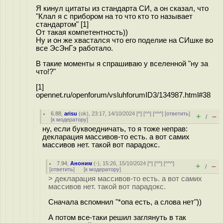
Я кинул цитаты из стандарта CИ, а он сказал, что
"Клал я с прибором на то что кто то называет
стандартом" [1]
От такая компетентность))
Ну и он же хвастался что его поделие на СИшке во
все ЭсЭнГэ работало.
В такие моменты я спрашиваю у вселенной "ну за
что!?"
[1]
opennet.ru/openforum/vsluhforumID3/134987.html#38
6.88
,
arisu
(
ok
), 23:17, 14/10/2024 [
^
] [
^^
] [
^^^
] [
ответить
]
+
–
/
[
к модератору
]
ну, если буквоедничать, то я тоже неправ:
декларация массивов-то есть. а вот самих
массивов нет. такой вот парадокс.
7.94
,
Аноним
(
-
), 15:26, 15/10/2024 [
^
] [
^^
] [
^^^
]
+
–
/
[
ответить
]
[
к модератору
]
> декларация массивов-то есть. а вот самих
массивов нет. такой вот парадокс.
Сначала вспомнил "*опа есть, а слова нет"))
А потом все-таки решил заглянуть в так