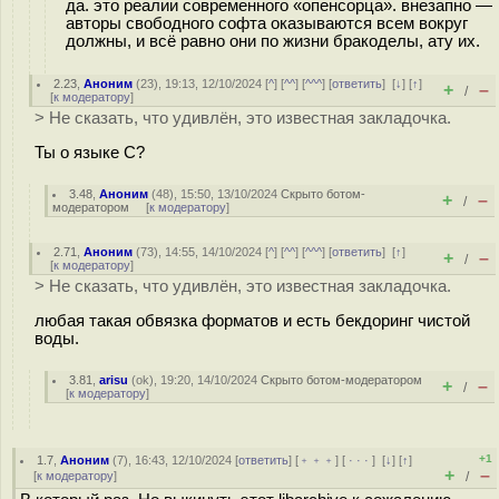
да. это реалии современного «опенсорца». внезапно —
авторы свободного софта оказываются всем вокруг
должны, и всё равно они по жизни бракоделы, ату их.
2.23
,
Аноним
(
23
), 19:13, 12/10/2024 [
^
] [
^^
] [
^^^
] [
ответить
]
[
↓
] [
↑
]
+
–
/
[
к модератору
]
> Не сказать, что удивлён, это известная закладочка.
Ты о языке C?
3.48
,
Аноним
(
48
), 15:50, 13/10/2024
Скрыто ботом-
+
–
/
модератором
[
к модератору
]
2.71
,
Аноним
(
73
), 14:55, 14/10/2024 [
^
] [
^^
] [
^^^
] [
ответить
]
[
↑
]
+
–
/
[
к модератору
]
> Не сказать, что удивлён, это известная закладочка.
любая такая обвязка форматов и есть бекдоринг чистой
воды.
3.81
,
arisu
(
ok
), 19:20, 14/10/2024
Скрыто ботом-модератором
+
–
/
[
к модератору
]
+1
1.7
,
Аноним
(
7
), 16:43, 12/10/2024 [
ответить
] [
﹢﹢﹢
] [
· · ·
]
[
↓
] [
↑
]
+
–
[
к модератору
]
/