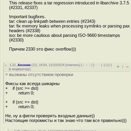
This release fixes a tar regression introduced in libarchive 3.7.5
(#2331, #2337)
Important bugfixes.
tar: clean up linkpath between entries (#2343)
tar: fix memory leaks when processing symlinks or parsing pax
headers (#2338)
iso: be more cautious about parsing ISO-9660 timestamps
(#2330)
Причем 2330 это фикс overflow)))
1.21
,
Аноним
(
21
), 18:54, 12/10/2024 [
ответить
] [
﹢﹢﹢
] [
· · ·
]
[
↓
] [
↑
]
+
–
/
[
к модератору
]
> вызваны отсутствием проверки
Фиксы как всегда шикарны
+ if (src >= dst)
+ return 0;
+ if (src >= dst)
+ return 0;
Не, ну а фигли проверять входные данные))
Настоящие погромисты и так знаю что там все правильно)))