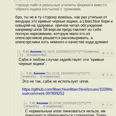
>проще пайп в реальные утилиты формата вместо
чёрного ящика костылей с троянами.
бро, ты не в ту сторону воюешь. как раз утильки от
вендора это кривые черные ящики, а Libarchive бери и
ковыряй на здоровье. причем читал обсуждения
например unrar 5й версии представляет из себя
полную наркоманию, которую мало кто из
опенсорсников решается расковыривать. а
опенсорсники хоть немного о качестве кода думают
5.24
,
Аноним
(
4
), 19:15, 12/10/2024 [
^
] [
^^
] [
^^^
] [
ответить
]
+
–
/
[
↓
] [
к модератору
]
Сабж в любом случае задействует эти "кривые
черные ящики".
6.31
,
Аноним
(
31
), 01:12, 13/10/2024 [
^
] [
^^
] [
^^^
]
+
–
/
[
ответить
]
[
к модератору
]
Это не так, сабж не использует unrar.
https://github.com/libarchive/libarchive/issues/1028#is
suecomment-397899252
7.42
,
Аноним
(
4
), 07:40, 13/10/2024 [
^
] [
^^
] [
^^^
]
+
–
/
[
ответить
]
[
к модератору
]
С нормальным unrar линковаться нельзя, им
приходится обмазываться суррогатом. Толку