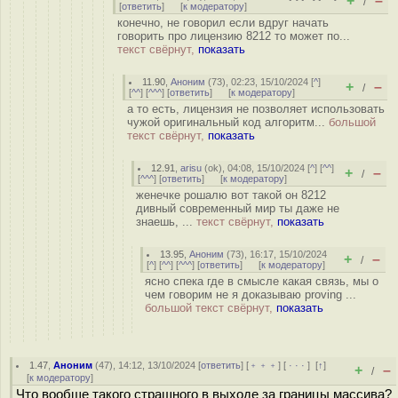
+
–
/
[
ответить
]
[
к модератору
]
конечно, не говорил если вдруг начать
говорить про лицензию 8212 то может по...
текст свёрнут,
показать
11.90
,
Аноним
(
73
), 02:23, 15/10/2024 [
^
]
+
–
/
[
^^
] [
^^^
] [
ответить
]
[
к модератору
]
а то есть, лицензия не позволяет использовать
чужой оригинальный код алгоритм...
большой
текст свёрнут,
показать
12.91
,
arisu
(
ok
), 04:08, 15/10/2024 [
^
] [
^^
]
+
–
/
[
^^^
] [
ответить
]
[
к модератору
]
женечке рошалю вот такой он 8212
дивный современный мир ты даже не
знаешь, ...
текст свёрнут,
показать
13.95
,
Аноним
(
73
), 16:17, 15/10/2024
+
–
/
[
^
] [
^^
] [
^^^
] [
ответить
]
[
к модератору
]
ясно спека где в смысле какая связь, мы о
чем говорим не я доказываю proving ...
большой текст свёрнут,
показать
1.47
,
Аноним
(
47
), 14:12, 13/10/2024 [
ответить
] [
﹢﹢﹢
] [
· · ·
]
[
↑
]
+
–
/
[
к модератору
]
Что вообще такого страшного в выходе за границы массива?