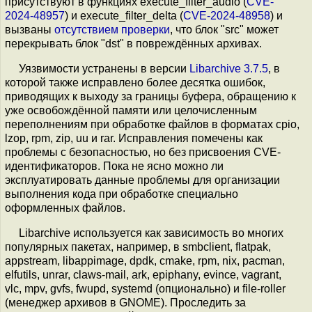
присутствуют в функциях execute_filter_audio (
CVE-
2024-48957
) и execute_filter_delta (
CVE-2024-48958
) и
вызваны
отсутствием
проверки
, что блок "src" может
перекрывать блок "dst" в повреждённых архивах.
Уязвимости устранены в версии
Libarchive 3.7.5
, в
которой также исправлено более десятка ошибок,
приводящих к выходу за границы буфера, обращению к
уже освобождённой памяти или целочисленным
переполнениям при обработке файлов в форматах cpio,
lzop, rpm, zip, uu и rar. Исправления помечены как
проблемы с безопасностью, но без присвоения CVE-
идентификаторов. Пока не ясно можно ли
эксплуатировать данные проблемы для организации
выполнения кода при обработке специально
оформленных файлов.
Libarchive используется как зависимость во многих
популярных пакетах, например, в smbclient, flatpak,
appstream, libappimage, dpdk, cmake, rpm, nix, pacman,
elfutils, unrar, claws-mail, ark, epiphany, evince, vagrant,
vlc, mpv, gvfs, fwupd, systemd (опционально) и file-roller
(менеджер архивов в GNOME). Проследить за