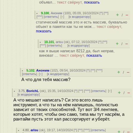
объявл...
текст свёрнут,
показать
9.100
,
Аноним
(
100
), 05:09, 16/10/2024 [
^
] [
^^
]
+
–
/
[
^^^
] [
ответить
]
[
↑
] [
к модератору
]
статический массив это и есть массив, буквально
объект в памяти как ты не мож...
текст свёрнут,
показать
10.101
,
arisu
(
ok
), 07:12, 16/10/2024 [
^
] [
^^
]
+
–
/
[
^^^
] [
ответить
]
[
к модератору
]
как я выше написал 8212 да, был неправ,
виноват ...
текст свёрнут,
показать
5.102
,
Аноним
(
102
), 09:54, 16/10/2024 [
^
] [
^^
] [
^^^
]
+
–
/
[
ответить
]
[
↑
] [
к модератору
]
А что для тебя массив?
3.75
,
BorichL
(
ok
), 15:35, 14/10/2024 [
^
] [
^^
] [
^^^
] [
ответить
]
[
↑
]
+
–
/
[
к модератору
]
А что мешает написать? Си это всего лишь
инструмент, а что ты на нём напишешь, полностью
зависит от твоих способнотей. Тут вот 3/4 лентяев,
которые хотят, чтобы оно само, типа мы тут насрём, а
рантайм пусть этот кал рассортирует и уберёт.
4.80
,
arisu
(
ok
), 19:17, 14/10/2024 [
^
] [
^^
] [
^^^
] [
ответить
]
+
–
/