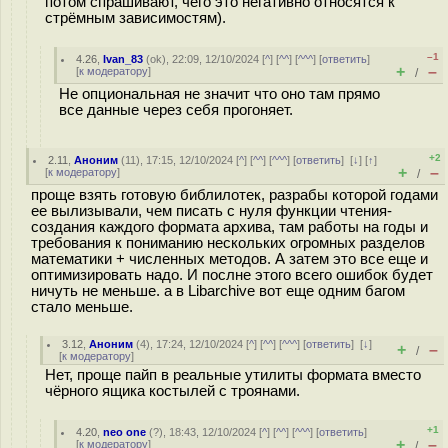
потом спрашивают, чего это негативно относятся к
стрёмным зависимостям).
–1
4.26
,
Ivan_83
(
ok
), 22:09, 12/10/2024 [
^
] [
^^
] [
^^^
] [
ответить
]
+
–
[
к модератору
]
/
Не опциональная не значит что оно там прямо
все данные через себя прогоняет.
+2
2.11
,
Аноним
(
11
), 17:15, 12/10/2024 [
^
] [
^^
] [
^^^
] [
ответить
]
[
↓
] [
↑
]
+
–
[
к модератору
]
/
проще взять готовую библилотек, разрабы которой годами
ее вылизывали, чем писать с нуля функции чтения-
создания каждого формата архива, там работы на годы и
требования к пониманию нескольких огромных разделов
математики + численных методов. А затем это все еще и
оптимизировать надо. И послне этого всего ошибок будет
ничуть не меньше. а в Libarchive вот еще одним багом
стало меньше.
3.12
,
Аноним
(
4
), 17:24, 12/10/2024 [
^
] [
^^
] [
^^^
] [
ответить
]
[
↓
]
+
–
/
[
к модератору
]
Нет, проще пайп в реальные утилиты формата вместо
чёрного ящика костылей с троянами.
+1
4.20
,
neo one
(
?
), 18:43, 12/10/2024 [
^
] [
^^
] [
^^^
] [
ответить
]
+
–
[
к модератору
]
/