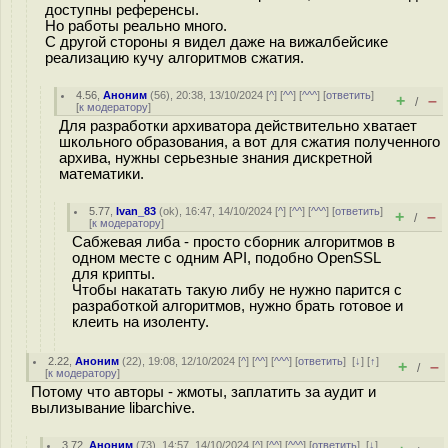
доступны референсы.
Но работы реально много.
С другой стороны я видел даже на вижалбейсике
реализацию кучу алгоритмов сжатия.
4.56
,
Аноним
(
56
), 20:38, 13/10/2024 [
^
] [
^^
] [
^^^
] [
ответить
]
+
–
/
[
к модератору
]
Для разработки архиватора действительно хватает
школьного образования, а вот для сжатия полученного
архива, нужны серьезные знания дискретной
математики.
5.77
,
Ivan_83
(
ok
), 16:47, 14/10/2024 [
^
] [
^^
] [
^^^
] [
ответить
]
+
–
/
[
к модератору
]
Сабжевая либа - просто сборник алгоритмов в
одном месте с одним API, подобно OpenSSL
для крипты.
Чтобы накатать такую либу не нужно парится с
разработкой алгоритмов, нужно брать готовое и
клеить на изоленту.
2.22
,
Аноним
(
22
), 19:08, 12/10/2024 [
^
] [
^^
] [
^^^
] [
ответить
]
[
↓
] [
↑
]
+
–
/
[
к модератору
]
Потому что авторы - жмоты, заплатить за аудит и
вылизывание libarchive.
3.72
,
Аноним
(
73
), 14:57, 14/10/2024 [
^
] [
^^
] [
^^^
] [
ответить
]
[
↓
]