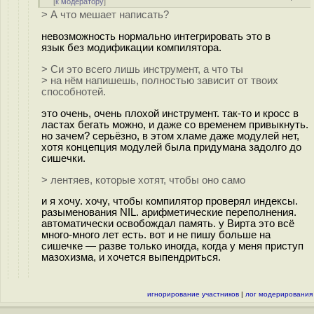
[
к модератору
]
> А что мешает написать?
невозможность нормально интегрировать это в
язык без модификации компилятора.
> Си это всего лишь инструмент, а что ты
> на нём напишешь, полностью зависит от твоих
способнотей.
это очень, очень плохой инструмент. так-то и кросс в
ластах бегать можно, и даже со временем привыкнуть.
но зачем? серьёзно, в этом хламе даже модулей нет,
хотя концепция модулей была придумана задолго до
сишечки.
> лентяев, которые хотят, чтобы оно само
и я хочу. хочу, чтобы компилятор проверял индексы.
разыменования NIL. арифметические переполнения.
автоматически освобождал память. у Вирта это всё
много-много лет есть. вот и не пишу больше на
сишечке — разве только иногда, когда у меня приступ
мазохизма, и хочется выпендриться.
игнорирование участников
|
лог модерирования