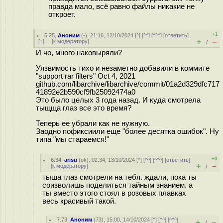
правда мало, всё равно файлы никакие не
откроет.
+1
5.25
,
Аноним
(
-
), 21:16, 12/10/2024 [
^
] [
^^
] [
^^^
] [
ответить
]
+
–
[
↑
] [
к модератору
]
/
И чо, много наковыряли?
Уязвимость тихо и незаметно добавили в коммите
"support rar filters" Oct 4, 2021
github.com/libarchive/libarchive/commit/01a2d329dfc717
41892e2b590cf9fb25092474a0
Это было целых 3 года назад. И куда смотрела
тыщща глаз все это время?
Теперь ее убрали как не нужную.
Заодно пофиксиили еще "более десятка ошибок". Ну
типа "мы стараемся!"
+3
6.34
,
arisu
(
ok
), 02:34, 13/10/2024 [
^
] [
^^
] [
^^^
] [
ответить
]
+
–
[
к модератору
]
/
тыша глаз смотрели на тебя. ждали, пока ты
соизволишь поделиться тайным знанием. а
ты вместо этого стоял в розовых плавках
весь красивый такой.
7.73
,
Аноним
(
73
), 15:00, 14/10/2024 [
^
] [
^^
] [
^^^
]
+
–