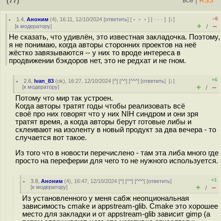
(77)
всё
|
RSS
–6
1.4
,
Аноним
(
4
), 16:11, 12/10/2024 [
ответить
] [
﹢﹢﹢
] [
· · ·
]
[
↓
]
+
–
[
к модератору
]
/
Не сказать, что удивлён, это известная закладочка. Поэтому,
я не понимаю, когда авторы сторонних проектов на неё
жёстко завязываются -- у них то вроде интереса в
продвижении бэкдоров нет, это не редхат и не гном.
+6
2.6
,
Ivan_83
(
ok
), 16:27, 12/10/2024 [
^
] [
^^
] [
^^^
] [
ответить
]
[
↓
]
+
–
[
к модератору
]
/
Потому что мир так устроен.
Когда авторы тратят годы чтобы реализовать всё
своё про них говорят что у них NIH синдром и они зря
тратят время, а когда авторы берут готовые либы и
склеивают на изоленту в новый продукт за два вечера - то
случается вот такое.
Из того что в новости перечислено - там эта либа много где
просто на переферии для чего то не нужного используется.
+1
3.8
,
Аноним
(
4
), 16:47, 12/10/2024 [
^
] [
^^
] [
^^^
] [
ответить
]
+
–
[
к модератору
]
/
Из установленного у меня сабж неопциональная
зависимость cmake и appstream-glib. Cmake это хорошее
место для закладки и от appstream-glib зависит gimp (а