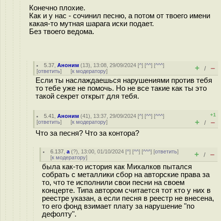
Конечно плохие.
Как и у нас - сочинил песню, а потом от твоего имени
какая-то мутная шарага иски подает.
Без твоего ведома.
5.37
,
Аноним
(
13
), 13:08, 29/09/2024 [
^
] [
^^
] [
^^^
]
+
–
/
[
ответить
]
[
к модератору
]
Если ты наслаждаешься нарушениями против тебя
то тебе уже не помочь. Но не все такие как ты это
такой секрет открыт для тебя.
+1
5.41
,
Аноним
(
41
), 13:37, 29/09/2024 [
^
] [
^^
] [
^^^
]
+
–
[
ответить
]
[
к модератору
]
/
Что за песня? Что за контора?
6.137
,
а
(
?
), 13:00, 01/10/2024 [
^
] [
^^
] [
^^^
] [
ответить
]
+
–
/
[
к модератору
]
была как-то история как Михалков пытался
собрать с металлики сбор на авторские права за
то, что те исполнили свои песни на своем
концерте. Типа автором считается тот кто у них в
реестре указан, а если песня в реестр не внесена,
то его фонд взимает плату за нарушение "по
дефолту".