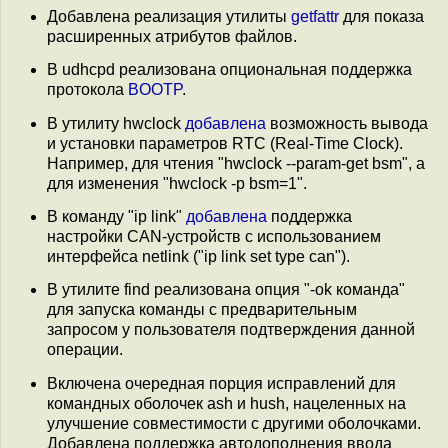
Добавлена реализация утилиты
getfattr
для показа
расширенных атрибутов файлов.
В udhcpd реализована опциональная поддержка
протокола
BOOTP
.
В утилиту hwclock
добавлена
возможность вывода
и установки параметров RTC (Real-Time Clock).
Например, для чтения "hwclock --param-get bsm", а
для изменения "hwclock -p bsm=1".
В команду "ip link"
добавлена
поддержка
настройки CAN-устройств с использованием
интерфейса netlink ("ip link set type can").
В утилите find реализована опция "-ok команда"
для запуска команды с предварительным
запросом у пользователя подтверждения данной
операции.
Включена очередная порция исправлений для
командных оболочек ash и hush, нацеленных на
улучшение совместимости с другими оболочками.
Добавлена поддержка автодополнения ввода