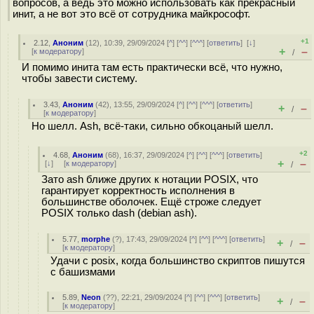
вопросов, а ведь это можно использовать как прекрасный
инит, а не вот это всё от сотрудника майкрософт.
+1
2.12
,
Аноним
(
12
), 10:39, 29/09/2024 [
^
] [
^^
] [
^^^
] [
ответить
]
[
↓
]
+
–
[
к модератору
]
/
И помимо инита там есть практически всё, что нужно,
чтобы завести систему.
3.43
,
Аноним
(
42
), 13:55, 29/09/2024 [
^
] [
^^
] [
^^^
] [
ответить
]
+
–
/
[
к модератору
]
Но шелл. Ash, всё-таки, сильно обкоцаный шелл.
+2
4.68
,
Аноним
(
68
), 16:37, 29/09/2024 [
^
] [
^^
] [
^^^
] [
ответить
]
+
–
[
↓
] [
к модератору
]
/
Зато ash ближе других к нотации POSIX, что
гарантирует корректность исполнения в
большинстве оболочек. Ещё строже следует
POSIX только dash (debian ash).
5.77
,
morphe
(
?
), 17:43, 29/09/2024 [
^
] [
^^
] [
^^^
] [
ответить
]
+
–
/
[
к модератору
]
Удачи с posix, когда большинство скриптов пишутся
с башизмами
5.89
,
Neon
(
??
), 22:21, 29/09/2024 [
^
] [
^^
] [
^^^
] [
ответить
]
+
–
/
[
к модератору
]