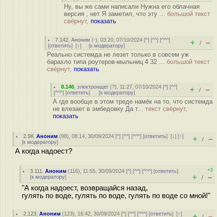
Ну, вы же сами написали Нужна его облачная
версия , нет Я заметил, что эту ...
большой текст
свёрнут,
показать
7.142
,
Аноним
(
-
), 03:20, 07/10/2024 [
^
] [
^^
] [
^^^
]
+
–
/
[
ответить
]
[
↑
] [
к модератору
]
Реально системда не лезет только в совсем уж
барахло типа роутеров-мыльниц 4 32 ...
большой текст
свёрнут,
показать
8.146
,
электронщег
(
?
), 11:27, 07/10/2024 [
^
] [
^^
]
+
–
/
[
^^^
] [
ответить
]
[
к модератору
]
А где вообще в этом треде намёк на то, что системда
не влезает в эмбедовку Да т...
текст свёрнут,
показать
2.98
,
Аноним
(
98
), 08:14, 30/09/2024 [
^
] [
^^
] [
^^^
] [
ответить
]
[
↓
] [
↑
]
+
–
/
[
к модератору
]
А когда надоест?
+3
3.111
,
Аноним
(
116
), 11:55, 30/09/2024 [
^
] [
^^
] [
^^^
] [
ответить
]
+
–
[
к модератору
]
/
"А когда надоест, возвращайся назад,
гулять по воде, гулять по воде, гулять по воде со мной!"
2.123
,
Аноним
(
123
), 16:42, 30/09/2024 [
^
] [
^^
] [
^^^
] [
ответить
]
[
↑
]
+
–