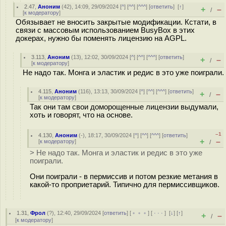
2.47
,
Аноним
(
42
), 14:09, 29/09/2024 [
^
] [
^^
] [
^^^
] [
ответить
]
[
↑
]
+
–
/
[
к модератору
]
Обязывает не вносить закрытые модификации. Кстати, в
связи с массовым использованием BusyBox в этих
докерах, нужно бы поменять лицензию на AGPL.
3.113
,
Аноним
(
13
), 12:02, 30/09/2024 [
^
] [
^^
] [
^^^
] [
ответить
]
+
–
/
[
к модератору
]
Не надо так. Монга и эластик и редис в это уже поиграли.
4.115
,
Аноним
(
116
), 13:13, 30/09/2024 [
^
] [
^^
] [
^^^
] [
ответить
]
+
–
/
[
к модератору
]
Так они там свои доморощенные лицензии выдумали,
хоть и говорят, что на основе.
–1
4.130
,
Аноним
(
-
), 18:17, 30/09/2024 [
^
] [
^^
] [
^^^
] [
ответить
]
+
–
[
к модератору
]
/
> Не надо так. Монга и эластик и редис в это уже
поиграли.
Они поиграли - в пермиссив и потом резкие метания в
какой-то проприетарий. Типично для пермиссивщиков.
1.31
,
Фрол
(
?
), 12:40, 29/09/2024 [
ответить
] [
﹢﹢﹢
] [
· · ·
]
[
↓
] [
↑
]
+
–
/
[
к модератору
]