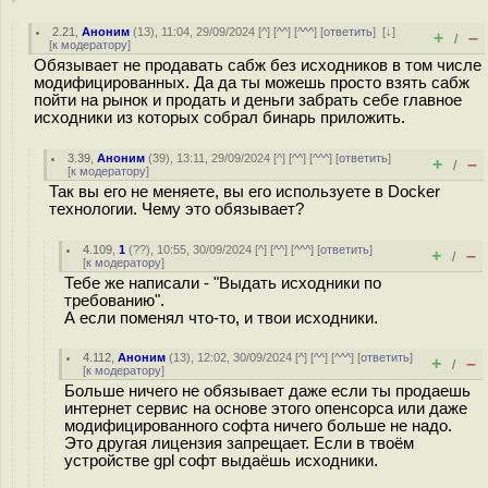
2.21
,
Аноним
(
13
), 11:04, 29/09/2024 [
^
] [
^^
] [
^^^
] [
ответить
]
[
↓
]
+
–
/
[
к модератору
]
Обязывает не продавать сабж без исходников в том числе
модифицированных. Да да ты можешь просто взять сабж
пойти на рынок и продать и деньги забрать себе главное
исходники из которых собрал бинарь приложить.
3.39
,
Аноним
(
39
), 13:11, 29/09/2024 [
^
] [
^^
] [
^^^
] [
ответить
]
+
–
/
[
к модератору
]
Так вы его не меняете, вы его используете в Docker
технологии. Чему это обязывает?
4.109
,
1
(
??
), 10:55, 30/09/2024 [
^
] [
^^
] [
^^^
] [
ответить
]
+
–
/
[
к модератору
]
Тебе же написали - "Выдать исходники по
требованию".
А если поменял что-то, и твои исходники.
4.112
,
Аноним
(
13
), 12:02, 30/09/2024 [
^
] [
^^
] [
^^^
] [
ответить
]
+
–
/
[
к модератору
]
Больше ничего не обязывает даже если ты продаешь
интернет сервис на основе этого опенсорса или даже
модифицированного софта ничего больше не надо.
Это другая лицензия запрещает. Если в твоём
устройстве gpl софт выдаёшь исходники.