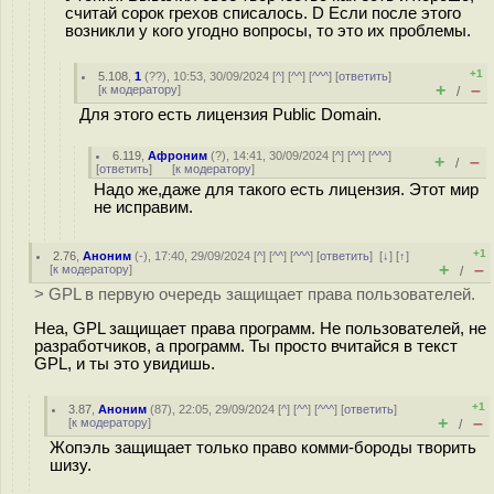
считай сорок грехов списалось. D Если после этого
возникли у кого угодно вопросы, то это их проблемы.
+1
5.108
,
1
(
??
), 10:53, 30/09/2024 [
^
] [
^^
] [
^^^
] [
ответить
]
+
–
[
к модератору
]
/
Для этого есть лицензия Public Domain.
6.119
,
Афроним
(
?
), 14:41, 30/09/2024 [
^
] [
^^
] [
^^^
]
+
–
/
[
ответить
]
[
к модератору
]
Надо же,даже для такого есть лицензия. Этот мир
не исправим.
+1
2.76
,
Аноним
(
-
), 17:40, 29/09/2024 [
^
] [
^^
] [
^^^
] [
ответить
]
[
↓
] [
↑
]
+
–
[
к модератору
]
/
> GPL в первую очередь защищает права пользователей.
Неа, GPL защищает права программ. Не пользователей, не
разработчиков, а программ. Ты просто вчитайся в текст
GPL, и ты это увидишь.
+1
3.87
,
Аноним
(
87
), 22:05, 29/09/2024 [
^
] [
^^
] [
^^^
] [
ответить
]
+
–
[
к модератору
]
/
Жопэль защищает только право комми-бороды творить
шизу.