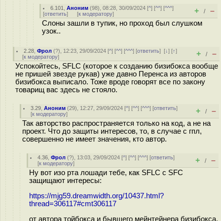
6.101
,
Аноним
(
98
), 08:28, 30/09/2024 [
^
] [
^^
] [
^^^
]
+
–
/
[
ответить
]
[
к модератору
]
Слоны зашли в тупик, но проход был слушком
узок..
2.28
,
Фрол
(
?
), 12:23, 29/09/2024 [
^
] [
^^
] [
^^^
] [
ответить
]
[
↓
] [
↑
]
+
–
/
[
к модератору
]
Успокойтесь, SFLC (которое к созданию бизибокса вообще
не пришей звезде рукав) уже давно Перенса из авторов
бизибокса выписало. Тоже вроде говорят все по закону
товарищ вас здесь не стояло.
3.29
,
Аноним
(
29
), 12:27, 29/09/2024 [
^
] [
^^
] [
^^^
] [
ответить
]
+
–
/
[
к модератору
]
Так авторство распространяется только на код, а не на
проект. Что до защиты интересов, то, в случае с гпл,
совершенно не имеет значения, кто автор.
4.36
,
Фрол
(
?
), 13:03, 29/09/2024 [
^
] [
^^
] [
^^^
] [
ответить
]
+
–
/
[
к модератору
]
Ну вот изо рта лошади тебе, как SFLC с SFC
защищают интересы:
https://mjg59.dreamwidth.org/10437.html?
thread=306117#cmt306117
от автора тойбокса и бывшего мейнтейнера бизибокса.