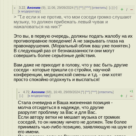
3.22
,
Аноним
(
9
), 11:06, 29/09/2024 [
^
] [
^^
] [
^^^
] [
ответить
]
[
↓
] [
↑
]
+
–
/
[
к модератору
]
> "Т.е если я не против, что мои соседи громко слушают
музыку, то должен прибежать левый чувак и
нажаловаться на них?"
Это вы, в первую очередь, должны подать жалобу на их
противоправное поведение! А не закрывать глаза на
правонарушения. (Моральный облик ваш уже понятен.)
В следующий раз от безнаказанности они могут
совершить более серьёзные действия.
Вам даже не приходит в голову, что у вас быть другие
соседи - которые пришли со стройки, научной
конференции, медицинской смены и т.д. - они хотят
просто спокойно отдохнуть и выспаться!
+1
4.72
,
Аноним
(
68
), 16:49, 29/09/2024 [
^
] [
^^
] [
^^^
] [
ответить
]
+
–
[
↓
] [
к модератору
]
/
Стала очевидна и Ваша жизненная позиция -
молча отсидеться в надежде, что другие
разрулят проблему за Вас и для Вас.
Если автору ветки не мешает музыка от громких
соседей, то он никому ничего не должен. Тем более
принимать чью-либо позицию, заявляющую на шум от
его имени.