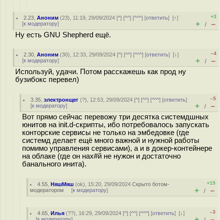
+3
2.23
,
Аноним
(
23
), 11:19, 29/09/2024 [
^
] [
^^
] [
^^^
] [
ответить
]
[
↑
]
+
–
[
к модератору
]
/
Ну есть GNU Shepherd ещё.
–4
2.30
,
Аноним
(
30
), 12:33, 29/09/2024 [
^
] [
^^
] [
^^^
] [
ответить
]
[
↓
]
+
–
[
к модератору
]
/
Используй, удачи. Потом расскажешь как прод ну
бузибокс перевел)
–5
3.35
,
электронщег
(
?
), 12:53, 29/09/2024 [
^
] [
^^
] [
^^^
] [
ответить
]
+
–
[
к модератору
]
/
Вот прямо сейчас перевожу три десятка системдшных
юнитов на init.d-скрипты, ибо потребовалось запускать
конторские сервисы не только на эмбедовке (где
системд делает ещё много важной и нужной работы
помимо управления сервисами), а и в докер-контейнере
на облаке (где он нах#й не нужон и достаточно
банального инита).
+15
4.55
,
НяшМяш
(
ok
), 15:20, 29/09/2024
Скрыто ботом-
+
–
модератором
[
к модератору
]
/
–3
4.65
,
Илья
(
??
), 16:29, 29/09/2024 [
^
] [
^^
] [
^^^
] [
ответить
]
[
↓
]
+
–
[
к модератору
]