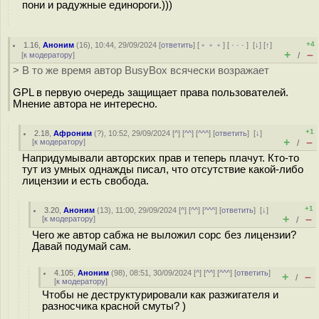
пони и радужные единороги.)))
+4
1.16
,
Аноним
(
16
), 10:44, 29/09/2024 [
ответить
] [
﹢﹢﹢
] [
· · ·
]
[
↓
] [
↑
]
+
–
[
к модератору
]
/
> В то же время автор BusyBox всячески возражает
GPL в первую очередь защищает права пользователей.
Мнение автора не интересно.
+1
2.18
,
Афроним
(
?
), 10:52, 29/09/2024 [
^
] [
^^
] [
^^^
] [
ответить
]
[
↓
]
+
–
[
к модератору
]
/
Напридумывали авторских прав и теперь плачут. Кто-то
тут из умных однажды писал, что отсутствие какой-либо
лицензии и есть свобода.
+1
3.20
,
Аноним
(
13
), 11:00, 29/09/2024 [
^
] [
^^
] [
^^^
] [
ответить
]
[
↓
]
+
–
[
к модератору
]
/
Чего же автор сабжа не выложил сорс без лицензии?
Давай подумай сам.
4.105
,
Аноним
(
98
), 08:51, 30/09/2024 [
^
] [
^^
] [
^^^
] [
ответить
]
+
–
/
[
к модератору
]
Чтобы не деструктурировали как разжигателя и
разносчика красной смуты? )