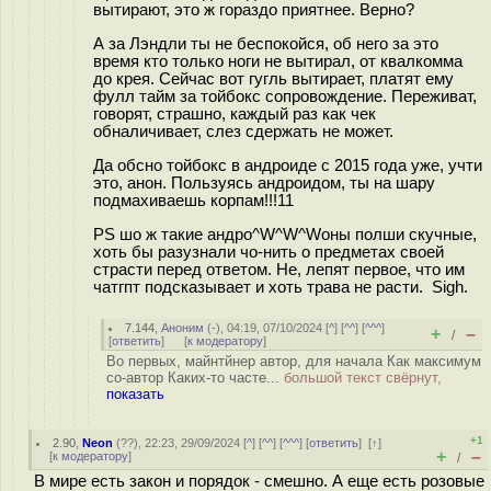
вытирают, это ж гораздо приятнее. Верно?
А за Лэндли ты не беспокойся, об него за это
время кто только ноги не вытирал, от квалкомма
до крея. Сейчас вот гугль вытирает, платят ему
фулл тайм за тойбокс сопровождение. Переживат,
говорят, страшно, каждый раз как чек
обналичивает, слез сдержать не может.
Да обсно тойбокс в андроиде с 2015 года уже, учти
это, анон. Пользуясь андроидом, ты на шару
подмахиваешь корпам!!!11
PS шо ж такие андро^W^W^Wоны полши скучные,
хоть бы разузнали чо-нить о предметах своей
страсти перед ответом. Не, лепят первое, что им
чатгпт подсказывает и хоть трава не расти. Sigh.
7.144
,
Аноним
(
-
), 04:19, 07/10/2024 [
^
] [
^^
] [
^^^
]
+
–
/
[
ответить
]
[
к модератору
]
Во первых, майнтйнер автор, для начала Как максимум
со-автор Каких-то часте...
большой текст свёрнут,
показать
+1
2.90
,
Neon
(
??
), 22:23, 29/09/2024 [
^
] [
^^
] [
^^^
] [
ответить
]
[
↑
]
+
–
[
к модератору
]
/
В мире есть закон и порядок - смешно. А еще есть розовые