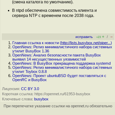
(смена каталога по умолчанию).
В ntpd обеспечена совместимость клиента и
сервера NTP с временем после 2038 года.
+
–
исправить
/
+23
Главная ссылка к новости (
http://lists.busybox.net/piper...
)
OpenNews: Релиз минималистичного набора системных
утилит BusyBox 1.36
OpenNews: Анализ безопасности пакета BusyBox
выявил 14 несущественных уязвимостей
OpenNews: В BusyBox прекращена поддержка systemd
OpenNews: Релиз минималистичного набора системных
утилит Toybox 0.8.8
OpenNews: Проект ubuntuBSD будет поставляться с
OpenRC и BusyBox
Лицензия:
CC BY 3.0
Короткая ссылка: https://opennet.ru/61953-busybox
Ключевые слова:
busybox
При перепечатке указание ссылки на opennet.ru обязательно