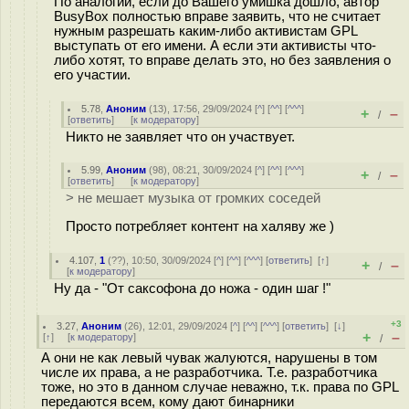
По аналогии, если до Вашего умишка дошло, автор
BusyBox полностью вправе заявить, что не считает
нужным разрешать каким-либо активистам GPL
выступать от его имени. А если эти активисты что-
либо хотят, то вправе делать это, но без заявления о
его участии.
5.78
,
Аноним
(
13
), 17:56, 29/09/2024 [
^
] [
^^
] [
^^^
]
+
–
/
[
ответить
]
[
к модератору
]
Никто не заявляет что он участвует.
5.99
,
Аноним
(
98
), 08:21, 30/09/2024 [
^
] [
^^
] [
^^^
]
+
–
/
[
ответить
]
[
к модератору
]
> не мешает музыка от громких соседей
Просто потребляет контент на халяву же )
4.107
,
1
(
??
), 10:50, 30/09/2024 [
^
] [
^^
] [
^^^
] [
ответить
]
[
↑
]
+
–
/
[
к модератору
]
Ну да - "От саксофона до ножа - один шаг !"
+3
3.27
,
Аноним
(
26
), 12:01, 29/09/2024 [
^
] [
^^
] [
^^^
] [
ответить
]
[
↓
]
+
–
[
↑
] [
к модератору
]
/
А они не как левый чувак жалуются, нарушены в том
числе их права, а не разработчика. Т.е. разработчика
тоже, но это в данном случае неважно, т.к. права по GPL
передаются всем, кому дают бинарники