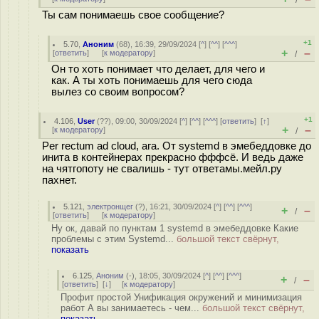
/
Ты сам понимаешь свое сообщение?
+1
5.70
,
Аноним
(
68
), 16:39, 29/09/2024 [
^
] [
^^
] [
^^^
]
+
–
[
ответить
]
[
к модератору
]
/
Он то хоть понимает что делает, для чего и
как. А ты хоть понимаешь для чего сюда
вылез со своим вопросом?
+1
4.106
,
User
(
??
), 09:00, 30/09/2024 [
^
] [
^^
] [
^^^
] [
ответить
]
[
↑
]
+
–
[
к модератору
]
/
Per rectum ad cloud, ага. От systemd в эмебеддовке до
инита в контейнерах прекрасно фффсё. И ведь даже
на чятгопоту не свалишь - тут ответамы.мейл.ру
пахнет.
5.121
,
электронщег
(
?
), 16:21, 30/09/2024 [
^
] [
^^
] [
^^^
]
+
–
/
[
ответить
]
[
к модератору
]
Ну ок, давай по пунктам 1 systemd в эмебеддовке Какие
проблемы с этим Systemd...
большой текст свёрнут,
показать
6.125
,
Аноним
(
-
), 18:05, 30/09/2024 [
^
] [
^^
] [
^^^
]
+
–
/
[
ответить
]
[
↓
] [
к модератору
]
Профит простой Унификация окружений и минимизация
работ А вы занимаетесь - чем...
большой текст свёрнут,
показать