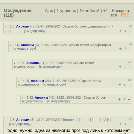
Обсуждение
Ajax
|
1 уровень
|
Линейный
|
+/-
|
Раскрыть
(118)
всё
|
RSS
1.5
,
Аноним
(
-
), 09:47, 29/09/2024
Скрыто ботом-модератором
[
﹢﹢
+3
+
–
﹢
] [
· · ·
] [
к модератору
]
/
+4
2.6
,
Аноним
(
6
), 09:55, 29/09/2024
Скрыто ботом-модератором
+
–
[
к модератору
]
/
–3
3.11
,
Аноним
(
-
), 10:27, 29/09/2024
Скрыто ботом-
+
–
модератором
[
к модератору
]
/
+4
4.26
,
Аноним
(
26
), 11:55, 29/09/2024
Скрыто ботом-
+
–
модератором
[
к модератору
]
/
5.42
,
Аноним
(
42
), 13:51, 29/09/2024
Скрыто ботом-
+
–
/
модератором
[
к модератору
]
+2
1.8
,
Аноним
(
8
), 10:04, 29/09/2024 [
ответить
] [
﹢﹢﹢
] [
· · ·
]
[
↓
] [
↑
]
+
–
[
к модератору
]
/
Годно, нужно, одна из немногих прог под линь к которым нет