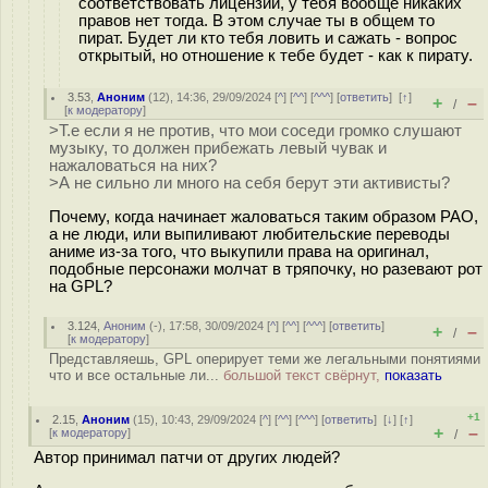
соответствовать лицензии, у тебя вообще никаких
правов нет тогда. В этом случае ты в общем то
пират. Будет ли кто тебя ловить и сажать - вопрос
открытый, но отношение к тебе будет - как к пирату.
3.53
,
Аноним
(
12
), 14:36, 29/09/2024 [
^
] [
^^
] [
^^^
] [
ответить
]
[
↑
]
+
–
/
[
к модератору
]
>Т.е если я не против, что мои соседи громко слушают
музыку, то должен прибежать левый чувак и
нажаловаться на них?
>А не сильно ли много на себя берут эти активисты?
Почему, когда начинает жаловаться таким образом РАО,
а не люди, или выпиливают любительские переводы
аниме из-за того, что выкупили права на оригинал,
подобные персонажи молчат в тряпочку, но разевают рот
на GPL?
3.124
,
Аноним
(
-
), 17:58, 30/09/2024 [
^
] [
^^
] [
^^^
] [
ответить
]
+
–
/
[
к модератору
]
Представляешь, GPL оперирует теми же легальными понятиями
что и все остальные ли...
большой текст свёрнут,
показать
+1
2.15
,
Аноним
(
15
), 10:43, 29/09/2024 [
^
] [
^^
] [
^^^
] [
ответить
]
[
↓
] [
↑
]
+
–
[
к модератору
]
/
Автор принимал патчи от других людей?