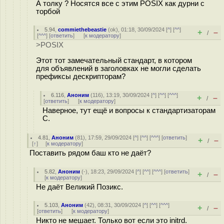
А толку ? Носятся все с этим POSIX как дурни с
торбой
5.94
,
commiethebeastie
(
ok
), 01:18, 30/09/2024 [
^
] [
^^
]
+
–
/
[
^^^
] [
ответить
]
[
к модератору
]
>POSIX
Этот тот замечательный стандарт, в котором
для объявлений в заголовках не могли сделать
префиксы дескрипторам?
6.116
,
Аноним
(
116
), 13:19, 30/09/2024 [
^
] [
^^
] [
^^^
]
+
–
/
[
ответить
]
[
к модератору
]
Наверное, тут ещё и вопросы к стандартизаторам
C.
4.81
,
Аноним
(
81
), 17:59, 29/09/2024 [
^
] [
^^
] [
^^^
] [
ответить
]
+
–
/
[
↑
] [
к модератору
]
Поставить рядом баш кто не даёт?
5.82
,
Аноним
(
-
), 18:23, 29/09/2024 [
^
] [
^^
] [
^^^
] [
ответить
]
+
–
/
[
к модератору
]
Не даёт Великий Позикс.
5.103
,
Аноним
(
42
), 08:31, 30/09/2024 [
^
] [
^^
] [
^^^
]
+
–
/
[
ответить
]
[
к модератору
]
Никто не мешает. Только вот если это initrd.