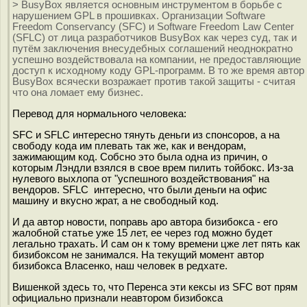
> BusyBox является основным инструментом в борьбе с
нарушением GPL в прошивках. Организации Software
Freedom Conservancy (SFC) и Software Freedom Law Center
(SFLC) от лица разработчиков BusyBox как через суд, так и
путём заключения внесудебных соглашений неоднократно
успешно воздействовала на компании, не предоставляющие
доступ к исходному коду GPL-программ. В то же время автор
BusyBox всячески возражает против такой защиты - считая
что она ломает ему бизнес.
Перевод для нормального человека:
SFC и SFLC интересно тянуть деньги из спонсоров, а на
свободу кода им плевать так же, как и вендорам,
зажимающим код. Собсно это была одна из причин, о
которым Лэндли взялся в свое врем пилить тойбокс. Из-за
нулевого выхлопа от "успешного воздействования" на
вендоров. SFLC интересно, что были деньги на офис
машину и вкусно жрат, а не свободный код.
И да автор новости, поправь аро автора бизибокса - его
жалобной статье уже 15 лет, ее через год можно будет
легально трахать. И сам он к тому времени цже лет пять как
бизибоксом не занимался. На текущий момент автор
бизибокса Власенко, наш человек в редхате.
Вишенкой здесь то, что Перенса эти кексы из SFC вот прям
официально признали неавтором бизибокса