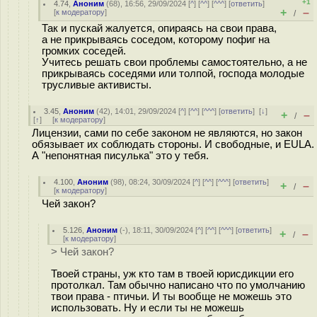
+1
4.74
,
Аноним
(
68
), 16:56, 29/09/2024 [
^
] [
^^
] [
^^^
] [
ответить
]
+
–
[
к модератору
]
/
Так и пускай жалуется, опираясь на свои права,
а не прикрываясь соседом, которому пофиг на
громких соседей.
Учитесь решать свои проблемы самостоятельно, а не
прикрываясь соседями или толпой, господа молодые
трусливые активисты.
3.45
,
Аноним
(
42
), 14:01, 29/09/2024 [
^
] [
^^
] [
^^^
] [
ответить
]
[
↓
]
+
–
/
[
↑
] [
к модератору
]
Лицензии, сами по себе законом не являются, но закон
обязывает их соблюдать стороны. И свободные, и EULA.
А "непонятная писулька" это у тебя.
4.100
,
Аноним
(
98
), 08:24, 30/09/2024 [
^
] [
^^
] [
^^^
] [
ответить
]
+
–
/
[
к модератору
]
Чей закон?
5.126
,
Аноним
(
-
), 18:11, 30/09/2024 [
^
] [
^^
] [
^^^
] [
ответить
]
+
–
/
[
к модератору
]
> Чей закон?
Твоей страны, уж кто там в твоей юрисдикции его
протолкал. Там обычно написано что по умолчанию
твои права - птичьи. И ты вообще не можешь это
использовать. Ну и если ты не можешь