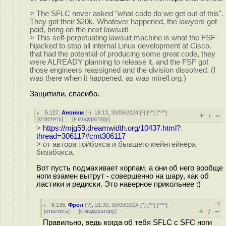
> The SFLC never asked "what code do we get out of this".
They got their $20k. Whatever happened, the lawyers got
paid, bring on the next lawsuit!
> This self-perpetuating lawsuit machine is what the FSF
hijacked to stop all internal Linux development at Cisco.
that had the potential of producing some great code, they
were ALREADY planning to release it, and the FSF got
those engineers reassigned and the division dissolved. (I
was there when it happened, as was mirell.org.)
Защитили, спасибо.
5.127
,
Аноним
(
-
), 18:13, 30/09/2024 [
^
] [
^^
] [
^^^
]
+
–
/
[
ответить
]
[
к модератору
]
>
https://mjg59.dreamwidth.org/10437.html?
thread=306117#cmt306117
> от автора тойбокса и бывшего мейнтейнера
бизибокса.
Вот пусть подмахивает корпам, а они об него вообще
ноги взамен вытрут - совершенно на шару, как об
ластики и редиски. Это наверное прикольнее :)
–1
6.135
,
Фрол
(
?
), 21:30, 30/09/2024 [
^
] [
^^
] [
^^^
]
+
–
[
ответить
]
[
к модератору
]
/
Правильно, ведь когда об тебя SFLC с SFC ноги