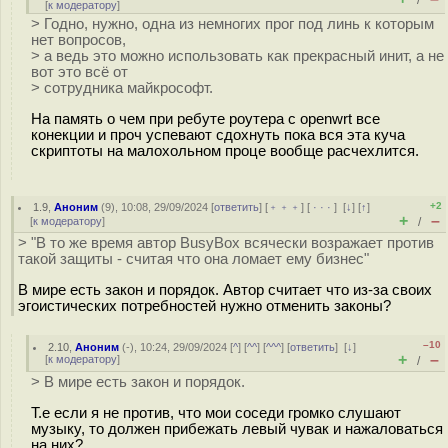
/
[
к модератору
]
> Годно, нужно, одна из немногих прог под линь к которым
нет вопросов,
> а ведь это можно использовать как прекрасный инит, а не
вот это всё от
> сотрудника майкрософт.
На память о чем при ребуте роутера с openwrt все
конекции и проч успевают сдохнуть пока вся эта куча
скриптоты на малохольном проце вообще расчехлится.
+2
1.9
,
Аноним
(
9
), 10:08, 29/09/2024 [
ответить
] [
﹢﹢﹢
] [
· · ·
]
[
↓
] [
↑
]
+
–
[
к модератору
]
/
> "В то же время автор BusyBox всячески возражает против
такой защиты - считая что она ломает ему бизнес"
В мире есть закон и порядок. Автор считает что из-за своих
эгоистических потребностей нужно отменить законы?
–10
2.10
,
Аноним
(
-
), 10:24, 29/09/2024 [
^
] [
^^
] [
^^^
] [
ответить
]
[
↓
]
+
–
[
к модератору
]
/
> В мире есть закон и порядок.
Т.е если я не против, что мои соседи громко слушают
музыку, то должен прибежать левый чувак и нажаловаться
на них?