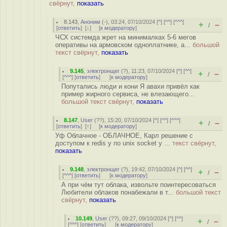
свёрнут,
показать
8.143
,
Аноним
(
-
), 03:24, 07/10/2024 [
^
] [
^^
] [
^^^
]
+
–
/
[
ответить
]
[
↓
] [
к модератору
]
ЧСХ системда жрет на минималках 5-6 мегов
оперативы на армовском одноплатнике, а...
большой
текст свёрнут,
показать
9.145
,
электронщег
(
?
), 11:23, 07/10/2024 [
^
] [
^^
]
+
–
/
[
^^^
] [
ответить
]
[
к модератору
]
Попутались люди и кони Я авахи привёл как
пример жирного сервиса, не влезающего...
большой текст свёрнут,
показать
8.147
,
User
(
??
), 15:20, 07/10/2024 [
^
] [
^^
] [
^^^
]
+
–
/
[
ответить
]
[
↑
] [
к модератору
]
Уф Облачное - ОБЛАЧНОЕ, Карл решение с
доступом к redis у по unix socket у ...
текст свёрнут,
показать
9.148
,
электронщег
(
?
), 19:42, 07/10/2024 [
^
] [
^^
]
+
–
/
[
^^^
] [
ответить
]
[
к модератору
]
А при чём тут облака, извольте поинтересоваться
Любители облаков понабежали в т...
большой текст
свёрнут,
показать
10.149
,
User
(
??
), 09:27, 09/10/2024 [
^
] [
^^
]
+
–
/
[
^^^
] [
ответить
]
[
к модератору
]