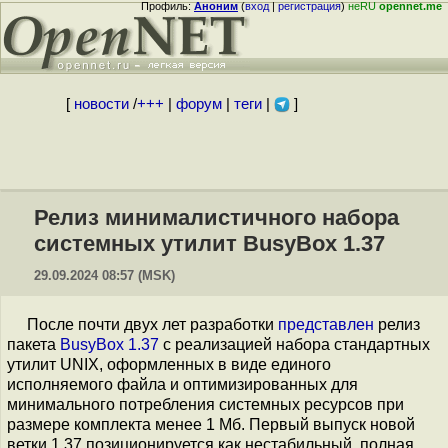
Профиль:
Аноним
(
вход
|
регистрация
)
неRU
opennet.me
[
новости
/
+++
|
форум
|
теги
|
]
Релиз минималистичного набора
системных утилит BusyBox 1.37
29.09.2024 08:57 (MSK)
После почти двух лет разработки
представлен
релиз
пакета
BusyBox 1.37
с реализацией набора стандартных
утилит UNIX, оформленных в виде единого
исполняемого файла и оптимизированных для
минимального потребления системных ресурсов при
размере комплекта менее 1 Мб. Первый выпуск новой
ветки 1.37 позиционируется как нестабильный, полная