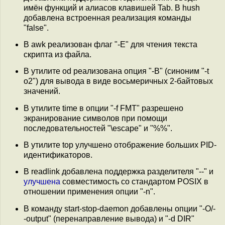
имён функций и алиасов клавишей Tab. В hush
добавлена встроенная реализация команды
"false".
В awk реализован флаг "-E" для чтения текста
скрипта из файла.
В утилите od реализована опция "-B" (синоним "-t
o2") для вывода в виде восьмеричных 2-байтовых
значений.
В утилите time в опции "-f FMT" разрешено
экранирование символов при помощи
последовательностей "\escape" и "%%".
В утилите top улучшено отображение больших PID-
идентификаторов.
В readlink добавлена поддержка разделителя "--" и
улучшена
совместимость со стандартом POSIX в
отношении применения опции "-n".
В команду start-stop-daemon добавлены опции "-O/-
-output" (перенаправление вывода) и "-d DIR"