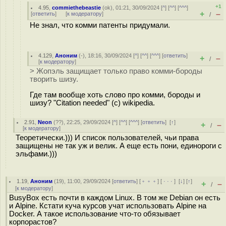
+1
4.95
,
commiethebeastie
(
ok
), 01:21, 30/09/2024 [
^
] [
^^
] [
^^^
]
+
–
[
ответить
]
[
к модератору
]
/
Не знал, что комми патенты придумали.
4.129
,
Аноним
(
-
), 18:16, 30/09/2024 [
^
] [
^^
] [
^^^
] [
ответить
]
+
–
/
[
к модератору
]
> Жопэль защищает только право комми-бороды
творить шизу.
Где там вообще хоть слово про комми, бороды и
шизу? "Citation needed" (c) wikipedia.
2.91
,
Neon
(
??
), 22:25, 29/09/2024 [
^
] [
^^
] [
^^^
] [
ответить
]
[
↑
]
+
–
/
[
к модератору
]
Теоретически.))) И список пользователей, чьи права
защищены не так уж и велик. А еще есть пони, единороги с
эльфами.)))
1.19
,
Аноним
(
19
), 11:00, 29/09/2024 [
ответить
] [
﹢﹢﹢
] [
· · ·
]
[
↓
] [
↑
]
+
–
/
[
к модератору
]
BusyBox есть почти в каждом Linux. В том же Debian он есть
и Alpine. Кстати куча курсов учат использовать Alpine на
Docker. А такое использование что-то обязывает
корпорастов?