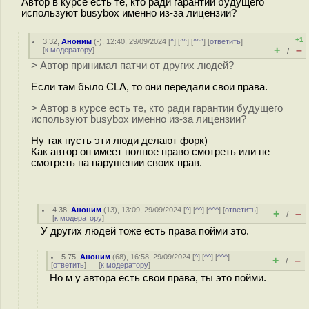
Автор в курсе есть те, кто ради гарантии будущего
используют busybox именно из-за лицензии?
+1
3.32
,
Аноним
(
-
), 12:40, 29/09/2024 [
^
] [
^^
] [
^^^
] [
ответить
]
+
–
[
к модератору
]
/
> Автор принимал патчи от других людей?
Если там было CLA, то они передали свои права.
> Автор в курсе есть те, кто ради гарантии будущего
используют busybox именно из-за лицензии?
Ну так пусть эти люди делают форк)
Как автор он имеет полное право смотреть или не
смотреть на нарушении своих прав.
4.38
,
Аноним
(
13
), 13:09, 29/09/2024 [
^
] [
^^
] [
^^^
] [
ответить
]
+
–
/
[
к модератору
]
У других людей тоже есть права пойми это.
5.75
,
Аноним
(
68
), 16:58, 29/09/2024 [
^
] [
^^
] [
^^^
]
+
–
/
[
ответить
]
[
к модератору
]
Но м у автора есть свои права, ты это пойми.