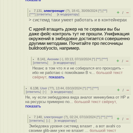
7.131
,
электронщег
(
?
), 18:41, 30/09/2024 [
^
] [
^^
]
+
–
/
[
^^^
] [
ответить
]
[
к модератору
]
> системд таки умеет работать и в контейнерах
С идеей втащить докер на те серваки вы бы
даже фейс-контроль тут не прошли. Унификация
окружений в эмбедовке достигается совершенно
другими методами. Почитайте про песочницы
buildroot/yocto, например.
8.141
,
Аноним
(
-
), 03:13, 07/10/2024 [
^
] [
^^
] [
^^^
]
+
–
/
[
ответить
]
[
к модератору
]
Нюанс в том что я и не собирался его проходить -
ибо не работаю с помойками В ч...
большой текст
свёрнут,
показать
6.138
,
User
(
??
), 13:44, 03/10/2024 [
^
] [
^^
] [
^^^
]
+
–
/
[
ответить
]
[
↑
] [
к модератору
]
Не, ну если эмбеддовка вида аналог миникубика от HP и
на ресурсы примерно по...
большой текст свёрнут,
показать
7.140
,
электронщег
(
?
), 02:24, 07/10/2024 [
^
] [
^^
] [
^^^
]
+
–
/
[
ответить
]
[
↓
] [
к модератору
]
Эмбедовка уровня системд влазит , а вот avahi со
своими glib-ами уже не влазит ...
большой текст