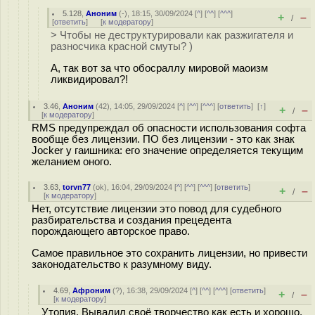
5.128
,
Аноним
(
-
), 18:15, 30/09/2024 [
^
] [
^^
] [
^^^
]
+
–
/
[
ответить
]
[
к модератору
]
> Чтобы не деструктурировали как разжигателя и
разносчика красной смуты? )
А, так вот за что обосраллу мировой маоизм
ликвидировал?!
3.46
,
Аноним
(
42
), 14:05, 29/09/2024 [
^
] [
^^
] [
^^^
] [
ответить
]
[
↑
]
+
–
/
[
к модератору
]
RMS предупреждал об опасности использования софта
вообще без лицензии. ПО без лицензии - это как знак
Jocker у гаишника: его значение определяется текущим
желанием оного.
3.63
,
torvn77
(
ok
), 16:04, 29/09/2024 [
^
] [
^^
] [
^^^
] [
ответить
]
+
–
/
[
к модератору
]
Нет, отсутствие лицензии это повод для судебного
разбирательства и создания прецедента
порождающего авторское право.
Самое правильное это сохранить лицензии, но привести
законодательство к разумному виду.
4.69
,
Афроним
(
?
), 16:38, 29/09/2024 [
^
] [
^^
] [
^^^
] [
ответить
]
+
–
/
[
к модератору
]
Утопия. Вывалил своё творчество как есть и хорошо,