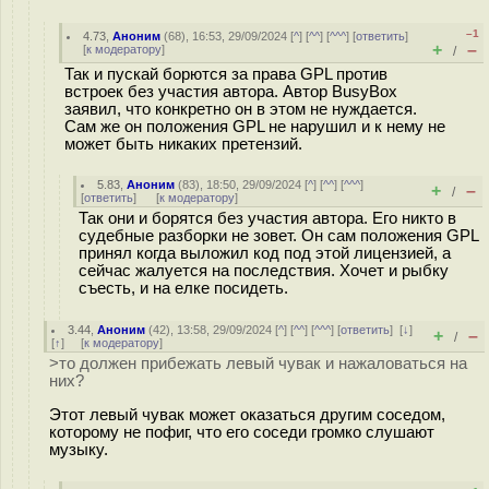
–1
4.73
,
Аноним
(
68
), 16:53, 29/09/2024 [
^
] [
^^
] [
^^^
] [
ответить
]
+
–
[
к модератору
]
/
Так и пускай борются за права GPL против
встроек без участия автора. Автор BusyBox
заявил, что конкретно он в этом не нуждается.
Сам же он положения GPL не нарушил и к нему не
может быть никаких претензий.
5.83
,
Аноним
(
83
), 18:50, 29/09/2024 [
^
] [
^^
] [
^^^
]
+
–
/
[
ответить
]
[
к модератору
]
Так они и борятся без участия автора. Его никто в
судебные разборки не зовет. Он сам положения GPL
принял когда выложил код под этой лицензией, а
сейчас жалуется на последствия. Хочет и рыбку
съесть, и на елке посидеть.
3.44
,
Аноним
(
42
), 13:58, 29/09/2024 [
^
] [
^^
] [
^^^
] [
ответить
]
[
↓
]
+
–
/
[
↑
] [
к модератору
]
>то должен прибежать левый чувак и нажаловаться на
них?
Этот левый чувак может оказаться другим соседом,
которому не пофиг, что его соседи громко слушают
музыку.