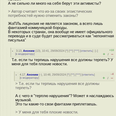
А не сильно ли много на себя берут эти активисты?
> Автор считает что из-за своих эгоистических
потребностей нужно отменить законы?
ЖоПЛь лицензия не является законом, а всего лишь
фантазией коммуняцкой бороды.
В некоторых странах, она вообще не имеет официального
перевода и в суде будет рассматриваться как "непонятная
писулька"
+10
3.13
,
Аноним
(
13
), 10:41, 29/09/2024 [
^
] [
^^
] [
^^^
] [
ответить
]
[
↓
]
+
–
[
к модератору
]
/
Т.е. если ты терпишь нарушения все должны терпеть? У
меня для тебя плохие новости.
–4
4.17
,
Аноним
(
-
), 10:48, 29/09/2024 [
^
] [
^^
] [
^^^
] [
ответить
]
+
–
[
к модератору
]
/
> Т.е. если ты терпишь нарушения все должны
терпеть?
А с чего я "терплю нарушения"? Может я наслаждаюсь
музыкой.
Это ты какие-то свои фантазии приплетаешь.
> У меня для тебя плохие новости.