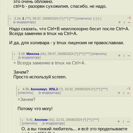
это очень обломно.
ctrl+b - разорви сухожилия, спасибо, не надо.
–1
2.14
,
1
(
??
), 09:37, 29/08/2024 [
^
] [
^^
] [
^^^
] [
ответить
]
[
↓
] [
↑
]
+
–
[
к модератору
]
/
Надо сказать, что Ctrl+B неиллюзорно бесит после Ctrl+A.
Всегда заменяю в tmux на Ctrl+A.
И да, для холивара - у tmux лицензия не православная.
3.19
,
Минона
(
ok
), 09:47, 29/08/2024 [
^
] [
^^
] [
^^^
] [
ответить
]
+
–
/
[
к модератору
]
> Всегда заменяю в tmux на Ctrl+A.
Зачем?
Просто используй screen.
–1
4.30
,
Анонимус_WSL2
(
?
), 10:32, 29/08/2024 [
^
] [
^^
] [
^^^
]
+
–
[
ответить
]
[
к модератору
]
/
>Зачем?
Потому что могу!
5.41
,
Аноним
(
41
), 12:31, 29/08/2024 [
^
] [
^^
] [
^^^
]
+
–
/
[
ответить
]
[
к модератору
]
О, а вы тонкий любитель... и всё это проделываете