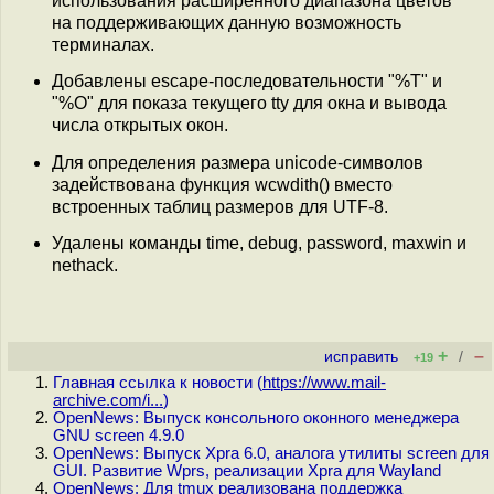
использования расширенного диапазона цветов
на поддерживающих данную возможность
терминалах.
Добавлены escape-последовательности "%T" и
"%O" для показа текущего tty для окна и вывода
числа открытых окон.
Для определения размера unicode-символов
задействована функция wcwdith() вместо
встроенных таблиц размеров для UTF-8.
Удалены команды time, debug, password, maxwin и
nethack.
+
–
исправить
/
+19
Главная ссылка к новости (
https://www.mail-
archive.com/i...
)
OpenNews: Выпуск консольного оконного менеджера
GNU screen 4.9.0
OpenNews: Выпуск Xpra 6.0, аналога утилиты screen для
GUI. Развитие Wprs, реализации Xpra для Wayland
OpenNews: Для tmux реализована поддержка