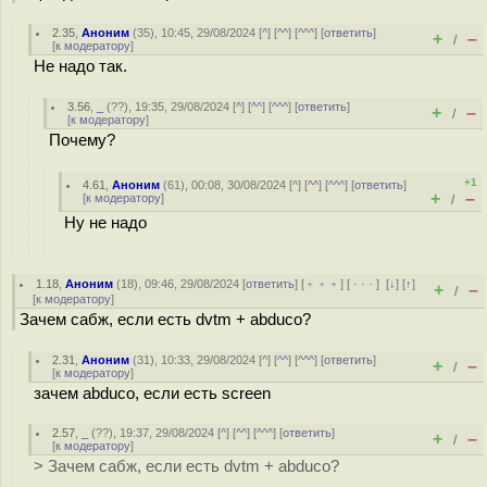
2.35
,
Аноним
(
35
), 10:45, 29/08/2024 [
^
] [
^^
] [
^^^
] [
ответить
]
+
–
/
[
к модератору
]
Не надо так.
3.56
,
_
(
??
), 19:35, 29/08/2024 [
^
] [
^^
] [
^^^
] [
ответить
]
+
–
/
[
к модератору
]
Почему?
+1
4.61
,
Аноним
(
61
), 00:08, 30/08/2024 [
^
] [
^^
] [
^^^
] [
ответить
]
+
–
[
к модератору
]
/
Ну не надо
1.18
,
Аноним
(
18
), 09:46, 29/08/2024 [
ответить
] [
﹢﹢﹢
] [
· · ·
]
[
↓
] [
↑
]
+
–
/
[
к модератору
]
Зачем сабж, если есть dvtm + abduco?
2.31
,
Аноним
(
31
), 10:33, 29/08/2024 [
^
] [
^^
] [
^^^
] [
ответить
]
+
–
/
[
к модератору
]
зачем abduco, если есть screen
2.57
,
_
(
??
), 19:37, 29/08/2024 [
^
] [
^^
] [
^^^
] [
ответить
]
+
–
/
[
к модератору
]
> Зачем сабж, если есть dvtm + abduco?