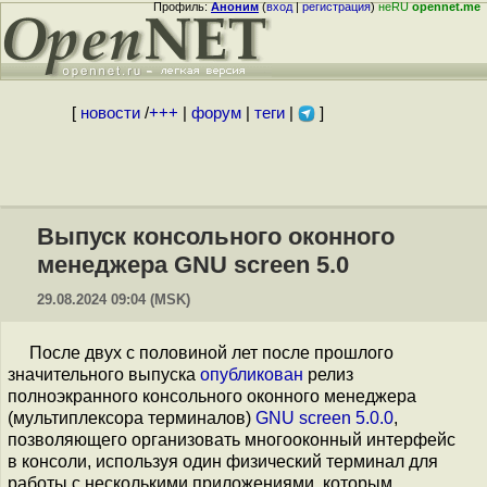
Профиль:
Аноним
(
вход
|
регистрация
)
неRU
opennet.me
[
новости
/
+++
|
форум
|
теги
|
]
Выпуск консольного оконного
менеджера GNU screen 5.0
29.08.2024 09:04 (MSK)
После двух с половиной лет после прошлого
значительного выпуска
опубликован
релиз
полноэкранного консольного оконного менеджера
(мультиплексора терминалов)
GNU screen 5.0.0
,
позволяющего организовать многооконный интерфейс
в консоли, используя один физический терминал для
работы с несколькими приложениями, которым