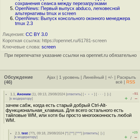
сохранения сеанса между перезагрузками
OpenNews: Первый выпуск abduco, легковесной
альтернативы tmux и screen
OpenNews: Выпуск консольного оконного менеджера
tmux 2.3
Лицензия:
CC BY 3.0
Короткая ссылка: https://opennet.ru/61781-screen
Ключевые слова:
screen
При перепечатке указание ссылки на opennet.ru обязательно
Обсуждение
Ajax
|
1 уровень
|
Линейный
|
+/-
|
Раскрыть
(46)
всё
|
RSS
–51
1.1
,
Аноним
(
1
), 09:13, 29/08/2024 [
ответить
] [
﹢﹢﹢
] [
· · ·
]
[
↓
]
+
–
[
к модератору
]
/
зачем сабж, когда есть старый добрый Ctrl-Alt-
функциональная_клавиша. Для всего остального есть
тайловые WM, или хотя бы просто многооконность любой
WM.
+25
2.3
,
test
(
??
), 09:18, 29/08/2024 [
^
] [
^^
] [
^^^
] [
ответить
]
[
↓
]
+
–
[
к модератору
]
/