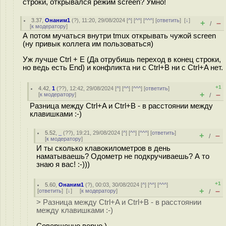
строки, открывался режим screen? Умно!
3.37
,
Онаним1
(
?
), 11:20, 29/08/2024 [
^
] [
^^
] [
^^^
] [
ответить
]
[
↓
]
+
–
/
[
к модератору
]
А потом мучаться внутри tmux открывать чужой screen
(ну привык коллега им пользоваться)
Уж лучше Ctrl + E (Да отрубишь переход в конец строки,
но ведь есть End) и конфликта ни с Ctrl+B ни с Ctrl+A нет.
+1
4.42
,
1
(
??
), 12:42, 29/08/2024 [
^
] [
^^
] [
^^^
] [
ответить
]
+
–
[
к модератору
]
/
Разница между Ctrl+A и Ctrl+B - в расстоянии между
клавишками :-)
5.52
,
_
(
??
), 19:21, 29/08/2024 [
^
] [
^^
] [
^^^
] [
ответить
]
+
–
/
[
к модератору
]
И ты сколько клавокилометров в день
наматываешь? Одометр не подкручиваешь? А то
знаю я вас! :-)))
+1
5.60
,
Онаним1
(
?
), 00:03, 30/08/2024 [
^
] [
^^
] [
^^^
]
+
–
[
ответить
]
[
↓
] [
к модератору
]
/
> Разница между Ctrl+A и Ctrl+B - в расстоянии
между клавишками :-)
Совершенно верно )