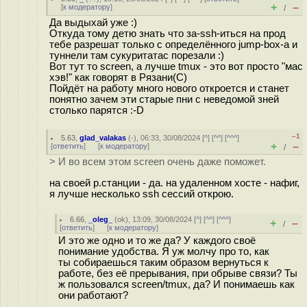
+
–
[
к модератору
]
/
Да выдыхай уже :)
Откуда тому детю знать что за-ssh-иться на прод
тебе разрешат только с определённого jump-box-а и
туннели там сукуритатас порезали :)
Вот тут то screen, а лучше tmux - это вот просто "мас
хэв!" как говорят в Рязани(С)
Пойдёт на работу много нового откроется и станет
понятно зачем эти старые пни с неведомой зней
столько парятся :-D
–1
5.63
,
glad_valakas
(-), 06:33, 30/08/2024 [
^
] [
^^
] [
^^^
]
+
–
[
ответить
]
[
к модератору
]
/
> И во всем этом screen очень даже поможет.
на своей р.станции - да. на удаленном хосте - нафиг,
я лучше несколько ssh сессий открою.
6.66
,
_oleg_
(
ok
), 13:09, 30/08/2024 [
^
] [
^^
] [
^^^
]
+
–
/
[
ответить
]
[
к модератору
]
И это же одно и то же да? У каждого своё
понимание удобства. Я уж молчу про то, как
ты собираешься таким образом вернуться к
работе, без её прерывания, при обрыве связи? Ты
ж пользовался screen/tmux, да? И понимаешь как
они работают?