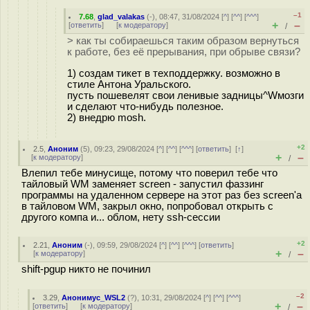
–1
7.68
,
glad_valakas
(-), 08:47, 31/08/2024 [
^
] [
^^
] [
^^^
]
+
–
[
ответить
]
[
к модератору
]
/
> как ты собираешься таким образом вернуться
к работе, без её прерывания, при обрыве связи?
1) создам тикет в техподдержку. возможно в
стиле Антона Уральского.
пусть пошевелят свои ленивые задницы^Wмозги
и сделают что-нибудь полезное.
2) внедрю mosh.
+2
2.5
,
Аноним
(
5
), 09:23, 29/08/2024 [
^
] [
^^
] [
^^^
] [
ответить
]
[
↑
]
+
–
[
к модератору
]
/
Влепил тебе минусище, потому что поверил тебе что
тайловый WM заменяет screen - запустил фаззинг
программы на удаленном сервере на этот раз без screen'а
в тайловом WM, закрыл окно, попробовал открыть с
другого компа и... облом, нету ssh-сессии
+2
2.21
,
Аноним
(
-
), 09:59, 29/08/2024 [
^
] [
^^
] [
^^^
] [
ответить
]
+
–
[
к модератору
]
/
shift-pgup никто не починил
–2
3.29
,
Анонимус_WSL2
(
?
), 10:31, 29/08/2024 [
^
] [
^^
] [
^^^
]
+
–
[
ответить
]
[
к модератору
]
/