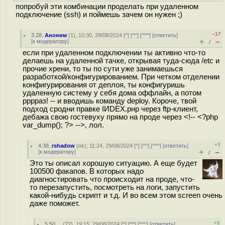
попробуй эти комбинации проделать при удаленном
подключение (ssh) и поймешь зачем он нужен ;)
–17
3.28
,
Аноним
(
1
), 10:30, 29/08/2024 [
^
] [
^^
] [
^^^
] [
ответить
]
+
–
[
к модератору
]
/
если при удаленном подключении ты активно что-то
делаешь на удаленной тачке, открывая туда-сюда /etc и
прочие хрени, то ты по сути уже занимаешься
разработкой/конфигурированием. При четком отделении
конфигурирования от деплоя, ты конфигуришь
удаленную систему у себя дома оффлайн, а потом
рррраз! -- и вводишь команду deploy. Короче, твой
подход сродни правке IИDEX.рнр через ftp-клиент,
дебажа свою гостевуху прямо на проде через <!-- <?php
var_dump(); ?> -->, лол.
+3
4.38
,
rshadow
(
ok
), 11:24, 29/08/2024 [
^
] [
^^
] [
^^^
] [
ответить
]
+
–
[
к модератору
]
/
Это ты описал хорошую ситуацию. А еще будет
100500 факапов. В которых надо
диагностировать что происходит на проде, что-
то перезапустить, посмотреть на логи, запустить
какой-нибудь скрипт и т.д. И во всем этом screen очень
даже поможет.
+3
5.50
,
_
(
??
), 19:15, 29/08/2024 [
^
] [
^^
] [
^^^
] [
ответить
]