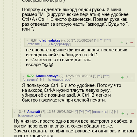
Попробуй сделать аккорд одной рукой. У меня
размер "М" (хирургические перчатки) мне удобнее
Ctrl+A \ Ctrl + E чисто физически. Правая рука как
раз отвечает за вторую часть "аккорда". Будь то "."
или "\"
6.64
,
glad_valakas
(-), 06:37, 30/08/2024 [
^
] [
^^
] [
^^^
]
+
–
/
[
ответить
]
[
к модератору
]
не спорьте горячие финские парни. после своих
исследований я забиндил на ctrl-'.
в ~/.screenrc это выглядит так:
escape ^@@
5.72
,
Анониссимус
(
?
), 12:25, 06/10/2024 [
^
] [
^^
] [
^^^
]
+
–
/
[
ответить
]
[
↑
] [
к модератору
]
Я пользуюсь Ctrl+B и это удобнее. Потому что
на аккорд Ctrl-A нужно тянуть левую руку,
убирая её с позиции asdf. А Ctrl+B легко и
быстро нажимается при слепой печати.
3.45
,
Ананий
(
?
), 13:36, 29/08/2024 [
^
] [
^^
] [
^^^
] [
ответить
]
[
↓
] [
↑
]
+
–
/
[
к модератору
]
Ну я из них, просто одно время все настроил в сабже, а
потом переполз на tmux, а хокеи сбацал те же.
Зачем страдать, конфиг настраивается один раз и потом
просто копируется.