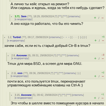
А лично ты кейс открыл на ремонт?
Или сидишь и ждешь, когда за тебя кто нибудь сделает?
3.71
,
Sem
(
??
), 18:29, 05/09/2024 [
^
] [
^^
] [
^^^
] [
ответить
]
+
–
/
[
к модератору
]
А оно когда-то работало, что бы его чинить?
+5
1.2
,
Turbid
(
??
), 09:17, 29/08/2024 [
ответить
] [
﹢﹢﹢
] [
· · ·
]
[
↓
] [
↑
]
+
–
[
к модератору
]
/
зачем сабж, если есть старый добрый Ctr-B в tmux?
–3
2.8
,
Аноним
(
8
), 09:31, 29/08/2024 [
^
] [
^^
] [
^^^
] [
ответить
]
+
–
[
к модератору
]
/
Tmux для мира BSD, а screen для мира GNU.
+2
2.11
,
nnn
(
??
), 09:36, 29/08/2024 [
^
] [
^^
] [
^^^
] [
ответить
]
[
↓
]
+
–
[
к модератору
]
/
почти все, кто пользуется tmux, переназначают
управляющую комбинацию клавиш на Ctrl-A :)
+1
3.15
,
Аноним
(
5
), 09:42, 29/08/2024 [
^
] [
^^
] [
^^^
] [
ответить
]
+
–
[
к модератору
]
/
Это чтобы в шелле вместо помещения курсора в начало