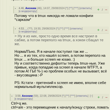
4.46
,
Аноним
(
46
), 14:07, 29/08/2024 [
^
] [
^^
] [
^^^
] [
ответить
]
+
–
/
[
к модератору
]
Потому что в tmux никогда не ломали конфиги
*сарказм*
4.53
,
_
(
??
), 19:30, 29/08/2024 [
^
] [
^^
] [
^^^
] [
ответить
]
+
–
/
[
к модератору
]
> Ну я из них, просто одно время все настроил в
сабже, а потом переполз на tmux, а хокеи сбацал те
же.
НормаЛЪно. Я в начале поступил так же ...
Но ... я из тех, кто нашёл screen, а потом переполз на
tmux ... и больше screen не юзаю. :)
Ну и соответственно дефолты теперь tmux-ные. Уже
привык, когда попадаю на screen в начале WTF?!, а
потом А! ГЫ! %-) но проблем особых не вызывает, всё
- вкусовщина :-Р
PS: Кстати - претензий к screen не имею, вполне себе
нормальный мультиплексор.
3.59
,
Аноним
(
59
), 22:08, 29/08/2024 [
^
] [
^^
] [
^^^
] [
ответить
]
[
↑
]
+
–
/
[
к модератору
]
Ctrl+q же.
ctrl+a/e - это перемещение к началу/концу строки, ломать