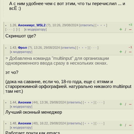
А с ним удобнее чем с вот этим, что ты перечислил ... и
всЁ :)
+3
1.26
,
Анонимус_WSL2
(
?
), 10:26, 29/08/2024 [
ответить
] [
﹢﹢﹢
]
+
–
[
· · ·
]
[
↑
] [
к модератору
]
/
Скриншот где?
–1
1.43
,
Фрол
(
?
), 13:26, 29/08/2024 [
ответить
] [
﹢﹢﹢
] [
· · ·
]
+
–
[
к модератору
]
/
> Добавлена команда "multiinput" для организации
одновременного ввода сразу в нескольких окнах.
эт чо?
(дока на саванне, если чо, 18-го года, еще с ятями и
старорежимной орфографией. натурально никакого multiinput
там нет.)
1.44
,
Аноним
(
44
), 13:36, 29/08/2024 [
ответить
] [
﹢﹢﹢
] [
· · ·
]
+
–
/
[
к модератору
]
Лучший оконный менеджер
1.48
,
Аноним
(
48
), 16:22, 29/08/2024 [
ответить
] [
﹢﹢﹢
] [
· · ·
]
+
–
/
[
к модератору
]
Работает почти как emacs.