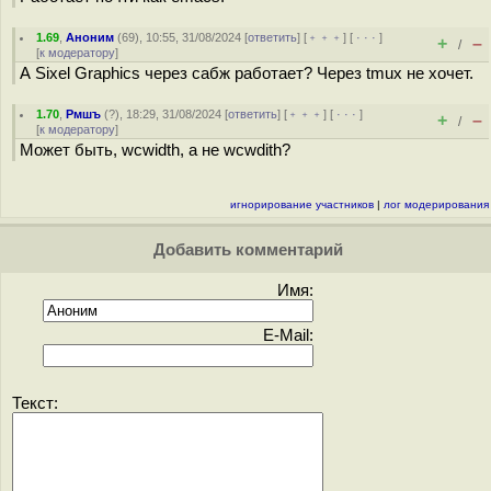
1.69
,
Аноним
(
69
), 10:55, 31/08/2024 [
ответить
] [
﹢﹢﹢
] [
· · ·
]
+
–
/
[
к модератору
]
А Sixel Graphics через сабж работает? Через tmux не хочет.
1.70
,
Рмшъ
(
?
), 18:29, 31/08/2024 [
ответить
] [
﹢﹢﹢
] [
· · ·
]
+
–
/
[
к модератору
]
Может быть, wcwidth, а не wcwdith?
игнорирование участников
|
лог модерирования
Добавить комментарий
Имя:
E-Mail:
Текст: