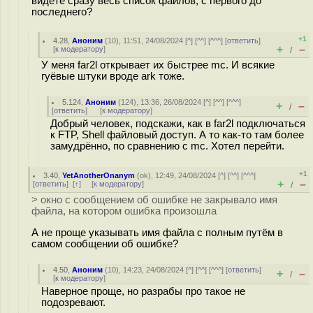
видете сразу весь список файлов, с первого до
последнего?
+1
4.28
,
Аноним
(
10
), 11:51, 24/08/2024 [
^
] [
^^
] [
^^^
] [
ответить
]
+
–
[
к модератору
]
/
У меня far2l открывает их быстрее mc. И всякие
гуёвые штуки вроде ark тоже.
5.124
,
Аноним
(
124
), 13:36, 26/08/2024 [
^
] [
^^
] [
^^^
]
+
–
/
[
ответить
]
[
к модератору
]
Добрый человек, подскажи, как в far2l подключаться
к FTP, Shell файловый доступ. А то как-то там более
замудрённо, по сравнению с mc. Хотел перейти.
+1
3.40
,
YetAnotherOnanym
(
ok
), 12:49, 24/08/2024 [
^
] [
^^
] [
^^^
]
+
–
[
ответить
]
[
↑
] [
к модератору
]
/
> окно с сообщением об ошибке не закрывало имя
файла, на котором ошибка произошла
А не проще указывать имя файла с полным путём в
самом сообщении об ошибке?
4.50
,
Аноним
(
10
), 14:23, 24/08/2024 [
^
] [
^^
] [
^^^
] [
ответить
]
+
–
/
[
к модератору
]
Наверное проще, но разрабы про такое не
подозревают.