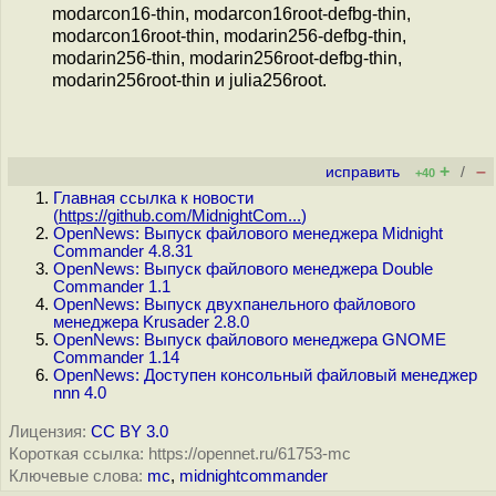
modarcon16-thin, modarcon16root-defbg-thin,
modarcon16root-thin, modarin256-defbg-thin,
modarin256-thin, modarin256root-defbg-thin,
modarin256root-thin и julia256root.
+
–
исправить
/
+40
Главная ссылка к новости
(
https://github.com/MidnightCom...
)
OpenNews: Выпуск файлового менеджера Midnight
Commander 4.8.31
OpenNews: Выпуск файлового менеджера Double
Commander 1.1
OpenNews: Выпуск двухпанельного файлового
менеджера Krusader 2.8.0
OpenNews: Выпуск файлового менеджера GNOME
Commander 1.14
OpenNews: Доступен консольный файловый менеджер
nnn 4.0
Лицензия:
CC BY 3.0
Короткая ссылка: https://opennet.ru/61753-mc
Ключевые слова:
mc
,
midnightcommander