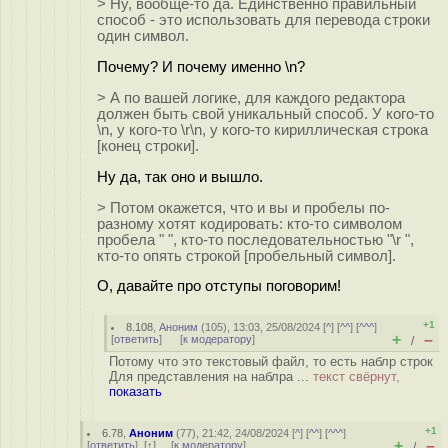
> Ну, вообще-то да. Единственно правильный
способ - это использовать для перевода строки
один символ.
Почему? И почему именно \n?
> А по вашей логике, для каждого редактора
должен быть свой уникальный способ. У кого-то
\n, у кого-то \r\n, у кого-то кириллическая строка
[конец строки].
Ну да, так оно и вышло.
> Потом окажется, что и вы и пробелы по-
разному хотят кодировать: кто-то символом
пробела " ", кто-то последовательностью "\r ",
кто-то опять строкой [пробельный символ].
О, давайте про отступы поговорим!
+1
8.108
,
Аноним
(
105
), 13:03, 25/08/2024 [
^
] [
^^
] [
^^^
]
+
–
[
ответить
]
[
к модератору
]
/
Потому что это текстовый файл, то есть наблр строк
Для представления на наблра ...
текст свёрнут,
показать
+1
6.78
,
Аноним
(
77
), 21:42, 24/08/2024 [
^
] [
^^
] [
^^^
]
+
–
[
ответить
]
[
↑
] [
к модератору
]
/