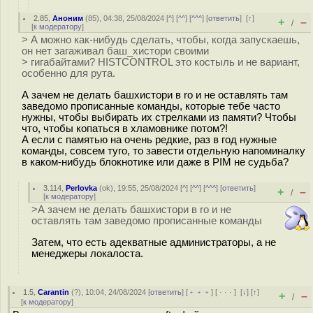
2.85
,
Аноним
(
85
), 04:38, 25/08/2024 [
^
] [
^^
] [
^^^
] [
ответить
]
[
↑
]
+
–
/
[
к модератору
]
> А можно как-нибудь сделать, чтобы, когда запускаешь,
он нет загаживал баш_хистори своими
> гигабайтами? HISTCONTROL это костыль и не вариант,
особенно для рута.
А зачем не делать башхистори в ro и не оставлять там
заведомо прописанные команды, которые тебе часто
нужны, чтобы выбирать их стрелками из памяти? Чтобы
что, чтобы копаться в хламовнике потом?!
А если с памятью на очень редкие, раз в год нужные
команды, совсем туго, то завести отдельную напоминалку
в каком-нибудь блокнотике или даже в PIM не судьба?
3.114
,
Perlovka
(
ok
), 19:55, 25/08/2024 [
^
] [
^^
] [
^^^
] [
ответить
]
+
–
/
[
к модератору
]
>А зачем не делать башхистори в ro и не
оставлять там заведомо прописанные команды
Затем, что есть адекватные администраторы, а не
менеджеры локалоста.
1.5
,
Carantin
(
?
), 10:04, 24/08/2024 [
ответить
] [
﹢﹢﹢
] [
· · ·
]
[
↓
] [
↑
]
+
–
/
[
к модератору
]