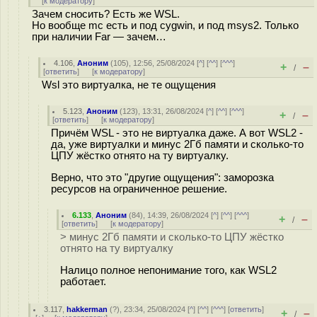
[
к модератору
]
Зачем сносить? Есть же WSL.
Но вообще mc есть и под cygwin, и под msys2. Только
при наличии Far — зачем…
4.106
,
Аноним
(
105
), 12:56, 25/08/2024 [
^
] [
^^
] [
^^^
]
+
–
/
[
ответить
]
[
к модератору
]
Wsl это виртуалка, не те ощущения
5.123
,
Аноним
(
123
), 13:31, 26/08/2024 [
^
] [
^^
] [
^^^
]
+
–
/
[
ответить
]
[
к модератору
]
Причём WSL - это не виртуалка даже. А вот WSL2 -
да, уже виртуалки и минус 2Гб памяти и сколько-то
ЦПУ жёстко отнято на ту виртуалку.
Верно, что это "другие ощущения": заморозка
ресурсов на ограниченное решение.
6.133
,
Аноним
(
84
), 14:39, 26/08/2024 [
^
] [
^^
] [
^^^
]
+
–
/
[
ответить
]
[
к модератору
]
> минус 2Гб памяти и сколько-то ЦПУ жёстко
отнято на ту виртуалку
Налицо полное непонимание того, как WSL2
работает.
3.117
,
hakkerman
(
?
), 23:34, 25/08/2024 [
^
] [
^^
] [
^^^
] [
ответить
]
+
–
/