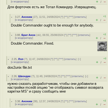
+
–
[
к модератору
]
/
Для форточек есть же Тотал Командер. Извращенец.
+1
3.27
,
Аноним
(
27
), 11:51, 24/08/2024 [
^
] [
^^
] [
^^^
] [
ответить
]
+
–
[
к модератору
]
/
Double Commander ought to be enough for anybody.
+2
3.88
,
Брат Анон
(
ok
), 06:55, 25/08/2024 [
^
] [
^^
] [
^^^
] [
ответить
]
+
–
[
к модератору
]
/
Double Commander. Fixed.
+3
2.25
,
Ллл
(
?
), 11:47, 24/08/2024 [
^
] [
^^
] [
^^^
] [
ответить
]
[
↑
]
+
–
[
к модератору
]
/
dos2unix file.txt
2.26
,
Швондик
(
?
), 11:49, 24/08/2024 [
^
] [
^^
] [
^^^
] [
ответить
]
[
↓
]
+
–
/
[
к модератору
]
нужно сказать разработчикам, чтобы они добавили в
настройки mcedit опцию "не отображать символ возврата
каретки MS" и сразу сообщить мне
+2
3.38
,
Аноним
(
38
), 12:37, 24/08/2024 [
^
] [
^^
] [
^^^
] [
ответить
]
+
–
[
к модератору
]
/