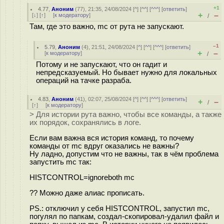
+1
4.77
,
Аноним
(
77
), 21:35, 24/08/2024 [
^
] [
^^
] [
^^^
] [
ответить
]
+
–
[
↓
] [
↑
] [
к модератору
]
/
Там, где это важно, mc от рута не запускают.
–1
5.79
,
Аноним
(
4
), 21:51, 24/08/2024 [
^
] [
^^
] [
^^^
] [
ответить
]
+
–
[
к модератору
]
/
Потому и не запускают, что он гадит и
непредсказуемый. Но бывает нужно для локальных
операций на тачке разраба.
4.83
,
Аноним
(
41
), 02:07, 25/08/2024 [
^
] [
^^
] [
^^^
] [
ответить
]
+
–
/
[
↑
] [
к модератору
]
> Для истории рута важно, чтобы все команды, а также
их порядок, сохранялись в логе.
Если вам важна вся история команд, то почему
команды от mc вдруг оказались не важны?
Ну ладно, допустим что не важны, так в чём проблема
запустить mc так:
HISTCONTROL=ignoreboth mc
?? Можно даже алиас прописать.
PS.: отключил у себя HISTCONTROL, запустил mc,
погулял по папкам, создал-скопировал-удалил файл и