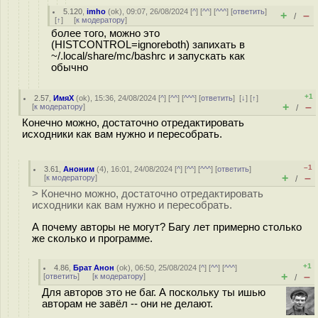
5.120
,
imho
(
ok
), 09:07, 26/08/2024 [
^
] [
^^
] [
^^^
] [
ответить
]
+
–
/
[
↑
] [
к модератору
]
более того, можно это
(HISTCONTROL=ignoreboth) запихать в
~/.local/share/mc/bashrc и запускать как
обычно
+1
2.57
,
ИмяХ
(
ok
), 15:36, 24/08/2024 [
^
] [
^^
] [
^^^
] [
ответить
]
[
↓
] [
↑
]
+
–
[
к модератору
]
/
Конечно можно, достаточно отредактировать
исходники как вам нужно и пересобрать.
–1
3.61
,
Аноним
(
4
), 16:01, 24/08/2024 [
^
] [
^^
] [
^^^
] [
ответить
]
+
–
[
к модератору
]
/
> Конечно можно, достаточно отредактировать
исходники как вам нужно и пересобрать.
А почему авторы не могут? Багу лет примерно столько
же сколько и программе.
+1
4.86
,
Брат Анон
(
ok
), 06:50, 25/08/2024 [
^
] [
^^
] [
^^^
]
+
–
[
ответить
]
[
к модератору
]
/
Для авторов это не баг. А поскольку ты ишью
авторам не завёл -- они не делают.