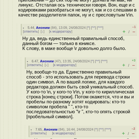
приложений -- до сих пор не могут догнать ни мак, ни
линукс. Отсталая ось технически говоря. Вон, еще и с
кодировками разобраться не могут, как и со слешами в
качестве разделителя папок, ну и с пресловутым \r\n.
–1
5.44
,
Аноним
(
84
), 13:09, 24/08/2024 [
^
] [
^^
] [
^^^
]
+
–
[
ответить
]
[
↓
] [
к модератору
]
/
Ну да, ведь единственный правильный способ,
данный богом — только в юниксе.
К слову, в маке вообще \r довольно долго было.
+3
6.47
,
Аноним
(
47
), 13:35, 24/08/2024 [
^
] [
^^
] [
^^^
]
+
–
[
ответить
]
[
↓
] [
к модератору
]
/
Ну, вообще-то да. Единственно правильный
способ - это использовать для перевода строки
один символ. А по вашей логике, для каждого
редактора должен быть свой уникальный способ.
У кого-то \n, у кого-то \r\n, у кого-то кириллическая
строка [конец строки]. Потом окажется, что и вы и
пробелы по-разному хотят кодировать: кто-то
символом пробела " ", кто-то
последовательностью "\r ", кто-то опять строкой
[пробельный символ].
–2
7.65
,
Аноним
(
84
), 16:44, 24/08/2024 [
^
] [
^^
] [
^^^
]
+
–
[
ответить
]
[
к модератору
]
/