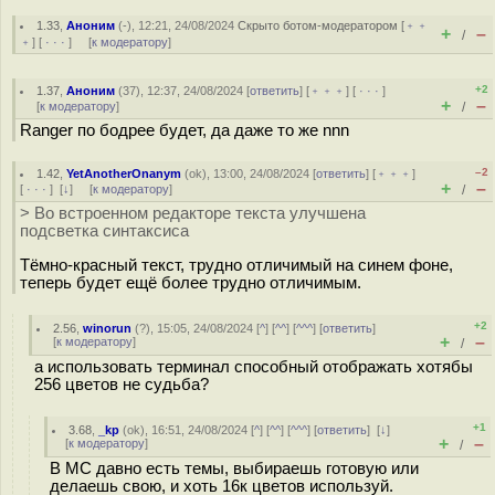
1.33
,
Аноним
(
-
), 12:21, 24/08/2024
Скрыто ботом-модератором
[
﹢﹢
+
–
/
﹢
] [
· · ·
] [
к модератору
]
+2
1.37
,
Аноним
(
37
), 12:37, 24/08/2024 [
ответить
] [
﹢﹢﹢
] [
· · ·
]
+
–
[
к модератору
]
/
Ranger по бодрее будет, да даже то же nnn
–2
1.42
,
YetAnotherOnanym
(
ok
), 13:00, 24/08/2024 [
ответить
] [
﹢﹢﹢
]
+
–
[
· · ·
]
[
↓
] [
к модератору
]
/
> Во встроенном редакторе текста улучшена
подсветка синтаксиса
Тёмно-красный текст, трудно отличимый на синем фоне,
теперь будет ещё более трудно отличимым.
+2
2.56
,
winorun
(
?
), 15:05, 24/08/2024 [
^
] [
^^
] [
^^^
] [
ответить
]
+
–
[
к модератору
]
/
а использовать терминал способный отображать хотябы
256 цветов не судьба?
+1
3.68
,
_kp
(
ok
), 16:51, 24/08/2024 [
^
] [
^^
] [
^^^
] [
ответить
]
[
↓
]
+
–
[
к модератору
]
/
В МС давно есть темы, выбираешь готовую или
делаешь свою, и хоть 16к цветов используй.