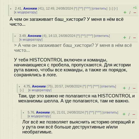
+1
2.41
,
Аноним
(
41
), 12:49, 24/08/2024 [
^
] [
^^
] [
^^^
] [
ответить
]
[
↓
] [
↑
]
+
–
[
к модератору
]
/
А чем он загаживает баш_хистори? У меня в нём всё
чисто...
3.49
,
Аноним
(
4
), 14:13, 24/08/2024 [
^
] [
^^
] [
^^^
] [
ответить
]
+
–
/
[
к модератору
]
> А чем он загаживает баш_хистори? У меня в нём всё
чисто...
У тебя HISTCONTROL включен и команды,
начинающиеся с пробела, пропускаются. Для истории
рута важно, чтобы все команды, а также их порядок,
сохранялись в логе.
4.75
,
Аноним
(
75
), 20:57, 24/08/2024 [
^
] [
^^
] [
^^^
] [
ответить
]
+
–
/
[
↓
] [
к модератору
]
Там, где это важно не полагаются на HISTCONTROL и
механизмы шелла. А где полагаются, там не важно.
5.76
,
Аноним
(
4
), 21:01, 24/08/2024 [
^
] [
^^
] [
^^^
] [
ответить
]
+
–
/
[
к модератору
]
Лог всё же позволяет выяснить историю операций и
у рута они всё больше деструктивные и/или
необратимые.