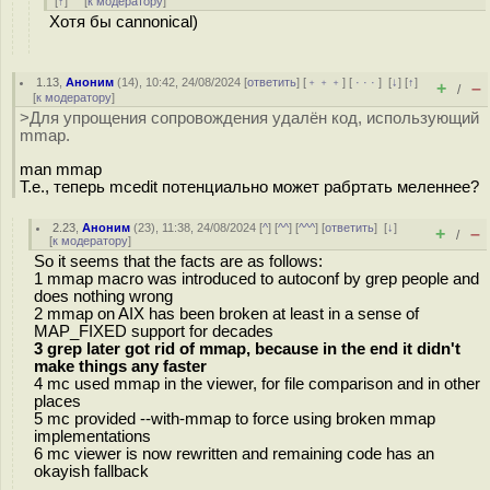
[
↑
] [
к модератору
]
Хотя бы cannonical)
1.13
,
Аноним
(
14
), 10:42, 24/08/2024 [
ответить
] [
﹢﹢﹢
] [
· · ·
]
[
↓
] [
↑
]
+
–
/
[
к модератору
]
>Для упрощения сопровождения удалён код, использующий
mmap.
man mmap
Т.е., теперь mcedit потенциально может рабртать меленнее?
2.23
,
Аноним
(
23
), 11:38, 24/08/2024 [
^
] [
^^
] [
^^^
] [
ответить
]
[
↓
]
+
–
/
[
к модератору
]
So it seems that the facts are as follows:
1 mmap macro was introduced to autoconf by grep people and
does nothing wrong
2 mmap on AIX has been broken at least in a sense of
MAP_FIXED support for decades
3 grep later got rid of mmap, because in the end it didn't
make things any faster
4 mc used mmap in the viewer, for file comparison and in other
places
5 mc provided --with-mmap to force using broken mmap
implementations
6 mc viewer is now rewritten and remaining code has an
okayish fallback