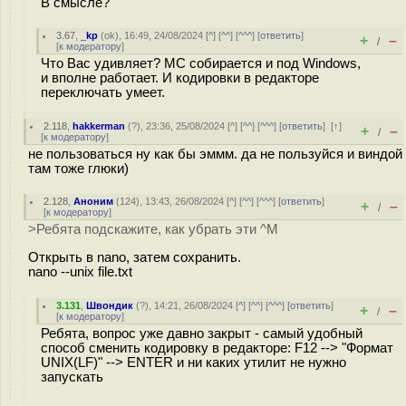
В смысле?
3.67
,
_kp
(
ok
), 16:49, 24/08/2024 [
^
] [
^^
] [
^^^
] [
ответить
]
+
–
/
[
к модератору
]
Что Вас удивляет? МС собирается и под Windows,
и вполне работает. И кодировки в редакторе
переключать умеет.
2.118
,
hakkerman
(
?
), 23:36, 25/08/2024 [
^
] [
^^
] [
^^^
] [
ответить
]
[
↑
]
+
–
/
[
к модератору
]
не пользоваться ну как бы эммм. да не пользуйся и виндой
там тоже глюки)
2.128
,
Аноним
(
124
), 13:43, 26/08/2024 [
^
] [
^^
] [
^^^
] [
ответить
]
+
–
/
[
к модератору
]
>Ребята подскажите, как убрать эти ^M
Открыть в nano, затем сохранить.
nano --unix file.txt
3.131
,
Швондик
(
?
), 14:21, 26/08/2024 [
^
] [
^^
] [
^^^
] [
ответить
]
+
–
/
[
к модератору
]
Ребята, вопрос уже давно закрыт - самый удобный
способ сменить кодировку в редакторе: F12 --> "Формат
UNIX(LF)" --> ENTER и ни каких утилит не нужно
запускать