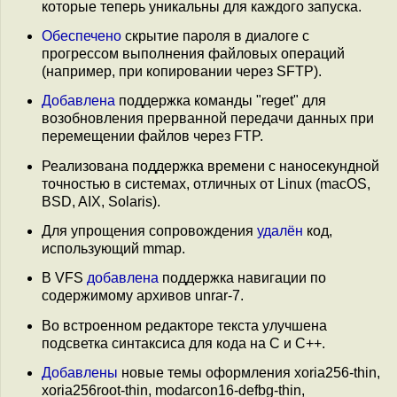
которые теперь уникальны для каждого запуска.
Обеспечено
скрытие пароля в диалоге с
прогрессом выполнения файловых операций
(например, при копировании через SFTP).
Добавлена
поддержка команды "reget" для
возобновления прерванной передачи данных при
перемещении файлов через FTP.
Реализована поддержка времени с наносекундной
точностью в системах, отличных от Linux (macOS,
BSD, AIX, Solaris).
Для упрощения сопровождения
удалён
код,
использующий mmap.
В VFS
добавлена
поддержка навигации по
содержимому архивов unrar-7.
Во встроенном редакторе текста улучшена
подсветка синтаксиса для кода на C и C++.
Добавлены
новые темы оформления xoria256-thin,
xoria256root-thin, modarcon16-defbg-thin,