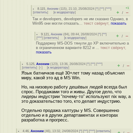
+1
8.115
,
Аноним
(
115
), 21:10, 25/08/2024 [
^
] [
^^
] [
^^^
]
+
–
[
ответить
]
[
к модератору
]
/
Так и developers, developers не им сказано Однако, в
Win95 они могли отказать...
текст свёрнут,
показать
9.121
,
Аноним
(
84
), 09:44, 26/08/2024 [
^
] [
^^
]
+
–
/
[
^^^
] [
ответить
]
[
к модератору
]
Поддержку MS-DOS тянули до XP включительно а
в ограниченном варианте 8212 и ...
текст свёрнут,
показать
5.125
,
Аноним
(
123
), 13:36, 26/08/2024 [
^
] [
^^
] [
^^^
]
+
–
/
[
ответить
]
[
↑
] [
к модератору
]
Язык батничков ещё 30+лет тому назад объяснил
миру, какой это ад в MS Win.
Но, на низовую работу дешёвых людей всегда был
спрос. Продажами того и живы. Другое дело, что
лидеры индустрии "почему-то" используют nix way, а
это доказательство того, кто делает индустрию.
Отдельно продажа халтуры у MS. Совершенно
отдельно и в других департаментах и конторах
разработка и прогресс.
4.46
,
Аноним
(
46
), 13:32, 24/08/2024 [
^
] [
^^
] [
^^^
] [
ответить
]
+
–