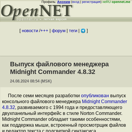
Профиль:
Аноним
(
вход
|
регистрация
)
неRU
opennet.me
[
новости
/
+++
|
форум
|
теги
|
]
Выпуск файлового менеджера
Midnight Commander 4.8.32
24.08.2024 08:54 (MSK)
После семи месяцев разработки
опубликован
выпуск
консольного файлового менеджера
Midnight Commander
4.8.32
, развиваемого с 1994 года и предоставляющего
двухпанельный интерфейс в стиле Norton Commander.
Midnight Commander обладает такими особенностями,
как поддержка мыши, встроенный просмотрщик файлов
и редактор текста с подсветкой синтаксиса,