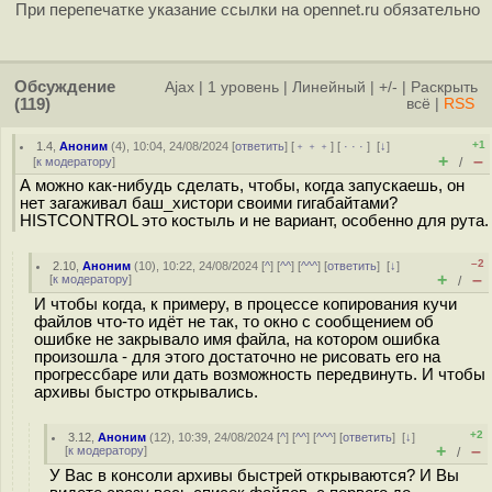
При перепечатке указание ссылки на opennet.ru обязательно
Обсуждение
Ajax
|
1 уровень
|
Линейный
|
+/-
|
Раскрыть
(119)
всё
|
RSS
+1
1.4
,
Аноним
(
4
), 10:04, 24/08/2024 [
ответить
] [
﹢﹢﹢
] [
· · ·
]
[
↓
]
+
–
[
к модератору
]
/
А можно как-нибудь сделать, чтобы, когда запускаешь, он
нет загаживал баш_хистори своими гигабайтами?
HISTCONTROL это костыль и не вариант, особенно для рута.
–2
2.10
,
Аноним
(
10
), 10:22, 24/08/2024 [
^
] [
^^
] [
^^^
] [
ответить
]
[
↓
]
+
–
[
к модератору
]
/
И чтобы когда, к примеру, в процессе копирования кучи
файлов что-то идёт не так, то окно с сообщением об
ошибке не закрывало имя файла, на котором ошибка
произошла - для этого достаточно не рисовать его на
прогрессбаре или дать возможность передвинуть. И чтобы
архивы быстро открывались.
+2
3.12
,
Аноним
(
12
), 10:39, 24/08/2024 [
^
] [
^^
] [
^^^
] [
ответить
]
[
↓
]
+
–
[
к модератору
]
/
У Вас в консоли архивы быстрей открываются? И Вы