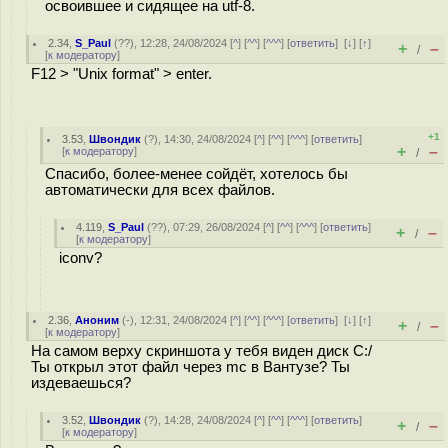
освоившее и сидящее на utf-8.
2.34
,
S_Paul
(
??
), 12:28, 24/08/2024 [
^
] [
^^
] [
^^^
] [
ответить
]
[
↓
] [
↑
]
+
–
/
[
к модератору
]
F12 > "Unix format" > enter.
+1
3.53
,
Швондик
(
?
), 14:30, 24/08/2024 [
^
] [
^^
] [
^^^
] [
ответить
]
+
–
[
к модератору
]
/
Спасибо, более-менее сойдёт, хотелось бы
автоматически для всех файлов.
4.119
,
S_Paul
(
??
), 07:29, 26/08/2024 [
^
] [
^^
] [
^^^
] [
ответить
]
+
–
/
[
к модератору
]
iconv?
2.36
,
Аноним
(
-
), 12:31, 24/08/2024 [
^
] [
^^
] [
^^^
] [
ответить
]
[
↓
] [
↑
]
+
–
/
[
к модератору
]
На самом верху скриншота у тебя виден диск C:/
Ты открыл этот файл через mc в Вантузе? Ты
издеваешься?
3.52
,
Швондик
(
?
), 14:28, 24/08/2024 [
^
] [
^^
] [
^^^
] [
ответить
]
+
–
/
[
к модератору
]