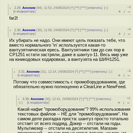
–1
2.29
,
Аноним
(
84
), 11:53, 24/08/2024 [
^
] [
^^
] [
^^^
] [
ответить
]
[
↑
]
+
–
[
к модератору
]
/
far2l
+6
2.30
,
Аноним
(
30
), 11:58, 24/08/2024 [
^
] [
^^
] [
^^^
] [
ответить
]
[
↓
]
+
–
[
к модератору
]
/
Их убирать не надо. Они имеют цель показать тебе, что
вместо нормального '\n' используется какая-то
вантузятническая ересь. Вантузятники там до сих пор в
CP1251 кстати застряли, даже в шантуз-11. Весь мир уже
на юникодовых кодировках, а вантузята на ШИН1251.
–3
3.31
,
Аноним
(
31
), 12:14, 24/08/2024 [
^
] [
^^
] [
^^^
] [
ответить
]
[
↓
]
+
–
[
к модератору
]
/
Потому что совместимость с промоборудованием, где
обязательно нужно полноценно и ClearLine и NewFeed.
+2
4.39
,
Аноним
(
30
), 12:41, 24/08/2024 [
^
] [
^^
] [
^^^
] [
ответить
]
+
–
[
↓
] [
к модератору
]
/
Какой нафиг "промоборудование"? 99% использования
текстовых файлов -- НЕ для "промоборудования". На
самом деле разгадка проста: шантуз просто тотально
отстает от всего подряд. Докер -- отстали на годы.
Мультиюзер -- отстали на десятилетия. Магазин