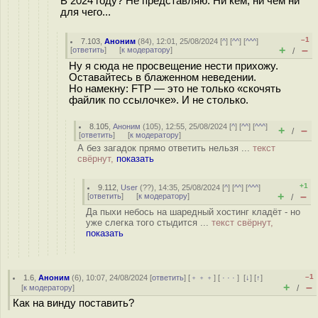
В 2024 году? Не представляю. Ни кем, ни чем ни
для чего...
–1
7.103
,
Аноним
(
84
), 12:01, 25/08/2024 [
^
] [
^^
] [
^^^
]
+
–
[
ответить
]
[
к модератору
]
/
Ну я сюда не просвещение нести прихожу.
Оставайтесь в блаженном неведении.
Но намекну: FTP — это не только «скочять
файлик по ссылочке». И не столько.
8.105
,
Аноним
(
105
), 12:55, 25/08/2024 [
^
] [
^^
] [
^^^
]
+
–
/
[
ответить
]
[
к модератору
]
А без загадок прямо ответить нельзя ...
текст
свёрнут,
показать
+1
9.112
,
User
(
??
), 14:35, 25/08/2024 [
^
] [
^^
] [
^^^
]
+
–
[
ответить
]
[
к модератору
]
/
Да пыхи небось на шаредный хостинг кладёт - но
уже слегка того стыдится ...
текст свёрнут,
показать
–1
1.6
,
Аноним
(
6
), 10:07, 24/08/2024 [
ответить
] [
﹢﹢﹢
] [
· · ·
]
[
↓
] [
↑
]
+
–
[
к модератору
]
/
Как на винду поставить?