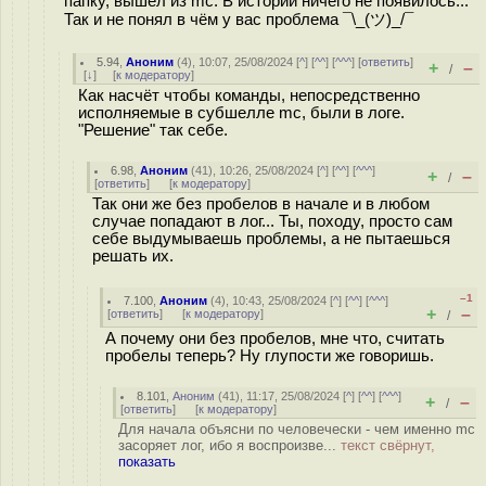
папку, вышел из mc. В истории ничего не появилось...
Так и не понял в чём у вас проблема ¯\_(ツ)_/¯
5.94
,
Аноним
(
4
), 10:07, 25/08/2024 [
^
] [
^^
] [
^^^
] [
ответить
]
+
–
/
[
↓
] [
к модератору
]
Как насчёт чтобы команды, непосредственно
исполняемые в субшелле mc, были в логе.
"Решение" так себе.
6.98
,
Аноним
(
41
), 10:26, 25/08/2024 [
^
] [
^^
] [
^^^
]
+
–
/
[
ответить
]
[
к модератору
]
Так они же без пробелов в начале и в любом
случае попадают в лог... Ты, походу, просто сам
себе выдумываешь проблемы, а не пытаешься
решать их.
–1
7.100
,
Аноним
(
4
), 10:43, 25/08/2024 [
^
] [
^^
] [
^^^
]
+
–
[
ответить
]
[
к модератору
]
/
А почему они без пробелов, мне что, считать
пробелы теперь? Ну глупости же говоришь.
8.101
,
Аноним
(
41
), 11:17, 25/08/2024 [
^
] [
^^
] [
^^^
]
+
–
/
[
ответить
]
[
к модератору
]
Для начала объясни по человечески - чем именно mc
засоряет лог, ибо я воспроизве...
текст свёрнут,
показать