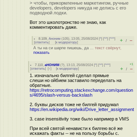
> чтобы, прикормленные маркетингом, ручные
developers, developers никуда не делись с его
подводной лодки.
Вот это школотронство не знаю, как
комментировать даже.
8.109
,
Аноним
(
105
), 13:05, 25/08/2024 [
^
] [
^^
] [
^^^
]
+
–
/
[
ответить
]
[
к модератору
]
А ты на си шарпе пишешь, да ...
текст свёрнут,
показать
+1
7.110
,
аНОНИМ
(
?
), 13:13, 25/08/2024 [
^
] [
^^
] [
^^^
]
+
–
[
ответить
]
[
↑
] [
к модератору
]
/
1. изначально билгей сделал прямые
слеши но ойбием заставило переделать на
обратные.
https://retrocomputing.stackexchange.com/question
s/4695/slash-versus-backslash
2. буквы дисков тоже не билгей придумал
https://en.wikipedia.org/wiki/Drive_letter_assignment
3. case insensitivity тоже было например в VMS
При всей святой ненависти к билгею всё же
искажать факты -- не на пользу борьбы с.