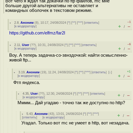
Вот чего я ждал так докачки по ftp файлов, mc мне
больше другой альтернативы не оставляет и
командных оболочек в текстовом режиме.
–1
2.8
,
Аноним
(
8
), 10:17, 24/08/2024 [
^
] [
^^
] [
^^^
] [
ответить
]
+
–
[
к модератору
]
/
https://github.com/elfmz/far2l
–6
2.11
,
User
(
??
), 10:31, 24/08/2024 [
^
] [
^^
] [
^^^
] [
ответить
]
+
–
[
к модератору
]
/
Воу. А теперь задачка-со-звнздочкой: найти осмысленно-
живой ftp...
+1
3.19
,
Аноним
(
19
), 11:24, 24/08/2024 [
^
] [
^^
] [
^^^
] [
ответить
]
[
↓
]
+
–
[
к модератору
]
/
Фтп яндекса.
4.35
,
User
(
??
), 12:30, 24/08/2024 [
^
] [
^^
] [
^^^
] [
ответить
]
+
–
/
[
к модератору
]
Мммм... Дай угадаю - точно так же доступно по http?
5.43
,
Аноним
(
43
), 13:01, 24/08/2024 [
^
] [
^^
] [
^^^
]
+
–
/
[
ответить
]
[
к модератору
]
Угадал. Только вот mc не умеет в http, вот незадача.