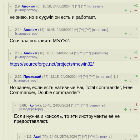
+2
2.9
,
Аноним
(
8
), 10:18, 24/08/2024 [
^
] [
^^
] [
^^^
] [
ответить
]
+
–
[
к модератору
]
/
не знаю, но в cygwin он есть и работает.
+1
2.14
,
Аноним
(
14
), 10:46, 24/08/2024 [
^
] [
^^
] [
^^^
] [
ответить
]
+
–
[
к модератору
]
/
Сначала поставить MSYS2.
+1
2.16
,
Аноним
(
16
), 11:03, 24/08/2024 [
^
] [
^^
] [
^^^
] [
ответить
]
+
–
[
к модератору
]
/
https://sourceforge.net/projects/mcwin32/
+5
2.32
,
Прохожий
(
??
), 12:15, 24/08/2024 [
^
] [
^^
] [
^^^
] [
ответить
]
[
↓
]
+
–
[
к модератору
]
/
Но зачем, если есть нативные Far, Total commander, Free
Commander, Double commander?
–3
3.66
,
_kp
(
ok
), 16:45, 24/08/2024 [
^
] [
^^
] [
^^^
] [
ответить
]
+
–
[
к модератору
]
/
Если нужна и консоль, то эти инструменты её не
предоставляют.
+2
4.111
,
Axel
(
??
), 14:08, 25/08/2024 [
^
] [
^^
] [
^^^
] [
ответить
]