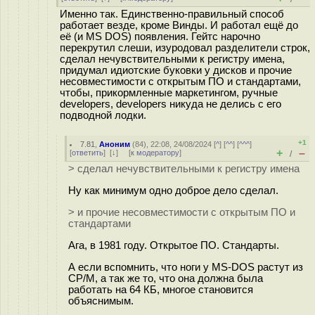
Именно так. Единственно-правильный способ
работает везде, кроме Винды. И работал ещё до
её (и MS DOS) появления. Гейтс нарочно
перекрутил слеши, изуродовал разделители строк,
сделал нечувствительными к регистру имена,
придумал идиотские буковки у дисков и прочие
несовместимости с открытым ПО и стандартами,
чтобы, прикормленные маркетингом, ручные
developers, developers никуда не делись с его
подводной лодки.
+1
7.81
,
Аноним
(
84
), 22:08, 24/08/2024 [
^
] [
^^
] [
^^^
]
+
–
[
ответить
]
[
↓
] [
к модератору
]
/
> сделал нечувствительными к регистру имена
Ну как минимум одно доброе дело сделал.
> и прочие несовместимости с открытым ПО и
стандартами
Ага, в 1981 году. Открытое ПО. Стандарты.
А если вспомнить, что ноги у MS-DOS растут из
CP/M, а так же то, что она должна была
работать на 64 КБ, многое становится
объяснимым.