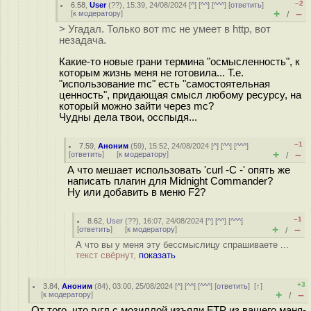
–2
6.58
,
User
(
??
), 15:39, 24/08/2024 [
^
] [
^^
] [
^^^
] [
ответить
]
+
–
[
к модератору
]
/
> Угадал. Только вот mc не умеет в http, вот
незадача.
Какие-то новые грани термина "осмысленность", к
которым жизнь меня не готовила... Т.е.
"использование mc" есть "самостоятельная
ценность", придающая смысл любому ресурсу, на
который можно зайти через mc?
Чудны дела твои, осспыдя...
–1
7.59
,
Аноним
(
59
), 15:52, 24/08/2024 [
^
] [
^^
] [
^^^
]
+
–
[
ответить
]
[
к модератору
]
/
А что мешает использовать 'curl -C -' опять же
написать плагин для Midnight Commander?
Ну или добавить в меню F2?
–1
8.62
,
User
(
??
), 16:07, 24/08/2024 [
^
] [
^^
] [
^^^
]
+
–
[
ответить
]
[
к модератору
]
/
А что вы у меня эту бессмыслицу спрашиваете ...
текст свёрнут,
показать
+3
3.84
,
Аноним
(
84
), 03:00, 25/08/2024 [
^
] [
^^
] [
^^^
] [
ответить
]
[
↑
]
+
–
[
к модератору
]
/
От того, что гугл с мозиллой изъяли FTP из вашего маня-