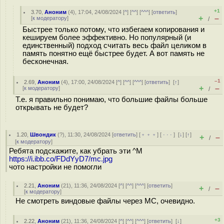
+1
3.70
,
Аноним
(
4
), 17:04, 24/08/2024 [
^
] [
^^
] [
^^^
] [
ответить
]
+
–
[
к модератору
]
/
Быстрее только потому, что избегаем копирования и
кешируем более эффективно. Но популярный (и
единственный) подход считать весь файл целиком в
память понятно ещё быстрее будет. А вот память не
бесконечная.
–1
2.69
,
Аноним
(
4
), 17:00, 24/08/2024 [
^
] [
^^
] [
^^^
] [
ответить
]
[
↑
]
+
–
[
к модератору
]
/
Т.е. я правильно понимаю, что большие файлы больше
открывать не будет?
1.20
,
Швондик
(
?
), 11:30, 24/08/2024 [
ответить
] [
﹢﹢﹢
] [
· · ·
]
[
↓
] [
↑
]
+
–
/
[
к модератору
]
Ребята подскажите, как убрать эти ^M
https://i.ibb.co/FDdYyD7/mc.jpg
чото настройки не помогли
2.21
,
Аноним
(
21
), 11:36, 24/08/2024 [
^
] [
^^
] [
^^^
] [
ответить
]
+
–
/
[
к модератору
]
Не смотреть виндовые файлы через MC, очевидно.
+3
2.22
,
Аноним
(
21
), 11:36, 24/08/2024 [
^
] [
^^
] [
^^^
] [
ответить
]
[
↓
]