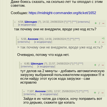
Даже боюсь сказать, на сколько лет ты опоздал с этим
советом.
Сообщаю:
https://midnight-commander.org/ticket/1652
4.54
,
Швондик
(
?
), 14:32, 24/08/2024 [
^
] [
^^
] [
^^^
] [
ответить
]
+
–
/
[
к модератору
]
так почему они не внедрили, вроде уже код есть?
+1
5.55
,
Аноним
(
55
), 14:56, 24/08/2024 [
^
] [
^^
] [
^^^
]
+
–
[
ответить
]
[
к модератору
]
/
> так почему они не внедрили, вроде уже код есть?
Очевидно, потому что кода нет.
6.80
,
Швондик
(
?
), 21:57, 24/08/2024 [
^
] [
^^
] [
^^^
]
+
–
/
[
ответить
]
[
к модератору
]
тут делов на 2 минуты - добавить автоматическую
загрузку выбранной пользователем кодировки !!! я
если найду этот кусок кода загрузки - сам
исправлю
7.107
,
Аноним
(
105
), 12:57, 25/08/2024 [
^
] [
^^
] [
^^^
]
+
–
/
[
ответить
]
[
к модератору
]
Зайди в их чатик да спроси, хочу поправить вот
это дерьмо, скажите где копать