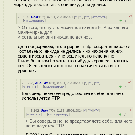
мирка, для остальных они никуда не делись.
–2
4.90
,
User
(
??
), 07:01, 25/08/2024 [
^
] [
^^
] [
^^^
] [
ответить
]
+
–
[
к модератору
]
/
> От того, что гугл с мозиллой изъяли FTP из вашего
маня-мирка, для
> остальных они никуда не делись.
Да я подозреваю, что и gopher, nntp, uucp для парочки
"остальных" никуда не делись - но нахрена на них
ориентироваться - мне решительно непонятно.
Было бы в том ftp хоть что-нибудь хорошее - так ить
нет. Очень плохой протокол практически на всех
уровнях.
–1
5.93
,
Аноним
(
84
), 09:24, 25/08/2024 [
^
] [
^^
] [
^^^
]
+
–
[
ответить
]
[
к модератору
]
/
Вы совершенно не представляете себе, для чего
используется FTP.
–1
6.102
,
User
(
??
), 11:36, 25/08/2024 [
^
] [
^^
] [
^^^
]
+
–
[
ответить
]
[
к модератору
]
/
> Вы совершенно не представляете себе, для чего
используется FTP.