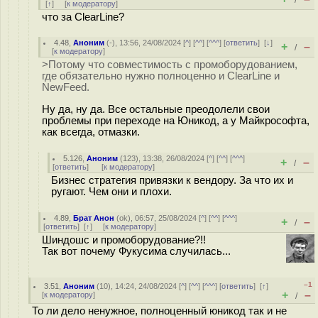
/
[
↑
] [
к модератору
]
что за ClearLine?
4.48
,
Аноним
(
-
), 13:56, 24/08/2024 [
^
] [
^^
] [
^^^
] [
ответить
]
[
↓
]
+
–
/
[
к модератору
]
>Потому что совместимость с промоборудованием,
где обязательно нужно полноценно и ClearLine и
NewFeed.
Ну да, ну да. Все остальные преодолели свои
проблемы при переходе на Юникод, а у Майкрософта,
как всегда, отмазки.
5.126
,
Аноним
(
123
), 13:38, 26/08/2024 [
^
] [
^^
] [
^^^
]
+
–
/
[
ответить
]
[
к модератору
]
Бизнес стратегия привязки к вендору. За что их и
ругают. Чем они и плохи.
4.89
,
Брат Анон
(
ok
), 06:57, 25/08/2024 [
^
] [
^^
] [
^^^
]
+
–
/
[
ответить
]
[
↑
] [
к модератору
]
Шиндошс и промоборудование?!!
Так вот почему Фукусима случилась...
–1
3.51
,
Аноним
(
10
), 14:24, 24/08/2024 [
^
] [
^^
] [
^^^
] [
ответить
]
[
↑
]
+
–
[
к модератору
]
/
То ли дело ненужное, полноценный юникод так и не