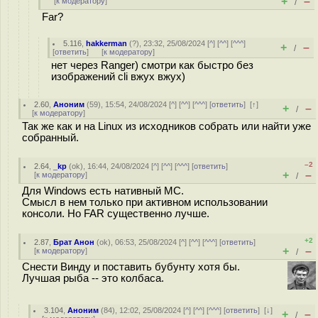
+
–
[
к модератору
]
/
Far?
5.116
,
hakkerman
(
?
), 23:32, 25/08/2024 [
^
] [
^^
] [
^^^
]
+
–
/
[
ответить
]
[
к модератору
]
нет через Ranger) смотри как быстро без
изображений cli вжух вжух)
2.60
,
Аноним
(
59
), 15:54, 24/08/2024 [
^
] [
^^
] [
^^^
] [
ответить
]
[
↑
]
+
–
/
[
к модератору
]
Так же как и на Linux из исходников собрать или найти уже
собранный.
–2
2.64
,
_kp
(
ok
), 16:44, 24/08/2024 [
^
] [
^^
] [
^^^
] [
ответить
]
+
–
[
к модератору
]
/
Для Windows есть нативный MC.
Смысл в нем только при активном использовании
консоли. Но FAR существенно лучше.
+2
2.87
,
Брат Анон
(
ok
), 06:53, 25/08/2024 [
^
] [
^^
] [
^^^
] [
ответить
]
+
–
[
к модератору
]
/
Снести Винду и поставить бубунту хотя бы.
Лучшая рыба -- это колбаса.
3.104
,
Аноним
(
84
), 12:02, 25/08/2024 [
^
] [
^^
] [
^^^
] [
ответить
]
[
↓
]
+
–
/