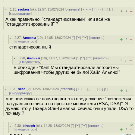
1.15
,
ryoken
(
ok
), 12:57, 13/02/2024 [
ответить
] [
﹢﹢﹢
] [
· · ·
]
[
↓
] [
↑
]
+
–
/
[
к модератору
]
А как правильно: "стандартизованный" или всё же
"стандартизированный" ?
2.27
,
Аноним
(
19
), 14:05, 13/02/2024 [
^
] [
^^
] [
^^^
] [
ответить
]
+
–
/
[
к модератору
]
стандартированный
3.28
,
Аноним
(
19
), 14:27, 13/02/2024 [
^
] [
^^
] [
^^^
] [
ответить
]
+
–
/
[
к модератору
]
В обиходе - "Кэп! Мы стандартировали алгоритмы
шифрования чтобы других не было! Хайл Альянс!"
1.20
,
seed
(
?
), 13:26, 13/02/2024 [
ответить
] [
﹢﹢﹢
] [
· · ·
]
[
↓
] [
↑
]
+
–
/
[
к модератору
]
мне немножко не понятно вот это предложение "разложения
натурального числа на простые множители (RSA, DSA)" Я
думаю что у Тахера Эль-Гамальа сейчас очки упали. DSA то
почему ?
+2
2.30
,
bircoph
(
ok
), 14:28, 13/02/2024 [
^
] [
^^
] [
^^^
] [
ответить
]
+
–
[
к модератору
]
/