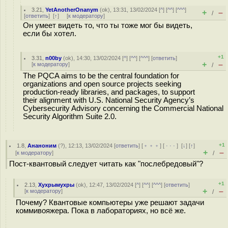
3.21
,
YetAnotherOnanym
(
ok
), 13:31, 13/02/2024 [
^
] [
^^
] [
^^^
]
+
–
/
[
ответить
]
[
↑
] [
к модератору
]
Он умеет видеть то, что ты тоже мог бы видеть,
если бы хотел.
+1
3.31
,
n00by
(
ok
), 14:30, 13/02/2024 [
^
] [
^^
] [
^^^
] [
ответить
]
+
–
[
к модератору
]
/
The PQCA aims to be the central foundation for
organizations and open source projects seeking
production-ready libraries, and packages, to support
their alignment with U.S. National Security Agency’s
Cybersecurity Advisory concerning the Commercial National
Security Algorithm Suite 2.0.
+1
1.8
,
Ананоним
(
?
), 12:13, 13/02/2024 [
ответить
] [
﹢﹢﹢
] [
· · ·
]
[
↓
] [
↑
]
+
–
[
к модератору
]
/
Пост-квантовый следует читать как "послебредовый"?
+1
2.13
,
Хухрымухры
(
ok
), 12:47, 13/02/2024 [
^
] [
^^
] [
^^^
] [
ответить
]
+
–
[
к модератору
]
/
Почему? Квантовые компьютеры уже решают задачи
коммивояжера. Пока в лабораториях, но всё же.