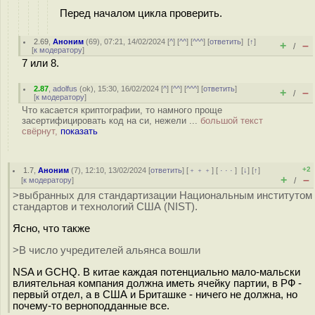
Перед началом цикла проверить.
2.69
,
Аноним
(
69
), 07:21, 14/02/2024 [
^
] [
^^
] [
^^^
] [
ответить
]
[
↑
]
+
–
/
[
к модератору
]
7 или 8.
2.87
,
adolfus
(
ok
), 15:30, 16/02/2024 [
^
] [
^^
] [
^^^
] [
ответить
]
+
–
/
[
к модератору
]
Что касается криптографии, то намного проще
засертифицировать код на си, нежели ...
большой текст
свёрнут,
показать
+2
1.7
,
Аноним
(
7
), 12:10, 13/02/2024 [
ответить
] [
﹢﹢﹢
] [
· · ·
]
[
↓
] [
↑
]
+
–
[
к модератору
]
/
>выбранных для стандартизации Национальным институтом
стандартов и технологий США (NIST).
Ясно, что также
>В число учредителей альянса вошли
NSA и GCHQ. В китае каждая потенциально мало-мальски
влиятельная компания должна иметь ячейку партии, в РФ -
первый отдел, а в США и Бриташке - ничего не должна, но
почему-то верноподданные все.