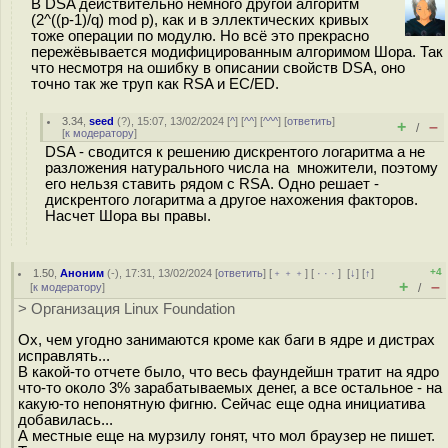
В DSA действительно немного другой алгоритм
(2^((p-1)/q) mod p), как и в эллектических кривых
тоже операции по модулю. Но всё это прекрасно
пережёвывается модифицированным алгоримом Шора. Так
что несмотря на ошибку в описании свойств DSA, оно
точно так же труп как RSA и EC/ED.
3.34
,
seed
(
?
), 15:07, 13/02/2024 [
^
] [
^^
] [
^^^
] [
ответить
]
+
–
/
[
к модератору
]
DSA - сводится к решению дискрентого логаритма а не
разложения натурального числа на множители, поэтому
его нельзя ставить рядом с RSA. Одно решает -
дискрентого логаритма а другое нахожения факторов.
Насчет Шора вы правы.
+4
1.50
,
Аноним
(
-
), 17:31, 13/02/2024 [
ответить
] [
﹢﹢﹢
] [
· · ·
]
[
↓
] [
↑
]
+
–
[
к модератору
]
/
> Организация Linux Foundation
Ох, чем угодно занимаются кроме как баги в ядре и дистрах
исправлять...
В какой-то отчете было, что весь фаундейшн тратит на ядро
что-то около 3% зарабатываемых денег, а все остальное - на
какую-то непонятную фигню. Сейчас еще одна инициатива
добавилась...
А местные еще на мурзилу гонят, что мол браузер не пишет.