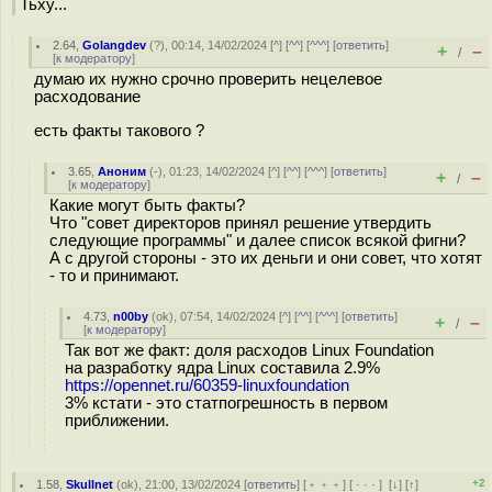
Тьху...
2.64
,
Golangdev
(
?
), 00:14, 14/02/2024 [
^
] [
^^
] [
^^^
] [
ответить
]
+
–
/
[
к модератору
]
думаю их нужно срочно проверить нецелевое
расходование
есть факты такового ?
3.65
,
Аноним
(
-
), 01:23, 14/02/2024 [
^
] [
^^
] [
^^^
] [
ответить
]
+
–
/
[
к модератору
]
Какие могут быть факты?
Что "совет директоров принял решение утвердить
следующие программы" и далее список всякой фигни?
А с другой стороны - это их деньги и они совет, что хотят
- то и принимают.
4.73
,
n00by
(
ok
), 07:54, 14/02/2024 [
^
] [
^^
] [
^^^
] [
ответить
]
+
–
/
[
к модератору
]
Так вот же факт: доля расходов Linux Foundation
на разработку ядра Linux составила 2.9%
https://opennet.ru/60359-linuxfoundation
3% кстати - это статпогрешность в первом
приближении.
+2
1.58
,
Skullnet
(
ok
), 21:00, 13/02/2024 [
ответить
] [
﹢﹢﹢
] [
· · ·
]
[
↓
] [
↑
]