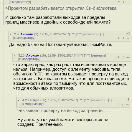
+
–
[
к модератору
]
/
>Проектом разрабатывается открытая Си-библиотека
И сколько там разработали выходов за пределы
границ массивов и двойных освобождений памяти?
+3
2.9
,
Аноним
(
9
), 12:15, 13/02/2024 [
^
] [
^^
] [
^^^
] [
ответить
]
[
↓
]
+
–
[
к модератору
]
/
Да, надо было на ПостквантумбезопасТномРасте.
3.16
,
Аноним
(
16
), 12:59, 13/02/2024 [
^
] [
^^
] [
^^^
] [
ответить
]
+
–
/
[
к модератору
]
что характерно, как раз раст там использовать вообще
нельзя. Например, доступ к элементу массива, типа
обычного "a[i]", по капотом вызывает проверку на выход
за границы. Безопасно же. Но такая проверка приводит к
возможности атаки по таймингу что для постквантовых,
что для обычных алгоритмов.
–2
4.23
,
Шарп
(
ok
), 13:55, 13/02/2024 [
^
] [
^^
] [
^^^
] [
ответить
]
[
↓
]
+
–
[
к модератору
]
/
>вызывает проверку на выход за границы
Ну а доступ к чужой памяти векторы атак не
создаёт. Понятненько.