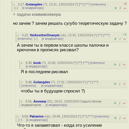
–2
3.17
,
Golangdev
(
?
), 13:21, 13/02/2024 [
^
] [
^^
] [
^^^
] [
ответить
]
+
–
[
↓
] [
к модератору
]
/
> задачи коммивояжера
но зачем ? зачем решать сугубо теоретическую задачу ?
+4
4.22
,
YetAnotherOnanym
(
ok
), 13:34, 13/02/2024 [
^
] [
^^
] [
^^^
]
+
–
[
ответить
]
[
↓
] [
к модератору
]
/
А зачем ты в первом классе школы палочки и
крючочки в прописях рисовал?
5.35
,
kusb
(
?
), 15:08, 13/02/2024 [
^
] [
^^
] [
^^^
] [
ответить
]
+
–
/
[
к модератору
]
Я в последнем рисовал
5.46
,
Golangdev
(
?
), 17:02, 13/02/2024 [
^
] [
^^
] [
^^^
]
+
–
/
[
ответить
]
[
к модератору
]
чтобы ты в будущем спросил ?)
5.51
,
Аноним
(
51
), 18:01, 13/02/2024
Скрыто ботом-
+
–
/
модератором
[
к модератору
]
4.54
,
Pahanivo
(
ok
), 18:48, 13/02/2024 [
^
] [
^^
] [
^^^
] [
ответить
]
+
–
/
[
↑
] [
к модератору
]
Что-то я запамятовал - когда это усиление