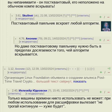
вы нипанимаити - он постквантовый, его неположено на
обычном компе вскрывать!
3.61
,
Skullnet
(
ok
), 21:08, 13/02/2024 [
^
] [
^^
] [
^^^
] [
ответить
]
+
–
/
[
к модератору
]
Постквантовый паяльник вскроет любой алгоритм.
4.76
,
Аноним
(
79
), 09:21, 14/02/2024 [
^
] [
^^
] [
^^^
] [
ответить
]
+
–
/
[
к модератору
]
Но даже постквантовому паяльнику нужно быть в
пределах досягаемости того, чей алгоритм
вскрывается.
+2
1.12
,
Аноним
(
12
), 12:39, 13/02/2024 [
ответить
] [
﹢﹢﹢
] [
· · ·
]
[
↓
] [
↑
]
+
–
[
к модератору
]
/
Организация Linux Foundation объявила о создании альянса Post-
Time Travel Crypto...
большой текст свёрнут,
показать
2.40
,
Иелизейр Юдковски
(
?
), 15:45, 13/02/2024 [
^
] [
^^
] [
^^^
]
+
–
/
[
ответить
]
[
к модератору
]
Только машины времени никто использовать не может: при
любом использовании для расшифровки вылезает "не
трогай континуум — хуже будет".