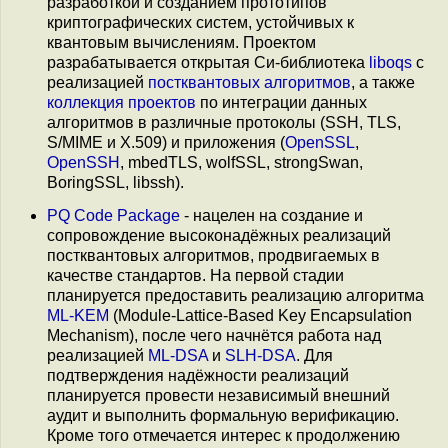
разработкой и созданием прототипов
криптографических систем, устойчивых к
квантовым вычислениям. Проектом
разрабатывается открытая Си-библиотека
liboqs
с
реализацией
постквантовых
алгоритмов
, а также
коллекция проектов
по интеграции данных
алгоритмов в различные протоколы (SSH, TLS,
S/MIME и X.509) и приложения (
OpenSSL
,
OpenSSH
, mbedTLS, wolfSSL, strongSwan,
BoringSSL, libssh).
PQ Code Package
- нацелен на создание и
сопровождение высоконадёжных реализаций
постквантовых алгоритмов, продвигаемых в
качестве стандартов. На первой стадии
планируется предоставить реализацию алгоритма
ML-KEM
(Module-Lattice-Based Key Encapsulation
Mechanism), после чего начнётся работа над
реализацией
ML-DSA
и
SLH-DSA
. Для
подтверждения надёжности реализаций
планируется провести независимый внешний
аудит и выполнить формальную верификацию.
Кроме того отмечается интерес к продолжению