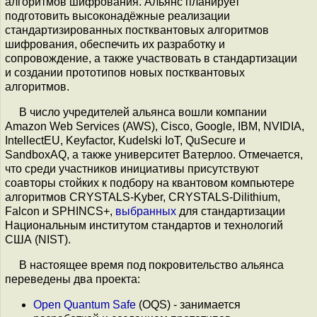
алгоритмов шифрования. Альянс планирует
подготовить высоконадёжные реализации
стандартизированных постквантовых алгоритмов
шифрования, обеспечить их разработку и
сопровождение, а также участвовать в стандартизации
и создании прототипов новых постквантовых
алгоритмов.
В число учредителей альянса вошли компании
Amazon Web Services (AWS), Cisco, Google, IBM, NVIDIA,
IntellectEU, Keyfactor, Kudelski IoT, QuSecure и
SandboxAQ, а также университет Ватерлоо. Отмечается,
что среди участников инициативы присутствуют
соавторы стойких к подбору на квантовом компьютере
алгоритмов CRYSTALS-Kyber, CRYSTALS-Dilithium,
Falcon и SPHINCS+,
выбранных
для стандартизации
Национальным институтом стандартов и технологий
США (NIST).
В настоящее время под покровительство альянса
переведены два проекта:
Open Quantum Safe
(OQS) - занимается