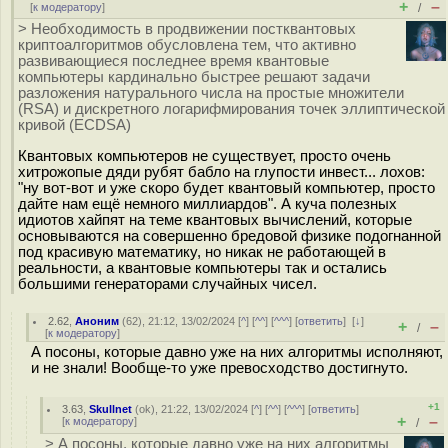
+
–
[
к модератору
]
/
> Необходимость в продвижении постквантовых
криптоалгоритмов обусловлена тем, что активно
развивающиеся последнее время квантовые
компьютеры кардинально быстрее решают задачи
разложения натурального числа на простые множители
(RSA) и дискретного логарифмирования точек эллиптической
кривой (ECDSA)
Квантовых компьютеров не существует, просто очень
хитрожопые дяди рубят бабло на глупости инвест... лохов:
"ну вот-вот и уже скоро будет квантовый компьютер, просто
дайте нам ещё немного миллиардов". А куча полезных
идиотов хайпят на теме квантовых вычислений, которые
основываются на совершенно бредовой физике подогнанной
под красивую математику, но никак не работающей в
реальности, а квантовые компьютеры так и остались
большими генераторами случайных чисел.
2.62
,
Аноним
(
62
), 21:12, 13/02/2024 [
^
] [
^^
] [
^^^
] [
ответить
]
[
↓
]
+
–
/
[
к модератору
]
А посоны, которые давно уже на них алгоритмы исполняют,
и не знали! Вообще-то уже превосходство достигнуто.
+1
3.63
,
Skullnet
(
ok
), 21:22, 13/02/2024 [
^
] [
^^
] [
^^^
] [
ответить
]
+
–
[
к модератору
]
/
> А посоны, которые давно уже на них алгоритмы