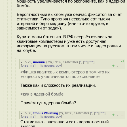
мощность увеличивается по экспоненте, как в ядерной
бомбе.
Вероятностный выхлом уже сейчас фиксится за счет
статистики. Тупо прогоняя несколько сот тысяч
итераций и беря медиану (или что-то другое, в
зависимости от задач).
Курите маны батенька. В РФ всерьёз взялись за
квантовые компьютеры и уже есть доступная
информация на русском, в том числе и видео ролики
на юпубе.
+1
5.79
,
Аноним
(
79
), 09:32, 14/02/2024 [
^
] [
^^
] [
^^^
]
+
–
[
ответить
]
[
к модератору
]
/
>Фишка квантовых компьютеров в том что их
мощность увеличивается по экспоненте
Также как и сложность их реализации.
>как в ядерной бомбе.
Причём тут ядерная бомба?
5.80
,
Tron is Whistling
(
?
), 10:38, 14/02/2024 [
^
] [
^^
] [
^^^
]
+
–
/
[
ответить
]
[
к модератору
]
Статистика - внезапно и есть вероятностный
выхлоп.