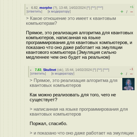
+1
6.82
,
morphe
(
?
), 13:48, 14/02/2024 [
^
] [
^^
] [
^^^
]
+
–
[
ответить
]
[
к модератору
]
/
> Какое отношение это имеет к квантовым
компьютерам?
Прямое, это реализация алгоритма для квантовых
компьютеров, написанная на языке
программирования для квантовых компьютеров, и
показано что оно даже работает на эмуляции
квантового компьютера (Эмуляция сильно
медленнее чем оно будет на реальном)
–1
7.83
,
Skullnet
(
ok
), 15:44, 14/02/2024 [
^
] [
^^
] [
^^^
]
+
–
[
ответить
]
[
к модератору
]
/
> Прямое, это реализация алгоритма для
квантовых компьютеров
Как можно реализовать для того, чего не
существует?
> написанная на языке программирования для
квантовых компьютеров
Поржал, спасибо.
> и показано что оно даже работает на эмуляции