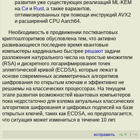
развития уже существующих реализаций ML-KEM
на
Си
и
Rust
, а также вариантов,
оптимизированных при помощи инструкций AVX2
и расширений CPU Aarch64.
Необходимость в продвижении постквантовых
криптоалгоритмов обусловлена тем, что активно
развивающиеся последнее время квантовые
компьютеры кардинально быстрее
решают
задачи
разложения натурального числа на простые множители
(RSA) и дискретного логарифмирования точек
эллиптической кривой (ECDSA), которые лежат в
основе современных асимметричных алгоритмов
шифрования по открытым ключам и эффективно не
решаемы на классических процессорах. На текущем
этапе развития возможностей квантовых компьютеров
пока недостаточно для взлома актуальных классических
алгоритмов шифрования и цифровых подписей на базе
открытых ключей, таких как ECDSA, но предполагается,
что ситуация может измениться в течение 10 лет.
+
–
исправить
/
+5