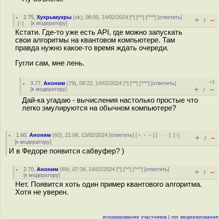
2.75
,
Хухрымухры
(
ok
), 08:00, 14/02/2024 [
^
] [
^^
] [
^^^
] [
ответить
]
+
–
/
[
↑
] [
к модератору
]
Кстати. Где-то уже есть API, где можно запускать
свои алгоритмы на квантовом компьютере. Там
правда нужно какое-то время ждать очереди.
Гугли сам, мне лень.
+1
3.77
,
Аноним
(
79
), 09:22, 14/02/2024 [
^
] [
^^
] [
^^^
] [
ответить
]
+
–
[
к модератору
]
/
Дай-ка угадаю - вычисления настолько простые что
легко эмулируются на обычном компьютере?
1.60
,
Аноним
(
60
), 21:06, 13/02/2024 [
ответить
] [
﹢﹢﹢
] [
· · ·
]
[
↑
]
+
–
/
[
к модератору
]
И в Федоре появится сабвуфер? )
2.70
,
Аноним
(
69
), 07:34, 14/02/2024 [
^
] [
^^
] [
^^^
] [
ответить
]
+
–
/
[
к модератору
]
Нет. Появится хоть один пример квантового алгоритма.
Хотя не уверен.
игнорирование участников
|
лог модерирования