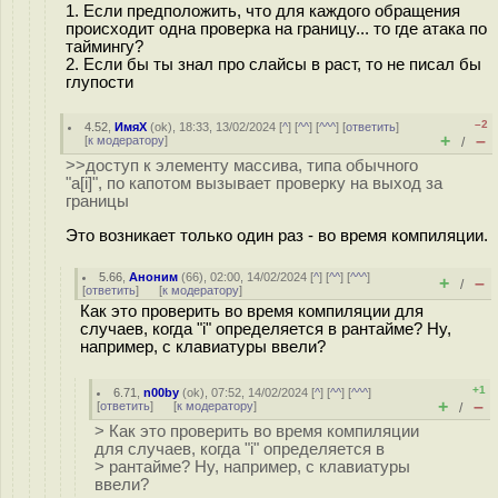
1. Если предположить, что для каждого обращения
происходит одна проверка на границу... то где атака по
таймингу?
2. Если бы ты знал про слайсы в раст, то не писал бы
глупости
–2
4.52
,
ИмяХ
(
ok
), 18:33, 13/02/2024 [
^
] [
^^
] [
^^^
] [
ответить
]
+
–
[
к модератору
]
/
>>доступ к элементу массива, типа обычного
"a[i]", по капотом вызывает проверку на выход за
границы
Это возникает только один раз - во время компиляции.
5.66
,
Аноним
(
66
), 02:00, 14/02/2024 [
^
] [
^^
] [
^^^
]
+
–
/
[
ответить
]
[
к модератору
]
Как это проверить во время компиляции для
случаев, когда "i" определяется в рантайме? Ну,
например, с клавиатуры ввели?
+1
6.71
,
n00by
(
ok
), 07:52, 14/02/2024 [
^
] [
^^
] [
^^^
]
+
–
[
ответить
]
[
к модератору
]
/
> Как это проверить во время компиляции
для случаев, когда "i" определяется в
> рантайме? Ну, например, с клавиатуры
ввели?