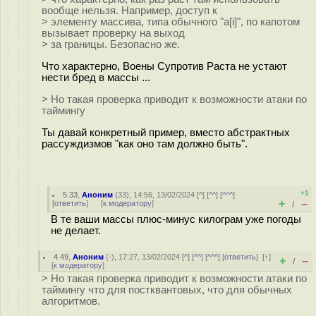
вообще нельзя. Например, доступ к
> элементу массива, типа обычного "a[i]", по капотом
вызывает проверку на выход
> за границы. Безопасно же.
Что характерно, Воены Супротив Раста не устают
нести бред в массы ...
> Но такая проверка приводит к возможности атаки по
таймингу
Ты давай конкретный пример, вместо абстрактных
рассуждизмов "как оно там должно быть".
+1
5.33
,
Аноним
(
33
), 14:56, 13/02/2024 [
^
] [
^^
] [
^^^
]
+
–
[
ответить
]
[
к модератору
]
/
В те ваши массы плюс-минус килограм уже погоды
не делает.
4.49
,
Аноним
(
-
), 17:27, 13/02/2024 [
^
] [
^^
] [
^^^
] [
ответить
]
[
↑
]
+
–
/
[
к модератору
]
> Но такая проверка приводит к возможности атаки по
таймингу что для постквантовых, что для обычных
алгоритмов.