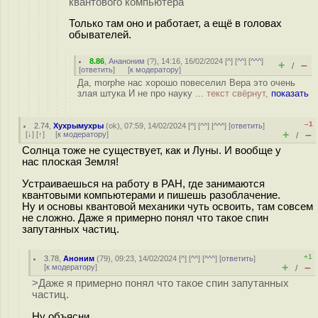
квантового компьютера
Только там оно и работает, а ещё в головах
обывателей.
8.86
,
Ананоним
(
?
), 14:16, 16/02/2024 [
^
] [
^^
] [
^^^
]
+
–
/
[
ответить
]
[
к модератору
]
Да, morphe нас хорошо повеселил Вера это очень
злая штука И не про науку ...
текст свёрнут,
показать
–1
2.74
,
Хухрымухры
(
ok
), 07:59, 14/02/2024 [
^
] [
^^
] [
^^^
] [
ответить
]
+
–
[
↓
] [
↑
] [
к модератору
]
/
Солнца тоже не существует, как и Луны. И вообще у
нас плоская Земля!
Устраиваешься на работу в РАН, где занимаются
квантовыми компьютерами и пишешь разоблачение.
Ну и основы квантовой механики чуть освоить, там совсем
не сложно. Даже я примерно понял что такое спин
запутанных частиц.
+1
3.78
,
Аноним
(
79
), 09:23, 14/02/2024 [
^
] [
^^
] [
^^^
] [
ответить
]
+
–
[
к модератору
]
/
>Даже я примерно понял что такое спин запутанных
частиц.
Ну объясни.