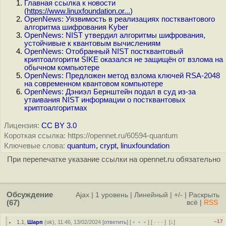
Главная ссылка к новости
(
https://www.linuxfoundation.or...
)
OpenNews: Уязвимость в реализациях постквантового
алгоритма шифрования Kyber
OpenNews: NIST утвердил алгоритмы шифрования,
устойчивые к квантовым вычислениям
OpenNews: Отобранный NIST постквантовый
криптоалгоритм SIKE оказался не защищён от взлома на
обычном компьютере
OpenNews: Предложен метод взлома ключей RSA-2048
на современном квантовом компьютере
OpenNews: Дэниэл Бернштейн подал в суд из-за
утаивания NIST информации о постквантовых
криптоалгоритмах
Лицензия:
CC BY 3.0
Короткая ссылка: https://opennet.ru/60594-quantum
Ключевые слова:
quantum
,
crypt
,
linuxfoundation
При перепечатке указание ссылки на opennet.ru обязательно
Обсуждение
Ajax
|
1 уровень
|
Линейный
|
+/-
|
Раскрыть
(67)
всё
|
RSS
–17
1.1
,
Шарп
(
ok
), 11:46, 13/02/2024 [
ответить
] [
﹢﹢﹢
] [
· · ·
]
[
↓
]