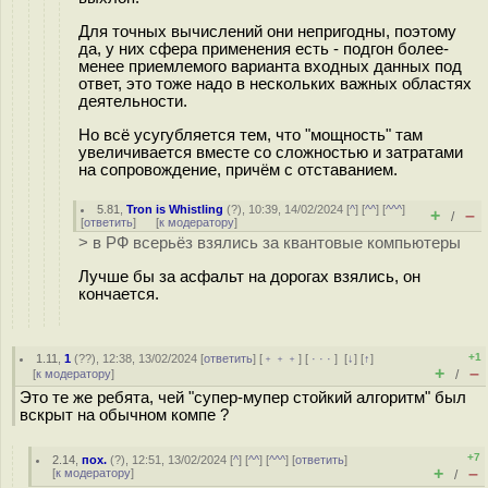
Для точных вычислений они непригодны, поэтому
да, у них сфера применения есть - подгон более-
менее приемлемого варианта входных данных под
ответ, это тоже надо в нескольких важных областях
деятельности.
Но всё усугубляется тем, что "мощность" там
увеличивается вместе со сложностью и затратами
на сопровождение, причём с отставанием.
5.81
,
Tron is Whistling
(
?
), 10:39, 14/02/2024 [
^
] [
^^
] [
^^^
]
+
–
/
[
ответить
]
[
к модератору
]
> в РФ всерьёз взялись за квантовые компьютеры
Лучше бы за асфальт на дорогах взялись, он
кончается.
+1
1.11
,
1
(
??
), 12:38, 13/02/2024 [
ответить
] [
﹢﹢﹢
] [
· · ·
]
[
↓
] [
↑
]
+
–
[
к модератору
]
/
Это те же ребята, чей "супер-мупер стойкий алгоритм" был
вскрыт на обычном компе ?
+7
2.14
,
пох.
(
?
), 12:51, 13/02/2024 [
^
] [
^^
] [
^^^
] [
ответить
]
+
–
[
к модератору
]
/