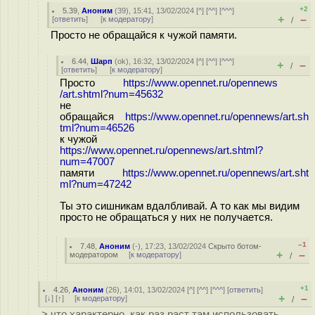
+2
5.39
,
Аноним
(
39
), 15:41, 13/02/2024 [
^
] [
^^
] [
^^^
]
+
–
[
ответить
]
[
к модератору
]
/
Просто не обращайся к чужой памяти.
6.44
,
Шарп
(
ok
), 16:32, 13/02/2024 [
^
] [
^^
] [
^^^
]
+
–
/
[
ответить
]
[
к модератору
]
Просто
https://www.opennet.ru/opennews
/art.shtml?num=45632
не
обращайся
https://www.opennet.ru/opennews/art.sh
tml?num=46526
к чужой
https://www.opennet.ru/opennews/art.shtml?
num=47007
памяти
https://www.opennet.ru/opennews/art.sht
ml?num=47242
Ты это сишникам вдалбливай. А то как мы видим
просто не обращаться у них не получается.
–1
7.48
,
Аноним
(
-
), 17:23, 13/02/2024
Скрыто ботом-
+
–
модератором
[
к модератору
]
/
+1
4.26
,
Аноним
(
26
), 14:01, 13/02/2024 [
^
] [
^^
] [
^^^
] [
ответить
]
+
–
[
↓
] [
↑
] [
к модератору
]
/
> что характерно, как раз раст там использовать