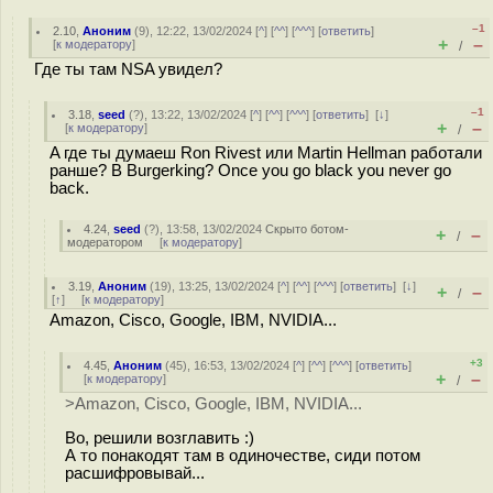
–1
2.10
,
Аноним
(
9
), 12:22, 13/02/2024 [
^
] [
^^
] [
^^^
] [
ответить
]
+
–
[
к модератору
]
/
Где ты там NSA увидел?
–1
3.18
,
seed
(
?
), 13:22, 13/02/2024 [
^
] [
^^
] [
^^^
] [
ответить
]
[
↓
]
+
–
[
к модератору
]
/
A где ты думаеш Ron Rivest или Martin Hellman работали
ранше? В Burgerking? Once you go black you never go
back.
4.24
,
seed
(
?
), 13:58, 13/02/2024
Скрыто ботом-
+
–
/
модератором
[
к модератору
]
3.19
,
Аноним
(
19
), 13:25, 13/02/2024 [
^
] [
^^
] [
^^^
] [
ответить
]
[
↓
]
+
–
/
[
↑
] [
к модератору
]
Amazon, Cisco, Google, IBM, NVIDIA...
+3
4.45
,
Аноним
(
45
), 16:53, 13/02/2024 [
^
] [
^^
] [
^^^
] [
ответить
]
+
–
[
к модератору
]
/
>Amazon, Cisco, Google, IBM, NVIDIA...
Во, решили возглавить :)
А то понакодят там в одиночестве, сиди потом
расшифровывай...