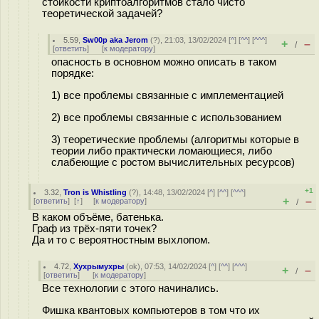
стойкости криптоалгоритмов стало чисто
теоретической задачей?
5.59
,
Sw00p aka Jerom
(
?
), 21:03, 13/02/2024 [
^
] [
^^
] [
^^^
]
+
–
/
[
ответить
]
[
к модератору
]
опасность в основном можно описать в таком
порядке:
1) все проблемы связанные с имплементацией
2) все проблемы связанные с использованием
3) теоретические проблемы (алгоритмы которые в
теории либо практически ломающиеся, либо
слабеющие с ростом вычислительных ресурсов)
+1
3.32
,
Tron is Whistling
(
?
), 14:48, 13/02/2024 [
^
] [
^^
] [
^^^
]
+
–
[
ответить
]
[
↑
] [
к модератору
]
/
В каком объёме, батенька.
Граф из трёх-пяти точек?
Да и то с вероятностным выхлопом.
4.72
,
Хухрымухры
(
ok
), 07:53, 14/02/2024 [
^
] [
^^
] [
^^^
]
+
–
/
[
ответить
]
[
к модератору
]
Все технологии с этого начинались.
Фишка квантовых компьютеров в том что их