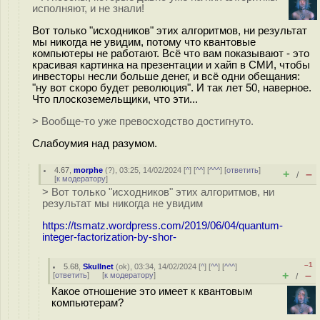
исполняют, и не знали!
Вот только "исходников" этих алгоритмов, ни результат
мы никогда не увидим, потому что квантовые
компьютеры не работают. Всё что вам показывают - это
красивая картинка на презентации и хайп в СМИ, чтобы
инвесторы несли больше денег, и всё одни обещания:
"ну вот скоро будет революция". И так лет 50, наверное.
Что плоскоземельщики, что эти...
> Вообще-то уже превосходство достигнуто.
Слабоумия над разумом.
4.67
,
morphe
(
?
), 03:25, 14/02/2024 [
^
] [
^^
] [
^^^
] [
ответить
]
+
–
/
[
к модератору
]
> Вот только "исходников" этих алгоритмов, ни
результат мы никогда не увидим
https://tsmatz.wordpress.com/2019/06/04/quantum-
integer-factorization-by-shor-
–1
5.68
,
Skullnet
(
ok
), 03:34, 14/02/2024 [
^
] [
^^
] [
^^^
]
+
–
[
ответить
]
[
к модератору
]
/
Какое отношение это имеет к квантовым
компьютерам?