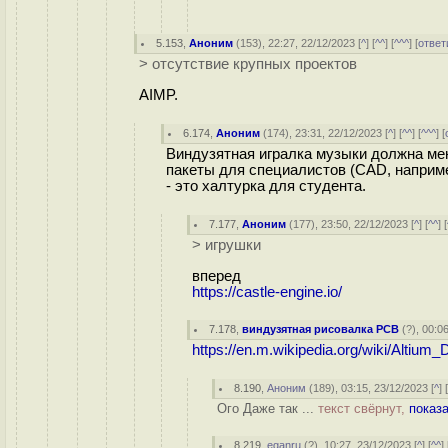
5.153
,
Аноним
(
153
), 22:27, 22/12/2023 [
^
] [
^^
] [
^^^
] [
ответ
> отсутствие крупных проектов
AIMP.
6.174
,
Аноним
(
174
), 23:31, 22/12/2023 [
^
] [
^^
] [
^^^
] [
Виндузятная игралка музыки должна мен
пакеты для специалистов (CAD, наприме
- это халтурка для студента.
7.177
,
Аноним
(
177
), 23:50, 22/12/2023 [
^
] [
^^
] [
> игрушки
вперед
https://castle-engine.io/
7.178
,
виндузятная рисовалка PCB
(
?
), 00:0
https://en.m.wikipedia.org/wiki/Altium_
8.190
,
Аноним
(
189
), 03:15, 23/12/2023 [
^
] 
Ого Даже так ...
текст свёрнут,
показ
8.219
,
eganru
(
?
), 10:27, 23/12/2023 [
^
] [
^^
] 