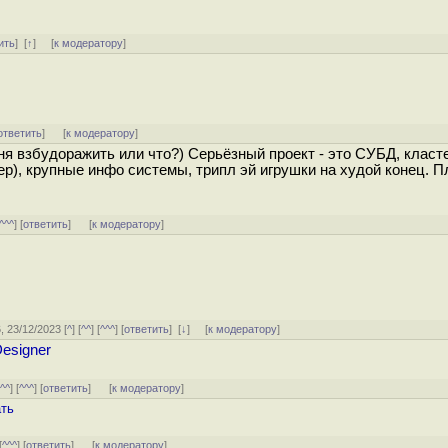
ить
]
[
↑
] [
к модератору
]
ответить
]
[
к модератору
]
я взбудоражить или что?) Серьёзный проект - это СУБД, класт
р), крупные инфо системы, трипл эй игрушки на худой конец. 
^^^
] [
ответить
]
[
к модератору
]
6, 23/12/2023 [
^
] [
^^
] [
^^^
] [
ответить
]
[
↓
] [
к модератору
]
Designer
[
^^
] [
^^^
] [
ответить
]
[
к модератору
]
ать
[
^^^
] [
ответить
]
[
к модератору
]