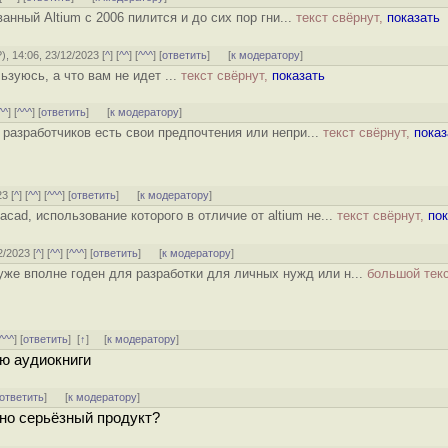
нный Altium с 2006 пилится и до сих пор гни...
текст свёрнут,
показать
?
), 14:06, 23/12/2023 [
^
] [
^^
] [
^^^
] [
ответить
]
[
к модератору
]
ьзуюсь, а что вам не идет ...
текст свёрнут,
показать
^^
] [
^^^
] [
ответить
]
[
к модератору
]
у разработчиков есть свои предпочтения или непри...
текст свёрнут,
показ
23 [
^
] [
^^
] [
^^^
] [
ответить
]
[
к модератору
]
cad, использование которого в отличие от altium не...
текст свёрнут,
пок
2/2023 [
^
] [
^^
] [
^^^
] [
ответить
]
[
к модератору
]
уже вполне годен для разработки для личных нужд или н...
большой тек
^^^
] [
ответить
]
[
↑
] [
к модератору
]
ю аудиокниги
ответить
]
[
к модератору
]
чно серьёзный продукт?