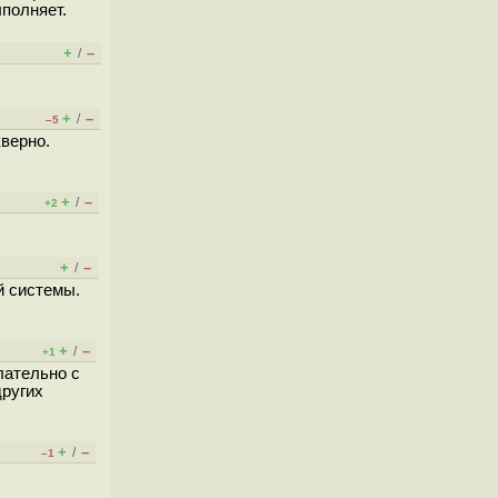
ыполняет.
+
–
/
+
–
/
–5
кверно.
+
–
/
+2
+
–
/
й системы.
+
–
/
+1
лательно с
других
+
–
/
–1