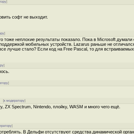
тору
]
овить софт не выходит.
ору
]
o тоже неплохие результаты показало. Пока в Microsoft думали
 поддержкой мобильных устройств. Lazarus раньше не отличалс
се лучше стало? Если код на Free Pascal, то для встраиваемых
ору
]
лось.
атору
]
[
к модератору
]
гу, ZX Spectrum, Nintendo, плойку, WASM и много чего ещё.
ератору
]
отреблять. В Дельфи отсутствуют средства динамической орга