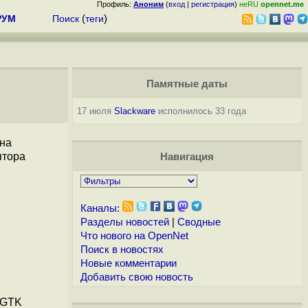
Профиль:
Аноним
(
вход
|
регистрация
)
неRU
opennet.me
РУМ
Поиск
(
теги
)
Памятные даты
17 июля
Slackware
исполнилось 33 года
 на
ятора
Навигация
Каналы:
Разделы новостей
|
Сводные
Что нового на OpenNet
Поиск в новостях
Новые комментарии
Добавить свою новость
 GTK