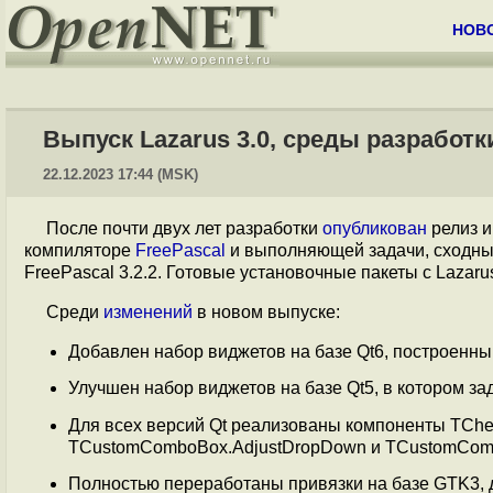
НОВ
Выпуск Lazarus 3.0, среды разработк
22.12.2023 17:44 (MSK)
После почти двух лет разработки
опубликован
релиз и
компиляторе
FreePascal
и выполняющей задачи, сходные
FreePascal 3.2.2. Готовые установочные пакеты с Lazar
Среди
изменений
в новом выпуске:
Добавлен набор виджетов на базе Qt6, построенный
Улучшен набор виджетов на базе Qt5, в котором за
Для всех версий Qt реализованы компоненты TChec
TCustomComboBox.AdjustDropDown и TCustomComb
Полностью переработаны привязки на базе GTK3, 