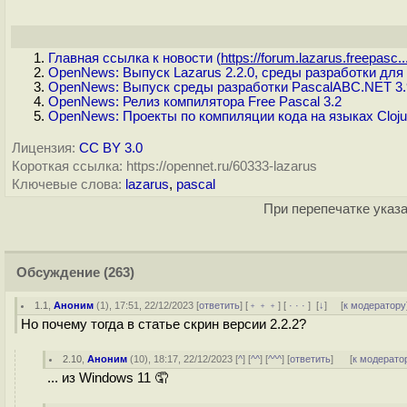
Главная ссылка к новости (
https://forum.lazarus.freepasc..
OpenNews: Выпуск Lazarus 2.2.0, среды разработки для
OpenNews: Выпуск среды разработки PascalABC.NET 3.
OpenNews: Релиз компилятора Free Pascal 3.2
OpenNews: Проекты по компиляции кода на языках Clojur
Лицензия:
CC BY 3.0
Короткая ссылка: https://opennet.ru/60333-lazarus
Ключевые слова:
lazarus
,
pascal
При перепечатке указа
Обсуждение
(263)
1.1
,
Аноним
(
1
), 17:51, 22/12/2023 [
ответить
] [
﹢﹢﹢
] [
· · ·
]
[
↓
] [
к модератору
Но почему тогда в статье скрин версии 2.2.2?
2.10
,
Аноним
(
10
), 18:17, 22/12/2023 [
^
] [
^^
] [
^^^
] [
ответить
]
[
к модерато
... из Windows 11 🤦