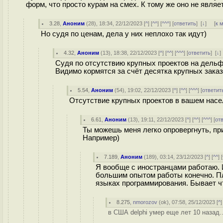
форм, что просто курам на смех. К тому же оно не являе
3.28
,
Аноним
(
28
), 18:34, 22/12/2023 [
^
] [
^^
] [
^^^
] [
ответить
]
[
↓
] [
к 
Но судя по ценам, дела у них неплохо так идут)
4.32
,
Аноним
(
13
), 18:38, 22/12/2023 [
^
] [
^^
] [
^^^
] [
ответить
]
[
↓
Судя по отсутствию крупных проектов на дельфи
Видимо кормятся за счёт десятка крупных заказ
5.54
,
Аноним
(
54
), 19:02, 22/12/2023 [
^
] [
^^
] [
^^^
] [
ответит
Отсутствие крупных проектов в вашем насел
6.61
,
Аноним
(
13
), 19:11, 22/12/2023 [
^
] [
^^
] [
^^^
] [
от
Ты можешь меня легко опровергнуть, п
Например)
7.189
,
Аноним
(
189
), 03:14, 23/12/2023 [
^
] [
^^
] [
Я вообще с иностранцами работаю. 
большим опытом работы конечно. Пл
языках программирования. Бывает ч
8.275
,
nmorozov
(
ok
), 07:58, 25/12/2023 [
^
]
в США delphi умер еще лет 10 назад.