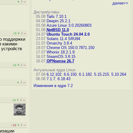
+
–
/
далее>>
Дистрибутивы:
05.08
Tails 7.10.1
04.08
Deepin 25.2.1
03.08
Azure Linux 3.0.20260803
01.08
NetBSD 11.0
+
–
/
+5
24.07
Ubuntu Touch 24.04 2.0
23.07
Solaris 11.4 SRU94
 о поддержки
21.07
Omarchy 3.8.4
я какими-
19.07
Chrome OS 150.0.7871.150
 устройств
17.07
Whonix 18.2.1.9
16.07
SteamOS 3.8.15
16.07
OPNsense 26.7
+
–
/
+3
Актуальные ядра Linux:
07.08
6.12.102
,
6.6.150
,
6.1.182
,
5.15.215
,
5.10.264
06.08
7.1.7
,
6.18.43
+
–
/
Изменения в ядре 7.2
+
–
/
+3
+
–
/
–16
низации