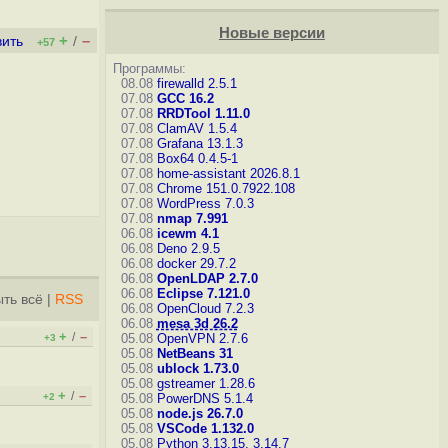
Новые версии
+
–
вить
/
+57
Программы:
08.08
firewalld 2.5.1
07.08
GCC 16.2
07.08
RRDTool 1.11.0
07.08
ClamAV 1.5.4
07.08
Grafana 13.1.3
07.08
Box64 0.4.5-1
07.08
home-assistant 2026.8.1
07.08
Chrome 151.0.7922.108
07.08
WordPress 7.0.3
07.08
nmap 7.991
06.08
icewm 4.1
06.08
Deno 2.9.5
06.08
docker 29.7.2
06.08
OpenLDAP 2.7.0
06.08
Eclipse 7.121.0
ть всё
|
RSS
06.08
OpenCloud 7.2.3
06.08
mesa 3d 26.2
+
–
/
05.08
OpenVPN 2.7.6
+3
05.08
NetBeans 31
05.08
ublock 1.73.0
05.08
gstreamer 1.28.6
+
–
/
+2
05.08
PowerDNS 5.1.4
05.08
node.js 26.7.0
05.08
VSCode 1.132.0
05.08
Python 3.13.15, 3.14.7