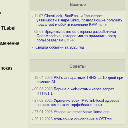
Важное
х
-
11.07
GhostLock, BadEpoll и Januscape -
уязвимости в ядре Linux, позволяющие получить
права root и обойти изоляцию KVM
(82 +34)
 TLabel,
-
08.07
Вредительство со стороны разработчика
OpenMandriva, которое могло причинить вред
пользователям
(107 +34)
изменение
-
Сводка событий за 2025 год
Советы
 показ
-
19.04.2026
PKI с аппаратным TRNG за 10 дней при
помощи AI
-
09.03.2026
Борьба с web-ботами через запрет
HTTP/1.1
-
27.02.2026
Удаление всех IPv6 link-local адресов
на всех сетевых интерфейсах в Linux
-
27.01.2026
Ускорение пересборки llama.cpp
-
25.12.2025
Атомарные обновления в OSTree