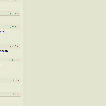
+
–
/
+2
+
–
/
+2
ать
+
–
/
–2
азать
+
–
/
ст
+
–
/
+
–
/