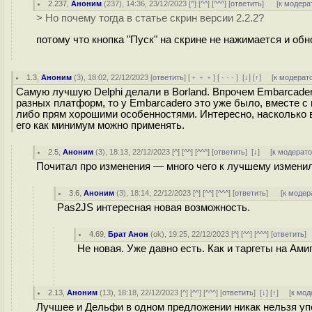
2.237
,
Аноним
(
237
), 14:36, 23/12/2023 [
^
] [
^^
] [
^^^
] [
ответить
]
[
к модера
> Но почему тогда в статье скрин версии 2.2.2?
потому что кнопка "Пуск" на скрине не нажимается и обн
1.3
,
Аноним
(
3
), 18:02, 22/12/2023 [
ответить
] [
﹢﹢﹢
] [
· · ·
]
[
↓
] [
↑
] [
к модерат
Самую лучшую Delphi делали в Borland. Впрочем Embarcader
разных платформ, то у Embarcadero это уже было, вместе с
либо прям хорошими особенностями. Интересно, насколько в
его как минимум можно применять.
2.5
,
Аноним
(
3
), 18:13, 22/12/2023 [
^
] [
^^
] [
^^^
] [
ответить
]
[
↓
] [
к модерат
Почитал про изменения — много чего к лучшему измени
3.6
,
Аноним
(
3
), 18:14, 22/12/2023 [
^
] [
^^
] [
^^^
] [
ответить
]
[
к модер
Pas2JS интересная новая возможность.
4.69
,
Брат Анон
(
ok
), 19:25, 22/12/2023 [
^
] [
^^
] [
^^^
] [
ответить
]
Не новая. Уже давно есть. Как и таргеты на Ами
2.13
,
Аноним
(
13
), 18:18, 22/12/2023 [
^
] [
^^
] [
^^^
] [
ответить
]
[
↓
] [
↑
] [
к мод
Лучшее и Дельфи в одном предложении никак нельзя уп