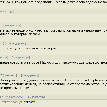
тся RAD, как нам его продавали. То есть даже свою задачу не в
модератору
]
] [
к модератору
]
 и исчезающего количества програмистов на нём - дела идут с
чиков, у которых легаси.
ь
]
[
↓
] [
к модератору
]
ённом пункте ни о чем не говорит.
ветить
]
[
к модератору
]
риведя новость о выборе Паскаля для какой-нибудь федерально
^^^
] [
ответить
]
[
к модератору
]
Им порой необходимы специалисты на Free Pascal и Delphi и же
атят хорошие деньги, не особо отличные от программистов на 
то проекты новые.
 [
^^
] [
^^^
] [
ответить
]
[
к модератору
]
..
текст свёрнут,
показать