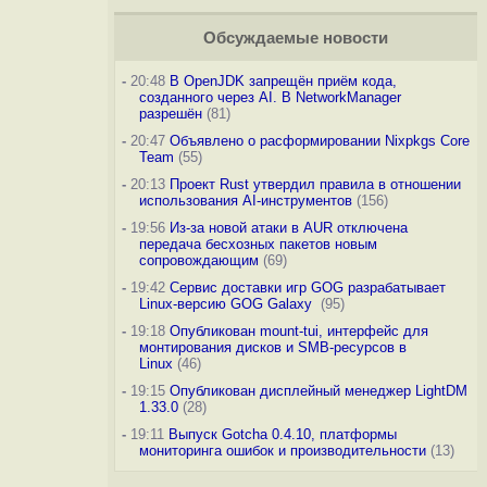
Обсуждаемые новости
-
20:48
В OpenJDK запрещён приём кода,
созданного через AI. В NetworkManager
разрешён
(81)
-
20:47
Объявлено о расформировании Nixpkgs Core
Team
(55)
-
20:13
Проект Rust утвердил правила в отношении
использования AI-инструментов
(156)
-
19:56
Из-за новой атаки в AUR отключена
передача бесхозных пакетов новым
сопровождающим
(69)
-
19:42
Сервис доставки игр GOG разрабатывает
Linux-версию GOG Galaxy
(95)
-
19:18
Опубликован mount-tui, интерфейс для
монтирования дисков и SMB-ресурсов в
Linux
(46)
-
19:15
Опубликован дисплейный менеджер LightDM
1.33.0
(28)
-
19:11
Выпуск Gotcha 0.4.10, платформы
мониторинга ошибок и производительности
(13)