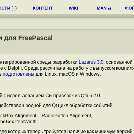
ОСТИ
(
+
)
КОНТЕНТ
WIKI
MAN'ы
ФО
и для FreePascal
нтегрированной среды разработки
Lazarus 3.0
, основанной
 с Delphi. Среда рассчитана на работу с выпуском компил
us
подготовлены
для Linux, macOS и Windows.
 с использованием Си-привязок из Qt6 6.2.0.
действован родной для Qt цикл обработки событий.
kBox.Alignment, TRadioButton.Alignment,
oBox.ItemWidth.
для которых теперь требуется наличие как минимум версий