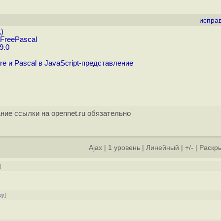
испра
.
)
 FreePascal
9.0
e и Pascal в JavaScript-представление
ние ссылки на opennet.ru обязательно
Ajax
|
1 уровень
|
Линейный
|
+/-
|
Раскры
]
ру
]