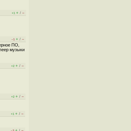
+
–
/
+1
+
–
/
–1
ерное ПО,
Плеер музыки
+
–
/
+2
+
–
/
+2
+
–
/
+1
+
–
/
–3