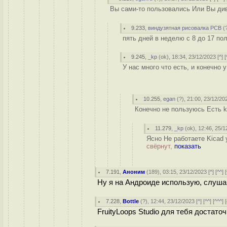
Вы сами-то пользовались Или Вы дива
9.233
,
виндузятная рисовалка PCB
(
пять дней в неделю с 8 до 17 пол
9.245
,
_kp
(
ok
), 18:34, 23/12/2023 [
^
] [
У нас много что есть, и конечно 
10.255
,
egan
(
?
), 21:00, 23/12/20
Конечно не пользуюсь Есть ka
11.279
,
_kp
(
ok
), 12:46, 25/1
Ясно Не работаете Kicad 
свёрнут,
показать
7.191
,
Аноним
(
189
), 03:15, 23/12/2023 [
^
] [
^^
] [
Ну я на Андроиде использую, слуша
7.228
,
Bottle
(
?
), 12:44, 23/12/2023 [
^
] [
^^
] [
^^^
] [
FruityLoops Studio для тебя достато