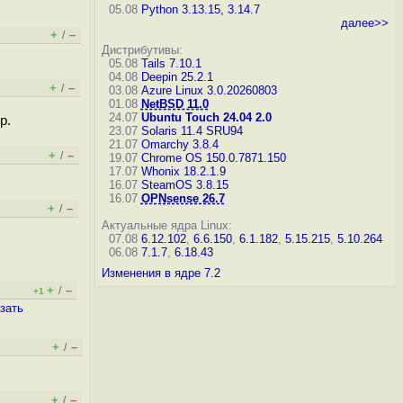
05.08
Python 3.13.15, 3.14.7
далее>>
+
–
/
Дистрибутивы:
05.08
Tails 7.10.1
04.08
Deepin 25.2.1
+
–
/
03.08
Azure Linux 3.0.20260803
01.08
NetBSD 11.0
24.07
Ubuntu Touch 24.04 2.0
p.
23.07
Solaris 11.4 SRU94
21.07
Omarchy 3.8.4
+
–
/
19.07
Chrome OS 150.0.7871.150
17.07
Whonix 18.2.1.9
16.07
SteamOS 3.8.15
16.07
OPNsense 26.7
+
–
/
Актуальные ядра Linux:
07.08
6.12.102
,
6.6.150
,
6.1.182
,
5.15.215
,
5.10.264
06.08
7.1.7
,
6.18.43
Изменения в ядре 7.2
+
–
/
+1
зать
+
–
/
+
–
/