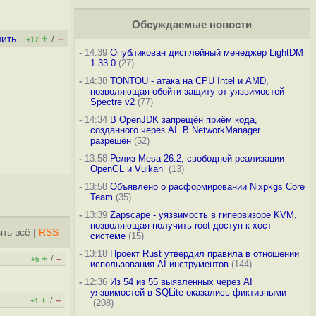
Обсуждаемые новости
+
–
вить
/
+17
-
14:39
Опубликован дисплейный менеджер LightDM
1.33.0
(27)
-
14:38
TONTOU - атака на CPU Intel и AMD,
позволяющая обойти защиту от уязвимостей
Spectre v2
(77)
-
14:34
В OpenJDK запрещён приём кода,
созданного через AI. В NetworkManager
разрешён
(52)
-
13:58
Релиз Mesa 26.2, свободной реализации
OpenGL и Vulkan
(13)
-
13:58
Объявлено о расформировании Nixpkgs Core
Team
(35)
-
13:39
Zapscape - уязвимость в гипервизоре KVM,
позволяющая получить root-доступ к хост-
ть всё
|
RSS
системе
(15)
-
13:18
Проект Rust утвердил правила в отношении
+
–
/
+5
использования AI-инструментов
(144)
-
12:36
Из 54 из 55 выявленных через AI
уязвимостей в SQLite оказались фиктивными
+
–
/
+1
(208)