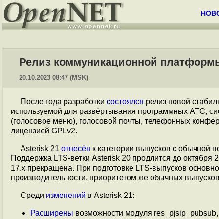
НОВ
Релиз коммуникационной платформы 
20.10.2023 08:47 (MSK)
После года разработки
состоялся
релиз новой стабил
используемой для развёртывания программных АТС, сис
(голосовое меню), голосовой почты, телефонных конфер
лицензией GPLv2.
Asterisk 21
отнесён
к категории выпусков с обычной п
Поддержка LTS-ветки Asterisk 20 продлится до октября 20
17.x прекращена. При подготовке LTS-выпусков основн
производительности, приоритетом же обычных выпуско
Среди
изменений
в Asterisk 21:
Расширены
возможности модуля res_pjsip_pubsub,