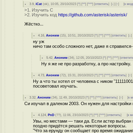
3.9
,
iCat
(
ok
), 10:05, 20/10/2023 [
^
] [
^^
] [
^^^
] [
ответить
]
[
↓
] [
↑
] [
к мод
>1. Изучить C
>2. Изучить код
https://github.com/asterisk/asterisk/
Жёстко...
4.16
,
Аноним
(
15
), 10:51, 20/10/2023 [
^
] [
^^
] [
^^^
] [
ответить
]
[
↓
ну уж
ничо там особо сложного нет, даже я справился
5.42
,
Аноним
(
34
), 12:05, 20/10/2023 [
^
] [
^^
] [
^^^
] [
ответит
Ну я же не про разработку, а про настройку.
4.73
,
Аноним
(
72
), 15:31, 20/10/2023 [
^
] [
^^
] [
^^^
] [
ответить
]
[
↑
Ну а что ты хотел от человека с ником "1111100
посоветовал изучать.
3.32
,
Аноним
(
34
), 11:49, 20/10/2023 [
^
] [
^^
] [
^^^
] [
ответить
]
[
↑
] [
к 
Си изучал в далеком 2003. Он нужен для настройки
4.124
,
PnD
(
??
), 11:06, 23/10/2023 [
^
] [
^^
] [
^^^
] [
ответить
]
[
к м
Увы, но местами — таки да. Если астер выбран 
поздно придётся решать некоторые вопросы.
"Что за ерунду он сообщает про время ожидания 