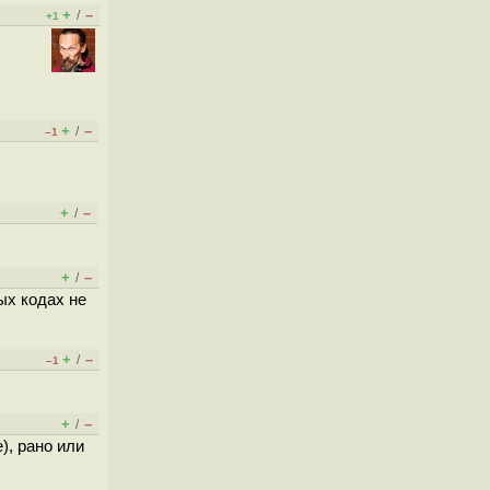
+
–
/
+1
+
–
/
–1
+
–
/
+
–
/
ых кодах не
+
–
/
–1
+
–
/
), рано или