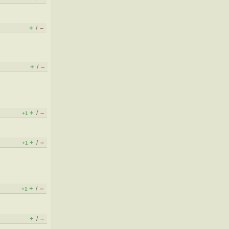
+
–
/
+
–
/
+
–
/
+1
+
–
/
+1
+
–
/
+1
+
–
/