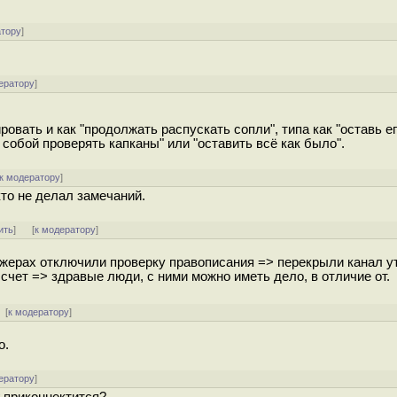
атору
]
ератору
]
ровать и как "продолжать распускать сопли", типа как "оставь е
 собой проверять капканы" или "оставить всё как было".
к модератору
]
то не делал замечаний.
ить
]
[
к модератору
]
жерах отключили проверку правописания => перекрыли канал у
счет => здравые люди, с ними можно иметь дело, в отличие от.
 [
к модератору
]
о.
ератору
]