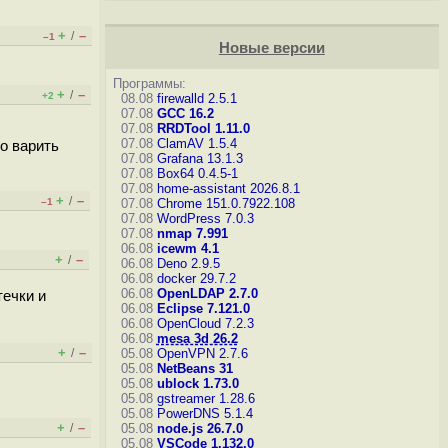
+
–
/
–1
Новые версии
Программы:
+
–
/
+2
08.08
firewalld 2.5.1
07.08
GCC 16.2
07.08
RRDTool 1.11.0
07.08
ClamAV 1.5.4
го варить
07.08
Grafana 13.1.3
07.08
Box64 0.4.5-1
07.08
home-assistant 2026.8.1
+
–
/
–1
07.08
Chrome 151.0.7922.108
07.08
WordPress 7.0.3
07.08
nmap 7.991
06.08
icewm 4.1
+
–
/
06.08
Deno 2.9.5
06.08
docker 29.7.2
06.08
OpenLDAP 2.7.0
течки и
06.08
Eclipse 7.121.0
06.08
OpenCloud 7.2.3
06.08
mesa 3d 26.2
+
–
/
05.08
OpenVPN 2.7.6
05.08
NetBeans 31
05.08
ublock 1.73.0
05.08
gstreamer 1.28.6
05.08
PowerDNS 5.1.4
+
–
/
05.08
node.js 26.7.0
05.08
VSCode 1.132.0