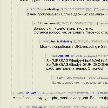
А как в pjsip прописать юзера, что бы CSipSimple мо
4.91
,
Tron is Whistling
(
?
), 22:57, 20/10/2023 [
^
] [
^^
] [
^^^
] [
ответ
В чём проблема-то? Если в двойных кавычках - э
5.92
,
Аноним
(
89
), 00:28, 21/10/2023 [
^
] [
^^
] [
^^^
] [
ответит
Вопрос снят - действительно легко.
Остался вопрос как отправить "перенос строки
6.94
,
Tron is Whistling
(
?
), 08:30, 21/10/2023 [
^
] [
^^
] 
Можно попробовать URL-encoding и S
7.102
,
Аноним
(
89
), 20:33, 21/10/2023 [
^
] [
^^
] [
^
Set(MESSAGE(body)=Line1%0ALine2
Set(MESSAGE(body)=${URIDECODE(
работает замечательно. Спасибо!
8.110
,
Tron is Whistling
(
?
), 10:40, 22/10/20
Единственное что - не рекомендую и
2.107
,
Perl_Jam
(
?
), 06:19, 22/10/2023 [
^
] [
^^
] [
^^^
] [
ответить
]
[
↑
] [
к модер
Меня больше смущает pbx_monitor и app_cdr. Если их ф
3.108
,
Perl_Jam
(
?
), 06:21, 22/10/2023 [
^
] [
^^
] [
^^^
] [
ответить
]
[
к мо