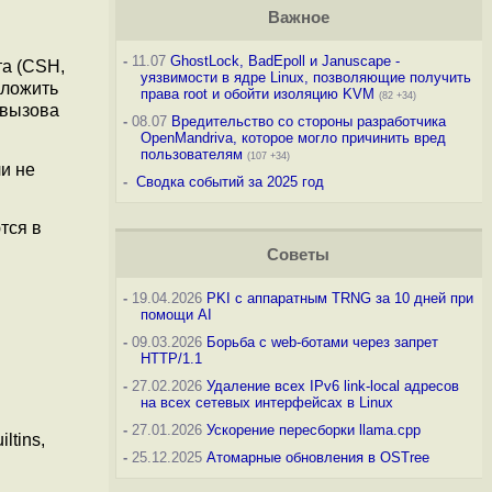
Важное
-
11.07
GhostLock, BadEpoll и Januscape -
а (CSH,
уязвимости в ядре Linux, позволяющие получить
оложить
права root и обойти изоляцию KVM
(82 +34)
 вызова
-
08.07
Вредительство со стороны разработчика
OpenMandriva, которое могло причинить вред
пользователям
(107 +34)
и не
-
Сводка событий за 2025 год
тся в
Советы
-
19.04.2026
PKI с аппаратным TRNG за 10 дней при
помощи AI
-
09.03.2026
Борьба с web-ботами через запрет
HTTP/1.1
-
27.02.2026
Удаление всех IPv6 link-local адресов
на всех сетевых интерфейсах в Linux
-
27.01.2026
Ускорение пересборки llama.cpp
ltins,
-
25.12.2025
Атомарные обновления в OSTree