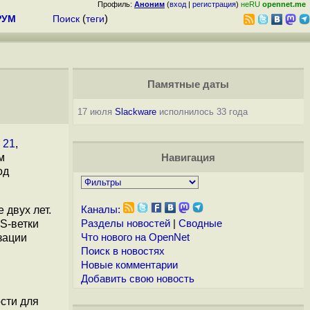
Профиль:
Аноним
(
вход
|
регистрация
)
неRU
opennet.me
РУМ
Поиск
(
теги
)
Памятные даты
17 июля
Slackware
исполнилось 33 года
k 21
,
м
Навигация
од
 двух лет.
Каналы:
TS-ветки
Разделы новостей
|
Сводные
зации
Что нового на OpenNet
Поиск в новостях
Новые комментарии
Добавить свою новость
сти для