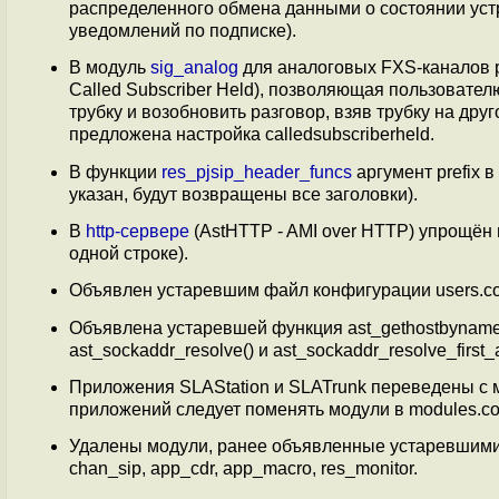
распределенного обмена данными о состоянии уст
уведомлений по подписке).
В модуль
sig_analog
для аналоговых FXS-каналов 
Called Subscriber Held), позволяющая пользоват
трубку и возобновить разговор, взяв трубку на др
предложена настройка calledsubscriberheld.
В функции
res_pjsip_header_funcs
аргумент prefix
указан, будут возвращены все заголовки).
В
http-сервере
(AstHTTP - AMI over HTTP) упрощён 
одной строке).
Объявлен устаревшим файл конфигурации users.co
Объявлена устаревшей функция ast_gethostbyname(
ast_sockaddr_resolve() и ast_sockaddr_resolve_first_a
Приложения SLAStation и SLATrunk переведены с 
приложений следует поменять модули в modules.con
Удалены модули, ранее объявленные устаревшими: c
chan_sip, app_cdr, app_macro, res_monitor.