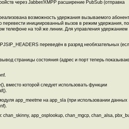
ройств через Jabber/XMPP расширение PubSub (отправка
реализована возможность удержания вызываемого абонент
елю перевести инициированный вызов в режим удержания, п
угом телефоне на той же линии. Для управления удержанием
 в PJSIP_HEADERS переведён в разряд необязательных (есл
вывод страницы состояния (адрес и порт теперь показываю
nf.
), вместо которой следует использовать функции
f().
модуля app_meetme на app_sla (при использовании данных
f).
han_skinny, app_osplookup, chan_mgcp, chan_alsa, pbx_bui