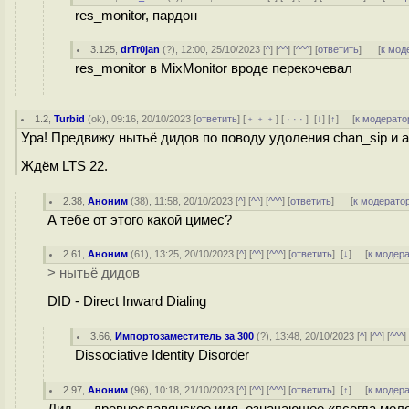
res_monitor, пардон
3.125
,
drTr0jan
(
?
), 12:00, 25/10/2023 [
^
] [
^^
] [
^^^
] [
ответить
]
[
к мод
res_monitor в MixMonitor вроде перекочевал
1.2
,
Turbid
(
ok
), 09:16, 20/10/2023 [
ответить
] [
﹢﹢﹢
] [
· · ·
]
[
↓
] [
↑
] [
к модерато
Ура! Предвижу нытьё дидов по поводу удоления chan_sip и 
Ждём LTS 22.
2.38
,
Аноним
(
38
), 11:58, 20/10/2023 [
^
] [
^^
] [
^^^
] [
ответить
]
[
к модерато
А тебе от этого какой цимес?
2.61
,
Аноним
(
61
), 13:25, 20/10/2023 [
^
] [
^^
] [
^^^
] [
ответить
]
[
↓
] [
к модер
> нытьё дидов
DID - Direct Inward Dialing
3.66
,
Импортозаместитель за 300
(
?
), 13:48, 20/10/2023 [
^
] [
^^
] [
^^^
]
Dissociative Identity Disorder
2.97
,
Аноним
(
96
), 10:18, 21/10/2023 [
^
] [
^^
] [
^^^
] [
ответить
]
[
↑
] [
к модер