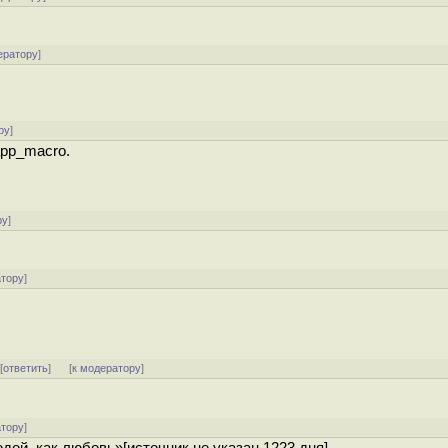
ератору
]
ру
]
app_macro.
ру
]
атору
]
 [
ответить
]
[
к модератору
]
атору
]