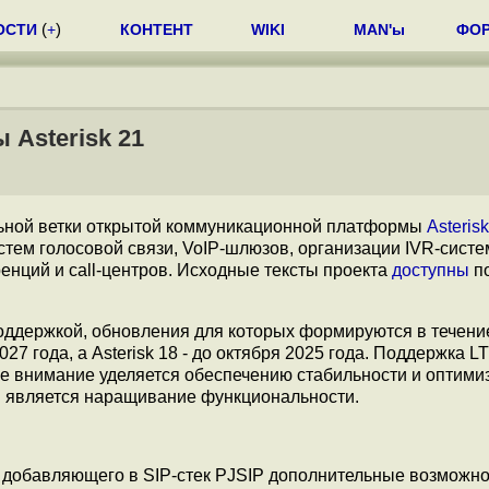
ОСТИ
(
+
)
КОНТЕНТ
WIKI
MAN'ы
ФО
Asterisk 21
ьной ветки открытой коммуникационной платформы
Asteris
тем голосовой связи, VoIP-шлюзов, организации IVR-систе
енций и call-центров. Исходные тексты проекта
доступны
п
оддержкой, обновления для которых формируются в течение
27 года, а Asterisk 18 - до октября 2025 года. Поддержка L
ое внимание уделяется обеспечению стабильности и оптими
в является наращивание функциональности.
 добавляющего в SIP-стек PJSIP дополнительные возможно