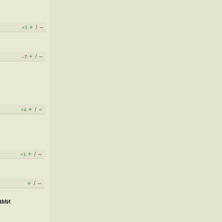
+
–
/
+1
+
–
/
–7
+
–
/
+4
+
–
/
+1
+
–
/
ами