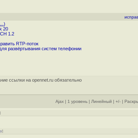
испра
..
)
k 20
CH 1.2
править RTP-поток
 для развёртывания систем телефонии
ние ссылки на opennet.ru обязательно
Ajax
|
1 уровень
|
Линейный
|
+/-
|
Раскры
]
ру
]