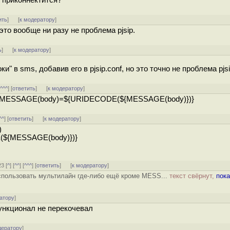
г приконнектится?
ить
]
[
к модератору
]
то вообще ни разу не проблема pjsip.
ь
]
[
к модератору
]
" в sms, добавив его в pjsip.conf, но это точно не проблема pjsi
[
^^^
] [
ответить
]
[
к модератору
]
et(MESSAGE(body)=${URIDECODE(${MESSAGE(body)})}
^^
] [
ответить
]
[
к модератору
]
)
${MESSAGE(body)})}
23 [
^
] [
^^
] [
^^^
] [
ответить
]
[
к модератору
]
спользовать мультилайн где-либо ещё кроме MESS...
текст свёрнут,
пока
атору
]
ункционал не перекочевал
дератору
]