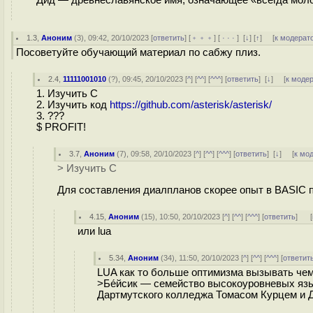
Дид — древнеславянское имя, означающее «всегда молод
1.3
,
Аноним
(
3
), 09:42, 20/10/2023 [
ответить
] [
﹢﹢﹢
] [
· · ·
]
[
↓
] [
↑
] [
к модерат
Посоветуйте обучающий материал по сабжу плиз.
2.4
,
11111001010
(
?
), 09:45, 20/10/2023 [
^
] [
^^
] [
^^^
] [
ответить
]
[
↓
] [
к моде
1. Изучить C
2. Изучить код
https://github.com/asterisk/asterisk/
3. ???
$ PROFIT!
3.7
,
Аноним
(
7
), 09:58, 20/10/2023 [
^
] [
^^
] [
^^^
] [
ответить
]
[
↓
] [
к мо
> Изучить C
Для составления диалпланов скорее опыт в BASIC п
4.15
,
Аноним
(
15
), 10:50, 20/10/2023 [
^
] [
^^
] [
^^^
] [
ответить
]
[
или lua
5.34
,
Аноним
(
34
), 11:50, 20/10/2023 [
^
] [
^^
] [
^^^
] [
ответит
LUA как то больше оптимизма вызывать чем 
>Бе́йсик — семейство высокоуровневых язы
Дартмутского колледжа Томасом Курцем и 