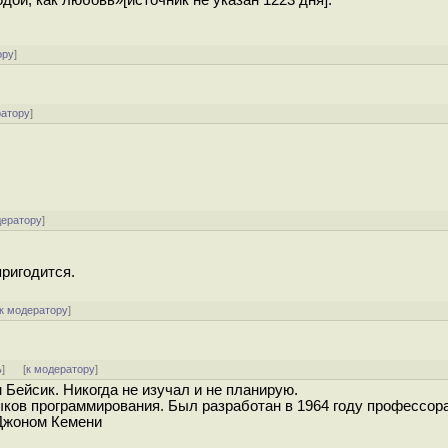
ой, как любовь»[источник не указан 1223 дня].
ору
]
ратору
]
дератору
]
ригодится.
к модератору
]
ь
]
[
к модератору
]
Бейсик. Никогда не изучал и не планирую.
ков программирования. Был разработан в 1964 году профессор
Джоном Кемени