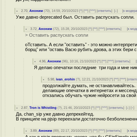
2.70
,
Аноним
(
70
), 14:59, 20/10/2023 [
^
] [
^^
] [
^^^
] [
ответить
]
[
↓
] [
к модер
Уже давно deprecated был. Оставить распускать сопли.
3.72
,
Аноним
(
72
), 15:28, 20/10/2023 [
^
] [
^^
] [
^^^
] [
ответить
]
[
к мод
> Оставить распускать сопли
оТставить. А если "оставить" - это можно интерпрети
борщ" или "оставь Васю рубить дрова, а этих бери с
4.96
,
Аноним
(
96
), 10:16, 21/10/2023 [
^
] [
^^
] [
^^^
] [
ответить
]
[
Я делаю опечатки последние три года и мне ник
5.98
,
ivan_erohin
(
?
), 12:21, 21/10/2023 [
^
] [
^^
] [
^^^
] [
ответ
продолжайте думать, не останавливайтесь.
делающие опечатки в интернетах и мессенд
откзались обучать чужие нейросети за свой 
2.87
,
Tron is Whistling
(
?
), 21:46, 20/10/2023 [
^
] [
^^
] [
^^^
] [
ответить
]
[
↓
] [
↑
]
Да, chan_sip уже давно депрекейтед.
В принципе на pjsip переехали достаточно безболезненн
3.89
,
Аноним
(
89
), 22:17, 20/10/2023 [
^
] [
^^
] [
^^^
] [
ответить
]
[
к мод