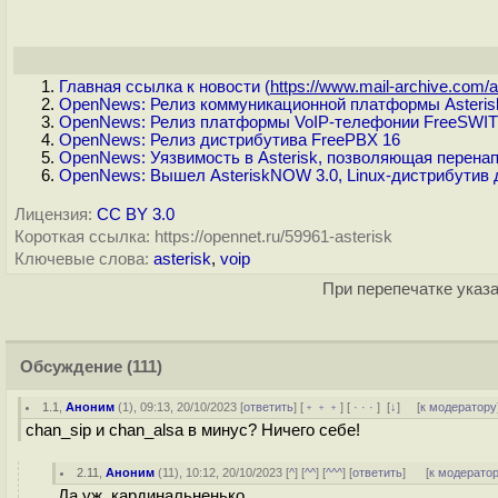
Главная ссылка к новости (
https://www.mail-archive.com/a.
OpenNews: Релиз коммуникационной платформы Asteris
OpenNews: Релиз платформы VoIP-телефонии FreeSWIT
OpenNews: Релиз дистрибутива FreePBX 16
OpenNews: Уязвимость в Asterisk, позволяющая перена
OpenNews: Вышел AsteriskNOW 3.0, Linux-дистрибутив
Лицензия:
CC BY 3.0
Короткая ссылка: https://opennet.ru/59961-asterisk
Ключевые слова:
asterisk
,
voip
При перепечатке указа
Обсуждение
(111)
1.1
,
Аноним
(
1
), 09:13, 20/10/2023 [
ответить
] [
﹢﹢﹢
] [
· · ·
]
[
↓
] [
к модератору
chan_sip и chan_alsa в минус? Ничего себе!
2.11
,
Аноним
(
11
), 10:12, 20/10/2023 [
^
] [
^^
] [
^^^
] [
ответить
]
[
к модерато
Да уж, кардинальненько...