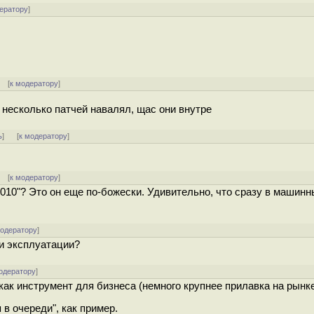
ератору
]
] [
к модератору
]
- несколько патчей навалял, щас они внутре
ь
]
[
к модератору
]
] [
к модератору
]
1010"? Это он еще по-божески. Удивительно, что сразу в машинн
модератору
]
 и эксплуатации?
одератору
]
как инструмент для бизнеса (немного крупнее прилавка на рынке
в очереди", как пример.