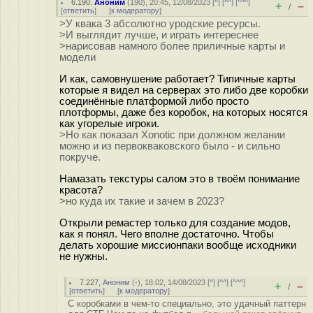
6.190
,
Аноним
(
190
), 20:45, 12/08/2023 [
^
] [
^^
] [
^^^
]
+
–
/
[
ответить
]
[
к модератору
]
>У квака 3 абсолютно уродские ресурсы.
>И выглядит лучше, и играть интереснее
>нарисовав намного более приличные карты и
модели
И как, самовнушение работает? Типичные карты
которые я видел на серверах это либо две коробки
соединённые платформой либо просто
плотформы, даже без коробок, на которых носятся
как угорелые игроки.
>Но как показал Xonotic при должном желании
можно и из первокваковского было - и сильно
покруче.
Намазать текстуры салом это в твоём понимание
красота?
>но куда их такие и зачем в 2023?
Открыли ремастер только для создание модов,
как я понял. Чего вполне достаточно. Чтобы
делать хорошие миссионпаки вообще исходники
не нужны.
7.227
,
Аноним
(
-
), 18:02, 14/08/2023 [
^
] [
^^
] [
^^^
]
+
–
/
[
ответить
]
[
к модератору
]
С коробками в чем-то специально, это удачный паттерн