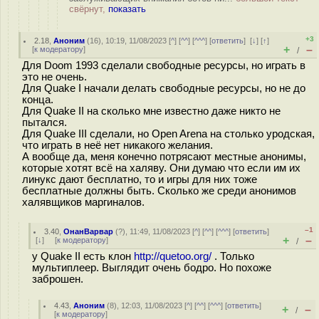
свёрнут,
показать
+3
2.18
,
Аноним
(
16
), 10:19, 11/08/2023 [
^
] [
^^
] [
^^^
] [
ответить
]
[
↓
] [
↑
]
+
–
[
к модератору
]
/
Для Doom 1993 сделали свободные ресурсы, но играть в
это не очень.
Для Quake I начали делать свободные ресурсы, но не до
конца.
Для Quake II на сколько мне известно даже никто не
пытался.
Для Quake III сделали, но Open Arena на столько уродская,
что играть в неё нет никакого желания.
А вообще да, меня конечно потрясают местные анонимы,
которые хотят всё на халяву. Они думаю что если им их
линукс дают бесплатно, то и игры для них тоже
бесплатные должны быть. Сколько же среди анонимов
халявщиков маргиналов.
–1
3.40
,
ОнанВарвар
(
?
), 11:49, 11/08/2023 [
^
] [
^^
] [
^^^
] [
ответить
]
+
–
[
↓
] [
к модератору
]
/
у Quake II есть клон
http://quetoo.org/
. Только
мультиплеер. Выглядит очень бодро. Но похоже
заброшен.
4.43
,
Аноним
(
8
), 12:03, 11/08/2023 [
^
] [
^^
] [
^^^
] [
ответить
]
+
–
/
[
к модератору
]