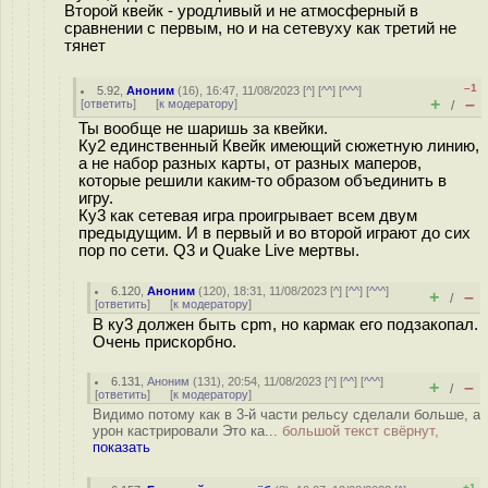
Второй квейк - уродливый и не атмосферный в
сравнении с первым, но и на сетевуху как третий не
тянет
–1
5.92
,
Аноним
(
16
), 16:47, 11/08/2023 [
^
] [
^^
] [
^^^
]
+
–
[
ответить
]
[
к модератору
]
/
Ты вообще не шаришь за квейки.
Ку2 единственный Квейк имеющий сюжетную линию,
а не набор разных карты, от разных маперов,
которые решили каким-то образом объединить в
игру.
Ку3 как сетевая игра проигрывает всем двум
предыдущим. И в первый и во второй играют до сих
пор по сети. Q3 и Quake Live мертвы.
6.120
,
Аноним
(
120
), 18:31, 11/08/2023 [
^
] [
^^
] [
^^^
]
+
–
/
[
ответить
]
[
к модератору
]
В ку3 должен быть cpm, но кармак его подзакопал.
Очень прискорбно.
6.131
,
Аноним
(
131
), 20:54, 11/08/2023 [
^
] [
^^
] [
^^^
]
+
–
/
[
ответить
]
[
к модератору
]
Видимо потому как в 3-й части рельсу сделали больше, а
урон кастрировали Это ка...
большой текст свёрнут,
показать
+1