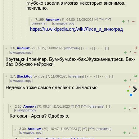
глубоко засела в мозгах некоторых анонимов,
печально.
7.199
,
Аноним
(
8
), 04:00, 13/08/2023 [
^
] [
^^
] [
^^^
]
+
–
/
[
ответить
]
[
к модератору
]
https://ru.wikipedia.org/wiki/Лиса_и_виноград
–4
1.6
,
Анонит
(
?
), 09:15, 11/08/2023 [
ответить
] [
﹢﹢﹢
] [
· · ·
]
[
↑
]
+
–
[
к модератору
]
/
Крутецкий трейлер. Бум-бум,бах-бах.Жужжание,треск. Бах-
бах.Обожаю нейронки.
+4
1.7
,
BlackRot
(
ok
), 09:17, 11/08/2023 [
ответить
] [
﹢﹢﹢
] [
· · ·
]
[
↓
]
+
–
[
к модератору
]
/
Недеюсь тоже самое сделают с 3й частью
2.10
,
Анонит
(
?
), 09:34, 11/08/2023 [
^
] [
^^
] [
^^^
] [
ответить
]
[
↓
]
+
–
/
[
к модератору
]
Которая - Арена? Одобряю.
+1
3.30
,
Аноним
(
30
), 10:47, 11/08/2023 [
^
] [
^^
] [
^^^
] [
ответить
]
+
–
[
к модератору
]
/