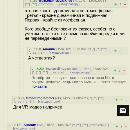
6.157
,
Бывалый смузихлёб
(
?
), 10:07, 12/08/2023 [
^
]
+
–
[
^^
] [
^^^
] [
ответить
]
[
к модератору
]
/
вторая квага - уродливая и не атмосферная
Третья - крайне динамичная и подвижная
Первая - крайне атмосферная
Кого вообще беспокоит их сюжет, особенно с
учётом того что в те времена квейки нередки шли
не переведёнными ?
7.158
,
Аноним
(
158
), 10:19, 12/08/2023 [
^
] [
^^
] [
^^^
]
+
–
/
[
ответить
]
[
к модератору
]
А четвертая?
8.235
,
Бывалый смузихлёб
(
?
), 14:42, 16/08/2023
+
–
/
[
^
] [
^^
] [
^^^
] [
ответить
]
[
к модератору
]
Четвёртая - по сути, прокачанная вторая Но, в
общем, неплохо, ведь могло быть и ...
текст свёрнут,
показать
3.71
,
GrandProgrammer
(
ok
), 14:22, 11/08/2023 [
^
] [
^^
] [
^^^
]
+
–
/
[
ответить
]
[
↑
] [
к модератору
]
Для VR модов например
2.121
,
Аноним
(
121
), 18:33, 11/08/2023 [
^
] [
^^
] [
^^^
] [
ответить
]
[
↑
]
+
–
/
[
к модератору
]