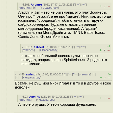
5.108
,
Аноним
(
105
), 17:47, 11/08/2023 [
^
] [
^^
] [
^^^
]
+
–
/
[
ответить
]
[
↑
] [
к модератору
]
Aladdin и Jim - это не битэмапы, это платформеры.
Они про "прыжки", а не про "махач". Или, как их тогда
называли, "бродилки", чтобы отличать от других
сайд-скроллеров. Туда же относятся ранние
метроидвании (вроде, Кастлвании). А "драки"
(brawler-ы) на Мега Драйв это: TMNT, Battle Toads,
Comix Zone, Golden Axe и т.п.
+1
6.114
,
YM2608
(
?
), 18:08, 11/08/2023 [
^
] [
^^
] [
^^^
]
+
–
[
ответить
]
[
к модератору
]
/
я только небольшой список культовых игор
накидал, например, про Splatterhouse 3 редко кто
вспоминает
+1
4.56
,
asdasd
(
?
), 13:05, 11/08/2023 [
^
] [
^^
] [
^^^
] [
ответить
]
[
↓
]
+
–
[
↑
] [
к модератору
]
/
Братан, не руш мой мир) Играл и в то и в другое и тоже
доволен.
5.93
,
Аноним
(
16
), 16:49, 11/08/2023 [
^
] [
^^
] [
^^^
]
+
–
/
[
ответить
]
[
к модератору
]
А что его рушит. У тебя хороший фундамент.