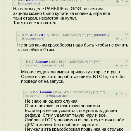
+
–
/
[
к модератору
]
На самом деле РАНЬШЕ на GOG по всяким
акциям можно было купить за копейки, игра все
таки старая, несмотря на культ.
Так что все кто хотел...
+2
4.95
,
Аноним
(
16
), 16:54, 11/08/2023 [
^
] [
^^
] [
^^^
] [
ответить
]
+
–
[
к модератору
]
/
Не знаю каким крахобором надо быть чтобы не купить
за копейки в Стим.
–1
5.117
,
Аноним
(
105
), 18:20, 11/08/2023 [
^
] [
^^
] [
^^^
]
+
–
[
ответить
]
[
к модератору
]
/
Многие издатели имеют привычку старые игры в
Стиме выпускать неработающими. В ГОГе, хотя бы,
проверяют на запуск.
6.155
,
Аноним
(
155
), 04:58, 12/08/2023 [
^
] [
^^
] [
^^^
]
+
–
/
[
ответить
]
[
к модератору
]
Не знаю ни одного случая.
Опять похоже на фантазии анонимов.
Если игра не запускается, покупатель делает
рефауд. Стим удаляет такую игру и всё.
Любовь к ГОГ у анонимов из-за отсутствия в нём
ДРМ а значит без проблем пиратить.
Неужели эта крахоборская привычка на столько