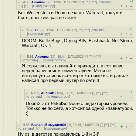
+1
4.58
,
Аноним
(
58
), 13:07, 11/08/2023 [
^
] [
^^
] [
^^^
] [
ответить
]
+
–
[
↓
] [
↑
] [
к модератору
]
/
Без Wolfenstein и Doom незачет. Warcraft, так уж и
быть, простим, раз не лезет
+1
5.63
,
FF
(
?
), 13:47, 11/08/2023 [
^
] [
^^
] [
^^^
] [
ответить
]
+
–
[
к модератору
]
/
DOOM, Buttle Bugs, Drying Billy, Flashback, Net Storm,
Warcraft, Civ 1
5.91
,
Аноним
(
16
), 16:44, 11/08/2023 [
^
] [
^^
] [
^^^
]
+
–
/
[
ответить
]
[
к модератору
]
Я серьезно, вы начинайте приходить в сознание
перед написанием комментариев. Меня не
интересует список всех игр в которые вы играли. Я
написал про первый шутер по сети!!!
+1
6.109
,
Аноним
(
105
), 17:50, 11/08/2023 [
^
] [
^^
] [
^^^
]
+
–
[
ответить
]
[
к модератору
]
/
Doom2D от PrikolSoftware с редактором уровней.
Только не по сети, а хот-сит за одной клавиатурой.
;)
4.83
,
Бывалый смузихлёб
(
?
), 15:38, 11/08/2023 [
^
] [
^^
] [
^^^
]
+
–
/
[
ответить
]
[
↑
] [
к модератору
]
Ну хз, в детстве понравились 1-й и 3-й