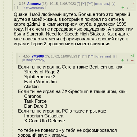
–2
3.16
,
Аноним
(
16
), 10:15, 11/08/2023 [
^
] [
^^
] [
^^^
] [
ответить
]
[
↓
]
+
–
[
↑
] [
к модератору
]
/
Quake II мой любимый шутер. Больше того это первый
шутер в моей жизни, в который я поиграл по сети на
карте q2dm1, в компьютерном клубе, в далеком 1999
году. Ни с чем не передаваемые ощущения. А также там
были Starcraft, Need for Speed: High Stakes. Как видите
мне повезло и у меня сформировался хороший вкус к
играм и Герои 2 прошли мимо моего внимания.
+1
4.55
,
YM2608
(
?
), 13:02, 11/08/2023 [
^
] [
^^
] [
^^^
] [
ответить
]
[
↓
]
+
–
[
к модератору
]
/
Если ты не играл на Сеге в такие Beat 'em up, как:
Streets of Rage 2
Splatterhouse 3
Earth Worm Jim
Aladdin
Если ты не играл на ZX-Spectrum в такие игры, как:
Chronos
Task Force
Dan Dare 3
Если ты не играл на PC в такие игры, как:
Imperium Galactica
X-Com Ufo Defense
то тебе не повезло - у тебя не сформировался
хороший вкус к играм...