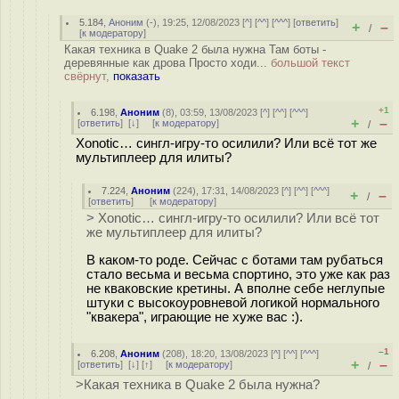
5.184
,
Аноним
(
-
), 19:25, 12/08/2023 [
^
] [
^^
] [
^^^
] [
ответить
]
+
–
/
[
к модератору
]
Какая техника в Quake 2 была нужна Там боты -
деревянные как дрова Просто ходи...
большой текст
свёрнут,
показать
+1
6.198
,
Аноним
(
8
), 03:59, 13/08/2023 [
^
] [
^^
] [
^^^
]
+
–
[
ответить
]
[
↓
] [
к модератору
]
/
Xonotic… сингл-игру-то осилили? Или всё тот же
мультиплеер для илиты?
7.224
,
Аноним
(
224
), 17:31, 14/08/2023 [
^
] [
^^
] [
^^^
]
+
–
/
[
ответить
]
[
к модератору
]
> Xonotic… сингл-игру-то осилили? Или всё тот
же мультиплеер для илиты?
В каком-то роде. Сейчас с ботами там рубаться
стало весьма и весьма спортино, это уже как раз
не кваковские кретины. А вполне себе неглупые
штуки с высокоуровневой логикой нормального
"квакера", играющие не хуже вас :).
–1
6.208
,
Аноним
(
208
), 18:20, 13/08/2023 [
^
] [
^^
] [
^^^
]
+
–
[
ответить
]
[
↓
] [
↑
] [
к модератору
]
/
>Какая техника в Quake 2 была нужна?