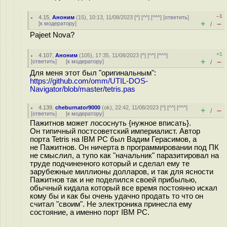
–1
4.15
,
Аноним
(
15
), 10:13, 11/08/2023 [
^
] [
^^
] [
^^^
] [
ответить
]
+
–
[
к модератору
]
/
Pajeet Nova?
+1
4.107
,
Аноним
(
105
), 17:35, 11/08/2023 [
^
] [
^^
] [
^^^
]
+
–
[
ответить
]
[
к модератору
]
/
Для меня этот был "оригинальным":
https://github.com/omm/UTIL-DOS-
Navigator/blob/master/tetris.pas
4.139
,
cheburnator9000
(
ok
), 22:42, 11/08/2023 [
^
] [
^^
] [
^^^
]
+
–
/
[
ответить
]
[
к модератору
]
Пажитнов может лососнуть {нужное вписать}.
Он типичный постсоветский империалист. Автор
порта Tetris на IBM PC был Вадим Герасимов, а
не Пажитнов. Он ничерта в программировании под ПК
не смыслил, а тупо как "начальник" паразитировал на
труде подчиненного который и сделал ему те
зарубежные миллионы долларов, и так для ясности
Пажитнов так и не поделился своей прибылью,
обычный кидала который все время постоянно искал
кому бы и как бы очень удачно продать то что он
считал "своим". Не электроника принесла ему
состояние, а именно порт IBM PC.