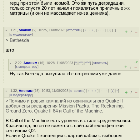
герц при этом были нормой. Это жк путь деградации,
только спустя 20 лет начали появляться приличные жк
матрицы (и они не массмаркет из-за ценника).
1.21
,
onanim
(
?
), 10:25, 11/08/2023 [
ответить
] [
﹢﹢﹢
] [
· · ·
]
[
↓
] [
↑
]
+
–
/
[
к модератору
]
> Bethesda
што
+2
2.22
,
Аноним
(
16
), 10:28, 11/08/2023 [
^
] [
^^
] [
^^^
] [
ответить
]
+
–
[
к модератору
]
/
Ну так Бесезда выкупила id с потрохами уже давно.
1.32
,
Аноним
(
16
), 10:53, 11/08/2023 [
ответить
] [
﹢﹢﹢
] [
· · ·
]
[
↓
] [
↑
]
+
–
/
[
к модератору
]
>Помимо игровых кампаний из оригинального Quake II
добавлены расширения Mission Packs, The Reckoning,
Ground Zero, Quake II 64 и Call of the Machine.
В Call of the Machine есть уровень в стиле средневековья.
Красиво да, но он не вяжется с сай-фай/технофентези
сеттингом Q2.
Если в Quake 1 концепция с картой хабом с выбором