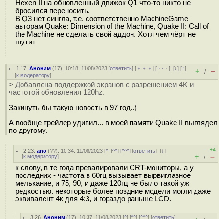
Hexen II на обновленный движок Q1 что-то никто не
бросился переносить.
В Q3 нет сингла, т.е. соответственно MachineGame
авторам Quake: Dimension of the Machine, Quake II: Call of
the Machine не сделать свой аддон. Хотя чем чёрт не
шутит.
1.17
,
Аноним
(
17
), 10:18, 11/08/2023 [
ответить
] [
﹢﹢﹢
] [
· · ·
]
[
↓
] [
↑
]
+
–
/
[
к модератору
]
> Добавлена поддержкой экранов с разрешением 4K и
частотой обновления 120hz.
Закинуть бы такую новость в 97 год..)
А вообще трейлер удивил... в моей памяти Quake II выглядел
по другому.
+4
2.23
,
ano
(
??
), 10:34, 11/08/2023 [
^
] [
^^
] [
^^^
] [
ответить
]
[
↓
]
+
–
[
к модератору
]
/
к слову, в те года превалировали CRT-мониторы, а у
последних - частота в 60гц вызывает вырвиглазное
мелькание, и 75, 90, и даже 120гц не было такой уж
редкостью. некоторые более поздние модели могли даже
эквивалент 4к для 4:3, и гораздо раньше LCD.
3.26
,
Аноним
(
17
), 10:37, 11/08/2023 [
^
] [
^^
] [
^^^
] [
ответить
]