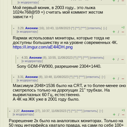
+
–
/
[
к модератору
]
Мой первый моник, в 2003 году.. это лыжа
1024x768@59 =) считать мой коммент жестом
зависти =)
+2
3.29
,
Аноним
(
16
), 10:43, 11/08/2023 [
^
] [
^^
] [
^^^
] [
ответить
]
[
↓
]
+
–
[
к модератору
]
/
Rармак использовал мониторы, которые тогда не
доступны большинству и на уровне современных 4К.
https://i.imgur.com/aE4l4DH.png
4.33
,
Аноним
(
8
), 10:55, 11/08/2023 [
^
] [
^^
] [
^^^
] [
ответить
]
+
–
/
[
к модератору
]
Sony GDM-FW900, разрешение 2304×1440.
3.31
,
Аноним
(
8
), 10:48, 11/08/2023 [
^
] [
^^
] [
^^^
] [
ответить
]
[
↑
]
+
–
/
[
к модератору
]
Максимум 2048×1536 было на CRT, и то более-менее оно
смотрелось только на дорогущих 21" трубках. На
вырвиглазных 60 Гц, естественно.
А 4К на ЖК уже в 2001 году было.
+1
2.27
,
Аноним
(
27
), 10:37, 11/08/2023 [
^
] [
^^
] [
^^^
] [
ответить
]
[
↑
]
+
–
[
к модератору
]
/
Разрешение 2к было на аналоговых мониторах. Только на
50 герц интерфейса хватало правда, на сами по себе 100+