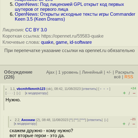
OpenNews: Под лицензией GPL открыт код первых
шутеров от первого лица
OpenNews: Открыты исходные тексты игры Commander
Keen 3.5 (Keen Dreams)
Лицензия:
CC BY 3.0
Короткая ссылка: https://opennet.ru/59583-quake
Ключевые слова:
quake
,
game
,
id-software
При перепечатке указание ссылки на opennet.ru обязательно
Обсуждение
Ajax
|
1 уровень
|
Линейный
|
+/-
|
Раскрыть
(226)
всё
|
RSS
+24
1.1
,
vbcnthfkmnth123
(
ok
), 08:42, 11/08/2023 [
ответить
] [
﹢﹢﹢
]
+
–
[
· · ·
]
[
↓
] [
к модератору
]
/
Нужно.
–21
2.2
,
Аноним
(
2
), 08:48, 11/08/2023 [
^
] [
^^
] [
^^^
] [
ответить
]
[
↓
]
+
–
[
к модератору
]
/
скажем дружно - кому нужно?
вот вторые герои - это да.