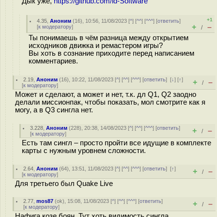
Дык уже,
https://github.com/id-Software
+1
4.35
,
Аноним
(
16
), 10:56, 11/08/2023 [
^
] [
^^
] [
^^^
] [
ответить
]
+
–
[
к модератору
]
/
Ты понимаешь в чём разница между открытием
исходников движка и ремастером игры?
Вы хоть в сознание приходите перед написанием
комментариев.
2.19
,
Аноним
(
16
), 10:22, 11/08/2023 [
^
] [
^^
] [
^^^
] [
ответить
]
[
↓
] [
↑
]
+
–
/
[
к модератору
]
Может и сделают, а может и нет, т.к. дл Q1, Q2 заодно
делали миссионпак, чтобы показать, мол смотрите как я
могу, а в Q3 сингла нет.
3.228
,
Аноним
(
228
), 20:38, 14/08/2023 [
^
] [
^^
] [
^^^
] [
ответить
]
+
–
/
[
к модератору
]
Есть там сингл – просто пройти все идущие в комплекте
карты с нужным уровнем сложности.
2.64
,
Аноним
(
64
), 13:51, 11/08/2023 [
^
] [
^^
] [
^^^
] [
ответить
]
[
↑
]
+
–
/
[
к модератору
]
Для третьего был Quake Live
2.77
,
mos87
(
ok
), 15:08, 11/08/2023 [
^
] [
^^
] [
^^^
] [
ответить
]
+
–
/
[
к модератору
]
Нафига козе боян. Тут хоть видимость сингла.