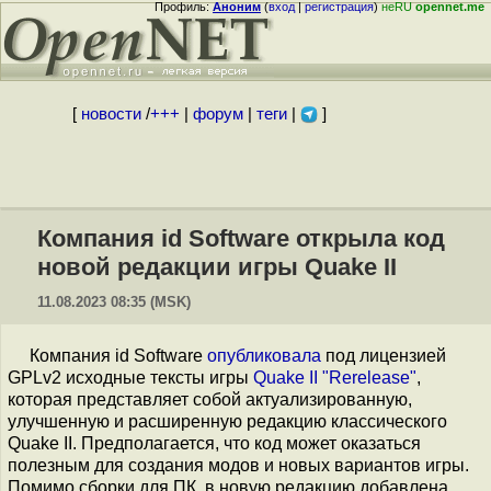
Профиль:
Аноним
(
вход
|
регистрация
)
неRU
opennet.me
[
новости
/
+++
|
форум
|
теги
|
]
Компания id Software открыла код
новой редакции игры Quake II
11.08.2023 08:35 (MSK)
Компания id Software
опубликовала
под лицензией
GPLv2 исходные тексты игры
Quake II "Rerelease"
,
которая представляет собой актуализированную,
улучшенную и расширенную редакцию классического
Quake II. Предполагается, что код может оказаться
полезным для создания модов и новых вариантов игры.
Помимо сборки для ПК, в новую редакцию добавлена