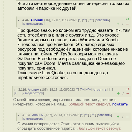
Все эти мертворождённые клоны интересны только их
авторам и парочке их друзей.
+1
4.44
,
Аноним
(
16
), 12:07, 11/08/2023 [
^
] [
^^
] [
^^^
] [
ответить
]
+
–
[
к модератору
]
/
Про quetoo знаю, но клоном его трудно назвать, т.к. там
есть отсебятина в плане оружия и т.д. Это скорее
ближе к играм на основе, типа Warsow или Xonotic.
Я говорил же про Freedoom. Это набор игровых
ресурсов под свободной лицензией, которые никак не
влияют на геймплей. Грубо говоря можно скачать
GZDoom, Freedoom и играть в моды на Doom не
покупая сам Doom. Мечта халявщика не желающего
покупать оригинал.
Тоже самое LibreQuake, но он не доведен до
играбельного состояния.
–5
3.116
,
Аноним
(
105
), 18:16, 11/08/2023 [
^
] [
^^
] [
^^^
] [
ответить
]
[
↓
]
+
–
[
↑
] [
к модератору
]
/
С моей точки зрения, маргиналы - малолетние детишки в
интернетах, которые на мам...
большой текст свёрнут,
показать
4.137
,
Аноним
(
137
), 22:13, 11/08/2023 [
^
] [
^^
] [
^^^
] [
ответить
]
+
–
/
[
к модератору
]
О мумия возвращается Опять этот аноним пытающийся
оправдать собственное пиратст...
большой текст свёрнут,