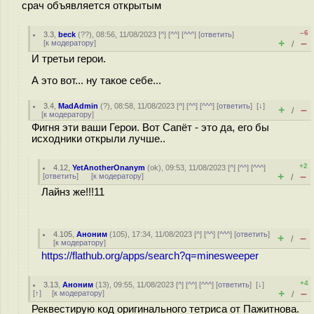
срач объявляется открытым
–6
3.3
,
beck
(
??
), 08:56, 11/08/2023 [
^
] [
^^
] [
^^^
] [
ответить
]
+
–
[
к модератору
]
/
И третьи герои.
А это вот... ну такое себе...
3.4
,
MadAdmin
(
?
), 08:58, 11/08/2023 [
^
] [
^^
] [
^^^
] [
ответить
]
[
↓
]
+
–
/
[
к модератору
]
Фигня эти ваши Герои. Вот Сапёт - это да, его бы
исходники открыли лучше..
+2
4.12
,
YetAnotherOnanym
(
ok
), 09:53, 11/08/2023 [
^
] [
^^
] [
^^^
]
+
–
[
ответить
]
[
к модератору
]
/
Лайнз же!!!11
4.105
,
Аноним
(
105
), 17:34, 11/08/2023 [
^
] [
^^
] [
^^^
] [
ответить
]
+
–
/
[
к модератору
]
https://flathub.org/apps/search?q=minesweeper
+4
3.13
,
Аноним
(
13
), 09:55, 11/08/2023 [
^
] [
^^
] [
^^^
] [
ответить
]
[
↓
]
+
–
[
↑
] [
к модератору
]
/
Реквестирую код оригинального тетриса от Пажитнова.