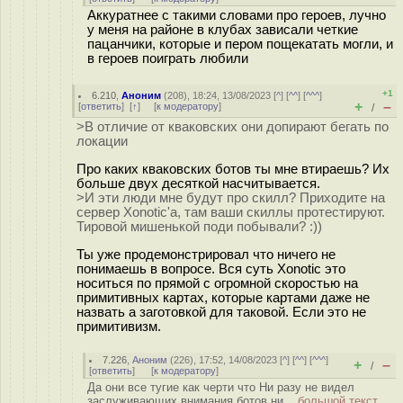
Аккуратнее с такими словами про героев, лучно
у меня на районе в клубах зависали четкие
пацанчики, которые и пером пощекатать могли, и
в героев поиграть любили
+1
6.210
,
Аноним
(
208
), 18:24, 13/08/2023 [
^
] [
^^
] [
^^^
]
+
–
[
ответить
]
[
↑
] [
к модератору
]
/
>В отличие от кваковских они допирают бегать по
локации
Про каких кваковских ботов ты мне втираешь? Их
больше двух десяткой насчитывается.
>И эти люди мне будут про скилл? Приходите на
сервер Xonotic'а, там ваши скиллы протестируют.
Тировой мишенькой поди побывали? :))
Ты уже продемонстрировал что ничего не
понимаешь в вопросе. Вся суть Xonotic это
носиться по прямой с огромной скоростью на
примитивных картах, которые картами даже не
назвать а заготовкой для таковой. Если это не
примитивизм.
7.226
,
Аноним
(
226
), 17:52, 14/08/2023 [
^
] [
^^
] [
^^^
]
+
–
/
[
ответить
]
[
к модератору
]
Да они все тугие как черти что Ни разу не видел
заслуживающих внимания ботов ни...
большой текст