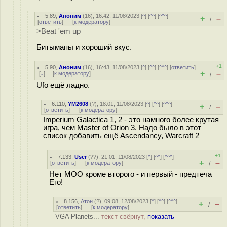
5.89
,
Аноним
(
16
), 16:42, 11/08/2023 [
^
] [
^^
] [
^^^
]
+
–
/
[
ответить
]
[
к модератору
]
>Beat 'em up
Битымапы и хороший вкус.
+1
5.90
,
Аноним
(
16
), 16:43, 11/08/2023 [
^
] [
^^
] [
^^^
] [
ответить
]
+
–
[
↓
] [
к модератору
]
/
Ufo ещё ладно.
6.110
,
YM2608
(
?
), 18:01, 11/08/2023 [
^
] [
^^
] [
^^^
]
+
–
/
[
ответить
]
[
к модератору
]
Imperium Galactica 1, 2 - это намного более крутая
игра, чем Master of Orion 3. Надо было в этот
список добавить ещё Ascendancy, Warcraft 2
+1
7.133
,
User
(
??
), 21:01, 11/08/2023 [
^
] [
^^
] [
^^^
]
+
–
[
ответить
]
[
к модератору
]
/
Нет МОО кроме второго - и первый - предтеча
Его!
8.156
,
Атон
(
?
), 09:08, 12/08/2023 [
^
] [
^^
] [
^^^
]
+
–
/
[
ответить
]
[
к модератору
]
VGA Planets...
текст свёрнут,
показать