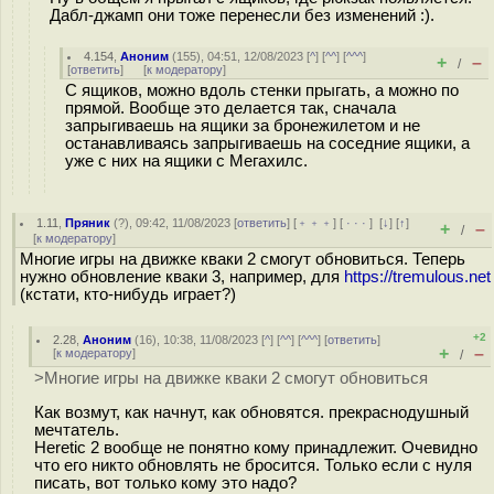
Дабл-джамп они тоже перенесли без изменений :).
4.154
,
Аноним
(
155
), 04:51, 12/08/2023 [
^
] [
^^
] [
^^^
]
+
–
/
[
ответить
]
[
к модератору
]
С ящиков, можно вдоль стенки прыгать, а можно по
прямой. Вообще это делается так, сначала
запрыгиваешь на ящики за бронежилетом и не
останавливаясь запрыгиваешь на соседние ящики, а
уже с них на ящики с Мегахилс.
1.11
,
Пряник
(
?
), 09:42, 11/08/2023 [
ответить
] [
﹢﹢﹢
] [
· · ·
]
[
↓
] [
↑
]
+
–
/
[
к модератору
]
Многие игры на движке кваки 2 смогут обновиться. Теперь
нужно обновление кваки 3, например, для
https://tremulous.net
(кстати, кто-нибудь играет?)
+2
2.28
,
Аноним
(
16
), 10:38, 11/08/2023 [
^
] [
^^
] [
^^^
] [
ответить
]
+
–
[
к модератору
]
/
>Многие игры на движке кваки 2 смогут обновиться
Как возмут, как начнут, как обновятся. прекраснодушный
мечтатель.
Heretic 2 вообще не понятно кому принадлежит. Очевидно
что его никто обновлять не бросится. Только если с нуля
писать, вот только кому это надо?