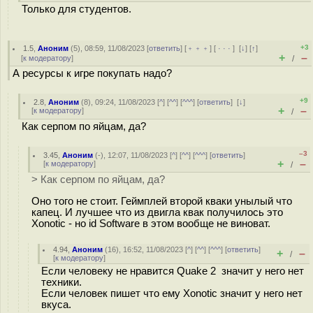
Только для студентов.
+3
1.5
,
Аноним
(
5
), 08:59, 11/08/2023 [
ответить
] [
﹢﹢﹢
] [
· · ·
]
[
↓
] [
↑
]
+
–
[
к модератору
]
/
А ресурсы к игре покупать надо?
+9
2.8
,
Аноним
(
8
), 09:24, 11/08/2023 [
^
] [
^^
] [
^^^
] [
ответить
]
[
↓
]
+
–
[
к модератору
]
/
Как серпом по яйцам, да?
–3
3.45
,
Аноним
(
-
), 12:07, 11/08/2023 [
^
] [
^^
] [
^^^
] [
ответить
]
+
–
[
к модератору
]
/
> Как серпом по яйцам, да?
Оно того не стоит. Геймплей второй кваки унылый что
капец. И лучшее что из двигла квак получилось это
Xonotic - но id Software в этом вообще не виноват.
4.94
,
Аноним
(
16
), 16:52, 11/08/2023 [
^
] [
^^
] [
^^^
] [
ответить
]
+
–
/
[
к модератору
]
Если человеку не нравится Quake 2 значит у него нет
техники.
Если человек пишет что ему Xonotic значит у него нет
вкуса.