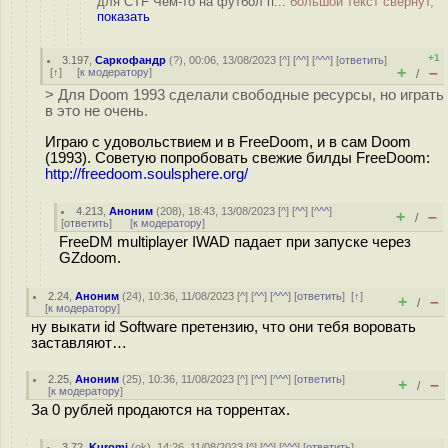
для CTF Чем-то на футбол п...
большой текст свёрнут,
показать
+1
3.197
,
Саркофандр
(
?
), 00:06, 13/08/2023 [
^
] [
^^
] [
^^^
] [
ответить
]
+
–
[
↑
] [
к модератору
]
/
> Для Doom 1993 сделали свободные ресурсы, но играть
в это не очень.
Играю с удовольствием и в FreeDoom, и в сам Doom
(1993). Советую попробовать свежие билды FreeDoom:
http://freedoom.soulsphere.org/
4.213
,
Аноним
(
208
), 18:43, 13/08/2023 [
^
] [
^^
] [
^^^
]
+
–
/
[
ответить
]
[
к модератору
]
FreeDM multiplayer IWAD падает при запуске через
GZdoom.
2.24
,
Аноним
(
24
), 10:36, 11/08/2023 [
^
] [
^^
] [
^^^
] [
ответить
]
[
↑
]
+
–
/
[
к модератору
]
ну выкати id Software претензию, что они тебя воровать
заставляют…
2.25
,
Аноним
(
25
), 10:36, 11/08/2023 [
^
] [
^^
] [
^^^
] [
ответить
]
+
–
/
[
к модератору
]
За 0 рублей продаются на торрентах.
3.72
,
Kuromi
(
ok
), 14:26, 11/08/2023 [
^
] [
^^
] [
^^^
] [
ответить
]