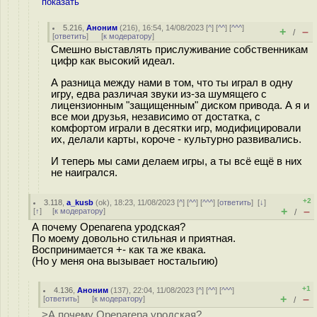
показать
5.216
,
Аноним
(
216
), 16:54, 14/08/2023 [
^
] [
^^
] [
^^^
]
+
–
/
[
ответить
]
[
к модератору
]
Смешно выставлять прислуживание собственникам
цифр как высокий идеал.
А разница между нами в том, что ты играл в одну
игру, едва различая звуки из-за шумящего с
лицензионным "защищенным" диском привода. А я и
все мои друзья, независимо от достатка, с
комфортом играли в десятки игр, модифицировали
их, делали карты, короче - культурно развивались.
И теперь мы сами делаем игры, а ты всё ещё в них
не наигрался.
+2
3.118
,
a_kusb
(
ok
), 18:23, 11/08/2023 [
^
] [
^^
] [
^^^
] [
ответить
]
[
↓
]
+
–
[
↑
] [
к модератору
]
/
А почему Openarena уродская?
По моему довольно стильная и приятная.
Воспринимается +- как та же квака.
(Но у меня она вызывает ностальгию)
+1
4.136
,
Аноним
(
137
), 22:04, 11/08/2023 [
^
] [
^^
] [
^^^
]
+
–
[
ответить
]
[
к модератору
]
/
>А почему Openarena уродская?