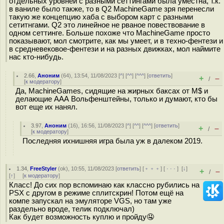
отдельных уровней с разными сеттингами была уместна, т.к.
в ваниле было также, то в Q2 MachineGame зря перенесли
такую же концепцию хаба с выбором карт с разными
сетитнгами. Q2 это линейное не рваное повествование в
одном сеттинге. Больше похоже что MachineGame просто
показывают, мол смотрите, как мы умеет, и в техно-фентези и
в средневековое-фентези и на разных движках, мол наймите
нас кто-нибудь.
2.66
,
Аноним
(
64
), 13:54, 11/08/2023 [
^
] [
^^
] [
^^^
] [
ответить
]
+
–
/
[
к модератору
]
Да, MachineGames, сидящие на жирных баксах от M$ и
делающие ААА Вольфенштейны, только и думают, кто бы
вот еще их нанял.
3.97
,
Аноним
(
16
), 16:56, 11/08/2023 [
^
] [
^^
] [
^^^
] [
ответить
]
+
–
/
[
к модератору
]
Последняя ихнишняя игра была уж в далеком 2019.
1.34
,
FreeStyler
(
ok
), 10:55, 11/08/2023 [
ответить
] [
﹢﹢﹢
] [
· · ·
]
[
↓
]
+
–
/
[
↑
] [
к модератору
]
Класс! До сих пор вспоминаю как классно рубились на
PSX с другом в режиме сплитскрин! Потом ещё на
компе запускал на эмуляторе VGS, но там уже
раздельно вроде, телик подключал)
Как будет возможность куплю и пройду🤤