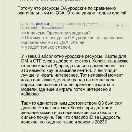
Потому что ресурсы OA уродские по сравнению
оригинальными из Q3A. Это не увидит только слепой.
5.185
,
Аноним
(
-
), 19:31, 12/08/2023 [
^
] [
^^
] [
^^^
]
+
–
/
[
ответить
]
[
к модератору
]
>>А почему Openarena уродская?
> Потому что ресурсы OA уродские по сравнению
оригинальными из Q3A. Это не
> увидит только слепой.
У квака 3 абсолютно уродские ресурсы. Карты для
DM и CTF слова доброго не стоят. Xonotic на движке
от первокваки (!!!) правда сильно допиленном - все
это намного круче заимплементил. И выглядит
лучше, и играть интереснее. Тот неловкий момент
когда пользаки сделали гранда на его же поле
нарисовав намного более приличные карты и
модели, где еще и играть потом интересно и
кайфово.
Так что единственным достоинством Q3 был сам
движок. Но как показал Xonotic при должном
желании можно и из первокваковского было - и
сильно покруче. Так что спасибо iD за щедрость,
конечно, но куда их такие и зачем в 2023?