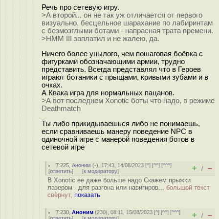
Речь про сетевую игру.
>А второй... он не так уж отличается от первого
визуально, бесцельное шарахание по лабиринтам
с безмозглыми ботами - напрасная трата времени.
>HMM III заплатил и не жалею, да.
Ничего более унылого, чем пошаговая боёвка с
фигурками обозначающими армии, трудно
представить. Всегда представлял что в Героев
играют ботаники с прыщами, кривыми зубами и в
очках.
А Квака игра для нормальных пацанов.
>А вот последнем Xonotic боты что надо, в режиме
Deathmatch
Ты либо прикидываешься либо не понимаешь,
если сравниваешь манеру поведение NPC в
одиночной игре с манерой поведения ботов в
сетевой игре
7.225
,
Аноним
(
-
), 17:43, 14/08/2023 [
^
] [
^^
] [
^^^
]
+
–
/
[
ответить
]
[
к модератору
]
В Xonotic ее даже больше надо Скажем прыжки
лазером - для разгона или навигиров...
большой текст
свёрнут,
показать
7.230
,
Аноним
(
230
), 08:11, 15/08/2023 [
^
] [
^^
] [
^^^
]
+
–
/
[
ответить
]
[
к модератору
]