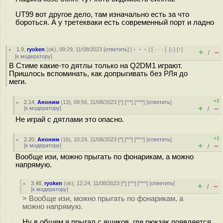
UT99 вот другое дело, там изначально есть за что
бороться. А у третекваки есть современный порт и ладно
1.9
,
ryoken
(
ok
), 09:29, 11/08/2023 [
ответить
] [
﹢﹢﹢
] [
· · ·
]
[
↓
] [
↑
]
+
–
/
[
к модератору
]
В Стиме какие-то дятлы только на Q2DM1 играют.
Пришлось вспоминать, как допрыгивать без РЛя до
меги.
+2
2.14
,
Аноним
(
13
), 09:56, 11/08/2023 [
^
] [
^^
] [
^^^
] [
ответить
]
+
–
[
к модератору
]
/
Не играй с дятлами это опасно.
+1
2.20
,
Аноним
(
16
), 10:24, 11/08/2023 [
^
] [
^^
] [
^^^
] [
ответить
]
+
–
[
к модератору
]
/
Вообще изи, можно прыгать по фонарикам, а можно
напрямую.
3.48
,
ryoken
(
ok
), 12:24, 11/08/2023 [
^
] [
^^
] [
^^^
] [
ответить
]
+
–
/
[
к модератору
]
> Вообще изи, можно прыгать по фонарикам, а
можно напрямую.
Ну в общем я прыгал с ящиков, где рюкзак появляется.