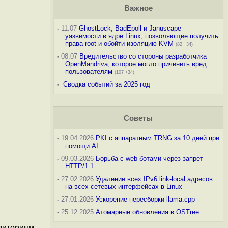
Важное
-
11.07
GhostLock, BadEpoll и Januscape -
уязвимости в ядре Linux, позволяющие получить
права root и обойти изоляцию KVM
(82 +34)
-
08.07
Вредительство со стороны разработчика
OpenMandriva, которое могло причинить вред
пользователям
(107 +34)
-
Сводка событий за 2025 год
Советы
-
19.04.2026
PKI с аппаратным TRNG за 10 дней при
помощи AI
-
09.03.2026
Борьба с web-ботами через запрет
HTTP/1.1
-
27.02.2026
Удаление всех IPv6 link-local адресов
на всех сетевых интерфейсах в Linux
-
27.01.2026
Ускорение пересборки llama.cpp
-
25.12.2025
Атомарные обновления в OSTree
зиториям,