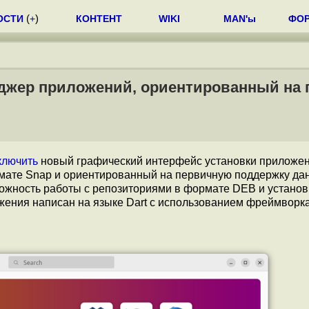
ОСТИ
(
+
)
КОНТЕНТ
WIKI
MAN'ы
ФО
еджер приложений, ориентированный на 
ключить
новый графический интерфейс установки приложе
рмате Snap и ориентированный на первичную поддержку да
ожность работы с репозиториями в формате DEB и установ
ения написан на языке Dart с использованием фреймворка 