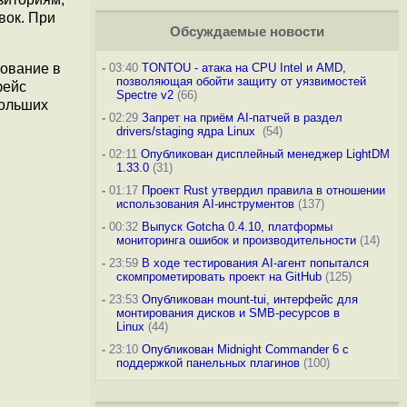
вок. При
Обсуждаемые новости
сование в
-
03:40
TONTOU - атака на CPU Intel и AMD,
позволяющая обойти защиту от уязвимостей
фейс
Spectre v2
(66)
больших
-
02:29
Запрет на приём AI-патчей в раздел
drivers/staging ядра Linux
(54)
-
02:11
Опубликован дисплейный менеджер LightDM
1.33.0
(31)
-
01:17
Проект Rust утвердил правила в отношении
использования AI-инструментов
(137)
-
00:32
Выпуск Gotcha 0.4.10, платформы
мониторинга ошибок и производительности
(14)
-
23:59
В ходе тестирования AI-агент попытался
скомпрометировать проект на GitHub
(125)
-
23:53
Опубликован mount-tui, интерфейс для
монтирования дисков и SMB-ресурсов в
Linux
(44)
-
23:10
Опубликован Midnight Commander 6 c
поддержкой панельных плагинов
(100)