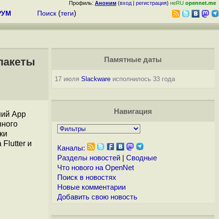
Профиль:
Аноним
(
вход
|
регистрация
)
неRU
opennet.me
РУМ
Поиск
(
теги
)
пакеты
Памятные даты
17 июля
Slackware
исполнилось 33 года
Навигация
ний App
нного
ки
Flutter и
Каналы:
Разделы новостей
|
Сводные
Что нового на OpenNet
Поиск в новостях
Новые комментарии
Добавить свою новость