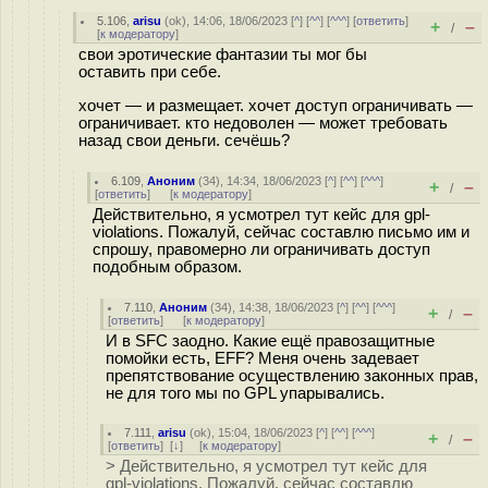
5.106
,
arisu
(
ok
), 14:06, 18/06/2023 [
^
] [
^^
] [
^^^
] [
ответить
]
+
–
/
[
к модератору
]
свои эротические фантазии ты мог бы
оставить при себе.
хочет — и размещает. хочет доступ ограничивать —
ограничивает. кто недоволен — может требовать
назад свои деньги. сечёшь?
6.109
,
Аноним
(
34
), 14:34, 18/06/2023 [
^
] [
^^
] [
^^^
]
+
–
/
[
ответить
]
[
к модератору
]
Действительно, я усмотрел тут кейс для gpl-
violations. Пожалуй, сейчас составлю письмо им и
спрошу, правомерно ли ограничивать доступ
подобным образом.
7.110
,
Аноним
(
34
), 14:38, 18/06/2023 [
^
] [
^^
] [
^^^
]
+
–
/
[
ответить
]
[
к модератору
]
И в SFC заодно. Какие ещё правозащитные
помойки есть, EFF? Меня очень задевает
препятствование осуществлению законных прав,
не для того мы по GPL упарывались.
7.111
,
arisu
(
ok
), 15:04, 18/06/2023 [
^
] [
^^
] [
^^^
]
+
–
/
[
ответить
]
[
↓
] [
к модератору
]
> Действительно, я усмотрел тут кейс для
gpl-violations. Пожалуй, сейчас составлю