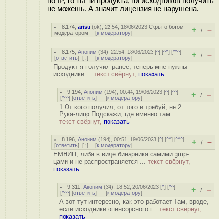
по IP, то ты ни продукта, ни исходников получить
не можешь. А значит лицензия не нарушена.
8.174
,
arisu
(
ok
), 22:54, 18/06/2023
Скрыто ботом-
+
–
/
модератором
[
к модератору
]
8.175
,
Аноним
(
34
), 22:54, 18/06/2023 [
^
] [
^^
] [
^^^
]
+
–
/
[
ответить
]
[
↓
] [
к модератору
]
Продукт я получил ранее, теперь мне нужны
исходники ...
текст свёрнут,
показать
9.194
,
Аноним
(
194
), 00:44, 19/06/2023 [
^
] [
^^
]
+
–
/
[
^^^
] [
ответить
]
[
к модератору
]
1 От кого получил, от того и требуй, не 2
Рука-лицо Подскажи, где именно там...
текст свёрнут,
показать
8.196
,
Аноним
(
194
), 00:51, 19/06/2023 [
^
] [
^^
] [
^^^
]
+
–
/
[
ответить
]
[
↑
] [
к модератору
]
ЕМНИП, либа в виде бинарника самими gmp-
цами и не распространяется ...
текст свёрнут,
показать
9.311
,
Аноним
(
34
), 18:52, 20/06/2023 [
^
] [
^^
]
+
–
/
[
^^^
] [
ответить
]
[
к модератору
]
А вот тут интересно, как это работает Там, вроде,
если исходники опенсорсного г...
текст свёрнут,
показать