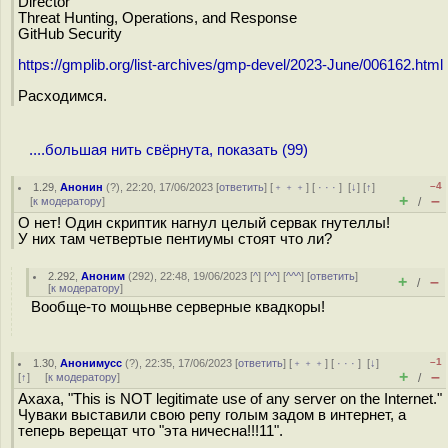
Director
Threat Hunting, Operations, and Response
GitHub Security
https://gmplib.org/list-archives/gmp-devel/2023-June/006162.html
Расходимся.
....большая нить свёрнута, показать (99)
–4
1.29
,
Анонин
(
?
), 22:20, 17/06/2023 [
ответить
] [
﹢﹢﹢
] [
· · ·
]
[
↓
] [
↑
]
+
–
[
к модератору
]
/
О нет! Один скриптик нагнул целый сервак гнутеллы!
У них там четвертые пентиумы стоят что ли?
2.292
,
Аноним
(
292
), 22:48, 19/06/2023 [
^
] [
^^
] [
^^^
] [
ответить
]
+
–
/
[
к модератору
]
Вообще-то мощьнве серверные квадкоры!
–1
1.30
,
Анонимусс
(
?
), 22:35, 17/06/2023 [
ответить
] [
﹢﹢﹢
] [
· · ·
]
[
↓
]
+
–
[
↑
] [
к модератору
]
/
Ахаха, "This is NOT legitimate use of any server on the Internet."
Чуваки выставили свою репу голым задом в интернет, а
теперь верещат что "эта ничесна!!!11".