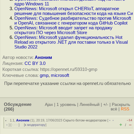
ядро Windows 11
OpenNews: Microsoft открыл CHERIoT, аппаратное
решение для повышения безопасности кода на языке Си
OpenNews: Судебное разбирательство против Microsoft
и OpenAI, связанное с генератором кода GitHub Copilot
OpenNews: Microsoft вводит запрет на продажу
открытого ПО через Microsoft Store
OpenNews: Microsoft удалил функциональность Hot
Reload из открытого .NET для поставки только в Visual
Studio 2022
Автор новости:
Аноним
Лицензия:
CC BY 3.0
Короткая ссылка: https://opennet.ru/59310-gmp
Ключевые слова:
gmp
,
microsoft
При перепечатке указание ссылки на opennet.ru обязательно
Обсуждение
Ajax
|
1 уровень
|
Линейный
|
+/-
|
Раскрыть
(266)
всё
|
RSS
1.1
,
Аноним
(
1
), 20:19, 17/06/2023
Скрыто ботом-модератором
[
﹢﹢
–14
+
–
﹢
] [
· · ·
] [
к модератору
]
/