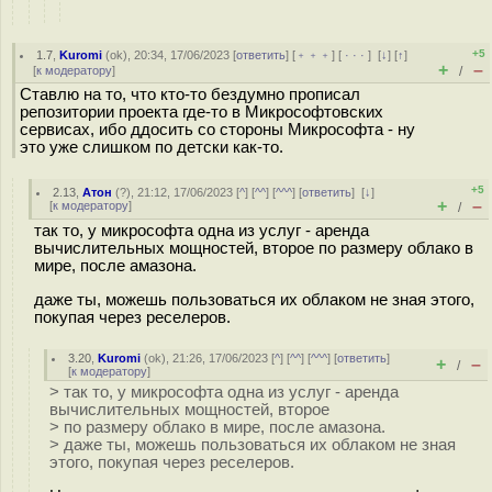
+5
1.7
,
Kuromi
(
ok
), 20:34, 17/06/2023 [
ответить
] [
﹢﹢﹢
] [
· · ·
]
[
↓
] [
↑
]
+
–
[
к модератору
]
/
Ставлю на то, что кто-то бездумно прописал
репозитории проекта где-то в Микрософтовских
сервисах, ибо ддосить со стороны Микрософта - ну
это уже слишком по детски как-то.
+5
2.13
,
Атон
(
?
), 21:12, 17/06/2023 [
^
] [
^^
] [
^^^
] [
ответить
]
[
↓
]
+
–
[
к модератору
]
/
так то, у микрософта одна из услуг - аренда
вычислительных мощностей, второе по размеру облако в
мире, после амазона.
даже ты, можешь пользоваться их облаком не зная этого,
покупая через реселеров.
3.20
,
Kuromi
(
ok
), 21:26, 17/06/2023 [
^
] [
^^
] [
^^^
] [
ответить
]
+
–
/
[
к модератору
]
> так то, у микрософта одна из услуг - аренда
вычислительных мощностей, второе
> по размеру облако в мире, после амазона.
> даже ты, можешь пользоваться их облаком не зная
этого, покупая через реселеров.