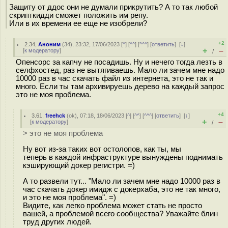
Защиту от ддос они не думали прикрутить? А то так любой
скрипткидди сможет положить им репу.
Или в их времени ее еще не изобрели?
+2
2.34
,
Аноним
(
34
), 23:32, 17/06/2023 [
^
] [
^^
] [
^^^
] [
ответить
]
[
↓
]
+
–
[
к модератору
]
/
Опенсорс за капчу не посадишь. Ну и нечего тогда лезть в
селфхостед, раз не вытягиваешь. Мало ли зачем мне надо
10000 раз в час скачать файл из интернета, это не так и
много. Если ты там архивируешь дерево на каждый запрос
это не моя проблема.
+4
3.61
,
freehck
(
ok
), 07:18, 18/06/2023 [
^
] [
^^
] [
^^^
] [
ответить
]
[
↓
]
+
–
[
к модератору
]
/
> это не моя проблема
Ну вот из-за таких вот остолопов, как ты, мы
теперь в каждой инфраструктуре вынуждены поднимать
кэширующий докер регистри. =)
А то развели тут... "Мало ли зачем мне надо 10000 раз в
час скачать докер имидж с докерхаба, это не так много,
и это не моя проблема". =)
Видите, как легко проблема может стать не просто
вашей, а проблемой всего сообщества? Уважайте блин
труд других людей.