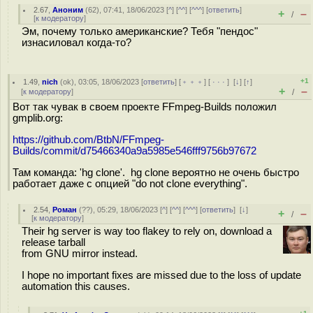
2.67
,
Аноним
(
62
), 07:41, 18/06/2023 [
^
] [
^^
] [
^^^
] [
ответить
]
+
–
/
[
к модератору
]
Эм, почему только американские? Тебя "пендос"
изнасиловал когда-то?
+1
1.49
,
nich
(
ok
), 03:05, 18/06/2023 [
ответить
] [
﹢﹢﹢
] [
· · ·
]
[
↓
] [
↑
]
+
–
[
к модератору
]
/
Вот так чувак в своем проекте FFmpeg-Builds положил
gmplib.org:
https://github.com/BtbN/FFmpeg-
Builds/commit/d75466340a9a5985e546fff9756b97672
Там команда: 'hg clone'. hg clone вероятно не очень быстро
работает даже с опцией "do not clone everything".
2.54
,
Роман
(
??
), 05:29, 18/06/2023 [
^
] [
^^
] [
^^^
] [
ответить
]
[
↓
]
+
–
/
[
к модератору
]
Their hg server is way too flakey to rely on, download a
release tarball
from GNU mirror instead.
I hope no important fixes are missed due to the loss of update
automation this causes.