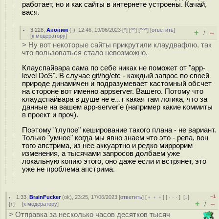
работает, но и как сайты в интернете устроены. Качай,
вася.
3.228
,
Аноним
(
-
), 12:46, 19/06/2023 [
^
] [
^^
] [
^^^
] [
ответить
]
+
–
/
[
к модератору
]
> Ну вот некоторые сайты прикрутили клаудвафлю, так
что пользоваться стало невозможно.
Клауспайвара сама по себе никак не поможет от "app-
level DoS". В случае git/hg/etc - каждый запрос по своей
природе динамичен и подразумевает кастомный обсчет
на стороне вот именно appserver. Вашего. Потому что
клаудспайвара в душе не е...т какая там логика, что за
данные на вашем app-server'е (например какие коммиты
в проект и проч).
Поэтому "глупое" кеширование такого плана - не вариант.
Только "умное" когда мы явно знаем что это - репа, вон
того апстрима, из нее аккуартно и редко миррорим
изменения, а тысячами запросов долбаем уже
локальную копию этого, оно даже если и встрянет, это
уже не проблема апстрима.
–1
1.33
,
BrainFucker
(
ok
), 23:25, 17/06/2023 [
ответить
] [
﹢﹢﹢
] [
· · ·
]
[
↓
]
+
–
[
↑
] [
к модератору
]
/
> Отправка за несколько часов десятков тысяч