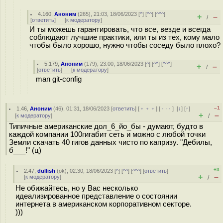
4.160
,
Аноним
(
265
), 21:03, 18/06/2023 [
^
] [
^^
] [
^^^
]
+
–
/
[
ответить
]
[
к модератору
]
И ты можешь гарантировать, что все, везде и всегда
соблюдают лучшие практики, или ты из тех, кому мало
чтобы было хорошо, нужно чтобы соседу было плохо?
5.179
,
Аноним
(
179
), 23:00, 18/06/2023 [
^
] [
^^
] [
^^^
]
+
–
/
[
ответить
]
[
к модератору
]
man git-config
–1
1.46
,
Аноним
(
46
), 01:31, 18/06/2023 [
ответить
] [
﹢﹢﹢
] [
· · ·
]
[
↓
] [
↑
]
+
–
[
к модератору
]
/
Типичные американские дол_6_йо_бы - думают, будто в
каждой компании 100гигабит сеть и можно с любой точки
Земли скачать 40 гигов данных чисто по капризу. "Дебилы,
б___!" (ц)
+3
2.47
,
dullish
(
ok
), 02:30, 18/06/2023 [
^
] [
^^
] [
^^^
] [
ответить
]
+
–
[
к модератору
]
/
Не обижайтесь, но у Вас несколько
идеализированное представление о состоянии
интернета в американском корпоративном секторе.
)))