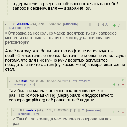
а держатели серверов не обязаны отвечать на любой
запрос к серверу. взял — и забанил. ой.
1.38
,
Аноним
(
36
), 00:03, 18/06/2023 [
ответить
] [
﹢﹢﹢
] [
· · ·
]
[
↓
] [
↑
]
+
–
/
[
к модератору
]
>Отправка за несколько часов десятков тысяч запросов,
многие из которых выполняют команду клонирования
репозитория
А всё потому, что большинство софта не использует --
depth=1 и частичные клоны. Частичные клоны не используют
потому, что для них нужно кучу всратых аргументов
передать, и никто с этим (ну, кроме меня) заморачиваться не
стал.
+1
2.50
,
nich
(
ok
), 03:35, 18/06/2023 [
^
] [
^^
] [
^^^
] [
ответить
]
+
–
[
к модератору
]
/
Там была команда частичного клонирования как
раз. Но комбинация Hg (меркуриал) и подкроватного
сервера gmplib.org всё равно от неё падали.
3.68
,
freehck
(
ok
), 07:45, 18/06/2023 [
^
] [
^^
] [
^^^
] [
ответить
]
+
–
/
[
к модератору
]
> Там была команда частичного клонирования как
раз.