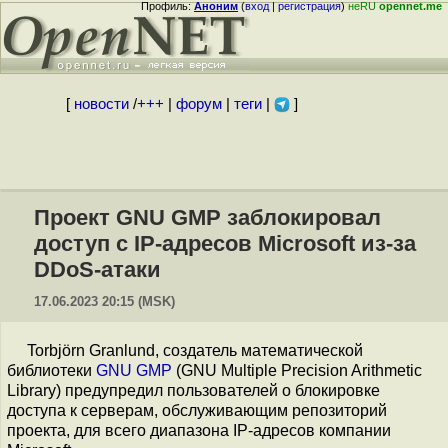
Профиль:
Аноним
(
вход
|
регистрация
)
неRU
opennet.me
[
новости
/
+++
|
форум
|
теги
|
]
Проект GNU GMP заблокировал
доступ с IP-адресов Microsoft из-за
DDoS-атаки
17.06.2023 20:15 (MSK)
Torbjörn Granlund, создатель математической
библиотеки
GNU GMP
(GNU Multiple Precision Arithmetic
Library) предупредил пользователей о блокировке
доступа к серверам, обслуживающим репозиторий
проекта, для всего диапазона IP-адресов компании