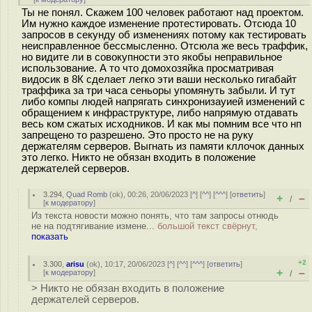
Ты не понял. Скажем 100 человек работают над проектом.
Им нужно каждое изменение протестировать. Отсюда 10
запросов в секунду об изменениях потому как тестировать
неисправленное бессмысленно. Отсюла же весь траффик,
но видите ли в совокупности это якобы неправильное
использование. А то что домохозяйка просматривая
видосик в 8К сделает легко эти ваши несколько гигабайт
траффика за три часа сеньоры упомянуть забыли. И тут
либо компы людей напрягать синхронизауией изменений с
обращением к инфраструктуре, либо напрямую отдавать
весь ком сжатых исходников. И как мы помним все что нп
запрещено то разрешено. Это просто не на руку
держателям серверов. Выгнать из памяти кллочок данных
это легко. Никто не обязан входить в положение
держателей серверов.
3.294
,
Quad Romb
(
ok
), 00:26, 20/06/2023 [
^
] [
^^
] [
^^^
] [
ответить
]
+
–
/
[
к модератору
]
Из текста новости можно понять, что там запросы отнюдь
не на подтягивание измене...
большой текст свёрнут,
показать
+2
3.300
,
arisu
(
ok
), 10:17, 20/06/2023 [
^
] [
^^
] [
^^^
] [
ответить
]
+
–
[
к модератору
]
/
> Никто не обязан входить в положение
держателей серверов.