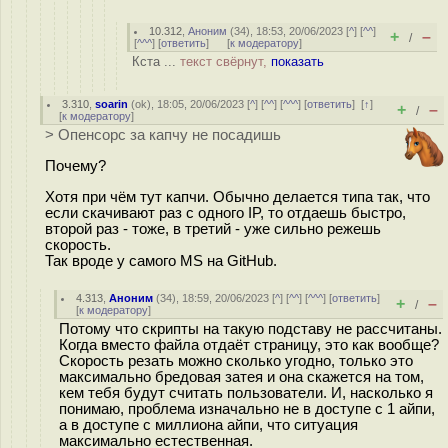
10.312
,
Аноним
(
34
), 18:53, 20/06/2023 [
^
] [
^^
]
+
–
/
[
^^^
] [
ответить
]
[
к модератору
]
Кста ...
текст свёрнут,
показать
3.310
,
soarin
(
ok
), 18:05, 20/06/2023 [
^
] [
^^
] [
^^^
] [
ответить
]
[
↑
]
+
–
/
[
к модератору
]
> Опенсорс за капчу не посадишь
Почему?
Хотя при чём тут капчи. Обычно делается типа так, что
если скачивают раз с одного IP, то отдаешь быстро,
второй раз - тоже, в третий - уже сильно режешь
скорость.
Так вроде у самого MS на GitHub.
4.313
,
Аноним
(
34
), 18:59, 20/06/2023 [
^
] [
^^
] [
^^^
] [
ответить
]
+
–
/
[
к модератору
]
Потому что скрипты на такую подставу не рассчитаны.
Когда вместо файла отдаёт страницу, это как вообще?
Скорость резать можно сколько угодно, только это
максимально бредовая затея и она скажется на том,
кем тебя будут считать пользователи. И, насколько я
понимаю, проблема изначально не в доступе с 1 айпи,
а в доступе с миллиона айпи, что ситуация
максимально естественная.