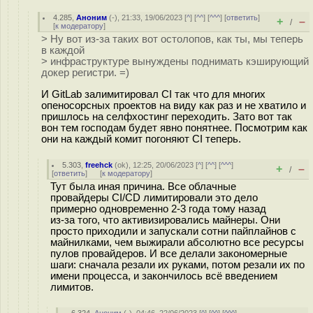
4.285
,
Аноним
(
-
), 21:33, 19/06/2023 [
^
] [
^^
] [
^^^
] [
ответить
]
+
–
/
[
к модератору
]
> Ну вот из-за таких вот остолопов, как ты, мы теперь
в каждой
> инфраструктуре вынуждены поднимать кэширующий
докер регистри. =)
И GitLab залимитировал CI так что для многих
опеносорсных проектов на виду как раз и не хватило и
пришлось на селфхостинг переходить. Зато вот так
вон тем господам будет явно понятнее. Посмотрим как
они на каждый комит погоняют CI теперь.
5.303
,
freehck
(
ok
), 12:25, 20/06/2023 [
^
] [
^^
] [
^^^
]
+
–
/
[
ответить
]
[
к модератору
]
Тут была иная причина. Все облачные
провайдеры CI/CD лимитировали это дело
примерно одновременно 2-3 года тому назад
из-за того, что активизировались майнеры. Они
просто приходили и запускали сотни пайплайнов с
майнилками, чем выжирали абсолютно все ресурсы
пулов провайдеров. И все делали закономерные
шаги: сначала резали их руками, потом резали их по
имени процесса, и закончилось всё введением
лимитов.