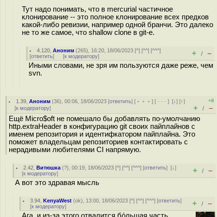
Тут надо понимать, что в mercurial частичное
клонирование -- это полное клонирование всех предков
какой-либо ревизии, например одной бранчи. Это далеко
не то же самое, что shallow clone в git-е.
4.120
,
Аноним
(
265
), 16:20, 18/06/2023 [
^
] [
^^
] [
^^^
]
+
–
/
[
ответить
]
[
к модератору
]
Иными словами, не зря им пользуются даже реже, чем
svn.
+8
1.39
,
Аноним
(
36
), 00:06, 18/06/2023 [
ответить
] [
﹢﹢﹢
] [
· · ·
]
[
↓
] [
↑
]
+
–
[
к модератору
]
/
Ещё Micro$oft не помешало бы добавлять по-умолчанию
http.extraHeader в конфигурацию git своих пайплайнов с
именем репозитория и идентифкатором пайплайна. Это
поможет владельцам репозиториев контактировать с
нерадивыми любителями CI напрямую.
2.42
,
Витюшка
(
?
), 00:19, 18/06/2023 [
^
] [
^^
] [
^^^
] [
ответить
]
[
↓
]
+
–
/
[
к модератору
]
А вот это здравая мысль
3.94
,
KenyaWest
(
ok
), 13:00, 18/06/2023 [
^
] [
^^
] [
^^^
] [
ответить
]
+
–
/
[
к модератору
]
Ага, и из-за этого отвалится бо́льшая часть