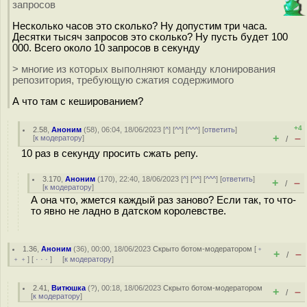
запросов
Несколько часов это сколько? Ну допустим три часа.
Десятки тысяч запросов это сколько? Ну пусть будет 100
000. Всего около 10 запросов в секунду
> многие из которых выполняют команду клонирования
репозитория, требующую сжатия содержимого
А что там с кешированием?
+4
2.58
,
Аноним
(
58
), 06:04, 18/06/2023 [
^
] [
^^
] [
^^^
] [
ответить
]
+
–
[
к модератору
]
/
10 раз в секунду просить сжать репу.
3.170
,
Аноним
(
170
), 22:40, 18/06/2023 [
^
] [
^^
] [
^^^
] [
ответить
]
+
–
/
[
к модератору
]
А она что, жмется каждый раз заново? Если так, то что-
то явно не ладно в датском королевстве.
1.36
,
Аноним
(
36
), 00:00, 18/06/2023
Скрыто ботом-модератором
[
﹢
+
–
/
﹢﹢
] [
· · ·
] [
к модератору
]
2.41
,
Витюшка
(
?
), 00:18, 18/06/2023
Скрыто ботом-модератором
+
–
/
[
к модератору
]