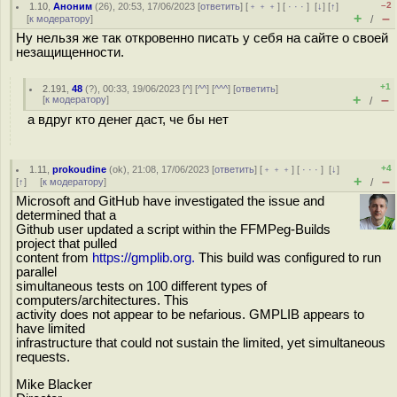
–2
1.10
,
Аноним
(
26
), 20:53, 17/06/2023 [
ответить
] [
﹢﹢﹢
] [
· · ·
]
[
↓
] [
↑
]
+
–
[
к модератору
]
/
Ну нельзя же так откровенно писать у себя на сайте о своей
незащищенности.
+1
2.191
,
48
(
?
), 00:33, 19/06/2023 [
^
] [
^^
] [
^^^
] [
ответить
]
+
–
[
к модератору
]
/
а вдруг кто денег даст, че бы нет
+4
1.11
,
prokoudine
(
ok
), 21:08, 17/06/2023 [
ответить
] [
﹢﹢﹢
] [
· · ·
]
[
↓
]
+
–
[
↑
] [
к модератору
]
/
Microsoft and GitHub have investigated the issue and
determined that a
Github user updated a script within the FFMPeg-Builds
project that pulled
content from
https://gmplib.org.
This build was configured to run
parallel
simultaneous tests on 100 different types of
computers/architectures. This
activity does not appear to be nefarious. GMPLIB appears to
have limited
infrastructure that could not sustain the limited, yet simultaneous
requests.
Mike Blacker