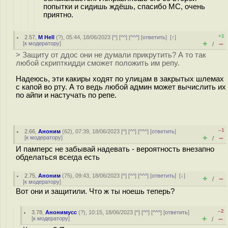
попытки и сидишь ждёшь, спасибо МС, очень
приятно.
+1
2.57
,
M Hell
(
?
), 05:44, 18/06/2023 [
^
] [
^^
] [
^^^
] [
ответить
]
[
↑
]
+
–
[
к модератору
]
/
> Защиту от ддос они не думали прикрутить? А то так
любой скрипткидди сможет положить им репу.
Надеюсь, эти какиры ходят по улицам в закрытых шлемах
с капой во рту. А то ведь любой админ может вычислить их
по айпи и настучать по репе.
–1
2.66
,
Аноним
(
62
), 07:39, 18/06/2023 [
^
] [
^^
] [
^^^
] [
ответить
]
+
–
[
к модератору
]
/
И памперс не забывай надевать - вероятность внезапно
обделаться всегда есть
2.75
,
Аноним
(
75
), 09:43, 18/06/2023 [
^
] [
^^
] [
^^^
] [
ответить
]
[
↓
]
+
–
/
[
к модератору
]
Вот они и защитили. Что ж ты ноешь теперь?
–2
3.78
,
Анонимусс
(
?
), 10:15, 18/06/2023 [
^
] [
^^
] [
^^^
] [
ответить
]
+
–
[
к модератору
]
/