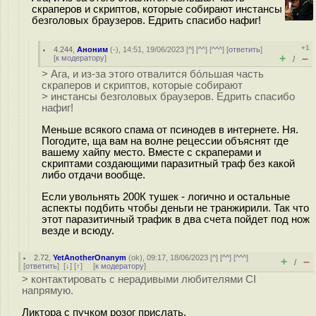
скраперов и скриптов, которые собирают инстансы
безголовых браузеров. Едрить спасибо нафиг!
+1
4.244
,
Аноним
(
-
), 14:51, 19/06/2023 [
^
] [
^^
] [
^^^
] [
ответить
]
+
–
[
к модератору
]
/
> Ага, и из-за этого отвалится бо́льшая часть
скраперов и скриптов, которые собирают
> инстансы безголовых браузеров. Едрить спасибо
нафиг!
Меньше всякого спама от псинодев в интернете. Ня.
Погодите, ща вам на волне рецессии объяснят где
вашему хайпу место. Вместе с скраперами и
скриптами создающими паразитный траф без какой
либо отдачи вообще.
Если увольнять 200К тушек - логично и остальные
аспекты подбить чтобы деньги не транжирили. Так что
этот паразитичный трафик в два счета пойдет под нож
везде и всюду.
2.72
,
YetAnotherOnanym
(
ok
), 09:17, 18/06/2023 [
^
] [
^^
] [
^^^
]
+
–
/
[
ответить
]
[
↓
] [
↑
] [
к модератору
]
> контактировать с нерадивыми любителями CI
напрямую.
Ликтора с пучком розог прислать.