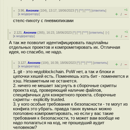
+1
3.96
,
Аноним
(
104
), 13:17, 18/06/2023 [
^
] [
^^
] [
^^^
] [
ответить
]
+
–
[
к модератору
]
/
стелс-пихоту с пневмопихами
+1
2.121
,
Аноним
(
265
), 16:23, 18/06/2023 [
^
] [
^^
] [
^^^
] [
ответить
]
[
↑
]
+
–
[
к модератору
]
/
А так же позволит идентифицировать пацплайны
отдельных проектов и компрометировать их. Отличная
идея, но спасибо, не надо.
3.127
,
Аноним
(
104
), 16:39, 18/06/2023 [
^
] [
^^
] [
^^^
] [
ответить
]
+
–
/
[
к модератору
]
1. git - это недоblockchain. PoW нет, а так и блоки и
цепочки хешей есть. Поменяешь хоть бит - поменяется и
хэш. Незаметным не останется.
2. ничего не мешает засунуть в сборочные скрипты
проекта код, проверяющий наличие файлов,
специфичных для конкретного проекта. сборочные
скрипты - explicitly trusted.
3. у кого особые требования к безопасности - те могут из
конфига это убрать. правда таких вумных можно
поголовно компрометировать, но если у вас такие
требования к безопасности, то может вам вообще не
надо полагаться на код, не прошедший аудит
человеком?