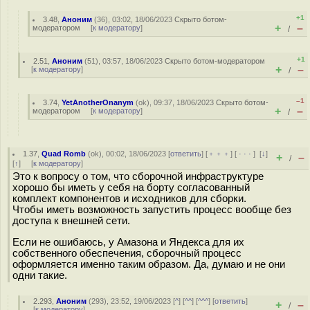
+1
3.48
,
Аноним
(
36
), 03:02, 18/06/2023
Скрыто ботом-
+
–
модератором
[
к модератору
]
/
+1
2.51
,
Аноним
(
51
), 03:57, 18/06/2023
Скрыто ботом-модератором
+
–
[
к модератору
]
/
–1
3.74
,
YetAnotherOnanym
(
ok
), 09:37, 18/06/2023
Скрыто ботом-
+
–
модератором
[
к модератору
]
/
1.37
,
Quad Romb
(
ok
), 00:02, 18/06/2023 [
ответить
] [
﹢﹢﹢
] [
· · ·
]
[
↓
]
+
–
/
[
↑
] [
к модератору
]
Это к вопросу о том, что сборочной инфраструктуре
хорошо бы иметь у себя на борту согласованный
комплект компонентов и исходников для сборки.
Чтобы иметь возможность запустить процесс вообще без
доступа к внешней сети.
Если не ошибаюсь, у Амазона и Яндекса для их
собственного обеспечения, сборочный процесс
оформляется именно таким образом. Да, думаю и не они
одни такие.
2.293
,
Аноним
(
293
), 23:52, 19/06/2023 [
^
] [
^^
] [
^^^
] [
ответить
]
+
–
/
[
к модератору
]