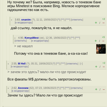
Ну почему же? Была, например, новость о теневом бане
игры Minetest в поисковике Bing. Мелкое корпоративное
гадюшничество как есть.
+2
3.83
,
onanim
(
?
), 11:11, 18/06/2023 [
^
] [
^^
] [
^^^
] [
ответить
]
+
–
[
к модератору
]
/
дай ссылку, пожалуйста, я не нашёл.
+5
4.90
,
KenyaWest
(
ok
), 12:36, 18/06/2023 [
^
] [
^^
] [
^^^
]
+
–
[
ответить
]
[
к модератору
]
/
> не нашел
Потому что она в теневом бане, а-ха-ха-хах!
+2
2.55
,
M Hell
(
?
), 05:31, 18/06/2023 [
^
] [
^^
] [
^^^
] [
ответить
]
[
↑
]
+
–
[
к модератору
]
/
> зачем это здесь? мало-ли что где происходит
Все факапы M$ должны быть запротоколированы.
2.62
,
Аноним
(
62
), 07:23, 18/06/2023 [
^
] [
^^
] [
^^^
] [
ответить
]
+
–
/
[
к модератору
]
Зачем ты здесь? Мало ли что где происходит