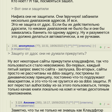
Кто ноет? Я так, посмеяться зашел.
> Вот они и защитили
Нифига они не защитили. Они !вручную! забанили
несколько диапазонов адресов. И все.
Это не защита от ддос. Если бы их действительно
ддосили, то никаких диапазонов не было бы и они бы
замахались баннить по одному адресу. Ну и разумеется
это должно делаться автоматически, а не ручками.
2.81
,
anonymous
(
??
), 10:31, 18/06/2023 [
^
] [
^^
] [
^^^
] [
ответить
]
[
↑
]
+
–
/
[
к модератору
]
> Защиту от ддос они не думали прикрутить?
Ну вот некоторые сайты прикрутили клаудвафлю, так что
пользоваться стало невозможно. Во-первых, каждый
пятый запрос вместо сайта - заглушка. Во-вторых, сайты
просто не рассчитаны на ddos-защиту, построены по
динамическому принципу, постоянно что-то подгружают
яваскриптом, и это что-то не грузится из-за ddos защиты. Я
вот перестал author.today из-за этого пользоваться, теперь
только качаю книги локально на комп и читаю десктопным
приложением.
3.119
,
Аноним
(
265
), 16:17, 18/06/2023 [
^
] [
^^
] [
^^^
] [
ответить
]
+
–
/
[
к модератору
]
Заметно, что ты не только не знаешь как Клаудфлэр