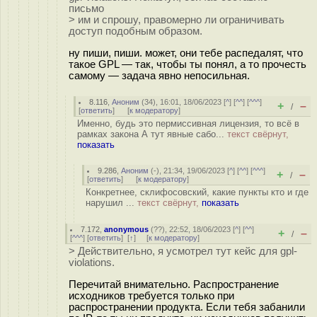
письмо
> им и спрошу, правомерно ли ограничивать
доступ подобным образом.
ну пиши, пиши. может, они тебе распедалят, что
такое GPL — так, чтобы ты понял, а то прочесть
самому — задача явно непосильная.
8.116
,
Аноним
(
34
), 16:01, 18/06/2023 [
^
] [
^^
] [
^^^
]
+
–
/
[
ответить
]
[
к модератору
]
Именно, будь это пермиссивная лицензия, то всё в
рамках закона А тут явные сабо...
текст свёрнут,
показать
9.286
,
Аноним
(
-
), 21:34, 19/06/2023 [
^
] [
^^
] [
^^^
]
+
–
/
[
ответить
]
[
к модератору
]
Конкретнее, склифосовский, какие пункты кто и где
нарушил ...
текст свёрнут,
показать
7.172
,
anonymous
(
??
), 22:52, 18/06/2023 [
^
] [
^^
]
+
–
/
[
^^^
] [
ответить
]
[
↑
] [
к модератору
]
> Действительно, я усмотрел тут кейс для gpl-
violations.
Перечитай внимательно. Распространение
исходников требуется только при
распространении продукта. Если тебя забанили