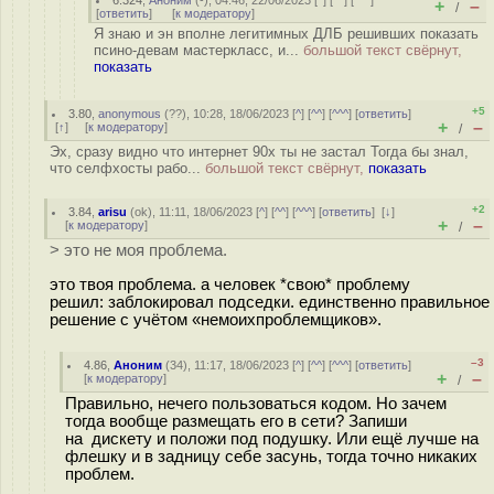
6.324
,
Аноним
(
-
), 04:46, 22/06/2023 [
^
] [
^^
] [
^^^
]
+
–
/
[
ответить
]
[
к модератору
]
Я знаю и эн вполне легитимных ДЛБ решивших показать
псино-девам мастеркласс, и...
большой текст свёрнут,
показать
+5
3.80
,
anonymous
(
??
), 10:28, 18/06/2023 [
^
] [
^^
] [
^^^
] [
ответить
]
+
–
[
↑
] [
к модератору
]
/
Эх, сразу видно что интернет 90х ты не застал Тогда бы знал,
что селфхосты рабо...
большой текст свёрнут,
показать
+2
3.84
,
arisu
(
ok
), 11:11, 18/06/2023 [
^
] [
^^
] [
^^^
] [
ответить
]
[
↓
]
+
–
[
к модератору
]
/
> это не моя проблема.
это твоя проблема. а человек *свою* проблему
решил: заблокировал подседки. единственно правильное
решение с учётом «немоихпроблемщиков».
–3
4.86
,
Аноним
(
34
), 11:17, 18/06/2023 [
^
] [
^^
] [
^^^
] [
ответить
]
+
–
[
к модератору
]
/
Правильно, нечего пользоваться кодом. Но зачем
тогда вообще размещать его в сети? Запиши
на дискету и положи под подушку. Или ещё лучше на
флешку и в задницу себе засунь, тогда точно никаких
проблем.