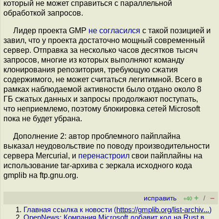
который не может справиться с параллельной
обработкой запросов.
Лидер проекта GMP
не
согласился
с такой позицией и
завил, что у проекта достаточно мощный современный
сервер. Отправка за несколько часов десятков тысяч
запросов, многие из которых выполняют команду
клонирования репозитория, требующую сжатия
содержимого, не может считаться легитимной. Всего в
рамках наблюдаемой активности было отдано около 8
ГБ сжатых данных и запросы продолжают поступать,
что неприемлемо, поэтому блокировка сетей Microsoft
пока не будет убрана.
Дополнение 2: автор проблемного пайплайна
выказал неудовольствие по поводу производительности
сервера Mercurial, и
перенастроил
свои пайплайны на
использование tar-архива с зеркала исходного кода
gmplib на ftp.gnu.org.
+
–
исправить
/
+40
Главная ссылка к новости (
https://gmplib.org/list-archiv...
)
OpenNews: Компания Microsoft добавит код на Rust в