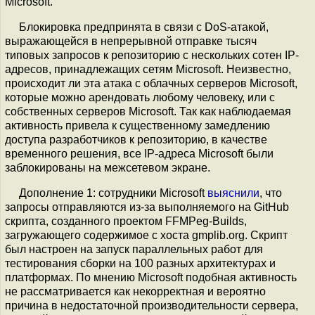
Microsoft.
Блокировка предпринята в связи с DoS-атакой,
выражающейся в непрерывной отправке тысяч
типовых запросов к репозиторию с нескольких сотен IP-
адресов, принадлежащих сетям Microsoft. Неизвестно,
происходит ли эта атака с облачных серверов Microsoft,
которые можно арендовать любому человеку, или с
собственных серверов Microsoft. Так как наблюдаемая
активность привела к существенному замедлению
доступа разработчиков к репозиторию, в качестве
временного решения, все IP-адреса Microsoft были
заблокированы на межсетевом экране.
Дополнение 1: сотрудники Microsoft
выяснили
, что
запросы отправляются из-за выполняемого на GitHub
скрипта, созданного проектом FFMPeg-Builds,
загружающего содержимое с хоста gmplib.org. Скрипт
был настроен на запуск параллельных работ для
тестирования сборки на 100 разных архитектурах и
платформах. По мнению Microsoft подобная активность
не рассматривается как некорректная и вероятно
причина в недостаточной производительности сервера,