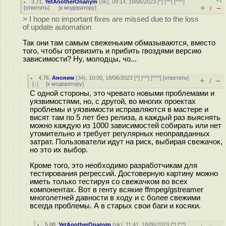
+1
3.71
,
YetAnotherOnanym
(
ok
), 09:14, 18/06/2023 [
^
] [
^^
] [
^^^
]
+
–
[
ответить
]
[
к модератору
]
/
> I hope no important fixes are missed due to the loss
of update automation
Так они там самым свеженьким обмазываются, вместо
того, чтобы отревизить и прибить гвоздями версию
зависимости? Ну, молодцы, чо...
4.76
,
Аноним
(
34
), 10:00, 18/06/2023 [
^
] [
^^
] [
^^^
] [
ответить
]
+
–
/
[
↓
] [
к модератору
]
С одной стороны, это чревато новыми проблемами и
уязвимостями, но, с другой, во многих проектах
проблемы и уязвимости исправляются в мастере и
висят там по 5 лет без релиза, а каждый раз выяснять
можно каждую из 1000 зависимостей собирать или нет
утомительно и требует регулярных неоправданных
затрат. Пользователи идут на риск, выбирая свежачок,
но это их выбор.
Кроме того, это необходимо разработчикам для
тестирования регрессий. Достоверную картину можно
иметь только тестируя со свежачком во всех
компонентах. Вот в генту всякие ffmpeg/gstreamer
многолетней давности в ходу и с более свежими
всегда проблемы. А в старых свои баги и косяки.
5.88
,
YetAnotherOnanym
(
ok
), 11:41, 18/06/2023 [
^
] [
^^
]