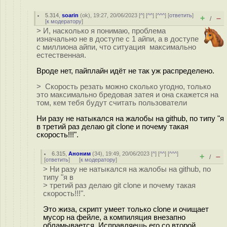
5.314
,
soarin
(
ok
), 19:27, 20/06/2023 [
^
] [
^^
] [
^^^
] [
ответить
]
+
–
/
[
к модератору
]
> И, насколько я понимаю, проблема
изначально не в доступе с 1 айпи, а в доступе
с миллиона айпи, что ситуация максимально
естественная.
Вроде нет, пайплайн идёт не так уж распределено.
> Скорость резать можно сколько угодно, только
это максимально бредовая затея и она скажется на
том, кем тебя будут считать пользователи
Ни разу не натыкался на жалобы на github, по типу "я
в третий раз делаю git сlone и почему такая
скорость!!!".
6.315
,
Аноним
(
34
), 19:49, 20/06/2023 [
^
] [
^^
] [
^^^
]
+
–
/
[
ответить
]
[
к модератору
]
> Ни разу не натыкался на жалобы на github, по
типу "я в
> третий раз делаю git сlone и почему такая
скорость!!!".
Это жиза, скрипт умеет только clone и очищает
мусор на фейле, а компиляция внезапно
обламывается. Исправляешь его со второй