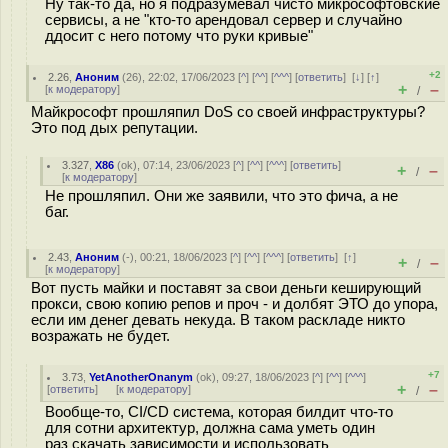
Ну так-то да, но я подразумевал чисто микрософтовские
сервисы, а не "кто-то арендовал сервер и случайно
ддосит с него потому что руки кривые"
+2
2.26
,
Аноним
(
26
), 22:02, 17/06/2023 [
^
] [
^^
] [
^^^
] [
ответить
]
[
↓
] [
↑
]
+
–
[
к модератору
]
/
Майкрософт прошляпил DoS со своей инфраструктуры?
Это под дых репутации.
3.327
,
X86
(
ok
), 07:14, 23/06/2023 [
^
] [
^^
] [
^^^
] [
ответить
]
+
–
/
[
к модератору
]
Не прошляпил. Они же заявили, что это фича, а не
баг.
2.43
,
Аноним
(
-
), 00:21, 18/06/2023 [
^
] [
^^
] [
^^^
] [
ответить
]
[
↑
]
+
–
/
[
к модератору
]
Вот пусть майки и поставят за свои деньги кеширующий
прокси, свою копию репов и проч - и долбят ЭТО до упора,
если им денег девать некуда. В таком раскладе никто
возражать не будет.
+7
3.73
,
YetAnotherOnanym
(
ok
), 09:27, 18/06/2023 [
^
] [
^^
] [
^^^
]
+
–
[
ответить
]
[
к модератору
]
/
Вообще-то, CI/CD система, которая билдит что-то
для сотни архитектур, должна сама уметь один
раз скачать зависимости и использовать