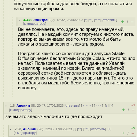
полученные тарболы для всех билдов, а не полагаться
на кэширующий прокси.
4.333
,
Электрон
(
?
), 18:32, 26/06/2023 [
^
] [
^^
] [
^^^
] [
ответить
]
+
–
/
[
к модератору
]
Вы не понимаете, это, здесь по праву именуемый,
девляпс. На каждый коммит стартуем с чистого листа,
повторно выкачиваем всё то, что могло бы быть
локально закэшировано - лежать рядом.
Поигрался как-то со скриптами для запуска Stable
Diffusion через бесплатный Google Colab. Что-то пошло
не так? Пользователь ввел не те данные? Удаляй
экземпляр, начинай по новой. Благо на гигабитной
серверной сетке (всё исполняется в облаке) ждать
выкачивания гигов 15-ти - дело пары минут. То что это
в глобальном масштабе бесмысленно, тратит энергию
и полосу...
–1
1.8
,
Аноним
(
8
), 20:47, 17/06/2023 [
ответить
] [
﹢﹢﹢
] [
· · ·
]
[
↓
] [
↑
]
+
–
[
к модератору
]
/
зачем это здесь? мало-ли что где происходит
+5
2.28
,
Аноним
(
28
), 22:06, 17/06/2023 [
^
] [
^^
] [
^^^
] [
ответить
]
[
↓
]
+
–
[
к модератору
]
/