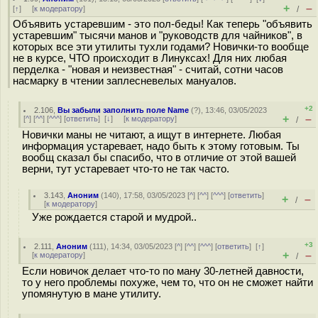
+
–
[
↑
] [
к модератору
]
/
Объявить устаревшим - это пол-беды! Как теперь "объявить
устаревшим" тысячи манов и "руководств для чайников", в
которых все эти утилиты тухли годами? Новички-то вообще
не в курсе, ЧТО происходит в Линуксах! Для них любая
перделка - "новая и неизвестная" - считай, сотни часов
насмарку в чтении заплесневелых мануалов.
+2
2.106
,
Вы забыли заполнить поле Name
(
?
), 13:46, 03/05/2023
+
–
[
^
] [
^^
] [
^^^
] [
ответить
]
[
↓
] [
к модератору
]
/
Новички маны не читают, а ищут в интернете. Любая
информация устаревает, надо быть к этому готовым. Ты
вообщ сказал бы спасибо, что в отличие от этой вашей
верни, тут устаревает что-то не так часто.
3.143
,
Аноним
(
140
), 17:58, 03/05/2023 [
^
] [
^^
] [
^^^
] [
ответить
]
+
–
/
[
к модератору
]
Уже рождается старой и мудрой..
+3
2.111
,
Аноним
(
111
), 14:34, 03/05/2023 [
^
] [
^^
] [
^^^
] [
ответить
]
[
↑
]
+
–
[
к модератору
]
/
Если новичок делает что-то по ману 30-летней давности,
то у него проблемы похуже, чем то, что он не сможет найти
упомянутую в мане утилиту.