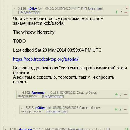
–2
3.196
,
n00by
(
ok
), 08:38, 04/05/2023 [
^
] [
^^
] [
^^^
] [
ответить
]
+
–
[
к модератору
]
/
Чего уж мелочиться с утилитами. Вот на чём
заканчивается xcb/tutorial
The window hierarchy
TODO
Last edited Sat 29 Mar 2014 03:59:04 PM UTC
https://xcb.freedesktop.org/tutorial/
Внезапно, да, никто из "системных программистов" это и
не читал.
А как там с совестью, торговать таким, и спросить
некого.
4.302
,
Аноним
(
-
), 01:35, 07/05/2023
Скрыто ботом-
+
–
/
модератором
[
к модератору
]
5.313
,
n00by
(
ok
), 06:55, 08/05/2023
Скрыто ботом-
+
–
/
модератором
[
к модератору
]
+1
1.105
,
Аноним
(
105
), 13:44, 03/05/2023 [
ответить
] [
﹢﹢﹢
] [
· · ·
]
[
↓
]