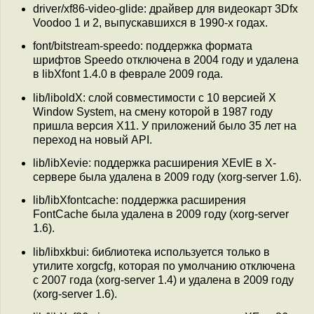
driver/xf86-video-glide: драйвер для видеокарт 3Dfx
Voodoo 1 и 2, выпускавшихся в 1990-х годах.
font/bitstream-speedo: поддержка формата
шрифтов Speedo отключена в 2004 году и удалена
в libXfont 1.4.0 в феврале 2009 года.
lib/liboldX: слой совместимости с 10 версией X
Window System, на смену которой в 1987 году
пришла версия X11. У приложений было 35 лет на
переход на новый API.
lib/libXevie: поддержка расширения XEvIE в X-
сервере была удалена в 2009 году (xorg-server 1.6).
lib/libXfontcache: поддержка расширения
FontCache была удалена в 2009 году (xorg-server
1.6).
lib/libxkbui: библиотека используется только в
утилите xorgcfg, которая по умолчанию отключена
с 2007 года (xorg-server 1.4) и удалена в 2009 году
(xorg-server 1.6).