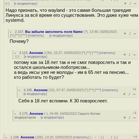
+
–
[
↑
] [
к модератору
]
/
Надо признать, что wayland - это самая большая трагедия
Линукса за всё время его существования. Это даже хуже чем
systemd.
2.107
,
Вы забыли заполнить поле Name
(
?
), 13:46, 03/05/2023
+
–
/
[
^
] [
^^
] [
^^^
] [
ответить
]
[
к модератору
]
Почему?
3.119
,
Аноним
(
130
), 15:27, 03/05/2023 [
^
] [
^^
] [
^^^
] [
ответить
]
+
–
/
[
↓
] [
к модератору
]
потому как за 18 лет так и не смог повзрослеть и так и
остался школьником-лоботрясом...
а ведь иксы уже не молоды - им в 65 лет на пенсию...
кто работать то будет?
+2
4.195
,
Аноним
(
10
), 07:47, 04/05/2023 [
^
] [
^^
] [
^^^
] [
ответить
]
+
–
[
к модератору
]
/
Себя в 18 лет вспомни. К 30 повзрослеет.
–1
3.175
,
Аноним
(
-
), 04:48, 04/05/2023
Скрыто ботом-
+
–
модератором
[
к модератору
]
/
+3
1.108
,
Аноним
(
105
), 14:20, 03/05/2023 [
ответить
] [
﹢﹢﹢
] [
· · ·
]
[
↓
]