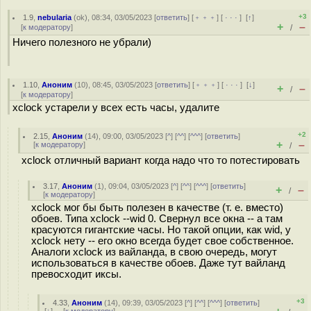
+3
1.9
,
nebularia
(
ok
), 08:34, 03/05/2023 [
ответить
] [
﹢﹢﹢
] [
· · ·
]
[
↑
]
+
–
[
к модератору
]
/
Ничего полезного не убрали)
1.10
,
Аноним
(
10
), 08:45, 03/05/2023 [
ответить
] [
﹢﹢﹢
] [
· · ·
]
[
↓
]
+
–
/
[
к модератору
]
xclock устарели у всех есть часы, удалите
+2
2.15
,
Аноним
(
14
), 09:00, 03/05/2023 [
^
] [
^^
] [
^^^
] [
ответить
]
+
–
[
к модератору
]
/
xclock отличный вариант когда надо что то потестировать
3.17
,
Аноним
(
1
), 09:04, 03/05/2023 [
^
] [
^^
] [
^^^
] [
ответить
]
+
–
/
[
к модератору
]
xclock мог бы быть полезен в качестве (т. е. вместо)
обоев. Типа xclock --wid 0. Свернул все окна -- а там
красуются гигантские часы. Но такой опции, как wid, у
xclock нету -- его окно всегда будет свое собственное.
Аналоги xclock из вайланда, в свою очередь, могут
использоваться в качестве обоев. Даже тут вайланд
превосходит иксы.
+3
4.33
,
Аноним
(
14
), 09:39, 03/05/2023 [
^
] [
^^
] [
^^^
] [
ответить
]