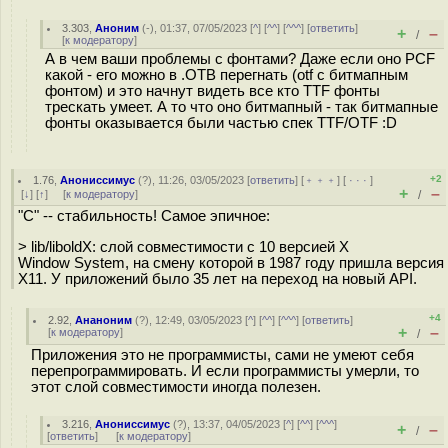
3.303
,
Аноним
(
-
), 01:37, 07/05/2023 [
^
] [
^^
] [
^^^
] [
ответить
]
+
–
/
[
к модератору
]
А в чем ваши проблемы с фонтами? Даже если оно PCF
какой - его можно в .OTB перегнать (otf с битмапным
фонтом) и это начнут видеть все кто TTF фонты
трескать умеет. А то что оно битмапный - так битмапные
фонты оказывается были частью спек TTF/OTF :D
+2
1.76
,
Анониссимус
(
?
), 11:26, 03/05/2023 [
ответить
] [
﹢﹢﹢
] [
· · ·
]
+
–
[
↓
] [
↑
] [
к модератору
]
/
"С" -- стабильность! Самое эпичное:
> lib/liboldX: слой совместимости с 10 версией X
Window System, на смену которой в 1987 году пришла версия
X11. У приложений было 35 лет на переход на новый API.
+4
2.92
,
Ананоним
(
?
), 12:49, 03/05/2023 [
^
] [
^^
] [
^^^
] [
ответить
]
+
–
[
к модератору
]
/
Приложения это не программисты, сами не умеют себя
перепрограммировать. И если программисты умерли, то
этот слой совместимости иногда полезен.
3.216
,
Анониссимус
(
?
), 13:37, 04/05/2023 [
^
] [
^^
] [
^^^
]
+
–
/
[
ответить
]
[
к модератору
]