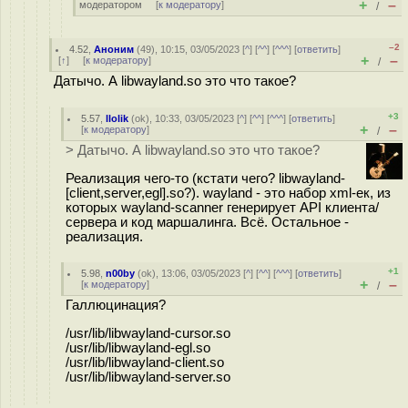
+
–
модератором
[
к модератору
]
/
–2
4.52
,
Аноним
(
49
), 10:15, 03/05/2023 [
^
] [
^^
] [
^^^
] [
ответить
]
+
–
[
↑
] [
к модератору
]
/
Датычо. А libwayland.so это что такое?
+3
5.57
,
llolik
(
ok
), 10:33, 03/05/2023 [
^
] [
^^
] [
^^^
] [
ответить
]
+
–
[
к модератору
]
/
> Датычо. А libwayland.so это что такое?
Реализация чего-то (кстати чего? libwayland-
[client,server,egl].so?). wayland - это набор xml-ек, из
которых wayland-scanner генерирует API клиента/
сервера и код маршалинга. Всё. Остальное -
реализация.
+1
5.98
,
n00by
(
ok
), 13:06, 03/05/2023 [
^
] [
^^
] [
^^^
] [
ответить
]
+
–
[
к модератору
]
/
Галлюцинация?
/usr/lib/libwayland-cursor.so
/usr/lib/libwayland-egl.so
/usr/lib/libwayland-client.so
/usr/lib/libwayland-server.so