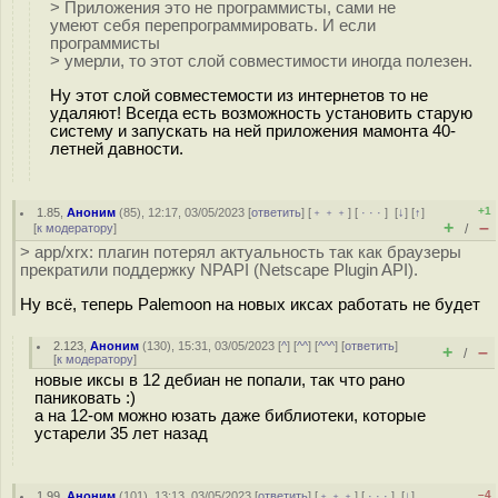
> Приложения это не программисты, сами не
умеют себя перепрограммировать. И если
программисты
> умерли, то этот слой совместимости иногда полезен.
Ну этот слой совместемости из интернетов то не
удаляют! Всегда есть возможность установить старую
систему и запускать на ней приложения мамонта 40-
летней давности.
+1
1.85
,
Аноним
(
85
), 12:17, 03/05/2023 [
ответить
] [
﹢﹢﹢
] [
· · ·
]
[
↓
] [
↑
]
+
–
[
к модератору
]
/
> app/xrx: плагин потерял актуальность так как браузеры
прекратили поддержку NPAPI (Netscape Plugin API).
Ну всё, теперь Palemoon на новых иксах работать не будет
2.123
,
Аноним
(
130
), 15:31, 03/05/2023 [
^
] [
^^
] [
^^^
] [
ответить
]
+
–
/
[
к модератору
]
новые иксы в 12 дебиан не попали, так что рано
паниковать :)
а на 12-ом можно юзать даже библиотеки, которые
устарели 35 лет назад
–4
1.99
,
Аноним
(
101
), 13:13, 03/05/2023 [
ответить
] [
﹢﹢﹢
] [
· · ·
]
[
↓
]