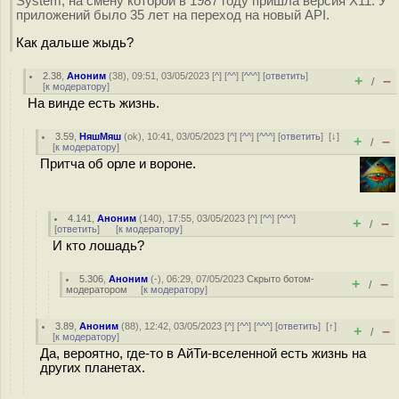
System, на смену которой в 1987 году пришла версия X11. У
приложений было 35 лет на переход на новый API.
Как дальше жыдь?
2.38
,
Аноним
(
38
), 09:51, 03/05/2023 [
^
] [
^^
] [
^^^
] [
ответить
]
+
–
/
[
к модератору
]
На винде есть жизнь.
3.59
,
НяшМяш
(
ok
), 10:41, 03/05/2023 [
^
] [
^^
] [
^^^
] [
ответить
]
[
↓
]
+
–
/
[
к модератору
]
Притча об орле и вороне.
4.141
,
Аноним
(
140
), 17:55, 03/05/2023 [
^
] [
^^
] [
^^^
]
+
–
/
[
ответить
]
[
к модератору
]
И кто лошадь?
5.306
,
Аноним
(
-
), 06:29, 07/05/2023
Скрыто ботом-
+
–
/
модератором
[
к модератору
]
3.89
,
Аноним
(
88
), 12:42, 03/05/2023 [
^
] [
^^
] [
^^^
] [
ответить
]
[
↑
]
+
–
/
[
к модератору
]
Да, вероятно, где-то в АйТи-вселенной есть жизнь на
других планетах.