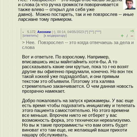
и слова (а что ручка громкости поворачивается
также влево -- открыл для себя уже
давно). Можно постареть, так и не повзрослев -- иные
ларсиане тому примером.
+5
5.172
,
Аноним
(
-
), 00:14, 04/05/2023 [
^
] [
^^
] [
^^^
]
+
–
[
ответить
]
[
к модератору
]
/
> Нее. Повзрослел -- это когда отвечаешь за дела и
слова
Вот и ответьте. По взрослому. Например,
вписавшись иксы майнтайнить хотя-бы. А то
рассказывать какие они крутые, пока то г-но возят
другие вы офигенно придумали, конечно. Но вон тех
такой хоккей уже подзадолбал, и они прямым
текстом это объявили. Плэтому эта халява
стремительно заканчивается. О чем данная новость
прозрачно намекает.
Добро пожаловать на запуск криокамеры. У вас еще
есть время чтобы подхватить инициативу и телепать
этого пациента самостоятельно. Но этого времени
все меньше. Впрочем никто не отберет у вас
возможность форка, это технически нереализуемо.
Но вы ж такие программисты что вам опять будет
виноват кто там еще, не желающий ваши прихоти
нашару обслуживать.