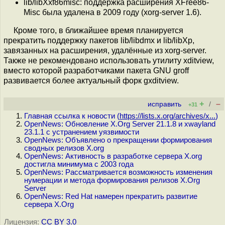
lib/libXxf86misc: поддержка расширения XFree86-
Misc была удалена в 2009 году (xorg-server 1.6).
Кроме того, в ближайшее время планируется
прекратить поддержку пакетов lib/libdmx и lib/libXp,
завязанных на расширения, удалённые из xorg-server.
Также не рекомендовано использовать утилиту xditview,
вместо которой разработчиками пакета GNU groff
развивается более актуальный форк gxditview.
+
–
исправить
/
+31
Главная ссылка к новости (
https://lists.x.org/archives/x...
)
OpenNews: Обновление X.Org Server 21.1.8 и xwayland
23.1.1 с устранением уязвимости
OpenNews: Объявлено о прекращении формирования
сводных релизов X.org
OpenNews: Активность в разработке сервера X.org
достигла минимума с 2003 года
OpenNews: Рассматривается возможность изменения
нумерации и метода формирования релизов X.Org
Server
OpenNews: Red Hat намерен прекратить развитие
сервера X.Org
Лицензия:
CC BY 3.0