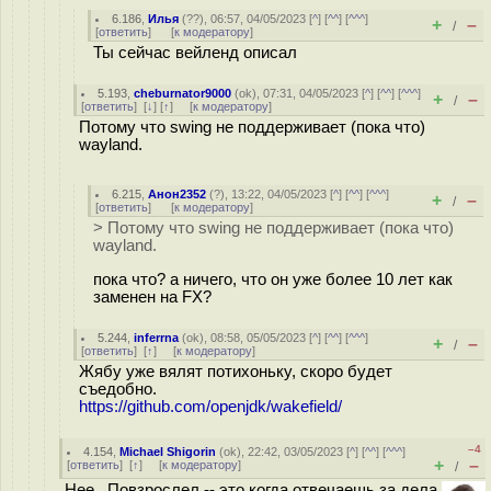
6.186
,
Илья
(
??
), 06:57, 04/05/2023 [
^
] [
^^
] [
^^^
]
+
–
/
[
ответить
]
[
к модератору
]
Ты сейчас вейленд описал
5.193
,
cheburnator9000
(
ok
), 07:31, 04/05/2023 [
^
] [
^^
] [
^^^
]
+
–
/
[
ответить
]
[
↓
] [
↑
] [
к модератору
]
Потому что swing не поддерживает (пока что)
wayland.
6.215
,
Анон2352
(
?
), 13:22, 04/05/2023 [
^
] [
^^
] [
^^^
]
+
–
/
[
ответить
]
[
к модератору
]
> Потому что swing не поддерживает (пока что)
wayland.
пока что? а ничего, что он уже более 10 лет как
заменен на FX?
5.244
,
inferrna
(
ok
), 08:58, 05/05/2023 [
^
] [
^^
] [
^^^
]
+
–
/
[
ответить
]
[
↑
] [
к модератору
]
Жябу уже вялят потихоньку, скоро будет
съедобно.
https://github.com/openjdk/wakefield/
–4
4.154
,
Michael Shigorin
(
ok
), 22:42, 03/05/2023 [
^
] [
^^
] [
^^^
]
+
–
[
ответить
]
[
↑
] [
к модератору
]
/
Нее. Повзрослел -- это когда отвечаешь за дела