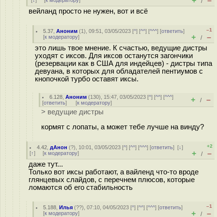
+
–
[
↓
] [
к модератору
]
/
вейланд просто не нужен, вот и всё
–1
5.37
,
Аноним
(
1
), 09:51, 03/05/2023 [
^
] [
^^
] [
^^^
] [
ответить
]
+
–
[
к модератору
]
/
это лишь твое мнение. К счастью, ведущие дистры
уходят с иксов. Для иксов останутся загончики
(резервации как в США для индейцев) - дистры типа
девуана, в которых для обладателей пентиумов с
кнопочкой турбо оставят иксы.
6.128
,
Аноним
(
130
), 15:47, 03/05/2023 [
^
] [
^^
] [
^^^
]
+
–
/
[
ответить
]
[
к модератору
]
> ведущие дистры
кормят с лопаты, а может тебе лучше на винду?
+2
4.42
,
дАнон
(
?
), 10:01, 03/05/2023 [
^
] [
^^
] [
^^^
] [
ответить
]
[
↓
]
+
–
[
↑
] [
к модератору
]
/
даже тут...
Только вот иксы работают, а вайленд что-то вроде
глянцевых слайдов, с перечнем плюсов, которые
ломаются об его стабильность
–1
5.188
,
Илья
(
??
), 07:10, 04/05/2023 [
^
] [
^^
] [
^^^
] [
ответить
]
+
–
[
к модератору
]
/