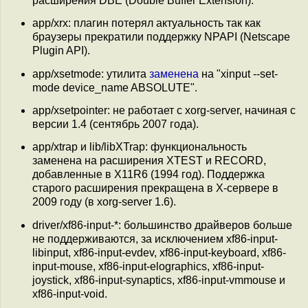
расширения DBE (Double Buffer Extension).
app/xrx: плагин потерял актуальность так как
браузеры прекратили поддержку NPAPI (Netscape
Plugin API).
app/xsetmode: утилита
заменена
на "xinput --set-
mode device_name ABSOLUTE".
app/xsetpointer: не работает с xorg-server, начиная с
версии 1.4 (сентябрь 2007 года).
app/xtrap и lib/libXTrap: функциональность
заменена на расширения XTEST и RECORD,
добавленные в X11R6 (1994 год). Поддержка
старого расширения прекращена в X-сервере в
2009 году (в xorg-server 1.6).
driver/xf86-input-*: большинство драйверов больше
не поддерживаются, за исключением xf86-input-
libinput, xf86-input-evdev, xf86-input-keyboard, xf86-
input-mouse, xf86-input-elographics, xf86-input-
joystick, xf86-input-synaptics, xf86-input-vmmouse и
xf86-input-void.