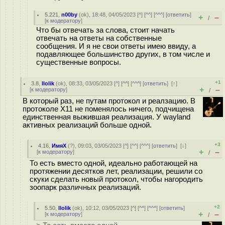
5.221
,
n00by
(
ok
), 18:48, 04/05/2023 [
^
] [
^^
] [
^^^
] [
ответить
]
+
–
/
[
к модератору
]
Что бы отвечать за слова, стоит начать
отвечать на ответы на собственные
сообщения. И я не свои ответы имею ввиду, а
подавляющее большинство других, в том числе и
существенные вопросы.
+1
3.8
,
llolik
(
ok
), 08:33, 03/05/2023 [
^
] [
^^
] [
^^^
] [
ответить
]
[
↑
]
+
–
[
к модератору
]
/
В который раз, не путам протокол и реалзацию. В
протоколе X11 не поменялось ничего, подчищена
единственная выжившая реализация. У wayland
активных реализаций больше одной.
+3
4.16
,
ИмяХ
(
?
), 09:03, 03/05/2023 [
^
] [
^^
] [
^^^
] [
ответить
]
[
↓
]
+
–
[
к модератору
]
/
То есть вместо одной, идеально работающей на
протяжении десятков лет, реализации, решили со
скуки сделать новый протокол, чтобы нагородить
зоопарк различных реализаций.
+2
5.50
,
llolik
(
ok
), 10:12, 03/05/2023 [
^
] [
^^
] [
^^^
] [
ответить
]
+
–
[
к модератору
]
/