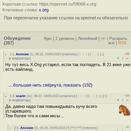
Короткая ссылка: https://opennet.ru/59068-x.org
Ключевые слова:
x.org
При перепечатке указание ссылки на opennet.ru обязательно
Обсуждение
Ajax
|
1 уровень
|
Линейный
|
+/-
|
Раскрыть
(267)
всё
|
RSS
–28
1.1
,
Аноним
(
1
), 08:22, 03/05/2023 [
ответить
] [
﹢﹢﹢
] [
· · ·
]
[
↓
]
+
–
[
к модератору
]
/
Ну тут весь X.Org устарел, если так поглядеть. В 21 веке уже
есть вайланд.
....большая нить свёрнута, показать (192)
–16
1.3
,
soarin
(
ok
), 08:23, 03/05/2023 [
ответить
] [
﹢﹢﹢
] [
· · ·
]
[
↓
] [
↑
]
+
–
[
к модератору
]
/
Да, давно надо там повыкидывать кучу всего
устаревшего.
Тем более что и сами иксы…
+5
2.5
,
Аноним
(
5
), 08:29, 03/05/2023 [
^
] [
^^
] [
^^^
] [
ответить
]