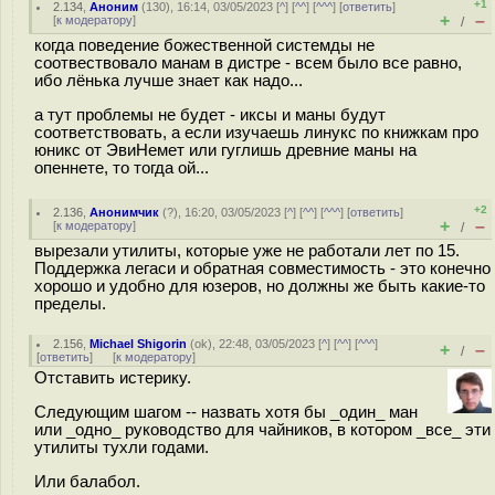
+1
2.134
,
Аноним
(
130
), 16:14, 03/05/2023 [
^
] [
^^
] [
^^^
] [
ответить
]
+
–
[
к модератору
]
/
когда поведение божественной системды не
соотвествовало манам в дистре - всем было все равно,
ибо лёнька лучше знает как надо...
а тут проблемы не будет - иксы и маны будут
соответствовать, а если изучаешь линукс по книжкам про
юникс от ЭвиНемет или гуглишь древние маны на
опеннете, то тогда ой...
+2
2.136
,
Анонимчик
(
?
), 16:20, 03/05/2023 [
^
] [
^^
] [
^^^
] [
ответить
]
+
–
[
к модератору
]
/
вырезали утилиты, которые уже не работали лет по 15.
Поддержка легаси и обратная совместимость - это конечно
хорошо и удобно для юзеров, но должны же быть какие-то
пределы.
2.156
,
Michael Shigorin
(
ok
), 22:48, 03/05/2023 [
^
] [
^^
] [
^^^
]
+
–
/
[
ответить
]
[
к модератору
]
Отставить истерику.
Следующим шагом -- назвать хотя бы _один_ ман
или _одно_ руководство для чайников, в котором _все_ эти
утилиты тухли годами.
Или балабол.