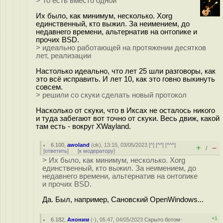
> То есть вместо одной
Их было, как минимум, несколько. Xorg
единственный, кто выжил. За неимением, до
недавнего времени, альтернатив на онтопике и
прочих BSD.
> идеально работающей на протяжении десятков
лет, реализации
Настолько идеально, что лет 25 шли разговоры, как
это всё исправить. И лет 10, как это говно выкинуть
совсем.
> решили со скуки сделать новый протокол
Насколько от скуки, что в Иксах не осталось никого
и туда забегают вот точно от скуки. Весь движ, какой
там есть - вокруг XWayland.
6.100
,
awoland
(
ok
), 13:15, 03/05/2023 [
^
] [
^^
] [
^^^
]
+
–
/
[
ответить
]
[
к модератору
]
> Их было, как минимум, несколько. Xorg
единственный, кто выжил. За неимением, до
недавнего времени, альтернатив на онтопике
и прочих BSD.
Да. Был, например, Сановский OpenWindows...
+1
6.182
,
Аноним
(
-
), 05:47, 04/05/2023
Скрыто ботом-