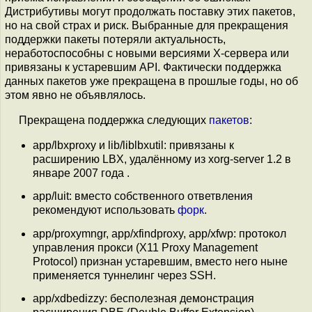
Дистрибутивы могут продолжать поставку этих пакетов,
но на свой страх и риск. Выбранные для прекращения
поддержки пакеты потеряли актуальность,
неработоспособны с новыми версиями X-сервера или
привязаны к устаревшим API. Фактически поддержка
данных пакетов уже прекращена в прошлые годы, но об
этом явно не объявлялось.
Прекращена поддержка следующих
пакетов
:
app/lbxproxy и lib/liblbxutil: привязаны к
расширению LBX, удалённому из xorg-server 1.2 в
январе 2007 года .
app/luit: вместо собственного ответвления
рекомендуют использовать
форк
.
app/proxymngr, app/xfindproxy, app/xfwp: протокол
управления прокси (X11 Proxy Management
Protocol) признан устаревшим, вместо него ныне
применяется туннелинг через SSH.
app/xdbedizzy: бесполезная демонстрация