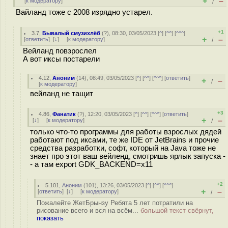
+
–
[
к модератору
]
/
Вайланд тоже с 2008 изрядно устарел.
+1
3.7
,
Бывалый смузихлёб
(
?
), 08:30, 03/05/2023 [
^
] [
^^
] [
^^^
]
+
–
[
ответить
]
[
↓
] [
к модератору
]
/
Вейланд повзрослел
А вот иксы постарели
4.12
,
Аноним
(
14
), 08:49, 03/05/2023 [
^
] [
^^
] [
^^^
] [
ответить
]
+
–
/
[
к модератору
]
вейланд не тащит
+3
4.86
,
Фанатик
(
?
), 12:20, 03/05/2023 [
^
] [
^^
] [
^^^
] [
ответить
]
+
–
[
↓
] [
к модератору
]
/
только что-то программы для работы взрослых дядей
работают под иксами, те же IDE от JetBrains и прочие
средства разработки, софт, который на Java тоже не
знает про этот ваш вейленд, смотришь ярлык запуска -
- а там export GDK_BACKEND=x11
+2
5.101
,
Аноним
(
101
), 13:26, 03/05/2023 [
^
] [
^^
] [
^^^
]
+
–
[
ответить
]
[
↓
] [
к модератору
]
/
Пожалейте ЖетБрынзу Ребята 5 лет потратили на
рисование всего и вся на всём...
большой текст свёрнут,
показать