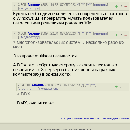
3.308
,
Аноним
(
308
), 19:53, 07/05/2023 [
^
] [
^^
] [
^^^
] [
ответить
]
+
–
/
[
к модератору
]
Купить необходимое количество современных лаптопов
с Windows 11 и прекратить мучать пользователей
наколенными решениями родом из 70х.
3.309
,
Аноним
(
309
), 22:34, 07/05/2023 [
^
] [
^^
] [
^^^
] [
ответить
]
+
–
/
[
к модератору
]
> многопользовательских систем... несколько рабочих
мест...
Это вроде multiseat называется.
А DDX это в обратную сторону - склеить несколько
независимых X-серверов (в том числе и на разных
компьютерах) в одном Xdmx.
4.310
,
Аноним
(
309
), 22:35, 07/05/2023 [
^
] [
^^
] [
^^^
]
+
–
/
[
ответить
]
[
к модератору
]
> DDX
DMX, очепятка же.
игнорирование участников
|
лог модерирования