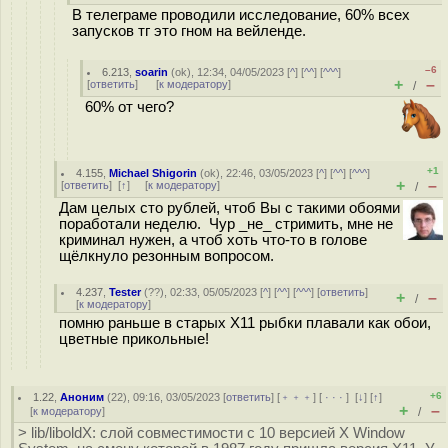
В телеграме проводили исследование, 60% всех
запусков тг это гном на вейленде.
–6
6.213
,
soarin
(
ok
), 12:34, 04/05/2023 [
^
] [
^^
] [
^^^
]
+
–
[
ответить
]
[
к модератору
]
/
60% от чего?
+1
4.155
,
Michael Shigorin
(
ok
), 22:46, 03/05/2023 [
^
] [
^^
] [
^^^
]
+
–
[
ответить
]
[
↑
] [
к модератору
]
/
Дам целых сто рублей, чтоб Вы с такими обоями
поработали неделю. Чур _не_ стримить, мне не
криминал нужен, а чтоб хоть что-то в голове
щёлкнуло резонным вопросом.
4.237
,
Tester
(
??
), 02:33, 05/05/2023 [
^
] [
^^
] [
^^^
] [
ответить
]
+
–
/
[
к модератору
]
помню раньше в старых X11 рыбки плавали как обои,
цветные прикольные!
+6
1.22
,
Аноним
(
22
), 09:16, 03/05/2023 [
ответить
] [
﹢﹢﹢
] [
· · ·
]
[
↓
] [
↑
]
+
–
[
к модератору
]
/
> lib/liboldX: слой совместимости с 10 версией X Window