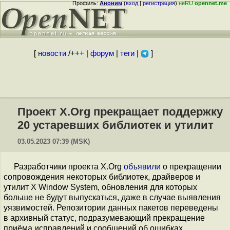
Профиль:
Аноним
(
вход
|
регистрация
)
неRU
opennet.me
[
новости
/
+++
|
форум
|
теги
|
]
Проект X.Org прекращает поддержку
20 устаревших библиотек и утилит
03.05.2023 07:39 (MSK)
Разработчики проекта X.Org
объявили
о прекращении
сопровождения некоторых библиотек, драйверов и
утилит X Window System, обновления для которых
больше не будут выпускаться, даже в случае выявления
уязвимостей. Репозитории данных пакетов переведены
в архивный статус, подразумевающий прекращение
приёма исправлений и сообщений об ошибках.