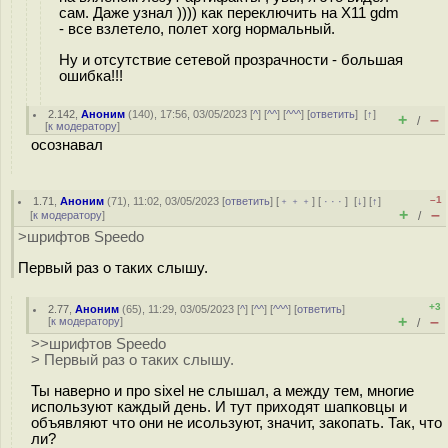
сам. Даже узнал )))) как переключить на X11 gdm
- все взлетело, полет xorg нормальный.
Ну и отсутствие сетевой прозрачности - большая
ошибка!!!
2.142
,
Аноним
(
140
), 17:56, 03/05/2023 [
^
] [
^^
] [
^^^
] [
ответить
]
[
↑
]
+
–
/
[
к модератору
]
осознавал
–1
1.71
,
Аноним
(
71
), 11:02, 03/05/2023 [
ответить
] [
﹢﹢﹢
] [
· · ·
]
[
↓
] [
↑
]
+
–
[
к модератору
]
/
>шрифтов Speedo
Первый раз о таких слышу.
+3
2.77
,
Аноним
(
65
), 11:29, 03/05/2023 [
^
] [
^^
] [
^^^
] [
ответить
]
+
–
[
к модератору
]
/
>>шрифтов Speedo
> Первый раз о таких слышу.
Ты наверно и про sixel не слышал, а между тем, многие
используют каждый день. И тут приходят шапковцы и
объявляют что они не исользуют, значит, закопать. Так, что
ли?