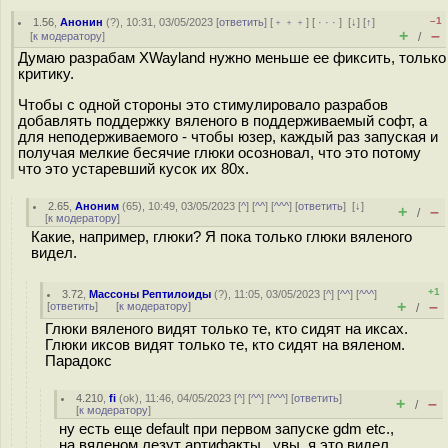
–1
1.56
,
Анонин
(
?
), 10:31, 03/05/2023 [
ответить
] [
﹢﹢﹢
] [
· · ·
]
[
↓
] [
↑
]
+
–
[
к модератору
]
/
Думаю разрабам XWayland нужно меньше ее фиксить, только
критику.
Чтобы с одной стороны это стимулировало разрабов
добавлять поддержку вяленого в поддерживаемый софт, а
для неподерживаемого - чтобы юзер, каждый раз запуская и
получая мелкие бесячие глюки осозновал, что это потому
что это устаревший кусок их 80х.
2.65
,
Аноним
(
65
), 10:49, 03/05/2023 [
^
] [
^^
] [
^^^
] [
ответить
]
[
↓
]
+
–
/
[
к модератору
]
Какие, например, глюки? Я пока только глюки вяленого
видел.
+1
3.72
,
Массоны Рептилоиды
(
?
), 11:05, 03/05/2023 [
^
] [
^^
] [
^^^
]
+
–
[
ответить
]
[
к модератору
]
/
Глюки вяленого видят только те, кто сидят на иксах.
Глюки иксов видят только те, кто сидят на вяленом.
Парадокс
4.210
,
fi
(
ok
), 11:46, 04/05/2023 [
^
] [
^^
] [
^^^
] [
ответить
]
+
–
/
[
к модератору
]
ну есть еще default при первом запуске gdm etc.,
на вяленом лезут артифакты , увы, я это видел