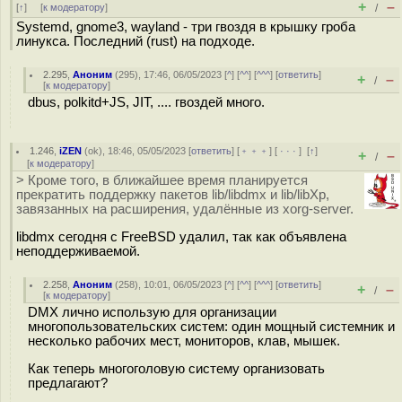
+
–
[
↑
] [
к модератору
]
/
Systemd, gnome3, wayland - три гвоздя в крышку гроба
линукса. Последний (rust) на подходе.
2.295
,
Аноним
(
295
), 17:46, 06/05/2023 [
^
] [
^^
] [
^^^
] [
ответить
]
+
–
/
[
к модератору
]
dbus, polkitd+JS, JIT, .... гвоздей много.
1.246
,
iZEN
(
ok
), 18:46, 05/05/2023 [
ответить
] [
﹢﹢﹢
] [
· · ·
]
[
↑
]
+
–
/
[
к модератору
]
> Кроме того, в ближайшее время планируется
прекратить поддержку пакетов lib/libdmx и lib/libXp,
завязанных на расширения, удалённые из xorg-server.
libdmx сегодня с FreeBSD удалил, так как объявлена
неподдерживаемой.
2.258
,
Аноним
(
258
), 10:01, 06/05/2023 [
^
] [
^^
] [
^^^
] [
ответить
]
+
–
/
[
к модератору
]
DMX лично использую для организации
многопользовательских систем: один мощный системник и
несколько рабочих мест, мониторов, клав, мышек.
Как теперь многоголовую систему организовать
предлагают?