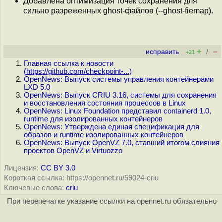
Добавлена оптимизация точек сохранения для
сильно разреженных ghost-файлов (--ghost-fiemap).
+
–
исправить
/
+21
Главная ссылка к новости
(
https://github.com/checkpoint-...
)
OpenNews: Выпуск системы управления контейнерами
LXD 5.0
OpenNews: Выпуск CRIU 3.16, системы для сохранения
и восстановления состояния процессов в Linux
OpenNews: Linux Foundation представил containerd 1.0,
runtime для изолированных контейнеров
OpenNews: Утверждена единая спецификация для
образов и runtime изолированных контейнеров
OpenNews: Выпуск OpenVZ 7.0, ставший итогом слияния
проектов OpenVZ и Virtuozzo
Лицензия:
CC BY 3.0
Короткая ссылка: https://opennet.ru/59024-criu
Ключевые слова:
criu
При перепечатке указание ссылки на opennet.ru обязательно