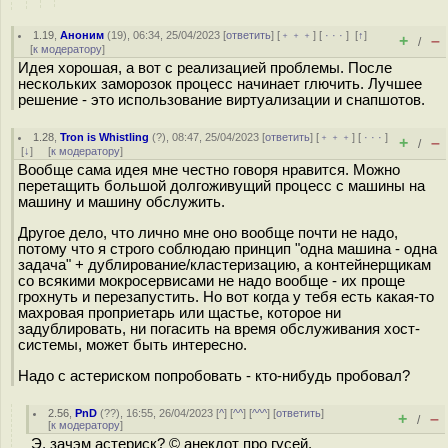
1.19
,
Аноним
(
19
), 06:34, 25/04/2023 [
ответить
] [
﹢﹢﹢
] [
· · ·
]
[
↑
]
+
–
/
[
к модератору
]
Идея хорошая, а вот с реализацией проблемы. После
нескольких заморозок процесс начинает глючить. Лучшее
решение - это использование виртуализации и снапшотов.
1.28
,
Tron is Whistling
(
?
), 08:47, 25/04/2023 [
ответить
] [
﹢﹢﹢
] [
· · ·
]
+
–
/
[
↓
] [
к модератору
]
Вообще сама идея мне честно говоря нравится. Можно
перетащить большой долгоживущий процесс с машины на
машину и машину обслужить.
Другое дело, что лично мне оно вообще почти не надо,
потому что я строго соблюдаю принцип "одна машина - одна
задача" + дублирование/кластеризацию, а контейнерщикам
со всякими мокросервисами не надо вообще - их проще
грохнуть и перезапустить. Но вот когда у тебя есть какая-то
махровая проприетарь или щастье, которое ни
задублировать, ни погасить на время обслуживания хост-
системы, может быть интересно.
Надо с астериском попробовать - кто-нибудь пробовал?
2.56
,
PnD
(
??
), 16:55, 26/04/2023 [
^
] [
^^
] [
^^^
] [
ответить
]
+
–
/
[
к модератору
]
Э, зачэм астериск? © анекдот про гусей.