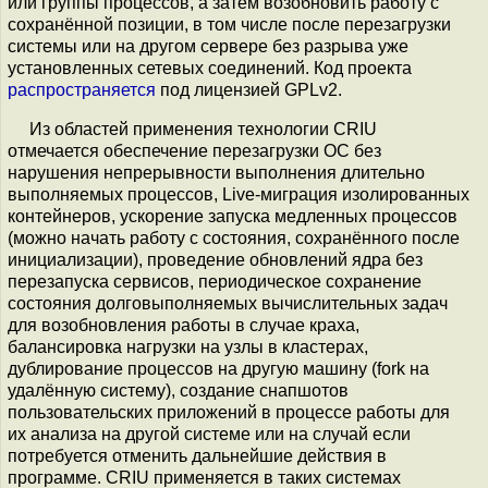
или группы процессов, а затем возобновить работу с
сохранённой позиции, в том числе после перезагрузки
системы или на другом сервере без разрыва уже
установленных сетевых соединений. Код проекта
распространяется
под лицензией GPLv2.
Из областей применения технологии CRIU
отмечается обеспечение перезагрузки ОС без
нарушения непрерывности выполнения длительно
выполняемых процессов, Live-миграция изолированных
контейнеров, ускорение запуска медленных процессов
(можно начать работу с состояния, сохранённого после
инициализации), проведение обновлений ядра без
перезапуска сервисов, периодическое сохранение
состояния долговыполняемых вычислительных задач
для возобновления работы в случае краха,
балансировка нагрузки на узлы в кластерах,
дублирование процессов на другую машину (fork на
удалённую систему), создание снапшотов
пользовательских приложений в процессе работы для
их анализа на другой системе или на случай если
потребуется отменить дальнейшие действия в
программе. CRIU применяется в таких системах