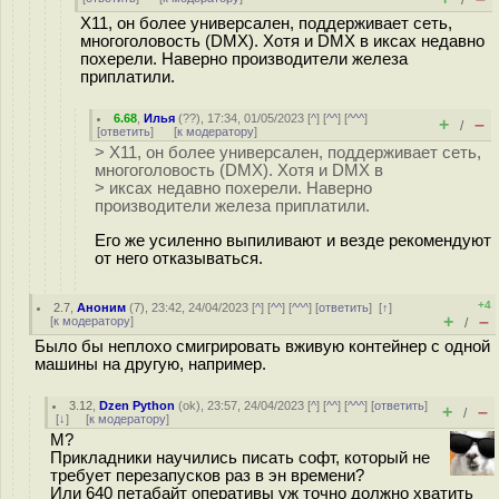
/
X11, он более универсален, поддерживает сеть,
многоголовость (DMX). Хотя и DMX в иксах недавно
похерели. Наверно производители железа
приплатили.
6.68
,
Илья
(
??
), 17:34, 01/05/2023 [
^
] [
^^
] [
^^^
]
+
–
/
[
ответить
]
[
к модератору
]
> X11, он более универсален, поддерживает сеть,
многоголовость (DMX). Хотя и DMX в
> иксах недавно похерели. Наверно
производители железа приплатили.
Его же усиленно выпиливают и везде рекомендуют
от него отказываться.
+4
2.7
,
Аноним
(
7
), 23:42, 24/04/2023 [
^
] [
^^
] [
^^^
] [
ответить
]
[
↑
]
+
–
[
к модератору
]
/
Было бы неплохо смигрировать вживую контейнер с одной
машины на другую, например.
3.12
,
Dzen Python
(
ok
), 23:57, 24/04/2023 [
^
] [
^^
] [
^^^
] [
ответить
]
+
–
/
[
↓
] [
к модератору
]
М?
Прикладники научились писать софт, который не
требует перезапусков раз в эн времени?
Или 640 петабайт оперативы уж точно должно хватить