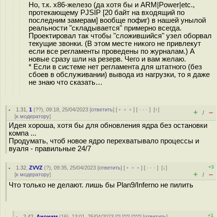
Но, т.к. x86-железо (да хотя бы и ARM|Power|etc.,
протекающему PJSIP [20 байт на входящий по
последним замерам] вообще пофиг) в нашей унылой
реальности "складывается" примерно всегда.
Проектировал так чтобы "сложившийся" узел оборвал
текущие звонки. (В этом месте никого не привлекут
если все регламенты проведены по журналам.) А
новые сразу шли на резерв. Чего и вам желаю.
* Если в системе нет регламента для штатного (без
сбоев в обслуживании) вывода из нагрузки, то я даже
не знаю что сказать…
1.31
,
1
(
??
), 09:18, 25/04/2023 [
ответить
] [
﹢﹢﹢
] [
· · ·
]
[
↑
]
+
–
/
[
к модератору
]
Идея хороша, хотя бы для обновления ядра без остановки
компа ...
Продумать, чтоб новое ядро перехватывало процессы и
вуаля - правильные 24/7
+3
1.32
,
ZVVZ
(
?
), 09:35, 25/04/2023 [
ответить
] [
﹢﹢﹢
] [
· · ·
]
[
↓
]
+
–
[
к модератору
]
/
Что только не делают. лишь бы Plan9/Inferno не пилить
+1
2.42
,
Аноним
(
16
), 13:01, 25/04/2023 [
^
] [
^^
] [
^^^
] [
ответить
]