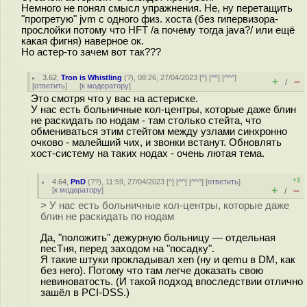
Немного не понял смысл упражнения. Не, ну перетащить
"прогретую" jvm с одного физ. хоста (без гипервизора-
прослойки потому что HFT /а почему тогда java?/ или ещё
какая фигня) наверное ок.
Но астер-то зачем вот так???
3.62
,
Tron is Whistling
(
?
), 08:26, 27/04/2023 [
^
] [
^^
] [
^^^
]
+
–
/
[
ответить
]
[
к модератору
]
Это смотря что у вас на астериске.
У нас есть больничные кол-центры, которые даже блин
не раскидать по нодам - там столько стейта, что
обмениваться этим стейтом между узлами синхронно
очково - малейший чих, и звонки встанут. Обновлять
хост-систему на таких нодах - очень лютая тема.
+1
4.64
,
PnD
(
??
), 11:59, 27/04/2023 [
^
] [
^^
] [
^^^
] [
ответить
]
+
–
[
к модератору
]
/
> У нас есть больничные кол-центры, которые даже
блин не раскидать по нодам
Да, "положить" дежурную больницу — отдельная
песТня, перед заходом на "посадку".
Я такие штуки прокладывал xen (ну и qemu в DM, как
без него). Потому что там легче доказать свою
невиноватость. (И такой подход впоследствии отлично
зашёл в PCI-DSS.)