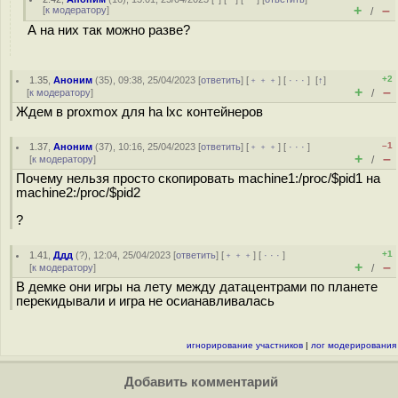
+
–
[
к модератору
]
/
А на них так можно разве?
+2
1.35
,
Аноним
(
35
), 09:38, 25/04/2023 [
ответить
] [
﹢﹢﹢
] [
· · ·
]
[
↑
]
+
–
[
к модератору
]
/
Ждем в proxmox для ha lxc контейнеров
–1
1.37
,
Аноним
(
37
), 10:16, 25/04/2023 [
ответить
] [
﹢﹢﹢
] [
· · ·
]
+
–
[
к модератору
]
/
Почему нельзя просто скопировать machine1:/proc/$pid1 на
machine2:/proc/$pid2
?
+1
1.41
,
Ддд
(
?
), 12:04, 25/04/2023 [
ответить
] [
﹢﹢﹢
] [
· · ·
]
+
–
[
к модератору
]
/
В демке они игры на лету между датацентрами по планете
перекидывали и игра не осианавливалась
игнорирование участников
|
лог модерирования
Добавить комментарий