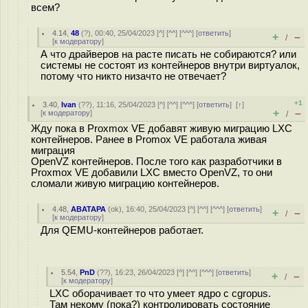
всем?
4.14
,
48
(
?
), 00:40, 25/04/2023 [
^
] [
^^
] [
^^^
] [
ответить
]
+
–
/
[
к модератору
]
А что драйверов на расте писать не собираются? или
системы не состоят из контейнеров внутри виртуалок,
потому что никто низачто не отвечает?
+1
3.40
,
Ivan
(
??
), 11:16, 25/04/2023 [
^
] [
^^
] [
^^^
] [
ответить
]
[
↑
]
+
–
[
к модератору
]
/
Жду пока в Proxmox VE добавят живую миграцию LXC
контейнеров. Ранее в Promox VE работала живая
миграция
OpenVZ контейнеров. После того как разработчики в
Proxmox VE добавили LXC вместо OpenVZ, то они
сломали живую миграцию контейнеров.
4.48
,
ABATAPA
(
ok
), 16:40, 25/04/2023 [
^
] [
^^
] [
^^^
] [
ответить
]
+
–
/
[
к модератору
]
Для QEMU-контейнеров работает.
5.54
,
PnD
(
??
), 16:23, 26/04/2023 [
^
] [
^^
] [
^^^
] [
ответить
]
+
–
/
[
к модератору
]
LXC оборачивает то что умеет ядро с cgropus.
Там некому (пока?) контролировать состояние