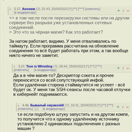
2.17
,
Аноним
(
2
), 01:43, 25/04/2023 [
^
] [
^^
] [
^^^
] [
ответить
]
+
–
/
[
к модератору
]
>> в том числе после перезагрузки системы или на другом
сервере без разрыва уже установленных сетевых
соединений.
> Это что за чёрная магия? Как это работает?
За натом работает, видимо. У меня отваливались по
таймауту. Если программа рассчитана на обновление
соединения то всё будет работать при этом, а так вообще
никто ничего не заметит.
3.27
,
Tron is Whistling
(
?
), 08:44, 25/04/2023 [
^
] [
^^
] [
^^^
]
+
–
/
[
ответить
]
[
к модератору
]
Да а в чём магия-то? Дескриптор сокета и прочее
переносится со всей сопутствующей инфой.
Если удалённая сторона стаймаутится не успеет - всё
будет ок. У меня так SSH-сеансы после часовой отлучки
в хибернейт поднимаются.
4.46
,
Бывалый смузихлёб
(
?
), 16:31, 25/04/2023 [
^
] [
^^
] [
^^^
]
+
–
/
[
ответить
]
[
↓
] [
к модератору
]
т.е если подобную штуку запустить и на другом компе,
то получится что к одному удалённому источнику
установлено 2 одинаковых подключения с разных
машин ?