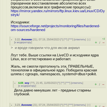
(прозрачное восстановление абсолютно всех
процессов,включая все графические процессы):
https://mirror.yandex.ru/mirrors/ftp.linux.kiev.ua/Linux/CD/Dy
stryk/
Исходники:
https://sourceforge.net/projects/monitoring/files/hardened-
om-sources/hardened
+2
3.22
,
Аноним
(
21
), 07:19, 25/04/2023 [
^
] [
^^
] [
^^^
] [
ответить
]
[
↓
]
+
–
[
к модератору
]
/
> и вроде говорили что для иксов анриал
Лгут тебе. Выше ссылки на LiveCD и исходники ядра
Linux, все оттестировано и работает.
Жаль, не смогли протолкнуть эти, ПРАВЕЛЬНЫЕ,
технологии в официальное ядро. Победила красная
шляпа с cgroups, namespaces, systemd+dbus+polkit.
4.69
,
xoy
(
??
), 21:45, 11/05/2023 [
^
] [
^^
] [
^^^
] [
ответить
]
+
–
/
[
к модератору
]
Дела давно минувших лет - преданье старины
глубокой.
3.23
,
Аноним
(
21
), 07:24, 25/04/2023 [
^
] [
^^
] [
^^^
] [
ответить
]
[
↑
]
+
–
/