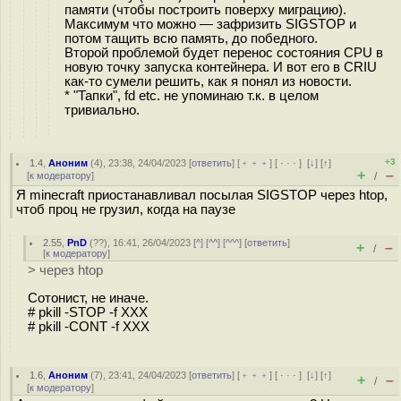
памяти (чтобы построить поверху миграцию).
Максимум что можно — зафризить SIGSTOP и
потом тащить всю память, до победного.
Второй проблемой будет перенос состояния CPU в
новую точку запуска контейнера. И вот его в CRIU
как-то сумели решить, как я понял из новости.
* "Тапки", fd etc. не упоминаю т.к. в целом
тривиально.
+3
1.4
,
Аноним
(
4
), 23:38, 24/04/2023 [
ответить
] [
﹢﹢﹢
] [
· · ·
]
[
↓
] [
↑
]
+
–
[
к модератору
]
/
Я minecraft приостанавливал посылая SIGSTOP через htop,
чтоб проц не грузил, когда на паузе
2.55
,
PnD
(
??
), 16:41, 26/04/2023 [
^
] [
^^
] [
^^^
] [
ответить
]
+
–
/
[
к модератору
]
> через htop
Сотонист, не иначе.
# pkill -STOP -f XXX
# pkill -CONT -f XXX
1.6
,
Аноним
(
7
), 23:41, 24/04/2023 [
ответить
] [
﹢﹢﹢
] [
· · ·
]
[
↓
] [
↑
]
+
–
/
[
к модератору
]