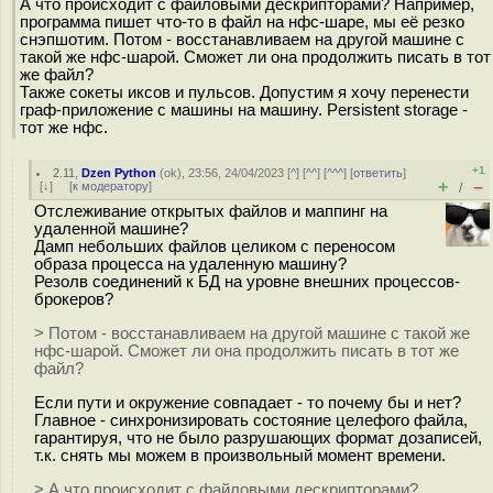
А что происходит с файловыми дескрипторами? Например,
программа пишет что-то в файл на нфс-шаре, мы её резко
снэпшотим. Потом - восстанавливаем на другой машине с
такой же нфс-шарой. Сможет ли она продолжить писать в тот
же файл?
Также сокеты иксов и пульсов. Допустим я хочу перенести
граф-приложение с машины на машину. Persistent storage -
тот же нфс.
+1
2.11
,
Dzen Python
(
ok
), 23:56, 24/04/2023 [
^
] [
^^
] [
^^^
] [
ответить
]
+
–
[
↓
] [
к модератору
]
/
Отслеживание открытых файлов и маппинг на
удаленной машине?
Дамп небольших файлов целиком с переносом
образа процесса на удаленную машину?
Резолв соединений к БД на уровне внешних процессов-
брокеров?
> Потом - восстанавливаем на другой машине с такой же
нфс-шарой. Сможет ли она продолжить писать в тот же
файл?
Если пути и окружение совпадает - то почему бы и нет?
Главное - синхронизировать состояние целефого файла,
гарантируя, что не было разрушающих формат дозаписей,
т.к. снять мы можем в произвольный момент времени.
> А что происходит с файловыми дескрипторами?