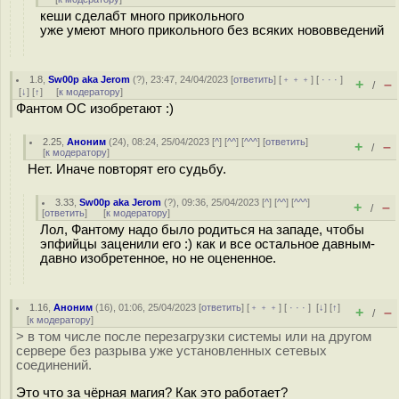
кеши сделабт много прикольного
уже умеют много прикольного без всяких нововведений
1.8
,
Sw00p aka Jerom
(
?
), 23:47, 24/04/2023 [
ответить
] [
﹢﹢﹢
] [
· · ·
]
+
–
/
[
↓
] [
↑
] [
к модератору
]
Фантом ОС изобретают :)
2.25
,
Аноним
(
24
), 08:24, 25/04/2023 [
^
] [
^^
] [
^^^
] [
ответить
]
+
–
/
[
к модератору
]
Нет. Иначе повторят его судьбу.
3.33
,
Sw00p aka Jerom
(
?
), 09:36, 25/04/2023 [
^
] [
^^
] [
^^^
]
+
–
/
[
ответить
]
[
к модератору
]
Лол, Фантому надо было родиться на западе, чтобы
эпфийцы заценили его :) как и все остальное давным-
давно изобретенное, но не оцененное.
1.16
,
Аноним
(
16
), 01:06, 25/04/2023 [
ответить
] [
﹢﹢﹢
] [
· · ·
]
[
↓
] [
↑
]
+
–
/
[
к модератору
]
> в том числе после перезагрузки системы или на другом
сервере без разрыва уже установленных сетевых
соединений.
Это что за чёрная магия? Как это работает?