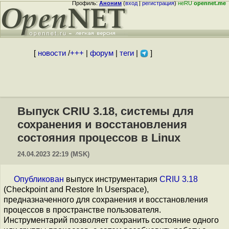
Профиль:
Аноним
(
вход
|
регистрация
)
неRU
opennet.me
[
новости
/
+++
|
форум
|
теги
|
]
Выпуск CRIU 3.18, системы для
сохранения и восстановления
состояния процессов в Linux
24.04.2023 22:19 (MSK)
Опубликован
выпуск инструментария
CRIU 3.18
(Checkpoint and Restore In Userspace),
предназначенного для сохранения и восстановления
процессов в пространстве пользователя.
Инструментарий позволяет сохранить состояние одного