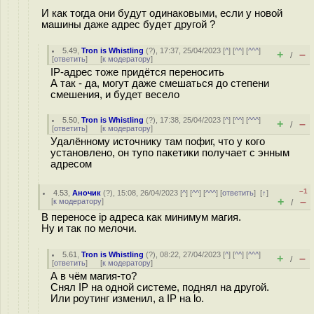
И как тогда они будут одинаковыми, если у новой
машины даже адрес будет другой ?
5.49
,
Tron is Whistling
(
?
), 17:37, 25/04/2023 [
^
] [
^^
] [
^^^
]
+
–
/
[
ответить
]
[
к модератору
]
IP-адрес тоже придётся переносить
А так - да, могут даже смешаться до степени
смешения, и будет весело
5.50
,
Tron is Whistling
(
?
), 17:38, 25/04/2023 [
^
] [
^^
] [
^^^
]
+
–
/
[
ответить
]
[
к модератору
]
Удалённому источнику там пофиг, что у кого
установлено, он тупо пакетики получает с энным
адресом
–1
4.53
,
Аночик
(
?
), 15:08, 26/04/2023 [
^
] [
^^
] [
^^^
] [
ответить
]
[
↑
]
+
–
[
к модератору
]
/
В переносе ip адреса как минимум магия.
Ну и так по мелочи.
5.61
,
Tron is Whistling
(
?
), 08:22, 27/04/2023 [
^
] [
^^
] [
^^^
]
+
–
/
[
ответить
]
[
к модератору
]
А в чём магия-то?
Снял IP на одной системе, поднял на другой.
Или роутинг изменил, а IP на lo.