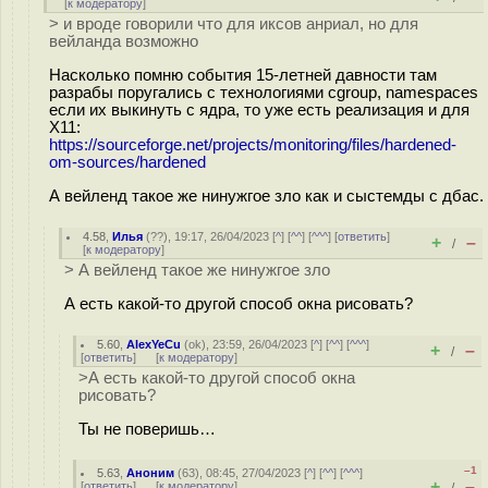
[
к модератору
]
> и вроде говорили что для иксов анриал, но для
вейланда возможно
Насколько помню события 15-летней давности там
разрабы поругались с технологиями cgroup, namespaces
если их выкинуть с ядра, то уже есть реализация и для
X11:
https://sourceforge.net/projects/monitoring/files/hardened-
om-sources/hardened
А вейленд такое же нинужгое зло как и сыстемды с дбас.
4.58
,
Илья
(
??
), 19:17, 26/04/2023 [
^
] [
^^
] [
^^^
] [
ответить
]
+
–
/
[
к модератору
]
> А вейленд такое же нинужгое зло
А есть какой-то другой способ окна рисовать?
5.60
,
AlexYeCu
(
ok
), 23:59, 26/04/2023 [
^
] [
^^
] [
^^^
]
+
–
/
[
ответить
]
[
к модератору
]
>А есть какой-то другой способ окна
рисовать?
Ты не поверишь…
–1
5.63
,
Аноним
(
63
), 08:45, 27/04/2023 [
^
] [
^^
] [
^^^
]
+
–
[
ответить
]
[
к модератору
]