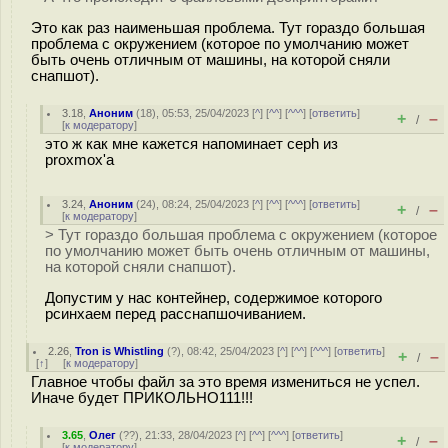
Это как раз наименьшая проблема. Тут гораздо большая
проблема с окружением (которое по умолчанию может
быть очень отличным от машины, на которой сняли
снапшот).
3.18
,
Аноним
(
18
), 05:53, 25/04/2023 [
^
] [
^^
] [
^^^
] [
ответить
]
+
–
/
[
к модератору
]
это ж как мне кажется напоминает ceph из
proxmox'a
3.24
,
Аноним
(
24
), 08:24, 25/04/2023 [
^
] [
^^
] [
^^^
] [
ответить
]
+
–
/
[
к модератору
]
> Тут гораздо большая проблема с окружением (которое
по умолчанию может быть очень отличным от машины,
на которой сняли снапшот).
Допустим у нас контейнер, содержимое которого
рсинхаем перед расснапшочиванием.
2.26
,
Tron is Whistling
(
?
), 08:42, 25/04/2023 [
^
] [
^^
] [
^^^
] [
ответить
]
+
–
/
[
↑
] [
к модератору
]
Главное чтобы файл за это время измениться не успел.
Иначе будет ПРИКОЛЬНО111!!!
3.65
,
Олег
(
??
), 21:33, 28/04/2023 [
^
] [
^^
] [
^^^
] [
ответить
]
+
–
/
[
к модератору
]