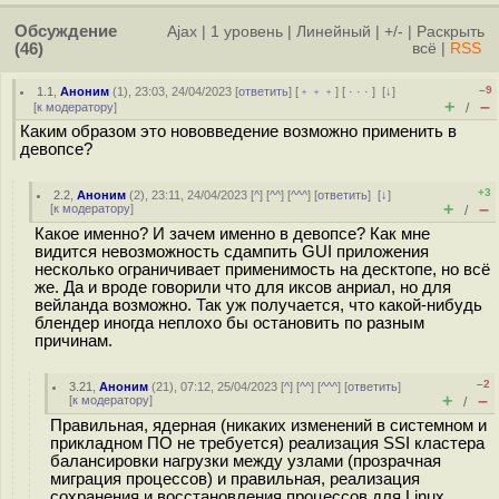
Обсуждение
Ajax
|
1 уровень
|
Линейный
|
+/-
|
Раскрыть
(46)
всё
|
RSS
–9
1.1
,
Аноним
(
1
), 23:03, 24/04/2023 [
ответить
] [
﹢﹢﹢
] [
· · ·
]
[
↓
]
+
–
[
к модератору
]
/
Каким образом это нововведение возможно применить в
девопсе?
+3
2.2
,
Аноним
(
2
), 23:11, 24/04/2023 [
^
] [
^^
] [
^^^
] [
ответить
]
[
↓
]
+
–
[
к модератору
]
/
Какое именно? И зачем именно в девопсе? Как мне
видится невозможность сдампить GUI приложения
несколько ограничивает применимость на десктопе, но всё
же. Да и вроде говорили что для иксов анриал, но для
вейланда возможно. Так уж получается, что какой-нибудь
блендер иногда неплохо бы остановить по разным
причинам.
–2
3.21
,
Аноним
(
21
), 07:12, 25/04/2023 [
^
] [
^^
] [
^^^
] [
ответить
]
+
–
[
к модератору
]
/
Правильная, ядерная (никаких изменений в системном и
прикладном ПО не требуется) реализация SSI кластера
балансировки нагрузки между узлами (прозрачная
миграция процессов) и правильная, реализация
сохранения и восстановления процессов для Linux