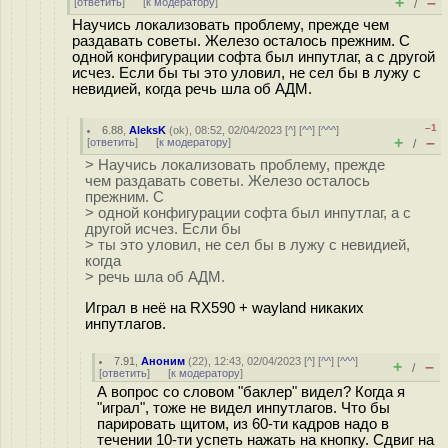
+
–
[
ответить
]
[
к модератору
]
/
Научись локализовать проблему, прежде чем
раздавать советы. Железо осталось прежним. С
одной конфигурации софта был инпутлаг, а с другой
исчез. Если бы ты это уловил, не сел бы в лужу с
невидией, когда речь шла об АДМ.
–1
6.88
,
AleksK
(
ok
), 08:52, 02/04/2023 [
^
] [
^^
] [
^^^
]
+
–
[
ответить
]
[
к модератору
]
/
> Научись локализовать проблему, прежде
чем раздавать советы. Железо осталось
прежним. С
> одной конфигурации софта был инпутлаг, а с
другой исчез. Если бы
> ты это уловил, не сел бы в лужу с невидией,
когда
> речь шла об АДМ.
Играл в неё на RX590 + wayland никаких
инпутлагов.
7.91
,
Аноним
(
22
), 12:43, 02/04/2023 [
^
] [
^^
] [
^^^
]
+
–
/
[
ответить
]
[
к модератору
]
А вопрос со словом "баклер" видел? Когда я
"играл", тоже не видел инпутлагов. Что бы
парировать щитом, из 60-ти кадров надо в
течении 10-ти успеть нажать на кнопку. Сдвиг на