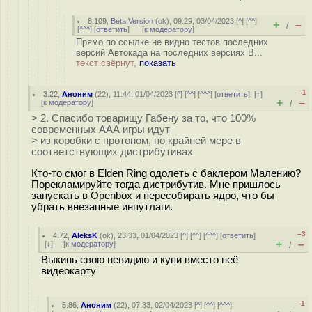
8.109
,
Beta Version
(
ok
), 09:29, 03/04/2023 [
^
] [
^^
]
+
–
/
[
^^^
] [
ответить
]
[
к модератору
]
Прямо по ссылке не видно тестов последних
версий Автокада на последних версиях В...
текст свёрнут,
показать
–1
3.22
,
Аноним
(
22
), 11:44, 01/04/2023 [
^
] [
^^
] [
^^^
] [
ответить
]
[
↑
]
+
–
[
к модератору
]
/
> 2. Спасибо товарищу Габену за то, что 100%
современных ААА игры идут
> из коробки с протоном, по крайней мере в
соответствующих дистрибутивах
Кто-то смог в Elden Ring одолеть с баклером Малению?
Порекламируйте тогда дистрибутив. Мне пришлось
запускать в Оpenbox и пересобирать ядро, что бы
убрать внезапные инпутлаги.
–3
4.72
,
AleksK
(
ok
), 23:33, 01/04/2023 [
^
] [
^^
] [
^^^
] [
ответить
]
+
–
[
↓
] [
к модератору
]
/
Выкинь свою невидию и купи вместо неё
видеокарту
–1
5.86
,
Аноним
(
22
), 07:33, 02/04/2023 [
^
] [
^^
] [
^^^
]