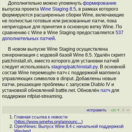
Дополнительно можно упомянуть
формирование
выпуска проекта
Wine Staging 8.5
, в рамках которого
формируются расширенные сборки Wine, включающие
не полностью готовые или рискованные патчи, пока
непригодные для принятия в основную ветку Wine. По
сравнению с Wine в Wine Staging предоставляется
537
дополнительных патчей
.
В новом выпуске Wine Staging осуществлена
синхронизация с кодовой базой Wine 8.5. Удалён скрипт
patchinstall.sh, вместо которого для установки патчей
следует использовать
staging/patchinstall.py
. В основной
состав Wine перемещён патч с поддержкой маппинга
управляющих символов в dinput. Добавлены новые
патчи, решающие проблемы с запуском Diablo IV и
установкой обновлений battle.net. Обновлён
патч
для
поддержки mfplat-streaming.
+
–
исправить
/
+24
Главная ссылка к новости
(
https://www.winehq.org/announc...
)
OpenNews: Выпуск Wine 8.4 с начальной поддержкой
Wayland