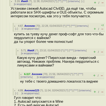
3.19
,
ИмяХ
(
?
), 11:38, 01/04/2023 [
^
] [
^^
] [
^^^
] [
ответить
]
[
↓
]
+
–
/
[
к модератору
]
Установи свежий Autocad Clvil3D, да ещё так, чтобы
работали все SHX-шрифты и OLE-объекты. С огромным
интересом посмотрю, как это у тебя получается.
+2
4.67
,
Аноним
(
70
), 22:28, 01/04/2023 [
^
] [
^^
] [
^^^
] [
ответить
]
+
–
[
↓
] [
к модератору
]
/
купить за туеву кучу денег проф-софт для того что-бы
пердолится с вайном?
да ты упорот более чем полностью!
5.71
,
ИмяХ
(
?
), 23:10, 01/04/2023 [
^
] [
^^
] [
^^^
] [
ответить
]
+
–
/
[
к модератору
]
Какую кучу денег? Пиратская винда - пиратский
автокад. Никаких проблем. Нахера пердолиться с
линуксами и вайнами?
6.117
,
Аноним
(
70
), 21:56, 06/04/2023 [
^
] [
^^
] [
^^^
]
+
–
/
[
ответить
]
[
к модератору
]
ну тебе с твоего домашнего локалхоста виднее
4.89
,
Аноним123
(
?
), 11:04, 02/04/2023 [
^
] [
^^
] [
^^^
] [
ответить
]
+
–
/
[
↑
] [
к модератору
]
Гугл говорит что:
1. Autocad запускается в Wine
2. Есть веб версия Autocad