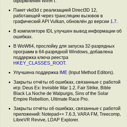
оформления WinRT.
Пакет vkd3d с реализацией Direct3D 12,
работающей через трансляцию вызовов в
графический API Vulkan, обновлён до версии
1.7
.
В компиляторе IDL улучшен вывод информации об
ошибках.
В WoW64, прослойку для запуска 32-разрядных
программ в 64-разрядной Windows, добавлена
поддержка ключа реестра
HKEY_CLASSES_ROOT
.
Улучшена поддержка
IME
(Input Method Editors).
Закрыты отчёты об ошибках, связанные с работой
игр: Deus Ex: Invisible War 1.2, Fair Strike, Bible
Black La Noche de Walpurgis, Sins of the Solar
Empire Rebellion, Ultimate Race Pro.
Закрыты отчёты об ошибках, связанные с работой
приложений: Notepad++ 7.6.3, VARA FM, Treecomp,
LibreVR Revive, LDAP Explorer.