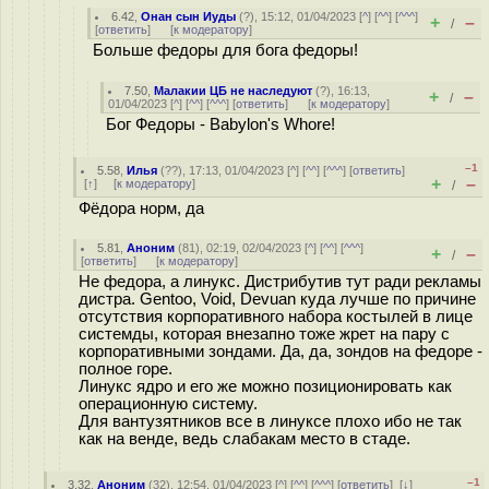
6.42
,
Онан сын Иуды
(
?
), 15:12, 01/04/2023 [
^
] [
^^
] [
^^^
]
+
–
/
[
ответить
]
[
к модератору
]
Больше федоры для бога федоры!
7.50
,
Малакии ЦБ не наследуют
(
?
), 16:13,
+
–
/
01/04/2023 [
^
] [
^^
] [
^^^
] [
ответить
]
[
к модератору
]
Бог Федоры - Babylon's Whore!
–1
5.58
,
Илья
(
??
), 17:13, 01/04/2023 [
^
] [
^^
] [
^^^
] [
ответить
]
+
–
[
↑
] [
к модератору
]
/
Фёдора норм, да
5.81
,
Аноним
(
81
), 02:19, 02/04/2023 [
^
] [
^^
] [
^^^
]
+
–
/
[
ответить
]
[
к модератору
]
Не федора, а линукс. Дистрибутив тут ради рекламы
дистра. Gentoo, Void, Devuan куда лучше по причине
отсутствия корпоративного набора костылей в лице
системды, которая внезапно тоже жрет на пару с
корпоративными зондами. Да, да, зондов на федоре -
полное горе.
Линукс ядро и его же можно позиционировать как
операционную систему.
Для вантузятников все в линуксе плохо ибо не так
как на венде, ведь слабакам место в стаде.
–1
3.32
,
Аноним
(
32
), 12:54, 01/04/2023 [
^
] [
^^
] [
^^^
] [
ответить
]
[
↓
]