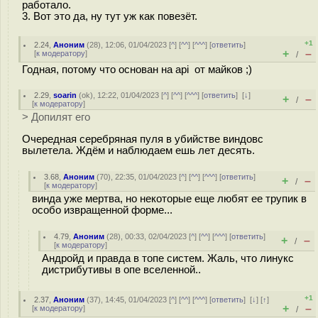
работало.
3. Вот это да, ну тут уж как повезёт.
+1
2.24
,
Аноним
(
28
), 12:06, 01/04/2023 [
^
] [
^^
] [
^^^
] [
ответить
]
+
–
[
к модератору
]
/
Годная, потому что основан на api от майков ;)
2.29
,
soarin
(
ok
), 12:22, 01/04/2023 [
^
] [
^^
] [
^^^
] [
ответить
]
[
↓
]
+
–
/
[
к модератору
]
> Допилят его
Очередная серебряная пуля в убийстве виндовс
вылетела. Ждём и наблюдаем ешь лет десять.
3.68
,
Аноним
(
70
), 22:35, 01/04/2023 [
^
] [
^^
] [
^^^
] [
ответить
]
+
–
/
[
к модератору
]
винда уже мертва, но некоторые еще любят ее трупик в
особо извращенной форме...
4.79
,
Аноним
(
28
), 00:33, 02/04/2023 [
^
] [
^^
] [
^^^
] [
ответить
]
+
–
/
[
к модератору
]
Андройд и правда в топе систем. Жаль, что линукс
дистрибутивы в опе вселенной..
+1
2.37
,
Аноним
(
37
), 14:45, 01/04/2023 [
^
] [
^^
] [
^^^
] [
ответить
]
[
↓
] [
↑
]
+
–
[
к модератору
]
/