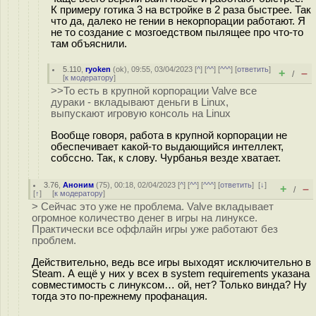
К примеру готика 3 на встройке в 2 раза быстрее. Так
что да, далеко не гении в некорпорации работают. Я
не то создание с мозгоедством пылящее про что-то
там объяснили.
5.110
,
ryoken
(
ok
), 09:55, 03/04/2023 [
^
] [
^^
] [
^^^
] [
ответить
]
+
–
/
[
к модератору
]
>>То есть в крупной корпорации Valve все
дураки - вкладывают деньги в Linux,
выпускают игровую консоль на Linux
Вообще говоря, работа в крупной корпорации не
обеспечивает какой-то выдающийся интеллект,
собссно. Так, к слову. Чурбанья везде хватает.
3.76
,
Аноним
(
75
), 00:18, 02/04/2023 [
^
] [
^^
] [
^^^
] [
ответить
]
[
↓
]
+
–
/
[
↑
] [
к модератору
]
> Сейчас это уже не проблема. Valve вкладывает
огромное количество денег в игры на линуксе.
Практически все оффлайн игры уже работают без
проблем.
Действительно, ведь все игры выходят исключительно в
Steam. А ещё у них у всех в system requirements указана
совместимость с линуксом… ой, нет? Только винда? Ну
тогда это по-прежнему профанация.