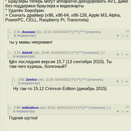
* Браузеры теперь могут аппаратно декодировать AV1, даже
без поддержки браузера и видеокарты
* Удалён Херобрин
> Скачать драйвер (x86, x86-64, x86-128, Apple M3, Alpha,
PowerPC, CELL, Raspberry Pi, Transmeta)
–1
2.31
,
Аноним
(
31
), 12:33, 01/04/2023 [
^
] [
^^
] [
^^^
] [
ответить
]
+
–
[
к модератору
]
/
ты у мамы некромант
2.74
,
AleksK
(
ok
), 23:40, 01/04/2023 [
^
] [
^^
] [
^^^
] [
ответить
]
[
↓
]
+
–
/
[
к модератору
]
fglrx последняя версия 15.7 (13 сентября 2015). Ты
там чего куришь, болезный?
3.90
,
Zenitur
(
ok
), 11:09, 02/04/2023 [
^
] [
^^
] [
^^^
] [
ответить
]
+
–
/
[
к модератору
]
Ну так-то 15.12 Crimson Edition (декабрь 2015)
+1
2.80
,
mikhailnov
(
ok
), 00:50, 02/04/2023 [
^
] [
^^
] [
^^^
] [
ответить
]
[
↑
]
+
–
[
к модератору
]
/
Годная шутка!