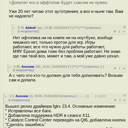
>Допилят его и оффтопик будет совсем не нужен.
Уже 20 лет читаю этот аутотренинг, а воз и ныне там. Вам
не надоело?
–2
3.73
,
AleksK
(
ok
), 23:38, 01/04/2023 [
^
] [
^^
] [
^^^
] [
ответить
]
+
–
[
к модератору
]
/
Нет офтопика ни на компе ни на ноутбуке, вообще
никакого нет, только протон для игр. Игры
работают, все что нужно для работы работает,
МФУ Epson дома тоже без проблем работает. Не знаю
где там твой воз, может и там, а мой уже давно уехал.
2.39
,
Аноним
(
39
), 15:01, 01/04/2023 [
^
] [
^^
] [
^^^
] [
ответить
]
[
↑
]
+
–
/
[
к модератору
]
А с чего это кто-то должен для тебя допиливать? Возьми
сам и допили.
+7
1.3
,
Аноним
(
3
), 09:05, 01/04/2023 [
ответить
] [
﹢﹢﹢
] [
· · ·
]
[
↓
] [
↑
]
+
–
[
к модератору
]
/
Вышел релиз драйвера fglrx 23.4. Основные изменения:
* Исправлены все баги.
* Добавлена поддержка HDR в сеансе X11.
* Catalyst Control Center переведён на Qt6, добавлена кнопка
"Сделать зашибись"