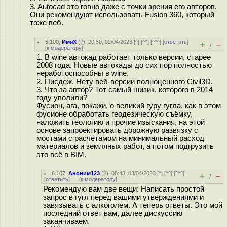
3. Autocad это говно даже с точки зрения его авторов.
Они рекомендуют использовать Fusion 360, который
тоже веб.
5.100
,
ИмяХ
(
?
), 20:50, 02/04/2023 [
^
] [
^^
] [
^^^
] [
ответить
]
+
–
/
[
к модератору
]
1. В wine автокад работает только версии, старее
2008 года. Новые автокады до сих пор полностью
неработоспособны в wine.
2. Пиcдеж. Нету веб-версии полноценного Civil3D.
3. Что за автор? Тот самый шизик, которого в 2014
году уволили?
Фусион, ага, покажи, о великий гуру гугла, как в этом
фусионе обработать геодезическую съёмку,
наложить геологию и прочие изыскания, на этой
основе запроектировать дорожную развязку с
мостами с расчётамом на минимальный расход
материалов и земляных работ, а потом подгрузить
это всё в BIM.
6.107
,
Аноним123
(
?
), 08:43, 03/04/2023 [
^
] [
^^
] [
^^^
]
+
–
/
[
ответить
]
[
к модератору
]
Рекомендую вам две вещи: Написать простой
запрос в гугл перед вашими утверждениями и
завязывать с алкоголем. А теперь ответы. Это мой
последний ответ вам, далее дискуссию
заканчиваем.