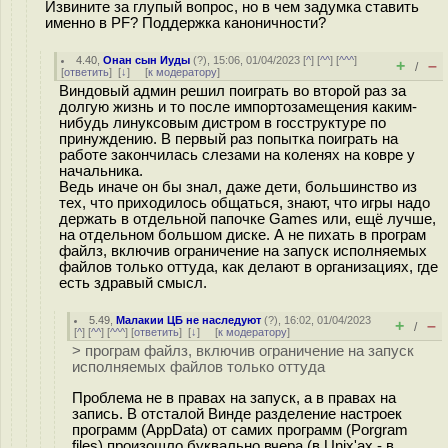
Извините за глупый вопрос, но в чем задумка ставить
именно в PF? Поддержка каноничности?
4.40
,
Онан сын Иуды
(
?
), 15:06, 01/04/2023 [
^
] [
^^
] [
^^^
]
+
–
/
[
ответить
]
[
↓
] [
к модератору
]
Виндовый админ решил поиграть во второй раз за
долгую жизнь и то после импортозамещения каким-
нибудь линуксовым дистром в госструктуре по
принуждению. В первый раз попытка поиграть на
работе закончилась слезами на коленях на ковре у
начальника.
Ведь иначе он бы знал, даже дети, большинство из
тех, что приходилось общаться, знают, что игры надо
держать в отдельной папочке Games или, ещё лучше,
на отдельном большом диске. А не пихать в програм
файлз, включив ограничение на запуск исполняемых
файлов только оттуда, как делают в организациях, где
есть здравый смысл.
5.49
,
Малакии ЦБ не наследуют
(
?
), 16:02, 01/04/2023
+
–
/
[
^
] [
^^
] [
^^^
] [
ответить
]
[
↓
] [
к модератору
]
> програм файлз, включив ограничение на запуск
исполняемых файлов только оттуда
Проблема не в правах на запуск, а в правах на
запись. В отсталой Винде разделение настроек
программ (AppData) от самих программ (Porgram
files) произошло буквально вчера (в Unix'ах - в