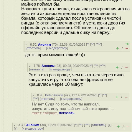
майнер поймал бы..
Начинает тупить винда, скидываю сохранения игр на
жестик и акронисом делаю восстановление из
бэкапа, который сделал после установки чистой
винды (с отключением инета) и установки дров (из
оффлайн установщиков). Обновляю дрова до
последних версий и дальше сижу ни пержу..
+5
6.70
,
Аноним
(
70
), 22:39, 01/04/2023 [
^
] [
^^
] [
^^^
]
+
–
[
ответить
]
[
к модератору
]
/
да ты прям мамкин-хакер! :)))
7.78
,
Аноним
(
28
), 00:28, 02/04/2023 [
^
] [
^^
] [
^^^
]
+
–
/
[
ответить
]
[
к модератору
]
Это в сто раз проще, чем пытаться через вино
запустить игру, чтоб она не фризила и не
крашилась через 10 минут..
8.95
,
Beta Version
(
ok
), 13:14, 02/04/2023 [
^
] [
^^
]
+
–
/
[
^^^
] [
ответить
]
[
к модератору
]
Ну нет Судя по тому, что ты написал,
запустить игру под вайном всё таки проще ...
текст свёрнут,
показать
3.30
,
Аноним
(
30
), 12:29, 01/04/2023 [
^
] [
^^
] [
^^^
] [
ответить
]
[
↓
]
+
–
/
[
↑
] [
к модератору
]