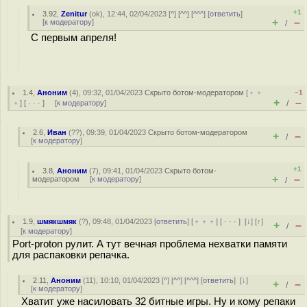
+1
3.92
,
Zenitur
(
ok
), 12:44, 02/04/2023 [
^
] [
^^
] [
^^^
] [
ответить
]
+
–
[
к модератору
]
/
С первым апреля!
1.4
,
Аноним
(
4
), 09:32, 01/04/2023
Скрыто ботом-модератором
[
﹢﹢
–1
+
–
﹢
] [
· · ·
] [
к модератору
]
/
2.6
,
Иван
(
??
), 09:39, 01/04/2023
Скрыто ботом-модератором
+
–
/
[
к модератору
]
+1
3.8
,
Аноним
(
7
), 09:41, 01/04/2023
Скрыто ботом-
+
–
модератором
[
к модератору
]
/
1.9
,
шмякшмяк
(
?
), 09:48, 01/04/2023 [
ответить
] [
﹢﹢﹢
] [
· · ·
]
[
↓
] [
↑
]
+
–
/
[
к модератору
]
Port-proton рулит. А тут вечная проблема нехватки памяти
для распаковки репачка.
2.11
,
Аноним
(
11
), 10:10, 01/04/2023 [
^
] [
^^
] [
^^^
] [
ответить
]
[
↓
]
+
–
/
[
к модератору
]
Хватит уже насиловать 32 битные игры. Ну и кому репаки