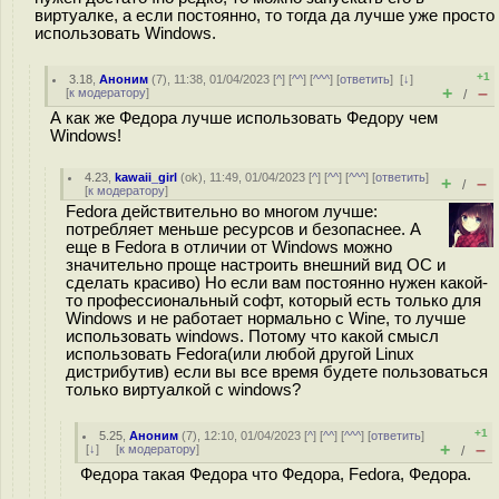
виртуалке, а если постоянно, то тогда да лучше уже просто
использовать Windows.
+1
3.18
,
Аноним
(
7
), 11:38, 01/04/2023 [
^
] [
^^
] [
^^^
] [
ответить
]
[
↓
]
+
–
[
к модератору
]
/
А как же Федора лучше использовать Федору чем
Windows!
4.23
,
kawaii_girl
(
ok
), 11:49, 01/04/2023 [
^
] [
^^
] [
^^^
] [
ответить
]
+
–
/
[
к модератору
]
Fedora действительно во многом лучше:
потребляет меньше ресурсов и безопаснее. А
еще в Fedora в отличии от Windows можно
значительно проще настроить внешний вид ОС и
сделать красиво) Но если вам постоянно нужен какой-
то профессиональный софт, который есть только для
Windows и не работает нормально с Wine, то лучше
использовать windows. Потому что какой смысл
использовать Fedora(или любой другой Linux
дистрибутив) если вы все время будете пользоваться
только виртуалкой с windows?
+1
5.25
,
Аноним
(
7
), 12:10, 01/04/2023 [
^
] [
^^
] [
^^^
] [
ответить
]
+
–
[
↓
] [
к модератору
]
/
Федора такая Федора что Федора, Fedora, Федора.