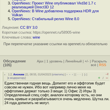
OpenNews: Проект Wine опубликовал Vkd3d 1.7 с
реализацией Direct3D 12
OpenNews: В Wine добавлена поддержка HDR для
Vulkan
OpenNews: Стабильный релиз Wine 8.0
Лицензия:
CC BY 3.0
Короткая ссылка: https://opennet.ru/58905-wine
Ключевые слова:
wine
При перепечатке указание ссылки на opennet.ru обязательно
Обсуждение
Ajax
|
1 уровень
|
Линейный
|
+/-
|
Раскрыть
(105)
всё
|
RSS
–2
1.2
,
Аноним
(
2
), 08:55, 01/04/2023 [
ответить
] [
﹢﹢﹢
] [
· · ·
]
[
↓
]
+
–
[
к модератору
]
/
Единственная годная вещь. Допилят его и оффтопик будет
совсем не нужен. Ибо вот например лично меня на
оффтопике держат только 3 вещи: 1) Офис 2) Игры 3)
Определенный спец софт, аналоги которому есть, но они
очень кривые и разрабатываются очень медленно. Шутка ли.
24 года допилить не могут.