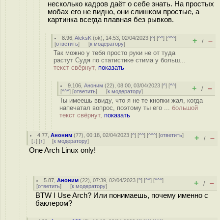
несколько кадров даёт о себе знать. На простых
мобах его не видно, они слишком простые, а
картинка всегда плавная без рывков.
8.96
,
AleksK
(
ok
), 14:53, 02/04/2023 [
^
] [
^^
] [
^^^
]
+
–
/
[
ответить
]
[
к модератору
]
Так можно у тебя просто руки не от туда
растут Судя по статистике стима у больш...
текст свёрнут,
показать
9.106
,
Аноним
(
22
), 08:00, 03/04/2023 [
^
] [
^^
]
+
–
/
[
^^^
] [
ответить
]
[
к модератору
]
Ты имеешь ввиду, что я не те кнопки жал, когда
напечатал вопрос, поэтому ты его ...
большой
текст свёрнут,
показать
4.77
,
Аноним
(
77
), 00:18, 02/04/2023 [
^
] [
^^
] [
^^^
] [
ответить
]
+
–
/
[
↓
] [
↑
] [
к модератору
]
One Arch Linux only!
5.87
,
Аноним
(
22
), 07:39, 02/04/2023 [
^
] [
^^
] [
^^^
]
+
–
/
[
ответить
]
[
к модератору
]
BTW I Use Arch? Или понимаешь, почему именно с
баклером?