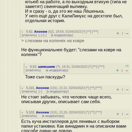
ютьюб на работе, а по выходным втихую (типа не
заметят) свинячащий выпивку.
И я сразу - о, да это же наш Лёшенька.
У него ещё друг с КалиЛинукс на десктопе был,
отдельная история.
5.62
,
Аноним
(
62
), 18:54, 01/04/2023 [
^
] [
^^
] [
^^^
]
+
–
/
[
ответить
]
[
↓
] [
↑
] [
к модератору
]
> слезами на коленях на ковре
Не функциональнее будет: "слезами на ковре на
коленях"?
+1
6.63
,
шмякшмяк
(
?
), 19:31, 01/04/2023 [
^
] [
^^
] [
^^^
]
+
–
[
ответить
]
[
к модератору
]
/
Тоже сын паскуды?
5.101
,
Аноним
(
101
), 21:21, 02/04/2023 [
^
] [
^^
] [
^^^
]
+
–
/
[
ответить
]
[
↑
] [
к модератору
]
Не стоит забывать, что человек чаще всего,
описывая других, описывает сам себя.
5.102
,
Аноним
(
101
), 21:26, 02/04/2023 [
^
] [
^^
] [
^^^
]
+
–
/
[
ответить
]
[
к модератору
]
Есть куча инсталлеров для ленивых с выбором
папки установки. Как винадмин я на описаном вами
способе давно не ловлю.