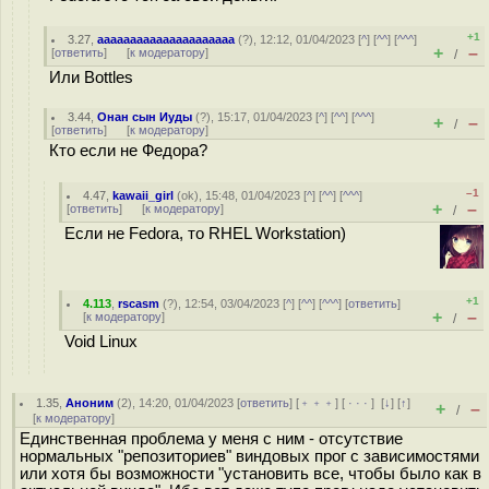
+1
3.27
,
aaaaaaaaaaaaaaaaaaaaa
(
?
), 12:12, 01/04/2023 [
^
] [
^^
] [
^^^
]
+
–
[
ответить
]
[
к модератору
]
/
Или Bottles
3.44
,
Онан сын Иуды
(
?
), 15:17, 01/04/2023 [
^
] [
^^
] [
^^^
]
+
–
/
[
ответить
]
[
к модератору
]
Кто если не Федора?
–1
4.47
,
kawaii_girl
(
ok
), 15:48, 01/04/2023 [
^
] [
^^
] [
^^^
]
+
–
[
ответить
]
[
к модератору
]
/
Если не Fedora, то RHEL Workstation)
+1
4.113
,
rscasm
(
?
), 12:54, 03/04/2023 [
^
] [
^^
] [
^^^
] [
ответить
]
+
–
[
к модератору
]
/
Void Linux
1.35
,
Аноним
(
2
), 14:20, 01/04/2023 [
ответить
] [
﹢﹢﹢
] [
· · ·
]
[
↓
] [
↑
]
+
–
/
[
к модератору
]
Единственная проблема у меня с ним - отсутствие
нормальных "репозиториев" виндовых прог с зависимостями
или хотя бы возможности "установить все, чтобы было как в