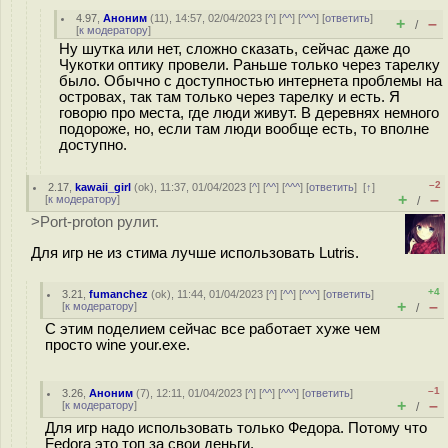
4.97
,
Аноним
(
11
), 14:57, 02/04/2023 [
^
] [
^^
] [
^^^
] [
ответить
]
+
–
/
[
к модератору
]
Ну шутка или нет, сложно сказать, сейчас даже до
Чукотки оптику провели. Раньше только через тарелку
было. Обычно с доступностью интернета проблемы на
островах, так там только через тарелку и есть. Я
говорю про места, где люди живут. В деревнях немного
подороже, но, если там люди вообще есть, то вполне
доступно.
–2
2.17
,
kawaii_girl
(
ok
), 11:37, 01/04/2023 [
^
] [
^^
] [
^^^
] [
ответить
]
[
↑
]
+
–
[
к модератору
]
/
>Port-proton рулит.
Для игр не из стима лучше использовать Lutris.
+4
3.21
,
fumanchez
(
ok
), 11:44, 01/04/2023 [
^
] [
^^
] [
^^^
] [
ответить
]
+
–
[
к модератору
]
/
С этим поделием сейчас все работает хуже чем
просто wine your.exe.
–1
3.26
,
Аноним
(
7
), 12:11, 01/04/2023 [
^
] [
^^
] [
^^^
] [
ответить
]
+
–
[
к модератору
]
/
Для игр надо использовать только Федора. Потому что
Fedora это топ за свои деньги.