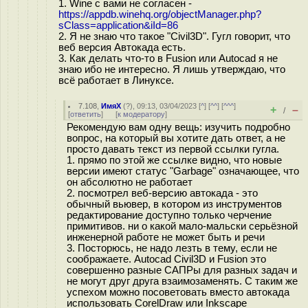
1. Wine с вами не согласен -
https://appdb.winehq.org/objectManager.php?
sClass=application&iId=86
2. Я не знаю что такое "Civil3D". Гугл говорит, что
веб версия Автокада есть.
3. Как делать что-то в Fusion или Autocad я не
знаю ибо не интересно. Я лишь утверждаю, что
всё работает в Линуксе.
7.108
,
ИмяХ
(
?
), 09:13, 03/04/2023 [
^
] [
^^
] [
^^^
]
+
–
/
[
ответить
]
[
к модератору
]
Рекомендую вам одну вещь: изучить подробно
вопрос, на который вы хотите дать ответ, а не
просто давать текст из первой ссылки гугла.
1. прямо по этой же ссылке видно, что новые
версии имеют статус "Garbage" означающее, что
он абсолютно не работает
2. посмотрел веб-версию автокада - это
обычный вьювер, в котором из инструментов
редактирование доступно только черчение
примитивов. ни о какой мало-мальски серьёзной
инженерной работе не может быть и речи
3. Посторюсь, не надо лезть в тему, если не
соображаете. Autocad Civil3D и Fusion это
совершенно разные САПРы для разных задач и
не могут друг друга взаимозаменять. С таким же
успехом можно посоветовать вместо автокада
использовать CorelDraw или Inkscape