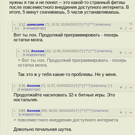
нужны я так и не понял -- это какой-то странный фетиш
после повсеместного внедрения доступного интернета. В
итоге, 5 минут скачиваешь, 5 часов устанавливаешь.
+1
3.12
,
шмякшмяк
(
?
), 10:32, 01/04/2023 [
^
] [
^^
] [
^^^
] [
ответить
]
+
–
[
↓
] [
к модератору
]
/
Вот ты лох. Продолжай программировать - похерь
остатки мозга.
4.13
,
Аноним
(
11
), 11:06, 01/04/2023 [
^
] [
^^
] [
^^^
] [
ответить
]
+
–
/
[
к модератору
]
> Вот ты лох. Продолжай программировать - похерь
остатки мозга.
Так это ж у тебя какие-то проблемы. Не у меня.
3.16
,
Аноним
(
7
), 11:37, 01/04/2023 [
^
] [
^^
] [
^^^
] [
ответить
]
[
↑
]
+
–
/
[
к модератору
]
Продолжайте насиловать 32-х битные игры. Это
ностальгия.
3.84
,
Аноним
(
84
), 06:03, 02/04/2023 [
^
] [
^^
] [
^^^
] [
ответить
]
+
–
/
[
к модератору
]
> повсеместного внедрения доступного интернета
Довольно печальная шутка.