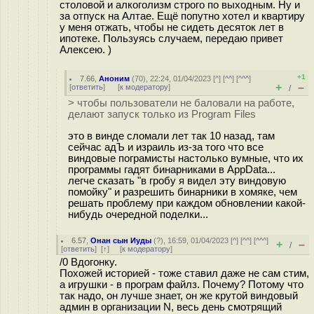
столовой и алкоголизм строго по выходным. Ну и
за отпуск на Алтае. Ещё попутно хотел и квартиру
у меня отжать, чтобы не сидеть десяток лет в
ипотеке. Пользуясь случаем, передаю привет
Алексею. )
+1
7.66
,
Аноним
(
70
), 22:24, 01/04/2023 [
^
] [
^^
] [
^^^
]
+
–
[
ответить
]
[
к модератору
]
/
> чтобы пользователи не баловали на работе,
делают запуск только из Program Files
это в винде сломали лет так 10 назад, там
сейчас адЪ и израиль из-за того что все
виндовые пограмисты настолько вумные, что их
программы гадят бинарниками в AppData...
легче сказать "в гробу я видел эту виндовую
помойку" и разрешить бинарники в хомяке, чем
решать проблему при каждом обновлении какой-
нибудь очередной поделки...
6.57
,
Онан сын Иуды
(
?
), 16:59, 01/04/2023 [
^
] [
^^
] [
^^^
]
+
–
/
[
ответить
]
[
↑
] [
к модератору
]
/0 Вдогонку.
Похожей историей - тоже ставил даже не сам стим,
а игрушки - в програм файлз. Почему? Потому что
так надо, он лучше знает, он же крутой виндовый
админ в организации N, весь день смотрящий