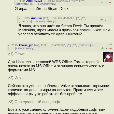
4.99
,
Аноним123
(
?
), 19:13, 02/04/2023 [
^
] [
^^
] [
^^^
]
+
–
/
[
ответить
]
[
↑
] [
к модератору
]
Я играл в сабж на Steam Deck.
5.105
,
Аноним
(
22
), 07:56, 03/04/2023 [
^
] [
^^
] [
^^^
]
+
–
/
[
ответить
]
[
к модератору
]
Я знаю, что она идёт на Steam Deck. Ты прошёл
Малению, играя магом и призывая помощников, или
успевал отбивать её удары щитом?
+1
2.15
,
kawaii_girl
(
ok
), 11:35, 01/04/2023 [
^
] [
^^
] [
^^^
] [
ответить
]
[
↓
]
+
–
[
↑
] [
к модератору
]
/
>1) Офис
Для Linux есть неплохой WPS Office. Там интерфейс
очень похож на MS Office и отличная совместимость с
форматами MS.
>2) Игры
Сейчас это уже не проблема. Valve вкладывает огромное
количество денег в игры на линуксе. Практически все
оффлайн игры уже работают без проблем.
>3) Определенный спец софт
Вот это уже сильно сложнее. Если подобный софт вам
нужен достаточно редко, то можно запускать его в