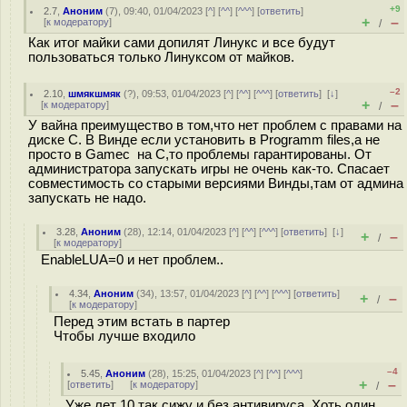
+9
2.7
,
Аноним
(
7
), 09:40, 01/04/2023 [
^
] [
^^
] [
^^^
] [
ответить
]
+
–
[
к модератору
]
/
Как итог майки сами допилят Линукс и все будут
пользоваться только Линуксом от майков.
–2
2.10
,
шмякшмяк
(
?
), 09:53, 01/04/2023 [
^
] [
^^
] [
^^^
] [
ответить
]
[
↓
]
+
–
[
к модератору
]
/
У вайна преимущество в том,что нет проблем с правами на
диске С. В Винде если установить в Programm files,а не
просто в Gamec на С,то проблемы гарантированы. От
администратора запускать игры не очень как-то. Спасает
совместимость со старыми версиями Винды,там от админа
запускать не надо.
3.28
,
Аноним
(
28
), 12:14, 01/04/2023 [
^
] [
^^
] [
^^^
] [
ответить
]
[
↓
]
+
–
/
[
к модератору
]
EnableLUA=0 и нет проблем..
4.34
,
Аноним
(
34
), 13:57, 01/04/2023 [
^
] [
^^
] [
^^^
] [
ответить
]
+
–
/
[
к модератору
]
Перед этим встать в партер
Чтобы лучше входило
–4
5.45
,
Аноним
(
28
), 15:25, 01/04/2023 [
^
] [
^^
] [
^^^
]
+
–
[
ответить
]
[
к модератору
]
/
Уже лет 10 так сижу и без антивируса. Хоть один