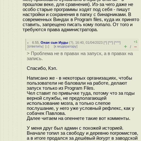
прошлом веке, для сравнения). Из-за чего даже не
особо старые программы ходят под себя - пишут
настройки и сохранения в папку с бинарниками. В
современных Виндах в Program files, куда их принято
ставить, запрещено писать кому попало. От того и
требуются права администратора.
+1
6.55
,
Онан сын Иуды
(
?
), 16:40, 01/04/2023 [
^
] [
^^
] [
^^^
]
+
–
[
ответить
]
[
↓
] [
к модератору
]
/
> Проблема не в правах на запуск, а в правах на
запись.
Спасибо, Кэп.
Написано же - в некоторых организациях, чтобы
пользователи не баловали на работе, делают
запуск только из Program Files.
Чел ставит по привычке туда, потому что за годы
верной службы, не предполагающей
использование мозга, а только слепое
послушание, у него уже условный рефлекс, как у
собачек Павлова.
Далее читаем на опеннете такие вот комменты.
У меня друг был админ с похожей историей.
Вначале топил за свободу и деревню погромистов,
а в итоге продался за дешёвый йогурт в заводской