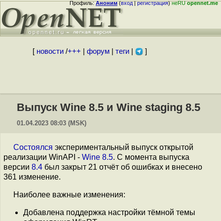
Профиль:
Аноним
(
вход
|
регистрация
)
неRU
opennet.me
[
новости
/
+++
|
форум
|
теги
|
]
Выпуск Wine 8.5 и Wine staging 8.5
01.04.2023 08:03 (MSK)
Состоялся
экспериментальный выпуск открытой
реализации WinAPI -
Wine 8.5
. С момента выпуска
версии
8.4
был закрыт 21 отчёт об ошибках и внесено
361 изменение.
Наиболее важные изменения:
Добавлена поддержка настройки тёмной темы