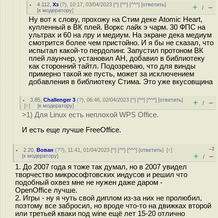
4.112
,
Хз
(
?
), 10:17, 03/04/2023 [
^
] [
^^
] [
^^^
] [
ответить
]
+
–
/
[
к модератору
]
Ну вот к слову, прохожу на Стим деке Atomic Heart,
купленный в ВК плей. Воркс лайк э чарм. 30 ФПС на
ультрах и 60 на лру и медиум. На экране дека медиум
смотрится более чем пристойно. И я бы не сказал, что
испытал какой-то пердолинг. Запустил протоном ВК
плей лаунчер, установил AH, добавил в библиотеку
как сторонний тайтл. Подозреваю, что для винды
примерно такой же пусть, может за исключением
добавления в библиотеку Стима. Это уже вкусовщина
3.85
,
Challenger 3
(
?
), 06:46, 02/04/2023 [
^
] [
^^
] [
^^^
] [
ответить
]
+
–
/
[
↑
] [
к модератору
]
>1) Для Linux есть неплохой WPS Office.
И есть еще лучше FreeOffice.
–2
2.20
,
Вован
(
??
), 11:41, 01/04/2023 [
^
] [
^^
] [
^^^
] [
ответить
]
[
↑
]
+
–
[
к модератору
]
/
1. До 2007 года я тоже так думал, но в 2007 увидел
творчество микрософтовских индусов и решил что
подобный охвез мне не нужен даже даром -
OpenOffice лучше.
2. Игры - ну я чуть свой диплом из-за них не пролюбил,
поэтому все забросил, но вроде что-то на движках второй
или третьей кваки под wine ещё лет 15-20 отлично