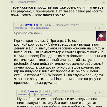
+
–
[
↑
] [
к модератору
]
/
Тебе кажется в прошлый раз уже объяснили, что не всё
так радужно, с примерами. Нет, ты всё равно разносить
ложь. Зачем? Тебе платят за это?
+1
4.33
,
kawaii_girl
(
ok
), 13:37, 01/04/2023 [
^
] [
^^
] [
^^^
]
+
–
[
ответить
]
[
к модератору
]
/
>разносить ложь
Где конкретно ложь? Про игры? То есть в
крупной корпорации Valve все дураки - вкладывают
деньги в Linux, выпускают игровую консоль на Linux, а
вот анонимный комментатор с сайта OpenNet конечно
же умнее всех) Правда в том что больше половины игр
из стим имеют платиновый или золотой статус на
protondb. И они действительно нормально работают. Я
лично прошла уже достаточно большое количество
игр на линуксе и никаких проблем не было. У меня
есть на втором SSD Windows 11 на случай если вдруг
что-то не запустится на Linux, но мне еще ни разу не
пришлось перезагружаться.
5.82
,
Аноним
(
81
), 02:21, 02/04/2023 [
^
] [
^^
] [
^^^
]
+
–
/
[
ответить
]
[
к модератору
]
Ну вообще-то есть проблемы и не каждый с пол
пинка запустит готику 2, а даже если и запустит
чаще всего версии вайн новее и работают быстрее.