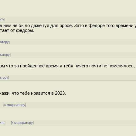
ору
]
в нем не было даже гуя для pppoe. Зато в федоре того времени 
стает от федоры.
ратору
]
ратору
]
ом что за пройденное время у тебя ничего почти не поменялось,
атору
]
кажи, что тебе нравится в 2023.
] [
к модератору
]
ить
]
[
к модератору
]