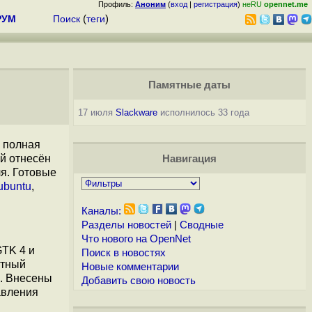
Профиль:
Аноним
(
вход
|
регистрация
)
неRU
opennet.me
РУМ
Поиск
(
теги
)
Памятные даты
17 июля
Slackware
исполнилось 33 года
а полная
ый отнесён
Навигация
я. Готовые
ubuntu
,
Каналы:
Разделы новостей
|
Сводные
Что нового на OpenNet
GTK 4 и
Поиск в новостях
итный
Новые комментарии
в. Внесены
Добавить свою новость
авления