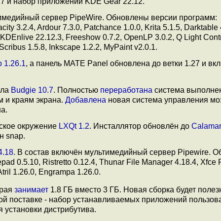
7 и набор приложений KDE Gear 22.12.
имедийный сервер PipeWire. Обновлены версии программ:
ity 3.2.4, Ardour 7.3.0, Patchance 1.0.0, Krita 5.1.5, Darktable 
 KDEnlive 22.12.3, Freeshow 0.7.2, OpenLP 3.0.2, Q Light Contr
Scribus 1.5.8, Inkscape 1.2.2, MyPaint v2.0.1.
 1.26.1
, а панель MATE Panel обновлена до ветки 1.27 и вк
ола
Budgie 10.7
. Полностью
переработана
система выполне
м и краям экрана.
Добавлена
новая система управления мо
а.
ское окружение
LXQt 1.2
. Инсталлятор обновлён до
Calamar
н snap.
4.18
. В состав включён мультимедийный сервер Pipewire. 
pad 0.5.10, Ristretto 0.12.4, Thunar File Manager 4.18.4, Xfce
Atril 1.26.0, Engrampa 1.26.0.
орая
занимает
1.8 ГБ вместо 3 ГБ. Новая сборка будет полезн
ой поставке - набор устанавливаемых приложений пользов
я установки дистрибутива.