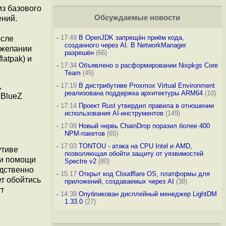
из базового
Обсуждаемые новости
ений.
-
17:49
В OpenJDK запрещён приём кода,
осле
созданного через AI. В NetworkManager
 желании
разрешён
(66)
latpak) и
-
17:34
Объявлено о расформировании Nixpkgs Core
Team
(45)
,
-
17:19
В дистрибутиве Proxmox Virtual Environment
реализована поддержка архитектуры ARM64
(10)
 BlueZ
,
-
17:14
Проект Rust утвердил правила в отношении
использования AI-инструментов
(149)
-
17:09
Новый червь ChainDrop поразил более 400
NPM-пакетов
(65)
-
17:03
TONTOU - атака на CPU Intel и AMD,
утиве
позволяющая обойти защиту от уязвимостей
ри помощи
Spectre v2
(80)
едственно
-
15:17
Открыт код Cloudflare OS, платформы для
ет обойтись
приложений, создаваемых через AI
(38)
ут
-
14:39
Опубликован дисплейный менеджер LightDM
1.33.0
(27)