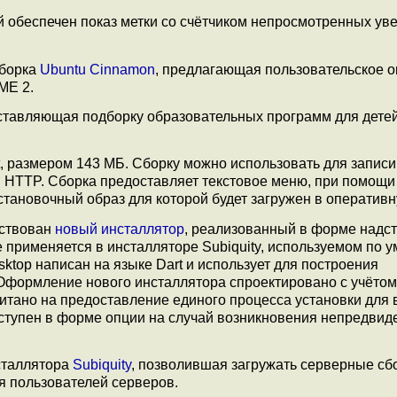
й обеспечен показ метки со счётчиком непросмотренных ув
борка
Ubuntu Cinnamon
, предлагающая пользовательское 
ME 2.
ставляющая подборку образовательных программ для детей
, размером 143 МБ. Сборку можно использовать для записи
 HTTP. Сборка предоставляет текстовое меню, при помощи
тановочный образ для которой будет загружен в оперативн
йствован
новый инсталлятор
, реализованный в форме надст
е применяется в инсталляторе Subiquity, используемом по 
sktop написан на языке Dart и использует для построения
 Оформление нового инсталлятора спроектировано с учётом
читано на предоставление единого процесса установки для 
оступен в форме опции на случай возникновения непредви
сталлятора
Subiquity
, позволившая загружать серверные сбор
я пользователей серверов.