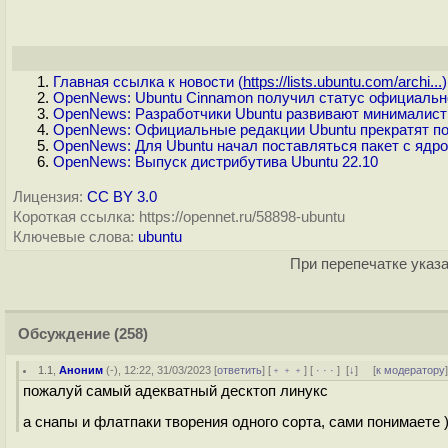
Главная ссылка к новости (
https://lists.ubuntu.com/archi...
)
OpenNews: Ubuntu Cinnamon получил статус официальн
OpenNews: Разработчики Ubuntu развивают минималист
OpenNews: Официальные редакции Ubuntu прекратят под
OpenNews: Для Ubuntu начал поставляться пакет с ядро
OpenNews: Выпуск дистрибутива Ubuntu 22.10
Лицензия:
CC BY 3.0
Короткая ссылка: https://opennet.ru/58898-ubuntu
Ключевые слова:
ubuntu
При перепечатке указа
Обсуждение
(258)
1.1
,
Аноним
(
-
), 12:22, 31/03/2023 [
ответить
] [
﹢﹢﹢
] [
· · ·
]
[
↓
] [
к модератору
пожалуй самый адекватный десктоп линукс
а снапы и флатпаки творения одного сорта, сами понимаете )