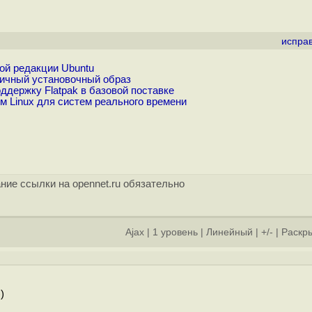
испра
ой редакции Ubuntu
ичный установочный образ
держку Flatpak в базовой поставке
м Linux для систем реального времени
ние ссылки на opennet.ru обязательно
Ajax
|
1 уровень
|
Линейный
|
+/-
|
Раскры
]
)