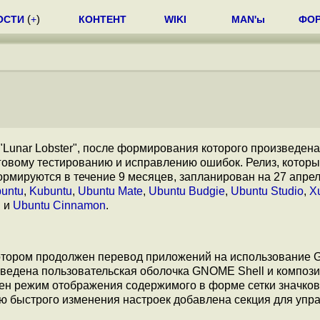
ОСТИ
(
+
)
КОНТЕНТ
WIKI
MAN'ы
ФО
"Lunar Lobster", после формирования которого произведен
оговому тестированию и исправлению ошибок. Релиз, котор
рмируются в течение 9 месяцев, запланирован на 27 апрел
untu
,
Kubuntu
,
Ubuntu Mate
,
Ubuntu Budgie
,
Ubuntu Studio
,
X
u
и
Ubuntu Cinnamon
.
котором продолжен перевод приложений на использование 
реведена пользовательская оболочка GNOME Shell и композ
лен режим отображения содержимого в форме сетки значко
ю быстрого изменения настроек добавлена секция для упр