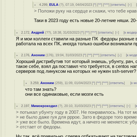
4.299
,
EULA
(
?
), 07:19, 04/04/2023 [
^
] [
^^
] [
^^^
] [
ответить
]
[
↑
] 
> Положи руку на сердце и скажи, что тебе нрав
Таки в 2023 году есть новые 20-летние няши. 20
2.172
,
Андрей
(
??
), 18:38, 31/03/2023 [
^
] [
^^
] [
^^^
] [
ответить
]
[
↑
] [
к модер
Я и мои коллеги ставили на разные ПК федоры разные в
работала на всех ПК, иногда только ошибки возникали п
2.176
,
Аноним
(
176
), 19:04, 31/03/2023 [
^
] [
^^
] [
^^^
] [
ответить
]
[
↓
] [
к мод
Хороший дистрибутив тот который знаешь, убунту, рач, 
такое себе, взял да поставил что требуется, в centos на
серверов под линуксом на которых не нужен ssh-server? 
3.259
,
Аноним
(
259
), 11:09, 01/04/2023 [
^
] [
^^
] [
^^^
] [
ответить
]
[
к м
что там знать?
они все одинаковые, если мозги есть
2.197
,
Мимокрокодил
(
?
), 20:10, 31/03/2023 [
^
] [
^^
] [
^^^
] [
ответить
]
[
↑
] [
> потыкал убунту году в 2007. Не понравилось. На тот м
> не было даже гуя для pppoe. Зато в федоре того врем
> уже все было. Времена идут, а ничего не меняется: уб
> отстает от федоры.
Ну так, всё правильно, сперва отбкатывают на тестовом 