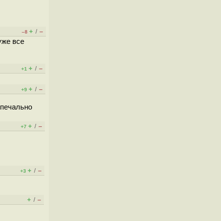
+
–
/
–8
уже все
+
–
/
+1
+
–
/
+9
 печально
+
–
/
+7
+
–
/
+3
+
–
/