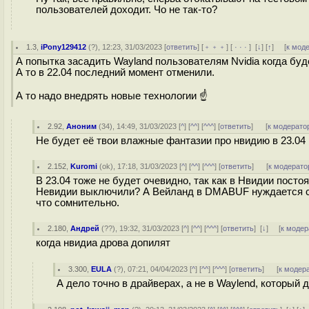
пользователей доходит. Чо не так-то?
1.3
,
iPony129412
(
?
), 12:23, 31/03/2023 [
ответить
] [
﹢﹢﹢
] [
· · ·
]
[
↓
] [
↑
] [
к мод
А попытка засадить Wayland пользователям Nvidia когда буд
А то в 22.04 последний момент отменили.
А то надо внедрять новые технологии ☝
2.92
,
Аноним
(
34
), 14:49, 31/03/2023 [
^
] [
^^
] [
^^^
] [
ответить
]
[
к модерато
Не будет её твои влажные фантазии про нвидию в 23.0
2.152
,
Kuromi
(
ok
), 17:18, 31/03/2023 [
^
] [
^^
] [
^^^
] [
ответить
]
[
к модерато
В 23.04 тоже не будет очевидно, так как в Нвидии пост
Невидии выключили? А Вейланд в DMABUF нуждается сил
что сомнительно.
2.180
,
Андрей
(
??
), 19:32, 31/03/2023 [
^
] [
^^
] [
^^^
] [
ответить
]
[
↓
] [
к модер
когда нвидиа дрова допилят
3.300
,
EULA
(
?
), 07:21, 04/04/2023 [
^
] [
^^
] [
^^^
] [
ответить
]
[
к модер
А дело точно в драйверах, а не в Waylend, который 