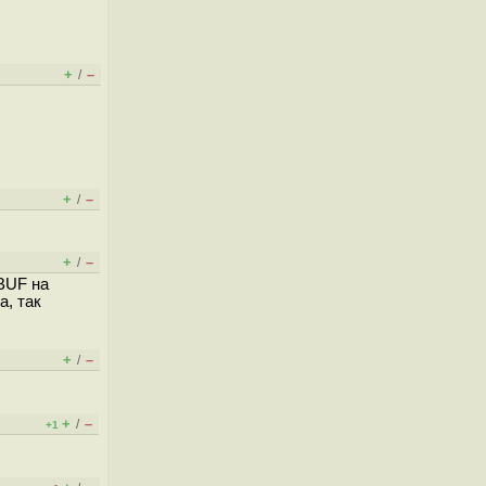
+
–
/
+
–
/
+
–
/
ABUF на
, так
+
–
/
+
–
/
+1