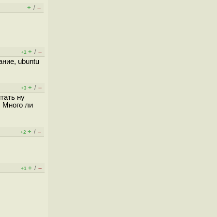
+
–
/
+
–
/
+1
ние, ubuntu
+
–
/
+3
тать ну
. Много ли
+
–
/
+2
+
–
/
+1