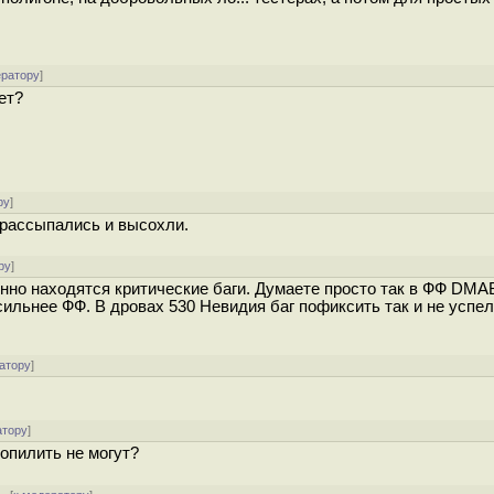
ератору
]
ет?
ру
]
4 рассыпались и высохли.
ру
]
оянно находятся критические баги. Думаете просто так в ФФ DM
ьнее ФФ. В дровах 530 Невидия баг пофиксить так и не успела
атору
]
атору
]
допилить не могут?