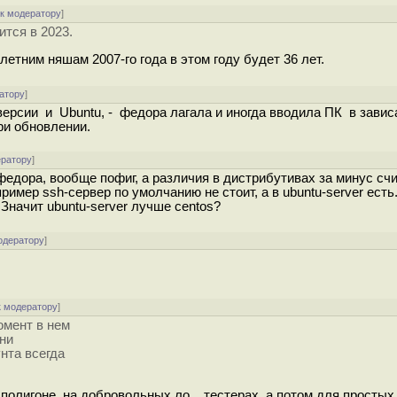
[
к модератору
]
ится в 2023.
-летним няшам 2007-го года в этом году будет 36 лет.
атору
]
ерсии и Ubuntu, - федора лагала и иногда вводила ПК в зависа
ри обновлении.
ератору
]
федора, вообще пофиг, а различия в дистрибутивах за минус счи
пример ssh-сервер по умолчанию не стоит, а в ubuntu-server есть
Значит ubuntu-server лучше centos?
одератору
]
к модератору
]
омент в нем
ени
унта всегда
полигоне, на добровольных ло... тестерах, а потом для простых