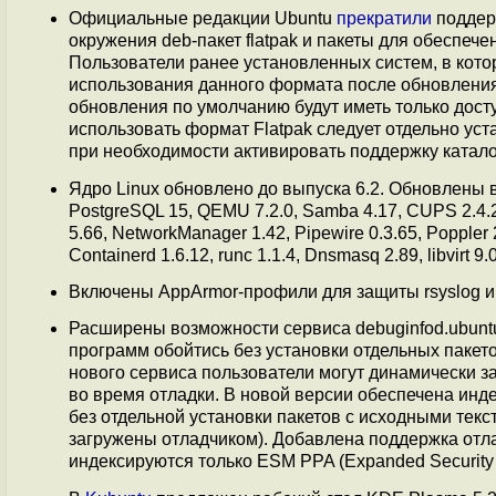
Официальные редакции Ubuntu
прекратили
поддерж
окружения deb-пакет flatpak и пакеты для обеспеч
Пользователи ранее установленных систем, в кото
использования данного формата после обновления 
обновления по умолчанию будут иметь только дост
использовать формат Flatpak следует отдельно уста
при необходимости активировать поддержку каталог
Ядро Linux обновлено до выпуска 6.2. Обновлены ве
PostgreSQL 15, QEMU 7.2.0, Samba 4.17, CUPS 2.4.2, F
5.66, NetworkManager 1.42, Pipewire 0.3.65, Poppler 22
Containerd 1.6.12, runc 1.1.4, Dnsmasq 2.89, libvirt 9.
Включены AppArmor-профили для защиты rsyslog и 
Расширены возможности сервиса debuginfod.ubunt
программ обойтись без установки отдельных пакет
нового сервиса пользователи могут динамически 
во время отладки. В новой версии обеспечена инде
без отдельной установки пакетов с исходными текст
загружены отладчиком). Добавлена поддержка отл
индексируются только ESM PPA (Expanded Security 