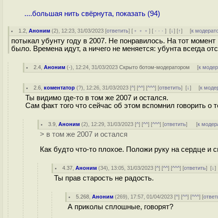
....большая нить свёрнута, показать (94)
1.2
,
Аноним
(
2
), 12:23, 31/03/2023 [
ответить
] [
﹢﹢﹢
] [
· · ·
]
[
↓
] [
↑
] [
к модерат
потыкал убунту году в 2007. Не понравилось. На тот момент 
было. Времена идут, а ничего не меняется: убунта всегда от
2.4
,
Аноним
(
-
), 12:24, 31/03/2023
Скрыто ботом-модератором
[
к моде
2.6
,
коментатор
(
?
), 12:26, 31/03/2023 [
^
] [
^^
] [
^^^
] [
ответить
]
[
↓
] [
к моде
Ты видимо где-то в том же 2007 и остался.
Сам факт того что сейчас об этом вспомнил говорить о т
3.9
,
Аноним
(
2
), 12:29, 31/03/2023 [
^
] [
^^
] [
^^^
] [
ответить
]
[
к модер
> в том же 2007 и остался
Как будто что-то плохое. Положи руку на сердце и с
4.37
,
Аноним
(
34
), 13:05, 31/03/2023 [
^
] [
^^
] [
^^^
] [
ответить
]
[
↓
Ты прав старость не радость.
5.268
,
Аноним
(
269
), 17:57, 01/04/2023 [
^
] [
^^
] [
^^^
] [
ответ
А приколы сплошные, говорят?