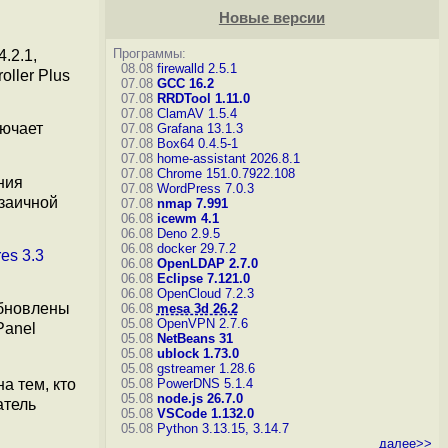
Новые версии
Программы:
4.2.1,
08.08
firewalld 2.5.1
oller Plus
07.08
GCC 16.2
07.08
RRDTool 1.11.0
07.08
ClamAV 1.5.4
лючает
07.08
Grafana 13.1.3
07.08
Box64 0.4.5-1
07.08
home-assistant 2026.8.1
07.08
Chrome 151.0.7922.108
ния
07.08
WordPress 7.0.3
заичной
07.08
nmap 7.991
06.08
icewm 4.1
06.08
Deno 2.9.5
06.08
docker 29.7.2
es 3.3
06.08
OpenLDAP 2.7.0
06.08
Eclipse 7.121.0
06.08
OpenCloud 7.2.3
Обновлены
06.08
mesa 3d 26.2
05.08
OpenVPN 2.7.6
 Panel
05.08
NetBeans 31
05.08
ublock 1.73.0
05.08
gstreamer 1.28.6
05.08
PowerDNS 5.1.4
а тем, кто
05.08
node.js 26.7.0
атель
05.08
VSCode 1.132.0
05.08
Python 3.13.15, 3.14.7
далее>>