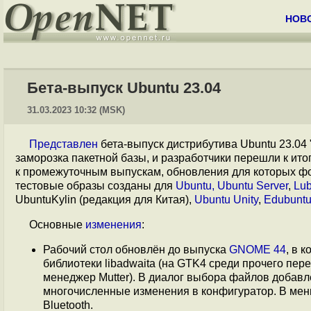
НОВ
Бета-выпуск Ubuntu 23.04
31.03.2023 10:32 (MSK)
Представлен
бета-выпуск дистрибутива Ubuntu 23.04 
заморозка пакетной базы, и разработчики перешли к ит
к промежуточным выпускам, обновления для которых фо
тестовые образы созданы для
Ubuntu, Ubuntu Server
,
Lub
UbuntuKylin (редакция для Китая),
Ubuntu Unity
,
Edubunt
Основные
изменения
:
Рабочий стол обновлён до выпуска
GNOME 44
, в 
библиотеки libadwaita (на GTK4 среди прочего пе
менеджер Mutter). В диалог выбора файлов добав
многочисленные изменения в конфигуратор. В мен
Bluetooth.