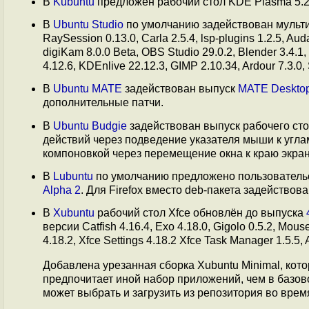
В
Kubuntu
предложен рабочий стол KDE Plasma 5.2
В
Ubuntu Studio
по умолчанию задействован мульт
RaySession 0.13.0, Carla 2.5.4, lsp-plugins 1.2.5, Audac
digiKam 8.0.0 Beta, OBS Studio 29.0.2, Blender 3.4.1,
4.12.6, KDEnlive 22.12.3, GIMP 2.10.34, Ardour 7.3.0, 
В
Ubuntu MATE
задействован выпуск
MATE Desktop
дополнительные патчи.
В
Ubuntu Budgie
задействован выпуск рабочего ст
действий через подведение указателя мыши к угла
компоновкой через перемещение окна к краю экран
В
Lubuntu
по умолчанию предложено пользователь
Alpha 2
. Для Firefox вместо deb-пакета задействова
В
Xubuntu
рабочий стол Xfce обновлён до выпуска
версии Catfish 4.16.4, Exo 4.18.0, Gigolo 0.5.2, Mouse
4.18.2, Xfce Settings 4.18.2 Xfce Task Manager 1.5.5, 
Добавлена урезанная сборка Xubuntu Minimal, кот
предпочитает иной набор приложений, чем в базов
может выбрать и загрузить из репозитория во врем