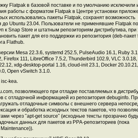
ку Flatpak в базовой поставке и по умолчанию исключили 
ения работы с форматом Flatpak в Центре установки прилож
рых использовались пакеты Flatpak, сохранят возможность
до Ubuntu 23.04. Пользователи не применявшие Flatpak п
уп к Snap Store и штатным репозиториям дистрибутива, при
новить пакет для его поддержки из репозитория (deb-пакет f
а Flathub.
рсии Mesa 22.3.6, systemd 252.5, PulseAudio 16.1, Ruby 3.1
irefox 111, LibreOffice 7.5.2, Thunderbird 102.9, VLC 3.0.18,
.12, xdg-desktop-portal 1.16, cloud-init 23.1, Docker 20.10.21
0.0, Open vSwitch 3.1.0.
isc-kea.
u.com, позволяющего при отладке поставляемых в дистриб
ов с отладочной информацией из репозитория debuginfo. П
загружать отладочные символы с внешнего сервера непоср
ксация и обработка исходных текстов пакетов, что позволя
ами через "apt-get source" (исходные тексты прозрачно буд
адочных данных для пакетов из PPA-репозиториев (пока
Maintenance)).