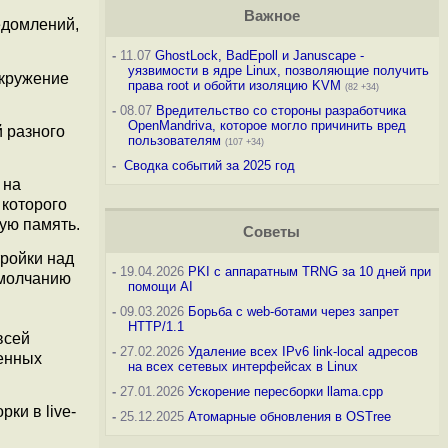
Важное
едомлений,
-
11.07
GhostLock, BadEpoll и Januscape -
уязвимости в ядре Linux, позволяющие получить
окружение
права root и обойти изоляцию KVM
(82 +34)
-
08.07
Вредительство со стороны разработчика
OpenMandriva, которое могло причинить вред
 разного
пользователям
(107 +34)
-
Сводка событий за 2025 год
 на
 которого
ую память.
Советы
ройки над
-
19.04.2026
PKI с аппаратным TRNG за 10 дней при
умолчанию
помощи AI
-
09.03.2026
Борьба с web-ботами через запрет
HTTP/1.1
всей
-
27.02.2026
Удаление всех IPv6 link-local адресов
денных
на всех сетевых интерфейсах в Linux
-
27.01.2026
Ускорение пересборки llama.cpp
ки в live-
-
25.12.2025
Атомарные обновления в OSTree