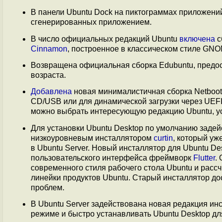
В панели Ubuntu Dock на пиктограммах приложени
сгенерированных приложением.
В число официальных редакций Ubuntu
включена
с
Cinnamon
, построенное в классическом стиле GNO
Возвращена официальная сборка Edubuntu, предо
возраста.
Добавлена
новая минималистичная сборка Netboot
CD/USB или для динамической загрузки через UEFI
можно выбрать интересующую редакцию Ubuntu, ус
Для установки Ubuntu Desktop по умолчанию заде
низкоуровневым инсталлятором
curtin
, который уж
в Ubuntu Server. Новый инсталлятор для Ubuntu De
пользовательского интерфейса фреймворк
Flutter
.
современного стиля рабочего стола Ubuntu и расс
линейки продуктов Ubuntu. Старый инсталлятор д
проблем.
В Ubuntu Server задействована новая редакция ин
режиме и быстро устанавливать Ubuntu Desktop дл