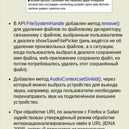
В API
FileSystemHandle
добавлен метод
remove()
для удаления файлов по файловому дескриптору,
связанному с файлом, выбранным пользователем
в диалоге showSaveFilePicker (речь ведётся не об
удалении произвольных файлов, а о ситуации,
когда пользователь выбрал в диалоге сохранения
имя файла, web-приложение сохранило файл, но
потом потребовалось удалить этот сохранённый
файл).
Добавлен метод
AudioContext.setSinkId()
, через
который можно выбрать устройство для вывода
звука, например, когда пользователю необходимо
перенаправить звук на подключённое внешнее
устройство.
При обработке URL по аналогии с Firefox и Safari
задействован утверждённый режим обработки
интернационализированных имён в URL (IDNA