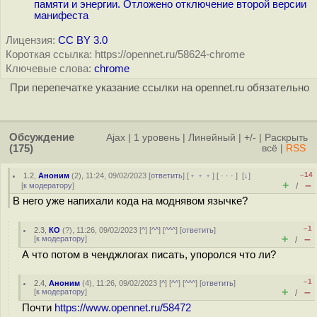
памяти и энергии. Отложено отключение второй версии
манифеста
Лицензия:
CC BY 3.0
Короткая ссылка: https://opennet.ru/58624-chrome
Ключевые слова:
chrome
При перепечатке указание ссылки на opennet.ru обязательно
Обсуждение
Ajax
|
1 уровень
|
Линейный
|
+/-
|
Раскрыть
(175)
всё
|
RSS
–14
1.2
,
Аноним
(
2
), 11:24, 09/02/2023 [
ответить
] [
﹢﹢﹢
] [
· · ·
]
[
↓
]
+
–
[
к модератору
]
/
В него уже напихали кода на моднявом язычке?
–1
2.3
,
КО
(
?
), 11:26, 09/02/2023 [
^
] [
^^
] [
^^^
] [
ответить
]
+
–
[
к модератору
]
/
А что потом в ченджлогах писать, упоролся что ли?
–1
2.4
,
Аноним
(
4
), 11:26, 09/02/2023 [
^
] [
^^
] [
^^^
] [
ответить
]
+
–
[
к модератору
]
/
Почти
https://www.opennet.ru/58472