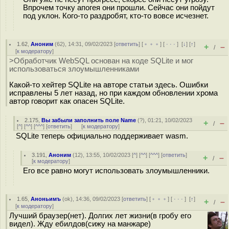
Впрочем точку апогея они прошли. Сейчас они пойдут
под уклон. Кого-то раздробят, кто-то вовсе исчезнет.
1.62
,
Аноним
(
62
), 14:31, 09/02/2023 [
ответить
] [
﹢﹢﹢
] [
· · ·
]
[
↓
] [
↑
]
+
–
/
[
к модератору
]
>Обработчик WebSQL основан на коде SQLite и мог
использоваться злоумышленниками
Какой-то хейтер SQLite на авторе статьи здесь. Ошибки
исправлены 5 лет назад, но при каждом обновлении хрома
автор говорит как опасен SQLite.
2.175
,
Вы забыли заполнить поле Name
(
?
), 01:21, 10/02/2023
+
–
/
[
^
] [
^^
] [
^^^
] [
ответить
]
[
к модератору
]
SQLite теперь официально поддерживает wasm.
3.191
,
Аноним
(
12
), 13:55, 10/02/2023 [
^
] [
^^
] [
^^^
] [
ответить
]
+
–
/
[
к модератору
]
Его все равно могут использовать злоумышленники.
1.65
,
Аноньимъ
(
ok
), 14:36, 09/02/2023 [
ответить
] [
﹢﹢﹢
] [
· · ·
]
[
↑
]
+
–
/
[
к модератору
]
Лучший браузер(нет). Долгих лет жизни(в гробу его
видел). Жду ебилдов(сижу на манжаре)