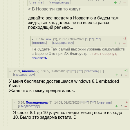
+
–
[
ответить
]
[
к модератору
]
/
> В Норвегии как то живут
давайте все поедем в Норвегию и будем там
жидъ, так как далеко не во всех странах
подходящий рельеф...
–1
8.167
,
пох.
(
?
), 23:17, 09/02/2023 [
^
] [
^^
] [
^^^
]
+
–
[
ответить
]
[
к модератору
]
/
Не будете Там самый высокий уровень самоубийств
в Европе Это при ИХ благоустр...
текст свёрнут,
показать
+1
2.39
,
Аноним
(
2
), 13:05, 09/02/2023 [
^
] [
^^
] [
^^^
] [
ответить
]
[
↑
]
+
–
[
к модератору
]
/
У меня бесплатно доставшаяся windows 8.1 embadded
была
Жаль что в тыкву превратилась.
–1
3.54
,
Попандопала
(
?
), 14:09, 09/02/2023 [
^
] [
^^
] [
^^^
] [
ответить
]
+
–
[
к модератору
]
/
Я свою 8.1 до 10 улучшал через месяц после выхода
10. Было это задарма кстати. D