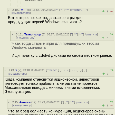
2.109
,
MT
(
ok
), 16:58, 09/02/2023 [
^
] [
^^
] [
^^^
] [
ответить
]
[
↑
]
+
–
/
[
к модератору
]
Вот интересно: как тогда старые игры для
предыдущих версий Windows скачивать?
+1
3.181
,
Технопозор
(
?
), 05:27, 10/02/2023 [
^
] [
^^
] [
^^^
] [
ответить
]
+
–
[
к модератору
]
/
> как тогда старые игры для предыдущих версий
Windows скачивать
Ищи палатку с cd\dvd дисками на своём местном рынке.
+1
1.43
,
x
(
?
), 13:18, 09/02/2023 [
ответить
] [
﹢﹢﹢
] [
· · ·
]
[
↓
] [
↑
]
+
–
[
к модератору
]
/
Когда компания становится акционерной, инвесторов
интересует только прибыль, а не развитие проектов.
Максимальная выгода с минимальными вложениями.
Эксплуатация.
+1
2.45
,
Аноним
(
12
), 13:29, 09/02/2023 [
^
] [
^^
] [
^^^
] [
ответить
]
+
–
[
к модератору
]
/
Что за бред если есть конкуренция, акционеров очень