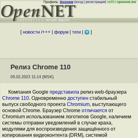
Профиль:
Аноним
(
вход
|
регистрация
)
неRU
opennet.me
[
новости
/
+++
|
форум
|
теги
|
]
Релиз Chrome 110
09.02.2023 11:14 (MSK)
Компания Google
представила
релиз web-браузера
Chrome 110
. Одновременно
доступен
стабильный
выпуск свободного проекта
Chromium
, выступающего
основой Chrome. Браузер Chrome
отличается
от
Chromium использованием логотипов Google, наличием
системы отправки уведомлений в случае краха,
модулями для воспроизведения защищённого от
копирования видеоконтента (DRM), системой