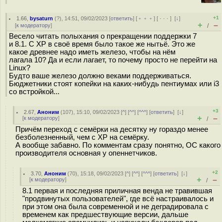
+1
1.66
,
bysaturn
(
?
), 14:51, 09/02/2023 [
ответить
] [
﹢﹢﹢
] [
· · ·
]
[
↓
]
+
–
[
к модератору
]
/
Весело читать полыхания о прекращении поддержки 7
и 8.1. С XP в своё время было такое же нытьё. Это же
какое древнее надо иметь железо, чтобы на нём
лагала 10? Да и если лагает, то почему просто не перейти на
Linux?
Будто ваше железо должно веками поддерживаться.
Бюджетники стоят копейки на каких-нибудь пентиумах или i3
со встройкой...
+3
2.67
,
Аноним
(
107
), 15:10, 09/02/2023 [
^
] [
^^
] [
^^^
] [
ответить
]
[
↓
]
+
–
[
к модератору
]
/
Причём переход с семёрки на десятку ну гораздо менее
безболезненный, чем с XP на семёрку.
А вообще забавно. По комментам сразу понятно, ОС какого
производителя основная у опеннетчиков.
+2
3.70
,
Аноним
(
70
), 15:18, 09/02/2023 [
^
] [
^^
] [
^^^
] [
ответить
]
[
↓
]
+
–
[
к модератору
]
/
8.1 первая и последняя приличная венда не травившая
"продвинутых пользователей", где всё настраивалось и
при этом она была современной и не деградировала с
временем как предшествующие версии, дальше