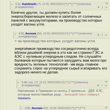
+9
3.31
,
ihatebtards
(
?
), 12:45, 09/02/2023 [
^
] [
^^
] [
^^^
] [
ответить
]
+
–
[
к модератору
]
/
Конечно другое, ты должен купить более
энергосберегающее железо и запитать от солнечных
панелей с аккумуляторами, на производство которых
уходят вагоны угля.
4.50
,
Аноним
(
50
), 13:43, 09/02/2023 [
^
] [
^^
] [
^^^
] [
ответить
]
+
–
/
[
к модератору
]
> на производство которых уходят вагоны угля.
энергоёмкое проивзодство сосредоточено всегда
вблизи дешёвой энергии а это как ни странно ГЭС и
АЭС с нулевым углеродным следом. Не слушайте
балванов которые пытаются запудрить вам мозги про
вредность зеленых технологий - им ведь главное
сохранить спрос на углеродное сырьё и впаривать его
задорого ничего не делая.
+4
5.68
,
пох.
(
?
), 15:13, 09/02/2023 [
^
] [
^^
] [
^^^
] [
ответить
]
+
–
[
к модератору
]
/
Напоминаю в Германии осталось 2 прописью - ДВЕ АЭС,
которым милостивейше разр...
большой текст свёрнут,
показать
–3
6.83
,
Аноним
(
83
), 15:48, 09/02/2023 [
^
] [
^^
] [
^^^
]