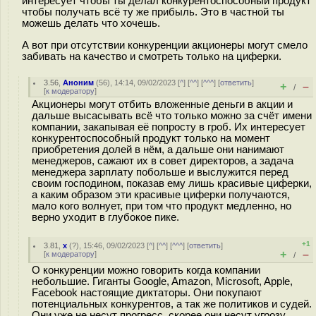
интересует чтобы ты делал конкурентоспособный продукт
чтобы получать всё ту же прибыль. Это в частной ты
можешь делать что хочешь.
А вот при отсутствии конкуренции акционеры могут смело
забивать на качество и смотреть только на циферки.
3.56
,
Аноним
(
56
), 14:14, 09/02/2023 [
^
] [
^^
] [
^^^
] [
ответить
]
+
–
/
[
к модератору
]
Акционеры могут отбить вложенные деньги в акции и
дальше высасывать всё что только можно за счёт имени
компании, закапывая её попросту в гроб. Их интересует
конкурентоспособный продукт только на момент
приобретения долей в нём, а дальше они нанимают
менеджеров, сажают их в совет директоров, а задача
менеджера зарплату побольше и выслужится перед
своим господином, показав ему лишь красивые циферки,
а каким образом эти красивые циферки получаются,
мало кого волнует, при том что продукт медленно, но
верно уходит в глубокое пике.
+1
3.81
,
x
(
?
), 15:46, 09/02/2023 [
^
] [
^^
] [
^^^
] [
ответить
]
+
–
[
к модератору
]
/
О конкуренции можно говорить когда компании
небольшие. Гиганты Google, Amazon, Microsoft, Apple,
Facebook настоящие диктаторы. Они покупают
потенциальных конкурентов, а так же политиков и судей.
Они уже не несут прогресс, скорее они несут угрозу.