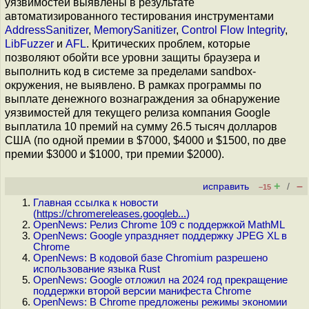
уязвимостей выявлены в результате
автоматизированного тестирования инструментами
AddressSanitizer
,
MemorySanitizer
,
Control Flow Integrity
,
LibFuzzer
и
AFL
. Критических проблем, которые
позволяют обойти все уровни защиты браузера и
выполнить код в системе за пределами sandbox-
окружения, не выявлено. В рамках программы по
выплате денежного вознаграждения за обнаружение
уязвимостей для текущего релиза компания Google
выплатила 10 премий на сумму 26.5 тысяч долларов
США (по одной премии в $7000, $4000 и $1500, по две
премии $3000 и $1000, три премии $2000).
+
–
исправить
/
–15
Главная ссылка к новости
(
https://chromereleases.googleb...
)
OpenNews: Релиз Chrome 109 с поддержкой MathML
OpenNews: Google упраздняет поддержку JPEG XL в
Chrome
OpenNews: В кодовой базе Chromium разрешено
использование языка Rust
OpenNews: Google отложил на 2024 год прекращение
поддержки второй версии манифеста Chrome
OpenNews: В Chrome предложены режимы экономии