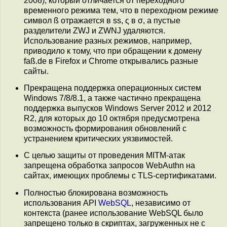
2008), который отличается от переходного
временного режима тем, что в переходном режиме
символ ß отражается в ss, ς в σ, а пустые
разделители ZWJ и ZWNJ удаляются.
Использование разных режимов, например,
приводило к тому, что при обращении к домену
faß.de в Firefox и Chrome открывались разные
сайты.
Прекращена поддержка операционных систем
Windows 7/8/8.1, а также частично прекращена
поддержка выпусков Windows Server 2012 и 2012
R2, для которых до 10 октября предусмотрена
возможность формирования обновлений с
устранением критических уязвимостей.
С целью защиты от проведения MITM-атак
запрещена обработка запросов WebAuthn на
сайтах, имеющих проблемы с TLS-сертификатами.
Полностью блокирована возможность
использования API
WebSQL
, независимо от
контекста (ранее использование WebSQL было
запрещено только в скриптах, загруженных не с