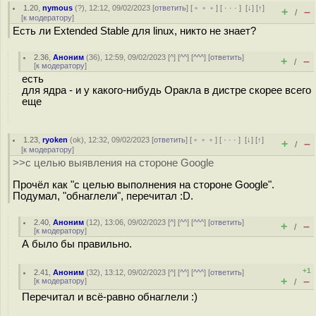
1.20
,
nymous
(
?
), 12:12, 09/02/2023 [
ответить
] [
﹢﹢﹢
] [
· · ·
]
[
↓
] [
↑
]
+
–
/
[
к модератору
]
Есть ли Extended Stable для linux, никто не знает?
2.36
,
Аноним
(
36
), 12:59, 09/02/2023 [
^
] [
^^
] [
^^^
] [
ответить
]
+
–
/
[
к модератору
]
есть
для ядра - и у какого-нибудь Оракла в дистре скорее всего
еще
1.23
,
ryoken
(
ok
), 12:32, 09/02/2023 [
ответить
] [
﹢﹢﹢
] [
· · ·
]
[
↓
] [
↑
]
+
–
/
[
к модератору
]
>>с целью выявления на стороне Google
Прочёл как "с целью выполнения на стороне Google".
Подумал, "обнаглели", перечитал :D.
2.40
,
Аноним
(
12
), 13:06, 09/02/2023 [
^
] [
^^
] [
^^^
] [
ответить
]
+
–
/
[
к модератору
]
А было бы правильно.
+1
2.41
,
Аноним
(
32
), 13:12, 09/02/2023 [
^
] [
^^
] [
^^^
] [
ответить
]
+
–
[
к модератору
]
/
Перечитал и всё-равно обнаглели :)