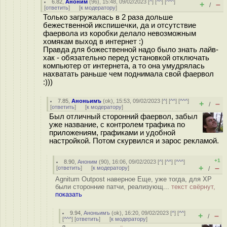
6.82
,
Аноним
(
96
), 15:48, 09/02/2023 [
^
] [
^^
] [
^^^
]
+
–
/
[
ответить
]
[
к модератору
]
Только загружалась в 2 раза дольше
бежественной икспишечки, да и отсутствие
фаервола из коробки делало невозможным
хомякам выход в интернет :)
Правда для божественной надо было знать лайв-
хак - обязательно перед установкой отключать
компьютер от интернета, а то она умудрялась
нахватать раньше чем поднимала свой фаервол
:)))
7.85
,
Аноньимъ
(
ok
), 15:53, 09/02/2023 [
^
] [
^^
] [
^^^
]
+
–
/
[
ответить
]
[
к модератору
]
Был отличный сторонний фаервол, забыл
уже название, с контролем трафика по
приложениям, графиками и удобной
настройкой. Потом скурвился и зарос рекламой.
+1
8.90
,
Аноним
(
90
), 16:06, 09/02/2023 [
^
] [
^^
] [
^^^
]
+
–
[
ответить
]
[
к модератору
]
/
Agnitum Outpost наверное Еще, уже тогда, для XP
были сторонние патчи, реализующ...
текст свёрнут,
показать
9.94
,
Аноньимъ
(
ok
), 16:20, 09/02/2023 [
^
] [
^^
]
+
–
/
[
^^^
] [
ответить
]
[
к модератору
]