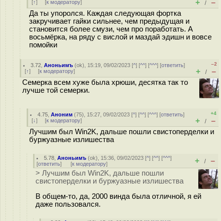
+
–
[
↑
] [
к модератору
]
/
Да ты упоролся. Каждая следующая фортка
закручивает гайки сильнее, чем предыдущая и
становится более смузи, чем про поработать. А
восьмёрка, на ряду с вислой и маздай эдишн и вовсе
помойки
–2
3.72
,
Аноньимъ
(
ok
), 15:19, 09/02/2023 [
^
] [
^^
] [
^^^
] [
ответить
]
+
–
[
↑
] [
к модератору
]
/
Семерка всем хуже была хрюши, десятка так то
лучше той семерки.
+4
4.75
,
Аноним
(
75
), 15:27, 09/02/2023 [
^
] [
^^
] [
^^^
] [
ответить
]
+
–
[
↓
] [
к модератору
]
/
Лучшим был Win2K, дальше пошли свистоперделки и
буржуазные излишества
5.78
,
Аноньимъ
(
ok
), 15:36, 09/02/2023 [
^
] [
^^
] [
^^^
]
+
–
/
[
ответить
]
[
к модератору
]
> Лучшим был Win2K, дальше пошли
свистоперделки и буржуазные излишества
В общем-то, да, 2000 винда была отличной, я ей
даже пользовался.