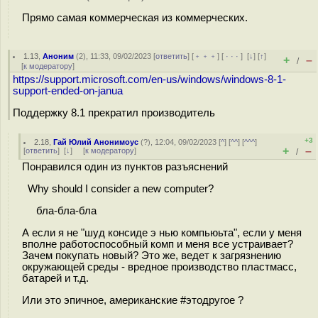
Прямо самая коммерческая из коммерческих.
1.13
,
Аноним
(
2
), 11:33, 09/02/2023 [
ответить
] [
﹢﹢﹢
] [
· · ·
]
[
↓
] [
↑
]
+
–
/
[
к модератору
]
https://support.microsoft.com/en-us/windows/windows-8-1-
support-ended-on-janua
Поддержку 8.1 прекратил производитель
+3
2.18
,
Гай Юлий Анонимоус
(
?
), 12:04, 09/02/2023 [
^
] [
^^
] [
^^^
]
+
–
[
ответить
]
[
↓
] [
к модератору
]
/
Понравился один из пунктов разъяснений
Why should I consider a new computer?
бла-бла-бла
А если я не "шуд конcиде э нью компьюьта", если у меня
вполне работоспособный комп и меня все устраивает?
Зачем покупать новый? Это же, ведет к загрязнению
окружающей среды - вредное производство пластмасс,
батарей и т.д.
Или это эпичное, американские #этодругое ?