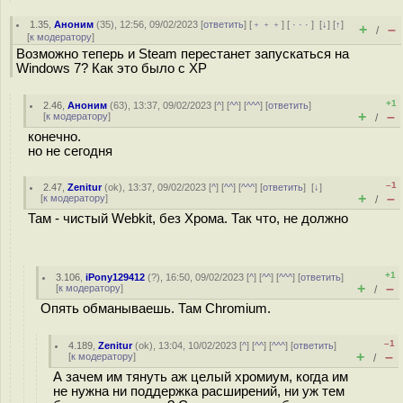
1.35
,
Аноним
(
35
), 12:56, 09/02/2023 [
ответить
] [
﹢﹢﹢
] [
· · ·
]
[
↓
] [
↑
]
+
–
/
[
к модератору
]
Возможно теперь и Steam перестанет запускаться на
Windows 7? Как это было с XP
+1
2.46
,
Аноним
(
63
), 13:37, 09/02/2023 [
^
] [
^^
] [
^^^
] [
ответить
]
+
–
[
к модератору
]
/
конечно.
но не сегодня
–1
2.47
,
Zenitur
(
ok
), 13:37, 09/02/2023 [
^
] [
^^
] [
^^^
] [
ответить
]
[
↓
]
+
–
[
к модератору
]
/
Там - чистый Webkit, без Хрома. Так что, не должно
+1
3.106
,
iPony129412
(
?
), 16:50, 09/02/2023 [
^
] [
^^
] [
^^^
] [
ответить
]
+
–
[
к модератору
]
/
Опять обманываешь. Там Chromium.
–1
4.189
,
Zenitur
(
ok
), 13:04, 10/02/2023 [
^
] [
^^
] [
^^^
] [
ответить
]
+
–
[
к модератору
]
/
А зачем им тянуть аж целый хромиум, когда им
не нужна ни поддержка расширений, ни уж тем