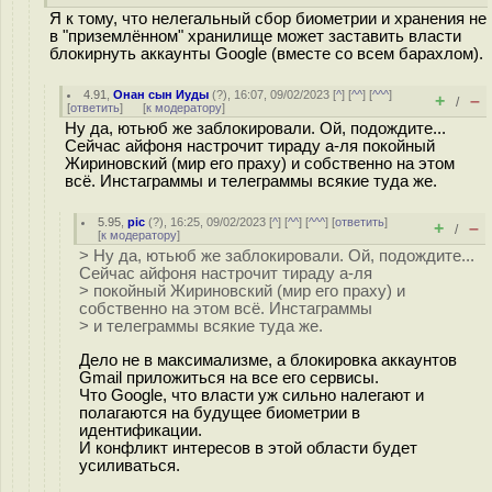
Я к тому, что нелегальный сбор биометрии и хранения не
в "приземлённом" хранилище может заставить власти
блокирнуть аккаунты Google (вместе со всем барахлом).
4.91
,
Онан сын Иуды
(
?
), 16:07, 09/02/2023 [
^
] [
^^
] [
^^^
]
+
–
/
[
ответить
]
[
к модератору
]
Ну да, ютьюб же заблокировали. Ой, подождите...
Сейчас айфоня настрочит тираду а-ля покойный
Жириновский (мир его праху) и собственно на этом
всё. Инстаграммы и телеграммы всякие туда же.
5.95
,
pic
(
?
), 16:25, 09/02/2023 [
^
] [
^^
] [
^^^
] [
ответить
]
+
–
/
[
к модератору
]
> Ну да, ютьюб же заблокировали. Ой, подождите...
Сейчас айфоня настрочит тираду а-ля
> покойный Жириновский (мир его праху) и
собственно на этом всё. Инстаграммы
> и телеграммы всякие туда же.
Дело не в максимализме, а блокировка аккаунтов
Gmail приложиться на все его сервисы.
Что Google, что власти уж сильно налегают и
полагаются на будущее биометрии в
идентификации.
И конфликт интересов в этой области будет
усиливаться.