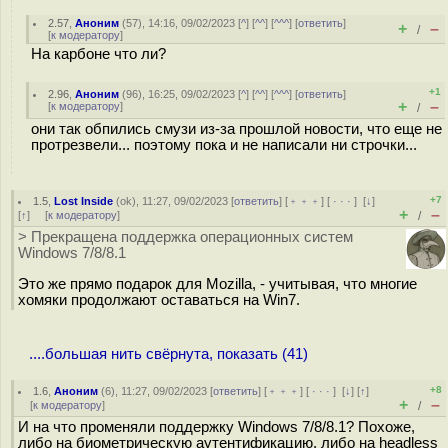
2.57
,
Аноним
(
57
), 14:16, 09/02/2023 [
^
] [
^^
] [
^^^
] [
ответить
]
+
–
/
[
к модератору
]
На карбоне что ли?
+1
2.96
,
Аноним
(
96
), 16:25, 09/02/2023 [
^
] [
^^
] [
^^^
] [
ответить
]
+
–
[
к модератору
]
/
они так обпились смузи из-за прошлой новости, что еще не
протрезвели... поэтому пока и не написали ни строчки...
+7
1.5
,
Lost Inside
(
ok
), 11:27, 09/02/2023 [
ответить
] [
﹢﹢﹢
] [
· · ·
]
[
↓
]
+
–
[
↑
] [
к модератору
]
/
> Прекращена поддержка операционных систем
Windows 7/8/8.1
Это же прямо подарок для Mozilla, - учитывая, что многие
хомяки продолжают оставаться на Win7.
....большая нить свёрнута, показать (41)
+8
1.6
,
Аноним
(
6
), 11:27, 09/02/2023 [
ответить
] [
﹢﹢﹢
] [
· · ·
]
[
↓
] [
↑
]
+
–
[
к модератору
]
/
И на что променяли поддержку Windows 7/8/8.1? Похоже,
либо на биометрическую аутентификацию, либо на headless