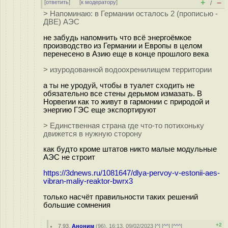
+
–
[
ответить
]
[
к модератору
]
/
> Напоминаю: в Германии осталось 2 (прописью -
ДВЕ) АЭС
не забудь напомнить что всё энергоёмкое
производство из Германии и Европы в целом
перенесено в Азию еще в конце прошлого века
> изуродованной водоохренилищем территории
а ты не уродуй, чтобы в туалет сходить не
обязательно все стены дерьмом измазать. В
Норвегии как то живут в гармонии с природой и
энергию ГЭС еще экспортируют
> Единственная страна где что-то потихоньку
движется в нужную сторону
как будто кроме штатов никто малые модульные
АЭС не строит
https://3dnews.ru/1081647/dlya-pervoy-v-estonii-aes-
vibran-maliy-reaktor-bwrx3
только насчёт правильности таких решений
большие сомнения
+2
7.93
,
Аноним
(
96
), 16:13, 09/02/2023 [
^
] [
^^
] [
^^^
]