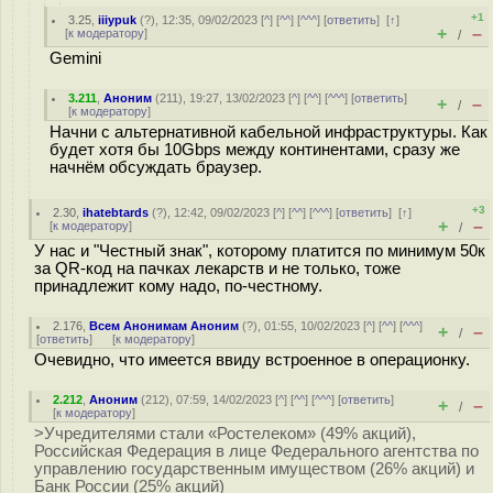
+1
3.25
,
iiiypuk
(
?
), 12:35, 09/02/2023 [
^
] [
^^
] [
^^^
] [
ответить
]
[
↑
]
+
–
[
к модератору
]
/
Gemini
3.211
,
Аноним
(
211
), 19:27, 13/02/2023 [
^
] [
^^
] [
^^^
] [
ответить
]
+
–
/
[
к модератору
]
Начни с альтернативной кабельной инфраструктуры. Как
будет хотя бы 10Gbps между континентами, сразу же
начнём обсуждать браузер.
+3
2.30
,
ihatebtards
(
?
), 12:42, 09/02/2023 [
^
] [
^^
] [
^^^
] [
ответить
]
[
↑
]
+
–
[
к модератору
]
/
У нас и "Честный знак", которому платится по минимум 50к
за QR-код на пачках лекарств и не только, тоже
принадлежит кому надо, по-честному.
2.176
,
Всем Анонимам Аноним
(
?
), 01:55, 10/02/2023 [
^
] [
^^
] [
^^^
]
+
–
/
[
ответить
]
[
к модератору
]
Очевидно, что имеется ввиду встроенное в операционку.
2.212
,
Аноним
(
212
), 07:59, 14/02/2023 [
^
] [
^^
] [
^^^
] [
ответить
]
+
–
/
[
к модератору
]
>Учредителями стали «Ростелеком» (49% акций),
Российская Федерация в лице Федерального агентства по
управлению государственным имуществом (26% акций) и
Банк России (25% акций)