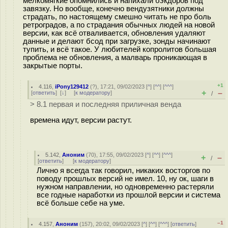
мелкомягкие опомнились и напихали бэкдоров под
завязку. Но вообще, конечно вендузятники должны
страдать, по настоящему смешно читать не про боль
ретроградов, а по страдания обычных людей на новой
версии, как всё отваливается, обновления удаляют
данные и делают бсод при загрузке, зонды начинают
тупить, и всё такое. У любителей копролитов большая
проблема не обновления, а малварь проникающая в
закрытые порты.
+1
4.116
,
iPony129412
(
?
), 17:21, 09/02/2023 [
^
] [
^^
] [
^^^
]
+
–
[
ответить
]
[
↓
] [
к модератору
]
/
> 8.1 первая и последняя приличная венда
времена идут, версии растут.
5.142
,
Аноним
(
70
), 17:55, 09/02/2023 [
^
] [
^^
] [
^^^
]
+
–
/
[
ответить
]
[
к модератору
]
Лично я всегда так говорил, никаких восторгов по
поводу прошлых версий не имел. 10, ну ок, шаги в
нужном направлении, но одновременно растеряли
все годные наработки из прошлой версии и система
всё больше себе на уме.
–1
4.157
,
Аноним
(
157
), 20:02, 09/02/2023 [
^
] [
^^
] [
^^^
] [
ответить
]