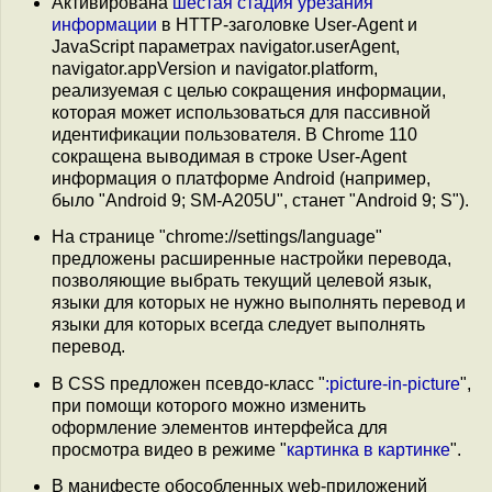
Активирована
шестая стадия
урезания
информации
в HTTP-заголовке User-Agent и
JavaScript параметрах navigator.userAgent,
navigator.appVersion и navigator.platform,
реализуемая с целью сокращения информации,
которая может использоваться для пассивной
идентификации пользователя. В Chrome 110
сокращена выводимая в строке User-Agent
информация о платформе Android (например,
было "Android 9; SM-A205U", станет "Android 9; S").
На странице "chrome://settings/language"
предложены расширенные настройки перевода,
позволяющие выбрать текущий целевой язык,
языки для которых не нужно выполнять перевод и
языки для которых всегда следует выполнять
перевод.
В CSS предложен псевдо-класс "
:picture-in-picture
",
при помощи которого можно изменить
оформление элементов интерфейса для
просмотра видео в режиме "
картинка в картинке
".
В манифесте обособленных web-приложений