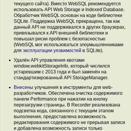
текущего сайта). Вместо WebSQL рекомендуется
использовать API Web Storage и Indexed Database.
Обработчик WebSQL основан на коде библиотеки
SQLite. Поддержка WebSQL прекращена, так как
данный API не поддерживался в других браузерах,
привязывался к API внешней библиотеки и
повышал риски проблем с безопасностью
(WebSQL мог использоваться злоумышленниками
для
эксплуатации
уязвимостей
в SQLite).
Удалён API управления квотами
window.webkitStorageInfo, который числился
устаревшим с 2013 года и был заменён на
стандартизированный API StorageManager.
Внесены
улучшения в инструменты для web-
разработчиков. Обеспечена очистка содержимого
панели Performance при нажатии на кнопку
перезагрузки страницы. В Recorder реализована
подсветка кода, связанного с текущим этапом
выполнения, предоставлена возможность
редактирования содержимого не прерывая записи
и добавлена возможность записи только