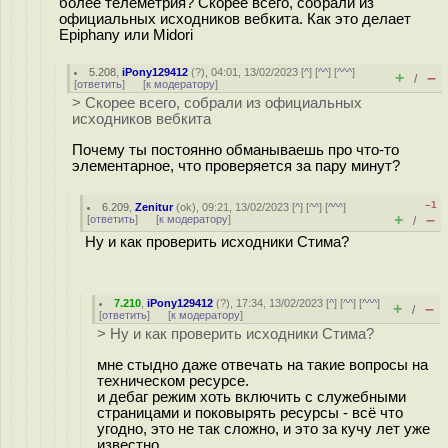
более телеметрия? Скорее всего, собрали из
официальных исходников вебкита. Как это делает
Epiphany или Midori
5.208
,
iPony129412
(
?
), 04:01, 13/02/2023 [
^
] [
^^
] [
^^^
]
+
–
/
[
ответить
]
[
к модератору
]
> Скорее всего, собрали из официальных
исходников вебкита
Почему ты постоянно обманываешь про что-то
элементарное, что проверяется за пару минут?
–1
6.209
,
Zenitur
(
ok
), 09:21, 13/02/2023 [
^
] [
^^
] [
^^^
]
+
–
[
ответить
]
[
к модератору
]
/
Ну и как проверить исходники Стима?
7.210
,
iPony129412
(
?
), 17:34, 13/02/2023 [
^
] [
^^
] [
^^^
]
+
–
/
[
ответить
]
[
к модератору
]
> Ну и как проверить исходники Стима?
мне стыдно даже отвечать на такие вопросы на
техническом ресурсе.
и дебаг режим хоть включить с служебными
страницами и поковырять ресурсы - всё что
угодно, это не так сложно, и это за кучу лет уже
известно.