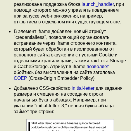
реализована поддержка блока
launch_handler
, при
помощи которого можно управлять поведением
при запуске web-приложения, например,
открытием в отдельном или существующем окне.
В элемент iframe добавлен новый атрибут
"credentialless", позволяющий организовать
встраивание через iframe стороннего контента,
который будет обработан в изолированном от
основного сайта окружении с пустыми Cookie и
отдельными хранилищами, такими как LocalStorage
и CacheStorage. Атрибут в iframe
позволяет
обойтись без выставления на сайте заголовка
COEP
(Cross-Origin Embedder Policy).
Добавлено CSS-свойство
initial-letter
для задания
размера и смещения на соседние строки
начальных букв в абзацах. Например, при
указании "initial-letter: 3;" первая буква абзаца
займёт три строки: