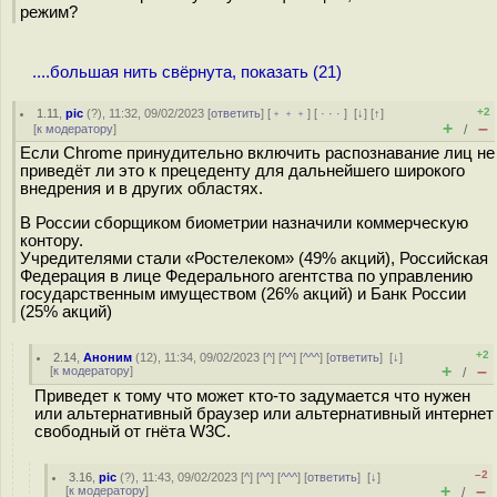
режим?
....большая нить свёрнута, показать (21)
+2
1.11
,
pic
(
?
), 11:32, 09/02/2023 [
ответить
] [
﹢﹢﹢
] [
· · ·
]
[
↓
] [
↑
]
+
–
[
к модератору
]
/
Если Chrome принудительно включить распознавание лиц не
приведёт ли это к прецеденту для дальнейшего широкого
внедрения и в других областях.
В России сборщиком биометрии назначили коммерческую
контору.
Учредителями стали «Ростелеком» (49% акций), Российская
Федерация в лице Федерального агентства по управлению
государственным имуществом (26% акций) и Банк России
(25% акций)
+2
2.14
,
Аноним
(
12
), 11:34, 09/02/2023 [
^
] [
^^
] [
^^^
] [
ответить
]
[
↓
]
+
–
[
к модератору
]
/
Приведет к тому что может кто-то задумается что нужен
или альтернативный браузер или альтернативный интернет
свободный от гнёта W3C.
–2
3.16
,
pic
(
?
), 11:43, 09/02/2023 [
^
] [
^^
] [
^^^
] [
ответить
]
[
↓
]
+
–
[
к модератору
]
/