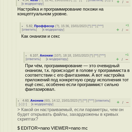
4.34
,
kusb
(
?
), 12:41, 15/01/2023 [
^
] [
^^
] [
^^^
] [
ответить
]
[
↓
] [
↑
]
+
–
/
[
к модератору
]
Настройка и программирование похожи на
концептуальном уровне.
+1
5.82
,
Проффесор
(
?
), 15:36, 15/01/2023 [
^
] [
^^
] [
^^^
]
+
–
[
ответить
]
[
к модератору
]
/
Как онанизм и секс
+1
6.107
,
Аноним
(
107
), 18:18, 15/01/2023 [
^
] [
^^
] [
^^^
]
+
–
[
ответить
]
[
к модератору
]
/
При чём, программирование — это очевидный
онанизм, т.к. происходит в голове у программиста в
соответствии с его фантазиями. А вот настройка
приложений под конкретную среду исполнения тот
ещё секс, особенно если программист сильно
фантазировал.
4.60
,
Аноним
(
60
), 14:12, 15/01/2023 [
^
] [
^^
] [
^^^
] [
ответить
]
+
–
/
[
↓
] [
↑
] [
к модератору
]
> Какой он настраиваемый, если параметры, чем он
будет открывать файлы, захардкожены в кривых
скриптах?
$ EDITOR=nano VIEWER=nano mc