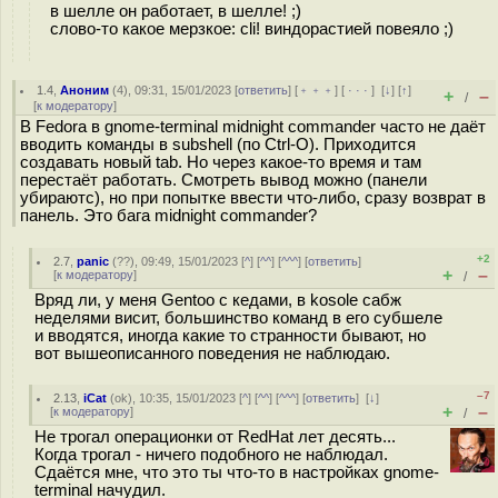
в шелле он работает, в шелле! ;)
слово-то какое мерзкое: cli! виндорастией повеяло ;)
1.4
,
Аноним
(
4
), 09:31, 15/01/2023 [
ответить
] [
﹢﹢﹢
] [
· · ·
]
[
↓
] [
↑
]
+
–
/
[
к модератору
]
В Fedora в gnome-terminal midnight commander часто не даёт
вводить команды в subshell (по Ctrl-O). Приходится
создавать новый tab. Но через какое-то время и там
перестаёт работать. Смотреть вывод можно (панели
убираютс), но при попытке ввести что-либо, сразу возврат в
панель. Это бага midnight commander?
+2
2.7
,
panic
(
??
), 09:49, 15/01/2023 [
^
] [
^^
] [
^^^
] [
ответить
]
+
–
[
к модератору
]
/
Вряд ли, у меня Gentoo с кедами, в kosole сабж
неделями висит, большинство команд в его субшеле
и вводятся, иногда какие то странности бывают, но
вот вышеописанного поведения не наблюдаю.
–7
2.13
,
iCat
(
ok
), 10:35, 15/01/2023 [
^
] [
^^
] [
^^^
] [
ответить
]
[
↓
]
+
–
[
к модератору
]
/
Не трогал операционки от RedHat лет десять...
Когда трогал - ничего подобного не наблюдал.
Сдаётся мне, что это ты что-то в настройках gnome-
terminal начудил.