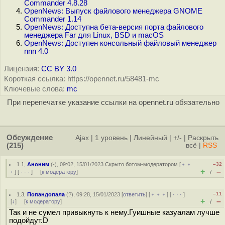
Commander 4.8.28
OpenNews: Выпуск файлового менеджера GNOME
Commander 1.14
OpenNews: Доступна бета-версия порта файлового
менеджера Far для Linux, BSD и macOS
OpenNews: Доступен консольный файловый менеджер
nnn 4.0
Лицензия:
CC BY 3.0
Короткая ссылка: https://opennet.ru/58481-mc
Ключевые слова:
mc
При перепечатке указание ссылки на opennet.ru обязательно
Обсуждение
Ajax
|
1 уровень
|
Линейный
|
+/-
|
Раскрыть
(215)
всё
|
RSS
1.1
,
Аноним
(
-
), 09:02, 15/01/2023
Скрыто ботом-модератором
[
﹢﹢
–32
+
–
﹢
] [
· · ·
] [
к модератору
]
/
–11
1.3
,
Попандопала
(
?
), 09:28, 15/01/2023 [
ответить
] [
﹢﹢﹢
] [
· · ·
]
+
–
[
↓
] [
к модератору
]
/
Так и не сумел привыкнуть к нему.Гуишные казуалам лучше
подойдут.D