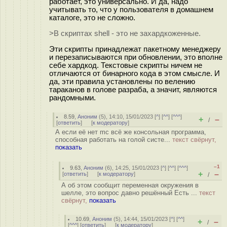
работает, это универсально. И да, надо
учитывать то, что у пользователя в домашнем
каталоге, это не сложно.
>В скриптах shell - это не захардкоженные.
Эти скрипты принадлежат пакетному менеджеру
и перезаписываются при обновлении, это вполне
себе хардкод. Текстовые скрипты ничем не
отличаются от бинарного кода в этом смысле. И
да, эти правила установлены по велению
тараканов в голове разраба, а значит, являются
рандомными.
8.59
,
Аноним
(
5
), 14:10, 15/01/2023 [
^
] [
^^
] [
^^^
]
+
–
/
[
ответить
]
[
к модератору
]
А если её нет mc всё же консольная программа,
способная работать на голой систе...
текст свёрнут,
показать
–1
9.63
,
Аноним
(
6
), 14:25, 15/01/2023 [
^
] [
^^
] [
^^^
]
+
–
[
ответить
]
[
к модератору
]
/
А об этом сообщит переменная окружения в
шелле, это вопрос давно решённый Есть ...
текст
свёрнут,
показать
10.69
,
Аноним
(
5
), 14:44, 15/01/2023 [
^
] [
^^
]
+
–
/
[
^^^
] [
ответить
]
[
к модератору
]