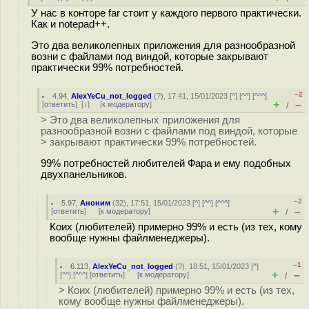
У нас в конторе far стоит у каждого первого практически.
Как и notepad++.
Это два великолепных приложения для разнообразной
возни с файлами под виндой, которые закрывают
практически 99% потребностей.
–2
4.94
,
AlexYeCu_not_logged
(
?
), 17:41, 15/01/2023 [
^
] [
^^
] [
^^^
]
+
–
[
ответить
]
[
↓
] [
к модератору
]
/
> Это два великолепных приложения для
разнообразной возни с файлами под виндой, которые
> закрывают практически 99% потребностей.
99% потребностей любителей Фара и ему подобных
двухпанельников.
–2
5.97
,
Аноним
(
32
), 17:51, 15/01/2023 [
^
] [
^^
] [
^^^
]
+
–
[
ответить
]
[
к модератору
]
/
Коих (любителей) примерно 99% и есть (из тех, кому
вообще нужны файлменеджеры).
–1
6.113
,
AlexYeCu_not_logged
(
?
), 18:51, 15/01/2023 [
^
]
+
–
[
^^
] [
^^^
] [
ответить
]
[
к модератору
]
/
> Коих (любителей) примерно 99% и есть (из тех,
кому вообще нужны файлменеджеры).