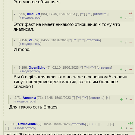
Это многое объясняет.
–2
3.95
,
Аноним
(
95
), 17:45, 15/01/2023 [
^
] [
^^
] [
^^^
] [
ответить
]
+
–
[
к модератору
]
/
Этот факт не имеет никакого отношения к тому что
янаписал.
3.156
,
V1
(
ok
), 04:27, 16/01/2023 [
^
] [
^^
] [
^^^
] [
ответить
]
+
–
/
[
к модератору
]
И mono.
3.196
,
OpenEcho
(
?
), 02:10, 18/01/2023 [
^
] [
^^
] [
^^^
] [
ответить
]
+
–
/
[
к модератору
]
Вы б в git заглянули, там весь мс в основном 5 славян
тянут последние десятилетия, за что им большое
спасибо !
2.71
,
Аноним
(
71
), 14:48, 15/01/2023 [
^
] [
^^
] [
^^^
] [
ответить
]
[
↑
]
+
–
/
[
к модератору
]
Для такого есть Emacs
+30
1.12
,
Омномним
(
?
), 10:34, 15/01/2023 [
ответить
] [
﹢﹢﹢
] [
· · ·
]
[
↓
]
+
–
[
↑
] [
к модератору
]
/
mc за 20 лет сохранил очень много часов жизни и нервных