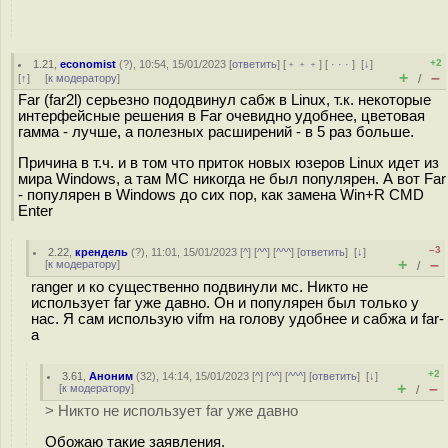
+2
1.21
,
economist
(
?
), 10:54, 15/01/2023 [
ответить
] [
﹢﹢﹢
] [
· · ·
]
[
↓
]
+
–
[
↑
] [
к модератору
]
/
Far (far2l) серьезно пододвинул сабж в Linux, т.к. некоторые
интерфейсные решения в Far очевидно удобнее, цветовая
гамма - лучше, а полезных расширений - в 5 раз больше.
Причина в т.ч. и в том что приток новых юзеров Linux идет из
мира Windows, а там MC никогда не был популярен. А вот Far
- популярен в Windows до сих пор, как замена Win+R CMD
Enter
–3
2.22
,
крендель
(
?
), 11:01, 15/01/2023 [
^
] [
^^
] [
^^^
] [
ответить
]
[
↓
]
+
–
[
к модератору
]
/
ranger и ко существенно подвинули мс. Никто не
использует far уже давно. Он и популярен был только у
нас. Я сам использую vifm на голову удобнее и сабжа и far-
a
+2
3.61
,
Аноним
(
32
), 14:14, 15/01/2023 [
^
] [
^^
] [
^^^
] [
ответить
]
[
↓
]
+
–
[
к модератору
]
/
> Никто не использует far уже давно
Обожаю такие заявления.