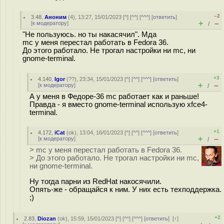
–2
3.48
,
Аноним
(
4
), 13:27, 15/01/2023 [
^
] [
^^
] [
^^^
] [
ответить
]
+
–
[
к модератору
]
/
"Не пользуюсь. но ты накасячил". Мда
mc у меня перестал работать в Fedora 36.
До этого работало. Не трогал настройки ни mc, ни
gnome-terminal.
+3
4.140
,
Igor
(
??
), 23:34, 15/01/2023 [
^
] [
^^
] [
^^^
] [
ответить
]
+
–
[
к модератору
]
/
А у меня в Федоре-36 mc работает как и раньше!
Правда - я вместо gnome-terminal использую xfce4-
terminal.
+1
4.172
,
iCat
(
ok
), 13:04, 16/01/2023 [
^
] [
^^
] [
^^^
] [
ответить
]
+
–
[
к модератору
]
/
> mc у меня перестал работать в Fedora 36.
> До этого работало. Не трогал настройки ни mc,
ни gnome-terminal.
Ну тогда парни из RedHat накосячили.
Опять-же - обращайся к ним. У них есть техподдержка.
;)
+2
2.83
,
Diozan
(
ok
), 15:59, 15/01/2023 [
^
] [
^^
] [
^^^
] [
ответить
]
[
↑
]