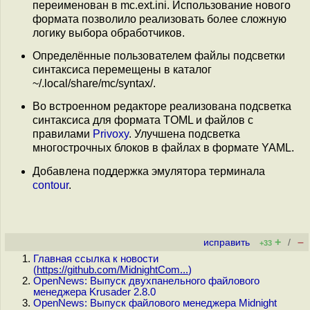
переименован в mc.ext.ini. Использование нового
формата позволило реализовать более сложную
логику выбора обработчиков.
Определённые пользователем файлы подсветки
синтаксиса перемещены в каталог
~/.local/share/mc/syntax/.
Во встроенном редакторе реализована подсветка
синтаксиса для формата TOML и файлов с
правилами
Privoxy
. Улучшена подсветка
многострочных блоков в файлах в формате YAML.
Добавлена поддержка эмулятора терминала ​
contour
.
+
–
исправить
/
+33
Главная ссылка к новости
(
https://github.com/MidnightCom...
)
OpenNews: Выпуск двухпанельного файлового
менеджера Krusader 2.8.0
OpenNews: Выпуск файлового менеджера Midnight