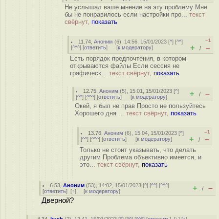
Не услышал ваше мнение на эту проблему Мне
бы не понравилось если настройки про...
текст
свёрнут,
показать
–1
11.74
,
Аноним
(
6
), 14:56, 15/01/2023 [
^
] [
^^
]
+
–
[
^^^
] [
ответить
]
[
к модератору
]
/
Есть порядок предпочтения, в котором
открываются файлы Если сессия не
графическ...
текст свёрнут,
показать
12.75
,
Аноним
(
5
), 15:01, 15/01/2023 [
^
]
+
–
/
[
^^
] [
^^^
] [
ответить
]
[
к модератору
]
Окей, я был не прав Просто не пользуйтесь
Хорошего дня ...
текст свёрнут,
показать
–1
13.76
,
Аноним
(
6
), 15:04, 15/01/2023 [
^
]
+
–
[
^^
] [
^^^
] [
ответить
]
[
к модератору
]
/
Только не стоит указывать, что делать
другим Проблема объективно имеется, и
это...
текст свёрнут,
показать
6.53
,
Аноним
(
53
), 14:02, 15/01/2023 [
^
] [
^^
] [
^^^
]
+
–
/
[
ответить
]
[
↑
] [
к модератору
]
Дверной?