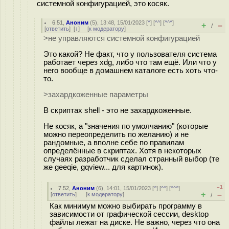
системной конфигурацией, это косяк.
6.51
,
Аноним
(
5
), 13:48, 15/01/2023 [
^
] [
^^
] [
^^^
]
+
–
/
[
ответить
]
[
↓
] [
к модератору
]
>не управляются системной конфигурацией
Это какой? Не факт, что у пользователя система
работает через xdg, либо что там ещё. Или что у
него вообще в домашнем каталоге есть хоть что-
то.
>захардкоженные параметры
В скриптах shell - это не захардкоженные.
Не косяк, а "значения по умолчанию" (которые
можно переопределить по желанию) и не
рандомные, а вполне себе по правилам
определённые в скриптах. Хотя в некоторых
случаях разработчик сделал странный выбор (те
же geeqie, gqview... для картинок).
–1
7.52
,
Аноним
(
6
), 14:01, 15/01/2023 [
^
] [
^^
] [
^^^
]
+
–
[
ответить
]
[
к модератору
]
/
Как минимум можно выбирать программу в
зависимости от графической сессии, desktop
файлы лежат на диске. Не важно, через что она