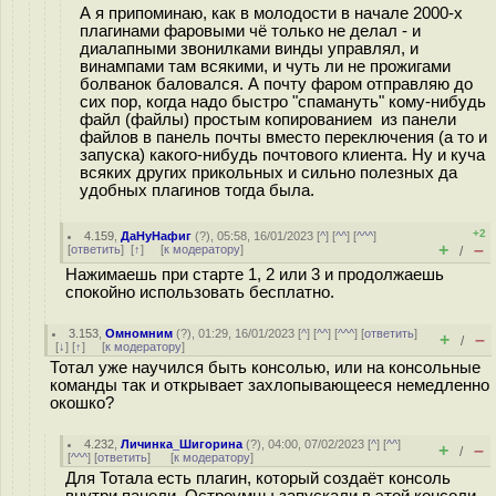
А я припоминаю, как в молодости в начале 2000-х
плагинами фаровыми чё только не делал - и
диалапными звонилками винды управлял, и
винампами там всякими, и чуть ли не прожигами
болванок баловался. А почту фаром отправляю до
сих пор, когда надо быстро "спамануть" кому-нибудь
файл (файлы) простым копированием из панели
файлов в панель почты вместо переключения (а то и
запуска) какого-нибудь почтового клиента. Ну и куча
всяких других прикольных и сильно полезных да
удобных плагинов тогда была.
+2
4.159
,
ДаНуНафиг
(
?
), 05:58, 16/01/2023 [
^
] [
^^
] [
^^^
]
+
–
[
ответить
]
[
↑
] [
к модератору
]
/
Нажимаешь при старте 1, 2 или 3 и продолжаешь
спокойно использовать бесплатно.
3.153
,
Омномним
(
?
), 01:29, 16/01/2023 [
^
] [
^^
] [
^^^
] [
ответить
]
+
–
/
[
↓
] [
↑
] [
к модератору
]
Тотал уже научился быть консолью, или на консольные
команды так и открывает захлопывающееся немедленно
окошко?
4.232
,
Личинка_Шигорина
(
?
), 04:00, 07/02/2023 [
^
] [
^^
]
+
–
/
[
^^^
] [
ответить
]
[
к модератору
]
Для Тотала есть плагин, который создаёт консоль