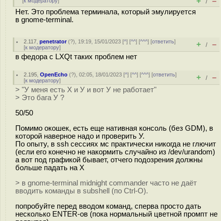
+
–
[
к модератору
]
/
Нет. Это проблема терминала, который эмулируется
в gnome-terminal.
2.117
,
penetrator
(
?
), 19:19, 15/01/2023 [
^
] [
^^
] [
^^^
] [
ответить
]
+
–
/
[
к модератору
]
в федора с LXQt таких проблем нет
2.195
,
OpenEcho
(
?
), 02:05, 18/01/2023 [
^
] [
^^
] [
^^^
] [
ответить
]
+
–
/
[
к модератору
]
> "У меня есть Х и У и вот У не работает"
> Это бага У ?
50/50
Помимо окошек, есть еще нативная консоль (без GDM), в
которой наверное надо и проверить У.
По опыту, в ssh сессиях мс практически никогда не глючит
(если его конечно не накормить случайно из /dev/urandom)
a вот под графикой бывает, отчего подозрения должны
больше падать на Х
> в gnome-terminal midnight commander часто не даёт
вводить команды в subshell (по Ctrl-O).
попробуйте перед вводом команд, сперва просто дать
несколько ENTER-ов (пока нормальный цветной промпт не