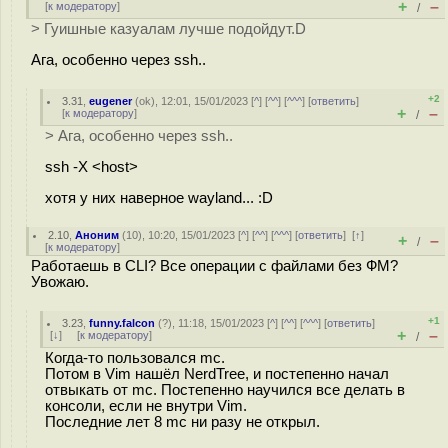
+
–
[
к модератору
]
/
> Гуишные казуалам лучше подойдут.D
Ага, особенно через ssh..
+2
3.31
,
eugener
(
ok
), 12:01, 15/01/2023 [
^
] [
^^
] [
^^^
] [
ответить
]
+
–
[
к модератору
]
/
> Ага, особенно через ssh..
ssh -X <host>
хотя у них наверное wayland... :D
2.10
,
Аноним
(
10
), 10:20, 15/01/2023 [
^
] [
^^
] [
^^^
] [
ответить
]
[
↑
]
+
–
/
[
к модератору
]
Работаешь в CLI? Все операции с файлами без ФМ?
Увожаю.
+1
3.23
,
funny.falcon
(
?
), 11:18, 15/01/2023 [
^
] [
^^
] [
^^^
] [
ответить
]
+
–
[
↓
] [
к модератору
]
/
Когда-то пользовался mc.
Потом в Vim нашёл NerdTree, и постепенно начал
отвыкать от mc. Постепенно научился все делать в
консоли, если не внутри Vim.
Последние лет 8 mc ни разу не открыл.