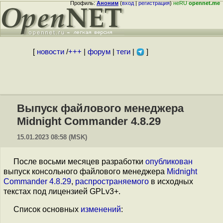
Профиль:
Аноним
(
вход
|
регистрация
)
неRU
opennet.me
[
новости
/
+++
|
форум
|
теги
|
]
Выпуск файлового менеджера
Midnight Commander 4.8.29
15.01.2023 08:58 (MSK)
После восьми месяцев разработки
опубликован
выпуск консольного файлового менеджера
Midnight
Commander 4.8.29
,
распространяемого
в исходных
текстах под лицензией GPLv3+.
Список основных
изменений
: