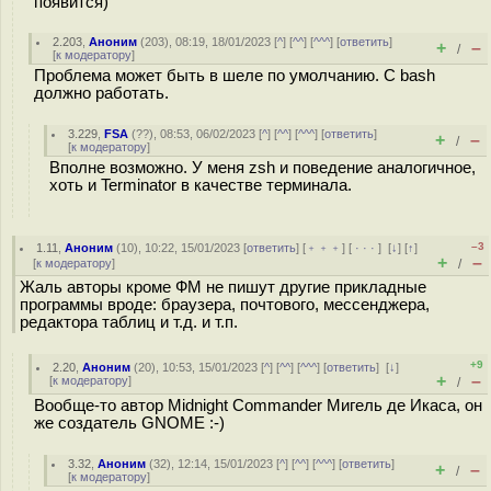
появится)
2.203
,
Аноним
(
203
), 08:19, 18/01/2023 [
^
] [
^^
] [
^^^
] [
ответить
]
+
–
/
[
к модератору
]
Проблема может быть в шеле по умолчанию. С bash
должно работать.
3.229
,
FSA
(
??
), 08:53, 06/02/2023 [
^
] [
^^
] [
^^^
] [
ответить
]
+
–
/
[
к модератору
]
Вполне возможно. У меня zsh и поведение аналогичное,
хоть и Terminator в качестве терминала.
–3
1.11
,
Аноним
(
10
), 10:22, 15/01/2023 [
ответить
] [
﹢﹢﹢
] [
· · ·
]
[
↓
] [
↑
]
+
–
[
к модератору
]
/
Жаль авторы кроме ФМ не пишут другие прикладные
программы вроде: браузера, почтового, мессенджера,
редактора таблиц и т.д. и т.п.
+9
2.20
,
Аноним
(
20
), 10:53, 15/01/2023 [
^
] [
^^
] [
^^^
] [
ответить
]
[
↓
]
+
–
[
к модератору
]
/
Вообще-то автор Midnight Commander Мигель де Икаса, он
же создатель GNOME :-)
3.32
,
Аноним
(
32
), 12:14, 15/01/2023 [
^
] [
^^
] [
^^^
] [
ответить
]
+
–
/
[
к модератору
]