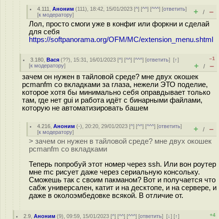
4.111
,
Аноним
(
111
), 18:42, 15/01/2023 [
^
] [
^^
] [
^^^
] [
ответить
]
+
–
/
[
к модератору
]
Лол, просто смоги уже в конфиг или форкни и сделай
для себя
https://softpanorama.org/OFM/MC/extension_menu.shtml
–1
3.180
,
Вася
(
??
), 15:31, 16/01/2023 [
^
] [
^^
] [
^^^
] [
ответить
]
[
↑
]
+
–
[
к модератору
]
/
зачем он нужен в тайловой среде? мне двух окошек
pcmanfm со вкладками за глаза, нежели ЭТО поделие,
которое хотя бы минимально себя оправдывает только
там, где нет gui и работа идёт с бинарными файлами,
которую не автоматизировать башем
4.216
,
Аноним
(
-
), 20:20, 29/01/2023 [
^
] [
^^
] [
^^^
] [
ответить
]
+
–
/
[
к модератору
]
> зачем он нужен в тайловой среде? мне двух окошек
pcmanfm со вкладками
Теперь попробуй этот номер через ssh. Или вон роутер
мне mc рисует даже через сериальную консольку.
Сможешь так с своим пакманом? Вот и получается что
сабж универсален, катит и на десктопе, и на сервере, и
даже в околоэмбедовке всякой. В отличие от.
+4
2.9
,
Аноним
(
9
), 09:59, 15/01/2023 [
^
] [
^^
] [
^^^
] [
ответить
]
[
↓
] [
↑
]