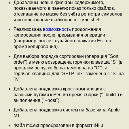
Добавлены новые фильтры содержимого,
показываемого в панели: показ только файлов,
отсеивание по маске без учёта регистра символов
и использование шаблонов в стиле shell.
Реализована
возможность
продолжения
копирования после прерывания операции
(например, после случайного нажатия Esc во
время копирования).
Для выбора порядка сортировки (операция "Sort
order") в меню возвращена горячая клавиша "S" (в
прошлом выпуске была заменена на "O"), а
горячая клавиша для "SFTP link" заменена c "S" на
"N".
Добавлена поддержка кросс-компиляции с
разными путями к Perl во время сборки ("--build") и
выполнения ("--host").
Добавлена поддержка систем на базе чипа Apple
M1.
Файл mc.ext преобразован в формат INI и