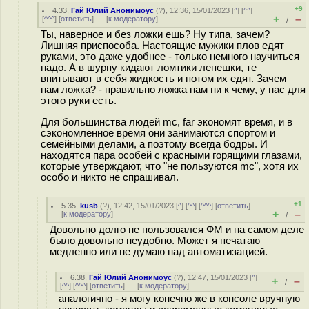
+9
4.33
,
Гай Юлий Анонимоус
(
?
), 12:36, 15/01/2023 [
^
] [
^^
]
+
–
[
^^^
] [
ответить
]
[
к модератору
]
/
Ты, наверное и без ложки ешь? Ну типа, зачем?
Лишняя приспособа. Настоящие мужики плов едят
руками, это даже удобнее - только немного научиться
надо. А в шурпу кидают ломтики лепешки, те
впитывают в себя жидкость и потом их едят. Зачем
нам ложка? - правильно ложка нам ни к чему, у нас для
этого руки есть.
Для большинства людей mс, far экономят время, и в
сэкономленное время они занимаются спортом и
семейными делами, а поэтому всегда бодры. И
находятся пара особей с красными горящими глазами,
которые утверждают, что "не пользуются mc", хотя их
особо и никто не спрашивал.
+1
5.35
,
kusb
(
?
), 12:42, 15/01/2023 [
^
] [
^^
] [
^^^
] [
ответить
]
+
–
[
к модератору
]
/
Довольно долго не пользовался ФМ и на самом деле
было довольно неудобно. Может я печатаю
медленно или не думаю над автоматизацией.
6.38
,
Гай Юлий Анонимоус
(
?
), 12:47, 15/01/2023 [
^
]
+
–
/
[
^^
] [
^^^
] [
ответить
]
[
к модератору
]
аналогично - я могу конечно же в консоле вручную