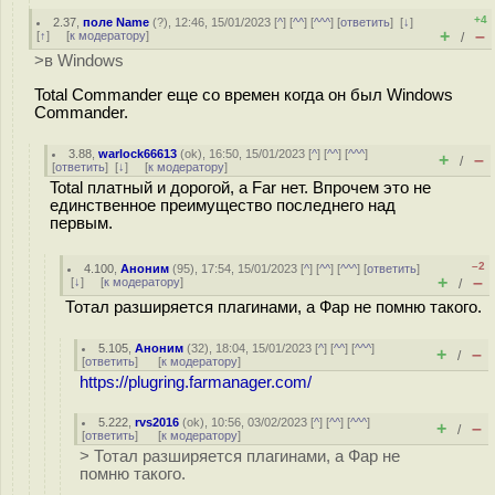
+4
2.37
,
поле Name
(
?
), 12:46, 15/01/2023 [
^
] [
^^
] [
^^^
] [
ответить
]
[
↓
]
+
–
[
↑
] [
к модератору
]
/
>в Windows
Total Commander еще со времен когда он был Windows
Commander.
3.88
,
warlock66613
(
ok
), 16:50, 15/01/2023 [
^
] [
^^
] [
^^^
]
+
–
/
[
ответить
]
[
↓
] [
к модератору
]
Total платный и дорогой, а Far нет. Впрочем это не
единственное преимущество последнего над
первым.
–2
4.100
,
Аноним
(
95
), 17:54, 15/01/2023 [
^
] [
^^
] [
^^^
] [
ответить
]
+
–
[
↓
] [
к модератору
]
/
Тотал разширяется плагинами, а Фар не помню такого.
5.105
,
Аноним
(
32
), 18:04, 15/01/2023 [
^
] [
^^
] [
^^^
]
+
–
/
[
ответить
]
[
к модератору
]
https://plugring.farmanager.com/
5.222
,
rvs2016
(
ok
), 10:56, 03/02/2023 [
^
] [
^^
] [
^^^
]
+
–
/
[
ответить
]
[
к модератору
]
> Тотал разширяется плагинами, а Фар не
помню такого.