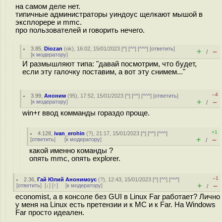
на самом деле нет.
типичные администраторы уиндоус щелкают мышой в
эксплорере и mmc.
про пользователей и говорить нечего.
3.85
,
Diozan
(
ok
), 16:02, 15/01/2023 [
^
] [
^^
] [
^^^
] [
ответить
]
+
–
/
[
к модератору
]
И размышляют типа: "давай посмотрим, что будет,
если эту галочку поставим, а вот эту снимем..."
–4
3.99
,
Аноним
(
95
), 17:52, 15/01/2023 [
^
] [
^^
] [
^^^
] [
ответить
]
+
–
[
к модератору
]
/
win+r ввод комманды гораздо проще.
+1
4.128
,
ivan_erohin
(
?
), 21:17, 15/01/2023 [
^
] [
^^
] [
^^^
]
+
–
[
ответить
]
[
к модератору
]
/
какой именно команды ?
опять mmc, опять explorer.
–1
2.36
,
Гай Юлий Анонимоус
(
?
), 12:43, 15/01/2023 [
^
] [
^^
] [
^^^
]
+
–
[
ответить
]
[
↓
] [
↑
] [
к модератору
]
/
economist, а в консоле без GUI в Linux Far работает? Лично
у меня на Linux есть претензии и к MC и к Far. На Windows
Far просто идеален.