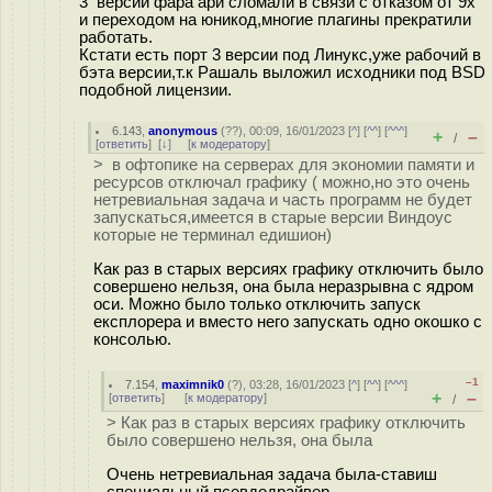
3 версии фара ари сломали в связи с отказом от 9х
и переходом на юникод,многие плагины прекратили
работать.
Кстати есть порт 3 версии под Линукс,уже рабочий в
бэта версии,т.к Рашаль выложил исходники под BSD
подобной лицензии.
6.143
,
anonymous
(
??
), 00:09, 16/01/2023 [
^
] [
^^
] [
^^^
]
+
–
/
[
ответить
]
[
↓
] [
к модератору
]
> в офтопике на серверах для экономии памяти и
ресурсов отключал графику ( можно,но это очень
нетревиальная задача и часть программ не будет
запускаться,имеется в старые версии Виндоус
которые не терминал едишион)
Как раз в старых версиях графику отключить было
совершено нельзя, она была неразрывна с ядром
оси. Можно было только отключить запуск
експлорера и вместо него запускать одно окошко с
консолью.
–1
7.154
,
maximnik0
(
?
), 03:28, 16/01/2023 [
^
] [
^^
] [
^^^
]
+
–
[
ответить
]
[
к модератору
]
/
> Как раз в старых версиях графику отключить
было совершено нельзя, она была
Очень нетревиальная задача была-ставиш
специальный псевдодрайвер