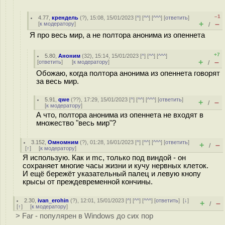
–1
4.77
,
крендель
(
?
), 15:08, 15/01/2023 [
^
] [
^^
] [
^^^
] [
ответить
]
+
–
[
к модератору
]
/
Я про весь мир, а не полтора анонима из опеннета
+7
5.80
,
Аноним
(
32
), 15:14, 15/01/2023 [
^
] [
^^
] [
^^^
]
+
–
[
ответить
]
[
к модератору
]
/
Обожаю, когда полтора анонима из опеннета говорят
за весь мир.
5.91
,
qwe
(
??
), 17:29, 15/01/2023 [
^
] [
^^
] [
^^^
] [
ответить
]
+
–
/
[
к модератору
]
А что, полтора анонима из опеннета не входят в
множество "весь мир"?
3.152
,
Омномним
(
?
), 01:28, 16/01/2023 [
^
] [
^^
] [
^^^
] [
ответить
]
+
–
/
[
↑
] [
к модератору
]
Я использую. Как и mc, только под виндой - он
сохраняет многие часы жизни и кучу нервных клеток.
И ещё бережёт указательный палец и левую кнопу
крысы от преждевременной кончины.
2.30
,
ivan_erohin
(
?
), 12:01, 15/01/2023 [
^
] [
^^
] [
^^^
] [
ответить
]
[
↓
]
+
–
/
[
↑
] [
к модератору
]
> Far - популярен в Windows до сих пор