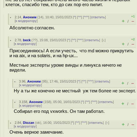
клеток, спасибо тем, кто до сих пор его пилит.
+1
2.14
,
Аноним
(
14
), 10:40, 15/01/2023 [
^
] [
^^
] [
^^^
] [
ответить
]
+
–
[
к модератору
]
/
Абсолютно согласен.
+2
2.78
,
beck
(
??
), 15:08, 15/01/2023 [
^
] [
^^
] [
^^^
] [
ответить
]
[
↓
]
+
–
[
к модератору
]
/
Присоединяюсь! А если учесть, что md можно прикрутить
и на aix, и на solaris, и на hp-ux...
Местные эксперты уроме винды и линукса ничего не
видели.
3.96
,
Аноним
(
95
), 17:46, 15/01/2023 [
^
] [
^^
] [
^^^
] [
ответить
]
+
–
/
[
к модератору
]
Ну а ты же конечно не местный уж тем более не эксперт.
3.158
,
Аноним
(
158
), 05:00, 16/01/2023 [
^
] [
^^
] [
^^^
] [
ответить
]
+
–
/
[
к модератору
]
Собирал его под vxworks. Он там работал.
2.84
,
Diozan
(
ok
), 16:00, 15/01/2023 [
^
] [
^^
] [
^^^
] [
ответить
]
[
↑
]
+
–
/
[
к модератору
]
Очень верное замечание.