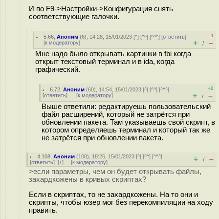
И по F9->Настройки->Конфигурация снять
соответствующие галочки.
–1
5.66
,
Аноним
(
6
), 14:28, 15/01/2023 [
^
] [
^^
] [
^^^
] [
ответить
]
+
–
[
к модератору
]
/
Мне надо было открывать картинки в fbi когда
открыт текстовый терминал и в ida, когда
графический.
+2
6.72
,
Аноним
(
60
), 14:54, 15/01/2023 [
^
] [
^^
] [
^^^
]
+
–
[
ответить
]
[
к модератору
]
/
Выше ответили: редактируешь пользовательский
файл расширений, который не затрётся при
обновлении пакета. Там указываешь свой скрипт, в
котором определяешь терминал и который так же
не затрётся при обновлении пакета.
4.108
,
Аноним
(
108
), 18:25, 15/01/2023 [
^
] [
^^
] [
^^^
]
+
–
/
[
ответить
]
[
↑
] [
к модератору
]
>если параметры, чем он будет открывать файлы,
захардкожены в кривых скриптах?
Если в скриптах, то не захардкожены. На то они и
скрипты, чтобы юзер мог без перекомпиляции на ходу
править.