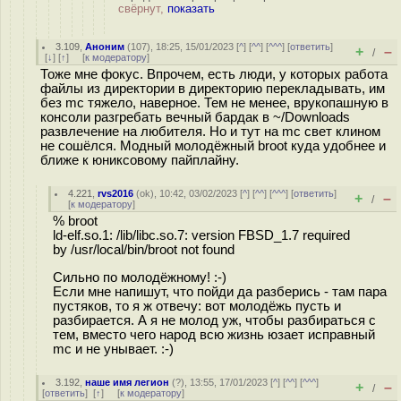
свёрнут,
показать
3.109
,
Аноним
(
107
), 18:25, 15/01/2023 [
^
] [
^^
] [
^^^
] [
ответить
]
+
–
/
[
↓
] [
↑
] [
к модератору
]
Тоже мне фокус. Впрочем, есть люди, у которых работа
файлы из директории в директорию перекладывать, им
без mc тяжело, наверное. Тем не менее, врукопашную в
консоли разгребать вечный бардак в ~/Downloads
развлечение на любителя. Но и тут на mc свет клином
не сошёлся. Модный молодёжный broot куда удобнее и
ближе к юниксовому пайплайну.
4.221
,
rvs2016
(
ok
), 10:42, 03/02/2023 [
^
] [
^^
] [
^^^
] [
ответить
]
+
–
/
[
к модератору
]
% broot
ld-elf.so.1: /lib/libc.so.7: version FBSD_1.7 required
by /usr/local/bin/broot not found
Сильно по молодёжному! :-)
Если мне напишут, что пойди да разберись - там пара
пустяков, то я ж отвечу: вот молодёжь пусть и
разбирается. А я не молод уж, чтобы разбираться с
тем, вместо чего народ всю жизнь юзает исправный
mc и не унывает. :-)
3.192
,
наше имя легион
(
?
), 13:55, 17/01/2023 [
^
] [
^^
] [
^^^
]
+
–
/
[
ответить
]
[
↑
] [
к модератору
]