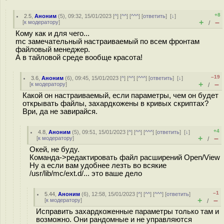
+8
2.5
,
Аноним
(
5
), 09:32, 15/01/2023 [
^
] [
^^
] [
^^^
] [
ответить
]
[
↓
]
+
–
[
к модератору
]
/
Кому как и для чего...
mc замечательный настраиваемый по всем фронтам
файловый менеджер.
А в тайловой среде вообще красота!
–19
3.6
,
Аноним
(
6
), 09:45, 15/01/2023 [
^
] [
^^
] [
^^^
] [
ответить
]
[
↓
]
+
–
[
к модератору
]
/
Какой он настраиваемый, если параметры, чем он будет
открывать файлы, захардкожены в кривых скриптах?
Ври, да не завирайся.
+4
4.8
,
Аноним
(
5
), 09:51, 15/01/2023 [
^
] [
^^
] [
^^^
] [
ответить
]
[
↓
]
+
–
[
к модератору
]
/
Окей, не буду.
Команда->редактировать файл расширений Open/View
Ну а если вам удобнее лезть во всякие
/usr/lib/mc/ext.d/... это ваше дело
–1
5.44
,
Аноним
(
6
), 12:58, 15/01/2023 [
^
] [
^^
] [
^^^
] [
ответить
]
+
–
[
к модератору
]
/
Исправить захардкоженные параметры только там и
возможно. Они рандомные и не управляются