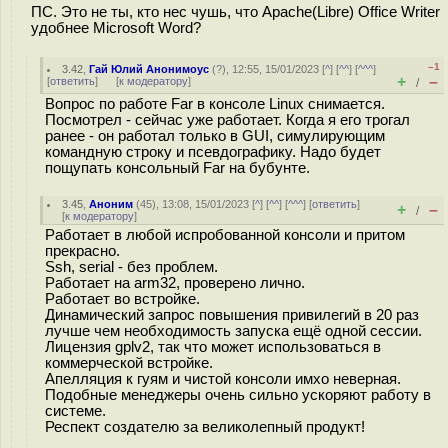
ПС. Это не ты, кто нес чушь, что Apache(Libre) Office Writer
удобнее Microsoft Word?
–1
3.42
,
Гай Юлий Анонимоус
(
?
), 12:55, 15/01/2023 [
^
] [
^^
] [
^^^
]
+
–
[
ответить
]
[
к модератору
]
/
Вопрос по работе Far в консоле Linux снимается.
Посмотрел - сейчас уже работает. Когда я его трогал
ранее - он работал только в GUI, симулирующим
командную строку и псевдографику. Надо будет
пощупать консольный Far на бубунте.
3.45
,
Аноним
(
45
), 13:08, 15/01/2023 [
^
] [
^^
] [
^^^
] [
ответить
]
+
–
/
[
к модератору
]
Работает в любой испробованной консоли и притом
прекрасно.
Ssh, serial - без проблем.
Работает на arm32, проверено лично.
Работает во встройке.
Динамический запрос повышения привилегий в 20 раз
лучше чем необходимость запуска ещё одной сессии.
Лицензия gplv2, так что может использоваться в
коммерческой встройке.
Апелляция к гуям и чистой консоли имхо неверная.
Подобные менеджеры очень сильно ускоряют работу в
системе.
Респект создателю за великолепный продукт!