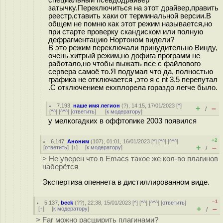
затычку.Переключиться на этот драйвер,править
реестр,ставить хаки от терминальной версии.В
общем не помню как этот режим называется,но
при старте проверку скандиском или полную
дефрагментацию Нортоном видели?
В это режим переключали принудительно Винду,
очень хитрый режим,но дофига программ не
работало,но чтобы выжать все с файлового
сервера самоё то.Я подумал что да, полностью
графика не отключается ,это я с nt 3.5 перепутал
.С отключением екхплорела гораздо легче было.
7.193
,
наше имя легион
(
?
), 14:15, 17/01/2023 [
^
]
+
–
/
[
^^
] [
^^^
] [
ответить
]
[
к модератору
]
у мелкогадких в оффтопике 2003 появился
+2
6.147
,
Аноним
(
107
), 01:01, 16/01/2023 [
^
] [
^^
] [
^^^
]
+
–
[
ответить
]
[
↑
] [
к модератору
]
/
> Не уверен что в Emacs такое же кол-во плагинов
наберётся
Экспертиза опеннета в дистиллированном виде.
–1
5.137
,
beck
(
??
), 22:38, 15/01/2023 [
^
] [
^^
] [
^^^
] [
ответить
]
+
–
[
↑
] [
к модератору
]
/
> Far можно расширить плагинами?