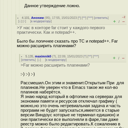
Данное утверждение ложно.
–2
4.101
,
Аноним
(
95
), 17:55, 15/01/2023 [
^
] [
^^
] [
^^^
] [
ответить
]
+
–
[
↓
] [
↑
] [
к модератору
]
/
>У нас в конторе far стоит у каждого первого
практически. Как и notepad++.
Было бы логичнее сказать про TC и notepad++. Far
можно расширить плагинами?
5.135
,
maximnik0
(
?
), 22:09, 15/01/2023 [
^
] [
^^
] [
^^^
]
+
–
/
[
ответить
]
[
↓
] [
к модератору
]
>Far можно расширить плагинами?
:-) :-) :-)
Рассмешил.Он этим и знаменит.Открытым При для
плагинов.Не уверен что в Emacs такое же кол-во
плагинов наберётся.
Я знаю народ который в офтопике на серверах для
экономии памяти и ресурсов отключал графику (
можно,но это очень нетревиальная задача и часть
программ не будет запускаться,имеется в старые
версии Виндоус которые не терминал едишион) и
они практически все выполняли в фаре,там даже
реестр можно было редактировать.К сожалению в