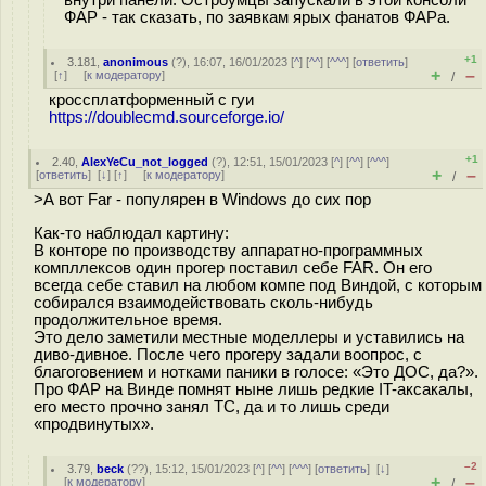
внутри панели. Остроумцы запускали в этой консоли
ФАР - так сказать, по заявкам ярых фанатов ФАРа.
+1
3.181
,
anonimous
(
?
), 16:07, 16/01/2023 [
^
] [
^^
] [
^^^
] [
ответить
]
+
–
[
↑
] [
к модератору
]
/
кроссплатформенный с гуи
https://doublecmd.sourceforge.io/
+1
2.40
,
AlexYeCu_not_logged
(
?
), 12:51, 15/01/2023 [
^
] [
^^
] [
^^^
]
+
–
[
ответить
]
[
↓
] [
↑
] [
к модератору
]
/
>А вот Far - популярен в Windows до сих пор
Как-то наблюдал картину:
В конторе по производству аппаратно-программных
компллексов один прогер поставил себе FAR. Он его
всегда себе ставил на любом компе под Виндой, с которым
собирался взаимодействовать сколь-нибудь
продолжительное время.
Это дело заметили местные моделлеры и уставились на
диво-дивное. После чего прогеру задали воопрос, с
благоговением и нотками паники в голосе: «Это ДОС, да?».
Про ФАР на Винде помнят ныне лишь редкие IT-аксакалы,
его место прочно занял TC, да и то лишь среди
«продвинутых».
–2
3.79
,
beck
(
??
), 15:12, 15/01/2023 [
^
] [
^^
] [
^^^
] [
ответить
]
[
↓
]
+
–
[
к модератору
]
/