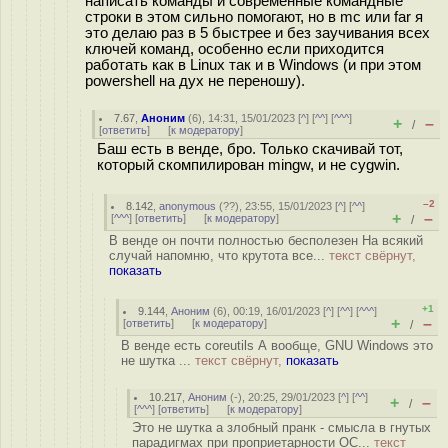
написать команды и современные командные
строки в этом сильно помогают, но в mc или far я
это делаю раз в 5 быстрее и без заучивания всех
ключей команд, особенно если приходится
работать как в Linux так и в Windows (и при этом
powershell на дух не переношу).
7.67
,
Аноним
(
6
), 14:31, 15/01/2023 [
^
] [
^^
] [
^^^
]
+
–
/
[
ответить
]
[
к модератору
]
Баш есть в венде, бро. Только скачивай тот,
который скомпилирован mingw, и не cygwin.
–2
8.142
,
anonymous
(
??
), 23:55, 15/01/2023 [
^
] [
^^
]
+
–
[
^^^
] [
ответить
]
[
к модератору
]
/
В венде он почти полностью бесполезен На всякий
случай напомню, что крутота все...
текст свёрнут,
показать
+1
9.144
,
Аноним
(
6
), 00:19, 16/01/2023 [
^
] [
^^
] [
^^^
]
+
–
[
ответить
]
[
к модератору
]
/
В венде есть coreutils А вообще, GNU Windows это
не шутка ...
текст свёрнут,
показать
10.217
,
Аноним
(
-
), 20:25, 29/01/2023 [
^
] [
^^
]
+
–
/
[
^^^
] [
ответить
]
[
к модератору
]
Это не шутка а злобный пранк - смысла в гнутых
парадигмах при проприетарности ОС...
текст