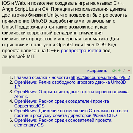
iOS и Web, и позволяет создавать игры на языках C++,
AngelScript, Lua и C#. Принципы использования движка
достаточно близки к Unity, что позволяет быстро освоить
применение Urho3D разработчиками, знакомыми с
Unity. Поддерживаются такие возможности, как
физически корректный рендеринг, симуляция
физических процессов и инверсная кинематика. Для
отрисовки используется OpenGL или Direct3D9. Код
проекта написан на C++ и
распространяется
под
лицензией MIT.
+
–
исправить
/
+24
Главная ссылка к новости (
https://discourse.urho3d.io/t/...
)
OpenNews: Релиз свободного игрового движка Urho3D
1.7
OpenNews: Открыты исходные тексты игрового движка
Atomic
OpenNews: Раскол среди создателей проекта
CopperheadOS
OpenNews: Движение по смещению Столлмана со всех
постов и роспуску совета директоров Фонда СПО
OpenNews: Раскол среди основателей проекта
elementary OS