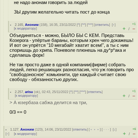
не надо анонам говорить за людей
ЗЫ другим желательно читать пост до конца
+1
2.165
,
Аноним
(
158
), 16:35, 23/11/2022 [
^
] [
^^
] [
^^^
] [
ответить
]
[
↑
]
+
–
[
к модератору
]
/
Объединяться - можно, БЫЛО БЫ С КЕМ. Представь
Козерога - упёртые бараны, которым хрен чего докажешь!
И вот он упрётся "10 мегабайт хватит всем!", а ты с ним
споришщь до хрипа. Поневоле плюнешь на ду*р*ака и
сделаешь форк!
Не так просто даже в одной компании(фирме) собрать
людей, легко решающих разногласия, что уж говорить про
"свободоносное" комьюнити, где каждый считает свою
свободу - обязанностью других.
+1
2.257
,
arisu
(
ok
), 02:43, 25/11/2022 [
^
] [
^^
] [
^^^
] [
ответить
]
+
–
[
к модератору
]
/
> А юзербаза сабжа делится на три,
0/3 == 0
+6
1.127
,
Аноним
(
123
), 14:06, 23/11/2022 [
ответить
] [
﹢﹢﹢
] [
· · ·
]
[
↓
]
+
–
[
↑
] [
к модератору
]
/