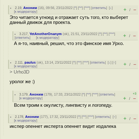
2.19
,
Аноним
(
16
), 09:56, 23/11/2022 [
^
] [
^^
] [
^^^
] [
ответить
]
[
↓
]
+
–
/
[
к модератору
]
Это читается угноед и отражает суть того, кто выберет
данный движок для проекта.
3.217
,
YetAnotherOnanym
(
ok
), 21:51, 23/11/2022 [
^
] [
^^
] [
^^^
]
+
–
/
[
ответить
]
[
к модератору
]
А я-то, наивный, решил, что это финское имя Урхо.
2.111
,
paulus
(
ok
), 13:14, 23/11/2022 [
^
] [
^^
] [
^^^
] [
ответить
]
[
↓
] [
↑
]
+
–
/
[
к модератору
]
> Urho3D
уролог же :)
+3
3.179
,
Аноним
(
179
), 17:33, 23/11/2022 [
^
] [
^^
] [
^^^
] [
ответить
]
+
–
[
к модератору
]
/
Всем троим к окулисту, лингвисту и логопеду.
2.178
,
Аноним
(
177
), 17:32, 23/11/2022 [
^
] [
^^
] [
^^^
] [
ответить
]
[
↑
]
+
–
/
[
к модератору
]
икспер опеннет иксперта опеннет видит издалека