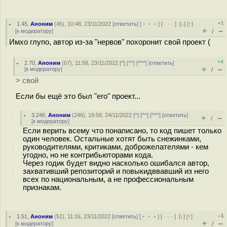
+1
1.45
,
Аноним
(
45
), 10:48, 23/11/2022 [
ответить
] [
﹢﹢﹢
] [
· · ·
]
[
↓
] [
↑
]
+
–
[
к модератору
]
/
Имхо глупо, автор из-за "нервов" похоронит свой проект (
+4
2.70
,
Аноним
(
67
), 11:58, 23/11/2022 [
^
] [
^^
] [
^^^
] [
ответить
]
+
–
[
к модератору
]
/
> свой
Если бы ещё это был "его" проект...
3.246
,
Аноним
(
246
), 19:58, 24/11/2022 [
^
] [
^^
] [
^^^
] [
ответить
]
+
–
/
[
к модератору
]
Если верить всему что понаписано, то код пишет только
один человек. Остальные хотят быть снежинками,
руководителями, критиками, доброжелателями - кем
угодно, но не контрибьюторами кода.
Через годик будет видно насколько ошибался автор,
захвативший репозиторий и повыкидввавший из него
всех по национальным, а не профессиональным
признакам.
–1
1.51
,
Аноним
(
51
), 11:16, 23/11/2022 [
ответить
] [
﹢﹢﹢
] [
· · ·
]
[
↓
] [
↑
]
+
–
[
к модератору
]
/