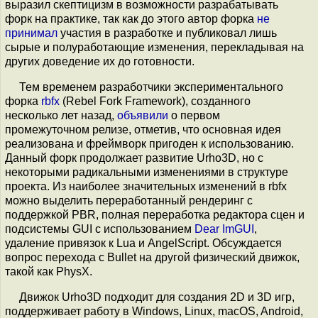
выразил скептицизм в возможности разрабатывать
форк на практике, так как до этого автор форка
не
принимал
участия в разработке и публиковал лишь
сырые и полуработающие изменения, перекладывая на
других доведение их до готовности.
Тем временем разработчики экспериментального
форка
rbfx
(Rebel Fork Framework), созданного
несколько лет назад,
объявили
о первом
промежуточном релизе, отметив, что основная идея
реализована и фреймворк пригоден к использованию.
Данный форк продолжает развитие Urho3D, но с
некоторыми радикальными изменениями в структуре
проекта. Из наиболее значительных изменений в rbfx
можно выделить переработанный рендеринг с
поддержкой PBR, полная переработка редактора сцен и
подсистемы GUI с использованием
Dear ImGUI
,
удаление привязок к Lua и AngelScript. Обсуждается
вопрос перехода с Bullet на другой физический движок,
такой как PhysX.
Движок Urho3D подходит для создания 2D и 3D игр,
поддерживает работу в Windows, Linux, macOS, Android,