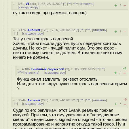
3.61
,
V1
(
ok
), 11:37, 23/11/2022 [
^
] [
^^
] [
^^^
] [
ответить
]
+
–
/
[
к модератору
]
ну так он ведь программист наверно)
3.176
,
Аноним
(
175
), 17:26, 23/11/2022 [
^
] [
^^
] [
^^^
] [
ответить
]
+
–
/
[
↓
] [
к модератору
]
Так у него контроль над репой.
Хочет, чтобы писали другие, пусть передаёт контроль
другим. Не хочет - пущай пилит сам. Это опенсорс -
никто никому ничего не должен. В том числе никто ему
ничего не должен.
+3
4.186
,
Бывалый смузихлёб
(
?
), 19:05, 23/11/2022 [
^
] [
^^
]
+
–
[
^^^
] [
ответить
]
[
к модератору
]
/
Функционал запилить, реквест отослать
Или для этого вдруг нужен контроль над репозиторием
?
–5
3.244
,
Аноним
(
243
), 19:39, 24/11/2022 [
^
] [
^^
] [
^^^
] [
ответить
]
+
–
[
↑
] [
к модератору
]
/
Судя по его репликам, этот 1vanK реально поехал
кукухой. При том, что ему указали что "передвигание
мебели" в виде смены signed на unsigned - это не совсем
программирование и непонятно откуда такой гонор. Ну и
то, что он - хамло и считает что может поливать всех