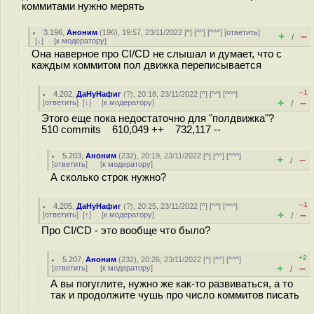
коммитами нужно мерять
3.196
,
Аноним
(
196
), 19:57, 23/11/2022 [
^
] [
^^
] [
^^^
] [
ответить
]
+
–
/
[
↓
] [
к модератору
]
Она наверное про CI/CD не слышал и думает, что с
каждым коммитом пол движка переписывается
–1
4.202
,
ДаНуНафиг
(
?
), 20:18, 23/11/2022 [
^
] [
^^
] [
^^^
]
+
–
[
ответить
]
[
↓
] [
к модератору
]
/
Этого еще пока недостаточно для "полдвижка"?
510 commits 610,049 ++ 732,117 --
5.203
,
Аноним
(
232
), 20:19, 23/11/2022 [
^
] [
^^
] [
^^^
]
+
–
/
[
ответить
]
[
к модератору
]
А сколько строк нужно?
–1
4.205
,
ДаНуНафиг
(
?
), 20:25, 23/11/2022 [
^
] [
^^
] [
^^^
]
+
–
[
ответить
]
[
↑
] [
к модератору
]
/
Про CI/CD - это вообще что было?
+2
5.207
,
Аноним
(
232
), 20:26, 23/11/2022 [
^
] [
^^
] [
^^^
]
+
–
[
ответить
]
[
к модератору
]
/
А вы погуглите, нужно же как-то развиваться, а то
так и продолжите чушь про число коммитов писать