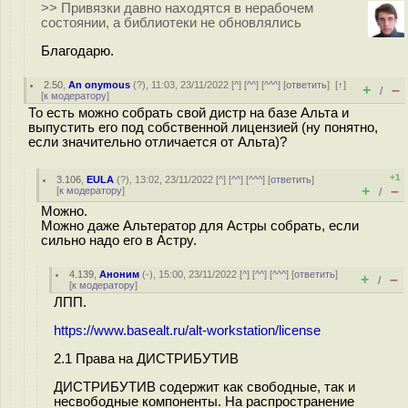
>> Привязки давно находятся в нерабочем
состоянии, а библиотеки не обновлялись
Благодарю.
2.50
,
An onymous
(
?
), 11:03, 23/11/2022 [
^
] [
^^
] [
^^^
] [
ответить
]
[
↑
]
+
–
/
[
к модератору
]
То есть можно собрать свой дистр на базе Альта и
выпустить его под собственной лицензией (ну понятно,
если значительно отличается от Альта)?
+1
3.106
,
EULA
(
?
), 13:02, 23/11/2022 [
^
] [
^^
] [
^^^
] [
ответить
]
+
–
[
к модератору
]
/
Можно.
Можно даже Альтератор для Астры собрать, если
сильно надо его в Астру.
4.139
,
Аноним
(
-
), 15:00, 23/11/2022 [
^
] [
^^
] [
^^^
] [
ответить
]
+
–
/
[
к модератору
]
ЛПП.
https://www.basealt.ru/alt-workstation/license
2.1 Права на ДИСТРИБУТИВ
ДИСТРИБУТИВ содержит как свободные, так и
несвободные компоненты. На распространение