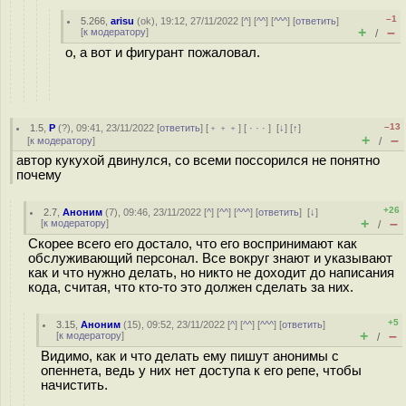
–1
5.266
,
arisu
(
ok
), 19:12, 27/11/2022 [
^
] [
^^
] [
^^^
] [
ответить
]
+
–
[
к модератору
]
/
о, а вот и фигурант пожаловал.
–13
1.5
,
Р
(
?
), 09:41, 23/11/2022 [
ответить
] [
﹢﹢﹢
] [
· · ·
]
[
↓
] [
↑
]
+
–
[
к модератору
]
/
автор кукухой двинулся, со всеми поссорился не понятно
почему
+26
2.7
,
Аноним
(
7
), 09:46, 23/11/2022 [
^
] [
^^
] [
^^^
] [
ответить
]
[
↓
]
+
–
[
к модератору
]
/
Скорее всего его достало, что его воспринимают как
обслуживающий персонал. Все вокруг знают и указывают
как и что нужно делать, но никто не доходит до написания
кода, считая, что кто-то это должен сделать за них.
+5
3.15
,
Аноним
(
15
), 09:52, 23/11/2022 [
^
] [
^^
] [
^^^
] [
ответить
]
+
–
[
к модератору
]
/
Видимо, как и что делать ему пишут анонимы с
опеннета, ведь у них нет доступа к его репе, чтобы
начистить.