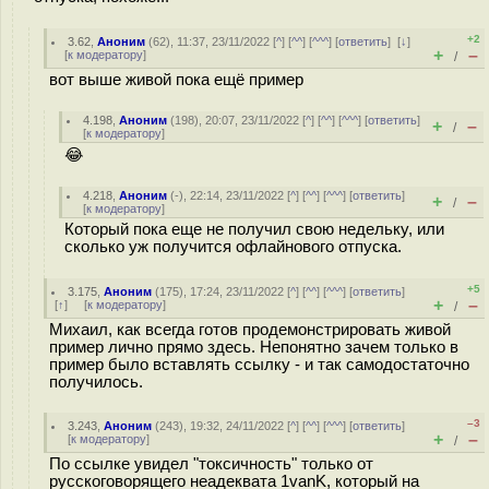
+2
3.62
,
Аноним
(
62
), 11:37, 23/11/2022 [
^
] [
^^
] [
^^^
] [
ответить
]
[
↓
]
+
–
[
к модератору
]
/
вот выше живой пока ещё пример
4.198
,
Аноним
(
198
), 20:07, 23/11/2022 [
^
] [
^^
] [
^^^
] [
ответить
]
+
–
/
[
к модератору
]
😂
4.218
,
Аноним
(
-
), 22:14, 23/11/2022 [
^
] [
^^
] [
^^^
] [
ответить
]
+
–
/
[
к модератору
]
Который пока еще не получил свою недельку, или
сколько уж получится офлайнового отпуска.
+5
3.175
,
Аноним
(
175
), 17:24, 23/11/2022 [
^
] [
^^
] [
^^^
] [
ответить
]
+
–
[
↑
] [
к модератору
]
/
Михаил, как всегда готов продемонстрировать живой
пример лично прямо здесь. Непонятно зачем только в
пример было вставлять ссылку - и так самодостаточно
получилось.
–3
3.243
,
Аноним
(
243
), 19:32, 24/11/2022 [
^
] [
^^
] [
^^^
] [
ответить
]
+
–
[
к модератору
]
/
По ссылке увидел "токсичность" только от
русскоговорящего неадеквата 1vanK, который на