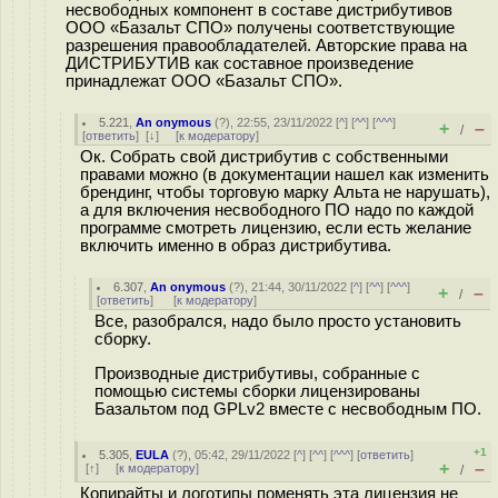
несвободных компонент в составе дистрибутивов
ООО «Базальт СПО» получены соответствующие
разрешения правообладателей. Авторские права на
ДИСТРИБУТИВ как составное произведение
принадлежат ООО «Базальт СПО».
5.221
,
An onymous
(
?
), 22:55, 23/11/2022 [
^
] [
^^
] [
^^^
]
+
–
/
[
ответить
]
[
↓
] [
к модератору
]
Ок. Собрать свой дистрибутив с собственными
правами можно (в документации нашел как изменить
брендинг, чтобы торговую марку Альта не нарушать),
а для включения несвободного ПО надо по каждой
программе смотреть лицензию, если есть желание
включить именно в образ дистрибутива.
6.307
,
An onymous
(
?
), 21:44, 30/11/2022 [
^
] [
^^
] [
^^^
]
+
–
/
[
ответить
]
[
к модератору
]
Все, разобрался, надо было просто установить
сборку.
Производные дистрибутивы, собранные с
помощью системы сборки лицензированы
Базальтом под GPLv2 вместе с несвободным ПО.
+1
5.305
,
EULA
(
?
), 05:42, 29/11/2022 [
^
] [
^^
] [
^^^
] [
ответить
]
+
–
[
↑
] [
к модератору
]
/
Копирайты и логотипы поменять эта лицензия не