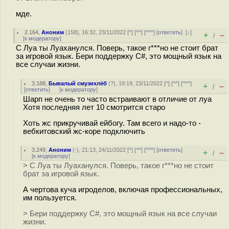
мде.
2.164
,
Аноним
(
158
), 16:32, 23/11/2022 [
^
] [
^^
] [
^^^
] [
ответить
]
[
↓
]
+
–
/
[
к модератору
]
С Луа ты Луаханулся. Поверь, такое г***но не стоит брат
за игровой язык. Бери поддержку C#, это мощный язык на
все случаи жизни.
3.188
,
Бывалый смузихлёб
(
?
), 19:19, 23/11/2022 [
^
] [
^^
] [
^^^
]
+
–
/
[
ответить
]
[
к модератору
]
Шарп не очень то часто встраивают в отличие от луа
Хотя последняя лет 10 смотрится старо
Хоть жс прикручивай ейбогу. Там всего и надо-то -
вебкитовский жс-коре подключить
3.249
,
Аноним
(
-
), 21:13, 24/11/2022 [
^
] [
^^
] [
^^^
] [
ответить
]
+
–
/
[
к модератору
]
> С Луа ты Луаханулся. Поверь, такое г***но не стоит
брат за игровой язык.
А чертова куча игроделов, включая профессиональных,
им пользуется.
> Бери поддержку C#, это мощный язык на все случаи
жизни.