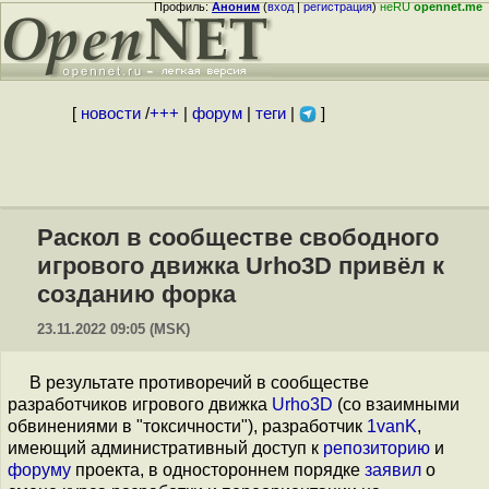
Профиль:
Аноним
(
вход
|
регистрация
)
неRU
opennet.me
[
новости
/
+++
|
форум
|
теги
|
]
Раскол в сообществе свободного
игрового движка Urho3D привёл к
созданию форка
23.11.2022 09:05 (MSK)
В результате противоречий в сообществе
разработчиков игрового движка
Urho3D
(со взаимными
обвинениями в "токсичности"), разработчик
1vanK
,
имеющий административный доступ к
репозиторию
и
форуму
проекта, в одностороннем порядке
заявил
о