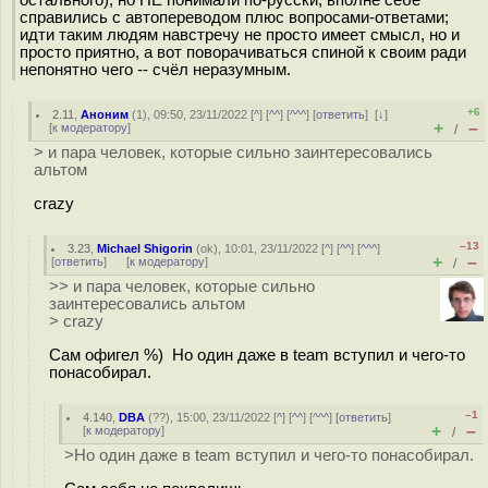
справились с автопереводом плюс вопросами-ответами;
идти таким людям навстречу не просто имеет смысл, но и
просто приятно, а вот поворачиваться спиной к своим ради
непонятно чего -- счёл неразумным.
+6
2.11
,
Аноним
(
1
), 09:50, 23/11/2022 [
^
] [
^^
] [
^^^
] [
ответить
]
[
↓
]
+
–
[
к модератору
]
/
> и пара человек, которые сильно заинтересовались
альтом
crazy
–13
3.23
,
Michael Shigorin
(
ok
), 10:01, 23/11/2022 [
^
] [
^^
] [
^^^
]
+
–
[
ответить
]
[
к модератору
]
/
>> и пара человек, которые сильно
заинтересовались альтом
> crazy
Сам офигел %) Но один даже в team вступил и чего-то
понасобирал.
–1
4.140
,
DBA
(
??
), 15:00, 23/11/2022 [
^
] [
^^
] [
^^^
] [
ответить
]
+
–
[
к модератору
]
/
>Но один даже в team вступил и чего-то понасобирал.