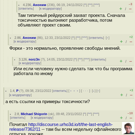
–3
4.236
,
Аноним
(
236
), 06:19, 24/11/2022 [
^
] [
^^
] [
^^^
]
+
–
[
ответить
]
[
к модератору
]
/
Там типичный рейдерский захват проекта. Сначала
токсичностью выгоняют разработчика, потом
объявляют проект своим.
+2
2.86
,
Аноним
(
86
), 12:33, 23/11/2022 [
^
] [
^^
] [
^^^
] [
ответить
]
[
↑
]
+
–
[
к модератору
]
/
Форки - это нормально, проявление свободы мнений.
3.126
,
norz3n
(
?
), 14:05, 23/11/2022 [
^
] [
^^
] [
^^^
] [
ответить
]
+
–
/
[
к модератору
]
Или если человеку нужно сделать так что бы программа
работала по иному
+3
1.4
,
Р
(
?
), 09:38, 23/11/2022 [
ответить
] [
﹢﹢﹢
] [
· · ·
]
[
↓
] [
↑
]
+
–
[
к модератору
]
/
а есть ссылки на примеры токсичности?
–10
2.8
,
Michael Shigorin
(
ok
), 09:48, 23/11/2022 [
^
] [
^^
] [
^^^
]
+
–
[
ответить
]
[
к модератору
]
/
Почитал
http://discourse.urho3d.io/t/the-last-english-
release/7362/11
-- там бы всем недельку офлайнового
отпуска, похоже...