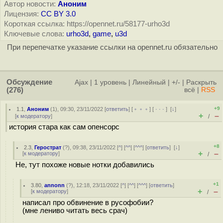
Автор новости:
Аноним
Лицензия:
CC BY 3.0
Короткая ссылка: https://opennet.ru/58177-urho3d
Ключевые слова:
urho3d
,
game
,
u3d
При перепечатке указание ссылки на opennet.ru обязательно
Обсуждение
Ajax
|
1 уровень
|
Линейный
|
+/-
|
Раскрыть
(276)
всё
|
RSS
+9
1.1
,
Аноним
(
1
), 09:30, 23/11/2022 [
ответить
] [
﹢﹢﹢
] [
· · ·
]
[
↓
]
+
–
[
к модератору
]
/
история стара как сам опенсорс
+8
2.3
,
Герострат
(
?
), 09:38, 23/11/2022 [
^
] [
^^
] [
^^^
] [
ответить
]
[
↓
]
+
–
[
к модератору
]
/
Не, тут похоже новые нотки добавились
+1
3.80
,
annonn
(
?
), 12:18, 23/11/2022 [
^
] [
^^
] [
^^^
] [
ответить
]
+
–
[
к модератору
]
/
написал про обвинение в русофобии?
(мне лениво читать весь срач)