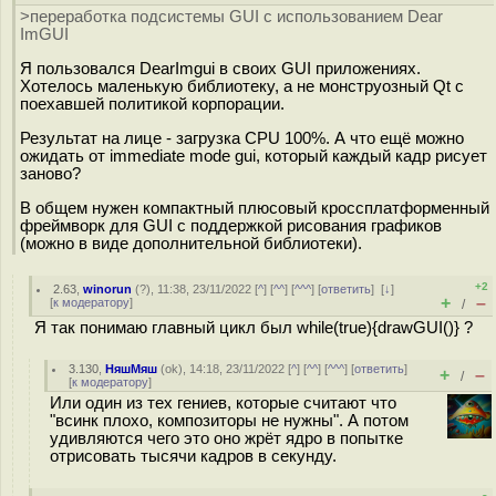
>переработка подсистемы GUI с использованием Dear
ImGUI
Я пользовался DearImgui в своих GUI приложениях.
Хотелось маленькую библиотеку, а не монструозный Qt с
поехавшей политикой корпорации.
Результат на лице - загрузка CPU 100%. А что ещё можно
ожидать от immediate mode gui, который каждый кадр рисует
заново?
В общем нужен компактный плюсовый кроссплатформенный
фреймворк для GUI с поддержкой рисования графиков
(можно в виде дополнительной библиотеки).
+2
2.63
,
winorun
(
?
), 11:38, 23/11/2022 [
^
] [
^^
] [
^^^
] [
ответить
]
[
↓
]
+
–
[
к модератору
]
/
Я так понимаю главный цикл был while(true){drawGUI()} ?
3.130
,
НяшМяш
(
ok
), 14:18, 23/11/2022 [
^
] [
^^
] [
^^^
] [
ответить
]
+
–
/
[
к модератору
]
Или один из тех гениев, которые считают что
"всинк плохо, композиторы не нужны". А потом
удивляются чего это оно жрёт ядро в попытке
отрисовать тысячи кадров в секунду.