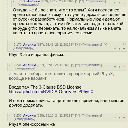
3.174
,
Аноним
(
133
), 17:17, 23/11/2022 [
^
] [
^^
] [
^^^
] [
ответить
]
+
–
/
[
к модератору
]
Откуда же было знать что это хлам? Хотя последнее
время склоняюсь к тому что лучше держаться подальше
от русских разработчиков. Нормальные люди делают
проекты и делают, а этим обязательно надо то на какой-
нибудь gitflic переехать, то на локальном языке начать
писать, то просто поссориться со всеми.
+1
2.170
,
Аноним
(
167
), 16:41, 23/11/2022 [
^
] [
^^
] [
^^^
] [
ответить
]
[
↑
]
+
–
[
к модератору
]
/
PhysiX это и правда фиаско.
2.231
,
Аноним
(
227
), 02:00, 24/11/2022 [
^
] [
^^
] [
^^^
] [
ответить
]
+
–
/
[
к модератору
]
> если те собираются тащить проприетарный PhysX,
вообще не вариант
Вроде там The 3-Clause BSD License:
https://github.com/NVIDIA-Omniverse/PhysX
И пока прямо сейчас тащить его нет времени, надо многое
другое доделать.
2.238
,
Аноним
(
238
), 13:16, 24/11/2022 [
^
] [
^^
] [
^^^
] [
ответить
]
+
–
/
[
к модератору
]
PhysX опенсорсный же