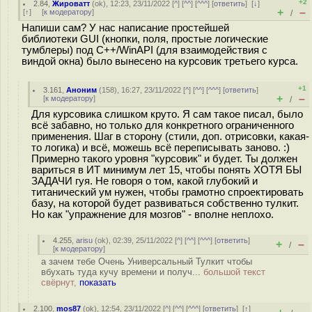
+2
2.84
,
Жироватт
(
ok
), 12:23, 23/11/2022 [
^
] [
^^
] [
^^^
] [
ответить
]
[
↓
]
+
–
[
↑
] [
к модератору
]
/
Напиши сам? У нас написание простейшей
библиотеки GUI (кнопки, поля, простые логические
тумблеры) под С++/WinAPI (для взаимодействия с
виндой окна) было вынесено на курсовик третьего курса.
+1
3.161
,
Аноним
(
158
), 16:27, 23/11/2022 [
^
] [
^^
] [
^^^
] [
ответить
]
+
–
[
к модератору
]
/
Для курсовика слишком круто. Я сам такое писал, было
всё забавно, но только для конкретного ограниченного
применения. Шаг в сторону (стили, доп. отрисовки, какая-
то логика) и всё, можешь всё переписывать заново. :)
Примерно такого уровня "курсовик" и будет. Ты должен
вариться в ИТ минимум лет 15, чтобы понять ХОТЯ БЫ
ЗАДАЧИ гуя. Не говоря о том, какой глубокий и
титанический ум нужен, чтобы грамотно спроектировать
базу, на которой будет развиваться собственно тулкит.
Но как "упражнение для мозгов" - вполне неплохо.
4.255
,
arisu
(
ok
), 02:39, 25/11/2022 [
^
] [
^^
] [
^^^
] [
ответить
]
+
–
/
[
к модератору
]
а зачем тебе Очень Универсальный Тулкит чтобы
вбухать туда кучу времени и получ...
большой текст
свёрнут,
показать
2.100
,
mos87
(
ok
), 12:54, 23/11/2022 [
^
] [
^^
] [
^^^
] [
ответить
]
[
↑
]