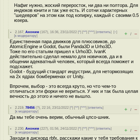
Нафиг нужно, жоский переросток, ни два ни полтора. Для
индюков юнити и так уже есть. И сотни характерных
"шедевров" на этом как под копирку, каждый с своими 0.5
юзера.
2.167
,
Аноним
(
167
), 16:36, 23/11/2022 [
^
] [
^^
] [
^^^
] [
ответить
]
[
↑
]
+
–
/
[
к модератору
]
Единственная пара движков для плюсовиков, до
AtomicEngine и Godot, были Panda3D и Urho3D.
Тоже по его статьям пришел к Urho3D. IvanK
действительно сделал немало для новичков, да и в
общении адекватный человек, который всегда поможет и
подскажет.
Godot - будущий стандарт индустрии, для нетормозящих
на 2х ядрах бомберменах от Unity.
Впрочем, выбор - это всегда круто, но что чем-то
отличаться эти форки не вериться. У них и так была целая
вечность до этого и ничего не вышло.
2.219
,
78456
(
?
), 22:16, 23/11/2022 [
^
] [
^^
] [
^^^
] [
ответить
]
+
–
/
[
к модератору
]
Да мы тебе очень верим, обычный цпсо-шник.
2.230
,
Аноним
(
227
), 01:56, 24/11/2022 [
^
] [
^^
] [
^^^
] [
ответить
]
+
–
/
[
к модератору
]
Заходи в дискорд rbfx, расскажи какие у тебя требования к