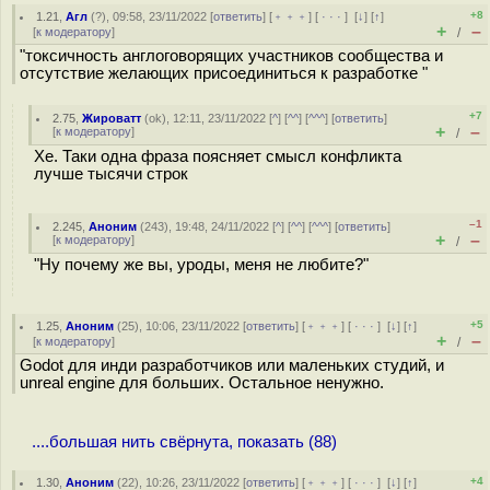
+8
1.21
,
Агл
(
?
), 09:58, 23/11/2022 [
ответить
] [
﹢﹢﹢
] [
· · ·
]
[
↓
] [
↑
]
+
–
[
к модератору
]
/
"токсичность англоговорящих участников сообщества и
отсутствие желающих присоединиться к разработке "
+7
2.75
,
Жироватт
(
ok
), 12:11, 23/11/2022 [
^
] [
^^
] [
^^^
] [
ответить
]
+
–
[
к модератору
]
/
Хе. Таки одна фраза поясняет смысл конфликта
лучше тысячи строк
–1
2.245
,
Аноним
(
243
), 19:48, 24/11/2022 [
^
] [
^^
] [
^^^
] [
ответить
]
+
–
[
к модератору
]
/
"Ну почему же вы, уроды, меня не любите?"
+5
1.25
,
Аноним
(
25
), 10:06, 23/11/2022 [
ответить
] [
﹢﹢﹢
] [
· · ·
]
[
↓
] [
↑
]
+
–
[
к модератору
]
/
Godot для инди разработчиков или маленьких студий, и
unreal engine для больших. Остальное ненужно.
....большая нить свёрнута, показать (88)
+4
1.30
,
Аноним
(
22
), 10:26, 23/11/2022 [
ответить
] [
﹢﹢﹢
] [
· · ·
]
[
↓
] [
↑
]