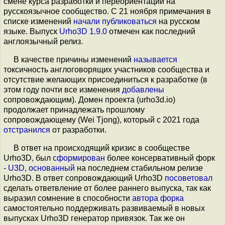
смене курса разработки и переориентации на
русскоязычное сообщество. C 21 ноября примечания в
списке изменений
начали публиковаться
на русском
языке. Выпуск
Urho3D 1.9.0
отмечен как последний
англоязычный релиз.
В качестве причины изменений
называется
токсичность англоговорящих участников сообщества и
отсутствие желающих присоединиться к разработке (в
этом году почти все изменения
добавлены
сопровождающим). Домен проекта (urho3d.io)
продолжает принадлежать прошлому
сопровождающему (Wei Tjong), который с 2021 года
отстранился
от разработки.
В ответ на происходящий кризис в сообществе
Urho3D, был
сформирован
более консервативный форк
-
U3D
,
основанный
на последнем стабильном релизе
Urho3D. В ответ сопровождающий Urho3D
посоветовал
сделать ответвление от более раннего выпуска, так как
выразил сомнение в способности
автора форка
самостоятельно поддерживать развиваемый в новых
выпусках Urho3D генератор привязок. Так же он