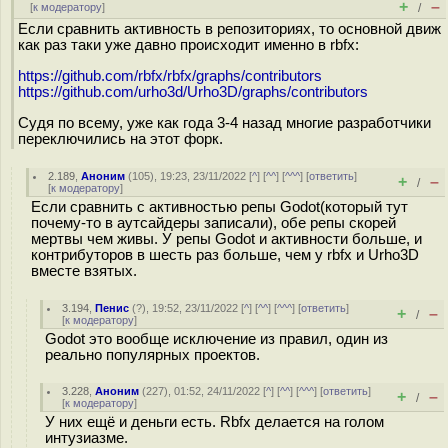
+
–
[
к модератору
]
/
Если сравнить активность в репозиториях, то основной движ
как раз таки уже давно происходит именно в rbfx:
https://github.com/rbfx/rbfx/graphs/contributors
https://github.com/urho3d/Urho3D/graphs/contributors
Судя по всему, уже как года 3-4 назад многие разработчики
переключились на этот форк.
2.189
,
Аноним
(
105
), 19:23, 23/11/2022 [
^
] [
^^
] [
^^^
] [
ответить
]
+
–
/
[
к модератору
]
Если сравнить с активностью репы Godot(который тут
почему-то в аутсайдеры записали), обе репы скорей
мертвы чем живы. У репы Godot и активности больше, и
контрибуторов в шесть раз больше, чем у rbfx и Urho3D
вместе взятых.
3.194
,
Пенис
(
?
), 19:52, 23/11/2022 [
^
] [
^^
] [
^^^
] [
ответить
]
+
–
/
[
к модератору
]
Godot это вообще исключение из правил, один из
реально популярных проектов.
3.228
,
Аноним
(
227
), 01:52, 24/11/2022 [
^
] [
^^
] [
^^^
] [
ответить
]
+
–
/
[
к модератору
]
У них ещё и деньги есть. Rbfx делается на голом
интузиазме.