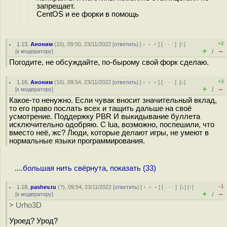
запрещает.
CentOS и ее форки в помощь
+2
1.13
,
Аноним
(
15
), 09:50, 23/11/2022 [
ответить
] [
﹢﹢﹢
] [
· · ·
]
[
↑
]
+
–
[
к модератору
]
/
Погодите, не обсуждайте, по-бырому свой форк сделаю.
+3
1.16
,
Аноним
(
16
), 09:54, 23/11/2022 [
ответить
] [
﹢﹢﹢
] [
· · ·
]
[
↓
]
+
–
[
к модератору
]
/
Какое-то ненужно. Если чувак вносит значительный вклад,
то его право послать всех и тащить дальше на своё
усмотрение. Поддержку PBR И выкидывание буллета
исключительно одобряю. С lua, возможно, поспешили, что
вместо неё, жс? Люди, которые делают игры, не умеют в
нормальные языки программирования.
....большая нить свёрнута, показать (33)
–1
1.18
,
pashev.ru
(
?
), 09:54, 23/11/2022 [
ответить
] [
﹢﹢﹢
] [
· · ·
]
[
↓
] [
↑
]
+
–
[
к модератору
]
/
> Urho3D
Уроед? Урод?