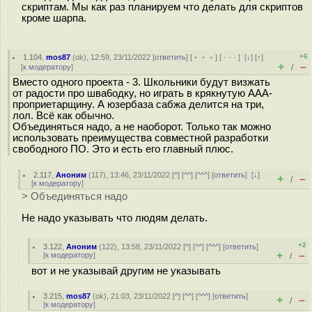
скриптам. Мы как раз планируем что делать для скриптов
кроме шарпа.
+6
1.104
,
mos87
(
ok
), 12:59, 23/11/2022 [
ответить
] [
﹢﹢﹢
] [
· · ·
]
[
↓
] [
↑
]
+
–
[
к модератору
]
/
Вместо одного проекта - 3. Школьники будут визжать
от радости про шва6одку, но играть в крякнутую ААА-
проприетарщину. А юзербаза сабжа делится на три,
лол. Всё как обычно.
Объединяться надо, а не наоборот. Только так можно
использовать преимущества совместной разработки
свободного ПО. Это и есть его главный плюс.
2.117
,
Аноним
(
117
), 13:46, 23/11/2022 [
^
] [
^^
] [
^^^
] [
ответить
]
[
↓
]
+
–
/
[
к модератору
]
> Объединяться надо
Не надо указывать что людям делать.
+2
3.122
,
Аноним
(
122
), 13:58, 23/11/2022 [
^
] [
^^
] [
^^^
] [
ответить
]
+
–
[
к модератору
]
/
вот и не указывай другим не указывать
3.215
,
mos87
(
ok
), 21:03, 23/11/2022 [
^
] [
^^
] [
^^^
] [
ответить
]
+
–
/
[
к модератору
]