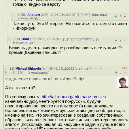
грязью, видно за версту.
3.296
,
Аноним
(
296
), 17:04, 28/11/2022 [
^
] [
^^
] [
^^^
] [
ответить
]
+
–
/
[
к модератору
]
Таков путь. Это Интернет. Не нравится что там кто пишет
- игнорируй.
2.14
,
Bobr
(
??
), 09:50, 23/11/2022 [
^
] [
^^
] [
^^^
] [
ответить
]
[
↑
]
+
–
/
[
к модератору
]
Бежишь делать выводы не разобравшись в ситуации. О
премии Дарвина слышал?
–13
1.6
,
Michael Shigorin
(
ok
), 09:44, 23/11/2022 [
ответить
] [
﹢﹢﹢
]
+
–
[
· · ·
]
[
↓
] [
↑
] [
к модератору
]
/
> удаление привязок к Lua и AngelScript
А их-то за что?
По своему опыту:
http://altlinux.org/mkimage-profiles
изначально документируется по-русски, будучи
ориентирован не просто на альтовое (в подавляющем
большинстве как минимум русскочитающее) сообщество, а
именно на тех, кто заинтересован в создании собственных
образов -- и пара человек, которые сильно заинтересовались
альтом (поскольку решал их насущные задачи лучше всего
остального), но НЕ понимали по-русски, вполне себе