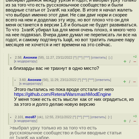
Выбирал движок между урхой и годот, и выбрал урху только
из за того что есть русскоязычное сообщество и были
вводные статьи от 1vanK на хабре. В итоге я начал жалеть
что выбрал именно этот двиг. Не сам двиг норм и скорее
всего на нем и доделаю эту игру, но вот плохо что он для
меня останется в версии 1.8 и больше не будет развиваться.
То что 1vanK убирал lua для меня очень плохо, я много чего
на нее подвязал. Вчера даже думал не переписать ли все на
годот, и самому подтянуть luajit, но вот тратить лишнее пару
месяцев не хочется и нет времени на это сейчас.
+2
2.58
,
Аноним
(
58
), 11:27, 23/11/2022 [
^
] [
^^
] [
^^^
] [
ответить
]
[
↓
]
+
–
[
к модератору
]
/
а близарды вас не трахнут в одно место?
3.60
,
Аноним
(
56
), 11:29, 23/11/2022 [
^
] [
^^
] [
^^^
] [
ответить
]
+
–
/
[
к модератору
]
Этого пытались но пока вроде отстали от него
https://github.com/Retera/WarsmashModEngine
У меня тоже есть есть мысли как от них оградиться, из
за этого и долго делаю новую версию
+3
2.101
,
mos87
(
ok
), 12:55, 23/11/2022 [
^
] [
^^
] [
^^^
] [
ответить
]
[
↑
]
+
–
[
к модератору
]
/
>выбрал урху только из за того что есть
русскоязычное сообщество и были вводные статьи
от 1vanK на хабре.