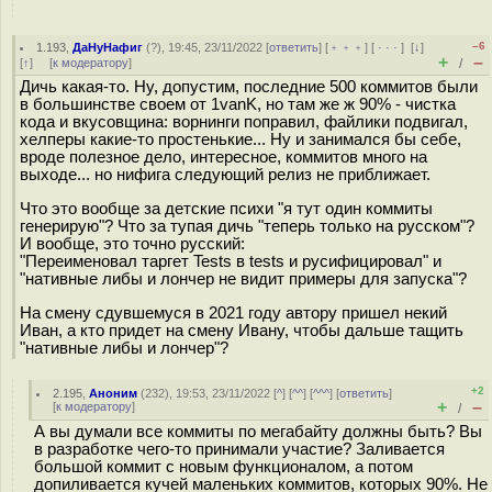
–6
1.193
,
ДаНуНафиг
(
?
), 19:45, 23/11/2022 [
ответить
] [
﹢﹢﹢
] [
· · ·
]
[
↓
]
+
–
[
↑
] [
к модератору
]
/
Дичь какая-то. Ну, допустим, последние 500 коммитов были
в большинстве своем от 1vanK, но там же ж 90% - чистка
кода и вкусовщина: ворнинги поправил, файлики подвигал,
хелперы какие-то простенькие... Ну и занимался бы себе,
вроде полезное дело, интересное, коммитов много на
выходе... но нифига следующий релиз не приближает.
Что это вообще за детские психи "я тут один коммиты
генерирую"? Что за тупая дичь "теперь только на русском"?
И вообще, это точно русский:
"Переименовал таргет Tests в tests и русифицировал" и
"нативные либы и лончер не видит примеры для запуска"?
На смену сдувшемуся в 2021 году автору пришел некий
Иван, а кто придет на смену Ивану, чтобы дальше тащить
"нативные либы и лончер"?
+2
2.195
,
Аноним
(
232
), 19:53, 23/11/2022 [
^
] [
^^
] [
^^^
] [
ответить
]
+
–
[
к модератору
]
/
А вы думали все коммиты по мегабайту должны быть? Вы
в разработке чего-то принимали участие? Заливается
большой коммит с новым функционалом, а потом
допиливается кучей маленьких коммитов, которых 90%. Не