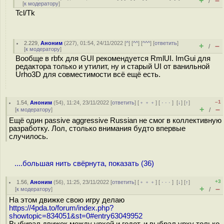
+
–
/
[
к модератору
]
Tcl/Tk
2.229
,
Аноним
(
227
), 01:54, 24/11/2022 [
^
] [
^^
] [
^^^
] [
ответить
]
+
–
/
[
к модератору
]
Вообще в rbfx для GUI рекомендуется RmlUI. ImGui для
редактора только и утилит, ну и старый UI от ванильной
Urho3D для совместимости всё ещё есть.
–1
1.54
,
Аноним
(
54
), 11:24, 23/11/2022 [
ответить
] [
﹢﹢﹢
] [
· · ·
]
[
↓
] [
↑
]
+
–
[
к модератору
]
/
Ещё один passive aggressive Russian не смог в коллективную
разработку. Лол, столько внимания будто впервые
случилось.
....большая нить свёрнута, показать (36)
+3
1.56
,
Аноним
(
56
), 11:25, 23/11/2022 [
ответить
] [
﹢﹢﹢
] [
· · ·
]
[
↓
] [
↑
]
+
–
[
к модератору
]
/
На этом движке свою игру делаю
https://4pda.to/forum/index.php?
showtopic=834051&st=0#entry63049952