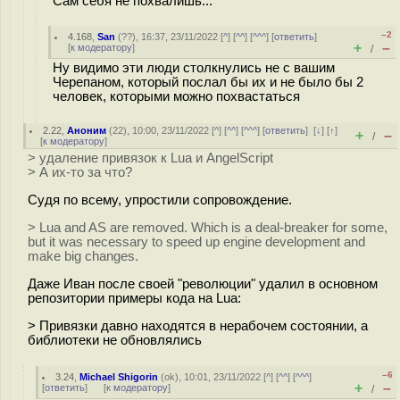
Сам себя не похвалишь...
–2
4.168
,
San
(
??
), 16:37, 23/11/2022 [
^
] [
^^
] [
^^^
] [
ответить
]
+
–
[
к модератору
]
/
Ну видимо эти люди столкнулись не с вашим
Черепаном, который послал бы их и не было бы 2
человек, которыми можно похвастаться
2.22
,
Аноним
(
22
), 10:00, 23/11/2022 [
^
] [
^^
] [
^^^
] [
ответить
]
[
↓
] [
↑
]
+
–
/
[
к модератору
]
> удаление привязок к Lua и AngelScript
> А их-то за что?
Судя по всему, упростили сопровождение.
> Lua and AS are removed. Which is a deal-breaker for some,
but it was necessary to speed up engine development and
make big changes.
Даже Иван после своей "революции" удалил в основном
репозитории примеры кода на Lua:
> Привязки давно находятся в нерабочем состоянии, а
библиотеки не обновлялись
–6
3.24
,
Michael Shigorin
(
ok
), 10:01, 23/11/2022 [
^
] [
^^
] [
^^^
]
+
–
[
ответить
]
[
к модератору
]
/