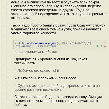
ломаном английском пытается опускать всех вокруг.
Любимое его слово - shit. Ну и классический "перенос"
своего хамского поведения на других. Судя по
эмоциональной недозрелости, кто-то на уровне развития
школьника.
Таких надо просто банить сразу, пусть брызжут слюной
в одиночестве в своём тёмном углу, пока не научатся
элементарной вежливости.
–1
4.265
,
шоколадный чемодан
(
?
), 19:08, 27/11/2022 [
^
] [
^^
]
+
–
[
^^^
] [
ответить
]
[
к модератору
]
/
> на ломаном английском
Придираться к уровню знания языка, какая
токсичность.
> Любимое его слово - shit
А ты какаешь бабочками, принцесса?
> Судя по эмоциональной недозрелости, кто-то на
уровне развития школьника.
От эмоционально бедного шизoида слышу. Эмоции -
то немногое, чем человек пока еще отличается от
робота.