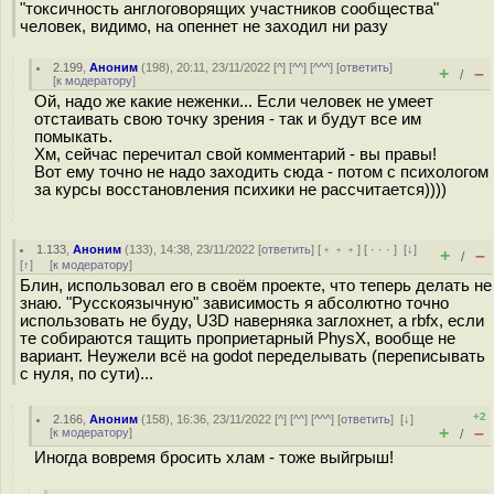
"токсичность англоговорящих участников сообщества"
человек, видимо, на опеннет не заходил ни разу
2.199
,
Аноним
(
198
), 20:11, 23/11/2022 [
^
] [
^^
] [
^^^
] [
ответить
]
+
–
/
[
к модератору
]
Ой, надо же какие неженки... Если человек не умеет
отстаивать свою точку зрения - так и будут все им
помыкать.
Хм, сейчас перечитал свой комментарий - вы правы!
Вот ему точно не надо заходить сюда - потом с психологом
за курсы восстановления психики не рассчитается))))
1.133
,
Аноним
(
133
), 14:38, 23/11/2022 [
ответить
] [
﹢﹢﹢
] [
· · ·
]
[
↓
]
+
–
/
[
↑
] [
к модератору
]
Блин, использовал его в своём проекте, что теперь делать не
знаю. "Русскоязычную" зависимость я абсолютно точно
использовать не буду, U3D наверняка заглохнет, а rbfx, если
те собираются тащить проприетарный PhysX, вообще не
вариант. Неужели всё на godot переделывать (переписывать
с нуля, по сути)...
+2
2.166
,
Аноним
(
158
), 16:36, 23/11/2022 [
^
] [
^^
] [
^^^
] [
ответить
]
[
↓
]
+
–
[
к модератору
]
/
Иногда вовремя бросить хлам - тоже выйгрыш!