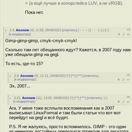
> (а ещё лучше в колорспейсе LUV, а не sRGB).
Пока нет.
+5
1.4
,
Аноним
(
4
), 11:59, 28/08/2022 [
ответить
] [
﹢﹢﹢
] [
· · ·
]
[
↓
] [
↑
]
+
–
[
к модератору
]
/
Gimp-gimp-gimp, cmyk-cmyk-cmyk!
Сколько там лет обещанного ждут? Кажется, в 2007 году нам
уже обещали gimp на gegl.
То есть, где-то 15?
+3
2.9
,
Аноним
(
9
), 12:13, 28/08/2022 [
^
] [
^^
] [
^^^
] [
ответить
]
+
–
[
к модератору
]
/
Эх, 2007...
+9
2.21
,
Аноним
(
21
), 13:00, 28/08/2022 [
^
] [
^^
] [
^^^
] [
ответить
]
[
↓
]
+
–
[
к модератору
]
/
Ага. У меня тоже всплыли воспоминания как в 2007
выписывал LinuxFormat и там были статьи что вот-вот
перейдут на gegl и всё будет.
P.S. Я не жалуюсь, просто вспомнилось. GIMP - это один
из немногих достойных opensource проектов для десктопа.