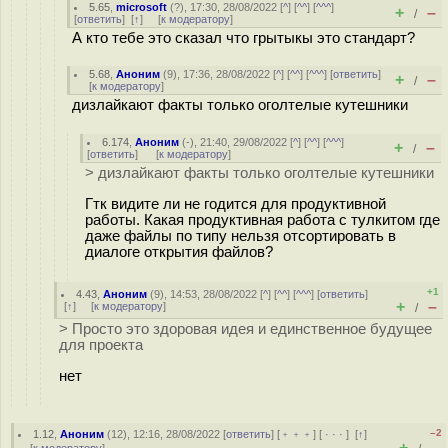
5.65
,
microsoft
(
?
), 17:30, 28/08/2022 [
^
] [
^^
] [
^^^
]
+
–
/
[
ответить
]
[
↑
] [
к модератору
]
А кто тебе это сказал что грытыкы это стандарт?
5.68
,
Аноним
(
9
), 17:36, 28/08/2022 [
^
] [
^^
] [
^^^
] [
ответить
]
+
–
/
[
к модератору
]
дизлайкают факты только оголтелые кутешники
6.174
,
Аноним
(
-
), 21:40, 29/08/2022 [
^
] [
^^
] [
^^^
]
+
–
/
[
ответить
]
[
к модератору
]
> дизлайкают факты только оголтелые кутешники
Гтк видите ли не годится для продуктивной
работы. Какая продуктивная работа с тулкитом где
даже файлы по типу нельзя отсортировать в
диалоге открытия файлов?
+1
4.43
,
Аноним
(
9
), 14:53, 28/08/2022 [
^
] [
^^
] [
^^^
] [
ответить
]
+
–
[
↑
] [
к модератору
]
/
> Просто это здоровая идея и единственное будущее
для проекта
нет
–2
1.12
,
Аноним
(
12
), 12:16, 28/08/2022 [
ответить
] [
﹢﹢﹢
] [
· · ·
]
[
↑
]
+
–