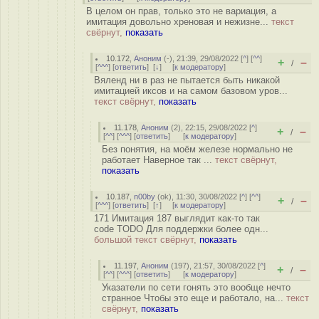
В целом он прав, только это не вариация, а
имитация довольно хреновая и нежизне...
текст
свёрнут,
показать
10.172
,
Аноним
(
-
), 21:39, 29/08/2022 [
^
] [
^^
]
+
–
/
[
^^^
] [
ответить
]
[
↓
] [
к модератору
]
Вяленд ни в раз не пытается быть никакой
имитацией иксов и на самом базовом уров...
текст свёрнут,
показать
11.178
,
Аноним
(
2
), 22:15, 29/08/2022 [
^
]
+
–
/
[
^^
] [
^^^
] [
ответить
]
[
к модератору
]
Без понятия, на моём железе нормально не
работает Наверное так ...
текст свёрнут,
показать
10.187
,
n00by
(
ok
), 11:30, 30/08/2022 [
^
] [
^^
]
+
–
/
[
^^^
] [
ответить
]
[
↑
] [
к модератору
]
171 Имитация 187 выглядит как-то так
code TODO Для поддержки более одн...
большой текст свёрнут,
показать
11.197
,
Аноним
(
197
), 21:57, 30/08/2022 [
^
]
+
–
/
[
^^
] [
^^^
] [
ответить
]
[
к модератору
]
Указатели по сети гонять это вообще нечто
странное Чтобы это еще и работало, на...
текст
свёрнут,
показать