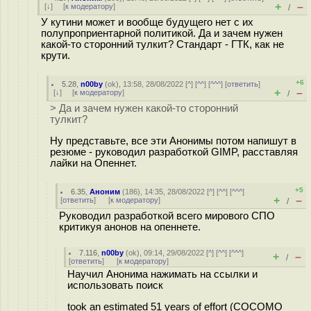
+
–
[
↓
] [
к модератору
]
/
У кутини может и вообще будущего нет с их
полупроприентарной политикой. Да и зачем нужен
какой-то сторонний тулкит? Стандарт - ГТК, как не
крути.
+6
5.28
,
n00by
(
ok
), 13:58, 28/08/2022 [
^
] [
^^
] [
^^^
] [
ответить
]
+
–
[
↓
] [
к модератору
]
/
> Да и зачем нужен какой-то сторонний
тулкит?
Ну представьте, все эти Анонимы потом напишут в
резюме - руководил разработкой GIMP, расставляя
лайки на Опеннет.
+5
6.35
,
Аноним
(
186
), 14:35, 28/08/2022 [
^
] [
^^
] [
^^^
]
+
–
[
ответить
]
[
к модератору
]
/
Руководил разработкой всего мирового СПО
критикуя анонов на опеннете.
7.116
,
n00by
(
ok
), 09:14, 29/08/2022 [
^
] [
^^
] [
^^^
]
+
–
/
[
ответить
]
[
к модератору
]
Научил Анонима нажимать на ссылки и
использовать поиск
took an estimated 51 years of effort (COCOMO