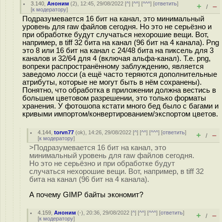
3.140
,
Аноним
(
2
), 12:45, 29/08/2022 [
^
] [
^^
] [
^^^
] [
ответить
]
+
–
/
[
к модератору
]
Подразумевается 16 бит на канал, это минимальный
уровень для raw файлов сегодня. Но это не серьёзно и
при обработке будут случаться нехорошие вещи. Вот,
например, в tiff 32 бита на канал (96 бит на 4 канала). Png
это 8 или 16 бит на канал с 24/48 бита на пиксель для 3
каналов и 32/64 для 4 (включая альфа-канал). Т.е. png,
вопреки распространённому заблуждению, является
заведомо лосси (а ещё часто теряются дополнительные
атрибуты, которые не могут быть в нём сохранены).
Понятно, что обработка в приложении должна вестись в
большем цветовом разрешении, это только форматы
хранения. У фотошопа кстати много бед было с багами и
кривыми импортом/конвертированием/экспортом цветов.
4.144
,
torvn77
(
ok
), 14:26, 29/08/2022 [
^
] [
^^
] [
^^^
] [
ответить
]
+
–
/
[
к модератору
]
>Подразумевается 16 бит на канал, это
минимальный уровень для raw файлов сегодня.
Но это не серьёзно и при обработке будут
случаться нехорошие вещи. Вот, например, в tiff 32
бита на канал (96 бит на 4 канала).
А почему GIMP байты экономит?
4.159
,
Аноним
(
-
), 20:36, 29/08/2022 [
^
] [
^^
] [
^^^
] [
ответить
]
+
–
/
[
к модератору
]