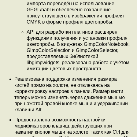
импорта переведён на использование
GEGL/babl и обеспечено сохранение
присутствующего в изображении профиля
CMYK в форме профиля цветопробы.
API для разработки плагинов расширен
функциями получения и установки профиля
цветопробы. В виджетах GimpColorNotebook,
GimpColorSelection и GimpColorSelector,
предоставляемых библиотекой
libgimpwidgets, реализована работа с учётом
имитации цветовых пространств.
Реализована поддержка изменения размера
кистей прямо на холсте, не отвлекаясь на
корректировку настроек в панели. Размер кисти
теперь можно изменять через движение мышью
при нажатой правой кнопке мыши и удерживании
клавиши Alt.
Предоставлена возможность настройки
модификаторов клавиш, действующих при
нажатии кнопок мыши на холсте, таких как Ctrl для