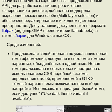
значительная чистка кодовой базы, предложен новый
API для разработки плагинов, реализовано
кэширование отрисовки, добавлена поддержка
выделения нескольких слоёв (Multi-layer selection) и
обеспечено редактирование в исходном цветовом
пространстве. Для установки доступен пакет в формате
flatpak
(org.gimp.GIMP в репозитории flathub-beta), а
также
сборки
для Windows и macOS .
Среди изменений:
Предложена и задействована по умолчанию новая
тема оформления, доступная в светлом и тёмном
вариантах, объединённых в одной теме. Новая
тема реализована в серых тонах и построена с
использованием CSS-подобной системы
определения стилей, применяемой в GTK 3.
Тёмный вариант темы включается при выборе
настройки "Использовать вариацию тёмной темы,
если доступно" ("Use dark theme variant if
available").