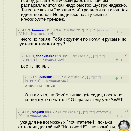
все будет автоматически работать причем
распараллелится как надо быстро шустро надежно.
Такие же как ты "охранители" трендели нон стоп. А я
идиот повелся. Не ведитесь на эту фмгню
игнорируйте трендеж.
4.119
,
Аноним
(
119
), 09:45, 29/08/2022 [
^
] [
^^
] [
^^^
] [
ответить
]
+
–
/
[
↓
] [
↑
] [
к модератору
]
Ничего не понял. Тебя скрутили по ногам и рукам и не
пускают к компьютеру?
–1
5.124
,
anonymous
(
??
), 10:43, 29/08/2022 [
^
] [
^^
] [
^^^
]
+
–
[
ответить
]
[
к модератору
]
/
все ты понял.
6.171
,
Аноним
(
-
), 21:37, 29/08/2022 [
^
] [
^^
] [
^^^
]
+
–
/
[
ответить
]
[
к модератору
]
> все ты понял.
Он там что, на бомбе тикающей сидит, носом по
клавиатуре печатает? Отправьте ему уже SWAT.
+1
4.179
,
Megabit
(
ok
), 22:39, 29/08/2022 [
^
] [
^^
] [
^^^
] [
ответить
]
+
–
[
↑
] [
к модератору
]
/
Нука для не возможных "почитателей": покажи
хоть один достойный "Hello world!" -- который ты,