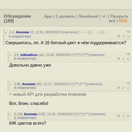
Обсуждение
Ajax
|
1 уровень
|
Линейный
|
+/-
|
Раскрыть
(189)
всё
|
RSS
+4
1.2
,
Аноним
(
2
), 11:56, 28/08/2022 [
ответить
] [
﹢﹢﹢
] [
· · ·
]
[
↓
]
+
–
[
к модератору
]
/
Свершилось, еп. А 16 битный цвет в нём поддерживается?
+6
2.5
,
mikhailnov
(
ok
), 12:00, 28/08/2022 [
^
] [
^^
] [
^^^
] [
ответить
]
+
–
[
к модератору
]
/
Довольно давно уже
+1
2.88
,
Аноним
(
88
), 21:27, 28/08/2022 [
^
] [
^^
] [
^^^
] [
ответить
]
+
–
[
к модератору
]
/
> новый API для разработки плагинов
Вот, блин, спасибо!
2.133
,
Аноним
(
133
), 12:29, 29/08/2022 [
^
] [
^^
] [
^^^
] [
ответить
]
+
–
/
[
к модератору
]
64К цветов всего?