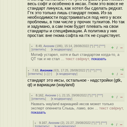
весь софт и особенно в иксах. Гном это вовсе не
стандарт линукса, как хотел бы сделать редхат.
Гтк это только лишь стандарт гнома. Из-за
необходимости подстраиваться под него у всех
проблемы, в том числе у прочих тулкитов. Но так
и задумано, а сам гном будет плевать на свои
стандарты и спецификации. А политика у них
простая: вне гнома софта на гтк не существует.
8.49
,
Аноним
(
186
), 15:14, 28/08/2022 [
^
] [
^^
] [
^^^
]
+
–
/
[
ответить
]
[
к модератору
]
Мотиф устарел, хотя и был стандартом когда-то, а
QT так и не стал ...
текст свёрнут,
показать
+4
7.63
,
Аноним
(
63
), 17:25, 28/08/2022 [
^
] [
^^
] [
^^^
]
+
–
[
ответить
]
[
↓
] [
↑
] [
к модератору
]
/
стандарт это иксы, остальное - надстройки (gtk,
qt) и вариации (wayland)
8.162
,
Аноним
(
-
), 21:15, 29/08/2022 [
^
] [
^^
] [
^^^
]
+
–
/
[
ответить
]
[
к модератору
]
Назвать wayland вариацией иксов может только
эксперт опеннета Слышь, ламо, вон ...
текст свёрнут,
показать
9.167
,
Аноним
(
2
), 21:27, 29/08/2022 [
^
] [
^^
] [
^^^
]
+
–
/
[
ответить
]
[
к модератору
]