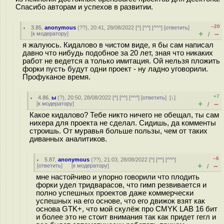
Спасибо авторам и успехов в развитии.
–20
3.85
,
anonymous
(
??
), 20:41, 28/08/2022 [
^
] [
^^
] [
^^^
] [
ответить
]
+
–
[
к модератору
]
/
я жалуюсь. Кидалово в чистом виде, я бы сам написал
давно что нибудь подобное за 20 лет, зная что никаких
работ не ведется а только имитация. Ой нельзя пложить
форки пусть будут одни проект - ну ладно уговорили.
Профуканое время.
+7
4.86
,
ы
(
?
), 20:50, 28/08/2022 [
^
] [
^^
] [
^^^
] [
ответить
]
[
↓
]
+
–
[
к модератору
]
/
Какое кидалово? Тебе никто ничего не обещал, ты сам
нихера для проекта не сделал. Сидишь, да комменты
строишь. От муравья больше пользы, чем от таких
диванных аналитиков.
–6
5.87
,
anonymous
(
??
), 21:03, 28/08/2022 [
^
] [
^^
] [
^^^
]
+
–
[
ответить
]
[
к модератору
]
/
мне настойчиво и упорно говорили что плодить
форки удел тридварасов, что гимп резвивается и
полно успешных проектов даже коммерчески
успешных на его основе, что его движок взят как
основа GTK+, что мой скулёж про CMYK LAB 16 бит
и более это не стоит внимания так как придет гегл и