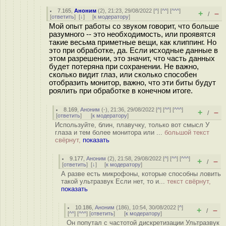
7.165
,
Аноним
(
2
), 21:23, 29/08/2022 [
^
] [
^^
] [
^^^
]
+
–
/
[
ответить
]
[
↓
] [
к модератору
]
Мой опыт работы со звуком говорит, что больше
разумного -- это необходимость, или проявятся
такие весьма приметные вещи, как клиппинг. Но
это при обработке, да. Если исходные данные в
этом разрешении, это значит, что часть данных
будет потеряна при сохранении. Не важно,
сколько видит глаз, или сколько способен
отобразить монитор, важно, что эти биты будут
роялить при обработке в конечном итоге.
8.169
,
Аноним
(
-
), 21:36, 29/08/2022 [
^
] [
^^
] [
^^^
]
+
–
/
[
ответить
]
[
к модератору
]
Используйте, блин, плавучку, только вот смысл У
глаза и тем более монитора или ...
большой текст
свёрнут,
показать
9.177
,
Аноним
(
2
), 21:58, 29/08/2022 [
^
] [
^^
] [
^^^
]
+
–
/
[
ответить
]
[
↓
] [
к модератору
]
А разве есть микрофоны, которые способны ловить
такой ультразвук Если нет, то и...
текст свёрнут,
показать
10.186
,
Аноним
(
186
), 10:54, 30/08/2022 [
^
]
+
–
/
[
^^
] [
^^^
] [
ответить
]
[
к модератору
]
Он попутал с частотой дискретизации Ультразвук