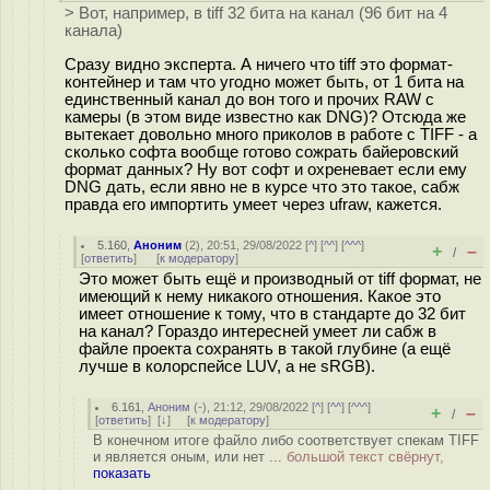
> Вот, например, в tiff 32 бита на канал (96 бит на 4
канала)
Сразу видно эксперта. А ничего что tiff это формат-
контейнер и там что угодно может быть, от 1 бита на
единственный канал до вон того и прочих RAW с
камеры (в этом виде известно как DNG)? Отсюда же
вытекает довольно много приколов в работе с TIFF - а
сколько софта вообще готово сожрать байеровский
формат данных? Ну вот софт и охреневает если ему
DNG дать, если явно не в курсе что это такое, сабж
правда его импортить умеет через ufraw, кажется.
5.160
,
Аноним
(
2
), 20:51, 29/08/2022 [
^
] [
^^
] [
^^^
]
+
–
/
[
ответить
]
[
к модератору
]
Это может быть ещё и производный от tiff формат, не
имеющий к нему никакого отношения. Какое это
имеет отношение к тому, что в стандарте до 32 бит
на канал? Гораздо интересней умеет ли сабж в
файле проекта сохранять в такой глубине (а ещё
лучше в колорспейсе LUV, а не sRGB).
6.161
,
Аноним
(
-
), 21:12, 29/08/2022 [
^
] [
^^
] [
^^^
]
+
–
/
[
ответить
]
[
↓
] [
к модератору
]
В конечном итоге файло либо соответствует спекам TIFF
и является оным, или нет ...
большой текст свёрнут,
показать