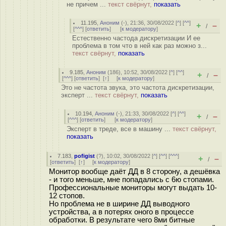
не причем ...
текст свёрнут,
показать
11.195
,
Аноним
(
-
), 21:36, 30/08/2022 [
^
] [
^^
]
+
–
/
[
^^^
] [
ответить
]
[
к модератору
]
Естественно частода дискретизации И ее
проблема в том что в ней как раз можно з...
текст свёрнут,
показать
9.185
,
Аноним
(
186
), 10:52, 30/08/2022 [
^
] [
^^
]
+
–
/
[
^^^
] [
ответить
]
[
↑
] [
к модератору
]
Это не частота звука, это частота дискретизации,
эксперт ...
текст свёрнут,
показать
10.194
,
Аноним
(
-
), 21:33, 30/08/2022 [
^
] [
^^
]
+
–
/
[
^^^
] [
ответить
]
[
к модератору
]
Эксперт в треде, все в машину ...
текст свёрнут,
показать
7.183
,
pofigist
(
?
), 10:02, 30/08/2022 [
^
] [
^^
] [
^^^
]
+
–
/
[
ответить
]
[
↑
] [
к модератору
]
Монитор вообще даёт ДД в 8 сторону, а дешёвка
- и того меньше, мне попадались с 6ю стопами.
Профессиональные мониторы могут выдать 10-
12 стопов.
Но проблема не в ширине ДД выводного
устройства, а в потерях оного в процессе
обработки. В результате чего 8ми битные