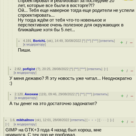
спроектировал и реализовал за последние 20
лет, которые все были в восторге?!?
Ой... Тебя еще наверное тогда еще родители не успели
спроектировать...
Ну тогда ждём от тебя что-то новенькое и
перспективное очень полезное для окружающих в
ближайшие хотя бы 5 лет...
4.191
,
BorichL
(
ok
), 14:49, 30/08/2022 [
^
] [
^^
] [
^^^
] [
ответить
]
+
–
/
[
к модератору
]
Пиши.
2.82
,
pofigist
(
?
), 20:25, 28/08/2022 [
^
] [
^^
] [
^^^
] [
ответить
]
[
↑
]
+
–
/
[
к модератору
]
У меня дежавю? Я эту новость уже читал... Неоднократно
:)
2.120
,
Аноним
(
119
), 09:46, 29/08/2022 [
^
] [
^^
] [
^^^
] [
ответить
]
+
–
/
[
к модератору
]
А ты денег на это достаточно задонатил?
1.6
,
mikhailnov
(
ok
), 12:01, 28/08/2022 [
ответить
] [
﹢﹢﹢
] [
· · ·
]
[
↓
]
+
–
/
[
↑
] [
к модератору
]
GIMP на GTK+3 года 4 назад был хорош, мне
нравился. С тех пор не пробовал.