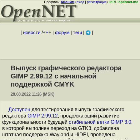
Профиль:
Аноним
(
вход
|
регистрация
)
неRU
opennet.me
[
новости
/
+++
|
форум
|
теги
|
]
Выпуск графического редактора
GIMP 2.99.12 с начальной
поддержкой CMYK
28.08.2022 11:26 (MSK)
Доступен
для тестирования выпуск графического
редактора
GIMP 2.99.12
, продолжающий развитие
функциональности будущей
стабильной ветки GIMP 3.0
,
в которой выполнен переход на GTK3, добавлена
штатная поддержка Wayland и HiDPI, проведена