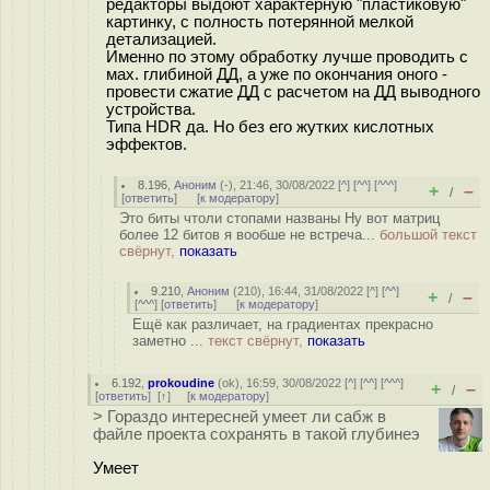
редакторы выдоют характерную "пластиковую"
картинку, с полность потерянной мелкой
детализацией.
Именно по этому обработку лучше проводить с
мах. глибиной ДД, а уже по окончания оного -
провести сжатие ДД с расчетом на ДД выводного
устройства.
Типа HDR да. Но без его жутких кислотных
эффектов.
8.196
,
Аноним
(
-
), 21:46, 30/08/2022 [
^
] [
^^
] [
^^^
]
+
–
/
[
ответить
]
[
к модератору
]
Это биты чтоли стопами названы Ну вот матриц
более 12 битов я вообше не встреча...
большой текст
свёрнут,
показать
9.210
,
Аноним
(
210
), 16:44, 31/08/2022 [
^
] [
^^
]
+
–
/
[
^^^
] [
ответить
]
[
к модератору
]
Ещё как различает, на градиентах прекрасно
заметно ...
текст свёрнут,
показать
6.192
,
prokoudine
(
ok
), 16:59, 30/08/2022 [
^
] [
^^
] [
^^^
]
+
–
/
[
ответить
]
[
↑
] [
к модератору
]
> Гораздо интересней умеет ли сабж в
файле проекта сохранять в такой глубинеэ
Умеет