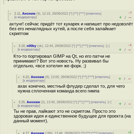
–7
2.11
,
Аноним
(
9
), 12:15, 28/08/2022 [
^
] [
^^
] [
^^^
] [
ответить
]
+
–
[
к модератору
]
/
ахтунг! сейчас придёт тот кукарек и напишет про недовзлёт
без его ненаглядных кутей, а после себя залайкает
скриптом
–3
3.18
,
n00by
(
ok
), 12:44, 28/08/2022 [
^
] [
^^
] [
^^^
] [
ответить
]
[
↓
]
+
–
[
к модератору
]
/
Кто-то портировал GIMP на Qt, но его патчи не
принимают? Вот это новость. Ну развивал бы
отдельно, «все хотели» же форк. ;)
4.22
,
Аноним
(
9
), 13:05, 28/08/2022 [
^
] [
^^
] [
^^^
] [
ответить
]
+
–
/
[
к модератору
]
ахах конечно, местный флудер сделал то, для чего
нужна сплоченная команда всего гимпа
3.25
,
Аноним
(
2
), 13:40, 28/08/2022 [
^
] [
^^
] [
^^^
] [
ответить
]
[
↑
]
+
–
/
[
к модератору
]
Ты не прав, лайкают это не скриптом. Просто это
здоровая идея и единственное будущее для проекта (на
данный момент).
+5
4.27
,
Аноним
(
186
), 13:48, 28/08/2022 [
^
] [
^^
] [
^^^
] [
ответить
]