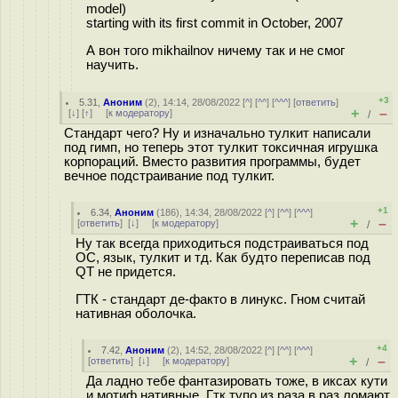
model)
starting with its first commit in October, 2007
А вон того mikhailnov ничему так и не смог
научить.
+3
5.31
,
Аноним
(
2
), 14:14, 28/08/2022 [
^
] [
^^
] [
^^^
] [
ответить
]
+
–
[
↓
] [
↑
] [
к модератору
]
/
Стандарт чего? Ну и изначально тулкит написали
под гимп, но теперь этот тулкит токсичная игрушка
корпораций. Вместо развития программы, будет
вечное подстраивание под тулкит.
+1
6.34
,
Аноним
(
186
), 14:34, 28/08/2022 [
^
] [
^^
] [
^^^
]
+
–
[
ответить
]
[
↓
] [
к модератору
]
/
Ну так всегда приходиться подстраиваться под
ОС, язык, тулкит и тд. Как будто переписав под
QT не придется.
ГТК - стандарт де-факто в линукс. Гном считай
нативная оболочка.
+4
7.42
,
Аноним
(
2
), 14:52, 28/08/2022 [
^
] [
^^
] [
^^^
]
+
–
[
ответить
]
[
↓
] [
к модератору
]
/
Да ладно тебе фантазировать тоже, в иксах кути
и мотиф нативные. Гтк тупо из раза в раз ломают