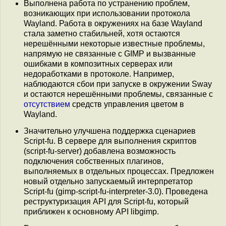
Выполнена работа по устранению проблем,
возникающих при использовании протокола
Wayland. Работа в окружениях на базе Wayland
стала заметно стабильней, хотя остаются
нерешёнными некоторые известные проблемы,
напрямую не связанные с GIMP и вызванные
ошибками в композитных серверах или
недоработками в протоколе. Например,
наблюдаются сбои при запуске в окружении Sway
и остаются нерешёнными проблемы, связанные с
отсутствием
средств управления цветом в
Wayland.
Значительно улучшена поддержка сценариев
Script-fu. В сервере для выполнения скриптов
(script-fu-server) добавлена возможность
подключения собственных плагинов,
выполняемых в отдельных процессах. Предложен
новый отдельно запускаемый интерпретатор
Script-fu (gimp-script-fu-interpreter-3.0). Проведена
реструктуризация API для Script-fu, который
приближен к основному API libgimp.