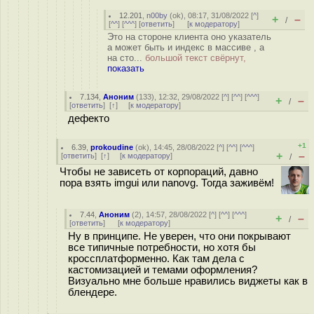
12.201
,
n00by
(
ok
), 08:17, 31/08/2022 [
^
]
+
–
/
[
^^
] [
^^^
] [
ответить
]
[
к модератору
]
Это на стороне клиента оно указатель
а может быть и индекс в массиве , а
на сто...
большой текст свёрнут,
показать
7.134
,
Аноним
(
133
), 12:32, 29/08/2022 [
^
] [
^^
] [
^^^
]
+
–
/
[
ответить
]
[
↑
] [
к модератору
]
дефекто
+1
6.39
,
prokoudine
(
ok
), 14:45, 28/08/2022 [
^
] [
^^
] [
^^^
]
+
–
[
ответить
]
[
↑
] [
к модератору
]
/
Чтобы не зависеть от корпораций, давно
пора взять imgui или nanovg. Тогда заживём!
7.44
,
Аноним
(
2
), 14:57, 28/08/2022 [
^
] [
^^
] [
^^^
]
+
–
/
[
ответить
]
[
к модератору
]
Ну в принципе. Не уверен, что они покрывают
все типичные потребности, но хотя бы
кроссплатформенно. Как там дела с
кастомизацией и темами оформления?
Визуально мне больше нравились виджеты как в
блендере.