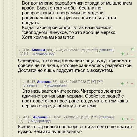
Вот вот многие разработчики страдают мышлением
краба. Вместо того чтобы бесплатно
распространять программы по модели
рационального альтруизма они их пытаются
продать.
Когда такое происходит в так называемом
"свободном" линуксе, то это вообще мерзко.
Хотя хомячкам нравится
+2
4.94
,
Аноним
(
94
), 17:48, 21/08/2022 [
^
] [
^^
] [
^^^
] [
ответить
]
+
–
[
↓
] [
↑
] [
к модератору
]
/
Очевидно, что пожертвования чаще будут принимать
совсем не те люди, которые занимались разработкой.
Достаточно лишь подсуетиться с аккаунтом.
5.117
,
Аноним
(
65
), 18:45, 21/08/2022 [
^
] [
^^
] [
^^^
]
+
–
/
[
ответить
]
[
к модератору
]
Это называется читерство. Читерство лечится
административными мерами. Свойство людей с
пост-советского пространства, думать о том как в
первую очередь обмануть систему.
4.113
,
Аноним
(
1
), 18:41, 21/08/2022 [
^
] [
^^
] [
^^^
] [
ответить
]
+
–
/
[
↑
] [
к модератору
]
Какой-то странный опенсорс если за него ещё платить
нужно. Чем это лучше винды?