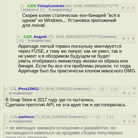
5.218
,
FixingGunsInAir
(
ok
), 14:58, 24/08/2022 [
^
] [
^^
] [
^^^
]
+
–
/
[
ответить
]
[
↑
] [
к модератору
]
Скорее копия статических exe-бинарей "всё в
одном" из Windows... Установка приложений
для лохов!
4.220
,
Андрей
(
??
), 14:04, 02/01/2023 [
^
] [
^^
] [
^^^
] [
ответить
]
+
–
/
[
↑
] [
к модератору
]
Appimage лютый тормоз поскольку монтируется
через FUSE, к тому же линукс как не умел, так и
не умеет и в обозримом будущем не будет
уметь отображать миниатюру иконки из образа или
бинаря. Если бы все эти проблемы решили, то тогда
Appimage был бы практически клоном макосного DMG.
+1
1.11
,
iPony129412
(
?
), 09:46, 21/08/2022 [
ответить
] [
﹢﹢﹢
] [
· · ·
]
[
↑
]
+
–
[
к модератору
]
/
В Snap Store в 2017 году где-то пытались.
Сделали прототип API, но эта идея так и застопорилась.
+3
1.13
,
pashev.ru
(
?
), 10:16, 21/08/2022 [
ответить
] [
﹢﹢﹢
] [
· · ·
]
[
↓
]
+
–
[
к модератору
]
/
> не имеющих никакого отношения к разработке, но
пытающихся нажиться на продаже сборок популярных
открытых программ.