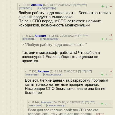
5.119
,
Аноним
(
65
), 18:47, 21/08/2022 [
^
] [
^^
] [
^^^
]
+
–
/
[
ответить
]
[
к модератору
]
Любую работу надо оплачивать. Бесплатно только
сырный продукт в мышеловке.
Плюсы СПО перед неСПО остаются: наличие
исходников, возможность модификации.
–1
6.122
,
Аноним
(
-
), 18:51, 21/08/2022 [
^
] [
^^
] [
^^^
]
+
–
[
ответить
]
[
к модератору
]
/
> "Любую работу надо оплачивать. "
Так иди в микрасофт работать! Что забыл в
опенсоурсе? Если свободные лецензии не
нравится.
–1
7.138
,
Аноним
(
1
), 21:24, 21/08/2022 [
^
] [
^^
] [
^^^
]
+
–
[
ответить
]
[
к модератору
]
/
Вот вот. Лёгкие деньги за разработку программ
хотят только латентные проприетарщики.
Настоящее СПО бесплатно, иначе оно бы не
было free
8.142
,
Аноним
(
65
), 22:00, 21/08/2022 [
^
] [
^^
] [
^^^
]
+
–
/
[
ответить
]
[
к модератору
]
Если для вас главное свойство СПО это его
бесплатность, то у меня для вас плохая...
текст