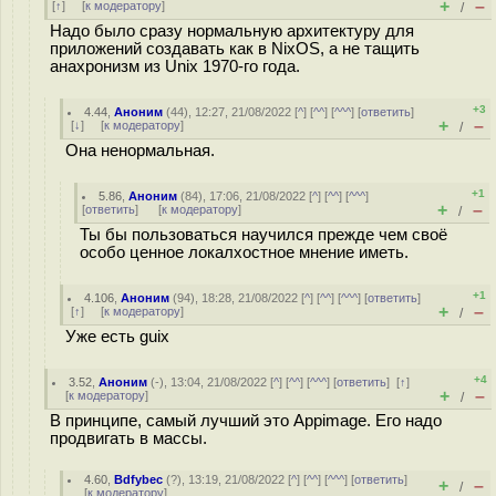
+
–
[
↑
] [
к модератору
]
/
Надо было сразу нормальную архитектуру для
приложений создавать как в NixOS, а не тащить
анахронизм из Unix 1970-го года.
+3
4.44
,
Аноним
(
44
), 12:27, 21/08/2022 [
^
] [
^^
] [
^^^
] [
ответить
]
+
–
[
↓
] [
к модератору
]
/
Она ненормальная.
+1
5.86
,
Аноним
(
84
), 17:06, 21/08/2022 [
^
] [
^^
] [
^^^
]
+
–
[
ответить
]
[
к модератору
]
/
Ты бы пользоваться научился прежде чем своё
особо ценное локалхостное мнение иметь.
+1
4.106
,
Аноним
(
94
), 18:28, 21/08/2022 [
^
] [
^^
] [
^^^
] [
ответить
]
+
–
[
↑
] [
к модератору
]
/
Уже есть guix
+4
3.52
,
Аноним
(
-
), 13:04, 21/08/2022 [
^
] [
^^
] [
^^^
] [
ответить
]
[
↑
]
+
–
[
к модератору
]
/
В принципе, самый лучший это Appimage. Его надо
продвигать в массы.
4.60
,
Bdfybec
(
?
), 13:19, 21/08/2022 [
^
] [
^^
] [
^^^
] [
ответить
]
+
–
/
[
к модератору
]