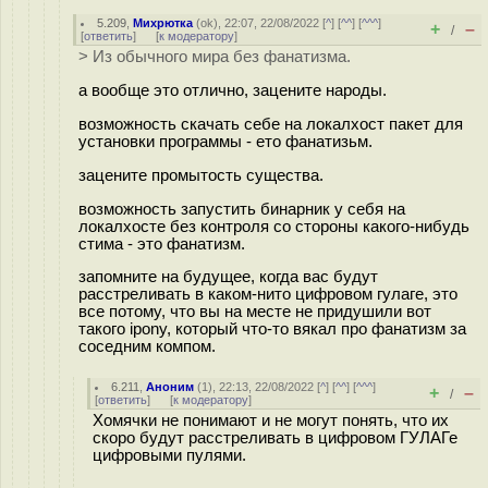
5.209
,
Михрютка
(
ok
), 22:07, 22/08/2022 [
^
] [
^^
] [
^^^
]
+
–
/
[
ответить
]
[
к модератору
]
> Из обычного мира без фанатизма.
а вообще это отлично, зацените народы.
возможность скачать себе на локалхост пакет для
установки программы - ето фанатизьм.
зацените промытость существа.
возможность запустить бинарник у себя на
локалхосте без контроля со стороны какого-нибудь
стима - это фанатизм.
запомните на будущее, когда вас будут
расстреливать в каком-нито цифровом гулаге, это
все потому, что вы на месте не придушили вот
такого ipony, который что-то вякал про фанатизм за
соседним компом.
6.211
,
Аноним
(
1
), 22:13, 22/08/2022 [
^
] [
^^
] [
^^^
]
+
–
/
[
ответить
]
[
к модератору
]
Хомячки не понимают и не могут понять, что их
скоро будут расстреливать в цифровом ГУЛАГе
цифровыми пулями.