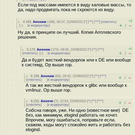
Если под массами имеются в виду каловые массы, то
да, надо продвигать пока не скроются из виду.
+2
4.169
,
Аноним
(
168
), 06:37, 22/08/2022 [
^
] [
^^
] [
^^^
] [
ответить
]
+
–
[
↓
] [
к модератору
]
/
Ну да, в принципе он лучший. Копия Апплевского
решения.
+2
5.173
,
Аноним
(
173
), 09:06, 22/08/2022 [
^
] [
^^
] [
^^^
]
+
–
[
ответить
]
[
↓
] [
к модератору
]
/
Да и будет жесткий вендорлок или к DE или вообще
к системд. Ор выше гор.
6.199
,
Аноним
(
84
), 20:42, 22/08/2022 [
^
] [
^^
] [
^^^
]
+
–
/
[
ответить
]
[
к модератору
]
А так же жесткий вендорлок к glibc или вообще к
vmlinuz. Ор выше гор.
6.215
,
Анонче
(
?
), 12:54, 23/08/2022 [
^
] [
^^
] [
^^^
]
+
–
/
[
ответить
]
[
к модератору
]
Собсна говоря, уже. Ни одно (известное мне) DE
без, как минимум, elogind работать не хочет.
Впрочем, могу ошибаться, поправьте если,
скажем, кеды могут спокойно жить и работать без
elogind.