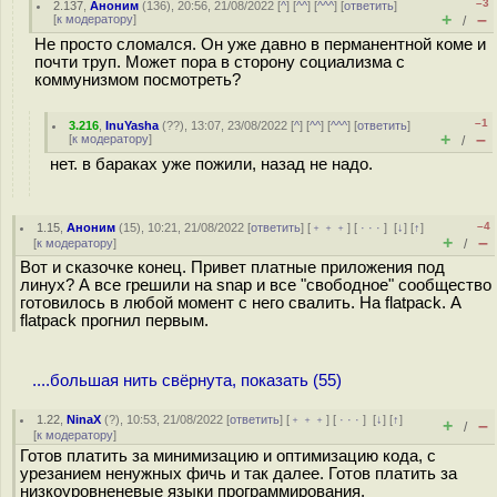
–3
2.137
,
Аноним
(
136
), 20:56, 21/08/2022 [
^
] [
^^
] [
^^^
] [
ответить
]
+
–
[
к модератору
]
/
Не просто сломался. Он уже давно в перманентной коме и
почти труп. Может пора в сторону социализма с
коммунизмом посмотреть?
–1
3.216
,
InuYasha
(
??
), 13:07, 23/08/2022 [
^
] [
^^
] [
^^^
] [
ответить
]
+
–
[
к модератору
]
/
нет. в бараках уже пожили, назад не надо.
–4
1.15
,
Аноним
(
15
), 10:21, 21/08/2022 [
ответить
] [
﹢﹢﹢
] [
· · ·
]
[
↓
] [
↑
]
+
–
[
к модератору
]
/
Вот и сказочке конец. Привет платные приложения под
линух? А все грешили на snap и все "свободное" сообщество
готовилось в любой момент с него свалить. На flatpack. А
flatpack прогнил первым.
....большая нить свёрнута, показать (55)
1.22
,
NinaX
(
?
), 10:53, 21/08/2022 [
ответить
] [
﹢﹢﹢
] [
· · ·
]
[
↓
] [
↑
]
+
–
/
[
к модератору
]
Готов платить за минимизацию и оптимизацию кода, с
урезанием ненужных фичь и так далее. Готов платить за
низкоуровненевые языки программирования.