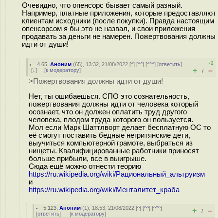
Очевидно, что опенсорс бывает самый разный.
Например, платные приложения, которые предоставляют
клиентам исходники (после покупки). Правда настоящим
опенсорсом я бы это не назвал, и свои приложения
продавать за деньги не намерен. Пожертвования должны
идти от души!
+2
4.65
,
Аноним
(
65
), 13:32, 21/08/2022 [
^
] [
^^
] [
^^^
] [
ответить
]
+
–
[
↓
] [
к модератору
]
/
>Пожертвования должны идти от души!
Нет, ты ошибаешься. СПО это сознательность,
пожертвования должны идти от человека который
осознает, что он должен оплатить труд другого
человека, плодом труда которого он пользуется.
Мол если Марк Шаттлворт делает бесплатную ОС то
её смогут поставить бедные негритянские дети,
выучиться компьютерной грамоте, выбраться из
нищеты. Квалифицированные работники приносят
больше прибыли, все в выигрыше.
Сюда ещё можно отнести теорию
https://ru.wikipedia.org/wiki/Рациональный_альтруизм
и
https://ru.wikipedia.org/wiki/Менталитет_краба
5.123
,
Аноним
(
1
), 18:53, 21/08/2022 [
^
] [
^^
] [
^^^
]
+
–
/
[
ответить
]
[
к модератору
]