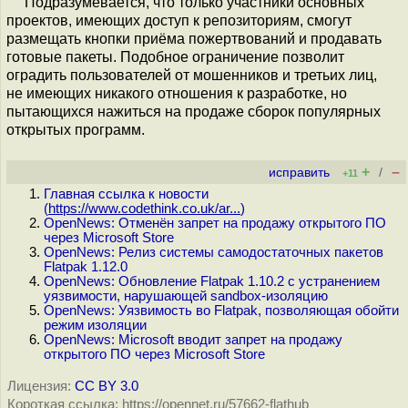
Подразумевается, что только участники основных
проектов, имеющих доступ к репозиториям, смогут
размещать кнопки приёма пожертвований и продавать
готовые пакеты. Подобное ограничение позволит
оградить пользователей от мошенников и третьих лиц,
не имеющих никакого отношения к разработке, но
пытающихся нажиться на продаже сборок популярных
открытых программ.
+
–
исправить
/
+11
Главная ссылка к новости
(
https://www.codethink.co.uk/ar...
)
OpenNews: Отменён запрет на продажу открытого ПО
через Microsoft Store
OpenNews: Релиз системы самодостаточных пакетов
Flatpak 1.12.0
OpenNews: Обновление Flatpak 1.10.2 с устранением
уязвимости, нарушающей sandbox-изоляцию
OpenNews: Уязвимость во Flatpak, позволяющая обойти
режим изоляции
OpenNews: Microsoft вводит запрет на продажу
открытого ПО через Microsoft Store
Лицензия:
CC BY 3.0
Короткая ссылка: https://opennet.ru/57662-flathub