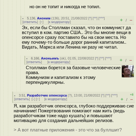
но он не топит и никогда не топил.
5.136
,
Аноним
(
136
), 20:51, 21/08/2022 [
^
] [
^^
] [
^^^
]
+
–
/
[
ответить
]
[
↑
] [
к модератору
]
Эх, если бы Столлман сказал, что он коммунист да
вступил в ком. партию США.. Это бы многие вещи в
опенсорсе сразу поставило бы на свои места. Но
ему почему-то больше дорог ранний капитализм..
Видать, Маркса или Ленина ни разу не читал.
6.166
,
Аноньимъ
(
ok
), 01:05, 22/08/2022 [
^
] [
^^
] [
^^^
]
+
–
/
[
ответить
]
[
к модератору
]
Столлман борется за базовые человеческие
права.
Коммунизм и капитализм к этому
перпендикулярны.
+8
3.51
,
Разработчик опенсорса
(
?
), 13:00, 21/08/2022 [
^
] [
^^
] [
^^^
]
+
–
[
ответить
]
[
↓
] [
↑
] [
к модератору
]
/
Я, как разработчик опенсорса, глубоко поддерживаю сие
начинание! Пожертвования помогают нам жить (ведь
разработчикам тоже надо кушать) и повышают
мотивацию для создания дальнейших релизов.
> А вот платные приложения - это что за буллшит?