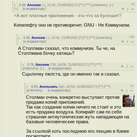
+2
3.48
,
Аноним
(
-
), 12:40, 21/08/2022 [
^
] [
^^
] [
^^^
] [
ответить
]
[
↓
]
+
–
[
↑
] [
к модератору
]
/
>А вот платные приложения - это что за буллшит?
Копилефту оно не противоречит. GNU - Не Коммунизм.
+10
4.49
,
Аноним
(
-
), 12:41, 21/08/2022 [
^
] [
^^
] [
^^^
] [
ответить
]
+
–
[
к модератору
]
/
А Столлман сказал, что коммунизм. Ты че, на
Столлмана бочку катишь?
5.78
,
Аноним
(
78
), 16:09, 21/08/2022 [
^
] [
^^
] [
^^^
]
+
–
/
[
ответить
]
[
↓
] [
к модератору
]
Сцылочку пжлста, где он именно так и сказал.
+1
6.83
,
Аноньимъ
(
ok
), 16:54, 21/08/2022 [
^
] [
^^
] [
^^^
]
+
–
[
ответить
]
[
к модератору
]
/
Столман очень конкретно выступает против
продажи копий приложений.
Так как создание копии ничего не стоит и это
есть продажа воздуха. Копирайт сам по себе
страшная антиутопическая жуть нападающая на
базовые человеческие права.
За ссылкой хоть последнюю его лекцию в Киеве
посмотрите.