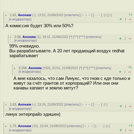
+1
1.62
,
Аноним
(
-
), 13:22, 21/08/2022 [
ответить
] [
﹢﹢﹢
] [
· · ·
]
[
↓
] [
↑
]
+
–
[
к модератору
]
/
А комиссия будет 30% или 50%?
2.98
,
Аноним
(
1
), 18:11, 21/08/2022 [
^
] [
^^
] [
^^^
] [
ответить
]
+
–
/
[
к модератору
]
99% очевидно.
Вы разрабатываете. А 20 лет продающий воздух redhat
зарабатывает
+2
3.156
,
Аноним
(
150
), 22:51, 21/08/2022 [
^
] [
^^
] [
^^^
] [
ответить
]
+
–
[
к модератору
]
/
А мне казалось, что сам Линукс, что гном с кде только и
живут за счёт грантов от корпораций? Или они они
канавы капают и землю метут?
1.63
,
Аноним
(
-
), 13:24, 21/08/2022 [
ответить
] [
﹢﹢﹢
] [
· · ·
]
[
↑
]
+
–
/
[
к модератору
]
линук энтерпрайз эдишен)
+3
1.73
,
Аноним
(
15
), 15:04, 21/08/2022 [
ответить
] [
﹢﹢﹢
] [
· · ·
]
[
↓
]
+
–
[
к модератору
]
/