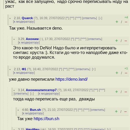
ужас, как все запущено, надо срочно переписывать ноду на
раст
+4
2.10
,
Quarck
(
?
), 16:39, 27/07/2022 [
^
] [
^^
] [
^^^
] [
ответить
]
[
↓
]
+
–
[
к модератору
]
/
Так уже. Называется deno.
3.29
,
Аноним
(
-
), 17:30, 27/07/2022 [
^
] [
^^
] [
^^^
] [
ответить
]
+
–
/
[
к модератору
]
Это какое-то DeNo! Надо было и интерпретировать
синтакс хруста :). Кстати до чего-то наподобие даже кто-
то вроде додумался.
+1
2.13
,
Ф1
(
?
), 16:40, 27/07/2022 [
^
] [
^^
] [
^^^
] [
ответить
]
[
↑
]
+
–
[
к модератору
]
/
уже давно переписали
https://deno.land/
3.14
,
Аноникалипсатор7
(
?
), 16:43, 27/07/2022 [
^
] [
^^
] [
^^^
]
+
–
/
[
ответить
]
[
↓
] [
к модератору
]
тогда надо переписать еще раз, дважды
4.60
,
Bun.sh
(
?
), 21:10, 27/07/2022 [
^
] [
^^
] [
^^^
] [
ответить
]
+
–
/
[
к модератору
]
Так уже
https://bun.sh
3.15
,
НяшМяш
(
ok
), 16:50, 27/07/2022 [
^
] [
^^
] [
^^^
] [
ответить
]
[
↑
]