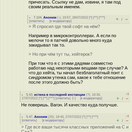
причесать. Ссылку не дам, извини, я там под
своим реальным именем.
7.104
,
Аноним
(
-
), 19:57, 28/07/2022 [
^
] [
^^
] [
^^^
]
+
–
/
[
ответить
]
[
к модератору
]
> Я спросил где твой софт на нём?
Например в микроконтроллерах. А если по
мелочи то я патчей довольно много куда
закидывал так то.
> Но при чём тут ты, хейтерок?
При том что я с этими дядями совместно
работаю над некоторыми вещами при случае? А
что до хейта, ты начал безблаголатный понт с
синдромом утенка сам, какое к тебе отношение
после этого должно быть?
–1
5.43
,
истина в последней инстанции
(
?
), 18:30,
+
–
27/07/2022 [
^
] [
^^
] [
^^^
] [
ответить
]
[
↑
] [
к модератору
]
/
Не поверишь. Вагон. И качество куда получше.
–1
5.47
,
Аноним
(
20
), 18:40, 27/07/2022 [
^
] [
^^
] [
^^^
]
+
–
[
ответить
]
[
к модератору
]
/
> Где все ваши тысячи классных приложений на С и
С++?