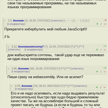
свои так называемые программы, на так называемых
языках программирования
–6
1.3
,
Аноним
(
3
), 16:28, 27/07/2022 [
ответить
] [
﹢﹢﹢
] [
· · ·
]
[
↓
] [
↑
]
+
–
[
к модератору
]
/
Прекратите кибербулить мой любым JavaScript!!!
// b.
+1
2.12
,
Аноникалипсатор7
(
?
), 16:39, 27/07/2022 [
^
] [
^^
] [
^^^
]
+
–
[
ответить
]
[
к модератору
]
/
дни жабыскрипта сочтены, такой удар еще не переживал
ни один язык погроммирования
+2
2.56
,
Аноним
(
56
), 19:28, 27/07/2022 [
^
] [
^^
] [
^^^
] [
ответить
]
+
–
[
к модератору
]
/
Пиши сразу на webassembly. Или не асилил?
3.76
,
Аноним
(
76
), 08:23, 28/07/2022 [
^
] [
^^
] [
^^^
] [
ответить
]
+
–
/
[
к модератору
]
Его и не надо осиливать, если надо выдавать результат
(относительно) быстро при худо-бедно приемлемом
качестве. Ты же на ассемблере большой и сложный
проект писать не будешь (а если и будешь то ты или