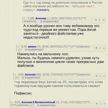
Где-то с год назад на довольно популярном в России
сайте изучения английского яз...
большой текст
свёрнут,
показать
7.105
,
Аноним
(
-
), 20:01, 28/07/2022 [
^
] [
^^
] [
^^^
]
+
–
/
[
ответить
]
[
к модератору
]
А я вообще уронил вон тому вебмакакеру его
чудо-код первым же реквестом. Пора йогой
заняться - двойного фэйспалма уже
недостаточно!!!
5.79
,
мевин
(
?
), 08:58, 28/07/2022 [
^
] [
^^
] [
^^^
] [
ответить
]
+
–
/
[
↑
] [
к модератору
]
Накинулись на мальчонку лол.
Малыш, ты будешь немного удивлен, узнав чуть
получше о жизненном цикле своих прекрасных дам
файликов.
4.50
,
Аноним
(
50
), 18:59, 27/07/2022 [
^
] [
^^
] [
^^^
] [
ответить
]
+
–
/
[
↑
] [
к модератору
]
>ну перепиши linux kernel на JS, посмотрим, кто этим
тормознутым жрущим говном пользоваться сможет
Пофиксил.
3.23
,
Аноним II Великолепный
(
?
), 17:03, 27/07/2022 [
^
] [
^^
]
+
–
/
[
^^^
] [
ответить
]
[
↑
] [
к модератору
]