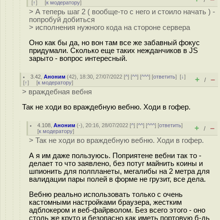
/
[
↑
] [
к модератору
]
> А теперь шаг 2 ( вообще-то с него и стоило начать ) -
попробуй добиться
> исполнения нужного кода на стороне сервера
Оно как бы да, но вон там все же забавный фокус
придумали. Сколько еще таких нежданчиков в JS
зарыто - вопрос интересный.
3.42
,
Аноним
(
42
), 18:30, 27/07/2022 [
^
] [
^^
] [
^^^
] [
ответить
]
[
↓
]
+
–
/
[
↑
] [
к модератору
]
> враждебная вебня
Так не ходи во враждебную вебню. Ходи в гофер.
4.108
,
Аноним
(
-
), 20:16, 28/07/2022 [
^
] [
^^
] [
^^^
] [
ответить
]
+
–
/
[
к модератору
]
> Так не ходи во враждебную вебню. Ходи в гофер.
А я им даже пользуюсь. Поприятене вебни так то -
делает то что заявлено, без потуг майнить коины и
шпионить для полпланеты, мегалибы на 2 метра для
валидации пары полей в форме не грузит, все дела.
Вебню реально использовать только с очень
кастомными настройками браузера, жестким
адблокером и веб-файрволом. Без всего этого - оно
столь же круто и безопасно как иметь портовую б-дь