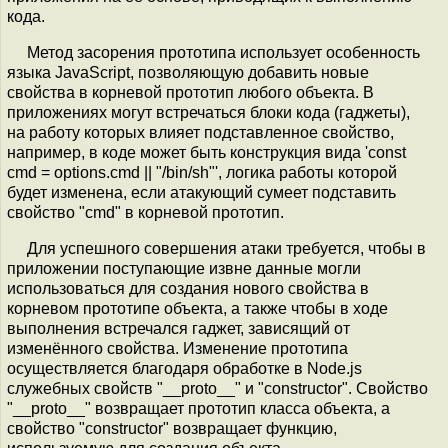
кода.
Метод засорения прототипа использует особенность
языка JavaScript, позволяющую добавить новые
свойства в корневой прототип любого объекта. В
приложениях могут встречаться блоки кода (гаджеты),
на работу которых влияет подставленное свойство,
например, в коде может быть конструкция вида 'const
cmd = options.cmd || "/bin/sh"', логика работы которой
будет изменена, если атакующий сумеет подставить
свойство "cmd" в корневой прототип.
Для успешного совершения атаки требуется, чтобы в
приложении поступающие извне данные могли
использоваться для создания нового свойства в
корневом прототипе объекта, а также чтобы в ходе
выполнения встречался гаджет, зависящий от
изменённого свойства. Изменение прототипа
осуществляется благодаря обработке в Node.js
служебных свойств "__proto__" и "constructor". Свойство
"__proto__" возвращает прототип класса объекта, а
свойство "constructor" возвращает функцию,