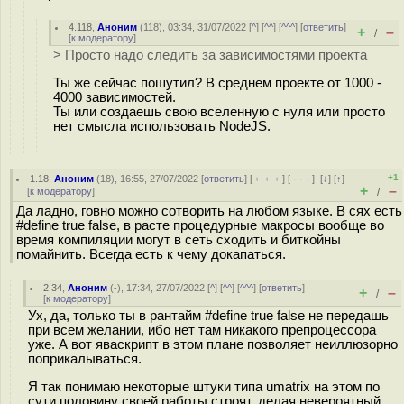
4.118
,
Аноним
(
118
), 03:34, 31/07/2022 [
^
] [
^^
] [
^^^
] [
ответить
]
+
–
/
[
к модератору
]
> Просто надо следить за зависимостями проекта
Ты же сейчас пошутил? В среднем проекте от 1000 -
4000 зависимостей.
Ты или создаешь свою вселенную с нуля или просто
нет смысла использовать NodeJS.
+1
1.18
,
Аноним
(
18
), 16:55, 27/07/2022 [
ответить
] [
﹢﹢﹢
] [
· · ·
]
[
↓
] [
↑
]
+
–
[
к модератору
]
/
Да ладно, говно можно сотворить на любом языке. В сях есть
#define true false, в расте процедурные макросы вообще во
время компиляции могут в сеть сходить и биткойны
помайнить. Всегда есть к чему докапаться.
2.34
,
Аноним
(
-
), 17:34, 27/07/2022 [
^
] [
^^
] [
^^^
] [
ответить
]
+
–
/
[
к модератору
]
Ух, да, только ты в рантайм #define true false не передашь
при всем желании, ибо нет там никакого препроцессора
уже. А вот яваскрипт в этом плане позволяет неиллюзорно
поприкалываться.
Я так понимаю некоторые штуки типа umatrix на этом по
сути половину своей работы строят, делая невероятный