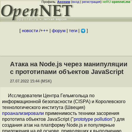
Профиль:
Аноним
(
вход
|
регистрация
)
неRU
opennet.me
[
новости
/
+++
|
форум
|
теги
|
]
Атака на Node.js через манипуляции
с прототипами объектов JavaScript
27.07.2022 15:44 (MSK)
Исследователи Центра Гельмгольца по
информационной безопасности (CISPA) и Королевского
технологического института (Швеция)
проанализировали
применимость техники засорения
прототипа объектов JavaScript ("
prototype pollution
") для
создания атак на платформу Node.js и популярные
приложения на её основе, приводящих к выполнению