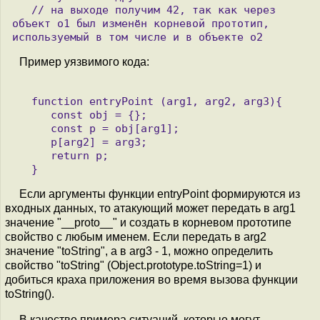
   // на выходе получим 42, так как через 
объект o1 был изменён корневой прототип, 
Пример уязвимого кода:
   function entryPoint (arg1, arg2, arg3){

      const obj = {};

      const p = obj[arg1];

      p[arg2] = arg3;

      return p; 

Если аргументы функции entryPoint формируются из
входных данных, то атакующий может передать в arg1
значение "__proto__" и создать в корневом прототипе
свойство с любым именем. Если передать в arg2
значение "toString", а в arg3 - 1, можно определить
свойство "toString" (Object.prototype.toString=1) и
добиться краха приложения во время вызова функции
toString().
В качестве примера ситуаций, которые могут