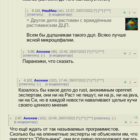
6.116
,
НяшМяш
(
ok
), 13:37, 29/07/2022 [
^
] [
^^
] [
^^^
]
+
–
/
[
ответить
]
[
к модератору
]
> Другое дело растоман с враждённым
растоманским ДЦП.
Всем бы дцпшникам такого дцп. Всяко лучше
жсной микроцефалии.
5.86
,
Аноним
(
86
), 10:40, 28/07/2022 [
^
] [
^^
] [
^^^
]
+
–
/
[
ответить
]
[
↑
] [
к модератору
]
Параноики, что сказать.
4.102
,
Аноним
(
102
), 17:44, 28/07/2022 [
^
] [
^^
] [
^^^
]
+
–
/
[
ответить
]
[
↑
] [
к модератору
]
Казалось бы какое дело до rust, анонимным opennet
экспертам, они ни на Раст не пишут, ни на js, ни на java,
ни на Си, но в каждой новости наваливают целые кучи
своего ценного мнения
+1
2.87
,
Аноним
(
102
), 10:49, 28/07/2022 [
^
] [
^^
] [
^^^
] [
ответить
]
[
↑
]
+
–
[
к модератору
]
/
Что ещё ждать от так называемых программистов.
Сколько бы на опеннетные эксперты не объясняли им, что
они просто "Обезьянки", они все равно продолжают писать