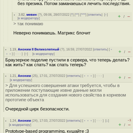
без презика. Потом заманаешься лечить последствия.
3.82
,
мевин
(
?
), 09:06, 28/07/2022 [
^
] [
^^
] [
^^^
] [
ответить
]
[
↑
]
+
–
/
[
к модератору
]
> так понимаю
Неверно понимаешь. Матрикс блочит
1.19
,
Аноним II Великолепный
(
?
), 16:59, 27/07/2022 [
ответить
] [
﹢
+
–
/
﹢﹢
] [
· · ·
]
[
↑
] [
к модератору
]
Браузерное поделие пустили в сервера, что теперь делать?
как жить? как спать? как спать теперь?
1.21
,
Аноним
(
25
), 17:01, 27/07/2022 [
ответить
] [
﹢﹢﹢
] [
· · ·
]
+
–
/
[
к модератору
]
> Для успешного совершения атаки требуется, чтобы в
приложении поступающие извне данные могли
использоваться для создания нового свойства в корневом
прототипе объекта
Очередной цирк безопасности.
–1
1.24
,
Аноним
(
24
), 17:03, 27/07/2022 [
ответить
] [
﹢﹢﹢
] [
· · ·
]
[
↓
]
+
–
[
к модератору
]
/
Prototype-based programming, кушайте :3