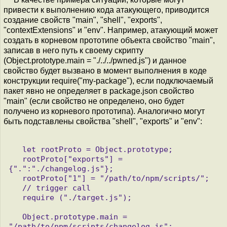
привести к выполнению кода атакующего, приводится
создание свойств "main", "shell", "exports",
"contextExtensions" и "env". Например, атакующий может
создать в корневом прототипе объекта свойство "main",
записав в него путь к своему скрипту
(Object.prototype.main = "./../../pwned.js") и данное
свойство будет вызвано в момент выполнения в коде
конструкции require("my-package"), если подключаемый
пакет явно не определяет в package.json свойство
"main" (если свойство не определено, оно будет
получено из корневого прототипа). Аналогично могут
быть подставлены свойства "shell", "exports" и "env":
   let rootProto = Object.prototype;

   rootProto["exports"] = 
{".":"./changelog.js"};

   rootProto["1"] = "/path/to/npm/scripts/";

   // trigger call

   require ("./target.js");

   Object.prototype.main = 
"/path/to/npm/scripts/changelog.js";
