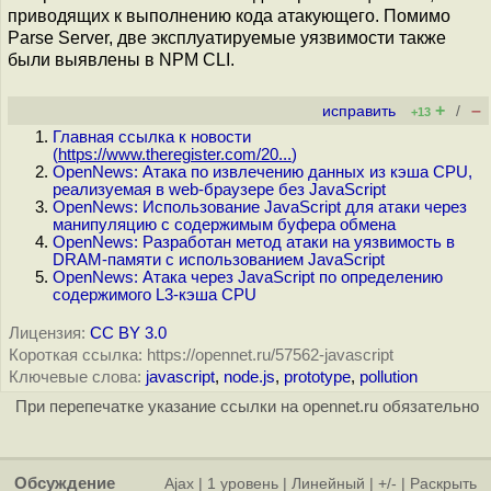
приводящих к выполнению кода атакующего. Помимо
Parse Server, две эксплуатируемые уязвимости также
были выявлены в NPM CLI.
+
–
исправить
/
+13
Главная ссылка к новости
(
https://www.theregister.com/20...
)
OpenNews: Атака по извлечению данных из кэша CPU,
реализуемая в web-браузере без JavaScript
OpenNews: Использование JavaScript для атаки через
манипуляцию с содержимым буфера обмена
OpenNews: Разработан метод атаки на уязвимость в
DRAM-памяти с использованием JavaScript
OpenNews: Атака через JavaScript по определению
содержимого L3-кэша CPU
Лицензия:
CC BY 3.0
Короткая ссылка: https://opennet.ru/57562-javascript
Ключевые слова:
javascript
,
node.js
,
prototype
,
pollution
При перепечатке указание ссылки на opennet.ru обязательно
Обсуждение
Ajax
|
1 уровень
|
Линейный
|
+/-
|
Раскрыть