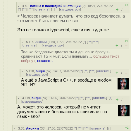
+3
4.40
,
истина в последней инстанции
(
?
), 18:27, 27/07/2022
+
–
[
^
] [
^^
] [
^^^
] [
ответить
]
[
↓
] [
к модератору
]
/
> Человек начинает думать, что его код безопасен, а
это может быть совсем не так.
Это не только в typescript, ещё и rust туда-же
+1
5.114
,
Аноним
(
114
), 11:22, 29/07/2022 [
^
] [
^^
] [
^^^
]
+
–
[
ответить
]
[
к модератору
]
/
Только бездарные дилетанты и дешевые бросуны
сравнивают TS и Rust Если понимать...
большой текст
свёрнут,
показать
5.120
,
burjui
(
ok
), 14:07, 31/07/2022 [
^
] [
^^
] [
^^^
] [
ответить
]
+
–
/
[
к модератору
]
А ещё в JavaScript и C++, и вообще в любом
ЯП. И?
4.119
,
burjui
(
ok
), 14:06, 31/07/2022 [
^
] [
^^
] [
^^^
] [
ответить
]
[
↑
]
+
–
/
[
к модератору
]
А, может, это человек, который не читает
документацию и безопасность спихивает на
язык - зло?
+2
3.35
,
Аноним
(
35
), 17:50, 27/07/2022 [
^
] [
^^
] [
^^^
] [
ответить
]
[
↓
]