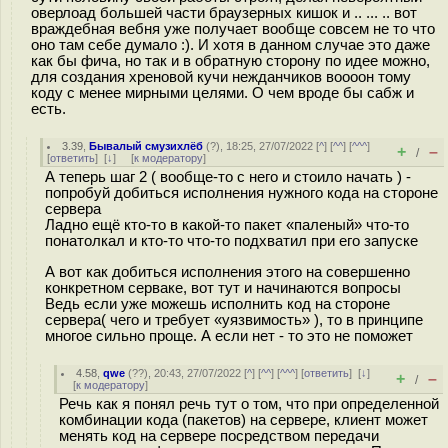
оверлоад большей части браузерных кишок и .. ... .. вот
враждебная вебня уже получает вообще совсем не то что
оно там себе думало :). И хотя в данном случае это даже
как бы фича, но так и в обратную сторону по идее можно,
для создания хреновой кучи нежданчиков воооон тому
коду с менее мирными целями. О чем вроде бы сабж и
есть.
3.39
,
Бывалый смузихлёб
(
?
), 18:25, 27/07/2022 [
^
] [
^^
] [
^^^
]
+
–
/
[
ответить
]
[
↓
] [
к модератору
]
А теперь шаг 2 ( вообще-то с него и стоило начать ) -
попробуй добиться исполнения нужного кода на стороне
сервера
Ладно ещё кто-то в какой-то пакет «паленый» что-то
понатолкал и кто-то что-то подхватил при его запуске
А вот как добиться исполнения этого на совершенно
конкретном серваке, вот тут и начинаются вопросы
Ведь если уже можешь исполнить код на стороне
сервера( чего и требует «уязвимость» ), то в принципе
многое сильно проще. А если нет - то это не поможет
4.58
,
qwe
(
??
), 20:43, 27/07/2022 [
^
] [
^^
] [
^^^
] [
ответить
]
[
↓
]
+
–
/
[
к модератору
]
Речь как я понял речь тут о том, что при определенной
комбинации кода (пакетов) на сервере, клиент может
менять код на сервере посредством передачи