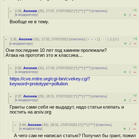
+1
2.26
,
Аноним
(
25
), 17:07, 27/07/2022 [
^
] [
^^
] [
^^^
] [
ответить
]
+
–
[
к модератору
]
/
Вообще не в тему.
+4
1.31
,
Аноним
(
31
), 17:32, 27/07/2022 [
ответить
] [
﹢﹢﹢
] [
· · ·
]
[
↓
] [
↑
]
+
–
[
к модератору
]
/
Они последние 10 лет под камнем пролежали?
Атака на прототип это ж классика…
+1
2.32
,
Аноним
(
31
), 17:33, 27/07/2022 [
^
] [
^^
] [
^^^
] [
ответить
]
+
–
[
к модератору
]
/
https://cve.mitre.org/cgi-bin/cvekey.cgi?
keyword=prototype+pollution
+2
2.37
,
Аноним
(
25
), 18:11, 27/07/2022 [
^
] [
^^
] [
^^^
] [
ответить
]
+
–
[
к модератору
]
/
Гранты сами себя не выдадут, надо статьи клепать и
постить на arxiv.org
–2
3.44
,
Аноним
(
42
), 18:31, 27/07/2022 [
^
] [
^^
] [
^^^
] [
ответить
]
+
–
[
к модератору
]
/
А чего сам не написал статью? Получил бы грант, пожил