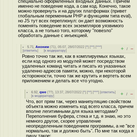
специально оформленных входных данных. Причем
именно не поведение кода, а сам код. Конечно, такое
можно провернуть и на других платформах (привет
глобальным переменным PHP и функциям типа eval),
но JS тут всех переплюнул: он дает возможность
поменять поведение всех экземпляров уязвимого
класса, а не только того, которому "повезло"
обработать данные с инъекцией.
5.71
,
Аноним
(
71
), 05:07, 28/07/2022 [
^
] [
^^
] [
^^^
]
+
–
/
[
ответить
]
[
к модератору
]
Ровно точно так же, как в комплируемых языках,
если код одного из модулей может посредством
удаленных команд читать и писать из указанных
удаленно адресов памяти, можно, при некоторой
осторожности, точно так же крутить и вертеть всем
приложением и делать все что угодно.
6.92
,
qwe
(
??
), 13:37, 28/07/2022 [
^
] [
^^
] [
^^^
] [
ответить
]
+
–
/
[
к модератору
]
Что, вот прям так, через манипуляцию свойством
объекта можно изменить код всего класса, причем
вполне легитимными для языка методами?
Переполнения буфера, стека и т.д. я знаю, но это
немного другое, скорее управление
неопределенным поведением программы, а не "все
нормально, так и должно быть". По мне так когда я
пишу такое: