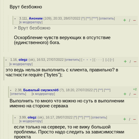
Врут безбожно
3.111
,
Аноним
(
109
), 20:33, 28/07/2022 [
^
] [
^^
] [
^^^
] [
ответить
]
+
–
/
[
к модератору
]
> Врут безбожно
Оскорбление чувств верующих в отсутствие
(единственного) бога.
1.16
,
olegz
(
ok
), 16:53, 27/07/2022 [
ответить
] [
﹢﹢﹢
] [
· · ·
]
[
↓
] [
↑
]
+
–
/
[
к модератору
]
это ведь нельзя выполнить с клиента, правильно? в
частности require ("bytes");
+2
2.38
,
Бывалый смузихлёб
(
?
), 18:20, 27/07/2022 [
^
] [
^^
] [
^^^
]
+
–
[
ответить
]
[
к модератору
]
/
Выполнить то много что можно но суть в выполнении
именно на стороне сервака
3.99
,
olegz
(
ok
), 16:17, 28/07/2022 [
^
] [
^^
] [
^^^
] [
ответить
]
+
–
/
[
к модератору
]
если только на сервере, то не вижу большой
проблемы. Просто надо следить за зависимостями
проекта