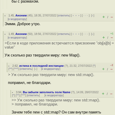
бы с размахом.
1.45
,
Аноним
(
45
), 18:35, 27/07/2022 [
ответить
] [
﹢﹢﹢
] [
· · ·
]
[
↑
]
+
–
/
[
к модератору
]
Эммм. Доброе утро.
+1
1.49
,
Аноним
(
50
), 18:56, 27/07/2022 [
ответить
] [
﹢﹢﹢
] [
· · ·
]
[
↓
]
+
–
[
к модератору
]
/
>Если в коде приложения встречается присвоение "obj[a][b] =
value"
Уж сколько раз твердили миру: new Map().
–2
2.62
,
истина в последней инстанции
(
?
), 21:32, 27/07/2022 [
^
]
+
–
[
^^
] [
^^^
] [
ответить
]
[
↓
] [
к модератору
]
/
> Уж сколько раз твердили миру: new std::map().
поправил, не благодари.
3.94
,
Вы забыли заполнить поле Name
(
?
), 14:09, 28/07/2022
+
–
/
[
^
] [
^^
] [
^^^
] [
ответить
]
[
к модератору
]
>> Уж сколько раз твердили миру: new std::map().
> поправил, не благодари.
Зачем тебе new с std::map? Он сам внутри память