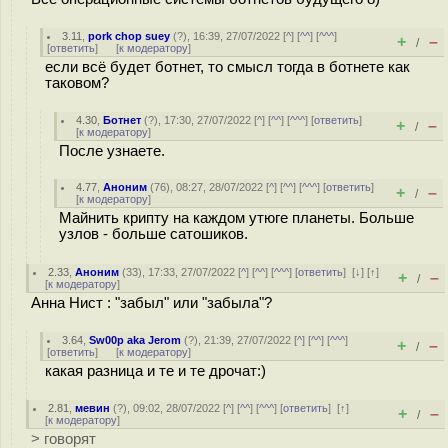
3.11
,
pork chop suey
(
?
), 16:39, 27/07/2022 [
^
] [
^^
] [
^^^
]
+
–
/
[
ответить
]
[
к модератору
]
если всё будет ботнет, то смысл тогда в ботнете как
таковом?
4.30
,
Ботнет
(
?
), 17:30, 27/07/2022 [
^
] [
^^
] [
^^^
] [
ответить
]
+
–
/
[
к модератору
]
После узнаете.
4.77
,
Аноним
(
76
), 08:27, 28/07/2022 [
^
] [
^^
] [
^^^
] [
ответить
]
+
–
/
[
к модератору
]
Майнить крипту на каждом утюге планеты. Больше
узлов - больше сатошиков.
2.33
,
Аноним
(
33
), 17:33, 27/07/2022 [
^
] [
^^
] [
^^^
] [
ответить
]
[
↓
] [
↑
]
+
–
/
[
к модератору
]
Анна Нист : "забыл" или "забыла"?
3.64
,
Sw00p aka Jerom
(
?
), 21:39, 27/07/2022 [
^
] [
^^
] [
^^^
]
+
–
/
[
ответить
]
[
к модератору
]
какая разница и те и те дрочат:)
2.81
,
мевин
(
?
), 09:02, 28/07/2022 [
^
] [
^^
] [
^^^
] [
ответить
]
[
↑
]
+
–
/
[
к модератору
]
> говорят