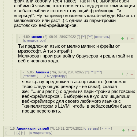
фрик или хобби у тебя такое). Так и тут, выбирай свой
любимый язычок, в котором есть поддержка компиляции
в вебассембли и соответствующий фреймворк - "и
вперьод!". Ну например возьмешь какой-нибудь Blazor от
мелкомягких или раст :) с одним из пары-тройки
растовских веб-фреймворков.
4.80
,
мевин
(
?
), 09:01, 28/07/2022 [
^
] [
^^
] [
^^^
] [
ответить
]
+
–
/
[
к модератору
]
Ты предложил язык от мелко мягких и фрейм от
мразософт. А ты хитрый:)
Мелкосовт проиграл войну браузеров и решил зайти в
веб с черного хода.
5.85
,
Аноним
(
76
), 09:56, 28/07/2022 [
^
] [
^^
] [
^^^
]
+
–
/
[
ответить
]
[
к модератору
]
я же сразу предложил в ассортименте (опережая
твою следующую ремарку - не г.вна!), сказал
же: "...или раст :) с одним из пары-тройки растовских
веб-фреймворков". Выбирай на вкус или ищи/пиши
веб-фреймворк для своего любимого язычка с
"канпелятором в LLVM" чтобы в вебассембли было
проще перегонять.
1.5
,
Аноникалипсатор5
(
?
), 16:31, 27/07/2022 [
ответить
] [
﹢﹢﹢
]
+
–
/
[
· · ·
]
[
↓
] [
↑
] [
к модератору
]