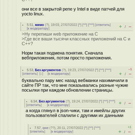
они все в закрытой репе у Intel в виде патчей для
yocto linux.
5.51
,
мимо
(
?
), 19:03, 27/07/2022 [
^
] [
^^
] [
^^^
] [
ответить
]
+
–
/
[
к модератору
]
>Ну перепиши web приложение на C
>Где все ваши тысячи классных приложений на С и
С++?
Норм такая подмена понятия. Сначала
вебприложения, потом просто приложения.
–1
5.53
,
Без аргументов
(
?
), 19:23, 27/07/2022 [
^
] [
^^
] [
^^^
]
+
–
[
ответить
]
[
↓
] [
к модератору
]
/
буквально пару мес назад вебманки нахимичили в
сайте ПР так, что мне показывались разные чужие
посылки при каждом обновлении страницы.
6.54
,
Без аргументов
(
?
), 19:24, 27/07/2022 [
^
] [
^^
] [
^^^
]
+
–
/
[
ответить
]
[
к модератору
]
а когда глянул в json-чики, там и имейлы других
пользователей спалили с другими их данными
+1
7.57
,
qwe
(
??
), 20:11, 27/07/2022 [
^
] [
^^
] [
^^^
]
+
–
[
ответить
]
[
к модератору
]
/