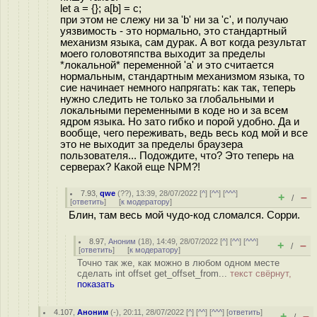
let a = {}; a[b] = c;
при этом не слежу ни за 'b' ни за 'c', и получаю
уязвимость - это нормально, это стандартный
механизм языка, сам дурак. А вот когда результат
моего головотяпства выходит за пределы
*локальной* переменной 'a' и это считается
нормальным, стандартным механизмом языка, то
сие начинает немного напрягать: как так, теперь
нужно следить не только за глобальными и
локальными переменными в коде но и за всем
ядром языка. Но зато гибко и порой удобно. Да и
вообще, чего переживать, ведь весь код мой и все
это не выходит за пределы браузера
пользователя... Подождите, что? Это теперь на
серверах? Какой еще NPM?!
7.93
,
qwe
(
??
), 13:39, 28/07/2022 [
^
] [
^^
] [
^^^
]
+
–
/
[
ответить
]
[
к модератору
]
Блин, там весь мой чудо-код сломался. Сорри.
8.97
,
Аноним
(
18
), 14:49, 28/07/2022 [
^
] [
^^
] [
^^^
]
+
–
/
[
ответить
]
[
к модератору
]
Точно так же, как можно в любом одном месте
сделать int offset get_offset_from...
текст свёрнут,
показать
4.107
,
Аноним
(
-
), 20:11, 28/07/2022 [
^
] [
^^
] [
^^^
] [
ответить
]
+
–