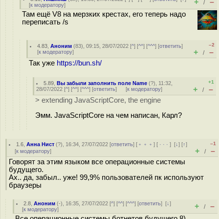
+
–
/
[
к модератору
]
Там ещё V8 на мерзких крестах, его теперь надо
переписать /s
–2
4.83
,
Аноним
(
83
), 09:15, 28/07/2022 [
^
] [
^^
] [
^^^
] [
ответить
]
+
–
[
к модератору
]
/
Так уже
https://bun.sh/
+1
5.89
,
Вы забыли заполнить поле Name
(
?
), 11:32,
+
–
28/07/2022 [
^
] [
^^
] [
^^^
] [
ответить
]
[
к модератору
]
/
> extending JavaScriptCore, the engine
Эмм. JavaScriptCore на чем написан, Карл?
–1
1.6
,
Анна Нист
(
?
), 16:34, 27/07/2022 [
ответить
] [
﹢﹢﹢
] [
· · ·
]
[
↓
] [
↑
]
+
–
[
к модератору
]
/
Говорят за этим языком все операционные системы
будущего.
Ах.. да, забыл.. уже! 99,9% пользователей пк используют
браузеры
2.8
,
Аноним
(
-
), 16:35, 27/07/2022 [
^
] [
^^
] [
^^^
] [
ответить
]
[
↓
]
+
–
/
[
к модератору
]
Все операционные системы ботнетов будущего 8)