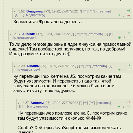
+6
3.52
,
Владимир
(
??
), 19:22, 27/07/2022 [
^
] [
^^
] [
^^^
] [
ответить
]
+
–
[
↑
] [
к модератору
]
/
Знаменитая Фракталова дырень ...
+1
2.17
,
Аноним
(
17
), 16:54, 27/07/2022 [
^
] [
^^
] [
^^^
] [
ответить
]
[
↓
] [
↑
]
+
–
[
к модератору
]
/
То ли дело remote дырень в ядре линукса на православной
сишечке! Там вообще root получают, но так, по-доброму!
И да, разумеется это другое))
+2
3.20
,
Аноним
(
20
), 16:59, 27/07/2022 [
^
] [
^^
] [
^^^
] [
ответить
]
[
↓
]
+
–
[
к модератору
]
/
ну перепиши linux kernel на JS, посмотрим какие там
будут уязвимости. И переписать надо так, чтоб
запускался на голом железе и можно было в нем
запустить эту твою нодужыэс
–7
4.27
,
Аноним
(
27
), 17:22, 27/07/2022 [
^
] [
^^
] [
^^^
] [
ответить
]
+
–
[
↓
] [
к модератору
]
/
Ну перепиши web приложение на C, посмотрим какие
там будут уязвимости и сколько 😂😂😂
Слабо? Хейтеры JavaScript только языком чесать
умеют?