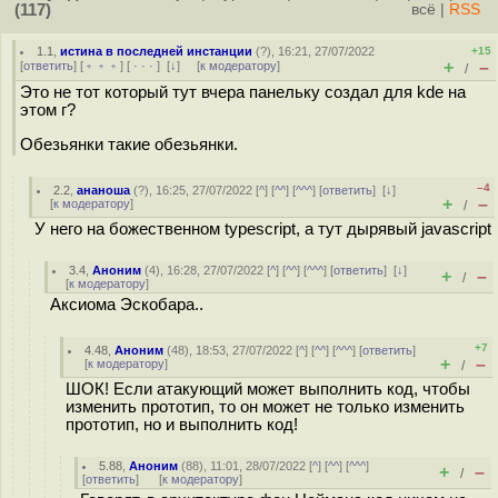
(117)
всё
|
RSS
1.1
,
истина в последней инстанции
(
?
), 16:21, 27/07/2022
+15
+
–
[
ответить
] [
﹢﹢﹢
] [
· · ·
]
[
↓
] [
к модератору
]
/
Это не тот который тут вчера панельку создал для kde на
этом г?
Обезьянки такие обезьянки.
–4
2.2
,
ананоша
(
?
), 16:25, 27/07/2022 [
^
] [
^^
] [
^^^
] [
ответить
]
[
↓
]
+
–
[
к модератору
]
/
У него на божественном typescript, а тут дырявый javascript
3.4
,
Аноним
(
4
), 16:28, 27/07/2022 [
^
] [
^^
] [
^^^
] [
ответить
]
[
↓
]
+
–
/
[
к модератору
]
Аксиома Эскобара..
+7
4.48
,
Аноним
(
48
), 18:53, 27/07/2022 [
^
] [
^^
] [
^^^
] [
ответить
]
+
–
[
к модератору
]
/
ШОК! Если атакующий может выполнить код, чтобы
изменить прототип, то он может не только изменить
прототип, но и выполнить код!
5.88
,
Аноним
(
88
), 11:01, 28/07/2022 [
^
] [
^^
] [
^^^
]
+
–
/
[
ответить
]
[
к модератору
]