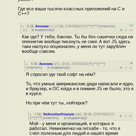
Где все ваши тысячи классных приложений на С и
С++?
+3
5.28
,
Аноним
(
-
), 17:28, 27/07/2022 [
^
] [
^^
] [
^^^
] [
ответить
]
+
–
[
↓
] [
к модератору
]
/
Как где? У тебя, баклан. Ты бы без сишечки сюда на
опеннетик вообще пискнуть не смог. А вот JS здесь
таки наглухо опционален, у меня он тут зарублен
вообще совсем.
–4
6.36
,
Аноним
(
27
), 18:10, 27/07/2022 [
^
] [
^^
] [
^^^
]
+
–
[
ответить
]
[
к модератору
]
/
Я спросил где твой софт на нём?
То, что умные американские дяди написали и ядро,
и браузер, и ОС когда и в помине JS не было, это я
в курсе.
Но при чём тут ты, хейтерок?
7.46
,
YetAnotherOnanym
(
ok
), 18:39, 27/07/2022 [
^
]
+
–
/
[
^^
] [
^^^
] [
ответить
]
[
к модератору
]
Мой - у меня и организаций, в которых я
работал. Немножечко на гитхабе - то, что я
счёл полезным для людей и нашёл время