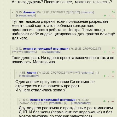
А что за дырень? Посвяти на нее, может ссылка есть?
+1
3.25
,
Аноним
(
25
), 17:05, 27/07/2022 [
^
] [
^^
] [
^^^
] [
ответить
]
+
–
[
к модератору
]
/
Тут нет никакой дырени, если приложение разрешает
менять свой код то это проблема конкретного
приложения, просто ребята из Центра Гельмгольца
набивают себе индекс цитирования для грантов или ещё
для чего.
+1
3.41
,
истина в последней инстанции
(
?
), 18:28, 27/07/2022 [
^
]
+
–
[
^^
] [
^^^
] [
ответить
]
[
к модератору
]
/
Толи дело раст. Ни одного проекта законченного так и не
появилось. Мертвячина.
+1
4.55
,
Анонн
(
?
), 19:27, 27/07/2022 [
^
] [
^^
] [
^^^
] [
ответить
]
[
↓
]
+
–
[
к модератору
]
/
Один аноним при упоминании Си не смог не
стригерится и не написать про раст.
И у него отвалились жoпа :(
5.61
,
истина в последней инстанции
(
?
), 21:30,
+
–
/
27/07/2022 [
^
] [
^^
] [
^^^
] [
ответить
]
[
↓
] [
к модератору
]
Другое дело растоман с враждённым растоманским
ДЦП. И без жопы (перманентное недержание) и без
мозгов (вытекли до того как запустился)