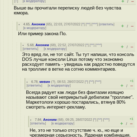
+
–
[
↑
] [
к модератору
]
/
Выше вы прочитали переписку людей без чувства
юмора.
4.65
,
Аноним
(
65
), 22:03, 27/07/2022 [
^
] [
^^
] [
^^^
] [
ответить
]
+
–
/
[
к модератору
]
Или пример закона По.
5.68
,
Аноним
(
68
), 22:52, 27/07/2022 [
^
] [
^^
] [
^^^
]
+
–
/
[
ответить
]
[
к модератору
]
Это вряд ли, не тот сайт. Ты тут напиши, что консоль
DOS лучше консоли Linux потому что экономно
расходует память - увидишь как радостно поведутся
на троллинг в ветке на сотню комментариев.
+1
6.78
,
мевин
(
?
), 08:53, 28/07/2022 [
^
] [
^^
] [
^^^
]
+
–
[
ответить
]
[
к модератору
]
/
Всегда радует как люди без фантазии изящно
называют свой неприкрытый дебилизм "троллинг".
Маркетологи хорошо постарались, втянув 80%
смотреть интернет-рекламу.
+1
7.84
,
Аноним
(
68
), 09:25, 28/07/2022 [
^
] [
^^
] [
^^^
]
+
–
[
ответить
]
[
к модератору
]
/
Не, это не только отсутствие ч. ю., но еще и
чрезмерная серьезность. Ядреная комбинация.