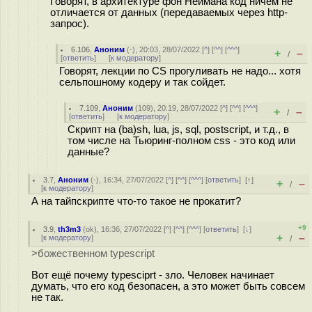
Говорят, в архитектуре фон Неймана код ничем не
отличается от данных (передаваемых через http-
запрос).
6.106
,
Аноним
(
-
), 20:03, 28/07/2022 [
^
] [
^^
] [
^^^
]
+
–
/
[
ответить
]
[
к модератору
]
Говорят, лекции по CS прогуливать не надо... хотя
сельпошному кодеру и так сойдет.
7.109
,
Аноним
(
109
), 20:19, 28/07/2022 [
^
] [
^^
] [
^^^
]
+
–
/
[
ответить
]
[
к модератору
]
Скрипт на (ba)sh, lua, js, sql, postscript, и т.д., в
том числе на Тьюринг-полном css - это код или
данные?
3.7
,
Аноним
(
-
), 16:34, 27/07/2022 [
^
] [
^^
] [
^^^
] [
ответить
]
[
↑
]
+
–
/
[
к модератору
]
А на тайпскрипте что-то такое не прокатит?
+9
3.9
,
th3m3
(
ok
), 16:36, 27/07/2022 [
^
] [
^^
] [
^^^
] [
ответить
]
[
↓
]
+
–
[
к модератору
]
/
>божественном typescript
Вот ещё почему typesciprt - зло. Человек начинает
думать, что его код безопасен, а это может быть совсем
не так.