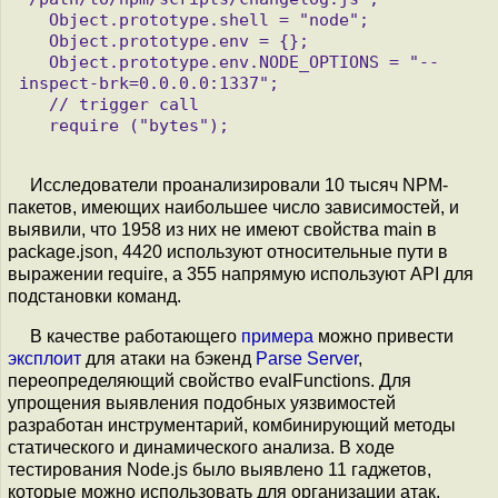
   Object.prototype.shell = "node";

   Object.prototype.env = {};

   Object.prototype.env.NODE_OPTIONS = "--
inspect-brk=0.0.0.0:1337";

   // trigger call

   require ("bytes");

Исследователи проанализировали 10 тысяч NPM-
пакетов, имеющих наибольшее число зависимостей, и
выявили, что 1958 из них не имеют свойства main в
package.json, 4420 используют относительные пути в
выражении require, а 355 напрямую используют API для
подстановки команд.
В качестве работающего
примера
можно привести
эксплоит
для атаки на бэкенд
Parse Server
,
переопределяющий свойство evalFunctions. Для
упрощения выявления подобных уязвимостей
разработан инструментарий, комбинирующий методы
статического и динамического анализа. В ходе
тестирования Node.js было выявлено 11 гаджетов,
которые можно использовать для организации атак,