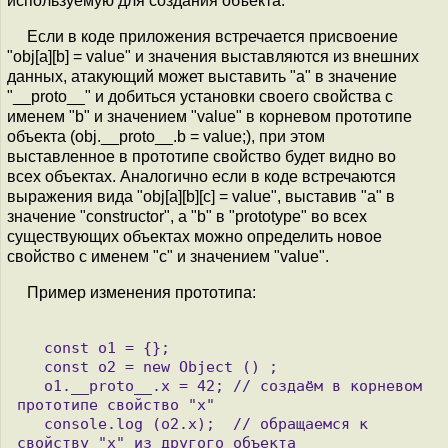
используемую для создания объекта.
Если в коде приложения встречается присвоение
"obj[a][b] = value" и значения выставляются из внешних
данных, атакующий может выставить "a" в значение
"__proto__" и добиться установки своего свойства с
именем "b" и значением "value" в корневом прототипе
объекта (obj.__proto__.b = value;), при этом
выставленное в прототипе свойство будет видно во
всех объектах. Аналогично если в коде встречаются
выражения вида "obj[a][b][c] = value", выставив "a" в
значение "constructor", а "b" в "prototype" во всех
существующих объектах можно определить новое
свойство с именем "c" и значением "value".
Пример изменения прототипа:
   const o1 = {};

   const o2 = new Object () ;

   o1.__proto__.x = 42; // создаём в корневом 
прототипе свойство "x" 

   console.log (o2.x);  // обращаемся к 
свойству "x" из другого объекта
