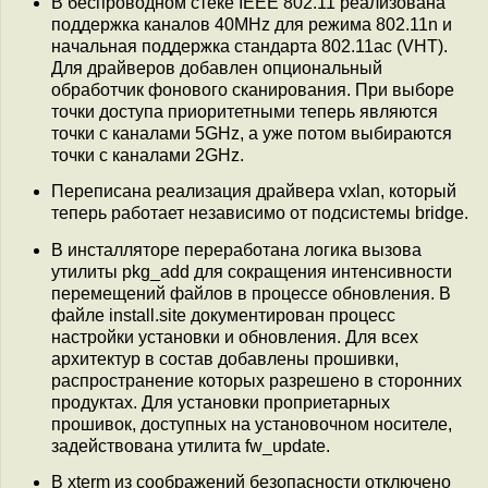
В беспроводном стеке IEEE 802.11 реализована
поддержка каналов 40MHz для режима 802.11n и
начальная поддержка стандарта 802.11ac (VHT).
Для драйверов добавлен опциональный
обработчик фонового сканирования. При выборе
точки доступа приоритетными теперь являются
точки с каналами 5GHz, а уже потом выбираются
точки с каналами 2GHz.
Переписана реализация драйвера vxlan, который
теперь работает независимо от подсистемы bridge.
В инсталляторе переработана логика вызова
утилиты pkg_add для сокращения интенсивности
перемещений файлов в процессе обновления. В
файле install.site документирован процесс
настройки установки и обновления. Для всех
архитектур в состав добавлены прошивки,
распространение которых разрешено в сторонних
продуктах. Для установки проприетарных
прошивок, доступных на установочном носителе,
задействована утилита fw_update.
В xterm из соображений безопасности отключено