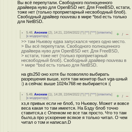
Вы всё перепутали. Свободного полноценного
драйвера нуво для OpenBSD нет. Для FreeBSD, кстати,
тоже нет (только проприетарный несвободный блоб).
Свободный драйвер nouveau в мире *bsd есть только
для NetBSD.
5.48
,
Аноним
(
2
), 14:21, 22/04/2022 [
^
] [
^^
] [
^^^
] [
ответить
]
+
–
/
[
к модератору
]
>> там Ньювоу едва запускался через одно место.
> Вы всё перепутали. Свободного полноценного
драйвера нуво для OpenBSD нет. Для FreeBSD,
> кстати, тоже нет (только проприетарный
несвободный блоб). Свободный драйвер nouveau в
> мире *bsd есть только для NetBSD.
на gts250 оно хотя бы позволяло выбирать
разрешения выше, хотя там монитор был vga-шный
:) а сейчас выше 1024x768 не выбирается :(
5.49
,
Аноним
(
1
), 14:28, 22/04/2022 [
^
] [
^^
] [
^^^
] [
ответить
]
+
–
/
[
к модератору
]
хз,я привык если не блоб, то Ньювоу. Может и вовсе
веса какая то там имеется. На Бзду блоб точно
ставится,а с Опенком не все так просто. Что то там
было,а про ускорение всякое я только читал. О чем
читал о том и написал.D