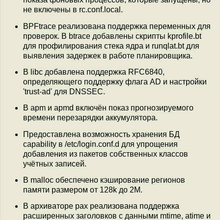
не включены в rc.conf.local.
BPFtrace реализована поддержка переменных для
проверок. В btrace добавлены скрипты kprofile.bt
для профилирования стека ядра и runqlat.bt для
выявления задержек в работе планировщика.
В libc добавлена поддержка RFC6840,
определяющего поддержку флага AD и настройки
'trust-ad' для DNSSEC.
В apm и apmd включён показ прогнозируемого
времени перезарядки аккумулятора.
Предоставлена возможность хранения БД
capability в /etc/login.conf.d для упрощения
добавления из пакетов собственных классов
учётных записей.
В malloc обеспечено кэширование регионов
памяти размером от 128k до 2M.
В архиваторе pax реализована поддержка
расширенных заголовков с данными mtime, atime и