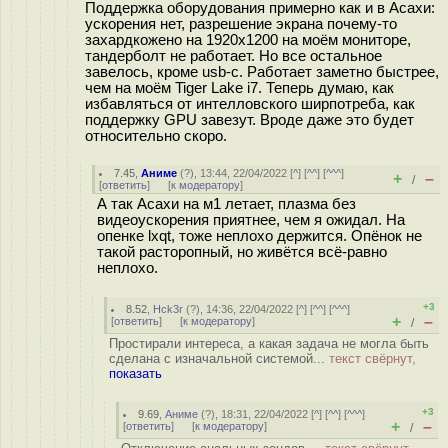
Поддержка оборудования примерно как и в Асахи:
ускорения нет, разрешение экрана почему-то
захардкожено на 1920х1200 на моём мониторе,
тандерболт не работает. Но все остальное
завелось, кроме usb-c. Работает заметно быстрее,
чем на моём Tiger Lake i7. Теперь думаю, как
избавляться от интелловского ширпотреба, как
поддержку GPU завезут. Вроде даже это будет
относительно скоро.
7.45
,
Аниме
(
?
), 13:44, 22/04/2022 [
^
] [
^^
] [
^^^
]
+
–
/
[
ответить
]
[
к модератору
]
А так Асахи на м1 летает, плазма без
видеоускорения приятнее, чем я ожидал. На
опенке lxqt, тоже неплохо держится. Опёнок не
такой расторопный, но живётся всё-равно
неплохо.
+3
8.52
,
Hck3r
(
?
), 14:36, 22/04/2022 [
^
] [
^^
] [
^^^
]
+
–
[
ответить
]
[
к модератору
]
/
Простирали интереса, а какая задача не могла быть
сделана с изначальной системой...
текст свёрнут,
показать
+3
9.69
,
Аниме
(
?
), 18:31, 22/04/2022 [
^
] [
^^
] [
^^^
]
+
–
[
ответить
]
[
к модератору
]
/