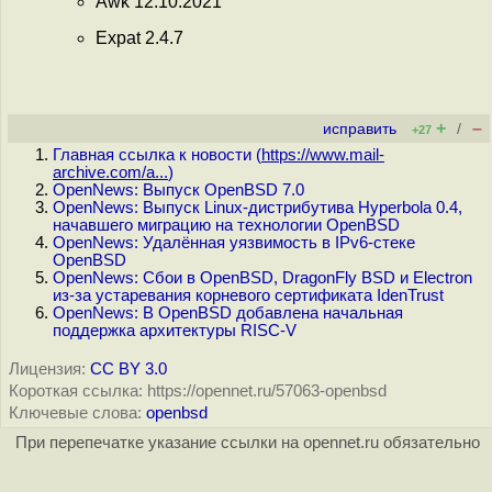
Awk 12.10.2021
Expat 2.4.7
+
–
исправить
/
+27
Главная ссылка к новости (
https://www.mail-
archive.com/a...
)
OpenNews: Выпуск OpenBSD 7.0
OpenNews: Выпуск Linux-дистрибутива Hyperbola 0.4,
начавшего миграцию на технологии OpenBSD
OpenNews: Удалённая уязвимость в IPv6-стеке
OpenBSD
OpenNews: Сбои в OpenBSD, DragonFly BSD и Electron
из-за устаревания корневого сертификата IdenTrust
OpenNews: В OpenBSD добавлена начальная
поддержка архитектуры RISC-V
Лицензия:
CC BY 3.0
Короткая ссылка: https://opennet.ru/57063-openbsd
Ключевые слова:
openbsd
При перепечатке указание ссылки на opennet.ru обязательно