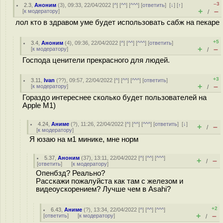
–3
2.3
,
Аноним
(
3
), 09:33, 22/04/2022 [
^
] [
^^
] [
^^^
] [
ответить
]
[
↓
] [
↑
]
+
–
[
к модератору
]
/
лол кто в здравом уме будет использовать сабж на пекаре
+5
3.4
,
Аноним
(
4
), 09:36, 22/04/2022 [
^
] [
^^
] [
^^^
] [
ответить
]
+
–
[
к модератору
]
/
Господа ценители прекрасного для людей.
+3
3.11
,
Ivan
(
??
), 09:57, 22/04/2022 [
^
] [
^^
] [
^^^
] [
ответить
]
+
–
[
к модератору
]
/
Гораздо интереснее сколько будет пользователей на
Apple M1)
4.24
,
Аниме
(
?
), 11:26, 22/04/2022 [
^
] [
^^
] [
^^^
] [
ответить
]
[
↓
]
+
–
/
[
к модератору
]
Я юзаю на м1 минике, мне норм
5.37
,
Аноним
(
37
), 13:11, 22/04/2022 [
^
] [
^^
] [
^^^
]
+
–
/
[
ответить
]
[
к модератору
]
Опенбзд? Реально?
Расскажи пожалуйста как там с железом и
видеоускорением? Лучше чем в Asahi?
+2
6.43
,
Аниме
(
?
), 13:34, 22/04/2022 [
^
] [
^^
] [
^^^
]
+
–
[
ответить
]
[
к модератору
]
/