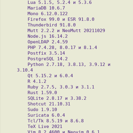
    Lua 5.1.5, 5.2.4 и 5.3.6

    MariaDB 10.6.7

    Mono 6.12.0.122

    Firefox 99.0 и ESR 91.8.0

    Thunderbird 91.8.0

    Mutt 2.2.2 и NeoMutt 20211029

    Node.js 16.14.2

    OpenLDAP 2.4.59

    PHP 7.4.28, 8.0.17 и 8.1.4

    Postfix 3.5.14

    PostgreSQL 14.2

    Python 2.7.18, 3.8.13, 3.9.12 и 
3.10.4

    Qt 5.15.2 и 6.0.4

    R 4.1.2

    Ruby 2.7.5, 3.0.3 и 3.1.1

    Rust 1.59.0

    SQLite 2.8.17 и 3.38.2

    Shotcut 21.10.31

    Sudo 1.9.10

    Suricata 6.0.4

    Tcl/Tk 8.5.19 и 8.6.8

    TeX Live 2021

    Vim 8.2.4600 и Neovim 0.6.1
