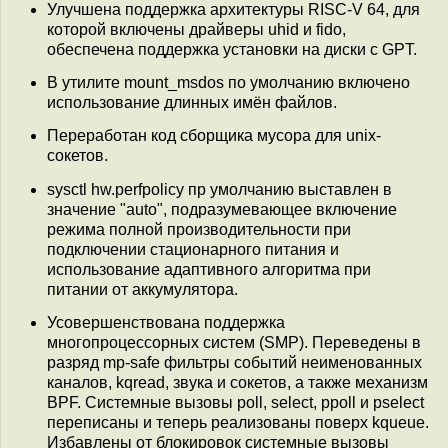
Улучшена поддержка архитектуры RISC-V 64, для
которой включены драйверы uhid и fido,
обеспечена поддержка установки на диски с GPT.
В утилите mount_msdos по умолчанию включено
использование длинных имён файлов.
Переработан код сборщика мусора для unix-
сокетов.
sysctl hw.perfpolicy пр умолчанию выставлен в
значение "auto", подразумевающее включение
режима полной производительности при
подключении стационарного питания и
использование адаптивного алгоритма при
питании от аккумулятора.
Усовершенствована поддержка
многопроцессорных систем (SMP). Переведены в
разряд mp-safe фильтры событий неименованных
каналов, kqread, звука и сокетов, а также механизм
BPF. Системные вызовы poll, select, ppoll и pselect
переписаны и теперь реализованы поверх kqueue.
Избавлены от блокировок системные вызовы