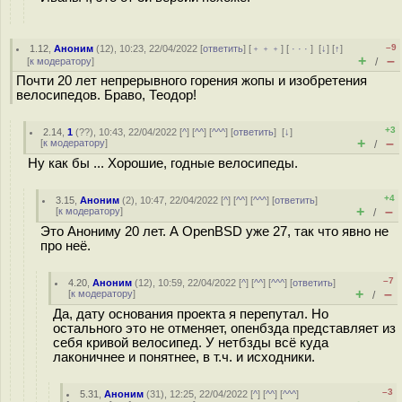
–9
1.12
,
Аноним
(
12
), 10:23, 22/04/2022 [
ответить
] [
﹢﹢﹢
] [
· · ·
]
[
↓
] [
↑
]
+
–
[
к модератору
]
/
Почти 20 лет непрерывного горения жопы и изобретения
велосипедов. Браво, Теодор!
+3
2.14
,
1
(
??
), 10:43, 22/04/2022 [
^
] [
^^
] [
^^^
] [
ответить
]
[
↓
]
+
–
[
к модератору
]
/
Ну как бы ... Хорошие, годные велосипеды.
+4
3.15
,
Аноним
(
2
), 10:47, 22/04/2022 [
^
] [
^^
] [
^^^
] [
ответить
]
+
–
[
к модератору
]
/
Это Анониму 20 лет. А OpenBSD уже 27, так что явно не
про неё.
–7
4.20
,
Аноним
(
12
), 10:59, 22/04/2022 [
^
] [
^^
] [
^^^
] [
ответить
]
+
–
[
к модератору
]
/
Да, дату основания проекта я перепутал. Но
остального это не отменяет, опенбзда представляет из
себя кривой велосипед. У нетбзды всё куда
лаконичнее и понятнее, в т.ч. и исходники.
–3
5.31
,
Аноним
(
31
), 12:25, 22/04/2022 [
^
] [
^^
] [
^^^
]