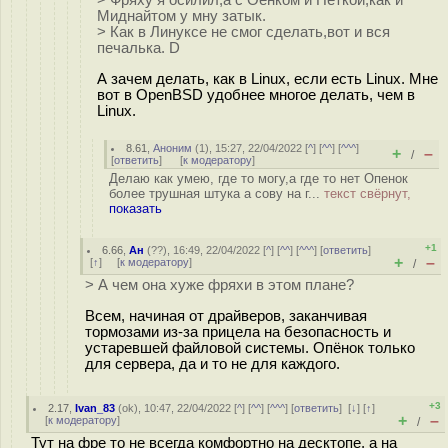
> Фряху я осилил,а с Оенком и Неткой,как и
Миднайтом у мну затык.
> Как в Линуксе не смог сделать,вот и вся
печалька. D
А зачем делать, как в Linux, если есть Linux. Мне
вот в OpenBSD удобнее многое делать, чем в
Linux.
8.61
,
Аноним
(
1
), 15:27, 22/04/2022 [
^
] [
^^
] [
^^^
]
+
–
/
[
ответить
]
[
к модератору
]
Делаю как умею, где то могу,а где то нет Опенок
более трушная штука а сову на г...
текст свёрнут,
показать
+1
6.66
,
Ан
(
??
), 16:49, 22/04/2022 [
^
] [
^^
] [
^^^
] [
ответить
]
+
–
[
↑
] [
к модератору
]
/
> А чем она хуже фряхи в этом плане?
Всем, начиная от драйверов, заканчивая
тормозами из-за прицела на безопасность и
устаревшей файловой системы. Опёнок только
для сервера, да и то не для каждого.
+3
2.17
,
Ivan_83
(
ok
), 10:47, 22/04/2022 [
^
] [
^^
] [
^^^
] [
ответить
]
[
↓
] [
↑
]
+
–
[
к модератору
]
/
Тут на фре то не всегда комфортно на десктопе, а на