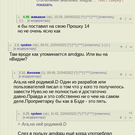
Отключение анальных зондов ...
текст свёрнут,
показать
4.98
,
жявамэн
(
ok
), 15:29, 26/04/2022 [
^
] [
^^
] [
^^^
] [
ответить
]
+
–
/
[
↑
] [
к модератору
]
я бы поставил на свою Прошку 14
но не очень ясно как
2.6
,
ryoken
(
ok
), 09:41, 22/04/2022 [
^
] [
^^
] [
^^^
] [
ответить
]
[
↓
] [
↑
]
+
–
/
[
к модератору
]
Там вроде как упоминается amdgpu. Или вы на
нВидии?
3.10
,
Аноним
(
1
), 09:49, 22/04/2022 [
^
] [
^^
] [
^^^
] [
ответить
]
+
–
/
[
к модератору
]
Ага,на ней родимой.D Один из разрабов или
пользователей писал о том что у кого то получилось
завести Нуво.но не полностью и достаточно
давно.Правда и это собственно ни о чем на самом
деле.Проприетарку бы как в Бзде - это пять.
+1
4.25
,
ryoken
(
ok
), 11:42, 22/04/2022 [
^
] [
^^
] [
^^^
] [
ответить
]
+
–
[
к модератору
]
/
> Ага,на ней родимой.D
Слез в пользу amdgpu ещё когда употреблял