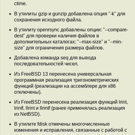
ctime.
В утилиты gzip и gunzip добавлена опция "-k" для
сохранения исходного файла.
В утилиту openrsync добавлены опции: "--compare-
dest" для проверки наличия файлов в
дополнительных каталогах; "--max-size" и "--min-
size" для ограничения размера файлов.
Добавлена команда seq для вывода
последовательностей чисел.
Из FreeBSD 13 перенесена универсальная
программная реализация тригонометрических
функций (реализации на ассемблере для x86
отключены).
Из FreeBSD перенесена реализация функций lrint,
lrintf, llrint и llrintf (ранее применялась реализация
из NetBSD).
В утилите fdisk отмечены многочисленные
изменения и исправления, связанные с работой с