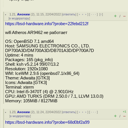
1.21
,
Аноним
(
2
), 11:15, 22/04/2022 [
ответить
] [
﹢﹢﹢
] [
· · ·
]
[
↑
]
+
–
/
[
к модератору
]
https://bsd-hardware.info/?probe=22febd212f
wifi Atheros AR9462 не работает
OS: OpenBSD 7.1 amd64
Host: SAMSUNG ELECTRONICS CO., LTD.
DP700A3D/DM700A3D/DB701A3D/DP700A7D
Uptime: 4 mins
Packages: 165 (pkg_info)
Shell: ksh v5.2.14 99/07/13.2
Resolution: 1920x1080
WM: IceWM 2.9.6 (openbsd7.1/x86_64)
Theme: Adwaita [GTK3]
Icons: Adwaita [GTK3]
Terminal: xterm
CPU: Intel i5-3470T (4) @ 2.901GHz
GPU: AMD TURKS (DRM 2.50.0 / 7.1, LLVM 13.0.0)
Memory: 105MiB / 8127MiB
+1
1.23
,
Аноним
(
2
), 11:24, 22/04/2022 [
ответить
] [
﹢﹢﹢
] [
· · ·
]
+
–
[
к модератору
]
/
https://bsd-hardware.info/?probe=68d0bf2a99