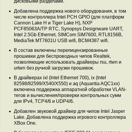
дисковыми разделами.
Добавлена поддержка нового оборудования, в том
числе контроллера Intel PCH GPIO (для платформ
Cannon Lake H и Tiger Lake H), NXP
PCF85063A/TP RTC, Synopsys Designware UART,
Intel 2.5Gb Ethernet, SIMCom SIM7600, RTL8156B,
MediaTek MT7601U USB wifi, BCM4387 wifi.
В состав включены перелицензированные
прошивки для беспроводных чипов Realtek,
позволяющие использовать драйверы rsu, rtwn и
urtwn без ручной загрузки прошивок.
В драйверах ixl (Intel Ethernet 700), ix (Intel
82598/82599/X540/X550) и aq (Aquantia AQC1xx)
включена поддержка аппаратной обработки VLAN-
тегов и вычисления/проверки контрольных сумм
для IPv4, TCP4/6 и UDP4/6.
Добавлен звуковой драйвер для чипов Intel Jasper
Lake. Добавлена поддержка игрового контроллера
XBox One.