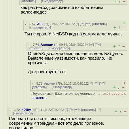
+
–
[
ответить
]
[
к модератору
]
/
как раз нетбзд занимается изобретением
велосипедов
+1
6.57
,
Ан
(
??
), 14:56, 22/04/2022 [
^
] [
^^
] [
^^^
] [
ответить
]
+
–
[
к модератору
]
/
Ты не прав. У NetBSD код на самом деле лучше.
7.74
,
Аноним
(
-
), 09:34, 23/04/2022 [
^
] [
^^
] [
^^^
]
+
–
/
[
ответить
]
[
к модератору
]
ОпенБЗДы самая безопасная из всех БЗДунов.
Выявленные уязвимости, как правило, не
критичны.
Да зравствует Тео!
–1
8.79
,
Аноним
(
79
), 20:17, 23/04/2022 [
^
] [
^^
] [
^^^
]
+
–
[
ответить
]
[
к модератору
]
/
Неуловимый Джо такой неуловимый ...
текст свёрнут,
показать
2.22
,
n00by
(
ok
), 11:19, 22/04/2022 [
^
] [
^^
] [
^^^
] [
ответить
]
[
↑
]
+
–
/
[
к модератору
]
Рисовал бы он сеты иконок, отвечающие
современным трендам - вот это дело полезное,
сразу видно.