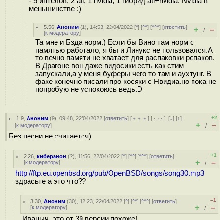
- 5 интелов, 2 ati, 1 nvidia, 1 гибрид ati+nvidia. Nvidia в
меньшинстве :)
5.56
,
Аноним
(
1
), 14:53, 22/04/2022 [
^
] [
^^
] [
^^^
] [
ответить
]
+
–
/
[
к модератору
]
Та мне и Бзда норм.) Если бы Вино там норм с
памятью работало, я бы и Линукс не пользовался.А
то вечно памяти не хватает для распаковки репаков.
В Драгоне вон даже видосики есть как стим
запускали,а у меня буферы чего то там и аухтунг. В
факе конечно писали про косяки с Нвидиа.но пока не
попробую не успокоюсь ведь.D
+2
1.9
,
Аноним
(
9
), 09:48, 22/04/2022 [
ответить
] [
﹢﹢﹢
] [
· · ·
]
[
↓
] [
↑
]
+
–
[
к модератору
]
/
Без песни не считается)
+1
2.26
,
киберанон
(
?
), 11:56, 22/04/2022 [
^
] [
^^
] [
^^^
] [
ответить
]
+
–
[
к модератору
]
/
http://ftp.eu.openbsd.org/pub/OpenBSD/songs/song30.mp3
здрасьте а это что??
–1
3.30
,
Аноним
(
30
), 12:23, 22/04/2022 [
^
] [
^^
] [
^^^
] [
ответить
]
+
–
[
к модератору
]
/
Иваныч, это от 3й версии похоже!