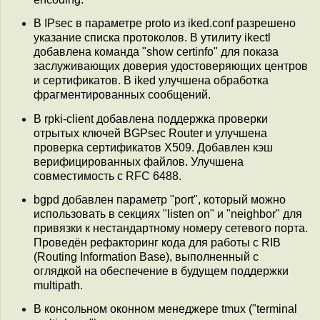
В IPsec в параметре proto из iked.conf разрешено
указание списка протоколов. В утилиту ikectl
добавлена команда "show certinfo" для показа
заслуживающих доверия удостоверяющих центров
и сертификатов. В iked улучшена обработка
фрагментированных сообщений.
В rpki-client добавлена поддержка проверки
отрытых ключей BGPsec Router и улучшена
проверка сертификатов X509. Добавлен кэш
верифицированных файлов. Улучшена
совместимость с RFC 6488.
bgpd добавлен параметр "port", который можно
использовать в секциях "listen on" и "neighbor" для
привязки к нестандартному номеру сетевого порта.
Проведён рефакторинг кода для работы с RIB
(Routing Information Base), выполненный с
оглядкой на обеспечение в будущем поддержки
multipath.
В консольном оконном менеджере tmux ("terminal