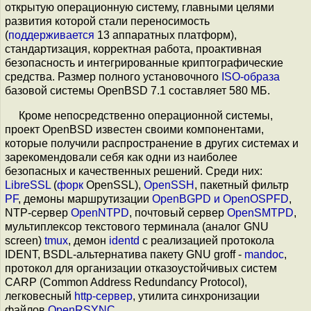
открытую операционную систему, главными целями
развития которой стали переносимость
(
поддерживается
13 аппаратных платформ),
стандартизация, корректная работа, проактивная
безопасность и интегрированные криптографические
средства. Размер полного установочного
ISO-образа
базовой системы OpenBSD 7.1 составляет 580 МБ.
Кроме непосредственно операционной системы,
проект OpenBSD известен своими компонентами,
которые получили распространение в других системах и
зарекомендовали себя как одни из наиболее
безопасных и качественных решений. Среди них:
LibreSSL
(
форк
OpenSSL),
OpenSSH
, пакетный фильтр
PF
, демоны маршрутизации
OpenBGPD и OpenOSPFD
,
NTP-сервер
OpenNTPD
, почтовый сервер
OpenSMTPD
,
мультиплексор текстового терминала (аналог GNU
screen)
tmux
, демон
identd
с реализацией протокола
IDENT, BSDL-альтернатива пакету GNU groff -
mandoc
,
протокол для организации отказоустойчивых систем
CARP (Common Address Redundancy Protocol),
легковесный
http-сервер
, утилита синхронизации
файлов
OpenRSYNC
.