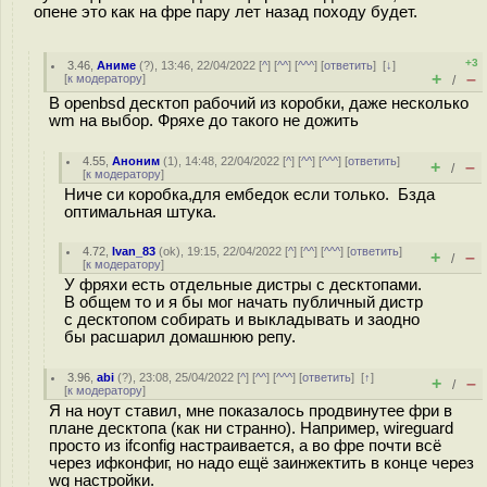
опене это как на фре пару лет назад походу будет.
+3
3.46
,
Аниме
(
?
), 13:46, 22/04/2022 [
^
] [
^^
] [
^^^
] [
ответить
]
[
↓
]
+
–
[
к модератору
]
/
В openbsd десктоп рабочий из коробки, даже несколько
wm на выбор. Фряхе до такого не дожить
4.55
,
Аноним
(
1
), 14:48, 22/04/2022 [
^
] [
^^
] [
^^^
] [
ответить
]
+
–
/
[
к модератору
]
Ниче си коробка,для ембедок если только. Бзда
оптимальная штука.
4.72
,
Ivan_83
(
ok
), 19:15, 22/04/2022 [
^
] [
^^
] [
^^^
] [
ответить
]
+
–
/
[
к модератору
]
У фряхи есть отдельные дистры с десктопами.
В общем то и я бы мог начать публичный дистр
с десктопом собирать и выкладывать и заодно
бы расшарил домашнюю репу.
3.96
,
abi
(
?
), 23:08, 25/04/2022 [
^
] [
^^
] [
^^^
] [
ответить
]
[
↑
]
+
–
/
[
к модератору
]
Я на ноут ставил, мне показалось продвинутее фри в
плане десктопа (как ни странно). Например, wireguard
просто из ifconfig настраивается, а во фре почти всё
через ифконфиг, но надо ещё заинжектить в конце через
wg настройки.