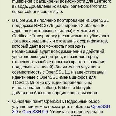
multiplexer") расширены возможности для цветного
вывода. Добавлены команды pane-border-format,
cursor-colour и cursor-style.
В LibreSSL выполнено портирование из OpenSSL
поддержки RFC 3779 (расширения X.509 для IP-
адресов и автономных систем) и механизма
Certificate Transparency (независимого публичного
лога всех выданных и отозванных сертификатов,
который даёт возможность проводить
независимый аудит всех изменений и действий
удостоверяющих центров, и позволяет сразу
отслеживать любые попытки скрытого создания
поддельных записей). Значительно улучшена
совместимость с OpenSSL 1.1 и задействованы
идентичные с OpenSSL имена шифров для
TLSv1.3. Многие функции переведены на
использование calloc(). В libssl и libcrypto
добавлена большая порция новых вызовов.
Обновлён пакет OpenSSH. Подробный обзор
улучшений можно посмотреть в обзорах
OpenSSH
8.9
и
OpenSSH 9.0
. Утилита scp переведена по