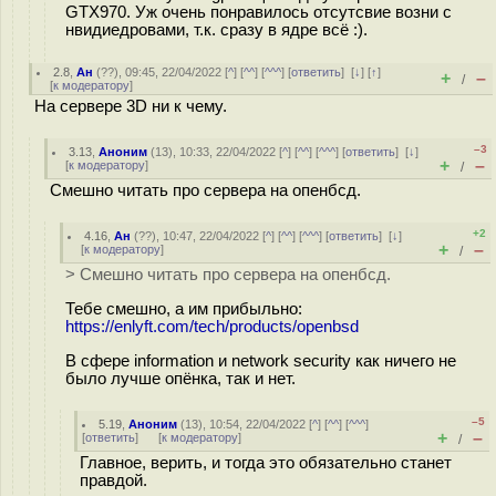
GTX970. Уж очень понравилось отсутсвие возни с
нвидиедровами, т.к. сразу в ядре всё :).
2.8
,
Ан
(
??
), 09:45, 22/04/2022 [
^
] [
^^
] [
^^^
] [
ответить
]
[
↓
] [
↑
]
+
–
/
[
к модератору
]
На сервере 3D ни к чему.
–3
3.13
,
Аноним
(
13
), 10:33, 22/04/2022 [
^
] [
^^
] [
^^^
] [
ответить
]
[
↓
]
+
–
[
к модератору
]
/
Смешно читать про сервера на опенбсд.
+2
4.16
,
Ан
(
??
), 10:47, 22/04/2022 [
^
] [
^^
] [
^^^
] [
ответить
]
[
↓
]
+
–
[
к модератору
]
/
> Смешно читать про сервера на опенбсд.
Тебе смешно, а им прибыльно:
https://enlyft.com/tech/products/openbsd
В сфере information и network security как ничего не
было лучше опёнка, так и нет.
–5
5.19
,
Аноним
(
13
), 10:54, 22/04/2022 [
^
] [
^^
] [
^^^
]
+
–
[
ответить
]
[
к модератору
]
/
Главное, верить, и тогда это обязательно станет
правдой.