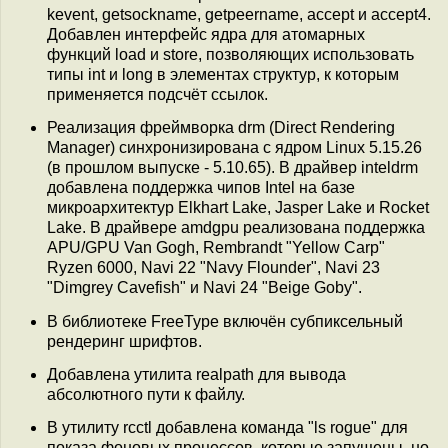
kevent, getsockname, getpeername, accept и accept4.
Добавлен интерфейс ядра для атомарных
функций load и store, позволяющих использовать
типы int и long в элементах структур, к которым
применяется подсчёт ссылок.
Реализация фреймворка drm (Direct Rendering
Manager) синхронизирована с ядром Linux 5.15.26
(в прошлом выпуске - 5.10.65). В драйвер inteldrm
добавлена поддержка чипов Intel на базе
микроархитектур Elkhart Lake, Jasper Lake и Rocket
Lake. В драйвере amdgpu реализована поддержка
APU/GPU Van Gogh, Rembrandt "Yellow Carp"
Ryzen 6000, Navi 22 "Navy Flounder", Navi 23
"Dimgrey Cavefish" и Navi 24 "Beige Goby".
В библиотеке FreeType включён субпиксельный
рендеринг шрифтов.
Добавлена утилита realpath для вывода
абсолютного пути к файлу.
В утилиту rcctl добавлена команда "ls rogue" для
показа фоновых процессов, которые запущены, но