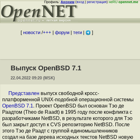
Профиль:
Аноним
(
вход
|
регистрация
)
неRU
opennet.me
[
новости
/
+++
|
форум
|
теги
|
]
Выпуск OpenBSD 7.1
22.04.2022 09:20 (MSK)
Представлен
выпуск свободной кросс-
платформенной UNIX-подобной операционной системы
OpenBSD 7.1
. Проект OpenBSD был основан Тэо де
Раадтом (Theo de Raadt) в 1995 году после конфликта с
разработчиками NetBSD, в результате которого для Тэо
был закрыт доступ к CVS репозиторию NetBSD. После
этого Тэо де Раадт с группой единомышленников
создал на базе дерева исходных текстов NetBSD новую