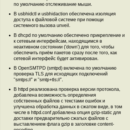
по умолчанию отслеживание мыши.
В usbhidctl и usbhidaction обеспечена изоляция
доступа к файловой системе при помощи
системного вызова unveil.
В dhcpd по умолчанию обеспечено прикрепление и
к сетевым интерфейсам, находящимся в
неактивном состоянии ('down') для того, чтобы
обеспечить приём пакетов сразу после того, как
сетевой интерфейс будет активирован.
В OpenSMTPD (smtpd) включена по умолчанию
проверка TLS для исходящих подключений
"smtps://" и "smtp+tls://".
В httpd реализована проверка версии протокола,
добавлена возможность определения
собственных файлов с текстами ошибок и
улучшена обработка данных в сжатом виде, в том
числе в httpd.conf добавлена опция gzip-static для
доставки предварительно сжатых файлов с
выставлением флага gzip в заголовке content-
encoding.