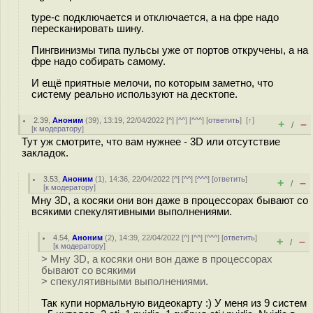
type-c подключается и отключается, а на фре надо
пересканировать шину.
Пингвинизмы типа пульсы уже от портов откручены, а на
фре надо собирать самому.
И ещё приятные мелочи, по которым заметно, что
систему реально используют на десктопе.
2.39
,
Аноним
(
39
), 13:19, 22/04/2022 [
^
] [
^^
] [
^^^
] [
ответить
]
[
↑
]
+
–
/
[
к модератору
]
Тут уж смотрите, что вам нужнее - 3D или отсутствие
закладок.
3.53
,
Аноним
(
1
), 14:36, 22/04/2022 [
^
] [
^^
] [
^^^
] [
ответить
]
+
–
/
[
к модератору
]
Мну 3D, а косяки они вон даже в процессорах бывают со
всякими спекулятивными выполнениями.
4.54
,
Аноним
(
2
), 14:39, 22/04/2022 [
^
] [
^^
] [
^^^
] [
ответить
]
+
–
/
[
к модератору
]
> Мну 3D, а косяки они вон даже в процессорах
бывают со всякими
> спекулятивными выполнениями.
Так купи нормальную видеокарту :) У меня из 9 систем