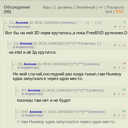
Обсуждение
Ajax
|
1 уровень
|
Линейный
|
+/-
|
Раскрыть
(96)
всё
|
RSS
+1
1.1
,
Аноним
(
1
), 09:30, 22/04/2022 [
ответить
] [
﹢﹢﹢
] [
· · ·
]
[
↓
]
+
–
[
к модератору
]
/
Вот бы на ней 3D норм крутилось,а пока FreeBSD рулезнее.D
2.2
,
Аноним
(
2
), 09:33, 22/04/2022 [
^
] [
^^
] [
^^^
] [
ответить
]
[
↓
]
+
–
/
[
к модератору
]
на intel и ati 3д крутится.
–4
3.5
,
Аноним
(
1
), 09:39, 22/04/2022 [
^
] [
^^
] [
^^^
] [
ответить
]
+
–
[
к модератору
]
/
Не мой случай,последний раз когда тыкал,там Ньювоу
едва запускался через одно место.
+3
4.7
,
Аноним
(
2
), 09:42, 22/04/2022 [
^
] [
^^
] [
^^^
] [
ответить
]
+
–
[
к модератору
]
/
nouveau там нет и не будет
+4
4.47
,
Аноним
(
-
), 14:20, 22/04/2022 [
^
] [
^^
] [
^^^
] [
ответить
]
+
–
[
к модератору
]
/
> там Ньювоу едва запускался через одно место.