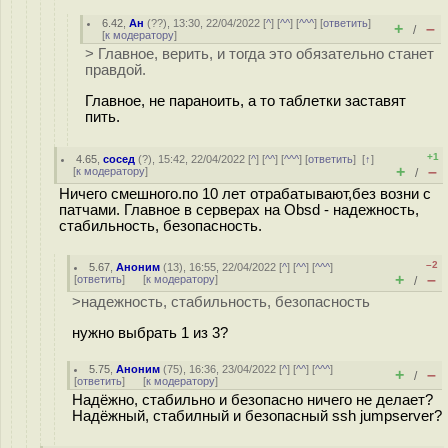
6.42
,
Ан
(
??
), 13:30, 22/04/2022 [
^
] [
^^
] [
^^^
] [
ответить
]
+
–
/
[
к модератору
]
> Главное, верить, и тогда это обязательно станет
правдой.
Главное, не параноить, а то таблетки заставят
пить.
+1
4.65
,
сосед
(
?
), 15:42, 22/04/2022 [
^
] [
^^
] [
^^^
] [
ответить
]
[
↑
]
+
–
[
к модератору
]
/
Ничего смешного.по 10 лет отрабатывают,без возни с
патчами. Главное в серверах на Obsd - надежность,
стабильность, безопасность.
–2
5.67
,
Аноним
(
13
), 16:55, 22/04/2022 [
^
] [
^^
] [
^^^
]
+
–
[
ответить
]
[
к модератору
]
/
>надежность, стабильность, безопасность
нужно выбрать 1 из 3?
5.75
,
Аноним
(
75
), 16:36, 23/04/2022 [
^
] [
^^
] [
^^^
]
+
–
/
[
ответить
]
[
к модератору
]
Надёжно, стабильно и безопасно ничего не делает?
Надёжный, стабилный и безопасный ssh jumpserver?