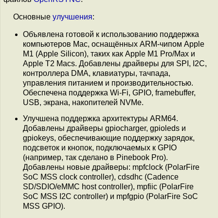
Основные
улучшения
:
Объявлена готовой к использованию поддержка
компьютеров Mac, оснащённых ARM-чипом Apple
M1 (Apple Silicon), таких как Apple M1 Pro/Max и
Apple T2 Macs. Добавлены драйверы для SPI, I2C,
контроллера DMA, клавиатуры, тачпада,
управления питанием и производительностью.
Обеспечена поддержка Wi-Fi, GPIO, framebuffer,
USB, экрана, накопителей NVMe.
Улучшена поддержка архитектуры ARM64.
Добавлены драйверы gpiocharger, gpioleds и
gpiokeys, обеспечивающие поддержку зарядок,
подсветок и кнопок, подключаемых к GPIO
(например, так сделано в Pinebook Pro).
Добавлены новые драйверы: mpfclock (PolarFire
SoC MSS clock controller), cdsdhc (Cadence
SD/SDIO/eMMC host controller), mpfiic (PolarFire
SoC MSS I2C controller) и mpfgpio (PolarFire SoC
MSS GPIO).