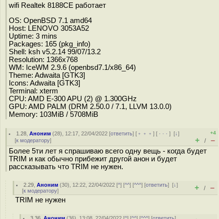
wifi Realtek 8188CE работает
OS: OpenBSD 7.1 amd64
Host: LENOVO 3053A52
Uptime: 3 mins
Packages: 165 (pkg_info)
Shell: ksh v5.2.14 99/07/13.2
Resolution: 1366x768
WM: IceWM 2.9.6 (openbsd7.1/x86_64)
Theme: Adwaita [GTK3]
Icons: Adwaita [GTK3]
Terminal: xterm
CPU: AMD E-300 APU (2) @ 1.300GHz
GPU: AMD PALM (DRM 2.50.0 / 7.1, LLVM 13.0.0)
Memory: 103MiB / 5708MiB
+4
1.28
,
Аноним
(
28
), 12:17, 22/04/2022 [
ответить
] [
﹢﹢﹢
] [
· · ·
]
[
↓
]
+
–
[
к модератору
]
/
Более 5ти лет я спрашиваю всего одну вещь - когда будет
TRIM и как обычно прибежит другой анон и будет
рассказывать что TRIM не нужен.
2.29
,
Аноним
(
30
), 12:22, 22/04/2022 [
^
] [
^^
] [
^^^
] [
ответить
]
[
↓
]
+
–
/
[
к модератору
]
TRIM не нужен
3.36
,
Аноним
(
36
), 13:08, 22/04/2022 [
^
] [
^^
] [
^^^
] [
ответить
]