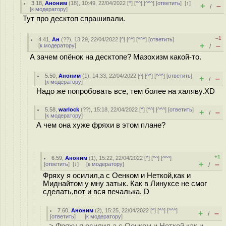
3.18
,
Аноним
(
18
), 10:49, 22/04/2022 [
^
] [
^^
] [
^^^
] [
ответить
]
[
↑
]
+
–
/
[
к модератору
]
Тут про десктоп спрашивали.
–1
4.41
,
Ан
(
??
), 13:29, 22/04/2022 [
^
] [
^^
] [
^^^
] [
ответить
]
+
–
[
к модератору
]
/
А зачем опёнок на десктопе? Мазохизм какой-то.
5.50
,
Аноним
(
1
), 14:33, 22/04/2022 [
^
] [
^^
] [
^^^
] [
ответить
]
+
–
/
[
к модератору
]
Надо же попробовать все, тем более на халяву.XD
5.58
,
warlock
(
??
), 15:18, 22/04/2022 [
^
] [
^^
] [
^^^
] [
ответить
]
+
–
/
[
к модератору
]
А чем она хуже фряхи в этом плане?
+1
6.59
,
Аноним
(
1
), 15:22, 22/04/2022 [
^
] [
^^
] [
^^^
]
+
–
[
ответить
]
[
↓
] [
к модератору
]
/
Фряху я осилил,а с Оенком и Неткой,как и
Миднайтом у мну затык. Как в Линуксе не смог
сделать,вот и вся печалька. D
7.60
,
Аноним
(
2
), 15:25, 22/04/2022 [
^
] [
^^
] [
^^^
]
+
–
/
[
ответить
]
[
к модератору
]