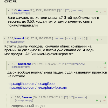
фиксят.
2.29
,
Аноним
(
30
), 19:36, 11/09/2021 [
^
] [
^^
] [
^^^
] [
ответить
]
+
–
/
[
к модератору
]
Баги сажают, вы хотели сказать? Этой проблемы нет в
версиях до 9.50, когда что-то где-то зачем-то опять
понаулучшайкали.
1.26
,
Kuromi
(
ok
), 17:11, 11/09/2021 [
ответить
] [
﹢﹢﹢
] [
· · ·
]
[
↓
] [
↑
]
+
–
/
[
к модератору
]
Кстати Эмиль молодец, сначала обнес компании на
премии за уязвимости, а потом уже спалил её. А ведь
мог продать АНБшникам\кулхацкерам же.
+7
2.27
,
OpenEcho
(
?
), 17:41, 11/09/2021 [
^
] [
^^
] [
^^^
] [
ответить
]
+
–
[
к модератору
]
/
да он вообще нормальный пацан, судя названиям проектов
на гитхабе
https://github.com/neex/gifoeb
https://github.com/neex/phuip-fpizdam
+1
3.50
,
Аноним
(
50
), 23:35, 12/09/2021 [
^
] [
^^
] [
^^^
] [
ответить
]
+
–
[
к модератору
]
/
>нормальный пацан