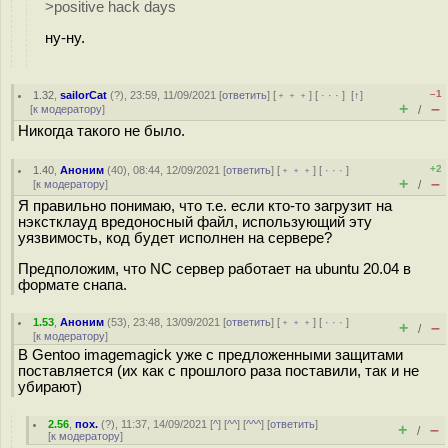
>positive hack days
ну-ну.
–1
1.32
,
sailorCat
(
?
), 23:59, 11/09/2021 [
ответить
] [
﹢﹢﹢
] [
· · ·
]
[
↑
]
+
–
[
к модератору
]
/
Никогда такого не было.
+2
1.40
,
Аноним
(
40
), 08:44, 12/09/2021 [
ответить
] [
﹢﹢﹢
] [
· · ·
]
+
–
[
к модератору
]
/
Я правильно понимаю, что т.е. если кто-то загрузит на
нэкстклауд вредоносный файл, использующий эту
уязвимость, код будет исполнен на сервере?
Предположим, что NC сервер работает на ubuntu 20.04 в
формате снапа.
1.53
,
Аноним
(
53
), 23:48, 13/09/2021 [
ответить
] [
﹢﹢﹢
] [
· · ·
]
+
–
/
[
к модератору
]
В Gentoo imagemagick уже с предложенными защитами
поставляется (их как с прошлого раза поставили, так и не
убирают)
2.56
,
пох.
(
?
), 11:37, 14/09/2021 [
^
] [
^^
] [
^^^
] [
ответить
]
+
–
/
[
к модератору
]