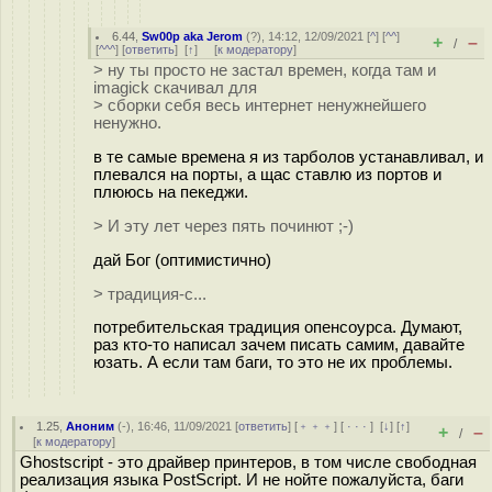
6.44
,
Sw00p aka Jerom
(
?
), 14:12, 12/09/2021 [
^
] [
^^
]
+
–
/
[
^^^
] [
ответить
]
[
↑
] [
к модератору
]
> ну ты просто не застал времен, когда там и
imagick скачивал для
> сборки себя весь интернет ненужнейшего
ненужно.
в те самые времена я из тарболов устанавливал, и
плевался на порты, а щас ставлю из портов и
плююсь на пекеджи.
> И эту лет через пять починют ;-)
дай Бог (оптимистично)
> традиция-с...
потребительская традиция опенсоурса. Думают,
раз кто-то написал зачем писать самим, давайте
юзать. А если там баги, то это не их проблемы.
1.25
,
Аноним
(
-
), 16:46, 11/09/2021 [
ответить
] [
﹢﹢﹢
] [
· · ·
]
[
↓
] [
↑
]
+
–
/
[
к модератору
]
Ghostscript - это драйвер принтеров, в том числе свободная
реализация языка PostScript. И не нойте пожалуйста, баги