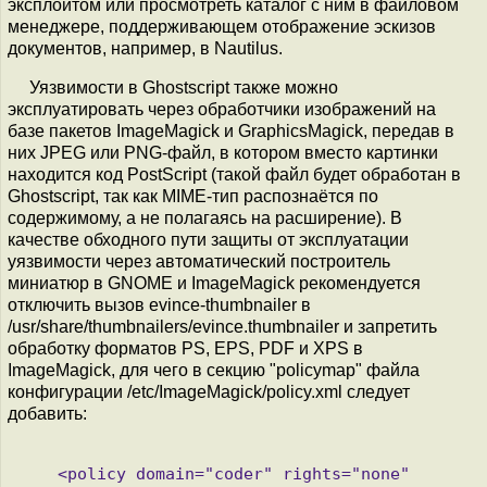
эксплоитом или просмотреть каталог с ним в файловом
менеджере, поддерживающем отображение эскизов
документов, например, в Nautilus.
Уязвимости в Ghostscript также можно
эксплуатировать через обработчики изображений на
базе пакетов ImageMagick и GraphicsMagick, передав в
них JPEG или PNG-файл, в котором вместо картинки
находится код PostScript (такой файл будет обработан в
Ghostscript, так как MIME-тип распознаётся по
содержимому, а не полагаясь на расширение). В
качестве обходного пути защиты от эксплуатации
уязвимости через автоматический построитель
миниатюр в GNOME и ImageMagick рекомендуется
отключить вызов evince-thumbnailer в
/usr/share/thumbnailers/evince.thumbnailer и запретить
обработку форматов PS, EPS, PDF и XPS в
ImageMagick, для чего в секцию "policymap" файла
конфигурации /etc/ImageMagick/policy.xml следует
добавить:
    <policy domain="coder" rights="none" 