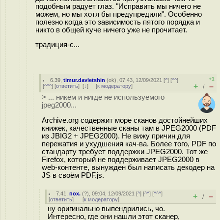
подобным радует глаз. "Исправить мы ничего не
можем, но мы хотя бы предупредили". Особенно
полезно когда это зависимость пятого порядка и
никто в общей куче ничего уже не прочитает.
традиция-с...
+1
6.39
,
timur.davletshin
(
ok
), 07:43, 12/09/2021 [
^
] [
^^
]
+
–
[
^^^
] [
ответить
]
[
↓
] [
к модератору
]
/
> ... никем и нигде не используемого
jpeg2000...
Archive.org содержит море сканов достойнейших
книжек, качественные сканы там в JPEG2000 (PDF
из JBIG2 + JPEG2000). Не вижу причин для
пережатия и ухудшения кач-ва. Более того, PDF по
стандарту требует поддержки JPEG2000. Тот же
Firefox, который не поддерживает JPEG2000 в
web-контенте, вынужден был написать декодер на
JS в своём PDF.js.
7.41
,
пох.
(
?
), 09:04, 12/09/2021 [
^
] [
^^
] [
^^^
]
+
–
/
[
ответить
]
[
к модератору
]
ну оригинально выпендрились, чо.
Интересно, где они нашли этот сканер,