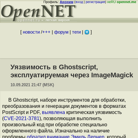
Профиль:
Аноним
(
вход
|
регистрация
)
неRU
opennet.me
[
новости
/
+++
|
форум
|
теги
|
]
Уязвимость в Ghostscript,
эксплуатируемая через ImageMagick
10.09.2021 21:47 (MSK)
В Ghostscript, наборе инструментов для обработки,
преобразования и генерации документов в форматах
PostScript и PDF,
выявлена
критическая уязвимость
(
CVE-2021-3781
), позволяющая выполнить
произвольный код при обработке специально
оформленного файла. Изначально на наличие
проблемы
обратил внимание
Эмиль Лернер
, который