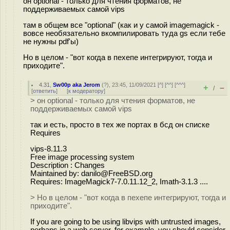
он optional - только для чтения форматов, не
поддерживаемых самой vips
там в общем все "optional" (как и у самой imagemagick -
вовсе необязательно вкомпилировать туда gs если тебе
не нужны pdf'ы)
Но в целом - "вот когда в пехепе интегрируют, тогда и
приходите".
4.31
,
Sw00p aka Jerom
(
?
), 23:45, 11/09/2021 [
^
] [
^^
] [
^^^
]
+
–
/
[
ответить
]
[
к модератору
]
> он optional - только для чтения форматов, не
поддерживаемых самой vips
так и есть, просто в тех же портах в бсд он списке
Requires
vips-8.11.3
Free image processing system
Description : Changes
Maintained by: danilo@FreeBSD.org
Requires: ImageMagick7-7.0.11.12_2, Imath-3.1.3 ....
> Но в целом - "вот когда в пехепе интегрируют, тогда и
приходите".
If you are going to be using libvips with untrusted images,
perhaps in a web server, for example, you should consider