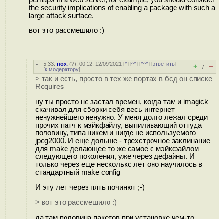
the security implications of enabling a package with such a
large attack surface.
вот это рассмешило :)
5.33
,
пох.
(
?
), 00:12, 12/09/2021 [
^
] [
^^
] [
^^^
] [
ответить
]
+
–
/
[
к модератору
]
> так и есть, просто в тех же портах в бсд он списке
Requires
ну ты просто не застал времен, когда там и imagick
скачивал для сборки себя весь интернет
ненужнейшего ненужно. У меня долго лежал среди
прочих патч к мэйкфайлу, выпиливающий оттуда
половину, типа никем и нигде не используемого
jpeg2000. И еще дольше - трехстрочное заклинание
для make делающее то же самое с мэйкфайлом
следующего поколения, уже через дефайны. И
только через еще несколько лет оно научилось в
стандартный make config
И эту лет через пять починют ;-)
> вот это рассмешило :)
да там половина пакетов при установке чем-то