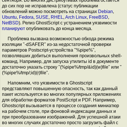
сентября. Во многих дистрибутивах проблема остаётся
до сих пор не исправлена (статус публикации
обновлений можно посмотреть на страницах
Debian
,
Ubuntu
,
Fedora
,
SUSE
,
RHEL
,
Arch Linux
,
FreeBSD
,
NetBSD
). Релиз GhostScript с устранением уязвимости
планируют
опубликовать до конца месяца.
Проблема вызвана возможностью обхода режима
изоляции "-dSAFER" из-за недостаточной проверки
параметров Postscript-устройства "%pipe%",
позволявших добиться выполнения произвольных shell-
команд. Например, для запуска утилиты id в документе
достаточно указать строку "(%pipe%/tmp/&id)(w)file" или "
(%pipe%/tmp/;id)(r)file".
Напомним, что уязвимости в Ghostscript
представляют повышенную опасность, так как данный
пакет используется во многих популярных приложениях
для обработки форматов PostScript и PDF. Например,
Ghostscript вызывается в процессе создания миниатюр
на рабочем столе, при фоновой индексации данных и
при преобразовании изображений. Для успешной атаки
во многих случаях достаточно просто загрузить файл с