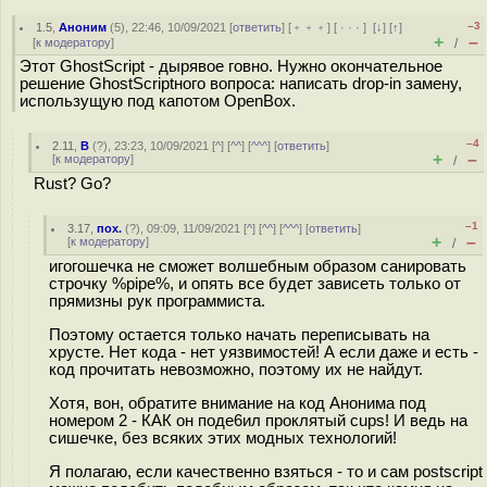
–3
1.5
,
Аноним
(
5
), 22:46, 10/09/2021 [
ответить
] [
﹢﹢﹢
] [
· · ·
]
[
↓
] [
↑
]
+
–
[
к модератору
]
/
Этот GhostScript - дырявое говно. Нужно окончательное
решение GhostScriptного вопроса: написать drоp-in замену,
использущую под капотом OpenBox.
–4
2.11
,
B
(
?
), 23:23, 10/09/2021 [
^
] [
^^
] [
^^^
] [
ответить
]
+
–
[
к модератору
]
/
Rust? Go?
–1
3.17
,
пох.
(
?
), 09:09, 11/09/2021 [
^
] [
^^
] [
^^^
] [
ответить
]
+
–
[
к модератору
]
/
игогошечка не сможет волшебным образом санировать
строчку %pipe%, и опять все будет зависеть только от
прямизны рук программиста.
Поэтому остается только начать переписывать на
хрусте. Нет кода - нет уязвимостей! А если даже и есть -
код прочитать невозможно, поэтому их не найдут.
Хотя, вон, обратите внимание на код Анонима под
номером 2 - КАК он поде6ил проклятый cups! И ведь на
сишечке, без всяких этих модных технологий!
Я полагаю, если качественно взяться - то и сам postscript