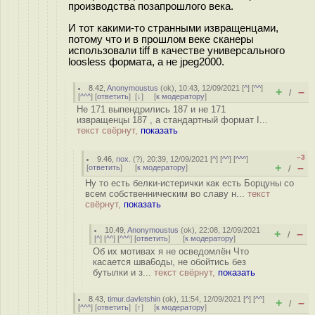
производства позапрошлого века.
И тот какими-то странными извращенцами,
потому что и в прошлом веке сканеры
использовали tiff в качестве универсального
loosless формата, а не jpeg2000.
8.42
,
Anonymoustus
(
ok
), 10:43, 12/09/2021 [
^
] [
^^
]
+
–
/
[
^^^
] [
ответить
]
[
↓
] [
к модератору
]
Не 171 выпендрились 187 и не 171
извращенцы 187 , а стандартный формат I...
текст свёрнут,
показать
–3
9.46
,
пох.
(
?
), 20:39, 12/09/2021 [
^
] [
^^
] [
^^^
]
+
–
[
ответить
]
[
к модератору
]
/
Ну то есть белки-истерички как есть Борцуны со
всем собственническим во славу н...
текст
свёрнут,
показать
10.49
,
Anonymoustus
(
ok
), 22:08, 12/09/2021
+
–
/
[
^
] [
^^
] [
^^^
] [
ответить
]
[
к модератору
]
Об их мотивах я не осведомлён Что
касается шва6оды, не обойтись без
бутылки и з...
текст свёрнут,
показать
8.43
,
timur.davletshin
(
ok
), 11:54, 12/09/2021 [
^
] [
^^
]
+
–
/
[
^^^
] [
ответить
]
[
↑
] [
к модератору
]