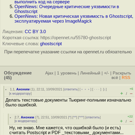
выполнить код на сервере
OpenNews: Очередные критические уязвимости в
Ghostscript
OpenNews: Новая критическая уязвимость в Ghostscript,
эксплуатируемая через ImageMagick
Лицензия:
CC BY 3.0
Короткая ссылка: https://opennet.ru/55780-ghostscript
Ключевые слова:
ghostscript
При перепечатке указание ссылки на opennet.ru обязательно
Обсуждение
Ajax
|
1 уровень
|
Линейный
|
+/-
|
Раскрыть
(45)
всё
|
RSS
+6
1.1
,
Аноним
(
1
), 22:11, 10/09/2021 [
ответить
] [
﹢﹢﹢
] [
· · ·
]
[
↓
]
+
–
[
к модератору
]
/
Делать текстовые документы Тьюринг-полными изначально
было ошибкой.
+22
2.7
,
Аноним
(
7
), 22:51, 10/09/2021 [
^
] [
^^
] [
^^^
] [
ответить
]
+
–
[
к модератору
]
/
Ну, не знаю. Мне кажется, что ошибкой было (и есть)
считать Postscript и PDF _текстовыми_ документами...