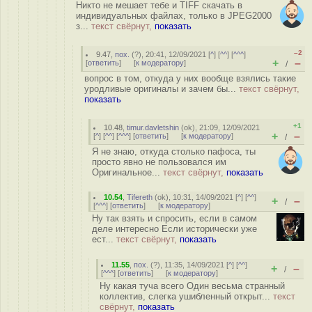
Никто не мешает тебе и TIFF скачать в
индивидуальных файлах, только в JPEG2000
з...
текст свёрнут,
показать
–2
9.47
,
пох.
(
?
), 20:41, 12/09/2021 [
^
] [
^^
] [
^^^
]
+
–
[
ответить
]
[
к модератору
]
/
вопрос в том, откуда у них вообще взялись такие
уродливые оригиналы и зачем бы...
текст свёрнут,
показать
+1
10.48
,
timur.davletshin
(
ok
), 21:09, 12/09/2021
+
–
[
^
] [
^^
] [
^^^
] [
ответить
]
[
к модератору
]
/
Я не знаю, откуда столько пафоса, ты
просто явно не пользовался им
Оригинальное...
текст свёрнут,
показать
10.54
,
Tifereth
(
ok
), 10:31, 14/09/2021 [
^
] [
^^
]
+
–
/
[
^^^
] [
ответить
]
[
к модератору
]
Ну так взять и спросить, если в самом
деле интересно Если исторически уже
ест...
текст свёрнут,
показать
11.55
,
пох.
(
?
), 11:35, 14/09/2021 [
^
] [
^^
]
+
–
/
[
^^^
] [
ответить
]
[
к модератору
]
Ну какая туча всего Один весьма странный
коллектив, слегка ушибленный открыт...
текст
свёрнут,
показать