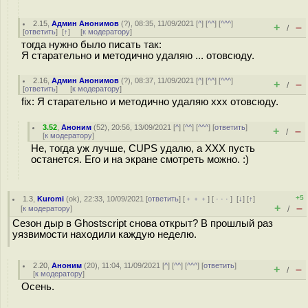
2.15
,
Админ Анонимов
(
?
), 08:35, 11/09/2021 [
^
] [
^^
] [
^^^
]
+
–
/
[
ответить
]
[
↑
] [
к модератору
]
тогда нужно было писать так:
Я старательно и методично удаляю ... отовсюду.
2.16
,
Админ Анонимов
(
?
), 08:37, 11/09/2021 [
^
] [
^^
] [
^^^
]
+
–
/
[
ответить
]
[
к модератору
]
fix: Я старательно и методично удаляю xxx отовсюду.
3.52
,
Аноним
(
52
), 20:56, 13/09/2021 [
^
] [
^^
] [
^^^
] [
ответить
]
+
–
/
[
к модератору
]
Не, тогда уж лучше, CUPS удалю, а XXX пусть
останется. Его и на экране смотреть можно. :)
+5
1.3
,
Kuromi
(
ok
), 22:33, 10/09/2021 [
ответить
] [
﹢﹢﹢
] [
· · ·
]
[
↓
] [
↑
]
+
–
[
к модератору
]
/
Сезон дыр в Ghostscript снова открыт? В прошлый раз
уязвимости находили каждую неделю.
2.20
,
Аноним
(
20
), 11:04, 11/09/2021 [
^
] [
^^
] [
^^^
] [
ответить
]
+
–
/
[
к модератору
]
Осень.