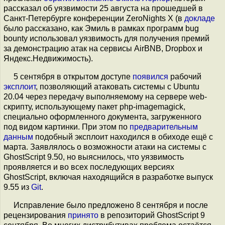
рассказал об уязвимости 25 августа на прошедшей в
Санкт-Петербурге конференции ZeroNights X (в
докладе
было рассказано, как Эмиль в рамках программ bug
bounty использовал уязвимость для получения премий
за демонстрацию атак на сервисы AirBNB, Dropbox и
Яндекс.Недвижимость).
5 сентября в открытом доступе
появился
рабочий
эксплоит
, позволяющий атаковать системы с Ubuntu
20.04 через передачу выполняемому на сервере web-
скрипту, использующему пакет php-imagemagick,
специально оформленного документа, загруженного
под видом картинки. При этом по
предварительным
данным
подобный эксплоит находился в обиходе ещё с
марта. Заявлялось о возможности атаки на системы с
GhostScript 9.50, но выяснилось, что уязвимость
проявляется и во всех последующих версиях
GhostScript, включая находящийся в разработке выпуск
9.55 из
Git
.
Исправление было предложено 8 сентября и после
рецензирования
принято
в репозиторий GhostScript 9