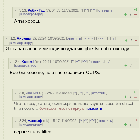
+6
3.13
,
РобинГуд
(
?
), 04:03, 11/09/2021 [
^
] [
^^
] [
^^^
] [
ответить
]
+
–
[
к модератору
]
/
А ты хорош.
1.2
,
Аноним
(
2
), 22:24, 10/09/2021 [
ответить
] [
﹢﹢﹢
] [
· · ·
]
[
↓
] [
↑
]
+
–
/
[
к модератору
]
Я старательно и методично удаляю ghostscript отовсюду.
+1
2.4
,
Kuromi
(
ok
), 22:41, 10/09/2021 [
^
] [
^^
] [
^^^
] [
ответить
]
[
↓
]
+
–
[
к модератору
]
/
Все бы хорошо, но от него зависит CUPS...
+5
3.8
,
Аноним
(
2
), 22:55, 10/09/2021 [
^
] [
^^
] [
^^^
] [
ответить
]
+
–
[
к модератору
]
/
Что-то вроде этого, если cups не используется code bin sh cat
tmp noop c...
большой текст свёрнут,
показать
–1
3.24
,
макпыф
(
ok
), 15:17, 11/09/2021 [
^
] [
^^
] [
^^^
] [
ответить
]
+
–
[
к модератору
]
/
вернее cups-filters