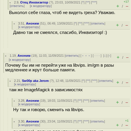
+17
2.9
,
Отец Инквизитор
(
?
), 23:03, 10/09/2021 [
^
] [
^^
] [
^^^
]
+
–
[
ответить
]
[
к модератору
]
/
Выколол себе глаза, чтоб не видеть греха? Уважаю.
3.51
,
Аноним
(
51
), 06:49, 13/09/2021 [
^
] [
^^
] [
^^^
] [
ответить
]
+
–
/
[
к модератору
]
Давно так не смеялся, спасибо, Инквизитор! :)
1.19
,
Аноним
(
19
), 11:03, 11/09/2021 [
ответить
] [
﹢﹢﹢
] [
· · ·
]
[
↓
] [
↑
]
+
–
/
[
к модератору
]
Почему бы им не перейти уже на libvips. im/gm в разы
медленнее и жрут больше памяти.
2.21
,
Sw00p aka Jerom
(
?
), 12:48, 11/09/2021 [
^
] [
^^
] [
^^^
] [
ответить
]
+
–
/
[
к модератору
]
там же ImageMagick в зависимостях
3.28
,
Аноним
(
19
), 18:03, 11/09/2021 [
^
] [
^^
] [
^^^
] [
ответить
]
+
–
/
[
к модератору
]
Ну так и говорю, сменить на libvips.
+1
3.30
,
Аноним
(
30
), 23:04, 11/09/2021 [
^
] [
^^
] [
^^^
] [
ответить
]
+
–
[
к модератору
]
/