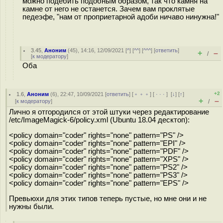
можно подебить подобным образом, так что камня на
камне от него не останется. Зачем вам проклятые
педеэфе, "нам от проприетарной адоби ничаво нинужна!"
3.45
,
Аноним
(
45
), 14:16, 12/09/2021 [
^
] [
^^
] [
^^^
] [
ответить
]
+
–
/
[
к модератору
]
Оба
+2
1.6
,
Аноним
(
6
), 22:47, 10/09/2021 [
ответить
] [
﹢﹢﹢
] [
· · ·
]
[
↓
] [
↑
]
+
–
[
к модератору
]
/
Лично я отгородился от этой штуки через редактирование
/etc/ImageMagick-6/policy.xml (Ubuntu 18.04 десктоп):
<policy domain="coder" rights="none" pattern="PS" />
<policy domain="coder" rights="none" pattern="EPI" />
<policy domain="coder" rights="none" pattern="PDF" />
<policy domain="coder" rights="none" pattern="XPS" />
<policy domain="coder" rights="none" pattern="PS2" />
<policy domain="coder" rights="none" pattern="PS3" />
<policy domain="coder" rights="none" pattern="EPS" />
Превьюхи для этих типов теперь пустые, но мне они и не
нужны были.