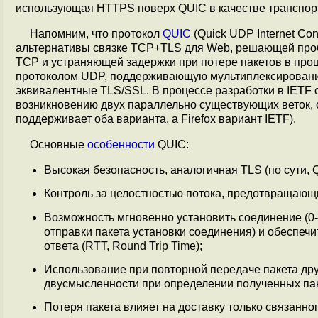
использующая HTTPS поверх QUIC в качестве транспорт
Напомним, что протокол
QUIC
(Quick UDP Internet Co
альтернативы связке TCP+TLS для Web, решающей проб
TCP и устраняющей задержки при потере пакетов в про
протоколом UDP, поддерживающую мультиплексировани
эквивалентные TLS/SSL. В процессе разработки в IETF 
возникновению двух параллельно существующих веток, 
поддерживает оба варианта, а Firefox вариант IETF).
Основные
особенности
QUIC:
Высокая безопасность, аналогичная TLS (по сути,
Контроль за целостностью потока, предотвращающ
Возможность мгновенно установить соединение (0
отправки пакета установки соединения) и обеспеч
ответа (RTT, Round Trip Time);
Использование при повторной передаче пакета дру
двусмысленности при определении полученных паке
Потеря пакета влияет на доставку только связанно