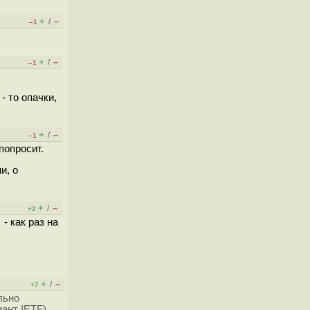
+
–
/
–1
+
–
/
–1
- то опачки,
+
–
/
–1
попросит.
и, о
+
–
/
+2
- как раз на
+
–
/
+7
льно
ант IETF).