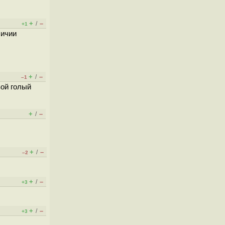
+
–
/
+1
личии
+
–
/
–1
вой голый
+
–
/
+
–
/
–2
+
–
/
+3
+
–
/
+3