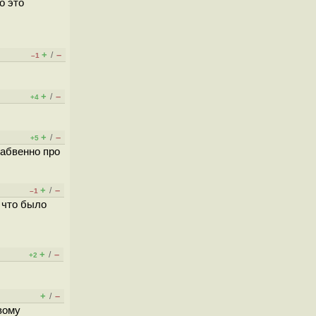
о это
+
–
/
–1
+
–
/
+4
+
–
/
+5
забвенно про
+
–
/
–1
 что было
+
–
/
+2
+
–
/
вому