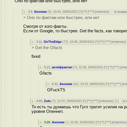
Оно по фактам или быстрее, или нет
3.9
,
Аноним
(
9
), 10:43, 28/05/2021 [
^
] [
^^
] [
^^^
] [
ответить
]
[
к модер
> Оно по фактам или быстрее, или нет
Смотря от кого факты.
Если от Google, то быстрее. Get the facts, как говори
4.11
,
OnTheEdge
(
??
), 10:48, 28/05/2021 [
^
] [
^^
] [
^^^
] [
ответить
> Get the Gfacts
fixed
5.21
,
антифрактал
(
?
), 11:36, 28/05/2021 [
^
] [
^^
] [
^^^
] [
отв
Gfacts
6.41
,
Аноним
(
41
), 13:33, 28/05/2021 [
^
] [
^^
] [
^^^
] [
от
GFuckTS
4.83
,
Zulu
(
?
), 21:47, 29/05/2021 [
^
] [
^^
] [
^^^
] [
ответить
]
[
↑
] [
к 
То есть ты думаешь что Гугл тратит усилия на 
уровня Опеннет.
5.89
,
Аноним
(
-
), 10:26, 31/05/2021 [
^
] [
^^
] [
^^^
] [
ответить