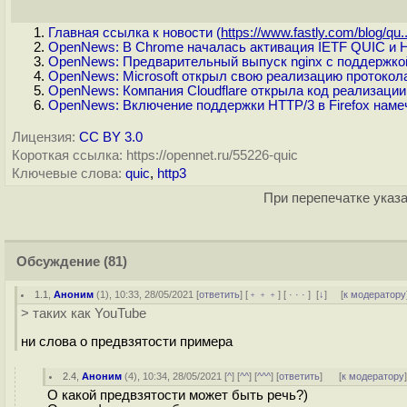
Главная ссылка к новости (
https://www.fastly.com/blog/qu..
OpenNews: В Chrome началась активация IETF QUIC и 
OpenNews: Предварительный выпуск nginx с поддержко
OpenNews: Microsoft открыл свою реализацию протокол
OpenNews: Компания Cloudflare открыла код реализации
OpenNews: Включение поддержки HTTP/3 в Firefox наме
Лицензия:
CC BY 3.0
Короткая ссылка: https://opennet.ru/55226-quic
Ключевые слова:
quic
,
http3
При перепечатке указа
Обсуждение
(81)
1.1
,
Аноним
(
1
), 10:33, 28/05/2021 [
ответить
] [
﹢﹢﹢
] [
· · ·
]
[
↓
] [
к модератору
> таких как YouTube
ни слова о предвзятости примера
2.4
,
Аноним
(
4
), 10:34, 28/05/2021 [
^
] [
^^
] [
^^^
] [
ответить
]
[
к модератору
О какой предвзятости может быть речь?)