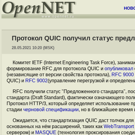
НОВ
Протокол QUIC получил статус пред
28.05.2021 10:20 (MSK)
Комитет IETF (Internet Engineering Task Force), зан
формирование RFC для протокола QUIC и
опубликовал
(независящие от версии свойства протокола),
RFC 9000
QUIC) и
RFC 9002
(управление перегрузкой и определен
RFC получили статус "Предложенного стандарта", по
стандарта (Draft Standard), фактически означающего по
Протокол HTTP/3, который определяет использование пр
стадии
черновой спецификации
, но в ближайшее время 
Ожидается, что стандартизация QUIC даст толчок для
основанных на нём расширений, таких как
WebTransport
сервером) и
MASQUE
(технология проксирования сое