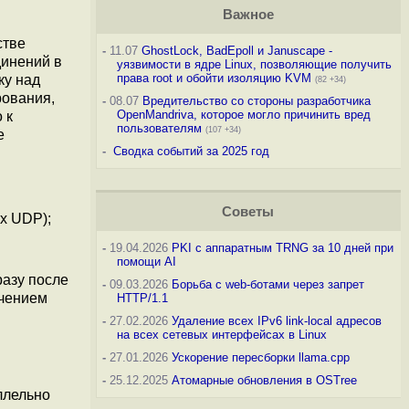
Важное
стве
-
11.07
GhostLock, BadEpoll и Januscape -
динений в
уязвимости в ядре Linux, позволяющие получить
права root и обойти изоляцию KVM
ку над
(82 +34)
ования,
-
08.07
Вредительство со стороны разработчика
OpenMandriva, которое могло причинить вред
 к
пользователям
(107 +34)
e
-
Сводка событий за 2025 год
Советы
х UDP);
-
19.04.2026
PKI с аппаратным TRNG за 10 дней при
помощи AI
разу после
-
09.03.2026
Борьба с web-ботами через запрет
учением
HTTP/1.1
-
27.02.2026
Удаление всех IPv6 link-local адресов
на всех сетевых интерфейсах в Linux
-
27.01.2026
Ускорение пересборки llama.cpp
-
25.12.2025
Атомарные обновления в OSTree
ллельно