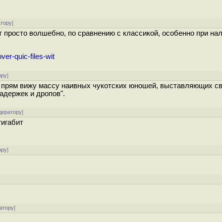
атору
]
 просто волшебно, по сравнению с классикой, особенно при на
er-quic-files-wit
ору
]
. Я прям вижу массу наивных чукотских юношей, выставляющих с
адержек и дропов".
дератору
]
гигабит
ору
]
]
атору
]