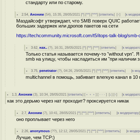
стандарту или по старому.
2.54
,
Аноним
(
54
), 15:35, 28/05/2021 [
^
] [
^^
] [
^^^
] [
ответить
]
[
↑
] [
к модер
Маздайсофт утверждает, что SMB поверх QUIC работает
больших задержек или дропов пакетов на сети
https://techcommunity.microsoft.com/t5/itops-talk-blog/smb-ov
3.62
,
нах..
(
?
), 16:31, 28/05/2021 [
^
] [
^^
] [
^^^
] [
ответить
]
[
к модерат
Только статья называется почему-то "without vpn"
smb на улицу, чтобы насладиться им "при наличии з
3.75
,
penetrator
(
?
), 04:26, 29/05/2021 [
^
] [
^^
] [
^^^
] [
ответить
]
[
к мо
multichannel в помощь, забивает влегкую канал в 10 
1.3
,
Аноним
(
3
), 10:34, 28/05/2021 [
ответить
] [
﹢﹢﹢
] [
· · ·
]
[
↓
] [
↑
] [
к модерат
как это дерьмо через нат проходит? проксируется никак
2.7
,
Аноним
(
7
), 10:41, 28/05/2021 [
^
] [
^^
] [
^^^
] [
ответить
]
[
к модератору
оно проплывает через него
2.26
,
anonymous
(
??
), 12:12, 28/05/2021 [
^
] [
^^
] [
^^^
] [
ответить
]
[
к модер
Лучше, чем TCP:)