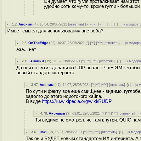
Он думает, что гугля проталкивает нам этот 
удобно хоть кому-то, кроме гугли - большой
1.2
,
Аноним
(
4
), 10:34, 28/05/2021 [
ответить
] [
﹢﹢﹢
] [
· · ·
]
[
↓
] [
↑
] [
к модерат
Имеет смысл для использования вне веба?
2.5
,
OnTheEdge
(
??
), 10:37, 28/05/2021 [
^
] [
^^
] [
^^^
] [
ответить
]
[
к модера
эээ... нет
2.19
,
Аноним
(
19
), 11:32, 28/05/2021 [
^
] [
^^
] [
^^^
] [
ответить
]
[
↓
] [
к модер
Да они по сути сделали из UDP аналог Pim+IGMP чтобы 
новый стандарт интернета.
3.47
,
Аноним
(
47
), 14:07, 28/05/2021 [
^
] [
^^
] [
^^^
] [
ответить
]
[
↓
] [
к 
По сути и факту всё ещё смиЩнее - видимо, гуглоб
задолго до этого идиотского хайпа.
В виде
https://ru.wikipedia.org/wiki/RUDP
4.78
,
Анонимъ
(
?
), 09:01, 29/05/2021 [
^
] [
^^
] [
^^^
] [
ответить
]
Ты видимо не смотрел, чё там внутри. QUIC нам
3.61
,
нах..
(
?
), 16:27, 28/05/2021 [
^
] [
^^
] [
^^^
] [
ответить
]
[
↑
] [
к моде
Так он и БУДЕТ новым стандартом ИХ интернета. А т