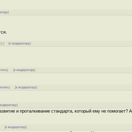
атору
]
тся.
]
[
↓
] [
к модератору
]
етить
]
[
к модератору
]
ветить
]
[
к модератору
]
модератору
]
развитие и проталкивание стандарта, который ему не помогает? 
]
[
к модератору
]