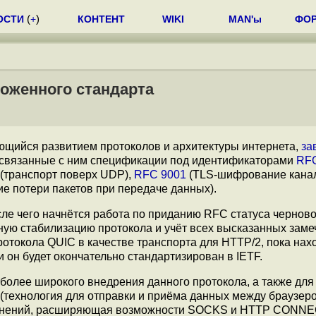
ОСТИ
(
+
)
КОНТЕНТ
WIKI
MAN'ы
ФО
ложенного стандарта
имающийся развитием протоколов и архитектуры интернета,
за
связанные с ним спецификации под идентификаторами
RFC
(транспорт поверх UDP),
RFC 9001
(TLS-шифрование канал
ие потери пакетов при передаче данных).
сле чего начнётся работа по приданию RFC статуса черново
лную стабилизацию протокола и учёт всех высказанных заме
отокола QUIC в качестве транспорта для HTTP/2, пока нах
и он будет окончательно стандартизирован в IETF.
 более широкого внедрения данного протокола, а также для
(технология для отправки и приёма данных между браузер
динений, расширяющая возможности SOCKS и HTTP CONNEC