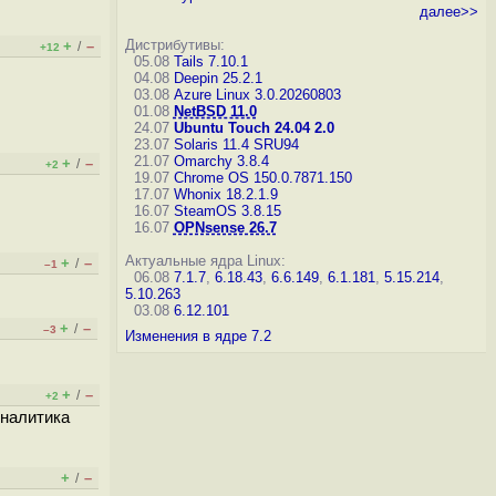
далее>>
Дистрибутивы:
+
–
/
+12
05.08
Tails 7.10.1
04.08
Deepin 25.2.1
03.08
Azure Linux 3.0.20260803
01.08
NetBSD 11.0
24.07
Ubuntu Touch 24.04 2.0
23.07
Solaris 11.4 SRU94
21.07
Omarchy 3.8.4
+
–
/
+2
19.07
Chrome OS 150.0.7871.150
17.07
Whonix 18.2.1.9
16.07
SteamOS 3.8.15
16.07
OPNsense 26.7
Актуальные ядра Linux:
+
–
/
–1
06.08
7.1.7
,
6.18.43
,
6.6.149
,
6.1.181
,
5.15.214
,
5.10.263
03.08
6.12.101
+
–
/
–3
Изменения в ядре 7.2
+
–
/
+2
Аналитика
+
–
/