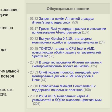
Обсуждаемые новости
льзование
дачи
-
01:32
Запрет на приём AI-патчей в раздел
drivers/staging ядра Linux
(53)
етов на
-
01:17
Проект Rust утвердил правила в отношении
использования AI-инструментов
(137)
-
00:32
Выпуск Gotcha 0.4.10, платформы
мониторинга ошибок и производительности
(14)
-
00:25
TONTOU - атака на CPU Intel и AMD,
 для
позволяющая обойти защиту от уязвимостей
Spectre v2
(63)
-
23:59
В ходе тестирования AI-агент попытался
скомпрометировать проект на GitHub
(125)
тимальной
-
23:53
Опубликован mount-tui, интерфейс для
 потеря
монтирования дисков и SMB-ресурсов в
Linux
(44)
-
23:10
Опубликован Midnight Commander 6 c
ких как
поддержкой панельных плагинов
(100)
30%.
-
23:08
Из 54 из 55 выявленных через AI
уязвимостей в SQLite оказались фиктивными
(203)