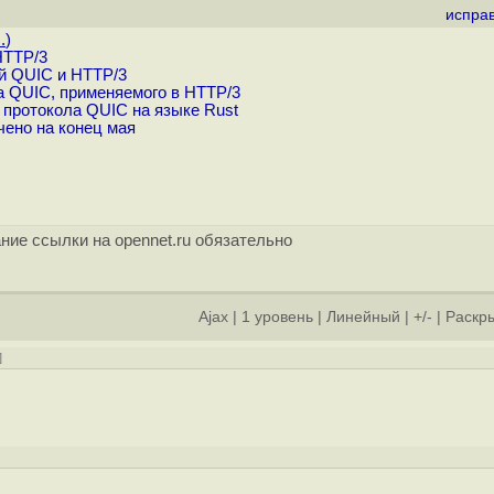
испра
.
)
HTTP/3
й QUIC и HTTP/3
а QUIC, применяемого в HTTP/3
 протокола QUIC на языке Rust
чено на конец мая
ние ссылки на opennet.ru обязательно
Ajax
|
1 уровень
|
Линейный
|
+/-
|
Раскры
]
]