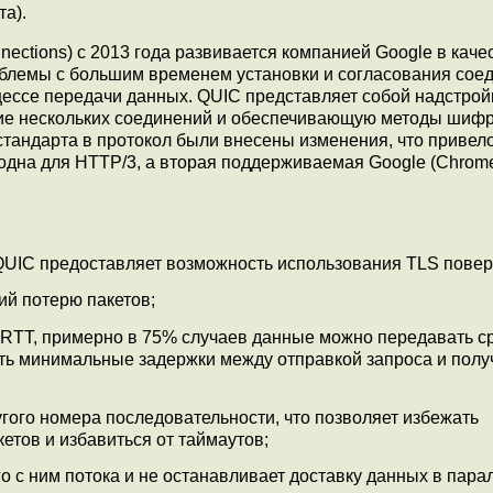
а).
nnections) c 2013 года развивается компанией Google в каче
лемы с большим временем установки и согласования сое
цессе передачи данных. QUIC представляет собой надстрой
е нескольких соединений и обеспечивающую методы шифр
стандарта в протокол были внесены изменения, что привело
одна для HTTP/3, а вторая поддерживаемая Google (Chrom
 QUIC предоставляет возможность использования TLS повер
ий потерю пакетов;
-RTT, примерно в 75% случаев данные можно передавать с
ить минимальные задержки между отправкой запроса и пол
гого номера последовательности, что позволяет избежать
тов и избавиться от таймаутов;
го с ним потока и не останавливает доставку данных в пара