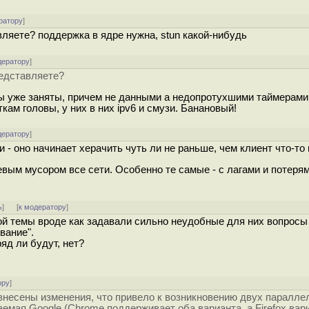
ратору
]
ляете? поддержка в ядре нужна, stun какой-нибудь
дератору
]
редставляете?
ты уже заняты, причем не данными а недопротухшими таймерами 
ам головы, у них в них ipv6 и смузи. Банановый!
дератору
]
ии - оно начинает херачить чуть ли не раньше, чем клиент что-то 
евым мусором все сети. Особенно те самые - с лагами и потерям
ь
]
[
к модератору
]
й темы вроде как задавали сильно неудобные для них вопросы 
вание".
яд ли будут, нет?
ору
]
 внесены изменения, что привело к возникновению двух паралле
мая Google (Chrome поддерживает оба варианта, а Firefox вари