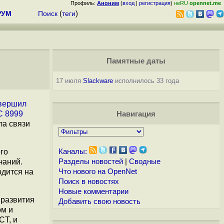
Профиль:
Аноним
(
вход
|
регистрация
)
неRU
opennet.me
РУМ
Поиск
(
теги
)
Памятные даты
17 июля
Slackware
исполнилось 33 года
вершил
 8999
Навигация
а связи
го
Каналы:
чаний.
Разделы новостей
|
Сводные
одится на
Что нового на OpenNet
Поиск в новостях
Новые комментарии
 развития
Добавить свою новость
ом и
T, и