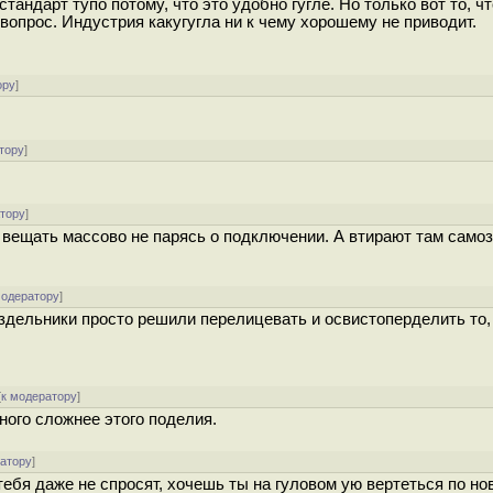
стандарт тупо потому, что это удобно гугле. Но только вот то, чт
 вопрос. Индустрия какугугла ни к чему хорошему не приводит.
ору
]
тору
]
атору
]
вещать массово не парясь о подключении. А втирают там само
модератору
]
ездельники просто решили перелицевать и освистоперделить то,
[
к модератору
]
ного сложнее этого поделия.
ратору
]
ебя даже не спросят, хочешь ты на гуловом ую вертеться по но