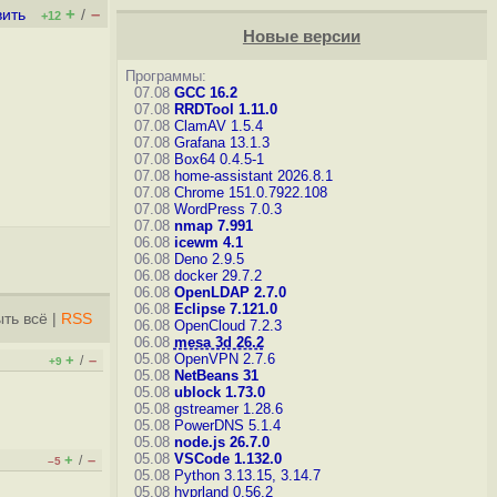
+
–
вить
/
+12
Новые версии
Программы:
07.08
GCC 16.2
07.08
RRDTool 1.11.0
07.08
ClamAV 1.5.4
07.08
Grafana 13.1.3
07.08
Box64 0.4.5-1
07.08
home-assistant 2026.8.1
07.08
Chrome 151.0.7922.108
07.08
WordPress 7.0.3
07.08
nmap 7.991
06.08
icewm 4.1
06.08
Deno 2.9.5
06.08
docker 29.7.2
06.08
OpenLDAP 2.7.0
06.08
Eclipse 7.121.0
ть всё
|
RSS
06.08
OpenCloud 7.2.3
06.08
mesa 3d 26.2
05.08
OpenVPN 2.7.6
+
–
/
+9
05.08
NetBeans 31
05.08
ublock 1.73.0
05.08
gstreamer 1.28.6
05.08
PowerDNS 5.1.4
05.08
node.js 26.7.0
05.08
VSCode 1.132.0
+
–
/
–5
05.08
Python 3.13.15, 3.14.7
05.08
hyprland 0.56.2