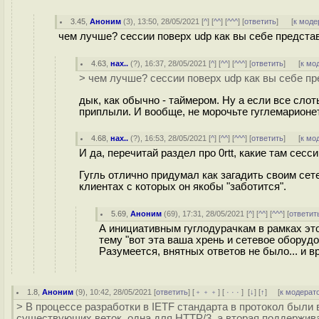
3.45
,
Аноним
(
3
), 13:50, 28/05/2021 [
^
] [
^^
] [
^^^
] [
ответить
]
[
к моде
чем лучше? сессии поверх udp как вы себе представ
4.63
,
нах..
(
?
), 16:37, 28/05/2021 [
^
] [
^^
] [
^^^
] [
ответить
]
[
к мо
> чем лучше? сессии поверх udp как вы себе п
дык, как обычно - таймером. Ну а если все сло
приплыли. И вообще, не морочьте гуглемарионетк
4.68
,
нах..
(
?
), 16:53, 28/05/2021 [
^
] [
^^
] [
^^^
] [
ответить
]
[
к мо
И да, перечитай раздел про 0rtt, какие там сесс
Гугль отлично придумал как загадить своим сет
клиентах с которых он якобы "заботится".
5.69
,
Аноним
(
69
), 17:31, 28/05/2021 [
^
] [
^^
] [
^^^
] [
ответит
А инициативным гуглодурачкам в рамках это
тему "вот эта ваша хрень и сетевое оборудо
Разумеется, внятных ответов не было... и вр
1.8
,
Аноним
(
9
), 10:42, 28/05/2021 [
ответить
] [
﹢﹢﹢
] [
· · ·
]
[
↓
] [
↑
] [
к модерат
> В процессе разработки в IETF стандарта в протокол были
существующих веток, одна для HTTP/3, а вторая поддерживае