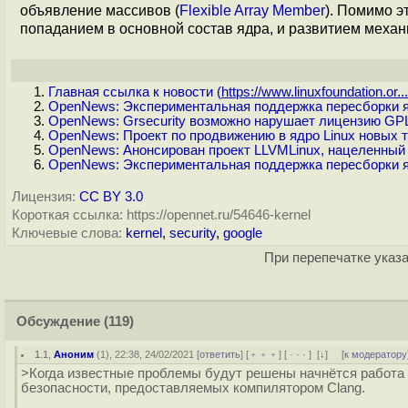
объявление массивов (
Flexible Array Member
). Помимо э
попаданием в основной состав ядра, и развитием механ
Главная ссылка к новости (
https://www.linuxfoundation.or...
OpenNews: Экспериментальная поддержка пересборки яд
OpenNews: Grsecurity возможно нарушает лицензию GPL 
OpenNews: Проект по продвижению в ядро Linux новых 
OpenNews: Анонсирован проект LLVMLinux, нацеленный 
OpenNews: Экспериментальная поддержка пересборки яд
Лицензия:
CC BY 3.0
Короткая ссылка: https://opennet.ru/54646-kernel
Ключевые слова:
kernel
,
security
,
google
При перепечатке указа
Обсуждение
(119)
1.1
,
Аноним
(
1
), 22:38, 24/02/2021 [
ответить
] [
﹢﹢﹢
] [
· · ·
]
[
↓
] [
к модератору
>Когда известные проблемы будут решены начнётся работа
безопасности, предоставляемых компилятором Clang.