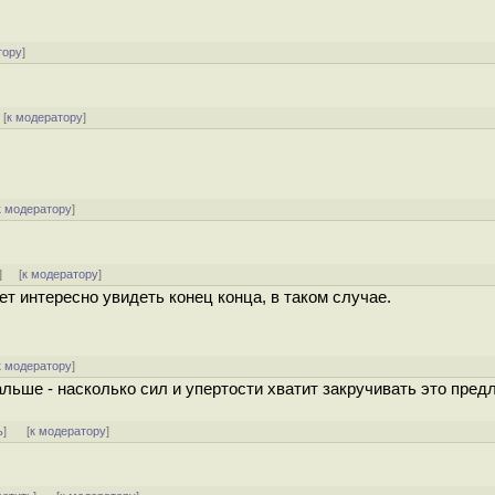
тору
]
[
к модератору
]
к модератору
]
] [
к модератору
]
т интересно увидеть конец конца, в таком случае.
к модератору
]
альше - насколько сил и упертости хватит закручивать это пред
ь
]
[
к модератору
]