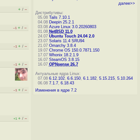
далее>>
+
–
/
Дистрибутивы:
05.08
Tails 7.10.1
04.08
Deepin 25.2.1
03.08
Azure Linux 3.0.20260803
+
–
/
–1
01.08
NetBSD 11.0
24.07
Ubuntu Touch 24.04 2.0
23.07
Solaris 11.4 SRU94
21.07
Omarchy 3.8.4
+
–
/
–1
19.07
Chrome OS 150.0.7871.150
17.07
Whonix 18.2.1.9
16.07
SteamOS 3.8.15
+
–
16.07
OPNsense 26.7
/
–1
Актуальные ядра Linux:
07.08
6.12.102
,
6.6.150
,
6.1.182
,
5.15.215
,
5.10.264
06.08
7.1.7
,
6.18.43
+
–
/
Изменения в ядре 7.2
–1
+
–
/
+1