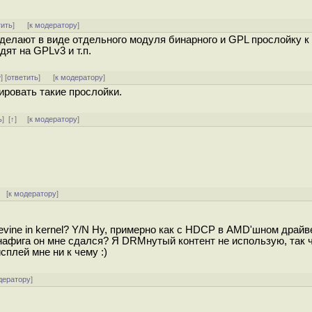
тить
]
[
к модератору
]
сделают в виде отдельного модуля бинарного и GPL прослойку к
дят на GPLv3 и т.п.
^
] [
ответить
]
[
к модератору
]
ировать такие прослойки.
ь
]
[
↑
] [
к модератору
]
 [
к модератору
]
evine in kernel? Y/N Ну, примерно как с HDCP в AMD'шном драйв
нафига он мне сдался? Я DRMнутый контент не использую, так ч
плей мне ни к чему :)
дератору
]