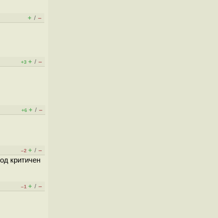
+
–
/
+
–
/
+3
+
–
/
+6
+
–
/
–2
код критичен
+
–
/
–1