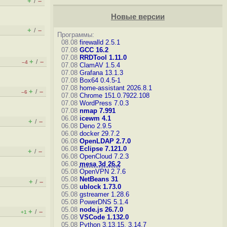
+
–
/
Новые версии
+
–
/
Программы:
08.08
firewalld 2.5.1
07.08
GCC 16.2
07.08
RRDTool 1.11.0
+
–
/
–4
07.08
ClamAV 1.5.4
07.08
Grafana 13.1.3
07.08
Box64 0.4.5-1
07.08
home-assistant 2026.8.1
+
–
/
–6
07.08
Chrome 151.0.7922.108
07.08
WordPress 7.0.3
07.08
nmap 7.991
06.08
icewm 4.1
+
–
/
06.08
Deno 2.9.5
06.08
docker 29.7.2
06.08
OpenLDAP 2.7.0
06.08
Eclipse 7.121.0
+
–
/
06.08
OpenCloud 7.2.3
06.08
mesa 3d 26.2
05.08
OpenVPN 2.7.6
05.08
NetBeans 31
+
–
/
05.08
ublock 1.73.0
05.08
gstreamer 1.28.6
05.08
PowerDNS 5.1.4
05.08
node.js 26.7.0
+
–
/
+1
05.08
VSCode 1.132.0
05.08
Python 3.13.15, 3.14.7