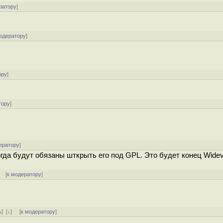
ратору
]
модератору
]
ору
]
тору
]
ератору
]
огда будут обязаны шткрыть его под GPL. Это будет конец Widev
] [
к модератору
]
ь
]
[
↓
] [
к модератору
]