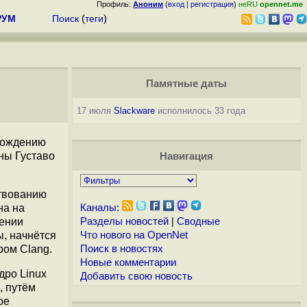
Профиль:
Аноним
(
вход
|
регистрация
)
неRU
opennet.me
РУМ
Поиск
(
теги
)
Памятные даты
17 июля
Slackware
исполнилось 33 года
вождению
ны Густаво
Навигация
ствованию
на на
Каналы:
рении
Разделы новостей
|
Сводные
ы, начнётся
Что нового на OpenNet
ром Clang.
Поиск в новостях
Новые комментарии
ядро Linux
Добавить свою новость
, путём
ое