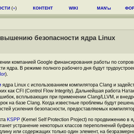
ОСТИ
(
+
)
КОНТЕНТ
WIKI
MAN'ы
ФО
овышению безопасности ядра Linux
ении компанией Google финансирования работы по сопро
ти ядра. В режиме полного рабочего дня будут трудоустрое
lor
).
и
ядра Linux с использованием компилятора Clang и задей
х как CFI (Control Flow Integrity). Дальнейшая работа Ната
 ошибок, всплывающих при применении Clang/LLVM, и внед
ок на базе Clang. Когда известные проблемы будут решен
стей усиления безопасности, предоставляемых компилято
кта
KSPP
(Kernel Self Protection Project) по продвижению в 
станет устранение некоторых классов переполнений буфера
лину или содержащих только один элемент, на безразмерн