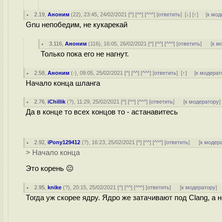
2.19
,
Аноним
(
22
), 23:45, 24/02/2021 [
^
] [
^^
] [
^^^
] [
ответить
]
[
↓
] [
↑
] [
к мод
Gnu непобедим, не кукарекай
3.116
,
Аноним
(
116
), 16:05, 26/02/2021 [
^
] [
^^
] [
^^^
] [
ответить
]
[
к м
Только пока его не нагнут.
2.58
,
Аноним
(
-
), 09:05, 25/02/2021 [
^
] [
^^
] [
^^^
] [
ответить
]
[
↑
] [
к модерат
Начало конца шланга
2.76
,
iChillik
(
?
), 11:29, 25/02/2021 [
^
] [
^^
] [
^^^
] [
ответить
]
[
к модератору
]
Да в конце то всех концов то - астанавитесь
2.92
,
iPony129412
(
?
), 16:23, 25/02/2021 [
^
] [
^^
] [
^^^
] [
ответить
]
[
к модер
> Начало конца
Это корень 😐
2.95
,
knike
(
?
), 20:15, 25/02/2021 [
^
] [
^^
] [
^^^
] [
ответить
]
[
к модератору
]
Тогда уж скорее ядру. Ядро же затачивают под Clang, а н