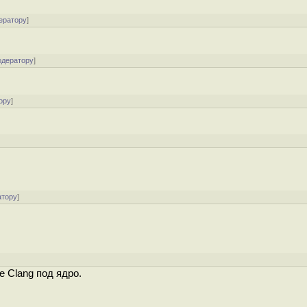
ератору
]
одератору
]
ору
]
атору
]
е Clang под ядро.