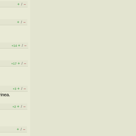
+
–
/
+
–
/
+
–
/
+14
+
–
/
+17
+
–
/
+3
ineа.
+
–
/
+2
+
–
/