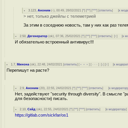
3.123
,
Аноним
(
-
), 00:49, 28/02/2021 [
^
] [
^^
] [
^^^
] [
ответить
]
[
к мод
> нет, только джейлы с телеметрией
За этим в соседнюю новость, там у них как раз тел
2.50
,
Дегенератор
(
ok
), 07:36, 25/02/2021 [
^
] [
^^
] [
^^^
] [
ответить
]
[
↑
] [
к м
И обязательно встроенный антивирус!!!
1.7
,
Минона
(
ok
), 22:48, 24/02/2021 [
ответить
] [
﹢﹢﹢
] [
· · ·
]
[
↓
] [
↑
] [
к модера
Перепишут на расте?
2.9
,
Аноним
(
20
), 22:55, 24/02/2021 [
^
] [
^^
] [
^^^
] [
ответить
]
[
к модератор
Нет, задействуют "security through diversity". В смысле
для безопасности) писать.
2.10
,
Сейд
(
ok
), 22:55, 24/02/2021 [
^
] [
^^
] [
^^^
] [
ответить
]
[
к модератору
]
https://gitlab.com/sickfar/os1