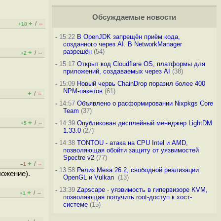
Обсуждаемые новости
+
–
/
+18
-
15:22
В OpenJDK запрещён приём кода,
созданного через AI. В NetworkManager
разрешён
(54)
+
–
/
+2
-
15:17
Открыт код Cloudflare OS, платформы для
приложений, создаваемых через AI
(38)
-
15:09
Новый червь ChainDrop поразил более 400
NPM-пакетов
(61)
+
–
/
-
14:57
Объявлено о расформировании Nixpkgs Core
Team
(37)
+
–
/
-
14:39
Опубликован дисплейный менеджер LightDM
+5
1.33.0
(27)
-
14:38
TONTOU - атака на CPU Intel и AMD,
позволяющая обойти защиту от уязвимостей
Spectre v2
(77)
+
–
/
–1
-
13:58
Релиз Mesa 26.2, свободной реализации
ложение).
OpenGL и Vulkan
(13)
-
13:39
Zapscape - уязвимость в гипервизоре KVM,
+
–
/
+1
позволяющая получить root-доступ к хост-
системе
(15)