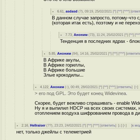
6.61
,
asdasd
(
?
), 09:19, 25/02/2021 [
^
] [
^^
] [
^^^
] [
отве
В данном случае запросто, потому-что 
(которая итак есть), поэтому и не перехо
7.73
,
Аноним
(
73
), 11:24, 25/02/2021 [
^
] [
^^
] [
^^
Тенденция в последних ядрах - блок
5.85
,
Аноним
(
84
), 14:16, 25/02/2021 [
^
] [
^^
] [
^^^
] [
ответит
В Африке акулы,
В Африке гориллы,
В Африке большие
Злые крокодилы...
4.122
,
Аноним
(
-
), 00:49, 28/02/2021 [
^
] [
^^
] [
^^^
] [
ответить
]
[
↑
]
> его под GPL. Это будет конец Widevineа.
Скорее, будет вежливо спрашивать - enable Wid
Ну я и выпилил HDCP на всех своих системах, 
отоплением воздуха шифрованием провода в дис
2.16
,
Hellraiser
(
??
), 23:23, 24/02/2021 [
^
] [
^^
] [
^^^
] [
ответить
]
[
↓
] [
↑
] [
к мо
нет, только джейлы с телеметрией