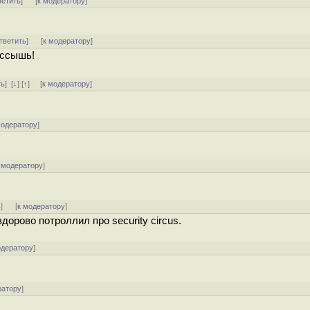
ветить
]
[
к модератору
]
тветить
]
[
к модератору
]
ассышь!
ть
]
[
↓
] [
↑
] [
к модератору
]
модератору
]
 модератору
]
ь
]
[
к модератору
]
орово потроллил про security circus.
одератору
]
ратору
]