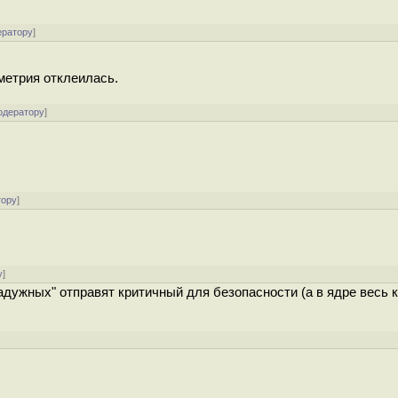
ератору
]
еметрия отклеилась.
одератору
]
тору
]
у
]
 "радужных" отправят критичный для безопасности (а в ядре весь 