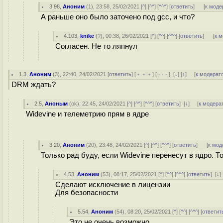
3.98
,
Аноним
(
1
), 23:58, 25/02/2021 [
^
] [
^^
] [
^^^
] [
ответить
]
[
к моде
А раньше оно было заточено под gcc, и что?
4.103
,
knike
(
?
), 00:38, 26/02/2021 [
^
] [
^^
] [
^^^
] [
ответить
]
[
к 
Согласен. Не то ляпнул
1.3
,
Аноним
(
3
), 22:40, 24/02/2021 [
ответить
] [
﹢﹢﹢
] [
· · ·
]
[
↓
] [
↑
] [
к модерат
DRM ждать?
2.5
,
Аноным
(
ok
), 22:45, 24/02/2021 [
^
] [
^^
] [
^^^
] [
ответить
]
[
↓
] [
к модера
Widevine и телеметрию прям в ядре
3.20
,
Аноним
(
20
), 23:48, 24/02/2021 [
^
] [
^^
] [
^^^
] [
ответить
]
[
к мод
Только рад буду, если Widevine перенесут в ядро. Т
4.53
,
Аноним
(
53
), 08:17, 25/02/2021 [
^
] [
^^
] [
^^^
] [
ответить
]
[
↓
Сделают исключение в лицензии
Для безопасности
5.54
,
Аноним
(
54
), 08:20, 25/02/2021 [
^
] [
^^
] [
^^^
] [
ответит
Это не очень возможно.