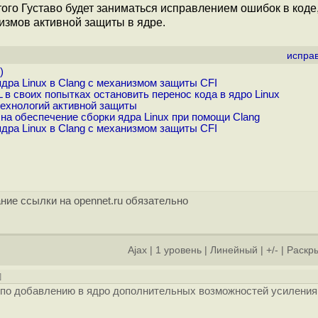
того Густаво будет заниматься исправлением ошибок в коде,
измов активной защиты в ядре.
испра
)
ра Linux в Clang с механизмом защиты CFI
в своих попытках остановить перенос кода в ядро Linux
технологий активной защиты
на обеспечение сборки ядра Linux при помощи Clang
ра Linux в Clang с механизмом защиты CFI
ние ссылки на opennet.ru обязательно
Ajax
|
1 уровень
|
Линейный
|
+/-
|
Раскры
]
 по добавлению в ядро дополнительных возможностей усиления