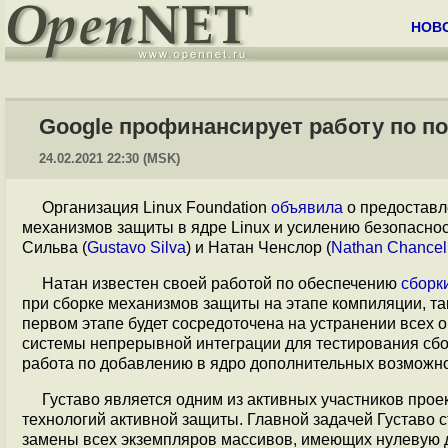
НОВ
Google профинансирует работу по п
24.02.2021 22:30 (MSK)
Организация Linux Foundation
объявила
о предоставл
механизмов защиты в ядре Linux и усилению безопаснос
Сильва (
Gustavo Silva
) и Натан Ченслор (
Nathan Chancel
Натан известен своей работой по обеспечению
сборк
при сборке механизмов защиты на этапе компиляции, таки
первом этапе будет сосредоточена на устранении всех
системы непрерывной интеграции для тестирования сбор
работа по добавлению в ядро дополнительных возможно
Густаво является одним из активных участников прое
технологий активной защиты. Главной задачей Густаво 
замены всех экземпляров массивов, имеющих нулевую д