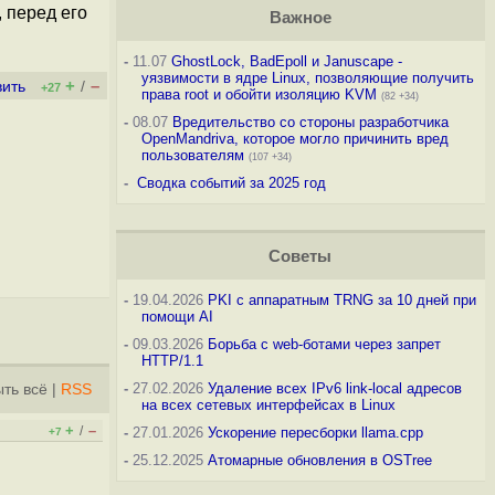
 перед его
Важное
-
11.07
GhostLock, BadEpoll и Januscape -
уязвимости в ядре Linux, позволяющие получить
+
–
вить
/
+27
права root и обойти изоляцию KVM
(82 +34)
-
08.07
Вредительство со стороны разработчика
OpenMandriva, которое могло причинить вред
пользователям
(107 +34)
-
Сводка событий за 2025 год
Советы
-
19.04.2026
PKI с аппаратным TRNG за 10 дней при
помощи AI
-
09.03.2026
Борьба с web-ботами через запрет
HTTP/1.1
-
27.02.2026
Удаление всех IPv6 link-local адресов
ть всё
|
RSS
на всех сетевых интерфейсах в Linux
+
–
/
-
27.01.2026
Ускорение пересборки llama.cpp
+7
-
25.12.2025
Атомарные обновления в OSTree