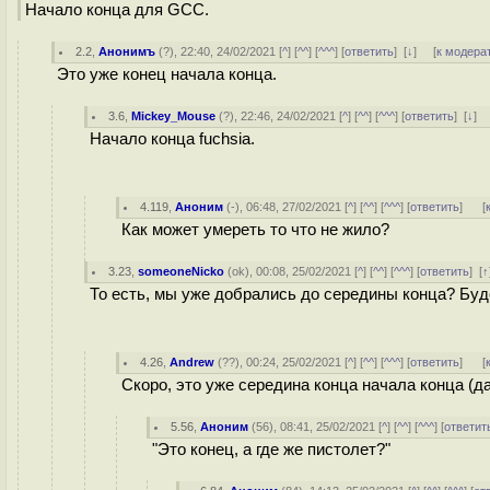
Начало конца для GCC.
2.2
,
Анонимъ
(
?
), 22:40, 24/02/2021 [
^
] [
^^
] [
^^^
] [
ответить
]
[
↓
] [
к модера
Это уже конец начала конца.
3.6
,
Mickey_Mouse
(
?
), 22:46, 24/02/2021 [
^
] [
^^
] [
^^^
] [
ответить
]
[
↓
] 
Начало конца fuchsia.
4.119
,
Аноним
(
-
), 06:48, 27/02/2021 [
^
] [
^^
] [
^^^
] [
ответить
]
[
Как может умереть то что не жило?
3.23
,
someoneNicko
(
ok
), 00:08, 25/02/2021 [
^
] [
^^
] [
^^^
] [
ответить
]
[
↑
То есть, мы уже добрались до середины конца? Буде
4.26
,
Andrew
(
??
), 00:24, 25/02/2021 [
^
] [
^^
] [
^^^
] [
ответить
]
[
Скоро, это уже середина конца начала конца (д
5.56
,
Аноним
(
56
), 08:41, 25/02/2021 [
^
] [
^^
] [
^^^
] [
ответит
"Это конец, а где же пистолет?"