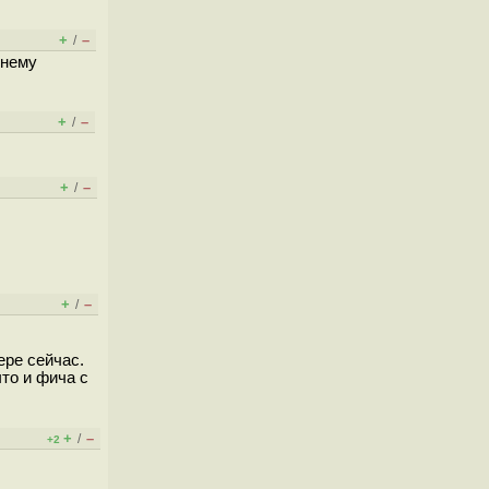
+
–
/
 нему
+
–
/
+
–
/
+
–
/
ере сейчас.
то и фича с
+
–
/
+2