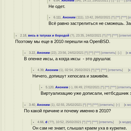
6.84
,
Аноним
(
84
), 14:13, 25/02/2021 [
^
] [
^^
] [
^^^
] [
от
Не одет.
6.111
,
Аноним
(
111
), 13:42, 26/02/2021 [
^
] [
^^
] [
^^^
] [
о
Всё равно застрелиться не сможешь. З
2.18
,
весь в татухах и бородой
(
?
), 23:35, 24/02/2021 [
^
] [
^^
] [
^^^
] [
ответи
Поэтому мы еще в 2010 перешли на OpenBSD.
3.22
,
Аноним
(
22
), 23:56, 24/02/2021 [
^
] [
^^
] [
^^^
] [
ответить
]
[
↓
] [
к 
В опенке иксы, а когда иксы - это друшлаг.
4.39
,
Аноним
(
1
), 02:54, 25/02/2021 [
^
] [
^^
] [
^^^
] [
ответить
]
[
к
Ничего, допишут xenocara и заживём.
5.120
,
Аноним
(
-
), 06:49, 27/02/2021 [
^
] [
^^
] [
^^^
] [
ответит
Виртуализацию уже дописали, нетбсдшник зд
3.40
,
Аноним
(
1
), 02:55, 25/02/2021 [
^
] [
^^
] [
^^^
] [
ответить
]
[
↑
] [
к м
По какой причине и почему именно в 2010?
4.66
,
d
(
??
), 10:52, 25/02/2021 [
^
] [
^^
] [
^^^
] [
ответить
]
[
к моде
Он сам не знает, слышал краем уха в курилке.