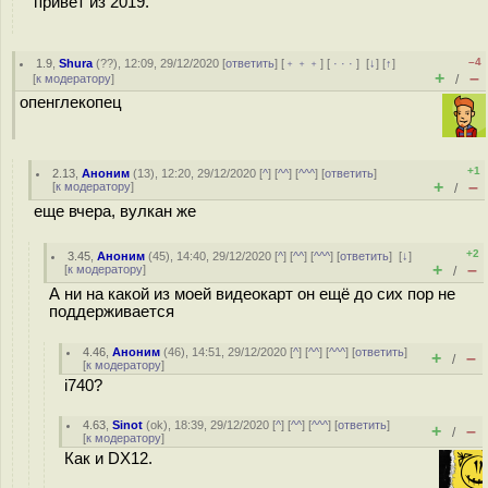
привет из 2019.
–4
1.9
,
Shura
(
??
), 12:09, 29/12/2020 [
ответить
] [
﹢﹢﹢
] [
· · ·
]
[
↓
] [
↑
]
+
–
[
к модератору
]
/
опенглекопец
+1
2.13
,
Аноним
(
13
), 12:20, 29/12/2020 [
^
] [
^^
] [
^^^
] [
ответить
]
+
–
[
к модератору
]
/
еще вчера, вулкан же
+2
3.45
,
Аноним
(
45
), 14:40, 29/12/2020 [
^
] [
^^
] [
^^^
] [
ответить
]
[
↓
]
+
–
[
к модератору
]
/
А ни на какой из моей видеокарт он ещё до сих пор не
поддерживается
4.46
,
Аноним
(
46
), 14:51, 29/12/2020 [
^
] [
^^
] [
^^^
] [
ответить
]
+
–
/
[
к модератору
]
i740?
4.63
,
Sinot
(
ok
), 18:39, 29/12/2020 [
^
] [
^^
] [
^^^
] [
ответить
]
+
–
/
[
к модератору
]
Как и DX12.