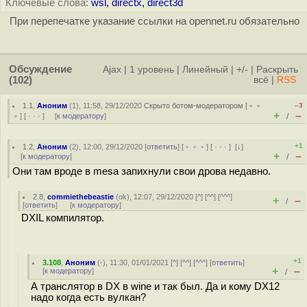
Ключевые слова:
wsl
,
directx
,
direct3d
При перепечатке указание ссылки на opennet.ru обязательно
Обсуждение
Ajax
|
1 уровень
|
Линейный
|
+/-
|
Раскрыть
(102)
всё
|
RSS
1.1
,
Аноним
(
1
), 11:58, 29/12/2020
Скрыто ботом-модератором
[
﹢﹢
–3
+
–
﹢
] [
· · ·
] [
к модератору
]
/
+1
1.2
,
Аноним
(
2
), 12:00, 29/12/2020 [
ответить
] [
﹢﹢﹢
] [
· · ·
]
[
↓
]
+
–
[
к модератору
]
/
Они там вроде в mesa запихнули свои дрова недавно.
2.8
,
commiethebeastie
(
ok
), 12:07, 29/12/2020 [
^
] [
^^
] [
^^^
]
+
–
/
[
ответить
]
[
к модератору
]
DXIL компилятор.
+1
3.108
,
Аноним
(
-
), 11:30, 01/01/2021 [
^
] [
^^
] [
^^^
] [
ответить
]
+
–
[
к модератору
]
/
А транслятор в DX в wine и так был. Да и кому DX12
надо когда есть вулкан?