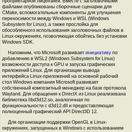
проприетарной лицензией. Вместе с заголовочными
файлами опубликованы сборочные сценарии для
CMake, вспомогательные компоненты для улучшения
переносимости между Windows и WSL (Windows
Subsystem for Linux), а также прослойка для
обособленного использования заголовочных файлов в
Linux-окружениях, позволяющая обойтись без установки
Windows SDK.
Напомним, что Microsoft развивает
инициативу
по
добавлению в WSL2 (Windows Subsystem for Linux)
возможности доступа к GPU и запуска графических
приложений Linux. Для организации вывода
интерфейса Linux-приложений на основной рабочий
стол Windows компания Microsoft развивает
собственный композитный менеджер на базе протокола
Wayland. Для обращения к DirectX из Linux реализована
библиотека libd3d12.so, аналогичная по
функциональности с d3d12.dll и предоставляющая
полноценный графический API Direct3D 12.
Для организации поддержки OpenGL в Linux-
окружениях, запущенных в Windows с использованием