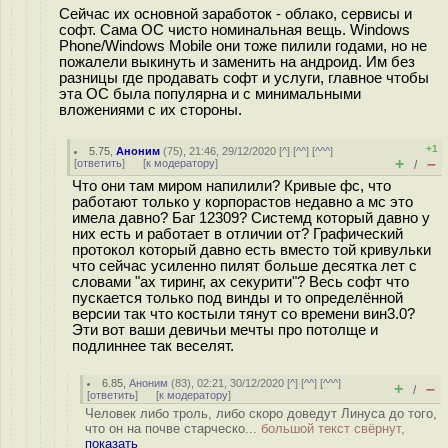
Сейчас их основной заработок - облако, сервисы и
софт. Сама ОС чисто номинальная вещь. Windows
Phone/Windows Mobile они тоже пилили годами, но не
пожалели выкинуть и заменить на андроид. Им без
разницы где продавать софт и услуги, главное чтобы
эта ОС была популярна и с минимальными
вложениями с их стороны.
+1
5.75
,
Аноним
(
75
), 21:46, 29/12/2020 [
^
] [
^^
] [
^^^
]
+
–
[
ответить
]
[
к модератору
]
/
Что они там миром напилили? Кривые фс, что
работают только у корпорастов недавно а мс это
имела давно? Баг 12309? Системд который давно у
них есть и работает в отличии от? Графический
протокол который давно есть вместо той кривульки
что сейчас усиленно пилят больше десятка лет с
cловами "ах тиринг, ах секурити"? Весь софт что
пускается только под винды и то определённой
версии так что костыли тянут со времени вин3.0?
Эти вот ваши девичьи мечты про потолще и
подлиннее так веселят.
6.85
,
Аноним
(
83
), 02:21, 30/12/2020 [
^
] [
^^
] [
^^^
]
+
–
/
[
ответить
]
[
к модератору
]
Человек либо троль, либо скоро доведут Линуса до того,
что он на почве старческо...
большой текст свёрнут,
показать