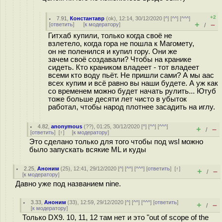
+2
7.91
,
Константавр
(
ok
), 12:14, 30/12/2020 [
^
] [
^^
] [
^^^
]
+
–
[
ответить
]
[
к модератору
]
/
Гитхаб купили, только когда своё не
взлетело, когда гора не пошла к Магомету,
он не поленился и купил гору. Они же
зачем своё создавали? Чтобы на кранике
сидеть. Кто краником владеет - тот владеет
всеми кто воду пьёт. Не пришли сами? А мы аас
всех купим и всё равно вы наши будете. А уж как
со временем можно будет начать рулить... Ютуб
тоже больше десяти лет чисто в убыток
работал, чтобы народ плотнее засадить на иглу.
4.82
,
anonymous
(
??
), 01:25, 30/12/2020 [
^
] [
^^
] [
^^^
]
+
–
/
[
ответить
]
[
↑
] [
к модератору
]
Это сделано только для того чтобы под wsl можно
было запускать всякие ML и куды
2.25
,
Аноним
(
25
), 12:41, 29/12/2020 [
^
] [
^^
] [
^^^
] [
ответить
]
[
↑
]
+
–
/
[
к модератору
]
Давно уже под названием nine.
3.33
,
Аноним
(
33
), 12:59, 29/12/2020 [
^
] [
^^
] [
^^^
] [
ответить
]
+
–
/
[
к модератору
]
Только DX9. 10, 11, 12 там нет и это "out of scope of the