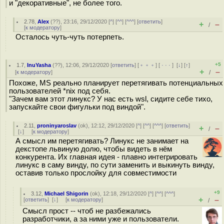
и "декоративные", не более того.
2.78
,
Alex
(
??
), 23:16, 29/12/2020 [
^
] [
^^
] [
^^^
] [
ответить
]
+
–
/
[
к модератору
]
Осталось чуть-чуть потерпеть.
+5
1.7
,
InuYasha
(
??
), 12:06, 29/12/2020 [
ответить
] [
﹢﹢﹢
] [
· · ·
]
[
↓
] [
↑
]
+
–
[
к модератору
]
/
Похоже, MS реально планирует перетягивать потенциальных
пользователей *nix под себя.
"Зачем вам этот линукс? У нас есть wsl, сидите себе тихо,
запускайте свои фигульки под виндой".
2.11
,
proninyaroslav
(
ok
), 12:12, 29/12/2020 [
^
] [
^^
] [
^^^
] [
ответить
]
+
–
/
[
↓
] [
к модератору
]
А смысл им перетягивать? Линукс не занимает на
декстопе львиную долю, чтобы видеть в нём
конкурента. Их главная идея - плавно интегрировать
линукс в саму винду, по сути заменить и выкинуть винду,
оставив только прослойку для совместимости
+9
3.12
,
Michael Shigorin
(
ok
), 12:18, 29/12/2020 [
^
] [
^^
] [
^^^
]
+
–
[
ответить
]
[
↓
] [
к модератору
]
/
Смысл прост -- чтоб не разбежались
разработчики, а за ними уже и пользователи.