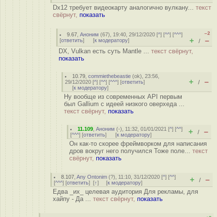
Dx12 требует видеокарту аналогично вулкану...
текст
свёрнут,
показать
–2
9.67
,
Аноним
(
67
), 19:40, 29/12/2020 [
^
] [
^^
] [
^^^
]
+
–
[
ответить
]
[
к модератору
]
/
DX, Vulkan есть суть Mantle ...
текст свёрнут,
показать
10.79
,
commiethebeastie
(
ok
), 23:56,
+
–
29/12/2020 [
^
] [
^^
] [
^^^
] [
ответить
]
/
[
к модератору
]
Ну вообще из современных API первым
был Gallium с идеей низкого оверхеда ...
текст свёрнут,
показать
11.109
,
Аноним
(
-
), 11:32, 01/01/2021 [
^
] [
^^
]
+
–
/
[
^^^
] [
ответить
]
[
к модератору
]
Он как-то скорее фреймворком для написания
дров вокруг него получился Тоже поле...
текст
свёрнут,
показать
8.107
,
Any Ontonim
(
?
), 11:10, 31/12/2020 [
^
] [
^^
]
+
–
/
[
^^^
] [
ответить
]
[
↑
] [
к модератору
]
Едва _их_ целевая аудитория Для рекламы, для
хайпу - Да ...
текст свёрнут,
показать