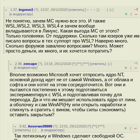
–2
1.37
,
Ingener2
(
?
), 13:07, 29/12/2020 [
ответить
] [
﹢﹢﹢
] [
· · ·
]
[
↓
]
+
–
[
к модератору
]
/
Не понятно, зачем МС нужно все это. И также
WSL,WSL2, WSL3, WSL4 и зачем вообще
вкладываются в Линукс. Какая выгода МС от этого?
Только головняки. От поддержки. Сколько там юзеров уже им
писало вопросы в тех суппорт про WSL? Наверно много.
Сколько форумов завалено вопросами? Много. Может
просто деньги, их много, и их хочется потратить?
+1
2.38
,
zeecape
(
?
), 13:18, 29/12/2020 [
^
] [
^^
] [
^^^
] [
ответить
]
[
↓
]
+
–
[
к модератору
]
/
Вполне возможно Microsoft хочет отпросить ядро NT,
основной доход идет не от самой Windows, а от облака и
софта и они хотят на этом сосредоточится. Вот они и
пытаются постепенно к этому подготовиться
экспериментируя с WSL и подготавливая почву для
перехода. Да и что им мешает использовать ядро от лини,
а оболочку и сам WinAPI(Ну или открыть наработки и
спихнуть и сратить с вином, чтобы силы сэкономить)
оставить закрытым?
3.42
,
Анончик99999
(
?
), 13:51, 29/12/2020 [
^
] [
^^
] [
^^^
]
+
–
/
[
ответить
]
[
↓
] [
к модератору
]
Так потихоньку и Windows сделают свободной ОС.