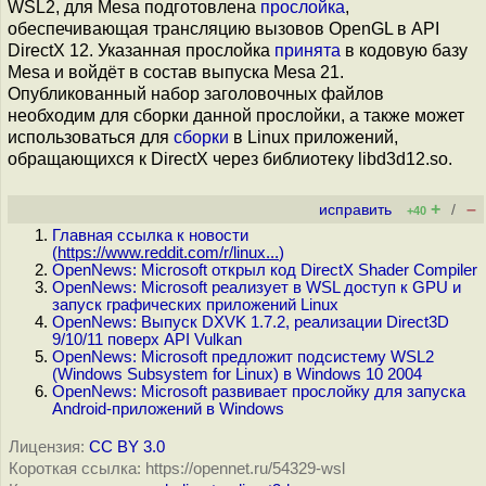
WSL2, для Mesa подготовлена
прослойка
,
обеспечивающая трансляцию вызовов OpenGL в API
DirectX 12. Указанная прослойка
принята
в кодовую базу
Mesa и войдёт в состав выпуска Mesa 21.
Опубликованный набор заголовочных файлов
необходим для сборки данной прослойки, а также может
использоваться для
сборки
в Linux приложений,
обращающихся к DirectX через библиотеку libd3d12.so.
+
–
исправить
/
+40
Главная ссылка к новости
(
https://www.reddit.com/r/linux...
)
OpenNews: Microsoft открыл код DirectX Shader Compiler
OpenNews: Microsoft реализует в WSL доступ к GPU и
запуск графических приложений Linux
OpenNews: Выпуск DXVK 1.7.2, реализации Direct3D
9/10/11 поверх API Vulkan
OpenNews: Microsoft предложит подсистему WSL2
(Windows Subsystem for Linux) в Windows 10 2004
OpenNews: Microsoft развивает прослойку для запуска
Android-приложений в Windows
Лицензия:
CC BY 3.0
Короткая ссылка: https://opennet.ru/54329-wsl