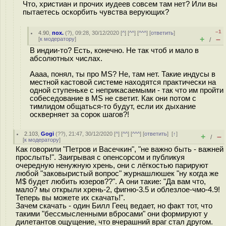
Что, христиан и прочих иудеев совсем там нет? Или вы
пытаетесь оскорбить чувства верующих?
–1
4.90
,
пох.
(
?
), 09:28, 30/12/2020 [
^
] [
^^
] [
^^^
] [
ответить
]
+
–
[
к модератору
]
/
В индии-то? Есть, конечно. Не так чтоб и мало в
абсолютных числах.
Аааа, понял, ты про MS? Не, там нет. Такие индусы в
местной кастовой системе находятся практически на
одной ступеньке с неприкасаемыми - так что им пройти
собеседование в MS не светит. Как они потом с
тимлидом общаться-то будут, если их дыхание
оскверняет за сорок шагов?!
2.103
,
Gogi
(
??
), 21:47, 30/12/2020 [
^
] [
^^
] [
^^^
] [
ответить
]
[
↑
]
+
–
/
[
к модератору
]
Как говорили "Петров и Васечкин", "не важно быть - важней
прослыть!". Заигрывая с опенсорсом и публикуя
очередную ненужную хрень, они с лёгкостью парируют
любой "заковыристый вопрос" журнашлюшек "ну когда же
M$ будет любить юзеров??". А они такие: "Да вам что,
мало? мы открыли хрень-2, фигню-3.5 и облезлое-чмо-4.9!
Теперь вы можете их скачать!".
Зачем скачать - один Билл Геец ведает, но факт тот, что
такими "бессмысленными вбросами" они формируют у
дилетантов ощущение, что вчерашний враг стал другом.