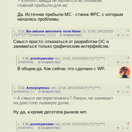
> ЕМНИП винда не является источником
главной прибыли для мс
Да. Источник прибыли МС - станок ФРС, с которым
начались проблемы.
+1
3.31
,
Вы забыли заполнить поле Name
(
?
), 12:56, 29/12/2020
+
–
[
^
] [
^^
] [
^^^
] [
ответить
]
[
↓
] [
↑
] [
к модератору
]
/
Смысл просто: отказаться от разработки ОС и
заниматься только графическим интерфейсом.
–1
4.36
,
proninyaroslav
(
ok
), 13:05, 29/12/2020 [
^
] [
^^
] [
^^^
]
+
–
[
ответить
]
[
к модератору
]
/
В общем да. Как сейчас это сделано с WP.
+1
3.32
,
Annoynymous
(
ok
), 12:58, 29/12/2020 [
^
] [
^^
] [
^^^
]
+
–
[
ответить
]
[
↑
] [
к модератору
]
/
> А смысл им перетягивать? Линукс не занимает
на декстопе львиную долю,
Ну да, а кроме десктопа рынков нет.
–1
4.35
,
proninyaroslav
(
ok
), 13:04, 29/12/2020 [
^
] [
^^
] [
^^^
]
+
–
[
ответить
]
[
к модератору
]
/