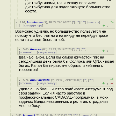
дистрибутивами, так и между версиями
дистрибутива для подавляющего большинства
софта.
+1
4.64
,
Anonimous
(
?
), 18:53, 29/12/2020 [
^
] [
^^
] [
^^^
] [
ответить
]
+
–
[
↑
] [
к модератору
]
/
Возможно удивлю, но большинство пользуется не
потому что бесплатно и на винду не перейдут даже
если та станет бесплатной.
5.65
,
Аноним
(
65
), 19:19, 29/12/2020 [
^
] [
^^
] [
^^^
]
+
–
/
[
ответить
]
[
к модератору
]
Два чаю, анон. Если бы самой фичастой *nix на
сегодняшний день была бы Солярка или QNX - юзал
бы их. Качал бы пиратские образы и кейгены с
торрентов!
+1
5.74
,
Анончик99999
(
?
), 21:30, 29/12/2020 [
^
] [
^^
] [
^^^
]
+
–
[
ответить
]
[
к модератору
]
/
удивлю, но большинство подбирает инструмент под
свои задачи. Если я часто работаю в
профессиональных CAD/CAE-программах, в моих
задачах Винда незаменима, и религия, страдания
мне по боку.
3.52
,
Ingener2
(
?
), 16:06, 29/12/2020 [
^
] [
^^
] [
^^^
] [
ответить
]
[
↑
]