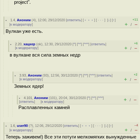
project".
+11
1.4
,
Аноним
(
4
), 12:00, 29/12/2020 [
ответить
] [
﹢﹢﹢
] [
· · ·
]
[
↓
] [
↑
]
+
–
[
к модератору
]
/
Вулкан уже есть.
+6
2.20
,
хацкер
(
ok
), 12:30, 29/12/2020 [
^
] [
^^
] [
^^^
] [
ответить
]
+
–
[
к модератору
]
/
в вулкане вся сила земных недр
+2
3.93
,
Аноним
(
93
), 12:56, 30/12/2020 [
^
] [
^^
] [
^^^
] [
ответить
]
+
–
[
к модератору
]
/
Земных ядер!
4.101
,
Аноним
(
101
), 20:04, 30/12/2020 [
^
] [
^^
] [
^^^
]
+
–
/
[
ответить
]
[
к модератору
]
Расплавленных камней
–4
1.6
,
user90
(
?
), 12:06, 29/12/2020 [
ответить
] [
﹢﹢﹢
] [
· · ·
]
[
↓
] [
↑
]
+
–
[
к модератору
]
/
Теперь заживем!) Все эти потуги мелкомягких вынужденные