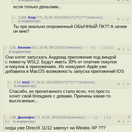
+
–
[
к модератору
]
/
если только деньгами...
3.104
,
Gogi
(
??
), 21:48, 30/12/2020 [
^
] [
^^
] [
^^^
] [
ответить
]
+
–
/
[
к модератору
]
Ты про анально огороженный ОБЫЧНЫЙ ПК?? А зачем
он мне?
1.51
,
Аноним
(
51
), 15:48, 29/12/2020 [
ответить
] [
﹢﹢﹢
] [
· · ·
]
[
↓
] [
↑
]
+
–
/
[
к модератору
]
Они хотят запускать Андроид приложения под виндой
с помосчу WSL2. Будут иметь 30% от платних покупок
и покупок в приложениях. Их конкурент Apple уже
добавила в MacOS возможность запуска приложений IOS
2.53
,
luis2
(
?
), 16:16, 29/12/2020 [
^
] [
^^
] [
^^^
] [
ответить
]
+
–
/
[
к модератору
]
Спасибо, из прочитанного стало ясно, что просто
хочет свой блекджек с девами. Причины какие-то
высосанные...
–2
1.55
,
Дихлофос
(
?
), 16:28, 29/12/2020 [
ответить
] [
﹢﹢﹢
] [
· · ·
]
[
↓
]
+
–
[
↑
] [
к модератору
]
/
когда уже DirectX 11/12 завезут на Windos XP ???