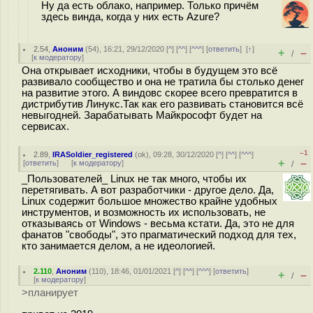
Ну да есть облако, например. Только причём
здесь винда, когда у них есть Azure?
2.54
,
Аноним
(
54
), 16:21, 29/12/2020 [
^
] [
^^
] [
^^^
] [
ответить
]
[
↑
]
+
–
/
[
к модератору
]
Она открывает исходники, чтобы в будущем это всё
развивало сообщество и она не тратила бы столько денег
на развитие этого. А виндовс скорее всего превратится в
дистрибутив Линукс.Так как его развивать становится всё
невыгодней. Зарабатывать Майкрософт будет на
сервисах.
–1
2.89
,
IRASoldier_registered
(
ok
), 09:28, 30/12/2020 [
^
] [
^^
] [
^^^
]
+
–
[
ответить
]
[
к модератору
]
/
_Пользователей_ Linux не так много, чтобы их
перетягивать. А вот разработчики - другое дело. Да,
Linux содержит большое множество крайне удобных
инструментов, и возможность их использовать, не
отказываясь от Windows - весьма кстати. Да, это не для
фанатов "свободы", это прагматический подход для тех,
кто занимается делом, а не идеологией.
2.110
,
Аноним
(
110
), 18:46, 01/01/2021 [
^
] [
^^
] [
^^^
] [
ответить
]
+
–
/
[
к модератору
]
>планирует