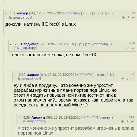
+3
1.3
,
хацкер
(
ok
), 12:00, 29/12/2020 [
ответить
] [
﹢﹢﹢
] [
· · ·
]
[
↓
] [
↑
]
+
–
[
к модератору
]
/
дожили, нативный DirectX в Linux
+16
2.5
,
Владимир
(
??
), 12:05, 29/12/2020 [
^
] [
^^
] [
^^^
] [
ответить
]
[
↓
]
+
–
[
к модератору
]
/
Только заголовки же пока, не сам DirectX
+1
3.10
,
хацкер
(
ok
), 12:10, 29/12/2020 [
^
] [
^^
] [
^^^
] [
ответить
]
[
↓
]
+
–
[
к модератору
]
/
ну и либа в придачу... это конечно же упростит
разрабам игр жизнь в плане портов под Linux, но
стоит ли ждать повышенной активности от них в
этом направлении?.. время покажет, как говорится, а так
всегда есть наш ламповый Wine :D
+13
4.39
,
Аноним
(
39
), 13:18, 29/12/2020 [
^
] [
^^
] [
^^^
] [
ответить
]
+
–
[
к модератору
]
/
> это конечно же упростит разрабам игр жизнь в плане
портов под Linux