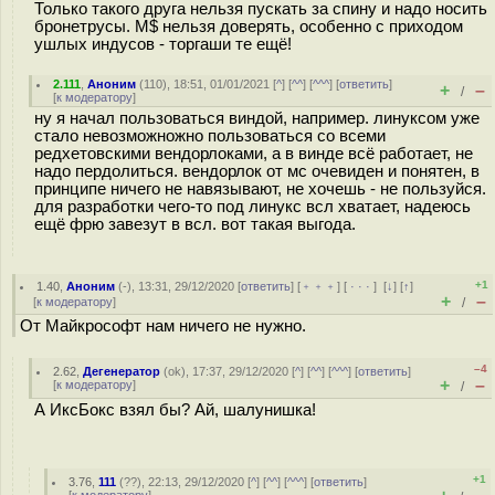
Только такого друга нельзя пускать за спину и надо носить
бронетрусы. M$ нельзя доверять, особенно с приходом
ушлых индусов - торгаши те ещё!
2.111
,
Аноним
(
110
), 18:51, 01/01/2021 [
^
] [
^^
] [
^^^
] [
ответить
]
+
–
/
[
к модератору
]
ну я начал пользоваться виндой, например. линуксом уже
стало невозможножно пользоваться со всеми
редхетовскими вендорлоками, а в винде всё работает, не
надо пердолиться. вендорлок от мс очевиден и понятен, в
принципе ничего не навязывают, не хочешь - не пользуйся.
для разработки чего-то под линукс всл хватает, надеюсь
ещё фрю завезут в всл. вот такая выгода.
+1
1.40
,
Аноним
(
-
), 13:31, 29/12/2020 [
ответить
] [
﹢﹢﹢
] [
· · ·
]
[
↓
] [
↑
]
+
–
[
к модератору
]
/
От Майкрософт нам ничего не нужно.
–4
2.62
,
Дегенератор
(
ok
), 17:37, 29/12/2020 [
^
] [
^^
] [
^^^
] [
ответить
]
+
–
[
к модератору
]
/
А ИксБокс взял бы? Ай, шалунишка!
+1
3.76
,
111
(
??
), 22:13, 29/12/2020 [
^
] [
^^
] [
^^^
] [
ответить
]