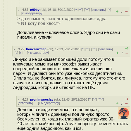
4.87
,
n00by
(
ok
), 08:10, 30/12/2020 [
^
] [
^^
] [
^^^
] [
ответить
]
[
↑
]
+
–
/
[
к модератору
]
> да и смысл, скок лет «допиливания» ядра
> NT коту под хвост?
Допиливание -- ключевое слово. Ядро они не сами
писали, а купили.
+3
3.22
,
Константавр
(
ok
), 12:33, 29/12/2020 [
^
] [
^^
] [
^^^
] [
ответить
]
+
–
[
↓
] [
↑
] [
к модератору
]
/
Линукс и не занимает большей доли потому что в
ключевые моменты микрософт выкатывает
очередной вендорлок с рюшечками и все писают
паром. И делают они это уже несколько десятилетий.
Эппла так не боятся, как линукса, потому что стоит его
выпустить из под лавки - он станет ещё одним
Андроидом, который вытеснит их на ПК.
–1
4.27
,
proninyaroslav
(
ok
), 12:43, 29/12/2020 [
^
] [
^^
] [
^^^
]
+
–
[
ответить
]
[
к модератору
]
/
Дело не в винде или маке, а в вендорах,
которым пилить драйверы под линукс просто
бесмысленно, когда их главный куратор уже 30-
40 лет как майкрософт. А мак попросту не может стать
ещё одним андроидом, как и ios.