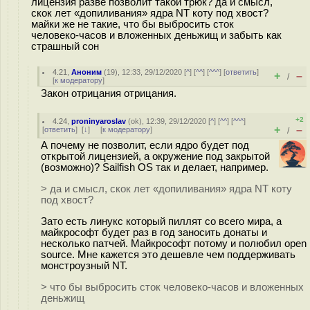
лицензия разве позволит такой трюк? да и смысл,
скок лет «допиливания» ядра NT коту под хвост?
майки же не такие, что бы выбросить сток
человеко-часов и вложенных деньжищ и забыть как
страшный сон
4.21
,
Аноним
(
19
), 12:33, 29/12/2020 [
^
] [
^^
] [
^^^
] [
ответить
]
+
–
/
[
к модератору
]
Закон отрицания отрицания.
+2
4.24
,
proninyaroslav
(
ok
), 12:39, 29/12/2020 [
^
] [
^^
] [
^^^
]
+
–
[
ответить
]
[
↓
] [
к модератору
]
/
А почему не позволит, если ядро будет под
открытой лицензией, а окружение под закрытой
(возможно)? Sailfish OS так и делает, например.
> да и смысл, скок лет «допиливания» ядра NT коту
под хвост?
Зато есть линукс который пиллят со всего мира, а
майкрософт будет раз в год заносить донаты и
несколько патчей. Майкрософт потому и полюбил open
source. Мне кажется это дешевле чем поддерживать
монстроузный NT.
> что бы выбросить сток человеко-часов и вложенных
деньжищ