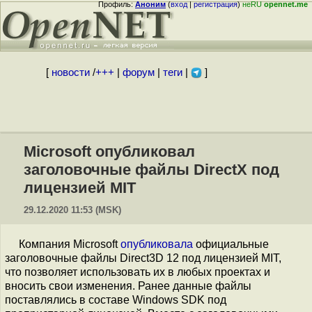
Профиль:
Аноним
(
вход
|
регистрация
)
неRU
opennet.me
[
новости
/
+++
|
форум
|
теги
|
]
Microsoft опубликовал
заголовочные файлы DirectX под
лицензией MIT
29.12.2020 11:53 (MSK)
Компания Microsoft
опубликовала
официальные
заголовочные файлы Direct3D 12 под лицензией MIT,
что позволяет использовать их в любых проектах и
вносить свои изменения. Ранее данные файлы
поставлялись в составе Windows SDK под