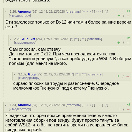
+1
1.26
,
Аноним
(
26
), 12:43, 29/12/2020 [
ответить
] [
﹢﹢﹢
] [
· · ·
]
[
↓
]
+
–
[
к модератору
]
/
Эти заголовки только от Dx12 или там и более ранние версии
есть?
+2
2.29
,
Аноним
(
26
), 12:50, 29/12/2020 [
^
] [
^^
] [
^^^
] [
ответить
]
+
–
[
к модератору
]
/
Сам спросил, сам отвечу.
Да, там только Dx12. При чем преподносится не как
"заголовки под линукс", а как приблуда для WSL2. В общем
пользы (для меня) не много.
3.102
,
Gogi
(
??
), 21:42, 30/12/2020 [
^
] [
^^
] [
^^^
] [
ответить
]
+
–
/
[
к модератору
]
сирано плюсик за труды и разъяснение. Очередное
мелкомягкое "ненужно" под систему "ненужно".
+2
1.34
,
Аноним
(
34
), 12:59, 29/12/2020 [
ответить
] [
﹢﹢﹢
] [
· · ·
]
[
↑
]
+
–
[
к модератору
]
/
Я надеюсь что open source приложения теперь вместо
изготовления сборки под винду, будут просто тянуть за
собой WSL2, что бы не тратить время на исправление багов
виндовых версий.