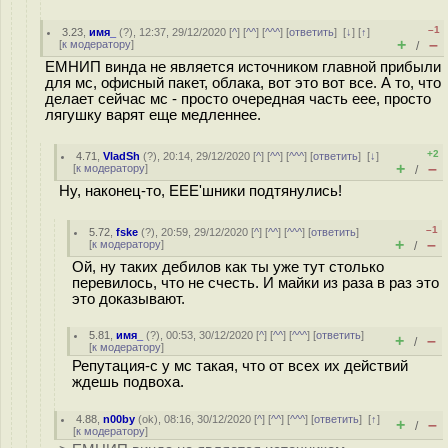
–1
3.23
,
имя_
(
?
), 12:37, 29/12/2020 [
^
] [
^^
] [
^^^
] [
ответить
]
[
↓
] [
↑
]
+
–
[
к модератору
]
/
ЕМНИП винда не является источником главной прибыли
для мс, офисный пакет, облака, вот это вот все. А то, что
делает сейчас мс - просто очередная часть еее, просто
лягушку варят еще медленнее.
+2
4.71
,
VladSh
(
?
), 20:14, 29/12/2020 [
^
] [
^^
] [
^^^
] [
ответить
]
[
↓
]
+
–
[
к модератору
]
/
Ну, наконец-то, EEE'шники подтянулись!
–1
5.72
,
fske
(
?
), 20:59, 29/12/2020 [
^
] [
^^
] [
^^^
] [
ответить
]
+
–
[
к модератору
]
/
Ой, ну таких дебилов как ты уже тут столько
перевилось, что не счесть. И майки из раза в раз это
это доказывают.
5.81
,
имя_
(
?
), 00:53, 30/12/2020 [
^
] [
^^
] [
^^^
] [
ответить
]
+
–
/
[
к модератору
]
Репутация-с у мс такая, что от всех их действий
ждешь подвоха.
4.88
,
n00by
(
ok
), 08:16, 30/12/2020 [
^
] [
^^
] [
^^^
] [
ответить
]
[
↑
]
+
–
/
[
к модератору
]