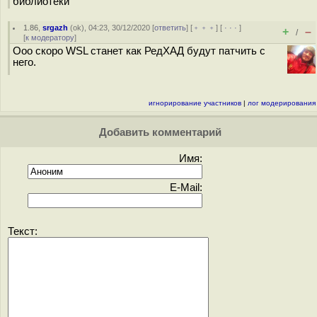
библиотеки
1.86
,
srgazh
(
ok
), 04:23, 30/12/2020 [
ответить
] [
﹢﹢﹢
] [
· · ·
]
+
–
/
[
к модератору
]
Ооо скоро WSL станет как РедХАД будут патчить с
него.
игнорирование участников
|
лог модерирования
Добавить комментарий
Имя:
E-Mail:
Текст: