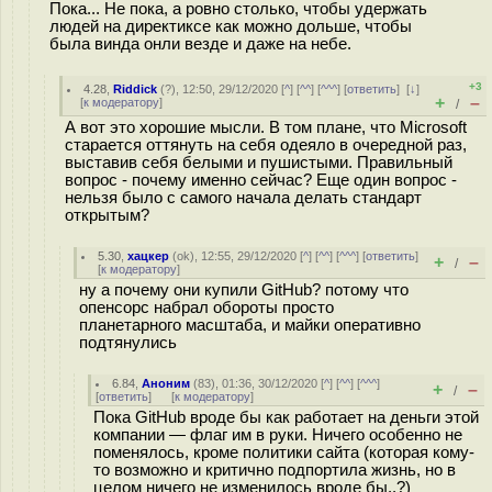
Пока... Не пока, а ровно столько, чтобы удержать
людей на директиксе как можно дольше, чтобы
была винда онли везде и даже на небе.
+3
4.28
,
Riddick
(
?
), 12:50, 29/12/2020 [
^
] [
^^
] [
^^^
] [
ответить
]
[
↓
]
+
–
[
к модератору
]
/
А вот это хорошие мысли. В том плане, что Microsoft
старается оттянуть на себя одеяло в очередной раз,
выставив себя белыми и пушистыми. Правильный
вопрос - почему именно сейчас? Еще один вопрос -
нельзя было с самого начала делать стандарт
открытым?
5.30
,
хацкер
(
ok
), 12:55, 29/12/2020 [
^
] [
^^
] [
^^^
] [
ответить
]
+
–
/
[
к модератору
]
ну а почему они купили GitHub? потому что
опенсорс набрал обороты просто
планетарного масштаба, и майки оперативно
подтянулись
6.84
,
Аноним
(
83
), 01:36, 30/12/2020 [
^
] [
^^
] [
^^^
]
+
–
/
[
ответить
]
[
к модератору
]
Пока GitHub вроде бы как работает на деньги этой
компании — флаг им в руки. Ничего особенно не
поменялось, кроме политики сайта (которая кому-
то возможно и критично подпортила жизнь, но в
целом ничего не изменилось вроде бы..?)