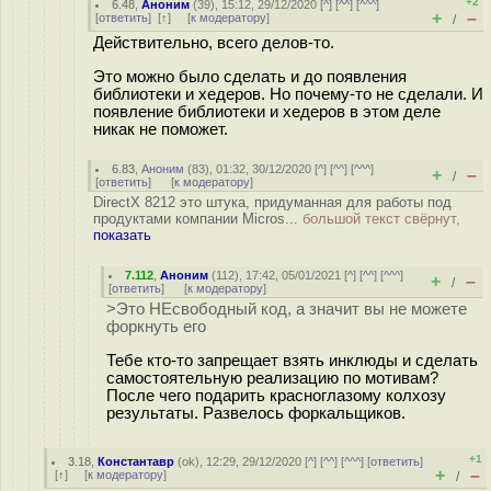
+2
6.48
,
Аноним
(
39
), 15:12, 29/12/2020 [
^
] [
^^
] [
^^^
]
+
–
[
ответить
]
[
↑
] [
к модератору
]
/
Действительно, всего делов-то.
Это можно было сделать и до появления
библиотеки и хедеров. Но почему-то не сделали. И
появление библиотеки и хедеров в этом деле
никак не поможет.
6.83
,
Аноним
(
83
), 01:32, 30/12/2020 [
^
] [
^^
] [
^^^
]
+
–
/
[
ответить
]
[
к модератору
]
DirectX 8212 это штука, придуманная для работы под
продуктами компании Micros...
большой текст свёрнут,
показать
7.112
,
Аноним
(
112
), 17:42, 05/01/2021 [
^
] [
^^
] [
^^^
]
+
–
/
[
ответить
]
[
к модератору
]
>Это НЕсвободный код, а значит вы не можете
форкнуть его
Тебе кто-то запрещает взять инклюды и сделать
самостоятельную реализацию по мотивам?
После чего подарить кpacноглaзoму колхозу
результаты. Развелось форкальщиков.
+1
3.18
,
Константавр
(
ok
), 12:29, 29/12/2020 [
^
] [
^^
] [
^^^
] [
ответить
]
+
–
[
↑
] [
к модератору
]
/