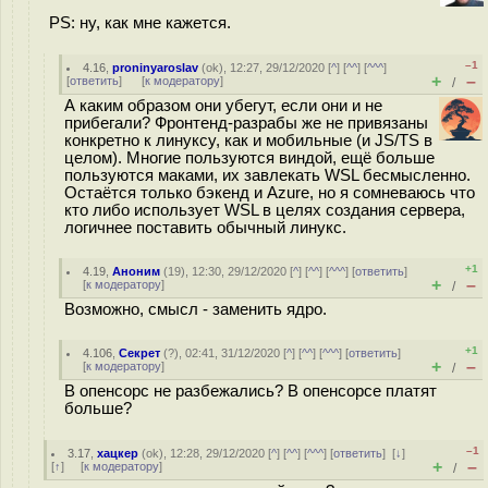
PS: ну, как мне кажется.
–1
4.16
,
proninyaroslav
(
ok
), 12:27, 29/12/2020 [
^
] [
^^
] [
^^^
]
+
–
[
ответить
]
[
к модератору
]
/
А каким образом они убегут, если они и не
прибегали? Фронтенд-разрабы же не привязаны
конкретно к линуксу, как и мобильные (и JS/TS в
целом). Многие пользуются виндой, ещё больше
пользуются маками, их завлекать WSL бесмысленно.
Остаётся только бэкенд и Azure, но я сомневаюсь что
кто либо использует WSL в целях создания сервера,
логичнее поставить обычный линукс.
+1
4.19
,
Аноним
(
19
), 12:30, 29/12/2020 [
^
] [
^^
] [
^^^
] [
ответить
]
+
–
[
к модератору
]
/
Возможно, смысл - заменить ядро.
+1
4.106
,
Секрет
(
?
), 02:41, 31/12/2020 [
^
] [
^^
] [
^^^
] [
ответить
]
+
–
[
к модератору
]
/
В опенсорс не разбежались? В опенсорсе платят
больше?
–1
3.17
,
хацкер
(
ok
), 12:28, 29/12/2020 [
^
] [
^^
] [
^^^
] [
ответить
]
[
↓
]
+
–
[
↑
] [
к модератору
]
/