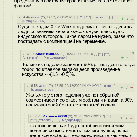
Представляю состояние красн*глазых, когда это станет
фактом!
4.44
,
анон
(
?
), 14:32, 29/12/2020 [
^
] [
^^
] [
^^^
] [
ответить
]
[
↓
]
+
–
/
[
к модератору
]
Судя по кодам ХР и Win7 продолжают писать десятку
люди со знанием веба и вкусов смузи, плюс куа с
индусского аутсорса. Такое даром не нужно, разве что
пострадать с компиляцией на переменке.
+3
5.49
,
Анончик99999
(
?
), 15:33, 29/12/2020 [
^
] [
^^
] [
^^^
]
+
–
[
ответить
]
[
к модератору
]
/
Только их поделие занимает 90% рынка десктопов, а
тобой почитаемое выдающееся произведение
искусства - ~(1,5+-0,5)%.
6.58
,
анон
(
?
), 16:58, 29/12/2020 [
^
] [
^^
] [
^^^
] [
ответить
]
+
–
/
[
к модератору
]
Жаль,что у этого поделия уже нет обратной
совместимости со старым софтом и играми, а 90%
пользователей беттатестеры лтсб корпов.
7.73
,
Анончик99999
(
?
), 21:25, 29/12/2020 [
^
] [
^^
]
+
–
/
[
^^^
] [
ответить
]
[
к модератору
]
так говоришь, как будто в тобой почитаемом
поделии совместимость намного лучше, но на
деле все наоборот: несовместимость как между