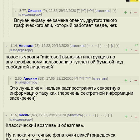
3.77
,
Сишник
(
?
), 22:32, 29/12/2020 [
^
] [
^^
] [
^^^
] [
ответить
]
[
↑
]
+
–
/
[
к модератору
]
Впукан ниразу не замена опенгл, другого такого
графического апи, который работает везде, нет.
+7
1.14
,
Аноним
(
13
), 12:22, 29/12/2020 [
ответить
] [
﹢﹢﹢
] [
· · ·
]
[
↓
] [
↑
]
+
–
[
к модератору
]
/
новость уровня "microsoft выложил инструкцию по
внутриофисному пользованию туалетной бумагой под
свободной лицензией"
2.60
,
Аноним
(
59
), 17:05, 29/12/2020 [
^
] [
^^
] [
^^^
] [
ответить
]
+
–
/
[
к модератору
]
Это лучше чем "нельзя распространять секретную
информацию таку как (перечень сектретной информации
засекречен)"
1.15
,
mos87
(
ok
), 12:23, 29/12/2020 [
ответить
] [
﹢﹢﹢
] [
· · ·
]
[
↑
]
+
–
/
[
к модератору
]
Классический возглавь и обезглавь.
Ну а пока что течные фонаточки викейтридешечек
будут течь и визжать.