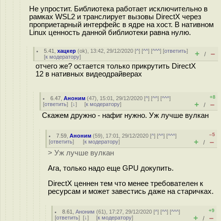
Не упростит. Библиотека работает исключительно в
рамках WSL2 и транслирует вызовы DirectX через
проприетарный интерфейс в ядре на хост. В нативном
Linux ценность данной библиотеки равна нулю.
5.41
,
хацкер
(
ok
), 13:42, 29/12/2020 [
^
] [
^^
] [
^^^
] [
ответить
]
+
–
/
[
к модератору
]
отчего же? остается только прикрутить DirectX
12 в нативных видеодрайверах
+8
6.47
,
Аноним
(
47
), 15:01, 29/12/2020 [
^
] [
^^
] [
^^^
]
+
–
[
ответить
]
[
↓
] [
к модератору
]
/
Скажем дружно - нафиг нужно. Уж лучше вулкан
–5
7.59
,
Аноним
(
59
), 17:01, 29/12/2020 [
^
] [
^^
] [
^^^
]
+
–
[
ответить
]
[
к модератору
]
/
> Уж лучше вулкан
Ага, только надо еще GPU докупить.
DirectX ценнен тем что менее требователен к
ресурсам и может завестись даже на старичках.
+9
8.61
,
Аноним
(
61
), 17:27, 29/12/2020 [
^
] [
^^
] [
^^^
]
+
–
[
ответить
]
[
↓
] [
к модератору
]
/