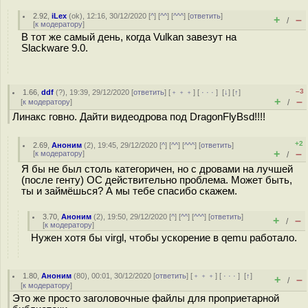
2.92
,
iLex
(
ok
), 12:16, 30/12/2020 [
^
] [
^^
] [
^^^
] [
ответить
]
+
–
/
[
к модератору
]
В тот же самый день, когда Vulkan завезут на
Slackware 9.0.
–3
1.66
,
ddf
(
?
), 19:39, 29/12/2020 [
ответить
] [
﹢﹢﹢
] [
· · ·
]
[
↓
] [
↑
]
+
–
[
к модератору
]
/
Линакс говно. Дайти видеодрова под DragonFlyBsd!!!!
+2
2.69
,
Аноним
(
2
), 19:45, 29/12/2020 [
^
] [
^^
] [
^^^
] [
ответить
]
+
–
[
к модератору
]
/
Я бы не был столь категоричен, но с дровами на лучшей
(после генту) ОС действительно проблема. Может быть,
ты и займёшься? А мы тебе спасибо скажем.
3.70
,
Аноним
(
2
), 19:50, 29/12/2020 [
^
] [
^^
] [
^^^
] [
ответить
]
+
–
/
[
к модератору
]
Нужен хотя бы virgl, чтобы ускорение в qemu работало.
1.80
,
Аноним
(
80
), 00:01, 30/12/2020 [
ответить
] [
﹢﹢﹢
] [
· · ·
]
[
↑
]
+
–
/
[
к модератору
]
Это же просто заголовочные файлы для проприетарной