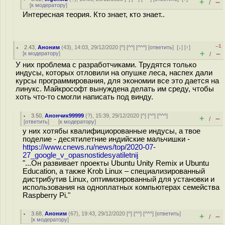
+
–
/
[
к модератору
]
Интересная теория. Кто знает, кто знает..
–1
2.43
,
Аноним
(
43
), 14:03, 29/12/2020 [
^
] [
^^
] [
^^^
] [
ответить
]
[
↓
] [
↑
]
+
–
[
к модератору
]
/
У них проблема с разработчиками. Трудятся только
индусы, которых отловили на опушке леса, наспех дали
курсы программирования, для экономии все это дается на
линукс. Майкрософт вынуждена делать им среду, чтобы
хоть что-то смогли написать под винду.
3.50
,
Анончик99999
(
?
), 15:39, 29/12/2020 [
^
] [
^^
] [
^^^
]
+
–
/
[
ответить
]
[
к модератору
]
у них хотябы квалифициорованные индусы, а твое
поделие - десятилетние индийские мальчишки -
https://www.cnews.ru/news/top/2020-07-
27_google_v_opasnostidesyatiletnij
"...Он развивает проекты Ubuntu Unity Remix и Ubuntu
Education, а также Krob Linux – специализированный
дистрибутив Linux, оптимизированный для установки и
использования на одноплатных компьютерах семейства
Raspberry Pi."
3.68
,
Аноним
(
67
), 19:43, 29/12/2020 [
^
] [
^^
] [
^^^
] [
ответить
]
+
–
/
[
к модератору
]